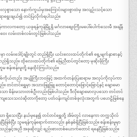
များလှစွာသော နောက်ကွယ်မှအကြောင်းများစွာထဲမှ အလျဉ်းသင့်သော
ာရာရွေးချယ်၍ တင်ပြလိုက်ရပါသည်။
ာလကတော့ ယခုရန်ကုန်မြို့ရှိ မင်္ဂလာစျေးကြီးမပေါ်ပေါက်သေးမီ အချိန်
းမဝေး လမ်းတစ်လမ်းတွင်ဖြစ်ပါသည်။
းဒေါင့်ချိုးတွင် တည်ရှိပြီး ယင်းလေးထပ်တိုက်၏ ရှေ့မျက်နှာစာနှင့်
ည်ရှိသည်။ ထိုလေးထပ်တိုက်၏ မြေညီထပ်တွင်တော့ မုဆိုးဖိုကြီး
ူမ စန်းစန်းမူတို့ နေထိုင်ကြပါသည်။
း တစ်ကိုယ်တည်း အပျိုကြီးဘဝဖြင့် အထက်တန်းပြဆရာမ အလုပ်ကိုလုပ်ကာ
 တင်တင်ရွှေမှာ အသားဖြူဖြူ တောင့်တောင့်ဖြောင့်ဖြောင့်နှင့် ချောမော
ရှိသော မိန်းမသားတစ်ဦးလည်းဖြစ်ပါသည်။ ဒီလိုချောမောလှပသော တင်တင်
ကျသေးသလဲဆိုတာကိုတော့ ပတ်ဝန်းကျင်တစ်ခုလုံးအတွက် ပဟေဠိဖြစ်နေ
သာ ရှိသေးပြီး နယ်မှနေ၍ တင်တင်ရွှေတို့ အိမ်တွင် လာနေကာ တက္ကသိုလ်
ဖြစ်ပြီး သူမရန်ကုန်ရောက်တာလည်း နှစ်နှစ်ရှိပြီဖြစ်သည်။ စန်းစန်းမူမှာ
သည်နှင့်အညီ အခုဆိုလျှင် ရည်းစားတစ်ယောက်တောင် ရနေပြီဖြစ်သည်။