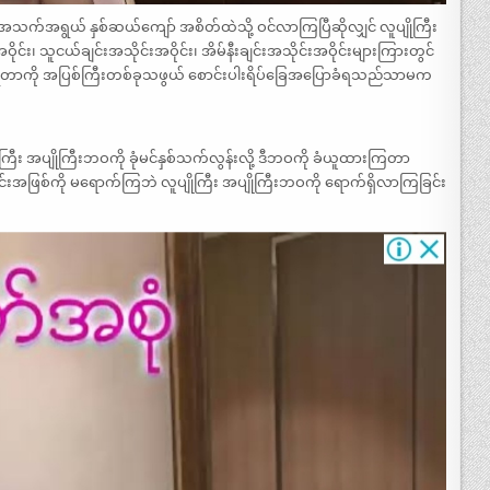
သက်အရွယ် နှစ်ဆယ်ကျော် အစိတ်ထဲသို့ ဝင်လာကြပြီဆိုလျှင် လူပျိုကြီး
်း၊ သူငယ်ချင်းအသိုင်းအဝိုင်း၊ အိမ်နီးချင်းအသိုင်းအဝိုင်းများကြားတွင်
ဖြစ်ရတာကို အပြစ်ကြီးတစ်ခုသဖွယ် စောင်းပါးရိပ်ခြေအပြောခံရသည်သာမက
ြီး အပျိုကြီးဘဝကို ခုံမင်နှစ်သက်လွန်းလို့ ဒီဘဝကို ခံယူထားကြတာ
င်းအဖြစ်ကို မရောက်ကြဘဲ လူပျိုကြီး အပျိုကြီးဘဝကို ရောက်ရှိလာကြခြင်း