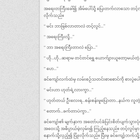
အရေးတကြီးခေါ်၍ အိမ်ပေါ်သို့ ပြေးတက်လာသော တင့်
လိုက်သည်။
“ မင်း ဘာဖြစ်လာတာလဲ တင့်လွင်…”
“ အရေးကြီးလို့…”
“ ဘာ အရေးကြီးတာလဲ ပြော…”
“ ဟို…ဟို…ဆရာမ တင်တင်ရွှေ ယောက်ျားယူတော့မယ်တဲ့
“ ဟေ…”
ခင်ကျော်လက်ထဲမှ လမ်းစဉ်သတင်းစာစောင်ကို စားပွဲပေါ်
“ မင်းဟာ ဟုတ်ရဲ့လားကွာ…”
“ ဟုတ်တယ် ဦးလေးရ…စန်းစန်းမူပြောတာ…နယ်က လူတဲ့…
“ တောက်…ခက်တာပဲကွာ…”
ခင်ကျော်၏ မျက်နှာက အတော်ပင်ခံပြင်းစိတ်ပျက်သွားပု
အဝေးသို့ အဓိပ္ပာယ်မဲ့လှမ်း၍ ကြည့်နေသည်။ တင့်လွင်မှ
နောက်သို့လှည့်၍ ပြုံးလိုက်သည်။ ပြီးမှ ခင်ကျော့်ဘက်