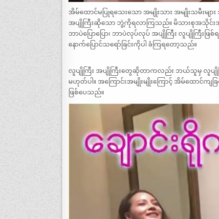
အိမ်ထောင်မပြုရသေးသော အမျိုးသား အမျိုးသမီးများ အ
အပျိုကြီးဆိုသော ဘွဲ့ကိုရလာကြသည်။ မိသားစုအသိုင်းအဝိုင
ဘာပဲပြောပြော၊ ဘာပဲလုပ်လုပ် အပျိုကြီး လူပျိုကြီး
နောက်ပြောင်သရော်ခြင်းကိုပါ ခံကြရတော့သည်။
လူပျိုကြီး အပျိုကြီးတွေဆိုတာကလည်း ဘယ်သူမှ လူပျိုက
မဟုတ်ပါ။ အကြောင်းအမျိုးမျိုးကြောင့် အိမ်ထောင်ကျခြ
ဖြစ်ပေသည်။