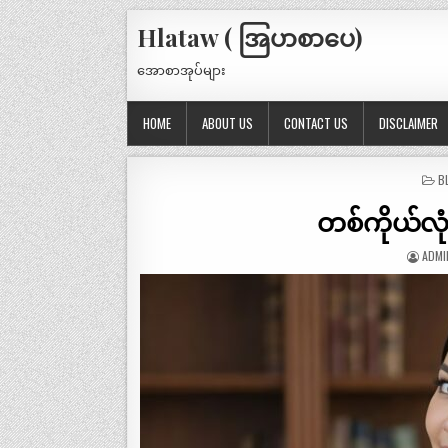
Hlataw ( အြပာစာပေ)
အောစာအုပ်များ
HOME
ABOUT US
CONTACT US
DISCLAIMER
P
B
IN
တစ်ကိုယ်လုံ
ADMI