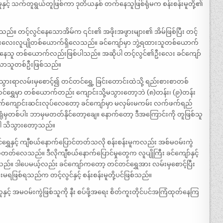
န်းမူနှင့် သက်တူရွယ်တူဖြစ်ကာ ဒုတိယနှစ် တက်နေသူဖြစ်ရုံမက စန်းစန်းမူတို့၏
်။ တင့်လွင်နေသောအိမ်က ၎င်း၏ အဖိုးအဖွားများ၏ အိမ်ဖြစ်ပြီး တင့်
 ဦးလေးလူပျိုတစ်ယောက်ရှိလေသည်။ ခင်ကျော်မှာ ဘွဲ့ရထားသူတစ်ယောက်
းပေးနေသူ တစ်ယောက်လည်းဖြစ်ပါသည်။ အဆိုပါ တင့်လွင်၏ဦးလေး ခင်ကျော်
နေသောသူတစ်ဦးဖြစ်သည်။
်းသွားရာလမ်းမှစောင့်၍ တင်တင်ရွှေ့ ခြင်းတောင်းထဲသို့ ရည်းစားစာတစ်
်ရွှေမှာ တစ်ယောက်တည်း ကျောင်းသို့မသွားတော့ဘဲ (၈)တန်း၊ (၉)တန်း
က်ကျောင်းဆင်းလုပ်လေတော့ ခင်ကျော်မှာ မလှမ်းမကမ်း လက်ဖက်ရည်
ုံမှတစ်ပါး ဘာမှမတတ်နိုင်တော့ချေ။ နောက်တော့ ဒီအကြောင်းကို တူဖြစ်သူ
မူပါ သိသွားတော့သည်။
ွှေနှင့် ကျီစယ်နောက်ပြောင်တတ်သလို စန်းစန်းမူကလည်း အစ်မဝမ်းကွဲ
ယ်တတ်လေသည်။ ဒီလိုကျီစယ်နောက်ပြောင်မှုတွေက လူပျိုကြီး ခင်ကျော်နှင့်
ေသည်။ ဒါပေမယ့်လည်း ခင်ကျော်ကတော့ တင်တင်ရွှေအား လမ်းမှစောင့်ပြီး
မရဖြစ်ရသည်က တင့်လွင်နှင့် စန်းစန်းမူတို့ပင်ဖြစ်သည်။
င့် အမဝမ်းကွဲဖြစ်သူကို နီး စပ်ဖို့အရေး စိတ်ကူးတိုင်ပင်အကြံထုတ်နေကြ