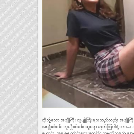
ထိုသို့သော အပျိုကြီး လူပျိုကြီးများသည်လည်း အပျိ
အပျိုစစ်စစ်၊ လူပျိုစစ်စစ်တွေရော ဟုတ်ကြပါရဲ့လား…။ အာ
ဟောင်း၊ အချစ်ကြောင်းလေးတွေဖြင့် လူမသိသူမသိ နော