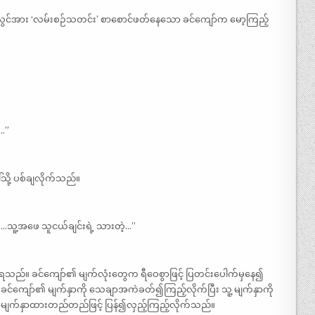
လွင်အား ‘လမ်းစဉ်သတင်း’ စာစောင်ဖတ်နေသော ခင်ကျော်က မော့ကြည့်
…”
သို့ ပစ်ချလိုက်သည်။
သူ့အဖေ သူငယ်ချင်းရဲ့ သားတဲ့…”
ံရသည်။ ခင်ကျော်၏ မျက်လုံးတွေက ရီဝေစွာဖြင့် ပြတင်းပေါက်မှနေ၍
ာ ခင်ကျော်၏ မျက်နှာကို သေချာအကဲခတ်၍ကြည့်လိုက်ပြီး သူ့ မျက်နှာကို
သို့ မျက်နှာထားတည်တည်ဖြင့် ပြန်၍လှည့်ကြည့်လိုက်သည်။