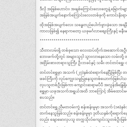
ဒီလို အဖြစ်ဟောင်း၊ အချစ်ကြောင်းလေးတွေနဲ့ မြောက်
အဖြစ်အပျက်နောက်ကြောင်းလေးတစ်ခုကို ကောင်းနိုးရ
ထိုအဖြစ်အပျက်လေး သန္ဓေတည်ပေါက်ဖွားခဲ့သော အချိန်က
ကာလဖြစ်၍ နေရာကတော့ ယခုမင်္ဂလာစျေးကြီးနှင့် မနီ
******************************
သီတာလမ်းရှိ တစ်ခုသော လေးထပ်တိုက်အဆောက်အဦးမှာ လမ်
ဘေးဖက်တို့တွင် အများသူငှါ သွားလာနေသော လမ်းတို့ တ
အငြိမ်းစားတရားသူကြီး ဦးဘခင်နှင့် သမီး တင်တင်ရွှေ၊ တ
တင်တင်ရွှေမှာ အသက် (၂၇)နှစ်ထဲရောက်နေပြီဖြစ်ပြီ
ဖခင်ကြီးကို လုပ်ကျွေးသမှုပြုနေသူတစ်ယောက်ဖြစ်ပါသည်။
လှပသူတစ်ဦးဖြစ်ကာ ကျောင်းဆရာမပီပီ အလွန်အိန္ဒြေ
ရွှေမှာ ယခုအသက်အရွယ်အထိ ဘာကြောင့် အိမ်ထောင်မ
ပေသည်။
တင်တင်ရွှေ ညီမတဝမ်းကွဲ စန်းစန်းမူမှာ အသက် (၁၈)နှစ်
တက်နေသူဖြစ်သည်။ စန်းစန်းမူမှာ ဒုတိယနှစ်ကိုရောက်နေပြီ
လည်း ချောမောလှပသူ တက္ကသိုလ်ကျောင်းသူတစ်ဦးဖြစ်