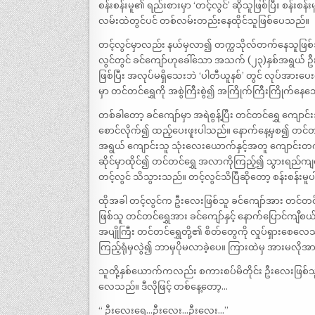
စန်းစန်းမူ၏ ရည်းစားမှာ ‘တင့်လွင်’ ဆိုသူဖြစ်ပြီး စန်းစ
လမ်းထဲတွင်ပင် တစ်လမ်းတည်းနေထိုင်သူဖြစ်ပေသည်။
တင့်လွင်မှာလည်း နယ်မှလာ၍ တက္ကသိုလ်တက်နေသူဖြစ်သည
လွင်တွင် ခင်ကျော်ဟုခေါ်သော အသက် (၂၃)နှစ်အရွယ်
ဖြစ်ပြီး အလုပ်မရှိသေးဘဲ ‘ပါတီယူနစ်’ တွင် လုပ်အာ
မှာ တင်တင်ရွှေကို အစွဲကြီးစွဲ၍ အကြိုက်ကြီးကြိုက်
တစ်ခါတော့ ခင်ကျော်မှာ အရဲစွန့်ပြီး တင်တင်ရွှေ ကျောင
စောင်လိုက်၍ ထည့်ပေးဖူးပါသည်။ နောက်နေ့မှစ၍ တင်တင
အရွယ် ကျောင်းသူ သုံးလေးယောက်နှင့်အတူ ကျောင်းတ
ဆိုင်မှာထိုင်၍ တင်တင်ရွှေ အလာကိုကြည့်၍ သွားရည်ကျရ
တင့်လွင် သိသွားသည်။ တင့်လွင်သိပြီဆိုတော့ စန်းစန်း
ထိုအခါ တင့်လွင်က ဦးလေးဖြစ်သူ ခင်ကျော်အား တင်တင်ရ
ဖြစ်သူ တင်တင်ရွှေအား ခင်ကျော်နှင့် နောက်ပြောင်ကျီစ
အပျိုကြီး တင်တင်ရွှေတို့၏ စိတ်တွေကို လှုပ်ရှားစေလ
ကြည့်ရုံမှလွဲ၍ ဘာမှပိုမလာခဲ့ပေ။ ကြားထဲမှ အားမလိုအား
သူတို့နှစ်ယောက်ကလည်း စကားစပ်မိတိုင်း ဦးလေးဖြစ်သူနှ
လေသည်။ ဒီလိုဖြင့် တစ်နေ့တော့…
“ ဦးလေးရေ…ဦးလေး…ဦးလေး…”