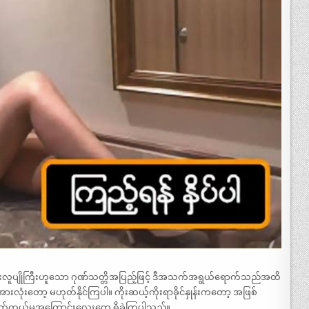
ုကြီးလူပျိုကြီးဟူသော ဂုဏ်သတ္တိအပြည့်ဖြင့် ဒီအသက်အရွယ်ရောက်သည်အထိ
းလုံးတော့ မဟုတ်နိုင်ကြပါ။ ကိုးဆယ့်ကိုးရာခိုင်နှုန်းကတော့ အဖြစ်
က်ကွယ်မှအကြောင်းလေးတွေ ရှိခဲ့ကြပါသည်။