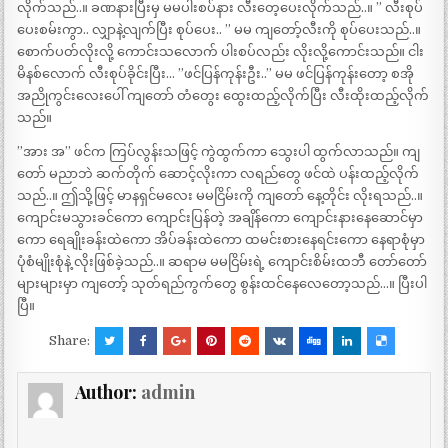
လိုက်သည်..။ ခဏနားပြီးမှ မမပါးစပ်နား လီးတေ့ပေးလိုက်သည်..။ ” လီးစုပ်
ပေးစမ်းကွာ.. လျှာနဲ့လျက်ပြီး စုပ်ပေး.. ” မမ ကျတော့်လီးကို စုပ်ပေးသည်..။
စောက်ပတ်လိုးလို့ ကောင်းသလောက် ပါးစပ်လည်း လိုးလို့ကောင်းသည်။ ငါး
မိနစ်လောက် လီးစုပ်ခိုင်းပြီး… ”ဖင်ပြန်ကုန်းဦး..” မမ ဖင်ပြန်ကုန်းတော့ စအို
အညိုကွင်းလေးပေါ် ကျတော် တံတွေး ထွေးထည့်လိုက်ပြီး လီးထိုးထည့်လိုက်
သည်။
”အား အ” ဖင်က ကြပ်လွန်းသဖြင့် ကွဲထွက်ကာ သွေးပါ ထွက်လာသည်။ ကျ
တော် မညာဘဲ ဆက်တိုက် ဆောင့်လိုးကာ လရည်တွေ ဖင်ထဲ ပန်းထည့်လိုက်
သည်..။ ဤသို့ဖြင့် မာနရှင်မလေး မမငြိမ်းကို ကျတော် နေ့တိုင်း လိုးရသည်..။
ကျောင်းမသွားခင်ကော ကျောင်းပြန်တဲ့ အချိန်ကော ကျောင်းနားနေဆောင်မှာ
ကော ရေချိုးခန်းထဲကော အိပ်ခန်းထဲကော ထမင်းစားနေရင်းကော နေရာစုံမှာ
ပုံစံမျိုးစုံနဲ့ လိုးဖြစ်ခဲ့သည်..။ ဆရာမ မမငြိမ်းရဲ့ ကျောင်းစိမ်းထဘီ တော်တော်
များများမှာ ကျတော့် သုတ်ရည်ကွက်တွေ စွန်းထင်နေလေတော့သည်…။ ပြီးပါ
ပြီ။
Share:
Author:
admin