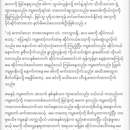
လေးကို မြင်နေရသည်။ ခါးက သွယ်လွန်းလို့ တင်နဲ့ ရင်က သိသိသာသာ ဖွံ့
ထွားနေသည်။ ကျတော့်ရင်ထဲ ဘလောင်ဆူသွားသည်။ မမတစ်ကိုယ်လုံးကို
ခြုံကြည့်လိုက်ရင်.. မြင်သူ ပုရိသအကုန် တပ်မက်လောက်နိုင်တဲ့ အလှကို
ပိုင်ဆိုင်ထားသော နတ်မိမယ်လေးတစ်ဦးဖြစ်သည်..။
”ဟဲ့ ကောင်လေး ဘာငေးနေတာ လဲ.. လာသွားစို့.. ပေး မမကို ဆိုင်ကယ်
သော့..” ပြောရင်း ကျတော့်လက်ထဲမှ ဆိုင်ကယ်သော့ကို လှမ်းဆွဲယူလိုက်
သည်။ မမ နောက်က ဖင်လုံးလုံးလေးကို ကြည့်ပြီး ကျတော်လည်း ဆိုင်ကယ်
နောက်က ခွစီးလိုက်သည်။ နူးညံ့လွန်းတဲ့ ကိုယ်သင်းနံ့က နာခေါင်းထဲ ထိုးဝင်
လာသည်။ လေးနှစ်လောက် ဆိုင်ကယ်မမောင်းဘဲ ရန်ကုန်မှာ နေခဲ့တာကြောင့်
မမ ဆိုင်ကယ်မောင်းတာ အနည်းငယ် ကြမ်းနေသည်။ ကျတော်လည်း ပြုတ်
ကျမှာစိုးလို့ နောက်ကနေ မမ ခါးကို ဖက်ထားလိုက်သည်။ အထိအတွေ့က
စိတ်ထိန်းလို့ မရနိုင်တော့.. မမ ဖင်ကို မသိမသာ လီးနဲ့ ထောက်ထားလိုက်
သည်။
မမနှင့် ကျတော်က အသက် နှစ်နှစ်သာ ကွာသော်လည်း ငယ်ငယ် ကတည်းက
ကျတော့်ကို ကလေးတစ်ယောက်လို မြင်ခဲ့တဲ့ မမက ခုလည်း ကျတော့်ကို
ကလေးတစ်ယောက်သာ ထင်နေသေးသည်။ မရိုးသားတဲ့စိတ်နဲ့ အနောက်က
ကျတော် ဖက်ထားပေမယ့်.. မမ ကတော့ ကျတော့်ကို စိတ်ပူတာကလွဲပြီး ဘာ
မှမသိ။ ကျနော် တက္ကသိုလ် ပထမနှစ်တုန်းက ရည်းစားထားပြီး လိုးခဲ့ဖူးပေ
မယ့် မမကို ထိတွေ့နေရတာလောက် အရသာ မရှိခဲ့။ ဆိုင်ကယ်ပေါ်ကနေ မမ