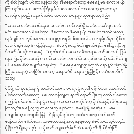
ကို စိတ်ကြိုက် ပစ်မှားနေခဲ့သည်။ အိမ်ရောက်တော့ မေမေနဲ့ မမ စကားပြော
ကြသည်။ မမက တောင်ကြီးနဲ့ မိုင် ၁၀၀ လောက်သာ ဝေးတဲ့ ရွာလေးမှာ
တာဝန်ကျသည်။ နောက်တစ်ပါတ်လောက်နေရင် သွားရတော့မည်။
” အေး ကောင်းကောင်းသွား ကောင်းကောင်းလုပ်ဦး.. မင်းအဖော်ရအောင်..
မင်း မောင်လေးပါ ခေါ်သွား.. ဒီကောင်က ဒီမှာနေပြီး အပေါင်းအသင်းတွေနဲ့
လုပ်ချင်တာ လုပ်နေတာ.. ဆေးစွဲမှာလည်း စိုးရတယ်… ငါလည်း ဒီမှာ ဆိုင်က
တဖက်ဆိုတော့ မကြည့်နိုင်ဘူး.. မင်းကိုတော့ စိတ်ချမယ်နော်.. ခေါ်သွားပြီးမှ
ဒီထက် ပိုမဆိုးလာစေနဲ့..” ”ဟုတ်ကဲ့ပါ မေမေ သမီးဆရာမ တစ်ယောက် ဖြစ်
နေပါပြီ.. စိုင်းလေးကို ကောင်းကောင်းလေး ထိန်းကျောင်းပေးပါ့မယ်.. စိတ်ချ
ပါ.. မေမေ စိတ်မပျက်စေရပါဘူး…” မေမေ့ ကျေးဇူးတွေကို ရရာနည်းနဲ့ဆပ်ဖို့
ကြိုးစားနေတဲ့ မမငြိမ်းကတော့ ဆရာမပီပီ မာနအပြည့်ဖြင့် ကတိပေးလိုက်
သည်။
မိမိရဲ့ သိက္ခာနဲ့ မာနကို အထိမခံတာက မမရဲ့မွေးရာပါ စရိုက်ပင်။ နောက်တစ်
ပါတ်လောက်နေတော့.. မမ တာဝန်ကျရာ ရွာကို ရောက်ပြီ။ ကျတော် ပါနေတာ
ကြောင့် ဝန်ထမ်းအိမ်ရာမှာ မနေဘဲ မေမေ ပေးလိုက်တဲ့ ပိုက်ဆံနှင့် အိမ်ငှားနေ
ကြသည်။ မမနဲ့ တူတူ ထမင်းတွေ ချက်စား.. မမချိုးဖို့ ရေဆွဲပေး.. မမ
ကျောင်းသွားကျောင်းပြန် ကြိုပို့လုပ်ရင်း ကျတော်ကတော့ တော်တော်
ပျော်သည်။ မောင်လေး တစ်ယောက်နဲ့ အတူနေရတော့ မမစိတ်ထဲတွင်လည်း..
ပိုပြီး လုံခြုံနေသည်…။ သို့သော် ကျတော်စိတ်ထဲ မမကို လိုးဖို့ ကြိတ်ကြံ