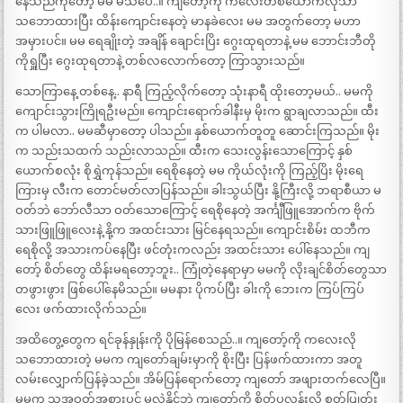
နေသည်ကိုတော့ မမ မသိပေ..။ ကျတော့်ကို ကလေးတစ်ယောက်လိုသာ
သဘောထားပြီး ထိန်းကျောင်းနေတဲ့ မာနခဲလေး မမ အတွက်တော့ မဟာ
အမှားပင်။ မမ ရေချိုးတဲ့ အချိန် ချောင်းပြိး ဂွေးထုရတာနဲ့ မမ ဘောင်းဘီတို
ကိုရှူပြီး ဂွေးထုရတာနဲ့ တစ်လလောက်တော့ ကြာသွားသည်။
သောကြာနေ့ တစ်နေ့.. နာရီ ကြည့်လိုက်တော့ သုံးနာရီ ထိုးတော့မယ်.. မမကို
ကျောင်းသွားကြိုရဦးမည်။ ကျောင်းရောက်ခါနီးမှ မိုးက ရွာချလာသည်။ ထီး
က ပါမလာ.. မမဆီမှာတော့ ပါသည်။ နှစ်ယောက်တူတူ ဆောင်းကြသည်။ မိုး
က သည်းသထက် သည်းလာသည်။ ထီးက သေးလွန်းသောကြောင့် နှစ်
ယောက်စလုံး စိုရွှဲကုန်သည်။ ရေစိုနေတဲ့ မမ ကိုယ်လုံးကို ကြည့်ပြိး မိုးရေ
ကြားမှ လီးက တောင်မတ်လာပြန်သည်။ ခါးသွယ်ပြီး နို့ကြီးလို့ ဘရာစီယာ မ
ဝတ်ဘဲ ဘော်လီသာ ဝတ်သောကြောင့် ရေစိုနေတဲ့ အင်္ကျီဖြူအောက်က ဗိုက်
သားဖြူဖြူလေးနဲ့ နို့က အထင်းသား မြင်နေရသည်။ ကျောင်းစိမ်း ထဘီက
ရေစိုလို့ အသားကပ်နေပြီး ဖင်တုံးကလည်း အထင်းသား ပေါ်နေသည်။ ကျ
တော့် စိတ်တွေ ထိန်းမရတော့ဘူး.. ကြုံတဲ့နေရာမှာ မမကို လိုးချင်စိတ်တွေသာ
တဖွားဖွား ဖြစ်ပေါ်နေမိသည်။ မမနား ပိုကပ်ပြီး ခါးကို ဘေးက ကြပ်ကြပ်
လေး ဖက်ထားလိုက်သည်။
အထိတွေ့တွေက ရင်ခုန်နှုန်းကို ပိုမြန်စေသည်..။ ကျတော့်ကို ကလေးလို
သဘောထားတဲ့ မမက ကျတော်ချမ်းမှာကို စိုးပြီး ပြန်ဖက်ထားကာ အတူ
လမ်းလျှောက်ပြန်ခဲ့သည်။ အိမ်ပြန်ရောက်တော့ ကျတော် အဖျားတက်လေပြီ။
မမက သူ့အဝတ်အစားပင် မလှဲနိုင်ဘဲ ကျတော့်ကို စိတ်ပူလွန်းလို့ စွတ်ပြုတ်း