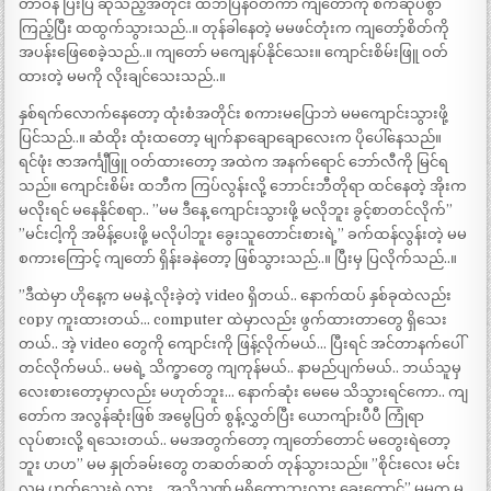
တာဝန် ပြီးပြီ ဆိုသည့်အတိုင်း ထဘီပြန်ဝတ်ကာ ကျတော်ကို စက်ဆုပ်စွာ
ကြည့်ပြီး ထထွက်သွားသည်..။ တုန်ခါနေတဲ့ မမဖင်တုံးက ကျတော့်စိတ်ကို
အပန်းဖြေစေခဲ့သည်..။ ကျတော် မကျေနပ်နိုင်သေး။ ကျောင်းစိမ်းဖြူ ဝတ်
ထားတဲ့ မမကို လိုးချင်သေးသည်..။
နှစ်ရက်လောက်နေတော့ ထုံးစံအတိုင်း စကားမပြောဘဲ မမကျောင်းသွားဖို့
ပြင်သည်..။ ဆံထိုး ထုံးထတော့ မျက်နာချောချောလေးက ပိုပေါ်နေသည်။
ရင်ဖုံး ဇာအင်္ကျီဖြူ ဝတ်ထားတော့ အထဲက အနက်ရောင် ဘော်လီကို မြင်ရ
သည်။ ကျောင်းစိမ်း ထဘီက ကြပ်လွန်းလို့ ဘောင်းဘီတိုရာ ထင်နေတဲ့ အိုးက
မလိုးရင် မနေနိုင်စရာ.. ”မမ ဒီနေ့ ကျောင်းသွားဖို့ မလိုဘူး ခွင့်စာတင်လိုက်”
”မင်းငါ့ကို အမိန့်ပေးဖို့ မလိုပါဘူး ခွေးသူတောင်းစားရဲ့” ခက်ထန်လွန်းတဲ့ မမ
စကားကြောင့် ကျတော် ရှိန်းခနဲတော့ ဖြစ်သွားသည်..။ ပြီးမှ ပြလိုက်သည်..။
”ဒီထဲမှာ ဟိုနေ့က မမနဲ့ လိုးခဲ့တဲ့ video ရှိတယ်.. နောက်ထပ် နှစ်ခုထဲလည်း
copy ကူးထားတယ်… computer ထဲမှာလည်း ဖွက်ထားတာတွေ ရှိသေး
တယ်.. အဲ့ video တွေကို ကျောင်းကို ဖြန့်လိုက်မယ်… ပြီးရင် အင်တာနက်ပေါ်
တင်လိုက်မယ်.. မမရဲ့ သိက္ခာတွေ ကျကုန်မယ်.. နာမည်ပျက်မယ်.. ဘယ်သူမှ
လေးစားတော့မှာလည်း မဟုတ်ဘူး… နောက်ဆုံး မေမေ သိသွားရင်ကော.. ကျ
တော်က အလွန်ဆုံးဖြစ် အမွေပြတ် စွန့်လွှတ်ပြီး ယောကျ်ားပီပီ ကြုံရာ
လုပ်စားလို့ ရသေးတယ်.. မမအတွက်တော့ ကျတော်တောင် မတွေးရဲတော့
ဘူး ဟဟ” မမ နှုတ်ခမ်းတွေ တဆတ်ဆတ် တုန်သွားသည်။ ”စိုင်းလေး မင်း
လူမှ ဟုတ်သေးရဲ့လား… အသိညဏ် မရှိတော့ဘူးလား ခွေးကောင်” မမက မ