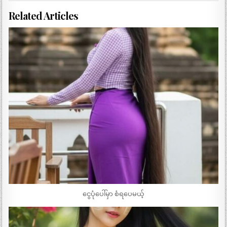
Related Articles
ငွေပုံပေါ်မှာ စံရပေမယ့်