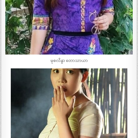
မုစလိန္ဒာ တောသာယာ