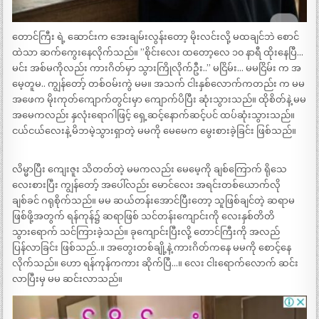
တောင်ကြီး ရဲ့ ဆောင်းက အေးချမ်းလွန်းတော့ မိုးလင်းလို့ မထချင်ဘဲ စောင်
ထဲသာ ဆက်ကွေးနေလိုက်သည်။ ”စိုင်းလေး ထတော့လေ ၁၀ နာရီ ထိုးနေပြီ…
မင်း အစ်မကိုလည်း ကားဂိတ်မှာ သွားကြိုလိုက်ဦး..” မငြိမ်း… မမငြိမ်း က အ
မေ့တူမ.. ကျွန်တော့် တစ်ဝမ်းကွဲ မမ။ အသက် ငါးနှစ်လောက်ကတည်း က မမ
အဖေက မိုးကုတ်ကျောက်တွင်းမှာ ကျောက်ပိပြီး ဆုံးသွားသည်။ ထိုစိတ်နဲ့ မမ
အမေကလည်း နှလုံးရောဂါဖြင့် ရှေ့ဆင့်နောက်ဆင့်ပင် ထပ်ဆုံးသွားသည်။
ငယ်ငယ်လေးနဲ့ မိဘမဲ့သွားရှာတဲ့ မမကို မေမေက မွေးစားခဲ့ခြင်း ဖြစ်သည်။
လိမ္မာပြီး ကျေးဇူး သိတတ်တဲ့ မမကလည်း မေမေ့ကို ချစ်ကြောက် ရိုသေ
လေးစားပြီး ကျွန်တော့် အပေါ်လည်း မောင်လေး အရင်းတစ်ယောက်လို
ချစ်ခင် ဂရုစိုက်သည်။ မမ ဆယ်တန်းအောင်ပြီးတော့ သူဖြစ်ချင်တဲ့ ဆရာမ
ဖြစ်ဖို့အတွက် ရန်ကုန်၌ ဆရာဖြစ် သင်တန်းကျောင်းကို လေးနှစ်တိတိ
သွားရောက် သင်ကြားခဲ့သည်။ ခုကျောင်းပြီးလို့ တောင်ကြီးကို အလည်
ပြန်လာခြင်း ဖြစ်သည်..။ အတွေးတစ်ချို့နဲ့ ကားဂိတ်ကနေ မမကို စောင့်နေ
လိုက်သည်။ ဟော ရန်ကုန်ကကား ဆိုက်ပြီ…။ လေး ငါးရောက်လောက် ဆင်း
လာပြီးမှ မမ ဆင်းလာသည်။