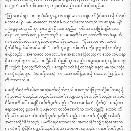
လျှော့ဘဲ ဆက်တင်းနေတော့ ကျတော်လည်း ဆက်တင်းသည်..။
”ကြာတယ်ဗျာ.. မမ ဂုဏ်သိက္ခာနဲ့မာန ကျခံမလား ကျတော်ခိုင်းတာ လိုက်လုပ်
မလား ပြော” မမ မာနတော့ အထိမခံ ငယ်ငယ်လေးကတည်းက ဆရာမ ဖြစ်
ချင်လွန်းတော့ သိက္ခာကလည်း ရှိသေးသည်..။ ”မင်းက ဘာဖြစ်ချင်တာလဲ
ပြော” ကျတော် ကျေနပ်သွားသည်..။ ”မမနေ့တိုင်း ကျတော်လိုးတာ ခံရမယ်…
ကျတော်ခိုင်းတာ အကုန်လုပ်ရမယ် အိုကေလား ” ”စိုင်းလေး မင်း သိပ်မ
မိုက်ရိုင်းနဲ့ ငါမင်းအစ်မနော်..” ”မသိဘူးဗျာ အစ်မကို မလိုးရဘူးလို့ ဘယ်သူ
ပြောလည်း… အိုကေလေ သဘော… မမ အဆင်မပြေလည်း ကျတော် လုပ်စရာ
ရှိတာ လုပ်ရတာပေါ့..” မမငြိမ်း စိတ်ညစ်သွားသည်။ မထူးတဲ့အဆုံး ခွင့်စာရေး
ပြီး လူကြုံနဲ့ ထည့်လိုက်သည်..။ ကျောင်းဝတ်စုံနဲ့ တင်းရင်းနေတဲ့ မမကိုယ်လုံး
က လိုးချင်စရာ.. ”ဒီနားတိုးလာခဲ့” ကျတော် အမိန့်ပေးလိုက်သောကြောင့် မမ
တိုးလာသည်..။
မမကိုယ်လုံးကို ခါးကနေ ဆွဲဖက်လိုက်သည်..။ ကျောင်းဖြူအင်္ကျီပေါ်ကနေ နို့
ကို ညစ်လိုက်သည်..။ လည်ပင်းတောက်လျှောက် စုပ်ပေးလိုက်သည်။ ကျောင်း
စိမ်းထဘီပေါ်ကနေပြီး ဖင်ကိုပွတ်သည်..။ ”လာ အခန်းထဲ လိုက်ခဲ့” အခန်းထဲ
ရောက်တော့ နှုတ်ခမ်းစုပ်နမ်းကာ ထဘီအောက်က လက်လျှိုပြီး ဘောင်းဘီ
တိုပေါ်ကနေ စောက်ပတ်ကို ပွတ်နေလိုက်သည်..။ မမလက်ကိုဆွဲပြီး လီးကို
အတင်းကိုင်ခိုင်းသည်..။ မကိုင်ချင်သော်လည်း အတင်းခိုင်းလို့ ပုဆိုးအောက်
က လီးကိုကိုင်ပြီး ရှေ့တိုးနောက်ဆုတ် လုပ်ပေးနေရသည်..။ စောက်ပတ်ပွတ်