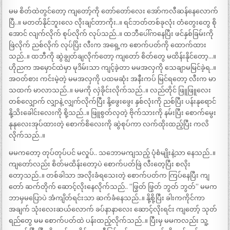
မမ စိတ်ထဲတွင်တော့ ကျတော့်ကို တော်တော်လေး အော်ကလီဆန်နေလောက်
ပြီ..။ မတတ်နိုင်ဘူးလေ လိုးချင်တာကိုး..။ ရင်ဘတ်တစ်ခုလုံး တံတွေးတွေ စို
အောင် လျက်လိုက် စုပ်လိုက် လုပ်သည်..။ ထဘီပေါ်ကနေပြီး ဖင်နှစ်ခြမ်းကို
ဖြဲလိုက် ညစ်လိုက် လုပ်ပြိး လီးက အရှေ့က စောက်ပတ်ကို ထောက်ထား
သည်..။ ထဘီကို ဆွဲချွတ်ချလိုက်တော့ ကျတော် စိတ်တွေ မထိန်းနိုင်တော့…။
ဟိုညက အမှောင်ထဲမှာ မုဒိမ်းသာ ကျင့်ခဲ့တာ မမအလှကို သေချာမမြင်ခဲ့ရ..။
အဝတ်စား ကင်းမဲ့တဲ့ မမအလှကို ပထမဆုံး အနီးကပ် မြင်ရတော့ လီးက မာ
သထက် မာလာသည်..။ မမကို လှဲခိုင်းလိုက်သည်..။ လည်တိုင် ဖြူဖြူလေး
တစ်လျှောက် လျှာနဲ့ လျှက်လိုက်ပြီး နို့ဖွေးဖွေး နှစ်လုံးကို ညစ်ပြီး ပန်းနုရောင်
နို့သိးခေါင်းလေးကို စို့သည်..။ ဖြူစွတ်လှတဲ့ ဗိုက်သားကို နမ်းပြီး စောက်မွေး
နုနုလေးအုပ်ထားတဲ့ စောက်စိလေးကို ဆွဲစုပ်ကာ လက်ထိုးထည့်ပြီး ကလိ
လိုက်သည်..။
မမကတော့ တုပ်တုပ်ပင် မလှုပ်.. သဘောမကျသည့် ပုံစံမျိုးနဲ့သာ နေသည်..။
ကျတော်လည်း စိတ်မထိန်းတော့ပဲ စောက်ပတ်ဖြဲ လီးတေ့ပြီး စလိုး
တော့သည်..။ တစ်ခါသာ အလိုးခံရသေးတဲ့ စောက်ပတ်က ကြပ်နေပြီး ကျ
တော် ဆက်တိုက် ဆောင့်လိုးနေလိုက်သည်.. ”ဖြွတ် ဖြွတ် ဘွတ် ဘွတ်” မမက
ဘာမှမပြောပဲ အံကျိတ်ရင်းသာ ဆက်ခံနေသည်..။ နို့စို့ပြီး ခါးကကိုင်ကာ
အချက် သုံးလေးဆယ်လောက် ခပ်နာနာလေး ဆောင့်လိုးရင်း ကျတော့် သုတ်
ရည်တွေ မမ စောက်ပတ်ထဲ ပန်းထည့်လိုက်သည်..။ ပြီးမှ မမကလည်း သူ့