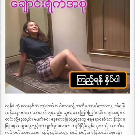
လွန်ခဲ့ တဲ့ လေးနှစ်က ကျတော် ငယ်သေးလို့ သတိမထားမိတာလား.. အိန္ဒြေ
ဆန်ဆန် မမက တော်တော်လှသည်။ ဆွယ်တာ ကြပ်ကြပ်ပေါ်က ရင်အစုံးက
တင်းလို့နေသည်။ မနက်ခင်း နေရောင်ခြည်နှင့်အတူ ရွှေရောင်ဆံသားကြားမှ
ဖြူဖွေး ချောမွေ့လွန်းတဲ့ မျက်နှာလေးက တည်ငြိမ်လွန်းလှသည်..။ ထဘီစ
ကပ် ဝတ်ထားသောကြောင့် လှမ်းလျှောက်လိုက်တိုင်း ခြေသလုံး ဖွေးဖွေး