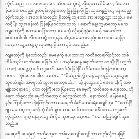
လိုက်သည်..။ အလင်းရောင်က သိပ်မသဲကွဲလို့ လိုးရတာ သိပ်တော့ ဖီးမလာ
ခဲ့..။ မမကလည်း ဇွတ်ရုန်းလွန်းတော့ မြန်မြန်လိုးပြီး သုတ်ရည်တွေ ပန်းထည့်
လိုက်သည်..။ အဖျားခံကလည်း ရှိတာမို့ ကျတော် အားလျှော့သွားသည်..။ မမ
ကငိုပြိး သူ့အခန်းထဲ ပြန်ပြေးဝင်သွားသည်..။ နောက်နေ့တွေမှာတော့ မမက
ကျတော့်ကို စကားမပြောတော့..။ မမကို လိုးခွင့်ရခဲ့ပေမယ့် အမှောင်ထဲ
စမ်းတဝါးဝါး လိုးရတာမို့ ဘာမှန်းမသိခဲ့..။ မမကလည်း စကားပင် မပြော
တော့ဘဲ သူ့ဟာနဲ့သူ လုပ်စရာရှိတာ လုပ်နေသည်..။
ကျတော့်ကို ရွံသော်လည်း မေမေ့ကို ပေးထားတဲ့ ကတိတွေကြောင့်သာ တစ်
အိမ်တည်း ဆက်နေပေးခြင်းပင်..။ တနင်္ဂနွေနေ့ ရောက်တော့ ရေချိုးပြီး ထွက်
လာတဲ့ မမရှေ့မှာပင် ကျတော် အထုပ်ပိုးပြင်ပြိး အိမ်ကဆင်းရန်လုပ်တော့
မမက.. ”စိုင်းလေး ဒါက ဘယ်လဲ..” ”စိတ်ညစ်လို့ မမနဲ့ နေလည်း မထူးဘူး။
သူငယ်ချင်း အိမ်မှာဘဲ သွားနေတော့မယ်..” ”ဟဲ့ နင်သွားရင် မေမေ ငါ့ကို တစ်
မျိုးထင်မှာပေါ့.. ငါက လူကြီးလေ ပြိးတော့ မေမေ့ကို ကတိတွေ ပေးခဲ့တာ.. ဟို
နေ့က ကိစ္စလည်း မေ့လိုက်တော့ ငါခွင့်လွတ်တယ်… နောက်ထပ် မဖြစ်စေနဲ့…
နင့်ကြောင့်ကော ငါ့ကြောင့်ကော မေမေ့ကို စိတ်မဆင်းရဲစေချင်ဘူး..” ”တော်ပြီ
ဗျာ မမကမှ ကျတော့်ကို စိတ်ချမ်းသာအောင် မထားပေးနိုင်တာ… ကျတော်
လိုချင်တာ ရတဲ့ နေရာတွေဆီကိုပဲ သွားနေတော့မယ်..” မမ အကြပ်ရိုက်သွား
သည်..။
မေမေ့ကို ပေးခဲ့တဲ့ ကတိတွေက တစ်လကျော်ကျော်သာ တည်လို့ကမဖြစ်