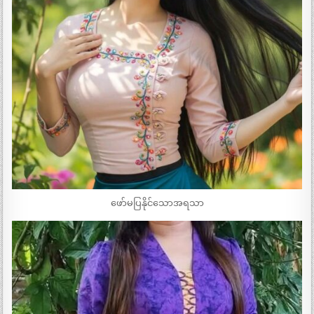
ဖော်မပြနိုင်သောအရသာ