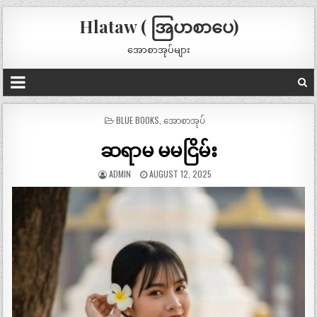
Hlataw ( အြပာစာပေ)
အောစာအုပ်များ
POSTED
BLUE BOOKS
,
အောစာအုပ်
IN
ဆရာမ မမငြိမ်း
ADMIN
AUGUST 12, 2025