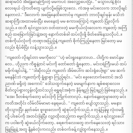
ဆရာမပီပီ အိန္ဒြေမာနကြီးတဲ့ မမကပင် အလျှော့ပေးပြီး.. ” မသွားပါနဲ့ စိုင်း
လေးရယ် ငါ့ကတိတွေ ပျက်လို့မဖြစ်ဘူးလေ.. ကဲအခု မင်းလေးက ဘာလိုချင်
နေတာလဲ..” ဒီလောက် အခြေနေထိတောင်မှ ကျတော် ဘာလိုချင်မှန်း မသိဘဲ
ဆရာကြီးအထာဖမ်းပြီး မေးနေတဲ့ မမ စကားကြောင့် ကျတော် ပြုံးလိုက်
သည်..။ ထဘီ ရင်လျှားသာ ဝတ်ထားတဲ့ မမကိုယ်လုံးလေးက ကျတော့် အကြံ
စည် ထမြောက်ခြင်းနဲ့အတူ နောက်တစ်ခါ ထပ်လိုးဖို့ ဖိတ်ခေါ်နေသလိုပင်..။
တစ်ကိုယ်လုံးကို တဏှာအပြည့်နဲ့ ကျတော် စိုက်ကြည့်နေတာ မြင်တော့ မမ
လည်း ရိပ်မိပြိး လန့်သွားသည်..။
”ကျတော် လိုချင်တာ မမကိုလေ” ”ဟဲ့ မင်းရူးနေလားဟ… ငါတို့က မောင်နှမ
လေ… ဟိုညက ကိစ္စနဲ့တင် မင်းကို တော်တော် ရွံနေတာ… မင်းငရဲကြီးမယ် ထပ်
မမိုက်ချင်ပါနဲ့.. ” ”ဒါဆိုလည်း ကျတော် အိမ်ပေါ်က ဆင်းရုံပေါ့ဗျာ” မမ ဆက်
မနေနိုင်ဘဲ ကျတော့်ကို ရွံရှာစွာ ကြည့်ရင်း… ”မင်း ခွေးလောက်တောင် အသိ
ညာဏ် မရှိတဲ့ အကောင်” ဒေါသထွက်နေတဲ့ မမမျက်နာက ချစ်စရာလေး။
စိတ်လှုပ်ရှားလွန်းလို့ထင်သည် ရွှေရင်အစုံက နှိမ့်ချည် မြင့်ချည် ဖြစ်နေသည်..။
”အေး ဒီတစ်ရက်တော့ မင်းငါ့ကို ကြိုက်တာလုပ်.. နောက်နေ့တွေမှာတော့ မင်း
ကတိအတိုင်း လိမ်လိမ်မာမာ နေရမယ်.. ” ကျတော် ပျော်သွာသည်.. မမနား
တိုးသွားပြီး နှုတ်ခမ်း ဖူးဖူးလေးကို ဆွဲစုပ်လိုက်သည်..။ တုန့်ပြန်မှု လုံးဝမရှိ
လို့ ပါးစပ်ကို အတင်းဖြဲပြီး လျှာထိုးထည့်ကာ မွှေလိုက်သည်..။ ရင်လျှားပေါ်
က ပဝါစကို ဆွဲဖယ်လိုက်တော့.. ရေစက်လေးတွေ တက်နေသေးတဲ့ ရင်သား
ဖြူဖြူနဲ့ အတူ နို့နှစ်လုံးကလည်း တစ်ဝက်ခန့် လျှံထွက်နေသည်..။