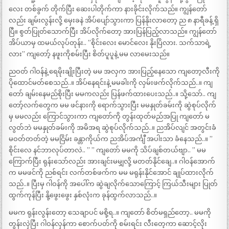
လေး တစ်ခွက် တိုက်ပြီး ဆေးပါတိုက်ကာ နားခိုင်းလိုက်သည်။ ကျွန်တော်
လည်း ချမ်းလွန်းလို့ မှေးခနဲ အိပ်ပျော်သွားကာ ပြန်နိုးလာတော့ ည ၈ နာရီခန့် ရှိ
ပြီ။ စွတ်ပြုတ်သောက်ပြီး အိပ်လိုက်တော့ အားပြန်ပြည့်လာသည်။ ကျွန်တော်
အိပ်ယာမှ ထမယ်လုပ်တုန်း.. ”စိုင်းလေး မောင်လေး နိုးပြိလား. သက်သာရဲ့
လား” ကျတော့် နဖူးကိုစမ်းပြီး စိတ်ပူပူနဲ့ မမ လာမေးသည်။
ညဝတ် ဂါဝန်နဲ့ ရေမိုးချိုးပြီးတဲ့ မမ အလှက အားပြည့်နေသော ကျတော့လီးကို
ပိုထောင်မတ်စေသည်..။ အိပ်နေရင်းနဲ့ မမခါးကို လှမ်းဖက်လိုက်သည်..။ ကျ
တော် ချမ်းနေမည်စိုးပြီး မမကလည်း ပြန်ဖက်ထားပေးသည်..။ သို့သော်.. ကျ
တော့်လက်တွေက မမ ဖင်နားကို ရောက်သွားပြီး မမနှုတ်ခမ်းကို ဆွဲစုပ်လိုက်
မှ မမလည်း ကြောင်သွားကာ ကျတော်ကို တွန်းထုတ်မည်အပြု ကျတော် မ
လွတ်ဘဲ မမနှုတ်ခမ်းကို အမိအရ ဆွဲစုပ်လိုက်သည်..။ ညအိပ်လျင် အတွင်းခံ
မဝတ်တတ်တဲ့ မမငြိမ်း ခန္တာကိုယ်က ညအိပ်အင်္ကျီ အပါးသာ ခံနေသည်..။ ”
စိုင်းလေ နင်ဘာလုပ်တာလဲ.. ” ” ကျတော် မမကို သိပ်ချစ်တယ်ဗျာ.. ” မမ
ကြောက်ပြီး ရုန်းသော်လည်း အားချင်းမမျှလို့ မတတ်နိုင်ချေ..။ ဂါဝန်အောက်
က မမဖင်ကို ညစ်ရင်း လက်တစ်ဖက်က မမ မရုန်းနိုင်အောင် ချုပ်ထားလိုက်
သည်..။ ပြီးမှ ဂါဝန်ကို အပေါ်က ဆွဲချလိုက်သောကြောင့် ကြယ်သီးများ ပြုတ်
ထွက်ကုန်ပြီး နို့ဖွေးဖွေး နှစ်လုံးက ခုန်ထွက်လာသည်..။
မမက ရုန်းလွန်းတော့ သေချာပင် မစို့ရ..။ ကျတော် စိတ်မရှည်တော့.. မမကို
တွန်းလှဲပြီး ဂါဝန်လှန်ကာ စောက်ပတ်ကို စမ်းရင်း လီးတေ့ကာ ဆောင့်လိုး