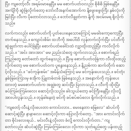
ပြီး ကျတော့်လီး အရမ်းမာနေပြီ။ မမ စောက်ပတ်ဝလည်း စိုစိစိ ဖြစ်နေပြီ။
အင်္ကျီကို ဆွဲဖြဲလိုက်တော့ ဘော်လီအနက်အောက်က နို့ဖွေးဖွေးကြီး နှစ်လုံးကို
မြင်ပြီး လီးက ပိုတောင်လာသည်..။ ဘော်လီချွတ်ကာ နို့ကို အငမ်းမရ စို့လိုက်
သည်။
လက်ကလည်း စောက်ပတ်ကို ပွတ်ပေးနေသောကြောင့် မမခါးကော့ကော့ပြီး
တက်နေသည်..။ ကျောင်းစိမ်း ထဘီကို အပေါ်ထိ လှန်တက်လိုက်ပြီး ပင်တီကို
ဆွဲချွတ်ကာ ပေါင်ဖြဲပြီး စောက်ပတ်ခေါင်းထဲ လျှာထိုးထည့်ပြီး ကလိလိုက်
သည်..။ ”အင်း အားအား” မမ ညည်းသံတွေ ထွက်လာသည်..။ စောက်ရည်
ကြည်တွေ တော်တော် ထွက်နေသည်..။ ပြီးမှ စောက်ပတ်ဝဖြဲကာ လီးထိုးထည့်
လိုက်တော့ မမ စောက်ပတ်ဝက ပူနွေးနေသည်..။ နို့ညစ်ကာ ဆက်တိုက် ဆော
င့်လိုးသည်..။ ”ဖင်ကုန်းစမ်း” အမိန်သံကြောင့် မမ ဖင်ကုန်းပေးသည်..။ ဖင်တုံး
နှစ်ခြမ်းကြားမှ စအိုက ပြူတစ်တစ် ဖြစ်နေသည်..။ အနောက်ကို ကုန်းပေး
ထားတဲ့ မမစောက်ပတ်က အချွဲတွေ ဆင်းပြီး ပြဲလာသည်..။ လီးကို ထိုးပြိး
ခပ်ကြမ်းကြမ်းလေး ဆောင့်လိုးသည်။ ခါးသွယ်တော့ ဖင်ကြီးနေပြီး လိုးလို့
အားပါလွန်းသည်..။ တုန်ခါနေတဲ့ ဖင်ကို ခပ်စပ်စပ်လေး ရိုက်လိုက်သည်..။
”ကျတော့် လီးနဲ့ လိုးပေးတာ ကောင်းလား… မေးနေတာ ဖြေလေ” ဆံပင်ကို
ဆောင့်ဆွဲပြီး နာနာလေး ဆောင့်လိုးကာ ပြောလိုက်တော့.. ”အား ကောင်းလိုက်
တာ စိုင်းလေးရယ်… မင်းလီးနဲ့ လိုးတာ ခံလို့ ကောင်းလိုက်တာ..” ကျ
တော်လည်း ဆံပင်ဆွဲပြီး ကြမ်းကြမ်းလေး လိုးကာ သုတ်ရည်တွေ ပန်းထည့်