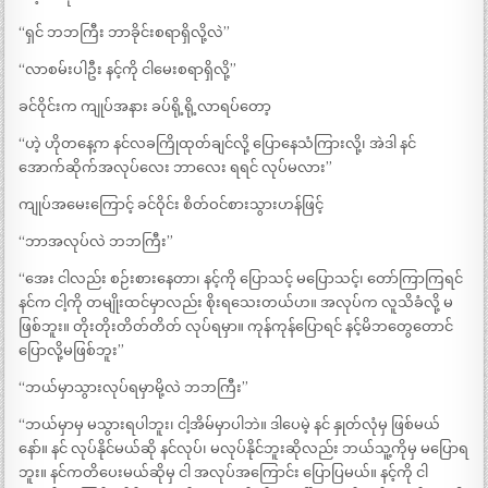
“ရှင် ဘဘကြီး ဘာခိုင်းစရာရှိလို့လဲ”
“လာစမ်းပါဦး နင့်ကို ငါမေးစရာရှိလို့”
ခင်ဝိုင်းက ကျုပ်အနား ခပ်ရို့ရို့လာရပ်တော့
“ဟဲ့ ဟိုတနေ့က နင်လခကြိုထုတ်ချင်လို့ ပြောနေသံကြားလို့၊ အဲဒါ နင်
အောက်ဆိုက်အလုပ်လေး ဘာလေး ရရင် လုပ်မလား”
ကျုပ်အမေးကြောင့် ခင်ဝိုင်း စိတ်ဝင်စားသွားဟန်ဖြင့်
“ဘာအလုပ်လဲ ဘဘကြီး”
“အေး ငါလည်း စဉ်းစားနေတာ၊ နင့်ကို ပြောသင့် မပြောသင့်၊ တော်ကြာကြရင်
နင်က ငါ့ကို တမျိုးထင်မှာလည်း စိုးရသေးတယ်ဟ။ အလုပ်က လူသိခံလို့ မ
ဖြစ်ဘူး။ တိုးတိုးတိတ်တိတ် လုပ်ရမှာ။ ကုန်ကုန်ပြောရင် နင့်မိဘတွေတောင်
ပြောလို့မဖြစ်ဘူး”
“ဘယ်မှာသွားလုပ်ရမှာမို့လဲ ဘဘကြီး”
“ဘယ်မှာမှ မသွားရပါဘူး၊ ငါ့အိမ်မှာပါဘဲ။ ဒါပေမဲ့ နင် နှုတ်လုံမှ ဖြစ်မယ်
နော်။ နင် လုပ်နိုင်မယ်ဆို နင်လုပ်၊ မလုပ်နိုင်ဘူးဆိုလည်း ဘယ်သူ့ကိုမှ မပြောရ
ဘူး။ နင်ကတိပေးမယ်ဆိုမှ ငါ အလုပ်အကြောင်း ပြောပြမယ်။ နင့်ကို ငါ