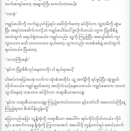
ထက်စာရင်တော့ အများကြီး ကောင်းတာပေါ့။
“လာခဲ့”
ကျုပ်ပေါင်ကို လက်နဲ့ ပုတ်ပြရင်း ခေါ်လိုက်တော့ ခင်ဝိုင်းက သူ့ထမီကို ဆွဲမ
ပြီး အရင်တခေါက်ကလိုဘဲ ကျုပ်ပေါင်ပေါ် ခွလိုက်တယ်၊ လူက ပြုံးစိစိနဲ့
အသံထွက် မရယ်ရုံတမယ်။ ကျုပ်လည်း သူ့ကို ကြည့်ပြီး အပျော်ဓါတ် ကူး
သွားလား မသိ တဟားဟား ရယ်တော့ သူကလည်း တခစ်ခစ်နဲ့ အသံထွက်
ရယ်တယ်။ ပြီးတော့
“ဘဘကြီးနော်”
“နင်က ပြုံးစိစိလုပ်နေတာကိုး ငါ ရယ်မှာပေါ့”
ပါးစပ်ကပြောပေမဲ့ လက်က ထုံးစံအတိုင်း သူ့ အင်္ကျီကို ရင်ဖွင့်ပြီး ဆွဲချွတ်
လိုက်တယ်။ ကျုပ်ချွတ်တော့ အလိုက်သင့်နေပေးတယ်၊ ကျုပ်ဆေးက ဘာလဲ
သူသိနေတဲ့ သဘော။ ခင်ဝိုင်းက ဘရာစီယာလေးနဲ့၊
“နင်က ဘရာစီယာလေးနဲ့မှ ကြည့်ကောင်းတာဟ၊ နင့်ဘော်လီ အဟောင်းကြီးနဲ့
ကြည့်ရတာ စိတ်ပိန်လွန်းလို့”
ပြောလည်းပြော သူ့နို့အုံကို ဘရာစီယာ အပေါ်က အုပ်ကိုင်လိုက်တယ်။ ကိုင်
ရင်း အောက်ကနေ နို့အုံကို ကြွလာအောင် အပေါ်ကို တွန်းတင်ရင် ဖောင်းတက်