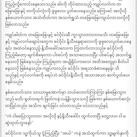
ကြည့်လို့ကောင်းနေသေးသည်။ ခါးကို ကိုင်ထားသည့် ကျုပ်လက်က တ
ဖြေးဖြေးနှင့် တကိုယ်လုံးကို ဖွဖွလေး ပွတ်ပေးနေသည်။ မကြာခင် အလိုလို
နှစ်ယောက်သား အသံတိတ်ကာ အသက်ရှူသံ တဖြေးဖြေးကျယ်လာသလိုလို
ဖြစ်လာသည်။
ကျုပ်ဓါတ်က တဖြေးဖြေးနှင့် ခင်ဝိုင်းဆီ ကူးသွားတာလားမသိ၊ တဖြေးဖြေး
နှင့် ကျုပ်လက်ချောင်းတွေက ခင်ဝိုင်း နို့သီးနေရာလေးကို ဖွဖွလေးပွတ်ပေးနေ
ရင်း အထဲဝင်နေသည့် နို့သီးခေါင်းလေးက ကြွတက်လာသည်။ ခင်ဝိုင်းကို
ကြည့်မိတော့ မျက်စိမှေးကာ ပါးစပ်ကို အသာလေးဟပြီး ပါးစပ်နှင့် အသက်ရှူ
နေသလို ဖြစ်နေသည်။ ကြည့်ရတာ အပျိုရိုင်းကလေး အထိအတွေ့မှာ စိတ်ပါ
နေသလို ဖြစ်နေသည်။ ကျုပ်ကလည်း ခင်ဝိုင်း အရသာခံစားနေမှန်း သိ
သည်နှင့် လုပ်လက်စကို မရပ်ဘဲ ခင်ဝိုင်းနို့သီးကို အသာအယာ ဆက်ပွတ်ပေး
နေမိသည်။
နှစ်ယောက်သား သာယာမှုအောက်မှာ ဘယ်လောက်ကြာကြာ နစ်မြောသွား
သည် မသိ၊ ရုတ်တရက် ဖြတ်ကနဲ လန့်နိုးသွားသလို ဖြစ်ကာ နှစ်ယောက်စလုံး
တပြိုင်တည်း အသိက ချက်ခြင်း ဝင်လာသည်။ ဝင်လာသည်နှင့်
“ကဲ ငါမပြောဘူးလား၊ အလိုလို နင့်နို့သီးခေါင်း ထွက်လာပြီ တွေ့လား၊ ငါ မ
ဆွဲထုတ်ဘူးနော်”
ခင်ဝိုင်းက သူ့ကိုယ်သူ ငုံ့ကြည့်ပြီး “အယ်” ကနဲ အသံထွက်ကာ သူ့မျက်နှာကို