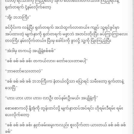
လာတဲ့ ရင်သားကို ကြည့်တော့ အုံက တော်တော်တက်သား။ ကြည့်ရင်းနဲ့
ရုတ်တရက် ငုံ့နမ်းလိုက်တော့
“အို့၊ ဘဘကြီး”
ခင်ဝိုင်းက လန့်ပြီး ရုတ်တရက် အသံထွက်လာတယ်။ ကျုပ် သူ့ရင်ခွင်မှာ
အပ်ထားတဲ့ မျက်နှာကို ရုတ်တရက် မခွာဘဲ အတင်းတိုးပြီး ခပ်ကြာကြာလေး
တဝကြီး နမ်းလိုက်တယ်။ ပြီးမှ ခေါင်းကို ခွာလို့ သူ့ကို ပြုံးကြည့်ပြီး
“အဲဒါမှ တကယ့် အပျိုနံ့စစ်စစ်”
“ခစ် ခစ် ခစ် ခစ်၊ တကယ်လား၊ တော်သေးတာပေါ့”
“ဘာတော်သေးတာလဲ”
“ခစ် ခစ် ခစ် ခစ် ဘဘကြီးက နံတယ်လို့သာ ပြောရင် သမီးတော့ ရှက်တာနဲ့
သေပြီ”
“ဟား ဟား ဟား ဟား၊ လာဦး ထပ်နမ်းဦးမယ်၊ အပျိုနံ့ကို”
စောစောကလို နို့အုံကို တွန်းတင်လို့ မျက်နှာထပ်အပ်ရင်း ဟိုရမ်းဒီရမ်း ရမ်း
ပေးလိုက်တော့
“ခစ် ခစ် ခစ် ခစ်၊ နှုတ်ခမ်းမွေးကလည်း စူးလိုက်တာ ယားတယ် ခစ် ခစ် ခစ်
ခစ်”