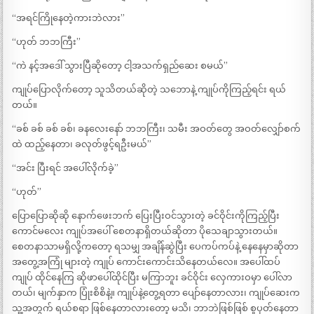
“အရင်ကြိုနေတဲ့ကားဘဲလား”
“ဟုတ် ဘဘကြီး”
“ကဲ နင့်အဒေါ် သွားပြီဆိုတော့ ငါ့အသက်ရှည်ဆေး စမယ်”
ကျုပ်ပြောလိုက်တော့ သူသိတယ်ဆိုတဲ့ သဘောနဲ့ ကျုပ်ကိုကြည့်ရင်း ရယ်
တယ်။
“ခစ် ခစ် ခစ် ခစ်၊ ခနလေးနော် ဘဘကြီး၊ သမီး အဝတ်တွေ အဝတ်လျှော်စက်
ထဲ ထည့်နေတာ၊ ခလုတ်ဖွင့်ရဦးမယ်”
“အင်း ပြီးရင် အပေါ်လိုက်ခဲ့”
“ဟုတ်”
ပြောပြောဆိုဆို နောက်ဖေးဘက် ပြေးပြီးဝင်သွားတဲ့ ခင်ဝိုင်းကိုကြည့်ပြီး
ကောင်မလေး ကျုပ်အပေါ် စေတနာရှိတယ်ဆိုတာ ပိုသေချာသွားတယ်။
စေတနာသာမရှိလို့ကတော့ ရသမျှ အချိန်ဆွဲပြီး ပေကပ်ကပ်နဲ့ နေနေမှာဆိုတာ
အတွေ့အကြုံ များတဲ့ ကျုပ် ကောင်းကောင်းသိနေတယ်လေ။ အပေါ်ထပ်
ကျုပ် ထိုင်နေကြ ဆိုဖာပေါ်ထိုင်ပြီး မကြာဘူး ခင်ဝိုင်း လှေကားဝမှာ ပေါ်လာ
တယ်၊ မျက်နှာက ပြုံးစိစိနဲ့။ ကျုပ်နဲ့တွေ့ရတာ ပျော်နေတာလား၊ ကျုပ်ဆေးက
သူ့အတွက် ရယ်စရာ ဖြစ်နေတာလားတော့ မသိ၊ ဘာဘဲဖြစ်ဖြစ် စူပုတ်နေတာ