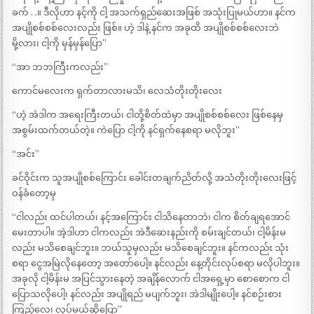
ခက် . .။ ဒီလိုဟာ နင့်ကို ငါ့ အသက်ရှည်ဆေးအဖြစ် အသုံးပြုမယ်ဟာ။ နင်က
အပျိုစစ်စစ်လေးလည်း ဖြစ်။ ဟဲ့ ဒါနဲ့ နင်က အခုထိ အပျိုစစ်စစ်လေးဘဲ
မို့လား၊ ငါ့ကို မှန်မှန်ပြော”
“အာ ဘဘကြီးကလည်း”
ကောင်မလေးက ရှက်တာလားမသိ၊ လေသံတိုးတိုးလေး
“ဟဲ့ အဲဒါက အရေးကြီးတယ်၊ ငါတို့စိတ်ထဲမှာ အပျိုစစ်စစ်လေး ဖြစ်နေမှ
အစွမ်းထက်တယ်တဲ့။ ကဲပြော ငါ့ကို နင်ရှက်နေစရာ မလိုဘူး”
“အင်း”
ခင်ဝိုင်းက သူအပျိုစစ်ကြောင်း ခေါင်းတချက်ညိတ်လို့ အသံတိုးတိုးလေးဖြင့်
ဝန်ခံတော့မှ
“ငါလည်း ထင်ပါတယ်၊ နင့်အကြောင်း ငါသိနေတာဘဲ၊ ငါက စိတ်ချရအောင်
မေးတာပါ။ အဲ့ဒါဟာ ငါကလည်း အဲဒီဆေးနည်းကို စမ်းချင်တယ်၊ ငါ့မိန်းမ
လည်း မသိစေချင်ဘူး။ ဘယ်သူမှလည်း မသိစေချင်ဘူး။ နင်ကလည်း သုံး
စရာ ငွေအမြဲလိုနေတော့ အတော်ပေါ့။ နင်လည်း နေ့တိုင်းလုပ်စရာ မလိုပါဘူး။
အခုလို ငါ့မိန်းမ အပြင်သွားနေတဲ့ အချိန်လောက် ငါအရှေ့မှာ စောစောက ငါ
ပြောသလိုပေါ့၊ နင်လည်း အပျိုရည် မပျက်ဘူး၊ အဲဒါမျိုးပေါ့။ နင်စဉ်းစား
ကြည့်လေ၊ လုပ်မယ်ဆိုပြော”