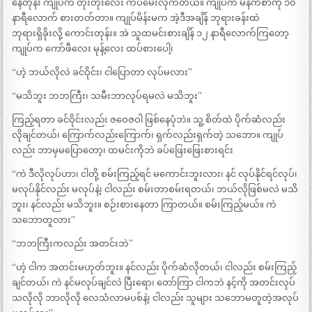
နေတုန်း ကျုပ်က တိုးတိုးလေး ကပ်မေးလိုက်တယ်။ ကျုပ်က မနက်စာကို ၁၀
နာရီလောက် စားတတ်တာ။ ကျုပ်မိန်းမက အဲ့ဒီအချိန် ဘုရားခန်းထဲ
ဘုရားရှိခိုးလို့ ကောင်းတုန်း။ အဲ သူထမင်းစားချိန် ၁၂ နာရီလောက်ကြတော့
ကျုပ်က ကော်ဖီလေး မုန့်လေး ထပ်စားပေါ့၊
“ဟဲ့ ဘယ်လိုလဲ ခင်ဝိုင်း၊ ငါပြောတာ လုပ်မလား”
“မသိဘူး ဘဘကြီး၊ သမီးဘာလုပ်ရမလဲ မသိဘူး”
ကြည့်ရတာ ခင်ဝိုင်းလည်း ဇဝေဇဝါ ဖြစ်နေပုံဘဲ။ သူ့ စိတ်ထဲ ပိုက်ဆံလည်း
လိုချင်တယ်၊ ကြောက်လည်းကြောက်၊ ရှက်လည်းရှက်တဲ့ သဘော။ ကျုပ်
လည်း ဘာမှမပြောတော့၊ ထမင်းကိုဘဲ ခပ်ဖြေးဖြေးစားရင်း
“ကဲ ဒီလိုလုပ်ဟာ၊ ငါတို့ စမ်းကြည့်ရင် မကောင်းဘူးလား၊ နင် လုပ်နိုင်ရင်လုပ်၊
မလုပ်နိုင်လည်း မလုပ်နဲ့၊ ငါလည်း စမ်းတာစမ်းရတယ်၊ ဘယ်လိုဖြစ်မလဲ မသိ
ဘူး၊ နင်လည်း မသိဘူး။ စဉ်းစားနေတာ ကြာတယ်။ စမ်းကြည့်မယ်။ ကဲ
သဘောတူလား”
“ဘဘကြီးကလည်း အတင်းဘဲ”
“ဟဲ့ ငါက အတင်းမဟုတ်ဘူး။ နင်လည်း ပိုက်ဆံလိုတယ်၊ ငါလည်း စမ်းကြည့်
ချင်တယ်၊ ကဲ နင်မလုပ်ချင်လဲ ပြီးရော၊ တော်ကြာ ငါကဘဲ နင့်ကို အတင်းလုပ်
သလိုလို ဘာလိုလို လေသံလာမပစ်နဲ့၊ ငါလည်း သူများ သဘောမတူတဲ့အလုပ်