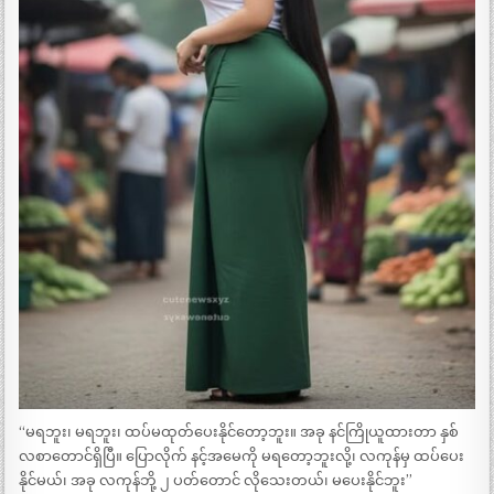
“မရဘူး၊ မရဘူး၊ ထပ်မထုတ်ပေးနိုင်တော့ဘူး။ အခု နင်ကြိုယူထားတာ နှစ်
လစာတောင်ရှိပြီ။ ပြောလိုက် နင့်အမေကို မရတော့ဘူးလို့၊ လကုန်မှ ထပ်ပေး
နိုင်မယ်၊ အခု လကုန်ဘို့ ၂ ပတ်တောင် လိုသေးတယ်၊ မပေးနိုင်ဘူး”