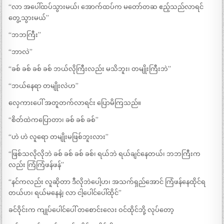
“လာ အပေါ်ထပ်သွားမယ်၊ အောက်ထပ်က မတော်တဆ ဧည့်သည်လာရင်
တွေ့သွားမယ်”
“ဘဘကြီး”
“ဘာလဲ”
“ခစ် ခစ် ခစ် ခစ် ဘယ်လိုကြီးလည်း မသိဘူး၊ တမျိုးကြီးဘဲ”
“ဘယ်နေရာ တမျိုးလဲဟ”
လှေကားပေါ် အတူတက်လာရင်း ပြောမိကြသည်။
“စိတ်ထဲကပြောတာ၊ ခစ် ခစ် ခစ်”
“ဟဲ ဟဲ လူရော တမျိုးမဖြစ်ဘူးလား”
“ဖြစ်သလိုလိုဘဲ ခစ် ခစ် ခစ် ခစ်၊ ရယ်ဘဲ ရယ်ချင်နေတယ်၊ ဘဘကြီးက
လည်း ကြံကြံဖန်ဖန်”
“နင်ကလည်း လူဆိုတာ ဒီလိုဘဲပေါ့ဟ၊ အသက်ရှည်အောင် ကြံဖန်နေထိုင်ရ
တယ်ဟ၊ ရယ်မနေနဲ့၊ လာ ငါ့ပေါင်ပေါ်ထိုင်”
ခင်ဝိုင်းက ကျုပ်ပေါင်ပေါ် တစောင်းလေး ဝင်ထိုင်ဘို့ လုပ်တော့