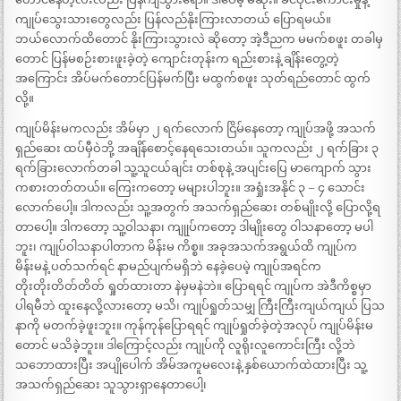
ကျုပ်သွေးသားတွေလည်း ပြန်လည်နိုးကြားလာတယ် ပြောရမယ်။
ဘယ်လောက်ထိတောင် နိုးကြားသွားလဲ ဆိုတော့ အဲ့ဒီညက မမက်စဖူး တခါမှ
တောင် ပြန်မစဉ်းစားဖူးခဲ့တဲ့ ကျောင်းတုန်းက ရည်းစားနဲ့ ချိန်းတွေ့တဲ့
အကြောင်း အိပ်မက်တောင်ပြန်မက်ပြီး မထွက်စဖူး သုတ်ရည်တောင် ထွက်
လို့။
ကျုပ်မိန်းမကလည်း အိမ်မှာ ၂ ရက်လောက် ငြိမ်နေတော့ ကျုပ်အဖို့ အသက်
ရှည်ဆေး ထပ်မှီဝဲဘို့ အချိန်စောင့်နေရသေးတယ်။ သူကလည်း ၂ ရက်ခြား ၃
ရက်ခြားလောက်တခါ သူ့သူငယ်ချင်း တစ်စုနဲ့ အပျင်းပြေ မာကျောက် သွား
ကစားတတ်တယ်။ ကြေးကတော့ မများပါဘူး။ အရှုံးအနိုင် ၃ – ၄ သောင်း
လောက်ပေါ့။ ဒါကလည်း သူ့အတွက် အသက်ရှည်ဆေး တစ်မျိုးလို့ ပြောလို့ရ
တာပေါ့။ ဒါကတော့ သူ့ဝါသနာ၊ ကျုုပ်ကတော့ ဒါမျိုးတွေ ဝါသနာတော့ မပါ
ဘူး၊ ကျုပ်ဝါသနာပါတာက မိန်းမ ကိစ္စ။ အခုအသက်အရွယ်ထိ ကျုပ်က
မိန်းမနဲ့ ပတ်သက်ရင် နာမည်ပျက်မရှိဘဲ နေခဲ့ပေမဲ့ ကျုပ်အရင်က
တိုးတိုးတိတ်တိတ် ရှုတ်ထားတာ နဲမှမနဲဘဲ။ ပြောရရင် ကျုပ်က အဲဒီကိစ္စမှာ
ပါရမီဘဲ ထူးနေလို့လားတော့ မသိ၊ ကျုပ်ရှုတ်သမျှ ကြီးကြီးကျယ်ကျယ် ပြသ
နာကို မတက်ခဲ့ဖူးဘူး။ ကုန်ကုန်ပြောရရင် ကျုပ်ရှုတ်ခဲ့တဲ့အလုပ် ကျုပ်မိန်းမ
တောင် မသိခဲ့ဘူး။ ဒါကြောင့်လည်း ကျုပ်ကို လူရိုးလူကောင်းကြီး လို့ဘဲ
သဘောထားပြီး အပျိုပေါက် အိမ်အကူမလေးနဲ့ နှစ်ယောက်ထဲထားပြီး သူ့
အသက်ရှည်ဆေး သူသွားရှာနေတာပေါ့၊