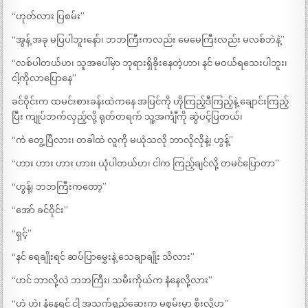
“ဟုတ်လား ပြစမ်း”
“အွန့် အခု မပြပါဘူးနော်၊ ဘဘကြီးကလည်း မေမေကြီးလည်း မလစ်ဘဲနဲ့”
“လစ်ပါတယ်ဟ၊ သူအပေါ်မှာ ဘုရားရှိခိုးနေတဲ့ဟာ၊ နင် မဝယ်ရသေးပါဘူး၊
ငါ့ကိုလာပြောနေ”
ခင်ဝိုင်းက ထမင်းစားခန်းထဲကနေ အပြင်ကို ဟိုကြည့်ဒီကြည့်နဲ့ ချောင်းကြည့်
ပြီး ကျုပ်ဘက်လှည့်လို့ ရုတ်တရက် သူ့အင်္ကျီကို ဆွဲပင့်ပြတယ်၊
“ကဲ တွေ့ပြီလား၊ တခါထဲ လူကို မယုံသလို ဘာလိုလိုနဲ့၊ ဟွန့်”
“ဟား ဟား ဟား ဟား၊ ယုံပါတယ်ဟ၊ ငါက ကြည့်ချင်လို့ တမင်ပြောတာ”
“ဟွန့်၊ ဘဘကြီးကတော့”
“အော် ခင်ဝိုင်း”
“ရှင့်”
“နင် ရေချိုးရင် ဆပ်ပြာမွှေးနဲ့ သေချာချိုး သိလား”
“ဟင် ဘာလို့လဲ ဘဘကြီး၊ သမီးကိုယ်က နံနေလို့လား”
“ဟဲ ဟဲ၊ နံနေရင် ငါ့ အသက်ရှည်ဆေးက မစွမ်းမှာ စိုးလို့ဟ”