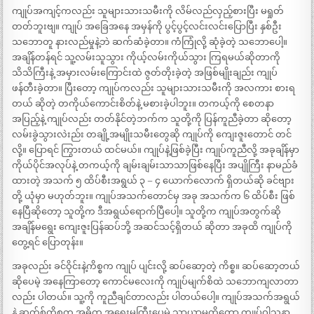
ကျုပ်အကျင့်ကလည်း သူများသားသမီးကို လိမ်လည်လှည့်စားပြီး မရှုတ်
တတ်ဘူးဗျ။ ကျုပ် အခြေအနေ အမှန်ကို ပွင့်ပွင့်လင်းလင်းပြောပြီး နှစ်ဦး
သဘောတူ နားလည်မှုနဲ့ဘဲ ဆက်ဆံခဲ့တာ။ ကံကြုံလို့ ဆုံခဲ့တဲ့ သဘောပေါ့။
အချိန်တန်ရင် သူ့လမ်းသူသွား ကိုယ့်လမ်းကိုယ်သွား ကြရမယ်ဆိုတာကို
သိသိကြီးနဲ့ အမှားလမ်းကြောင်းထဲ ဇွတ်တိုးခဲ့တဲ့ အဖြစ်မျိုးချည်း ကျုပ်
ဖန်တီးခဲ့တာ။ ပြီးတော့ ကျုပ်ကလည်း သူများသားသမီးကို အလကား စားရ
တယ် ဆိုတဲ့ တကိုယ်ကောင်းစိတ်နဲ့ မစားခဲ့ပါဘူး။ တကယ့်ကို စေတနာ
အပြည့်နဲ့ ကျုပ်လည်း တတ်နိုင်တဲ့ဘက်က သူတို့ကို ပြန်ကူညီခဲ့တာ ဆိုတော့
လမ်းခွဲသွားလဲးည်း တချို့အမျိုးသမီးတွေဆို ကျုပ်ကို ကျေးဇူးတောင် တင်
လို့။ ပြောရင် ကြွားတယ် ထင်မယ်။ ကျုပ်နဲ့ဖြစ်ခဲ့ပြီး ကျုပ်ကူညီလို့ အခုချိန်မှာ
ကိုယ်ပိုင်အလုပ်နဲ့ တကယ့်ကို ချမ်းချမ်းသာသာဖြစ်နေပြီး အပျိုကြီး နာမည်ခံ
ထားတဲ့ အသက် ၅ ထိပ်စီးအရွယ် ၃ – ၄ ယောက်လောက် ရှိတယ်ဆို ခင်ဗျား
တို့ ယုံမှာ မဟုတ်ဘူး။ ကျုပ်အသက်တောင်မှ အခု အသက်က ၆ ထိပ်စီး ဖြစ်
နေပြီဆိုတော့ သူတို့က ဒီအရွယ်ရောက်ပြီပေါ့။ သူတို့က ကျုပ်အတွက်ဆို
အချိန်မရွေး ကျေးဇူးပြန်ဆပ်ဘို့ အဆင်သင့်ရှိတယ် ဆိုတာ အခုထိ ကျုပ်ကို
တွေ့ရင် ပြောတုန်း။
အခုလည်း ခင်ဝိုင်းနဲ့ကိစ္စက ကျုပ် ပျင်းလို့ ဆပ်ဆော့တဲ့ ကိစ္စ။ ဆပ်ဆော့တယ်
ဆိုပေမဲ့ အနေကြာတော့ ကောင်မလေးကို ကျုပ်မျက်စိထဲ သဘောကျလာတာ
လည်း ပါတယ်။ သူ့ကို ကူညီချင်တာလည်း ပါတယ်ပေါ့။ ကျုပ်အသက်အရွယ်
နဲ့ ဆက်စ်ကိစ္စက အဓိက အရေးမကြီးပေမဲ့ သာယာမှုကိုတော့ ကျုပ်ဝါသနာ