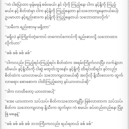
“ကဲ ငါပြောတာ မှန်မမှန် စမ်းမယ်၊ နင် ငါ့ကို ကြည့်နေ၊ ငါက နင့်နို့ကို ကြည့်
မယ်။ နင့် စိတ်ထဲမှာ ငါက နင့်နို့ကို ကြည့်နေတာ နင်သဘောကျနေတယ်ပေါ့၊
ဥပမာဟာ နင့်ရည်းစားက နင့်နို့ကို ကြည့်နေတယ် သဘောထားလိုက်”
“သမီးက ရည်းစားမှ မရှိတာ”
“မရှိလဲ နင်ကြိုက်တဲ့ကောင် တကောင်ကောင်ကို ရည်းစားလို့ သဘောထား
လိုက်ဟာ”
“ခစ် ခစ် ခစ် ခစ်”
“ငါကလည်း ကြည့်ရင်းကြည့်ရင်း စိတ်ထဲက အရမ်းကြိုက်လာပြီး လက်နဲ့လာ
ထိမယ်၊ နင့်နို့သီးကို ငါဆွဲ မထုတ်ဘူးနော်၊ နင့်နို့ကို ထိရင်းထိရင်း နင်လည်း
စိတ်ထဲက ယားလာမယ်၊ သဘောကျလာမယ်ဆို အလိုလို နို့သီးလေးက ထွက်
လာရော၊ စောစောက ငါထိကြည့်တော့ နင်ယားတယ်ဆို”
“ဒါက လာထိတော့ ယားတာပေါ့”
“အေး ယားတာက သပ်သပ်၊ စိတ်ကသဘောကျပြီး ဖြစ်လာတာက သပ်သပ်၊
စိတ်က သဘောကျလာမှ နို့သီးက ထွက်မှာ၊ ကဲ စမယ်၊ ခပ်တည်တည်နေ၊ ပြုံး
ဖြဲ မနေနဲ့”
“ခစ် ခစ် ခစ် ခစ် ဘဘကြီးကလည်း ရယ်ရတယ် ခစ် ခစ်”