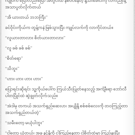
ကျုပ်က ပြောလည်းပြော အတွင်းထဲ နစ်ဝင်နေတဲ့ နို့သီးခေါင်းကို လက်ညိုးနဲ့
အသာပွတ်လိုက်တယ်
“အိ ယားတယ် ဘဘကြီး”
ခင်ဝိုင်းကိုယ်က တွန့်ကနဲ ဖြစ်သွားပြီး ကျုပ်လက်ကို လာကိုင်တယ်။
“လူယားတာလား စိတ်ယားတာလား”
“လူ ခစ် ခစ် ခစ်”
“စိတ်ရော”
“သိဘူး”
“ဟား ဟား ဟား ဟား”
ပြောရင်းဆိုရင်း သူ့ကိုယ်ပေါ်က ကြယ်သီးပြုတ်နေသည့် အင်္ကျီရော ဘော်လီ
ပါတပြိုင်ထဲ ဆွဲချွတ်လိုက်သည်။
“အဲဒါမှ တကယ် အသက်ရှည်ဆေးဟ၊ အပျိုနို့ စစ်စစ်လေးကို တဝကြည့်တာ
အသက်ရှည်တယ်တဲ့”
“သမီးတော့ မယုံပါဘူး”
“ငါတော့ ယုံတယ်၊ အခု နင့်နို့ကို ငါကြည့်နေတာ ငါ့စိတ်ထဲမှာ ကြည်နူးပြီး