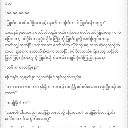
ဝယ်”
“ခစ် ခစ် ခစ် ခစ်”
“ဖြုတ်ပေးစမ်းပါဦးဟ၊ နင့် နောက်က ဂျိတ်က ငါ ဖြုတ်လို့ မရဘူး”
ဘယ်နှစ်ခုနှစ်ထဲက ဘော်လီလည်း မသိ၊ ဂျိတ်က တော်တော်ဖြုတ်မရ၊ ကျုပ်
ပြောတော့ ခင်ဝိုင်းက ပုခုံးသိုင်း ကြိုးကို ဖြုတ်ချလို့ အင်္ကျီတွင်းကနေ
လက်လျှိုထုတ်ပြီး ပတ်ထားတဲ့ ဘော်လီကို ဂျိတ်ကို ရှေ့ဘက် ဆွဲလှည့်လိုက်
တယ်၊ နို့အစုံက ဘော်လီအုံထဲက လွတ်ပြီး ပေါ်လာတယ်။ ပြီးတော့ တဖြတ်
ဖြတ်ဖြင့် ဂျိတ်တွေကို ဖြုတ်လိုက်တယ်။ ကျုပ် စိုက်ကြည့်နေတော့
“သမီးရှက်လာပြီနော်”
ပြောရင်း သူ့မျက်နှာ သူ့လက်ဖြင့် အုပ်လိုက်သည်။
“ဟား ဟား ဟား ဟား နင့်နို့က တကယ့် အပျိုနို့ စစ်စစ်လေးဘဲ လုံးပြီးဝန်းနေ
တာဘဲ”
“အပျိုနို့ဘဲဟာ”
“အေးပါ၊ ငါကလည်း အပျိုနို့လေးဘဲလို့ ပြောတာပါ၊ အပျိုနို့စစ်တာ နို့သီး
ခေါင်းတောင် မထွက်သေးဘူ”