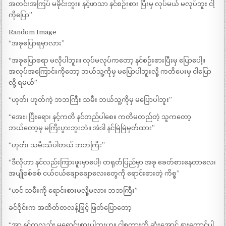
အတင်းအကြပ် မခိုင်းဘူး။ နင့်ဖာသာ နင်စဉ်းစား ပြီးမှ လုပ်မယ် မလုပ်ဘူး ငါ့
ကိုပြော”
Random Image
“အခုပြောရမှာလား”
“အခုပြောစရာ မလိုပါဘူး။ လုပ်မလုပ်ကတော့ နင်စဉ်းစားပြီးမှ ပြောပေါ့။
အလုပ်အကြောင်းကိုတော့ ဘယ်သူ့ကိုမှ မပြောပါဘူးလို့ ကတိပေးမှ ငါပြော
လို့ ရမယ်”
“ဟုတ်၊ ဟုတ်ကဲ့ ဘဘကြီး သမီး ဘယ်သူ့ကိုမှ မပြောပါဘူး”
“အေး၊ ပြီးရော၊ နင့်ကတိ နင်တည်ပါစေ။ ကတိမတည်တဲ့ သူကတော့
ဘယ်တော့မှ မကြီးပွားဘူးဘဲ။ အဲဒါ နင်မြဲမြဲမှတ်ထား”
“ဟုတ်၊ သမီးသိပါတယ် ဘဘကြီး”
“ဒီလိုဟာ နင်လည်းကြားဖူးမှာပေါ့၊ တရုတ်ပြည်မှာ အခု ခေတ်စားနေတာလေ၊
အပျိုစစ်စစ် ငယ်ငယ်ချောချောလေးတွေကို ရောင်းစားတဲ့ ကိစ္စ”
“ဟင် သမီးကို ရောင်းစားမလို့မလား ဘဘကြီး”
ခင်ဝိုင်းက အထိတ်တလန့်ဖြင့် ဖြတ်ပြောတော့
“အာ နင်ကလည်း မရောင်းစားပါဘူးဟ။ ငါ့စကားကို ဆုံးအောင် နားထောင်ပါ