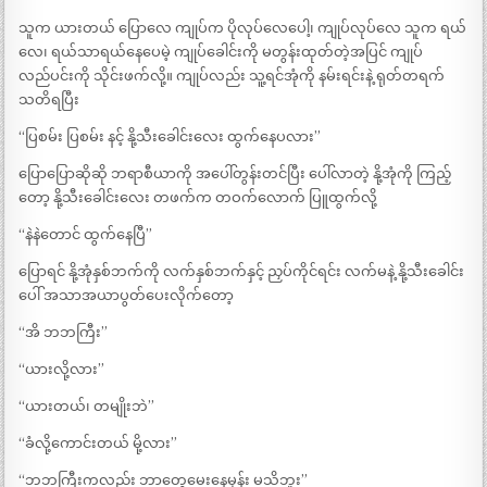
သူက ယားတယ် ပြောလေ ကျုပ်က ပိုလုပ်လေပေါ့၊ ကျုပ်လုပ်လေ သူက ရယ်
လေ၊ ရယ်သာရယ်နေပေမဲ့ ကျုပ်ခေါင်းကို မတွန်းထုတ်တဲ့အပြင် ကျုပ်
လည်ပင်းကို သိုင်းဖက်လို့။ ကျုပ်လည်း သူ့ရင်အုံကို နမ်းရင်းနဲ့ ရုတ်တရက်
သတိရပြီး
“ပြစမ်း ပြစမ်း နင့် နို့သီးခေါင်းလေး ထွက်နေပလား”
ပြောပြောဆိုဆို ဘရာစီယာကို အပေါ်တွန်းတင်ပြီး ပေါ်လာတဲ့ နို့အုံကို ကြည့်
တော့ နို့သီးခေါင်းလေး တဖက်က တဝက်လောက် ပြူထွက်လို့
“နဲနဲတောင် ထွက်နေပြီ”
ပြောရင် နို့အုံနှစ်ဘက်ကို လက်နှစ်ဘက်နှင့် ညှပ်ကိုင်ရင်း လက်မနဲ့ နို့သီးခေါင်း
ပေါ် အသာအယာပွတ်ပေးလိုက်တော့
“အိ ဘဘကြီး”
“ယားလို့လား”
“ယားတယ်၊ တမျိုးဘဲ”
“ခံလို့ကောင်းတယ် မို့လား”
“ဘဘကြီးကလည်း ဘာတွေမေးနေမှန်း မသိဘူး”