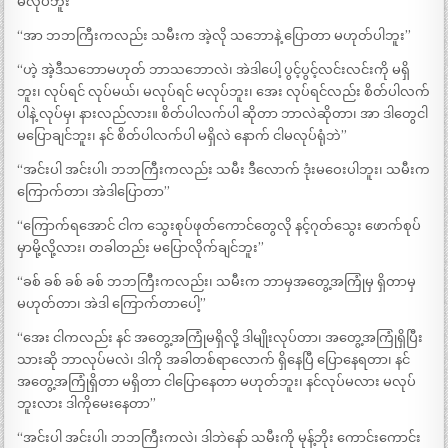
မလုပ်ဘူး”
“အာ ဘဘကြီးကလည်း သမီးက အဲ့လို သဘောနဲ့ ပြောတာ မဟုတ်ပါဘူး”
“ဟဲ့ အဲ့ဒီသဘောမဟုတ် ဘာသဘောလဲ၊ အဲဒါပေါ့ ပွင့်ပွင့်လင်းလင်းကို မရှိ
ဘူး၊ လုပ်ရင် လုပ်မယ်၊ မလုပ်ရင် မလုပ်ဘူး၊ အေး လုပ်ရင်လည်း စိတ်ပါလက်
ပါနဲ့ လုပ်မှ၊ နားလည်လား။ စိတ်ပါလက်ပါ ဆိုတာ ဘာလဲဆိုတာ၊ အာ ဒါတွေငါ
မပြောချင်ဘူး၊ နင် စိတ်ပါလက်ပါ မရှိလဲ နောက် ငါမလုပ်ရုံဘဲ”
“အင်းပါ အင်းပါ၊ ဘဘကြီးကလည်း သမီး ဒီလောက် ဒုံးမဝေးပါဘူး၊ သမီးက
ကြောက်တာ၊ အဲဒါပြောတာ”
“ကြောက်ရအောင် ငါက သွေးစုပ်ဖုတ်ကောင်တွေလို နင့်ဂုတ်သွေး ဖောက်စုပ်
မှာမို့လို့လား၊ တခါတည်း မပြောလိုက်ချင်ဘူး”
“ခစ် ခစ် ခစ် ခစ် ဘဘကြီးကလည်း၊ သမီးက ဘာမှအတွေ့အကြုံမှ ရှိတာမှ
မဟုတ်တာ၊ အဲဒါ ကြောက်တာပေါ့”
“အေး ငါကလည်း နင် အတွေ့အကြုံမရှိလို့ ဒါမျိုးလုပ်တာ၊ အတွေ့အကြုံရှိပြီး
သားဆို ဘာလုပ်မလဲ၊ ဒါကို အခါတစ်ရာလောက် ရှိနေပြီ ပြောနေရတာ၊ နင်
အတွေ့အကြုံရှိတာ မရှိတာ ငါပြောနေတာ မဟုတ်ဘူး၊ နင်လုပ်မလား မလုပ်
ဘူးလား ဒါကိုမေးနေတာ”
“အင်းပါ အင်းပါ၊ ဘဘကြီးကလဲ၊ ဒါဘဲနော် သမီးကို မုန့်ဘိုး ကောင်းကောင်း