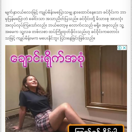
မျက်နှာငယ်လေးဖြင့် ကျုပ်မိန်းမပြောသမျှ နားထောင်နေသော ခင်ဝိုင်းက ဘာ
မှပြန်မပြောဘဲ ခေါင်းသာ အသာညိတ်ပြသည်။ ခင်ဝိုင်းတို့ မိသားစု အားလုံး
အလုပ်လုပ်ကြသော်လည်း ဘယ်တော့မှ လောက်ငသည် မရှိ။ အခုလည်း သူ့
အမေက သူ့လခ တစ်လစာ ထပ်ကြိုထုတ်ခိုင်းသည်ဟု ခင်ဝိုင်းကတောင်း
သဖြင့် ကျုပ်မိန်းမက မပေးနိုင်ဘူး ငြင်းနေခြင်းဖြစ်သည်။