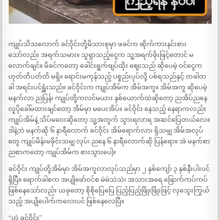
ကျုပ်သိသလောက် ခင်ဝိုင်းတို့မိသားစုမှာ ဖခင်က ဆိုက်ကားနင်းစား
သော်လည်း အရက်သမား။ သူရှာသည့်ငွေက သူ့အရက်ဖိုးဖြင့်တောင် မ
လောက်ချင်။ မိခင်ကတော့ ခေါင်းရွက်ဗျပ်ထိုး ဈေးသည် ဆိုပေမဲ့ ဝင်ငွေက
ဟုတ်တိပတ်တိ မရှိ။ ရောင်းမကုန်သည့် ပစ္စည်းပုပ်လို့ ပစ်ရသည်နှင့် တခါတ
ခါ အရင်းပင်ရှူံးသည်။ ခင်ဝိုင်းက ကျုပ်အိမ်က အိမ်အကူ။ အိမ်အကူ ဆိုပေမဲ့
မနက်လာ ညပြန်၊ ကျုပ်တို့ကလင်မယား နှစ်ယောက်ထဲဆိုတော့ ညအိပ်ညနေ
လူပိုခေါ်မထားချင်တော့ အိမ်မှာ မပေးအိပ်။ ခင်ဝိုင်း နေသည့် နေရာကလည်း
ကျုပ်အိမ်နဲ့ သိပ်မဝေးဆိုတော့ သူ့အတွက် သွားရလာရ အဆင်ပြေတယ်လေ။
ဒါနဲ့ဘဲ မနက်ဆို ၆ နာရီလောက် ခင်ဝိုင်း အိမ်ရောက်လာ၊ ရှိသမျှ အိမ်အလုပ်
တွေ ကျုပ်မိန်းမခိုင်းသမျှ လုပ်၊ ညနေ ၆ နာရီလောက်ဆို ပြန်ရော။ အဲ မနက်စာ
ညစာကတော့ ကျုပ်အိမ်က စားသွားပေါ့။
ခင်ဝိုင်း ကျုပ်တို့အိမ်မှာ အိမ်အကူလာလုပ်သည်မှာ ၂ နှစ်ကျော် ၃ နှစ်နီးပါးပင်
ရှိပြီ။ ရောက်ခါစက အပျိုဖော်ဝင်စ မဲမဲသဲသဲ၊ အသားအရေ ခြောက်ကပ်ကပ်
ဖြစ်နေသော်လည်း ယခုတော့ စိုစိုပြေပြေ ပြည့်ပြည့်ဖြိုးဖြိုးဖြင့် လှသွေးကြွယ်
သည့် အပျိုပေါက်ကလေးပင် ဖြစ်နေလေပြီ။
“ဟဲ့ ခင်ဝိုင်း”