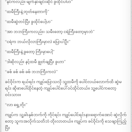
“နင်ကလည်း မျက်နှာချင်းဆိုင် ခွထိုင်ပါဟ”
“ထမီကြီးနဲ့ တုတ်နေတာကို”
“ထမီဆွဲတင်ပြီး ခွထိုင်ပေါ့ဟ”
“အာ ဘဘကြီးကလည်း၊ သမီးတော့ ငရဲကြီးတော့မှာဘဲ”
“ငရဲက ဘယ်လိုလာကြီးမှာလဲ ပြောပါဦး”
“ထမီကြီးနဲ့ ခွတော့ ကြီးမှာပေါ့”
“ဒါဆိုလည်း နင့်ထမီ ချွတ်ချပြီး ခွဟာ”
“ခစ် ခစ် ခစ် ခစ် ဘဘကြီးကလဲ”
ခင်ဝိုင်းက ရယ်ရင်း ကျုပ်ပြောသလို သူ့ထမီကို ပေါင်လယ်လောက်ထိ ဆွဲမ
ရင်း ဆိုဖာပေါ်ထိုင်နေတဲ့ ကျုပ်ပေါင်ပေါ် ဝင်ထိုင်တယ်။ သူ့ပေါင်ကတော့
ဝင်းသား။
“လာ ရှေ့တိုး”
ကျုပ်က သူ့ခါးနှစ်ဘက်ကို ကိုင်ရင်း ကျုပ်ပေါင်ရင်းနားရောက်အောင် ဆွဲလိုက်
တော့ သူကအလိုက်သတိဘဲ တိုးလာတယ်။ ကျုပ်က ခင်ဝိုင်းကို သေချာကြည့်
ပြီး