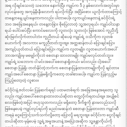
အရ လိုချင်သေးတဲ့ သဘော။ နောက်ပြီး ကျုပ်က ဒီ ၃ နှစ်လောက်အတွင်းမှာ
လုပ်ငန်းတွေ အကုန်နီးနီးလောက် ရပ်လိုက်ပြီး အငြိမ်းစား ယူလိုက်တာကြောင့်
တနေ့တနေ့ ပျင်းနေတာကလည်း ပါတာပေါ့။ လူကပျင်းနေတာနဲ့ ခင်ဝိုင်းရဲ့
ဘဝ အခြေအနေရယ်၊ တနေ့တခြား စိုပြေလာတဲ့ သူ့အလှရယ်၊ ကျုပ်ဝါသနာ
ရယ် ပေါင်းစပ်ပြီး ကောင်မလေးကို လူတလုံး သူတလုံး ဖြစ်အောင် ကူညီဘို့
ဆုံးဖြတ်လိုက်တာပါဘဲ။ ကူညီတယ် ဆိုပေမဲ့ ကျုပ်ရဲ့ ဝသီကိုက လူတစ်
ယောက်ကို အလကား မကူညီတတ်ဘူးဗျ။ အတ္တဆန်တယ် ပြောချင်ပြော၊
အကျင့်ယုတ်တယ် ပြောချင်ပြော၊ ကျုပ်က လူတမျိုး၊ လူတယောက်အပေါ်
ဘာအကျိုးမှ မမျှော်ကိုးဘဲ စေတနာ ထားတာမျိုး ကျုပ်မလုပ်တတ်ဘူး။
ကျုပ်ရဲ့သဘောက ငါ မင်းအပေါ် စေတနာရှိတယ်၊ မင်းလည်း ငါ့အပေါ်
စေတနာ ပြန်ရှိ၊ တတ်နိုင်တဲ့ဘက်က စေတနာပြန်ထားတာမျိုးကိုလို ချင်တာ။
ကျုပ်အပေါ် စေတနာ ပြန်မရှိလို့ကတော့ တခါစားပေါ့။ ကျုပ်က ပြန်လှည့်မ
ကြည့်တော့တဲ့ လူစား။
ခင်ဝိုင်းနဲ့ ဇတ်လမ်း ပြန်ဆက်ရရင် ပထမတစ်ရက် အခြေအနေအရတော့ သူ
လည်း ကျုပ်အပေါ် စေတနာထားတယ်ဆိုတာ တွေ့လိုက်ရတယ်ဗျ။ အပျိုစင်
လေးဖြစ်တဲ့အပြင် ဗဟုသုတကလည်း မရှိတော့ ဒီကိစ္စကို နားမလည်သလို
ဖြစ်နေပေမဲ့ ကျုပ်လုပ်ရပ်ကို မညင်းမဆန်ဘဲ စေတနာ ပြန်ထားတာ ကျုပ်ဆီ
ကရမဲ့ ငွေကြောင့်သက်သက်လို့တော့ ပြောလို့ မရဘူးဗျ။ ခင်ဝိုင်းက ငွေလိုချင်
တယ်ဆိုတာ မှန်ပေမဲ့ သူ့ရဲ့အမူအယာနဲ့ အပြောအဆိုက သူ့ခန္တာကိုယ်ကို