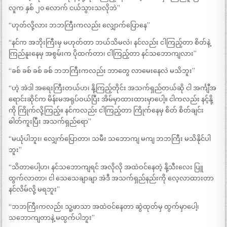
လူက နှစ် ၂၀ လောက် ငယ်သွားသလိုဘဲ”
“ဟုတ်လို့လား ဘဘကြီးကလည်း လျှောက်ပြောနေ”
“နင်က အဘိုးကြီးမှ မဟုတ်တာ ဘယ်သိမလဲ၊ နင်လည်း ငါကြည့်တာ စိတ်နဲ့
ကြည်နူးနေမှ အစွမ်းက ပိုထက်တာ၊ ငါကြည့်တာ နင်သဘောကျလား”
“ခစ် ခစ် ခစ် ခစ် ဘဘကြီးကလည်း ဘာတွေ လာမေးနေလဲ မသိဘူး”
“ဟဲ့ အဲဒါ အရေးကြီးတယ်ဟ၊ နို့ကြည့်တိုင်း အသက်ရှည်တယ်ဆို ငါ အင်္ကျီအ
ရောင်းဆိုင်က မိန်းမအရုပ်ဝယ်ပြီး အိမ်မှာထားထားမှာပေါ့။ ငါကလည်း နင့်နို့
ကို ကြိုက်လို့ကြည့်။ နင်ကလည်း ငါကြည့်တာ ကြိုက်နေမှ စိတ် စိတ်ချင်း
ဓါတ်ကူးပြီး အသက်ရှည်ရော”
“မယုံပါဘူး၊ လျှေက်ပြောတာ၊ သမီး သဘောကျ မကျ ဘဘကြီး မသိနိုင်ပါ
ဘူး”
“သိတာပေါ့ဟ၊ နင်သဘောကျရင် အလိုလို အထဲဝင်နေတဲ့ နို့သီးလေး ပြူ
ထွက်လာတာ၊ ငါ သေသေချာချာ အဲဒီ အသက်ရှည်နည်းကို လေ့လာထားတာ
နင်လိမ်လို့ မရဘူး”
“ဘဘကြီးကလည်း သူ့ဖာသာ အထဲဝင်နေတာ ဆွဲထုတ်မှ ထွက်မှာပေါ့၊
သဘောကျတာနဲ့ မထွက်ပါဘူး”