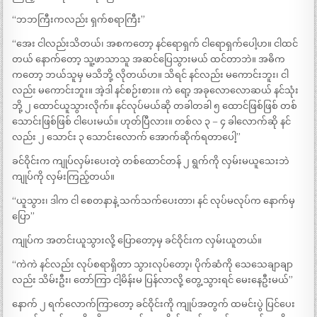
“ဘဘကြီးကလည်း ရှက်စရာကြီး”
“အေး ငါလည်းသိတယ်၊ အစကတော့ နင်ရောရှက် ငါရောရှက်ပေါ့ဟ။ ငါထင်
တယ် နောက်တော့ သူ့ဖာသာသူ အဆင်ပြေသွားမယ် ထင်တာဘဲ။ အဓိက
ကတော့ ဘယ်သူမှ မသိဘို့ လိုတယ်ဟ။ သိရင် နင်လည်း မကောင်းဘူး၊ ငါ
လည်း မကောင်းဘူး။ အဲ့ဒါ နင်စဉ်းစား။ ကဲ ရော့ အခုလောလောဆယ် နင်သုံး
ဘို့ ၂ ထောင်ယူသွားလိုက်။ နင်လုပ်မယ်ဆို တခါတခါ ၅ ထောင်ဖြစ်ဖြစ် တစ်
သောင်းဖြစ်ဖြစ် ငါပေးမယ်။ ဟုတ်ပြီလား။ တစ်လ ၃ – ၄ ခါလောက်ဆို နင်
လည်း ၂ သောင်း ၃ သောင်းလောက် အောက်ဆိုက်ရတာပေါ့”
ခင်ဝိုင်းက ကျုပ်လှမ်းပေးတဲ့ တစ်ထောင်တန် ၂ ရွက်ကို လှမ်းမယူသေးဘဲ
ကျုပ်ကို လှမ်းကြည့်တယ်။
“ယူသွား၊ ဒါက ငါ စေတနာနဲ့ သက်သက်ပေးတာ၊ နင် လုပ်မလုပ်က နောက်မှ
ပြော”
ကျုပ်က အတင်းယူသွားလို့ ပြောတော့မှ ခင်ဝိုင်းက လှမ်းယူတယ်။
“ကဲကဲ နင်လည်း လုပ်စရာရှိတာ သွားလုပ်တော့၊ ပိုက်ဆံကို သေသေချာချာ
လည်း သိမ်းဦး၊ တော်ကြာ ငါ့မိန်းမ ပြန်လာလို့ တွေ့သွားရင် မေးနေဦးမယ်”
နောက် ၂ ရက်လောက်ကြာတော့ ခင်ဝိုင်းကို ကျုပ်အတွက် ထမင်းပွဲ ပြင်ပေး