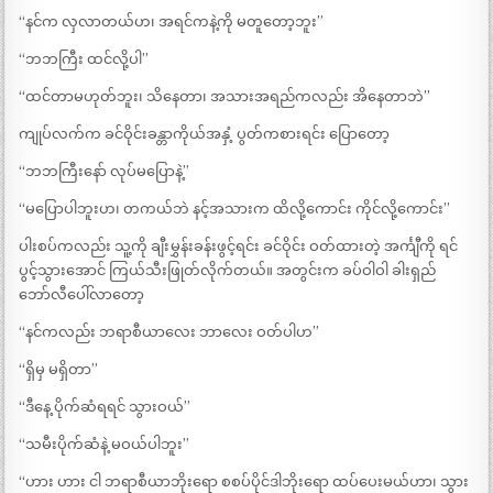
“နင်က လှလာတယ်ဟ၊ အရင်ကနဲ့ကို မတူတော့ဘူး”
“ဘဘကြီး ထင်လို့ပါ”
“ထင်တာမဟုတ်ဘူး၊ သိနေတာ၊ အသားအရည်ကလည်း အိနေတာဘဲ”
ကျုပ်လက်က ခင်ဝိုင်းခန္တာကိုယ်အနှံ့ ပွတ်ကစားရင်း ပြောတော့
“ဘဘကြီးနော် လုပ်မပြောနဲ့”
“မပြောပါဘူးဟ၊ တကယ်ဘဲ နင့်အသားက ထိလို့ကောင်း ကိုင်လို့ကောင်း”
ပါးစပ်ကလည်း သူ့ကို ချီးမွှန်းခန်းဖွင့်ရင်း ခင်ဝိုင်း ဝတ်ထားတဲ့ အင်္ကျီကို ရင်
ပွင့်သွားအောင် ကြယ်သီးဖြုတ်လိုက်တယ်။ အတွင်းက ခပ်ဝါဝါ ခါးရှည်
ဘော်လီပေါ်လာတော့
“နင်ကလည်း ဘရာစီယာလေး ဘာလေး ဝတ်ပါဟ”
“ရှိမှ မရှိတာ”
“ဒီနေ့ ပိုက်ဆံရရင် သွားဝယ်”
“သမီးပိုက်ဆံနဲ့ မဝယ်ပါဘူး”
“ဟား ဟား ငါ ဘရာစီယာဘိုးရော စစပ်ပိုင်ဒါဘိုးရော ထပ်ပေးမယ်ဟာ၊ သွား