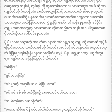
ရောင်းစားနေတဲ့ သဘောမျိုး မရှိဘူးဆိုတာ ကျုပ်ရိပ်မိတယ်။ ဘာကြောင့်
လဲဆိုတော့ ကျုပ်ရဲ့ လုပ်ရပ်ကို သူကောင်းကောင်း သာယာသွားတယ် ဆိုတာ
ကျုပ်သိလိုက်တာမို့ဘဲ။ အထိအတွေ့ကြောင့် သာယာတယ် ဆိုပေမဲ့ လူတစ်
ယောက်အပေါ်ကို မနှစ်သက်ရင် ဘယ်လောက်အထိအတွေ့ကောင်းကောင်း
သာယာမှုက ဘယ်ဖြစ်လာမလဲ၊ ရွံရှာပြီး အော်ဂလီ ဆန်နေမှာပေါ့။ ခင်ဝိုင်း
ကျုပ် အထိအတွေ့ကို သာယာတယ် ဆိုကတည်းက ကျုပ် အပေါ် သူစေတနာ
ရှိတယ်ဆိုတာ ပေါ်လွင်နေတာဘဲ။
ပိုပြီး သေချာသွားတဲ့ အချက်က နောက်တစ်နေ့မှာ သူ ကျုပ်ကို ဆက်ဆံတဲ့ပုံစံ
ပြောင်းလာတာ သတိထားမိလိုက်တယ်။ အရင်လို ခပ်တန်းတန်း မဟုတ်တော့
ဘဲ ပိုပြီးရင်းရင်းနှီးနှီး နေလာသလိုဘဲ။ ကျုပ် မိန်းမရှေ့မှာတော့ မဟုတ်ဘူး
ဗျ။ ကျုပ်စကားပြောကြည့်ရင် သိတယ်။
“ခင်ဝိုင်း”
“ရှင် ဘဘကြီး”
“ငါပြောတဲ့ ဘရာစီယာ ဝယ်ပြီးပလား”
“ခစ် ခစ် ခစ် ခစ် ဝယ်ပြီးလို့ အခုတောင် ဝတ်ထားသေး”
“ဘယ်တုန်းက ဝယ်လိုက်လဲ”
“မနေ့က အိမ်အပြန် ဝင်ဝယ်လိုက်တာလေ၊ ၃ ထည်ဝယ်လိုက်တယ်”