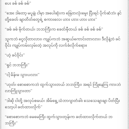
ပေး ခစ် ခစ် ခစ်”
“အေး ဒါတော့ မပူနဲ့၊ ငါမှာ အပေါဆုံးက ခြေတလုံးမွေး ပြီးရင် ပိုက်ဆံဘဲ၊ နင်
တို့ခေတ် ချာတိတ်တွေရဲ့ စကားလေ၊ ဟား ဟား ဟား ဟား”
“ခစ် ခစ် မိုက်တယ်၊ ဘဘကြီးက ခေတ်မှီတယ် ခစ် ခစ် ခစ် ခစ်”
သူကဘဲ ငွေလိုတာလား၊ ကျုပ်ကဘဲ အဆွယ်ကောင်းတာလား၊ ဒီလိုနဲ့ဘဲ ခင်
ဝိုင်း ကျုပ်ကမ်းလှမ်းတဲ့ အလုပ်ကို လက်ခံလိုက်ရော။
“ဟဲ့ ခင်ဝိုင်း”
“ရှင် ဘဘကြီး”
“ငါ့ မိန်းမ သွားပလား”
“ဟုတ်၊ စောစောကဘဲ ထွက်သွားတယ် ဘဘကြီး၊ အရင် ကြိုနေကြ ကားဘဲ
လာကြိုသွားတာ”
“ဒါဆို ငါတို့ အလုပ်စမယ်၊ အိမ်ရှေ့သံဘာဂျာတံခါး သေသေချာချာ ပိတ်ပြီး
သော့ပါ ခတ်ထားလိုက်”
“စောစောကဘဲ မေမေကြီး ထွက်သွားတုန်းက ခတ်ထားလိုက်တယ် ဘ
ဘကြီး”