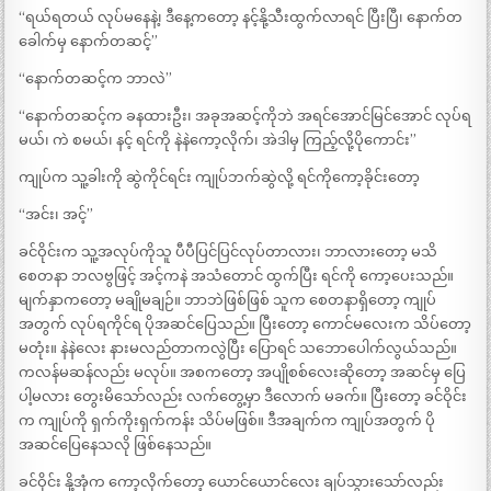
“ရယ်ရတယ် လုပ်မနေနဲ့၊ ဒီနေ့ကတော့ နင့်နို့သီးထွက်လာရင် ပြီးပြီ၊ နောက်တ
ခေါက်မှ နောက်တဆင့်”
“နောက်တဆင့်က ဘာလဲ”
“နောက်တဆင့်က ခနထားဦး၊ အခုအဆင့်ကိုဘဲ အရင်အောင်မြင်အောင် လုပ်ရ
မယ်၊ ကဲ စမယ်၊ နင့် ရင်ကို နဲနဲကော့လိုက်၊ အဲဒါမှ ကြည့်လို့ပိုကောင်း”
ကျုပ်က သူ့ခါးကို ဆွဲကိုင်ရင်း ကျုပ်ဘက်ဆွဲလို့ ရင်ကိုကော့ခိုင်းတော့
“အင်း၊ အင့်”
ခင်ဝိုင်းက သူ့အလုပ်ကိုသူ ပီပီပြင်ပြင်လုပ်တာလား၊ ဘာလားတော့ မသိ
စေတနာ ဘလဗွဖြင့် အင့်ကနဲ အသံတောင် ထွက်ပြီး ရင်ကို ကော့ပေးသည်။
မျက်နှာကတော့ မချိုမချဉ်။ ဘာဘဲဖြစ်ဖြစ် သူက စေတနာရှိတော့ ကျုပ်
အတွက် လုပ်ရကိုင်ရ ပိုအဆင်ပြေသည်။ ပြီးတော့ ကောင်မလေးက သိပ်တော့
မတုံး။ နဲနဲလေး နားမလည်တာကလွဲပြီး ပြောရင် သဘောပေါက်လွယ်သည်။
ကလန်မဆန်လည်း မလုပ်။ အစကတော့ အပျိုစစ်လေးဆိုတော့ အဆင်မှ ပြေ
ပါ့မလား တွေးမိသော်လည်း လက်တွေ့မှာ ဒီလောက် မခက်။ ပြီးတော့ ခင်ဝိုင်း
က ကျုပ်ကို ရှက်ကိုးရှက်ကန်း သိပ်မဖြစ်။ ဒီအချက်က ကျုပ်အတွက် ပို
အဆင်ပြေနေသလို ဖြစ်နေသည်။
ခင်ဝိုင်း နို့အုံက ကော့လိုက်တော့ ယောင်ယောင်လေး ချပ်သွားသော်လည်း