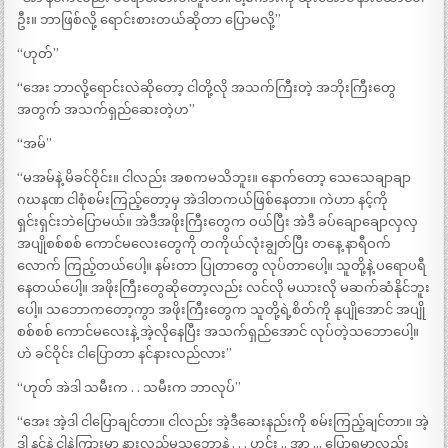
ဦး။ ဘာဖြစ်လို့ ရောင်းစားတယ်ဆိုတာ ပြောမလို့”
“ဟုတ်”
“အေး ဘာလို့ရောင်းလဲဆိုတော့ ငါတို့လို အသက်ကြီးတဲ့ အဘိုးကြီးတွေ
အတွက် အသက်ရှည်ဆေးတဲ့ဟ”
“အမ်”
“မအမ်နဲ့ မိခင်ဝိုင်း။ ငါလည်း အစကမသိဘူး။ နောက်တော့ သေသေချာချာ
ဂဃနဏ ငါစုံစမ်းကြည့်တော့မှ အဲဒါတကယ်ဖြစ်နေတာ။ ကဲဟာ နင့်ကို
ရှင်းရှင်းဘဲပြောမယ်။ အဲဒီအဖိုးကြီးတွေက ဝယ်ပြီး အဲဒီ ခပ်ချောချောလှလှ
အပျိုစစ်စစ် ကောင်မလေးတွေကို တကိုယ်လုံးချွတ်ပြီး တနေ့ နာရီဝက်
လောက် ကြည့်တယ်ပေါ့။ နမ်းတာ ပြုတာတွေ လုပ်တာပေါ့။ သူတို့နဲ့ ပရောပရီ
နေတယ်ပေါ့။ အဖိုးကြီးတွေဆိုတော့လည်း လင်လို မယားလို မဆက်ဆံနိုင်ဘူး
ပေါ့။ သဘောကတော့ကွာ အဖိုးကြီးတွေက သူတို့ရဲ့စိတ်ကို နုပျိုအောင် အပျို
စစ်စစ် ကောင်မလေးနဲ့ အဲ့လိုနေပြီး အသက်ရှည်အောင် လုပ်တဲ့သဘောပေါ့။
ဟဲ ခင်ဝိုင်း ငါပြောတာ နင်နားလည်လား”
“ဟုတ် အဲဒါ သမီးက . . သမီးက ဘာလုပ်”
“အေး အဲ့ဒါ ငါပြောချင်တာ။ ငါလည်း အဲ့ဒီဆေးနည်းကို စမ်းကြည့်ချင်တာ။ အဲ့
ဒါ နင်နဲ့ ငါနဲ့ကြားမှာ နားလည်မှုသဘောနဲ့ . . . ဟင်း .. အာ … ပြောရမှာလည်း