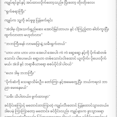
ကျုပ်ရင်ခွင်နှင့် အပ်ထားလိုက်တော့သည်။ ပြီးတော့ တိုးတိုးလေး
“ရှက်စရာကြီး”
ကျုပ်က သူ့ကို ခပ်ဖွဖွ ပြန်ဖက်ရင်း
“အဲဒါမှ ငါ့အသက်ရှည်ဆေး အောင်မြင်တာဟ၊ နင် ငါကြည့်တာ ဓါတ်ကူးပြီး
ထွက်လာတာ မဟုတ်လား”
“ဘဘကြီးနော် လာမပြောနဲ့ သမီးရှက်တယ်”
“ဟား ဟား ဟား ဟား အေးပါ အေးပါ၊ ကဲ ကဲ ရော့ရော့ နင့်ကို ပိုက်ဆံတစ်
သောင်း ငါပေးမယ်၊ ရော့ဟာ တစ်သောင်းငါးထောင် ယူလိုက်၊ ပိုပေးလိုက်
မယ်၊ အဲဒါ နင် ဘရာစီယာရော စစပ်ပိုင်ဒါ ပါဝယ်”
“ဟေး ဒါမှ ဘဘကြီး”
“ပိုက်ဆံကို သေချာသိမ်းဦး၊ တော်ကြာ နင့်အမေတွေ့ပြီး ဘယ်ကရလဲ ဘာ
ညာ မေးနေမယ်”
“သမီး သိပါတယ်။ ဖွက်ထားမှာ”
ခင်ဝိုင်းကြောင့် မတောင်တာကြာတဲ့ ကျုပ်လီးတောင် ပြန်တောင်သွားတယ်။
ဒါပေမဲ့ ကြာကြာတော့ မတောင်။ ခင်ဝိုင်းလည်း ကျုပ်နားက ခွာသွားရော
တောင်နေတဲ့လီးလည်း ပြန်ကျသွားရော။ ဒါပေမဲ့ မဆိုး။ ခင်ဝိုင်းကောင်းမှုနဲ့