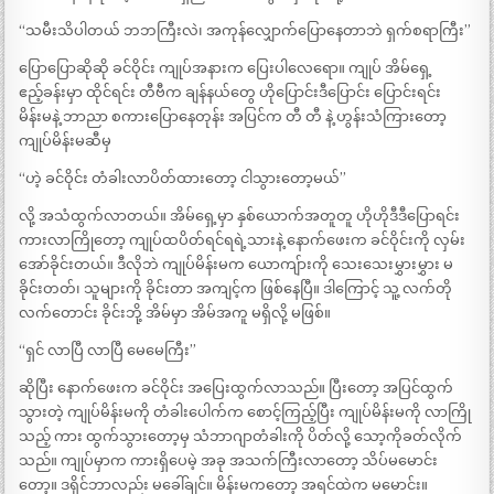
“သမီးသိပါတယ် ဘဘကြီးလဲ၊ အကုန်လျှောက်ပြောနေတာဘဲ ရှက်စရာကြီး”
ပြောပြောဆိုဆို ခင်ဝိုင်း ကျုပ်အနားက ပြေးပါလေရော။ ကျုပ် အိမ်ရှေ့
ဧည့်ခန်းမှာ ထိုင်ရင်း တီဗီက ချန်နယ်တွေ ဟိုပြောင်းဒီပြောင်း ပြောင်းရင်း
မိန်းမနဲ့ ဘာညာ စကားပြောနေတုန်း အပြင်က တီ တီ နဲ့ ဟွန်းသံကြားတော့
ကျုပ်မိန်းမဆီမှ
“ဟဲ့ ခင်ဝိုင်း တံခါးလာပိတ်ထားတော့ ငါသွားတော့မယ်”
လို့ အသံထွက်လာတယ်။ အိမ်ရှေ့မှာ နှစ်ယောက်အတူတူ ဟိုဟိုဒီဒီပြောရင်း
ကားလာကြိုတော့ ကျုပ်ထပိတ်ရင်ရရဲ့သားနဲ့ နောက်ဖေးက ခင်ဝိုင်းကို လှမ်း
အော်ခိုင်းတယ်။ ဒီလိုဘဲ ကျုပ်မိန်းမက ယောကျ်ားကို သေးသေးမွှားမွှား မ
ခိုင်းတတ်၊ သူများကို ခိုင်းတာ အကျင့်က ဖြစ်နေပြီ။ ဒါကြောင့် သူ့ လက်တို
လက်တောင်း ခိုင်းဘို့ အိမ်မှာ အိမ်အကူ မရှိလို့ မဖြစ်။
“ရှင် လာပြီ လာပြီ မေမေကြီး”
ဆိုပြီး နောက်ဖေးက ခင်ဝိုင်း အပြေးထွက်လာသည်။ ပြီးတော့ အပြင်ထွက်
သွားတဲ့ ကျုပ်မိန်းမကို တံခါးပေါက်က စောင့်ကြည့်ပြီး ကျုပ်မိန်းမကို လာကြို
သည့် ကား ထွက်သွားတော့မှ သံဘာဂျာတံခါးကို ပိတ်လို့ သော့ကိုခတ်လိုက်
သည်။ ကျုပ်မှာက ကားရှိပေမဲ့ အခု အသက်ကြီးလာတော့ သိပ်မမောင်း
တော့။ ဒရိုင်ဘာလည်း မခေါ်ချင်။ မိန်းမကတော့ အရင်ထဲက မမောင်း။