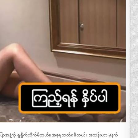
ပြာအနံ့ကို ရှုရှိုက်လိုက်မိတယ်။ အခုမှသတိရမိတယ်။ အသန်းဟာ မနက်