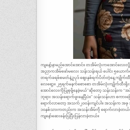
ကျနော့်နာမည်အောင်အောင်။ တအိမ်လုံးကအောင်လေးလိ
အညာကအိမ်ဖော်မလေး သန်းသန်းရယ် ပေါင်း ၅ယောက်နေ
တရက်ခရစ်စမတ်နဲ့ဥပုဒ် ဈေးနှစ်ရက်ပိတ်တဲ့နေ့ ကျိုက်ထ
လေရော့။ ၂၅ရက်မနက်စောစော တအိမ်လုံးကျိုက်ထီးရိုး
အောင်လေးကိုပြုစုဖို့နေခဲ့မယ်”ဆိုတော့ သန်းသန်းက “အန
ဘုရား အသန်းရောက်ဖူးနေပြီပဲ။” သန်းသန်းဟာ စကားပြေ
ရောက်လာတော့ အသက်၂၀ဝန်းကျင်ပါ။ အသန်းက အခု အိမ်မှ
၁၀နှစ်သားကတည်းက အသန်းအိမ်ကို ရောက်လာခဲ့တယ်
ကျနော်ဆေးခန်းပြပြီးပြန်လာခဲ့တယ်။