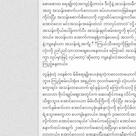
စောစောထ ရေချိုးတဲ့အကျင့်ရှိတာပဲ။ ဒီလိုနဲ့ အသန်းထမီကို
အတူ အသန်းစောက်ပက်လေးဟာ ခပ်ဟဟလေးဖြစ်နေတာတွေ့ရတ
ကိုင်းပြီး အသန်းစောက်စိလေးကို လျှာထိပ်လေးနဲ့ကလိ
အောင်လေး မင်းအသန်းအခန်းထဲဝင် ဘာလုပ်တာလဲ”လို့ ဒေါ
အသန်းကိုယ်ပေါ်ခွတက်ပီး အသန်းနှုတ်ခမ်းတွေကို စုပ
တယ်။ အသန်းဟာ အောက်ကနေရုံးကန်ပေမယ့် အသက်၂၀သန်သ
နဲ့ ကျနော်ဟာ အသန်းရဲ့အင်္ကျ ီ ီကြယ်သီးတွေကိုဖြုတ်
လုံးကို ညင်ညင်သာသာချေပေးနေတယ်။ မကြာခင် အသ
ကွာ လုပ်မှာဖြင့် လုပ်တော့”ဆိုတော့ ကျနော်လဲအဝတ်တ
ကြည့်နေတယ်။
လွန်ခဲ့တဲ့ ၁၀နှစ်က မိမိရေချိုးပေးခဲ့ရတဲ့ကလေးတယေ
ဘူး။ ကြည့်စမ်းပါအုံး။ အရှည်က ၇လက်မကျော် လုံးပတ်
တွေးရင်း အသန်းတယောက် ရင်ခုန်သလို ကြောက်သလို
လေးဟာ ဗိုလ်ချုပ်ဈေးအတွင်းက ဆေးဆိုင်ကနေ လိင်ကျ
သိရှာဘူး။ အောင်လေးဟာ မိမိလီးကြီးကို ကိုင်ပြီး အသန
လက်နှစ်ဖက်ဟာ အောင်လေးပုခုံးနှစ်ခုလုံးကို စုပ်ကိ
ရဲ့သွေးစတွေဟာ ပေကျံနေတယ်။ အချက် ၃၀လောက်အသွင
လိုက်တာ အောင်လေးရယ်။”ပါးစပ်ကပြောရင်း အောင်လေးမျက
နောက်ထပ်အချက် ၂၀လောက်ဆောင့်အပြီးမှာ အောင်လေး
လာတယ်။ အောင်လေးလဲ ခဏနားပြီးနောက်တချီဆက်လိုးအပြီ