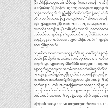
ပြီး အိမ်ပြန်လာခဲ့တယ်။ အိမ်ရောက်တော့ အသန်းက ဆီးက
မ ဧည့်ခန်းမှာပဲပြင်လိုက်” ဆိုတော့ အသန်းဟာ ဧည့်ခန်း
တငုံသောက်လိုက် ငါးရှဉ့်ခြောက်စပ်ဝါးလိုက်နဲ့ ဇရပ်မင်း
ထဲက လက်တော့ကွန်ပျူတာ ယူခဲ့ပေးပါ” ဆိုတော့ အသန်း
နော် ကွန်ပျူတာဖွင့်ပြီး ဇာတ်ကားပြတော့ အသန်းဟာ ဇာ
အသက်၅၀ကျော်အမျိုးသမီးကြီး အသက်၂၀ကောင်လေးတ
ငယ်ငယ်လေးရယ်နော်။ “ဟုတ်တယ် မ’ သူတို့နိုင်ငံမှ
တွေနဲ့ ၁၃နှစ်ကောင်မလေးတွေလဲ လိုးကြတာပဲ။ “ကျနော်ပြေ
လေးညိမ့်ရှာတယ်။
ကျနော်လဲ အဝတ်အစားတွေချွတ်ပီး ဆိုဖာပေါ်ထိုင်နေတုန်း 
တယ်။ ကြည့်စမ်း အသန်းဟာ မှတ်ဉာဏ်တအားကောင်းတာပဲ။ က
တွေကို သူမလျှာလေးနဲ့ လိပ်လိပ်ပီး ပလွေမှုတ်ပေးနေတ
နော့်သုတ်ရည်တွေဟာ အသန်းအာခေါင်ထဲပန်းထုတ်လိုက်တ
“မ ကျနော့်သုတ်ရည်တွေမြိုချလိုက်။ ဘာမှမဖြစ်ဘူးဆိုမှ” 
ကျနော်ဟာ အသန်းအင်္ကျ ီကိုချွတ်ပေးရင်း အသန်းကို ဆ
လက်တန်းပေါ်တင်. အခြားခြေထောက်တချောင်းကို ဆိုဖာ
အသန်းစောက်ဖုတ်လေးကို ဘာဂျာပေးနေတယ်။ အသန်းစော
ဖုတ်အတွင်းသားတွေကို လျှာနဲ့အလျားလိုက် လျက်ပေး
မကြာခင် အသန်းဖင်လေး ကော့ကော့တက်လာရင်း ပါးစပ်ကလဲ