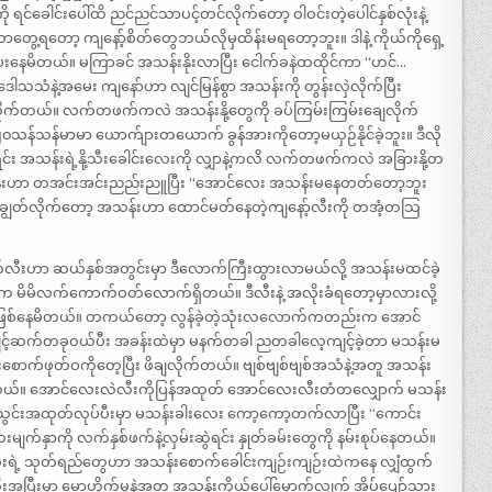
 ရင်ခေါင်းပေါ်ထိ ညင်ညင်သာပင့်တင်လိုက်တော့ ဝါဝင်းတဲ့ပေါင်နှစ်လုံးနဲ့
ော့ ကျနော့်စိတ်တွေဘယ်လိုမှထိန်းမရတော့ဘူး။ ဒါနဲ့ ကိုယ်ကိုရှေ့
ပေးနေမိတယ်။ မကြာခင် အသန်းနိုးလာပြီး ငေါက်ခနဲထထိုင်ကာ “ဟင်…
သသံနဲ့အမေး ကျနော်ဟာ လျင်မြန်စွာ အသန်းကို တွန်းလှဲလိုက်ပြီး
်လိုက်တယ်။ လက်တဖက်ကလဲ အသန်းနို့တွေကို ခပ်ကြမ်းကြမ်းချေလိုက်
န်မာမာ ယောက်ျားတယောက် ခွန်အားကိုတော့မယှဉ်နိုင်ခဲ့ဘူး။ ဒီလို
ရင်း အသန်းရဲ့နို့သီးခေါင်းလေးကို လျှာနဲ့ကလိ လက်တဖက်ကလဲ အခြားနို့တ
န်းဟာ တအင်းအင်းညည်းညူပြီး “အောင်လေး အသန်းမနေတတ်တော့ဘူး
ွေချွတ်လိုက်တော့ အသန်းဟာ ထောင်မတ်နေတဲ့ကျနော့်လီးကို တအံ့တသြ
ာက်လီးဟာ ဆယ်နှစ်အတွင်းမှာ ဒီလောက်ကြီးထွားလာမယ်လို့ အသန်းမထင်ခဲ့
က မိမိလက်ကောက်ဝတ်လောက်ရှိတယ်။ ဒီလီးနဲ့ အလိုးခံရတော့မှာလားလို့
 ဖြစ်နေမိတယ်။ တကယ်တော့ လွန်ခဲ့တဲ့သုံးလလောက်ကတည်းက အောင်
င့်ဆက်တခုဝယ်ပီး အခန်းထဲမှာ မနက်တခါ ညတခါလေ့ကျင့်ခဲ့တာ မသန်းမ
်းစောက်ဖုတ်ဝကိုတေ့ပြီး ဖိချလိုက်တယ်။ ဗျစ်ဗျစ်ဗျစ်အသံနဲ့အတူ အသန်း
ုင်မိတယ်။ အောင်လေးလဲလီးကိုပြန်အထုတ် အောင်လေးလီးတံတလျှောက် မသန်း
်းအထုတ်လုပ်ပီးမှာ မသန်းခါးလေး ကော့ကော့တက်လာပြီး “ကောင်း
်နှာကို လက်နှစ်ဖက်နဲ့လှမ်းဆွဲရင်း နှုတ်ခမ်းတွေကို နမ်းစုပ်နေတယ်။
ရဲ့ သုတ်ရည်တွေဟာ အသန်းစောက်ခေါင်းကျဉ်းကျဉ်းထဲကနေ လျှံထွက်
းမှာ မောဟိုက်မှုနဲ့အတူ အသန်းကိုယ်ပေါ်မှောက်လျှက် အိပ်ပျော်သွား