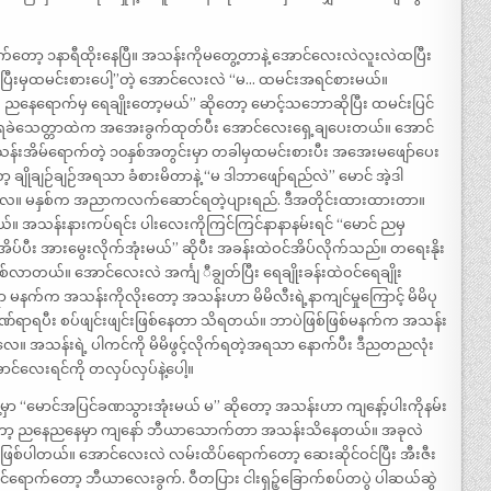
က်တော့ ၁နာရီထိုးနေပြီ။ အသန်းကိုမတွေ့တာနဲ့ အောင်လေးလဲလူးလဲထပြီး
 ပြီးမှထမင်းစားပေါ့”တဲ့ အောင်လေးလဲ “မ… ထမင်းအရင်စားမယ်။
။ ညနေရောက်မှ ရေချိုးတော့မယ်” ဆိုတော့ မောင့်သဘောဆိုပြီး ထမင်းပြင်
ေခဲသေတ္တာထဲက အအေးခွက်ထုတ်ပီး အောင်လေးရှေ့ချပေးတယ်။ အောင်
ိမ်ရောက်တဲ့ ၁၀နှစ်အတွင်းမှာ တခါမှထမင်းစားပီး အအေးမဖျော်ပေး
ျိုချဉ်ချဉ်အရသာ ခံစားမိတာနဲ့ “မ ဒါဘာဖျော်ရည်လဲ” မောင် အဲ့ဒါ
်ရည်လေ။ မနှစ်က အညာကလက်ဆောင်ရတဲ့ပျားရည်. ဒီအတိုင်းထားထားတာ။
။ အသန်းနားကပ်ရင်း ပါးလေးကိုကြင်ကြင်နာနာနမ်းရင် “မောင် ညမှ
်ပီး အားမွေးလိုက်အုံးမယ်” ဆိုပီး အခန်းထဲဝင်အိပ်လိုက်သည်။ တရေးနိုး
လာတယ်။ အောင်လေးလဲ အင်္ကျ ီချွတ်ပြီး ရေချိုးခန်းထဲဝင်ရေချိုး
က်ရာ မနက်က အသန်းကိုလိုးတော့ အသန်းဟာ မိမိလီးရဲ့နာကျင်မှုကြောင့် မိမိပု
်ရာရပီး စပ်ဖျင်းဖျင်းဖြစ်နေတာ သိရတယ်။ ဘာပဲဖြစ်ဖြစ်မနက်က အသန်း
။ အသန်းရဲ့ ပါကင်ကို မိမိဖွင့်လိုက်ရတဲ့အရသာ နောက်ပီး ဒီညတညလုံး
င်လေးရင်ကို တလှပ်လှပ်နဲ့ပေါ့။
မှာ “မောင်အပြင်ခဏသွားအုံးမယ် မ” ဆိုတော့ အသန်းဟာ ကျနော့်ပါးကိုနမ်း
တကယ်တော့ ညနေညနေမှာ ကျနော် ဘီယာသောက်တာ အသန်းသိနေတယ်။ အခုလဲ
င်းဖြစ်ပါတယ်။ အောင်လေးလဲ လမ်းထိပ်ရောက်တော့ ဆေးဆိုင်ဝင်ပြီး အီးဇီး
င်ရောက်တော့ ဘီယာလေးခွက်. ဝီတပြား ငါးရှဉ့်ခြောက်စပ်တပွဲ ပါဆယ်ဆွဲ