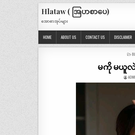
Hlataw ( အြပာစာပေ)
အောစာအုပ်များ
HOME
ABOUT US
CONTACT US
DISCLAIMER
P
B
IN
မကို မယူလဲ
ADM