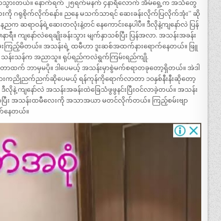
ျော်သွားတယ်။ နောက်ရက် ၂၅ရက်မနက် ၄နာရီလောက် အိမ်ရှေ့က အသံတွေ
ု ဂရုစိုက်လိုက်နော်။ ညနေ မသက်သာရင် ဆေးခန်းလိုက်ပြလိုက်အုံး” ဆို
က ဆရာဝန်ရဲ့ဆေးတလုံးနဲ့တင် နေကောင်းနေပါပီ။ ဒီလိုနဲ့ကျနော်လဲ ပြန်
 ၈နာရီ။ ကျနော်လဲရေချိုးခန်းသွား မျက်နှာသစ်ပြီး ပြန်အလာ. အသန်းအခန်း
းကြည့်မိတယ်။ အသန်းရဲ့ ထမီဟာ ဒူးဆစ်အထက်နားရောက်နေတယ်။ ဖြူ
။ သန်းသန်က အညာသူ။ ရုပ်ရည်ကလဲရွက်ကြမ်းရည်ကျို.
ုက်တာထက် ဘာမှမပို။ ဒါပေမယ့် အသန်းမှာစွဲမက်စရာတခုတော့ရှိတယ်။ အဲဒါ
ိုညက်ညက်ဆိုပေမယ့် ရန်ကုန်ကိုရောက်လာတာ ၁၀နှစ်နီးနီးဆိုတော့
ဲ့ ကျနော်လဲ အသန်းအခန်းထဲခြေသံဖွဖွနင်းပြီးဝင်လာခဲ့တယ်။ အသန်း
ွေဝင်လာပြီး အသန်းထမီလေးကို အသာအယာ မတင်လိုက်တယ်။ ကြည့်စမ်းဗျာ
ညက်နေတယ်။