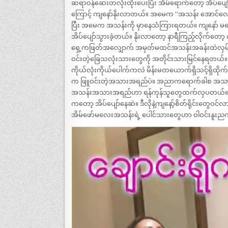
ဆရာဝန်ဆေးတလုံးထိုးပေးပြီး အိမ်ရောက်တော့ အိပ်ပ
ကြောင့် ကျနော်နိုးလာတယ်။ အမေက “အသန်း အောင်လေးကိ
ပြီး အမေက အသန်းကို မှာနေသံကြားရတယ်။ ကျနော် မနေ့ည
အိပ်ပျော်သွားခဲ့တယ်။ နိုးလာတော့ နာရီကြည့်လိုက်တော့
ရှေ့ကဖြတ်အလျှောက် အမှတ်မထင်အသန်းအခန်းထဲလှမ်
ဝင်းတဲ့ခြေသလုံးသားတွေကို အတိုင်းသားမြင်နေရတယ်
ကိုယ်လုံးကိုယ်ပေါက်ကလဲ မိန်းမတယောက်ရှိသင့်ရှိထိ
က ဖြူဝင်းတဲ့အသားအရည်ပဲ။ အညာကရောက်ခါစ အသားကည
အသန်းအသားအရည်ဟာ ရန်ကုန်သူတွေထက်လှပတယ်။ ဒီလိုန
ကတော့ အိပ်ပျော်နေဆဲ။ ဒီလိုနဲ့ကျနော့်စိတ်ရိုင်းတ
အိမ်ဖော်မလေးအသန်းရဲ့ ပေါင်သားတွေဟာ ဝါဝင်းနူး