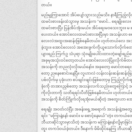
တယ်။
မည်မျှကြာအောင် အိပ်ပျော်သွားသည်မသိ။ နာရီကြည့်လို
ထမင်းစားခန်းထဲသွားမှ အသန်းက “မောင်… ရေချိုးလေ။
ထမင်းစားပြီး ပြန်အိပ်အုံးမယ်။ အိပ်ရေးမဝသေးဘူး။ မ 
ပေးတယ်။ အောင်လေးထမင်းစားအပြီးမှာ အသန်းဟာ ရ
လေးလဲအထူးအဆန်းဖြစ်နေမိတယ်။ ဟုတ်တယ်လေ အသန်းအ
ခဲ့ဘူး။ အောင်လေးလဲ အအေးခွက်ကိုယူသောက်လိုက်တော့ ခ
ပျားရည် ကြက်ဥ သံပုရာ သုံးမျိုးပေါင်းထားတဲ့ဖျော
အခုမှအသုံးဝင်တော့တယ်။ အောင်လေးလဲပြုံးလိုက်မိတယ်
အသန်းကို တညလုံးလိုးမယ်နော်။ အခုတော့ မောင်တရေးအိပ
တော့ ညနေစောင်းနေပြီ။ လူဟာလဲ လန်းလန်းဆန်းဆန်းဖြစ်
ပစ်လိုက်မှ ပုခုံးဟာ စပ်ဖျင်းဖျင်းဖြစ်တော့မှ ကြည့်လို
ခုံးကို တအားညှစ်တော့ အသန်းလက်သည်းတွေကြောင့် ဒဏ
ကိုလိုးတာကို သတိရရင်းပီတိဖြစ်နေမိတယ်။ ဟုတ်တယ်လေ
အသန်းကို စိတ်ကြိုက်လိုးရအုံးမယ်ဆိုတဲ့ အတွေးဟာ အော
ရေချိုး အဝတ်လဲပြီး အခန်းရှေ့အရောက် အသန်းနဲ့အတွေ့
ရင်း “မကြာနဲ့နော် မောင်။ မ စောင့်နေမယ်”တဲ့။ 
ဘီယာဆိုင်သွားမှာသိတဲ့ အသန်းက မကြာနဲ့နော်လို့မှာခြ
တူး တကဒ်ဝယ်ခဲ့တယ်။ ဒီနောက် မိမိထိုင်နေကြ ဘီယာဆို