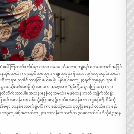
ု့ပဲခေါ်ကြတယ်။ အိမ်မှာ ဖေဖေ မေမေ ညီမလေး ကျနော် လေးယောက်အပြင်
ထိုင်တယ်။ ကျနော့်မိဘတွေက ဈေးတခုမှာ ဖိုက်ဘာပုဂံတွေရောင်းတယ်။
ီးရိုးဘုရား ညအိပ်သွားကြမယ်ပေါ့။ ဖြစ်ချင်တော့ ၂၄ရက်ညနေမှာ ဖျားပါ
သွားမယ့်အစီအစဉ်ကို အမေက အဖေ့အား “ရှင်တို့ပဲသွားကြတော့ ကျမ
်တီလိုက်သွားပါ။ အသန်းနေခဲ့လိုက်မယ်။ မနှစ်တုန်းကလဲ ကျိုက်ထီးရိုး
ာရင် အသန်း အသန်းလို့ပြောလေ့ရှိတယ်။ အသန်းဟာ ကျနော်တို့အိမ်ကို
ာ ၁၀နှစ်လောက်ရှိပါပီ။ ကျနော်တို့မိသားစုလိုဖြစ်နေပါတယ်။ ကျနော်
။ အခုကျနော့်အသက်က ၂၀။ အသန်းအသက်က ၃၀လောက်ပါ။ ဒီလိုနဲ့ ညနေ