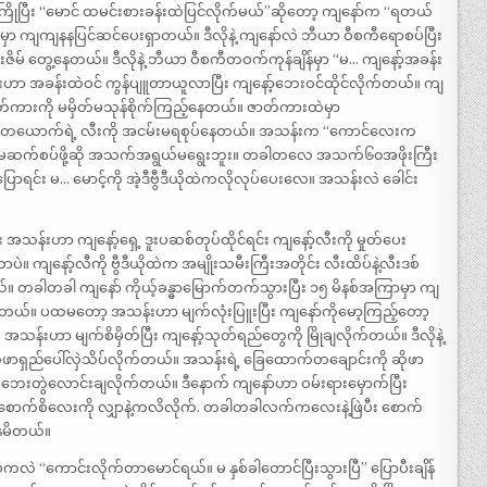
ြိုပြီး “မောင် ထမင်းစားခန်းထဲပြင်လိုက်မယ်”ဆိုတော့ ကျနော်က “ရတယ်
ထဲမှာ ကျကျနနပြင်ဆင်ပေးရှာတယ်။ ဒီလိုနဲ့ ကျနော်လဲ ဘီယာ ဝီစကီရောစပ်ပြီး
စီးဇိမ် တွေ့နေတယ်။ ဒီလိုနဲ့ ဘီယာ ဝီစကီတဝက်ကုန်ချိန်မှာ “မ… ကျနော့်အခန်း
ဟာ အခန်းထဲဝင် ကွန်ပျူတာယူလာပြီး ကျနော့်ဘေးဝင်ထိုင်လိုက်တယ်။ ကျ
တ်ကားကို မမှိတ်မသုန်စိုက်ကြည့်နေတယ်။ ဇာတ်ကားထဲမှာ
ယောက်ရဲ့ လီးကို အငမ်းမရစုပ်နေတယ်။ အသန်းက “ကောင်လေးက
ာ ကာမဆက်စပ်ဖို့ဆို အသက်အရွယ်မရွေးဘူး။ တခါတလေ အသက်၆၀အဖိုးကြီး
ာရင်း မ… မောင့်ကို အဲ့ဒီဗွီဒီယိုထဲကလိုလုပ်ပေးလေ။ အသန်းလဲ ခေါင်း
အသန်းဟာ ကျနော့်ရှေ့ ဒူးပဆစ်တုပ်ထိုင်ရင်း ကျနော့်လီးကို မှုတ်ပေး
ျနော့်လီကို ဗွီဒီယိုထဲက အမျိုးသမီးကြီးအတိုင်း လီးထိပ်နဲ့လီးဒစ်
ယ်။ တခါတခါ ကျနော် ကိုယ့်ခန္ဓာမြောက်တက်သွားပြီး ၁၅ မိနစ်အကြာမှာ ကျ
ယ်။ ပထမတော့ အသန်းဟာ မျက်လုံးပြူးပြီး ကျနော်ကိုမော့ကြည့်တော့
အသန်းဟာ မျက်စိမှိတ်ပြီး ကျနော့်သုတ်ရည်တွေကို မြိုချလိုက်တယ်။ ဒီလိုနဲ့
ိုဖာရှည်ပေါ်လှဲသိပ်လိုက်တယ်။ အသန်းရဲ့ ခြေထောက်တချောင်းကို ဆိုဖာ
ဘေးတွဲလောင်းချလိုက်တယ်။ ဒီနောက် ကျနော်ဟာ ဝမ်းရားမှောက်ပြီး
က်စိလေးကို လျှာနဲ့ကလိလိုက်. တခါတခါလက်ကလေးနဲ့ဖြဲပီး စောက်
နေမိတယ်။
 “ကောင်းလိုက်တာမောင်ရယ်။ မ နှစ်ခါတောင်ပြီးသွားပြီ” ပြောပီးချိန်