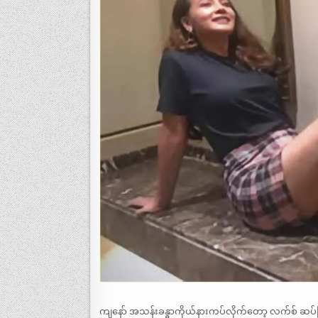
ကျနော် အသန်းခန္ဓာကိုယ်နားကပ်လိုက်တော့ လက်စ် ဆပ်