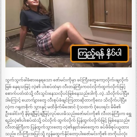
သွက်သွက်ခါခံစားနေရသော ဇော်မင်းကိုမှာ ဖင်ကြီးတွေကော့လိုက်၊ချလိုက်
ဖြစ် နေရသဖြင့် လဲ့၏ ပါးစပ်ထဲမှာ လီးတန်ကြီးကဝင်လိုက်ထွက်လိုက်ဖြင့်
စောက်ပတ်ထဲသို့ လီးသွင်းနေသလိုပင်ဖြစ်နေသည်။ဒါကို..လဲ့..သိလိုက်ပါပြီ။
ဒါကြောင့် ယောက်ျားတွေ လီးစုပ်ခံချင်ကြတာဆိုတာကိုလေ သိလိုက်ပါပြီ။
လဲ့က ဂရုတစိုက် သွားနှင့် မထိခိုက်မိအောင် ငုံသထက် ငုံပေးရင်း မိမိ၏
ဦးခေါင်းကို နိမ့်ချီမြင့်ချီဖြင့်လုပ်ပေးမိသည်။ဇော်မင်းကို၏ လီးတန်ကြီးက ရွှေ
ရည်လဲ့၏ပါးစပ်ထဲသို့ ဝင်လိုက် ထွက်လိုက် ပြန်ထွက်လိုက်ဖြင့် ဖြစ်နေသည်။
လီးတန်ကြီးက ပြန်ထွက်သွားတော့ လဲ့၏နှုတ်ခမ်းတွေက ခပ်ဖိဖိစုပ်ယူထား
သည်။ လီးကြီးအပြင်သို့ လွန်မထွက်နိုင်တော့ပါ။ဇော်မင်းကို၏ တကိုယ်လုံး