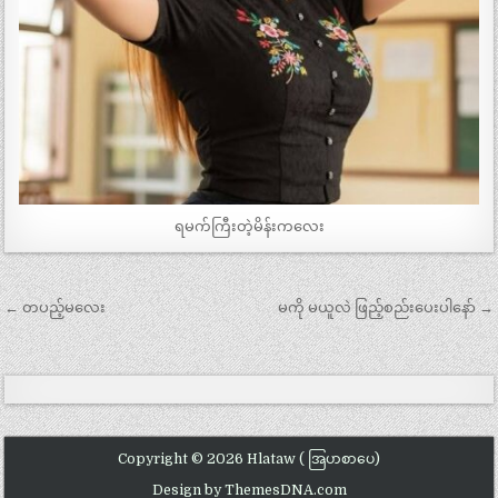
ရမက်ကြီးတဲ့မိန်းကလေး
Post
← တပည့်မလေး
မကို မယူလဲ ဖြည့်စည်းပေးပါနော် →
navigation
Copyright © 2026 Hlataw ( အြပာစာပေ)
Design by ThemesDNA.com