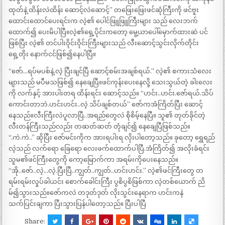
ထုတ်နဲ့ ထိန်းလဲထိန်း ဆောင့်လဲဆောင့်” တဖြေးဖြေးဖင်ဆုံကြီးကို ဖင်ဗူး
ထောင်းထောင်ပေးရင်းက လဲ့၏ ပေါင်ဖြူဖြူကြီးများ သည် လေးဘက်
ထောက်၍ ပေးမိပါပြီ။လဲ့၏ရှေ့ပိုင်းကတော့ မွေ့ယာပေါ်မှောက်ထားဆဲ ပင်
ဖြစ်ပြီး လဲ့၏ တင်ပါးဝိုင်းဝိုင်းကြီးများသည် လီးဆောင့်သွင်းလိုက်တိုင်း
ရှေ့တိုး နောက်ငင်ဖြစ်၍နေပါပြီ။
“ဇော်…ရပ်မပစ်နဲ့.လဲ့ ပြီးချင်ပြီ ဆောင့်စမ်းအချစ်ရယ်.” လဲ့၏ စကားသံလေး
များသည် မပီမသဖြစ်၍ နေချေပြီ။ဖင်ကုန်းပေးနေလို့ သေးသွယ်တဲ့ ခါးလေး
ကို လက်နှင့် အားပါးတရ ထိန်းရင်း ဆောင့်သည်။ “ဟင်း..ဟင်း.ဇော်ရယ်.သိပ်
ကောင်းတာဘဲ.ဟင်းဟင်း..လဲ့ သိပ်ချစ်တယ်” ဇော်ကအံကြိတ်ပြီး ဆောင့်
နေသည်။လီးကြီးလဲပူလာပြီ..အရည်တွေလဲ စိုစိမ့်နေပြီ။ သူ၏ တုတ်ခိုင်တဲ့
လီးတန်ကြီးသည်လည်း တဆတ်ဆတ် တုံချင်၍ နေချေပြီဖြစ်သည်။
“.ကဲ.ကဲ..” ဆိုပြီး ဇော်မင်းကိုက အားရပါးရ လိုးပါတော့သည်။ ခုတော့ ရွှေရည်
လဲ့သည် လက်ရော ခြေရော လေးဖက်ထောက်ပါပြီ.အံကြိတ်၍ အလိုးခံရင်း
သူမ၏ဖင်ကြီးတွေကို ကော့မြောက်ကာ အရမ်းကိုပေးနေသည်။
“အို..ဇော်..လဲ့…လဲ့.ပြီးပြီ..ကျွတ်..ကျွတ်..ဟင်းဟင်း.” လဲ့၏ဖင်ကြီးတွေ တ
ရမ်းရမ်းလှုပ်ခါယင်း စောက်ခေါင်းကြီး ပွစိပွစိဖြစ်ကာ လဲ့တစ်ယောက် ညိ
မ်၍သွားသည်။ဇော်ကလဲ တဒုတ်ဒုတ် လိုးသွင်းနေရာက ဟင်းကနဲ
သက်ပြင်းချကာ ပြီးသွားပြန်ပါတော့သည်။ ပြီးပါပြီ
Share: