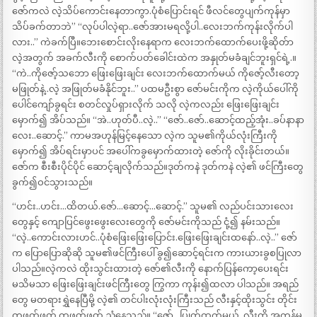
ဇော်ကလဲ လဲ့သိပ်ကောင်းနေတာကွာ.ပုံစံပြောင်းရင် ဖီလင်တွေပျက်ကုန်မှာ
သိပ်ခက်တာဘဲ” “လုပ်ပါလဲ့ရာ..ဇော်အားမရလို့ပါ..လေးဘက်ကုန်းလိုက်ပါ
လား..” ကဲခက်ပြီ။ဘေးစောင်းလိုးနေရာက လေးဘက်ထောက်ပေးဖို့ဆိုတ်ာ
လဲ့အတွက် အခက်လီးကို စောက်ပတ်ခေါင်းထဲက အနှုတ်မခံချင်ဘူးရှင်ရဲ့.။
“ကဲ..ကိုဇော့်သဘော ဖြေးဖြေးချင်း လေးဘက်ထောက်မယ် ကိုဇော့်လီးတော့
မဖြုတ်နဲ့..လဲ့ အဖြုတ်မခံနိုင်ဘူး..” ပထမဦးစွာ ဇော်မင်းကိုက လဲ့ကိုယ်ပေါ်ကို
ပေါင်ကျော်ခွရင်း စတင်လှုပ်ရှားလိုက် သလို လဲ့ကလည်း ဖြေးဖြေးချင်း
မှောက်၍ အိပ်သည်။ “အဲ..ဟုတ်ပီ..လဲ့..” “ဇော်..ဇော်..ဆောင့်ထည့်အုံး..ခပ်နာနာ
လေး..ဆောင့်.” ကာမအဟုန်မြင့်နေသော လဲ့က သူမ၏ကိုယ်လုံးကြီးကို
မှောက်၍ အိပ်ရင်းမှာပင် အပေါ်ကခွမှောက်ထားတဲ့ ဇော်ကို လိုးခိုင်းတယ်။
ဇော်က စီးစီးပိုင်ပိုင် ဆောင့်ချလိုက်သည်။ဒုတ်ကနဲ ဒုတ်ကနဲ လဲ့၏ ဖင်ကြီးတွေ
ခွက်၍ဝင်သွားသည်။
“ဟင်း..ဟင်း…ထိတယ်.ဇော်…ဆောင့်…ဆောင့်.” သူမ၏ လည်ပင်းသားလေး
တွေနှင့် ကျောပြင်ဖွေးဖွေးလေးတွေကို ဇော်မင်းကိုသည် ငုံ့၍ နမ်းသည်။
“လဲ့..ကောင်းလားဟင်..ပုံစံဖြေးဖြေးပြောင်း.ဖြေးဖြေးချင်းထနော်..လဲ့..” ဇော်
က ပြောပြောဆိုဆို သူမ၏ဖင်ကြီးပေါ် ခွ၍ဆောင့်ရင်းက ကားယားခွစပြုလာ
ပါသည်။လဲ့ကလဲ ထိုးသွင်းထားတဲ့ ဇော်၏လီးကို နောက်ပြန်ကော့ပေးရင်း
မသိမသာ ဖြေးဖြေးချင်းဖင်ကြီးတွေ ကြွကာ ကုန်း၍ထလာ ပါသည်။ အရည်
တွေ မတရားရွှဲနေပြီမို့ လဲ့၏ တင်ပါးလုံးလုံးကြီးသည် လီးနှင့်ထိုးသွင်း တိုင်း
တဖွတ်ဖွတ် တဖတ်ဖတ် ညံနေသည်။ “ဇော်…ပြုတ်ထွက်မယ်..လီးကို အကုန်မ