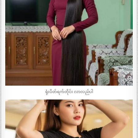
ရုံးပိတ်ရက်တိုင်း လာလည်ပါ