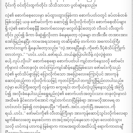
ပိုင်းကို ဝင်တိုင်းထွက်တိုင်း သိသိသာသာ ပွတ်ဆွဲနေသည်။
လဲ့၏ စောက်စေ့လေးမှာ ခပ်ထွားထွားဖြစ်ကာ စောက်ပတ်ဝတွင် ခပ်တစ်တစ်
ဖြစ်သဖြင့် ယခု ဇော်မင်းကိုက ဆောင့်၍ ဖိလိုးလိုက်တိုင်း စောက်စေ့ထိပ်ဖျား
ရှိ လဲ့၏ စောက်စေ့နီနီ အတက်လေးမှာ မလွတ်နိုင်တော့ဘဲ လီးဝင် လီးထွက်
တိုင်း ညှပ်၍ ဖိကာ ဖိဆွဲ၍လိုးတာ ခံနေရတော့ လဲ့ခမျာ တအီးအီး တအားအား
အော်မြည်နေပြီး ကာမအရသာတွေ တဆိမ့်ဆိမ့် တက်ကာ အကောင်းကြီး
ကောင်းလျက် ရှိနေပါတော့သည်။ “လဲ့.အားရပြီနော်..ကိုဇော်.ဒီပုံစံသိပ်ကြိုက်
တာဘဲကွာ..” “ဟင်း..ဟင်း..ဇော်ရယ်..ဘယ်နဲ့ပြောပါလိမ့်.လဲ့လဲ့စွဲတာ
ပေါ့..လုပ်.လိုးပါ” စောက်စေ့ရော စောက်ပတ်ပါ ကျင်တက်နေသလို ဇော်မင်း
ကိုမှာလဲ လီးတခုလုံး တင်းကြပ်ကျင်ဆိမ့်နေပြီဖြစ်သော ဇော်မင်းကိုသည်
လဲ့၏ မွတ်သိပ်စွာဖြင့် ပြောလိုက်သော အပြောလေးကြောင့်ပင် အားကုန်
ဆောင့်ထည့်ကာ လိုးလိုက်သဖြင့် ကုတင်ကြီးပါ တကျွိကျွိမြည်လာပါသည်။
လဲ့မှာ ပေါင်ကြီးတွေကို လှန်ကာ ကွေးရင်း တကိုယ်လုံးညိမ့်နေသည်မို့ အံကြိ
ပ်၍ အလိုးခံနေပါသည်။ရွှေရည်လဲ့၏ စောက်ပတ်အတွင်းသား တခုလုံးမှာလဲ
အထိမခံ နိုင်လောက်အောင် ကျင်တက်လာပြီဖြစ်ရာ အားမလိုအားမရ တ
ဟင်းဟင်း ဖြစ်၍ လာခဲ့ရပေပြီ။ “ကိုဇော်..အင်း..ဟုတ်ပြီ.အမလေး..ကို
ရယ်..ဟင်း..” ဇော်မင်းကို၏ လီးတန်ကြီးမှာ အားကုန်ဆောင့်သွင်းလိုက်လေရာ
မျက်စိလေးတွေ မှေးစင်းကာ တအင့်အင့်လုပ်နေသော လဲ့မှာ လေထဲဝဲသွား
သလို ဟင်ကနဲ ဟာကနဲ ဖြစ်ရာက ကာမအထွတ်အထိပ်သို့ ရောက်ကာတချီ
ပြီးသွားပါတော့သည်။