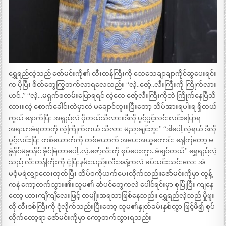
ရွှေရည်လဲ့သည် ဇော်မင်းကို၏ လီးတန်ကြီးကို သေသေချာချာကိုင်ဆွပေးရင်း
က ပိုပြီး စိတ်တွေကြွတက်လာရလေသည်။ “လဲ့..ဇော့်..လီးကြီးကို ကြိုက်လား
ဟင်..” “လဲ့…မရှက်စတမ်းပြောရရင် လဲ့လေ ဇော့်လီးကြီးကိုဘဲ ကြိုက်နေပြီသိ
လား။လဲ့ စောက်ခေါင်းထဲမှာလဲ မချောင်ဘူး။ပြီးတော့ သိပ်အားရပါးရ ရှိတယ်
ကွယ် နောက်ပြီး အရှည်လဲ ပိုတယ်သိလား။ဒီလို ပွင့်ပွင့်လင်းလင်းပြောရ
အရသာခံရတာကို လဲ့ကြိုက်တယ် သိလား မညာချင်ဘူး” “ဒါပေါ့.လဲ့ရယ် ဒီလို
ပွင့်လင်းပြီး တစ်ယောက်ကို တစ်ယောက် အပေးအယူကောင်း နေကြတော့ မ
ခွဲနိုင်မခွာနိုင် ခိုင်မြဲတာပေါ့..လဲ့.ဇော့်လီးကို စုပ်ပေးကွာ..ခံချင်တယ်” ရွှေရည်လဲ့
သည် လီးတန်ကြီးကို ငုံ့ပြီးနမ်းသည်။လီးအနံ့ကလဲ ခပ်သင်းသင်းလေး အဲ
မဝံ့မရဲလျှာလေးထုတ်ပြီး ထိပ်ဝကိုယက်ပေးလိုက်သည်။ဇော်မင်းကိုမှာ တွန့်
ကနဲ ကော့တက်သွား၏။သူမ၏ ဆံပင်တွေကလဲ ပေါင်ရင်းမှာ စုပြုံပြီး ကျနေ
တော့ ယားကျိကျိလေးဖြင့် တမျိုးအရသာဖြစ်နေသည်။ ရွှေရည်လဲ့သည် မှိုဖူး
လို လီးဒစ်ကြီးကို ငုံလိုက်သည်။ပြီးတော့ သူမ၏နှုတ်ခမ်းနှစ်လွှာ ဖြင့်ဖိ၍ စုပ်
လိုက်တော့ရာ ဇော်မင်းကိုမှာ ကော့တက်သွားရသည်။