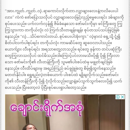
“အား.ကျွတ်..ကျွတ်..လဲ့..ရာကောင်းလိုက်တာ.လျှာဖျားလေးနဲ့ကလိပေးပါ
လား” ကဲကဲ ဇော်ပြောသလိုပင် လျှာဖျားလေးဖြင့်လှည့်မွှေပေးရင်း ဒစ်ဖျားကို
စုပ်ပေးသည်။ ပက်လက်လှန်၍ ဇိမ်ခံနေသော ဇော်မင်းကိုမှာ ဖင်ကြီးတွေ ကြွ
ကြွသွားကာ တကိုယ်လုံး လဲ ကြက်သီးတဖျန်းဖျန်း စုပ်တသပ်သပ်ဖြင့်ဖြစ်
နေသည်။ “လဲ့….သိပ်ကောင်းတယ်..စုပ်ပေးပါအုံးကွာ.” လဲ့မှာလဲ ရှေ့သို့ ငုံ့၍
စိတ်ပါလက်ပါစုပ်ရင်း တကိုယ်လုံး ကာမဆိပ်တွေ ဆူဝေလာပါသည်။
ယောက်ျား လီးစုပ်ရင်း အရသာတွေ့လာသည်။ ရင်တွေ ခုန်ကာ တင်ပဆုံကြီး
တွေကြွလာသလိုပင် ထင်မိသည်။ဒါကြောင့်ပင်လားမသိ။ပို၍ ပို၍ ကြီးလာ
သော ဇော်မင်းကို၏ လီးတန်ကြီးကို သူမ၏ပါးစပ်ထဲမှ မချွတ်ချင်ဖြစ်
နေသည်။ လီးထိပ်ဖျားမှ အရည်ကြည် ခပ်ချွဲချွဲတွေ စိမ့်၍ထွက်နေသည်။
မတတ်နိုင်ပါ။ ရွှေရည်လဲ့တစ်ယောက် ပါးစပ်ထဲ မျိုချလိုက်သည်။ဇော်မင်း
ကို၏ လီးတန်ကြီးကို ပို၍ ငုံလိုက်သည်။လျှာနဲ့ခပ်သွက်သွက်လေးပို၍ ယက်
ပေးသည်။ ပြီးတော့လဲ ပိုပြီးစုပ်ပေးရှာပါတော့သည်။