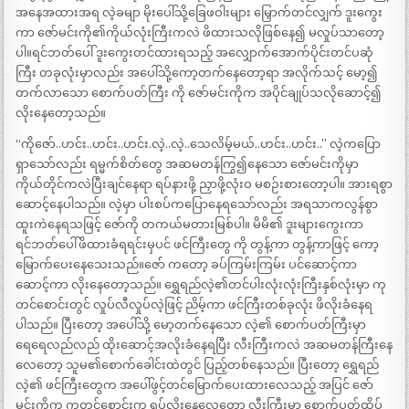
အနေအထားအရ လဲ့ခမျာ မိုးပေါ်သို့ခြေဖဝါးများ မြှောက်တင်လျှက် ဒူးကွေး
ကာ ဇော်မင်းကို၏ကိုယ်လုံးကြီးကလဲ ဖိထားသလိုဖြစ်နေ၍ မလှုပ်သာတော့
ပါ။ရင်ဘတ်ပေါ် ဒူးကွေးတင်ထားရသည့် အလျှောက်အောက်ပိုင်းတင်ပဆုံ
ကြီး တခုလုံးမှာလည်း အပေါ်သို့ကော့တက်နေတော့ရာ အလိုက်သင့် မော့၍
တက်လာသော စောက်ပတ်ကြီး ကို ဇော်မင်းကိုက အပိုင်ချုပ်သလိုဆောင့်၍
လိုးနေတော့သည်။
“ကိုဇော်..ဟင်း..ဟင်း..ဟင်း.လဲ့..လဲ့..သေလိမ့်မယ်..ဟင်း..ဟင်း..” လဲ့ကပြော
ရှာသော်လည်း ရမ္မက်စိတ်တွေ အဆမတန်ကြွ၍နေသော ဇော်မင်းကိုမှာ
ကိုယ်တိုင်ကလဲပြီးချင်နေရာ ရပ်နားဖို့ ညှာဖို့လုံးဝ မစဉ်းစားတော့ပါ။ အားရစွာ
ဆောင့်နေပါသည်။ လဲ့မှာ ပါးစပ်ကပြောနေရသော်လည်း အရသာကလွန်စွာ
ထူးကဲနေရသဖြင့် ဇော်ကို တကယ်မတားမြစ်ပါ။ မိမိ၏ ဒူးများကွေးကာ
ရင်ဘတ်ပေါ်ဖိထားခံရရင်းမှပင် ဖင်ကြီးတွေ ကို တွန့်ကာ တွန့်ကာဖြင့် ကော့
မြောက်ပေးနေသေးသည်။ဇော် ကတော့ ခပ်ကြမ်းကြမ်း ပင်ဆောင့်ကာ
ဆောင့်ကာ လိုးနေတော့သည်။ ရွှေရည်လဲ့၏တင်ပါးလုံးလုံးကြီးနှစ်လုံးမှာ ကု
တင်စောင်းတွင် လှုပ်လီလှုပ်လဲ့ဖြင့် ညိမ့်ကာ ဖင်ကြီးတစ်ခုလုံး ဖိလိုးခံနေရ
ပါသည်။ ပြီးတော့ အပေါ်သို့ မော့တက်နေသော လဲ့၏ စောက်ပတ်ကြီးမှာ
ရေရေလည်လည် ထိုးဆောင့်အလိုးခံနေရပြီး လီးကြီးကလဲ အဆမတန်ကြီးနေ
လေတော့ သူမ၏စောက်ခေါင်းထဲတွင် ပြည့်တစ်နေသည်။ ပြီးတော့ ရွှေရည်
လဲ့၏ ဖင်ကြီးတွေက အပေါ်ဖွင့်တင်မြောက်ပေးထားလေသည့် အပြင် ဇော်
မင်းကိုက ကုတင်စောင်းက ရပ်လိုးနေလေတော့ လီးကြီးမှာ စောက်ပတ်ထိပ်