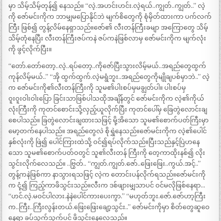
မှာ သိမ့်သိမ့်တုန်၍ နေသည်။ “လဲ့.အဟင်းဟင်း.လဲ့ရယ်..ကျွတ်..ကျွတ်..” လဲ့
ကို ဇော်မင်းကိုက ဘာမျှမပြောနိုင်ဘဲ မျက်စိတွေကို စုံမှိတ်ထားကာ ပက်လက်
ကြီး ဖြစ်၍ တွန့်လိမ်နေရှာသည်။ဇော်၏ လီးတန်ကြီးခမျာ အကြောတွေ သိမ့်
သိမ့်တုံနေပြီး လီးတန်ကြီးဇပ်ကနဲ ဇပ်ကနဲဖြစ်လာမှ ဇော်မင်းကိုက မျက်လုံး
ကို ဖွင့်လိုက်ပြီး။
“တော်.တော်တော့..လဲ့..ရပ်တော့..ကိုဇော်ပြီးသွားလိမ့်မယ်..အရည်တွေထွက်
ကုန်လိမ့်မယ်..” “အို ထွက်ထွက်.လဲ့မရွံဘူး..အရည်တွေကိုမျိုချပစ်မှာဘဲ..” လဲ့
က ဇော်မင်းကို၏လီးတန်ကြီးကို သူမ၏ပါးစပ်မှမချွတ်ပါ။ ပါးစပ်မှ
ဝူးဝူးဝါးဝါးပြော ခြင်းသာဖြစ်ပါသထိုအချိန်တွင် ဇော်မင်းကိုက လဲ့၏ကိုယ်
လုံးကြီးကို ကုတင်စောင်းသို့လှည့်ယူလိုက်ပြီး ကုတင်ပေါ်မှ ခြေတွဲလောင်းချ
စေပါသည်။ ခြတွဲလောင်းချထားသဖြင့် မို့အိသော သူမ၏စောက်ပတ်ကြီးမှာ
မော့တက်နေပါသည်။ အရည်တွေလဲ စိုရွှဲနေသည်။ဇော်မင်းကိုက လဲ့၏ပေါင်
နှစ်လုံးကို ဖြဲ၍ ပေါင်ကြားထဲသို့ ဝင်၍ရပ်လိုက်သည်။ပြီးသည်နှင့်ပြဲဟနေ
သော သူမ၏စောက်ပတ်ဝတွင် သူ၏လီးတန် ကြီးကို တေ့ကာထိုးနစ်၍ လိုး
သွင်းလိုက်လေသည်။ ..ဗြွတ်.. “ကျွတ်.ကျွတ်.ဇော်..ဖြေးဖြေး..ကွယ်.အင့်..”
တွန့်ကနဲဖြစ်ကာ နာသွားရသဖြင့် လဲ့က တောင်းပန်လိုက်ရသည်။ဇော်မင်းကို
က ငုံ့၍ ကြည့်ကာဖိသွင်းသည်။လီးက ဒစ်ဖျားမျှသာပင် ဝင်မလိုဖြစ်နေရာ…
“ဟင်.လဲ့.မဝင်ပါလား.နဲနဲပေါင်ကားပေးကွာ.” “မဟုတ်ဘူး.ဇော်.ဇော်ဟာ့ကြီး
က..ကြီး..ကြီးလွန်းတယ်.ဖြေးဖြေးချော့သွင်း..” ဇော်မင်းကိုမှာ စိတ်တွေဆူဝေ
နေရာ ခပ်သွက်သွက်ပင် ဖိသွင်းနေလေသည်။