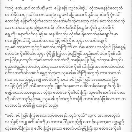
“ဟင့်..ဇော်..နာပါတယ်.ဆိုမှဘဲ..ဖြေးဖြေးသွင်းပါဆို..” လဲ့ကမနေနိုင်တော့ဘဲ
တတ်နိုင်သမျှ ပေါင်ကားပေးရင်း သူမ၏ခြေထောက် နှစ်ချောင်းကို မိုးပေါ်
ထောင်၍ မြောက်လိုက်လေသည်။ဇော်မင်းကိုကတော့ လဲ့၏ စောက်ပတ်ဝကို
သာ သေသေချာချာဖြဲပေးယင်း လီးတန်ကိုထိန်းသွင်းလိုက် နှုတ်လိုက်
ရှေ့တိုး နောက်ငင်လုပ်၍ပေးနေပါသည်။ လဲ့၏ခြေထောက်နှစ်ချောင်းမှာ
ကား၍မိုးပေါ်သို့ ထောင်ထားသဖြင့် ဖင်ကြီးတွေမှာ မာတင်းလျှက်
သူမ၏ကားကားစွင့်စွင့် စောက်ပတ်ကြီးကို တယ်ပေးထား သလိုပင် ဖြစ်နေ၍
ဇော်မင်းကို၏စိတ်တွေမှာ ပိုမို၍ ကြွလာခဲ့ရပြီဖြစ်သည်။ဇော်မင်းကို၏ လီး
တန်ကြီးမှာလည်း လဲ့၏စောက်ပတ်ထဲသို့ တဖြေးဖြေးပို၍ ဝင်သွားပါသည်။
ရှည်လဲရှည်တုတ်လဲတုတ်လှသော ဇော်မင်းကို၏ လီးကြီးအားစောက်ပတ်ထဲ
ဝင်သထက်ဝင်အောင် ရွှေရည်လဲ့က သူမ၏ပေါင်ကြီးတွေကို ကားသထက်
ကား ပေးသည်နှင့်အမျှ ဇော်မင်းကိုကလဲ ခပ်ကြပ်ကြပ် အနေအထားဖြစ်
သဖြင့် ပို၍ ကြိုက်မိလေသည်။ ဖြူဝင်းနေသော ပေါင်တန်နှစ်ချောင်းကို မိုး
မျှော်ထောင်ထားရသော လဲ့မှာ ဇော်မင်းကို၏လီးကြီး သူမ၏စောက်ခေါင်းထဲ
သို့ ဝင်လာသည်နှင့်အမျှ သူမ၏ ရင်ထဲတွင် တဖိုဖို တလှပ်လှပ်ဖြစ်လာကာ တ
ဟင်းဟင်း မာန်ဖီ၍ လာခဲ့ပါသည်။
“ဇော်..ခပ်ကြမ်းကြမ်းလေးလုပ်ပေးနော်..လုပ်ကွယ်” လဲ့က အားပေးလိုက်
သည်နှင့် အမျှ ဇော်မင်းကိုမှာ တအားကြုံးထည့်၍ ဆောင့်နေတော့ရာ ရွှေရည်
လဲ့၏ပေါင်ကြားမှ ဖေါင်းကြွနေသော စောက်ပတ်မို့မို့ကြီးမှာ ဇော်မင်းကို၏