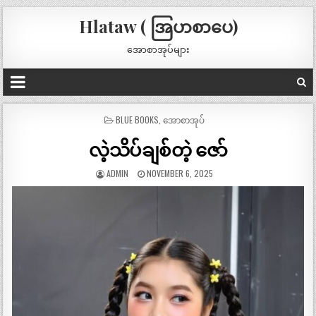
Hlataw ( အြပာစာပေ)
အောစာအုပ်များ
POSTED
BLUE BOOKS
,
အောစာအုပ်
IN
လဲ့သိပ်ချစ်တဲ့ ဇော်
ADMIN
NOVEMBER 6, 2025