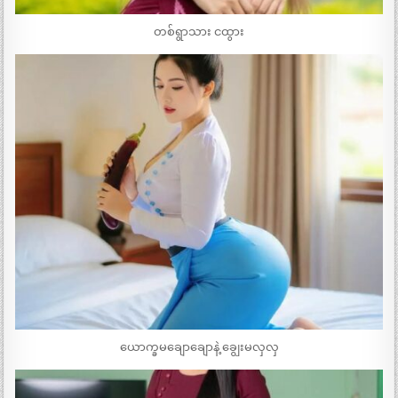
တစ်ရွာသား ငထွား
ယောက္ခမချောချောနဲ့ ချွေးမလှလှ