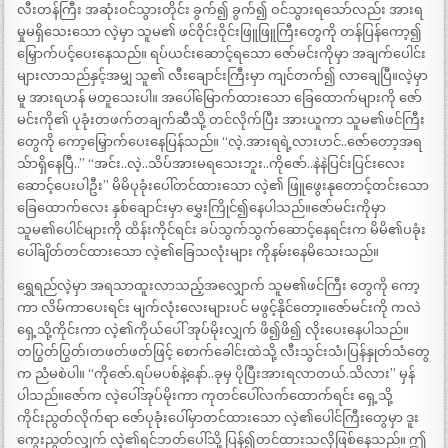
လီးတန်ကြီး အဆုံးဝင်သွားတိုင်း ခွက်၍ ခွက်၍ ဝင်သွားရသော်လည်း အားရ
မှုမရှိသေးသော လဲ့မှာ သူမ၏ ဖင်ဝိုင်းဝိုင်းဖြူဖြူကြီးတွေကို တန်ပြန်ကော့၍
မြှောက်ပင့်ပေးနေသည်။ ရပ်ယင်းဆောင့်ရသော ဇော်မင်းကိုမှာ အချက်ပေါင်း
များလာသည်နှင့်အမျှ သူ၏ လီးချောင်းကြီးမှာ ကျင်တက်၍ လာချေပြီ။လဲ့မှာ
မူ အားရဟန် မတူသေးပါ။ အပေါ်မြောက်ထားသော ခြေထောက်များကို ဇော်
မင်းကို၏ ပုခုံးတဖက်တချက်ဆီသို့ တင်လိုက်ပြီး အားယူကာ သူမ၏ဖင်ကြီး
တွေကို ကော့မြှောက်ပေးနေပြန်သည်။ “လဲ့.အားရရဲ့လားဟင်..ဇော်တော့အရ
သ်ာရှိနေပြီ..” “အင်း..လဲ့..သိပ်အားမရသေးဘူး..ကိုဇော်..နဲနဲပြင်းပြင်းလေး
ဆောင့်ပေးပါဦး” မိမိပုခုံးပေါ်တင်ထားသော လဲ့၏ ဖြူဖွေးနုတောင့်တင်းသော
ခြေထောက်လေး နှစ်ချောင်းမှာ မွှေးကြိုင်၍နေပါသည်။ဇော်မင်းကိုမှာ
သူမ၏ပေါင်များကို ထိန်းကိုင်ရင်း ခပ်သွက်သွက်ဆောင့်နေရင်းက မိမိ၏ပခုံး
ပေါ်ချိတ်တင်ထားသော လဲ့၏ခြေသလုံးများ ကိုနမ်းနေမိသေးသည်။
ရွှေရည်လဲ့မှာ အရသာထူးလာသည့်အလျှောက် သူမ၏ဖင်ကြီး တွေကို ကော့
ကာ လိမ်ကာပေးရင်း မျက်လုံးလေးများပင် မဖွင့်နိုင်တော့။ဇော်မင်းကို ကလဲ
ရှေ့သို့ကိုင်းကာ လဲ့၏ကိုယ်ပေါ် အုပ်မိုးလျှက် ဖိ၍ဖိ၍ လိုးပေးနေပါသည်။
တပြွတ်ပြွတ်၊တဖတ်ဖတ်ဖြင့် စောက်ခေါင်းထဲသို့ လီးသွင်းသံ၊ပြန်နှုတ်သံတွေ
က ညံမစဲပါ။ “ကိုဇော်.ရပ်မပစ်နဲ့နော်..ခုမှ ပိုပြီးအားရလာတယ်.သိလား” မှန်
ပါသည်။ဇော်က လဲ့ပေါ်အုပ်မိုးကာ ကုတင်ပေါ်လက်ထောက်ရင်း ရှေ့သို့
ကိုင်းညွတ်လိုက်ရာ ဇော်ပုခုံးပေါ်မှာတင်ထားသော လဲ့၏ပေါင်ကြီးတွေမှာ ဒူး
ကွေးညွတ်လျှက် လဲ့၏ရင်ဘတ်ပေါ်သို့ ပြန်၍တင်ထားသလိုဖြစ်နေသည်။ ဤ