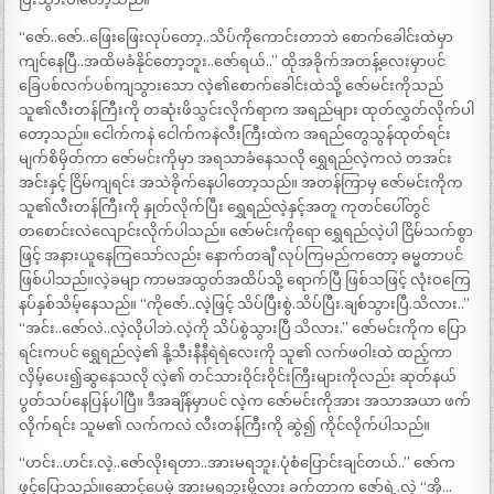
“ဇော်..ဇော်..ဖြေးဖြေးလုပ်တော့..သိပ်ကိုကောင်းတာဘဲ စောက်ခေါင်းထဲမှာ
ကျင်နေပြီ..အထိမခံနိုင်တော့ဘူး..ဇော်ရယ်..” ထိုအခိုက်အတန့်လေးမှာပင်
ခြေပစ်လက်ပစ်ကျသွားသော လဲ့၏စောက်ခေါင်းထဲသို့ ဇော်မင်းကိုသည်
သူ၏လီးတန်ကြီးကို တဆုံးဖိသွင်းလိုက်ရာက အရည်များ ထုတ်လွှတ်လိုက်ပါ
တော့သည်။ ငေါက်ကနဲ ငေါက်ကနဲလီးကြီးထဲက အရည်တွေသွန်ထုတ်ရင်း
မျက်စိမှိတ်ကာ ဇော်မင်းကိုမှာ အရသာခံနေသလို ရွှေရည်လဲ့ကလဲ တအင်း
အင်းနှင့် ငြိမ်ကျရင်း အသဲခိုက်နေပါတော့သည်။ အတန်ကြာမှ ဇော်မင်းကိုက
သူ၏လီးတန်ကြီးကို နှုတ်လိုက်ပြီး ရွှေရည်လဲ့နှင့်အတူ ကုတင်ပေါ်တွင်
တစောင်းလဲလျောင်းလိုက်ပါသည်။ ဇော်မင်းကိုရော ရွှေရည်လဲ့ပါ ငြိမ်သက်စွာ
ဖြင့် အနားယူနေကြသော်လည်း နောက်တချီ လုပ်ကြမည်ကတော့ ဓမ္မတာပင်
ဖြစ်ပါသည်။လဲ့ခမျာ ကာမအထွတ်အထိပ်သို့ ရောက်ပြီ ဖြစ်သဖြင့် လုံးဝကြေ
နပ်နှစ်သိမ့်နေသည်။ “ကိုဇော်..လဲ့ဖြင့် သိပ်ပြီးစွဲ.သိပ်ပြီး.ချစ်သွားပြီ.သိလား..”
“အင်း..ဇော်လဲ..လဲ့လိုပါဘဲ.လဲ့ကို သိပ်စွဲသွားပြီ သိလား.” ဇော်မင်းကိုက ပြော
ရင်းကပင် ရွှေရည်လဲ့၏ နို့သီးနီနီရဲရဲလေးကို သူ၏ လက်ဖဝါးထဲ ထည့်ကာ
လှိမ့်ပေး၍ဆွနေသလို လဲ့၏ တင်သားဝိုင်းဝိုင်းကြီးများကိုလည်း ဆုတ်နယ်
ပွတ်သပ်နေပြန်ပါပြီ။ ဒီအချိန်မှာပင် လဲ့က ဇော်မင်းကိုအား အသာအယာ ဖက်
လိုက်ရင်း သူမ၏ လက်ကလဲ လီးတန်ကြီးကို ဆွဲ၍ ကိုင်လိုက်ပါသည်။
“ဟင်း..ဟင်း.လဲ့..ဇော်လိုးရတာ..အားမရဘူး.ပုံစံပြောင်းချင်တယ်..” ဇော်က
ဖွင့်ပြောသည်။ဆောင့်ပေမဲ့ အားမရဘူးမို့လား ခက်တာက ဇော်ရဲ့.လဲ့ “အို…