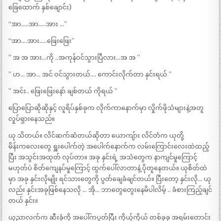
ခြေထောက် နှစ်ချောင်း)
“အာ…..အာ…..အား …”
“အာ….အား…..ဖြေးဖြေး”
” အ အ အား…ကို ..အကုန်ဝင်သွားပြီလား…အ အ ”
” ဟ… အာ… အင် ဝင်သွားတယ်…. ကောင်းလိုက်တာ နှင်းရယ် ”
” အင်း.. ဖြေးဖြေးနော် ချစ်တယ် ကိုရယ် ”
ပြောပြောဆိုဆိုနှင့် လူရိပ်နှစ်ခုက လိုက်ကာနောက်မှာ လှိုက်ဖိုသံများနဲ့အတူ
လှုပ်ရှားနေသည်။
ယု သိတယ်။ လိင်ဆက်ဆံတယ်ဆိုတာ ယောကျ်ား လိင်တံက ယုတို့
မိန်းကလေးတွေ ရှူးပေါက်တဲ့ အပေါက်နောက်က လမ်းကြောင်းလေးထဲထည့်
ပြီး အသွင်းအထုတ် လုပ်တာ။ အခု နှင်းရဲ့ အသံတွေက နာကျင်မှုကြောင့်
မဟုတ်ပဲ စိတ်ကျေနပ်မှုကြောင့် ထွက်ပေါ်လာတာနဲ့ ပိုတူနေတယ်။ ယုစိတ်ထဲ
မှာ အခု နှင်းလိုမျိုး ရင်သားတွေကို ပွတ်ချေခံချင်တယ်။ ပြီးတော့ နှင်းလို… ယု
လည်း နှင်းအခုဖြစ်နေသလို … အို… ဘာတွေတွေးနေမိပါလိမ့် .. ခံစားကြည့်ချင်
တယ် နှင်း။
ယုညာလက်က ဆီးခုံကို အပေါ်ကပွတ်ပြီး ကိုယ့်ကိုယ် တစ်ခုခု အရမ်းတောင်း