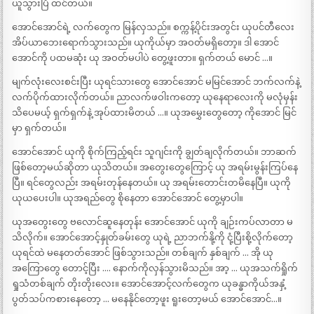
ယူသွားပြီ ထင်တယ်။
အောင်အောင်ရဲ့ လက်တွေက မြန်လှသည်။ စက္ကန့်ပိုင်းအတွင်း ယုပင်တီလေး
အိပ်ယာဘေးရောက်သွားသည်။ ယုကိုယ်မှာ အဝတ်မရှိတော့။ ဒါ အောင်
အောင်ကို ပထမဆုံး ယု အဝတ်မပါပဲ တွေ့ဖူးတာ။ ရှက်တယ် မောင် …။
မျက်လုံးလေးစင်းပြီး ယုရင်သားတွေ အောင်အောင် မမြင်အောင် ဘက်လက်နဲ့
လက်ပိုက်ထားလိုက်တယ်။ ညာလက်ဖဝါးကတော့ ယုနေရာလေးကို မလုံမှန်း
သိပေမယ့် ရှက်ရှက်နဲ့ အုပ်ထားမိတယ် …။ ယုအမွှေးတွေတော့ ကိုအောင် မြင်
မှာ ရှက်တယ်။
အောင်အောင် ယုကို စိုက်ကြည့်ရင်း သူဂျင်းကို ချွတ်ချလိုက်တယ်။ ဘာဆက်
ဖြစ်တော့မယ်ဆိုတာ ယုသိတယ်။ အတွေးတွေကြောင့် ယု အရမ်းမွန်းကြပ်နေ
ပြီ။ ရင်တွေလည်း အရမ်းတုန်နေတယ်။ ယု အရမ်းတောင်းတမိနေပြီ။ ယုကို
ယုယပေးပါ။ ယုအရည်တွေ စိုနေတာ အောင်အောင် တွေ့မှာပါ။
ယုအတွေးတွေ ဗလောင်ဆူနေတုန်း အောင်အောင် ယုကို ချဉ်းကပ်လာတာ မ
သိလိုက်။ အောင်အောင့်နှုတ်ခမ်းတွေ ယုရဲ့ ညာဘက်နို့ကို ငုံ့ပြီးစို့လိုက်တော့
ယုရင်ထဲ မနေတတ်အောင် ဖြစ်သွားသည်။ တစ်ချက် နှစ်ချက် … အို ယု
အကြောတွေ တောင့်ပြီး …. နောက်ကိုလှန်သွားမိသည်။ အာ့ … ယုအသက်ရှိုက်
ရှုသံတစ်ချက် တိုးတိုးလေး။ အောင်အောင့်လက်တွေက ယုခန္ဓာကိုယ်အနှံ့
ပွတ်သပ်ကစားနေတော့ … မနေနိုင်တော့ဖူး ရူးတော့မယ် အောင်အောင်…။