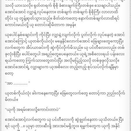
သလို ယားသလို။ ရုတ်တရက် စိုစို ခံစားချက်ကြီးတစ်ခု။ သေချာပါသည်။
အောင်အောင် လျှာနဲ့ လုပ်နေတာ။ တစ်ချက် တစ်ချက် စိုစိုကြီး လာလာထိ
တိုင်း ယု တွန့်ဆုတ်သွားသည်။ စိတ်ထဲကတော့ နောက်တစ်ချက်လာထိရင်
ကောင်းမယ်လို့ ယု တောင်းဆိုမိတာက အမှန်။
ယုပေါင်နှစ်ချောင်းကို ကိုင်ပြီး လျှာနဲ့ လျက်လိုက် ပွတ်လိုက် လုပ်နေတဲ့ အောင်
အောင်ကြောင့် ယုတစ်ကိုယ်လုံး မနေနိုင်လောက်အောင် ခြေဖျားတွေကော့ပြီး
လက်တွေက အိပ်ယာခင်းကို ဆွဲကိုင်လိုက်မိသည်။ ယု ပင်တီလေးလည်း တစ်
ခုလုံးစိုပြီး ပေါင်တွေပါ အရည်တွေပေနေတယ်။ ယုရဲ့အစိလေးရယ် ပန်းလေး
ရယ်ကတော့ ကြွက်သားတွေတင်းပြီး အလိုမပြည့်သလို တစ်ခုခုလိုသလို။
အောင်အောင်ရဲ့ လျှာဖျားက ယုအစိလေး တည့်တည့် စုပ်သပ်လိုက်ချိန်မှာ
တော့
“အာ ……………. ”
ယုတစ်ကိုယ်လုံး ခါးကနေကော့ပြီး ခြေတွေလက်တွေ တောင့်ကာ ညည်းလိုက်
မိတယ်။
“ယုကို အရမ်းစားလို့ကောင်းတာပဲ”
အောင်အောင့်လက်တွေက ယု ပင်တီလေးကို ဆွဲချွတ်နေတာ ယုသိတယ်။ ပြီး
ရင် ယုကို …။ ယုမှာ တားဆီးဖို့ အားအင်မရှိဘူး။ ရမ္မက်တွေက ယုကို အနိုင်