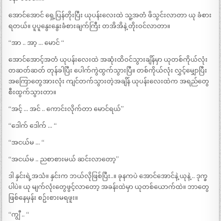
အောင်အောင် ရှေ့ပြန်တိုးပြီး ယုပန်းလေးထဲ သူ့အတံ ဖိသွင်းလာတာ ယု ခံစား
ရတယ်။ ပူပူနွေးနွေးခံစားချက်ကြီး တအိအိနဲ့ တိုးဝင်လာတာ။
“အာ .. အာ့ … မောင် “
အောင်အောင့်အတံ ယုပန်းလေးထဲ အဆုံးထိဝင်သွားချိန်မှာ ယုတစ်ကိုယ်လုံး
တဆတ်ဆတ် တုန်ခါပြီး ပေါက်ကွဲထွက်သွားပြီ။ တစ်ကိုယ်လုံး လွှင့်မျှောပြီး
အကြောတွေအားလုံး ကျင်တက်သွားတဲ့အချိန် ယုပန်းလေးထဲက အရည်တွေ
စီးထွက်သွားတာ။
“အင့် … အင် .. ကောင်းလိုက်တာ မောင်ရယ်”
“ဒေါက် ဒေါက် … “
“အငယ်မ … “
“အငယ်မ .. ညစာစားမယ် ဆင်းလာတော့”
ဒါ နှင်းရဲ့အသံ။ နှင်းက ဘယ်လိုဖြစ်ပြီး..။ ခုနကပဲ အောင်အောင်နဲ့ ယုနဲ့ .. ဒုက္ခ
ပါပဲ။ ယု မျက်လုံးတွေဖွင့်လာတော့ အခန်းထဲမှာ ယုတစ်ယောက်ထဲ။ ဘာတွေ
ဖြစ်နေမှန်း စဥ်းစားမရဖူး။
“ကျွီ .. “