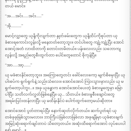
တယ် မောင်။
“အ…..အင်း……အင်း……”
“အို…………”
မောင့်လျှာတွေ ယုနို့ကိုလျက်တာ နှုတ်ခမ်းတွေက ယုနို့ထိပ်ကိုစုပ်တာ ယု
ခံစားရကောင်းလွန်းလို့ မနေတတ်တော့ဘူး။ တင်ပါးတွေ ကျုံ့ကျုံ့ပြီး အောင်
အောင့်အတံ လာထိတာကို တောင်းတမိတယ်။ ပန်းလေးလည်း သဘောကျ
လွန်းလို့ အရည်တွေစီးထွက်တာ ပေါင်တွေတောင် စိုကုန်ပြီ။
“အာ……အာ့……..”
ယု မခံစားနိုင်တော့ဘူး။ အကြောတွေတင်း ခေါင်လေးကော့ မျက်စိမှေးပြီး ယု
ပါးစပ်က ရှက်ရှက်နဲ့ သည်းသံလေး။ အောင်အောင် ကြားသွားမှာလည်း ယု မ
ရှက်တော့ပါဘူး…။ အခု ယုခန္ဓာက အောင်အောင်ပေးတဲ့ ခံစားမှုတွေမှာ မြော
ပါပြီး သတိလက်လွှတ်ဖြစ်နေပြီ။ ယု… သိတယ်။ ခံစားမှုစီးချောင်းတွေ
အရမ်းပြင်းထန်လာပြီး ယု မထိန်းနိုင်ပဲ ပေါက်ထွက်တော့မယ်ဆိုတာ။
အောင်အောင် ပွတ်တာရပ်ပြီး နောက်ဆုတ်လိုက်တယ်။ ဆက်ပွတ်ရင် ယု
တစ်ခုခုဖြစ်သွားမလား။ ဘာကြီးပဲဖြစ်လာဖြစ်လာ အခုချိန်မှာ ယုခံစားချက်
အမြင့်ဆုံးရောက်ချင်တာပဲ သိတော့တယ်။ အဆုံးထိရောက်အောင် လုပ်ပေးပါ
နော် မောင်….။