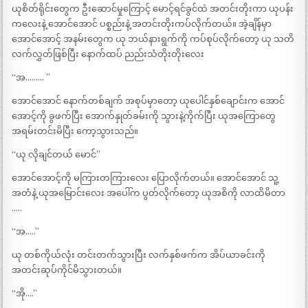
ယုစိတ်ရိုင်းတွေက ဦးဆောင်မှုကြောင့် မောင့်ရင်ခွင်ထဲ အတင်းတိုးကာ ယုပန်း
ကလေးနဲ့ အောင်အောင် ပစ္စည်းနဲ့ အတင်းတိုးကပ်လိုက်တယ်။ အဲ့ချိန်မှာ
အောင်အောင့် အနမ်းတွေက ယု ဘယ်နားရွက်ကို ကပ်စုပ်လိုက်တော့ ယု သတိ
လက်လွှတ်ဖြစ်ပြီး နောက်ထပ် ညည်းသံတိုးတိုးလေး
“အ……… ”
အောင်အောင် နောက်တစ်ချက် အစုပ်မှာတော့ ယုပေါင်နှစ်ချောင်းက အောင်
အောင့်ကို ခွဖက်ပြီး အောက်နှုတ်ခမ်းကို သွားနဲ့ကိုက်ပြီး ယုအကြောတွေ
အရမ်းတင်းမိပြီး ကော့သွားသည်။
“ယု လိုချင်တယ် မောင်”
အောင်အောင့်ကို မကြားတကြားလေး ပြောလိုက်တယ်။ အောင်အောင် သူ့
အတံနဲ့ ယုအမြောင်းလေး အပေါ်က ပွတ်လိုက်တော့ ယုအစိကို လာထိမိတာ
…..
“အ…..”
ယု တစ်ကိုယ်လုံး တင်းတက်သွားပြီး လက်နှစ်ဖက်က အိပ်ယာခင်းကို
အတင်းဆုပ်ကိုင်မိသွားတယ်။
“အို….”