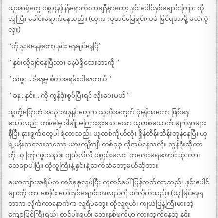
ယုအာရုံတွေ ပစ္စုပ္ပန်ပြန်ရောက်လာချိန်မှာတော့ နှင်းပေါင်နှစ်ချောင်းကြား ထို
လူကြီး ခေါင်းရောက်နေသည်။ (ယုက ကုတင်ခြေရင်းကပဲ မြင်ရတာမို့ မသဲကွဲ
လှ။)
“ကို နူးမနေနဲ့တော့ နှင်း နေချင်နေပြီ”
” နှင်းလိုချင်နေပြီလား ခနပဲရှိသေးတာကို ”
” သိဖူး .. ဒီနေ့မှ စိတ်အရမ်းပါနေတယ် ”
” ခန…နှင်း… ကို ကွန်ဒုံးစွပ်ပြီးရင် လိုးပေးမယ် ”
သူတို့ပြောတဲ့ အသုံးအနှုန်းတွေက သူတို့အတွက် ပုံမှန်သဘော ဖြစ်နေ
သော်လည်း တစ်ခါမှ ဒါမျိုးမကြားဖူးသေးသော ယုတစ်ယောက် မျက်နှာများ
နီပြီး နားရွက်တွေပါ ရဲလာသည်။ ယုတစ်ကိုယ်လုံး ရှိန်တိန်းတိန်းတုန်နေပြီး ယု
ရဲ့ပန်းကလေးကတော့ ယားကျိကျိ၊ တစ်ခုခု လိုအပ်နေသလို။ ကွန်ဒုံးဆိုတာ
ကို ယု ကြားဖူးသည်။ ဂျယ်လီလို ပစ္စည်းလေး၊ ကလေးမရအောင် သုံးတာ။
သေချာပါပြီ။ ထိုလူကြီးနဲ့ နှင်းနဲ့ ဆက်ဆံတော့မယ်ဆိုတာ။
ယောကျ်ားအရိပ်က တစ်ခုခုလှုပ်ပြီး ကုတင်ပေါ်ပြန်တက်လာသည်။ နှင်းပေါင်
များကို ကားစေပြီး ပေါင်နှစ်ချောင်းအလည်ကို ဝင်လိုက်သည်။ (ယု မြင်နေရ
တာက လိုက်ကာနောက်က လူရိပ်တွေ။ ထိုလူရယ်၊ ကျယ်ပြန့်ကြီးမားတဲ့
ကျောပြင်ကြီးရယ်၊ တင်ပါးရယ်၊ ဘေးနှစ်ဖက်မှာ ကားထွက်နေတဲ့ နှင်း