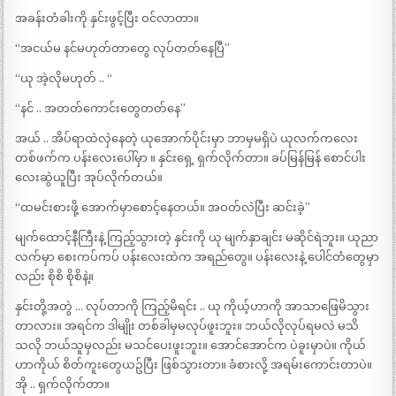
အခန်းတံခါးကို နှင်းဖွင့်ပြီး ဝင်လာတာ။
“အငယ်မ နင်မဟုတ်တာတွေ လုပ်တတ်နေပြီ”
“ယု အဲ့လိုမဟုတ် .. “
“နင် .. အတတ်ကောင်းတွေတတ်နေ”
အယ် .. အိပ်ရာထဲလှဲနေတဲ့ ယုအောက်ပိုင်းမှာ ဘာမှမရှိပဲ ယုလက်ကလေး
တစ်ဖက်က ပန်းလေးပေါ်မှာ ။ နှင်းရှေ့ ရှက်လိုက်တာ။ ခပ်မြန်မြန် စောင်ပါး
လေးဆွဲယူပြီး အုပ်လိုက်တယ်။
“ထမင်းစားဖို့ အောက်မှာစောင့်နေတယ်။ အဝတ်လဲပြီး ဆင်းခဲ့”
မျက်ထောင့်နီကြီးနဲ့ ကြည့်သွားတဲ့ နှင်းကို ယု မျက်နှာချင်း မဆိုင်ရဲဘူး။ ယုညာ
လက်မှာ စေးကပ်ကပ် ပန်းလေးထဲက အရည်တွေ။ ပန်းလေးနဲ့ ပေါင်တံတွေမှာ
လည်း စိုစိ စိုစိနဲ့။
နှင်းတို့အတွဲ … လုပ်တာကို ကြည့်မိရင်း .. ယု ကိုယ့်ဟာကို အာသာဖြေမိသွား
တာလား။ အရင်က ဒါမျိုး တစ်ခါမှမလုပ်ဖူးဘူး။ ဘယ်လိုလုပ်ရမလဲ မသိ
သလို ဘယ်သူမှလည်း မသင်ပေးဖူးဘူး။ အောင်အောင်က ပဲခူးမှာပဲ။ ကိုယ်
ဟာကိုယ် စိတ်ကူးတွေယဥ်ပြီး ဖြစ်သွားတာ။ ခံစားလို့ အရမ်းကောင်းတာပဲ။
အို .. ရှက်လိုက်တာ။