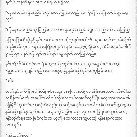
ရက်ပဲ အန်တီရယ် အငယ်မရယ် မရှိတာ”
“ဟုတ်တယ်။ နှင်းညီမ ရောက်လာပြီးကတည်းက ကိုတို့ အချိန်သိပ်မရတော့
ဘူး”
“ကိုနော် နှင်းညီမကို ငြိုငြင်တာလား။ နှင်းမှာ ဒီညီမပဲရှိတာ။ ညီမထိ ဓားကြည့်”
ပြောပြောဆိုဆိုနှင့် နှင်းလက်များက ထိုသူရင်ဘက်ကို မနာအောင် ထုပစ်လိုက်
သည်။ ထိုလူကလည်း အပြုံးမပျက်။ နှင်း သော့ဖွင့်ပြီးတော့ အိမ်ရှေ့ဝင်ပေါက်
မှ ထိုသူက နှင်းကို သိုင်းဖက်ရင်း သူတို့ဝင်လာကြသည်။
နှင်းတို့ အိမ်ထဲဝင်လာပြီ ဧည့်သည်လည်းပါသည်။ ယု အနည်းဆုံးတော့
ဧည့်ဝတ်ကျေချင်သည်။ အအေးနှင့်မုန့် နှင်းကို လုပ်ပေးမှဖြစ်မယ်။
” ဝါး……”
လက်နှစ်ဖက် မိုးပေါ်ဆန့်၊ ခါးကော့၊ အကြောဆန့်ကာ အိမ်နေဘောင်းဘီပေါ်က
ထမိန်ထပ်ဝတ် အပေါ်က တီရှပ်ကို သေသပ်အောင်လုပ်ပြီး လှေကားကနေ အိ
န္နြေရှိရှိ ယု ဆင်းလာလိုက်သည်။ နှင်းတို့အလုပ်က အသိတစ်ယောက်ရဲ့ရှေ့မှာ
နှင်းကို မျက်နှာပျက်အောင်လုပ်လို့ မဖြစ်။ ယု လှေကားခြေရင်းရောက်တော့
မြင်လိုက်ရသော မြင်ကွင်းက ယုကို လှေကားအကွယ်သို့ ပြန်ရောက်သွား
စေသည်။
” အို…. ကိုရယ်..”