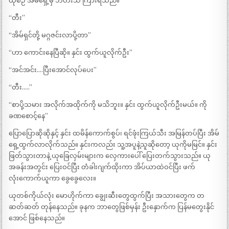
ထိုစဉ် အိမ်ရှေ့မှ ဘဲတီးသံ ကြားရသည်။
“တီး”
“အိမ်ရှင်တို့ မဂ္ဂဇင်းလာပို့တာ”
“ဟာ ကောင်းနေပြီဆို။ နှင်း ထွက်ယူလိုက်ဦး”
“အင်အင်း….ပြီးအောင်လုပ်ပေး”
“တီး…..”
“စာပို့သမား အလိုက်အထိုက်ကို မသိဘူး။ နှင်း ထွက်ယူလိုက်ဦးမယ်။ ကို
ခဏစောင့်နေ”
ပြောပြောဆိုဆိုနှင့် နှင်း ထမိန်ကောက်စွပ်၊ ရင်ဖုံးကြယ်သီး အမြန်တပ်ပြီး အိမ်
ရှေ့ထွက်လာလိုက်သည်။ နှင်းကလည်း သူ့အပူနဲ့သူဆိုတော့ ယုကိုမမြင်။ နှင်း
ဖြတ်သွားတာနဲ့ ယုခြေလှမ်းများက လှေကားပေါ် ပြေးတက်သွားသည်။ ယု
အခန်းအတွင်း ပြေးဝင်ပြီး တံခါးဂျက်ထိုးကာ အိပ်ယာထဲဝင်ပြီး ဖက်
လုံးကောက်ယူကာ ခွေခွေလေး။
ယုတစ်ကိုယ်လုံး မောဟိုက်ကာ ချွေးဆီးတွေထွက်ပြီး အသားတွေက တ
ဆတ်ဆတ် တုန်နေသည်။ ခုနက ဘာတွေဖြစ်မှန်း ဦးနှောက်က ပြန်မတွေးနိုင်
အောင် ဖြစ်နေသည်။