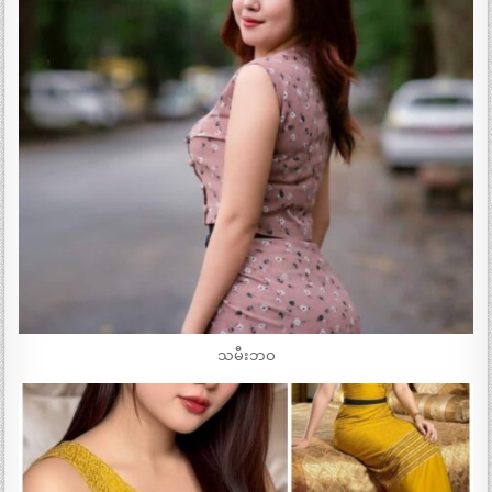
သမီးဘဝ