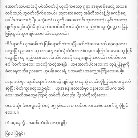
အောက်ထပ်ဆင်းဖို့ ပင်တီဝတ်ဖို့ ယူလိုက်တော့ ဂွမှာ အရမ်းစိုနေလို့ အသစ်
တစ်ထည် ယူဝတ်လိုက်ရတယ်။ ညစာစားတော့ အန်တီသင်းနဲ့ ဦးကျော်ရှေ့
ခေါင်းကလေးငုံ့ပြီး မလုံမလဲ။ ယုကို နေမကောင်းဘူးလားတဲ့။ နှင်းကတော့
မျက်နှာချင်းဆိုင်မိရင် မျက်စောင်းထိုးမယ်ဆိုတာချည်းပဲ။ သူတို့ရှေ့က မြန်
မြန်ထွက်သွားချင်တာပဲ သိတော့တယ်။
အိပ်ရာဝင် ယုအခန်းထဲ ပြန်ရောက်ထဲအချိန် ဖက်လုံးလေးဖက် ခွေခွေလေး
ကွေးပြီး ညနေက ယု ဘာတွေလုပ်လိုက်မိတာလဲ။ အဲ့အကြောင်းလေးတွေ ပြန်
တွေးပြီး ယု ချည်သားဘောင်းဘီလေးကို လျှောချလိုက်တယ်။ ပင်တီလေး
ပေါ် လက်ကလေး တင်လိုက်တဲ့အချိန် .. ယုအောက်ပိုင်းလေးက တုန့်ပြန်မှုကို
ခံစားရတယ်။ ညနေက ယုပန်းလေးရဲ့ ပထမဆုံး အတွေ့အကြုံလေးပေါ့။
အနာဂတ်မှာ ယုဆီရောက်လာမယ့် ချစ်သူက ယုကို ဘယ်လိုကြင်နာပေးမှာလဲ
ဆိုပြီး စိတ်ကူးတွေယဥ်ရင်း … ယုအခန်းလေးထဲမှာ ပန်းလေးထိပ်က အစိ
လေး အထိအတွေ့ကြောင့် တစ်ကိုယ်တည်း ငြီးသံတိုးတိုးလေး …
ပထမဆုံး ခံစားဖူးလိုက်တဲ့ ၁၅ နှစ်သား ကောင်မလေးတစ်ယောက်ရဲ့ ပုံပြင်
လေးပါ။
အဲ မေ့နေလို့ .. အခန်းတံခါး လော့ချဖို့။
ပြီးပါပြီရှင်။