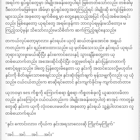
အရင်က ရုပ်ရှင်တွေမှာ ဒါမျိုးအခန်းတွေပါရင် ဖြစ်တတ်သော်လည်း တစ်ခါမှ
ဒီလောက်မဖြစ်ဖူး။ အိမ်မှာ ရုပ်ရှင်တွေအတူကြည့်ရင် ဒါမျိုးဆို ကျော်ဖြစ်တာ
များသည်။ အခုတော့ မျက်စိရှေ့မှာ တွေ့နေရသည့်အပြင် ကိုယ့်အစ်မအရင်း
လည်း ဖြစ်နေတော့ ယုရင်တွေ အရမ်းခုန်ကာ ဘာလုပ်ရမှန်းမသိတော့။ မ
ကြည့်သင့်မှန်း သိသော်လည်းမသိစိတ်က ဆက်ကြည့်ချင်နေသည်။
တကယ်လုပ်တော့မှာလား နှင်းရယ်။ ယုလို ဆယ်တန်းအောင်စ အရွယ်
ကတည်းက နှင်း ရည်းစားထားသည်။ ယု မှတ်မိသေးသည်။ နှင်းရယ် ယုရယ်
ဘုရားသွားဖူးမယ်ဆိုပြီး နှင်းကောင်လေးနှင့် သွားချိန်းတွေ့တာ ယု
တစ်ယောက်တည်း အအေးဆိုင်ထိုင်ပြီး ဝတ္ထုဖတ်ရင်း နှင်းပြန်လာတာကို
စောင့်ရဖူးသည်။ ဒါတွေ ပြန်တွေးမိနေတာ ယု နှင်းကို အထင်သေးလို့မဟုတ်။
နှင်းကို စိတ်ချမ်းသာစေချင်သည်။ နှင်းဆုံးဖြတ်ချက် မှန်သမျှကိုလည်း ယု ယုံ
သည်။ ငယ်ငယ်တည်းက စာဆိုရင်တောင် နှင်းကျက်ခိုင်းမှ ကျက်တတ်တာ။
ယုဘဝမှာ sex ကိစ္စကို ကြောက်စရာ ရွံစရာ ကိစ္စတစ်ခုလို့ ယူဆထားမိတာ
လည်း နှင်းကြောင့်။ ငယ်ငယ်တည်းက ဒါမျိုးအခန်းတွေပါတဲ့ စာအုပ် ကာတွန်း
တွေဆို နှင်းက ယုကို လုံးဝပေးမဖတ်။ အခုတော့ နှင်းရယ် သူ့နဲ့ပါလာသော လူ
တစ်ယောက်ရယ်။
“နှင်း ကောင်းလား၊ ကိုယ်က နှင်းအရသာလေးဆို ကြိုက်မှကြိုက်”
“အင်…..အင်……အင်……အင်း”