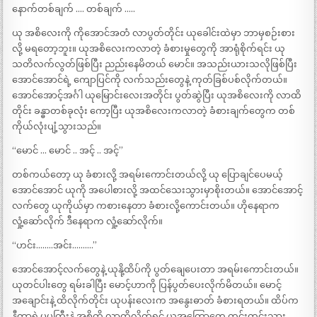
နောက်တစ်ချက် …. တစ်ချက် …..
ယု အစိလေးကို ကိုအောင်အတံ လာပွတ်တိုင်း ယုခေါင်းထဲမှာ ဘာမှစဉ်းစား
လို့ မရတော့ဘူး။ ယုအစိလေးကလာတဲ့ ခံစားမှုတွေကို အာရုံစိုက်ရင်း ယု
သတိလက်လွတ်ဖြစ်ပြီး ညည်းနေမိတယ် မောင်။ အသည်းယားသလိုဖြစ်ပြီး
အောင်အောင်ရဲ့ ကျောပြင်ကို လက်သည်းတွေနဲ့ ကုတ်ခြစ်ပစ်လိုက်တယ်။
အောင်အောင့်အင်္ဂါ ယုမြောင်းလေးအတိုင်း ပွတ်ဆွဲပြီး ယုအစိလေးကို လာထိ
တိုင်း ခန္ဓာတစ်ခုလုံး ကော့ပြီး ယုအစိလေးကလာတဲ့ ခံစားချက်တွေက တစ်
ကိုယ်လုံးပျံ့သွားသည်။
“မောင် … မောင် .. အင့် .. အင့်”
တစ်ကယ်တော့ ယု ခံစားလို့ အရမ်းကောင်းတယ်လို့ ယု ပြောချင်ပေမယ့်
အောင်အောင် ယုကို အပေါစားလို့ အထင်သေးသွားမှာစိုးတယ်။ အောင်အောင့်
လက်တွေ ယုကိုယ်မှာ ကစားနေတာ ခံစားလို့ကောင်းတယ်။ ဟိုနေရာက
လှုံ့ဆော်လိုက် ဒီနေရာက လှုံ့ဆော်လိုက်။
“ဟင်း……..အင်း……….”
အောင်အောင့်လက်တွေနဲ့ ယုနို့ထိပ်ကို ပွတ်ချေပေးတာ အရမ်းကောင်းတယ်။
ယုတင်ပါးတွေ ရမ်းခါပြီး မောင့်ဟာကို ပြန်ပွတ်ပေးလိုက်မိတယ်။ မောင့်
အချောင်းနဲ့ ထိလိုက်တိုင်း ယုပန်းလေးက အနွေးဓာတ် ခံစားရတယ်။ ထိပ်က
နီတာရဲ ပူပူကြီးနဲ့ အစိကို လာထိလိုက်ရင် ယုအကြောတွေ တင်းတင်းသွား