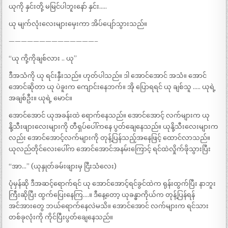
ယုကို နှင်းတို့ မမြင်ပါဘူးနော် နှင်း…..
ယု မျက်လုံးလေးများမှေးကာ အိပ်ပျော်သွားသည်။
——————————————–
“ယု ကို့ကိုချစ်လား .. ယု”
ဒီအသံကို ယု ရင်းနှီးသည်။ ဟုတ်ပါသည်။ ဒါ အောင်အောင် အသံ။ အောင်
အောင်ဆိုတာ ယု ပဲခူးက ကျောင်းနေဘက်။ အို ပြောရရင် ယု ချစ်သူ ….. ယုရဲ့
အချစ်ဦး။ ယုရဲ့ မောင်။
အောင်အောင် ယုအခန်းထဲ ရောက်နေသည်။ အောင်အောင့် လက်များက ယု
နို့သီးဖျားလေးများကို တီရှပ်ပေါ်ကနေ ပွတ်ချေနေသည်။ ယုနို့သီးလေးများက
လည်း အောင်အောင့်လက်များကို တုန့်ပြန်သည့်အနေဖြင့် ထောင်လာသည်။
ယုလည်တိုင်လေးပေါ်က အောင်အောင်အနမ်းကြောင့် ရင်ထဲလှိုက်ဖိုသွားပြီး
“အာ…” (ယုနှုတ်ခမ်းဖျားမှ ငြီးသံလေး)
ပုံမှန်ဆို ဒီအဆင့်ရောက်ရင် ယု အောင်အောင့်ရင်ခွင်ထဲက ရုန်းထွက်ပြီး နာဘူး
ကြီးဆိုပြီး ထွက်ပြေးနေကြ….။ ဒီနေ့တော့ ယုခန္ဓာကိုယ်က တုန့်ပြန်ရန်
အင်အားတွေ ဘယ်ရောက်နေလဲမသိ။ အောင်အောင် လက်များက ရင်သား
တစ်ခုလုံးကို ကိုင်ပြီးပွတ်ချေနေသည်။