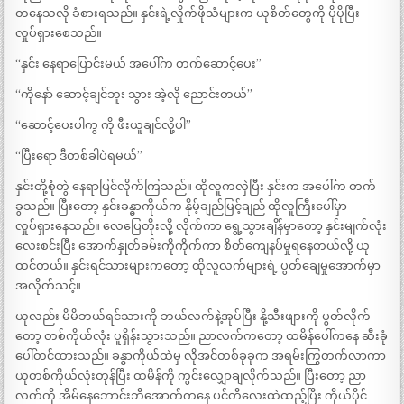
တနေသလို ခံစားရသည်။ နှင်းရဲ့လှိုက်ဖိုသံများက ယုစိတ်တွေကို ပိုပိုပြီး
လှုပ်ရှားစေသည်။
“နှင်း နေရာပြောင်းမယ် အပေါ်က တက်ဆောင့်ပေး”
“ကိုနော် ဆောင့်ချင်ဘူး သွား အဲ့လို ညောင်းတယ်”
“ဆောင့်ပေးပါကွ ကို ဖီးယူချင်လို့ပါ”
“ပြီးရော ဒီတစ်ခါပဲရမယ်”
နှင်းတို့စုံတွဲ နေရာပြင်လိုက်ကြသည်။ ထိုလူကလှဲပြီး နှင်းက အပေါ်က တက်
ခွသည်။ ပြီးတော့ နှင်းခန္ဓာကိုယ်က နိုမ့်ချည်မြင့်ချည် ထိုလူကြီးပေါ်မှာ
လှုပ်ရှားနေသည်။ လေပြေတိုးလို့ လိုက်ကာ ရွေ့သွားချိန်မှာတော့ နှင်းမျက်လုံး
လေးစင်းပြီး အောက်နှုတ်ခမ်းကိုကိုက်ကာ စိတ်ကျေနပ်မှုရနေတယ်လို့ ယု
ထင်တယ်။ နှင်းရင်သားများကတော့ ထိုလူလက်များရဲ့ ပွတ်ချေမှုအောက်မှာ
အလိုက်သင့်။
ယုလည်း မိမိဘယ်ရင်သားကို ဘယ်လက်နဲ့အုပ်ပြီး နို့သီးဖျားကို ပွတ်လိုက်
တော့ တစ်ကိုယ်လုံး ပူရှိန်းသွားသည်။ ညာလက်ကတော့ ထမိန်ပေါ်ကနေ ဆီးခုံ
ပေါ်တင်ထားသည်။ ခန္ဓာကိုယ်ထဲမှ လိုအင်တစ်ခုခုက အရမ်းကြွတက်လာကာ
ယုတစ်ကိုယ်လုံးတုန်ပြီး ထမိန်ကို ကွင်းလျှောချလိုက်သည်။ ပြီးတော့ ညာ
လက်ကို အိမ်နေဘောင်းဘီအောက်ကနေ ပင်တီလေးထဲထည့်ပြီး ကိုယ်ပိုင်