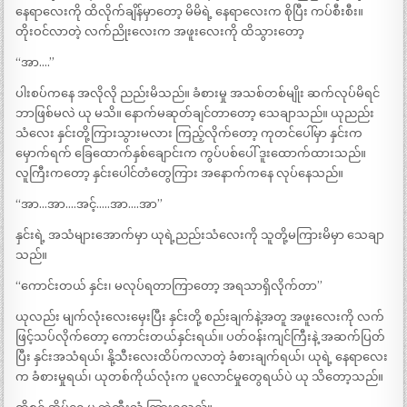
နေရာလေးကို ထိလိုက်ချိန်မှာတော့ မိမိရဲ့ နေရာလေးက စိုပြီး ကပ်စီးစီး။
တိုးဝင်လာတဲ့ လက်ညိုးလေးက အဖူးလေးကို ထိသွားတော့
“အာ….”
ပါးစပ်ကနေ အလိုလို ညည်းမိသည်။ ခံစားမှု အသစ်တစ်မျိုး ဆက်လုပ်မိရင်
ဘာဖြစ်မလဲ ယု မသိ။ နောက်မဆုတ်ချင်တာတော့ သေချာသည်။ ယုညည်း
သံလေး နှင်းတို့ကြားသွားမလား ကြည့်လိုက်တော့ ကုတင်ပေါ်မှာ နှင်းက
မှောက်ရက် ခြေထောက်နှစ်ချောင်းက ကွပ်ပစ်ပေါ် ဒူးထောက်ထားသည်။
လူကြီးကတော့ နှင်းပေါင်တံတွေကြား အနောက်ကနေ လုပ်နေသည်။
“အာ…အာ….အင့်…..အာ….အာ”
နှင်းရဲ့ အသံများအောက်မှာ ယုရဲ့ညည်းသံလေးကို သူတို့မကြားမိမှာ သေချာ
သည်။
“ကောင်းတယ် နှင်း၊ မလုပ်ရတာကြာတော့ အရသာရှိလိုက်တာ”
ယုလည်း မျက်လုံးလေးမှေးပြီး နှင်းတို့ စည်းချက်နဲ့အတူ အဖူးလေးကို လက်
ဖြင့်သပ်လိုက်တော့ ကောင်းတယ်နှင်းရယ်။ ပတ်ဝန်းကျင်ကြီးနဲ့ အဆက်ပြတ်
ပြီး နှင်းအသံရယ်၊ နို့သီးလေးထိပ်ကလာတဲ့ ခံစားချက်ရယ်၊ ယုရဲ့ နေရာလေး
က ခံစားမှုရယ်၊ ယုတစ်ကိုယ်လုံးက ပူလောင်မှုတွေရယ်ပဲ ယု သိတော့သည်။