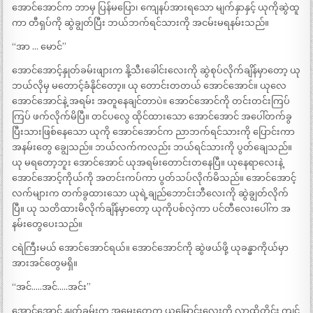
အောင်အောင်က ဘာမှ ပြန်မပြော၊ ကျေနပ်အားရသော မျက်နှာနှင့် ယုကိုဆွဲထူ
ကာ တီရှပ်ကို ဆွဲချွတ်ပြီး ဘယ်ဘက်ရင်သားကို အငမ်းမရနမ်းသည်။
“အာ … မောင်”
အောင်အောင့်နှုတ်ခမ်းဖျားက နို့သီးခေါင်းလေးကို ဆွဲစုပ်လိုက်ချိန်မှာတော့ ယု
ဘယ်လိုမှ မတောင့်ခံနိုင်တော့။ ယု တောင်းတတယ် အောင်အောင်။ ယုလေ
အောင်အောင်နဲ့ အရမ်း အတူနေချင်တာပဲ။ အောင်အောင်ကို တင်းတင်းကြပ်
ကြပ် ဖက်လိုက်မိပြီ။ တင်ပလွေ ထိုင်ထားသော အောင်အောင် အပေါ်တက်ခွ
ပြီးသားဖြစ်နေသော ယုကို အောင်အောင်က ညာဘက်ရင်သားကို ပြောင်းကာ
အနမ်းတွေ ချွေသည်။ ဘယ်လက်ကလည်း ဘယ်ရင်သားကို ပွတ်ချေသည်။
ယု မရတော့ဘူး အောင်အောင် ယုအရမ်းတောင်းတနေပြီ။ ယုနေရာလေးနဲ့
အောင်အောင့်ကိုယ်ကို အတင်းကပ်ကာ ပွတ်သပ်လိုက်မိသည်။ အောင်အောင့်
လက်များက တက်ခွထားသော ယုရဲ့ချည်ဘောင်းဘီလေးကို ဆွဲချွတ်လိုက်
ပြီ။ ယု သတိထားမိလိုက်ချိန်မှာတော့ ယုကိုပစ်လှဲကာ ပင်တီလေးပေါ်က အ
နမ်းတွေပေးသည်။
ငရဲကြီးမယ် အောင်အောင်ရယ်။ အောင်အောင်ကို ဆွဲဖယ်ဖို့ ယုခန္ဓာကိုယ်မှာ
အားအင်တွေမရှိ။
“အင်…..အင်…..အင်း”
အောင်အောင် နှုတ်ခမ်းက အမွေးတွေက ယုမြောင်းလေးကို လာထိတိုင်း ကျင်