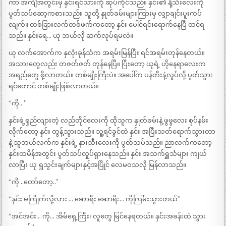
ကာ အင်္ကျီအတွင်းမှ နှင်းရင်သားကို ဆုပ်ကိုင်သည်။ နှင်း၏ နို့သီးလေးကို
ပွတ်သပ်ဆော့ကစားသည်။ သူတို့ နှုတ်ခမ်းများကြားမှ လျှာချင်းပူးကပ်
လျက်။ တစ်ခြားလက်တစ်ဖက်ကတော့ နှင်း ပေါင်ရင်းရောက်နေပြီ ထင်ရ
သည်။ နှင်းရေ… ယု ဘယ်လို ဆက်လုပ်ရမလဲ။
ယု လက်အောက်က နှလုံးခုန်သံက အရမ်းမြန်ပြီး ရင်အရမ်းတုန်နေတယ်။
အသားတွေလည်း တဇတ်ဇတ် တုန်နေပြီ။ ပြီးတော့ ယုရဲ့ ဟိုနေရာလေးက
အရည်တွေ စို့လာတယ်။ တစ်မျိုးကြီးပဲ။ အပေါ်က ပန်တီးနဲ့လှုပ်လို့ ပွတ်သွား
ရင်တောင် တစ်မျိုးဖြစ်လာတယ်။
“ကို.. ”
နှင်းရဲ့ရှည်လျားတဲ့ လည်တိုင်လေးကို ထိုသူက နှုတ်ခမ်းနဲ့ ဖွဖွလေး စုပ်နမ်း
လိုက်တော့ နှင်း တွန့်သွားသည်။ သူ့ရင်ခွင်ထဲ နှင်း အပြီးသတ်ရောက်သွားတာ
နဲ့ သူဘယ်လက်က နှင်းရဲ့ နားသီးလေးကို ပွတ်သပ်သည်။ ညာလက်ကတော့
နှင်းထမိန်အတွင်း ပွတ်သပ်လှုပ်ရှားနေသည်။ နှင်း အသက်ရှူသံများ ကျယ်
လာပြီး ယု ရှူသွင်းချက်များနှင့်အပြိုင် လေမဝသလို မြန်လာသည်။
“ကို ..တော်တော့..”
“နှင်း မကြိုက်လို့လား … ဆောရီး ဆောရီး… ကိုကြမ်းသွားတယ်”
“အင်အင်း… ကို… အိမ်ရှေ့ကြီး၊ လူတွေ မြင်နေရတယ်။ နှင်းအခန်းထဲ သွား