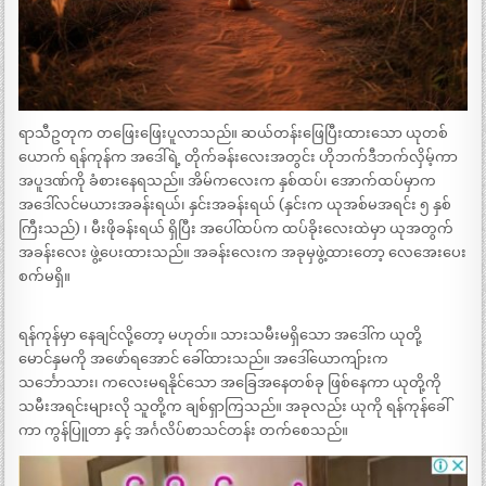
ရာသီဥတုက တဖြေးဖြေးပူလာသည်။ ဆယ်တန်းဖြေပြီးထားသော ယုတစ်
ယောက် ရန်ကုန်က အဒေါ်ရဲ့ တိုက်ခန်းလေးအတွင်း ဟိုဘက်ဒီဘက်လှိမ့်ကာ
အပူဒဏ်ကို ခံစားနေရသည်။ အိမ်ကလေးက နှစ်ထပ်၊ အောက်ထပ်မှာက
အဒေါ်လင်မယားအခန်းရယ်၊ နှင်းအခန်းရယ် (နှင်းက ယုအစ်မအရင်း ၅ နှစ်
ကြီးသည်) ၊ မီးဖိုခန်းရယ် ရှိပြီး အပေါ်ထပ်က ထပ်ခိုးလေးထဲမှာ ယုအတွက်
အခန်းလေး ဖွဲ့ပေးထားသည်။ အခန်းလေးက အခုမှဖွဲ့ထားတော့ လေအေးပေး
စက်မရှိ။
ရန်ကုန်မှာ နေချင်လို့တော့ မဟုတ်။ သားသမီးမရှိသော အဒေါ်က ယုတို့
မောင်နှမကို အဖော်ရအောင် ခေါ်ထားသည်။ အဒေါ်ယောကျ်ားက
သင်္ဘောသား၊ ကလေးမရနိုင်သော အခြေအနေတစ်ခု ဖြစ်နေကာ ယုတို့ကို
သမီးအရင်းများလို သူတို့က ချစ်ရှာကြသည်။ အခုလည်း ယုကို ရန်ကုန်ခေါ်
ကာ ကွန်ပြူတာ နှင့် အင်္ဂလိပ်စာသင်တန်း တက်စေသည်။