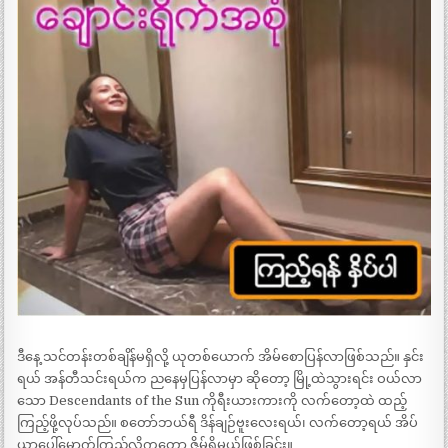
ဒီနေ့ သင်တန်းတစ်ချိန်မရှိလို့ ယုတစ်ယောက် အိမ်စောပြန်လာဖြစ်သည်။ နှင်း
ရယ် အန်တီသင်းရယ်က ညနေမှပြန်လာမှာ ဆိုတော့ မြို့ထဲသွားရင်း ဝယ်လာ
သော Descendants of the Sun ကိုရီးယားကားကို လက်တော့ထဲ ထည့်
ကြည့်ဖို့လုပ်သည်။ စတော်ဘယ်ရီ ဒိန်ချဉ်ဗူးလေးရယ်၊ လက်တော့ရယ် အိပ်
ယာပေါ်မှောက်ကြည့်လို့ကတော့ ဇိမ်ရှိမယ့်ဖြစ်ခြင်း။