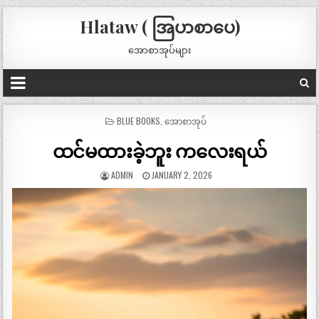
Hlataw ( အြပာစာပေ)
အောစာအုပ်များ
POSTED
BLUE BOOKS
,
အောစာအုပ်
IN
ထင်မထားခဲ့ဘူး ကလေးရယ်
ADMIN
JANUARY 2, 2026