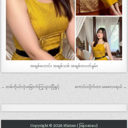
အချစ်ဟောင်း အချစ်သစ် အချစ်တပတ်နွမ်း
Post
← တစ်ကိုယ်လုံးမြောက်ကြွသွားပြီရှင့်
ကောင်းလိုက်တာ မမလေးရယ် →
navigation
Copyright © 2026 Hlataw ( အြပာစာပေ)