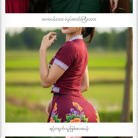
တကယ်လား လုပ်ဇာတ်ကြီးလား
ရင့်ကျက်သူဖြစ်ပေမယ့်