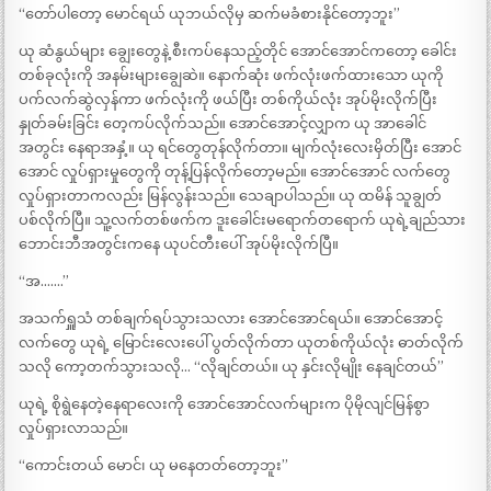
“တော်ပါတော့ မောင်ရယ် ယုဘယ်လိုမှ ဆက်မခံစားနိုင်တော့ဘူး”
ယု ဆံနွယ်များ ချွေးတွေနဲ့ စီးကပ်နေသည့်တိုင် အောင်အောင်ကတော့ ခေါင်း
တစ်ခုလုံးကို အနမ်းများချွေဆဲ။ နောက်ဆုံး ဖက်လုံးဖက်ထားသော ယုကို
ပက်လက်ဆွဲလှန်ကာ ဖက်လုံးကို ဖယ်ပြီး တစ်ကိုယ်လုံး အုပ်မိုးလိုက်ပြီး
နှုတ်ခမ်းခြင်း တေ့ကပ်လိုက်သည်။ အောင်အောင့်လျှာက ယု အာခေါင်
အတွင်း နေရာအနှံ့။ ယု ရင်တွေတုန်လိုက်တာ။ မျက်လုံးလေးမှိတ်ပြီး အောင်
အောင် လှုပ်ရှားမှုတွေကို တုန့်ပြန်လိုက်တော့မည်။ အောင်အောင် လက်တွေ
လှုပ်ရှားတာကလည်း မြန်လွန်းသည်။ သေချာပါသည်။ ယု ထမိန် သူချွတ်
ပစ်လိုက်ပြီ။ သူ့လက်တစ်ဖက်က ဒူးခေါင်းမရောက်တရောက် ယုရဲ့ချည်သား
ဘောင်းဘီအတွင်းကနေ ယုပင်တီးပေါ် အုပ်မိုးလိုက်ပြီ။
“အ…….”
အသက်ရှူသံ တစ်ချက်ရပ်သွားသလား အောင်အောင်ရယ်။ အောင်အောင့်
လက်တွေ ယုရဲ့ မြောင်းလေးပေါ် ပွတ်လိုက်တာ ယုတစ်ကိုယ်လုံး ဓာတ်လိုက်
သလို ကော့တက်သွားသလို… “လိုချင်တယ်။ ယု နှင်းလိုမျိုး နေချင်တယ်”
ယုရဲ့ စိုရွဲနေတဲ့နေရာလေးကို အောင်အောင်လက်များက ပိုမိုလျင်မြန်စွာ
လှုပ်ရှားလာသည်။
“ကောင်းတယ် မောင်၊ ယု မနေတတ်တော့ဘူး”