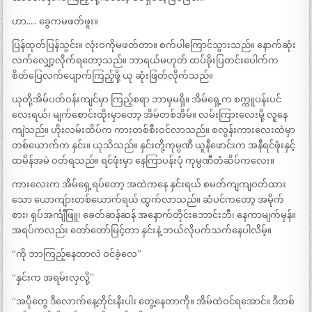
ဟာ….. ခွေကမဖတ်ဖူး။
ပြန်ထုတ်ပြန်သွင်း။ လုံးဝကိုမဖတ်တာ။ စက်ပါကြောင်သွားသည်။ နောက်ဆုံး
လက်လျှော့လိုက်ရတော့သည်။ ဘာရယ်မဟုတ် ထပ်ခိုးပြတင်းပေါက်က
စိတ်ပြေလက်ပျောက်ကြည့်ဖို့ ယု ဆုံးဖြတ်လိုက်သည်။
ယုတို့အိမ်ပတ်ဝန်းကျင်မှာ ကြည့်စရာ ဘာမှမရှိ။ အိမ်ရှေ့က စက္ကူပန်းပင်
လေးရယ်၊ မျက်စောင်းထိုးမှာတော့ အိမ်တစ်အိမ်။ လမ်းကြားလေးမို့ လူနေ
ကျဲသည်။ ဟိုးလမ်းထိပ်က ကားတစ်စီးဝင်လာသည်။ စလွန်းကားလေးထဲမှာ
တစ်ယောက်က နှင်း။ ယုသိသည်။ နှင်းတို့ကုမ္ပဏီ ယူနီဖောင်းက အနီရင်ဖုံးနှင့်
ထမိန်အမဲ ဝတ်ရသည်။ ရင်ဖုံးမှာ နေကြာပန်းပုံ ကုမ္ပဏီတံဆိပ်ကလေး။
ကားလေးက အိမ်ရှေ့ရပ်တော့ အထဲကနေ နှင်းရယ် စမတ်ကျကျဝတ်ထား
သော ယောကျ်ားတစ်ယောက်ရယ် ထွက်လာသည်။ ဆံပင်ကတော့ အမိုက်
စား၊ ရှပ်အင်္ကျီဖြူ၊ ခေတ်ဆန်ဆန် အနောက်တိုင်းဘောင်းဘီ၊ နေကာမျက်မှန်။
အရပ်ကလည်း တော်တော်မြင့်တာ နှင်းနဲ့ ဘယ်လိုပက်သက်နေပါလိမ့်။
“ကို ဘာကြည့်နေတာလဲ ဝင်ခဲ့လေ”
“နှင်းက အရမ်းလှလို့”
“အပိုတွေ ဒီလောက်နေ့တိုင်းနီးပါး တွေ့နေတာကို။ အိမ်ထဲဝင်ရအောင်။ ဒီတစ်