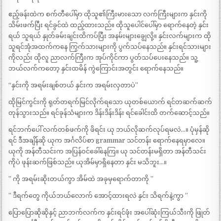
ဧည့်ခန်းထဲက စက်တီပေါ်မှာ ထိုသူ၏ကြီးမားသော လက်ကြီးများက နှင်းကို
သိမ်းဖက်ပြီး ရင်ခွင်ထဲ ထည့်ထားသည်။ ထိုသူပေါင်ပေါ်မှာ ရောက်နေတဲ့ နှင်း
ရယ် သူရယ် နှုတ်ခမ်းချင်းထိကပ်ပြီး အနမ်းများချွေလို့။ နှင်းလက်များက ထို
သူရင်အုံအထက်ကနေ ကြွက်သားများကို ပွက်သပ်နေသည်။ နှင်းရင်သားများ
ကိုလည်း ထိုလူ ညာလက်ကြီးက အုပ်ကိုင်ကာ ပွတ်သပ်ပေးနေသည်။ သူ့
ဘယ်လက်ကတော့ နှင်းထမိန် ကွဲကြောင်းအတွင်း ရောက်နေသည်။
“နှင်းကို အရမ်းချစ်တယ် နှင်းက အရမ်းလှတာပဲ”
ထိုမြင်ကွင်းကို ရုတ်တရက်မြင်လိုက်ရသော ယုတစ်ယောက် ရင်တဆက်ဆက်
တုန်သွားသည်။ ရင်ခုန်သံများက ဒိန်းဒိန်းဒိန်း ရင်ခေါင်းထိ တက်ဆောင့်သည်။
ရင်ဘက်ပေါ် လက်တစ်ဖက်ကို ဖိရင်း ယု ဘယ်လိုဆက်လုပ်ရမလဲ…။ ပုံမှန်ဆို
ရင် ဒီအချိန်ဆို ယုက အင်္ဂလိပ်စာ grammar သင်တန်း ရောက်နေရမှာလေ။
ယုကို အန်တီသင်းက အပြန်ဝင်ခေါ်နေကြ။ ယု သင်တန်းမရှိတာ အန်တီသင်း
ကိုပဲ ဖုန်းဆက်ဖြစ်သည်။ ယုအိမ်မှာရှိနေတာ နှင်း မသိဘူး…။
” ကို အရမ်းဆိုးတယ်ကွာ အိမ်ထဲ အခုမှရောက်တာကို ”
” ဒီရက်တွေ ကိုယ်ဘယ်လောက် အောင့်ထားရလဲ နှင်း သိရက်နဲ့ကွာ ”
ပြောပြောဆိုဆိုနှင့် ညာဘက်လက်က နှင်းရင်ဖုံး အပေါ်ဆုံးကြယ်သီးကို ဖြုတ်