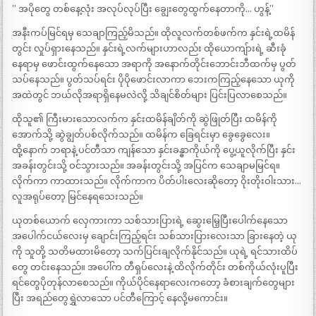
” အပိုတွေ တစ်နေ့လုံး အလုပ်လုပ်ပြီး ချွေးတွေထွက်နေတာကို… ဟွန့်”
အနီးကပ်မြင်ရမှ သေချာကြည့်မိသည်။ ထိုလူလက်တစ်ဖက်က နှင်းရဲ့ထမိန်
တွင်း လှုပ်ရှားနေသည်။ နှင်းရဲ့လက်များဟာလည်း ထိုယောကျ်ားရဲ့ ဆီးခုံ
နေရာမှ ဖောင်းထွက်နေသော အရာကို အနောက်တိုင်းဘောင်းဘီထက်မှ ပွတ်
သပ်နေသည်။ ပွတ်သပ်ရင်း ပိုပိုဖောင်းလာကာ ဘေးကကြည့်နေသော ယုကို
အထဲတွင် ဘယ်လိုအရာရှိနေမလဲလို့ သိချင်စိတ်များ ပြင်းပြလာစေသည်။
ထိုသူ၏ ကြီးမားသောလက်က နှင်းထမိန်ချိတ်ကို ဆွဲဖြုတ်ပြီး ထမိန်ကို
အောက်သို့ ဆွဲချွတ်ပစ်လိုက်သည်။ ထမိန်က ခြေရင်းမှာ ခွေခွေလေး။
ထို့နောက် ဘရာနဲ့ ပင်တီသာ ကျန်သော နှင်းခန္ဓာကိုယ်ကို ပွေ့ယူလိုက်ပြီး နှင်း
အခန်းတွင်းသို့ ဝင်သွားသည်။ အခန်းတွင်းသို့ အပြင်က သေချာမမြင်ရ။
လိုက်ကာ ကာထားသည်။ လိုက်ကာက ပိတ်ပါးလေးဆိုတော့ ဝိုးတိုးဝါးသား…
လူအရုပ်တော့ မြင်နေရသေးသည်။
ယုတစ်ယောက် လှေကားကာ သစ်သားပြားရဲ့ ဆွေးမြေ့ပြီးပေါက်နေသော
အပေါက်ငယ်လေးမှ ချောင်းကြည့်ရင်း သစ်သားပြားလေးသာ ခြားနေတဲ့ ယု
ကို သူတို့ သတိမထားမိတော့ သက်ပြင်းချလိုက်နိုင်သည်။ ယုရဲ့ ရင်သားထိပ်
တွေ တင်းနေသည်။ အပေါ်က တီရှပ်လေးနဲ့ ထိလိုက်တိုင်း တစ်ကိုယ်လုံးပူပြီး
ရင်တွေပိုတုန်လာစေသည်။ ကိုယ်ပိုင်နေရာလေးကတော့ ခံစားချက်တွေများ
ပြီး အရည်တွေရွှဲလာသော ပင်တီကြောင့် နေလို့မကောင်း။