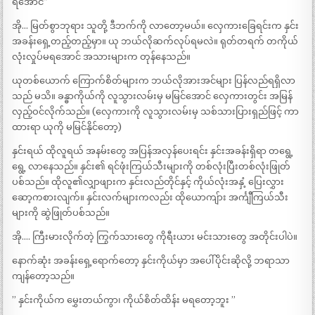
ရအောင်”
အို… မြတ်စွာဘုရား သူတို့ ဒီဘက်ကို လာတော့မယ်။ လှေကားခြေရင်းက နှင်း
အခန်းရှေ့တည့်တည့်မှာ။ ယု ဘယ်လိုဆက်လုပ်ရမလဲ။ ရုတ်တရက် တကိုယ်
လုံးလှုပ်မရအောင် အသားများက တုန်နေသည်။
ယုတစ်ယောက် ကြောက်စိတ်များက ဘယ်လိုအားအင်များ ပြန်လည်ရရှိလာ
သည် မသိ။ ခန္ဓာကိုယ်ကို လူသွားလမ်းမှ မမြင်အောင် လှေကားတွင်း အမြန်
လှည့်ဝင်လိုက်သည်။ (လှေကားကို လူသွားလမ်းမှ သစ်သားပြားရှည်ဖြင့် ကာ
ထားရာ ယုကို မမြင်နိုင်တော့)
နှင်းရယ် ထိုလူရယ် အနမ်းတွေ အပြန်အလှန်ပေးရင်း နှင်းအခန်းရှိရာ တရွေ့
ရွေ့ လာနေသည်။ နှင်း၏ ရင်ဖုံးကြယ်သီးများကို တစ်လုံးပြီးတစ်လုံးဖြုတ်
ပစ်သည်။ ထိုလူ၏လျှာဖျားက နှင်းလည်တိုင်နှင့် ကိုယ်လုံးအနှံ့ ပြေးလွှား
ဆော့ကစားလျက်။ နှင်းလက်များကလည်း ထိုယောကျ်ား အင်္ကျီကြယ်သီး
များကို ဆွဲဖြုတ်ပစ်သည်။
အို…. ကြီးမားလိုက်တဲ့ ကြွက်သားတွေ ကိုရီးယား မင်းသားတွေ အတိုင်းပါပဲ။
နောက်ဆုံး အခန်းရှေ့ရောက်တော့ နှင်းကိုယ်မှာ အပေါ်ပိုင်းဆိုလို့ ဘရာသာ
ကျန်တော့သည်။
” နှင်းကိုယ်က မွှေးတယ်ကွာ၊ ကိုယ်စိတ်ထိန်း မရတော့ဘူး ”