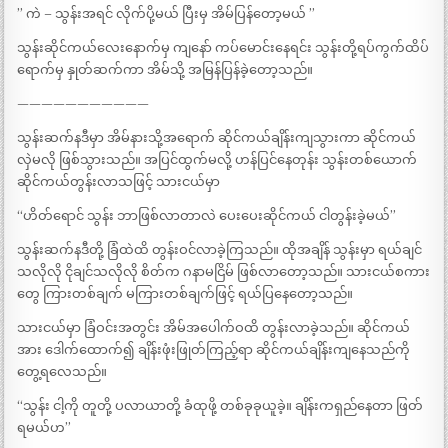
” ကဲ – သွန်းအရင် လိုက်ပို့မယ် ပြီးမှ အိမ်ပြန်တော့မယ် ”
သွန်းဆိုင်ကယ်လေးနောက်မှ ကျနော် ကပ်မောင်းနေရင်း သွန်းတို့ရပ်ကွက်ထိပ်
ရောက်မှ နှုတ်ဆက်ကာ အိမ်သို့ အမြန်ပြန်ခဲ့တော့သည်။
———————————
သွန်းဆက်နဒီမှာ အိမ်နားသို့အရောက် ဆိုင်ကယ်ချိန်းကျသွားကာ ဆိုင်ကယ်
လှဲမလို ဖြစ်သွားသည်။ အပြင်ထွက်မလို့ ဟန်ပြင်နေတုန်း သွန်းတစ်ယောက်
ဆိုင်ကယ်တွန်းလာသဖြင့် သားငယ်မှာ
“ဟိတ်ရောင် သွန်း ဘာဖြစ်လာတာလဲ ပေးပေးဆိုင်ကယ် ငါတွန်းခဲ့မယ်”
သွန်းဆက်နဒီတို့ ခြံထဲထိ တွန်းဝင်လာခဲ့ကြသည်။ ထိုအချိန် သွန်းမှာ ရယ်ချင်
သလိုလို ငိုချင်သလိုလို စိတ်က ဂနာမငြိမ် ဖြစ်လာတော့သည်။ သားငယ်စကား
တွေ ကြားတစ်ချက် မကြားတစ်ချက်ဖြင့် ရယ်ပြနေတော့သည်။
သားငယ်မှာ ခြံဝင်းအတွင်း အိမ်အပေါက်ဝထိ တွန်းလာခဲ့သည်။ ဆိုင်ကယ်
အား ဒေါက်ထောက်၍ ချိန်းဖုံးဖြုတ်ကြည့်ရာ ဆိုင်ကယ်ချိန်းကျနေသည်ကို
တွေ့ရလေသည်။
“သွန်း ငါ့ကို တူတို့ ပလာယာတို့ ခံထုဖို့ တစ်ခုခုယူခဲ့။ ချိန်းကရှည်နေတာ ဖြတ်
ရမယ်ဟ”