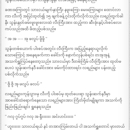
ခဏအကြာတွင် သားငယ်မျက်နှာကြီး နဖူးကြော မေးကြောများ ထောင်လာ
ကာ လီးကို အပြင်ထုတ်၍ ၁၅ ချက်ခန့် ဂွင်းတိုက်လိုက်သည်။ လရည်ထွက်ခါ
နီး သွန်းနှုတ်ခမ်းဖူးဖူးလေးထဲ လီးကြီးအား ထည့်ကာ ဆီးခုံးနှင့်ပါးစပ်လေး
ကပ်သည်အထိ ဖိထည့်ပစ်သည်။
” အ အ —– အု ဖလွပ် ဖွိဖွိ ”
သွန်းတစ်ယောက် ပါးစပ်အတွင်း လီးကြီးက အပြည့်နေရာယူလိုက်
သောကြောင့် အနေရခက်ကာ ခေါင်းကို နောက်လှန်ပစ်ရင်း တအုအုနဲ့
အသက်ရှူကြပ်နေတော့သည်။ သားငယ်မှာ ဒီတစ်ကြိမ် လီးကြီးအား ထုတ်မ
ပေးပဲ သွန်းဆက်နဒီ ခေါင်းအား ဖမ်းကိုင်ထားရင်း လရည်များ ပန်းထည့်
ပစ်လိုက်သည်။
” ဇွိ ဇွိ အု ဖလွပ် ဖလပ် ”
လရည်များကုန်သွားမှ လီးကို ပါးစပ်မှ ထုတ်ပေးရာ သွန်းဆက်နဒီမှာ
အာခေါင်ထဲရောက်နေသော လရည်များအား ကြိတ်မှိတ်မျိုချကာ အသက်ကို
ဖြည်းဖြည်းချင်း ရှူနေရသည်။
” ဂလု ဂွပ်ဂွပ် ဂလု အ ရှီးးးးးး အင်းဟင်းးးးး ”
” ဟူးးးးးး သားငယ်ရယ် နင် တအားကြမ်းတယ် ငါ အသက်ရှူတောင် မှားတယ်