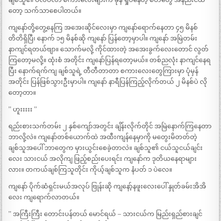
တော့ သက်သာစေပါတယ်။
ကျနော်တို့တွေ့နေကြ အအေးဆိုင်လေးမှာ ကျနော်ရောက်နေတာ ၄၅ မိနစ်
တိတိရှိပြီ၊ နောက် ၁၅ မိနစ်ဆို ကျနော် ပြန်တော့မှာပါ။ ကျနော် အမြဲတမ်း
နာကျင်ရတယ်ဗျာ။ သောက်မလို့ ကိုင်ထားတဲ့ အအေးခွက်လေးတောင် လွတ်
ကြတော့မလို့။ ထုံးစံ အတိုင်း ကျနော်ပြန်ရတော့မယ်။ တစ်ညလုံး နာကျင်နေရ
ပြီး နောက်ရက်ကျ ချစ်သူရဲ့ တီတီတာတာ စကားလေးတွေကြားမှာ ပုံမှန်
အတိုင်း ပြန်ဖြစ်သွားဦးမှာပါ။ ကျနော် နာရီပြန်ကြည့်လိုက်တယ် ၂ မိနစ်ပဲ လို
တော့တာ။
” ဟူးးးးး ”
ရည်းစားသက်တမ်း ၂ နှစ်ကျော်အတွင်း ချိန်းလိုက်တိုင် အမြဲနောက်ကြနေတာ
ဘာလို့လဲ။ ကျနော်တစ်ယောက်ထဲ အထီးကျန်နေမှာကို မတွေးမိတတ်တဲ့
ချစ်သူအပေါ် ဘာတွေက မှားယွင်းစေခဲ့တာလဲ။ ချစ်သူ၏ ငယ်သူငယ်ချင်း
လေး သားငယ် အလိုကျ ဖြည့်စည်းပေးရင်း ကျနော်က ဒုတိယနေရာများ
လား။ တကယ်ချစ်ကြသူတိုင်း ကိုယ့်ချစ်သူက နံပတ် ၁ ပဲလေ။
ကျနော် ပိုက်ဆံရှင်းမယ်အလုပ် ဗြုန်းဆို ကျနော့်နဖူးလေးပေါ် နှုတ်ခမ်းအိအိ
လေး ကျရောက်လာတယ်။
” အကြီးကြီး တောင်းပန်တယ် မောင်ရယ် – သားငယ်က မြည်းရှည်စားချင်