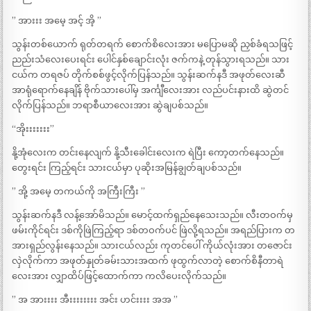
” အားးး အမေ့ အင့် အိ့ ”
သွန်းတစ်ယောက် ရုတ်တရက် စောက်စိလေးအား မပြောမဆို ညှစ်ခံရသဖြင့်
ညည်းသံလေးပေးရင်း ပေါင်နှစ်ချောင်းလုံး ဇက်ကနဲ့ တုန်သွားရသည်။ သား
ငယ်က တရဇပ် တိုက်စစ်ဖွင့်လိုက်ပြန်သည်။ သွန်းဆက်နဒီ အဖုတ်လေးဆီ
အာရုံရောက်နေချိန် ဗိုက်သားပေါ်မှ အင်္ကျီလေးအား လည်ပင်းနားထိ ဆွဲတင်
လိုက်ပြန်သည်။ ဘရာစီယာလေးအား ဆွဲချပစ်သည်။
“အိုးးးးးးး”
နို့အုံလေးက တင်းနေလျက် နို့သီးခေါင်းလေးက ရဲပြီး ကော့တက်နေသည်။
တွေးရင်း ကြည့်ရင်း သားငယ်မှာ ပုဆိုးအမြန်ချွတ်ချပစ်သည်။
” အို့ အမေ့ တကယ်ကို အကြီးကြီး ”
သွန်းဆက်နဒီ လန့်အော်မိသည်။ မောင့်ထက်ရှည်နေသေးသည်။ လီးတဝက်မှ
ဖမ်းကိုင်ရင်း ဒစ်ကိုဖြဲကြည့်ရာ ဒစ်တဝက်ပင် ဖြဲလို့ရသည်။ အရည်ပြားက တ
အားရှည်လွန်းနေသည်။ သားငယ်လည်း ကုတင်ပေါ် ကိုယ်လုံးအား တဇောင်း
လှဲလိုက်ကာ အဖုတ်နှုတ်ခမ်းသားအထက် ဖုထွက်လာတဲ့ စောက်စိနီတာရဲ
လေးအား လျှာထိပ်ဖြင့်ထောက်ကာ ကလိပေးလိုက်သည်။
” အ အားးးး အီးးးးးးးး အင်း ဟင်းးးး အအ ”