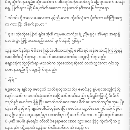
မီးပူတိုက်နေသည်။ ဘိုးတော်က ခေါင်းရင်းခန်းအဝင်တွင် ခြေရင်းဘက်အခန်း
ရှေ့ ဖြတ်ရသဖြင့် မီးပူတိုက်နေသော သွန်းဆက်နဒီအား မြင်သွားရာ
” ဇင်ဇင် ဟိုကလေးမလေးက နင့်ညီမလား ကိုယ်လုံးက မိုက်တာ ဖင်ကြီးတွေ
က ကားပြီး အိစက်နာဟာ ”
” ရှုးးး တိုးတိုးပြောပါရှင်။ အဲ့ဒါ ကျမယောင်္ကျားရဲ့ ညီမရှင့်။ အိမ်မှာ အရာရှိ
စာမေးပွဲဖြေဖို့ ခဏတည်းတာပါ နက်ဖန်ဆို ပြန်မှာ ”
သွန်းဆက်နဒီမှာ မိမိအကြောင်းပါလာသဖြင့် ခေါင်းရင်းခန်းဖက်သို့ ကြည့်ရန်
အပေါက်လိုက်ရှာရာ အပေါက်သေးသေးတစ်ခု တွေ့လိုက်ရသည်။
ချောင်းကြည့်လိုက်ရာ မသဇင်က ဘိုးတော်ပုဆိုးထဲ လက်သွင်းကာ ဂွင်းထု
ပေးနေသည်ကို တွေ့လိုက်ရသည်။
” အိုရ် ”
မန္တလေးမှ ချစ်သူ မောင့်ကို သတိရလိုက်သည်။ မောင်နှင့် ရုပ်ရှင်အတူကြည့်
လျင် မောင်က နောက်ဆုံးတမ်း အမြဲတမ်းဝယ်သည်။ ရုပ်ရှင်စပြလို့ မီးမိတ်
သည်နှင့် မောင်က နို့စို့ ပြီး စောက်ပတ်လေးအား နိုက်ပေးတတ်သည်။ သူမ ပြီး
တဲ့အခါ ပုဆိုးကို ချက်ပေါ်ထိလှန်ပေးပြီး မောင်က သူ့လီးအား ဂွင်းတိုက်ခိုင်း
လေ့ရှိသည်။ တွေးနေစဉ်မှာ မသဇင်မှာ ဘိုးတော်လီးအား အပြင်မထုတ်သေး
ပဲ ပုဆိုးပေါ်မှ နမ်းရင်း လီးထိပ်နေရာလေးအား သွားလေးဖြင့် ကိုက်ကိုက် စွ
နေသည်။ ထို့နောက် သွန်းစက်နဒီအခန်းဘက် လှည့်ကာ