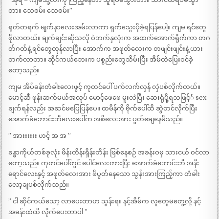
တာ။ သေစမ်း သေစမ်း”
ရုတ်တရက် မျက်နှာလေးအမ်းလာကာ ရှက်သွေးပိုခဲ့ရပြန်ပေါ့။ ကျမ ရင်တွေ
ဖိုလာတယ်။ ချက်ချင်းဆိုသလို ဝဲဘက်နှလုံးက အထက်အောက်ရိုက်ကာ တဂ
တ်ဂတ်နဲ့ ရင်တွေတုန်လာပြီး အောက်က အဖုတ်လေးက တဖျင်းဖျင်းနဲ့ ယား
တက်လာတာ။ ဆိုင်ကယ်ဘေးက ပစ္စည်းတွေသိမ်းပြီး အိမ်ထဲပြေးဝင်ခဲ့
တော့သည်။
ကျမ အိပ်ခန်းတံခါးလေးဖွင့် ကုတင်ပေါ် ပက်လက်လှန် လှဲပစ်လိုက်တယ်။
မောင့်ဆီ ဖုန်းဆက်မယ်အလုပ် မောင့်ဖေဖေ မူးလဲပြီး ဆေးရုံပို့ရသဖြင့်် sex
ချက်ရန်လည်း အဆင်မပြေပြန်ပေ။ ထမိန်ကို ဗိုက်ပေါ်ထိ ဆွဲတင်လိုက်ပြီး
အောက်ခံဘောင်းဘီလေးပေါ်က အစိလေးအား ပွတ်ချေနေမိသည်။
” အားးးးးး ဟင့် အ အ ”
ခန္ဓာကိုယ်တစ်ခုလုံး ဖိန်းတိန်းရှိန်းတိန်း ဖြစ်နေစဉ် အခန်းဝမှ သားငယ် ဝင်လာ
တော့သည်။ ကုတင်ပေါ်တွင် ပေါင်လေးကားပြီး အောက်ခံဘောင်းဘီ အနီး
ရောင်လေးနှင့် အဖုတ်လေးအား ဖိပွတ်နေသော သွန်းအားကြည့်ကာ တံခါး
လော့ချပစ်လိုက်သည်။
” ငါ ဆိုင်ကယ်သော့ လာပေးတာဟ သွန်းရ။ နင့်အိမ်က လူတွေမတွေ့လို့ နင့်
အခန်းထဲထိ လိုက်ပေးတာပါ ”