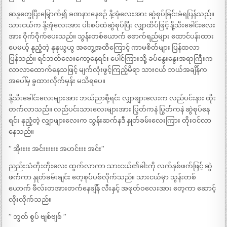
ဆန္ဒတွေပြီးမြှောက်၍ ခဏနားနေစဉ် နို့အုံလေးအား ဆွဲစုပ်ခြင်းခံရပြန်သည်။
သားငယ်က နို့အုံလေးအား ပါးစပ်ထဲဆွဲစုပ်ပြီး လျှာထိပ်ဖြင့် နို့သီးခေါင်းလေး
အား ဝိုက်ဝိုက်ပေးသည်။ သွန်းတစ်ယောက် စောက်ရည်များ ထောင်ပန်းထား
ပေမယ့် နုညံ့တဲ့ နုနုယွယွ အတွေ့အထိကြောင့် ကာမစိတ်များ ပြန်ထလာ
ပြန်သည်။ ရင်ဘတ်လေးကော့နေရင်း ပေါင်ကြားသို့ ခပ်နွေးနွေးအရာကြီးက
လာလာထောက်နေသဖြင့် မျက်လုံးဖွင့်ကြည့်မိရာ သားငယ် ဘယ်အချိန်က
အပေါ်မှ ခွထားလိုက်မှန်း မသိရပေ။
နို့သီးခေါင်းလေးများအား ဘယ်ညာစို့ရင်း လျှာဖျားလေးက လည်ပင်းနား ထိုး
တက်လာသည်။ လည်ပင်းသားလေးများအား ပြွတ်ကနဲ ပြွတ်ကနဲ ဆွဲစုပ်နေ
ရင်း နုညံ့တဲ့ လျှာဖျားလေးက သွန်းဆက်နဒီ နှုတ်ခမ်းလေးကြား တိုးဝင်လာ
နေသည်။
” အိုးးးး အင်းးးးးး အဟင်းးး အင်း”
ညည်းသံတိုးတိုးလေး ထွက်လာကာ သားငယ်၏ခါးကို လက်နှစ်ဖက်ဖြင့် ဆွဲ
ဖက်ကာ နှုတ်ခမ်းချင်း တေ့စုပ်ပစ်လိုက်သည်။ သားငယ်မှာ သွန်းတစ်
ယောက် ဖီလ်းတအားတက်နေချိန် လီးနှင့် အဖုတ်ဝလေးအား တေ့ကာ ဆောင့်
လိုးလိုက်သည်။
” ဘွတ် စွပ် ဗျစ်ဗျစ် ”