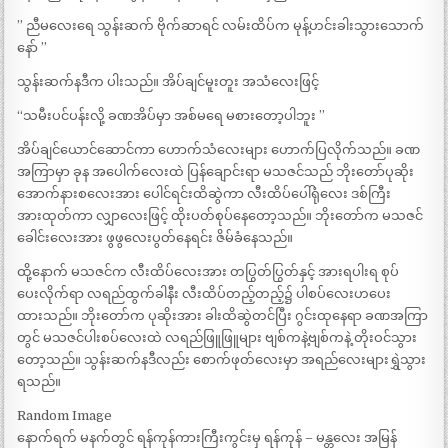
” ညီမလေးရေ သွန်းဆက် ဗိုက်ဆာရင် လမ်းထိပ်က မုန့်ဟင်းခါးသွားသောက်
နော် ”
သွန်းဆက်နဒီက ပါးသည်။ အိပ်ချင်မူးတူး အသံလေးဖြင့်
“သမီးပင်ပန်းလို့ ခဏအိပ်မှာ အစ်မရေ မစားတော့ပါဘူး ”
အိပ်ချင်ယောင်ဆောင်ကာ ဟောက်သံလေးများ ဟောက်ပြလိုက်သည်။ ခဏ
အကြာမှာ ခုန အပေါက်လေးထဲ ပြန်ချောင်းရာ မသဇင်သည် ဘိုးတော်ပုဆိုး
အောက်နားစလေးအား ပေါင်ရင်းထိဆွဲကာ လီးထိပ်ပေါ်ရုံလေး ဒစ်ကြီး
အားထုတ်ကာ လျှာလေးဖြင့် ထိုးပတ်စုပ်နေတော့သည်။ ဘိုးတော်က မသဇင်
ခေါင်းလေးအား ဖွဖွလေးပွတ်နေရင်း ဇိမ်ခံနေသည်။
ထို့နောက် မသဇင်က လီးထိပ်လေးအား တပြွတ်ပြွတ်နှင့် အားရပါးရ စုပ်
ပေးလိုက်ရာ လရည်ထွက်ခါနီး လီးထိပ်တည့်တည့်၌ ပါစပ်လေးဟပေး
ထားသည်။ ဘိုးတော်က ပုဆိုးအား ခါးထိဆွဲတင်ပြီး ဂွင်းထုနေရာ ခဏအကြာ
တွင် မသဇင်ပါးစပ်လေးထဲ လရည်ဖြူဖြူများ ဗျစ်ကနဲ့ဗျစ်ကနဲ့ တိုးဝင်သွား
တော့သည်။ သွန်းဆက်နဒီလည်း စောက်ဖုတ်လေးမှာ အရည်လေးများရွှဲသွား
ရသည်။
Random Image
နောက်ရက် မနက်တွင် ရန်ကုန်ကားကြီးကွင်းမှ ရန်ကုန် – မန္တလေး အမြန်