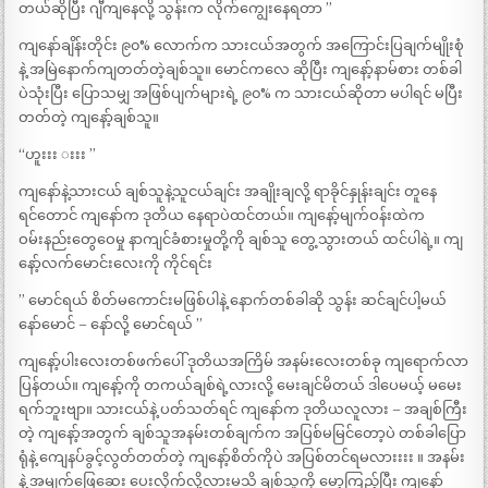
တယ်ဆိုပြီး ဂျီကျနေလို့ သွန်းက လိုက်ကျွေးနေရတာ ”
ကျနော်ချိန်းတိုင်း ၉၀% လောက်က သားငယ်အတွက် အကြောင်းပြချက်မျိုးစုံ
နဲ့ အမြဲနောက်ကျတတ်တဲ့ချစ်သူ။ မောင်ကလေ ဆိုပြီး ကျနော့်နာမ်စား တစ်ခါ
ပဲသုံးပြီး ပြောသမျှ အဖြစ်ပျက်များရဲ့ ၉၀% က သားငယ်ဆိုတာ မပါရင် မပြီး
တတ်တဲ့ ကျနော့်ချစ်သူ။
“ဟူးးး းးး ”
ကျနော်နဲ့သားငယ် ချစ်သူနဲ့သူငယ်ချင်း အချိုးချလို့ ရာခိုင်နှုန်းချင်း တူနေ
ရင်တောင် ကျနော်က ဒုတိယ နေရာပဲထင်တယ်။ ကျနော့်မျက်ဝန်းထဲက
ဝမ်းနည်းတွေဝေမှု နာကျင်ခံစားမှုတို့ကို ချစ်သူ တွေ့သွားတယ် ထင်ပါရဲ့။ ကျ
နော့်လက်မောင်းလေးကို ကိုင်ရင်း
” မောင်ရယ် စိတ်မကောင်းမဖြစ်ပါနဲ့ နောက်တစ်ခါဆို သွန်း ဆင်ချင်ပါ့မယ်
နော်မောင် – နော်လို့ မောင်ရယ် ”
ကျနော့်ပါးလေးတစ်ဖက်ပေါ် ဒုတိယအကြိမ် အနမ်းလေးတစ်ခု ကျရောက်လာ
ပြန်တယ်။ ကျနော့်ကို တကယ်ချစ်ရဲ့လားလို့ မေးချင်မိတယ် ဒါပေမယ့် မမေး
ရက်ဘူးဗျာ။ သားငယ်နဲ့ ပတ်သတ်ရင် ကျနော်က ဒုတိယလူလား – အချစ်ကြီး
တဲ့ ကျနော့်အတွက် ချစ်သူအနမ်းတစ်ချက်က အပြစ်မမြင်တော့ပဲ တစ်ခါပြော
ရုံနဲ့ ကျေနပ်ခွင့်လွတ်တတ်တဲ့ ကျနော့်စိတ်ကိုပဲ အပြစ်တင်ရမလားးးး ။ အနမ်း
နဲ့ အမျက်ဖြေဆေး ပေးလိုက်လို့လားမသိ ချစ်သူကို မော့ကြည့်ပြီး ကျနော်