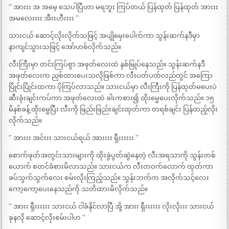
” အားးး အ အမေ့ သေပါပြီဟာ မရဘူး ကြပ်တယ် ပြန်ထုတ် ပြန်ထုတ် အားးး
အမလေးးးး အီးးဟီးးးး ”
သားငယ် ဆောင့်လိုးလိုက်သဖြင့် အပျိုမှေးပေါက်ကာ သွန်းဆက်နဒီမှာ
နာကျင်သွားသဖြင့် အော်ဟစ်လိုက်သည်။
လီးကြီးမှာ တင်းကြပ်စွာ အဖုတ်လေးထဲ နှစ်မြုပ်နေသည်။ သွန်းဆက်နဒီ
အဖုတ်လေးက ညှစ်ထားပေးသလိုဖြစ်ကာ လီးပတ်ပတ်လည်တွင် အကြော
ပြိုင်းပြိုင်းထကာ ပိုကြပ်လာသည်။ သားငယ်မှာ လီးကြီးကို ပြန်ထုတ်မပေးပဲ
ဆီးခုံးချင်းကပ်ကာ အဖုတ်လေးထဲ ခါးကစား၍ ထိုးမွှေပေးလိုက်သည်။ ၁၅
မိနစ်ခန့် ထိုးမွှေပြီး လီးကို ဖြည်းဖြည်းချင်းထုတ်ကာ တရစ်ချင်း ပြန်ထည့်လိုး
လိုက်သည်။
” အားးး အင်းးး သားငယ်ရယ် အားးးး ရှီးးးးးး ”
စောက်ဖုတ်အတွင်းသားများကို ထိုးခွဲပွတ်ဆွဲနေတဲ့ လီးအရသာကို သွန်းတစ်
ယောက် စတင်ခံစားမိလာသည်။ သားငယ်က လီးတဝက်လောက် ထုတ်ကာ
ခပ်သွက်သွက်လေး စမ်းလိုးကြည့်သည်။ သွန်းဘက်က အလိုက်သင့်လေး
ကော့ကော့ပေးနေသည်ကို သတိထားမိလိုက်သည်။
” အားး ရှီးးးးးး သားငယ် ငါခံနိုင်လာပြီ အို့ အားး ရှီးးးးးး လိုးလိုးးး သားငယ်
ခုနလို ဆောင့်လိုးစမ်းပါဟ ”