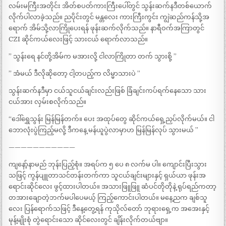
လမ်းမကြီးအတိုင်း အိတ်စပတ်ကားကြီးပေါ်တွင် သွန်းဆက်နဒီတစ်ယောက်
လိုက်ပါလာခဲ့သည်။ ညပိုင်းတွင် မန္တလေး ကားကြီးကွင်း ကျွဲဆည်ကန်သို့အ
ရောက် အိမ်သို့လာကြိုပေးရန် ဖုန်းဆက်လိုက်သည်။ နာရီဝက်အကြာတွင်
CZI ဆိုင်ကယ်လေးဖြင့် သားငယ် ရောက်လာသည်။
” သွန်းရေ နင်တို့အိမ်က မအားလို့ ငါလာကြိုတာ တက် သွားစို့ ”
” အံမယ် ဒီလိုဆိုတော့ ငါ့တပည့်က လိမ္မာသားပဲ ”
သွန်းဆက်နဒီမှာ ငယ်သူငယ်ချင်းလည်းဖြစ် ခြံချင်းကပ်ရက်နေသော သား
ငယ်အား လှမ်းစလိုက်သည်။
“ဒေါ်ရွှေသွန်း မြန်မြန်တက်။ ပေး အထုပ်တွေ ဆိုင်ကယ်ရှေ့ညှပ်လိုက်မယ်။ ငါ
ဘောလုံးပွဲကြည့်မလို့ ဒီကနေ့ မန်ယူပွဲလာမှာဟ မြန်မြန်လုပ် သွားမယ် ”
———————————
ကျနော့်နာမည် ဘုန်းပြည့်စုံ။ အရပ်က ၅ ပေ ၈ လက်မ ပါ။ ကျောင်းပြီးသွား
သဖြင့် ကွန်ပျူတာသင်တန်းတက်ကာ သူငယ်ချင်းများနှင့် ရှယ်ယာ ဖုန်းအ
ရောင်းဆိုင်လေး ဖွင့်ထားပါတယ်။ အသားဖြူဖြူ ဆံပင်တိုတိုနဲ့ ရုပ်ရည်ကတာ့
တအားချောတဲ့ဘက်မပါပေမယ့် ကြည့်ကောင်းပါတယ်။ မနေ့ညက ချစ်သူ
လေး ပြန်ရောက်သဖြင့် ဒီနေ့တွေ့ရန် ကုသိုလ်တော် ဘုရားရှေ့က အအေးနှင့်
မုန့်မျိုးစုံ တွဲရောင်းသော ဆိုင်လေးတွင် ချိန်းလိုက်တယ်ဗျာ။