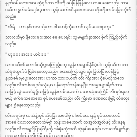
နှုတ်ခမ်းလေးအား ဆွဲစုပ်ကာ လီးကို ခပ်မြန်မြန်လေး ထုပေးနေသည်။ သား
ငယ်က နူတ်ခမ်းချင်းခွာကာ သွန်းဆက်နဒီ နားနားလေး တိုးတိုးကပ်ပြောလိုက်
သည်။
” အိုရ် – ဟာ နင်ကလည်းဟာ ငါ မောင့်ကိုတောင် လုပ်မပေးဖူးဘူး ”
သားငယ်မှာ နို့လေးများအား ချေပေးရင်း သူမမျက်နှာအား စိုက်ကြည့်လိုက်
သည်။
” ဟူးးးးး အင်းးး ဟင်းးးး ”
သားငယ်၏ တောင်းဆိုမှု့အကြည့်တွေ သွန်း မရှောင်နိုင်ခဲ့ပါ။ သွန်းဆီက ဘာ
သံမှမထွက်ပဲ ငြိမ်နေတော့သည်။ ခဏအကြာတွင် ဆုံးဖြတ်ပြီးဟန်ဖြင့်
နှုတ်ခမ်းဖူးဖူးလေးအား ဟကာ သားငယ်၏ လီးကြီးအား ငုံစုပ်လိုက်လေ
သည်။ လီးတစ်ချောင်းလုံးမှာ ပန်းရောင်သန်းနေပြီး လမွှေးများရိတ်ထား
သဖြင့် ဆွဲဆောင်မူရှိသဖြင့် သွန်းတစ်ယောက် ပထမဆုံးအကြိမ် လီးစုပ်ရပေ
မယ့် မက်မက်မောမော စုပ်ပေးနေမိသည်။ လီးကြီးမှာ ခဏလေးဖြင့် တံတွေး
များ ရွှဲနေတော့သည်။
လီးအရင်းမှ လက်နဲ့ဆုပ်ကိုင်ပြီး အပေါ်မှ ပါးစပ်လေးနှင့် စုပ်တာတောင်
အာခေါင်လာလာထောက်မိ၍ သွန်းတစ်ယောက် တအွတ်အွတ်နှင့် သီးနေရ
သည်။ လီးအရည်ပြားကြီးကို ဒစ်ဖုံးတဲ့အထိ ဆွဲစုပ်ပေးရင်း သားငယ်မျက်နှာ
အား မော့ကြည့်လိုက်မိသည်။ သားငယ်က