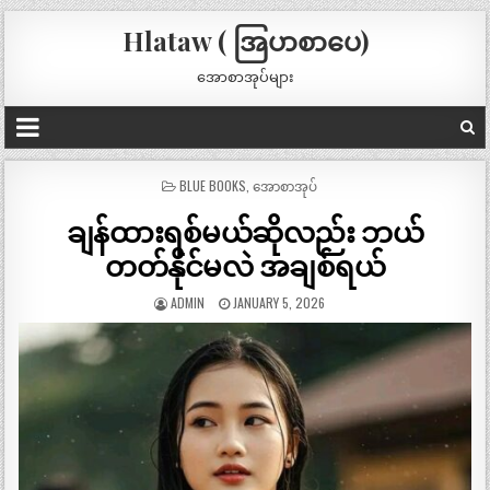
Hlataw ( အြပာစာပေ)
အောစာအုပ်များ
POSTED
BLUE BOOKS
,
အောစာအုပ်
IN
ချန်ထားရစ်မယ်ဆိုလည်း ဘယ်
တတ်နိုင်မလဲ အချစ်ရယ်
ADMIN
JANUARY 5, 2026