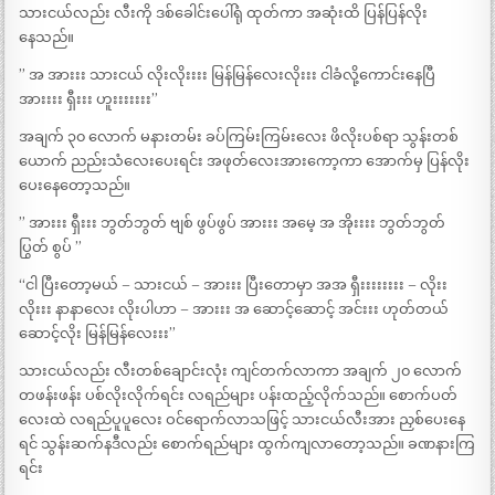
သားငယ်လည်း လီးကို ဒစ်ခေါင်းပေါ်ရုံ ထုတ်ကာ အဆုံးထိ ပြန်ပြန်လိုး
နေသည်။
” အ အားးး သားငယ် လိုးလိုးးးး မြန်မြန်လေးလိုးးး ငါခံလို့ကောင်းနေပြီ
အားးးး ရှီးးး ဟူးးးးးးး”
အချက် ၃၀ လောက် မနားတမ်း ခပ်ကြမ်းကြမ်းလေး ဖိလိုးပစ်ရာ သွန်းတစ်
ယောက် ညည်းသံလေးပေးရင်း အဖုတ်လေးအားကော့ကာ အောက်မှ ပြန်လိုး
ပေးနေတော့သည်။
” အားးး ရှီးးး ဘွတ်ဘွတ် ဗျစ် ဖွပ်ဖွပ် အားးး အမေ့ အ အိုးးးး ဘွတ်ဘွတ်
ပြွတ် စွပ် ”
“ငါ ပြီးတော့မယ် – သားငယ် – အားးး ပြီးတောမှာ အအ ရှီးးးးးးးး – လိုးး
လိုးးး နာနာလေး လိုးပါဟာ – အားးး အ ဆောင့်ဆောင့် အင်းးး ဟုတ်တယ်
ဆောင့်လိုး မြန်မြန်လေးးး”
သားငယ်လည်း လီးတစ်ချောင်းလုံး ကျင်တက်လာကာ အချက် ၂၀ လောက်
တဖန်းဖန်း ပစ်လိုးလိုက်ရင်း လရည်များ ပန်းထည့်လိုက်သည်။ စောက်ပတ်
လေးထဲ လရည်ပူပူလေး ဝင်ရောက်လာသဖြင့် သားငယ်လီးအား ညှစ်ပေးနေ
ရင် သွန်းဆက်နဒီလည်း စောက်ရည်များ ထွက်ကျလာတော့သည်။ ခဏနားကြ
ရင်း