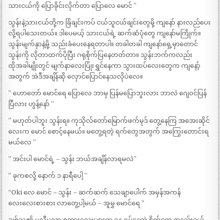
သားငယ်ကို ပြောခိုင်းလိုက်တာ ပြောလေ မောင် ”
သွန်းနဲ့သားငယ်တို့က ခြံချင်းကပ် ငယ်သူငယ်ချင်းတွေမို့ ကျနော် နားလည်ပေး
လို့ရပါသေးတယ်။ ဒါပေမယ့် သားငယ်ရဲ့ ဆက်ဆံပုံတွေ ကျနော်မကြိုက်။
သွန်းမျက်နှာနဲ့မို့ သည်းခံပေးနေရတာပါ။ တခါတခါ ကျနော်ရှေ့မှာတောင်
သွန်းကို လိုတာထက်ပိုပြီး ဂရုစိုက်ပြနေတတ်တာ။ သွန်းဘက်ကလည်း
ထိုအခါမျိုးတွင် မျက်နာလေးပြုံးရွှင်နေကာ သွားထပ်လေးတွေက ကျနော့်
အတွက် အဲဒီအချိန်ဆို လှောင်ပြောင်နေသလိုပဲလေ။
” ဟောတော် မောင်ရေ ပြောလေ ဘာမှ ပြန်မပြောဘူးလား ဘာလဲ ဂျေဝင်ပြန်
ပြီလား ဟွန့်နော် ”
” မဟုတ်ပါဘူး သွန်းရ။ ကုသိုလ်တော်မြောက်ဖက်မုဒ် တွေ့နေကြ အအေးဆိုင်
လေးက မောင် စောင့်နေမယ်။ မတွေ့ရတဲ့ ရက်တွေအတွက် အကြွေးတောင်းရ
မယ်လေ ”
” အင်းပါ မောင်ရဲ့ – သွန်း ဘယ်အချိန်လာရမလဲ”
” ခုကစလို့ နောက် ၁ နာရီပေါ့ ”
“Oki လေ မောင် – သွန်း – ဆက်ဆက် သေချာပေါက် အမှန်အကန်
လေးလေးစားစား လာတွေ့ပါ့မယ် – အူမွှ မောင်ရေ ”
ချစ်သူ၏ ပလီပလာ စကားလေးများက ခုန ရှုပ်နေတဲ့ စိတ်တွေ အနည်းငယ်