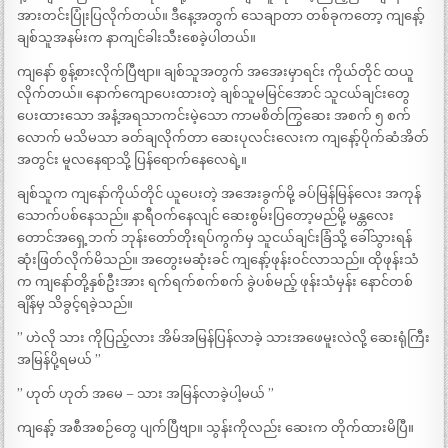
အားတင်းပြုံးပြလိုက်တယ်။ ဒီနေ့အတွက် သေချာတာ တစ်ခုကတော့ ကျနော့်
ချစ်သူအနမ်းက နာကျင်ခါးသီးစေခဲ့ပါတယ်။
ကျနော် စွန့်စားလိုက်ပြီဗျာ။ ချစ်သူအတွက် အအေးမှာရင်း ကိုယ်တိုင် ထယူ
လိုက်တယ်။ နောက်ကျောပေးထားတဲ့ ချစ်သူမမြင်အောင် သူငယ်ချင်းတွေ
ပေးထားသော အနံ့အရသာကင်းမဲ့သော ကာမစိတ်ကြွဆေး အစက် ၅ စက်
လောက် မသိမသာ ခတ်ချလိုက်တာ ဆေးပုလင်းလေးက ကျနော့်ပိုက်ဆံအိတ်
အတွင်း မူလနေရာသို့ ပြန်ရောက်နေလေရဲ့။
ချစ်သူက ကျနော်ကိုယ်တိုင် ယူပေးတဲ့ အအေးခွက်မို့ ခပ်မြန်မြန်လေး အကုန်
သောက်ပစ်နေသည်။ နာရီဝက်နေလျင် ဆေးစွမ်းပြတော့မည်မို့ မန္တလေး
တောင်အရှေ့ဘက် ဘုန်းတော်တိုးရပ်ကွက်မှ သူငယ်ချင်းခြံသို့ ခေါ်သွားရန်
ဆုံးဖြတ်လိုက်မိသည်။ အတွေးမဆုံးခင် ကျနော့်ဖုန်းဝင်လာသည်။ ထိုဖုန်းသံ
က ကျနော်တို့နှစ်ဦးအား ရက်ရက်စက်စက် ခွဲပစ်မည့် ဖုန်းသံမှန်း နောင်တစ်
ချိန်မှ သိခွင့်ရခဲ့သည်။
” ဟဲလို သား ကိုပြည့်လား အိမ်အမြန်ပြန်လာခဲ့ သားအဖေမူးလဲလို့ ဆေးရုံကြီး
အမြန်ပို့ရမယ် ”
” ဟုတ် ဟုတ် အမေ – သား အမြန်လာခဲ့ပါ့မယ် ”
ကျနော့် အစီအစဉ်တွေ ပျက်ပြီဗျာ။ သွန်းကိုလည်း ဆေးက တိုက်ထားမိပြီ။