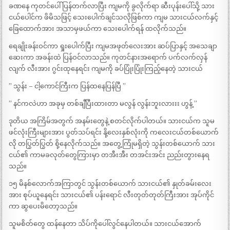
ခဏနေ ကုတင်ပေါ် ပြန်တက်လာပြီး ကျမကို ခွလိုက်ရာ ဆီးပုန်းပေါ်သို့ သား
ငယ်ပေါင်က ဖိမိသဖြင့် သေးပေါက်ချင်သလိုဖြစ်ကာ ကျမ သားငယ်လက်နှင့်
ခြေထောက်အား အသာမှဖယ်ကာ သေးပေါက်ရန် ထလိုက်သည်။
ရေချိုးခန်းဝင်ကာ ရှုးပေါက်ပြီး ကျမအဖုတ်လေးအား ဆပ်ပြာနှင့် အသေချာ
ဆေးကာ အခန်းထဲ ပြန်ဝင်လာသည်။ ကုတင်နားအရောက် ပက်လက်လှန်
လျက် လီးအား ဂွင်းထုနေရင်း ကျမကို ခပ်ပြုံးပြုံးကြည့်နေတဲ့ သားငယ်
” သွန်း – ငါ့ကောင်ကြီးက ပြန်ထနေပြန်ပြီ ”
” နင်ကလဲဟာ အခုမှ တစ်ချီပြီးထားတာ မလွန် လွန်းဘူးလားးး ဟွန့် ”
ဒုတိယ အကြိမ်အတွက် အနမ်းတွေနဲ့ စတင်လိုက်ပါတယ်။ သားငယ်က သူမ
ဖင်လုံးကြီးများအား ပွတ်သပ်ရင်း နို့လေးနှစ်လုံးကို ကလေးငယ်တစ်ယောက်
လို တပြွတ်ပြွတ် စို့နေလိုက်သည်။ အတွေ့ကြုံမရှိတဲ့ သွန်းတစ်ယောက် သား
ငယ်၏ ကာမခလုတ်တွေကြားမှာ တအီးအီး တအင်းအင်း ညည်းတွားနေရ
သည်။
၁၅ မိနစ်လောက်အကြာတွင် သွန်းတစ်ယောက် သားငယ်၏ နှုတ်ခမ်းလေး
အား စုပ်ယူနေရင်း သားငယ်၏ ပန်းရောင် လီးတုတ်တုတ်ကြီးအား အုပ်ကိုင်
ကာ ဆွပေးမိတော့သည်။
သူမစိတ်တွေ ထန်နေတာ သိပ်ကိုပေါ်လွင်နေပါတယ်။ သားငယ်အောက်