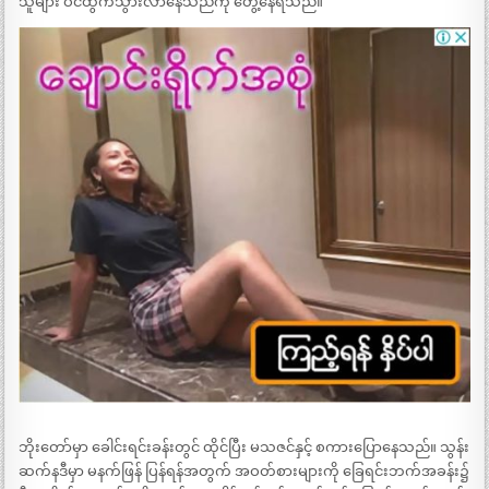
သူများ ဝင်ထွက်သွားလာနေသည်ကို တွေ့နေရသည်။
ဘိုးတော်မှာ ခေါင်းရင်းခန်းတွင် ထိုင်ပြီး မသဇင်နှင့် စကားပြောနေသည်။ သွန်း
ဆက်နဒီမှာ မနက်ဖြန် ပြန်ရန်အတွက် အဝတ်စားများကို ခြေရင်းဘက်အခန်း၌