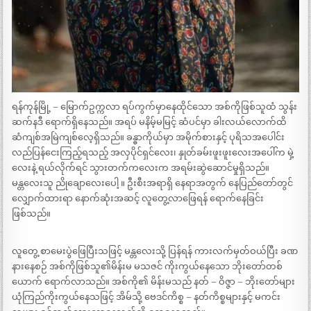
ရန်ကုန်မြို့ – မြောက်ဥက္ကလာ ရပ်ကွက်မှာနေထိုင်သော အစ်ကိုဖြစ်သူထံ သွန်း
ဆက်နဒီ ရောက်ရှိနေသည်။ အရပ် မနိမ့်မမြင့် ဆံပင်မှာ ခါးလယ်လောက်ထိ
ဆံကျစ်အမြဲကျစ်လေ့ရှိသည်။ ခန္ဓာကိုယ်မှာ အမိုက်စားနှင့် ပုရိသအပေါင်း
လည်ပြန်ငေးကြည့်ရသည့် အလှပိုင်ရှင်လေး၊ နှုတ်ခမ်းဖူးဖူးလေးအပေါ်က မှဲ့
လေးနဲ့ ရယ်လိုက်ရင် သွားတက်ကလေးက အရမ်းဆွဲဆောင်မှုရှိသည်။
မန္တလေးသူ ညိုချောလေးပေါ့ ။ ဦးစီးအရာရှိ နေရာအတွက် နေပြည်တော်တွင်
လျှောက်ထားရာ နောက်ဆုံးအဆင့် လူတွေ့လာဖြေရန် ရောက်နေခြင်း
ဖြစ်သည်။
လူတွေ့ စာမေးပွဲဖြေပြီးသဖြင့် မန္တလေးသို့ ပြန်ရန် ကားလက်မှတ်ဝယ်ပြီး ခဏ
နားနေစဉ် အစ်ကိုဖြစ်သူ၏မိန်းမ မသဇင် ကိုးကွယ်နေသော ဘိုးတော်တစ်
ယောက် ရောက်လာသည်။ အစ်ကို၏ မိန်းမသည် နတ် – ဝိဇ္ဇာ – ဘိုးတော်များ
ယုံကြည်ကိုးကွယ်နေသဖြင့် အိမ်သို့ ဗေဒင်ကိစ္စ – နတ်ကိစ္စများနှင့် မကင်း