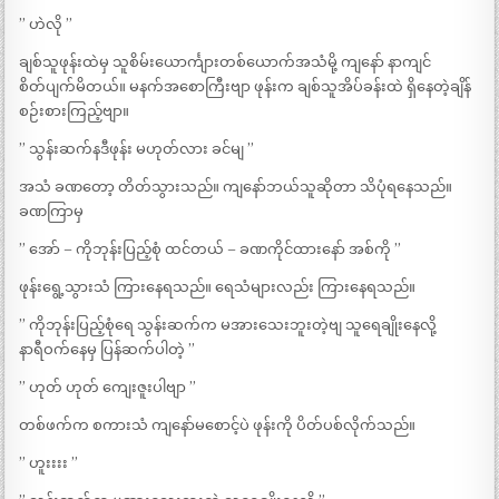
” ဟဲလို ”
ချစ်သူဖုန်းထဲမှ သူစိမ်းယောင်္ကျားတစ်ယောက်အသံမို့ ကျနော် နာကျင်
စိတ်ပျက်မိတယ်။ မနက်အစောကြီးဗျာ ဖုန်းက ချစ်သူအိပ်ခန်းထဲ ရှိနေတဲ့ချိန်
စဉ်းစားကြည့်ဗျာ။
” သွန်းဆက်နဒီဖုန်း မဟုတ်လား ခင်မျ ”
အသံ ခဏတော့ တိတ်သွားသည်။ ကျနော်ဘယ်သူဆိုတာ သိပုံရနေသည်။
ခဏကြာမှ
” အော် – ကိုဘုန်းပြည့်စုံ ထင်တယ် – ခဏကိုင်ထားနော် အစ်ကို ”
ဖုန်းရွေ့သွားသံ ကြားနေရသည်။ ရေသံများလည်း ကြားနေရသည်။
” ကိုဘုန်းပြည့်စုံရေ သွန်းဆက်က မအားသေးဘူးတဲ့ဗျ သူရေချိုးနေလို့
နာရီဝက်နေမှ ပြန်ဆက်ပါတဲ့ ”
” ဟုတ် ဟုတ် ကျေးဇူးပါဗျာ ”
တစ်ဖက်က စကားသံ ကျနော်မစောင့်ပဲ ဖုန်းကို ပိတ်ပစ်လိုက်သည်။
” ဟူးးးး ”