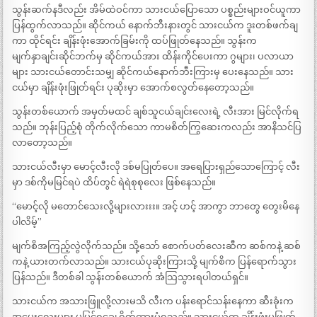
သွန်းဆက်နဒီလည်း အိမ်ထဲဝင်ကာ သားငယ်ပြောသော ပစ္စည်းများဝင်ယူကာ
ပြန်ထွက်လာသည်။ ဆိုင်ကယ် နောက်ဘီးနားတွင် သားငယ်က ဒူးတစ်ဖက်ချ
ကာ ထိုင်ရင်း ချိန်းဖုံးအောက်ခြမ်းကို ထပ်ဖြုတ်နေသည်။ သွန်းက
မျက်နှာချင်းဆိုင်ဘက်မှ ဆိုင်ကယ်အား ထိန်းကိုင်ပေးကာ ဂွများ၊ ပလာယာ
များ သားငယ်တောင်းသမျှ ဆိုင်ကယ်နောက်ဘီးကြားမှ ပေးနေသည်။ သား
ငယ်မှာ ချိန်းဖုံးဖြုတ်ရင်း ပုဆိုးမှာ အောက်စလွတ်နေတော့သည်။
သွန်းတစ်ယောက် အမှတ်မထင် ချစ်သူငယ်ချင်းလေးရဲ့ လီးအား မြင်လိုက်ရ
သည်။ ဘုန်းပြည့်စုံ တိုက်လိုက်သော ကာမစိတ်ကြွဆေးကလည်း အာနိသင်ပြ
လာတော့သည်။
သားငယ်လီးမှာ မောင့်လီးလို ဒစ်မပြုတ်ပေ။ အရေပြားရှည်သောကြောင့် လီး
မှာ ဒစ်ကိုမမြင်ရပဲ ထိပ်တွင် ရဲရဲစုစုလေး ဖြစ်နေသည်။
“မောင့်လို မတောင်သေးလို့များလားးး။ အင့် ဟင့် အာကွာ ဘာတွေ တွေးမိနေ
ပါလိမ့်”
မျက်စိအကြည့်လွဲလိုက်သည်။ သို့သော် စောက်ပတ်လေးဆီက ဆစ်ကနဲ့ ဆစ်
ကနဲ့ ယားတက်လာသည်။ သားငယ်ပုဆိုးကြားသို့ မျက်စိက ပြန်ရောက်သွား
ပြန်သည်။ ဒီတစ်ခါ သွန်းတစ်ယောက် အံသြသွားရပါတယ်ရှင်။
သားငယ်က အသားဖြူလို့လားမသိ လီးက ပန်းရောင်သန်းနေကာ ဆီးခုံးက
အမွှေးလေးများ မမြင်ရချေ ရိတ်ထားပုံရသည်။ သားငယ်က ချိန်းဖုံးမှဖြုတ်