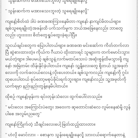
” သွန်းဆက်က မအားသေးဘူးတဲ့ သူရေချိုးနေလို့ ”
” သွန်းဆက်က မအားသေးဘူးတဲ့ သူရေချိုးနေလို့”
ကျနော့်စိတ်ထဲ ဒါပဲ ခဏခဏကြားနေမိတာ ကျနော် နာကျင်မိတယ်ဗျာ။
ချစ်သူရေချိုးတဲ့အခန်းထိ ပက်သက်မှုက ဘယ်အခြေနေလည်း ဘာတွေ
လည်း ဟူးးးးးးး စိတ်တွေရှုပ်ထွေးခဲ့ရပါပြီ။
သူငယ်ချင်းတွေက ပြောပါတယ်ဗျာ။ ခဏခဏ မင်းဆော်က ကိတ်တက်လာ
ပြီ ဆွဲစားထားတဲ့။ ကိုယ်က ဂီယာပဲ ထိုးထားရင် သူများက တက်မောင်းသွား
မယ်တဲ့ဗျာ။ ဒါပေမယ့် ချစ်သူနဲ့ လက်မထပ်သေးပဲ အဆုံးစွန်ထိမသွားဖို့ ကျ
နော် အမြဲတမ်း ထိန်းနိုင်ခဲ့ပါတယ်။ ကျနော် သူ့နို့လေးတွေ စို့တယ် သူ့အဖုတ်
လေးကို လက်ခလယ်လေးနဲ့ လိုးပေးတယ်။ ချစ်သူကလည်း ကျနော့်ကို ဂွင်း
ထုပေးပါတယ် စုပ်တော့မစုပ်ခိုင်းရက်ဘူးဗျာ။ ကျနော်လည်း သူ့အဖုတ်ကို
ယက်ရမှာ နည်းနည်းတွန့်နေမိပါတယ်။
ထိုစဉ် ကျနော့်ဖုန်းက ရင်းတုန်းသံလေး ထွက်ပေါ်လာသည်။
” မင်းလေး အကြောင်းပဲတွေး အဝေးက ဆုတောင်းဆဲလေ လွမ်းနေဆဲမို့ လွန်
ပါစေ အလွမ်းညတွေ”
ကျနော်ကြိုက်တဲ့ သီချင်းလေးပေါ့ ဖြတ်ထည့်ထားတာ။
” ဟဲလို မောင်လား – စောနက သွန်းရေချိုးနေလို့ သားငယ်ရောက်နေတာနဲ့