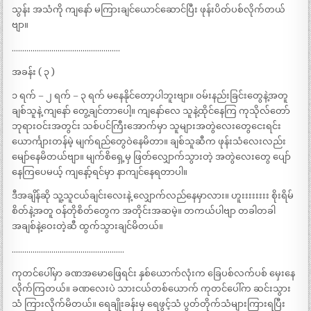
သွန်း အသံကို ကျနော် မကြားချင်ယောင်ဆောင်ပြီး ဖုန်းပိတ်ပစ်လိုက်တယ်
ဗျာ။
…………………………………………….
အခန်း ( ၃ )
၁ ရက် – ၂ ရက် – ၃ ရက် မနေနိုင်တော့ပါဘူးဗျာ။ ဝမ်းနည်းခြင်းတွေနဲ့အတူ
ချစ်သူနဲ့ ကျနော် တွေ့ချင်တာပေါ့။ ကျနော်လေ သူနဲ့ထိုင်နေကြ ကုသိုလ်တော်
ဘုရားဝင်းအတွင်း သစ်ပင်ကြီးအောက်မှာ သူများအတွဲလေးတွေငေးရင်း
ယောင်္ကျားတန်မဲ့ မျက်ရည်တွေဝဲနေမိတာ။ ချစ်သူဆီက ဖုန်းသံလေးလည်း
မျော်နေမိတယ်ဗျာ။ မျက်စိရှေ့မှ ဖြတ်လျှောက်သွားတဲ့ အတွဲလေးတွေ ပျော်
နေကြပေမယ့် ကျနော့်ရင်မှာ နာကျင်နေရတာပါ။
ဒီအချိန်ဆို သူ့သူငယ်ချင်းလေးနဲ့ လျှောက်လည်နေမှာလား။ ဟူးးးးးးးး စိုးရိမ်
စိတ်နဲ့အတူ ဝန်တိုစိတ်တွေက အတိုင်းအဆမဲ့။ တကယ်ပါဗျာ တခါတခါ
အချစ်နဲ့ဝေးတဲ့ဆီ ထွက်သွားချင်မိတယ်။
………………………………………………
ကုတင်ပေါ်မှာ ခဏအမောဖြေရင်း နှစ်ယောက်လုံးက ခြေပစ်လက်ပစ် မှေးနေ
လိုက်ကြတယ်။ ခဏလေးပဲ သားငယ်တစ်ယောက် ကုတင်ပေါ်က ဆင်းသွား
သံ ကြားလိုက်မိတယ်။ ရေချိုးခန်းမှ ရေဖွင့်သံ ပွတ်တိုက်သံများကြားရပြီး