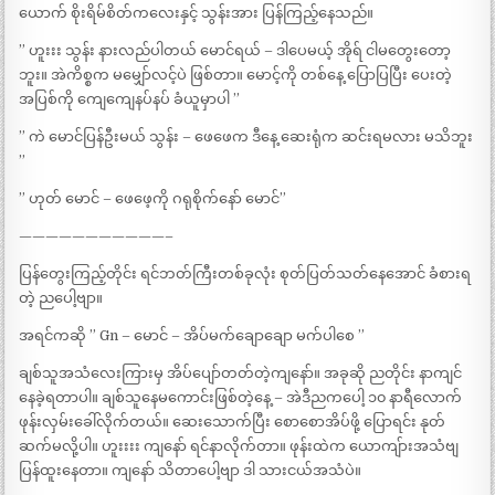
ယောက် စိုးရိမ်စိတ်ကလေးနှင့် သွန်းအား ပြန်ကြည့်နေသည်။
” ဟူးးး သွန်း နားလည်ပါတယ် မောင်ရယ် – ဒါပေမယ့် အိုရ် ငါမတွေးတော့
ဘူး။ အဲကိစ္စက မမျှော်လင့်ပဲ ဖြစ်တာ။ မောင့်ကို တစ်နေ့ ပြောပြပြီး ပေးတဲ့
အပြစ်ကို ကျေကျေနပ်နပ် ခံယူမှာပါ ”
” ကဲ မောင်ပြန်ဦးမယ် သွန်း – ဖေဖေက ဒီနေ့ ဆေးရုံက ဆင်းရမလား မသိဘူး
”
” ဟုတ် မောင် – ဖေဖေ့ကို ဂရုစိုက်နော် မောင်”
———————————–
ပြန်တွေးကြည့်တိုင်း ရင်ဘတ်ကြီးတစ်ခုလုံး စုတ်ပြတ်သတ်နေအောင် ခံစားရ
တဲ့ ညပေါ့ဗျာ။
အရင်ကဆို ” Gn – မောင် – အိပ်မက်ချောချော မက်ပါစေ ”
ချစ်သူအသံလေးကြားမှ အိပ်ပျော်တတ်တဲ့ကျနော်။ အခုဆို ညတိုင်း နာကျင်
နေခဲ့ရတာပါ။ ချစ်သူနေမကောင်းဖြစ်တဲ့နေ့ – အဲဒီညကပေါ့ ၁၀ နာရီလောက်
ဖုန်းလှမ်းခေါ်လိုက်တယ်။ ဆေးသောက်ပြီး စောစောအိပ်ဖို့ ပြောရင်း နုတ်
ဆက်မလို့ပါ။ ဟူးးးး ကျနော် ရင်နာလိုက်တာ။ ဖုန်းထဲက ယောကျ်ားအသံဗျ
ပြန်ထူးနေတာ။ ကျနော် သိတာပေါ့ဗျာ ဒါ သားငယ်အသံပဲ။