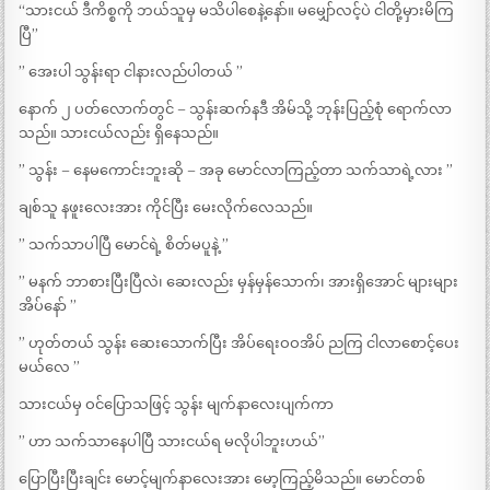
“သားငယ် ဒီကိစ္စကို ဘယ်သူမှ မသိပါစေနဲ့နော်။ မမျှော်လင့်ပဲ ငါတို့မှားမိကြ
ပြီ”
” အေးပါ သွန်းရာ ငါနားလည်ပါတယ် ”
နောက် ၂ ပတ်လောက်တွင် – သွန်းဆက်နဒီ အိမ်သို့ ဘုန်းပြည့်စုံ ရောက်လာ
သည်။ သားငယ်လည်း ရှိနေသည်။
” သွန်း – နေမကောင်းဘူးဆို – အခု မောင်လာကြည့်တာ သက်သာရဲ့လား ”
ချစ်သူ နဖူးလေးအား ကိုင်ပြီး မေးလိုက်လေသည်။
” သက်သာပါပြီ မောင်ရဲ့ စိတ်မပူနဲ့ ”
” မနက် ဘာစားပြီးပြီလဲ၊ ဆေးလည်း မှန်မှန်သောက်၊ အားရှိအောင် များများ
အိပ်နော် ”
” ဟုတ်တယ် သွန်း ဆေးသောက်ပြီး အိပ်ရေးဝဝအိပ် ညကြ ငါလာစောင့်ပေး
မယ်လေ ”
သားငယ်မှ ဝင်ပြောသဖြင့် သွန်း မျက်နာလေးပျက်ကာ
” ဟာ သက်သာနေပါပြီ သားငယ်ရ မလိုပါဘူးဟယ်”
ပြောပြီးပြီးချင်း မောင့်မျက်နာလေးအား မော့ကြည့်မိသည်။ မောင်တစ်