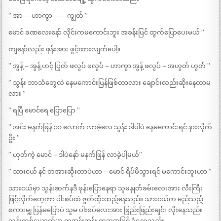
” အာ — ဟာကွာ —— ကျွတ် ”
မောင် ခဏလေးနော် လိုင်းကမကောင်းဘူး အခန်းပြင် ထွက်ပြောပေးမယ် ”
ကျနော်လည်း ဖုန်းအား ဖွင့်ထားလျက်ပေါ့။
” အွန့် – အွန့် ဟင့် ပြွတ် ဖလွပ် ဖလွပ် – ဟာကွာ အွန့် ဖလွပ် – အဟွတ် ဟွတ် ”
” သွန်း ဘာသံတွေလဲ နေမကောင်းပြန်ဖြစ်တာလား ချောင်းလည်းဆိုးနေတာမ
လား ”
” ရပြီ မောင်ရေ ပြောပြော ”
” အင်း မနက်ဖြန် ၁၁ လောက် လာခဲ့လေ သွန်း ဒါပါပဲ နေမကောင်းရင် နားလိုက်
ဦး ”
” ဟုတ်ကဲ့ မောင် – ဒါပဲနော် မနက်ဖြန် လာခဲ့ပါ့မယ်”
” သားငယ် နင် တအားဆိုးတာပဲဟာ – မောင် ရိပ်မိသွားရင် မကောင်းဘူးဟာ ”
သားငယ်မှာ သွန်းဆက်နဒီ ဖုန်းပြောနေရာ သူမနှုတ်ခမ်းလေးအား လီးကြီး
ဖြင့်လိုက်တေ့ကာ ပါးစပ်ထဲ ဇွတ်ထိုးထည့်နေသည်။ သားငယ်က မည်သည့်
စကားမျှ ပြန်မပြောပဲ သူမ ပါးစပ်လေးအား ဖြည်းဖြည်းချင်း လိုးနေသည်။
သွန်းတစ်ယောက်မှာ တအွန်းအွန်း တအအဖြင့် ခံနေရသည်။