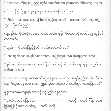
” ခဏလေး ကိုဘုန်းပြည့်စုံ သွန်း အဝတ်အစား လဲနေတာ အိပ်တော့မလို့တဲ့ ”
စဉ်းစားကြည့်ဗျာ ကျနော့်နေရာကနေ – မကြာပါဘူး။
” ဟိတ် – သားငယ် ဘာလို့ စိုက်ကြည့်နေတာလဲ – အောက်ခံလဲတော့မလို့
သွား ဟိုဖက်လှည့် ”
ကျနော့်တကိုယ်လုံး အေးစက်လာတယ်။ ဖုန်းကိုင်ထားတဲ့ လက်တွေ တုန်ရင်
လာတယ်။
” သွန်း – ကိုဘုန်းပြည့်စုံဆီက ဖုန်းလာတယ် ရော့”
” ဟင် ဟုတ်လားး။ နင် စောစောက မပြောဘူး။ အခု ဖုန်းဖွင့်ထားလား ”
” နင် အဝတ်စားလဲနေတဲ့ အကြောင်း ပြောလိုက်တာပါ။ ရော့ ဖုန်းက ဖွင့်ထား
တုန်းထင်တယ် ”
” ဟာ သားငယ်ရာ ခဏစောင့်ဆို ရနေတာပဲ။ နင်က အရစ်ရှည်တယ်။ ဟိတ်
နောက်ဆုတ်နေ သွား။ အာ ကျွတ် နင်မကဲနဲ့ဟာ ငါ မောင်နဲ့ စကားပြောမလို့”
ဖုန်းထဲကနေ ကျနော် အားလုံးကို ကြားနေရတာ။
” ဟဲလို မောင် ပြောလေ ——- ——– ——– ——- ဟဲလို – မောင် ကြားလား
ပြန်ပြောဦးလေ မောင်ရဲ့ – ဟဲလို ဟဲလို ”