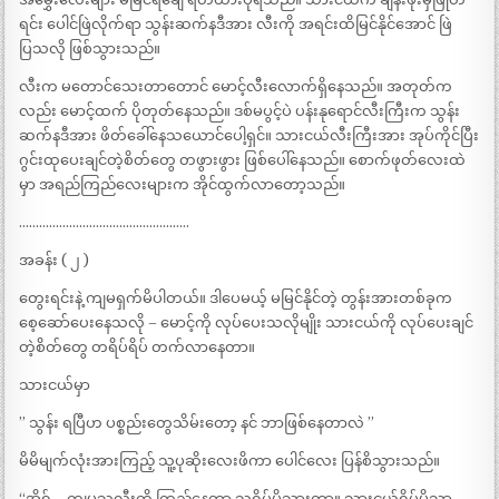
ရင်း ပေါင်ဖြဲလိုက်ရာ သွန်းဆက်နဒီအား လီးကို အရင်းထိမြင်နိုင်အောင် ဖြဲ
ပြသလို ဖြစ်သွားသည်။
လီးက မတောင်သေးတာတောင် မောင့်လီးလောက်ရှိနေသည်။ အတုတ်က
လည်း မောင့်ထက် ပိုတုတ်နေသည်။ ဒစ်မပွင့်ပဲ ပန်းနုရောင်လီးကြီးက သွန်း
ဆက်နဒီအား ဖိတ်ခေါ်နေသယောင်ပေါ့ရှင်။ သားငယ်လီးကြီးအား အုပ်ကိုင်ပြီး
ဂွင်းထုပေးချင်တဲ့စိတ်တွေ တဖွားဖွား ဖြစ်ပေါ်နေသည်။ စောက်ဖုတ်လေးထဲ
မှာ အရည်ကြည်လေးများက အိုင်ထွက်လာတော့သည်။
……………………………………………
အခန်း ( ၂ )
တွေးရင်းနဲ့ ကျမရှက်မိပါတယ်။ ဒါပေမယ့် မမြင်နိုင်တဲ့ တွန်းအားတစ်ခုက
စေ့ဆော်ပေးနေသလို – မောင့်ကို လုပ်ပေးသလိုမျိုး သားငယ်ကို လုပ်ပေးချင်
တဲ့စိတ်တွေ တရိပ်ရိပ် တက်လာနေတာ။
သားငယ်မှာ
” သွန်း ရပြီဟ ပစ္စည်းတွေသိမ်းတော့ နင် ဘာဖြစ်နေတာလဲ ”
မိမိမျက်လုံးအားကြည့် သူ့ပုဆိုးလေးဖိကာ ပေါင်လေး ပြန်စိသွားသည်။
“အိုရ် – ကျမသူ့လီးကို ကြည့်နေတာ သူရိပ်မိသွားတာ။ သားငယ်ရိပ်မိသွာ