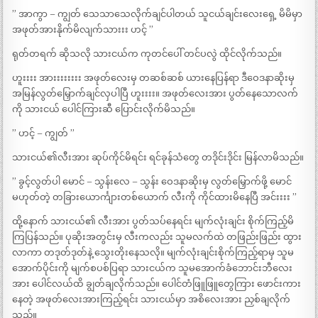
” အာကွာ – ကျွတ် သေသာသေလိုက်ချင်ပါတယ် သူငယ်ချင်းလေးရှေ့ မိမိမှာ
အဖုတ်အားနိုက်မိလျက်သားးး ဟင့် ”
ရုတ်တရက် ဆိုသလို သားငယ်က ကုတင်ပေါ် တင်ပလွဲ ထိုင်လိုက်သည်။
ဟူးးးး အားးးးးးးး အဖုတ်လေးမှ တဆစ်ဆစ် ယားနေပြန်ရာ ဒီဝေဒနာဆိုးမှ
အမြန်လွတ်မြှောက်ချင်လှပါပြီ ဟူးးးး။ အဖုတ်လေးအား ပွတ်နေသောလက်
ကို သားငယ် ပေါင်ကြားဆီ ပြောင်းလိုက်မိသည်။
” ဟင့် – ကျွတ် ”
သားငယ်၏လီးအား ဆုပ်ကိုင်မိရင်း ရင်ခုန်သံတွေ တဒိုင်းဒိုင်း မြန်လာမိသည်။
” ခွင့်လွတ်ပါ မောင် – သွန်းလေ – သွန်း ဝေဒနာဆိုးမှ လွတ်မြှောက်ဖို့ မောင်
မဟုတ်တဲ့ တခြားယောင်္ကျားတစ်ယောက် လီးကို ကိုင်ထားမိနေပြီ အင်းးးး ”
ထို့နောက် သားငယ်၏ လီးအား ပွတ်သပ်နေရင်း မျက်လုံးချင်း စိုက်ကြည့်မိ
ကြပြန်သည်။ ပုဆိုးအတွင်းမှ လီးကလည်း သူမလက်ထဲ တဖြည်းဖြည်း ထွား
လာကာ တဒုတ်ဒုတ်နဲ့ သွေးတိုးနေသလို။ မျက်လုံးချင်းစိုက်ကြည့်ရာမှ သူမ
အောက်ပိုင်းကို မျက်စပစ်ပြရာ သားငယ်က သူမအောက်ခံဘောင်းဘီလေး
အား ပေါင်လယ်ထိ ချွတ်ချလိုက်သည်။ ပေါင်တံဖြူဖြူတွေကြား ဖောင်းကား
နေတဲ့ အဖုတ်လေးအားကြည့်ရင်း သားငယ်မှာ အစိလေးအား ညှစ်ချလိုက်
သည်။