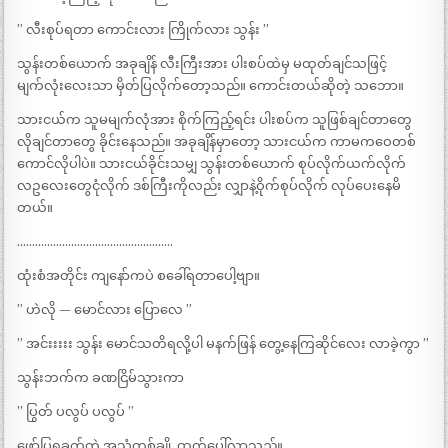
” လီးစုပ်ရတာ ကောင်းလား ကြိုက်လား သွန်း ”
သွန်းတစ်ယောက် အခုချိန် လီးကြီးအား ပါးစပ်ထဲမှ မထုတ်ချင်သဖြင့်
မျက်လုံးလေးသာ မှိတ်ပြလိုက်တော့သည်။ ကောင်းတယ်ဆိုတဲ့ သဘော။
သားငယ်က သူမမျက်လုံအား စိုက်ကြည့်ရင်း ပါးစပ်က သူဖြစ်ချင်တာတွေ
လိုချင်တာတွေ ခိုင်းနေသည်။ အခုချိန်မှာတော့ သားငယ်က ကာမကဝေတစ်
ကောင်လိုပါပဲ။ သားငယ်ခိုင်းသမျှ သွန်းတစ်ယောက် စုပ်လိုက်ယက်လိုက်
လဥလေးတွေငုံလိုက် ဒစ်ကြီးကိုလည်း လျှာနဲ့ဝိုက်စုပ်လိုက် လုပ်ပေးနေမိ
တယ်။
…………………………………………….
ထုံးစံအတိုင်း ကျနော်ကပဲ စခေါ်ရတာပေါ့ဗျာ။
” ဟဲလို — မောင်လား ပြောလေ ”
” အင်းးးးး သွန်း မောင်သတိရလို့ပါ မနက်ဖြန် တွေ့နေကြဆိုင်လေး လာခဲ့ကွာ ”
သွန်းဘက်က ခဏငြိမ်သွားကာ
” ပြွတ် ပလွပ် ပလွပ် ”
ဖော်ပြရခက်တဲ့ အသံတစ်ချို့ ထွက်ပေါ်လာသည်။