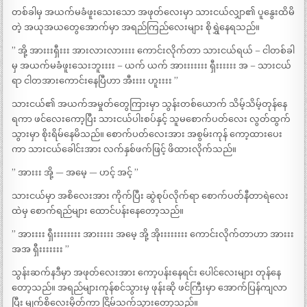
တစ်ခါမှ အယက်မခံဖူးသေးသော အဖုတ်လေးမှာ သားငယ်လျှာ၏ ပူနွေးထိမိ
တဲ့ အယုအယတွေအောက်မှာ အရည်ကြည်လေးများ စိုရွှဲနေရသည်။
” အို့ အားးးရှီးးး အားလားလားးးး ကောင်းလိုက်တာ သားငယ်ရယ် – ငါတစ်ခါ
မှ အယက်မခံဖူးသေးဘူးးးး – ယက် ယက် အားးးးးးး ရှီးးးးးး အ – သားငယ်
ရာ ငါတအားကောင်းနေပြီဟာ အီးးးး ဟူးးးး ”
သားငယ်၏ အယက်အမှုတ်တွေကြားမှာ သွန်းတစ်ယောက် သိမ့်သိမ့်တုန်နေ
ရကာ ဖင်လေးကော့ပြီး သားငယ်ပါးစပ်နှင့် သူမစောက်ပတ်လေး လွတ်ထွက်
သွားမှာ စိုးရိမ်နေမိသည်။ စောက်ပတ်လေးအား အစွမ်းကုန် ကော့ထားပေး
ကာ သားငယ်ခေါင်းအား လက်နှစ်ဖက်ဖြင့် ဖိထားလိုက်သည်။
” အားးး အို့ — အမေ့ — ဟင့် အင့် ”
သားငယ်မှာ အစိလေးအား ကိုက်ပြီး ဆွဲစုပ်လိုက်ရာ စောက်ပတ်နီတာရဲလေး
ထဲမှ စောက်ရည်များ ထောင်ပန်းနေတော့သည်။
” အားးးး ရှီးးးးးးးး အားးးးး အမေ့ အို့ အိုးးးးးးးး ကောင်းလိုက်တာဟာ အားးး
အအ ရှီးးးးးးး ”
သွန်းဆက်နဒီမှာ အဖုတ်လေးအား ကော့ပန်းနေရင်း ပေါင်လေးများ တုန်နေ
တော့သည်။ အရည်များကုန်စင်သွားမှ ဖုန်းဆို ဖင်ကြီးမှာ အောက်ပြန်ကျလာ
ပြီး မျက်စိလေးမှိတ်ကာ ငြိမ်သက်သွားတော့သည်။