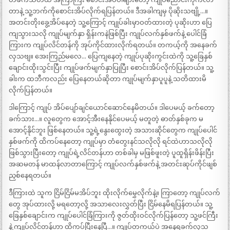
တာနဲ့ သူ့ဘက်ကိုစောင်းအိပ်လိုက်ရပြန်တယ်။ ဒီအခါကျမှ ပိုဆိုးသဗျို့…။
အတင်းတိုးခွေ့အိပ်နေတဲ့ သူ့ကြောင့် ကျုပ်ခါးမှာဝတ်ထားတဲ့ ပုဆိုးဟာ ပြေ
ကျသွားသလို ကျုပ်မျက်နှာ ရှိန်းကနဲဖြစ်ပြီး ကျုပ်လက်နှစ်ဖက်နဲ့ ပေါင်ခြံ
ကြားက ကျုပ်လိင်တန်ကို အုပ်ကိုင်ထားလိုက်ရတယ်။ တကယ့်ကို အနေခက်
လှသဗျ။ အေးကြည်မလေ… ပြေကျနေတဲ့ ကျုပ်ပုဆိုးကွင်းထဲကို သူ့ခြေနှစ်
ချောင်းထိုးသွင်းပြီး ကျုပ်ဖက်မျက်နှာပြုပြီး စောင်းအိပ်လိုက်ပြန်တယ်။ သူ့
ခါးက ထဘီကလည်း ပြေနေတယ်ဆိုတာ ကျုပ်မျက်နှာပူပူနဲ့ သတိထားမိ
လိုက်ပြန်တယ်။
ဒါကြောင့် ကျုပ် အိပ်ပျော်ချင်ယောင်ဆောင်နေမိတယ်။ ဒါပေမယ့် ခက်တော့
ခက်သား…။ လူတွေက အောင့်အီးနေနိုင်ပေမယ့် မတူတဲ့ ဓာတ်နှစ်ခုက မ
အောင့်နိုင်ဘူး ဖြစ်နေတယ်။ သူ့ရဲ့နွေးထွေးတဲ့ အသားဆိုင်တွေက ကျုပ်ပေါင်
နှစ်ဖက်ကို ထိကပ်နေတော့ ကျုပ်မှာ တံတွေးနင်သလိုလို ရင်ထဲဟာသလိုလို
ဖြစ်သွားပြီးတော့ ကျုပ်ရဲ့လိင်တန်ဟာ တစ်ခါမှ မဖြစ်ဖူးတဲ့ ပူထူရှိန်းဖိန်းပြီး
အဆမတန် မာထန်လာတာကြောင့် ကျုပ်လက်နှစ်ဖက်နဲ့ အတင်းဆုပ်ကိုင်ဖျစ်
ညှစ်နေရတယ်။
ဒီကြားထဲ သူက ငြိမ်ငြိမ်မအိပ်ဘူး ထိုးလိုက်မွှေလိုက်နဲ့။ ကြာတော့ ကျုပ်လက်
တွေ အုပ်ထားလို့ မရတော့လို့ အသာလေးလွှတ်ပြီး ငြိမ်နေမိရပြန်တယ်။ သူ့
ခြေနှစ်ချောင်းက ကျုပ်ပေါင်ခြံကြားကို ဇွတ်ထိုးဝင်လိုက်ပြန်တော့ သူ့ဖင်ကြီး
နဲ့ ကျုပ်လိင်တန်ဟာ ထိကပ်ပြီးနေပြီ…။ ကျုပ်တကယ်ပဲ အနေရခက်လှသ