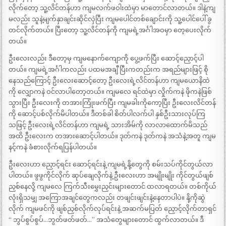
လိုက်တော့ သူ့လိင်တန်ဟာ ကျမလက်ဖဝါးထဲမှာ မာတောင်လာတယ်။ ဒါနဲ့ကျ
မလည်း သူနဲ့မျက်နှာချင်းဆိုင်လှဲပြီး ကျမပေါင်တစ်ချောင်းကို သူ့ပေါင်ပေါ် ခွ
တင်လိုက်တယ်။ ပြီးတော့ သူ့လိင်တန်ကို ကျမရဲ့အင်္ဂါအဝမှာ တေ့ပေးလိုက်
တယ်။
ဦးလေးလည်း ဒီတော့မှ ကျမနောက်ကျောကို ပွေ့ဖက်ပြီး ဆောင့်ညှောင့်ပါ
တယ်။ ကျမရဲ့အင်္ဂါကလည်း ပထမအချီ ပြီးကတည်းက အရည်များဖြင့် စို
နေသည်ကြောင့် ဦးလေးဆောင့်တော့ ဦးလေးရဲ့လိင်တန်ဟာ ကျမယောနိထဲ
ကို လျှောကနဲ ဝင်လာပါတော့တယ်။ ကျမလေ ရင်ထဲမှာ လှိုက်ကနဲ ဖိုကနဲဖြစ်
သွားပြီး ဦးလေးကို တအားကြုံးဖက်ပြီး ကျမခါးကိုကော့ပြီး ဦးလေးလိင်တန်
ကို ဆောင့်ပစ်လိုက်မိပါတယ်။ ဒီတစ်ခါ စိတ်ပါလက်ပါ နှစ်ဦးသားလုပ်ကြ
သဖြင့် ဦးလေးရဲ့လိင်တန်ဟာ ကျမရဲ့ သားအိမ်ကို လာလာထောက်မိသည်
အထိ ဦးလေးက တအားဆောင့်ပါတယ်။ ဒုတ်ကနဲ ဒုတ်ကနဲ အသံနဲ့အတူ ကျမ
နင့်ကနဲ ခံစားလိုက်ရပြန်ပါတယ်။
ဦးလေးဟာ ညှောင့်ရင်း ဆောင့်ရင်းနဲ့ ကျမရဲ့နို့တွေကို စမ်းသပ်ကိုင်တွယ်လာ
ပါတယ်။ ဖွဖွကိုင်လိုက် ဆုပ်ချေလိုက်နဲ့ ဦးလေးဟာ အမျိုးမျိုး ကိုင်တွယ်ဖျစ်
ညှစ်နေလို့ ကျမလေ ကြက်သီးမွှေးညှင်းများတောင် ထလာရတယ်။ တစ်ကိုယ်
လုံးရှိသမျှ အကြောအချင်တွေကလည်း တဖျင်းဖျင်းနဲ့နေတာပါပဲ။ နို့ကိုဆွဲ
လိုက် ကျမဖင်ကို ဖျစ်ညှစ်လိုက်လုပ်ရင်းနဲ့ အဆက်မပြတ် ညှောင့်လိုက်တာရှင်
“ ဘွပ်စွပ်စွပ်…ဘွတ်ဖတ်ဖတ်…” အသံတွေများတောင် ထွက်လာတယ်။ ဒီ