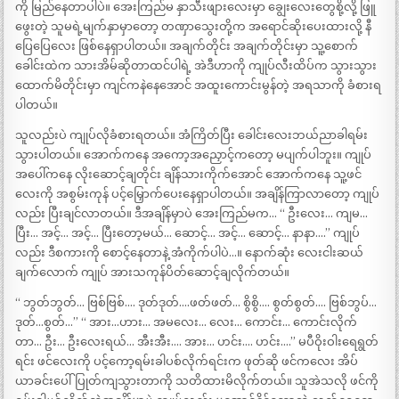
ကို မြည်နေတာပါပဲ။ အေးကြည်မ နှာသီးဖျားလေးမှာ ချွေးလေးတွေစို့လို့ ဖြူ
ဖွေးတဲ့ သူမရဲ့မျက်နှာမှာတော့ တဏှာသွေးတို့က အရောင်ဆိုးပေးထားလို့ နီ
ပြေပြေလေး ဖြစ်နေရှာပါတယ်။ အချက်တိုင်း အချက်တိုင်းမှာ သူ့စောက်
ခေါင်းထဲက သားအိမ်ဆိုတာထင်ပါရဲ့ အဲဒီဟာကို ကျုပ်လီးထိပ်က သွားသွား
ထောက်မိတိုင်းမှာ ကျင်ကနဲနေအောင် အထူးကောင်းမွန်တဲ့ အရသာကို ခံစားရ
ပါတယ်။
သူလည်းပဲ ကျုပ်လိုခံစားရတယ်။ အံကြိတ်ပြီး ခေါင်းလေးဘယ်ညာခါရမ်း
သွားပါတယ်။ အောက်ကနေ အကော့အညှောင့်ကတော့ မပျက်ပါဘူး။ ကျုပ်
အပေါ်ကနေ လိုးဆောင့်ချတိုင်း ချိန်သားကိုက်အောင် အောက်ကနေ သူ့ဖင်
လေးကို အစွမ်းကုန် ပင့်မြှောက်ပေးနေရှာပါတယ်။ အချိန်ကြာလာတော့ ကျုပ်
လည်း ပြီးချင်လာတယ်။ ဒီအချိန်မှာပဲ အေးကြည်မက… “ ဦးလေး… ကျမ…
ပြီး… အင့်… အင့်… ပြီးတော့မယ်… ဆောင့်… အင့်… ဆောင့်… နာနာ….” ကျုပ်
လည်း ဒီစကားကို စောင့်နေတာနဲ့ အံကိုက်ပါပဲ…။ နောက်ဆုံး လေးငါးဆယ်
ချက်လောက် ကျုပ် အားသကုန်ပိတ်ဆောင့်ချလိုက်တယ်။
“ ဘွတ်ဘွတ်… ဗြစ်ဗြစ်…. ဒုတ်ဒုတ်….ဖတ်ဖတ်… စွိစွိ…. စွတ်စွတ်…. ဗြစ်ဘွပ်…
ဒုတ်…စွတ်…” “ အား…ဟား… အမလေး… လေး… ကောင်း… ကောင်းလိုက်
တာ… ဦး… ဦးလေးရယ်… အီးအီး…. အား… ဟင်း…. ဟင်း….” မပီဝိုးဝါးရေရွတ်
ရင်း ဖင်လေးကို ပင့်ကော့ရမ်းခါပစ်လိုက်ရင်းက ဖုတ်ဆို ဖင်ကလေး အိပ်
ယာခင်းပေါ်ပြုတ်ကျသွားတာကို သတိထားမိလိုက်တယ်။ သူအဲသလို ဖင်ကို