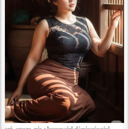
အော်…အေးအေး…အင်း…။ ဦးလေးနာမည်ကို ထိပ်တင်မောင်မောင်လို့