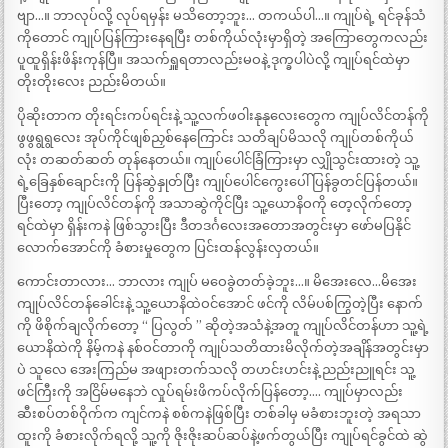
ဗျာ…။ ဘာလုပ်လို့ လုပ်ရမှန်း မသိတော့ဘူး… တကယ်ပါ…။ ကျုပ်ရဲ့ ရင်ခုန်သံ
ကိုတောင် ကျုပ်ပြန်ကြားနေရပြီး တစ်ကိုယ်လုံးမှာရှိတဲ့ အကြောတွေကလည်း
ပူထူရှိန်းဖိန်းကုန်ပြီ။ အသက်ရှူရတာလည်းမဝနဲ့ ဒုက္ခပါပဲလို့ ကျုပ်ရင်ထဲမှာ
တိုးတိုးလေး ညည်းမိတယ်။
ပိုဆိုးတာက တိုးရင်းကပ်ရင်းနဲ့ သူ့လက်ဖဝါးနုနုလေးတွေက ကျုပ်လိင်တန်ကို
ဖွဖွရွရွလေး အုပ်ကိုင်ဖျစ်ညှစ်နေကြောင်း သတိချပ်မိသလို ကျုပ်တစ်ကိုယ်
လုံး တဆတ်ဆတ် တုန်နေတယ်။ ကျုပ်ပေါင်ခြံကြားမှာ လျှိုသွင်းထားတဲ့ သူ့
ရဲ့ခြေနှစ်ချောင်းကို ပြန်ဆွဲနှုတ်ပြီး ကျုပ်ပေါင်ကွေးပေါ် ပြန်ခွတင်ပြန်တယ်။
ပြီးတော့ ကျုပ်လိင်တန်ကို အသာဆွဲကိုင်ပြီး သူ့ယောနိဝကို တေ့လိုက်တော့
ရင်ထဲမှာ ရှိန်းကနဲ ဖြစ်သွားပြီး ဒီတဒင်္ဂလေးအတောအတွင်းမှာ ဖော်မပြနိုင်
လောက်အောင်ကို ခံစားမှုတွေက ပြင်းထန်လွန်းလှတယ်။
ကောင်းတာလား… ဘာလား ကျုပ် မဝေခွဲတတ်ခဲ့ဘူး…။ မိအေးလေ…မိအေး
ကျုပ်လိင်တန်ခေါင်းနဲ့ သူ့ယောနိထဲဝင်အောင် ဖင်ကို လိမ်ပစ်ကြွတဲ့ပြီး နောက်
ကို ဖိစိုက်ချလိုက်တော့ “ ပြလွတ် ” ဆိုတဲ့အသံနဲ့အတူ ကျုပ်လိင်တန်ဟာ သူ့ရဲ့
ယောနိထဲကို နိမ့်ကနဲ နစ်ဝင်တာကို ကျုပ်သတိထားမိလိုက်တဲ့အချိန်အတွင်းမှာ
ပဲ သူလေ အေးကြည်မ အဖျားတက်သလို တဟင်းဟင်းနဲ့ ညည်းညူရင်း သူ့
ဖင်ကြီးကို အငြိမ်မနေဘဲ လှုပ်ရမ်းဖိကပ်လိုက်ပြန်တော့…. ကျုပ်မှာလည်း
ဆီးစပ်တစ်ဝိုက်က ကျင်ကနဲ စစ်ကနဲဖြစ်ပြီး တစ်ခါမှ မခံစားဘူးတဲ့ အရသာ
ထူးကို ခံစားလိုက်ရလို့ သူ့ကို ဇိုးဇိုးဆပ်ဆပ်နဲ့ဖက်တွယ်ပြီး ကျုပ်ရင်ခွင်ထဲ ဆွဲ