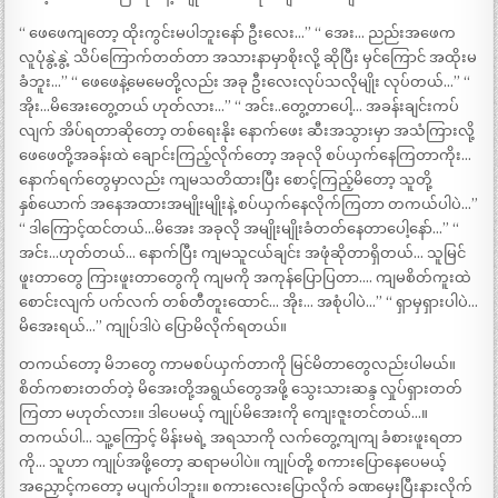
“ ဖေဖေကျတော့ ထိုးကွင်းမပါဘူးနော် ဦးလေး…” “ အေး… ညည်းအဖေက
လူပုံနွဲ့နွဲ့ သိပ်ကြောက်တတ်တာ အသားနာမှာစိုးလို့ ဆိုပြီး မှင်ကြောင် အထိုးမ
ခံဘူး…” “ ဖေဖေနဲ့မေမေတို့လည်း အခု ဦးလေးလုပ်သလိုမျိုး လုပ်တယ်…” “
အိုး…မိအေးတွေ့တယ် ဟုတ်လား…” “ အင်း..တွေ့တာပေါ့… အခန်းချင်းကပ်
လျက် အိပ်ရတာဆိုတော့ တစ်ရေးနိုး နောက်ဖေး ဆီးအသွားမှာ အသံကြားလို့
ဖေဖေတို့အခန်းထဲ ချောင်းကြည့်လိုက်တော့ အခုလို စပ်ယှက်နေကြတာကိုး…
နောက်ရက်တွေမှာလည်း ကျမသတိထားပြီး စောင့်ကြည့်မိတော့ သူတို့
နှစ်‌ယောက် အနေအထားအမျိုးမျိုးနဲ့ စပ်ယှက်နေလိုက်ကြတာ တကယ်ပါပဲ…”
“ ဒါကြောင့်ထင်တယ်…မိအေး အခုလို အမျိုးမျိုးခံတတ်နေတာပေါ့နော်…” “
အင်း…ဟုတ်တယ်… နောက်ပြီး ကျမသူငယ်ချင်း အဖုံဆိုတာရှိတယ်… သူမြင်
ဖူးတာတွေ ကြားဖူးတာတွေကို ကျမကို အကုန်ပြောပြတာ…. ကျမစိတ်ကူးထဲ
စောင်းလျက် ပက်လက် တစ်တီတူးထောင်… အိုး… အစုံပါပဲ…” “ ရှာမှရှားပါပဲ…
မိအေးရယ်…” ကျုပ်ဒါပဲ ပြောမိလိုက်ရတယ်။
တကယ်တော့ မိဘတွေ ကာမစပ်ယှက်တာကို မြင်မိတာတွေလည်းပါမယ်။
စိတ်ကစားတတ်တဲ့ မိအေးတို့အရွယ်တွေအဖို့ သွေးသားဆန္ဒ လှုပ်ရှားတတ်
ကြတာ မဟုတ်လား။ ဒါပေမယ့် ကျုပ်မိအေးကို ကျေးဇူးတင်တယ်…။
တကယ်ပါ… သူ့ကြောင့် မိန်းမရဲ့ အရသာကို လက်တွေ့ကျကျ ခံစားဖူးရတာ
ကို… သူဟာ ကျုပ်အဖို့တော့ ဆရာမပါပဲ။ ကျုပ်တို့ စကားပြောနေပေမယ့်
အညှောင့်ကတော့ မပျက်ပါဘူး။ စကားလေးပြောလိုက် ခဏမှေးပြီးနားလိုက်