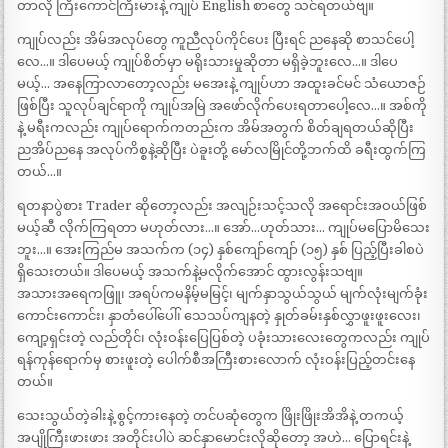
တာလို ကြီးကောင်ကြီးမားနဲ့ ကျုပ် English စာတွေ သင်ရတယ်ဗျ။
ကျုပ်လည်း အိမ်အလုပ်တွေ ကူညီလုပ်ကိုင်ပေး ပြီးရင် ညနေဆို စာသင်ပေါ့
လေ…။ ဒါပေမယ့် ကျုပ်စိတ်မှာ မရိုးသားမှုဆိုတာ မရှိခဲ့ဘူးလေ…။ ဒါပေ
မယ့်… အနေကြာလာတော့လည်း မအေးနဲ့ ကျုပ်ဟာ အထူးခင်မင် သံယောဇဉ်
ဖြစ်ပြီး သူလုပ်ချင်ရာကို ကျုပ်အမြဲ အဖော်လိုက်ပေးရတာပေါ့လေ…။ အစ်ကို
နဲ့ မရီးကလည်း ကျုပ်ရောက်ကတည်းက အိမ်အတွက် စိတ်ချရတယ်ဆိုပြီး
ညအိပ်ညနေ အလုပ်ကိစ္စနဲ့ဆိုပြီး ပဲခူးတို့ မော်လမြိုင်တို့ဘက်ထိ ခရီးထွက်ကြ
တယ်…။
ရတနာပွဲစား Trader ဆိုတော့လည်း အလျဉ်းသင့်သလို အရောင်းအဝယ်ဖြစ်
မယ့်ဆီ လိုက်ကြရတာ မဟုတ်လား…။ အော်…ဟုတ်သား… ကျုပ်မပြောမိသေး
ဘူး…။ အေးကြည်မ အသက်က (၁၄) နှစ်ကျော်ကျော် (၁၅) နှစ် ပြည့်ပြီးခါစပဲ
ရှိသေးတယ်။ ဒါပေမယ့် အသက်နဲ့မလိုက်အောင် ထွားလွန်းသဗျ။
အသားအရေကဖြူ၊ အရပ်ကမနိမ့်မမြင့်၊ မျက်နှာသွယ်သွယ် မျက်လုံးမျက်ခုံး
ကောင်းကောင်း၊ နှာတံပေါ်ပေါ်၊ သေသပ်ကျနတဲ့ နှုတ်ခမ်းနှစ်လွှာဖူးဖူးလေး၊
ကျော့ရှင်းတဲ့ လည်တိုင်၊ လုံးဝန်းပြေပြစ်တဲ့ ပခုံးသားလေးတွေကလည်း ကျုပ်
ရန်ကုန်ရောက်မှ စားဖူးတဲ့ ပေါက်စီအကြီးစားလောက် လုံးဝန်းပြည့်တင်းနေ
တယ်။
သေးသွယ်တဲ့ခါးနဲ့ စွင့်ကားနေတဲ့ တင်ပဆုံတွေက ဖြိုးဖြိုးအိအိနဲ့ တကယ့်
အပျိုကြီးဖားဖား အတိုင်းပါပဲ ဆင်နှာမောင်းလိုဆိုတော့ အဟဲ… ပြောရင်းနဲ့