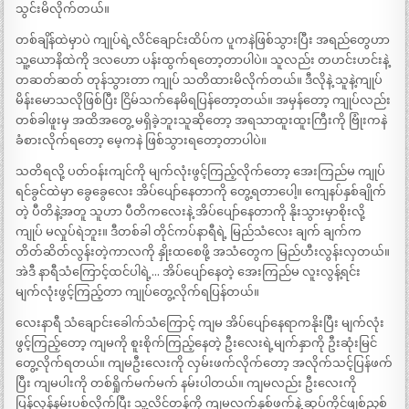
သွင်းမိလိုက်တယ်။
တစ်ချိန်ထဲမှာပဲ ကျုပ်ရဲ့လိင်ချောင်းထိပ်က ပူကနဲဖြစ်သွားပြီး အရည်တွေဟာ
သူ့ယောနိထဲကို ဒလဟော ပန်းထွက်ရတော့တာပါပဲ။ သူလည်း တဟင်းဟင်းနဲ့
တဆတ်ဆတ် တုန်သွားတာ ကျုပ် သတိထားမိလိုက်တယ်။ ဒီလိုနဲ့ သူနဲ့ကျုပ်
မိန်းမောသလိုဖြစ်ပြီး ငြိမ်သက်နေမိရပြန်တော့တယ်။ အမှန်တော့ ကျုပ်လည်း
တစ်ခါဖူးမှ အထိအတွေ့ မရှိခဲ့ဘူးသူဆိုတော့ အရသာထူးထူးကြီးကို ဗြုံးကနဲ
ခံစားလိုက်ရတော့ မေ့ကနဲ ဖြစ်သွားရတော့တာပါပဲ။
သတိရလို့ ပတ်ဝန်းကျင်ကို မျက်လုံးဖွင့်ကြည့်လိုက်တော့ အေးကြည်မ ကျုပ်
ရင်ခွင်ထဲမှာ ခွေခွေလေး အိပ်ပျော်နေတာကို တွေ့ရတာပေါ့။ ကျေနပ်နှစ်ချိုက်
တဲ့ ပီတိနဲ့အတူ သူဟာ ပီတိကလေးနဲ့ အိပ်ပျော်နေတာကို နိုးသွားမှာစိုးလို့
ကျုပ် မလှုပ်ရဲဘူး။ ဒီတစ်ခါ တိုင်ကပ်နာရီရဲ့ မြည်သံလေး ချက် ချက်က
တိတ်ဆိတ်လွန်းတဲ့ကာလကို နှိုးထစေဖို့ အသံတွေက မြည်ဟီးလွန်းလှတယ်။
အဲဒီ နာရီသံကြောင့်ထင်ပါရဲ့… အိပ်ပျော်နေတဲ့ အေးကြည်မ လူးလွန့်ရင်း
မျက်လုံးဖွင့်ကြည့်တာ ကျုပ်တွေ့လိုက်ရပြန်တယ်။
လေးနာရီ သံချောင်းခေါက်သံကြောင့် ကျမ အိပ်ပျော်နေရာကနိုးပြီး မျက်လုံး
ဖွင့်ကြည့်တော့ ကျမကို စူးစိုက်ကြည့်နေတဲ့ ဦးလေးရဲ့မျက်နှာကို ဦးဆုံးမြင်
တွေ့လိုက်ရတယ်။ ကျမဦးလေးကို လှမ်းဖက်လိုက်တော့ အလိုက်သင့်ပြန်ဖက်
ပြီး ကျမပါးကို တစ်ရှိုက်မက်မက် နမ်းပါတယ်။ ကျမလည်း ဦးလေးကို
ပြန်လှန်နမ်းပစ်လိုက်ပြီး သူ့လိင်တန်ကို ကျမလက်နှစ်ဖက်နဲ့ ဆုပ်ကိုင်ဖျစ်ညှစ်