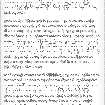
တစ်ခါတော့ တစ်နာရီလောက်ကြာမှ နှစ်ဦးသားအရည်တွေထွက်ကြကာ
အရသာရှိရှိနဲ့မှိန်းပြီး ဇိမ်ခံရင်းဖက်ပြီး အိပ်လိုက်ကြတာ မနက်ရှစ်နာရီထိုးမှ
နိုးပါတော့တယ်။
ဦးလေးသည် ရှက်ပြီးအားနာဖြစ်နေပုံရသည်။ ကျမက စကားဖာထေးပြီး
အစားအစာ ကျွေးမွေးပြုစုပြီး အိမ်လုပ်ငန်းတွေကို လုပ်ကိုင်ချက်ပြုတ်နေ
ပါသည်။ ညရောက်ပြန်တော့လည်း သူ့အိပ်ယာ၌ ကျမသွားရောက် အိပ်ပြန်
ပါသည်။ ဦးလေးနှိပ်ပေးရဦးမလား မေးတော့ ကိစ္စမရှိပါဘူး နေပါစေတဲ့…။ ဒါ
ပေမယ့် ဟိုနှိပ်ဒီနှိပ်နဲ့ သူ့ပေါင်ခြံစမ်းကြည့်တော့ သူ့ဟာကြီး တောင်နေတာကို
တွေ့ရပါသည်။ ဦးလေး…ဘာပြုလို့ မိန်းမမယူသေးဘဲ နေတာလဲ… လို့ ကျမက
စမေးတော့ ယူတော့ယူချင်တာပဲ… စကားမပြောရဲလို့ဟု ရိုးရိုးပင် ဖြေပါသည်။
အဲဒါကြောင့် ကျမဦးလေးကို မိန်းမအရသာသိအောင် အလိုဖြည့်ပေးတာ
ပေါ့…။ ကျေးဇူးတင်လိုက်တာကလေးရယ်… လို့ဆိုပြီး ကျမကို အားရပါးရ
ကြီးဖက်ပြီး နမ်းလိုက်ပါသည်။
တစ်ဦးနဲ့တစ်ဦး ကာမအရသာကို သိပြီးဖြစ်လို့မို့ ကျမလည်း မနေနိုင်တော့ဘဲ
ပက်လက်လှန်ပြီး ဦးလေးကို ကျမရင်ဘတ်ပေါ်ဆွဲတင်ပြီး သူ့လိင်ချောင်းကို
ကျမစောက်ခေါင်းဝမှာ တေ့ပေးလိုက်တော့ ဦးလေးက အလိုက်သင့်ကလေး
လိုးညှောင့်ပါတယ်။ ကနေ့ညတော့ သဘောရှိကြီး စပ်ယှက်လိုက်ကြတာ
ဦးလေးရော ကျမအဖို့ပါ လူ့ဘဝအရသာကြီးကို စည်းစိမ်ရှိရှိ ဖြစ်နေကြ
ပါသည်။ ကျမက ပေါင်ကားပေးလိုက်တော့ ဦးလေးက အားပါးတရကြီး