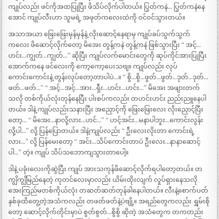
ကျုပ်လည်း ဖင်ကိုအထပြုပြီး ဖိသိပ်လိုက်ပါတယ်။ ပြွတ်ကနဲ… ပြွတ်ကနဲနေ
အောင် ကျုပ်လီးဟာ သူမရဲ့ အဖုတ်ကလေးထဲကို ဝင်ဝင်သွားတယ်။
အသာအယာ ဖြေးဖြေးမှန်မှန်နဲ့ လိုးဆောင့်နေရာမှ ကျုပ်ခပ်သွက်သွက်
ကလေး ဖိဆောင့်လိုက်တော့ မိအေး တွန့်ကနဲ တွန့်ကနဲ ဖြစ်သွားပြီး “ အင့်…
ဟင်း…ကျွတ်…ကျွတ်…” ဆိုပြီး ကျုပ်လက်မောင်းတွေကို ဆုပ်ကိုင်အားပြုပြီး
အောက်ကနေ ဖင်လေးကို ကော့ကော့ပေးသဗျ။ ကျုပ်လည်း လုပ်
ကောင်းကောင်းနဲ့ တွန်းလုပ်တော့တာပါပဲ…။ “ စွိ…စွိ…ဖွတ်…ဖွတ်…ဒုတ်…ဒုတ်…
ဖတ်…ဖတ်…” “ အင့်…အင့်…အား…ရှီး…ဟင်း…ဟင်း…” မိအေး အဖျားတက်
သလို တစ်ကိုယ်လုံးတုန်နေပြီး ပါးစပ်ကလည်း တဟင်းဟင်း ညည်းညူနေပါ
တယ်။ ဒါနဲ့ ကျုပ်လည်းသနားပြီး အညှောင့်ကို ဖြေးဖြေးလေး လိုးညှောင့်ပြီး
တော့… “ မိအေး…နာလို့လား…ဟင်…” “ ဟင့်အင်း…မနာပါဘူး…ကောင်းလွန်း
လို့ပါ…” လို့ ပြန်ပြောတယ်။ ဒါနဲ့ကျုပ်လည်း “ ဦးလေးလိုးတာ ကောင်းရဲ့
လား…” လို့ ပြန်မေးတော့ “ အင်း…သိပ်ကောင်းတာပဲ ဦးလေး…နာနာဆောင့်
ပါ…” တဲ့။ ကျုပ် သိပ်သဘောကျသွားတာပေါ့။
ဒါနဲ့ ပခုံးလေးကိုဆွဲပြီး ကျုပ် အားသကုန်ဖိဆောင့်လိုက်ရပါတော့တယ်။ တ
ကျွိကျွိမြည်နေတဲ့ ကုတင်လေးမှာလည်း ယိမ်းထိုးလျက် လှုပ်ရှားနေသလို
အေးကြည်မတစ်ကိုယ်လုံး တဆတ်ဆတ်တုန်ခါနေပါတယ်။ လီးနဲ့စောက်ပတ်
နှစ်ခုထိတွေ့တဲ့အသံကလည်း တဖတ်ဖတ်နဲ့ပဲဗျို့။ အရည်တွေကလည်း ရွှမ်းစို
တော့ ဆောင့်လိုက်တိုင်းမှာပဲ စွတ်စွတ်…စွိစွိ ဆိုတဲ့ အသံတွေက တကတည်း