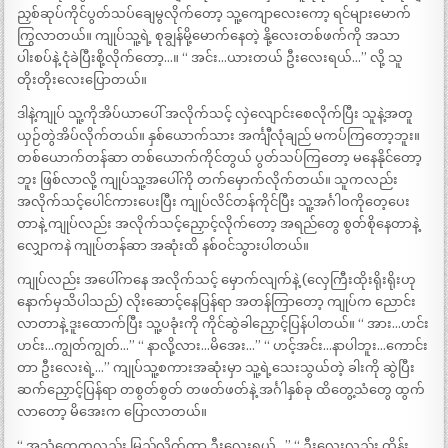
ညှစ်ဆုပ်ကိုင်ပွတ်သပ်ချေမွလိုက်တော့ သူ့ကျောလေးကော့ ရင်များမောက်
ကြွလာတယ်။ ကျုပ်သူ့ရဲ့ စုချွန်မို့မောက်နေတဲ့ နို့လေးတစ်ဖက်ကို အသာ
ပါးစပ်နဲ့ ငုံခဲပြီးစို့လိုက်တော့…။ “ အင်း…ယားတယ် ဦးလေးရယ်…” လို့ သူ
တိုးတိုးလေးပြောတယ်။
ဒါနဲ့ကျုပ် သူ့ကိုအိပ်ယာပေါ် အလိုက်သင့် လှဲလျောင်းစေလိုက်ပြီး သူနဲ့အတူ
ယှဉ်တွဲအိပ်လိုက်တယ်။ နှစ်ယောက်သား အင်္ကျီလုံချည် မကပ်ကြတော့ဘူး။
တစ်ယောက်တန်ဆာ တစ်ယောက်ကိုင်တွယ် ပွတ်သပ်ကြတော့ မနေနိုင်တော့
ဘူး ဖြစ်လာလို့ ကျုပ်သူ့အပေါ်ကို တက်မှောက်လိုက်တယ်။ သူကလည်း
အလိုက်သင့်ပေါင်ကားပေးပြီး ကျုပ်လိင်တန်ကိုင်ပြီး သူ့အင်္ဂါဝကိုတေ့ပေး
တာနဲ့ ကျုပ်လည်း အလိုက်သင့်ညှောင့်လိုက်တော့ အရည်တွေ စွတ်စိုနေတာနဲ့
လျှောကနဲ ကျုပ်တန်ဆာ အဆုံးထိ နစ်ဝင်သွားပါတယ်။
ကျုပ်လည်း အပေါ်ကနေ အလိုက်သင့် မှောက်လျက်နဲ့ (လှေကြီးထိုးရိုးရိုးဟု
နောက်မှသိပါသည်) လိုးဆောင့်နေပြန်ရာ အတန်ကြာတော့ ကျုပ်က ညောင်း
လာတာနဲ့ ဒူးထောက်ပြီး သူ့ပခုံးကို ကိုင်ဆွဲခါညှောင့်ပြန်ပါတယ်။ “ အား…ဟင်း
ဟင်း…ကျွတ်ကျွတ်…” “ နာလို့လား…မိအေး…” “ ဟင့်အင်း…နာပါဘူး…ကောင်း
တာ ဦးလေးရဲ့…” ကျုပ်သူ့စကားအဆုံးမှာ သူ့ရဲ့သေးသွယ်တဲ့ ခါးကို ဆွဲပြီး
ဆက်ညှောင့်ပြန်ရာ တစွတ်စွတ် တဖတ်ဖတ်နဲ့ အင်္ဂါနှစ်ခု ထိတွေ့သံတွေ ထွက်
လာတော့ မိအေးက ပြောလာတယ်။
“ အသံတွေကလည်း မြည်လိုက်တာ ဦးလေးရယ်…” “ ဦးလေးလည်း ထိန်း