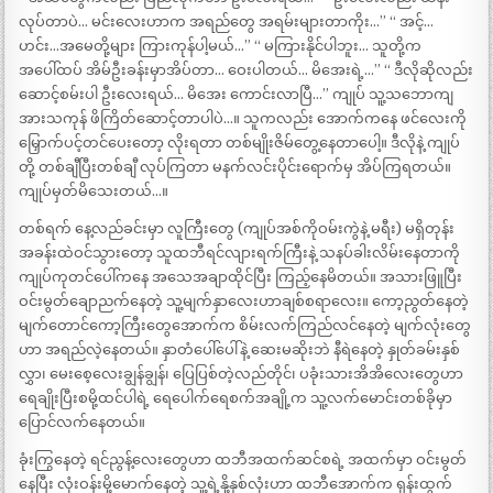
လုပ်တာပဲ… မင်းလေးဟာက အရည်တွေ အရမ်းများတာကိုး…” “ အင့်…
ဟင်း…အမေတို့များ ကြားကုန်ပါ့မယ်…” “ မကြားနိုင်ပါဘူး… သူတို့က
အပေါ်ထပ် အိမ်ဦးခန်းမှာအိပ်တာ… ဝေးပါတယ်… မိအေးရဲ့…” “ ဒီလိုဆိုလည်း
ဆောင့်စမ်းပါ ဦးလေးရယ်… မိအေး ကောင်းလာပြီ…” ကျုပ် သူ့သဘောကျ
အားသကုန် ဖိကြိတ်ဆောင့်တာပါပဲ…။ သူကလည်း အောက်ကနေ ဖင်လေးကို
မြှောက်ပင့်တင်ပေးတော့ လိုးရတာ တစ်မျိုးဇိမ်တွေ့နေတာပေါ့။ ဒီလိုနဲ့ ကျုပ်
တို့ တစ်ချီပြီးတစ်ချီ လုပ်ကြတာ မနက်လင်းပိုင်းရောက်မှ အိပ်ကြရတယ်။
ကျုပ်မှတ်မိသေးတယ်…။
တစ်ရက် နေ့လည်ခင်းမှာ လူကြီးတွေ (ကျုပ်အစ်ကိုဝမ်းကွဲနဲ့ မရီး) မရှိတုန်း
အခန်းထဲဝင်သွားတော့ သူထဘီရင်လျားရက်ကြီးနဲ့ သနပ်ခါးလိမ်းနေတာကို
ကျုပ်ကုတင်ပေါ်ကနေ အသေအချာထိုင်ပြီး ကြည့်နေမိတယ်။ အသားဖြူပြီး
ဝင်းမွတ်ချောညက်နေတဲ့ သူ့မျက်နှာလေးဟာချစ်စရာလေး။ ကော့ညွတ်နေတဲ့
မျက်တောင်ကော့ကြီးတွေအောက်က စိမ်းလက်ကြည်လင်နေတဲ့ မျက်လုံးတွေ
ဟာ အရည်လဲ့နေတယ်။ နှာတံပေါ်ပေါ်နဲ့ ဆေးမဆိုးဘဲ နီရဲနေတဲ့ နှုတ်ခမ်းနှစ်
လွှာ၊ မေးစေ့လေးချွန်ချွန်၊ ပြေပြစ်တဲ့လည်တိုင်၊ ပခုံးသားအိအိလေးတွေဟာ
ရေချိုးပြီးစမို့ထင်ပါရဲ့ ရေပေါက်ရေစက်အချို့က သူ့လက်မောင်းတစ်ခိုမှာ
ပြောင်လက်နေတယ်။
ခုံးကြွနေတဲ့ ရင်ညွန့်လေးတွေဟာ ထဘီအထက်ဆင်စရဲ့ အထက်မှာ ဝင်းမွတ်
နေပြီး လုံးဝန်းမို့မောက်နေတဲ့ သူ့ရဲ့နို့နှစ်လုံးဟာ ထဘီအောက်က ရုန်းထွက်