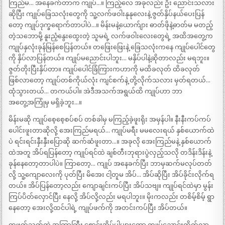
ကြည်မ… အနေခက်တာက ကျုပ်…။ ကြည့်လေ အခုလည်း ဦး ညောင်းသလား
ဆိုပြီး ကျုပ်ခြေသလုံးတွေကို သူ့လက်ဖဝါးနုနုလေးနဲ့ ဇွတ်နှိပ်နယ်ပေးပြန်
တော့ ကျုပ်ဒုက္ခရောက်တာပါပဲ…။ မိန်းမနဲ့ယောက်ျား ဓာတ်ဖိုနဲ့ဓာတ်မ မတည့်
တဲ့သဘောမို့ နူးညံ့နွေးထွေးတဲ့ သူမရဲ့ လက်ဖဝါးလေးတွေရဲ့ အထိအတွေ့က
ကျုပ်နှလုံးခုန်မြန်စေပြန်တယ်။ တဖြေးဖြေးနဲ့ ခြေသလုံးကနေ ကျုပ်ပေါင်တွေ
ကို နှိပ်လာပြန်တယ်။ ကျုပ်မညောင်းပါဘူး… မနှိပ်ပါနဲ့ဆိုတာလည်း မရဘူး။
ဇွတ်တိုးပြီးနှိပ်တာ။ ကျုပ်ပေါင်ခြံကြားကဟာကို မထိခလုတ် ထိခလုတ်
ဖြစ်လာတော့ ကျုပ်တစ်ကိုယ်လုံး ကျင်စက်နဲ့ တို့လိုက်သလား မှတ်ရတယ်…
ထုံသွားတယ်… တကယ်ပါ။ အဲဒီအသက်အရွယ်ထိ ကျုပ်ဟာ ဘာ
အတွေ့အကြုံမှ မရှိခဲ့ဘူး…။
မိန်းမဆို ကျုပ်စေ့စေ့စပ်စပ် တစ်ခါမှ မကြည့်ခဲ့ဖူးရိုး အမှန်ပါ။ နီးနီးကပ်ကပ်
ပေါင်းဖူးတာဆိုလို့ အေးကြည်မရယ်… ကျုပ်မရီး မမလေးရယ် နှစ်ယောက်ထဲ
ပဲ ရင်းရင်းနှီးနှီးပြောဆို ဆက်ဆံဖူးတာ…။ အခုလို အေးကြည်မနဲ့ နှစ်ယောက်
ထဲအတူ အိပ်ရပြန်တော့ ကျုပ်ရင်ထဲ ချစ်တီးဘုရားပွဲလှည့်သလို တဒိန်းဒိန်းနဲ့
ခုန်နေတော့တာပါပဲ။ ကြာတော့… ကျုပ် အနေခက်ပြီး ဘာမှဆက်မလုပ်တတ်
လို့ သူ့ကျောလေးကို ပုတ်ပြီး မိအေး ငါ့တူမ အိပ်… အိပ်ဆိုပြီး အိပ်ခိုင်းလိုက်ရ
တယ်။ အိပ်ပြန်တော့လည်း ကျောချင်းကပ်ပြီး အိပ်သဗျ။ ကျုပ်ရင်ထဲမှာ မွန်း
ကြပ်ပိတ်လှောင်ပြီး နေလို့ အိပ်လို့လည်း မရပါဘူး။ မိုးကလည်း တစိမ့်စိမ့် ရွာ
နေတော့ အေးလို့ထင်ပါရဲ့ ကျုပ်ဖက်ကို အတင်းကပ်ပြီး အိပ်တယ်။
တဖက်သတ်ထဲ အကြာကြီး စောင်းအိပ်ပါများတော့ ကျုပ်ညောင်းကိုက်လာ