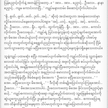
ပြန်ညှောင့်လိုက်နဲ့ အတန်ကြာတော့…။ “ အား… အား… ညှောင့်… ဦးလေး… နာနာ
ညှောင့်… ကျမ ကောင်းလာပြီ…” ကျုပ်မနားတမ်း ဖိဆောင့်လိုက်ပါတယ်။
“စွိ…စွတ်…ဖွတ်…ဖတ်…ဒုတ်…အင့်…” ဆိုတဲ့ အသံတွေဟာ အခန်းလေးထဲမှာ
လှိုင်ဘောလယ်နေတော့တာပါပဲဗျာ။ “အင့်…ဟင့်… ညှောင့်… အင့်… ကောင်း…
ဦး.. ဦးလေး… ဟား… ရှီး… ထွက်… ထွက်ကုန်ပြီ… ရှီး… အား… ဟား… ကောင်း
လိုက်တာ ဦးလေးရယ်…” ကျုပ်ရဲ့ ပြင်းထန်လွန်းတဲ့ ညှောင့်ချက်တွေအောက်
မှာ မိအေး ငါးဖယ်ပျံသလို တလူးလူး တလွန့်လွန့်နဲ့ ရမ်းခါနေပြီး ပါးစပ်မှ
လည်း တတွတ်တွတ်နဲ့ ရေရွတ်ညည်းတွားရင်း ခြေပစ်လက်ပစ်ဆိုသလို ငြိမ်
သက်သွားတော့ ကျုပ် မပြီးသေးဘူး။ ဆက်ညှောင့်နေတုန်းပဲရှိနေသေးတယ်။
သူနဲ့ကျုပ် ပထမဆုံး စပြီး ကာမစပ်ယှက်ခါစကလို ကျုပ်လိင်တန် သူ့တန်ဆာ
လေးထဲ ဝင်ဝင်ခြင်း သုတ်ထွက်သွားပေမယ့် အခုလို မပြတ် စပ်ယှက်ပါများ
လို့ထင်ပါရဲ့ အချိန်အတော်ကြီးကြာမှ ကျုပ်ပြီးတော့တယ်။ ကျုပ်လည်း
အတန်ကြာဆက်ညှောင့်ရင်း အနည်းငယ် မောလာလို့ ခဏနားလိုက်မိတယ်။
သည်အခါမှိန်းပြီး ဇိမ်ခံနေတဲ့ မိအေးက “ ဦးလေး မပြီးသေးဘူးလား…” “
အေး…မပြီးသေးဘူး မိအေးရဲ့…” “ ဒီလိုဆို တစ်မျိုးပြောင်းလုပ်ကြရအောင်…
ဦးလေး…” “ မိအေးသဘောပါပဲ…ဦးလေးကတော့ မိအေး ခိုင်းသလိုညှောင့်မှာ
ပေါ့…” ကျုပ်စကားလည်းဆုံးရော ကျုပ်ပွေ့ပိုက်ထားတဲ့ သူ့ခြေနှစ်ချောင်းကို
ဆွဲယူကွေးညွှတ်လိုက်ပြီး ဒူးနှစ်ဖက်ကွေးလိုက်တော့… အင်း… စကားပြောရ
တာ ထိန်းထိန်းပြောနေရတာ သိပ်မဟုတ်ဘူး။ ကျုပ်ပြောတတ်သလို