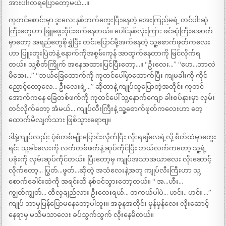
အားပါးတရပြောတော့မယ်…။
ကုတင်စောင်းမှာ ဒူးလေးနှစ်ဘက်ကွေးပြီးနေတဲ့ အေးကြည်မရဲ့ တင်ပါးဆုံ
ကြီးတွေဟာ ဖြူဖွေးဝိုင်းစက်နေတယ်။ ပေါင်နှစ်လုံးကြား ဖင်ဆုံကြီးအောက်
မှာတော့ အရည်တွေစိုရွှဲပြီး တင်းပြောင်မို့အက်နေတဲ့ သူ့စောက်ဖုတ်ကလေး
ဟာ ပြူးတူးပြဲတဲနဲ့ နောက်ကိုအစွမ်းကုန် အာထွက်နေတာကို မြင်လိုက်ရ
တယ်။ သူ့စိတ်ကြိုက် အနေအထားပြင်ပြီးတော့…။ “ဦးလေး…” “ဟေ…ဘာလဲ
မိအေး…” “ဘယ်ခြေထောက်ကို ကုတင်ပေါ်မှာထောက်ပြီး ကျမခါးကို ကိုင်
ညှောင့်တော့လေ… ဦးလေးရဲ့…” ဆိုတာနဲ့ ကျုပ်သူပြောတဲ့အတိုင်း ကုတင်
အောက်ကနေ ခြေတစ်ဖက်ကို ကုတင်ပေါ် သူ့နောက်ကျော ခါးစပ်နားမှာ လှမ်း
တင်လိုက်တော့ အံမယ်… ကျုပ်လီးကြီးနဲ့ သူ့စောက်ဖုတ်ကလေးဟာ တေ့
ထောက်မိလျက်သား ဖြစ်သွားရောဗျ။
ဒါနဲ့ကျုပ်လည်း ပုံစံတစ်မျိုးပြောင်းလိုက်ပြီး လိုးရချီလေရဲ့လို့ စိတ်ထဲမှာတွေး
ရင်း သူ့ခါးလေးကို လက်တစ်ဖက်နဲ့ ဆုပ်ကိုင်ပြီး ဘယ်လက်ကတော့ သူ့ရဲ့
ပခုံးကို လှမ်းဆုပ်ကိုင်တယ်။ ပြီးတော့မှ ကျုပ်အသာအယာလေး လိုးဆောင့်
လိုက်တော့… ပြွတ်…ဖွတ်…ဆိုတဲ့ အသံလေးနဲ့အတူ ကျုပ်လီးကြီးဟာ သူ့
စောက်ခေါင်းထဲကို အရင်းထိ နစ်ဝင်သွားတော့တယ်။ “ အ…ဟီး…
ကျွတ်ကျွတ်… ထိလှချည်လား ဦးလေးရယ်… တကယ်ပါပဲ… ဟင်း.. ဟင်း …”
ကျုပ် ဘာမှပြန်ပြောမနေတော့ပါဘူး။ အခုနအတိုင်း မှန်မှန်လေး လိုးဆောင့်
နေရာမှ မသိမသာလေး ခပ်သွက်သွက် လိုးနေမိတယ်။