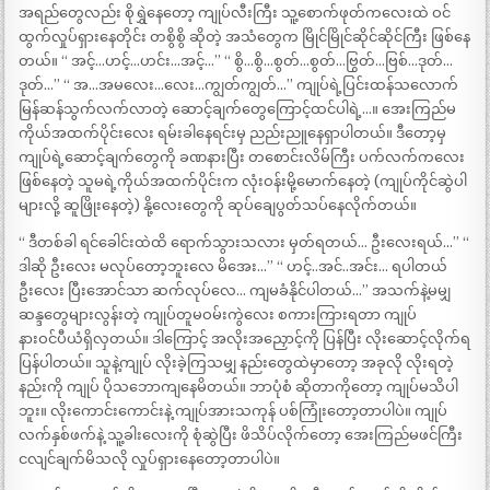
အရည်တွေလည်း စိုရွှဲနေတော့ ကျုပ်လီးကြီး သူ့စောက်ဖုတ်ကလေးထဲ ဝင်
ထွက်လှုပ်ရှားနေတိုင်း တစွိစွိ ဆိုတဲ့ အသံတွေက မြိုင်မြိုင်ဆိုင်ဆိုင်ကြီး ဖြစ်နေ
တယ်။ “ အင့်…ဟင့်…ဟင်း…အင့်…” “ စွိ…စွိ…စွတ်…စွတ်…ဗြွတ်…ဗြစ်…ဒုတ်…
ဒုတ်…” “ အ…အမလေး…လေး…ကျွတ်ကျွတ်…” ကျုပ်ရဲ့ပြင်းထန်သလောက်
မြန်ဆန်သွက်လက်လာတဲ့ ဆောင့်ချက်တွေကြောင့်ထင်ပါရဲ့…။ အေးကြည်မ
ကိုယ်အထက်ပိုင်းလေး ရမ်းခါနေရင်းမှ ညည်းညူနေရှာပါတယ်။ ဒီတော့မှ
ကျုပ်ရဲ့ဆောင့်ချက်တွေကို ခဏနားပြီး တစောင်းလိမ်ကြီး ပက်လက်ကလေး
ဖြစ်နေတဲ့ သူမရဲ့ကိုယ်အထက်ပိုင်းက လုံးဝန်းမို့မောက်နေတဲ့ (ကျုပ်ကိုင်ဆွဲပါ
များလို့ ဆူဖြိုးနေတဲ့) နို့လေးတွေကို ဆုပ်ချေပွတ်သပ်နေလိုက်တယ်။
“ ဒီတစ်ခါ ရင်ခေါင်းထဲထိ ရောက်သွားသလား မှတ်ရတယ်… ဦးလေးရယ်…” “
ဒါဆို ဦးလေး မလုပ်တော့ဘူးလေ မိအေး…” “ ဟင့်..အင်..အင်း… ရပါတယ်
ဦးလေး ပြီးအောင်သာ ဆက်လုပ်လေ… ကျမခံနိုင်ပါတယ်…” အသက်နဲ့မမျှ
ဆန္ဒတွေများလွန်းတဲ့ ကျုပ်တူမဝမ်းကွဲလေး စကားကြားရတာ ကျုပ်
နားဝင်ပီယံရှိလှတယ်။ ဒါကြောင့် အလိုးအညှောင့်ကို ပြန်ပြီး လိုးဆောင့်လိုက်ရ
ပြန်ပါတယ်။ သူနဲ့ကျုပ် လိုးခဲ့ကြသမျှ နည်းတွေထဲမှာတော့ အခုလို လိုးရတဲ့
နည်းကို ကျုပ် ပိုသဘောကျနေမိတယ်။ ဘာပုံစံ ဆိုတာကိုတော့ ကျုပ်မသိပါ
ဘူး။ လိုးကောင်းကောင်းနဲ့ ကျုပ်အားသကုန် ပစ်ကြုံးတော့တာပါပဲ။ ကျုပ်
လက်နှစ်ဖက်နဲ့ သူ့ခါးလေးကို စုံဆွဲပြီး ဖိသိပ်လိုက်တော့ အေးကြည်မဖင်ကြီး
ငလျင်ချက်မိသလို လှုပ်ရှားနေတော့တာပါပဲ။