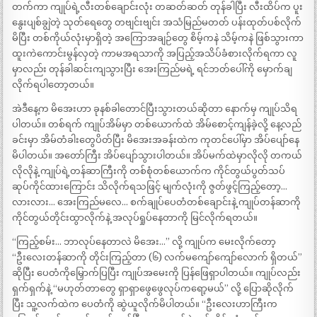
တက်ကာ ကျုပ်ရဲ့လီးတစ်ချောင်းလုံး တဆတ်ဆတ် တုန်ခါပြီး လီးထိပ်က ပူး
နွေးပျစ်ချွဲတဲ့ သုတ်ရေတွေ တဗျင်းဗျင်း အသံမြည်မတတ် ပန်းထုတ်ပစ်လိုက်
မိပြီး တစ်ကိုယ်လုံးမှာရှိတဲ့ အကြောအချဉ်တွေ စိမ့်ကနဲ သိမ့်ကနဲ ဖြစ်သွားကာ
ထူးကဲကောင်းမွန်လှတဲ့ ကာမအရသာကို အပြည့်အသိပ်ခံစားလိုက်ရကာ လူ
မှာလည်း တုန်ခါဆင်းကျသွားပြီး အေးကြည်မရဲ့ ရင်ဘတ်ပေါ်ကို မှောက်ချ
လိုက်ရပါတော့တယ်။
အဲဒီနေ့က မိအေးဟာ ခုနစ်ခါတောင်ပြီးသွားတယ်ဆိုတာ နောက်မှ ကျုပ်သိရ
ပါတယ်။ တစ်ရက် ကျုပ်အိမ်မှာ တစ်ယောက်ထဲ အိမ်စောင့်ကျန်ခဲ့လို့ နေ့လည်
ခင်းမှာ အိမ်တံခါးတွေပိတ်ပြီး မိအေးအခန်းထဲက ကုတင်ပေါ်မှာ အိပ်ပျော်နေ
မိပါတယ်။ အတော်ကြီး အိပ်ပျော်သွားပါတယ်။ အိပ်မက်ထဲမှာလိုလို တကယ်
လိုလိုနဲ့ ကျုပ်ရဲ့တန်ဆာကြီးကို တစ်စုံတစ်ယောက်က ကိုင်တွယ်ပွတ်သပ်
ဆုပ်ကိုင်ထားကြောင်း သိလိုက်ရသဖြင့် မျက်လုံးကို ဇွတ်ဖွင့်ကြည့်တော့…
လားလား… အေးကြည်မလေ… စက်ချုပ်ပေတံတစ်ချောင်းနဲ့ ကျုပ်တန်ဆာကို
ကိုင်တွယ်တိုင်းထွာလိုက်နဲ့ အလုပ်ရှုပ်နေတာကို မြင်လိုက်ရတယ်။
“ကြည့်စမ်း… ဘာလုပ်နေတာလဲ မိအေး…” လို့ ကျုပ်က မေးလိုက်တော့
“ဦးလေးတန်ဆာကို တိုင်းကြည့်တာ (၆) လက်မကျော်ကျော်လောက် ရှိတယ်”
ဆိုပြီး ပေတံကိုမြှောက်ပြပြီး ကျုပ်အမေးကို ပြန်ဖြေရှာပါတယ်။ ကျုပ်လည်း
ရှက်ရှက်နဲ့ “မဟုတ်တာတွေ ရှာရှာဖွေဖွေလုပ်ကရော့မယ်” လို့ ပြောဆိုလိုက်
ပြီး သူ့လက်ထဲက ပေတံကို ဆွဲယူလိုက်မိပါတယ်။ “ဦးလေးဟာကြီးက