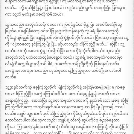
ခြောက်လက်မကျော်ကျော် ရှည်ပြီး ကျမလက်နဲ့ တစ်ကိုင် လုံးပတ်ထွား
တယ်…” လို့ ရယ်ဖြဲဖြဲနဲ့ ပြောပါတယ်။ ကျုပ်လည်း ရှက်အားနာကြီး ဖြစ်သွား
ကာ သူ့ကို ဖက်နမ်းပစ်လိုက်မိတယ်။
သူကလည်း အလိုက်သင့်ကလေး ကျုပ်ရင်ခွင်ထဲ မှီနွဲ့ပြီး အပေါ်အင်္ကျီတွေ
ဖြုတ်ပေးနေပြန်တော့ ဝင်းဝါဖြူဖွေးလုံးဝန်းနေတဲ့ သူမရဲ့ နို့လေးတွေကို
ကိုင်ဆွဲဖျစ်ညှစ်ပြီး ကျန်နို့တစ်လုံးကို ငုံ့စို့ပစ်လိုက်တယ်။ ပြီးတော့ ကျုပ်က သူ့
ကို “ငါ့ဟာတော့ နင်ကြည့်ပြီးပြီ… နင့်ဟာလည်း ငါကြည့်ဦးမယ်…” ဆိုပြီး သူ့
ထဘီလေးကို အသာဆွဲချွတ်လိုက်ပြီး ဘေးကိုပုံလိုက်ပါတယ်။ သူလည်း
အလိုက်သင့် ပက်လက်လှန်ပေးရှာပါတယ်။ သူမရဲ့ စောက်ဖုတ်ကလေးမှာ
လီးနဲ့ထိတွေ့ပါများလို့ထင်ပါရဲ့ အတော်အတန် ညိုတိုတို ဖြစ်နေပါတယ်။
အမွှေးနုလေးများကလည်း ဘုတ်စုလေးနဲ့ ကြည့်ရတာ တစ်မျိုးကောင်းပါ
တယ်။
သူ့ဒူးနှစ်ဘက်ကို စေ့ကြည့်လိုက် ဖြဲကြည့်လိုက်နဲ့ အကြိမ်အမျိုးမျိုး မျက်စေ့
အသာစိကြည့်ပြီး အကွဲကြောင်းထိပ်က စောက်စေ့ချွန်ချွန်လေးကို အသာ
အရာဆွဲကြည့်… နောက်ပြီး သူ့စောက်ဖုတ်ကလေးကို နှုတ်ခမ်းသားနှစ်ခု ဆွဲဖြဲ
ကြည့်လိုက်တော့ အတွင်းနှုတ်ခမ်းသားလေးတွေဟာ နီရဲပြီးပြဲအာ၍ လာပါ
တယ်။ ကျုပ် သူ့စောက်ဖုတ်ကိုကြည့်ရင်း ကိုင်တွယ်ပွတ်သပ်ရင်း ကျုပ်လီးက
တောင်လာပါတယ်။ သူကလည်း ကျုပ်ရဲ့လီးကို ဆုပ်ကိုင်ဖျစ်ညှစ်နေတာ
ကိုး…။ ကြာတော့ နှစ်ယောက်စလုံး စိတ်တွေ အရမ်းထလာကြလို့ လိုးမလို့ပြင်
ခါ ရှိသေးတယ်… သူက လူးလဲထပြီး… “ဦးလေးဟာကြီး ဘယ်အထိ ဝင်သွား