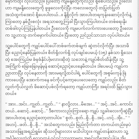
မှောက်ထိုး လိုးပါသည်။ ပြီးတော့ ကျမနို့တွေကိုလည်း စို့စေပါသည်။ ဦးလေး
ဟာ ကျမနို့လေးတွေကို ဖွဖွလေးကိုင်ပြီး ကလေးတွေလို တပြွတ်ပြွတ်
အသံထွက်အောင် စို့ပေးပါတယ်…။ နို့စို့လိုက် အားပါးတရကုန်းဆောင့်လိုက်နဲ့
ကြာတော့ နှစ်ဦးစလုံး အရသာတွေ့ကြခါ ပြီးသွားကြပါတယ်။ တစ်ရေးနိုး
တစ်ခါလုပ်ကြပြန်ပါတယ်။ ဦးလေးကို ကျမပက်လက်ကားပေးတော့ ဦးလေး
က သူ့ဟာသူ တက်မှောက်ပါတယ်။ ပြီးတော့ ညင်ညင်သာသာ လုပ်ပါတယ်။
သူ့ပေါင်တွေကို ကျုပ်ပေါင်ပေါ် တစ်ဖက်တစ်ချက် ဆွဲတင်လိုက်ပြီး အသာဖိ
ပြီး ညှောင့်နေမိပြန်တယ်။ စိတ်ရှိလက်ရှိ လုပ်ချင်ပေမယ့် (၁၅) နှစ်သာ ရှိသေး
တဲ့ အေးကြည်မ ခံမှခံနိုင်ပါ့မလားဆိုတဲ့ သဘောနဲ့ ကျုပ်စိတ်ထိန်းပြီး သူ့
အကြိုက် ဖြေးဖြေးမှန်မှန် ဆောင့်ညှောင့်ပေးနေမိတယ်။ ဒါပေမယ့် ကျုပ်က
ညှာတာပြီး လုပ်နေတာကို အားမရလို့ထင်ပါရဲ့ ပေါင်တွေကို အစွမ်းကုန် ဖြဲ
ကားပေးပြီး အောက်ကနေ ဖင်ကိုပင့်ကော့ပေးလေတော့ ကျုပ်လည်း စိတ်
လွှတ်ကိုယ်လွှတ် ဖိဆောင့်ပစ်လိုက်ရတော့ ကျုပ်ဟာကြီး အရင်းထိ မြှုပ်သွား
တယ်။
“ အား…အင်း…ကျွတ်…ကျွတ်…” “ နာလို့လား…မိအေး…” “ အင့်…အင်…ကောင်း
တယ်…ဆောင့်…ဆောင့်…” ဒီစကားလည်းကြားရော ကျုပ် သူ့ခါးလေးကိုဆွဲပြီး
အားပါးတရ ညှောင့်တော့တာပါပဲ။ “ စွတ်…စွတ်…စွိ…စွိ…အင့်…ဟင့်…အိုး…” “
အဟင့်…ဖတ်…စွိ…စွိ…” အသံတွေကလည်း မြည်လိုက်တာ တကယ်တည်းမှပဲ
အသားဖြူအရည်ရွှမ်း ဆိုသလိုများလား မသိပါဘူး။ ကျုပ်တန်ဆာဟာ သူ့
အင်္ဂါလေးထဲကို လျှောကနဲ ဝင်ဝင်သွားတာများ အရင်းထိအောင်ပါပဲ။ အိုး…