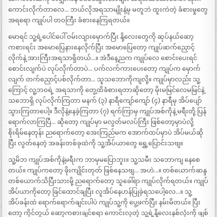
ကောင်းလိုက်တာလေ… ဘယ်လိုအရသာမျိုးနဲ့မှ မတူဘဲ ထူးကဲတဲ့ ခံစားမှုတွေ
အရရော ကျုပ်ပါ တဝကြီး ခံစားနေကြရတယ်။
မောရင် သူ့ရဲ့ပေါင်ပေါ် ဝမ်းလျားမှောက်ပြီး နို့လေးတွေကို ဆုပ်နယ်ဆော့
ကစားရင်း အမောပြေနားနေလိုက်ပြီး အမောပြေတော့ ကျုပ်ဆက်ညှောင့်
လိုက်နဲ့ အားကြီးအရသာရှိတယ်…။ အဲဒီနေ့ညက ကျုပ်လေ စောင်းပေးရင်
စောင်းလျက်ပဲ လုပ်လိုက်တာပဲ… ပက်လက်ကားပေးတော့ ကျုပ်က မှောက်
လျက် တက်ညှောင့်ပစ်လိုက်တာ… သူသဘောကိုကျလို့။ ကျုပ်မှာလည်း သူ့
ကြောင့် လူ့ဘဝရဲ့ အရသာကို တွေ့ထိခံစားရတာဆိုတော့ မိုးမမြင်လေမမြင်နဲ့
သဘောရှိ လုပ်လိုက်ကြတာ မနက် (၃) နာရီကျော်ကျော် (၄) နာရီမှ အိပ်ပျော်
သွားကြတာပေါ့။ ဒီလိုနဲ့နေခဲ့ကြတာ (၇) ရက်ကြာမှ ကျုပ်အစ်ကိုနဲ့ မရီးတို့ ပြန်
ရောက်လာကြပြီ… ဆိုတော့ ကျုပ်မှာ မလွတ်မလပ်ကြီး ဖြစ်တော့မှာပဲလို့
စိုးရိမ်နေတုန်း ညရောက်တော့ အေးကြည်မက အောက်ထပ်မှာပဲ အိပ်မယ်ဆို
ပြီး လွတ်နေတဲ့ အခန်းတစ်ခုထဲကို သူ့အိပ်ယာတွေ ရွှေ့ပြောင်းသဗျ။
သူ့မိဘ ကျုပ်အစ်ကိုနဲ့မရီးက ဘာမှမပြောဘူး။ သူ့သမီး သဘောကျ နေစေ
တယ်။ ကျုပ်ကတော့ ဖိုးကျိုင်းတုတ် ဖြစ်နေသဗျ… အဟဲ…။ တစ်ယောက်ဆန္ဒ
တစ်ယောက်သိပြီးသားမို့ ညရောက်တော့ သူခေါ်ရာ ကျုပ်လိုက်ရတယ်။ ကျုပ်
အိပ်ယာကိုတော့ ခြင်ထောင်ချပြီး လူအိပ်နေဟန်ပြုခဲ့ရသပေါ့လေ…။ သူ့
အိပ်ခန်းထဲ ရောက်ရောက်ချင်းပါပဲ ကျုပ်သူ့ကို ပွေ့ဖက်ပြီး နမ်းမိတယ်။ ပြီး
တော့ ကိုင်တွယ် ဆော့ကစားချင်စရာ ကောင်းလှတဲ့ သူ့ရဲ့နို့လေးနှစ်လုံးကို ဖျစ်