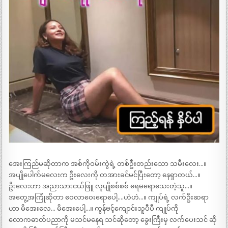
အေးကြည်မဆိုတာက အစ်ကိုဝမ်းကွဲရဲ့ တစ်ဦးတည်းသော သမီးလေး…။
အပျိုပေါက်မလေးက ဦးလေးကို တအားခင်မင်ပြီးတော့ နေရှာတယ်…။
ဦးလေးဟာ အညာသားငယ်ဖြူ လူပျိုစစ်စစ် ရေမရောသေးတဲ့သူ…။
အတွေ့အကြုံဆိုတာ ဝေလာဝေးရောပေါ့….ဟဲဟဲ…။ ကျုပ်ရဲ့ လက်ဦးဆရာ
ဟာ မိအေးလေ… မိအေးပေါ့…။ ကွန်ဗင့်ကျောင်းသူပီပီ ကျုပ်ကို
လောကဓာတ်ပညာကို မသင်မနေရ သင်ဆိုတော့ ခွေးကြီးမှ လက်ပေးသင် ဆို