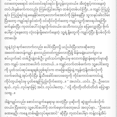
လာတော့မရောင် တင်းတင်းရင်းရင်း ရှိလွန်းလှတယ်။ အိတွဲစွင့်ကားနေတဲ့
တင်ပါးနှစ်ဖက်ကလည်း ကြမ်းပြင်ပေါ်မှာ တစ်ပုံတစ်ပင်ကြီး…။ ကျုပ် ကြည့်
ရင်း ကြည့်ရင်းနဲ့ မနေနိုင်တော့လောက်အောင်ကို ဖြစ်နေပြီး သူသနပ်ခါးလိမ်း
ပြီးတော့ ကျုပ်ရင်ခွင်ထဲကို ဝင်ထိုင်လိုက်တော့ ကျုပ်သူ့ကိုအားရပါးရကြီး
ဖက်နမ်းပြီး ကုတင်ပေါ် လှဲချလိုက်တယ်။ ထဘီကလည်း ပြေလျှောပြီး ဗိုက်
ပေါ်မှာ ပုံနေတော့ လုံးဝန်းမို့မောက်နေတဲ့ သူ့ရဲ့နို့တွေကို ကျုပ်ငုံပြီး စို့ပစ်လိုက်
တာပေါ့။
သူနဲ့ (၇) ရက်လောက်လည်း ပေါင်းပြီးလို့ ယဉ်ပါးပြီးသားဆိုတော့
အတော်အတန်ကျုပ် နားလည်တတ်ကျွမ်းလာပြီမို့ မိန်းမနဲ့ယောက်ျား မ
စပ်ယှက်ခင် တစ်ဦးနဲ့တစ်ဦး ပွတ်သပ်ကျီစယ်မှ လောကနိဗ္ဗာန်ရောက်မှာဆို
တာ ကျုပ် သဘောပေါက် လာတယ်…။ ကျုပ်လက်တစ်ဖက်က သူ့ပေါင်တွေ
ကို ပွတ်သပ်ဆုပ်ချေဖျစ်ညှစ်ရင်းက တဖြေးဖြေးနဲ့ ကျန်တဲ့နို့တစ်လုံးကို
လက်ဖဝါးနဲ့ အုပ်ကိုင်ပြီး နို့သီးခေါင်းလေးတွေကို ကိုင်ကောင်းကောင်းနဲ့
ကိုင်တွယ်ရင်းမှ ပွတ်ချေကြည့်လိုက်တော့…။ “ အဟင်း…ဟင်း…ဦး…ဦးလေး
ရယ်…လုပ်..လုပ်မှာဖြင့် အင်း..လုပ်ပါတော့…” လို့ တိုးတိုးတိတ်တိတ် ပြောရှာ
သဗျ…။
ဒါနဲ့ကျုပ်လည်း စောင်းလျက်နေရာမှ ထတဲ့ပြီး ပုဆိုးကို ဆွဲချွတ်ပစ်လိုက်
တယ်။ ပြီးတော့ သူ့ပေါင်ပေါ်ကို တက်မှောက်တော့မယ် အလုပ်မှာ… “ဦးလေး
ခဏနေဦး ကနေ့ တစ်မျိုးလုပ်ရအောင်” ဆိုပြီး ကုတင်ပေါ်မှာ ကန့်လန့်အိပ်