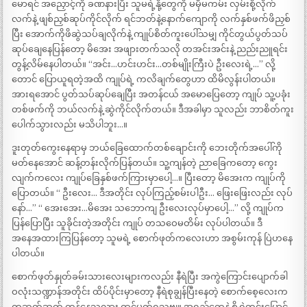
မောရင် အညှောင့်ကို ခဏနားပြီး သူမရဲ့နို့တွေကို မမှီမကမ်း လှမ်းစို့လိုက်
လက်နဲ့ ဖျစ်ညှစ်ဆုပ်ကိုင်လိုက် ရင်ဘတ်နဲ့နောက်ကျောကို လက်နှစ်ဖက်ဖိညှစ်
ပြီး အောက်ကိုဖိဆွဲသပ်ချလိုက်နဲ့ ကျုပ်စိတ်ကူးပေါ်သမျှ ကိုင်တွယ်ပွတ်သပ်
ဆုပ်ချေနေပြန်တော့ မိအေး အဖျားတက်သလို တအင်းအင်းနဲ့ ညည်းညူရင်း
တွန့်လိမ်နေပါတယ်။ “အင်း…ဟင်းဟင်း…တစ်မျိုးကြီးပဲ ဦးလေးရဲ့…” လို့
တောင် ပြောယူရတဲ့အထိ ကျုပ်ရဲ့ ကလိချက်တွေဟာ ထိမိလွန်းပါတယ်။
အားရအောင် ပွတ်သပ်ဆုပ်ချေပြီး အတန်ငယ် အမောပြေတော့ ကျုပ် သူ့ပခုံး
တစ်ဖက်ကို ဘယ်လက်နဲ့ ဆွဲကိုင်လိုက်တယ်။ ဒီအခါမှာ သူလည်း ဘာစိတ်ကူး
ပေါက်သွားလည်း မသိပါဘူး…။
ဒူးတုတ်ကွေးနေရာမှ ဘယ်ခြေထောက်တစ်ချောင်းကို ဘေးတိုက်အပေါ်ကို
မတ်နေအောင် ဆန့်တန်းလိုက်ပြန်တယ်။ သူ့ကျန်တဲ့ ညာခြေကတော့ ကွေး
လျက်ကလေး ကျုပ်ခြေနှစ်ဖက်ကြားမှာပေါ့…။ ပြီးတော့ မိအေးက ကျုပ်ကို
ပြောတယ်။ “ ဦးလေး… ဒီအတိုင်း လုပ်ကြည့်စမ်းပါဦး… ဖြေးဖြေးလည်း လုပ်
နော်…” “ အေးအေး…မိအေး သဘောကျ ဦးလေးလုပ်မှာပေါ့…” လို့ ကျုပ်က
ပြန်ပြောပြီး သူခိုင်းတဲ့အတိုင်း ကျုပ် တသဝေမတိမ်း လုပ်ပါတယ်။ ဒီ
အနေအထားကြပြန်တော့ သူမရဲ့ စောက်ဖုတ်ကလေးဟာ အစွမ်းကုန် ပြဲဟနေ
ပါတယ်။
စောက်ဖုတ်နှုတ်ခမ်းသားလေးများကလည်း နီရဲပြီး အကွဲကြောင်းပျောက်ခါ
ဝလုံးသဏ္ဍာန်အတိုင်း ထိပ်ပိုင်းမှာတော့ နီရဲစုချွန်ပြီးနေတဲ့ စောက်စေ့လေးက
တဆတ်ဆတ် တုန်နေသလား ထင်မှတ်ရသဗျ။ အရည်တွေနဲ့ စိုရွှဲတင်းပြောင်