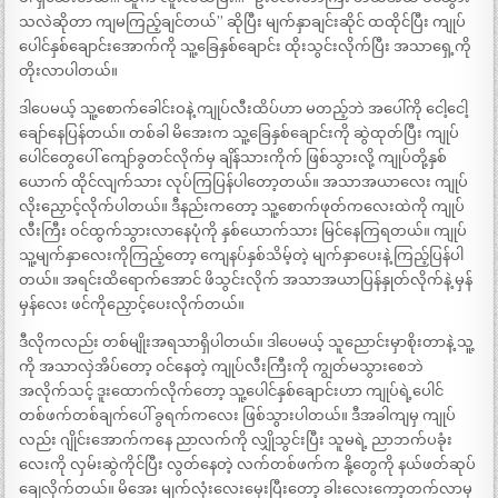
သလဲဆိုတာ ကျမကြည့်ချင်တယ်” ဆိုပြီး မျက်နှာချင်းဆိုင် ထထိုင်ပြီး ကျုပ်
ပေါင်နှစ်ချောင်းအောက်ကို သူ့ခြေနှစ်ချောင်း ထိုးသွင်းလိုက်ပြီး အသာရှေ့ကို
တိုးလာပါတယ်။
ဒါပေမယ့် သူ့စောက်ခေါင်းဝနဲ့ ကျုပ်လီးထိပ်ဟာ မတည့်ဘဲ အပေါ်ကို ငေါ့ငေါ့
ချော်နေပြန်တယ်။ တစ်ခါ မိအေးက သူ့ခြေနှစ်ချောင်းကို ဆွဲထုတ်ပြီး ကျုပ်
ပေါင်တွေပေါ် ကျော်ခွတင်လိုက်မှ ချိန်သားကိုက် ဖြစ်သွားလို့ ကျုပ်တို့နှစ်
ယောက် ထိုင်လျက်သား လုပ်ကြပြန်ပါတော့တယ်။ အသာအယာလေး ကျုပ်
လိုးညှောင့်လိုက်ပါတယ်။ ဒီနည်းကတော့ သူ့စောက်ဖုတ်ကလေးထဲကို ကျုပ်
လီးကြီး ဝင်ထွက်သွားလာနေပုံကို နှစ်ယောက်သား မြင်နေကြရတယ်။ ကျုပ်
သူ့မျက်နှာလေးကိုကြည့်တော့ ကျေနပ်နှစ်သိမ့်တဲ့ မျက်နှာပေးနဲ့ ကြည့်ပြန်ပါ
တယ်။ အရင်းထိရောက်အောင် ဖိသွင်းလိုက် အသာအယာပြန်နှုတ်လိုက်နဲ့ မှန်
မှန်လေး ဖင်ကိုညှောင့်ပေးလိုက်တယ်။
ဒီလိုကလည်း တစ်မျိုးအရသာရှိပါတယ်။ ဒါပေမယ့် သူညောင်းမှာစိုးတာနဲ့ သူ့
ကို အသာလှဲအိပ်တော့ ဝင်နေတဲ့ ကျုပ်လီးကြီးကို ကျွတ်မသွားစေဘဲ
အလိုက်သင့် ဒူးထောက်လိုက်တော့ သူ့ပေါင်နှစ်ချောင်းဟာ ကျုပ်ရဲ့ပေါင်
တစ်ဖက်တစ်ချက်ပေါ် ခွရက်ကလေး ဖြစ်သွားပါတယ်။ ဒီအခါကျမှ ကျုပ်
လည်း ဂျိုင်းအောက်ကနေ ညာလက်ကို လျှိုသွင်းပြီး သူမရဲ့ ညာဘက်ပခုံး
လေးကို လှမ်းဆွဲကိုင်ပြီး လွတ်နေတဲ့ လက်တစ်ဖက်က နို့တွေကို နယ်ဖတ်ဆုပ်
ချေလိုက်တယ်။ မိအေး မျက်လုံးလေးမှေးပြီးတော့ ခါးလေးကော့တက်လာမှ