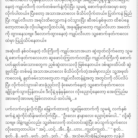
နေတဲ့ ကျုပ်လီးကို လက်တစ်ဖက်နဲ့ကိုင်ပြီး သူမရဲ့ စောက်ဖုတ်အဝမှာ တေ့
လိုက်ပါတယ်။ ပြီးတော့ အသာအယာလေး ဖိသိပ်လိုက်တယ်။ ပြွတ်ကနဲ မြည်
ပြီး ကျုပ်လီးဟာ အရင်းထိလျှောကနဲ ဝင်သွားပြီး ဆီးစပ်နှစ်ခုဟာ ထိစပ်နေ
တော့တာပေါ့။ လိုးပါများလို့ထင်ပါရဲ့ အခုချိန်မှာတော့ ကျုပ်လီးဟာ အတော်
ကို ထွားနေသဗျ။ ဒီလောက်ထွားနေတဲ့ ကျုပ်လီးဟာ သူ့စောက်ဖုတ်ကလေး
ထဲမှာ ပြည့်သိပ်နေတယ်။
အဆုံးထိ နစ်ဝင်နေတဲ့ လီးကြီးကို ကျုပ်အသာအယာ ဆွဲထုတ်လိုက်တော့ သူမ
ရဲ့စောက်ဖုတ်ကလေးဟာ ဆူဖောင်းကြွတက်လာပြီး ကျုပ်လီးကြီးကို စောက်
ပတ်နှုတ်ခမ်းသားတွေက ညှစ်ဆွဲထားသလို ဖြစ်နေတယ်။ ဒစ်ဖျားထိပ်ထိ ဆွဲ
ချွတ်ပြီး တစ်ဖန် အသာအယာလေး ဖိသိပ်လိုက်တဲ့အခါမှာလည်း သူ့အဖုတ်
ကလေးရဲ့ နှုတ်ခမ်းသားတွေဟာ ကျုပ်လီးတန်နဲ့အတူ အတွင်းကို လိပ်လိပ်
ပြီး လိုက်ဝင်သွားခါ ဖားခုံညှင်းလို ခုံးမောက်နေတဲ့ သူ့စောက်ဖုတ်ကလေး
ချိုင့်ခွက်သွားပြန်တယ်။ ဒီလိုနဲ့ မှန်မှန်လေး လိုးညှောင့်နေတော့ အေးကြည်မ
အားမလိုအားမရ ဖြစ်လာတယ် ထင်ပါရဲ့…။
ပက်လက်လှန်လိုက်ပြီး မြှောက်ထားတဲ့ သူ့ခြေထောက်ကို သူမရဲ့ လက်နှစ်
ဖက်နဲ့ ဆွဲကိုင်ထိန်းမတ်လိုက်ပြီး… “ဦးလေး နာနာလေး ညှောင့်စမ်းပါ…” လို့ဆို
သဗျ။ ဒါနဲ့ကျုပ်လည်း သူ့ခါးလေးကို တင်းတင်းဆွဲပြီး ခပ်သွက်သွက်လေး
လိုးတော့တာပါပဲ။ “ အင့်…ဟင့်…အီး…ရှီး…ဟား…ကျွတ်ကျွတ်…” “ စွတ်…
စွတ်…စွိ…ဖတ်…ဖတ်…ဒုတ်…ဒုတ်…” အို… အသံပေါင်းစုံမြည်နေတာ လွန်ပါ