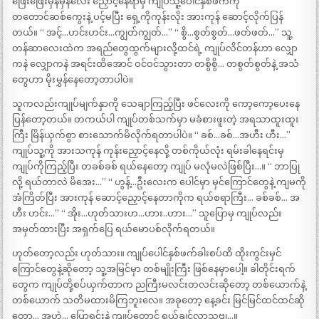
ဖြေးဖြေးမှန်မှန်လေး ညှောင့်နေရာမှ ကျုပ်သူ့ပေါင်နှစ်ဖက်ကို
တတောင်ဆစ်ကွေးနဲ့ ပင့်မပြီး ရှေ့ကိုကုန်းလိုး အားကုန် ဆောင့်လိုက်ပြန်
တယ်။ “ အင့်…ဟင်းဟင်း…ကျွတ်ကျွတ်…” “ စွိ…စွတ်စွတ်…ဖတ်ဖတ်…” သူ့
တန်ဆာလေးထဲက အရည်တွေထွက်များလို့ထင်ရဲ့ ကျုပ်လိင်တန်ဟာ လျှော
ကနဲ လျှောကနဲ အရင်းထိအောင် ဝင်ဝင်သွားတာ တစွိစွိ… တစွတ်စွတ်နဲ့ အသံ
တွေဟာ မိုးမွှန်နေတော့တာပါပဲ။
သူကလည်းကျုပ်မျက်နှာကို သေချာကြည့်ပြီး ဖင်လေးကို ကော့ကော့ပေးနေ
ပြန်တော့တယ်။ တကယ်ပါ ကျုပ်တစ်သက်မှာ မခံစားဖူးတဲ့ အရသာထူးထူး
ကြီး မြိန်ယှက်စွာ စားသောက်မိလိုက်ရတာပါပဲ။ “ ခစ်…ခစ်…အဟီး ဟီး…”
ကျုပ်သူ့ကို အားသကုန် ကုန်းညှောင့်နေလို့ တစ်ကိုယ်လုံး ရမ်းခါနေရင်းမှ
ကျုပ်ကိုကြည့်ပြီး တခစ်ခစ် ရယ်နေတော့ ကျုပ် မလုံမလဲဖြစ်ပြီး…။ “ ဘာပြု
လို့ ရယ်တာလဲ မိအေး…” “ ဟွန့်…ဦးလေးက ပေါင်မှာ မှင်ကြောင်တွေနဲ့ ကျမကို
အံကြိတ်ပြီး အားကုန် ဆောင့်ညှောင့်နေတာကိုက ရယ်စရာကြီး… ခစ်ခစ်… အ
ဟီး ဟင်း…” “ အိုး…ဟုတ်သားဟ…ဟား..ဟား…” သူပြောမှ ကျုပ်လည်း
အမှတ်ထားပြီး အရှက်ပြေ ရယ်မောပစ်လိုက်ရတယ်။
ဟုတ်တော့လည်း ဟုတ်သား။ ကျုပ်ပေါင်နှစ်ဖက်ခါးစပ်ထိ ထိုးကွင်းမှင်
ကြောင်တွေနဲ့ဆိုတော့ သူ့အမြင်မှာ တစ်မျိုးကြီး ဖြစ်နေမှာပေါ့။ ခါတိုင်းရက်
တွေက ကျုပ်တို့စပ်ယှက်တာက ညကြီးမလင်းတလင်းဆိုတော့ တစ်ယောက်နဲ့
တစ်ယောက် သတိမထားမိကြဘူးလေ။ အခုတော့ နေ့ခင်း မြင်မြင်ထင်ထင်ဆို
တော့… အဟဲ… ပြောရင်းနဲ့ ကျုပ်တောင် ရယ်ချင်လာသဗျ…။