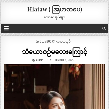
Hlataw ( အြပာစာပေ)
အောစာအုပ်များ
POSTED
BLUE BOOKS
,
အောစာအုပ်
IN
သံယောဇဉ်မလေးကြောင့်
ADMIN
SEPTEMBER 8, 2025