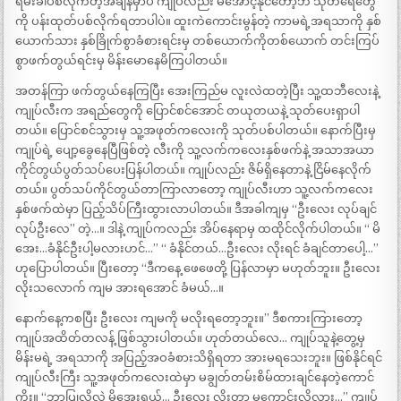
ရမ်းခါပစ်လိုက်တဲ့အချိန်မှာပဲ ကျုပ်လည်း မအောင့်နိုင်တော့ဘဲ သုတ်ရေတွေ
ကို ပန်းထုတ်ပစ်လိုက်ရတာပါပဲ။ ထူးကဲကောင်းမွန်တဲ့ ကာမရဲ့အရသာကို နှစ်
ယောက်သား နှစ်ခြိုက်စွာခံစားရင်းမှ တစ်ယောက်ကိုတစ်ယောက် တင်းကြပ်
စွာဖက်တွယ်ရင်းမှ မိန်းမောနေမိကြပါတယ်။
အတန်ကြာ ဖက်တွယ်နေကြပြီး အေးကြည်မ လူးလဲထတဲ့ပြီး သူ့ထဘီလေးနဲ့
ကျုပ်လီးက အရည်တွေကို ပြောင်စင်အောင် တယုတယနဲ့ သုတ်ပေးရှာပါ
တယ်။ ပြောင်စင်သွားမှ သူ့အဖုတ်ကလေးကို သုတ်ပစ်ပါတယ်။ နောက်ပြီးမှ
ကျုပ်ရဲ့ ပျော့ခွေနေပြီဖြစ်တဲ့ လီးကို သူ့လက်ကလေးနှစ်ဖက်နဲ့ အသာအယာ
ကိုင်တွယ်ပွတ်သပ်ပေးပြန်ပါတယ်။ ကျုပ်လည်း ဇိမ်ရှိနေတာနဲ့ ငြိမ်နေလိုက်
တယ်။ ပွတ်သပ်ကိုင်တွယ်တာကြာလာတော့ ကျုပ်လီးဟာ သူ့လက်ကလေး
နှစ်ဖက်ထဲမှာ ပြည့်သိပ်ကြီးထွားလာပါတယ်။ ဒီအခါကျမှ “ဦးလေး လုပ်ချင်
လုပ်ဦးလေ” တဲ့…။ ဒါနဲ့ ကျုပ်ကလည်း အိပ်နေရာမှ ထထိုင်လိုက်ပါတယ်။ “ မိ
အေး…ခံနိုင်ဦးပါ့မလားဟင်…” “ ခံနိုင်တယ်…ဦးလေး လိုးရင် ခံချင်တာပေါ့…”
ဟုပြောပါတယ်။ ပြီးတော့ “ဒီကနေ့ ဖေဖေတို့ ပြန်လာမှာ မဟုတ်ဘူး။ ဦးလေး
လိုးသလောက် ကျမ အားရအောင် ခံမယ်…။
နောက်နေ့ကစပြီး ဦးလေး ကျမကို မလိုးရတော့ဘူး။” ဒီစကားကြားတော့
ကျုပ်အထိတ်တလန့် ဖြစ်သွားပါတယ်။ ဟုတ်တယ်လေ… ကျုပ်သူနဲ့တွေ့မှ
မိန်းမရဲ့ အရသာကို အပြည့်အဝခံစားသိရှိရတာ အားမရသေးဘူး။ ဖြစ်နိုင်ရင်
ကျုပ်လီးကြီး သူ့အဖုတ်ကလေးထဲမှာ မချွတ်တမ်းစိမ်ထားချင်နေတဲ့ကောင်
ကိုး။ “ဘာပြုလို့လဲ မိအေးရယ်… ဦးလေး လိုးတာ မကောင်းလို့လား…” ကျုပ်