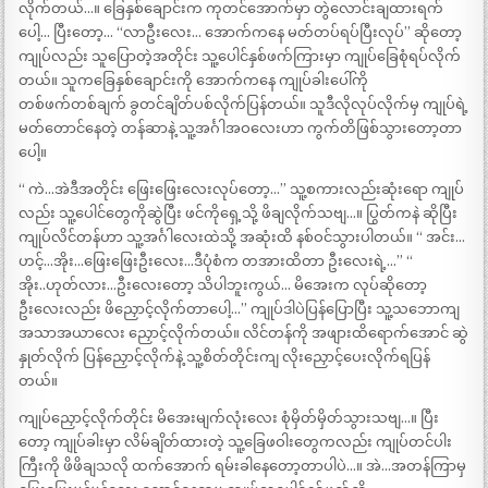
လိုက်တယ်…။ ခြေနှစ်ချောင်းက ကုတင်အောက်မှာ တွဲလောင်းချထားရက်
ပေါ့… ပြီးတော့… “လာဦးလေး… အောက်ကနေ မတ်တပ်ရပ်ပြီးလုပ်” ဆိုတော့
ကျုပ်လည်း သူပြောတဲ့အတိုင်း သူ့ပေါင်နှစ်ဖက်ကြားမှာ ကျုပ်ခြေစုံရပ်လိုက်
တယ်။ သူကခြေနှစ်ချောင်းကို အောက်ကနေ ကျုပ်ခါးပေါ်ကို
တစ်ဖက်တစ်ချက် ခွတင်ချိတ်ပစ်လိုက်ပြန်တယ်။ သူဒီလိုလုပ်လိုက်မှ ကျုပ်ရဲ့
မတ်တောင်နေတဲ့ တန်ဆာနဲ့ သူ့အင်္ဂါအဝလေးဟာ ကွက်တိဖြစ်သွားတော့တာ
ပေါ့။
“ ကဲ…အဲဒီအတိုင်း ဖြေးဖြေးလေးလုပ်တော့…” သူ့စကားလည်းဆုံးရော ကျုပ်
လည်း သူ့ပေါင်တွေကိုဆွဲပြီး ဖင်ကိုရှေ့သို့ ဖိချလိုက်သဗျ…။ ပြွတ်ကနဲ ဆိုပြီး
ကျုပ်လိင်တန်ဟာ သူ့အင်္ဂါလေးထဲသို့ အဆုံးထိ နစ်ဝင်သွားပါတယ်။ “ အင်း…
ဟင့်…အိုး…ဖြေးဖြေးဦးလေး…ဒီပုံစံက တအားထိတာ ဦးလေးရဲ့…” “
အိုး..ဟုတ်လား…ဦးလေးတော့ သိပါဘူးကွယ်… မိအေးက လုပ်ဆိုတော့
ဦးလေးလည်း ဖိညှောင့်လိုက်တာပေါ့…” ကျုပ်ဒါပဲပြန်ပြောပြီး သူ့သဘောကျ
အသာအယာလေး ညှောင့်လိုက်တယ်။ လိင်တန်ကို အဖျားထိရောက်အောင် ဆွဲ
နှုတ်လိုက် ပြန်ညှောင့်လိုက်နဲ့ သူ့စိတ်တိုင်းကျ လိုးညှောင့်ပေးလိုက်ရပြန်
တယ်။
ကျုပ်ညှောင့်လိုက်တိုင်း မိအေးမျက်လုံးလေး စုံမှိတ်မှိတ်သွားသဗျ…။ ပြီး
တော့ ကျုပ်ခါးမှာ လိမ်ချိတ်ထားတဲ့ သူ့ခြေဖဝါးတွေကလည်း ကျုပ်တင်ပါး
ကြီးကို ဖိဖိချသလို ထက်အောက် ရမ်းခါနေတော့တာပါပဲ…။ အဲ…အတန်ကြာမှ