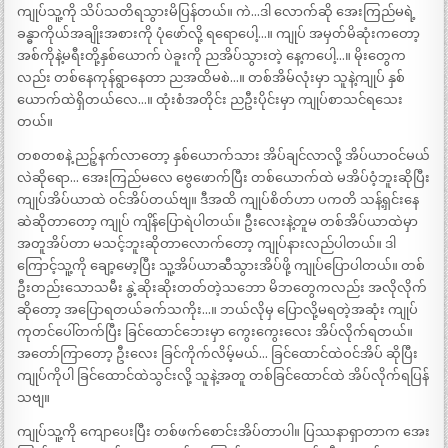
ကျုပ်သူ့ကို သိပ်သတိရသွားမိပြန်တယ်။ ကဲ…ဒါ လောက်ဆို အေးကြည်မရဲ့
ခန္ဓာကိုယ်အချိုးအစားကို ပုံဖော်လို့ ရရောပေါ့…။ ကျုပ် အမှတ်မိဆုံးကတော့
အစ်ကိုနဲ့မရီးတို့နှစ်ယောက် ပဲခူးကို ညအိပ်သွားတဲ့ နေ့ကပေါ့…။ မိုးတွေက
လည်း တစ်နေကုန်ရွာနေတာ ညအထိမစဲ…။ တစ်အိမ်လုံးမှာ သူနဲ့ကျုပ် နှစ်
ယောက်ထဲရှိတယ်လေ…။ ထုံးစံအတိုင်း ညဦးပိုင်းမှာ ကျုပ်စာသင်ရသေး
တယ်။
တစတစနဲ့ ညဉ့်နက်လာတော့ နှစ်ယောက်သား အိပ်ချင်လာလို့ အိပ်ယာဝင်မယ်
လဲဆိုရော… အေးကြည်မလေ ဗွေဖောက်ပြီး တစ်ယောက်ထဲ မအိပ်ဝံ့ဘူးဆိုပြီး
ကျုပ်အိပ်ယာထဲ ဝင်အိပ်တယ်ဗျ။ ဒီအထိ ကျုပ်စိတ်ဟာ ပကတိ သန့်ရှင်းနေ
ဆဲဆိုတာတော့ ကျုပ် ကျိန်ပြောရဲပါတယ်။ ဦးလေးနဲ့တူမ တစ်အိပ်ယာထဲမှာ
အတူအိပ်တာ မသင့်ဘူးဆိုတာလောက်တော့ ကျုပ်နားလည်ပါတယ်။ ဒါ
ကြောင့်သူ့ကို ချော့မော့ပြီး သူ့အိပ်ယာဆီသွားအိပ်ဖို့ ကျုပ်ပြောပါတယ်။ တစ်
ဦးတည်းသောသမီး နွဲ့ဆိုးဆိုးတတ်တဲ့သဘော မိဘတွေကလည်း အလိုလိုက်
ဆိုတော့ အပြောရတယ်ခက်သကိုး…။ ဘယ်လိုမှ ပြောလို့မရတဲ့အဆုံး ကျုပ်
ကုတင်ပေါ်တက်ပြီး ခြင်ထောင်ဘေးမှာ ကွေးကွေးလေး အိပ်လိုက်ရတယ်။
အတော်ကြာတော့ ဦးလေး ခြင်ကိုက်လိမ့်မယ်… ခြင်ထောင်ထဲဝင်အိပ် ဆိုပြီး
ကျုပ်ကိုပါ ခြင်ထောင်ထဲသွင်းလို့ သူနဲ့အတူ တစ်ခြင်ထောင်ထဲ အိပ်လိုက်ရပြန်
သဗျ။
ကျုပ်သူ့ကို ကျောပေးပြီး တစ်ဖက်စောင်းအိပ်တာပါ။ ပြဿနာရှာတာက အေး