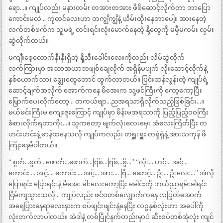
ရော…။ ကျုပ်လည်း မနားတမ်း တအားတအား ဖိဖိဆောင့်လိုက်တာ ဘာပြော
ကောင်းမလဲ… ကုတင်လေးဟာ တကျွိကျွိနဲ့ ယိမ်းထိုးနေတာပေါ့။ အားနေတဲ့
လက်တစ်ဖက်က သူမရဲ့ တင်းရင်းလုံးမောက်နေတဲ့ နို့တွေကို မမှီမကမ်း လှမ်း
ဆွဲလိုက်တယ်။
မကျီးစေ့လောက်နီးနီးရှိတဲ့ နို့သီးခေါင်းလေးကိုလည်း လိမ်ဆွဲလိုက်
လက်ကြားမှာ အသာအယာဘဖျစ်ချေလိုက် အရှိန်မပျက် လိုးဆောင့်လိုက်နဲ့
နှစ်ယောက်သား ချွေးတွေတောင် ထွက်လာတယ်။ ပြင်းထန်လွန်းတဲ့ ကျုပ်ရဲ့
ဆောင့်ချက်အလိုက် အောက်ကနေ မိအေးက သူ့ဖင်ကြီးကို ကော့ကော့ပြီး
မြှောက်ပေးလိုက်တော့… တကယ်ဗျာ…ညအရသာရှိလိုက်သည့်ဖြစ်ခြင်း…။
မယ်မင်းကြီးမ ကျေးဇူးကြောင့် ကျုပ်မှာ မိန်းမအရသာကို ပြည့်ပြည့်ဝဝကြီး
ခံစားလိုက်ရတာကိုး…။ သူကတော့ မျက်လုံးလေးမှေး အံလေးကြိတ်ပြီး တ
ဟင်းဟင်းနဲ့ မာန်ထနေသလို ကျုပ်ကလည်း တရှူးရှူး တရှဲရှဲနဲ့ အားသကုန် ဖိ
ကြုံးနေမိပါတယ်။
“ စွတ်…စွတ်…ဖောက်…ဖောက်…ဗြစ်…ဗြစ်…စွိ…” “လိုး… ဟင့်… အင့်…
ကောင်း…. အင့်…. ကောင်း…. အင့်… အား…. ဗြိ… ဆောင့်… ဦး… ဦးလေး…” အဲလို
ပြောရင်း ပြောရင်းနဲ့ မိအေး ခါးလေးကော့ပြီး ခေါင်းကို ဘယ်ညာရမ်းခါရင်း
ငြိမ်ကျသွားသလို… ကျုပ်လည်း ဖင်ဝတစ်လျှောက်ကနေ လပြွတ်အောက်
အရေပြားနေရာလေးနားက စပ်ဖျင်းဖျင်းနဲ့နေပြီး လဥနှစ်လုံးဟာ အပေါ်ကို
လုံးတက်လာပါတယ်။ အဲဒါနဲ့ တစ်ပြိုင်နက်တည်းမှာပဲ ဆီးစပ်တစ်အုံလုံး ကျင်