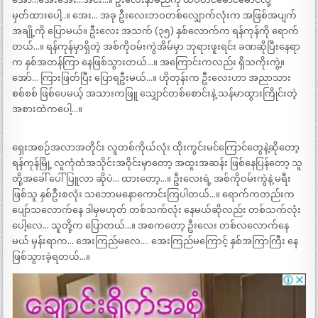
မှတ်ထားပေါ့..။ အေး… အခု ဦးလေးဘဝတစ်လျှောက်လုံးက အဖြစ်အပျက်
အချို့ကို ပြောမယ်။ ဦးလေး အသက် (၃၅) နှစ်လောက်က ရန်ကုန်ကို ရောက်
တယ်…။ ရန်ကုန်မှာရှိတဲ့ အစ်ကိုဝမ်းကွဲအိမ်မှာ ဘုရားဖူးရင်း ခဏဆိုပြီးနေရာ
က နှစ်အတန်ကြာ နေဖြစ်သွားတယ်…။ အကြောင်းကလည်း ရှိသကိုးကွဲ့။
အော်… ကြားဖြတ်ပြီး ပြောရဦးမယ်…။ ဟိုတုန်းက ဦးလေးဟာ အညာသား
စစ်စစ် ဖြစ်ပေမယ့် အသားကဖြူ သျှောင်တစ်စောင်းနဲ့ သန်မာထွားကြိုင်းတဲ့
အစားထဲကပေါ့…။
ရှေးအစဉ်အလာအတိုင်း လူတစ်ကိုယ်လုံး ထိုးကွင်းမင်ကြောင်တွေနဲ့ဆိုတော့
ရန်ကုန်မြို့ လူကုံထံအသိုင်းအဝိုင်းမှာတော့ အထူးအဆန်း ဖြစ်နေပြန်တော့ သူ
တို့အခေါ် ပေါ်ပြူလာ ဆိုပဲ… ထားတော့…။ ဦးလေးရဲ့ အစ်ကိုဝမ်းကွဲနဲ့ မရီး
ဖြစ်သူ နှစ်ဦးစလုံး သဘောမနောကောင်းကြပါတယ်…။ ရောက်ကတည်းက
ပျော်သလောက်နေ ဒါမှမဟုတ် တစ်သက်လုံး နေမယ်ဆိုလည်း တစ်သက်လုံး
ပေါ့လေ… သူတို့က ပြောတယ်…။ အစကတော့ ဦးလေး တစ်လလောက်နေ
မယ် မှန်းရာက… အေးကြည်မလေ…. အေးကြည်မကြောင့် နှစ်အကြာကြီး နေ
ဖြစ်သွားခဲ့ရတယ်…။