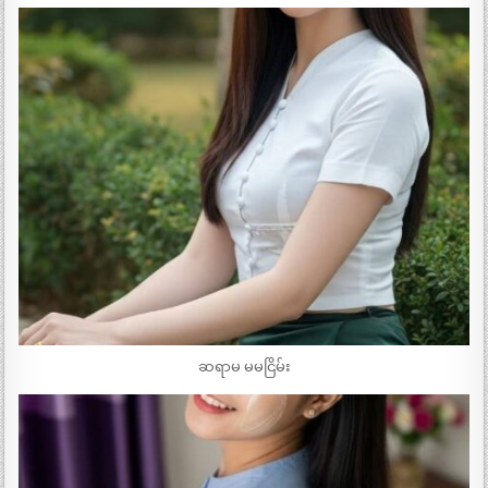
ဆရာမ မမငြိမ်း