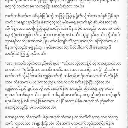
တွေကို လက်တစ်ဖက်ကစုပြီး ဆောင့်ဆွဲထားတယ်။
လက်တစ်ဖက်က ဖင်နှစ်ခြမ်းကို တဖြန်းဖြန်းနဲ့ ရိုက်လိုက်တာ ဖင်နှစ်ခြမ်းမှာ
လက်ငါးချောင်ရာနီလို့။ ဆောင့်လိုးလို့ မိန်းမရှေ့ရောက်ရင် ဆံပင်ဆောင့်ဆွဲ
လိုက်နဲ့ အေားကားကြည့်ရတဲ့ အတိုင်းဘဲ။ မိန်းမပုံစံကလည်း တအားကောင်း
နေတဲ့ပုံဘဲ။ ကျွန်တော်လည်း ဘာလုပ်ရမလဲ မသိ။ ထူပူနေမိတယ်။ ကိုယ်ဝင်
သွားရင်လည်း အော်ဟစ်ပြီး ပတ်ဝန်ကျင် သိသွားမှာလည်း ကြောက်တယ်။
မိန်းမကိုလည်း မခွဲနိုင်ဘူး။ မိန်းမကလည်း စိတ်ပါလက်ပါ ခံနေတော့ ဒီ
အတိုင်းပဲ ကြည့်နေမိတယ်။
“အား ကောင်းလိုက်တာ ညီဇော်ရယ်” “နင့်လင်လိုးတာနဲ့ ငါလိုးတာနဲ့ ဘယ်ဟာ
ကောင်လဲ” “ရှင်လိုးတာကောင်းတယ်.. အား အား ဆောင့်ဆောင့်” ညီဇော်က
တော်တော်လိုးနိုင်တယ်။ ကျွန်တော်ဆို ထန်ကုန် နာရီဝက်လောက်ဘဲ လိုးနိုင်
တာ။ ညီဇော်က ပါးစပ်ကလည်း ပက်ပက်စက်စက်ပြောပြီး လိုးတယ်။
ကျွန်တော်နဲ့ဆို ရှက်သလို လုပ်နေတဲ့ မိန်းမကလည်း ညီဇော်နဲ့ကျမှ မထင်
ရအောင် ထန်နေတယ်။ နောက် တစ်နာရီလောက်နေတော့ ညီဇော့် ဆောင့်ချက်
များ မီးကုန်ယမ်းကုန် ဖြစ်လာတယ်။ ပြီးတော့ မိန်းမအဖုတ်ထဲ ညီဇော်က
ဆောင့်ထည့်ပြီး ဖိကပ်ထားတယ်။
ခဏနေတော့ ညီဇော့်လီး မိန်မအဖုတ်ထဲကနေ ထုတ်လိုက်တော့ လရည်တွေ
ထွက်ကျလာတာ အများကြီးဘဲ။ ညီဇော်က ပက်လက်လှန်ထားပြီး မိန်းမ