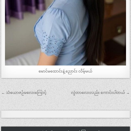
မောင်မထောင်းနဲ့ ညောင်း လိမ့်မယ်
Post
← သံယောဇဉ်မလေးကြောင့်
လွဲတာလေးလည်း ကောင်းပါတယ် →
navigation