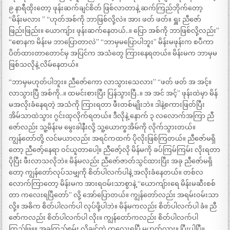
၉ နာရီထိုးတော့ ဖုန်းဆက်ချင်စိတ် ဖြစ်လာတာနဲ့ ဆက်ကြည်ဘိုက်တော့
“မိန်းမလား ” “ဟုတ်အစ်ကို ဘာဖြစ်လို့လဲ။ အား ဖတ် ဖတ်။ ရှူး ညီဇော်
ဖြည်းဖြည်း။ ယောကျ်ား ဖုန်းဆက်နေတယ်..။ ပြော အစ်ကို ဘာဖြစ်လို့လည်း”
“စောနက မိန်းမ ဘာပြောတာလဲ” “ဘာမှမပြောပါဘူး” မိန်းမဖုန်းက စပီကာ
ပိတ်ထားတာတောင်မှ အပြင်က အသံတွေ ကြားနေရတယ်။ မိန်းမက ဘာမှမ
ဖြစ်သလိုနဲ့ လိမ်နေတယ်။
“ဘာမှမဟုတ်ပါဘူး။ ညီဇော်ကော လာသွားသေလား” “ဖတ် ဖတ် အ အင့်။
လာသွားပြီ အစ်ကို..။ ထမင်းစားပြီး ပြန်သွားပြီ..။ အ အင် အင့်” ဖုန်းထဲမှာ မိန်
မအလိုးခံနေရတဲ့ အသံကို ကြားရတာ ဖီးတစ်မျိုးဘဲ။ ဒါနဲ့စကားဖြတ်ပြီး
အိမ်သာထဲသွား ဂွင်းထုလိုက်ရတယ်။ ဒီလိုနဲ့ နောက် ၃ လလောက်အကြာ ညီ
ဇော်လည်း သူ့မိန်းမ မွေးခါနီးလို့ သူ့ယောက္ခအိမ်ကို လိုက်သွားတယ်။
ကျွန်တော်တို့ လင်မယာလည်း အရင်ကထက် ပိုလိုးဖြစ်ကြတယ်။ ညီဇော်မရှိ
တော့ ညီဇော့်နေရာ ဝင်ယူတာပေါ့။ ညီဇော့်လို မိန်မကို ခပ်ကြမ်ကြမ်း လိုးရတာ
ပိုပြီး ဖီးလာသလိုဘဲ။ မိန်မလည်း ညီဇော်ဇာတ်သွင်ထားပြီး အခု ညီဇော်မရှိ
တော့ ကျွန်တော်လုပ်သမျှကို စိတ်ပါလက်ပါနဲ့ အလိုးခံနေတယ်။ တစ်လ
လောက်ကြာတော့ မိန်းမက အားရဝမ်းသာစွာနဲ့ “ယောကျ်ားရေ မိန်းမဆီးစစ်
တာ ကလေးရပြီတော်” လို့ အော်ပြောတယ်။ ကျွန်တော်လည်း အရမ်းဝမ်းသာ
လို့။ အဓိက စိတ်ပါလက်ပါ လုပ်ဖို့ပါဘဲ။ မိန်မကလည်း စိတ်ပါလက်ပါ ခံ။ ညီ
ဇော်ကလည်း စိတ်ပါလက်ပါ လိုး။ ကျွန်တော်ကလည်း စိတ်ပါလက်ပါ
ကြည်ဖြူ။ အခုကြည့်စမ်း လိုချင်တဲ့ ကလေးရပြီ မဟုတ်လား။ ပြီးပါပြီ။