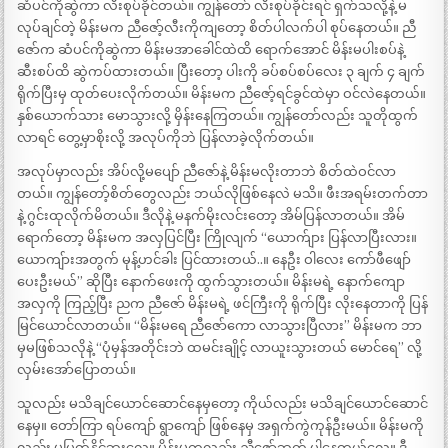
ဆံပင်ကိုဆွဲကာ လီးစုပ်ခိုင်တယ်။ ကျွန်တော် လီးစုပ်ခိုင်းရင် ရှက်သလို့နဲ့ မ
လုပ်ချင်တဲ့ မိန်းမက ညီဇော့်လီးကိုကျတော့ စိတ်ပါလက်ပါ စုပ်နေတယ်။ ညီ
ဇော်က ဆံပင်ကိုဆွဲကာ မိန်းမအာခေါင်ထဲထိ ရောက်အောင် မိန်းမပါးစပ်နဲ့
ဆီးစပ်ထိ ဆွဲကပ်ထားတယ်။ ပြီးတော့ ပါးကို ခပ်စပ်စပ်လေး ၃ ချက် ၄ ချက်
ရိုက်ပြီးမှ ထုတ်ပေးလိုက်တယ်။ မိန်းမက ညီဇော့်ရင်ခွင်ထဲမှာ ဝင်လဲနေတယ်။
နှစ်ယောက်သား မောသွားလို့ မှိန်းနေကြတယ်။ ကျွန်တော်လည်း သူတိုထွက်
လာရင် တွေ့မှာစိုးလို့ အလုပ်ကိုဘဲ ပြန်လာခဲ့လိုက်တယ်။
အလုပ်မှာလည်း အိပ်လို့မပျော် ညီဇော်နဲ့ မိန်းမလိုးတာဘဲ စိတ်ထဲဝင်လာ
တယ်။ ကျွန်တော့်စိတ်တွေလည်း ဘယ်လိုဖြစ်နေလဲ မသိ။ ဖီးအရမ်းတက်တာ
နဲ့ ဂွင်းထုလိုက်မိတယ်။ ဒီလိုနဲ့ မနက်မိုးလင်းတော့ အိမ်ပြန်လာတယ်။ အိမ်
ရောက်တော့ မိန်းမက အလှပြင်ပြီး ကြိုလျက် “ယောက်ျား ပြန်လာပြီးလား။
ယောကျ်ားအတွက် မုန့်ဟင်ခါး ပြင်ထားတယ်..။ နေဦး ဝါလေး ကော်ဖီဖျော်
ပေးဦးမယ်” ဆိုပြီး နောက်ဖေးကို ထွက်သွားတယ်။ မိန်းမရဲ့ နောက်ကျော
အလှကို ကြည့်ပြီး ညက ညီဇော် မိန်းမရဲ့ ဖင်ကြီးကို ရိုက်ပြီး လိုးနေတာကို ပြန်
မြင်ယောင်လာတယ်။ “မိန်းမရေ ညီဇော်ကော လာသွားပြီလား” မိန်းမက ဘာ
မှမဖြစ်သလိုနဲ့ “ပုံမှန်အတိုင်းဘဲ ထမင်းချိုင့် လာယူးသွားတယ် မောင်ရေ” လို့
လှမ်းအော်ပြောတယ်။
သူလည်း မသိချင်ယောင်ဆောင်နေမှတော့ ကိုယ်လည်း မသိချင်ယောင်ဆောင်
နေမှ။ တော်ကြာ ရပ်ကျော် ရွာကျော် ဖြစ်နေမှ အရှက်ကွဲကုန်ဦးမယ်။ မိန်းမကို
လည်း မပြတ်နိုင်ဘူးလေ။ မိန်းမကလည်း ညီဇော့်ဘက် ပါနေတယ်လေ။ ဒီ