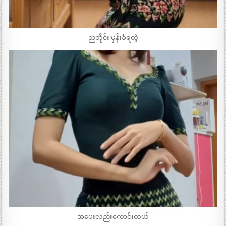
ညတိုင်း မှန်းခံရတဲ့
အပေးလည်းကောင်းတယ်