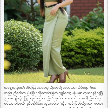
တနေ့ ကျွန်တော် အိမ်ပြန် လာတော့ ညီဇော်တို့ လင်မယား အိမ်ရောက်နေ
သည်။ ညီဇော်က ပြုံးပြီး “ကိုကောင်းမြတ် ကျွန်တော့်မိန်းမမှာ ကိုယ်ဝန်ရှိနေပြီ
၃ လကျော်လို့” ပြုံးလျက်ပြောသည်။ “ဟုတ်လား ကောင်းတာပေါ့ ညီဇော်ရာ
ဝမ်သားပါတယ်” ညီဇော့်မိန်းမ ယုယုခင်က “ကိုကောင်းမြတ်တို့ကော ကလေး