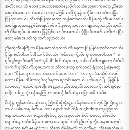
အတိုင်လေးဘဲ မသိချင်ယောင်ဆောင်နေလိုက်တယ်။ ညရောက်တော့ ညီဇော်
အရက်လာသောက်တယ်။ ဘာမှ မဖြစ်သလို ပုံမုန်အတိုင်း သောက်စားပြီး
ပြန်သွားတယ်။ ညီဇော်ပြန်သွားတော့ ကျွန်တော်လည်း မိန်းမကို လိုးမယ်ပေါ့။
အစပြိုးတဲ့အနေနဲ့ မိန်းမနှုတ်ခမ်းကို နမ်းလိုက်တယ်။ မျက်လုံးထဲ ညီဇော့်လီး
ကို မိန်းမစုပ်ပေးနေတာ ပြန်မြင်ယောင်လာတယ်။ ပိုပြီး ဖီးတက်သလိုဘဲ။ ပြီး
တော့ မိန်မအဖုတ်ကို ယက်လိုက်တယ်။
ညီဇော့်လီးမဲကြီးက မိန်းမစောက်ဖုတ်ကို လိုးနေတာ ပြန်မြင်ယောင်လာတယ်။
ပိုပြီး စိတ်ပါလက်ပါ ယက်မိတယ်။ “မိန်မရေ ကို့လီးကို စုပ်ပေးပါလား ” “မ
စုပ်ချင်ဘူး ဒီအတိုင်းဘဲလုပ်ပါ” စိတ်ထဲမှာတော့ လင်ငယ်လီးကျတော့ စိတ်ပါ
လက်ပါ စုပ်ပြီး ကိုယ့်ယောကျာ်း လီးကျတော့ ရှက်သလို ရွံသလိုနဲ့ မိန်မတွေ
များ။ “မိန်မရေ လေးဘက်ထောက်ပေးပါလား ” “ဟာကွာ ဒီအတိုင်ဘဲလုပ်
တော့။ မိန်းမ အိမ်အလုပ်လုပ်ရတာ ညောင်းနေတယ်..။ အိပ်ချင်ပြီ.. မြန်မြန်
လုပ်တော့” ညောင်းမှာပေါ့။ မနေ့ညက ညီဇော်နဲ့ လိုးထားတာကိုး အိပ်ချင်မှာ
ပေါ့။ တစ်ညလုံး လိုးနေကြတာလေလို့ စိတ်ထဲမှာ ပြောနေမိတယ်။
ဒီလိုနဲ့ ကျွန်တော်လည်း လှေကြီးထိုးရိုးရိုးနဲ့ ၁၀ မိနစ်လောက်လုပ်ပြီး ပြီးသွား
တယ်။ မိန်မကမှ စိတ်မပါတာ။ နောက်တစ်ကြိမ် Nightduty ကျမည့်ရက်
ရောက်လာတယ်။ မသွားမဖြစ်လို့ သွားခဲ့ရတယ်။ စိတ်ကတော့ အိမ်ကိုပဲ
ရောက်နေတယ်။ မိန်းမကတော့ သေချာပါတယ် ညီဇော်နဲ့ လိုးနေမှာ။ အလုပ်
လုပ်ရတာ စိတ်မဖြောင့်ဘူး။ ညီဇော် ငါ့မိန်းမကို ဘယ်လိုများ လိုးနေမလဲပေါ့။