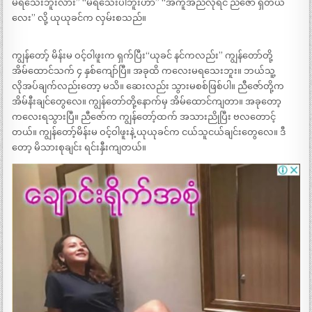
မရသေးဘူးလား” “မရသေးပါဘူးဟာ” “အကူအညီလိုရင် ညီဇော် ရှိတယ်
လေး” လို့ ယုယုခင်က လှမ်းစသည်။
ကျွန်တော့် မိန်းမ ဝင့်ဝါဖူးက ရှက်ပြီး“ယုခင် နင်ကလည်း” ကျွန်တော်တို့
အိမ်ထောင်သက် ၄ နှစ်ကျော်ပြီ။ အခုထိ ကလေးမရသေးဘူး။ ဘယ်သူ့
လိုအပ်ချက်လည်းတော့ မသိ။ ဆေးလည်း သွားမစစ်ဖြစ်ပါ။ ညီဇော်တို့က
အိမ်နီးချင်တွေလေ။ ကျွန်တော်တို့နောက်မှ အိမ်ထောင်ကျတာ။ အခုတော့
ကလေးရသွားပြီ။ ညီဇော်က ကျွန်တော့်ထက် အသားညိုပြီး ဗလတောင့်
တယ်။ ကျွန်တော့်မိန်းမ ဝင့်ဝါဖူးနဲ့ ယုယုခင်က ငယ်သူငယ်ချင်းတွေလေ။ ဒီ
တော့ မိသားစုချင်း ရင်းနှီးကျတယ်။