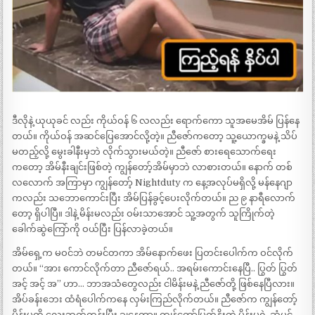
ဒီလိုနဲ့ ယုယုခင် လည်း ကိုယ်ဝန် ၆ လလည်း ရောက်ကော သူအမေအိမ် ပြန်နေ
တယ်။ ကိုယ်ဝန် အဆင်ပြေအောင်လို့တဲ့။ ညီဇော်ကတော့ သူ့ယောက္ခမနဲ့ သိပ်
မတည့်လို့ မွေးခါနီးမှဘဲ လိုက်သွားမယ်တဲ့။ ညီဇော် စားရေသောက်ရေး
ကတော့ အိမ်နီးချင်းဖြစ်တဲ့ ကျွန်တော့်အိမ်မှာဘဲ လာစားတယ်။ နောက် တစ်
လလောက် အကြာမှာ ကျွန်တော့် Nightduty က နေ့အလုပ်မရှိလို့ မန်နေဂျာ
ကလည်း သဘောကောင်းပြီး အိမ်ပြန်ခွင့်ပေးလိုက်တယ်။ ည ၉ နာရီလောက်
တော့ ရှိပါပြီ။ ဒါနဲ့ မိန်းမလည်း ဝမ်းသာအောင် သူ့အတွက် သူကြိုက်တဲ့
ခေါက်ဆွဲကြော်ကို ဝယ်ပြီး ပြန်လာခဲ့တယ်။
အိမ်ရှေ့က မဝင်ဘဲ တမင်တကာ အိမ်နောက်ဖေး ပြတင်းပေါက်က ဝင်လိုက်
တယ်။ “အား ကောင်လိုက်တာ ညီဇော်ရယ်.. အရမ်းကောင်းနေပြီ.. ပြွတ် ပြွတ်
အင့် အင့် အ” ဟာ… ဘာအသံတွေလည်း ငါမိန်းမနဲ့ ညီဇော်တို့ ဖြစ်နေပြီလား။
အိပ်ခန်းဘေး ထံရံပေါက်ကနေ လှမ်းကြည်လိုက်တယ်။ ညီဇော်က ကျွန်တော့်
မိန်းမကို လေးဘက်ကုန်းပြီး ချနေတာ။ ကျွန်တော်မြတ်နိုးတဲ့ မိန်းမရဲ့ ဆံပင်