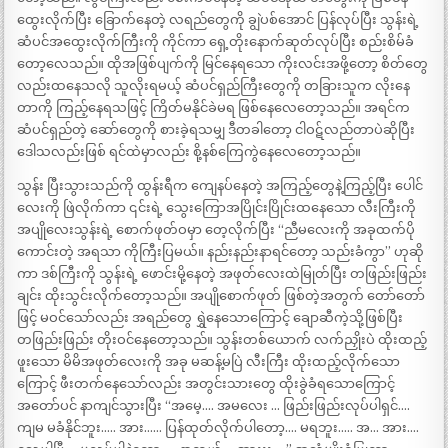
ထွေးလိုက်ပြီး ခြောက်နေတဲ့ လရည်တွေကို ချွဲပစ်အောင် ပြန်လုပ်ပြီး သွန်းရဲ့
ဆံပင်အထွေးလိုက်ကြီးကို ကိုင်ကာ ရှေ့တိုးနောက်ဆုတ်လုပ်ပြီး စည်းစိမ်ခံ
တော့လေသည်။ ထိုအဖြစ်ပျက်ကို မြင်နေရသော ကိုးလင်းအဖို့တော့ စိတ်တွေ
လည်းထနေသလို သူလိုးရမယ့် ဆံပင်ရှည်ကြီးတွေကို တခြားသူက လိုးနေ
တာကို ကြည့်‌နေရသဖြင့် ကြိတ်မနိုင်ခဲမရ ဖြစ်နေလေတော့သည်။ အရင်က
ဆံပင်ရှည်တဲ့ ဆော်တွေကို စားခဲ့ရသမျှ ဒီတခါတော့ ငါဝဋ်လည်တာပဲဆိုပြီး
ဒေါသလည်းဖြစ် ရင်ထဲမှာလည်း စို့နစ်ကြေကွဲနေလေတော့သည်။
သွန်း ပြီးသွားသည်ကို ထွန်းရီက ကျေနပ်နေတဲ့ အကြည့်တွေနဲ့ကြည့်ပြီး ပေါင်
လေးကို ဖြဲလိုက်ကာ ၎င်းရဲ့ သွေးကြောအပြိုင်းပြိုင်းထနေသော လီးကြီးကို
အပျိုလေးသွန်းရဲ့ စောက်ဖုတ်ဝမှာ တေ့လိုက်ပြီး “ညီမလေးကို အခုထက်ပို
ကောင်းတဲ့ အရသာ ကိုကြီးပြမယ်။ နည်းနည်းနာရင်တော့ သည်းခံကွာ” ဟုဆို
ကာ ဒစ်ကြီးကို သွန်းရဲ့ ဖောင်းမို့နေတဲ့ အဖုတ်လေးထဲမြုတ်ပြီး တဖြည်းဖြည်း
ချင်း ထိုးသွင်းလိုက်တော့သည်။ အပျိုစောက်ဖုတ် ဖြစ်တဲ့အတွက် တော်တော်
ဖြင့် မဝင်သော်လည်း အရည်တွေ ရွှဲနေသောကြောင့် ချောဆီကဲ့သို့ဖြစ်ပြီး
တဖြည်းဖြည်း တိုးဝင်နေတော့သည်။ သွန်းတစ်ယောက် လက်ညှိုးပဲ ထိုးထည့်
ဖူးသော မိမိအဖုတ်လေးကို အခု မဆန့်မပြဲ လီးကြီး ထိုးထည့်လိုက်သော
ကြောင့် ဖီးတက်နေသော်လည်း အတွင်းသားတွေ ထိုးခွဲခံရသောကြောင့်
အတော်ပင် နာကျင်သွားပြီး “အမေ့…. အမလေး … ဖြည်းဖြည်းလုပ်ပါရှင်….
ကျမ မခံနိုင်ဘူး….. အား…… ပြန်ထုတ်လိုက်ပါတော့…. မရဘူး….. အ… အား….