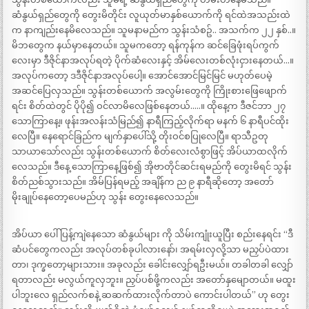
ဆံနွယ်ရှည်တွေကို​ တွေးမိတိုင်း လူယုတ်မာနှစ်ယောက်ကို ရင်ထဲအသည်းထဲ
က နာကျည်းနေမိလေသည်။ သူမနာမည်က သွန်းသံစဥ်.. အသက်က ၂၂ နှစ်..။
မိဘတွေက နယ်မှာနေတယ်။ သူမကတော့ ရန်ကုန်က ဆင်ခြေဖုံးရပ်ကွက်
လေးမှာ ဒီဇိုင်နာအလုပ်ရတဲ့ ပိုက်ဆံလေးနှင့် အိမ်လေးတစ်လုံးငှားနေတယ်…။
အလုပ်ကတော့ ဒဒီဇိုင်နာအလုပ်ပေါ့။ အောင်အောင်မြင်မြင် မဟုတ်ပေမဲ့
အဆင်ပြေလှသည်။ သွန်းတစ်ယောက် အလွမ်းတွေကို ကြိုးစားဖြေဖျောက်
ရင်း စိတ်ထဲတွင် ပိုပို၍ ဝင်လာမိလေဖြစ်နေတယ်…..။ ထိုနေ့က ဒီဇင်ဘာ ၂၇
သောကြာနေ့။ ဖုန်းအလန်းသံမြည်၍ နာရီကြည့်လိုက်ရာ မနက် ၆ နာရီပင်ထိုး
လေပြီ။ နေရောင်ခြည်က မျက်နှာပေါ်သို့ တိုးဝင်စပြုလေပြီ။ ရာသီဥတု
သာယာသော်လည်း သွန်းတစ်ယောက် စိတ်လေးလံစွာဖြင့် အိပ်ယာထလိုက်
လေသည်။ ဒီနေ့ သောကြာနေ့ဖြစ်၍ အိုဗာတိုင်ဆင်းရမည်ကို တွေးမိရင် သွန်း
စိတ်ညစ်သွားသည်။ အိမ်ပြန်ရမည့် အချိန်က ည ၉ နာရီဆိုတော့ အတော်
မိုးချုပ်နေတော့ပေမည်ဟု သွန်း တွေးနေလေသည်။
အိပ်ယာ ပေါ် ပြန့်ကျဲနေသော ဆံနွယ်များ ကို သိမ်းကျုံးယူပြီး စည်းနေရင်း “ဒီ
ဆံပင်တွေကလည်း အလုပ်တစ်ခုပါလားနော်၊ အရမ်းလှလို့သာ မညှပ်ပဲထား
တာ၊ ဒုက္ခတော့များသား။ အခုလည်း ခေါင်းလျှော်ရဦးမယ်။ တခါတခါ လျှော်
ရတာလည်း မလွယ်ကူလှဘူး။ ညှပ်ပစ်ဖို့ကလည်း အတော်နှမျောတယ်။ မထူး
ပါဘူးလေ ရှည်လက်စနဲ့ ဆဆက်ထားလိုက်တာပဲ ကောင်းပါတယ်” ဟု တွေး