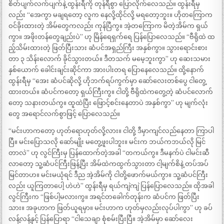
စိတ်ပျက်လက်ပျက်နဲ့ ထွန်းရီကို တုန်ရီစွာ ပြောလိုက်လေသည်။ ထွန်းရီမှ
လည်း “အေကွာ မချရတော့ လူက နေလို့ထိုင်လို့ မရတော့ဘူး။ ဟိုတကြောက
ဝင်ခိုးထားတဲ့ အိမ်တွေကလည်း ကုန်ပြီကွ။ အဲ့တကြောက မိတဲ့အိမ်က ရှယ်
ကွာ။ အဖိုးတန်တွေချည်းပဲ” ဟု မြိန်ရေရှက်ရေ ပြန်ပြောလေသည်။ “ဗီရိုထဲ ထ
ည့်သိမ်းထားတဲ့ ဖြတ်ပြီးသား ဆံပင်အရှည်ကြီး အနှစ်ကွာ။ သွားရောင်းစား
တာ ၃ သိန်းလောက် ခိုင်သွားတယ်။ ဒီတသက် မမေ့ဘူးကွာ” ဟု ဆေးသမား
နှစ်ယောက် ခေါင်းချင်းဆိုင်ကာ အားပါးတရ ပြောနေလေသည်။ ထို့နောက်
ထွန်းရီမှ “အေး ဆံပင်ဆိုလို့ ဟိုဘက်ရပ်ကွက်မှာ ဆော်လေးတစ်ပွေ ငါတွေ့
ထားတယ်။ ဆံပင်ကတော့ ရှယ်ကြီးကွ။ ငါတို့ ဗီရိုထဲကတွေ့တဲ့ ဆံပင်လောက်
တော့ သနားတယ်ကွ။ ထူထဲပြီး ဖြောင့်စင်းနေတာပဲ အနှစ်ကွာ” ဟု မျက်လုံး
တွေ အရောင်လက်စွာဖြင့် ပြောလေသည်။
“မင်းဟာကတော့ ဟုတ်ရောဟုတ်လို့လား။ ငါတို့ ဒီမှာကျင်လည်နေတာ ကြာပါ
ပြီ။ မင်းပြောသလို ဆော်မျိုး မတွေ့ဖူးပါဘူး။ မင်းက ဘယ်ကဘယ်လို မြင်
တာလဲ” ဟု လွင်ကြီးမှ ပြန်ထောက်တဲ့အခါ “တကယ်ကွ။ ဒီမနက်ပဲ ငါမင်းဆီ
လာတော့ သူ့ဆံပင်ကြီးဖြန့်ပြီး အိမ်ထဲကထွက်သွားတာ ငါ့မျက်စိနဲ့ တပ်အပ်
မြင်တာဟ။ မင်းမယုံရင် ဒီည အဲ့အိမ်ကို ငါတို့ဖောက်မယ်ကွာ။ သူ့ဆံပင်ကြီး
လည်း ယူကြတာပေါ့ ဟဲဟဲ” ထွန်းရီမှ ရယ်ကျဲကျဲ ပြန်ပြောလေသည်။ ထိုအခါ
လွင်ကြီးက “ဖြစ်ပါ့မလားကွ။ အရင်တခေါက်တုန်းက ဆံပင်က ဖြတ်ပြီး
သား။ အခုဟာက ဖြတ်ယူရမှာ။ မင်းဟာက ဟုတ်မှလည်းလုပ်ပါကွာ” ဟု ခပ်
လန့်လန့်နှင့် ပြန်ပြောရာ “ငါသေချာ စုံစမ်းပြီးပြီ။ အဲ့အိမ်မှာ ဆော်လေး