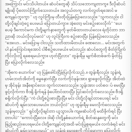
အကြောင်း မင်းသိပါတယ်။ ဆံပင်တွေဆို သိပ်သဘောကျတာကွ။ ဒီလိုဆံပင်
မျိုးဆို ပိုတောင်ကြိုက်သေးတယ်။ အလွယ်တကူ လက်လွှတ်ရအောင် မ
ကျေနပ်ဘူးကွာ ” ဟု လွင်ကြီးမှ တီးတိုးပြန်ပြောလေသည်။ “သူကလည်း ငါ
တို့လိုချင်တဲ့ငွေ ပေးမယ် ပြောတယ်ကွာ။ အဲ့တော့ မင်းစဥ်းစားလိုက်” “ပေး
ပေမဲ့ ဒီကောင်မက ငါတို့မျက်နှာတွေကို မှတ်မိထားတယ်လေ။ ရဲတိုင်တာ ဘာ
ညာဆို ဘယ်လိုလုပ်မလဲ” ဟု လွင်ကြီးက စဥ်းစားပြီး ပြန်ပြောလေသည်။
“အေးဟ… မင်းပြောမှ ငါလည်း သတိထားမိတယ်။ ခဏလေး…. မင်းအတွက်
ပါ နှပ်ကြောင်းရအောင် ငါစီစဥ်ပေးမယ်။ မင်းလည်း ဆံပင်တွေကို စိတ်ကြိုက်
ကိုင်လိုးလို့ ရစေရမယ်ကွာ။ ဟုတ်ပြီလား” ထွန်းရီမှ မျက်စိတစ်ဖက် မှိတ်ပြ
ပြီး ပြောလိုက်လေသည်။
“အိုကေ ယောက်ဖ” ဟု ပြန်ခေါင်းငြိမ့်ပြလိုက်သည်..။ ထွန်းရီလည်း သွန်းရဲ့
ဟမ်းဘတ်အိတ်ကို မွှေနှောက်ပြီး လက်ကိုင်ဖုန်းအား ရှာဖွေလိုက်ပြီး အိတ်ထဲ
မှ အိုင်ဖုန်း အနီရောင်လေး ထွက်လာလေသည်။ သွန်းအား ပတ်စ၀◌ပ် မေးပြီး
ဖွင့်လိုက်ကာ ဗီဒရို ရိုက်ရန် ခုံပေါ်တင်ထားပြီး ပြင်ဆင်လိုက်လေသည်။ ဗီဒရို
စရိုက်လိုက်ပြီး “ကဲ ငါတို့စဥ်းစားပြီးပြီ။ မင်း ငါတို့လိုချင်တာပေးရင် မင်း
ဆံပင်ကို ချမ်းသာပေးမယ်။ ဘယ်လိုလဲ” ဟု ထွန်းရီမှ မေးလိုက်လေသည်။
သွန်းမှလည်း ” ရှင်တို့လိုချင်တာ ယူသွားပါ။ ကျမဆံပင်ကို မထိခိုက်ရင် ပြီး
တာပါပဲ” “ကောင်းပြီလေ။ ဒါဆို ငါတို့နှစ်ယောက်ရဲ့ စိတ်ဆန္ဒတွေကို မင်း
ဖြည့်ဆည်းပေးရမယ်။ ငါတို့ကျေနပ်တဲ့အထိ မင်းပြုစုရမယ်။ လက်ခံရင် မင်း
ဆံပင်ကို ချမ်းသာပေးမယ်” ဟု သွန်းရဲ့မေးစေ့ကို ကိုင်မော့ကာ ပြောလိုက်