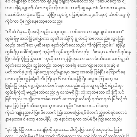
ပေါင်းများစွာ ဝင်လာကာ ရှုံးပွဲချ ငိုချလိုက်မိလေသည်။ “ဒီဆံပင်တွေက ငါ့
ဘဝ၊ ငါ့ရဲ့ခန္တာကိုယ်ကလည်း ငါ့ဘဝပဲ၊ ဘာကိုရွေးရမလဲ၊ မိဘစကား နားမ
ထောင်မိတာ မှားပါပြီ….” ဆိုပြီး သူမရဲ့ ဖြောင့်စင်းပျော့အိနေတဲ့ ဆံပင်တွေကို
ကိုင်ကာ ငိုကြွေးနေတော့လေသည်။
“ဟိတ် ဒီမှာ… ငိုနေလို့လည်း မထူးဘူး….။ မင်းဘာသာ ရွေးချယ်ထားတာ”
ထွန်းရီမှ အသံမြှင့်ပြောကာ သူ၏အင်္ကျီကို ချွတ်လိုက်လေသည်။ လွင်ကြီး
လည်း အင်္ကျီရော ပုဆိုးရော ချွတ်လိုက်လေသည်။ “ဒီကိုကြည့်စမ်း” ဆိုပြီး
ထွန်းရီမှ ခေါင်းငုံ့နေတဲ့ သွန်းကို လှမ်းထူလိုက်သည်။ “ဒီနားမှာ မတ်တပ်ရပ်နေ
ပြီး ငါတို့ကိုကြည့်ထား” ဟုဆိုကာ ကျန်ရှိနေသော ဘောင်းဘီအား ဆက်ချွတ်
လိုက်လေသည်။ သွန်းလည်း ဘဝမှာ တခါမှ ယောကျ်ားလေးများနှင့် မ
ပတ်သက်ခဲ့ဖူး၍ မြင်တွေ့ရသည်များမှာ အထူးအဆန်းဖြစ်ပြီး ကြောက်နေ
လေသည်။ ထွန်းရီ၏လီးကြီးမှာ ၆ လက်မခန့်ရှိပြီး သွေးကြောတွေ အ
ပြိုင်းပြိုင်းနှင့် ရှေ့သို့ထောင်မက်နေလေသည်။ ထို့အတူ လွင်ကြီးရဲ့လီးမှာ
ထွန်းရီကဲ့သို့ မရှည်သော်လည်း ၅ လက်မရှိပြီး လုံးတုတ်သော လီးကြီးပင်
ဖြစ်သည်။ အပျိုလေးတစ်ယောက် ယောကျ်ားလီးကို ရုတ်တရက် မြင်လိုက်
ရသဖြင့် ကြက်သီးတွေထသွားလေသည်။ “အမလေး…. ငါတော့
ကိုယ်ကျိုးနည်းပါပြီ။ ဒီလောက်ကြီးတာမပြောနဲ့ မိမိလက်ညှိုးဝင်ရင်တောင်
နာနေတာ။ ငါတော့ သေပါပြီ” ဟု နောင်တရကာ ထပ်မံငိုကြွေးလေသည်။
“နင် ငိုပြန်ပြီလား…. အချိန်မရှိဘူးဟာ…. ငါတို့ပြောသလို အခုလုပ်… ကြား
လား….” ထွန်းရီမှ ဟိန်းဟောက်လိုက်လေသည်။ လွင်ကြီးက လီးတန်းလန်းဖြ