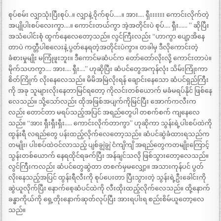
စုပ်စမ်း လျှာသုံးပြီးစုပ်..။ လျှာနဲ့ ဝိုက်စုပ်…..။ အား…. ရှီးးးးးး ကောင်းလိုက်တဲ့
အပျိုပါးစပ်လေးကွာ….။ ကောင်းတယ်ကွာ အဲ့အတိုင်းပဲ စုပ်…. ရှီး…… ” ဆိုပြီး
အသံပေါင်းစုံ ထွက်နေလေတော့သည်။ လွင်ကြီးလည်း “ဟာကွာ ပျော့အိနေ
တာပဲ ကတ္တီပါစလေးနဲ့ ပွတ်နေရတဲ့အတိုင်းပဲကွာ။ တခါမှ ဒီလိုကောင်းတဲ့
ခံစားမှုမျိုး မကြုံဖူးဘူး။ ဒီကောင်မဆံပင်က တော်တော်လိုးလို့ ကောင်းတာပဲ။
မိုက်သဟကွာ…. အား…. ရှီး….” ဟုဆိုပြီး ဆံပင်တွေအကုန်လုံး သိမ်းကြုံးကာ
စိတ်ကြိုက် လိုးနေလေသည်။ မိမိအမြဲလိုးရန် ချောင်းနေသော ဆံပင်ရှည်ကြီး
ကို အခု သူများလိုးနေတာမြင်ရတော့ ကိုလင်းတစ်ယောက် မခံမရပ်နိုင် ဖြစ်နေ
လေသည်။ သို့သော်လည်း ထိုအဖြစ်အပျက်ကိုမြင်ပြီး အောက်ကလီးက
လည်း တောင်တာ မရပ်သည့်အပြင် အရည်တွေပါ တစက်စက် ကျနေလေ
သည်။ “အား ရှီးရှီးရှီး….. ကောင်းလိုက်တာကွာ” ဟုဆိုကာ သွန်းရဲ့ပါးစပ်ထဲကို
ထွန်းရီ လရည်တွေ ပန်းထည့်လိုက်လေတော့သည်။ ဆံပင်ဆွဲခံထားရသည်က
တမျိုး၊ ပါးစပ်ထဲဝင်လာသည့် ပျစ်ချွဲချွဲ ငံကျိကျိ အရည်တွေကတမျိုးကြောင့်
သွန်းတစ်ယောက် နေရထိုင်ရခက်ပြီး အန်ချင်သလို ဖြစ်သွားတော့လေသည်။
လွင်ကြီးကလည်း ဆံပင်တွေဆွဲတာ တစက်မှမလျှော့။ အသားကုန်ပင် ပွတ်
လိုးနေသည့်အပြင် ထွန်းရီလီးကို စုပ်ပေးတာ ပြီးသွားတဲ့ သွန်းရဲ့ဦးခေါင်းကို
ဆွဲယူလိုက်ပြီး နောက်စေ့ဆံပင်ထဲကို လီးထိုးထည့်လိုက်လေသည်။ ထို့နောက်
ခန္ဓာကိုယ်ကို ရှေ့တိုးနောက်ဆုတ်လုပ်ပြီး အားရပါးရ စည်းစိမ်ယူတော့လေ
သည်။