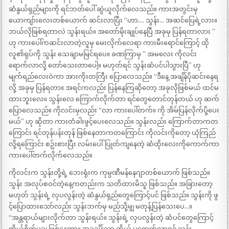
ဆံနွယ်ရှည်များကို ရင်ဘတ်ပေါ် ဆွဲယူလိုက်လေသည်။ ကားအတွင်းမှ
ယောကျာ်းလေးတစ်ယောက် ဆင်းလာပြီး “ဟာ…. သွန်း… အဆင်ပြေရဲ့လား။
ဘယ်လိုဖြစ်ရတာလဲ သွန်းရယ်။ အတော်မိုးချုပ်နေပြီ အခုမှ ပြန်ရတာလား ”
ဟု ကားပေါ်ကဆင်းလာတဲ့လူမှ မေးလိုက်လေရာ ကားမီးရောင်ကြောင့် ထို
လူ၏ရုပ်ကို သွန်း သေချာမမြင်ရပေ။ ခဏကြာမှ ” အမလေး ကိုလင်း
ရောက်လာလို့ တော်သေးတာပေါ့။ မဟုတ်ရင် သွန်းဆံပင်ပါသွားပြီ” ဟု
မျက်ရည်လေးဝဲကာ အားကိုးတကြီး ပြောလေသည်။ “ဒီနေ့ အချိန်ပိုဆင်းနေရ
လို့ အခုမှ ပြန်ရတာ။ အရင်ကလည်း ပြန်နေကြဆိုတော့ အခုလိုဖြစ်မယ် ထင်မ
ထားဘူးလေ။ သွန်းလေ ကြောက်လိုက်တာ ရင်တွေတောင်တုန်တယ် ဟု ဆက်
ပြောလေသည်။ ကိုလင်းမှလည်း “လာ ကားပေါ်တက်။ ကို အိမ်ပြန်လိုက်ပို့ပေး
မယ်” ဟု ဆိုတာ ကားတံခါးဖွင့်ပေးလေသည်။ သွန်းလည်း ကြောက်တာကတ
ကြောင်း ရင်တုန်ပန်းတုန် ဖြစ်နေတာကတကြောင်း ကိုလင်းကိုတော့ ယုံကြည်
လို့ရကြောင်း စဥ်းစားပြီး လမ်းပေါ်ပြုတ်ကျနေတဲ့ ဆံထိုးလေးကိုကောက်ကာ
ကားပေါ်တက်လိုက်လေသည်။
ကိုလင်းက သွန်းတို့ရဲ့ ဘေးရုံးက ကုမ္ပဏီမန်နေဂျာတစ်ယောက် ဖြစ်သည်။
သွန်း အလုပ်စဝင်တဲ့နေ့ကတည်းက သတိထားမိသူ ဖြစ်သည်။ အခြားတော့
မဟုတ် သွန်းရဲ့ လှပလွန်းတဲ့ ဆံနွယ်ရှည်တွေကြောင့်ပင် ဖြစ်သည်။ သွန်းကို ဖွ
င့်ပြောထားသော်လည်း သွန်းဘက်မှ မည်သို့မျှ မတုန့်ပြန်သေးပေ…။
“အန္တရာယ်များလိုက်တာ သွန်းရယ်။ သွန်းရဲ့ လှပလွန်းတဲ့ ဆံပင်တွေကြောင့်
ကိုယ်စိတ်မချ ဖြစ်နေတာ။ အခုချိန်သာ ကိုယ် မရောက်လာရင် သွန်း