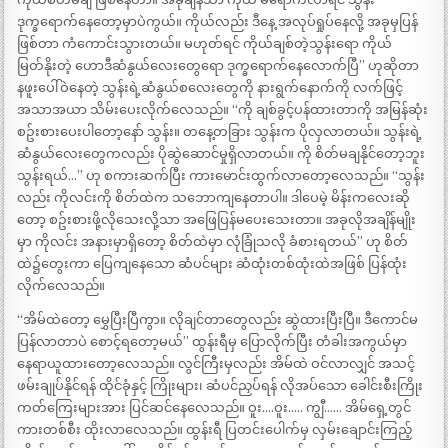
ဒုက္ခရောက်နေတော့မှာပဲကွယ်။ ကိုယ်လည်း ဒီနေ့ အလုပ်ရှုပ်နေလို့ အခုမှပြန်
ဖြစ်တာ ကံကောင်းသွားတယ်။ မဟုတ်ရင် ကိုယ်ချစ်တဲ့သွန်းရော ကိုယ်
မြတ်နိုးတဲ့ ဟောဒီဆံနွယ်လေးတွေရော ဒုက္ခရောက်နေလောက်ပြီ” ဟုဆိုတာ
နဖူးပေါ်ဝဲနေတဲ့ သွန်းရဲ့ဆံနွယ်စလေးတွေကို နားရွက်နောက်ကို လက်ဖြင့်
အသာအယာ သိမ်းပေးလိုက်လေသည်။ “ကို ချစ်ခွင့်ပန်ထားတာကို အမြန်ဆုံး
စဥ်းစားပေးပါတော့နော် သွန်း။ တနေ့တခြား သွန်းက ပိုလှလာတယ်။ သွန်းရဲ့
ဆံနွယ်လေးတွေကလည်း ပိုဆွဲဆောင်မှုရှိလာတယ်။ ကို စိတ်မချနိုင်တော့ဘူး
သွန်းရယ်…” ဟု စကားဆက်ပြီး ကားမောင်းထွက်လာတော့လေသည်။ “သွန်း
လည်း ကိုလင်းကို စိတ်ထဲက သဘောကျနေတာပါ။ ဒါပေမဲ့ မိန်းကလေးဆို
တော့ စဥ်းစားဖို့လိုသေးလို့သာ အဖြေပြန်မပေးသေးတာ။ အခုလိုအချိန်မျိုး
မှာ ကိုလင်း အနားမှာရှိတော့ စိတ်ထဲမှာ လုံခြုံသလို ခံစားရတယ်” ဟု စိတ်
ထဲ၌တွေးကာ ပြေကျနေသော ဆံပင်များ ဆံထုံးတစ်ထုံးထဲအဖြစ် ပြန်ထုံး
လိုက်လေသည်။
“အိမ်ထဲတော့ မွှေပြီးပြီကွာ။ လိုချင်တာတွေလည်း ဆွဲထားပြီးပြီ။ ဒီကောင်မ
ပြန်လာတာပဲ စောင့်ရတော့မယ်” ထွန်းရီမှ ပြောလိုက်ပြီး တံခါးအကွယ်မှာ
နေရာယူထားတော့လေသည်။ လွင်ကြီးမှလည်း အိမ်ထဲ ဝင်လာလျှင် အသင့်
ဖမ်းချုပ်နိုင်ရန် ထိုင်ခုံနှင့် ကြိုးများ၊ ဆံပင်ညှပ်ရန် လိုအပ်သော ခေါင်းစီးကြိုး
ကတ်ကြေးများအား ပြင်ဆင်နေလေသည်။ ဝူး….ဝူး….. ကျွီ…… အိမ်ရှေ့တွင်
ကားတစ်စီး ထိုးလာလေသည်။ ထွန်းရီ ပြတင်းပေါက်မှ လှမ်းချောင်းကြည့်