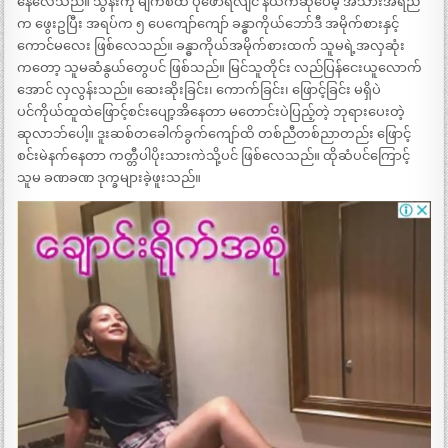
နေလေသည်။ သွန်းကို မျက်စိထဲ ပုံဖော်ရလျင် နယ်ကဆိုပေမဲ့ အသားအရည်
က ဖွေးဥပြီး အရပ်က ၅ ပေကျော်ကျော် ခန္ဓာကိုယ်ဘော်ဒီ အမိုက်စားနှင့်
ကောင်မလေး ဖြစ်လေသည်။ ခန္ဓာကိုယ်အမိုက်စားထက် သူမရဲ့အလှဆုံး
ကတော့ သူမဆံနွယ်တွေပင် ဖြစ်သည်။ မြင်သူတိုင်း လည်ပြန်ငေးယူလောက်
အောင် လှလွန်းသည်။ ဆေးဆိုးခြင်း၊ ကောက်ခြင်း၊ ဖြောင့်ခြင်း မရှိပဲ
ပင်ကိုယ်ထူထဲဖြောင့်စင်းပျော့အိနေတာ မတောင်းပဲပြည့်တဲ့ ဘုရားပေးတဲ့
ဆုလာဘ်ပေါ့။ ဒူးဆစ်တခေါက်ခွက်ကျော်ထိ တစ်ညီတစ်ညာတည်း ဖြောင့်
စင်းမဲနက်နေတာ ကတ္တီပါပိုးသားကဲသို့ပင် ဖြစ်လေသည်။ ထိုဆံပင်ကြောင့်
သူမ ခဏခဏ ဒုက္ခများခဲ့ဖူးသည်။