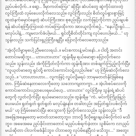
ညှပ်ပစ်လိုက်…။ ရော့… ဒီမှာကတ်ကြေး” ဆိုပြီး ဆံပင်တွေ ဆွဲကိုင်ထားတဲ့
လွင်ကြီးထံ လှမ်းပေးလိုက်လေသည်။ လွင်ကြီးလည်း စိတ်လှုပ်ရှားစွာဖြင့်
ထူထဲနက်မှောင်နေတဲ့ ဆံပင်ကြီးအား စုစည်းပြီး လက်ဖြင့်ကိုင်ကာ ညှပ်ချပစ်
ရန် ဆံပင်စုကြီးကြားထဲ ကပ်ကြေးထိုးကာ အားယူလိုက်စဥ်… “နေပါဦးရှင်……
မလုပ်ပါနဲ့…. ကျမလက်ခံပါ့မယ်…. ရှင်တို့စိတ်တိုင်းကျ လုပ်ပေးပါ့မယ်….” ဟု
သွန်းလည်း သက်ပြင်းရှည်ကြီးချပြီး ပြောလိုက်လေတော့သည်။
“အဲ့လိုလိမ္မာမှပေါ့ ညီမလေးရယ်..။ မင်းစကားနဲ့ မင်းနော်…။ ငါတို့ အတင်း
တောင်းမဆိုဘူး…. ဟားဟားဟား” ထွန်းရီမှ ရယ်မောစွာ ပြောလိုက်လေ
သည်။ သွန်းလည်း အံကိုကြိတ်လိုက်ကာ ထွန်းရီအား တစ်ချက်ကြည့်လိုက်ပြီး
“လူယုတ်မာတွေ ရှင်တို့ ကောင်းကောင်းဝဋ်လည်ပါစေ” ဟု ကြိမ်ဆဲလိုက်လေ
သည်…။ “ဟားဟားဟား…. လူကဖြင့် လှုပ်လို့မရပဲ ဘာမှမတတ်နိုင်ဖြစ်နေ
တာ.. ကြိမ်ဆဲနေတာလေးကိုတော့ သဘောကျတာကွာ….။ အဲ့ပါးစပ်လေးကို
ကောင်းကောင်းပညာပေးရမယ်ဟေ့… ဟားဟား” လွင်ကြီးမှ သွန်းရဲ့ဆံပင်
တွေကို လွှတ်လိုက်ပြီး ရယ်မောလေသည်။ ထွန်းရီမှ “ကဲ.. မင်းကိုကြိုးဖြည်
ပေးမယ်။ ရုတ်ရုတ် ရုတ်ရုတ် မလုပ်နဲ့နော်။ တခါတည်း အပြတ်ရှင်းပစ်လိုက်
မယ်” ဟု ကြိမ်း‌မောင်းပြီး ဓားသွားကို ပြလိုက်လေသည်။ သွန်းလည်း “ဒီ
အခြေအနေမှတော့ မတတ်သာတော့ဘူး၊ ဘာလို့ ဒီလိုရွေးချယ်မိလိုက်လဲ မသိ
ဘူး၊ အဖေအမေ ညှပ်ခိုင်းတာတောင် မညှပ်ပစ်ရက်ခဲ့တာ၊ သူစိမ်းက လာညှပ်
မယ်ဆိုတာ ငါလက်မခံနိုင်ဘူး၊ ငါဘာတွေ လုပ်မိနေပြီလဲ မသိဘူး….” အတွေး