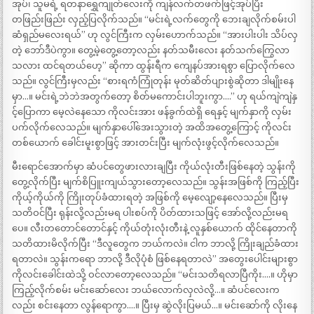
အုပ်၊ သူမရဲ့ ရတနာရွှေကျုတ်လေးကို ကျန်လက်တဖက်ဖြင့်အုပ်ပြီး
တဖြည်းဖြည်း လှည့်ပြလိုက်သည်။ “မင်းရဲ့လက်တွေကို ဘေးချလိုက်စမ်းပါ
ဆံရှည်မလေးရယ်” ဟု လွင်ကြီးက လှမ်းဟောက်သည်။ “အားပါးပါး သိပ်လှ
တဲ့ ဘော်ဒီပဲကွာ။ တွေ့မဲ့တွေ့တော့လည်း နတ်သမီးလေး နတ်သက်ကြွေလာ
သလား ထင်ရတယ်ဟေ့” ဆိုကာ ထွန်းရီက ကျေနပ်အားရစွာ ပြောလိုက်လေ
သည်။ လွင်ကြီးမှလည်း “စားရကံကြုံတုန်း မုတ်ဆိတ်ပျားစွဲဆိုတာ ဒါမျိုးနေ
မှာ…။ မင်းရဲ့ဘဲဘဲအတွက်တော့ စိတ်မကောင်းပါဘူးကွာ….” ဟု ရယ်ကျဲကျဲနှ
င့်ပြောကာ မေ့လဲနေသော ကိုလင်းအား ဖန်ခွက်ထဲရှိ ရေနှင့် မျက်နှာကို လှမ်း
ပက်လိုက်လေသည်။ မျက်နှာပေါ်အေးသွားတဲ့ အထိအတွေ့ကြောင့် ကိုလင်း
တစ်ယောက် ခေါင်းမူးစွာဖြင့် အားတင်းပြီး မျက်လုံးဖွင့်လိုက်လေသည်။
မီးရောင်အောက်မှာ ဆံပင်တွေဖားလားချပြီး ကိုယ်လုံးတီးဖြစ်နေတဲ့ သွန်းကို
တွေ့လိုက်ပြီး မျက်စိပြူးကျယ်သွားတော့လေသည်။ သွန်းအဖြစ်ကို ကြည့်ပြီး
ကိုယ့်ကိုယ်ကို ကြိုးတုပ်ခံထားရတဲ့ အဖြစ်ကို မေ့လျော့နေလေသည်။ ပြီးမှ
သတိဝင်ပြီး ရုန်းလို့လည်းမရ ပါးစပ်ကို ပိတ်ထားသဖြင့် အော်လို့လည်းမရ
ပေ။ လီးတတောင်တောင်နှင့် ကိုယ်တုံးလုံးတီးနဲ့ လူနှစ်ယောက် ထိုင်နေတာကို
သတိထားမိလိုက်ပြီး “ဒီလူတွေက ဘယ်ကလဲ။ ငါက ဘာလို့ ကြိုးချည်ခံထား
ရတာလဲ။ သွန်းကရော ဘာလို့ ဒီလိုပုံစံ ဖြစ်နေရတာလဲ” အတွေးပေါင်းများစွာ
ကိုလင်းခေါင်းထဲသို့ ဝင်လာတော့လေသည်။ “မင်းသတိရလာပြီကိုး….။ ဟိုမှာ
ကြည့်လိုက်စမ်း မင်းဆော်လေး ဘယ်လောက်လှလဲလို့…။ ဆံပင်လေးက
လည်း စင်းနေတာ လွန်ရောကွာ….။ ပြီးမှ ဆွဲလိုးပြမယ်…။ မင်းဆော်ကို လိုးနေ