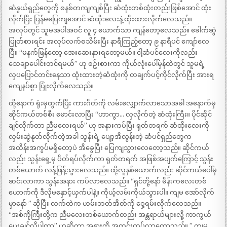
ဆံနွယ်ရှည်တွေကို စနစ်တကျကျစ်ပြီး ဆံထုံးတစ်ထုံးတည်းဖြစ်အောင် ထုံး
လိုက်ပြီး ပြန်မပြေကျအောင် ဆံထိုးလေးနဲ့ ထိုးထားလိုက်လေသည်။
အလုပ်တွင် သူမအပါအဝင် လူ ၄ ယောက်သာ ကျန်တော့လေသည်။ ခေါက်ဆွဲ
ပြုတ်စားရင်း အလုပ်လက်စသိမ်းပြီး နာရီကြည့်တော့ ၉ နာရီပင် ကျော်လေ
ပြီ။ “မနက်ဖြန်တော့ အေးဆေးနားရတော့မယ်။ ငါ့ဆံပင်လေးကိုလည်း
သေချာပေါင်းတင်ရမယ်” ဟု စဥ်းစားကာ ကိုယ်လုံးပေါ်မှန်ထဲတွင် သူမရဲ့
လှပပြောင်တင်းနေသာ ထုံးထားတဲ့ဆံထုံးကို တချက်ပင့်ကိုင်လိုက်ပြီး အားရ
ကျေနပ်စွာ ပြုံးလိုက်လေသည်။
ထို့နောက် ရုံးမှထွက်ပြီး ကားဂိတ်ကို လမ်းလျှောက်လာသောအခါ အနောက်မှ
ဆိုင်ကယ်တစ်စီး မောင်းလာပြီး “ဟာကွာ… လှလိုက်တဲ့ ဆံထုံးကြီး။ ပိုင်ဆိုင်
ချင်လိုက်တာ ညီမလေးရယ်” ဟု အနားကပ်ပြီး ရုတ်တရက် ဆံထိုးလေးကို
လှမ်းဆွဲနုတ်လိုက်တဲ့အခါ သွန်းရဲ့ ပျော့အိလွန်းတဲ့ ဆံပင်ရှည်တွေက
အထိန်းအကွပ်မရှိတော့ပဲ အိခွေပြီး ပြေကျသွားလေတော့သည်။ ဆိုင်ကယ်
လည်း သွန်းရှေ့မှ ပိတ်ရပ်လိုက်ကာ ရုတ်တရက် အဖြစ်အပျက်ကြောင့် သွန်း
တစ်ယောက် လန့်ဖြန့်သွားလေသည်။ ထို့လူနှစ်ယောက်လည်း ဆိုင်ကယ်ပေါ်မှ
ဆင်းလာကာ သွန်းအနား ကပ်လာလေသည်။ “ရှင်တို့နော် မိန်းကလေးတစ်
ယောက်ကို ဒီလိုမနှောင့်ယှက်ပါနဲ့။ ကိုယ့်လမ်းကိုယ်သွားပါ။ ကျမ အော်လိုက်
မှာနော် ” ဆိုပြီး လက်ထဲက ဟမ်းဘတ်အိတ်ကို ဝှေ့ရမ်းလိုက်လေသည်။
“အစ်ကိုကြီးတို့က ညီမလေးတစ်ယောက်တည်း အန္တရာယ်များလို့ ကာကွယ်
ပေးချင်လို့ပါကွာ” ဟုဆိုကာ အနားကို အတင်းကပ်လာတော့သည်။ ” ကျမ