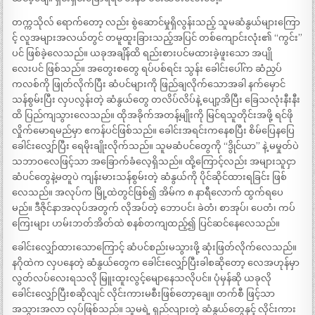
တက္ကသိုလ် ရောက်တော့ လည်း စွဲဆောင်မှုရှိလွန်းသည့် သူမဆံနွယ်များကြော
င့် လူအများအလယ်တွင် တမူထူးခြားသည့်အပြင် တစ်ကျောင်းလုံး၏ “ကွင်း”
ပင် ဖြစ်ခဲ့လေသည်။ ယခုအချိန်ထိ ရည်းစားပင်မထားခဲ့ဖူးသော အပျို
လေးပင် ဖြစ်သည်။ အတွေးစတွေ ရပ်ပစ်ရင်း သွန်း ခေါင်းပေါ်က ဆံညှပ်
ကလစ်ကို ဖြုတ်လိုက်ပြီး ဆံပင်များကို ဖြည်ချလိုက်သောအခါ နက်မှောင်
သန်စွမ်းပြီး လှပလွန်းတဲ့ ဆံနွယ်တွေ တလိပ်လိပ်နဲ့ ပျော့အိပြီး ခြေသလုံးနီးနီး
ထိ ပြည်ကျသွားလေသည်။ ထိုအခိုက်အတန့်မျိုးကို မြင်ရသူတိုင်းအဖို့ ရင်ဖို
လှိုက်မောရမည်မှာ ဧကန်ပင်ဖြစ်သည်။ ခေါင်းအရင်းကနေစပြီး စိမ်ပြေနပြေ
ခေါင်းလျှော်ပြီး ရေမိုးချိုးလိုက်သည်။ သူမဆံပင်တွေကို “ဒွိုင်ယာ” နဲ့ မမှုတ်ပဲ
သဘာဝလေဖြင့်သာ အခြောက်ခံလေ့ရှိသည်။ ထို့ကြောင့်လည်း အများသူငှာ
ဆံပင်တွေနဲ့မတူပဲ ကျန်းမားသန်စွမ်းတဲ့ ဆံနွယ်ကို ပိုင်ဆိုင်ထားရခြင်း ဖြစ်
လေသည်။ အလုပ်က မြို့ထဲတွင်ဖြစ်၍ အိမ်က ၈ နာရီလောက် ထွက်ရပေ
မည်။ ဒီဇိုင်နာအလုပ်အတွက် လိုအပ်တဲ့ ဘောပင်၊ ခဲတံ၊ စာအုပ်၊ ပေတံ၊ ကပ်
ကြေးများ ဟမ်းဘတ်အိတ်ထဲ စနစ်တကျထည့်၍ ပြင်ဆင်နေလေသည်။
ခေါင်းလျှော်ထားသောကြောင့် ဆံပင်စည်းမသွားဖို့ ဆုံးဖြတ်လိုက်လေသည်။
နဂိုထဲက လှပနေတဲ့ ဆံနွယ်တွေက ခေါင်းလျှော်ပြီးခါစဆိုတော့ လေအဟုန်မှာ
လွတ်လပ်လေးရသလို မြူးထူးလွင့်မျောနေသလိုပင်။ ပုံမှန်ဆို ယခုလို
ခေါင်းလျှော်ပြီးစဆိုလျင် လိုင်းကားမစီးဖြစ်တော့ချေ။ တက်စီ ဖြင့်သာ
အသွားအလာ လုပ်ဖြစ်သည်။ သူမရဲ့ ရှည်လျားတဲ့ ဆံနွယ်တွေနှင့် လိုင်းကား