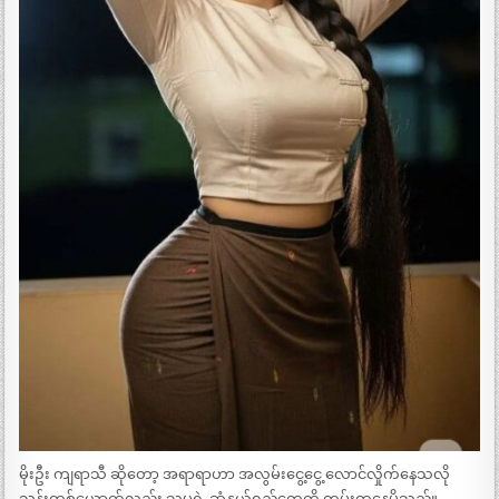
မိုးဦး ကျရာသီ ဆိုတော့ အရာရာဟာ အလွမ်းငွေ့ငွေ့ လောင်လှိုက်နေသလို
သွန်းတစ်ယောက်လည်း သူမရဲ့ ဆံနွယ်ရှည်တွေကို တမ်းတ​နေမိသည်။