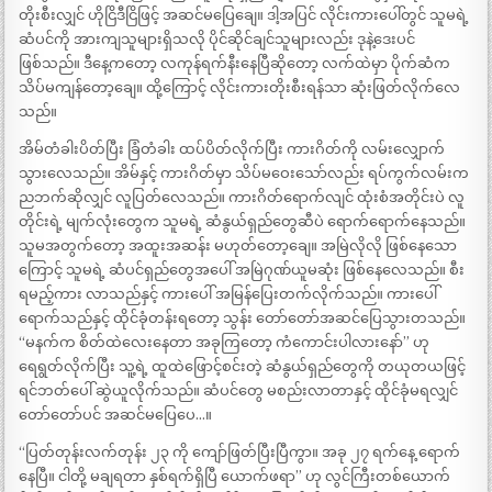
တိုးစီးလျှင် ဟိုငြိဒီငြိဖြင့် အဆင်မပြေချေ။ ဒါ့အပြင် လိုင်းကားပေါ်တွင် သူမရဲ့
ဆံပင်ကို အားကျသူများရှိသလို ပိုင်ဆိုင်ချင်သူများလည်း ဒုနဲ့ဒေးပင်
ဖြစ်သည်။ ဒီနေ့ကတော့ လကုန်ရက်နီးနေပြီဆိုတော့ လက်ထဲမှာ ပိုက်ဆံက
သိပ်မကျန်တော့ချေ။ ထို့ကြောင့် လိုင်းကားတိုးစီးရန်သာ ဆုံးဖြတ်လိုက်လေ
သည်။
အိမ်တံခါးပိတ်ပြီး ခြံတံခါး ထပ်ပိတ်လိုက်ပြီး ကားဂိတ်ကို လမ်းလျှောက်
သွားလေသည်။ အိမ်နှင့် ကားဂိတ်မှာ သိပ်မဝေးသော်လည်း ရပ်ကွက်လမ်းက
ညဘက်ဆိုလျှင် လူပြတ်လေသည်။ ကားဂိတ်ရောက်လျင် ထုံးစံအတိုင်းပဲ လူ
တိုင်းရဲ့ မျက်လုံး​တွေက သူမရဲ့ ဆံနွယ်ရှည်တွေဆီပဲ ရောက်ရောက်နေသည်။
သူမအတွက်တော့ အထူးအဆန်း မဟုတ်တော့ချေ။ အမြဲလိုလို ဖြစ်နေသော
ကြောင့် သူမရဲ့ ဆံပင်ရှည်တွေအပေါ် အမြဲဂုဏ်ယူမဆုံး ဖြစ်နေလေသည်။ စီး
ရမည့်ကား လာသည်နှင့် ကားပေါ် အမြန်ပြေးတက်လိုက်သည်။ ကားပေါ်
ရောက်သည်နှင့် ထိုင်ခုံတန်းရတော့ သွန်း တော်တော်အဆင်ပြေသွားတသည်။
“မနက်က စိတ်ထဲလေးနေတာ အခုကြတော့ ကံကောင်းပါလားနော်” ဟု
ရေရွတ်လိုက်ပြီး သူ့ရဲ့ ထူထဲဖြောင့်စင်းတဲ့ ဆံနွယ်ရှည်တွေကို တယုတယဖြင့်
ရင်ဘတ်ပေါ် ဆွဲယူလိုက်သည်။ ဆံပင်တွေ မစည်းလာတာနှင့် ထိုင်ခုံမရလျှင်
တော်တော်ပင် အဆင်မပြေပေ…။
“​ပြတ်တုန်းလက်တုန်း ၂၃ ကို ကျော်ဖြတ်ပြီးပြီကွာ။ အခု ၂၇ ရက်နေ့ ရောက်
နေပြီ။ ငါတို့ မချရတာ နှစ်ရက်ရှိပြီ ယောက်ဖရာ” ဟု လွင်ကြီးတစ်ယောက်