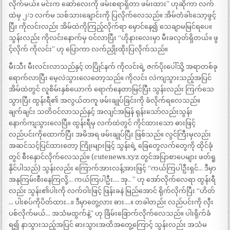
လိုက်မယ်။ မင်းက ဆော်လေးကို ဖမ်းစရာရှိတာ ဖမ်းထား” ဟုဆိုကာ လက်
ထဲမှ ၂/၁ လက်မ သစ်သားချောင်းကို ပြလိုက်လေသည်။ အိမ်တံခါးသော့ဖွင့်
ပြီး ကိုလင်းလည်း အိမ်ထဲကိုကြည့်လိုက်ရာ မှောင်နေ၍ သေချာမမြင်ရပေ။
သွန်းလည်း ကိုလင်းနောက်မှ ဝင်လာပြီး “ဟိုနားလေးမှာ မီးခလုတ်ရှိတယ်။ ဖွ
င့်လိုက် ကိုလင်း” ဟု ပြောကာ လက်ညှိုးထိုးပြလိုက်သည်။
မီးသီး မီးလင်းလာသည်နှင့် တပြိုင်နက် ကိုလင်းရဲ့ ဇက်ပိုးပေါ်သို့ အရာတစ်ခု
ရောက်လာပြီး မေ့လဲသွားလေတော့သည်။ ကိုလင်း လဲကျသွားသည့်အပြင်
အိမ်ထဲတွင် လူစိမ်းနှစ်ယောက် ရောက်နေတာမြင်ပြီး သွန်းလည်း ကြက်သေ
သွားပြီး ထွန်းရီ၏ အလွယ်တကူ ဖမ်းချုပ်ခြင်းကို ခံလိုက်ရလေသည်။
ချက်ချင်း သတိဝင်လာသည်နှင့် အလျင်အမြန် ရုန်းသော်လည်းသွန်း
နောက်ကျသွားလေပြီ။ ထွန်းရီမှ လက်ထဲတွင် ကိုင်ထားသော ဓားဖြင့်
လည်ပင်းကိုထောက်ပြီး အမိအရ ဖမ်းချုပ်ပြီး ဖြစ်သည်။ လွင်ကြီးမှလည်း
အဆင်သင့်ပြင်ထားတော့ ကြိုးများဖြင့် သွန်းရဲ့ ခြေတွေလက်တွေကို ထိုင်ခုံ
တွင် စီးနှောင်လိုက်လေသည်။ (cutenews.xyz တွင်အပြာစာပေများ ဖတ်ရူ
နိုင်ပါသည်) သွန်းလည်း ကြောက်အားလန့်အားဖြင့် “ကယ်ကြပါဦးရှင်… ဒီမှာ
အနုကြမ်းစီးနေကြလို့… ကယ်ကြပါဦး…. အု.. ” ဟု အော်လိုက်လေရာ ထွန်းရီ
လည်း သွန်း၏ပါးကို လက်ဝါးဖြင့် ဖြန်းခနဲ မြည်အောင် ရိုက်လိုက်ပြီး “ဟိတ်
… ပါးစပ်ကိုပိတ်ထား…။ ဒီမှာတွေ့လား ဓား….။ တခါတည်း လည်ပင်းကို လှီး
ပစ်လိုက်မယ်… အသံမထွက်နဲ့” ဟု ခြိမ်းခြောက်လိုက်လေသည်။ ပါးရိုက်ခံ
ရ၍ နာသွားသည့်အပြင် ဓားသွားအထိအတွေ့ကြောင့် သွန်းလည်း အသံမ