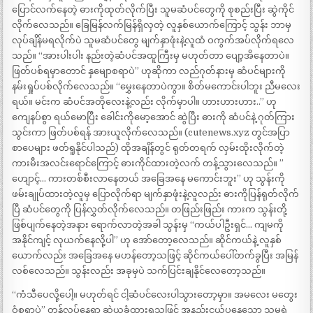
ပြောင်လက်နေတဲ့ ဓားကိုထုတ်လိုက်ပြီး သူမဆံပင်တွေကို စုစည်းပြီး ဆွဲကိုင်
လိုက်လေသည်။ ခြေမြန်လက်မြန်ရှိလှတဲ့ လူနှစ်ယောက်ကြောင့် သွန်း ဘာမှ
လုပ်ချိန်မရလိုက်ပဲ သူမဆံပင်တွေ မျက်နှာဖုံးနဲ့လူထံ ဝကွက်အပ်လိုက်ရလေ
သည်။ “အားပါးပါး နည်းတဲ့ဆံပင်အထူကြီးမှ မဟုတ်တာ ပျော့အိနေတာပဲ။
ဖြတ်ပစ်ရမှာတောင် နှမျောစရာပဲ” ဟုဆိုကာ လည်ဂုတ်နားမှ ဆံပင်များကို
နမ်းရှုပ်ပစ်လိုက်လေသည်။ “မွှေးနေတာပဲကွာ။ စိတ်မကောင်းပါဘူး ညီမလေး
ရယ်။ မင်းက ဆံပင်အတိုလေးနဲ့လည်း လိုက်မှာပါ။ ဟားဟားဟား..” ဟု
ကျေနပ်စွာ ရယ်မောပြီး ခေါင်းကိုမော့အောင် ဆွဲပြီး ဓားကို ဆံပင်နဲ့ ဂုတ်ကြား
သွင်းကာ ဖြတ်ပစ်ရန် အားယူလိုက်လေသည်။ (cutenews.xyz တွင်အပြာ
စာပေများ ဖတ်ရူနိုင်ပါသည်) ထိုအချိန်တွင် ရုတ်တရက် လှမ်းထိုးလိုက်တဲ့
ကားမီးအလင်းရောင်ကြောင့် ဓားကိုင်ထားတဲ့လက် တန့်သွားလေသည်။ ”
ဟျောင့်… ကားတစ်စီးလာနေတယ် အခြေအနေ မကောင်းဘူး” ဟု သွန်းကို
ဖမ်းချုပ်ထားတဲ့လူမှ ပြောလိုက်ရာ မျက်နှာဖုံးနဲ့လူလည်း ဓားကိုပြန်ရုတ်လိုက်
ပြီ ဆံပင်တွေကို ပြန်လွှတ်လိုက်လေသည်။ တဖြည်းဖြည်း ကားက သွန်းတို့
ဖြစ်ပျက်နေတဲ့အနား ရောက်လာတဲ့အခါ သွန်းမှ “ကယ်ပါဦးရှင်… ကျမကို
အနိုင်ကျင့် လုယက်နေလို့ပါ” ဟု အော်တော့လေသည်။ ဆိုင်ကယ်နဲ့ လူနှစ်
ယောက်လည်း အခြေအနေ မဟန်တော့သဖြင့် ဆိုင်ကယ်ပေါ်တက်ခွပြီး အမြန်
လစ်လေသည်။ သွန်းလည်း အခုမှပဲ သက်ပြင်းချနိုင်လေတော့သည်။
“ကံသီပေလို့ပေါ့။ မဟုတ်ရင် ငါ့ဆံပင်လေးပါသွားတော့မှာ။ အမလေး မတွေး
ဝံ့စရာပဲ” တုန်လှုပ်နေရာ ဆွဲယူခံထားရသဖြင့် အနည်းငယ်ပွနေသော သူမရဲ့