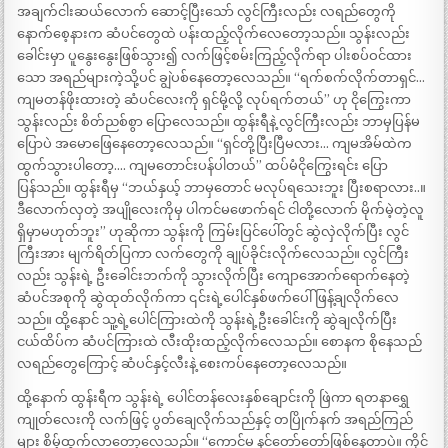
အချက်ငါးဆယ်လောက် ဆောင့်ပြီးသော် လွင်ကြီးလည်း လရည်တွေကို
နောက်စေ့နားက ဆံပင်တွေထဲ ပန်းထည့်လိုက်လေတော့သည်။ သွန်းလည်း
ခေါင်းမှာ ပူနွေးနွေးဖြစ်သွား၍ လက်ဖြင့်စမ်းကြည့်လိုက်ရာ ပါးစပ်ဝင်ထား
သော အရည်များကဲ့သို့ပင် ချွဲပစ်နေတော့လေသည်။ “ရက်စက်လိုက်တာရှင်…
ကျမတန်ဖိုးထားတဲ့ ဆံပင်‌လေးကို ရှင်မို့လို့ လုပ်ရက်တယ်” ဟု ငိုကြွေးကာ
သွန်းလည်း စိတ်ညစ်စွာ ပြောလေသည်။ ထွန်းရီနဲ့ လွင်ကြီးလည်း ဘာမှပြန်မ
ပြောပဲ အမောဖြေနေတော့လေသည်။ “ရှင်တို့ပြီးပြီမလား… ကျမအိမ်ထဲက
ထွက်သွားပါတော့…. ကျမတောင်းပန်ပါတယ်” ထပ်မံငိုကြွေးရင်း ပြော
ပြန်သည်။ ထွန်းရီမှ “ဘယ်နှယ့် ဘာမှတောင် မလုပ်ရသေးဘူး ပြီးစရာလား..။
ဒီလောက်လှတဲ့ အပျိုလေးကိုမှ ပါကင်မဖောက်ရင် ငါတို့လောက် မိုက်မဲ့တဲ့လူ
ရှိမှာမဟုတ်ဘူး” ဟုဆိုကာ သွန်းကို ကြမ်းပြင်ပေါ်တွင် ဆွဲလှဲလိုက်ပြီး လွင်
ကြီးအား မျက်ရိတ်ပြကာ လက်တွေကို ချုပ်ခိုင်းလိုက်လေသည်။ လွင်ကြီး
လည်း သွန်းရဲ့ ဦးခေါင်းဘက်ကို သွားလိုက်ပြီး ကျောအောက်ရောက်နေတဲ့
ဆံပင်အစုကို ဆွဲထုတ်လိုက်ကာ ၎င်းရဲ့ပေါင်နှစ်ဖက်ပေါ် ဖြန့်ချလိုက်လေ
သည်။ ထို့နောင် သူ့ရဲ့ပေါင်ကြားထဲကို သွန်းရဲ့ဦးခေါင်းကို ဆွဲချလိုက်ပြီး
ငယ်ထိပ်က ဆံပင်ကြားထဲ လီးထိုးထည့်လိုက်လေသည်။ စောနက စိုနေသည်
လရည်တွေကြောင့် ဆံပင်နှင့်လီးနဲ့ စေးကပ်နေတော့လေသည်။
ထို့နောက် ထွန်းရီက သွန်းရဲ့ ပေါင်တန်လေးနှစ်ချောင်းကို ဖြဲကာ ရတနာရွှေ
ကျုတ်လေးကို လက်ဖြင့် ပွတ်ချေလိုက်သည်နှင့် တပြိုက်နက် အရည်ကြည်
များ စိမ့်ထွက်လာတော့လေသည်။ “ကောင်မ နင်တော်တော်ဖြစ်နေတာပဲ။ ကိုင်