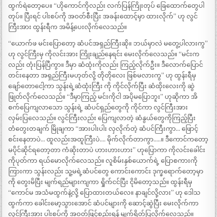
ထွက်ရဲတော့ပေ။ “ဟိုကောင်ကိုလည်း လက်ပြန်ကြိုးတုပ် ခြေထောက်တွေပါ
တုပ်။ ပြီးရင် ပါးစပ်ကို အဝတ်စီးပြီး အခန်းထောင့်မှာ ထားလိုက်” ဟု လွင်
ကြီးအား ထွန်းရီက အမိန့်ပေးလိုက်လေသည်။
“ယောက်ဖ မင်းပြောတော့ ဆံပင်အရှည်ကြီးဆို။ ဘယ်မှာလဲ မတွေ့ပါလားကွ”
ဟု လွင်ကြီးမှ ကိုလင်းအား ကြိုးချည်နေရင်း မေးလိုက်လေသည်။ “မင်းက
လည်း တုံးပြန်ပြီကွာ။ ဒီမှာ ဆံထုံးကိုလည်း ကြည့်လိုက်ဦး။ ဒီလောက်ပြောင်
တင်းနေတာ အရှည်ကြီးမဟုတ်လို့ တိုတိုလေး ဖြစ်မလားကွ” ဟု ထွန်းရီမှ
ချော်တောငေါ့ကာ သွန်းရဲ့ဆံထုံးကြီး ကို ကိုင်လိုက်ပြီး ဆံထိုးလေးကို ဆွဲ
ဖြုတ်လိုက်လေသည်။ “ဒီမှာကြည့် မင်းကိုငါ အပိုမပြောဘူး” ဟုဆိုကာ အိ
စက်ပြေကျလာသော သွန်းရဲ့ ဆံပင်ရှည်တွေကို ကိုင်ကာ လွင်ကြီးအား
လှမ်းပြလေသည်။ လွင်ကြီးလည်း ပြေကျလာတဲ့ ဆံနွယ်တွေကိုကြည့်ပြီး
တံတွေးတချက် မြိုချကာ “အားပါးပါး လှလိုက်တဲ့ ဆံပင်ကြီးကွာ… ဖြောင့်
စင်းနေတာပဲ… ထူလည်းအထူကြီးပဲ…. မိုက်လိုက်တာကွာ…..။ ဒီကောင်ကတော့
မပိုင်ဆိုင်ရတော့တာ ကံဆိုးတာပဲ ဟားဟားဟား” ဟုပြောကာ ကိုလင်းခေါင်း
ကိုပုတ်ကာ ရယ်မောလိုက်လေသည်။ လူစိမ်းနှစ်ယောက်ရဲ့ ပြောစကားကို
ကြားကာ သွန်းလည်း သူ့မရဲ့ဆံပင်တွေ ကောင်းကောင်း ဒုက္ခရောက်တော့မှာ
ကို တွေးမိပြီး မျက်ရည်များကျကာ ရှိုက်ငင်ပြီး ငိုမိတော့သည်။ ထွန်းရီမှ
“ကောင်မ အသံမထွက်နဲ့လို့ ပြောထားတယ်လေ။ နာချင်လို့လား” ဟု ဒေါသ
ထွက်ကာ ခေါင်းမော့သွားအောင် ဆံပင်များကို ဆောင့်ဆွဲပြီး မေးလိုက်ကာ
လွင်ကြီးအား ပါးစပ်ကို အဝတ်ဖြင့်စည်းရန် မျက်ရိတ်ပြလိုက်လေသည်။