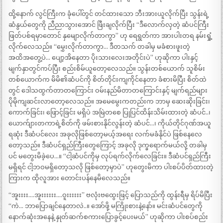
ထို့နောက် လွင်ကြီးက ခုံပေါ်တွင် တင်ထားသော ဘီးအားယူလိုက်ပြီး သွန်းရဲ့
ဆံနွယ်တွေကို ညီညာသွားအောင် ဖြီးချလိုက်ပြီး “ဒီလောက်လှတဲ့ ဆံပင်ကြီး
ဖြတ်ပစ်ရမှာတောင် နှမျောလိုက်တာကွာ” ဟု ရေရွတ်ကာ အားပါးတရ နမ်းရှုံ့
လိုက်လေသည်။ “မွှေးလိုက်တာကွာ… ဒီတသက် တခါမှ မခံစားဖူးတဲ့
အထိအတွေ့ပဲ… ပျော့အိနေတာ ပိုးသားလေးအတိုင်းပဲ” ဟုဆိုကာ ပါးနှင့်
မျက်နှာတွင်ကပ်ပြီး စည်းစိမ်ယူတော့လေသည်။ သွန်းတစ်ယောက် သူစိမ်း
တစ်ယောက်က မိမိ၏ဆံပင်ကို စိတ်တိုင်းကျကိုင်နေတာ ခံစားမိပြီး စိတ်ထဲ
တွင် ဒေါသထွက်တာတကြောင်း ဝမ်းနည်မိတာတကြောင်းနှင့် မျက်ရည်များ
ပိုမိုကျဆင်းလာတော့လေသည်။ အမေမွေးကတည်းက ဘာမှ ဆေးဆိုးခြင်း၊
ကောက်ခြင်း၊ ဖြောင့်ခြင်း မရှိပဲ အမြဲတစေ ပြုပြင်ထိန်းသိမ်းထားတဲ့ ဆံပင်..၊
ယောက်ျားတကာရဲ့စိတ်ကို ဖမ်းစားနိုင်လွန်းတဲ့ ဆံပင်…၊ ကိုယ်တိုင်ဂုဏ်အယူ
ရဆုံး ဒီဆံပင်လေး အခုလိုဖြစ်တော့မယ့်အရေး လက်မခံနိုင်ပဲ ဖြစ်နေလေ
တော့သည်။ ဒီဆံပင်ရှည်ကြီးတွေကြောင့် အခုလို ဒုက္ခရောက်မယ်လို့ တခါမှ
ပင် မတွေးမိခဲ့ပေ…။ “ငါ့ဆံပင်ကိုမှ လုပ်ရက်လိုက်လေခြင်း။ ဒီဆံပင်ရှည်ကြီး
မရှိရင် ငါ့ဘဝမရှိတော့သလို ဖြစ်တော့မှာပဲ” ဟုတွေးမိကာ ပါးစပ်ပိတ်ထားတဲ့
ကြားက ထိုလူအား တောင်းပန်နေမိလေသည်။
“အူးးးး….အူးးးးးး….ဝူးးးးးး” ဗလုံးဗထွေးဖြင့် ပြောသည်ကို ထွန်းရီမှ ရိပ်မိပြီး
“ကဲ… ဘာပြောချင်နေတာလဲ..။ အော်ဖို့ မကြိုးစားနဲ့နော်။ မင်းဆံပင်တွေကို
နောက်ဆုံးအနေနဲ့ နှုတ်ဆက်စကားပြောခွင့်ပေးမယ်” ဟုဆိုကာ ပါးစပ်စည်း