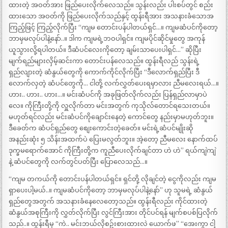
ထားတဲ့ အဝတ်အား ဖြည်ပေးလိုက်လေသည်။ သွန်းလည်း ပါးစပ်တွင် စည်း
ထားသော အဝတ်ကို ဖြည်ပေးလိုက်သည်နှင့် ထွန်းရီအား အသနားခံသောအ
ကြည့်ဖြင့် ကြည့်လိုက်ပြီး “ကျမ တောင်းပန်ပါတယ်ရှင်…။ ကျမဆံပင်ကိုတော့
ဘာမှမလုပ်ပါနဲ့နော်..။ ဒါက ကျမရဲ့ဘဝပါရှင်။ ကျမပိုင်ဆိုင်မှုတွေ အကုန်
ယူသွားလို့ရပါတယ်။ ဒီဆံပင်လေးကိုတော့ ချမ်းသာပေးပါရှင်…” ဆိုပြီး
မျက်ရည်များလှိမ့်ဆင်းကာ တောင်းပန်လေသည်။ ထွန်းရီလည် သွန်းရဲ့
ရှည်လျားတဲ့ ဆံနွယ်တွေကို ကောက်ကိုင်လိုက်ပြီး “ဒီလောက်ရှည်ပြီး ဒီ
လောက်လှတဲ့ ဆံပင်တွေကို… ငါတို့ လက်လွှတ်ပေးရမှာလား ညီမလေးရယ်…။
ဟား.. ဟား.. ဟား…။ မင်းဆံပင်ကို အခုဖြတ်လိုက်လည်း ပြန်ရှည်လာမှာပဲ
လေ။ ကိုကြီးတို့ကို လှူလိုက်တာ မင်းအတွက် ကုသိုလ်တောင်ရသေးတယ်။
မဟုတ်ရင်လည်း မင်းဆံပင်ကိုချောင်းနေတဲ့ ကောင်တွေ နည်းမှာမဟုတ်ဘူး။
ဒီခေတ်က ဆံပင်ရှည်တွေ စျေးကောင်းတဲ့ခေတ်။ မင်းရဲ့ဆံပင်မျိုးဆို
အနည်းဆုံး ၅ သိန်းအထက်ပဲ ပြေးမလွတ်ဘူး။ အဲ့တော့ ညီမလေး နောက်ထပ်
ဒုက္ခမရောက်အောင် ကိုကြီးတို့က ကူညီပေးလိုက်ချင်တာ ဟဲ ဟဲ” ရယ်ကျဲကျဲ
နဲ့ ဆံပင်တွေကို လက်တွင်ပတ်ပြီး ပြောလေသည်…။
“ကျမ တကယ်ကို တောင်းပန်ပါတယ်ရှင်။ ရှင်တို့ လိုချင်တဲ့ ငွေကိုလည်း ကျမ
ရှာပေးပါ့မယ်..။ ကျမဆံပင်ကိုတော့ ဘာမှမလုပ်ပါနဲ့နော်” ဟု သူမရဲ့ ဆံနွယ်
ရှည်တွေအတွက် အသနားခံနေလေတော့သည်။ ထွန်းရီလည်း ကိုင်ထားတဲ့
ဆံနွယ်အစုကြီးကို လွှတ်လိုက်ပြီး လွင်ကြီးအား တိုင်ပင်ရန် မျက်စပစ်ပြလိုက်
သည်..။ ထွန်းရီမှ “ကဲ.. မင်းဘယ်လိုစဥ်းစားထားလဲ ယောက်ဖ” “အေးကွာ ငါ့