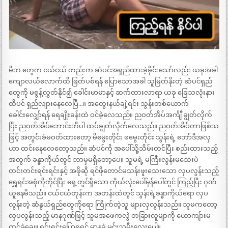
မိဘ တွေက ငယ်ငယ် တည်းက ဆံပင်အရှည်ထားခဲ့ခိုင်းသော်လည်း ယခုအခါ
ကျောလယ်လောက်ထိ ဖြတ်ပစ်ရန် ပြောသောအခါ သူမြတ်နိုးတဲ့ ဆံပင်ရှည်
တွေကို မစွန့်လွှတ်နိုင်၍ ခေါင်းမာမာနှင့် ဆက်ထားလာရာ ယခု ခြေသလုံးနား
ထိပင် ရှည်လျားနေလေပြီ…။ အတွေးနယ်ချဲ့ရင်း သွန်းတစ်ယောက်
ခေါင်းလျှော်ရန် ရေချိုးခန်းထဲ ဝင်ခဲ့လေသည်။ ညဝတ်အိပ်အင်္ကျီ ချွတ်လိုက်
ပြီး ညဝတ်အိပ်ဘောင်းဘီပါ ထပ်ချွတ်လိုက်လေသည်။ ညဝတ်အိပ်တာဖြစ်သ
ဖြင့် အတွင်းခံမဝတ်ထားတော့ မိမွေးတိုင်း ဖမွေးတိုင်း သွန်းရဲ့ ဘော်ဒီအလှ
ဟာ ထင်းနေလေတော့သည်။ ဆံပင်ကို အပေါ်သို့သိမ်းတင်ပြီး စည်းထားသည့်
အတွက် ခန္ဓာကိုယ်တွင် ဘာမှမရှိတော့ပေ။ သူမရဲ့ မကြီးလွန်းမသေးပဲ
တင်းတင်းရင်းရင်းနှင့် အဖိုဆို ရင်ဖိုတောင်မသန်းဖူးသေးသော လှပလွန်းသည့်
ရွှေရင်အစုံကိုကိုင်ပြီး ရှေ့တွင်ရှိသော ကိုယ်လုံးပေါ်မှန်ပေါ်တွင် ကြည့်ပြီး ဂုဏ်
ယူနေမိသည်။ ငယ်ငယ်တုန်းက အတန်းထဲတွင် သွန်းရဲ့ခန္ဓာကိုယ်ရော လှပ
လွန်းတဲ့ ဆံနွယ်ရှည်တွေကိုရော ကြိုက်တဲ့သူ များလှလွန်းသည်။ သူမကတော့
လှပလွန်းသည့် မာနဂုဏ်ဖြင့် သူမအဖေကလွဲ တခြားလူမျာကို ယောကျ်ားမ
ထင်ခဲ့ချေ။ ရှင်းရှင်းပြောရရင် မာနခဲ မင်းသမီးလေးပေါ့။