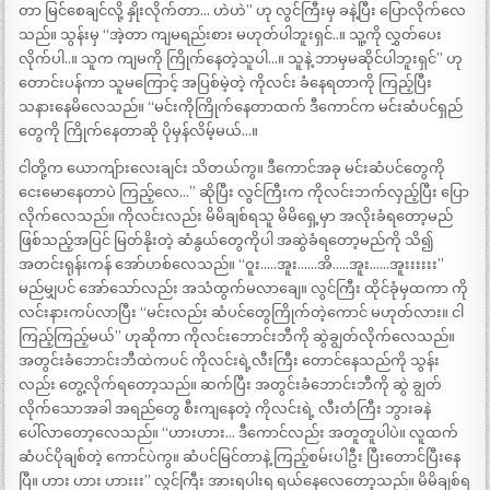
တာ မြင်စေချင်လို့ နှိုးလိုက်တာ… ဟဲဟဲ” ဟု လွင်ကြီးမှ ခနဲ့ပြီး ပြောလိုက်လေ
သည်။ သွန်းမှ “အဲ့တာ ကျမရည်းစား မဟုတ်ပါဘူးရှင်..။ သူ့ကို လွှတ်ပေး
လိုက်ပါ..။ သူက ကျမကို ကြိုက်နေတဲ့သူပါ…။ သူနဲ့ ဘာမှမဆိုင်ပါဘူးရှင်” ဟု
တောင်းပန်ကာ သူမကြောင့် အပြစ်မဲ့တဲ့ ကိုလင်း ခံနေရတာကို ကြည့်ပြီး
သနားနေမိလေသည်။ “မင်းကိုကြိုက်နေတာထက် ဒီကောင်က မင်းဆံပင်ရှည်
တွေကို ကြိုက်နေတာဆို ပိုမှန်လိမ့်မယ်…။
ငါတို့က ယောကျ်ားလေးချင်း သိတယ်ကွ။ ဒီကောင်အခု မင်းဆံပင်တွေကို
ငေးမောနေတာပဲ ကြည့်လေ…” ဆိုပြီး လွင်ကြီးက ကိုလင်းဘက်လှည့်ပြီး ပြော
လိုက်လေသည်။ ကိုလင်းလည်း မိမိချစ်ရသူ မိမိရှေ့မှာ အလိုးခံရတော့မည်
ဖြစ်သည့်အပြင် မြတ်နိုးတဲ့ ဆံနွယ်တွေကိုပါ အဆွဲခံရတော့မည်ကို သိ၍
အတင်းရုန်းကန် အော်ဟစ်လေသည်။ “ဝူး…..အူး……အိ…..အူး……အူးးးးးး”
မည်မျှပင် အော်သော်လည်း အသံထွက်မလာချေ။ လွင်ကြီး ထိုင်ခုံမှထကာ ကို
လင်းနားကပ်လာပြီး “မင်းလည်း ဆံပင်တွေကြိုက်တဲ့ကောင် မဟုတ်လား။ ငါ
ကြည့်ကြည့်မယ်” ဟုဆိုကာ ကိုလင်းဘောင်းဘီကို ဆွဲချွတ်လိုက်လေသည်။
အတွင်းခံဘောင်းဘီထဲကပင် ကိုလင်းရဲ့လီးကြီး တောင်နေသည်ကို သွန်း
လည်း တွေ့လိုက်ရတော့သည်။ ဆက်ပြီး အတွင်းခံဘောင်းဘီကို ဆွဲ ချွတ်
လိုက်သောအခါ အရည်တွေ စီးကျနေတဲ့ ကိုလင်းရဲ့ လီးတံကြီး ဘွားခနဲ
ပေါ်လာတော့လေသည်။ “ဟားဟား… ဒီကောင်လည်း အတူတူပါပဲ။ လူထက်
ဆံပင်ပိုချစ်တဲ့ ကောင်ပဲကွ။ ဆံပင်မြင်တာနဲ့ ကြည့်စမ်းပါဦး ပြီးတောင်ပြီးနေ
ပြီ။ ဟား ဟား ဟားးး” လွင်ကြီး အားရပါးရ ရယ်နေလေတော့သည်။ မိမိချစ်ရ