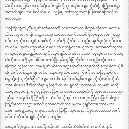
ဆံထိုး အခုပြန်ပေး။ ရှင်တို့လမ်း ရှင်တို့သွားနော်။ ကျမကိုထိဖို့ မကြိုးစားနဲ့။
အသက်ချင်း လဲပစ်လိုက်မယ်” သွန်းမှ ဒေါသထွက်စွာ ပြန်အော်ပြောလိုက်
လေသည်။
“ကိုကြီးတို့က ညီမရဲ့ဆံနွယ်လေးကို သဘောကျလို့ပါကွာ။ ထုံးထားတော့ မ
သိသာဘူးပဲ။ ပြေကျသွားတော့ ထင်ထားထက်တောင် ပိုလှနေတာပဲ။ ကြည့်
စမ်း” ဟုဆိုတာ သူ့ရဲအဖော်ကို လက်တို့လိုက်လေသည်။ မျက်နှာဖုံးအုပ်ထား
တဲ့ လူမှ “ဟုတ်ပကွာ ဆံနွယ်လေးက ရှည်ရုံတင်မဟုတ်ဘူး တော်တော်လှတာ
ပဲ။ အဲ့လိုဆံနွယ်ရှည်တွေကို ပိုင်ဆိုင်ချင်တာ နမ်းချင်တာ” ဟုဆိုတာ လက်ထဲမှ
ဆံထိုးလေးကို နှာခေါင်းနားကပ်ပြီး နမ်းရှုပ်ပြလိုက်လေသည်။ ထိုစကား
ကြောင့် သွန်းလည်း သူမရဲ့ဆံပင်တွေ ဒုက္ခရောက်တော့မည်ကို တွေးမိကာ ပိုမို
ကြောက်လန့်သွားပြီး တင်ပါးနောက်မှ ဆံပင်အစုကြီးကို လက်ဖြင့်ကိုင်ကာ
ရှေ့သို့ဆွဲယူလိုက်ပြီး ” ကျမတောင်းပန်ပါတယ်ရှင်။ ကျမ ကိုယ့်လမ်းကိုယ်
သွားပါရစေ။ ဒီအိတ်ထဲမှာ ဖုန်းရှိပါတယ်။ ရှင်တို့ ယူသွားပါ။ ကျမဆံပင်ကို
ဘာမှမလုပ်ပါနဲ့” ဟု တုန်ရီစွာပြောကာ ဟမ်းဘတ်အိတ်ကို ထိုးပေးလေသည်။
“ညီမလေးရယ် ကိုကြီးတို့က ဆံပင်ပဲလိုချင်တာ။ အများကြီး မဖြတ်ပါဘူး။
ကြည့်ကောင်းသွားအောင် ဂုတ်လောက်ကပဲ ဖြတ်ယူချင်တာ။ ဟား ဟား
ဟား” အရှေ့ကလူက ရယ်မောစွာပြောပြီး သူမအနား ပိုမိုကပ်လာကာ လက်
နှစ်ဖက်ကို ဖမ်းချုပ်လိုက်လေသည်။
အနောက်မှလူလည်း အချိန်မဆိုင်းပဲ ဘောင်းဘီအိတ်ထဲက စတီးရောင်