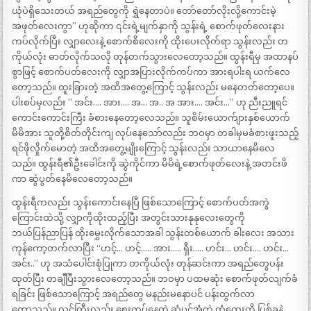
ယုံပဲရှိသေးတယ် အရည်တွေကို ရွှဲနေတာပဲ။ တော်တော်လိုးလို့ကောင်းမဲ့
အဖုတ်လေးကွာ” ဟုဆိုကာ ၎င်းရဲ့မျက်နှာကို သွန်းရဲ့ စောက်ဖုတ်လေးနား
ကပ်လိုက်ပြီး လျှာလေးနဲ့ စောက်စိလေးကို ထိုးပေးလိုက်ရာ သွန်းလည်း တ
ကိုယ်လုံး ဓာတ်လိုက်သလို တုန်တက်သွားလေတော့သည်။ ထွန်းရီမှ အထာနပ်
စွာဖြင့် စောက်ပတ်လေးကို လျှာအပြားလိုက်ကပ်ကာ အားရပါးရ ယက်လေ
တော့သည်။ ထူးခြားတဲ့ အထိအတွေ့ကြောင့် သွန်းလည်း မနေတတ်တော့ပေ။
ပါးစပ်မှလည်း ” အင်း…. အား…. အ… အ.. အ အား…. အင်း…” ဟု ညီးညူရင်
ကောင်းကောင်းကြီး ခံစားနေတော့လေသည်။ သူစိမ်းယောက်ျားနှစ်ယောက်
မိမိအား သူတို့စိတ်တိုင်းကျ လုပ်နေသော်လည်း ဘဝမှာ တခါမှမခံစားဖူးသည့်
ရင်ဖိုလှိုက်မောတဲ့ အထိအတွေ့မျိုးကြောင့် သွန်းလည်း သာယာနေမိလေ
သည်။ ထွန်းရီ၏ဦးခေါင်းကို ဆွဲကိုင်ကာ မိမိရဲ့စောက်ဖုတ်လေးနဲ့ အတင်းဖိ
ကာ ဆွဲပွတ်နေမိလေတော့သည်။
ထွန်းရီကလည်း သွန်းကောင်းနေပြီ ဖြစ်သောကြောင့် စောက်ပတ်အကွဲ
ကြောင်းထဲသို့ လျှာကိုထိုးထည့်ပြီး အတွင်းသားနုနုလေးတွေကို
ဘယ်ပြန်ညာပြန် ထိုးမွှေးလိုက်သောအခါ သွန်းတစ်ယောက် ခါးလေး အသား
ကုန်ကော့တက်လာပြီး “ဟင့်… ဟင့်….. အား….. ရှီး….. ဟင်း… ဟင်း…. ဟင်း…
အင်း..” ဟု အသံပေါင်းစုံပြုကာ တကိုယ်လုံး တုန်ဆင်းကာ အရည်တွေပန်း
ထုတ်ပြီး တချီပြီးသွားလေတော့သည်။ ဘဝမှာ ပထမဆုံး စောက်ဖုတ်လျက်ခံ
ရခြင်း ဖြစ်သောကြောင့် အရည်တွေ မနည်းမနောပင် ပန်းထွက်လာ
တော့သည်။ လွင်ကြီးလည်း စေးကပ်နေတဲ့ ဆံပင်အုံထဲ တံတွေးကို ပြစ်ခနဲ