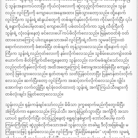
င့် သွန်းအနားကပ်လာပြီး ကိုယ်လုံးလေးကို ဆွဲလှည့်လိုက်လေသည်။ သွန်း
လည်း လွင်ကြီးကို ကျောပေးအနေအထား ဖြစ်သွားတော့သည်။ ထို့နောက်
လွင်ကြီးက သွန်းရဲ့ဆံနွယ်တွေကို တစ်ချက်နမ်းလိုက်ကာ ကိုင်မလိုက်ပြီး ၎င်း
ရဲ့ခန္ဓာကိုယ်ပေါ်မှတဆင့် ကျောပေါ်ကို ပစ်တင်လိုက်ကာ သူ့ရဲ့လီးကြီးကို
သွန်းရဲ့ လုံးဝန်းနေတဲ့ ဖင်လေးပေါ် ကပ်ဖိလိုက်လေသည်။ မြန်မာဝတ်စုံ ဝတ်
ထားသောကြောင့် ပါးလျနေသောအခါ လွင်ကြီးရဲ့လီးက သူမဖင်ကြားထဲ
ရောက်လာတာကို ခံစားမိပြီး တစ်ချက် တုန့်သွားလေသည်။ ထို့နောက် လွင်
ကြီးက သွန်းရဲ့လည်ဂုတ်လေးကို နမ်းလိုက်လေသည်။ သူစိမ်းယောကျ်ားတစ်
ယောက်က စိတ်ကြိုက်ထိတွေ့နေတော့ သွန်းလည်း လက်မခံချင်သော်လည်း
လည်ဂုတ်ကိုနမ်းလိုက်တဲ့ အထိအတွေ့ကြောင့် ခံစားမှုအသစ်ဖြစ်ပြီး ကျေနပ်
သလို ဖြစ်သွားလေသည်။ ရုတ်တရက် သတိပြန်ဝင်လာပြီး ပြန်မာန်တင်းလိုက်
လေသည်။ ဆက်ပြီးတော့ လွင်ကြီးက အဆင့်တက်လိုက်လေသည်။ ဂျိုင်း
အောက်မှာ လက်လျှိုပြီး ရင်ဖုံးဝတ်ထားတဲ့ သွန်းရဲ့ အင်္ကျီ ကြယ်သီးများကို
တစ်လုံးချင်း ဖြုတ်တော့လေသည်။
သွန်းလည်း ရုန်းကန်ချင်သော်လည်း မိမိသာ ဒုက္ခရောက်မည်ကိုတွေးမိပြီး
အံကြိတ်ကာ နေလေသည်။ ကြယ်သီး အကုန်ပြုတ်သွားပြီး အင်္ကျီကို အသာ
ယာပင် ချွတ်လိုက်ပြီး ဝင်းပြည့်နေတဲ့ ရွှေရင်နှစ်မွှာကို ဘော်လီပေါ်မှ လက်
ကြမ်းကြီးဖြင့် ဆွဲညှစ်လိုက်သောအခါ သွန်းလည်း တခါမျှ ဒီလိုအဖြစ်မျိုး မ
ကြုံဖူးသဖြင့် ရုန်းမိလေသည်။ လွင်ကြီးမှ “ငြိမ်ငြိမ်နေစမ်း” ဟုဆိုကာ သူမရဲ့