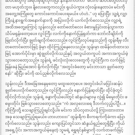
ဆံပင်တွေကို အရင်းမှဆွဲလိုက်ပြီး နားနားကပ်ကာ “မင်းက ဆံပင်တွေတင်လှ
တာ မဟုတ်ဘူး။ နို့လေးတွေကလည်း ရှယ်ပဲကွာ။ လုံးဝန်းနေတာပဲ။ မင်းကို
အတွေ့အကြုံတွေ ကောင်းကောင်းပေးရမယ်။ ဟဲဟဲ..” ဟု ပြောပြီး သူ့ရဲ့လျှာ
ကြီးနဲ့ နားရွက်အနောက်နားကို အပြားလိုက် ယက်လိုက်လေသည်။ လျှာရဲ့
အထိအတွေ့ကြောင့် သွန်းလည်း တော်တော်လေး ခံစားမှုပြင်းထန်သွားကာ
သိပ်မရုန်းတော့ပေ။ လွင်ကြီး လက်ကိုနောက်ပြန်ရုတ်ကာ ဘော်လီချိတ်ကို
ဖြုတ်လိုက်ပြီး ချွတ်ချလိုက်လေသည်။ လွင်ကြီးလုပ်နေသည်ကို ထွန်းရီမှ လီး
တတောင်တောင်ဖြင့် ခုံမှာ ထိုင်ကြည့်နေလေသည်။ သွန်းမှာ ထမိန်ဝတ်ထားသ
ဖြင့် အောက်ပိုင်းမှာ ဆွဲချွတ်လိုက်သည်နှင့် အလွယ်တကူပင် အကာအကွယ်မဲ့
သွားလေတော့သည်။ သွန်းရဲ့ ဖင်လုံးလုံးလေးတွေကို လွင်ကြီးက လက်ဖြင့်
ဖြန်းခနဲ မြည်အောင် ရိုက်လိုက်ပြီး “အတွင်းခံတော့ မင်းဘာသာ ချွတ်တော့
နော်” ဆိုပြီး ဖင်ကို ထပ်ညှစ်လိုက်လေသည်။
သွန်းလည်း ဒီအခြေအနေမှတော့ မထူးတော့ပေ။ အတွင်းခံပါ မငြင်းဆန်ပဲ
ချွတ်ပေးလိုက်တော့သည်။ လွင်ကြီးလည်း နောက်ပြန်ဆုတ်ပြီး ထိုင်ခုံတွင်
ထိုင်လိုက်သည်။ သွန်းရဲ့ ခန္ဓာကိုယ်ပေါ်တွင် ဆံနွယ်များမှ လွဲ၍ မိမွေးတိုင်း ဖ
မွေးတိုင်း ဖြစ်သွားလေတော့သည်။ “ကဲ အလှလေးရေ ဒီဘက်လှည့်ပါဦး…။
ကိုကြီးတို့ သေချာကြည့်ချင်လို့ပါ။ မင်းက သိပ်လှတယ်လို့ ကြားထားတာ။
အခု သေချာကြည့်ရမယ်။ ဟားဟားးးး” ထွန်းရီက စီးကရက်ကိုခဲကာ ပြော
လိုက်လေသည်။ သွန်းလည်း ကျောပြင်တွင်သာ ဆံနွယ်ရှည်တွေရှိပြီး ကိုယ်
အရှေ့ပိုင်း အကာအကွယ်မဲ့နေတဲ့ သူမရဲ့ ရွှေရင်နှစ်မွှာကို လက်တဖက်ဖြင့်