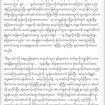
လေသည်။ “ရှင်…….” ရုတ်တရက် ကြားလိုက်ရတဲ့စကားကြောင့် သွန်းလည်း
အံ့သြတုန်လှုပ်ပြီး မျက်စိအဝိုင်းသား ဖြစ်သွားတော့သည်။ “မလုပ်နိုင်လည်း
ကိစ္စမရှိဘူးနော်။ မင်းဆံပင်လေးကိုဖြတ်ပြီး အေးဆေးထွက်သွားရုံပဲ။ မင်းက
တောင်းဆိုလွန်းလို့ စဥ်းစားပေးတာ” ဟု ကျေနပ်စွာ ပြုံးလိုက်ရင်း ထွန်းရီမှ
ပြောလေသည်။ “ကျမကို အဲ့လိုတော့ မလုပ်ကြပါနဲ့ရှင်။ ကျမ မိကောင်းဖခင်
သားသမီးပါ။ ဘယ်သူနဲ့မှလည်း မငြိစွန်းဖူးပါဘူး။ ကျမဘဝကို မဖျက်ဆီးပါ
နဲ့ရှင်။ တခြားလိုချင်တာတွေ ယူသွားပါရှင်….” ဟု ငိုချလိုက်ပြီး ဝမ်းနည်းစွာ
ပြောလေသည်။ “ဟာ အပျိုလေးဆိုတော့ မိုက်တာပေါ့ကွာ။ အတွေ့အကြုံ
ကောင်းတွေ ပေးခဲ့ရမှာပေါ့။ ဟားဟား” ဆိုပြီး လွင်ကြီး ရယ်မောလိုက်လေ
သည်။
“ဒီမှာ မင်းကို စျေးညှိုနေတာ မဟုတ်ဘူး။ နှစ်ခုထဲက တစ်ခုကို ရွေးခိုင်းတာ။
အချိန်တွေကြာတယ်ကွာ….” ထွန်းရီမှ ဟိန်းဟောက်ကာ ခုံပေါ်တွင်တင်ထား
သော စတီးရောင်ပြောင်လက်နေတဲ့ ကတ်ကြေးအား လှမ်းယူလိုက်လေသည်။
ကပ်ကြေးလှမ်းယူလိုက်သည်ကို သွန်းတစ်ယောက် မြင်ပြီး “မလုပ်ပါနဲ့ရှင်…
ကျမတောင်းပန်ပါတယ်… မလုပ်ကြပါနဲ့” ဟု အော်လိုက်ရာ လွင်ကြီးက “ဟာ
ဒီကောင်မ အသံထွက်ပြန်ပြီ နာချင်လို့လား” ဆိုပြီး ခေါင်းအရင်းနားက ဆံပင်
ကို စုကိုင်ပြီး ဆွဲဆောင့်လိုက်လေသည်။ ဆံပင်ဆွဲခံလိုက်ရ၍ နာကျင်သွားပြီး
သွန်းလည်း အသံထပ်မထွက်ရဲတော့ပေ။ “ငါတို့လိုချင်တာ မင်းမပေးနိုင်ဘူး
ဆိုတော့ မင်းဆံပင်ကို ညှပ်ယူလိုက်တော့မယ်လေ….။ ဟျောင့် လွင်ကြီး…. ဒီ
ကောင်မဆံပင်တွေကို ကြိုးစည်းလို့မရအောင် ဂုတ်အပေါ်နားကနေ တိုတိုသာ