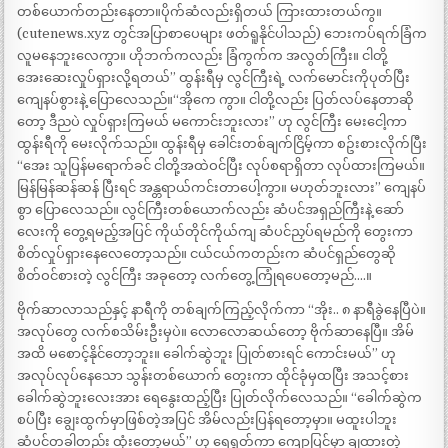
တစ်ယောက်တည်းနေတာ။ပိုက်ဆံလည်းရှိတယ် ကြားထားတယ်ကွ။
(cutenews.xyz တွင်အပြာစာပေများ ဖတ်ရူနိုင်ပါသည်) ဘေးကပ်ရက်ခြံက
လူမနေဘူးလေကွာ။ ဟိုဘက်ကလည်း ခြံကွက်က အလွတ်ကြီး။ ငါတို့
အေးဆေးလှုပ်ရှားလို့ရတယ်” ထွန်းရီမှ လွင်ကြီးရဲ့ လက်မောင်းကိုပုတ်ပြီး
ကျေနပ်စွားနဲ့ ပြောလေသည်။“အိုကေ ကွာ။ ငါတို့လည်း ပြတ်လပ်နေတာဆို
တော့ ဒီညပဲ လှုပ်ရှားကြမယ် မကောင်းဘူးလား” ဟု လွင်ကြီး မေးငေါ့ကာ
ထွန်းရီကို မေးလိုက်သည်။ ထွန်းရီမှ ခေါင်းတစ်ချက်ငြိမ့်ကာ စဥ်းစားလိုက်ပြီး
“အေး သူပြန်မရောက်ခင် ငါတို့အထဲဝင်ပြီး လုပ်စရာရှိတာ လုပ်ထားကြမယ်။
မြန်မြန်ဆန်ဆန် ပြီးရင် အန္တရာယ်ကင်းတာပေါ့ကွာ။ မဟုတ်ဘူးလား” ကျေနပ်
စွာ ပြောလေသည်။ လွင်ကြီးတစ်ယောက်လည်း ဆံပင်အရှည်ကြီးနဲ့ ဆော်
လေးကို တွေ့ရမည့်အပြင် ကိုယ်တိုင်ကိုယ်ကျ ဆံပင်ညှပ်ရမည်ကို တွေးကာ
စိတ်လှုပ်ရှားနေလေတော့သည်။ ငယ်ငယ်ကတည်းက ဆံပင်ရှည်တွေဆို
စိတ်ဝင်စားတဲ့ လွင်ကြီး အခုတော့ လက်တွေ့ကြုံရပေတော့မည်….။
ဗိုက်ဆာလာသည်နှင့် နာရီကို တစ်ချက်ကြည့်လိုက်ကာ “အိုး.. ၈ နာရီခွဲနေပြီပဲ။
အလုပ်တွေ လက်စသိမ်းဦးမှပဲ။ လောလောဆယ်တော့ ဗိုက်ဆာနေပြီ။ အိမ်
အထိ မစောင့်နိုင်တော့ဘူး။ ခေါက်ဆွဲဘူး ပြုတ်စားရင် ကောင်းမယ်” ဟု
အလုပ်လုပ်နေသော သွန်းတစ်ယောက် တွေးကာ ထိုင်ခုံမှထပြီး အသင့်စား
ခေါက်ဆွဲဘူးလေးအား ရေနွေးထည့်ပြီး ပြုတ်လိုက်လေသည်။ “ခေါက်ဆွဲက
စပ်ပြီး ချွေးထွက်မှာဖြစ်တဲ့အပြင် အိမ်လည်းပြန်ရတော့မှာ။ မထူးပါဘူး
ဆံပင်တခါတည်း ထုံးတော့မယ်” ဟု ရေရွတ်ကာ ကျောပြင်မှာ ချထားတဲ့