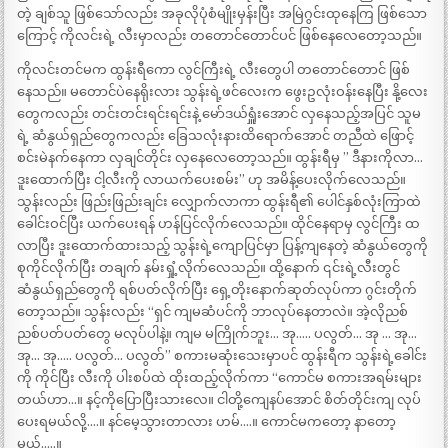
တဲ့ ချစ်သူ ဖြစ်သော်လည်း အခုလိုပုံစံမျိုးမှန်းပြီး အမြဲဂွင်းထုနေကြ ဖြစ်သော
ကြောင့် ကိုလင်းရဲ့ လီးမှာလည်း တတောင်တောင်ပင် ဖြစ်နေလေတော့သည်။
ကိုလင်းတင်မက ထွန်းရီကော လွင်ကြီးရဲ့ လီးတွေပါ တတောင်တောင် ဖြစ်
နေသည်။ မတောင်ပဲနေရိုးလား သွန်းရဲ့ဖင်လေးက ဖွေးဥလုံးဝန်းနေပြီး နို့လေး
တွေကလည်း တင်းတင်းရင်းရင်းနဲ့ မော်ဒယ်ရှူံးအောင် လှနေသည့်အပြင် သူမ
ရဲ့ ဆံနွယ်ရှည်တွေကလည်း ခြေသလုံးနားထိရောက်အောင် တညီထဲ ဖြောင့်
စင်းမဲနက်နေကာ လှချင်တိုင်း လှနေလေတော့သည်။ ထွန်းရီမှ ” ဒီနားကိုလာ…
ဒူးထောက်ပြီး ငါ့လီးကို လာယက်ပေးစမ်း” ဟု အမိန့်ပေးလိုက်လေသည်။
သွန်းလည်း ဖြည်းဖြည်းချင်း လျှောက်လာကာ ထွန်းရီ၏ ပေါင်နှစ်လုံးကြာထဲ
ခေါင်းဝင်ပြီး ယက်ပေးရန် ဟန်ပြင်လိုက်လေသည်။ ထိုင်နေရာမှ လွင်ကြီး ထ
လာပြီး ဒူးထောက်ထားသည့် သွန်းရဲ့ကျောပြင်မှာ ပြန့်ကျနေတဲ့ ဆံနွယ်တွေကို
စုကိုင်လိုက်ပြီး တချက် နမ်းရှုံ့လိုက်လေသည်။ ထို့နောက် ၎င်းရဲ့လီးတွင်
ဆံနွယ်ရှည်တွေကို ရစ်ပတ်လိုက်ပြီး ရှေ့တိုးနောက်ဆုတ်လုပ်ကာ ဂွင်းတိုက်
တော့သည်။ သွန်းလည်း “ရှင် ကျမဆံပင်ကို ဘာလုပ်နေတာလဲ။ အဲ့လိုညစ်
ညစ်ပတ်ပတ်တွေ မလုပ်ပါနဲ့။ ကျမ မကြိုက်ဘူး… အု….. ပလွတ်… အု … အု…
အု… အု….. ပလွတ်… ပလွတ်” စကားမဆုံးသေးမှာပင် ထွန်းရီက သွန်းရဲ့ခေါင်း
ကို ကိုင်ပြီး လီးကို ပါးစပ်ထဲ ထိုးထည့်လိုက်ကာ “ကောင်မ စကားအရမ်းများ
တယ်ဟာ…။ နင့်ကိုပြောပြီးသားလေ။ ငါတို့ကျေနပ်အောင် စိတ်တိုင်းကျ လုပ်
ပေးရမယ်လို့….။ နင်မေ့သွားတာလား ဟမ်….။ ကောင်မကတော့ နာတော့
မယ်…..။