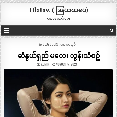
Hlataw ( အြပာစာပေ)
အောစာအုပ်များ
POSTED
BLUE BOOKS
,
အောစာအုပ်
IN
ဆံနွယ်ရှည် မလေး သွန်းသံစဥ်
ADMIN
AUGUST 5, 2025