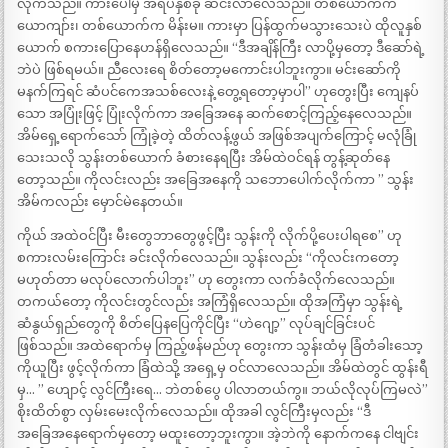
လိုက်သည်။ ကားပေါ်မှ အရိပ်နှစ်ခု ဆင်းလာလေသည်။ တစ်ယောက်က
ယောကျာ်း၊ တစ်ယောက်က မိန်းမ။ ကားမှာ ပြန်ထွက်မသွားသေးပဲ ထိုလူနှစ်
ယောက် စကားပြောနေဟန်ရှိလေသည်။ “ဒီအချိန်ကြီး လာပို့မှတော့ ဒီဆော်ရဲ့
ဘဲပဲ ဖြစ်ရမယ်။ ညီလေးရေ စိတ်တော့မကောင်းပါဘူးကွာ။ မင်းဆော်ကို
မနက်ကြရင် ဆံပင်ကေအသစ်လေးနဲ့ တွေ့ရတော့မှာပါ” ဟုတွေးပြီး ကျေနပ်
သော အပြုံးဖြင့် ပြုံးလိုက်ကာ အခြေအနေ ဆက်စောင့်ကြည့်နေလေသည်။
အိမ်ရှေ့ရောက်သော် ကြုံခဲ့တဲ့ ထိတ်လန့်ဖွယ် အဖြစ်အပျက်ကြောင့် မလုံခြုံ
သေးသလို သွန်းတစ်ယောက် ခံစားနေရပြီး အိမ်ထဲဝင်ရန် တွန့်ဆုတ်နေ
တော့သည်။ ကိုလင်းလည်း အခြေအနေကို သဘောပေါက်လိုက်ကာ ” သွန်း
အိမ်ကလည်း မှောင်မဲနေတယ်။
ကိုယ် အထဲဝင်ပြီး မီးတွေဘာတွေဖွင့်ပြီး သွန်းကို လိုက်ပို့ပေးပါရစေ” ဟု
စကားလမ်းကြောင်း ခင်းလိုက်လေသည်။ သွန်းလည်း “ကိုလင်းကတော့
မဟုတ်တာ မလုပ်လောက်ပါဘူး” ဟု တွေးကာ လက်ခံလိုက်လေသည်။
တကယ်တော့ ကိုလင်းတွင်လည်း အကြံရှိလေသည်။ ထိုအကြံမှာ သွန်းရဲ့
ဆံနွယ်ရှည်တွေကို စိတ်ပြေနပြေကိုင်ပြီး “ဟဲဂျော့” လုပ်ချင်ခြင်းပင်
ဖြစ်သည်။ အထဲရောက်မှ ကြည့်ဖန်မည်ဟု တွေးကာ သွန်းထံမှ ခြံတံခါးသော့
ကိုယူပြီး ဖွင့်လိုက်ကာ ခြံထဲသို့ အရှေ့မှ ဝင်လာလေသည်။ အိမ်ထဲတွင် ထွန်းရီ
မှ… ” ဟျောင့် လွင်ကြီးရေ… ဘဲတစ်ပွေ ပါလာတယ်ကွ။ ဘယ်လိုလုပ်ကြမလဲ”
စိုးထိတ်စွာ လှမ်းမေးလိုက်လေသည်။ ထိုအခါ လွင်ကြီးမှလည်း “ဒီ
အခြေအနေရောက်မှတော့ မထူးတော့ဘူးကွာ။ အဲ့ဘဲကို နောက်ကနေ ငါဗျင်း