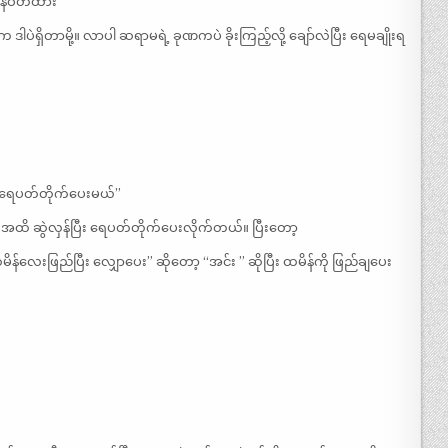
ပြန်ဝတ်ထား”
 ဒါပဲရှိတာမို့။ လာပါ ဆရာမရဲ့ ခုဏကပဲ ခိုးကြည့်လို့ ချော်လဲပြီး ရေမချိုးရ
 လာ ရေပတ်တိုက်ပေးမယ်”
တဲ့အထိ ဆွဲလှန်ပြီး ရေပတ်တိုက်ပေးလိုက်တယ်။ ပြီးတော့
န်လေးဖြည်ပြီး လျှောပေး” ဆိုတော့ “အင်း ” ဆိုပြီး ထမိန်ကို ဖြည်ချပေး