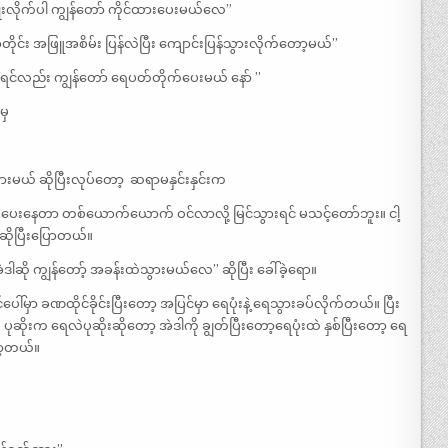
ျိုးလိုက်ပါ ကျွန်တော် ကိုင်ထားပေးမယ်လေ”
တိုင်း အဖြူအစိမ်း ပြန်လဲပြီး ကျောင်းပြန်သွားလိုက်တော့မယ်”
ရင်လည်း ကျွန်တော် ရေပတ်တိုက်ပေးမယ် နော် ”
မှ
ားမယ် ဆိုပြီးလုပ်တော့ ‌ ဆရာမနှင်းနှင်းက
်ပေးနေတာ တစ်ယောက်ယောက် ဝင်လာလို့ မြင်သွားရင် မသင့်တော်ဘူး။ ငါ့
ိုပြီးပြောတယ်။
ါဆို ကျွန်တော့် အခန်းထဲသွားမယ်လေ” ဆိုပြီး ခေါ်ခဲ့ရော။
မှာ ခဏထိုင်ခိုင်းပြီးတော့ အပြင်မှာ ရေပုံးနဲ့ ရေသွားခပ်လိုက်တယ်။ ပြီး
ိုးက ရေလဲပုဆိုးဆိုတော့ အဲဒါကို ချွတ်ပြီးတော့ရေပုံးထဲ နှစ်ပြီးတော့ ရေ
ော့တယ်။