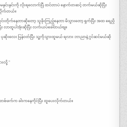
ှင်းနှင်းကို လိုးရလောက်ပြီ ထင်တာပဲ နောက်တဆင့် တက်မယ်ဆိုပြီး
ေလိုက်တယ်။
 ဂွင်းတိုက်နေတာဆိုတော့ သူခိုးကြည့်နေတာ မိသွားတော့ ရှက်ပြီး အထ ရေညှိ
ြီး လာထူပါအုံးဆိုပြီး လက်ယပ်ခေါ်တယ်ဗျ။
ုဆိုးလေး ပြန်ဝတ်ပြီး သူ့ကိုသွားထူမယ် ရလား ဘာညာနဲ့ ဂွင်ဆင်မယ်ဆို
လို့ ”
ုင် တစ်ဖက်က ခါးကနေကိုင်ပြီး ထူပေးလိုက်တယ်။