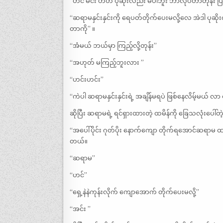
“‌ဟင် မင်း ဟိဟိ ပုဆိုးလည်း မပါဘူး ဘာလုပ်တာတုန်း 
“‌ဆရာမနှင်းနှင်းကို ရေပတ်တိုက်ပေးမလို့လေ အဲဒါ ပုဆိုးက
တာကို” ။
“‌အံမယ် ဘယ်မှာ ကြည့်လို့တုန်း”
“‌အဟုတ် မကြည့်ဘူးလား ”
“‌ဟင်းဟင်း”
“‌ကဲပါ ဆရာမနှင်းနှင်းရဲ့ အချိန်မရပဲ ဖြစ်နေလိမ့်မယ်
ဆိုပြီး ဆရာမရဲ့ ရင်ရှားထားတဲ့ ထမိန်ကို ခြေသလုံးပေါ်
“အပေါ်ပိုင်း ဂုတ်ပိုး နောက်ကျော တိုက်ရအောင်ဆရာမ ထမိ
တယ်။
“ဆရာမ”
“‌ဟင်”
“‌ရှေ့နဲနဲကုန်းလိုက် ကျောအောက် တိုက်ပေးမလို့”
“‌အင်း ”