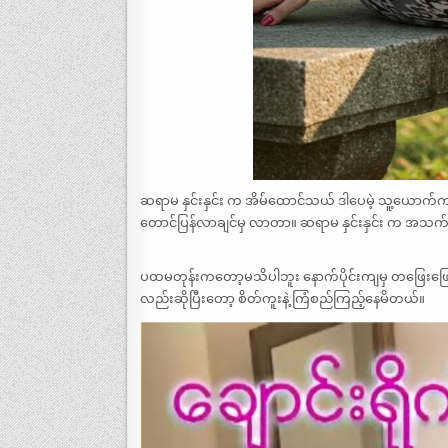
ဆရာမ နှင်းနှင်း က အိမ်ထောင်သယ် ဒါပေမဲ့ သူ့ယော
တောင်ပြန်လာချင်မှ လာတာ။ ဆရာမ နှင်းနှင်း က အသ
ပထမတုန်းကတော့မသိပါဘူး နောက်ပိုင်းကျမှ တဖြေးဖြေး ရ
လည်းဆိုပြီးတော့ စိတ်ကူးနဲ့ ကြံစည်ကြည့်နေမိတယ်။