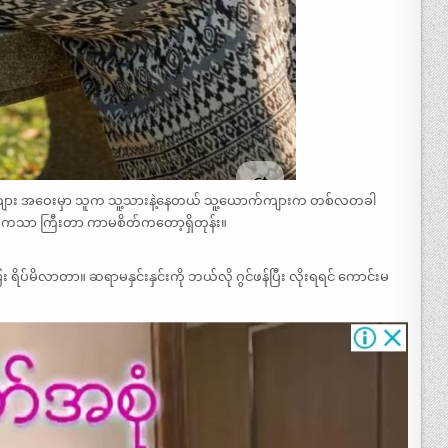
က်ကျား အဝေးမှာ သူက သူ့သားနဲ့နေတယ် သူ့ယောက်ကျားက တစ်လတခါ
က်ကသာ ကြီးတာ ကာမစိတ်ကတော့ရှိတုန်း။
ိပ်မိလာတာ။ ဆရာမနှင်းနှင်းကို ဘယ်လို ဂွင်ဖန်ပြီး လိုးရရင် ကောင်းမ