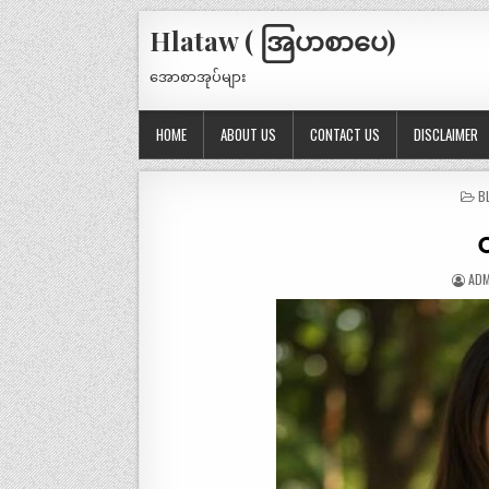
Hlataw ( အြပာစာပေ)
အောစာအုပ်များ
HOME
ABOUT US
CONTACT US
DISCLAIMER
P
B
IN
တ
ADM