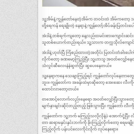
သူ့အိမ်နဲ့ ကျွန်တော်နေတဲ့အိမ်က တဝင်းထဲ အိမ်ကတော့ 
တို့ရေကန် ရေချိုးတဲ့ နေရာနဲ့ ကျွန်တော့်အိပ်ခန်းပြတင်
အဲဒါနဲ့ တစ်ရက်ကျတော့ နေ့လည်ထမင်းစားကျောင်းဆင်းတ
သူတစ်ယောက်တည်းရယ်။ သူ့သားက တက္ကသိုလ်ကျော
အဲဒါနဲ့ ဟုတ်ပြီ ကြံစည်ထားတဲ့အတိုင်း ပြတင်းတံခါးပေါက်
လိုက်တော့ ခဏမော့ကြည့်ပြီး သူ့ဟာသူ အဝတ်လျှော်နေတယ်။
သံလွင်ဆီလေးနဲနဲဆွတ်ပြီး ဆွပေးနေတယ်။
သူ့နေရာကနေ သေချာကြည့်ရင် ကျွန်တော်လုပ်နေတာတွေကိ
ဘူး။ ကျွန်တော်က အခန်းထဲမှာဆိုတော့ အေးဆေး လီးကို
ထောင်လာတော့တယ်။
တအောင့်လောက်လည်းနေရော အဝတ်လျှော်ပြီးသွားတော့ အဝတ
မျက်နှာချင်းဆိုင်တည့်တည့် ဖြစ်သွားပြီး ကျွန်တော် လီးက
ကျွန်တော်က သူ့ဘက် မကြည့်သလိုလိုနဲ့ပဲ အောက်ငုံ့ပြီး
တာ ဆရာမနှင်းနှင်းဘက်ကို ခိုးကြည့်လိုက်တော့ ရေမချိုးသ
ကြည့်လိုက် ပန်းပင်လေးကိုင်လိုက် လုပ်နေရော။