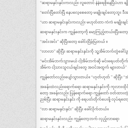
“‌ဆရာမနှင်းနှင်းကလည်း လူတောင် နဲနဲရေစိုနေပြီပဲဟာ ခ
“‌တော်ပြီတော်ပြီ နေပလေ့စေတော့ မချိုးချင်တော့ဘူး ဒီအ
“‌ဟာ ဆရာမနှင်းနှင်းကလည်း မဟုတ်တာ ကဲကဲ မချိုးချင်
ဆရာမနှင်းနှင်းက ကျွန်တော့ကို မော့ကြည့်တယ်။ပြီးတော့
“အင်းအင်း” ဆိုပြီးတော့ ခေါင်းငြိမ့်ပြတယ် ။
“‌လာလာ” ဆိုပြီး ဆရာမနှင်းနှင်းကို သူ့အိမ်ဘက်တွဲခေါ်သွ
“မင်းအိမ်ဘက်သွားမယ် ငါ့အိမ်ဘက်ဆို မင်းရေပတ်တိုက
အိမ်က ငါ့သားသူငယ်ချင်းတွေ အဝင်အထွက် များတယ်” ဆ
ကျွန်တော်လည်းပျော်သွားတယ်။ “ဟုတ်ဟုတ် ” ဆိုပြီး “အဲဒ
အခန်းထဲလည်းရောက်ရော ဆရာမနှင်းနှင်းကို ကုလားထိုင်ပေါ်
တော့ အခန်းလည်း ပြန်ရောက်ရော ကျွန်တော် ဝတ်ထားတဲ့ ပုဆ
ညစ်ပြီး ဆရာမနှင်းနှင်း ကို ရေပတ်တိုက်ပေးဖို့ လုပ်ရတ
“‌လာ ဆရာမနှင်းနှင်း” ဆိုပြီး ခေါ်လိုက်တယ်။
ဆရာမနှင်းနှင်းလည်း ကျွန်တော့ဘက် လှည့်လာရော