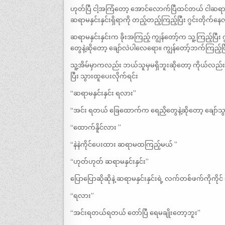
ဟုတ်ပြီ ငါ့အကြံတော့ အောင်လောက်ပြီထင်တယ် ငါဆရာမန
ဆရာမနှင်းနှင်းရှိရာကို တည့်တည့်ကြည့်ပြီး ဂွင်းတိုက်န
ဆရာမနှင်းနှင်းက ခိုးအကြည့် ကျွန်တော့်က သူ့ကြည့်ပြီး
တွေနဲ့ဆိုတော့ ချော်လဲပါလေရော။ ကျွန်တော့်ဘက်ကြည့်ပ
သူ့အိမ်မှာကလည်း ဘယ်သူမှမရှိဘူးဆိုတော့ ကိုယ်လည်း ပ
ပြီး သွားထူပေးလိုက်ရင်း
“‌ဆရာမနှင်းနှင်း ရလား”
“‌အင်း ရတယ် ခြေထောက်က ရေညှိတွေနဲ့ဆိုတော့ ချော်သွား
“‌ထောက်နိူင်လား ”
“‌နဲနဲကိုင်ပေးထား ဆရာမထကြည့်မယ် ”
“‌ဟုတ်ဟုတ် ဆရာမနှင်းနှင်း” ‌
ပြောပြောဆိုဆိုနဲ့ ဆရာမနှင်းနှင်းရဲ့ လက်တစ်ဖက်ကိုကိ
“ရလား”
“‌အင်းရတယ်ရတယ် တော်ပြီ ရေမချိုးတော့ဘူး”