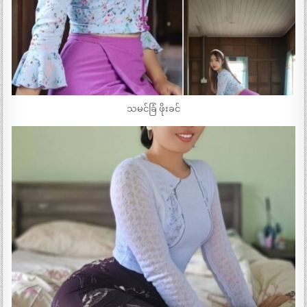
သမင်ခြံ ဖိုးခင်