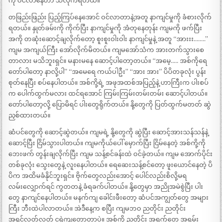
ကို ဝင်လာနေတာ သိလိုက်ရတယ်။
တဖြည်းဖြည်း ပြည့်ကြပ်နေအောင် ဝင်လာတာနဲ့အတူ နာကျင်မှုကို ခံစားလိုက်
ရတယ်။ နှုတ်ခမ်းကို ကိုက်ပြီး နာကျင်မှုကို အံတုနေတုန်း ကျမကို ဖက်ပြီး
အကို တဆုံးဆောင့်ချလိုက်တော့ စူးစူးဝါးဝါး နာကျင်မှုနဲ့ အတူ “အားးး……..”
ကျမ အကျယ်ကြီး အော်လိုက်မိတယ်။ ကျမအော်သံက အားတက်သွားစေ
တာလား မသိဘူးရှင်။ မနားမနေ ဆောင့်ပါတော့တယ်။ “အမေ့….. အစ်ကိုရေ
တော်ပါတော့ နာလို့ပါ” “အမေရေ ကယ်ပါဦး” “အား အား” ပိပိတခုလုံး ပွန်း
စုတ်နေပြီး စပ်နေပါတယ်။ အစ်ကို့ရဲ့ အဖုအထစ်အပြည့်နဲ့ ဟာကြီးက ပါးစပ်
က ပေါက်ထွက်မလား ထင်ရအောင် ကြမ်းကြမ်းတမ်းတမ်း ဆောင့်ပါတယ်။
တော်ပါတော့လို့ ပြောမိရင် ပါးတွေရိုက်တယ်။ နို့တွေကို ပြတ်ထွက်မတတ် ဆွဲ
ညှစ်ထားတယ်။
ဆံပင်တွေကို ဆောင့်ဆွဲတယ်။ ကျမရဲ့ နို့တွေကို ဆွဲပြီး ဆောင့်အားသန်သန်နဲ့
ဆောင့်ပြီး ငြိမ်သွားပါတယ်။ ကျမကိုယ်ပေါ် မှောက်ပြီး ငြိမ်နေတဲ့ အစ်ကို့ကို
ဘေးဖက် တွန်းချလိုက်ပြီး ကျမ သန့်စင်ခန်းထဲ ဝင်ခဲ့တယ်။ ကျမ အောက်ပိုင်း
တစ်ခုလုံး သွေးတွေနဲ့ လူးနေပါတယ်။ ရေဆေးသန့်စင်တော့ ဖူးယောင်နေတဲ့ ပိ
ပိက အထိမခံနိုင်ဘူးရှင်။ ဗိုက်တွေလည်းအောင့် ပေါင်လည်းစိလို့မရ
လမ်းလျှောက်ရင် ကွတတနဲ့ ခံရခက်ပါတယ်။ နို့တွေမှာ အညိုအမဲစွဲပြီး ပါး
တွေ နာကျင်နေပါတယ်။ မနက်ကျ ခေါင်းဖီးတော့ ဆံပင်အကျွတ်တွေ အများ
ကြီး ဘီးထဲပါလာတယ်။ အဲဒီနေ့က စပြီး ကျမဘဝ ညတိုင်း ညတိုင်း
အရှင်လတ်လတ် ငရဲကျတော့တာပဲ။ အစ်ကို ညတိုင်း အရက်တွေ အရမ်း