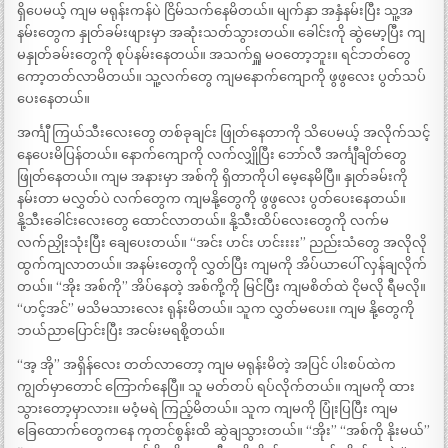
ရှိပေမယ့် ကျမ မရုန်းကန်ပဲ ငြိမ်သက်နေမိတယ်။ မျက်နှာ အနှံနမ်းပြီး သူ့အ
နမ်းတွေက နှုတ်ခမ်းဖျားမှာ အဆုံးသတ်သွားတယ်။ ခေါင်းကို ဆွဲမော့ပြီး ကျ
မနှုတ်ခမ်းတွေကို စုပ်နမ်းနေတယ်။ အသက်ရှူ မဝတော့ဘူး။ ရင်ဘတ်တွေ
ကော့တတ်လာမိတယ်။ သူ့လက်တွေ ကျမနောက်ကျောကို ဖွဖွလေး ပွတ်သပ်
ပေးနေတယ်။
အင်္ကျီ ကြယ်သီးလေးတွေ တစ်ခုချင်း ဖြုတ်နေတာကို သိပေမယ့် အလိုက်သင့်
နေပေးမိပြန်တယ်။ နောက်ကျောကို လက်လျှိုပြီး ဘော်လီ အင်္ကျီချိတ်တွေ
ဖြုတ်နေတယ်။ ကျမ အနားမှာ အစ်ကို ရှိတာကိုပါ မေ့နေမိပြီ။ နှုတ်ခမ်းကို
နမ်းတာ မလွှတ်ပဲ လက်တွေက ကျမနို့တွေကို ဖွဖွလေး ပွတ်ပေးနေတယ်။
နို့သီးခေါင်းလေးတွေ ထောင်လာတယ်။ နို့သီးထိပ်လေးတွေကို လက်မ
လက်ညှိုးသုံးပြီး ချေပေးတယ်။ “အင်း ဟင်း ဟင်းးးး” ညည်းသံတွေ အလိုလို
ထွက်ကျလာတယ်။ အနမ်းတွေကို လွှတ်ပြီး ကျမကို အိပ်ယာပေါ် လှန်ချလိုက်
တယ်။ “အိုး အစ်ကို” အိပ်နေတဲ့ အစ်ကို့ကို မြင်ပြီး ကျမစိတ်ထဲ ငိုမလို ရီမလို။
“ဟင့်အင်” မသိမသားလေး ရုန်းမိတယ်။ သူက လွှတ်မပေး။ ကျမ နို့တွေကို
ဘယ်ညာပြောင်းပြီး အငမ်းမရစို့တယ်။
“အ့ အို” အရှိန်လေး တတ်လာတော့ ကျမ မရုန်းမိတဲ့ အပြင် ပါးစပ်ထဲက
ကျွတ်မှာတောင် ကြောက်နေပြီ။ သူ မတ်တပ် ရပ်လိုက်တယ်။ ကျမကို ထား
သွားတော့မှာလား။ မဝံ့မရဲ ကြည့်မိတယ်။ သူက ကျမကို ပြုံးပြပြီး ကျမ
ခြေထောက်တွေကနေ ကုတင်စွန်းထိ ဆွဲချသွားတယ်။ “အိုး” “အစ်ကို နိုးမယ်”