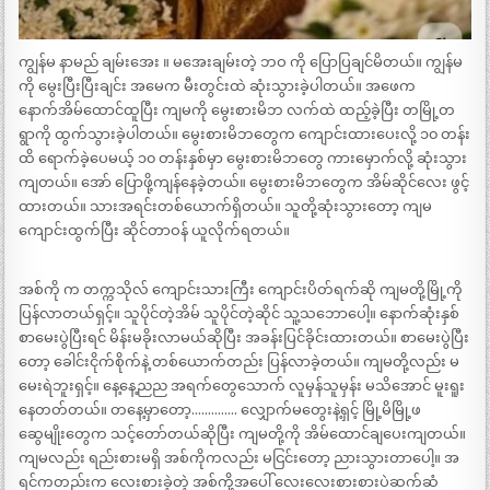
ကျွန်မ နာမည် ချမ်းအေး ။ မအေးချမ်းတဲ့ ဘဝ ကို ပြောပြချင်မိတယ်။ ကျွန်မ
ကို မွေးပြီးပြီးချင်း အမေက မီးတွင်းထဲ ဆုံးသွားခဲ့ပါတယ်။ အဖေက
နောက်အိမ်ထောင်ထူပြီး ကျမကို မွေးစားမိဘ လက်ထဲ ထည့်ခဲ့ပြီး တမြို့တ
ရွာကို ထွက်သွားခဲ့ပါတယ်။ မွေးစားမိဘတွေက ကျောင်းထားပေးလို့ ၁၀ တန်း
ထိ ရောက်ခဲ့ပေမယ့် ၁၀ တန်းနှစ်မှာ မွေးစားမိဘတွေ ကားမှောက်လို့ ဆုံးသွား
ကျတယ်။ အော် ပြောဖို့ကျန်နေခဲ့တယ်။ မွေးစားမိဘတွေက အိမ်ဆိုင်လေး ဖွင့်
ထားတယ်။ သားအရင်းတစ်ယောက်ရှိတယ်။ သူတို့ဆုံးသွားတော့ ကျမ
ကျောင်းထွက်ပြီး ဆိုင်တာဝန် ယူလိုက်ရတယ်။
အစ်ကို က တက္ကသိုလ် ကျောင်းသားကြီး ကျောင်းပိတ်ရက်ဆို ကျမတို့မြို့ကို
ပြန်လာတယ်ရှင့်။ သူပိုင်တဲ့အိမ် သူပိုင်တဲ့ဆိုင် သူ့သဘောပေါ့။ နောက်ဆုံးနှစ်
စာမေးပွဲပြီးရင် မိန်းမခိုးလာမယ်ဆိုပြီး အခန်းပြင်ခိုင်းထားတယ်။ စာမေးပွဲပြီး
တော့ ခေါင်းငိုက်စိုက်နဲ့ တစ်ယောက်တည်း ပြန်လာခဲ့တယ်။ ကျမတို့လည်း မ
မေးရဲဘူးရှင့်။ နေ့နေ့ညည အရက်တွေသောက် လူမှန်သူမှန်း မသိအောင် မူးရူး
နေတတ်တယ်။ တနေ့မှာတော့………….. လျှောက်မတွေးနဲ့ရှင့် မြို့မိမြို့ဖ
ဆွေမျိုးတွေက သင့်တော်တယ်ဆိုပြီး ကျမတို့ကို အိမ်ထောင်ချပေးကျတယ်။
ကျမလည်း ရည်းစားမရှိ အစ်ကိုကလည်း မငြင်းတော့ ညားသွားတာပေါ့။ အ
ရင်ကတည်းက လေးစားခဲ့တဲ့ အစ်ကို့အပေါ် လေးလေးစားစားပဲဆက်ဆံ