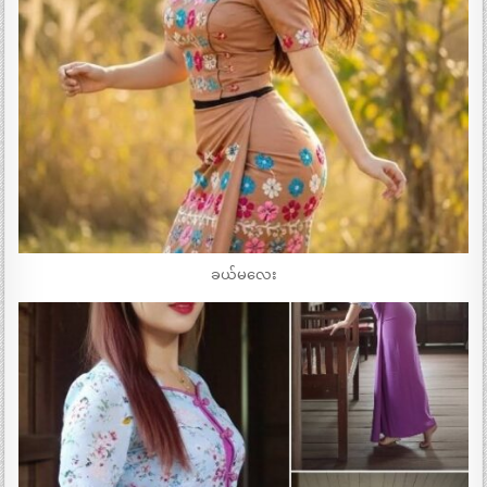
ခယ်မလေး