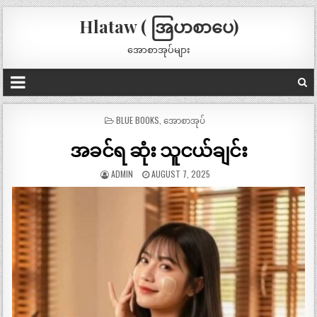
Hlataw ( အြပာစာပေ)
အောစာအုပ်များ
POSTED
BLUE BOOKS
,
အောစာအုပ်
IN
အခင်ရ ဆုံး သူငယ်ချင်း
ADMIN
AUGUST 7, 2025