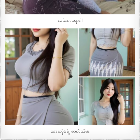
လင်ဆာရောဂါ
အေးဘုံမရဲ့ ဇာတ်သိမ်း