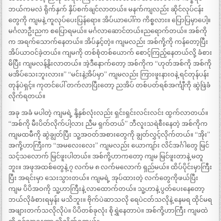
ဘယ်ကမလဲ ရိုက်နှက် နှိပ်စက်ချင်လာတယ်။ မနက်ကျလည်း ဆိုင်လုပ်ငန်း
တွေကို ကျမနဲ့ ကူလုပ်ပေးပြန်ရော။ အိပ်ယာပေါ်က ကိစ္စလား။ ပြောပြမှာပေါ့။
မင်္ဂလာဦးညက စပြောရမယ်။ မင်္ဂလာဆောင်တယ်။ညရောက်တယ်။ အစ်ကို
က အရက်သောက်နေတယ်။ အိပ်နှင့်တဲ့။ ကျမလည်း အစ်ကို့ကို ကန်တော့ပြီး
အိပ်ယာဝင်ခဲ့တယ်။ ကျမကို တစ်စုံတစ်ယောက် စောင့်ကြည့်နေတယ်လို့ ခံစား
မိပြီး ကျမလန့်နိုးလာတယ်။ အဲ့ဒီနောက်တော့ အစ်ကိုက “ဟုတ်အစ်ကို အစ်ကို
မအိပ်သေးဘူးလား။” “မင်းနဲ့အိပ်မှာ” ကျမလည်း ကြားဖူးနားဝနဲ့ ရင်တုန်ပန်း
တုန်ပဲရှင့်။ ကုတင်ပေါ် တက်လာပြီးတော့ ညအိပ် တစ်ပတ်ရစ်အင်္ကျီကို ဆွဲဖြဲခံ
လိုက်ရတယ်။
အခု အခံ မပါတဲ့ ကျမရဲ့ နို့နှစ်လုံးလည်း ရှင်းရှင်းလင်းလင်း ထွက်လာတယ်။
“အစ်ကို မီးပိတ်လိုက်ပါ့လား ညီမ ရှက်တယ်” ဘီလူးသရဲစီးနေတဲ့ အစ်ကိုက
ကျမထမီကို ဆွဲချွတ်ပြီး သူ့အဝတ်အစားတွေကို ချွတ်လွှင့်လိုက်တယ်။ “အိုး”
အကို့ဟာကြီးက “အမလေးလေး” ကျမလည်း ယောကျာ်း လိင်အင်္ဂါတွေ မြင်
သင့်သလောက် မြင်ဖူးပါတယ်။ အစ်ကို့ဟာကတော့ ကျမ မြင်ဖူးတာနဲ့ မတူ
ဘူး။ အဖုအထစ်တွေနဲ့ ၇ လက်မ ၈ လက်မလောက် ရှည်မယ်။ ထိပ်ပိုင်းမှာကြီး
ပြီး အရင်းမှာ သေးသွားတယ်။ ကျမရဲ့ အုပ်ထားတဲ့ လက်တွေကိုဖယ်ပြီး
ကျမ ပိပိအဝကို သူ့ဟာကြီးနဲ့ လာထောက်တယ်။ သူ့ဟာနဲ့ ပွတ်ပေးနေတော့
ဘယ်လိုခံစားရမှန်း မသိဘူး။ ဗိုက်ပဲဆာသလို ရေပဲငတ်သလိုနဲ့ နေမရ ထိုင်မရ
အဖျားတက်သလိုလိုပဲ။ ပိပိတစ်ခုလုံး စိုရွှဲနေတာပဲ။ အစ်ကို့ဟာကြီး ကျမထဲ