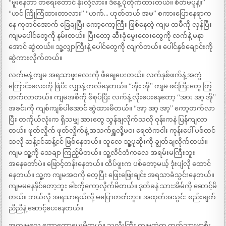
“မူးနေတာ တရေးတောင် နိုးလို့လား။ ဒီနေ့ ပိုတိုက်ထားတယ်။ စိတ်မပူနဲ့။”
“ဟင် ကြိုကြံထားတာလား” “ဟက်… ဟုတ်တယ် အမ” စကားပြောနေရာက
နေ ကုတင်အောက် ခြေချပြီး ကော့ကော့ကြီး ဖြစ်နေတဲ့ ကျမ ထမီကို လှန်ပြီး
ကျမပေါင်တွေကို နမ်းတယ်။ ပြီးတော့ ဆီးခုံမွှေးလေးတွေကို လက်နဲ့ မနာ
အောင် ဆွဲတယ်။ သူ့လျှာကြီးနဲ့ ပေါင်တွေကို လျက်တယ်။ ပေါင်နှစ်ချောင်းကို
ဆွဲကားလိုက်တယ်။
လက်မနဲ့ ကျမ အရသာဖူးလေးကို ဖိချေပေးတယ်။ လက်နှစ်ဖက်နဲ့ အကွဲ
ကြောင်းလေးကို ဖြဲပီး လျှာနဲ့ ကလိနေတယ်။ “အိုး အို” ကျမ ဖင်ကြီးတွေ ကြွ
တက်လာတယ်။ ကျမအစိကို ဖိစုပ်ပြီး လက်နဲ့ လိုးပေးနေတော့ “အား အာ့ အို”
အခင်းကို ကျစ်ကျစ်ပါအောင် ဆွဲထားမိတယ်။ “အာ့ အာ့ အာ့” ကော့တက်လာ
ပြီး တကိုယ်လုံးက ရှိသမျှ အားတွေ သွန်ချလိုက်သလို ဝုန်းကနဲ ပြန်ကျလာ
တယ်။ ဖုတ်လှိုက် ဖုတ်လှိုက်နဲ့ အသက်ရှူလို့မဝ၊ ရေထဲကငါး ကုန်းပေါ် ပစ်တင်
သလို ဆန့်ငင်ဆန့်ငင် ဖြစ်နေတယ်။ သူလေ သူ့ပုဆိုးကို ချွတ်ချလိုက်တယ်။
ကျမ သူ့ကို သေချာ ကြည့်မိတယ်။ သူ့လိင်တံကလေ အရမ်းမကြီးဘူး
အနေတော်ပဲ။ ဖြောင့်တန်းနေတယ်။ ထိပ်ဖူးက ပစ်တော့မယ့် ဒုံးပျံလို ထောင်
နေတယ်။ သူ့က ကျမအဝကို တေ့ပြီး ဖြေးဖြေးချင်း အရသာခံသွင်းနေတယ်။
ကျမမနေနိုင်တော့ဘူး ခါးကိုကော့လိုက်မိတယ်။ ဒုတ်ခနဲ သားအိမ်ကို ဆောင့်မိ
တယ်။ ဘယ်လို အရသာရယ်လို့ မပြောတတ်ဘူး။ အထုတ်အသွင်း စည်းချက်
ညီညီနဲ့ ဆောင့်ပေးနေတယ်။
အကျမလေ ကော့ကော့ပေးမိတယ်။ သူ့လီးကြီး ကျမထဲက ထွက်သွားမှာစိုး