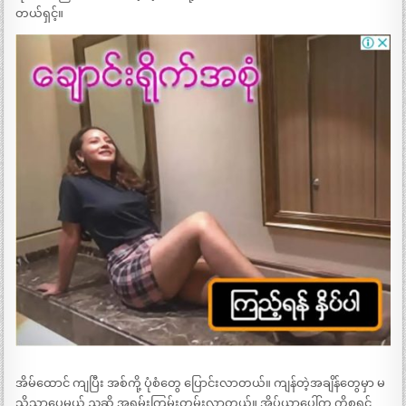
တယ်ရှင့်။
အိမ်ထောင် ကျပြီး အစ်ကို့ ပုံစံတွေ ပြောင်းလာတယ်။ ကျန်တဲ့အချိန်တွေမှာ မ
သိသာပေမယ့် ညဆို အရမ်းကြမ်းတမ်းလာတယ်။ အိပ်ယာပေါ်က ကိစ္စရင်