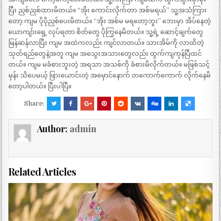
ပြီး ညှစ်ညှစ်ထားမိတယ်။ “အိုး ကောင်းလိုက်တာ အစ်မရယ်” သူ့အသံကြား
တော့ ကျမ ပိုပိုညှစ်ပေးမိတယ်။ “အိုး အစ်မ မရတော့ဘူး” ဘေးမှာ အိပ်နေတဲ့
ယောကျာ်းရှေ့ လုပ်ရတာ စိတ်တွေ ပိုကြွနေမိတယ်။ သူ့ရဲ့ ဆောင့်ချက်တွေ
မြန်ဆန်လာပြီး ကျမ အထဲကလည်း ကျင်လာတယ်။ သားအိမ်ကို လာထိတဲ့
သုတ်ရည်တွေနဲ့အတူ ကျမ အသွေးအသားတွေလည်း ထွက်ကျကုန်ပြီထင်
တယ်။ ကျမ မခံစားဘူးတဲ့ အရသာ အသစ်ကို ခံစားမိလိုက်တယ်။ မဖြစ်သင့်
မှန်း သိပေမယ့် ဖြားယောင်းတဲ့ အမှောင်နောက် တကောက်ကောက် လိုက်နေမိ
တော့ပါတယ်။ ပြီးပါပြီ။
Share:
Author:
admin
Related Articles