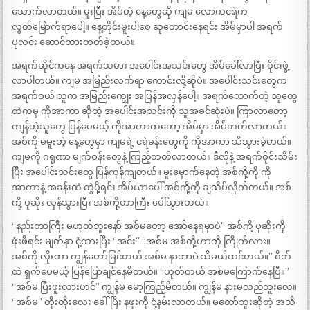
သောက်လာတယ်။ မူးပြီး အိပ်တဲ့ နေ့တွေဆို ကျမ လောကငရဲက
လွတ်မြောက်ရာပေါ့။ နေ့တိုင်းမူးပါစေ ဆုတောင်းနေရင်း အိမ်မှာပါ အရက်
ပုလင်း ဆောင်ထားတတ်ခဲ့တယ်။
အရက်ဆိုင်ကနေ အရက်သမား အပေါင်းအသင်းတွေ အိမ်ခေါ်လာပြီး ဝိုင်းဖွဲ့
လာပါတယ်။ ကျမ အမြည်းလက်ရာ ကောင်းလို့ဆိုပဲ။ အပေါင်းသင်းတွေက
အရက်ဝယ် သူက အမြည်းကျွေး အပြန်အလှန်ပေါ့။ အရက်သောက်တဲ့ သူတွေ
ထဲကမှ ကိုအာကာ ဆိုတဲ့ အပေါင်းအသင်းကို သူအခင်ဆုံးပဲ။ ကြာလာတော့
ကျန်တဲ့သူတွေ ပြန်ပေမယ့် ကိုအာကာကတော့ အိမ်မှာ အိပ်တတ်လာတယ်။
အစ်ကို မမူးတဲ့ နေ့တွေမှာ ကျမရဲ့ ငရဲခန်းတွေကို ကိုအာကာ သိသွားခဲ့တယ်။
ကျမကို ဂရုဏာ မျက်ဝန်းတွေနဲ့ ကြည့်တတ်လာတယ်။ ဒီလိုနဲ့ အရက်ဝိုင်းသိမ်း
ပြီး အပေါင်းသင်းတွေ ပြန်ကုန်ကျတယ်။ မူးမှောက်နေတဲ့ အစ်ကို့ကို ကို
အာကာနဲ့ အခန်းထဲ တွဲပို့ရင်း အိပ်ယာပေါ် အစ်ကို့ကို ချသိပ်လိုက်တယ်။ အစ်
ကို့ ပုဆိုး လှန်သွားပြီး အစ်ကို့ဟာကြီး ပေါ်သွားတယ်။
“နည်းတာကြီး မဟုတ်ဘူးနော် အစ်မတော့ အော်နေရမှာပဲ” အစ်ကို့ ပုဆိုးကို
ဖုံးဖိရင်း မျက်နှာ ငုံ့ထားပြီး “အင်း” “အစ်မ အစ်ကို့ဟာကို ကြိုက်လား။
အစ်ကို လိုးတာ ကျွန်တော်မြင်တယ် အစ်မ နာတာပဲ သိမယ်ထင်တယ်။” စိတ်
ထဲ ရှက်ပေမယ့် ပြန်ပြောချင်နေမိတယ်။ “ဟုတ်တယ် အစ်မကြောက်နေပြီ။”
“အစ်မ ပြီးဖူးလားဟင်” ကျွန်မ မော့ကြည့်မိတယ်။ ကျွန်မ နားမလည်ဘူးလေ။
“အစ်မ” တိုးတိုးလေး ခေါ်ပြီး နဖူးကို ငုံ့နမ်းလာတယ်။ မတော်ဘူးဆိုတဲ့ အသိ