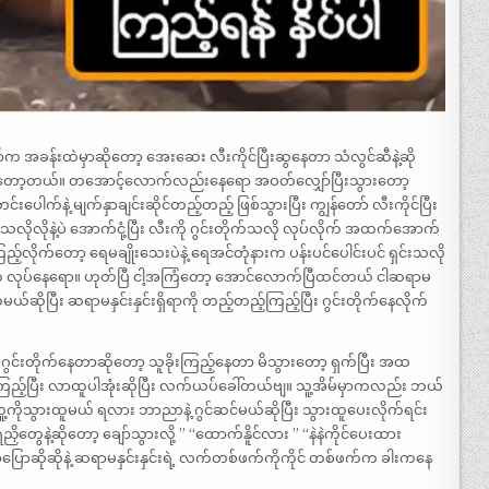
ော်က အခန်းထဲမှာဆိုတော့ အေးဆေး လီးကိုင်ပြီးဆွနေတာ သံလွင်ဆီနဲ့ဆို
တော့တယ်။ တအောင့်လောက်လည်းနေရော အဝတ်လျှော်ပြီးသွားတော့
်းပေါက်နဲ့ မျက်နှာချင်းဆိုင်တည့်တည့် ဖြစ်သွားပြီး ကျွန်တော် လီးကိုင်ပြီး
ိုလိုနဲ့ပဲ အောက်ငုံ့ပြီး လီးကို ဂွင်းတိုက်သလို လုပ်လိုက် အထက်အောက်
ည့်လိုက်တော့ ရေမချိုးသေးပဲနဲ့ ရေအင်တုံနားက ပန်းပင်ပေါင်းပင် ရှင်းသလို
လိုက် လုပ်နေရော။ ဟုတ်ပြီ ငါ့အကြံတော့ အောင်လောက်ပြီထင်တယ် ငါဆရာမ
်ဆိုပြီး ဆရာမနှင်းနှင်းရှိရာကို တည့်တည့်ကြည့်ပြီး ဂွင်းတိုက်နေလိုက်
ီး ဂွင်းတိုက်နေတာဆိုတော့ သူခိုးကြည့်နေတာ မိသွားတော့ ရှက်ပြီး အထ
ကြည့်ပြီး လာထူပါအုံးဆိုပြီး လက်ယပ်ခေါ်တယ်ဗျ။ သူ့အိမ်မှာကလည်း ဘယ်
သူ့ကိုသွားထူမယ် ရလား ဘာညာနဲ့ ဂွင်ဆင်မယ်ဆိုပြီး သွားထူပေးလိုက်ရင်း
ေနဲ့ဆိုတော့ ချော်သွားလို့ ” “‌ထောက်နိူင်လား ” “‌နဲနဲကိုင်ပေးထား
ပြောဆိုဆိုနဲ့ ဆရာမနှင်းနှင်းရဲ့ လက်တစ်ဖက်ကိုကိုင် တစ်ဖက်က ခါးကနေ