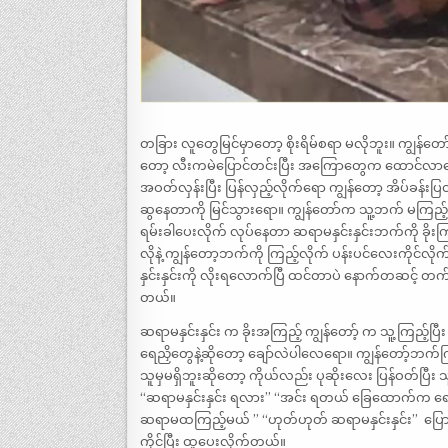
တခြား လူတွေမြင်မှာတော့ စိုးရိမ်စရာ မလိုဘူး။ ကျွန်တ
တော့ လီးကမဲပြောင်တင်းပြီး အကြောတွေက ထောင်လာ
အဝတ်လှန်းပြီး ပြန်လှည့်လိုက်ရော ကျွန်တော့ အိပ်ခန်းပြတင
ဆွနေတာကို မြင်သွားရော။ ကျွန်တော်က သူ့ဘက် မကြည့်သလ
ရမ်းခါပေးလိုက် လုပ်နေတာ ဆရာမနှင်းနှင်းဘက်ကို ခိုးကြ
လိုနဲ့ ကျွန်တော့ဘက်ကို ကြည့်လိုက် ပန်းပင်လေးကိုင်
နှင်းနှင်းကို လိုးရလောက်ပြီ ထင်တာပဲ နောက်တဆင့် တက်မယ
တယ်။
ဆရာမနှင်းနှင်း က ခိုးအကြည့် ကျွန်တော့် က သူ့ကြည့်ပြ
ရေညှိတွေနဲ့ဆိုတော့ ချော်လဲပါလေရော။ ကျွန်တော့်ဘက်
သူမှမရှိဘူးဆိုတော့ ကိုယ်လည်း ပုဆိုးလေး ပြန်ဝတ်ပြီး 
“‌ဆရာမနှင်းနှင်း ရလား” “‌အင်း ရတယ် ခြေထောက်က ရေညှိတွ
ဆရာမထကြည့်မယ် ” “‌ဟုတ်ဟုတ် ဆရာမနှင်းနှင်း” ‌ ပြော
ကိုင်ပြီး ထူပေးလိုက်တယ်။