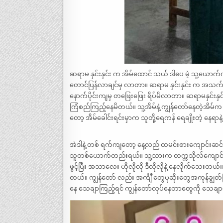
ဆရာမ နှင်းနှင်း က အိမ်ထောင် သယ် ဒါပေ မဲ့ သူ့ယ
တောင်ပြန်လာချင်မှ လာတာ။ ဆရာမ နှင်းနှင်း က အသ
နောက်ပိုင်းကျမှ တဖြေးဖြေး ရိပ်မိလာတာ။ ဆရာမနှင်းနှင်း
ကြံစည်ကြည့်နေမိတယ်။ သူ့အိမ်နဲ့ ကျွန်တော်နေတဲ့အိ
တော့ အိမ်ခေါင်းရင်းမှာက သူတို့ရေကန် ရေချိုးတဲ့ နေရာန
အဲဒါနဲ့ တစ် ရက်ကျတော့ နေ့လည် ထမင်းစားကျောင်းဆင်
သူတစ်ယောက်တည်းရယ်။ သူ့သားက တက္ကသိုလ်ကျောင်းတတ
ဖွင့်ပြီး အသာလေး ဟိုလိုလို ဒီလိုလိုနဲ့ နေလိုက်သေးတ
တယ်။ ကျွန်တော် လည်း အင်္ကျီ တွေပုဆိုးတွေအကုန်ချွတ်
နေ သေချာကြည့်ရင် ကျွန်တော်လုပ်နေတာတွေကို သေချ