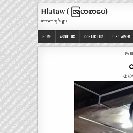
Hlataw ( အြပာစာပေ)
အောစာအုပ်များ
HOME
ABOUT US
CONTACT US
DISCLAIMER
P
B
IN
တ
AD