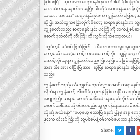
ဖြစ်နေပြီ” “ဟုတ်လား ဆရာမနှင်းနှင်း အဲဒါဆို ပုံစံပြေ
အောက်ကနေ နောက်ကနေပြီး ခါးကိုင် အားကုန်ဆောင့်လိုး
သဘော သဘော” ဆရာမနှင်းနှင်းက ကျွန်တော် ပြောတဲ့အတိ
ဆိုပြီး အသံထွက်ပြောလိုက်မိတော့ ဆရာမနှင်းနှင်းက သူ့အိ
ကျွန်တော်လည်း ဆရာမနှင်းနှင်း ဖင်ကြီးကို လက်နဲ့ ခပ်ဆ
စောက်ဖုတ်ထဲကို လီးကြီး ထိုးသွင်းလိုက်တော့တယ်။
“ဘွပ်ဘွပ် ဖပ်ဖပ် ဗြွတ်ဗြွတ်” “အီးအားအား အူး အူးဟူ
တော့မယ် ဆောင့်ဆောင့် တအားဆောင့်လိုး” ကျွန်တော့ လီး
ဆောင့်လိုးနေရာ ကျွန်တော်လည်း ပြီးလုပြီးခင် ဖြစ်နေပြီမိ
အအ အီး အား ငါပြီးပြီ အား” ဆိုပြီး ဆရာမနှင်းနှင်း ပြ
သည်။
ကျွန်တော်လည်း လီးကျွတ်မထွက်သွားအောင် ဆရာမနှင်းနှ
လိုက်ရာ ကျွန်တော့် လီးထိပ်မှ ပူကနဲ ဖြစ်လာပြီး လရ
အများကြီး ဆရာမ စောက်ခေါင်းထဲ ပန်းထုတ်လိုက်တယ်
စောက်ခေါင်းထဲကို မင်းလရည်တွေ ပူကနဲနေအောင် စီးဝင်
လိုးအုံးမယ်နော်” “‌ဟေ့ဟေ့ တော်ပြီ မနက်ဖြန်မှ အခု ကျောင
နှင်းက လီးဒစ်ကြီးကို သူ့ပါးစပ်နဲ့ ဝမ်းကစ်ပေးကာ နှစ်သိ
Share: