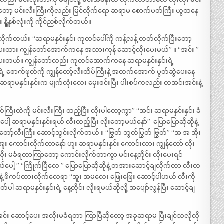
ော့ မင်းလီးကြီးကိုလည်း မြင်လိုက်ရော ဆရာမ စောက်ပတ်ကြီး ယွထနေ
 နိူ့နှစ်လုံးကို ကိုင်ညစ်လိုက်တယ်။
်းလိုက်တယ်။ “‌ဆရာမနှင်းနှင်း ကုတင်ပေါ်ကို ကန့်လန့် တတ်လိုက်ပြီးတော့
းပေးထား ကျွန်တော်အောက်ကနေ အသားကုန် ဆောင့်လိုးပေးမယ်” ။ “‌အင်း ”
်းနေပေးတယ်။ ကျွန်တော်လည်း ကုတင်အောက်ကနေ ဆရာမနှင်းနှင်းရဲ့
း ရဲ့ စောက်ဖုတ်ကို ကျွန်တော့်လီးထိပ်ကြီးနဲ့ အထက်အောက် ပွတ်ဆွဲပေးနေ
‌ ဆရာမနှင်းနှင်းက မျက်လုံးလေး မှေးစင်းပြီး ပါးစပ်ကလည်း တအင်းအင်းနဲ့
ီးထဲကို မင်းလီးကြီး ထည့်ပြီး လိုးပါတော့ကွာ” “‌အင်း ဆရာမနှင်းနှင်း ခံ
ပေါ့ ဆရာမနှင်းနှင်းရယ် လီးထည့်ပြီး လိုးတော့မယ်နော်” ‌ ပြောပြောဆိုဆိုနဲ့
တော့်လီးကြီး ဆောင့်သွင်းလိုက်တယ် ။ “ဗြွတ် ဘွတ်ပြွတ် ဗြွတ်” “အ အ အိုး
း ကောင်းလိုက်တာနော် ဟူး ‌ဆရာမနှင်းနှင်း ကောင်းလား ကျွန်တော် လိုး
း မခံရတာကြာတော့ ကောင်းလိုက်တာကွာ မင်းနေ့တိုင်း လိုးပေးရင်
်ပေါ့ ” “ကြိုက်ပြီလေ ” ပြောပြောဆိုဆိုနဲ့ တအားဆောင့်ချလိုက်တာ လီးတ
ော့်ဆီးခုံနဲ့ ဖိကပ်ထားလိုက်လေရာ “‌အူး အမလေး ဖြေးဖြေး ဆောင့်ပါဟယ် လီးကို
 ဆရာမနှင်းနှင်းရဲ့ နေ့တိုင်း လိုးရမယ်ဆိုလို့ အပျော်လွန်ပြီး ဆောင့်ချ
 “‌အင်း ဆောင့်ပေး အလိုးမခံရတာ ကြာပြီဆိုတော့ အခုဆရာမ ပြီးချင်သလိုလို