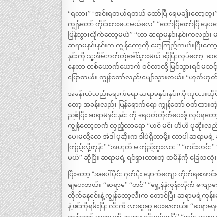
“ရလား” “‌အင်းရတယ်ရတယ် တော်ပြီ ရေမချိုးတော့ဘူး” “‌
ကျွန်တော် ကိုင်ထားပေးမယ်လေ” “‌တော်ပြီတော်ပြီ နေပလေ
ပြန်သွားလိုက်တော့မယ်” “‌ဟာ ဆရာမနှင်းနှင်းကလည်း မ
ဆရာမနှင်းနှင်းက ကျွန်တော့ကို မော့ကြည့်တယ်။ပြီးတော့မှ
နှင်းကို သူ့အိမ်ဘက်တွဲခေါ်သွားမယ် ဆိုပြီးလုပ်တော့ ‌
နေတာ တစ်ယောက်ယောက် ဝင်လာလို့ မြင်သွားရင် မသင့်တ
ပြောတယ်။ ကျွန်တော်လည်းပျော်သွားတယ်။ “ဟုတ်ဟုတ် ” ဆိ
အခန်းထဲလည်းရောက်ရော ဆရာမနှင်းနှင်းကို ကုလားထိုင်ပေါ်
တော့ အခန်းလည်း ပြန်ရောက်ရော ကျွန်တော် ဝတ်ထားတဲ့ ပုဆ
ညစ်ပြီး ဆရာမနှင်းနှင်း ကို ရေပတ်တိုက်ပေးဖို့ လုပ်ရတေ
ကျွန်တော့ဘက် လှည့်လာရော “‌ဟင် မင်း ဟိဟိ ပုဆိုးလည်
ပေးမလို့လေ အဲဒါ ပုဆိုးက ဒါပဲရှိတာမို့။ လာပါ ဆရာမရဲ့ 
ကြည့်လို့တုန်း” “‌အဟုတ် မကြည့်ဘူးလား ” “‌ဟင်းဟင်း” 
မယ်” ဆိုပြီး ဆရာမရဲ့ ရင်ရှားထားတဲ့ ထမိန်ကို ခြေသလု
ပြီးတော့ “အပေါ်ပိုင်း ဂုတ်ပိုး နောက်ကျော တိုက်ရအောင်
ချပေးတယ်။ “ဆရာမ” “‌ဟင်” “‌ရှေ့နဲနဲကုန်းလိုက် ကျောအ
တိုက်နေရင်းနဲ့ ကျွန်တော့လီးက တောင်ပြီး ဆရာမရဲ့ကု
နဲ့ ဖင်ကိုရမ်းပြီး လီးကို လာဆွဆွ ပေးနေတယ်။ “‌ဆရာမနှင
ကျွန်တော် ဆရာမကို တအား လိုးချင်နေပြီ” “‌အင်း ဆရာမလ