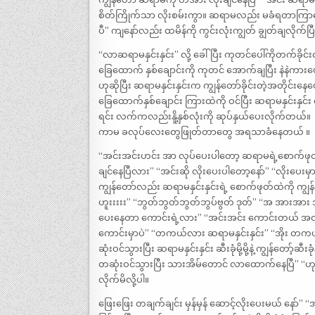
စိတ်ကြိုက်သာ လိုးစမ်းကွာ။ ဆရာမလည်း မခံရတာကြာတ
ပီ” ကျနော်လည်း ထမိန်ကို ကွင်းလုံးကျွတ် ချွတ်ချလိုက်ပြီး
“လာဆရာမနှင်းနှင်း” လို့ ခေါ်ပြီး ကုတင်ပေါ်ကိုတက်ခိုင
ခြေထောက် နှစ်ချောင်းကို ကုတင် အောက်ချပြီး နဲနဲကာ
ဟုဆိုပြီး ဆရာမနှင်းနှင်းက ကျွန်တော်ခိုင်းတဲ့အတိုင
ခြေထောက်နှစ်ချောင်း ကြားထဲကို ဝင်ပြီး ဆရာမနှင်းနှင်
ရင်း လက်ကလည်းနိူ့နှစ်လုံးကို ဆုပ်နှယ်ပေးလိုက်တယ်။ 
ကာမ ခလုပ်လေးတွေဖြုတ်တာတွေ အရသာခံနေတယ် ။
“‌အင်းအင်းဟင်း ‌အာ လုပ်ပေးပါတော့ ဆရာမရဲ့စောက်ဖုတ်ကြ
ချင်နေပြီလား” “‌အင်းဆို လိုးပေးပါတော့နော်” “‌လိုးပေးမှာ
ကျွန်တော်လည်း ဆရာမနှင်းနှင်းရဲ့ စောက်ဖုတ်ထဲကို ကျွန်
ဟူးးးးး” “ဘွတ်ဘွတ်ဘွတ်ဘွပ်ဗွတ် ဒုတ်” “အ အားအား အူ
ပေးနေတာ ကောင်းရဲ့လား” “‌အင်းအင်း ကောင်းတယ် အလို
ကောင်းမှာပဲ” “‌တကယ်လား ဆရာမနှင်းနှင်း” “‌အိုး တကယ
ဆုံးဝင်သွားပြီး ဆရာမနှင်းနှင်း ဆီးခုံမို့မို့နဲ့ ကျွန်တ
တဆုံးဝင်သွားပြီး သားအိမ်တောင် လာထောက်နေပြီ” “‌ဟုတ်ပါ
လိုက်မိလို့ပါ။
ဖြေးဖြေး တချက်ချင်း မှန်မှန် ဆောင့်လိုးပေးမယ် နော်”