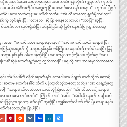
ာင်း လိုးရအောင်လေ။ ဆရာမနှင်းနှင်း လေးဘက်ကုန်းလိုက် ကျွန်တော် ကုတင်
ပေးမယ်။ အဲဒီအတိုင်း အတူတူ ပြီးရအောင်လေ နော် ဆရာမ” “‌ဟုတ်ပါပြီရှင်
ုင်း လေးဘက်ကုန်းပေးလိုက်တယ်။ ‌ “အိုးကြီးကတော့ ရှယ်မိုက်ပဲကွာ”
ုးကို လှုပ်ရမ်းပြီး “လာလေ” ဆိုပြီး စနေသေးတယ်။ “‌လာပြီ” ဆိုပြီး
က်ဆက်လေး လှမ်းရိုက်ပြီး ဖင်နှစ်ခြမ်းကို ဖြဲပီး နောက်ပြူထွက်လာတဲ့
းဟူး အအ” “‌ကောင်းလား ဆရာမနှင်းနှင်း” “‌အင်းကောင်းတယ် ဆရာမ ပြီး
ပြန်ဆွဲအထုတ်ကို ဆရာမနှင်းနှင်း ဖင်ကြီးက နောက်ကို ကပ်ပါလာပြီး ပြန်
ု့ ဆရာမနှင်းနှင်း ခါးကနေကိုင်ပြီး အားကုန်ဆောင့်လိုးပေးလိုက်ရာ “‌အား
ောပြောဆိုဆိုနဲ့ စောက်ရည်တွေ ထွက်သွားပြီး ရှေ့ကို အားယားမှောက်သွားလေ
င်း ကိုယ်ပေါ်ကို လိုက်မှောက်ရင်း လေးငါးဆယ်ချက် ဆက်တိုက် ဆောင့်
ည်များ ဆရာမ စောက်ခေါင်းထဲကို ပန်းထုတ်လိုက်တော့သည် ။ “‌အာ လရည်တွေ
ပေါ့” “‌ဆရာမ သိတယ်လား ဘယ်လိုကြီးလည်း” “‌အိုး သိတာပေါ့ ဆရာမ
းလာတာလေ ဟင်းဟင်း” “‌ကြိုက်လား” “‌အင်း” “‌အဲဒါဆို နောက်တချီ ထပ်
်းပြန်သွားရတော့မယ်နော်” ဟုဆိုပြီး ကျွန်တော့်လီးကို ကိုင်ပြီး ဆရာမနှင်း
မ့်လိုက်လေသည်။ ပြီးပါပြီ။