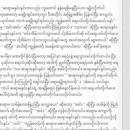
ဆရာမနှင်းနှင်းကလည်း လူတောင် နဲနဲရေစိုနေပြီပဲဟာ ချိုးလိုက်ပါ
့စေတော့ မချိုးချင်တော့ဘူး ဒီအတိုင်း အဖြူအစိမ်း ပြန်လဲပြီး ကျောင်း
ဟုတ်တာ ကဲကဲ မချိုးချင်ရင်လည်း ကျွန်တော် ရေပတ်တိုက်ပေးမယ် နော် ”
 “အင်းအင်း” ဆိုပြီးတော့ ခေါင်းငြိမ့်ပြတယ် ။ “‌လာလာ” ဆိုပြီး ဆရာမနှင်း
 ဆရာမနှင်းနှင်းက “မင်းအိမ်ဘက်သွားမယ် ငါ့အိမ်ဘက်ဆို မင်းရေပတ်တိုက်ပေး
ော်ဘူး။ ငါ့အိမ်က ငါ့သားသူငယ်ချင်းတွေ အဝင်အထွက် များတယ်” ဆိုပြီး
ုပြီး “အဲဒါဆို ကျွန်တော့် အခန်းထဲသွားမယ်လေ” ဆိုပြီး ခေါ်ခဲ့ရော။
မှာ ခဏထိုင်ခိုင်းပြီးတော့ အပြင်မှာ ရေပုံးနဲ့ ရေသွားခပ်လိုက်တယ်။ ပြီး
ိုးက ရေလဲပုဆိုးဆိုတော့ အဲဒါကို ချွတ်ပြီးတော့ရေပုံးထဲ နှစ်ပြီးတော့ ရေ
ာ့တယ်။ “‌လာ ဆရာမနှင်းနှင်း” ဆိုပြီး ခေါ်လိုက်တယ်။ ဆရာမနှင်းနှင်းလည်း
း မပါဘူး ဘာလုပ်တာတုန်း ပြန်ဝတ်ထား” “‌ဆရာမနှင်းနှင်းကို ရေပတ်တိုက်
ခုဏကပဲ ခိုးကြည့်လို့ ချော်လဲပြီး ရေမချိုးရတာကို” ။ “‌အံမယ် ဘယ်မှာ
“‌ကဲပါ ဆရာမနှင်းနှင်းရဲ့ အချိန်မရပဲ ဖြစ်နေလိမ့်မယ် လာ ရေပတ်တိုက်ပေး
ံးပေါ်တဲ့အထိ ဆွဲလှန်ပြီး ရေပတ်တိုက်ပေးလိုက်တယ်။
ဆရာမ ထမိန်လေးဖြည်ပြီး လျှောပေး” ဆိုတော့ “အင်း ” ဆိုပြီး ထမိန်ကို ဖြည်
ောက် တိုက်ပေးမလို့” “‌အင်း ” ဆိုပြီး ကုန်းလိုက်တယ်။ ဆရာမ ကျောကို
န်းနေတဲ့ ဖင်ကို ထောက်ထားနေမိတယ်။ ဆရာမနှင်းနှင်း ကလည်း မသိသလိုလို
်းနှင်း” “‌ဟင်” “‌ကျွန်တော့်ကို ဆရာမ စောက်ဖုတ်ကြီး ပေးလိုးပါ့လား။
ည်း မင်းလိုးတာကို ခံချင်လို့ မင်းအခန်းထိ လိုက်လာတာလေ လိုးလိုး မင်း