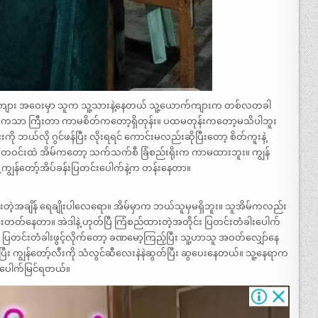
ောက်ကျား အဝေးမှာ သူက သူ့သားနဲ့နေတယ် သူ့ယောက်ကျားက တစ်လတခါ
က်ကသာ ကြီးတာ ကာမစိတ်ကတော့ရှိတုန်း။ ပထမတုန်းကတော့မသိပါဘူး
ကို ဘယ်လို ဂွင်ဖန်ပြီး လိုးရရင် ကောင်းမလည်းဆိုပြီးတော့ စိတ်ကူးနဲ့
မ်က တဝင်းထဲ အိမ်ကတော့ သက်သက်စီ ခြံစည်းရိုးက ကာမထားဘူး။ ကျွန်
ဲ့ ကျွန်တော့်အိပ်ခန်းပြတင်းပေါက်နဲ့က တန်းနေတာ။
းတဲ့အချိန် ရေချိုးပါလေရော။ အိမ်မှာက ဘယ်သူမှမရှိဘူး။ သူအိမ်ကလည်း
်နေတာ။ အဲဒါနဲ့ ဟုတ်ပြီ ကြံစည်ထားတဲ့အတိုင်း ပြတင်းတံခါးပေါက်
ယ်။ ပြတင်းတံခါးဖွင့်လိုက်တော့ ခဏမော့ကြည့်ပြီး သူ့ဟာသူ အဝတ်လျှော်နေ
ပြီး ကျွန်တော့်လီးကို သံလွင်ဆီလေးနဲနဲဆွတ်ပြီး ဆွပေးနေတယ်။ သူ့နေရာက
ာပေါက်မြင်ရတယ်။