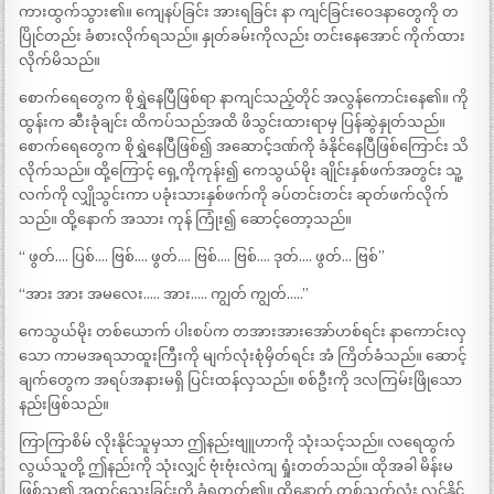
ကားထွက်သွား၏။ ကျေနပ်ခြင်း အားရခြင်း နာ ကျင်ခြင်းဝေဒနာတွေကို တ
ပြိုင်တည်း ခံစားလိုက်ရသည်။ နှုတ်ခမ်းကိုလည်း တင်းနေအောင် ကိုက်ထား
လိုက်မိသည်။
စောက်ရေတွေက စိုရွှဲနေပြီဖြစ်ရာ နာကျင်သည့်တိုင် အလွန်ကောင်းနေ၏။ ကို
ထွန်းက ဆီးခုံချင်း ထိကပ်သည်အထိ ဖိသွင်းထားရာမှ ပြန်ဆွဲနှုတ်သည်။
စောက်ရေတွေက စိုရွှဲနေပြီဖြစ်၍ အဆောင့်ဒဏ်ကို ခံနိုင်နေပြီဖြစ်ကြောင်း သိ
လိုက်သည်။ ထို့ကြောင့် ရှေ့ကိုကုန်း၍ ကေသွယ်မိုး ချိုင်းနှစ်ဖက်အတွင်း သူ့
လက်ကို လျှိုသွင်းကာ ပခုံးသားနှစ်ဖက်ကို ခပ်တင်းတင်း ဆုတ်ဖက်လိုက်
သည်။ ထို့နောက် အသား ကုန် ကြုံး၍ ဆောင့်တော့သည်။
“ ဖွတ်…. ပြစ်…. ဗြစ်…. ဖွတ်…. ဗြစ်…. ဗြစ်…. ဒုတ်…. ဖွတ်… ဗြစ်”
“အား အား အမလေး….. အား….. ကျွတ် ကျွတ်…..”
ကေသွယ်မိုး တစ်ယောက် ပါးစပ်က တအားအားအော်ဟစ်ရင်း နာကောင်းလှ
သော ကာမအရသာထူးကြီးကို မျက်လုံးစုံမှိတ်ရင်း အံ ကြိတ်ခံသည်။ ဆောင့်
ချက်တွေက အရပ်အနားမရှိ ပြင်းထန်လှသည်။ စစ်ဦးကို ဒလကြမ်းဖြိုသော
နည်းဖြစ်သည်။
ကြာကြာစိမ် လိုးနိုင်သူမှသာ ဤနည်းဗျူဟာကို သုံးသင့်သည်။ လရေထွက်
လွယ်သူတို့ ဤနည်းကို သုံးလျှင် ဗုံးဗုံးလဲကျ ရှုံးတတ်သည်။ ထိုအခါ မိန်းမ
ဖြစ်သူ၏ အထင်သေးခြင်းကို ခံရတတ်၏။ ထို့နောက် တစ်သက်လုံး လင်နိုင်