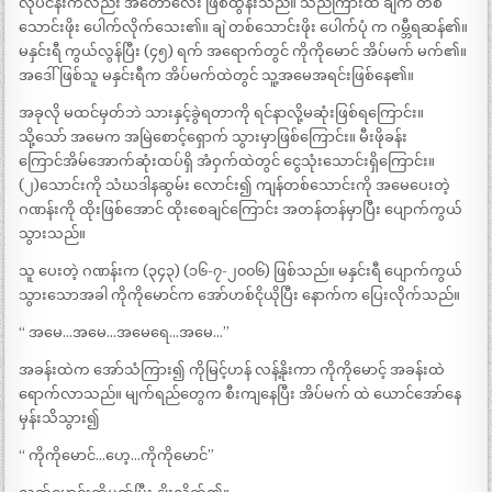
လုပ်ငန်းကလည်း အတော်လေး ဖြစ်ထွန်းသည်။ သည်ကြားထဲ ချဲက တစ်
သောင်းဖိုး ပေါက်လိုက်သေး၏။ ချဲ တစ်သောင်းဖိုး ပေါက်ပုံ က ဂမ္ဘီရဆန်၏။
မနှင်းရီ ကွယ်လွန်ပြီး (၄၅) ရက် အရောက်တွင် ကိုကိုမောင် အိပ်မက် မက်၏။
အဒေါ်ဖြစ်သူ မနှင်းရီက အိပ်မက်ထဲတွင် သူ့အမေအရင်းဖြစ်နေ၏။
အခုလို မထင်မှတ်ဘဲ သားနှင့်ခွဲရတာကို ရင်နာလို့မဆုံးဖြစ်ရကြောင်း။
သို့သော် အမေက အမြဲစောင့်ရှောက် သွားမှာဖြစ်ကြောင်း။ မီးဖိုခန်း
ကြောင်အိမ်အောက်ဆုံးထပ်ရှိ အံဝှက်ထဲတွင် ငွေသုံးသောင်းရှိကြောင်း။
(၂)သောင်းကို သံဃဒါနဆွမ်း လောင်း၍ ကျန်တစ်သောင်းကို အမေပေးတဲ့
ဂဏန်းကို ထိုးဖြစ်အောင် ထိုးစေချင်ကြောင်း အတန်တန်မှာပြီး ပျောက်ကွယ်
သွားသည်။
သူ ပေးတဲ့ ဂဏန်းက (၃၄၃) (၁၆-၇-၂၀၀၆) ဖြစ်သည်။ မနှင်းရီ ပျောက်ကွယ်
သွားသောအခါ ကိုကိုမောင်က အော်ဟစ်ငိုယိုပြီး နောက်က ပြေးလိုက်သည်။
“ အမေ…အမေ…အမေရေ…အမေ…”
အခန်းထဲက အော်သံကြား၍ ကိုမြင့်ဟန် လန့်နိုးကာ ကိုကိုမောင့် အခန်းထဲ
ရောက်လာသည်။ မျက်ရည်တွေက စီးကျနေပြီး အိပ်မက် ထဲ ယောင်အော်နေ
မှန်းသိသွား၍
“ ကိုကိုမောင်…ဟေ့…ကိုကိုမောင်”