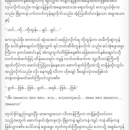
ခြေထောက်နှစ်ချောင်းကို ဆွဲလျှက် ကန့်လန့်ဖြတ်အနေအထားဖြစ်အောင်
လုပ်လိုက်သည်။ ကန့်လန့်ဖြတ်အနေအထားအ ရောက်တွင် ကေသွယ်မိုးက
လည်း ဗြုံးကနဲ ပက်လက်လှန်ချလိုက်သည်။ အံ့သြထိတ်လန့်သော အမူအယာ
နှင့်
“ ဟင်….ကို….ကိုထွန်း…..ရှင်….ရှင်…..”
ကေသွယ်မိုး စကားပင် ဆုံးအောင် မပြောလိုက်ရ ကိုထွန်းက ထမီကိုဆွဲလှန်
ပြီး ပေါင်နှစ်ချောင်းကိုဖြဲလျှက် ရင်ဘတ်ဆီဖိတွန်းလိုက် သည်။ ဖင်အုံဖွေးဖွေး
ကြီးက ခုတင်စောင်းနှင့် အံကျကွက်တိဖြစ်နေ၏။ ခြေထောက်နှစ်ချောင်းကို
လက်တစ်ဖက်ဖြင့် ထိန်းပေးရင်း ကျန် လက်တစ်ဖက်က သူ့လီးတန်ကြီးကို
ဆုတ်ကိုင်ကာ ဖောင်းကြွပြဲလန်နေသော စောက်ဖုတ်ကြီးထဲသို့ တရှိန်ထိုးသွင်း
ထည့်လိုက်သည်။ လိုး နေကျမို့ လီးက ဟိုချော် ဒီချော်လုံးဝမဖြစ်ဘဲ
တန်းတန်းမတ်မတ်ကြီးဝင်သွား၏။
“ ဖွတ်….ဗြစ်….ဗြစ်….ဖွတ်…..ဖရစ်….ဗြစ်…..ဗြစ်”
“အီး အမလေး အား အား… သေ…. သေတော့မယ်…. အမေ အား အမလေး…..
အမလေး”
တုတ်ခိုင်ရှည်လျားပြီး မာကျောသော လီးတန်ကြီးက တရှိန်ထိုးဝင်လာ
သည့်အတွက် စောက်ဖုတ်အုံတခုလုံး ဖြိုးကနဲ ဖျင်းကနဲ ကျင် ကနဲ ဆိမ့်ကနဲ
ဖြစ်သွား၏။ ပေါင်တန် ဖွေးဖွေး တုတ်တုတ်ကြီးမှာလည်း ဘေးသို့ အစွမ်းကုန်