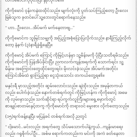
လက်မောင်းကိုပုတ်ပြီး နှိုးလိုက်၏။
ကိုကိုမောင် ဝုန်းကနဲထထိုင်သည်။ မျက်လုံးကို ပွတ်သပ်ကြည့်တော့ ဦးလေး
ဖြစ်သူက ခုတင်ပေါ် သူ့ဘေးတွင်ရောက်နေသည်။
“ ဟာ…ဦးလေး…အိပ်မက် မက်နေတာဗျ…”
ကိုကိုမောင်က သူမြင်သမျှကို အပြည့်အစုံပြောပြလိုက်သည်။ နာရီကြည့်လိုက်
တော့ နံနက် (၃)နာရီခွဲရှိနေပြီ။
ကိုကိုမောင့် အိပ်မက် ကြောင့် ကိုမြင့်ဟန်မှာ သူ့မိန်းမကို ပိုပြီးသတိရမိသည်။
ကိုကိုမောင်ကို ပြန်အိပ်ခိုင်းပြီး ညကလက်ကျန်အရက်ကို သောက်ရင်း သူ့
မိန်းမ အကြောင်းတွေထိုင်တွေးရင်း မိုးလင်းခဲ့သည်။ အိပ်မက်အတိုင်း
ကြောင်အိမ်ထဲ ရှာကြည့်ရာ ငွေသုံးသောင်း တကယ်တွေ့ရ၏။
မနှင်းရီ မှာသည့်အတိုင်း ဆွမ်းလောင်းသည်။ ချဲထိုးသည်။ အမှန်တကယ်
လည်း ပေါက်ခဲ့သည်။ နောက်တစ်ရက်တွင် ကိုမြင့်ဟန်က ကိုကိုမောင့် အမေ
ကို လှမ်းမှာသည်။ သက်ဆိုင်ရာ ရပ်ကွက်လူကြီးများရှေ့မှောက်တွင်
စာချုပ်စာတမ်းနှင့်တကွ ကိုကိုမောင်ကို တရားဝင် မွေးစား လိုက်တော့သည်။
(၁၅)ရက်ခန့်နေပြီး မပြန်ခင် တစ်ရက်အလို ညတွင်
“ ငါ့မောင်…မင်းလည်း အရက်တွေ သိပ်မသောက်ပါနဲ့ကွယ်…ကျန်းမာရေး
လည်း ဂရုစိုက်ပါဦး… အစ်မ ရောက်ကတည်းက မင်းကို အကဲ ခတ်နေတာ