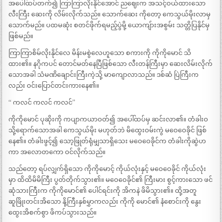
အပေါ်ထပ်တက်၍ ကြာကြာလိုးနိုင်အောင် ညဈေးက အသင့်ဝယ်ထားသော
လီးကြီး ဆေးကို လိမ်းလိုက်သည်။ သောက်ဆေး ကိုတော့ ကေသွယ်မိုးလာမှ
သောက်မည်။ ပထမဆုံး စတင်ဖိုက်ရမည့်ပွဲမို့ ယောကျ်ားအစွမ်း သတ္တိပြနိုင်မှ
ဖြစ်မည်။
ကြာကြာစိမ်လိုးနိုင်လေ မိန်းမစွဲလေဟူသော စကားကို ကိုကိုမောင် သိ
ထား၏။ နဂိုကပင် တောင်မတ်နေပြီဖြစ်သော လီးတန်ကြီးမှာ ဆေးလိမ်းလိုက်
သောအခါ သံမဏိချောင်းကြီးကဲ့သို့ မာကျောလာသည်။ ဒစ်ဆံ ပြဲကြီးက
လည်း ဝင်းပြောင်တင်းကားနေ၏။
“ ကလင် ကလင် ကလင်”
ကိုကိုမောင် ပုဆိုးကို ကပျာကယာဝတ်၍ အပေါ်ထပ်မှ ဆင်းလာ၏။ တံခါးဝ
သို့ရောက်သောအခါ ကေသွယ်မိုး မဟုတ်ဘဲ မိထွေးဝမ်းကွဲ မဝေဝေခိုင် ဖြစ်
နေ၏။ တံခါးဖွင့်၍ သော့ဖြုတ်ရုံမျှသာရှိသေး မဝေဝေခိုင်က တံခါးကိုဆွဲဟ
ကာ အလောတကော ဝင်လိုက်သည်။
သည်တော့ ရပ်လျှက်ရှိသော ကိုကိုမောင့် ကိုယ်လုံးနှင့် မဝေဝေခိုင် ကိုယ်လုံး
မှာ ထိထိမိမိကြီး ပွတ်တိုက်သွား၏။ မဝေဝေခိုင်၏ ကြီးမား စွင့်ကားသော ဖင်
ဆုံသားကြီးက ကိုကိုမောင်၏ ပေါင်ရင်းကို အိကနဲ ဖိမိသွား၏။ ထို့အတူ
ဆူဖြိုးတင်းအိသော နို့ကြီးနှစ်မွှာကလည်း ကိုကို မောင်၏ နံစောင်းကို နွေး
ထွေးအိစက်စွာ ဖိကပ်သွားသည်။