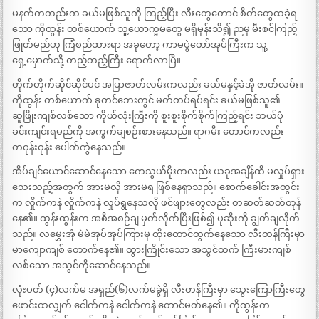
မနက်ကတည်းက ခယ်မဖြစ်သူကို ကြည့်ပြီး လီးတွေတောင် စိတ်တွေထခဲ့ရ
သော ကိုထွန်း တစ်ယောက် သူ့ယောက္ခမတွေ မရှိမှန်းသိ၍ ညမှ မီးစင်ကြည့်
ဖြုတ်မည်ဟု ကြံစည်ထားရာ အခုတော့ ကာမပွဲတော်အုပ်ကြီးက သူ့
ရှေ့မှောက်သို့ တည့်တည့်ကြီး ရောက်လာပြီ။
တိုက်တိုက်ဆိုင်ဆိုင်ပင် အပြာဇာတ်လမ်းကလည်း ခယ်မနှင့်ခဲအို ဇာတ်လမ်း။
ကိုထွန်း တစ်ယောက် ခုတင်ဘေးတွင် မတ်တပ်ရပ်ရင်း ခယ်မဖြစ်သူ၏
ဆူဖြိုးကျစ်လစ်သော ကိုယ်လုံးကြီးကို စူးစူးစိုက်စိုက်ကြည့်ရင်း ဘယ်ပုံ
ခင်းကျင်းရမည်ကို အကွက်ချစဉ်းစားနေသည်။ ရာဂမီး တောင်ကလည်း
တဝုန်းဝုန်း ပေါက်ကွဲနေသည်။
အိပ်ချင်ယောင်ဆောင်နေသော ကေသွယ်မိုးကလည်း ယခုအချိန်ထိ မလှုပ်ရှား
သေးသည့်အတွက် အားမလို အားမရ ဖြစ်နေရှာသည်။ စောက်ခေါင်းအတွင်း
က လှိုက်ကနဲ လှိုက်ကနဲ လှုပ်ရွနေသလို ဖင်ဖျားတွေလည်း တဆတ်ဆတ်တုန်
နေ၏။ ထွန်းထွန်းက အစီအစဉ်ချ မှတ်လိုက်ပြီးဖြစ်၍ ပုဆိုးကို ချွတ်ချလိုက်
သည်။ လမွှေးအုံ မဲမဲအုပ်အုပ်ကြားမှ ထိုးထောင်ထွက်နေသော လီးတန်ကြီးမှာ
မာကျောကျစ် တောက်နေ၏။ ထွားကြိုင်းသော အသွင်ထက် ကြီးမားကျစ်
လစ်သော အသွင်ကိုဆောင်နေသည်။
လုံးပတ် (၄)လက်မ အရှည်(၆)လက်မခွဲရှိ လီးတန်ကြီးမှာ သွေးကြောကြီးတွေ
ဖောင်းထလျှက် ငေါက်ကနဲ ငေါက်ကနဲ တောင်မတ်နေ၏။ ကိုထွန်းက