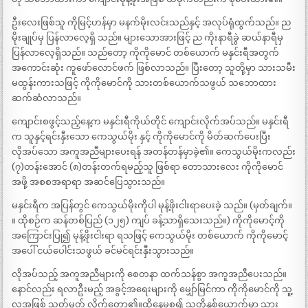
ဦးလေးဖြစ်သူ ကိုမြင့်ဟန်မှာ မနက်မိုးလင်းသည်နှင့် အလုပ်ရုံထွက်သည်။ ည
မိုးချုပ်မှ ပြန်လာလေ့ရှိ သည်။ များသောအားဖြင့် ည ကိုးနာရီခွဲ ဆယ်နာရီမှ
ပြန်လာလေ့ရှိသည်။ သည်တော့ ကိုကိုမောင် တစ်ယောက် မနှင်းရီအတွက်
အကောင်းဆုံး ကူဖော်လောင်ဖက် ဖြစ်လာသည်။ ပြီးတော့ သူတို့မှာ သားသမီး
မထွန်းကားသဖြင့် ကိုကိုမောင်ကို သားတစ်ယောက်သဖွယ် သဘောထား
ဆက်ဆံလာသည်။
ကျောင်းစဖွင့်သည့်နေ့က မနှင်းရီကိုယ်တိုင် ကျောင်းလိုက်အပ်သည်။ မနှင်းရီ
က သူနှင့်ရင်းနှီးသော ကေသွယ်မိုး နှင့် ကိုကိုမောင်ကို မိတ်ဆက်ပေးပြီး
လိုအပ်သော အကူအညီများပေးရန် အတန်တန်မှာခဲ့၏။ ကေသွယ်မိုးကလည်း
(၇)တန်းအောင် (၈)တန်းတက်ရမည့်သူ ဖြစ်ရာ တောသားလေး ကိုကိုမောင်
အဖို့ အစစအရာရာ အဆင်ပြေသွားသည်။
မနှင်းရီက အပြန်တွင် ကေသွယ်မိုးကိုပါ မုန့်ဖိုးငါးရာပေးခဲ့ သည်။ (မှတ်ချက်။
။ ထိုစဉ်က ဆန်တစ်ပြည် (၁၂၅) ကျပ် ခန့်သာရှိသေးသည်။) ကိုကိုမောင့်ကို
အကြောင်းပြု၍ မုန့်ဖိုးငါးရာ ရသဖြင့် ကေသွယ်မိုး တစ်ယောက် ကိုကိုမောင့်
အပေါ် ငယ်ပေါင်းသဖွယ် ခင်မင်ရင်းနှီးသွားသည်။
လိုအပ်သည့် အကူအညီများကို စေတနာ ထက်သန်စွာ အကူအညီပေးသည်။
နောင်လည်း ရလာဦးမည့် အခွင့်အရေးများကို မျှော်မြင်ကာ ကိုကိုမောင်ကို သူ့
လူအဖြစ် သတ်မှတ် လိုက်တော့၏။ထိုနေ့မှစ၍ သူတို့နှစ်ယောက်မှာ သွား