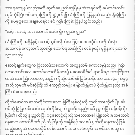
အားရကျေနပ်သည်အထိ ဆုတ်ချေပွတ်ဆွပြီးမှ အုံအရင်းကို ခပ်တင်းတင်း
ဆုပ်ကိုင်ပြီး ဖင်ကျောကြီးကို ရှုံ့ခွက်၍ လီးကြီးကို ပြန်နှုတ် သည်။ နို့အုံကြီး
ကို ခပ်ဖွဖွလေးချေပေးရင်း ခပ်ကြမ်းကြမ်းပြန်ဖိသွင်းသည်။
“အင့်… အမေ့ အား အား အီးအင်း ရှီး ကျွတ်ကျွတ်”
လီးကြီးကို အရှိန်နှင့် ဆောင့်သွင်းလိုက်သဖြင့် မဝေဝေခိုင် တကိုယ်လုံး
ဆတ်ကနဲ ကော့တက်သွားပြီး စောက်ဖုတ်အုံကြီး တစ်ခုလုံး ပူရှိန်းကျင်တက်
သွားသည်။
ဆောင့်ချက်တွေက ပြင်းထန်သလောက် အလွန်ထိမိ ကောင်းမွန်သည်။ ကြာ
လေကောင်းလေ ကောင်းလေဆိမ့်လေမို့ မဝေဝေခိုင်၏ ရာဂမီးမှာ အားကြီးသ
ထက် အားကြီးလာတော့သည်။ ကိုကိုမောင်၏ ပြင်းထန်သော ဆောင့်ချက်နှင့်
အညီ သူမ၏ ဖင်ဆုံကြီးကို ကော့၍တမျိုး မြှောက်၍တဖုံ ဝိုက်၍တနည်း အခံ
ကြီး ခံပေးနေသည်။
ကိုကိုမောင်က ဆုတ်ကိုင်ထားသော နို့ကြီးနှစ်လုံးကို လွှတ်ထားလိုက်ပြီး ခါး
စပ်ကို မြဲမြဲတင်းတင်း ဆုတ်ကိုင်လျှက် ဒူးကိုအနည်းငယ် ညွှတ်ပြီး ပင့်ပင့်ထိုး
ပြန်၏။ ထိုသို့ ဒူးညွှတ်ပြီး ပင့်ဆောင့်လိုးလိုက်သောအခါ ပြူးတင်းမတ်တောင်
နေသော စောက်စိငုတ် ညိုညိုကြီးကို အရှိန်နှင့် ဒလစပ် ပွတ်ထိုးနေသလိုဖြစ်
သည့်အတွက် မဝေဝေခိုင် တစ်ယောက် အကောင်းလွန်ကာ ဖင်သားတွေ တ