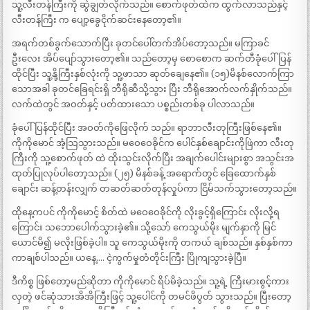
သူ့လီးတန်ကြီးကို ဆွဲချွတ်လိုက်သည်။ စောက်ဖုတ်ထဲက ထွက်လာသည်နှင့်
လီးတန်ကြီး က ပျော့ခွေငိုက်ဆင်းနေတော့၏။
အရက်တစ်ခွက်သောက်ပြီး ခုတင်ပေါ်တက်အိပ်တော့သည်။ မကြာခင်
ဦးလေး အိပ်ပျော်သွားတော့၏။ သည်တော့မှ စောစောက ဆက်တီခုံပေါ်ပြန်
ထိုင်ပြီး သူ့နို့ကြီးနှစ်လုံးကို သူ့ဖာသာ ဆုတ်ချေနေ၏။ (၁၅)မိနစ်လောက်ကြာ
သောအခါ ခုတင်ခြေရင်းရှိ ဘီရိုဆီသို့သွား ပြီး ဘီရိုအောက်လက်နှိုက်သည်။
လက်ထဲတွင် အဝတ်နှင့် ပတ်ထားသော ပစ္စည်းတစ်ခု ပါလာသည်။
ခုံပေါ်ပြန်ထိုင်ပြီး အဝတ်ကိုဖြေလိုက် သည်။ ရာဘာလီးတုကြီးဖြစ်နေ၏။
ကိုကိုမောင် အံ့သြသွားသည်။ မဝေဝေခိုင်က ပေါင်နှစ်ချောင်းကိုဖြဲကာ လီးတု
ကြီးကို သူ့စောက်ဖုတ် ထဲ ထိုးသွင်းလိုက်ပြီး အချက်ပေါင်းများစွာ အသွင်းအ
ထုတ်ပြုလုပ်ပါတော့သည်။ (၂၅) မိနစ်ခန့် အရောက်တွင် ခြေထောက်နှစ်
ချောင်း ဆန့်တန်းလျှက် တဆတ်ဆတ်တုန်လှုပ်ကာ ငြိမ်သက်သွားတော့သည်။
ထိုနေ့ကပင် ကိုကိုမောင့် စိတ်ထဲ မဝေဝေခိုင်ကို လိုးခွင့်ရှိကြောင်း လိုးလို့ရ
ကြောင်း သဘောပေါက်သွားခဲ့၏။ သို့သော် ကေသွယ်မိုး မျက်နှာကို မြင်
ယောင်မိ၍ မလိုးဖြစ်ခဲ့ပါ။ သူ ကေသွယ်မိုးကို တကယ် ချစ်သည်။ နှစ်နှစ်ကာ
ကာချစ်ပါသည်။ ယနေ့…. ငဲ့ကွက်မှုတံတိုင်းကြီး ပြိုကျသွားခဲ့ပြီ။
ဒီကိစ္စ ဖြစ်တော့မည်ဆိုတာ ကိုကိုမောင် ရိပ်မိခဲ့သည်။ သူ့ရဲ့ ကြီးမားစွင့်ကား
လှတဲ့ ဖင်ဆုံသားအိအိကြီးဖြင့် သူ့ပေါင်ကို တမင်ဖိပွတ် သွားသည်။ ပြီးတော့