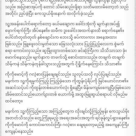
တန်းဝင်သွားသည်။ ပုံစံက ရည်းစားပူမိလာသောပုံမျိုး ထွန်းထွန်း ပြုံးလိုက်
သည်။ အပြာစာအုပ်ကို တောင် သိမ်းဆည်းဖို့ရာ သတိမထားမိတော့ဘဲ သည်
အတိုင်း ညှပ်ခဲ့ပြီး ကေသွယ်မိုးနောက် ထလိုက်ခဲ့သည်။
သူ့အခန်းပေါက်ရောက်တော့ ခယ်မချောက ခေါင်းအုံးကို မျက်နှာအပ်၍
မှောက်ရက်ကြီး အိပ်နေ၏။ ထမီက ဒူးခေါင်းအထက်နားထိ ရောက်နေ၏။
ပေါင်တံတုတ်တုတ် နှစ်ချောင်းက ဘေးသို့ ခပ်ကားကား အနေအထား
ဖြစ်သည်။ ဖြူဖွေးဝင်းမွတ်သော ခြေသလုံးသား ပြည့်ပြည့်လေးက စွဲမက်
စရာ ကောင်းလှသည်။ ဆူဖြိုးထွားတစ်သော ဖင်ဆုံကြီးက သိသိသာသာ ခုံး
မောက်နေသည်။ မျက်နှာက တဖက်သို့ စောင်းထားသည်။ တချက် တချက်
သိမ့်ကနဲ သိမ့်ကနဲတုန်ခါသွားသည့်အတွက် ငိုရှိုက်နေကြောင်း သိသာ၏။
ကိုကိုမောင့်ကို ဂလဲ့စားပြန်ချေချင်သည်။ သူလုပ်သလို လုပ်ပြချင်သည်။
မနက်က သူ့ကိုရမ္မက်ကြည့် ကြည့်ခဲ့သော ကိုထွန်းပုံရိပ်ကို မြင်ယောင်လာ၏။
အဆင်သင့်ပင် ကိုထွန်းတစ်ယောက်လုံး ရှိနေပြီ။ မိန်းမကျမ်းကျေပြီးဖြစ်သော
အိမ်ထောင်သည်ယောက်ျားတစ် ယောက်မို့ အထူးမြူဆွယ်စရာပင် လိုမည်မ
ထင်တော့။
မနက်က သူ့ကိုကြည့်သော အကြည့်တွေက လိုးချင်လို့ကြည့်မှန်း ကေသွယ်မိုး
အတတ်သိသည်။ တွေ့ကြုံရမည့် အရေးအခင်းအတွက် ရင်ခုန်လှုပ်ရှားနေ၏။
ကိုကိုမောင်ကို ကောင်းကောင်းကြီး ဂလဲ့စား ချေရတော့မည်မို့ အကျေနပ်ကြီး
ကျေနပ်နေသည်။