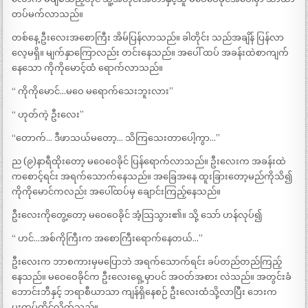
တပ်မက်လာသည်။
တစ်နေ့ ဦးလေးအစောကြီး အိမ်ပြန်လာသည်။ ခါတိုင်း သည်အချိန် ပြန်လာ
လေ့မရှိ။ မျက်နှာကြောလည်း တင်းနေသည်။ အပေါ် ထပ် အခန်းထဲစာကျက်
နေသော ကိုကိုမောင့်ထံ ရောက်လာသည်။
“ ကိုကိုမောင်…မဝေ မရောက်သေးဘူးလား”
“ ဟုတ်ကဲ့ ဦးလေး”
“တောက်… ဒီဖာသယ်မတော့… သိကြသေးတာပေါ့ကွာ…”
ည (၉)နာရီထိုးတော့ မဝေဝေခိုင် ပြန်ရောက်လာသည်။ ဦးလေးက အခန်းထဲ
ကစောင့်ရင်း အရက်သောက်နေသည်။ အခြေအနေ ထူးခြားတော့မည်ကိုသိ၍
ကိုကိုမောင်ကလည်း အပေါ်ထပ်မှ ချောင်းကြည့်နေသည်။
ဦးလေးကိုတွေ့တော့ မဝေဝေခိုင် အံ့သြသွား၏။ သို့ သော် ဟန်လုပ်၍
“ ဟင်…အစ်ကိုကြီးက အစောကြီးရောက်နေတယ်…”
ဦးလေးက ဘာစကားမှမပြောဘဲ အရက်သောက်ရင်း ခပ်တည်တည်ကြည့်
နေသည်။ မဝေဝေခိုင်က ဦးလေးရှေ့မှာပင် အဝတ်အစား လဲသည်။ အတွင်းခံ
ဘောင်းဘီနှင့် ဘရာစီယာသာ ကျန်ရှိနေစဉ် ဦးလေးထံသို့လာပြီး ဘေးက
ပူးကပ်ထိုင်လိုက်သည်။