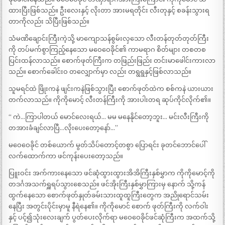
ထားပြီးဖြစ်သည်။ ဦးလေးနှင့် လိုးတာ အားမရတိုင်း လီးတုနှင့် စခန်းသွားရ
တာကိုလည်း သိပြီးဖြစ်သည်။
သံမဏိချောင်းကြီးကဲ့သို့ မာကျောသန်စွမ်းလှသော လီးတန်တုတ်တုတ်ကြီး
ကို တပ်မက်စွာကြည့်နေသော မဝေဝေခိုင်၏ ကာမရာဂ စိတ်များ တစတစ
ပြင်းထန်လာသည်။ စောက်ဖုတ်ကြီးက တဖြည်းဖြည်း တင်းမာဖေါင်းကားလာ
သည်။ စောက်ခေါင်းဝ တလျှောက်မှာ လည်း တရွရွနှင့်ဖြစ်လာသည်။
သူမရင်ထဲ ဖြိုးကနဲ ဖျင်းကနဲဖြစ်သွားပြီး စောက်ဖုတ်ထဲက စစ်ကနဲ ယားယား
တက်လာသည်။ ကိုကိုမောင့် လီးတန်ကြီးကို အားပါးတရ ဆုပ်ကိုင်လိုက်၏။
“ ကဲ…ကြာပါတယ် မောင်လေးရယ်… မမ မနေနိုင်တော့ဘူး… မင်းလီးကြီးကို
တအားခံချင်လာပြီ…လိုးပေးတော့နော်…”
မဝေဝေခိုင် တစ်ယောက် မွတ်သိပ်တောင့်တစွာ ပြောရင်း ခုတင်ဘောင်ပေါ်
လက်ထောက်ကာ ဖင်ကုန်းပေးတော့သည်။
ပြူးဝင်း အက်ကားနေသော ဖင်ဆုံထွားထွားအိအိကြီးနှစ်မွှာက ကိုကိုမောင့်ကို
တဒင်္ဂအသက်ရှူရပ်သွားစေသည်။ ဖင်အိုးကြီးနှစ်မွှာကြားမှ နောက် သို့ကန်
ထွက်နေသော စောက်ဖုတ်နှုတ်ခမ်းသားထူထူကြီးတွေက အညိုရောင်သမ်း
နေပြီး အတွင်းပိုင်းမှာမူ နီရဲနေ၏။ ကိုကိုမောင် စောက် ဖုတ်ကြီးကို လက်ဝါး
နှင့် ပင့်၍သုံးလေးချက် ပွတ်ပေးလိုက်ရာ မဝေဝေခိုင်ဖင်ဆုံကြီးက အထက်သို့