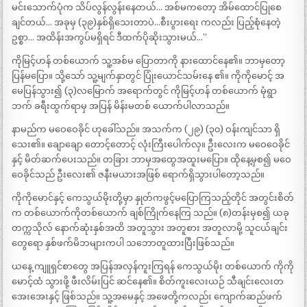
မင်းသောက်ပုံက သိပ်လွန်လွန်းနေတယ်… အစ်မကတော့ အိမ်ထောင်ပြုစေ
ချင်တယ်… အခုမှ (၃၉)နှစ်ရှိသေးတာပဲ…စီးပွားရေး ကလည်း ပြည့်စုံနေတဲ့
ဥစ္စာ… အထိန်းအကွပ်မရှိရင် ဒီထက်ပိုဆိုးသွားမယ်…”
ကိုမြင့်ဟန် တစ်ယောက် သူ့အစ်မ ပြောတာကို နားထောင်နေ၏။ ဘာမှတော့
ပြန်မပြော။ သို့သော် သူ့မျက်နှာတွင် ပြုံးယောင်သမ်းနေ ၏။ ကိုကိုမောင့် အ
မေပြန်သွား၍ (၃)လမြောက် အရောက်တွင် ကိုမြင့်ဟန် တစ်ယောက် မုံရွာ
ဘက် ခရီးထွက်ရာမှ အပြန် မိန်းမတစ် ယောက်ပါလာသည်။
နာမည်က မဝေဝေခိုင် ဟုခေါ်သည်။ အသက်က (၂၉) (၃၀) ဝန်းကျင်သာ ရှိ
သေး၏။ ချောချော တောင့်တောင့် လုံးကြီးပေါက်လှ။ ဦးလေးက မဝေဝေခိုင်
နှင့် မိတ်ဆက်ပေးသည်။ တခြား ဘာမှအထွေအထူးမပြော။ ထိုနေ့မှစ၍ မဝေ
ဝေခိုင်သည် ဦးလေး၏ ဇနီးမယားအဖြစ် ရောက်ရှိသွားပါတော့သည်။
ကိုကိုမောင်နှင့် ကေသွယ်မိုးတို့မှာ နှုတ်ကဖွင့်မပြောကြသည့်တိုင် အတွင်းစိတ်
က တစ်ယောက်ကိုတစ်ယောက် ချစ်ကြိုက်နေကြ သည်။ (၈)တန်းမှစ၍ ယခု
တက္ကသိုလ် နောက်ဆုံးနှစ်အထိ အတူသွား အတူစား အတူလာမို့ သူငယ်ချင်း
တွေရော နှစ်ဖက်မိဘများကပါ သဘောတူထားပြီးဖြစ်သည်။
ယနေ့ ကျူရှင်စာတွေ အပြန်အလှန်ကူးကြရန် ကေသွယ်မိုး တစ်ယောက် ကိုကို
မောင့်ထံ သွားဖို့ ဖီးလိမ်းပြင် ဆင်နေ၏။ စိတ်ကူးလေးယဉ် သီချင်းလေးတ
အေးအေးနှင့် ဖြစ်သည်။ သူ့အမေနှင့် အဖေတို့ကလည်း ကျောက်ဆည်ဖက်