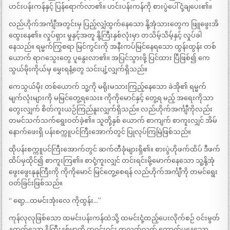
ဟင်းပန်းကန်နှင့် ပြန်ရောက်လာ၏။ ဟင်းပန်းကန်ကို စားပွဲပေါ် ငုံ့ချပေး၏။
လည်ဟိုက်အင်္ကျီအတွင်းမှ ပြည့်လျှံထွက်နေသော နို့အုံသားတွေက ဖြူဖွေးအိ
ထွေးနေ၏။ လှုပ်ရှား မှုနှင့်အတူ နို့ကြီးနှစ်လုံးမှာ တသိမ့်သိမ့်နှင့် လှုပ်ခါ
နေသည်။ ရမ္မက်ကြွစရာ မြင်ကွင်းကို အနီးကပ်မြင်နေရသော ထွန်းထွန်း တစ်
ယောက် ရာဂသွေးတွေ ပူနွေးလာ၏။ အပြင်သွားဖို့ ပြင်ထား ပြီဖြစ်၍ ကေ
သွယ်မိုးကိုယ်မှ မွှေးရနံ့တွေ သင်းပျံ့လျှက်ရှိသည်။
ကေသွယ်မိုး တစ်ယောက် သူ့ကို မရိုးမသားကြည့်နေသော ခဲအို၏ ရမ္မက်
မျက်လုံးများကို မမြင်တွေ့ရသေး။ ကိုကိုမောင်နှင့် တွေ့ရ မည့် အရေးကိုသာ
တွေးလျှက် စိတ်ကူးယဉ်ကြည်နူးလျှက်ရှိသည်။ လည်ဟိုက်အင်္ကျီကိုလည်း
တမင်သက်သက်ရွေးဝတ်ခဲ့၏။ သူတို့နှစ် ယောက် စာကျက် စာကူးလျှင် အိမ်
နောက်ဖေးရှိ ပန်းစက္ကူပင်ကြီးအောက်တွင် ပြုလုပ်ကြမြဲဖြစ်သည်။
ထိုပန်းစက္ကူပင်ကြီးအောက်တွင် ဆက်တီခုံများရှိ၏။ စားပွဲဟိုဖက်ထိပ် ဒီဖက်
ထိပ်မှထိုင်၍ စာကူးကြ၏။ စာငုံ့ကူးလျှင် တင်းရင်းမို့မောက်နေသော သူ့နို့အုံ
ဖွေးဖွေးနုနုကြီးကို ကိုကိုမောင် မြင်တွေ့စေရန် လည်ဟိုက်အင်္ကျီကို တမင်ရွေး
ဝတ်ခြင်းဖြစ်သည်။
“ ရော့…ထမင်းအုံးလေ ကိုထွန်း…”
ကုန်လုလုဖြစ်သော ထမင်းပန်းကန်ထဲသို့ ထမင်းငုံ့ထည့်ပေးလိုက်စဉ် ဝင်းမွတ်
နုထွတ်သော နို့ကြီးနှစ်မွှာကို တဝင်းဝင်း တလက်လက် တောက်ပနေသော