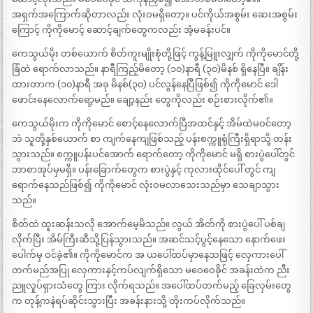
အရှက်အကြောက်ဆိုတာလည်း လုံးဝမရှိတော့။ ပင်ကိုယ်အစွမ်း ဆေးအစွမ်း
ကြောင့် ကိုကိုမောင့် ဆောင့်ချက်တွေကလည်း အံ့မခန်းပင်။
ကေသွယ်မိုး တစ်ယောက် စိတ်ကူးမျိုးစုံတို့ဖြင့် ကွန့်မြူးလျှက် ကိုကိုမောင်တို့
ခြံထဲ ရောက်လာသည်။ နာရီကြည့်မိတော့ (၁၀)နာရီ (၃၀)မိနစ် ရှိနေပြီ။ ချိန်း
ထားတာက (၁၀)နာရီ အခု မိနစ်(၃၀) ပင်လွန်နေပြီဖြစ်၍ ကိုကိုမောင် ဒေါ
ဖောင်းနေလောက်ရော့မည်။ ချော့နည်း တွေကိုလည်း စဉ်းစားလိုက်၏။
ကေသွယ်မိုးက ကိုကိုမောင် စောင့်နေလောက်ပြီအထင်နှင့် အိမ်ထဲမဝင်တော့
ဘဲ သူတို့နှစ်ယောက် စာ ကျက်နေကျဖြစ်သည့် ပန်းစက္ကူရုံကြီးရှိရာသို့ တန်း
သွားသည်။ စက္ကူပန်းပင်အောက် ရောက်တော့ ကိုကိုမောင် မရှိ စားပွဲပေါ်တွင်
ဘာစာအုပ်မှမရှိ။ ပန်းခြောက်တွေက စားပွဲနှင့် ကုလားထိုင်ပေါ် တွင် ကျ
ရောက်နေသည်ဖြစ်၍ ကိုကိုမောင် လုံးဝမလာသေးသည်မှာ သေချာသွား
သည်။
စိတ်ထဲ ထူးဆန်းသလို အောက်မေ့မိသည်။ လွယ် အိတ်ကို စားပွဲပေါ် ပစ်ချ
လိုက်ပြီး အိမ်ကြီးဆီသို့ပြန်သွားသည်။ အဆင်သင့်ပွင့်နေသော နောက်ဖေး
ပေါက်မှ ဝင်ခဲ့၏။ ကိုကိုမောင်က အ ယပေါ်ထပ်မှာနေသဖြင့် လှေကားပေါ်
တက်မည်အပြု လှေကားနှင့်ကပ်လျက်ရှိသော မဝေဝေခိုင် အခန်းထဲက ညီး
ညူလှုပ်ရှားသံတွေ ကြား လိုက်ရသည်။ အပေါ်ထပ်တက်မည့် ခြေလှမ်းတွေ
က တုန့်ကနဲရပ်ဆိုင်းသွားပြီး အခန်းနားသို့ တိုးကပ်လိုက်သည်။