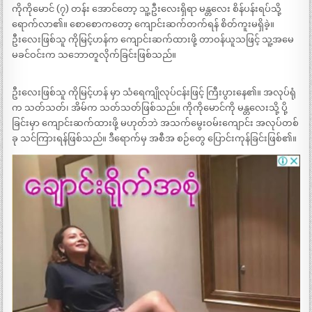
ကိုကိုမောင် (၇) တန်း အောင်တော့ သူ့ဦးလေးရှိရာ မန္တလေး စိန်ပန်းရပ်သို့
ရောက်လာ၏။ စောစောကတော့ ကျောင်းဆက်တက်ရန် စိတ်ကူးမရှိခဲ့။
ဦးလေးဖြစ်သူ ကိုမြင့်ဟန်က ကျောင်းဆက်ထားဖို့ တာဝန်ယူသဖြင့် သူ့အမေ
မခင်ဝင်းက သဘောတူလိုက်ခြင်းဖြစ်သည်။
ဦးလေးဖြစ်သူ ကိုမြင့်ဟန် မှာ သံရေကျိုလုပ်ငန်းဖြင့် ကြီးပွားနေ၏။ အလုပ်ရုံ
က သတ်သတ်၊ အိမ်က သတ်သတ်ဖြစ်သည်။ ကိုကိုမောင်ကို မန္တလေးသို့ ပို့
ခြင်းမှာ ကျောင်းဆက်ထားဖို့ မဟုတ်ဘဲ အသက်မွေးဝမ်းကျောင်း အလုပ်တစ်
ခု သင်ကြားရန်ဖြစ်သည်။ ဒီရောက်မှ အစီအ စဉ်တွေ ပြောင်းကုန်ခြင်းဖြစ်၏။