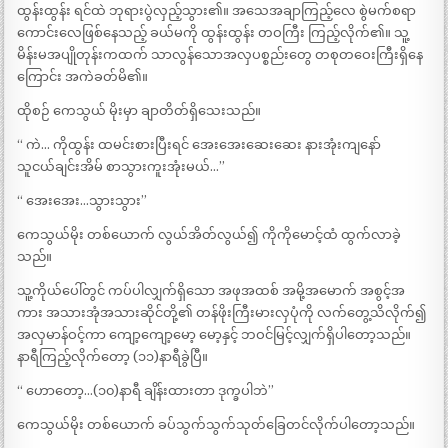
ထွန်းထွန်း ရင်ထဲ ဘုရားပွဲလှည့်သွား၏။ အသေအချာကြည့်လေ စွဲမက်စရာ
ကောင်းလေဖြစ်နေသည့် ခယ်မကို ထွန်းထွန်း တဝကြီး ကြည့်လိုက်၏။ သူ့
မိန်းမအပျိုတုန်းကထက် သာလွန်သောအလှပစ္စည်းတွေ တစုတဝေးကြီးရှိနေ
ကြောင်း အကဲခတ်မိ၏။
ထိုစဉ် ကေသွယ် မိုးမှာ ချာတိတ်ရှိသေးသည်။
“ ကဲ… ကိုထွန်း ထမင်းစားပြီးရင် အေးအေးဆေးဆေး နားအုံးကျနော်
သူငယ်ချင်းအိမ် စာသွားကူးအုံးမယ်…”
“ အေးအေး…သွားသွား”
ကေသွယ်မိုး တစ်ယောက် လွယ်အိတ်လွယ်၍ ကိုကိုမောင့်ထံ ထွက်လာခဲ့
သည်။
သူ့ကိုယ်ပေါ်တွင် ကပ်ပါလျှက်ရှိသော အဖုအထစ် အမို့အမောက် အစွင့်အ
ကား အသားအုံအသားဆိုင်တို့၏ တန်ဖိုးကြီးမားလှပုံကို လက်တွေ့သိလိုက်၍
အလှမာန်ဝင့်ကာ ကျော့ကျော့မော့ မော့နှင့် ဘဝင်မြင့်လျှက်ရှိပါတော့သည်။
နာရီကြည့်လိုက်တော့ (၁၁)နာရီခွဲပြီ။
“ ဟောတော့…(၁၀)နာရီ ချိန်းထားတာ ဒုက္ခပါဘဲ”
ကေသွယ်မိုး တစ်ယောက် ခပ်သွက်သွက်သုတ်ခြေတင်လိုက်ပါတော့သည်။