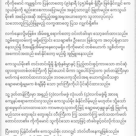
ကိုကိုမောင် ကျူရှင်က ပြန်လာတော့ (၉)နာရီ (၄၅)မိနစ် ရှိပြီ။ ဖြစ်နိုင်လျှင် ကေ
သွယ်မိုးကို ရည်းစားစကားပြောမည်။ အခွင့်သာလျှင် ဖြုတ်မည်။ ကေသွယ်
မိုး၏ အပြောအဆို အကြည့်အရှုအမူအယာတွေက သူဘာလုပ်လုပ်
သဘောတူကြည်ဖြူမည့် လက္ခဏာတွေ ပြသ လျှက်ရှိ၏။
လက်နှေးလို့မဖြစ်။ အိမ်ရှေ့ရောက်တော့ ဝင်းတံခါးမှာ သော့ခတ်ထားသည်။
သူ့မိထွေးဝမ်းကွဲ မရှိကြောင်း သေချာ၏။ ဦးလေး ဖြစ်သူက အလုပ်ရုံမှာသာ
နေသည်မို့ ဒီအချိန်အိမ်မှာနေလေ့မရှိ။ ကိုကိုမောင် တစ်ယောက် သူ့စိတ်ကူး
အကောင်အထည် ဖော်နိုင်တော့ မည်မို့ အူမြူးနေသည်။
ကေသွယ်မိုး၏ တင်းတင်းမို့မို့ နို့အုံနှစ်မွှာနှင့် ပြည့်တင်းစွင့်ကားသော တင်ဆုံ
ထွားထွားတစ်တစ်ကြီးကို မြင်ယောင် မိကာ သူ့ပေါင်ကြားက ဒုတ်တန်ကြီးမှာ
မတ်ကနဲ တောင်ထလာသည်။ ဘဝပေးကုသိုလ်အရ ယောကျ်ားပီသစွာ
ချောမောရုံမျှမက စံချိန်မှီ သော ဒုတ်ကြီးကိုပါ ပိုင်ဆိုင်ထားသည်။
သူ့ ဒုတ်တန်ကြီးမှာ အရှည် (၇)လက်မခွဲ လုံးပတ် (၄)လက်မခွဲမို့ အားရ
ကျေနပ်စရာကောင်းလှသည်။ ကေသွယ်မိုး ခံနိုင်လိမ့်မည် မဟုတ်။ သို့သော်
ရှာဖွေမှတ်သားထားသော ကာမဗဟုသုတတို့ဖြင့် ချော့မော့နှူးနှပ်၍ ဖြုတ်ရ
မည်သာ။ တွေးရင်း တွေးရင်း လီးကြီးက ကြွ သထက်ကြွ မတ်သထက်မတ်
တောင်လာ၏။ ကိုကိုမောင် သူကိုင်သော သော့ဖြင့် တံခါးဖွင့်ဝင်လိုက်သည်။
ပြီးတော့ ပြန်ပိတ်၏။ ကေသွယ်မိုး လာလျှင် ဘဲလ်တီးနေကျဖြစ်သည်။