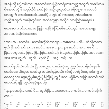
အခန်းကို (၃)ထပ်သား အကောင်းစားဖြင့်ကာရံထားသည့်အတွက် အပေါက်မ
ရှိအောင် လုံခြုံသည့်တိုင် အုတ်နံရံကဲ့သို့ ထူထူထဲထဲ မရှိရုံမျှမက လေဝင်
လေထွက် ကောင်းအောင် အပေါ်ပိုင်းတွင် သံဇကာတွေတပ်ဆင်ထား
သည့်အတွက် အခန်းတွင်းက အသံတွေမှာ အတိုင်းသားကြားနေရ၏။
စောစောက ဝင်လာကာစ ဗြုန်းကနဲမို့ မကြားမိသော်လည်း အသေအချာ
နားထောင်လိုက်သောအခါ
“အား အ… ကောင်း… ကောင်းလိုက်တာကွာ… အမလေး…. ထိ…. ထိလိုက်တာ
ဇွတ် ဗြိ အင့် အင့် အ…. ဆောင့်…. အမေ့…. နာ… နာဆောင့်…. အ….. မမပြီး…
ပြီး…တော့မယ်… ဗြစ်….ဗြိ….ဗြစ်….ဒုတ်….ဗြစ်….ဒုတ်…..ဗြစ်….ဗြစ်….အမလေးး
အား ဟား ကျွတ်….ဟုတ်….ဟုတ်ပြီ…..အင့်…အင့်….အ….”
စောက်ဖုတ်သံ၊ လီးသံ၊ ငြီးသံတွေက တခန်းလုံးဆူညံပွက်လောရိုက်နေ၏။
မောင်လေးဆိုသူမှာ ဘယ်သူ ဘယ်ဝါမှန်းမသိ။ ကိုကိုမောင့် မိထွေးဝမ်းကွဲ မ
ဝေဝေခိုင်က ပွေမည့်ပွမ်မည့် ပုံစံကြီးမို့ သူ့ဦးလေးမရှိခိုက် တခြားကောင် တစ်
ကောင်နှင့် ချိန်းတွယ်နေပုံရသည်။
“ နာနာဆောင့်…..ဟုတ်ပြီ….. ဟုတ်ပြီ….. အမလေး…. ကောင်း…. ကောင်းလိုက်
တာ…”
“ ဖွတ်…. ဖွပ်…. ဖွတ်…. ပလွတ်…. ဗြစ်…. ဗြစ်…. ဒုတ်…. ဗြစ်…. ဒုတ်…. ပြစ်….. ဗြ