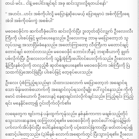
တယ် မင်း… ငါနဲ့ မပေါင်းချင်ရင် အခု ဆင်းသွားလို့ရတယ်နော်”
“ အဟင်း…ဟင်း အစ်ကိုပါလို့ မပြောနဲ့ဆိုပေမယ့် ပြောရမှာပဲ အစ်ကိုကြီးရေ
အဲဒါ အစ်ကိုဝမ်းကွဲ အစစ်ပါ”
မဝေဝေခိုင်က ဆက်တီခုံပေါ်က ဆင်းလိုက်ပြီး ဒူးတုတ်ထိုင်လျှက် ဦးလေးလီး
ကြီးကို ပါးစပ်ဖြင့် မှုတ်ပေးနေသည်။ ဦးလေးကမူ ဘာမှ မပြောတော့ဘဲ သူ
လုပ်သမျှ အသာငြိမ်ခံနေသည်။ အတော်ကြာတော့ လီးကြီးက မတောင်ချင့်
တောင်ချင် တောင်လာသည်။ မဝေဝေခိုင် ဘောင်းဘီနှင့် ဘရာစီယာကို ချွတ်
ပစ်လိုက်ပြီး ဦးလေးလက်ကို သူ့နို့အုံကြီးပေါ်တင်ပေးလိုက်သည်။ ဦးလေးက
နို့ကြီးနှစ်လုံးကို တလှည့်စီ ဆုတ်ချေပေးနေ၏။ မဝေဝေခိုင်က ဒစ်ကြီးကို ပြဲ
သထက်ပြဲအောင်ဖြဲပြီး ပါးစပ်ဖြင့် တေ့စုပ်ပေးသည်။
ဦးလေး ပုံစံကြည့်ရသည်မှာ သိထားသလောက် မပြောတော့ဘဲ အချောင်ရ
သော မိန်းမတစ်ယောက်ကို အချောင်လုပ်ရသလိုမျိုး ပေါ် လွင်နေသည်။ ကိုကို
မောင် တစ်ယောက် ဦးလေးနှင့် နေရာချင်းလဲလိုက်ချင်သည်။ ကြည့်ရင်း ကြည့်
ရင်း မနေနိုင်တော့၍ ဂွင်းတိုက်လိုက်၏။
လရေတွေက ဗျင်းကနဲ ပန်းထွက်ကုန်သည်။ နှစ်နှစ်ကာကာ မချစ်သည့်တိုင်
သွေးသားဆန္ဒအရ ထကြွလာပုံရ၏။ မဝေဝေခိုင်ကို ခုတင်ပေါ် ကန့်လန့်ဖြတ်
ပက်လက်အိပ်ခိုင်းပြီး ပေါင်နှစ်ချောင်းကို ပင့်ထောင်ဖြဲကားပြီး မတ်တပ်ရပ်၍
ဆောင့်ပါတော့သည်။ (၃)မိနစ် လောက်အရောက်တွင် ပြီးသွားပုံရ၏။ ဦးလေး