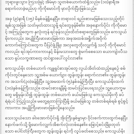
ဘုရားဖူးသွား ကြသဖြင့် အိမ်မှာ သူတစ်ယောက်ထဲရှိသည်။ (၁၀)နာရီအ
ရောက်လာခဲ့မည်ဟု ကိုကိုမောင်ကို မှာလိုက်ပြီးဖြစ်သည်။
အခု (၉)နာရီ (၁၅) မိနစ်ခန့်ရှိနေပြီ။ တရားဝင် ရည်းစားမဖြစ်သေးသည့်တိုင်
ချစ်သူအဖြစ် သတ်မှတ်ထားသူမို့ ရင်တွေခုန်မိ၏။ အခုနောက်ပိုင်း ကိုကိုမော
င့် အကြည့်တွေက နှလုံးတုန် ရင်ခုန်သည်းထိတ်စရာတွေဖြစ်သည်။ ကေသွယ်
မိုးကလည်း အပျိုကြီးဖားဖားဖြစ်ကာ အဖုအထစ်အရှိုက်အဝိုက်
ကောက်ကြောင်းတွေက ပီပြင်ဖွံ့ဖြိုး အလှတွေတိုးလျှက်ရှိ သလို ကိုကိုမောင်
ကလည်း ရင်အုပ်ကားကားနှင့် မိန်းမသားတွေ စွဲမက်စေသော ယောကျ်ားပီသ
သော ရုပ်လက္ခဏာတွေ ထင်ရှားပေါ် လွင်လာ၏။
ကေသွယ်မိုး တစ်ယောက် ကျူရှင်စာအုပ်တွေ လွယ်အိတ်ထဲထည့်နေစဉ် စစ်
ကိုင်းတွင်နေသော သူ့အစ်မ ယောက်ျား ထွန်းထွန်း ရောက်လာ၏။ ထွန်းထွန်း
က အသက်(၃၀)ခန့်ရှိပြီ။ သူ့အမထက် (၅)နှစ်ခန့်ကြီးပြီး ကေသွယ်မိုးထက်
(၁၀)နှစ်ခန့်ကြီးသည်။ ထမင်းစားချိန်မို့ ထမင်းပြင်ပေးရသည်။ သူ့ယောက္ခမ
တွေ မရှိမှန်းသိ၍ ထွန်းထွန်း တစ်ယောက် ခယ်မဖြစ်သူ ကေသွယ်မိုးကို ခပ်
ရဲရဲပင် ကြည့်သည်။ မတွေ့ရတာကြာပြီမို့ ခယ်မဖြစ်သူ တစ်တစ်ရစ်ရစ် စွင့်စွင့်
ကားကား အပျိုကြီးဖားဖားဖြစ်လို့နေသည်။
သေးသွယ်သော ခါးအောက်ပိုင်းရှိ အိုးကြီးနှစ်မွှာမှာ ဝိုင်းစက်ကားထွက်နေပြီး
နောက်ဖက်သို့ မို့မောက်လျှက်အိစက်လုံးတစ်နေ၏။ ဖြောင့်စင်းဖြိုးတုတ်
သော ပေါင်တံကြီးတွေက ထွန်းထွန်း ရင်ကို လှုပ်ခတ်စေသည်။ ကေသွယ်မိုး