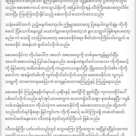
ဆူဖြိုးတင်းအိလှသော နို့ကြီးနှစ်လုံးကလည်း သူ့နံစောင်းကို ပွတ်တိုက်သွား
သည်။ စောစောကပင် ကေသွယ်မိုးကို အပြတ်လိုးရန် လီးကြီးဆေးတွေလိမ်း
ထားပြီး ကြာကြာလိုးနိုင်သည့် ဆေးကိုပါ သောက်ထားသည်။
သန်းခေါင်ထက် ညဉ့်မနက်တော့ပါ။ ဤမျှအထာတွေ ပြနေပါလျက်နဲ့မှ ကိုကို
မောင် ငြိမ်သက်နေလျှင် ယောက်ျားမဟုတ်တော့ဘဲ နွားသတ္တဝါ ဖြစ်ရပေတော့
မည်။ ကဲ သေဖို့ သာပြင်ပေတော့ မဝေဝေခိုင်ရေ။ စိတ်ထဲကကြိမ်းဝါးလျှက် မ
ဝေဝေခိုင် အခန်းထဲ စွတ်ဝင်လိုက်သည်။
မဝေဝေခိုင်က ကိုယ်ပေါ်က အဝတ် အစားတွေကို တစ်ခုမကျန်ချွတ်ပြီး
အဝတ်အစားလဲရန် ပြင်ဆင်နေသည်။ အခန်းထဲစွတ်ဝင်လာသော ကိုကိုမောင့်
ကို မြင်တော့ ထမီတစ်ထည်ကို ကပျာကယာစွတ်ပြီး ခြုံထားလိုက်၏။ ကိုကို
မောင်က အခန်းတံခါးကို ဂျက်ထိုးပိတ်လိုက်သည်။ မဝေဝေခိုင်က သူလုပ်
သမျှကို ဘာစကားမှမပြောဘဲ ကျေနပ်သောအကြည့်နှင့် ကြည့်နေသည်။
မဝေဝေခိုင် ကြည့်နေခိုက်မှာပင် ပုဆိုးနှင့် အင်္ကျီကို ချွတ်ပြီး ကုလားထိုင်ပေါ်
ပစ်တင်လိုက်သည်။ ရင်အုပ်သားတွေက ယောကျ်ားပီသစွာ ဖုထစ်နေပြီး ကျစ်
လစ်သန်စွမ်းသော ကိုယ်လုံးက မဝေဝေခိုင်ကို ဖမ်းစားထားသည်။ ထို့ထက်
သည်းထိတ်ရင်ဖိုစရာ မြင်ကွင်းက ကိုကို မောင့် ပေါင်ကြားရှိ တဆတ်ဆတ်
တောင်မတ်နေသော လီးတန် တုတ်တုတ်ကြီးပင် ဖြစ်သည်။
လီးတန်ကြီး ပတ်ပတ်လည်တွင် သွေးကြော ကြီးတွေက အပြိုင်းပြိုင်းထကာ
ဖုဖေါင်းနေသည်။ မဝေဝေခိုင် တဏှာရာဂအားကြီးကြောင်း ကိုကိုမောင် သိ