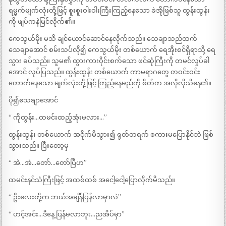
ရမ္မက်မျက်လုံးတို့ဖြင့် စူးစူးဝါးဝါးကြီးကြည့်နေသော ခဲအိုဖြစ်သူ ထွန်းထွန်း
ကို ဖျပ်ကနဲမြင်လိုက်၏။
ကေသွယ်မိုး မသိ ချင်ယောင်ဆောင်နေလိုက်သည်။ သေချာသည်ထက်
သေချာအောင် စမ်းသပ်လို၍ ကေသွယ်မိုး တစ်ယောက် ရေအိုးစင်ရှိရာသို့ ရေ
သွား ခပ်သည်။ သူမ၏ ထွားကားဝိုင်းစက်သော ဖင်ဆုံကြီးကို တမင်လှုပ်ခါ
အောင် လုပ်ပြသည်။ ထွန်းထွန်း တစ်ယောက် ကာမရာဂတွေ တဝင်းဝင်း
တောက်နေသော မျက်လုံးတို့ဖြင့် ကြည့်နေမည်ကို စိတ်က အလိုလိုသိနေ၏။
ပို၍သေချာအောင်
“ ကိုထွန်း…ထမင်းထည့်အုံးမလား…”
ထွန်းထွန်း တစ်ယောက် အငိုက်မိသွား၍ ရုတ်တရက် စကားမပြောနိုင်ဘဲ ဖြစ်
သွားသည်။ ပြီးတော့မှ
“ အဲ…အဲ…တော်…တော်ပြီဟ”
ထမင်းနင်သံကြီးဖြင့် အထစ်ထစ် အငေါ့ငေါ့ပြောလိုက်မိသည်။
“ ဦးလေးတို့က ဘယ်အချိန်ပြန်လာမှာလဲ”
“ ဟင့်အင်း…ဒီနေ့ ပြန်မလာဘူး…ညအိပ်မှာ”