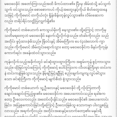
မဝေဝေခိုင် အတော်ကြာသည်အထိ ဖိကပ်ထား၏။ ပြီးမှ အိမ်ထဲသို့ ခပ်သွက်
သွက် ဝင်သွားသည်။ စောစောကပင် ကိုယ့်အတွေးနှင့်ကိုယ် စိတ်တွေထနေ
သဖြင့် ကိုကိုမောင် တကိုယ်လုံး ရှိန်းဖိန်းတုန်လှုပ်သွား၏။ လိမ်းဆေးက
လည်း တရိပ်ရိပ်သတ္တိပြလျှက်ရှိ၏။
ကိုကိုမောင် တစ်ယောက် ကေသွယ်မိုးကို မေ့သွား၏။ ထို့ကြောင့် ဘာကိုမှ
သတိမရတော့ဘဲ မဝေဝေခိုင် နောက်သို့လိုက်ခဲ့သည်။ တံခါးကိုလည်း သည်
အတိုင်း ဖွင့်ထားခဲ့မိသည်။ ခြံဝင်းနှင့် အိမ်မကြီးက ပေ (၄၀)လောက် ကွာ
သည်။ ကိုကိုမောင် အိမ်တွင်းရောက်သွား တော့ မဝေဝေခိုင်က ဖိနပ်ကိုကုန်း
ကောက်ရင်း အခန်းထဲဝင်သွားသည်။
ကုန်းလိုက်သည့်အခိုက်တွင် ဖင်ဆုံထွားထွားကြီးက အစွမ်းကုန် စွင့်ကားသွား
သည်။ ထိုမြင်ကွင်းကြောင့် ကိုကိုမောင့် ပေါင်ကြားက လီးတန်ကြီးမှာ တင်းက
နဲ တင်းကနဲဖြစ်သွားသည်။ နိမ့်ချီ မြင့်ချီဖြင့် စည်းချက်ကျကျ လှုပ်ခါသွား
သော ဖင်ဆုံကြီးက ကိုကိုမောင့် မျက်စိထဲ စွဲသွားသည်။
ကိုကိုမောင် တစ်ယောက် သူ့ဦးလေးနှင့် မဝေဝေခိုင် တို့ လိုးကြတာကို
ချောင်းချောင်းကြည့်ဖူး၏။ မဝေဝေခိုင်က အပေးကောင်းသည်။ ရခါစက
တော့ ဦးလေးကလည်း အတော်လိုးနိုင်သည်။ မဝေဝေခိုင်၏ အပေးကောင်း
ခြင်း၊ အပြုစုကောင်းခြင်းတို့ကြောင့် ဦးလေးဖြစ်သူ သောကမှာ ပါးလျှစပြု
လာသည်။ အရက်ကိုလည်း အတိုင်းအဆနှင့်သောက်တော့၏။ မနှင်းရီ
လောက် မချစ်သည့်တိုင် သူ့အတိုင်းအတာနှင့်သူ မဝေဝေခိုင်အပေါ်မှာ သာယာ