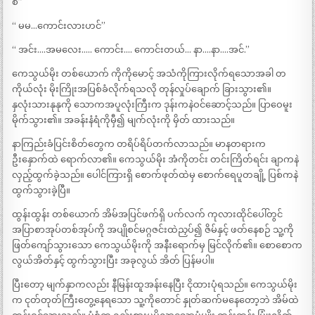
စ်”
“ မမ…ကောင်းလားဟင်”
“ အင်း….အမလေး….. ကောင်း…. ကောင်းတယ်… နာ….နာ….အင်.”
ကေသွယ်မိုး တစ်ယောက် ကိုကိုမောင့် အသံကိုကြားလိုက်ရသောအခါ တ
ကိုယ်လုံး မိုးကြိုးအပြစ်ခံလိုက်ရသလို တုန်လှုပ်ချောက် ခြားသွား၏။
နှလုံးသားနုနုကို သောကအပူလုံးကြီးက ဒုန်းကနဲဝင်ဆောင့်သည်။ ပြာဝေမူး
မိုက်သွား၏။ အခန်းနံရံကိုမှီ၍ မျက်လုံးကို မှိတ် ထားသည်။
နာကြည်းခံပြင်းစိတ်တွေက တရိပ်ရိပ်တက်လာသည်။ မာနတရားက
ဦးနှောက်ထဲ ရောက်လာ၏။ ကေသွယ်မိုး အံကိုတင်း တင်းကြိတ်ရင်း ချာကနဲ
လှည့်ထွက်ခဲ့သည်။ ပေါင်ကြားရှိ စောက်ဖုတ်ထဲမှ စောက်ရေပူတချို့ ပြစ်ကနဲ
ထွက်သွားခဲ့ပြီ။
ထွန်းထွန်း တစ်ယောက် အိမ်အပြင်ဖက်ရှိ ပက်လက် ကုလားထိုင်ပေါ်တွင်
အပြာစာအုပ်တစ်အုပ်ကို အပျိုစင်မဂ္ဂဇင်းထဲညှပ်၍ ဇိမ်နှင့် ဖတ်နေစဉ် သူ့ကို
ဖြတ်ကျော်သွားသော ကေသွယ်မိုးကို အနီးရောက်မှ မြင်လိုက်၏။ စောစောက
လွယ်အိတ်နှင့် ထွက်သွားပြီး အခုလွယ် အိတ် ပြန်မပါ။
ပြီးတော့ မျက်နှာကလည်း နီမြန်းထူအန်းနေပြီး ငိုထားပုံရသည်။ ကေသွယ်မိုး
က ငုတ်တုတ်ကြီးတွေ့နေရသော သူ့ကိုတောင် နှုတ်ဆက်မနေတော့ဘဲ အိမ်ထဲ