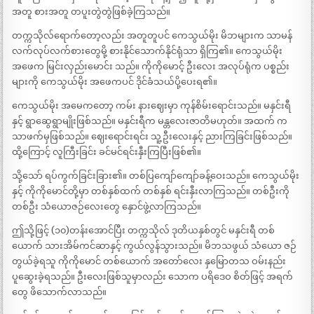
အတူ စားအတူ တပူးတွဲတွဲဖြစ်ခဲ့ကြသည်။
တက္ကသိုလ်ရောက်တော့လည်း အတူတူပင် ကေသွယ်မိုး မိဘများက သာမန်
လက်လုပ်လက်စားတွေမို့ စားနိုင်သောက်နိုင်ရုံသာ ရှိကြ၏။ ကေသွယ်မိုး
အဖေက မြင်းလှည်းမောင်း သည်။ ကိုကိုမောင့် ဦးလေး အလုပ်ရုံက ပစ္စည်း
များကို ကေသွယ်မိုး အဖေကပင် ဒိုင်ခံသယ်ပို့ပေးရ၏။
ကေသွယ်မိုး အမေကတော့ ကမ်း နားဈေးမှာ ကုန်စိမ်းရောင်းသည်။ မနှင်းရီ
နှင့် ရွာဆွေရွာမျိုးဖြစ်သည်။ မနှင်းရီက မန္တလေးဇာတိမဟုတ်။ အထက် က
သာဖက်မှဖြစ်သည်။ ဈေးရောင်းရင်း သူ့ဦးလေးနှင့် ညားကြခြင်းဖြစ်သည်။
ထို့ကြောင့် လူကြီးခြင်း ခင်မင်ရင်းနှီးကြပြီးဖြစ်၏။
သို့သော် ရပ်ကွက်ခြင်းခြား၏။ တစ်ပြကျော်ကျော်ခန့်ဝေးသည်။ ကေသွယ်မိုး
နှင့် ကိုကိုမောင်တို့မှာ တစ်နှစ်ထက် တစ်နှစ် ရင်းနှီးလာကြသည်။ တစ်ဦးကို
တစ်ဦး သံယောဇဉ်လေးတွေ နှောင်ဖွဲ့လာကြသည်။
ဤသို့ဖြင့် (၁၀)တန်းအောင်ပြီး တက္ကသိုလ် ဒုတိယနှစ်တွင် မနှင်းရီ တစ်
ယောက် သားအိမ်ကင်ဆာနှင့် ကွယ်လွန်သွားသည်။ မိဘသဖွယ် သံယော ဇဉ်
တွယ်ခဲ့ရသူ ကိုကိုမောင် တစ်ယောက် အတော်လေး နှမြောတသ ဝမ်းနည်း
ပူဆွေးခဲ့ရသည်။ ဦးလေးဖြစ်သူမှာလည်း သောက ပရိဒေဝ စိတ်ဖြင့် အရက်
တွေ ဖိသောက်လာသည်။