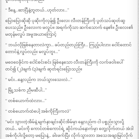
“ ဒီနေ့…ဆာပြီနဲ့တူတယ်…ဟုတ်လား…”
ပြောပြောဆိုဆို ပုဆိုးကိုလှန်၍ ဦးလေး လီးတန်ကြီးကို ပွတ်သပ်ဆုတ်ဆွ
ပေးသည်။ ဦးလေးက မလှုပ်။ အရက်ကိုသာ ဆက်သောက် နေ၏။ ဦးလေး၏
မတုန်မလှုပ် အမူအယာကြောင့်
“ ဘယ်လိုဖြစ်နေတာလဲကွာ… ခပ်တည်တည်ကြီး… ကြည့်ပါလား ငေါင်တောင်
တောင်နဲ့ လှုပ်လည်း မလှုပ်ဘူး…”
မဝေဝေခိုင်က ငေါင်စင်းစင်း ဖြစ်နေသော လီးတန်ကြီးကို လက်ဖဝါးပေါ်
တင်၍ (၂)ချက် (၃)ချက် ဆုတ်ရင်းပြောသည်။
“ မင်း…နေ့လည်က ဘယ်သွားသေးလဲ…”
“ မြို့သစ်က ညီမဆီပါ…”
“ တစ်ယောက်ထဲလား…”
“ တစ်ယောက်ထဲပေါ့ အစ်ကိုကြီးကလဲ”
“မင်း သွားတဲ့အိမ်နဲ့ မျက်နှာချင်းဆိုင်အိမ်မှာ နေ့လည်က ငါ ပစ္စည်းသွားပို့
တယ်… မင်းကို ကောင်တစ်ကောင်ရဲ့ ဆိုင်ကယ်နောက်မှာ တွေ့လိုက်တယ် အဲဒါ
အစ်ကိုပါလို့တော့ မပြောနဲ့… ခါးဖက်ပြီး လိုက်သွားတာ အသေအချာမြင်လိုက်