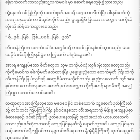
မြောက်တက်လာသည်။သူ့လက်ဖဝါး မှာ စောက်ရေတွေစိုရွှဲသွားသည်။
ထို့နောက် ဒစ်ပြဲကြီးကို စောက်ဖုတ်အဝသို့ တေ့ထားလိုက်ပြီး ခါးနှစ်ဖက်ကို
အကျအနဆုတ်ကာ ဖိသွင်းလိုက်သည်။ ပူနွေးရှိန်းမြသော အတွေ့က တကိုယ်
လုံးကို ဆိမ့်တက်သွားစေသည်။
“ ဇွိ…ဇွစ်…ဗြစ်…ဗြစ်…ဗရစ်…ဗြစ်…ဖွတ်”
လီးတန်ကြီးက စောက်ခေါင်းအတွင်းသို့ တထစ်ခြင်းနစ်ဝင်သွားသည်။ မဝေ
ဝေခိုင် ဖင်အိုးကြီးနှစ်မွှာက ကြွတက် ခါရမ်းသွား၏။
အားရ ကျေနပ်သော စိတ်တွေက သူမ တကိုယ်လုံးလွှမ်းဖုံးသွားတော့သည်။
ကိုကိုမောင်က ခါးကိုမတ်မတ်ထားပြီး ပူနွေးနူးညံ့သော စောက်ဖုတ် ကြီးထဲကို
လီးတန်ကြီးမြှုပ်သွင်း၍ ခေတ္တစိမ်ထားလိုက်သည်။ နူးညံ့သလောက် ညှစ်အား
စုပ်အား ကောင်းလှသော စောက်ဖုတ်အတွေ့က ကိုကိုမောင့် ရာဂမီးကို အလျှံ
ကြီးစွာ တောက်လောင်စေ၏။
တဏှာရာဂအားကြီးလှသော မဝေဝေခိုင် တစ်ယောက် သူ့စောက်ဖုတ်ကြီးထဲ
သို့ တင်းတင်းကြပ်ကြပ်ကြီး နစ်ဝင်နေသော လီးအရသာကို မိန်းမူးကျေနပ်စွာ
ခံစားနေစဉ် ဖင်ဆုံကြီးကို ပွတ်ပေးနေသဖြင့် အူထဲအသဲထဲ ယားယားတက်
လာသည်။ ဖင်ဆုံကတဆင့် ကျောပြင်နုနုဆီသို့ ရောက်သွား၏။ ကျောပြင်မှတ
ဆင့် အောက်သို့လျှိုဝင်ကာ နုရွတင်းအိနေ သော နို့အုံမို့မို့ကြီးကို ဆုတ်ချေပွတ်
ဆွပေးသည်။