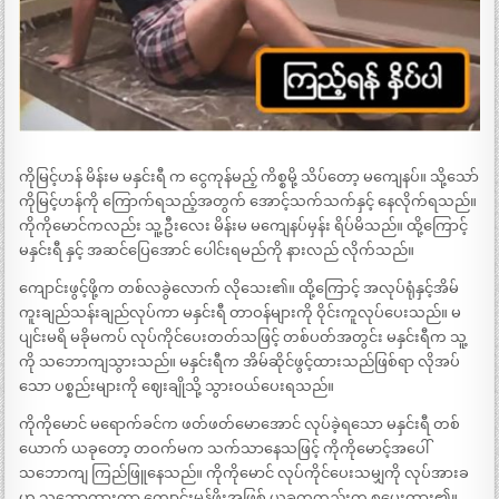
ကိုမြင့်ဟန် မိန်းမ မနှင်းရီ က ငွေကုန်မည့် ကိစ္စမို့ သိပ်တော့ မကျေနပ်။ သို့သော်
ကိုမြင့်ဟန်ကို ကြောက်ရသည့်အတွက် အောင့်သက်သက်နှင့် နေလိုက်ရသည်။
ကိုကိုမောင်ကလည်း သူ့ဦးလေး မိန်းမ မကျေနပ်မှန်း ရိပ်မိသည်။ ထို့ကြောင့်
မနှင်းရီ နှင့် အဆင်ပြေအောင် ပေါင်းရမည်ကို နားလည် လိုက်သည်။
ကျောင်းဖွင့်ဖို့က တစ်လခွဲလောက် လိုသေး၏။ ထို့ကြောင့် အလုပ်ရုံနှင့်အိမ်
ကူးချည်သန်းချည်လုပ်ကာ မနှင်းရီ တာဝန်များကို ဝိုင်းကူလုပ်ပေးသည်။ မ
ပျင်းမရိ မခိုမကပ် လုပ်ကိုင်ပေးတတ်သဖြင့် တစ်ပတ်အတွင်း မနှင်းရီက သူ့
ကို သဘောကျသွားသည်။ မနှင်းရီက အိမ်ဆိုင်ဖွင့်ထားသည်ဖြစ်ရာ လိုအပ်
သော ပစ္စည်းများကို ဈေးချိုသို့ သွားဝယ်ပေးရသည်။
ကိုကိုမောင် မရောက်ခင်က ဖတ်ဖတ်မောအောင် လုပ်ခဲ့ရသော မနှင်းရီ တစ်
ယောက် ယခုတော့ တဝက်မက သက်သာနေသဖြင့် ကိုကိုမောင့်အပေါ်
သဘောကျ ကြည်ဖြူနေသည်။ ကိုကိုမောင် လုပ်ကိုင်ပေးသမျှကို လုပ်အားခ
ဟု သဘောထားကာ ကျောင်းမုန့်ဖိုးအဖြစ် ယခုကတည်းက စုပေးထား၏။