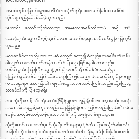
ဆတ်ဆတ်တုန်ခါနေ၏။
လေထဲတွင် မြောက်သွားသလို ခံစားလိုက်ရပြီး ထောပတ်မြစ်ထဲ အစိမ်ခံ
လိုက်ရသည့်နှယ် အီဆိမ့်သွားသည်။
“ကောင်း…. ကောင်းလိုက်တာကွာ…. အမလေးအရမ်းထိတာပဲ….. အင့်….. အ”
ဆောင့်ချက်တွေက မီးပွင့်ထွက်မလား အောက်မေ့ရအောင် သန်လွန်းမြန်လွန်း
လှသည်။
မဝေဝေခိုင်ကလည်း အားကျမခံ ကော့၍ ကော့၍ ခံသည်။ တခေါင်းလုံးရမ်း
ခါလျှက် တဆတ်ဆတ်တုန်ကာ ငါးရံ့ပြာလူး ဖြစ်နေပါတော့သည်။
တင်ပါးခွက်ကြောကြီးတွေ ရှုံ့ခွက်၍ နောက်သို့ ပစ်ပစ်ခံနေသည်မှာ
ကြောက်ဖွယ်လိလိ ကြက်သီးထစရာကြီးဖြစ်သည်။ မဝေဝေခိုင်လို မိန်းမမျိုး
က တဏှာရာဂအားကြီး၏။ ရမ္မက်သွေးသားသောင်းကြမ်းသည်။ ထို့ကြောင့်
သာမန်လီးကို ဖြုံလေ့မရှိ။
အခု ကိုကိုမောင့် လီးကြီးမှာ စံချိန်မှီရုံမျှမက လွန်၍ပင်နေတော့ သည်။ အလိုး
အဆောင့်အညှောင့်တွေကလည်း သန်မြန်ရုံမျှမက ကြမ်းလည်းကြမ်း၏။ မဝေ
ဝေခိုင် အလွန်တောင့်တခဲ့ရသော လီးမျိုးကို အခုမှပင် ခံရတော့၏။
ကိုကိုမောင်က အောက်မှပင့်ထိုးပြီး လိုးနေရာမှ ပုံစံကို ပြောင်းလိုက်၏။ လီး
တန်ကြီးကို ဒစ်အရင်းထိရောက်အောင် ထုတ်၏။ ပြီးမှ ခပ် ပြင်းပြင်းဆောင့်
ဆောင့်လိုးသည်။ မဝေဝေခိုင် သံကုန်ညှစ်၍ အော်ဟစ်မိပါတော့၏။