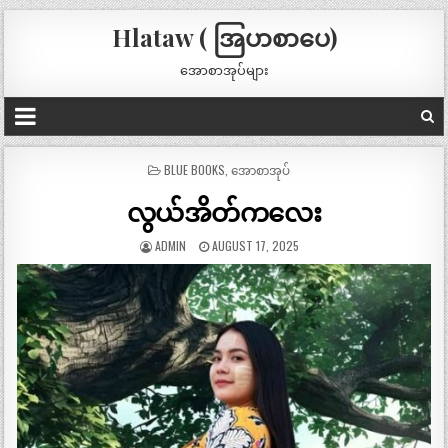
Hlataw ( အြပာစာပေ)
အောစာအုပ်များ
POSTED
BLUE BOOKS
,
အောစာအုပ်
IN
လွယ်အိတ်ကလေး
ADMIN
AUGUST 17, 2025