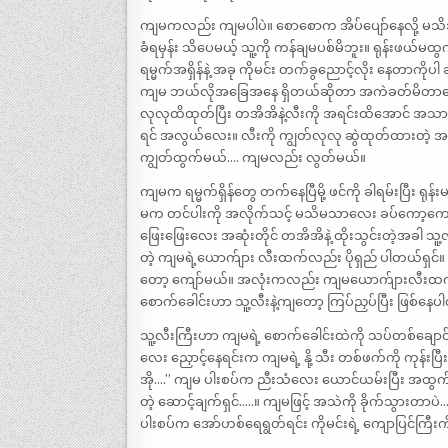
ကျမကလည်း ကျမပါပဲ။ စောစောက အိပ်ပျော်နေလို့ မသိဘဲ
ခံရမှန်း သိပေမယ့် သူ့ကို ကန်ချမပစ်မိဘူး။ ရုန်းဖယ်
ရမ္မက်အရှိန်နဲ့ အခု ကိုမင်း တက်ခွညောင့်လိုး နေတာက
ကျမ ဘယ်လိုအခြေအနေ ရှိတယ်ဆိုတာ အကဲခတ်မိတာပေါ့…
လုလုထိထုတ်ပြီး တအိအိနဲ့လီးကို အရင်းထိအောင် အသာလေ
ရင် အလွယ်လေး။ လီးကို ကျွတ်လုလု ဆွဲထုတ်ထားတဲ့ အချိ
ကျွတ်ထွက်မယ်…. ကျမလည်း လွတ်မယ်။
ကျမက ရမ္မက်ရှိန်တွေ တက်နေပြီမို့ ဖင်ကို ခါရမ်းပြီး 
မက တင်ပါးကို အလိုက်သင့် မသိမသာလေး ခပ်ကော့ကော့ 
ဖြေးဖြေးလေး အဆုံးတိုင် တအိအိနဲ့ ထိုးသွင်းတဲ့အခါ သူ့
တဲ့ ကျမရဲ့ယောက်ျား လီးထက်လည်း ပိုရှည် ပါတယ်ရှင်။ 
တော့ ကျော်မယ်။ အလုံးကလည်း ကျမယောက်ျားလီးထက် ပိုတ
စောက်ခေါင်းဟာ သူ့လီးနဲ့ကျတော့ ကြပ်ညှပ်ပြီး ဖြစ်နေ
သူ့လီးကြီးဟာ ကျမရဲ့ စောက်ခေါင်းထဲကို သပ်တစ်ချောင
လေး ညှောင့်နေရင်းက ကျမရဲ့ နို့ သီး တစ်ဖက်ကို ကုန်းပ
အို….” ကျမ ပါးစပ်က ညီးသံလေး ယောင်ယမ်းပြီး အထွက်မ
တဲ့ ဆောင့်ချက်ရှင်…..။ ကျမဖြင့် အသဲကို ခိုက်သွားတာ
ပါးစပ်က အော်ဟစ်ရေရွတ်ရင်း ကိုမင်းရဲ့ ကျောပြင်ကြီ