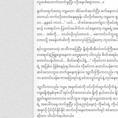
လူတစ်ယောက်တက်ခွပြီး လိုးနေပါရောလား….။
ရုတ်တရက်တော့ ကျမဟာ အိပ်မက်ဆက်ပြီး မက်နေတယ်လို
တကယ် တက်လိုးတာခံနေရမှန်း သိလိုက်တော့ ကျမက ရုန်
ဟ….နုနုခင် ကလဲ….” ဟင်….. ဒါ ဇင်မာယောက်ျား ကိုမင
မယ့် လရောင်က ပြတင်းပေါက်က ဝင်နေတော့ ကျမရဲ့အပေါ်မှ
ဟာ…. အစ်ကို….. ဘယ်လိုလုပ်တာလဲ….. မကောင်းပါဘူးရှင်….
လားလို့ အခန်းတံခါးကို အသာလှပ်ကြည့်တော့ ကုတင်ပေါ်မှ
ရင်လျှားထားတဲ့ ထဘီကပြေပြီး နို့အုံအိအိဝင်းဝင်းကြီးတ
လရောင်နဲ့ ဖြူဖွေးနေတာ တွေ့ရတော့ ငါလည်း စိတ်အရမ်း
တောင်းပန်ပါတယ်…. စိတ်မဆိုးပါနဲ့…..” ကိုမင်းက တောင
ရဲ့ အပြစ်ပဲ ဖြစ်နေပုံရပါတယ်။ ကိုမင်းက တောင်းပန
ဆင်းသေးဘူး။ တက်ခွနေတုန်းပဲ။ သူ့လီးကြီးကလည်း ကျ
က တောင်းပန်စကားပြောရင်းနဲ့ ဖင်တလှုပ်လှုပ်နဲ့ လုပ်န
သူ့လီးကလည်း ကျမ အဖုတ်ထဲကို ဝင်လိုက်ထွက်လိုက်နဲ့
ကျမနို့အုံနှစ်ခုပေါ် အုပ်ကိုင်ထားတယ်။ နို့ကို နယ်တယ်
ချွတ်ချထားတာလား မသိဘူး။ ကျမ ရင်လျှားထားတဲ့ ထဘီက 
ရဲ့ အပေါ်ကနေ တက်ခွပြီး လိုးညောင့်နေတဲ့ ကိုမင်းရဲ့
အခုလို ပိုင်ပိုင်နိုင်နိုင် တက်လိုးနေတာထောက်ရင် ဇင်မာ
ဆိုတာ သိလိုက်ရပါတယ်။