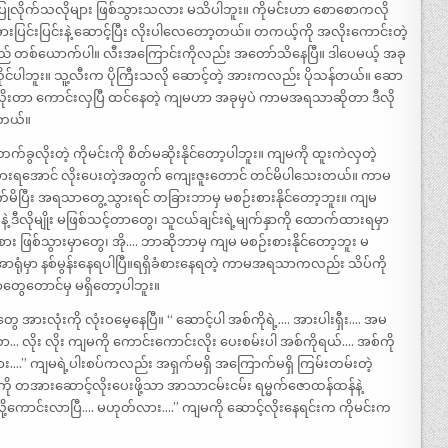
င့်ပြုလိုက်သလိုများ ဖြစ်သွားသလား မသိပါဘူး။ ကိုမင်းဟာ စောစောကလို
ားပြင်းပြင်းနဲ့ ဆောင့်ပြီး လိုးပါလေတော့တယ်။ တကယ့်ကို အလိုးကောင်းတဲ့
သည် တစ်ယောက်ပါ။ လီးအကြောင်းကိုလည်း အတော်သိနေပြီ။ ဒါပေမယ့် အခု
ိုင်ပါဘူး။ သူ့လီးက ပိုကြီးသလို ဆောင့်တဲ့ အားကလည်း ပိုသန်တယ်။ ဆော
ိုးတာ ကောင်းလှပြီ ထင်နေတဲ့ ကျမဟာ အခုမှပဲ ကာမအရသာဆိုတာ ဒီလို
ါတယ်။
 တက်ခွလိုးတဲ့ ကိုမင်းကို စိတ်မဆိုးနိုင်တော့ပါဘူး။ ကျမကို ထူးကဲလှတဲ့
ခံစားရအောင် လိုးပေးတဲ့အတွက် ကျေးဇူးတောင် တင်မိပါသေးတယ်။ ကာမ
ပြီး အရသာတွေ့သွားရင် တခြားဘာမှ မစဉ်းစားနိုင်တော့ဘူး။ ကျမ
ဲ့ ဒီလိုမျိုး မဖြစ်သင့်တာတွေ၊ သူငယ်ချင်းရဲ့မျက်နှာကို ထောက်ထားရမှာ
း ဖြစ်သွားမှာတွေ၊ အို…. ဘာဆိုဘာမှ ကျမ မစဉ်းစားနိုင်တော့ဘူး မ
ာရုံမှာ နစ်မွန်းနေရပါပြီ။ရရှိခံစားနေရတဲ့ ကာမအရသာကလည်း သိပ်ကို
ေတောင်မှ မရှိတော့ပါဘူး။
ားလုံးကို လုံးဝမေ့နေပြီ။ “ ဆောင့်ပါ အစ်ကိုရဲ့…. အားပါးရှီး…. အမ
လိုး လိုး ကျမကို ကောင်းကောင်းလိုး ပေးစမ်းပါ အစ်ကိုရယ်…. အစ်ကို
 အား….” ကျမရဲ့ပါးစပ်ကလည်း အရှက်မရှိ အကြောက်မရှိ ကြမ်းတမ်းတဲ့
 တအားဆောင့်လိုးပေးဖို့သာ အာသာငမ်းငမ်း ရမ္မက်ဇောထန်ထန်နဲ့
လို့ကောင်းလာပြီ…. မဟုတ်လား….” ကျမကို ဆောင့်လိုးနေရင်းက ကိုမင်းက