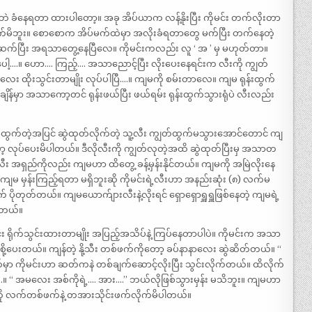
 ခံနေရတာ ထားပါတော့။ အခု အိပ်ယာက လန့်နိုးပြီး ကိုမင်း တက်လိုးတာ
မထွက်မိဘူး။ စောစောက အိပ်မက်ထဲမှာ အလိုးခံရတာတွေ မက်ပြီး တက်နေတဲ့
ိုပါ ဆက်ပြီး အရသာတွေ့နေပြီလေ။ ကိုမင်းကလည်း လူ ‘ အ ’ မှ မဟုတ်တာ။
.။ ဟော…. ကြည့်…. အသာညောင့်ပြီး လိုးပေးနေရင်းက လီးကို ကျွတ်
း ထိုးသွင်းတာမျိုး လုပ်ပါပြီ….။ ကျမကို စမ်းတာလေ။ ကျမ ရုန်းထွက်
န်မှာ အသာကော့တင် ရုန်းဖယ်ပြီး ဖယ်ရမ်း ရုန်းထွက်သွားရုံပဲ လီးလည်း
ရုန်းမထွက်တဲ့အပြင် ဆွဲထုတ်လိုက်တဲ့ သူ့လီး ကျွတ်ထွက်မသွားအောင်တောင် ကျ
လုပ်ပေးမိပါတယ်။ ဒီလိုလီးကို ကျွတ်လုတဲ့အထိ ဆွဲထုတ်ပြီးမှ အသာတ
လီး အရှည်ကိုလည်း ကျမဟာ ထိတွေ့ ခန့်မှန်းနိုင်တယ်။ ကျမကို အမြဲလိုးနေ
ကျမ မှန်းကြည့်ရတာ မရှိဘူးဆို ကိုမင်းရဲ့လီးဟာ အနည်းဆုံး (၈) လက်မ
ုတ်တယ်။ ကျမယောက်ျားလီးနဲ့လိုးရင် ရှောရှောရှူရှူဖြစ်နေတဲ့ ကျမရဲ့
ပါတယ်။
်း ရိုက်သွင်းထားတာမျိုး အပြည့်အသိပ်နဲ့ ကြပ်နေတာပါပဲ။ ကိုမင်းက အသာ
ြီးစို့ပေးတယ်။ ကျန်တဲ့ နို့သီး တစ်ဖက်ကိုတော့ ခပ်နာနာလေး ဆွဲဆိတ်တယ်။ “
ှာ ကိုမင်းဟာ ဆတ်ကနဲ တစ်ချက်ဆောင့်လိုးပြီး သွင်းလိုက်တယ်။ ထိလိုက်
ပဲ….။ “ အမလေး အစ်ကိုရဲ့…. အား….” ဘယ်လိုဖြစ်သွားမှန်း မသိဘူး။ ကျမဟာ
းကို လက်တစ်ဖက်နဲ့ တအားသိုင်းဖက်လိုက်မိပါတယ်။