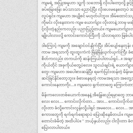
ကျမရဲ့ အပြုအမူဟာ သူ့ကို သဘောရှိ လိုးပါတော့လို့ ခွ
ခပ်ဖြေးဖြေး ခပ်သာသာ ညောင့်ပြီး လိုးပေးမနေတော့ပဲ အ
လူပဲရှင်။ ကျမဟာ အပျိုစင် မဟုတ်ပါဘူး။ အိမ်ထောင်
ကိုမင်း လိုးနေတာက ကျမ ယောက်ျား လိုးတာနဲ့ ဘာမှ မဆ
င့်လိုးတဲ့နည်းကလည်း ပညာပြည့်တယ်။ ကျမယောက်ျားလ
မျိုးပါလားလို့ ကောင်းကောင်းကြီးကို သိလာရတာ ဖြစ်ပ
ဒါကြောင့် ကျမကို အချောင်ဝင်နှိုက်ပြီး အိပ်ပျော်နေတုန်း
ကာမ အရသာကို ထူးထူးကဲကဲ မြိန်မြိန်ယှက်ယှက်ကြီး 
စိတ်ကလည်း တကယ်ကို ဆန်းကြယ်ပါတယ်ရှင်…။ အချက်မိ
ကိုယ်တိုင် အခုကိုယ်တွေ့ပဲလေ။ သူငယ်ချင်းရဲ့ ယောက်ျားန
တွေ၊ ကျမဟာ အပေါစားဆန်ပြီး ရမက်ပြင်းထန်တဲ့ မိန်းမစာ
ဆင်ခြင်နိုင်တော့ဘူး။ ခံစားနေရတဲ့ ကာမအရသာ အတွေ့အ
ကောင်းနေတာကိုး….။ ကျမလေ ရှက်တာတွေ ကြောက်တာတွ
မိန်းကလေးတစ်ယောက်အနေနဲ့ အိန္ဒြေဆည်ရမှာတွေ ဘာတွေ အ
လေး လေး….. ကောင်းလိုက်တာ…. အား…. ကောင်းလိုက်တာ… 
လိုးတာ ခံလို့ကောင်းလွန်းလို့ပါရှင် အမလေး…. လေး….
စကားတွေကို ရက်ရက်ရောရာပဲ ပြောဆိုနေမိတယ်။ ကျမကို
တောင်းခံမိတဲ့ အထိပါပဲ။ “ ဘယ့်နှယ်လည်း ငါလိုးတာ ခံ
ပြောလာပါတယ်။