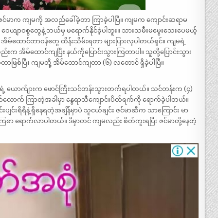
်း ဇင်မာက ကျမကို အလည်ခေါ်ခဲ့တာ ကြာခဲ့ပါပြီ။ ကျမက ကျောင်းဆရာမ
ဝေယျာဝစ္စတွေနဲ့ ဘယ်မှ မရောက်နိုင်ခဲ့ပါဘူး။ သားသမီးမမွေးသေးပေမယ့်
် အိမ်ထောင်တာဝန်တွေ ထိန်းသိမ်းရတာ များပြားလှပါတယ်ရှင်။ ကျမရဲ့
ကတည်းက အိမ်ထောင်ကျပြီး နယ်ကိုပြောင်းသွားကြတာပါ။ သူတို့ပြောင်းသွား
ာဖြစ်ပြီး ကျမတို့ အိမ်ထောင်ကျတာ (၆) လတောင် ရှိခဲ့ပါပြီ။
 ကျမရဲ့ ယောက်ျားက ဖောင်ကြီးသင်တန်းသွားတက်ရပါတယ်။ သင်တန်းက (၄)
်လောက် ကြာတဲ့အခါမှာ နွေရာသီကျောင်းပိတ်ရက်ကို ရောက်ခဲ့ပါတယ်။
ျင်းရိရိနဲ့ ရှိနေရတဲ့အချိန်မှာပဲ သူငယ်ချင်း ဇင်မာဆီက သာကြောင်း မာ
နေကြစာ ရောက်လာပါတယ်။ ဒီမှာတင် ကျမလည်း စိတ်ကူးရပြီး ဇင်မာတို့နေတဲ့