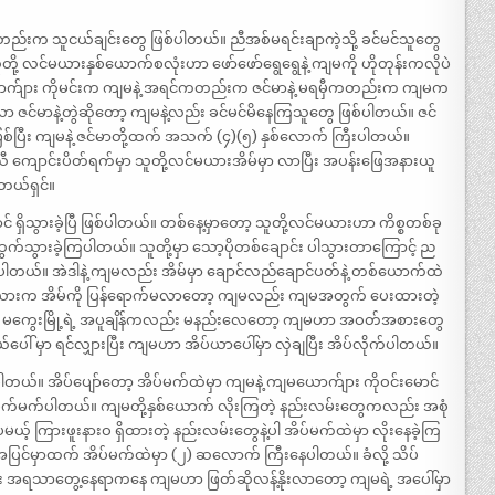
းက သူငယ်ချင်းတွေ ဖြစ်ပါတယ်။ ညီအစ်မရင်းချာကဲ့သို့ ခင်မင်သူတွေ
့ လင်မယားနှစ်ယောက်စလုံးဟာ ဖော်ဖော်ရွေရွေနဲ့ ကျမကို ဟိုတုန်းကလိုပဲ
 ယောက်ျား ကိုမင်းက ကျမနဲ့ အရင်ကတည်းက ဇင်မာနဲ့ မရမှီကတည်းက ကျမက
ဇင်မာနဲ့တွဲဆိုတော့ ကျမနဲ့လည်း ခင်မင်မိနေကြသူတွေ ဖြစ်ပါတယ်။ ဇင်
ြစ်ပြီး ကျမနဲ့ ဇင်မာတို့ထက် အသက် (၄)(၅) နှစ်လောက် ကြီးပါတယ်။
ောင်းပိတ်ရက်မှာ သူတို့လင်မယားအိမ်မှာ လာပြီး အပန်းဖြေအနားယူ
ါတယ်ရှင်။
် ရှိသွားခဲ့ပြီ ဖြစ်ပါတယ်။ တစ်နေ့မှာတော့ သူတို့လင်မယားဟာ ကိစ္စတစ်ခု
်ကို ထွက်သွားခဲ့ကြပါတယ်။ သူတို့မှာ သော့ပိုတစ်ချောင်း ပါသွားတာကြောင့် ည
သွားခဲ့ပါတယ်။ အဲဒါနဲ့ ကျမလည်း အိမ်မှာ ချောင်လည်ချောင်ပတ်နဲ့ တစ်ယောက်ထဲ
မယားက အိမ်ကို ပြန်ရောက်မလာတော့ ကျမလည်း ကျမအတွက် ပေးထားတဲ့
းဖြစ် မကွေးမြို့ရဲ့ အပူချိန်ကလည်း မနည်းလေတော့ ကျမဟာ အဝတ်အစားတွေ
ါ် မှာ ရင်လျှားပြီး ကျမဟာ အိပ်ယာပေါ်မှာ လှဲချပြီး အိပ်လိုက်ပါတယ်။
ပါတယ်။ အိပ်ပျော်တော့ အိပ်မက်ထဲမှာ ကျမနဲ့ ကျမယောက်ျား ကိုဝင်းမောင်
ိပ်မက်မက်ပါတယ်။ ကျမတို့နှစ်ယောက် လိုးကြတဲ့ နည်းလမ်းတွေကလည်း အစုံ
မယ့် ကြားဖူးနားဝ ရှိထားတဲ့ နည်းလမ်းတွေနဲ့ပါ အိပ်မက်ထဲမှာ လိုးနေခဲ့ကြ
ြင်မှာထက် အိပ်မက်ထဲမှာ (၂) ဆလောက် ကြီးနေပါတယ်။ ခံလို့ သိပ်
ြီး အရသာတွေ့နေရာကနေ ကျမဟာ ဖြတ်ဆိုလန့်နိုးလာတော့ ကျမရဲ့ အပေါ်မှာ