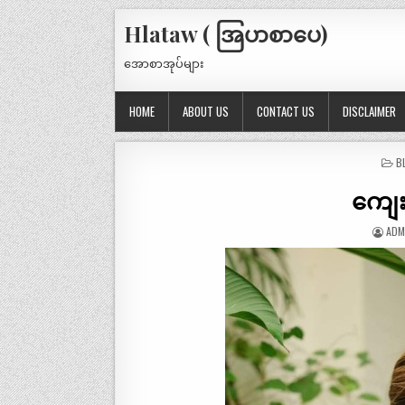
Hlataw ( အြပာစာပေ)
အောစာအုပ်များ
HOME
ABOUT US
CONTACT US
DISCLAIMER
P
B
IN
ကျေးဇ
ADM