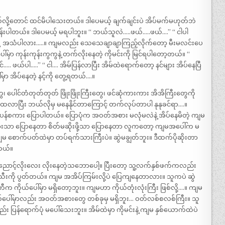
့တောင် ထင်မိပါသေးတယ်။ ဒါပေမယ့် ချက်ချင်းပဲ အိပ်မက်မဟုတ်ဘဲ
းပါတယ်။ ဒါပေမယ့် မရပါဘူး။ “ ဘယ်သူလဲ…..ဖယ်…..ဖယ်….” “ ငါပါ
်းရဲ့ အသံပါလား…..။ ကျမလည်း သေသေချာချာကြည့်လိုက်တော့ မီးမလင်းပေ
ာ ကုန်းကုန်းကွကွနဲ့ တက်လိုးနေတဲ့ ကိုမင်းကို မြင်ရပါတော့တယ်။ “
. ဖယ်ပါ…..” “ ငါ…. အိမ်ပြန်လာပြီး အိမ်ထဲရောက်တော့ နင်များ အိပ်နေပြီ
ာ အိပ်နေတဲ့ နင့်ကို တွေ့ရတယ်….။
ွေ၊ ပေါင်တံတုတ်တုတ် ဖြိုးဖြိုးကြီးတွေ၊ ဖင်ဆုံကားကား အိအိကြီးတွေကို
ထလာပြီး ဘယ်လိုမှ မနေနိုင်တာကြောင့် တက်လုပ်တာပါ နုနုခင်ရာ….။
်းပန်စကား ပြောပါတယ်။ ပြောပုံက အဝတ်အစား မလုံမလဲနဲ့ အိပ်နေမိတဲ့ ကျမ
်စကားသာ ပြောနေတာ စိတ်မဆိုးဖို့သာ ပြောနေတာ လူကတော့ ကျမအပေါ်က မ
မ စောက်ပတ်ထဲမှာ တပ်ရက်သားကြီးပဲ။ ဆွဲမချွတ်ဘူး။ ဒီထက်ပိုဆိုးတာ
ေတယ်။
 ညောင့်လိုးလေး လိုးနေတဲ့သဘောပေါ့။ ပြီးတော့ သူ့လက်နှစ်ဖက်ကလည်း
။ နို့သီးကို ပွတ်တယ်။ ကျမ အအိပ်ကြမ်းလို့ပဲ ပြေကျနေတာလား။ သူကပဲ ဆွဲ
ကိုယ်ပေါ်မှာ မရှိတော့ဘူး။ ကျမဟာ ကိုယ်တုံးလုံးကြီး ဖြစ်လို့….။ ကျမ
 ကိုယ်ပေါ်မှာလည်း အဝတ်အစားတွေ တစ်ခုမှ မရှိဘူး… ဝတ်လစ်စလစ်ကြီး။ သူ
လည်း ပြန်ရောက်ပုံ မပေါ်သေးဘူး။ အိမ်ထဲမှာ ကိုမင်းနဲ့ ကျမ နှစ်ယောက်ထဲပဲ