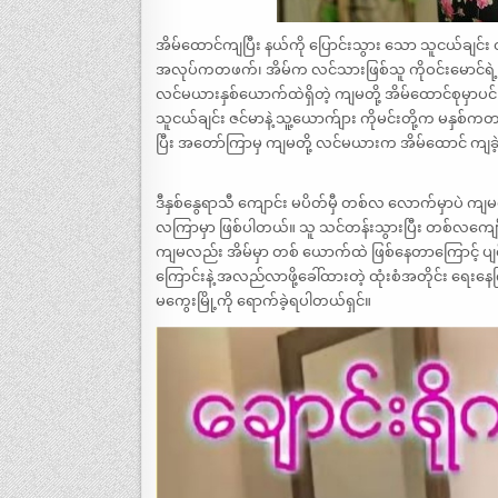
အိမ်ထောင်ကျပြီး နယ်ကို ပြောင်းသွား သော သူငယ်ချင
အလုပ်ကတဖက်၊ အိမ်က လင်သားဖြစ်သူ ကိုဝင်းမောင်ရဲ့ 
လင်မယားနှစ်ယောက်ထဲရှိတဲ့ ကျမတို့ အိမ်ထောင်စုမှာပင
သူငယ်ချင်း ဇင်မာနဲ့ သူ့ယောက်ျား ကိုမင်းတို့က မနှစ်
ပြီး အတော်ကြာမှ ကျမတို့ လင်မယားက အိမ်ထောင် ကျခဲ့တ
ဒီနှစ်နွေရာသီ ကျောင်း မပိတ်မှီ တစ်လ လောက်မှာပဲ
လကြာမှာ ဖြစ်ပါတယ်။ သူ သင်တန်းသွားပြီး တစ်လကျော
ကျမလည်း အိမ်မှာ တစ် ယောက်ထဲ ဖြစ်နေတာကြောင့် ပျင်းပ
ကြောင်းနဲ့ အလည်လာဖို့ခေါ်ထားတဲ့ ထုံးစံအတိုင်း ရေး
မကွေးမြို့ကို ရောက်ခဲ့ရပါတယ်ရှင်။