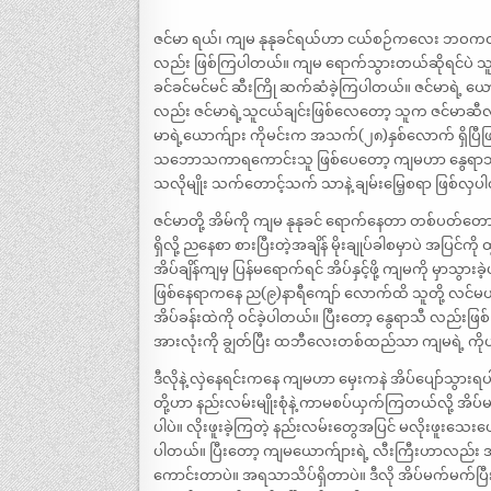
ဇင်မာ ရယ်၊ ကျမ နုနုခင်ရယ်ဟာ ငယ်စဉ်ကလေး ဘဝကတည်
လည်း ဖြစ်ကြပါတယ်။ ကျမ ရောက်သွားတယ်ဆိုရင်ပဲ သူတို
ခင်ခင်မင်မင် ဆီးကြို ဆက်ဆံခဲ့ကြပါတယ်။ ဇင်မာရဲ့
လည်း ဇင်မာရဲ့သူငယ်ချင်းဖြစ်လေတော့ သူက ဇင်မာဆီလာ 
မာရဲ့ယောက်ျား ကိုမင်းက အသက်(၂၈)နှစ်လောက် ရှိပြီဖ
သဘောသကာရကောင်းသူ ဖြစ်ပေတော့ ကျမဟာ နွေရာသီ ကျ
သလိုမျိုး သက်တောင့်သက် သာနဲ့ ချမ်းမြေ့စရာ ဖြစ်လှပ
ဇင်မာတို့ အိမ်ကို ကျမ နုနုခင် ရောက်နေတာ တစ်ပတ်တောင
ရှိလို့ ညနေစာ စားပြီးတဲ့အချိန် မိုးချုပ်ခါစမှာပဲ အပြင
အိပ်ချိန်ကျမှ ပြန်မရောက်ရင် အိပ်နှင့်ဖို့ ကျမကို မှာ
ဖြစ်နေရာကနေ ည(၉)နာရီကျော် လောက်ထိ သူတို့ လင်
အိပ်ခန်းထဲကို ဝင်ခဲ့ပါတယ်။ ပြီးတော့ နွေရာသီ လည်
အားလုံးကို ချွတ်ပြီး ထဘီလေးတစ်ထည်သာ ကျမရဲ့ ကိုယ်ပေ
ဒီလိုနဲ့ လှဲနေရင်းကနေ ကျမဟာ မှေးကနဲ အိပ်ပျော်သွားရ
တို့ဟာ နည်းလမ်းမျိုးစုံနဲ့ ကာမစပ်ယှက်ကြတယ်လို့ အ
ပါပဲ။ လိုးဖူးခဲ့ကြတဲ့ နည်းလမ်းတွေအပြင် မလိုးဖူးသေးပေ
ပါတယ်။ ပြီးတော့ ကျမယောက်ျားရဲ့ လီးကြီးဟာလည်း အပ
ကောင်းတာပဲ။ အရသာသိပ်ရှိတာပဲ။ ဒီလို အိပ်မက်မက်ပ