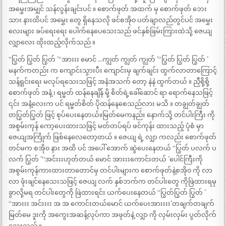
အမွှေးအမျှင် သန်လွန်းချင်းပင် ။ စောက်ဖုတ် အထက် မှ စောက်ဖုတ် ဘေး
သား နားထိပင် အမွှေး တွေ ရှိနေသလို ဖင်စအို၀ ပတ်ချာလည်တွင်ပင် အမွှေး
လေးများ ခပ်ရေးရေး ပေါက်နေပေသေးသည် ဖင်နှစ်ခြမ်းကြားထဲသို့ ဇေယျ
လျှာလေး ထိုးထည့်လိုက်သည် ။
“ပြွတ် ပြွတ် ပြွတ် ´´ “အားးး မောင် …ကျွတ် ကျွတ် ကျွတ် ´´ “ပြွတ် ပြွတ် ပြွတ် ´´
မနက်ကတည်း က ကျောင်းသွားပီး ကျောင်းမှ ချက်ချင်း ထွက်လာတာကြောင့်
သန့်ရှင်းရေး မလုပ်ရသေးသဖြင့် အနံအသက် တော့ နဲနဲ ထွက်တယ် ။ ညှီစို့စို့
စောက်ဖုတ် အနံ့ ၊ ရမ္မတ် ထန်နေချိန် မို့ စိတ်ရဲ့ခေါ်ဆောင် ရာ ရောက်နေသဖြင့်
၎င်း အနံ့လေးက ပင် ရမ္မတ်စိတ် ပိုထန်နေစေသည်လား မသိ ။ တချွတ်ချွတ်
တပြွတ်ပြွတ် ဖြင့် စုပ်ပေးနေတယ်။မြတ်မေကနည်း နောက်သို့ တင်ပါးကြီး ကို
အစွမ်းကုန် ကော့ပေးထားသဖြင့် မတ်တပ်ရပ် ဖင်ကုန်း ထားသည့် ပုံစံ မှာ
ဇေယျအကြိုက် ဖြစ်နေလေတော့တယ် ။ ဇေယျ ရဲ့ လျှာ ကလည်း စောက်ဖုတ်
တင်မက စအို၀ နား အထိ ပင် အပေါ် အောက် ဆွဲပေးနေတယ် “ပြွတ် ပလက် ပ
လက် ပြွတ် ´´ “အင်းးးဟုတ်တယ် မောင် အားးးကောင်းတယ် ´´ ပေါင်ကြီးကို
အစွမ်းကုန်ကားထားတာတောင်မှ တင်ပါးများက စောက်ဖုတ်နဲ့စအို၀ ကို လာ
လာ ဖုံးချင်နေသေးသဖြင့် ဇေယျ လက် နှစ်ဘက်က တင်ပါးတွေ ကိုဖြဲထားရမှ
ခွာလို့မရ တင်ပါးတွေကို ဖြဲထားရင်း ယက်ပေးနေတယ် “ပြွတ်ပြွတ် ပြွတ် ´´
“အားးး အင်းးးး အ အ ကောင်းတယ်မောင် ယက်ပေးအားးးး´´ တချက်တချက်
မြတ်မေ ဒူးကို အကွေးအဆန့်လုပ်ကာ အဖုတ်နဲ့ လျှာ ကို လှမ်းလှမ်း ပွတ်လိုက်
သေးသည် ။