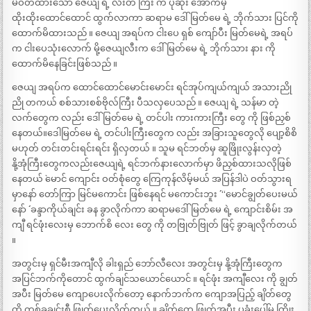
မဝတ်ထားသော ဇေယျ ရဲ့ လီးတံ ကြီး က ပုဆိုး အောက်မှ
ထိုးထိုးထောင်ထောင် ထွက်လာကာ ဆရာမ ဒေါ်မြတ်မေ ရဲ့ ဘိုက်သား ပြင်ကို
ထောက်မိထားသည် ။ ဇေယျ အရပ်က ငါးပေ ရှစ် ကျော်ပီး မြတ်မေရဲ့ အရပ်
က ငါးပေသုံးလောက် မို့ဇေယျလီးက ဒေါ်မြတ်မေ ရဲ့ ဘိုက်သား နား ကို
ထောက်မိနေခြင်းဖြစ်သည် ။
ဇေယျ အရပ်က ထောင်ထောင်မောင်းမောင်း ရင်အုပ်ကျယ်ကျယ် အသားညို
ညို တကယ် စစ်သားစစ်ဗိုလ်ကြီး ပီသလှပေသည် ။ ဇေယျ ရဲ့ သန်မာ တဲ့
လက်တွေက လည်း ဒေါ်မြတ်မေ ရဲ့ တင်ပါး ကားကားကြီး တွေ ကို ဖြစ်ညှစ်
နေတယ်။ဒေါမြတ်မေ ရဲ့ တင်ပါးကြီးတွေက လည်း အခြားသူတွေလို ပျော့စိစိ
မဟုတ် တင်းတင်းရင်းရင်း ရှိလှတယ် ။ သူမ ရင်ဘတ်မှ ဆူဖြိုးလွန်းလှတဲ့
နို့အုံကြီးတွေကလည်းဇေယျရဲ့ ရင်ဘက်နားလောက်မှာ ဖိညှစ်ထားသလိုဖြစ်
နေတယ် `မောင် ကျောင်း ဝတ်စုံတွေ ကြေကုန်လိမ့်မယ် အပြန်ဒါပဲ ဝတ်သွားရ
မှာနော် တော်ကြာ မြင်မကောင်း ဖြစ်နေရင် မကောင်းဘူး ´´ “မောင်ချွတ်ပေးမယ်
နော် ´´ ခန္ဒာကိုယ်ချင်း ခန ခွာလိုက်ကာ ဆရာမဒေါ်မြတ်မေ ရဲ့ ကျောင်းစိမ်း အ
ကျီ ရင်ဖုံးလေးမှ ဘောက်စိ လေး တွေ ကို တဗြုတ်ဗြုတ် ဖြင့် ခွာချလိုက်တယ်
။
အတွင်းမှ ရှင်မီးအကျီလို ခါးရှည် ဘော်လီလေး အတွင်းမှ နို့အုံကြီးတွေက
အပြင်ဘက်ကိုတောင် ထွက်ချင်သယောင်ယောင် ။ ရင်ဖုံး အကျီလေး ကို ချွတ်
အပီး မြတ်မေ ကျောပေးလိုက်တော့ နောက်ဘက်က ကျောအပြည့် ချိတ်တွေ
ကို တစ်ခုချင်းစီ ဖြုတ်ပေးလိုက်တယ် ။ ချိတ်တွေ ဖြုတ်အပီး ပုခုံးပေါ်မှ ကြိုး