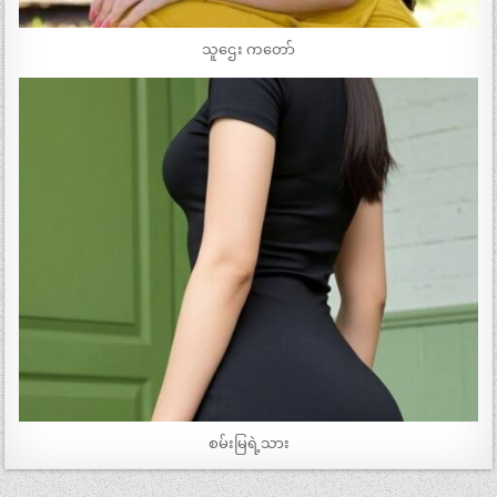
သူဌေး ကတော်
စမ်းမြရဲ့သား