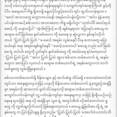
သလို ဝမ်းလည်းသာရတယ် ။ဖုန်းရရချင်း ပဲ ကျောင်းအုပ်ဆရာကြီးထံ ခွင့်တို
င်ပီး အရေးပေါ် ကိစ္စ ရှိတာမို့ နေ့တပိုင်းခွင့်တောင်း ရင်း ထွက်လာခဲ့ရတာ ။
“မောင် အသားတွေ မဲသွားတယ်နော် အရမ်းပင်ပန်းလို့လား ´´ “အင်းး နဲနဲ တော့
ပင်ပန်းတာပေါ့ စစ်သားပဲ အသားမဲတာ ကိစ္စ မရှိပါဘူး´´ “ဟုတ်ပါပီ မောင်ရယ်
မောင့် ကို သနားလို့ပါ ´´ “အဲ့ဒါကြောင့် မ ကို ချစ်နေရတာ ´´ ပြောရင်း ဇေယျ က
ဆရာမ ဒေါ်မြတ်မေ နုတ်ခမ်းလေး ကို မေးစေ့ မှ ဆွဲယူကာ နမ်းစုပ်လိုက်
တယ် “ပြွတ် ပြွတ် ပြွတ် ´´ “မ မောင် အရမ်း လွမ်းနေပီ ပီးမှ စကားတွေ ပြော
မယ်နော် အခု အရမ်းချစ်ချင်နေပီ ´´ “မောင့်သဘောပါ ´´ ဇေယျ လည်း ဒေါ်မြတ်
မေ ရဲ့ တင်ပါး တွေကို ပွတ်ရင်း နုတ်ခမ်းတွေ ကို အငမ်းမရ စုပ်တော့တယ်
“ပြွတ် ပြွတ် ပြွတ် ´´ “အင်းး ပြွတ် ပြွတ် အူးးး´´ စစ်သား တစ်ယောက် ရဲ့ အနမ်း
တွေက အားပြင်း လှတယ် ။ ဆရာမ တစ်ယောက်ရဲ့ အနမ်းတွေကလဲ တက်
မတ်မှုတွေ လွှမ်းခြုံနေတယ် ။
စစ်သားတစ်ယောက်မို့ မိန်းမ များ နှင့် ဆက်ဆံမှု သိပ်မရှိ ။ တောထဲတောင်ထဲ
တွင်သာ အနေများလှသဖြင့် ယခုလို မိန်းမသား တစ်ယောက် နဲ့ တွေ့စဉ်အချိန်
မှာ အရမ်းကို ဆာလောင် မွတ်သိပ်နေသလို ဆရာမ တစ်ယောက်ကလဲ
ကျောင်းပတ်ဝန်းကျင် လူ့ ပတ်ဝန်းကျင်မှာ အနေများလှ သဖြင့် ရိုးရိုးယဉ်ယဉ်
နေနေ ရသဖြင့် အခု လို အချိန် မှာ သူမ ရဲ့ အတွင်းစိတ် လိုအင်တောင်းတ မှု
တွေ ကို လွှတ်ချလိုက်သလို ဖြစ်နေတော့တယ် ။ ဇေယျ နဲ့မြတ်မေ တို့ ရဲ့ အ
နမ်းတွေ က ပြင်းပြင်းရှရှ ရှိလှသည်။ “ပြွတ် ပြွတ် ပြွတ် ´´ အောက်ခံ ဘောင်းဘီ