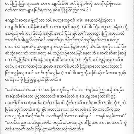
တင်ကြီးကြီး ရင်ကားကား ကျောင်းစိမ်း ဝတ်စုံ နဲ့ ခါးတို အကျီ ရင်ဖုံးလေး
ဝတ်ထားတာများ မြင်ရတဲ့သူ နှစ်ခါပြန်ကြည့်ရတယ် ။
ကျောင်းဆရာမ မို့လို့သာ သိပ်ဟော့ဟော့ရမ်းရမ်း မနောက်ရဲကြတာ ။
ကျောင်းစိမ်း ထမိန်အောက်က ကားထွက်နေတဲ့ တင်ပါးကြီးတွေ က ပုရိသ တို့
အာရုံကို ဖမ်းစား နိုင်တဲ့ အပြင် အပေါ်ပိုင်း ရင်ဘက်ထွားထွားကြီးတွေကလဲ
အတွင်းခံခါးရှည်ဘော်လီ အောက်မှာ ဝင့်ဝင့်ထည်ထည်ရယ်လေ ။ ကျော
အောက်ခါးနားထိ ရှည်လျှား နက်မှောင်သန်စွမ်းလှတဲ့ ဆံပင်တွေကို အပေါ်မှာ
ဆံထုံးလေးထုံးထားတော့ ခပ်ယဉ်ယဉ်လေး ဖြစ်နေတယ် ။ ဆက်ဆီဆန်ဆန်
ဘော်ဒီနဲ့ မြန်မာဆန်ဆန် ကျောင်းစိမ်း ဝတ်စုံ ဟာ လိုက်ဖက်လွန်းလှတယ် ။
တင်ပါး အောက်အဝိုက် နားမှာ အောက်ခံပင်တီ ကြိုးရာလေးကလည်းထင်
ခြားလွန်းလှတယ် ။တင်းရင်းလွန်းတဲ့ တင်ပါးတွေကို မနိုင်ဝန်ထမ်းထားရမှန်း
ထမိန်ပေါ်မှ ကြည့်ရုံ နဲ့ သိနိုင်တယ် ။
“ဒေါက်..ဒေါက်…ဒေါက် ´´ အခန်းအတွင်းမှ တံခါး ဂျက်ဖွင့်သံ ကြားလိုက်ရပီး
အခန်းတံခါးလေး ပွင့်သွားတယ် ။ အခန်းထဲ မှ ဇေယျ အခန်းတံခါးဖွင့်
ပေးလိုက်တာ နဲ့ အခန်းထဲကို တန်းဝင်လိုက်တယ် ။ ဝင်းနောင် တံခါး ကို ဂျက်
ပြန်ချလိုက်တယ် ။ ဆွဲခြင်းတောင်းလေး ကို စားပွဲခုံပေါ်မှာ တင်လိုက်ကာ
ဇေယျ ကို ဖက်လိုက်ရင်း “သတိရလိုက်တာ မောင်ရယ် … အရမ်းလွမ်းတာပဲ´´
“မောင်လည်း သတိရတာပါပဲ မရယ် …´´ ဇေယျ နဲ့ ဒေါ်မြတ်မေ တစ်ယောက်ကို
တစ်ယောက် တင်းကြပ်စွာ ဖက်ထားလိုက်တယ် ။