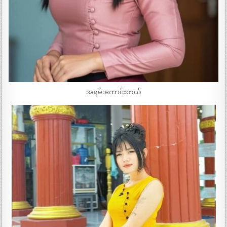
အရမ်းကောင်းတယ်