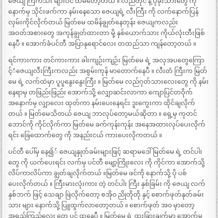
ဇေယျ ကြက်သီး များပင် ထမိတော့တယ် ။ လည်တိုင် နဲ့ ပုခုံးသားတွေ ကို
နောက်မှ သိုင်းဖက်ကာ နမ်းနေသော ဇေယျရဲ့ လီးကြီး ကို လက်နောက်ပြန်
လှမ်းကိုင်လိုက်တယ် မြတ်မေ ထမိန်ချွတ်နေတုန်း ဇေယျကလည်း
အဝတ်အစားတွေ အကုန်ချွတ်ထားတာ မို့ နှစ်ယောက်သား ကိုယ်လုံးတီးဖြစ်
နေပီ ။ အောက်ခံပင်တီ အပြာနုရောင်လေး တထည်သာ ကျန်တော့တယ် ။
ရင်ကားကား တင်ကားကား ခါးကျဉ်းကျဉ်း မြတ်မေ ရဲ့ အလှအပတွေကြော
င့်ံဇေယျလီးကြီးကလည်း အစွမ်းကုန် မာတောက်နေပီ ။ လီးတံ ကြီးက မြတ်
မေ ရဲ့ လက်ထဲမှာ ပူပူနွေးနွေးကြီး ။ မြတ်မေ လည်ဂုတ်သားလေးတွေ ကို နမ်း
နေရာမှ တဖြည်းဖြည်း အောက်သို့ လျှောဆင်းလာကာ ကျောပြင်တဝိုက်
အနောက်မှ လျှာလေး ထုတ်ကာ နမ်းပေးနေရင်း ဒူးကွေးကာ ထိုင်ချလိုက်
တယ် ။ မြတ်မေသိတယ် ဇေယျ ဘာလုပ်တော့မယ်ဆိုတာ ။ ရှေ့မှ ကုတင်
ဘောင်ကို ကိုင်လိုက်ကာ မြတ်မေ ခက်ကုန်းကုန်း အနေအထားလုပ်ပေးလိုက်
ရင်း ခြေထောက်တွေ ကို အနည်းငယ် ကားပေးလိုကတယ် ။
ပင်တီ ပေါ်မှ နေ၍် ဇေယျနှုတ်ခမ်းများဖြင့် ဆရာမဒေါ်မြတ်မေ ရဲ့ တင်ပါး
တွေ ကို ယက်ပေးရင်း လက်မှ ပင်တီ မျော့ကြိုးလေး ကို ကိုင်ကာ အောက်သို့
လိပ်ကာလိပ်ကာ ချွတ်ချလိုက်တယ် ။မြတ်မေ ဖင်ကို နောက်သို့ ပို ပစ်
ပေးလိုက်တယ် ။ ကြီးမားလုံးကား တဲ့ တင်ပါး ကြီး နှစ်ခြမ်း ကို ဇေယျ လက်
နှစ်ဘက် ဖြင့် သေချာ ဖြဲလိုက်တော့ စအို၀ ညိုတိုတို နှင့် စောက်ဖုတ်နုတ်ခမ်း
သား များ နောက်သို့ ပြူထွက်လာတော့တယ် ။ စောက်ဖုတ် အ၀ မှာတော့
အရည်ကြည်လေး တွေ ပင် ထနေပီ ။ မြတ်မေ ရဲ့ ထူးခြားချက်မှာ အောက်မှ