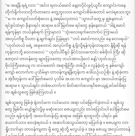
“မ အချိန် ရရဲ့လား ´´ “အင်းး ရတယ်မောင် နေ့တပိုင်းခွင့်ယူပီး ကျောင်းကနေ
တိုက်ရိုက်လာလိုက်တာလေ တွေ့ဘူးလား ကျောင်းစိမ်းတောင် မလဲရသေးဘူး
´´ “မ က ကျောင်းဝတ်စုံလေး နဲ့ အရမ်းလှတာပဲ ´´ “သွားပါ တွေ့ မှ ချွဲနေတယ် ´´
ရင်ခွင်ထဲမှာ ခိုနားရင်း ဆရာမ ဒေါ်မြတ်မေ ရင်တွေ ခုန်နေတယ် “ဒါနဲ့ မောင်
ရန်ကုန်မှာ ဘယ်နှစ်ရက် ကြာမှာလဲ ´´ “သုံးလေးရက်လောက်ပဲ ကြာမယ်
အလုပ်ကိစ္စ ပီးတာ နဲ့ ချက်ချင်း ပြန်ရမှာ ´´ “ဟင် မောင်ကလည်း ခန လေးရယ်“
“ဟုတ်တယ် မရဲ့ အခုတောင် အလုပ်ကိစ္စ နဲ့ မို့လို့ရန်ကုန်လာရတာ နို့မို့ဆို ရန်
ကုန်လာဘို့ ဝေလာဝေးပဲ ´´ “ ဟုတ်ပါပီရှင် နိုင်ငံသားကောင်း စစ်ဗိုလ် ကြီး ဆို
တော့လဲ တာဝန်တွေ များပြားတော့ ဘယ်အားပါ့မလဲ နော့်´´ ဟုတ်သည်
ဗိုလ်ကြီးဇေယျ က တပ်မတော် အရာရှိကြီး တစ်ဦး ။ လွန်ခဲ့တဲ့ ၅ နှစ်ကျော်
ကျော် လောက်က ပုသိမ်မှာ တာဝန်ကျချိန်တုန်းက ဒေါ်ယဉ်ယဉ်စိုး နဲ့ ဆုံခဲ့တာ
။ အဲ့ဒီတုန်းက ဒေါ်မြတ်မေလဲ ပုသိမ် အ.ထ.က ကျောင်း မှာ အလယ်တန်းပြ
ဆရာမ ။ သူငယ်ချင်း တစ်ယောက်က မိတ်ဆက်ပေးရင်ဲဇေယျနဲ့ ခင်မင်မိရာ
က ချစ်သူတွေ ဖြစ်ခဲ့ကြတယ် ။
ချစ်သူတွေ ဖြစ်ခဲ့ ရုံတင်မက လင်မယား အရာ ပင်မြောက်ခဲ့တယ် ။ ချစ်သူ
တွေ ဖြစ်ပီး ပျော်ရွင်လို့မှ မဆုံးသေး ဇေယျလည်း တပ်ပြောင်းပါ ဒေါမြတ်မေ
လည်း ရန်ကုန်ကို အထက်တန်းပြ ဆရာမ အဖြစ် ရာထူးတိုး ပါရင်း နှစ်
ယောက်သား ဝေးခဲ့ရတယ် ။ အဆက်အသွယ်တော့ မပြတ်ခဲ့ ။ ဇေယျက လာ
ရှိုးဘက်မှာ တာဝန်ကျတာ မို့ တွေ့ ဆုံဘို့ မလွယ်ခဲ့ ။ အခု ဇေယျ အလုပ်တာဝန်
နဲ့ ရန်ကုန်ကို ရောက်ရောက်ချင်း ဖုန်းဆက်တော့ ဒေါ်မြတ်မေအံ့သြသွားခဲ့