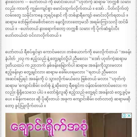
နားလေးက — ဟော်တယ် ကို မောင်းပေးပါ ´´ “ဟုတ်ကဲ့ ဆရာမ ´´ တက္ကစီ သမား
လည်း ကားကို ကျွမ်းကျင်စွာ မောင်းထွက်လိုက်တယ် ။ အော် .. ပိတ်လိုက်တဲ့
လမ်းတွေ သမိုင်းကနေ ဘုရင့်နောင် ကို တစ်နာရီကျော် မောင်းလိုက်ရတယ် ။
ဆရာမ ဒော်မြတ်မေစိတ်လော နေလို့လားတော့မသိ အရမ်းကြာသလို ထင်မိ
တယ် ။ –ဟော်တယ် နားရောက်တော့ တက္ကစီ သမား ကို ပိုက်ဆံရှင်းပီး
ဟော်တယ်ထဲ ဝင်လာလိုက်တယ် ။
ဟော်တယ် ရီစပ်ရှင်မှာ ကောင်မလေး တစ်ယောက်ကို မေးလိုက်တယ် “အခန်း
နံပါတ် ၂၀၃ က ဧည့်သည် နဲ့ တွေ့ချင်လို့ပါ ညီမလေး ´´ “အော် ဟုတ်ကဲ့ဆရာမ
ဒုတိယထပ် က ညာဘက် နှစ်ခန်းမြောက်ပါ ဆရာမ အခန်းကိုသွားမလား
ဧည့်ခန်းမှာ တွေ့ချင်လား ဆရာမ ခေါ်ပေးရမလား ´´ “ရတယ် ညီမလေး
အဆင်ပြေရင် အခန်းကို ပဲ သွားလိုက်မယ်လေ ဖြစ်တယ် မလား ´´ “ဟုတ်ကဲ့
ဆရာမ ´´ ကျောင်းစိမ်း ဝတ်စုံ နဲ့ ဆိုတော့ ရီစရှင်က ဝန်ထမ်းကောင်မလေး က
လည်း ရိုရိုသေသေ ပါပဲ ။ တော်ရုံလူဆို ဧည့်သည် တွေ့ရင် အခန်းထဲ တွေ့ခွင့်မ
ပေး ။ မိန်းကလေး ဆို ပိုဆိုးတယ် အခုက ကျောင်းစိမ်း ဝတ်လာတဲ့ ဆရာမဆို
တော့ ခွင့်ပြုလိုက်တယ် ။