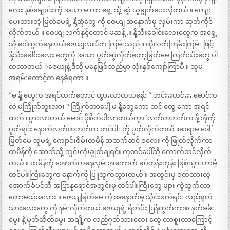
လေး နှစ်ချောင်း ကို အသာ မ ကာ ရှေ့ သို့ ဆွဲ ယူချွတ်ပေးလိုတယ် ။ ကျော
ပေးထားတဲ့ မြတ်မေရဲ့ နို့အုံတွေ ကို ဇေယျ အနောက်မှ လှမ်းကာ ဆုတ်ကိုင်
လိုက်တယ် ။ ဇေယျ လက်နှင့်တောင် မဆန့် .။ နို့သီးခေါင်းလေးတွေက အရှေ့
သို့ ငေါထွက်နေတယ်ဇေယျလ။်က ကြမ်းသည် ။ ထိုလက်ကြမ်းကြမ်း ဖြင့်
နို့သီးခေါင်းလေး တွေကို အသာ ပွတ်ဆွဲလိုက်တော့မြတ်မေ ကြက်သီးတွေ ပါ
ထလာတယ် ဲဇေယျနဲ့ ဒီလို မနေဖြစ်သည်မှာ သုံးနှစ်ကျော်ကြာပီ ။ သူမ
အရမ်းတောင့်တ နေခဲ့ရတာ ။
“မ နို့ တွေက အရင်ထက်တောင် ထွားလာတယ်နော် ´´ “ဟင်းးးဟင်းးး မောင်က
လဲ မကြိုက်ဘူးလား ´´ “ကြိုက်တာပေါ့ မ နို့တွေကော တင် တွေ ကော အရင်
ထက် ထွားလာတယ် မောင် ပိုစိတ်ပါလာတယ်ကွာ ´´ လက်တဘက်က နို့ အုံကို
ပွတ်ရင်း နောက်လက်တဘက်က တင်ပါး ကို ပွတ်လိုက်တယ် ။ဆရာမ ဒေါ်
မြတ်မေ သူမရဲ့ ကျောင်းစိမ်းထမိန် အထက်ဆင် စလေး ကို ဖြုတ်လိုက်ကာ
ထမိန်ကို အောက်သို့ ကွင်းလုံးချွတ်ချရင်း ကုတင်ပေါ်သို့ ကောက်တင်လိုက်
တယ် ။ ထမိန်ကို အောက်ကနေလှမ်းအကောက် ခပ်ကုန်းကုန်း ဖြစ်သွားတာမို့
တင်ပါးကြီးတွေက နောက်ကို ပြူထွက်သွားတယ် ။ အတွင်းမှ ဝတ်ထားတဲ့
အောက်ခံပင်တီ အပြာနုရောင်အတွင်းမှ တင်ပါးကြီးတွေ များ ကွဲထွက်လာ
တော့မယ့်အလား ။ ဇေယျမြတ်မေ ကို အနောက်မှ သိုင်းဖက်ရင်း လည်ရုတ်
သားလေးတွေ ကို နမ်းလိုက်တယ် ဇေယျရဲ့ ရိတ်ပီး ပြန်ထွက်ကာစ နုတ်ခမ်း
မွှေး နဲ့ မုတ်ဆိတ်မွှေး အချို့က လည်ဂုတ်သားလေး တွေ လာစူးတာကြောင့်