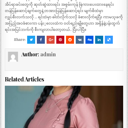
အိပ်ရာခင်းတွေကို ဆုတ်ဆွဲထားရင်း အစွမ်းကုန် ဖြဲကားပေးထားနေရင်း
တန်ပြန်ဆောင့်ချက်တွေနဲ့ တအားပြန်ပြန်ဆောင့်ရင်း မျက်စိထဲမှာ
လျှပ်စီးလက်သလို … ရင်ထဲမှာ ဓါတ်လိုက်သလို ခံစားလိုက်ရပြီး ကာမသုခကို
အပြည့်အဝခံစားကာ ပန်း့လေးထဲက ဝတ်ရည်ချိုတွေဟာ အရှိန်နဲ့ပန်းထွက်
ရင်းအပြင်ဘက်ကို စီးကျလာပါတော့တယ်.. ပြီးပါပြီ။
Share:
Author:
admin
Related Articles