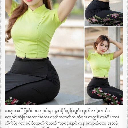
ဆရာမ ဒေါ်မြတ်မေကျောင်းမှ နေ့တပိုင်းခွင့် ယူပီး ထွက်လာခဲ့တယ် ။
ကျောင်းဆွဲခြင်းတောင်းလေး လက်တဘက်က ဆွဲရင်း တက္ကစီ တစ်စီး တား
လိုက်ပီး ကားပေါ်တက်လိုက်တယ် “ဘုရင့်နောင် ကုန်းကျော်တံတား အလွန်