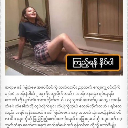
ဆရာမ ဒေါ်မြတ်မေ အပေါ်ထပ်ကို တက်လာပီး ညာဘက် ကွေ့ကွေ့ ဝင်လိုက်
ချင်းပဲ အခန်းနံပါတ် ၂၀၃ ကိုတွေ့လိုက်တယ် ။ အခန်း၀ နားမှာ ရပ်နေရင်း
ဘေးဘီ ကို မျက်လုံးကစားလိုက်တယ် ။ လူသူတစ်ယောက်မှ မတွေ့ ။ အခန်း
တံခါး ကိုခေါက်ဘို့ လုပ်လိုက်ရင်း ကိုယ့်ကိုကိုယ် တွေးမိလိုက်တယ် ။ ရင်တွေ
လည်း အရမ်းခုန်နေတယ် ။ ဒေါ်မြတ်မေက အခု အသက် သုံးဆယ့်နှစ်ထဲ ဝင်
လာပီ ။ ခန္ဒာကိုယ် ပြည့်ပြည့်ဖောင်းဖောင်းရယ် ။ ပြောရမယ်ဆို အခုခေတ် ဖေ့
ဘွတ်ထဲမှာ ခေတ်စားနေတဲ့ ဆက်ဆီမော်ဒယ် ဇွန်သင်ဇာ တို့လို့ ဘော်ဒီမျိုး