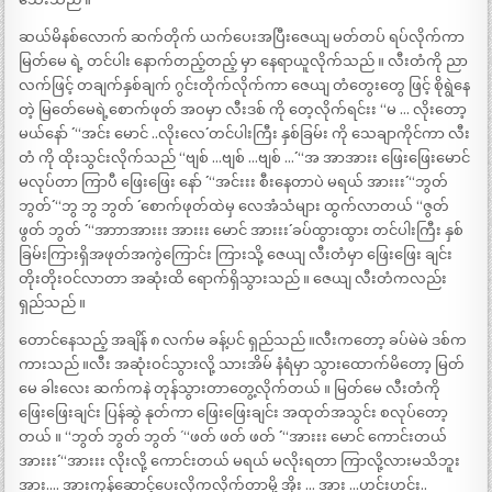
ဆယ်မိနစ်လောက် ဆက်တိုက် ယက်ပေးအပြီးဇေယျ မတ်တပ် ရပ်လိုက်ကာ
မြတ်မေ ရဲ့ တင်ပါး နောက်တည့်တည့် မှာ နေရာယူလိုက်သည် ။ လီးတံကို ညာ
လက်ဖြင့် တချက်နှစ်ချက် ဂွင်းတိုက်လိုက်ကာ ဇေယျ တံတွေးတွေ ဖြင့် စိုရွဲနေ
တဲ့ မြတ်ေမေရဲ့စောက်ဖုတ် အဝမှာ လီးဒစ် ကို တေ့လိုက်ရင်းး “မ … လိုးတော့
မယ်နော် ´´ “အင်း မောင် ..လိုးလေ´´ တင်ပါးကြီး နှစ်ခြမ်း ကို သေချာကိုင်ကာ လီး
တံ ကို ထိုးသွင်းလိုက်သည် “ဗျစ် …ဗျစ် …ဗျစ် …´´ “အ အာအားး ဖြေးဖြေးမောင်
မလုပ်တာ ကြာပီ ဖြေးဖြေး နော် ´´ “အင်းးး စီးနေတာပဲ မရယ် အားးး´´ “ဘွတ်
ဘွတ်´´ “ဘွ ဘွ ဘွတ် ´´ စောက်ဖုတ်ထဲမှ လေအံသံများ ထွက်လာတယ် “ဇွတ်
ဖွတ် ဘွတ် ´´ “အာာာအားးး အားးး မောင် အားးး´´ ခပ်ထွားထွား တင်ပါးကြီး နှစ်
ခြမ်းကြားရှိအဖုတ်အကွဲကြောင်း ကြားသို့ ဇေယျ လီးတံမှာ ဖြေးဖြေး ချင်း
တိုးတိုးဝင်လာတာ အဆုံးထိ ရောက်ရှိသွားသည် ။ ဇေယျ လီးတံကလည်း
ရှည်သည် ။
တောင်နေသည့် အချိန် ၈ လက်မ ခန့်ပင် ရှည်သည် ။လီးကတော့ ခပ်မဲမဲ ဒစ်က
ကားသည် ။လီး အဆုံးဝင်သွားလို့ သားအိမ် နံရံမှာ သွားထောက်မိတော့ မြတ်
မေ ခါးလေး ဆက်ကနဲ တုန်သွားတာတွေ့လိုက်တယ် ။ မြတ်မေ လီးတံကို
ဖြေးဖြေးချင်း ပြန်ဆွဲ နုတ်ကာ ဖြေးဖြေးချင်း အထုတ်အသွင်း စလုပ်တော့
တယ် ။ “ဘွတ် ဘွတ် ဘွတ် ´ “ဖတ် ဖတ် ဖတ် ´´ “အားးး မောင် ကောင်းတယ်
အားးး´´ “အားးး လိုးလို့ ကောင်းတယ် မရယ် မလိုးရတာ ကြာလို့လားမသိဘူး
အား…. အားကုန်ဆောင့်ပေးလိုကလိုက်တာမို့ အိုး … အား …ဟင်းဟင်း..