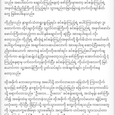
သည်။ အပေါ်ထပ်က ချောင်းကြည့်နေတဲ့ ဇော်ကြီးမှာတော့ ခင်စန်းကြည်ရဲ့
အဖုတ်နီညိုညိုကြီးကို ကြည့်ရင်း သွားရည်တမြားမြားနဲ့ တက်လိုးချင်စိတ်
တွေ ဖြစ်ပေါ်နေသည်။
ကိုညိုလည်း နှာမှုတ်သံတရှုးရှုးပြုရင်း ခင်စန်းကြည့်ရဲ့ ပေါင်ကြားထဲမှာ ဒူး
ထောက်ကာ ထိုင်ချလိုက်ပြီး သူ့လိင်တန်ကြီးကို ခင်စန်းကြည်ရဲ့ အဖုတ်ဖောင်း
ဖောင်းကြီးထဲထည့်ကာ ပေါင်နှစ်ချောင်းကို ဆွဲပြီး အားရပါးရပင် လိုး
တော့သည်။ ကိုညိုရဲ့ ဆီးခုံနဲ့ ခင်စန်းကြည်အဖုတ်တို့ ရိုက်မိသံက တဖတ်ဖတ်
ပေါ်ထွက်နေသည်။ အချက်လေးဆယ်လောက် အားရပါးရ ဆောင့်ပြီးတော့ ကို
ညိုတစ်ယောက် အားကနဲ ခပ်တိုးတိုးအော်ရင်း ခင်စန်းကြည်ပေါ် မှောက်ချ
လိုက်ကာ ဆန့်ငင်ဆန့်ငင်နဲ့ ပြီးသွားတော့သည်။ ဇော်ကြီးမှာ အောက်ထပ်သို့ ငုံ
ကြည့်နေရာမှ ပက်လက်လှန်လိုက်ပြီး ခင်စန်းကြည်ရဲ့ ကိုယ်လုံးလေးကို မြင်
ယောင်ကာ သူ့အတန်ကြီးကို ပွတ်သပ်ရင်း တစ်ချက်ချင်း ဂွင်းတိုက်နေ
တော့သည်။
ထိုအခိုက် ဘေးလှေကားမှ အပေါ်သို့ တက်လာသော ခြေသံကို ကြားလိုက်
ရသဖြင့် ဇော်ကြီး နားစွင့်လိုက်သည်။ တဖြည်းဖြည်း ခြေသံက လှေကားထိပ်
သို့ ရောက်လာသည်။ ”ဦးလေး…. ဦးလေး” ခင်စန်းထွေးရဲ့ အသံမှန်း ဇော်ကြီး
သိ၍ အခန်းထဲမှ ထွက်လာခဲ့သည်။ ထိုအခိုက် ကိုညိုတို့လင်မယား ချိုင့်တွေ
ပလုံးတွေ ကိုင်ပြီး ခြံပြင်သို့ ထွက်သွားတာကို တွေ့လိုက်ရသည်။ ကလေးတွေ
ကို သူ့ယောက္ခမအိမ်မှာ သွားခေါ်ရင်း အလှူအိမ်က ဟင်းတွေ သွားသယ်တာ