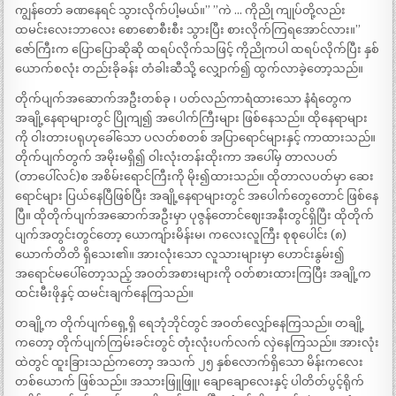
ကျွန်တော် ခဏနေရင် သွားလိုက်ပါ့မယ်။” ”ကဲ … ကိုညို ကျုပ်တို့လည်း
ထမင်းလေးဘာလေး စောစောစီးစီး သွားပြီး စားလိုက်ကြရအောင်လား။”
ဇော်ကြီးက ပြောပြောဆိုဆို ထရပ်လိုက်သဖြင့် ကိုညိုကပါ ထရပ်လိုက်ပြီး နှစ်
ယောက်စလုံး တည်းခိုခန်း တံခါးဆီသို့ လျှောက်၍ ထွက်လာခဲ့တော့သည်။
တိုက်ပျက်အဆောက်အဦးတစ်ခု ၊ ပတ်လည်ကာရံထားသော နံရံတွေက
အချို့နေရာများတွင် ပြိုကျ၍ အပေါက်ကြီးများ ဖြစ်နေသည်။ ထိုနေရာများ
ကို ဝါးတားပရုဟုခေါ်သော ပလတ်စတစ် အပြာရောင်များနှင့် ကာထားသည်။
တိုက်ပျက်တွက် အမိုးမရှိ၍ ဝါးလုံးတန်းထိုးကာ အပေါ်မှ တာလပတ်
(တာပေါ်လင်)စ အစိမ်းရောင်ကြီးကို မိုး၍ထားသည်။ ထိုတာလပတ်မှာ ဆေး
ရောင်များ ပြယ်နေပြီဖြစ်ပြီး အချို့နေရာများတွင် အပေါက်တွေတောင် ဖြစ်နေ
ပြီ။ ထိုတိုက်ပျက်အဆောက်အဦးမှာ ပုဇွန်တောင်ဈေးအနီးတွင်ရှိပြီး ထိုတိုက်
ပျက်အတွင်းတွင်တော့ ယောကျ်ားမိန်းမ၊ ကလေးလူကြီး စုစုပေါင်း (၈)
ယောက်တိတိ ရှိသေး၏။ အားလုံးသော လူသားများမှာ ဟောင်းနွမ်း၍
အရောင်မပေါ်တော့သည့် အဝတ်အစားများကို ဝတ်စားထားကြပြီး အချို့က
ထင်းမီးဖိုနှင့် ထမင်းချက်နေကြသည်။
တချို့က တိုက်ပျက်ရှေ့ရှိ ရေဘုံဘိုင်တွင် အဝတ်လျှော်နေကြသည်။ တချို့
ကတော့ တိုက်ပျက်ကြမ်းခင်းတွင် တုံးလုံးပက်လက် လှဲနေကြသည်။ အားလုံး
ထဲတွင် ထူးခြားသည်ကတော့ အသက် ၂၅ နှစ်လောက်ရှိသော မိန်းကလေး
တစ်ယောက် ဖြစ်သည်။ အသားဖြူဖြူ၊ ချောချောလေးနှင့် ပါတိတ်ပွင့်ရိုက်