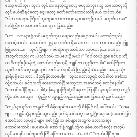
တော့ မသိဘူး။ သူက လုပ်စားနေတဲ့သူတော့ မဟုတ်ဘူး။ သူ သဘောတူလို့
လုပ်မယ်ဆိုရင်တော့ ဈေးတော့ တော်တော်တောင်းလိမ့်မယ် ထင်တယ်။”
”ဒါက အရေးမကြီးပါဘူးဗျာ။ သားသားနားနားတော့ရှိတယ် မဟုတ်လား။”
ဇော်ကြီးက အားတက်သရော ပြောသည်။
”ဟာ… သားနားရုံတင် မဟုတ်ဘူး။ ချောလည်းချောတယ်။ တောင့်လည်း
တောင့်တယ်။ အသက်က ၂၅ လောက်ပဲ ရှိသေးတာ…။ အသားကလည်း ဖြူ
ဖြူလေး….။” ”ဟုတ်ပြီဗျာ..။ ခင်ဗျားရအောင်သာ လုပ်လာခဲ့…။ ခင်ဗျား
အတွက်လည်း ကျုပ်သပ်သပ် ထပ်ပေးဦးမယ်။” ”ရပါတယ်ဗျာ။ ခင်ဗျားတို့
က ဒီတည်းခိုခန်းရဲ့ ဖောက်သည်တွေမို့ ကျုပ်က ကူညီတာပါ။” ဇော်ကြီးက
သူ၏လက်ထဲမှ ရွှေရောင် လက်ပတ်နာရီကို ကြည့်လိုက်သည်။ ”အခုမှ သုံး
နာရီပဲရှိသေးတာ… ဒီညမှီနိုင်တာပေါ့။” ”သူသဘောတူရင် တစ်ခါထဲ ခေါ်လာ
လို့ရတယ်။ ခင်ဗျားတို့ စားသောက်ပြီးတော့သာ အဆင်သင့် စောင့်နေပါ။”
”ကောင်းပါပြီဗျာ… ။ ဒါနဲ့ မန်နေဂျာကြီးနဲ့ သိနေတာကြာပြီ။ နာမည်တော့ ကျုပ်
တို့မသိသေးဘူး။” ကိုညိုက လူရည်လည်သည်။ အပြောအဆို ညက်သည်။
”ကျုပ်နာမည်က တရုတ်လို စိန်ချောင်း၊ ဗမာလို စိန်မြင့် လို့ ခေါ်တယ်။” ”အေး
ဗျာ … ကျုပ်တို့နာမည်တွေလည်း မှတ်ပုံတင်ထဲမှာ တွေ့ပြီးရောပေါ့။အောင်မြင်
အောင်သာ လုပ်ခဲ့ပါဗျာ။ ဇော်ကြီးက ခင်ဗျားအတွက် ဘောက်ဆူး
ကောင်းကောင်း ပေးမှာပါ။ အော် ဒါနဲ့ ကျုပ်တို့က နှစ်ယောက်စလုံး အလုပ်
လုပ်မှာနော်။ ခင်ဗျားကို ကြိုပြောထားတာ… ဟဲ…ဟဲ။” ”ဟုတ်ပါပြီဗျာ။