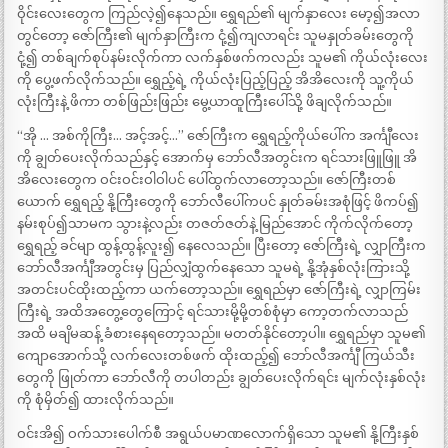
ဝိုင်းလေးတွေက ကြည်လဲ့၍နေသည်။ ရွှေရည်၏ မျက်နှာလေး မော့၍အလာ
တွင်တော့ ဇော်ကြီး၏ မျက်နှာကြီးက ငုံ့၍ကျလာရင်း သူမနှုတ်ခမ်းတွေကို
ငုံ့၍ တစ်ချက်စုပ်နမ်းလိုက်ကာ လက်နှစ်ဖက်ကလည်း သူမ၏ ကိုယ်လုံးလေး
ကို ပွေ့ဖက်လိုက်သည်။ ရွှေည့်ရဲ့ ကိုယ်လုံးပြည့်ပြည့် အိအိလေးကို သူ့ကိုယ်
လုံးကြီးနဲ့ ဖိကာ တစ်ဖြည်းဖြည်း မွေ့ယာထူကြီးပေါ်သို့ ဖိချလိုက်သည်။
“အို … အစ်ကိုကြီး… အင့်အင့်…” ဇော်ကြီးက ရွှေရည့်ကိုယ်ပေါ်က အင်္ကျီလေး
ကို ချွတ်ပေးလိုက်သည်နှင့် အောက်မှ ဘော်လီအတွင်းက ရင်သားဖြူဖြူ အိ
အိလေးတွေက ဝင်းဝင်းဝါဝါပင် ပေါ်ထွက်လာတော့သည်။ ဇော်ကြီးတစ်
ယောက် ရွှေရည့် နို့ကြီးတွေကို ဘော်လီပေါ်ကပင် နှုတ်ခမ်းအစုံဖြင့် ဖိကပ်၍
နမ်းစုပ်၍သာမက သွားနဲ့လည်း တဇတ်ဇတ်နဲ့ မြည်အောင် ကိုက်လိုက်တော့
ရွှေရည့် ခင်မျာ ထွန့်ထွန့်လူး၍ နေလေသည်။ ပြီးတော့ ဇော်ကြီးရဲ့ လျှာကြီးက
ဘော်လီအင်္ကျီအတွင်းမှ ပြည်လျှံထွက်နေသော သူမရဲ့ နို့အုံနှစ်လုံးကြားသို့
အတင်းပင်ထိုးထည့်ကာ ယက်တော့သည်။ ရွှေရည်မှာ ဇော်ကြီးရဲ့ လျှာကြမ်း
ကြီးရဲ့ အထိအတွေ့တွေကြောင့် ရင်သားမို့မို့တစ်စုံမှာ ကော့တက်လာသည်
အထိ မချိမဆန့် ခံစားနေရတော့သည်။ မတတ်နိုင်တော့ပါ။ ရွှေရည်မှာ သူမ၏
ကျောအောက်သို့ လက်လေးတစ်ဖက် ထိုးထည့်၍ ဘော်လီအင်္ကျီ ကြယ်သီး
တွေကို ဖြုတ်ကာ ဘော်လီကို တပါတည်း ချွတ်ပေးလိုက်ရင်း မျက်လုံးနှစ်လုံး
ကို စုံမှိတ်၍ ထားလိုက်သည်။
ဝင်းအိ၍ ဝက်သားပေါက်စီ အရွယ်ပမာဏလောက်ရှိသော သူမ၏ နို့ကြီးနှစ်