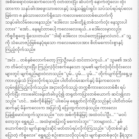
အစိမ်းရောင်ဝမ်းဆက်လေးကို ဝတ်ထားပြီး ဆံပင်ကို နောက်တွဲလေး ထုံး
ထားကာ သနပ်ခါးအဖွေးသားလေးနှင့် သန့်သန့်ရှင်းရှင်း သပ်သပ်ရပ်ရပ်လေး
ဖြစ်ကာ ၈ နှစ်သားလောက်ရှိသော ကလေးမလေးတစ်ယောက်ကို
သနပ်ခါးလိမ်းပေးနေသည်။ ”ဒေါ်လေး သမီးတို့နဲ့ တစ်သက်လုံး နေသွားပါ
လား။” ”အော်… နေချင်တာပေါ့ ကလေးလေးရယ်…။ ဒေါ်လေးမှာလည်း
ကိစ္စဝိစ္စတွေ ရှိသေးတယ်။” ”ဒါဆို ဒေါ်လေး ဘယ်တော့ပြန်မှာလဲဟင်…။” သူ့
ကို သံယောဇဉ်ဖြစ်နေပုံရသော ကလေးမလေးအား စိတ်မကောင်းစွာနှင့်
ကြည့်လိုက်သည်။
”အင်း … တစ်နှစ်လောက်တော့ ကြာဦးမယ် ထင်တာပဲကွယ်…။” သူမ၏ အသံ
က တိမ်ဝင်သွားပြီး ကြည်လဲ့ဝိုင်းစက်နေသော သူမ၏ မျက်လုံးဝိုင်းဝိုင်းလေး
များတွင် မျက်ရည်များဝဲလာသည်။ ”ပွမ်… ပွမ်….. ပွမ်….” တိုက်ပျက်ကြီးရှေ့မှ
ကားဟွန်းသံ ကြားလိုက်ရသည်။ ပါတိတ်ဝမ်းဆက်နှင့် မိန်းကလေးက
လှမ်း၍ကြည့်လိုက်သည်။ အငှားလိုက်သည့် တက္ကစီကားလေးတစ်စီး ရပ်
လိုက်ပြီး ကားခေါင်းခန်းတံခါးပွင့်၍ တရုတ်ကပြားတစ်ယောက် ဆင်း၍လာ
သည်။ ”ဟင်… အစ်ကိုစိန်မြင့်” ပါးစပ်မှ ရေရွတ်လိုက်ပြီးသည်နှင့် ပါတိတ်ဝမ်း
ဆက်နှင့် မိန်းကလေးက အပြင်သို့ ပြေးထွက်လာခဲ့သည်။ ကားလေး
ပြန်၍မောင်းထွက်သွားသည်။ ”လာ အစ်ကိုစိန်မြင့် အထဲဝင်ပါဦး…” ”မဝင်
တော့ဘူး ရွှေရည် …. အထဲမှာပြောလို့ မကောင်းဘူး” ”ဘာများလဲ…” နှစ်
ယောက်စလုံး မျက်နှာချင်းဆိုင် မတ်တပ်ရပ်လိုက်ကြသည်။ ”ဟိုတစ်ခါ နင်
ပြောတဲ့ ကိစ္စလေ။” ရွှေရည် စဉ်းစားသလိုလုပ်ရင်း မျက်နှာတစ်ခုလုံး နီရဲသွား