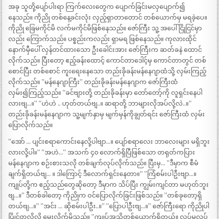
အခု သူတို့ပျော်ပါးရာ ကြက်လေးတွေက ပျောက်ခြင်းမလှပျောက်၍
နေသည်။ ကိုညို တစ်နေ့ခင်းလုံး လှည့်ရှာတာတောင် တစ်ယောက်မှ မရခဲ့ပေ။
ကိုညို ခြေမကိုင်မိ လက်မကိုင်မိဖြစ်နေသည်။ ဇော်ကြီး သူ့ အပေါ် ငြိုငြင်မှာ
လည်း ကြောက်သည်။ ပစ္စည်းကလည်း ရှာမရ ဖြစ်နေသည်။ ကုလားထိုင်
နောက်မှီပေါ် လှန်တင်ထားသော ဦးခေါင်းအား ဇော်ကြီးက ဆတ်ခနဲ ထောင်
လိုက်သည်။ ပြီးတော့ ဧည့်ခန်းထောင့် ကောင်တာဒေါင့်မှ ကောင်တာတွင် တစ်
စောင်ပြီး တစ်စောင် ကူးရေးနေသော တည်းခိုခန်းမန်နေဂျာထံသို့ လှမ်းကြည့်
လိုက်သည်။ ”မန်နေဂျာကြီး” တည်းခိုခန်းမန်နေဂျာက ဇော်ကြီးထံ
လှမ်း၍ကြည့်သည်။ ”ခင်ဗျားတို့ တည်းခိုခန်းမှာ တော်တော့်ကို လူရှင်းနေပါ
လားဗျ…။” ”ဟဲဟဲ .. ဟုတ်တယ်ဗျ..။ ဆရာတို့ ဘာများလိုအပ်လို့လဲ..။”
တည်းခိုခန်းမန်နေဂျာက သူ့မျက်နှာမှ မျက်မှန်ကိုချွတ်ရင်း ဇော်ကြီးထံ လှမ်း
ပြောလိုက်သည်။
”အော် … ပျင်းစရာကောင်းနေလို့ပါဗျာ…။ ပျော်စရာလေး ဘာလေးများ မရှိဘူး
လားလို့ပါ။” ”အဟဲ…” အသက် ၄၀ လောက်ရှိပြီဖြစ်သော တရုတ်ကပြား
မန်နေဂျာက စဉ်းစားသလို တစ်ချက်လုပ်လိုက်သည်။ ပြီးမှ… ”ဒီမှာက စီမံ
ချက်ရှိတယ်ဗျ… ။ ဒါကြောင့် ဒီလောက်ရှင်းနေတာ။” ”ကြံစမ်းပါဦးဗျာ…။
ကျုပ်တို့က ဧည့်သည်တွေဆိုတော့ ဒီမှာက သိပ်ပြီး ကျွမ်းကျင်တာ မဟုတ်ဘူး
ဗျ…။” ဒီတစ်ခါတော့ ကိုညိုက ဝင်ပြောလိုက်ခြင်းဖြစ်သည်။ ”တစ်ခုတော့ရှိ
တယ်ဗျ…။” ”အင်း … ဆိုစမ်းပါဦး..။” ”ပြောပါဦးဗျ…။” ဇော်ကြီးရော ကိုညိုပါ
ပြိုင်တူလိုလို မေးလိုက်မိသည်။ ”ကျုပ်အသိတစ်ယောက်ရှိတယ်။ လုပ်မလုပ်