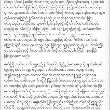
လုံးမှာ ဝင်းကနဲ ပေါ်ထွက်လာတော့သည်။ ဇော်ကြီးက ရင်သားဖွေးဖွေးတစ်စုံ
ကို လက်နှစ်ဖက်ဖြင့် ဆုပ်ကိုင်ဖျစ်ညှစ်လိုက်ပြီး နို့ကြီးနှစ်လုံးကို အလယ်မှာ
ပူးကပ်သွားအောင် ခပ်တင်းတင်း ဆုပ်ကိုင်လိုက်တော့သည်။ ရင်သားမှာ ထွား
လွန်းသောကြောင့် နို့သီးခေါင်းနှစ်လုံးမှာ လက်နှစ်လုံးလောက်ပဲ ခြား
တော့သည်။ ဇော်ကြီးက သူမ၏ နို့သီးနှစ်ခုလုံးကို ပါးစပ်ထဲ တစ်ခါတည်း
ထည့်၍ စုပ်လိုက်ပြီး ခပ်ကြမ်းကြမ်းပင် လျှာနဲ့ ထိုး၍ထိုး၍ ယက်ပေးလိုက်
တော့သည်။ ရွှေရည့် နှုတ်ခမ်းဖျားမှ တအင်းအင်း ညည်းသံလေးများ
ပေါ်ထွက်လာတော့သည်။ ရွှေရည်မှာ လျှာဖြင့် ထိုးယက်လိုက်သော ဒဏ်
ကြောင့် နို့သီးလေးများ တလှုပ်လှုပ် ဖြစ်သွားချိန်မှာပင် သူမရဲ့ ပေါင်တန်ကြီး
များမှာလည်း စုလိုက်ကားလိုက် တက်လိုက်မြှောက်လိုက်ဖြင့် ဂနာမငြိမ်
ဖြစ်၍နေလေသည်။
ဇော်ကြီးတစ်ယောက် ရွှေရည့် နို့သီးခေါင်း နီညိုညိုလေးတွေကို နှုတ်ခမ်းနှစ်
လွှာဖြင့် စုပ်ရင်း လျှာဖြင့်လည်း ပွတ်သပ်ယက်ပေးနေတော့ရာ ခံစားမှု
အရှိန်အဟုန်တွေက တက်သည်ထက် တက်လာကာ ရွှေရည့် လက်လေး
တစ်ဖက်က ထမီစလေးကို ဆွဲ၍ ဖြည်လိုက်တော့သည်။ ရွှေရည် တင်ပါးလေး
ကို အသာကြွရင်း ပေါင်ဖျားထိ ထမိန်ကိုရောက်အောင် ဆွဲချလိုက်သည်။ ပြီး
တော့ ခြေထောက်ကို အသာကွေးပြီး ထမိန်အစွန်းလေးကို ခြေထောက်နှင့်ညှပ်
ကာ ထဘီကို ကွင်းလုံးချွတ်လိုက်တော့သည်။ ရွှေရည်တစ်ယောက် အဝတ်မ
ပါတော့ပဲ မိမွေးတိုင်းဖမွေးတိုင်း ဖြစ်သွားပြီ။ ဇော်ကြီးက ကိုယ်ကိုကြွ၍ထိုင်
လိုက်ပြီး ရွှေရည်၏ ဝတ်လစ်စလစ် ကိုယ်လုံးလေးကို အာသာငမ်းငမ်းဖြင့်