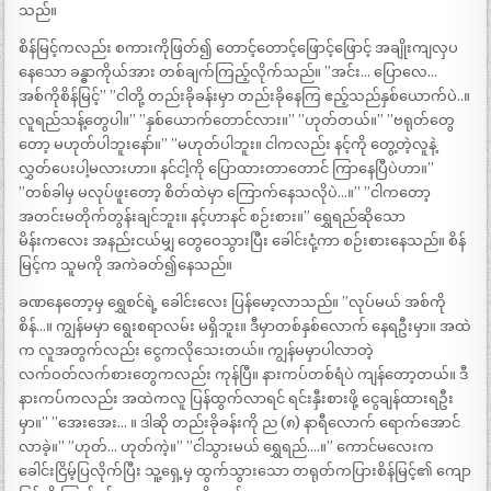
သည်။
စိန်မြင့်ကလည်း စကားကိုဖြတ်၍ တောင့်တောင့်ဖြောင့်ဖြောင့် အချိုးကျလှပ
နေသော ခန္ဓာကိုယ်အား တစ်ချက်ကြည့်လိုက်သည်။ ”အင်း… ပြောလေ…
အစ်ကိုစိန်မြင့်” ”ငါတို့ တည်းခိုခန်းမှာ တည်းခိုနေကြ ဧည့်သည်နှစ်ယောက်ပဲ..။
လူရည်သန့်တွေပါ။” ”နှစ်ယောက်တောင်လား။” ”ဟုတ်တယ်။” ”ဗရုတ်တွေ
တော့ မဟုတ်ပါဘူးနော်။” ”မဟုတ်ပါဘူး။ ငါကလည်း နင့်ကို တွေ့တဲ့လူနဲ့
လွှတ်ပေးပါ့မလားဟာ။ နင်ငါ့ကို ပြောထားတာတောင် ကြာနေပြီပဲဟာ။”
”တစ်ခါမှ မလုပ်ဖူးတော့ စိတ်ထဲမှာ ကြောက်နေသလိုပဲ…။” ”ငါကတော့
အတင်းမတိုက်တွန်းချင်ဘူး။ နင့်ဟာနင် စဉ်းစား။” ရွှေရည်ဆိုသော
မိန်းကလေး အနည်းငယ်မျှ တွေဝေသွားပြီး ခေါင်းငုံ့ကာ စဉ်းစားနေသည်။ စိန်
မြင့်က သူမကို အကဲခတ်၍နေသည်။
ခဏနေတော့မှ ရွှေစင်ရဲ့ ခေါင်းလေး ပြန်မော့လာသည်။ ”လုပ်မယ် အစ်ကို
စိန်…။ ကျွန်မမှာ ရွေးစရာလမ်း မရှိဘူး။ ဒီမှာတစ်နှစ်လောက် နေရဦးမှာ။ အထဲ
က လူအတွက်လည်း ငွေကလိုသေးတယ်။ ကျွန်မမှာပါလာတဲ့
လက်ဝတ်လက်စားတွေကလည်း ကုန်ပြီ။ နားကပ်တစ်ရံပဲ ကျန်တော့တယ်။ ဒီ
နားကပ်ကလည်း အထဲကလူ ပြန်ထွက်လာရင် ရင်းနှီးစားဖို့ ငွေချန်ထားရဦး
မှာ။” ”အေးအေး… ။ ဒါဆို တည်းခိုခန်းကို ည (၈) နာရီလောက် ရောက်အောင်
လာခဲ့။” ”ဟုတ်… ဟုတ်ကဲ့။” ”ငါသွားမယ် ရွှေရည်….။” ကောင်မလေးက
ခေါင်းငြိမ့်ပြလိုက်ပြီး သူ့ရှေ့မှ ထွက်သွားသော တရုတ်ကပြားစိန်မြင့်၏ ကျော