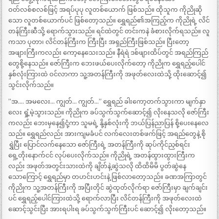
ဝတ်လစ်စလစ်ဖြင့် အရပ်ပုပု လူတစ်ယောက် ဖြစ်သည်။ ထိုသူက ကိုညိုဆို
သော လူတစ်ယောက်ပင် ဖြစ်တော့သည်။ ရွှေရည်၏အကြည့်က ကိုညိုရဲ့ လိင်
တန်ကြီးဆီသို့ ရောက်သွားသည်။ ရင်ထဲတွင် တင်းကနဲ ခံစားလိုက်ရသည်။ လူ
ကသာ ပုတာ၊ လိင်တန်ကြီးက ကြီးပြီး အရှည်ကြီးဖြစ်သည်။ ပြီးတော့
အဖျားကြီးကလည်း ကော့နေသေးသည်။ နီရဲရဲ ဒစ်ဖျားထိပ်တွင် အရည်ကြည်
တွေစို့နေသည်။ ဇော်ကြီးက ဘေးဖယ်ပေးလိုက်တော့ ကိုညိုက ရွှေရည့်ပေါင်
နှစ်လုံးကြားထဲ ဝင်လာကာ သူ့အတန်ကြီးကို အဖုတ်လေးထဲသို့ ထိုးဆောင့်၍
သွင်းလိုက်သည်။
”အ…. အမလေး… ကျွတ်… ကျွတ်…” ရွှေရည် ခါးကော့တက်သွားကာ မျက်နှာ
လေး ရှုံ့မဲ့သွားသည်။ ကိုညိုက ခပ်သွက်သွက်ဆောင့်၍ လိုးနေသလို ဇော်ကြီး
ကလည်း ဘေးမှနေ၍ငုံ့ကာ သူမရဲ့ နို့နှစ်လုံးကို ဘယ်ပြန်ညာပြန် စို့ပေးနေလေ
သည်။ ရွှေရည်လည်း အားကျမခံပင် လက်လေးတစ်ဖက်ဖြင့် အရည်တွေနဲ့ စို
ရွှဲပြီး ပြောင်လက်နေသော ဇော်ကြီးရဲ့ အတန်ကြီးကို ဆုပ်ကိုင်ညှစ်ရင်း
ရှေ့တိုးနောက်ငင် လုပ်ပေးလိုက်သည်။ ကိုညိုရဲ့ အတန်ထွားထွားကြီးက
လည်း အဖုတ်အတွင်းသားထဲကို ချိတ်နဲ့ဆွဲသလို ထိထိမိမိ ပွတ်ဆွဲနေ
သောကြောင့် ရွှေရည်မှာ တဟင်းဟင်းနဲ့ ဖြစ်လာတော့သည်။ ခဏအကြာတွင်
ကိုညိုက သူ့အတန်ကြီးကို အပြီးတိုင် ဆွဲထုတ်လိုက်ရာ ဇော်ကြီးမှာ ချက်ချင်း
ပင် ရွှေရည့်ပေါင်ကြားထဲသို့ ရောက်လာပြီး လိင်တန်ကြီးကို အဖုတ်လေးထဲ
ဆောင့်သွင်းပြီး အားရပါးရ ခပ်သွက်သွက်ကြီးပင် ဆောင့်၍ လိုးတော့သည်။