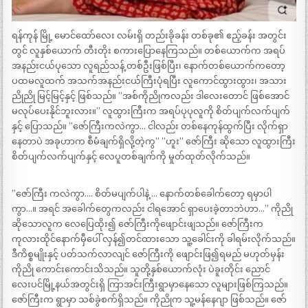
ရန်ကုန် မြို့ မောင်ထော်လေး လမ်းရှိ တည်းခိုခန်း တစ်ခု၏ ဧည့်ခန်း အတွင်း
တွင် လူနှစ်ယောက် တီးတိုး စကားပြောနေကြသည်။ တစ်ယောက်က အရပ်
အနည်းငယ်ပုသော လူရည်သန့် တစ်ဦးဖြစ်ပြီး၊ နောက်တစ်ယောက်ကတော့
ပထမလူထက် အသက်အနည်းငယ်ကြီးပုံရပြီး လူကောင်ထွားထွား၊ အသား
ညိုညို မြင့်မြင့်နှင့် ဖြစ်သည်။ ”အစ်ကိုညိုကလည်း ဒါလေးတောင် ဖြစ်အောင်
မလုပ်ပေးနိုင်ဘူးလား။” လူထွားကြီးက အရပ်ပုပုလူကို စိတ်ပျက်လက်ပျက်
နှင့် ပြောသည်။ ”ဇော်ကြီးကလဲကွာ… ငါလည်း တစ်နေကုန်ထွက်ပြီး လိုက်ရှာ
နေတာပဲ အခုဟာက စီမံချက်ရှိလို့တဲ့ကွ” ”ဟူး” ဇော်ကြီး ဆိုသော လူထွားကြီး
စိတ်ပျက်လက်ပျက်နှင့် လေပူတစ်ချက်ကို မှုတ်ထုတ်လိုက်သည်။
”ဇော်ကြီး ကလဲကွာ…. စိတ်မပျက်ပါနဲ့ … နောက်တစ်ခေါက်တော့ ရမှာပါ
ကွာ…။ အရင် အခေါက်တွေကလည်း ငါရအောင် ရှာပေးခဲ့တာဘဲဟာ…” ကိုညို
ဆိုသောလူက လေပြေထိုး၍ ဇော်ကြီးကိုဖျောင်းဖျသည်။ ဇော်ကြီးက
ကုလားထိုင်နောက်မှီပေါ် လှန်၍တင်ထားသော သူ့ခေါင်းကို ခါရမ်းလိုက်သည်။
ဒီကိစ္စမျိုးနှင့် ပတ်သက်လာလျင် ဇော်ကြီးကို ဖျောင်းဖြ၍ရမည် မဟုတ်မှန်း
ကိုညို ကောင်းကောင်းသိသည်။ သူတို့နှစ်ယောက်လုံး ပဲခူးတိုင်း ညောင်
လေးပင်မြို့နယ်အတွင်းရှိ ကြာအင်းကြီးရွာမှာနေသော လူများဖြစ်ကြသည်။
ဇော်ကြီးက ရွာမှာ သစ်ခွဲစက်ရှိသည်။ ကိုညိုက သူ့မန်နေဂျာ ဖြစ်သည်။ ဇော်