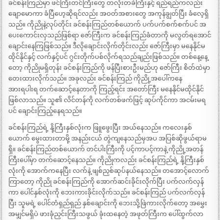
ခင်စန်းကြည်မှာ ဖင်ကြီးတင်ကြီးတွေ တလုံးတခဲကြီးနှင့် ရည်ရည်ကလည်း
ချောမောကာ ခံပြီဟေ့ဆိုရင်လည်း အဝတ်အစားတွေ အကုန်ချွတ်ပြီး ခံလေ့ရှိ
သည်။ ကိုညိုနဲ့လုပ်တိုင်း ခင်စန်းကြည်တစ်ယောက် ပက်ပက်စက်စက်ပင် အ
ပေးကောင်းလှသည်ဖြစ်ရာ ဇော်ကြီးက ခင်စန်းကြည်ခံတာကို မလွတ်ရအောင်
ချောင်းနေကြဖြစ်သည်။ ဒီလိုချောင်းလိုက်တိုင်းလည်း ဇော်ကြီးမှာ မနေနိုင်မ
ထိုင်နိုင်နှင့် လက်နှင့်ပင် ဂွင်းတိုက်ပစ်လိုက်ရသည်ချည်းဖြစ်သည်။ တစ်နေ့နေ့
တော့ ကိုညိုမရှိတုန်း ခင်စန်းကြည်ကို ဖန်ပြီးစားဦးမည်ဟု ဇော်ကြီး စိတ်ထဲမှာ
တေးထားလိုက်သည်။ အခုလည်း ခင်စန်းကြည် ကိုညို့အပေါ်ကနေ
အားရပါးရ တက်ဆောင့်နေတာကို ကြည့်ရင်း အတော်ကြီး မနေနိုင်မထိုင်နိုင်
ဖြစ်လာသည်။ သူ၏ လိင်တန်ကို လက်တစ်ဖက်ဖြင့် ဆုပ်ကိုင်ကာ အငမ်းမရ
ပင် ချောင်းကြည့်နေရသည်။
ခင်စန်းကြည်ရဲ့ နို့ကြီးနှစ်လုံးက ဖြူဖွေးပြီး အယ်နေသည်။ ကလေးနှစ်
ယောက် မွေးထားတာမို့ အနည်းငယ် တွဲကျနေသည်မှအပ အပြစ်ဆိုဖွယ်ရာမ
ရှိ။ ခင်စန်းကြည်တစ်ယောက် တင်ပါးကြီးကို ပင့်ကာပင့်ကာနဲ့ ကိုညို့အတန်
ကြီးပေါ်မှာ တက်ဆောင့်နေသည်။ ကိုညိုကလည်း ခင်စန်းကြည်ရဲ့ နို့ကြီးနှစ်
လုံးကို အောက်ကနေပြီး လက်နဲ့ ဖျစ်ညှစ်ဆုပ်နယ်နေသည်။ တအောင့်လောက်
ကြာတော့ ကိုညို ခင်စန်းကြည်ကို အောက်ဆင်းခိုင်းလိုက်ပြီး ပက်လက်လှန်
ကာ ပေါင်နှစ်လုံးကို ဘေးကားခိုင်းလိုက်သည်။ ခင်စန်းကြည် ပက်လက်လှန်
ပြီး သူမရဲ့ ပေါင်တံရှည်ရှည် နှစ်ချောင်းကို ဘေးသို့ဖြဲကားလိုက်တော့ အမွှေး
အမျှင်မရှိပဲ ဖားခုံညှင်းကြီးသဖွယ် ခုံးထနေတဲ့ အဖုတ်ကြီးက ပေါ်ထွက်လာ