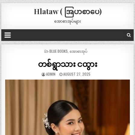
Hlataw ( အြပာစာပေ)
အောစာအုပ်များ
POSTED
BLUE BOOKS
,
အောစာအုပ်
IN
တစ်ရွာသား ငထွား
ADMIN
AUGUST 27, 2025