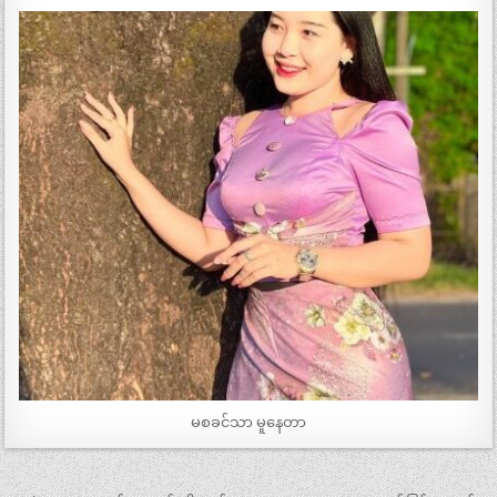
မစခင်သာ မူနေတာ