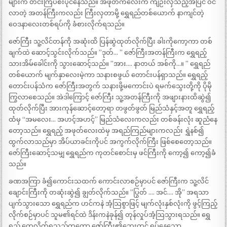
များက တင်းကြပ်စီးပိုင်နေသည်။ အဖုတ်ကလေးက ကျဉ်းလှသည့်အပြင် ဝင်
လာတဲ့ အတန်ကြီးကလည်း ကြီးလှတာမို့ ရွှေရည်တစ်ယောက် နာကျင်တဲ့
ဝေဒနာလေးတစ်ရပ်ကို ခံစားလိုက်ရသည်။
ဇော်ကြီး သူ့လိင်တန်ကို အဆုံးထိ ပြန်ဆွဲထုတ်လိုက်ပြီး ခါးကိုကော့ကာ တစ်
ချက်ထဲ ဆောင့်သွင်းလိုက်သည်။ ”ဒုတ်… ” ဇော်ကြီးအတန်ကြီးက ရွှေရည့်
သားအိမ်ခေါင်းကို သွားဆောင့်သည်။ ”အား…. နာတယ် အစ်ကို…။ ” ရွှေရည်
တစ်ယောက် မျက်နှာလေးမဲ့ကာ သနားစဖွယ် တောင်းပန်ရှာသည်။ ရွှေရည့်
တောင်းပန်သံက ဇော်ကြီးအတွက် သနားဖို့မကောင်းပဲ ရမက်သွေးတို့ကို ပိုမို
ကြွလာစေသည်။ အဲဒါကြောင့် ဇော်ကြီး သူ့အတန်ကြီးကို အဖျားနားထိဆွဲ၍
ထုတ်လိုက်ပြီး အားကုန်ဆောင့်တော့ရာ တဖွတ်ဖွတ် မြည်သံနှင့်အတူ ရွှေရည့်
ထံမှ “အမလေး… အဟင့်အဟင့်” မြည်သံလေးကလည်း တစ်ခန်းလုံး ဆူညံနေ
တော့သည်။ ရွှေရည့် အဖုတ်လေးထဲမှ အရည်ကြည်များကလည်း ရွှဲနစ်၍
ထွက်လာသည်မှာ အိပ်ယာခင်းကိုပင် အကွက်လိုက်ကြီး ဖြစ်စေတော့သည်။
ဇော်ကြီးဆောင့်သမျှ ရွှေရည်က ကုတင်စောင်းမှ ဖင်ကြီးကို ကော့၍ ကော့၍ခံ
သည်။
ခဏအကြာ ခံ၍ကောင်းသထက် ကောင်းလာစဉ်မှာပင် ဇော်ကြီးက သူ့လိင်
ချောင်းကြီးကို တဆုံးဆွဲ၍ ချွတ်လိုက်သည်။ ”ပြွတ် …. အင်…. အို” အရသာ
ပျက်သွားသော ရွှေရည်က ဟင်ကနဲ အံ့သြစွာဖြင့် မျက်လုံးနှစ်လုံးကို ဖွင့်ကြည့်
လိုက်စဉ်မှာပင် သူမ၏ရင်ထဲ ဒိန်းကနဲခုန်၍ တုန်လှုပ်အံ့သြသွားရသည်။ ရွှေ
ရည် တွေ့လိုက်ရသည်ကတော့ ဇော်ကြီး၏ဘေးတွင် ရပ်နေသော