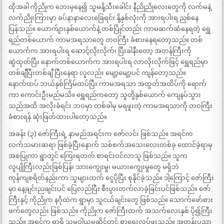
ထိုအခါ ကိုညိုက ဘေးမှနေ၍ သူမနို့သီးခေါင်း နီညိုညိုလေးတွေကို လက်မနဲ့
လက်ညိုးကြားမှာ ခပ်နာနာလေးခြေရင်း နို့နှစ်လုံးကို အားရပါးရ ညှစ်နေ
ပြန်သည်။ ယောက်ျားနှစ်ယောက်နဲ့ တစ်ပြိုင်တည်း ကာမဆက်ဆံနေရတဲ့ ရွှေ
ရည်တစ်ယောက် ကာမအရသာတွေ တဝကြီး ခံစားနေရတော့သည်။ တစ်
ယောက်က အားရပါးရ ဆောင့်လိုးလိုက်၊ ပြီးခါနီးတော့ အတန်ကြီးကို
ဆွဲထုတ်ပြီး နောက်တစ်ယောက်က အားရပါးရ လာလိုးလိုက်ဖြင့် ရွှေရည်မှာ
တစ်ချီပြီးတစ်ချီ ပြီးနေရာ လူလည်း မျော့မျော့ပင် ကျန်တော့သည်။
နောက်ထပ် ဘယ်နှစ်ကြိမ်ထပ်ပြီး ကာမအရသာ အထွတ်အထိပ်ကို ရောက်
ကာ ကောင်းဦးမည်မသိ။ ရွှေရည်ကတော့ သူတို့နှစ်ယောက် ကျေနပ်သွား
သည်အထိ အလိုးခံရင်း ဘဝမှာ တစ်ခါမှ မရဖူးတဲ့ ကာမအရသာကို တဝကြီး
ခံစားရန် ဆုံးဖြတ်ထားပါတော့သည်။
အခန်း (၃) ဇော်ကြီးရဲ့ နာမည်အရင်းက ဇော်လင်း ဖြစ်သည်။ အရင်က
လက်သမားဆရာ ဖြစ်ခဲ့ပြီးနောက် သစ်စက်အသေးလေးတစ်ခု ထောင်ခဲ့ရာမှ
အစပြုကာ ရွာတွင် ကြေးရတက် စာရင်းဝင်လာသူ ဖြစ်သည်။ သူက
လူပျိုကြီးလည်းဖြစ်ပြန်၊ သားကျွေးမှု၊ မယားကျွေးမှုတွေ မရှိဘဲ
ကုန်ကျစရိတ်နည်းကာ သူများထက် ငွေပိုပြီး စုနိုင်ခဲ့သည်။ ဒါ့ကြောင့် ဇော်ကြီး
မှာ နေ့ချင်းညချင်းပင် ပြေလည်ပြီး စီးပွားတက်လာခဲ့ခြင်းပင်ဖြစ်သည်။ ဇော်
ကြီးနှင့် ကိုညိုက နဂိုထဲက ရွာမှာ သူငယ်ချင်းတွေ ဖြစ်သည်။ သောက်ဖော်စား
ဖက်တွေလည်း ဖြစ်သည်။ ကိုညိုက ဇော်ကြီးထက် အသက်လေးနှစ် ပို၍ကြီး
သည်။ အရင်က ရွာရှိ သမဝါယမဆိုင်တွင် စာရေးလုပ်ဖူးသည်။ အတန်းပညာ