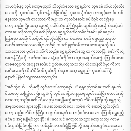
ဘယ်ပုံစံနှင့် လုပ်တော့မည်ကို သိလိုက်သော ရွှေရည်က သူမ၏ ကိုယ်လုံးတီး
လေးကို ကုတင်ပေါ်တွင် ကန့်လန့်ဖြတ်၍ လှဲပေးလိုက်ရာ ကားစွင့်ဖောင်းတစ်
နေသော သူမ၏ တင်သားကြီးများက ကုတင်စောင်းပေါ်တွင် တင်၍နေ
တော့သည်။ ပြီးတော့ သူမရဲ့ ပေါင်တံရှည်ကြီးနှစ်ချောင်းကို အလိုက်သင့်ပင်
ကားပေးလိုက်သည်။ ဇော်ကြီးက ရွှေရည်ပေါင်တန်စင်းစင်း နှစ်ချောင်း
ကြားမှာ အလိုက်သင့်ပင် ရပ်လိုက်ပြီး လက်တစ်ဖက်ကို ရွှေရည့် အဖုတ်
ဖောင်းဖောင်းလေးပေါ်မှာ တင်၍ အဖုတ်နှုတ်ခမ်းသားလေးများကို ခပ်
သာသာလေး ပွတ်ပေးလိုက်သည်။ ရွှေရည်စိတ်တွေ ထကြွလာပြီး ဇော်ကြီးရဲ့
အတန်ကြီးကို လက်ဖဝါးလေးနဲ့ ဆုပ်ကိုင်ကာ သူမအဖုတ်အကွဲကြောင်းလေး
တစ်လျှောက် အစုန်အဆန်ပင် ပွတ်ပေးလိုက်သည်။ လိင်တန်ထိပ်ဖူးကြီးက
အစိလေးကို ထိထိမိမိပင် ပွတ်တိုက်သွားတော့ ရွှေရည် ကုတင်ပေါ်သို့
နောက်ပြန်လဲကျသွားတော့သည်။
”အစ်ကိုရယ်… ညီမကို လုပ်ပေးပါတော့နော်…။” ရွှေရည်တစ်ယောက် ရမက်
စိတ်တွေ ထကြွလာပြီး သူမကို လုပ်ပေးဖို့ပင် နှုတ်မှထုတ်ဖော်ပြီး တောင်းဆို
လာတော့သည်။ ဇော်ကြီးလည်း အချိန်မဆွဲတော့ပဲ လိင်တန်ကြီးကို ရွှေရည့်
အဖုတ်ဝလေးမှာတေ့ပြီး ခပ်ဆတ်ဆတ်လေး တစ်ချက် ဆောင့်သွင်းလိုက်
တော့သည်။ လိင်တန်ကြီးက ရုတ်တရက် ဆောင့်ဝင်လာသောကြောင့် ရွှေရည့်
ခင်မျာ အင့်ခနဲဖြစ်သွားပြီး ခါးလေးပင် ကော့တက်သွားတော့သည်။ ကာမ
စပ်ယှက်ခြင်းမပြုတာ တစ်နှစ်လောက်ရှိပြီဖြစ်လို့ အဖုတ်အတွင်းသားလေး