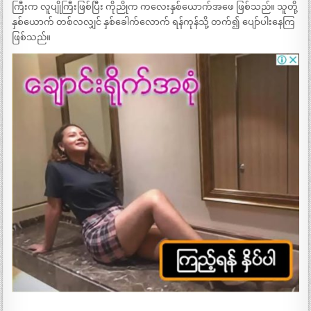
ကြီးက လူပျိုကြီးဖြစ်ပြီး ကိုညိုက ကလေးနှစ်ယောက်အဖေ ဖြစ်သည်။ သူတို့
နှစ်ယောက် တစ်လလျှင် နှစ်ခေါက်လောက် ရန်ကုန်သို့ တက်၍ ပျော်ပါးနေကြ
ဖြစ်သည်။