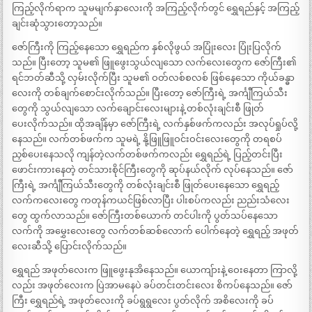
ကြည့်လိုက်ရာက သူမမျက်နှာလေးကို အကြည့်လိုက်တွင် ရွှေရည်နှင့် အကြည့်
ချင်းဆုံသွားတော့သည်။
ဇော်ကြီးကို ကြည့်နေသော ရွှေရည်က နှစ်လိုဖွယ် အပြုံးလေး ပြုံးပြလိုက်
သည်။ ပြီးတော့ သူမ၏ ဖြူဖွေးသွယ်လျသော လက်လေးတွေက ဇော်ကြီး၏
ရင်ဘတ်ဆီသို့ လှမ်းလိုက်ပြီး သူမ၏ ဝတ်လစ်စလစ် ဖြစ်နေသော ကိုယ်ခန္ဓာ
လေးကို တစ်ချက်စောင်းလိုက်သည်။ ပြီးတော့ ဇော်ကြီးရဲ့ အင်္ကျီကြယ်သီး
တွေကို သွယ်လျသော လက်ချောင်းလေးများနဲ့ တစ်လုံးချင်းစီ ဖြုတ်
ပေးလိုက်သည်။ ထိုအချိန်မှာ ဇော်ကြီးရဲ့ လက်နှစ်ဖက်ကလည်း အလုပ်ရှုပ်လို့
နေသည်။ လက်တစ်ဖက်က သူမရဲ့ နို့ဖြူဖြူဝင်းဝင်းလေးတွေကို တရစပ်
ညှစ်ပေးနေသလို ကျန်တဲ့လက်တစ်ဖက်ကလည်း ရွှေရည်ရဲ့ ပြည့်တင်းပြီး
ဖောင်းကားနေတဲ့ တင်သားစိုင်ကြီးတွေကို ဆုပ်နယ်လိုက် လုပ်နေသည်။ ဇော်
ကြီးရဲ့ အင်္ကျီကြယ်သီးတွေကို တစ်လုံးချင်းစီ ဖြုတ်ပေးနေသော ရွှေရည့်
လက်ကလေးတွေ ကတုန်ကယင်ဖြစ်လာပြီး ပါးစပ်ကလည်း ညည်းသံလေး
တွေ ထွက်လာသည်။ ဇော်ကြီးတစ်ယောက် တင်ပါးကို ပွတ်သပ်နေသော
လက်ကို အမွှေးလေးတွေ လက်တစ်ဆစ်လောက် ပေါက်နေတဲ့ ရွှေရည့် အဖုတ်
လေးဆီသို့ ပြောင်းလိုက်သည်။
ရွှေရည် အဖုတ်လေးက ဖြူဖွေးနုအိနေသည်။ ယောကျ်ားနဲ့ ဝေးနေတာ ကြာလို့
လည်း အဖုတ်လေးက ပြဲအာမနေပဲ ခပ်တင်းတင်းလေး စိကပ်နေသည်။ ဇော်
ကြီး ရွှေရည်ရဲ့ အဖုတ်လေးကို ခပ်ရွရွလေး ပွတ်လိုက် အစိလေးကို ခပ်