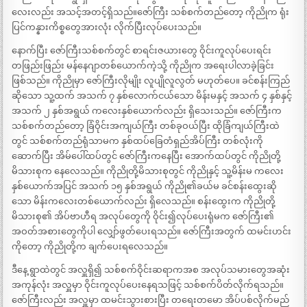
လေးလည်း အသင့်အတင့်ရှိသည်။ဇော်ကြီး သစ်စက်တည်တော့ ကိုညိုက ရုံး
ပြင်ကန္နားကိစ္စတွေအားလုံး လိုက်ပြီးလုပ်ပေးသည်။
နောက်ပြီး ဇော်ကြီးသစ်စက်တွင် စာရင်းဇယားတွေ ဝိုင်းကူလုပ်ပေးရင်း
တဖြည်းဖြည်း မန်နေဂျာတစ်ယောက်ကဲ့သို့ ကိုညိုက အရေးပါလာခဲ့ခြင်း
ဖြစ်သည်။ ကိုညိုမှာ ဇော်ကြီးလိုမျိုး လူပျိုလူလွတ် မဟုတ်ပေ။ ခင်စန်းကြည်
ဆိုသော သူ့ထက် အသက် ၇ နှစ်လောက်ငယ်သော မိန်းမနှင့် အသက် ၄ နှစ်နှင့်
အသက် ၂ နှစ်အရွယ် ကလေးနှစ်ယောက်လည်း ရှိသေးသည်။ ဇော်ကြီးက
သစ်စက်တည်တော့ ခြံဝိုင်းအကျယ်ကြီး တစ်ခုဝယ်ပြီး ထိုခြံကျယ်ကြီးထဲ
တွင် သစ်စက်တည်ရုံသာမက နှစ်ထပ်ခြေတံရှည်အိပ်ကြီး တစ်လုံးကို
ဆောက်ပြီး အိမ်ပေါ်ထပ်တွင် ဇော်ကြီးကနေပြီး အောက်ထပ်တွင် ကိုညိုတို့
မိသားစုက နေလေသည်။ ကိုညိုတို့မိသားစုတွင် ကိုညိုနှင့် သူ့မိန်းမ ကလေး
နှစ်ယောက်အပြင် အသက် ၁၅ နှစ်အရွယ် ကိုညို၏ခယ်မ ခင်စန်းထွေးဆို
သော မိန်းကလေးတစ်ယောက်လည်း ရှိလေသည်။ စန်းထွေးက ကိုညိုတို့
မိသားစု၏ အိပ်ဗာဟီရ အလုပ်တွေကို ဝိုင်း၍လုပ်ပေးရုံမက ဇော်ကြီး၏
အဝတ်အစားတွေကိုပါ လျှော်ဖွတ်ပေးရသည်။ ဇော်ကြီးအတွက် ထမင်းဟင်း
ကိုတော့ ကိုညိုတို့က ချက်ပေးရလေသည်။
ဒီနေ့ ရွာထဲတွင် အလှူရှိ၍ သစ်စက်ဝိုင်းဆရာကအစ အလုပ်သမားတွေအဆုံး
အကုန်လုံး အလှူမှာ ဝိုင်းကူလုပ်ပေးနေရသဖြင့် သစ်စက်ပိတ်လိုက်ရသည်။
ဇော်ကြီးလည်း အလှူမှာ ထမင်းသွားစားပြီး တရေးတမော အိပ်ပစ်လိုက်မည်