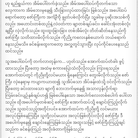
ဟု ရည်ရွယ်ကာ အိမ်ပေါ်တက်ခဲ့သည်။ အိမ်အပေါ်ထပ်ကိုတက်သော
လှေကားက အိမ်ဘေးမှနေ၍ သီးခြားလုပ်ထားခြင်း ဖြစ်သည်။ အပေါ်ထပ်
ရောက်တော့ ဇော်ကြီးက အင်္ကျီကို ချွတ်ပစ်လိုက်ပြီး သူ့ခါးမှ ပုဆိုးအသစ်ကို
လည်း အဟောင်းတစ်ထည်နဲ့ လဲဝတ်ကာ ဖျာတစ်ချပ်ခင်း၊ ခေါင်းအုံးတစ်လုံး
ချပြီး လှဲလိုက်သည်။ ထူးထူးခြားခြား တစ်အိမ်လုံး တိတ်ဆိတ်နေသည်ကို
ဇော်ကြီး သတိထားမိလိုက်သည်။ ကိုညို့ကလေးနှစ်ယောက် ဘယ်ရောက်
နေသည်မသိ။ ခင်စန်းထွေးကတော့ အလှူတွင်သွားပြီး လုပ်ကိုင်ပေးနေသည်
ထင်သည်။
သူအပေါ်ထပ်ကို တက်လာတုန်းက…. ဟုတ်သည်။ အောက်ထပ်တံခါး ဖွင့်
ထားသည်။ ပြီးတော့ အထဲမှ စကားပြောသံလိုလိုလည်း ကြားရသည်။
အောက်ထပ်တွင် ကိုညိုတို့လင်မယား ရှိနေကြောင်း တွေးမိလိုက်သည်။ ဇော်
ကြီး လှဲနေရာမှ ကပျာကယာထ၍ သူအိပ်သော အိပ်ခန်းထဲသို့ ဝင်လိုက်သည်။
ပြီးတော့ ခင်းထားသော ဖျာကို ဘေးဘက်မှနေ၍ အသာလှန်လိုက်ရာ
ကြမ်းခင်းပျဉ်နှစ်ချပ်ဟ၍ ဖြစ်ပေါ်နေသော အပေါက်လေးတစ်ပေါက် ပေါ်လာ
သည်။ ထိုအပေါက်မှတစ်ဆင့် ဇော်ကြီး အောက်ထပ်သို့ ချောင်းကြည့်လိုက်
သည်။ သူထင်သည့်အတိုင်းပင်။ အောက်ထပ်က ကိုညိုတို့ လင်မယား
အလုပ်ဖြစ်နေကြပြီ။ သူတို့လင်မယား အလုပ်ဖြစ်တိုင်းလိုလို ဇော်ကြီး ဒီ
အပေါက်မှနေ၍ ချောင်းနေကြဖြစ်သည်။ အထူးသဖြင့် ဇော်ကြီးကြည့်ချင်
သည်က ခင်စန်းကြည် အလိုးခံတာကိုဖြစ်သည်။