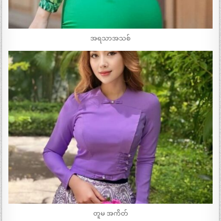
အရသာအသစ်
တူမ အကိတ်