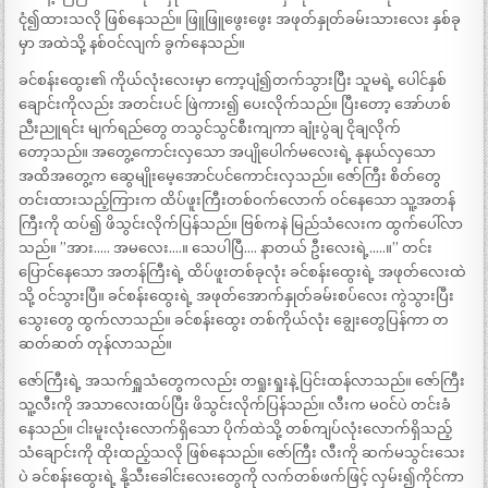
ငုံ၍ထားသလို ဖြစ်နေသည်။ ဖြူဖြူဖွေးဖွေး အဖုတ်နှုတ်ခမ်းသားလေး နှစ်ခု
မှာ အထဲသို့ နစ်ဝင်လျက် ခွက်နေသည်။
ခင်စန်းထွေး၏ ကိုယ်လုံးလေးမှာ ကော့ပျံ၍တက်သွားပြီး သူမရဲ့ ပေါင်နှစ်
ချောင်းကိုလည်း အတင်းပင် ဖြဲကား၍ ပေးလိုက်သည်။ ပြီးတော့ အော်ဟစ်
ညီးညူရင်း မျက်ရည်တွေ တသွင်သွင်စီးကျကာ ချုံးပွဲချ ငိုချလိုက်
တော့သည်။ အတွေ့ကောင်းလှသော အပျိုပေါက်မလေးရဲ့ နုနယ်လှသော
အထိအတွေ့က ဆွေမျိုးမေ့အောင်ပင်ကောင်းလှသည်။ ဇော်ကြီး စိတ်တွေ
တင်းထားသည့်ကြားက ထိပ်ဖူးကြီးတစ်ဝက်လောက် ဝင်နေသော သူ့အတန်
ကြီးကို ထပ်၍ ဖိသွင်းလိုက်ပြန်သည်။ ဗြစ်ကနဲ မြည်သံလေးက ထွက်ပေါ်လာ
သည်။ ”အား….. အမလေး….။ သေပါပြီ…. နာတယ် ဦးလေးရဲ့…..။” တင်း
ပြောင်နေသော အတန်ကြီးရဲ့ ထိပ်ဖူးတစ်ခုလုံး ခင်စန်းထွေးရဲ့ အဖုတ်လေးထဲ
သို့ ဝင်သွားပြီ။ ခင်စန်းထွေးရဲ့ အဖုတ်အောက်နှုတ်ခမ်းစပ်လေး ကွဲသွားပြီး
သွေးတွေ ထွက်လာသည်။ ခင်စန်းထွေး တစ်ကိုယ်လုံး ချွေးတွေပြန်ကာ တ
ဆတ်ဆတ် တုန်လာသည်။
ဇော်ကြီးရဲ့ အသက်ရှူသံတွေကလည်း တရှုးရှုးနဲ့ ပြင်းထန်လာသည်။ ဇော်ကြီး
သူ့လီးကို အသာလေးထပ်ပြီး ဖိသွင်းလိုက်ပြန်သည်။ လီးက မဝင်ပဲ တင်းခံ
နေသည်။ ငါးမူးလုံးလောက်ရှိသော ပိုက်ထဲသို့ တစ်ကျပ်လုံးလောက်ရှိသည့်
သံချောင်းကို ထိုးထည့်သလို ဖြစ်နေသည်။ ဇော်ကြီး လီးကို ဆက်မသွင်းသေး
ပဲ ခင်စန်းထွေးရဲ့ နို့သီးခေါင်းလေးတွေကို လက်တစ်ဖက်ဖြင့် လှမ်း၍ကိုင်ကာ