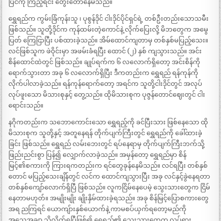
ပြင်ကို ကြည့်ရင်း တွေးတောနေမိသည်။
ရွှေရည်က ကွမ်းခြံကုန်းသူ ၊ ပုစွန်ဒိုင် ငါးဒိုင်ပိုင်ရှင်ရဲ့ တစ်ဦးတည်းသောသမီး
ဖြစ်သည်။ သူတို့ဒိုင်က ကုန်ထမ်းတဲ့ကောင်နဲ့ လိုက်ပြေးလို့ မိဘတွေက အမွေ
ပြတ် ကြေငြာပြီး ပစ်ထားခဲ့သည်။ အိမ်ထောင်ကျတာမှ တစ်နှစ်မပြည့်သေး။
လင်ဖြစ်သူက ဖဲဝိုင်းမှာ အဖမ်းခံရပြီး ထောင် (၂) နှစ် ကျသွားသည်။ အင်း
စိန်ထောင်ထဲတွင် ဖြစ်သည်။ ချုပ်ရက်က ၆ လလောက်ရှိတော့ အင်းစိန်ကို
ရောက်သွားတာ အခု ၆ လလောက်ရှိပြီး ဒီကတည်းက ရွှေရည် ရန်ကုန်ကို
လိုက်ပါလာခဲ့သည်။ ရန်ကုန်ရောက်တော့ အရင်က သူတို့ငါးဒိုင်တွင် အလုပ်
လုပ်ဖူးသော မိသားစုနှင့် တွေ့သည်။ ထိုမိသားစုက ပုဇွန်တောင်ဈေးတွင် ငါး
ရောင်းသည်။
နဂိုကတည်းက သဘောကောင်းသော ရွှေရည့်ကို ခင်ပြီးသား ဖြစ်နေသော ထို
မိသားစုက သူတို့နှင့် အတူနေရန် တိုက်ပျက်ကြီးတွင် ရွှေရည်ကို ခေါ်ထားခဲ့
ခြင်း ဖြစ်သည်။ ရွှေရည် လမ်းဘေးတွင် ရပ်နေရာမှ တိုက်ပျက်ကြီးဘက်သို့
ဖြည်းညင်းစွာ ပြန်၍ လျှောက်လာခဲ့သည်။ အမှန်တော့ ရွှေရည်မှာ စိန်
မြင့်၏စကားကို ကြားရကတည်းက ရင်တွေခုန်နေမိသည်။ လင်ရပြီး တစ်နှစ်
တောင် မပြည့်သေးချိန်တွင် လင်က ထောင်ကျသွားပြီး အခု လင်နှင့်ခွဲနေရတာ
တစ်နှစ်ကျော်လောက်ရှိပြီ ဖြစ်သည်။ လူကငြိမ်နေပေမဲ့ သွေးသားတွေက ငြိမ်
နေတာမဟုတ်။ အမျိုးမျိုး ချိုးနှိမ်ထားခဲ့ရသည်။ အခု စိန်မြင့်ပြောစကားတွေ
အရ ညကြရင် ယောကျ်ားနှစ်ယောက်နဲ့ ကာမစပ်ယှက်ရတော့မည်ကို
အသေအချာ သိလိုက်ရပြီဖြစ်၍ ရွှေရည်၏ သွေးသားတွေက လှုပ်ရှား