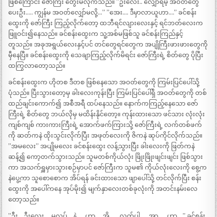
ဖြစ်ကြောင်း ဇော်ကြီး တွေးမိလိုက်သည်။ ”ဦးလေး.. လျှော်ရမဲ့ အဝတ်တွေ
ပေးဦး….. ကျွန်မ အဝတ်လျှော်မလို့…” ”အေး…. ဒီမှာလာယူဟာ….” ခင်စန်း
ထွေးကို ဇော်ကြီး ကြည့်လိုက်တော့ ထဘီရင်လျားလေးနှင့် ရင်ဘတ်လေးက
ဖြူဝင်း၍နေသည်။ ခင်စန်းထွေးက သူ့အစ်မဖြစ်သူ ခင်စန်းကြည်နှင့်
တူသည်။ အခုအရွယ်လေးနှင့်ပင် တင်တွေရင်တွေက အပျိုကြီးဖားဖားတွေကို
မှီနေပြီ။ ခင်စန်းထွေးကို သေချာကြည့်လိုက်မိရင်း ဇော်ကြီးရဲ့ စိတ်တွေ ပိုပြီး
ထကြွလာတော့သည်။
ခင်စန်းထွေးက ဟိုတစ ဒီတစ ဖြစ်နေသော အဝတ်တွေကို ကြမ်းပြင်ပေါ်သို့
ပုံသည်။ ပြီးသွားတော့မှ ခါးလေးကုန်းပြီး ကြမ်းပြင်ပေါ်ရှိ အဝတ်တွေကို တစ်
ထည်ချင်းကောက်၍ အစီအရီ ထပ်နေသည်။ နောက်ကကြည့်နေသော ဇော်
ကြီးရဲ့ စိတ်တွေ ဘယ်လိုမှ မထိန်းနိုင်တော့။ ကုန်းထားသော ဖင်သား လုံးလုံး
ကျစ်ကျစ် ကားကားကြီးရဲ့ အောက်ဖက်ကြားသို့ ဇော်ကြီးရဲ့ လက်တစ်ဖက်
ကို ဆတ်ကနဲ ထိုးသွင်းလိုက်ပြီး အဖုတ်လေးကို ဇိကနဲ ဆုပ်ကိုင်လိုက်သည်။
”အမလေး” အပျိုမလေး ခင်စန်းထွေး လန့်သွားပြီး ခါးလေးကို ဖြတ်ကနဲ
ဆန့်၍ ကော့တက်သွားသည်။ သူမတစ်ကိုယ်လုံး ဖြိုးဖြိုးဖျင်းဖျင်း ဖြစ်သွား
ကာ အသက်ရှူမှားသွားစဉ်မှာပင် ဇော်ကြီးက သူမ၏ ကိုယ်လုံးလေးကို စွေ့က
နဲပွေ့ကာ သူစောစောက အိပ်ရန် ခင်းထားသော ဖျာပေါ်သို့ တင်လိုက်ပြီး စန်း
ထွေးကို အပေါ်ကနေ အုပ်မိုး၍ မျက်နှာလေးတစ်ခုလုံးကို အတင်းနမ်းလေ
တော့သည်။
”ဦး… ဦးလေး…. မလုပ်… နဲ့ …. ဟာ…. အို…… လွှတ်ပါ….. အာ….. ဟာ….” ခင်စန်း