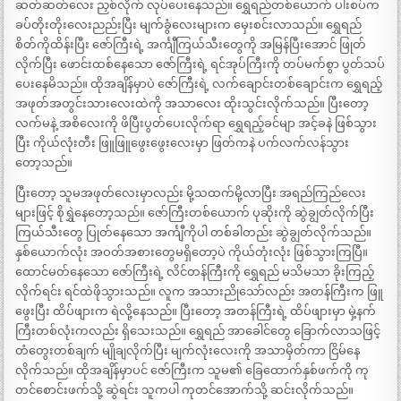
ဆတ်ဆတ်လေး ညှစ်လိုက် လုပ်ပေးနေသည်။ ရွှေရည်တစ်ယောက် ပါးစပ်က
ခပ်တိုးတိုးလေးညည်းပြီး မျက်ခွံလေးများက မှေးစင်းလာသည်။ ရွှေရည်
စိတ်ကိုထိန်းပြီး ဇော်ကြီးရဲ့ အင်္ကျီကြယ်သီးတွေကို အမြန်ပြီးအောင် ဖြုတ်
လိုက်ပြီး ဖောင်းထစ်နေသော ဇော်ကြီးရဲ့ ရင်အုပ်ကြီးကို တပ်မက်စွာ ပွတ်သပ်
ပေးနေမိသည်။ ထိုအချိန်မှာပဲ ဇော်ကြီးရဲ့ လက်ချောင်းတစ်ချောင်းက ရွှေရည့်
အဖုတ်အတွင်းသားလေးထဲကို အသာလေး ထိုးသွင်းလိုက်သည်။ ပြီးတော့
လက်မနဲ့ အစိလေးကို ဖိပြီးပွတ်ပေးလိုက်ရာ ရွှေရည့်ခင်မျာ အင့်ခနဲ ဖြစ်သွား
ပြီး ကိုယ်လုံးတီး ဖြူဖြူဖွေးဖွေးလေးမှာ ဖြတ်ကနဲ ပက်လက်လန်သွား
တော့သည်။
ပြီးတော့ သူမအဖုတ်လေးမှာလည်း မို့သထက်မို့လာပြီး အရည်ကြည်လေး
များဖြင့် စိုရွှဲနေတော့သည်။ ဇော်ကြီးတစ်ယောက် ပုဆိုးကို ဆွဲချွတ်လိုက်ပြီး
ကြယ်သီးတွေ ပြုတ်နေသော အင်္ကျီကိုပါ တစ်ခါတည်း ဆွဲချွတ်လိုက်သည်။
နှစ်ယောက်လုံး အဝတ်အစားတွေမရှိတော့ပဲ ကိုယ်တုံးလုံး ဖြစ်သွားကြပြီ။
ထောင်မတ်နေသော ဇော်ကြီးရဲ့ လိင်တန်ကြီးကို ရွှေရည် မသိမသာ ခိုးကြည့်
လိုက်ရင်း ရင်ထဲဖိုသွားသည်။ လူက အသားညိုသော်လည်း အတန်ကြီးက ဖြူ
ဖွေးပြီး ထိပ်ဖျားက ရဲလို့နေသည်။ ပြီးတော့ အတန်ကြီးရဲ့ ထိပ်ဖျားမှာ မှဲ့နက်
ကြီးတစ်လုံးကလည်း ရှိသေးသည်။ ရွှေရည် အာခေါင်တွေ ခြောက်လာသဖြင့်
တံတွေးတစ်ချက် မျိုချလိုက်ပြီး မျက်လုံးလေးကို အသာမှိတ်ကာ ငြိမ်နေ
လိုက်သည်။ ထိုအချိန်မှာပင် ဇော်ကြီးက သူမ၏ ခြေထောက်နှစ်ဖက်ကို ကု
တင်စောင်းဖက်သို့ ဆွဲရင်း သူကပါ ကုတင်အောက်သို့ ဆင်းလိုက်သည်။