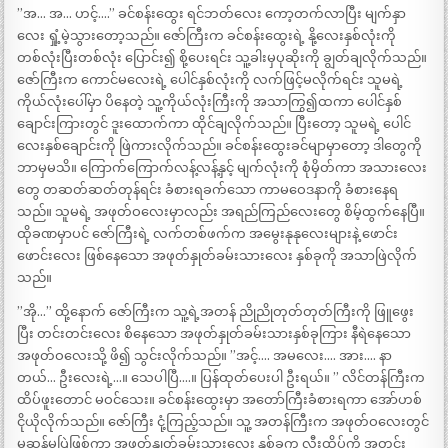
”အ… အ… ဟင့်….” ခင်စန်းထွေး ရင်ဘတ်လေး ကော့တက်လာပြီး မျက်နှာ
လေး ရှုံ့မဲ့သွားတော့သည်။ ဇော်ကြီးက ခင်စန်းထွေးရဲ့ နို့လေးနှစ်လုံးကို
တစ်လုံးပြီးတစ်လုံး ပြောင်း၍ စို့ပေးရင်း သူ့ခါးမှပုဆိုးကို ချွတ်ချလိုက်သည်။
ဇော်ကြီးက ကောင်မလေးရဲ့ ပေါင်နှစ်လုံးကို လက်ဖြင့်မလိုက်ရင်း သူမရဲ့
ကိုယ်လုံးပေါ်မှာ ပိနေတဲ့ သူ့ကိုယ်လုံးကြီးကို အသာကြွ၍ထကာ ပေါင်နှစ်
ချောင်းကြားတွင် ဒူးထောက်ကာ ထိုင်ချလိုက်သည်။ ပြီးတော့ သူမရဲ့ ပေါင်
လေးနှစ်ချောင်းကို ဖြဲကားလိုက်သည်။ ခင်စန်းထွေးခင်မျာမှာတော့ ဒါတွေကို
ဘာမှမသိ။ ကြောက်ကြောက်လန့်လန့်နှင့် မျက်လုံးကို စုံမှိတ်ကာ အသားလေး
တွေ တဆတ်ဆတ်တုန်ရင်း ခံစားရခက်သော ကာမဝေဒနာကို ခံစားနေရ
သည်။ သူမရဲ့ အဖုတ်ဝလေးမှာလည်း အရည်ကြည်လေးတွေ စိမ့်ထွက်နေပြီ။
ထိုခဏမှာပင် ဇော်ကြီးရဲ့ လက်တစ်ဖက်က အမွေးနုနုလေးများနဲ့ ဖောင်း
ဖောင်းလေး ဖြစ်နေသော အဖုတ်နှုတ်ခမ်းသားလေး နှစ်ခုကို အသာဖြဲလိုက်
သည်။
”အို…” ထို့နောက် ဇော်ကြီးက သူ့ရဲ့အတန် ညိုညိုတုတ်တုတ်ကြီးကို ဖြူဖွေး
ပြီး တင်းတင်းလေး စိနေသော အဖုတ်နှုတ်ခမ်းသားနှစ်ခုကြား နီရဲနေသော
အဖုတ်ဝလေးသို့ ဖိ၍ သွင်းလိုက်သည်။ ”အင့်…. အမလေး…. အား…. နာ
တယ်… ဦးလေးရဲ့…။ သေပါပြီ….။ ပြန်ထုတ်ပေးပါ ဦးရယ်။ ” လိင်တန်ကြီးက
ထိပ်ဖူးတောင် မဝင်သေး။ ခင်စန်းထွေးမှာ အတော်ကြီးခံစားရကာ အော်ဟစ်
ငိုယိုလိုက်သည်။ ဇော်ကြီး ငုံ့ကြည့်သည်။ သူ့ အတန်ကြီးက အဖုတ်ဝလေးတွင်
မဆန့်မပြဲဖြစ်ကာ အဖုတ်နှုတ်ခမ်းသားလေး နှစ်ခုက လီးထိပ်ကို အတင်း