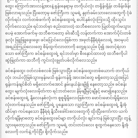
ထွေး ကြောက်အားလန့်အားနဲ့ ရုန်းနေရာမှ တကိုယ်လုံး တရှိန်းရှိန်း တဖိန်းဖိန်း
ဖြစ်လာရသည်။ ပြီးတော့မှ ဇော်ကြီးက သူမရဲ့ နှုတ်ခမ်းသားလေးတွေကို ငုံခဲ
လိုက်ရင်း လက်တစ်ဖက်ကို ခင်စန်းထွေးရဲ့ ပေါင်နှစ်လုံးကြားသို့ ထိုးသွင်း
လိုက်လေသည်။ ရင်ဘတ်မှာ စည်းထားတဲ့ ထဘီစလေးက ပြုတ်ထွက်မသွား
ပေမဲ့ အောက်ဖက်မှ ထဘီစကတော့ ခါးဆီသို့ လန်တက်ကာ အောက်ပိုင်းတစ်
ခုလုံး ဖြူဖြူဖွေးဖွေး ဖင်ပြောင်လေးဖြစ်ကာ အဖုတ်နီနီရဲရဲလေးရဲ့ အဝမှပင်
အရည်ကြည်လေးတွေ စိမ့်ထွက်လာတာကို တွေ့ရသည်။ ပို၍ အတင့်ရဲလာ
သော ဇော်ကြီးက ခင်စန်းထွေးရဲ့ ရင်ဘတ်မှာ စီးနှောင်ထားတဲ့ ထဘီစကိုပါ
ဆွဲဖြုတ်ကာ ထဘီကို ကွင်းလုံးချွတ်ပစ်လိုက်လေသည်။
ခင်စန်းထွေး ဝတ်လစ်စလစ် ဖြစ်သွားပြီ။ ခင်စန်းထွေးတစ်ယောက် တကိုယ်
လုံး ဘယ်လိုဖြစ်သွားမှန်းမသိ ရုန်းကန်ဖို့ အားအင်တွေ မရှိတော့သည့်အပြင်
ရုန်းကန်ချင်စိတ် မရှိလောက်အောင် နွမ်းနယ်နုံးချိ၍ နေတော့သည်။ ခင်စန်း
ထွေး မျက်လုံးလေးမှိတ်ကာ ရင်ဘတ်လေး နိမ့်ချီမြင့်ချီနှင့် မော၍နေသည်။
ခင်စန်းထွေးရဲ့ နို့လေးနှစ်လုံးက စူစူမို့မို့လေးဖြစ်ကာ ဖောင်းဖောင်းမို့မို့လေး
လုံးတက်နေသည်။ ဇော်ကြီးရဲ့ ပူနွေးသော လျှာကြီးက ခင်စန်းထွေးရဲ့ နို့အုံ
ထိပ်မှာ ကပ်နေသော နီနီရဲရဲ နို့သီးခေါင်းလေးတွေကို ထိုးပြီးကော်ကာ ယက်
လိုက်ချိန်မှာတော့ ခင်စန်းထွေးခင်မျာ တကိုယ်လုံး ဖျင်းကနဲ ဖြစ်သွားပြီး တွန့်
သွားရတော့သည်။ ဇော်ကြီးက သူမရဲ့ တင်းတင်းလေး စူထွက်နေသော နို့အုံ
လေးကို လက်နဲ့ ကိုင်ပြီး စို့လိုက်သည်။