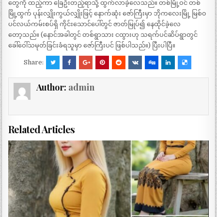
တွေကို ထည့်ကာ ခြေဦးတည့်ရာသို့ ထွက်လာခဲ့လေသည်။ တစ်မြို့ဝင် တစ်
မြို့ထွက် ပုန်းလျှိုးကွယ်လျှိုးဖြင့် နောက်ဆုံး ဇော်ကြီးမှာ ဘိုကလေးမြို့ မြစ်၀
ပင်လယ်ကမ်းစပ်ရှိ ကိုင်းသောင်ပေါ်တွင် ဇာတ်မြုပ်၍ နေထိုင်ခဲ့လေ
တော့သည်။ (နောင်အခါတွင် တစ်ရွာသား ငထွားဟု သရက်ပင်ဆိပ်ရွာတွင်
ခေါ်ဝေါ်သမုတ်ခြင်းခံရသူမှာ ဇော်ကြီးပင် ဖြစ်ပါသည်။) ပြီးပါပြီ။
Share:
Author:
admin
Related Articles