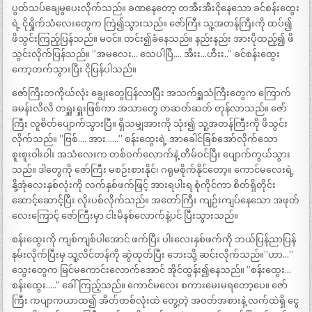
ပွတ်သပ်ချေမွပေးလိုက်သည်။ ခဏနေတော့ တအီးအီးငိုနေသော ခင်စန်းထွေး
ရဲ့ ငိုရှိုက်သံလေးတွေက ကြဲ၍သွားသည်။ ဇော်ကြီး သူ့အတန်ကြီးကို ထပ်၍
ဖိသွင်းကြည့်ပြန်သည်။ မဝင်။ တင်း၍ခံနေသည်။ နည်းနည်း အားပိုထည့်၍ ဖိ
သွင်းလိုက်ပြန်သည်။ ”အမလေး… သေပါပြီ…. အီးး…ဟီးး..” ခင်စန်းထွေး
ကော့တက်သွားပြီး ငိုပြန်ပါသည်။
ဇော်ကြီးတကိုယ်လုံး ချွေးတွေပြန်လာပြီး အသက်ရှူသံကြီးတွေက ကြောက်
ခမန်းလိလိ တရှူးရှူးဖြစ်ကာ အသာတွေ တဆတ်ဆတ် တုန်လာသည်။ ဇော်
ကြီး လူစိတ်ပျောက်သွားပြီ။ ရှိသမျှအားကို သုံး၍ သူ့အတန်ကြီးကို ဖိသွင်း
လိုက်သည်။ ”ဗြစ်…. အား……” စန်းထွေးရဲ့ အာခေါင်ခြစ်အော်လိုက်သော
စူးစူးဝါးဝါး အသံလေးက တစ်ဝက်လောက်နဲ့ တိမ်ဝင်ပြီး ပျောက်ကွယ်သွား
သည်။ ဒါတွေကို ဇော်ကြီး မစဉ်းစားနိုင်၊ ဂရုမစိုက်နိုင်တော့။ ကောင်မလေးရဲ့
နို့အုံလေးနှစ်လုံးကို လက်နှစ်ဖက်ဖြင့် အားရပါးရ စုံကိုင်ကာ စိတ်ရှိတိုင်း
ဆောင့်ဆောင့်ပြီး လိုးပစ်လိုက်သည်။ အတော်ကြီး ကျဉ်းကျပ်နေသော အဖုတ်
လေးကြောင့် ဇော်ကြီးမှာ ငါးမိနစ်လောက်နဲ့ပင် ပြီးသွားသည်။
စန်းထွေးကို ကျစ်ကျစ်ပါအောင် ဖက်ပြီး ပါးလေးနှစ်ဖက်ကို ဘယ်ပြန်ညာပြန်
နမ်းလိုက်ပြီးမှ သူ့လိင်တန်ကို ဆွဲထုတ်ပြီး ဘေးသို့ ဆင်းလိုက်သည်။”ဟာ…”
သွေးတွေက မြင်မကောင်းလောက်အောင် အိုင်ထွန်း၍နေသည်။ ”စန်းထွေး…
စန်းထွေး…..” ခေါ်ကြည့်သည်။ ကောင်မလေး စကားမေးမရတော့ပေ။ ဇော်
ကြီး ကပျာကယာထ၍ အိတ်တစ်လုံးထဲ တွေ့တဲ့ အဝတ်အစားနဲ့ လက်ထဲရှိ ငွေ