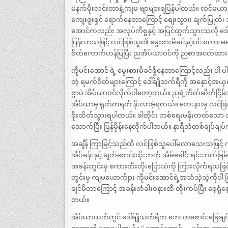
မနက်မိုးလင်းတာနဲ့ ကျမ ဗျာများရပြန်ပါတယ်။ လင်မယာ
ကျေးဇူးရှင် ရောက်နေတာကြောင့် စျေးသွား၊ ချက်ပြုတ်၊
အောင်ကလည်း အလုပ်ကိစ္စနှင့် အပြင်ထွက်သွားသလို 
ပြန်လာသဖြင့် လင်ဖြစ်သူ၏ မွေးစားမိခင်နှင့်ပင် စကား
စိတ်ကောက်ဟန်ပြပြီး ညအိပ်ယာဝင်ကို ညစာအငတ်ထာ
ကိုမင်းအောင် ရဲ့ မွေးစားမိခင်ရှိနေတာကြောင့်လည်း ပါ ပါတယ
တဲ့ ရမက်စိတ်များကြောင့် ဒေါ်ချိုသက်ရီကို အနှောင့်အယှ
စွာပဲ အိပ်ယာဝင်လိုက်ပါတော့တယ်။ ညရဲ့တိတ်ဆိတ်ငြ
အိပ်ယာမှ ရုတ်တရက် နိုးလာခဲ့ရတယ်။ ဘေးနားမှ လင်ဖြစ
စိုးထိတ်သွားရပါတယ်။ ခါတိုင်း တစ်ရေးမနိုးတတ်သ
သောက်ပြီး ပြန်မှိန်းနေလိုက်ပါတယ်။ နာရီသံတစ်ချပ်ချ
အချိန် ကြာမြင့်သည်ထိ လင်ဖြစ်သူပေါ်မလာသေးသဖြင့်
အိပ်ခန်းနှင့် မျက်စောင်းထိုးဘက် အိမ်ခေါင်းရင်းဘက်ခြမ
အခန်းတွင်းမှ စကားတီးတိုးပြောသံကို ကြားလိုက်ရသဖြ
တွင်းမှ ကျမယောက်ျား ကိုမင်းအောင်ရဲ့အသံသဲ့သဲ့ကိုပါ က
ချင်မိတာကြောင့် အခန်းတံခါးဝနားထိ တိုးကပ်ပြီး စေ့ရ
တယ်။
အိပ်ယာထက်တွင် ဒေါ်ချိုသက်ရီက ဘေးတစောင်းခြေချင်းချိ