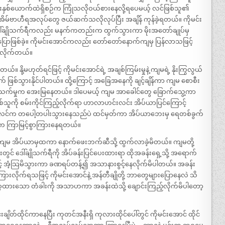
းနှစ်ယောက်ထဲရှိစဉ်က ကြုံသလိုဝယ်စားနေလို့ရပေမယ့် လင်ဖြစ်သူ၏
 အိမ်ဗာဟီရအလုပ်တွေ ဇယ်ဆက်သလိုလုပ်ပြီး အချိန် ကုန်ခဲ့ရတယ်။ ကိုမင်း
ဒေါ်ချိုသက်ရီကလည်း မနက်ကတည်းက ထွက်သွားကာ မိုးအတော်ချုပ်မှ
မပြောဖြစ်ခဲ့။ ကိုမင်းအောင်ကလည်း တော်တော်နောက်ကျမှ ပြန်လာသဖြင့်
းလိုက်တယ်။
်။ နို့မဟုတ်ရင်ဖြင့် ကိုမင်းအောင်ရဲ့ အချစ်ကြမ်းမှုနဲ့ ကျမရဲ့ နိုးကြွလွယ်
က် ဖြစ်သွားနိုင်ပါတယ်။ ထို့ကြောင့် အခြေအနေကို ချင့်ချိန်ကာ ကျမ စောစီး
ိမ်သက်မှုက အေးမြနေတယ်။ ဒါပေမယ့် ကျမ အာခေါင်တွေ ခြောက်သွေ့ကာ
်သူကို စမ်းကိုင်ကြည့်လိုက်ရာ ဟာလာဟင်းလင်း အိပ်ယာပြင်ကြောင့်
ော လင်က တပေါ့တပါးသွားနေသည်ပဲ ထင်မှတ်ကာ အိပ်ယာဘေးမှ ရေတစ်ခွက်
ပ်က ကြာမြင့်စွာကြားနေရတယ်။
 ကျမ အိပ်ယာမှထကာ နောက်ဖေးဘက်ဆီသို့ ထွက်လာခဲ့မိတယ်။ ကျမတို့
်းတွင် ဒေါ်ချိုသက်ရီကို အိပ်ခန်းပြင်ပေးထားရာ ထိုအခန်းရှေ့သို့ အရောက်
င့် အံ့သြမိသွားကာ ခဏရပ်တန့်၍ အသာနားစွင့်နေလိုက်မိပါတယ်။ အခန်း
ြားလိုက်ရသဖြင့် ကိုမင်းအောင်နဲ့ အန်တီချိုတို့ ဘာတွေများပြောနေလဲ သိ
ုံစေ့ထားသော တံခါးကို အသာဟကာ အခန်းထဲသို့ ချောင်းကြည့်လိုက်မိပါတော့
တ်ထိုင်ကာနေပြီး ကုတင်အနီးရှိ ကုလားထိုင်ပေါ်တွင် ကိုမင်းအောင် ထိုင်