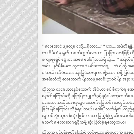
“ မင်းအောင် နဲ့ တွေ့ချင်လို့….ရှိလား….” “ ဟာ…. အန်တီ
က အိမ်ထဲမှ ရုတ်တရက်ထွက်လာကာ ပြာပြာသလဲဖြင့် ထိုမိန
ကျေးဇူးရှင် မွေးစားအမေ ဒေါ်ချိုသက်ရီ တဲ့….” “ အန်တီချို
အင်း….နင့်မိန်းမက လှသားပဲ မင်းအောင်ရဲ့…. ကဲ ငါ့ကို အ
ပါတယ်။ အိပ်ယာအခန်းပြင်ပေးရ၊ စားဖို့သောက်ဖို့ ပြင်ပ
အခန်းထဲသို့ စားသောက်ပြီးတာနဲ့ စောစီးစွာဝင်ပြီး အန
ထိုညက လင်မယားနှစ်ယောက် အိပ်ယာ ပေါ်ရောက်မှ အေး
နောက်ကြောင်းကို ပြောပြသမျှ သိခွင့်ရခဲ့ပါတော့တယ်။ ခင
စားသောက်ဆိုင်တစ်ခုတွင် အောက်ခြေသိမ်း အလုပ်သမားဘဝ
ခြင်းဖြစ်ကြောင်း သိခဲ့ရပါတယ်။ ဒေါ်ချိုသက်ရီ၏ ကြည့်ရှုစေ
လူတစ်လုံးသူတစ်လုံး ဖြစ်လာကာ ပြည့်စုံကြွယ်ဝလာပါတယ်။ 
မဘက်မှ လေးစားဂရုစိုက်ဖို့ ဆုံးဖြတ်ခဲ့ရတော့တယ်။
ထိုညက ပင်ပန်းမှုတို့ကြောင့် လင်မယားနှစ်ယောက် နေ့စဉ