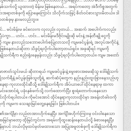
တွေဝေနေတာလဲ…. ဒီအလုပ်လုပ်လာတာ ကြာနေပြီပဲ…. ဘာလဲ မင်းက ဘဝမေ့
စ်သက်လို့ ယူထားတဲ့ မိန်းမ ဖြစ်နေတယ်…. အရင်ကတော့ အဲဒီကိစ္စအတွက်
းအရာတစ်ခုကို ပြောနေကြောင်း သိလိုက်သဖြင့် စိတ်ဝင်စားသွားမိတယ်။ ဒါ
ာတစ်ခုမှ နားမလည်ဘူး။
င်အောင်…. မင်းမိန်းမ ခင်လေးက လှလည်း လှတယ်…. အဆက် အပေါက်ကလည်း
….. ဟင်း…. ဟင်း…. မင်းမိန်းမဒီဇိုင်းမျိုးဆို မင်းနဲ့ အန်တီချို ငွေကို
ကို ကျမ နားလည်သဘောပေါက်စပြုလာသလို ကျမခင်ပွန်းရဲ့ အလုပ်အကိုင်နဲ့
စ်နေတယ်ဆိုတာ သိခွင့်ရလိုက်ပါတော့တယ်ရှင်။ အခုဆိုရင် ကျမကို
ဒေါ်ချိုသက်ရီက စည်းရုံးနေမှန်းလည်း သိခွင့်ရလိုက်ပါတော့တယ်။ ကျမ အတော်
ဖာဇာတ်သွင်းမယ် ဆိုတာရယ် ကျမခင်ပွန်းနဲ့ မွေးစားအမေဆိုသူ ဒေါ်ချိုသက်
ျိုသက်ရီနဲ့ ခင်ပွန်းဖြစ်သူတို့ရဲ့ ဆက်ဆံပုံတွေက နည်းနည်းထူးခြားနေသည်ဟု
င်နေရာ ကုလားထိုင်ဆီသို့ ဒေါ်ချိုသက်ရီက အိပ်ယာပေါ် ထိုင်နေရာမှ ထကာ
ုမင်းအောင်ရဲ့ ပခုံးနှစ်ဖက်သို့ လက်ထောက်ပြီး စူးရဲတောက်ပနေသော
ကို မြင်လိုက်ရပါတယ်။ ကိုမင်းအောင် ထိုင်နေရာကုလားထိုင်မှာ အခန်းတံခါးဝကို
ွေကို ကျမက သေချာမြင်တွေ့နေရခြင်း ဖြစ်ပါတယ်။
 သူမ၏အင်္ကျီမှာ လည်တအားဟိုက်နေပြီး အင်္ကျီအဟိုက်ကြားမှ ဝင်းဝါနေသော
အမြင်မှာတော့ ထိုမြင်ကွင်းက အရမ်းကိုထူးဆန်းနေတယ်လို့ ခံစားနေရပြီး
ျိန်မှာပင် ဘယ်လိုမှထင်မှတ်မထားသော အပြုအမူတစ်ခုကို ဒေါ်ချိုသက်ရီက