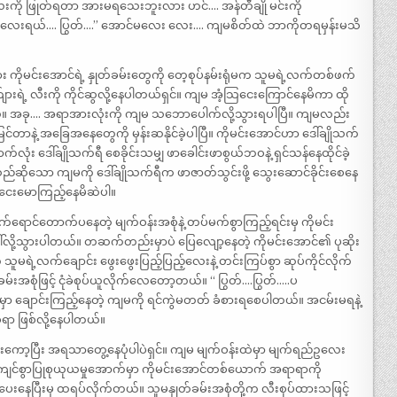
်လေးကို ဖြုတ်ရတာ အားမရသေးဘူးလား ဟင်…. အန်တီချို မင်းကို
လေးရယ်…. ပြွတ်….” အောင်မလေး လေး…. ကျမစိတ်ထဲ ဘာကိုတရမှန်းမသိ
ိုမင်းအောင်ရဲ့ နှုတ်ခမ်းတွေကို တေ့စုပ်နမ်းရုံမက သူမရဲ့လက်တစ်ဖက်
က်ျားရဲ့ လီးကို ကိုင်ဆွလို့နေပါတယ်ရှင်။ ကျမ အံ့သြငေးကြောင်နေမိကာ ထို
့တယ်။ အခု…. အရာအားလုံးကို ကျမ သဘောပေါက်လို့သွားရပါပြီ။ ကျမလည်း
့ အခြေအနေတွေကို မှန်းဆနိုင်ခဲ့ပါပြီ။ ကိုမင်းအောင်ဟာ ဒေါ်ချိုသက်
ာက်လုံး ဒေါ်ချိုသက်ရီ စေခိုင်းသမျှ ဖာခေါင်းဖာစွယ်ဘဝနဲ့ ရှင်သန်နေထိုင်ခဲ့
်ဆိုသော ကျမကို ဒေါ်ချိုသက်ရီက ဖာဇာတ်သွင်းဖို့ သွေးဆောင်ခိုင်းစေနေ
့သြငေးမောကြည့်နေမိဆဲပါ။
ရမ္မက်ရောင်တောက်ပနေတဲ့ မျက်ဝန်းအစုံနဲ့ တပ်မက်စွာကြည့်ရင်းမှ ကိုမင်း
ေါ်လို့သွားပါတယ်။ တဆက်တည်းမှာပဲ ပြေလျော့နေတဲ့ ကိုမင်းအောင်၏ ပုဆိုး
ု သူမရဲ့လက်ချောင်း ဖွေးဖွေးပြည့်ပြည့်လေးနဲ့ တင်းကြပ်စွာ ဆုပ်ကိုင်လိုက်
်းအစုံဖြင့် ငုံခဲစုပ်ယူလိုက်လေတော့တယ်။ “ ပြွတ်….ပြွတ်…..ပ
းဝမှာ ချောင်းကြည့်နေတဲ့ ကျမကို ရင်ကွဲမတတ် ခံစားရစေပါတယ်။ အငမ်းမရနဲ့
ရာ ဖြစ်လို့နေပါတယ်။
ကော့ပြီး အရသာတွေ့နေပုံပါပဲရှင်။ ကျမ မျက်ဝန်းထဲမှာ မျက်ရည်ဥလေး
်းကျင်စွာပြုစုယုယမှုအောက်မှာ ကိုမင်းအောင်တစ်ယောက် အရာရာကို
်ပေးနေပြီးမှ ထရပ်လိုက်တယ်။ သူမနှုတ်ခမ်းအစုံတို့က လီးစုပ်ထားသဖြင့်