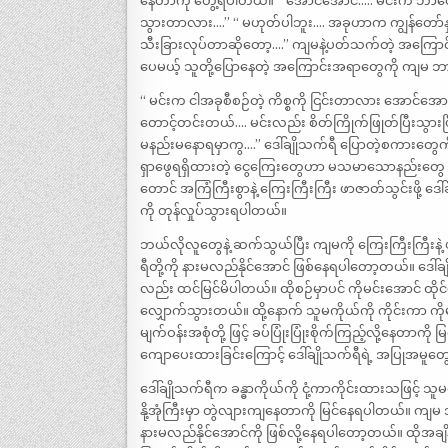
နေတာကို တွေ့ရပါတယ်။ “ အောင်အောင်….. မင်းက ဘာ
သွားတာလား….” “ မဟုတ်ပါဘူး…. အခုဟာက ကျွန်တော်နှ
သီးခြားလုပ်တာဆိုတော့….” ကျမနဲ့ပတ်သက်တဲ့ အကြောင်
ပေမယ့် သူတို့ပြောနေတဲ့ အကြောင်းအရာတွေကို ကျမ ဘ
“ မင်းက ငါအခုစီစဉ်တဲ့ ကိစ္စကို ငြင်းတာလား အော
တောင့်တင်းတယ်…. မင်းလည်း စိတ်ကြိုက်ဖြုတ်ပြီးသွားပြီပဲကွာ
မနည်းမနောရမှာကွ….” ဒေါ်ချိုသက်ရီ ပြောတဲ့စကားတွေ
ရှာဖွေရရှိထားတဲ့ ငွေကြေးတွေဟာ မသမာသောနည်းတွေ ဖြ
တောင် အကြံကြီးစွာနဲ့ ကြေးကြီးကြီး ဖာဇာတ်သွင်းဖို့ 
ကို တုန်လှုပ်သွားရပါတယ်။
ဘယ်လိုလူတွေနဲ့ ဆက်သွယ်ပြီး ကျမကို ကြေးကြီးကြီးနဲ့ 
ရီတို့ကို နားမလည်နိုင်အောင် ဖြစ်နေရပါတော့တယ်။ ဒေါ်ခ
လည်း ထင်မြင်မိပါတယ်။ ထိုစဉ်မှာပင် ကိုမင်းအောင် ထို
လျှောက်သွားတယ်။ ထို့နောက် သူမကိုယ်ကို ကိုင်းကာ ကိ
မျက်ဝန်းအစုံတို့ ဖြင့် ခပ်ပြုံးပြုံးစိုက်ကြည့်လို့နေတာ
ကျောပေးထားခြင်းကြောင့် ဒေါ်ချိုသက်ရီရဲ့ အပြုအမူတ
ဒေါ်ချိုသက်ရီက ခန္ဓာကိုယ်ကို ငုံ့ကာကိုင်းထားသဖြင့်
နို့အုံကြီးမှာ တွဲလျားကျနေတာကို မြင်နေရပါတယ်။ ကျမ 
နားမလည်နိုင်အောင်ကို ဖြစ်လို့နေရပါတော့တယ်။ ထိုအခ