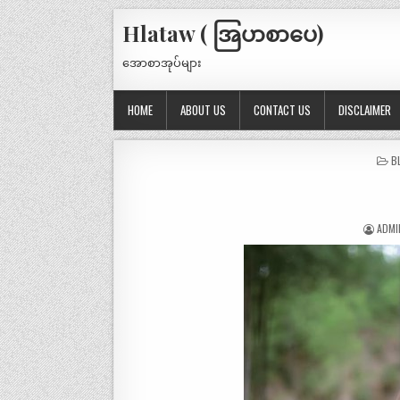
Hlataw ( အြပာစာပေ)
အောစာအုပ်များ
HOME
ABOUT US
CONTACT US
DISCLAIMER
P
B
IN
ADMI