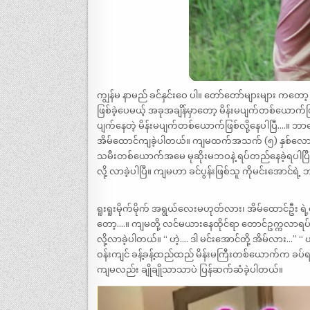
ကျွန်မ နာမည် ခင်နှင်းဝေ ပါ။ တော်တော်များများ ကတ
ဖြစ်ခဲ့ပေမယ့် အခုအချိန်မှာတော့ မိန်းမပျက်တစ်ယောက်ဖြစ
ပျက်နေတဲ့ မိန်းမပျက်တစ်ယောက်ဖြစ်လို့နေပါပြီ….။ ဘာ
အိမ်ထောင်ကျခဲ့ပါတယ်။ ကျမထက်အသက် (၅) နှစ်လောက်က
သမီးတစ်ယောက်အမေ မုဆိုးမဘဝနဲ့ ရပ်တည်နေခဲ့ရပါပြီ။
လို့ လာခဲ့ပါပြီ။ ကျမဟာ ခင်ပွန်းဖြစ်သူ ကိုမင်းအောင်ရဲ
ရူးရူးမိုက်မိုက် အရွယ်လေးမဟုတ်လား၊ အိမ်ထောင်ဦး ရဲ
တော့….။ ကျမတို့ လင်မယားနေထိုင်ရာ တောင်ဥက္ကလာရပ်
လို့လာခဲ့ပါတယ်။ “ ဟဲ့…. ဒါ မင်းအောင်တို့ အိမ်လား
ဝန်းကျင် ခန့်ခန့်ထည်ထည် မိန်းမကြီးတစ်ယောက်က ခပ်ရ
ကျမလည်း ချိုချိုသာသာပဲ ပြန်ဆက်ဆံခဲ့ပါတယ်။