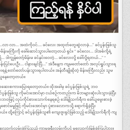
ချို…..လာ လာ…. အထဲကိုဝင်….. ခင်လေး အထုတ်တွေဆွဲလာခဲ့….” ခင်ပွန်းဖြစ်သူ
်းမကြီးကို ခေါ်ဆောင်သွားပါတော့တယ် ရှင်။ “ ခင်လေး…. ဒါအစ်ကို့ရဲ့
…. ဒါကျွန်တော့်မိန်းမ ခင်နှင်းဝေတဲ့…. ခင်လေးလို့ ခေါ်လို့ရတယ်….” “
ခန်းပြင်ပေးဦး…. ငါနားချင်ပြီ….” အဲဒီနေ့က ကျမတော်တော် အလုပ်ရှုပ်သွားရ
ေးရနဲ့ တော်တော်ပန်းသွားရပါတယ်။ အန်တီချိုဆိုတဲ့ မိန်းမကြီးလည်း သူမ
ားယူနေတော့တယ်။
ဆေးစကားပြောရတော့တယ်။ ထိုအခါမှ ခင်ပွန်းဖြစ်သူရဲ့ ဘဝ
်ပွန်းဖြစ်သူ ကိုမင်းအောင်မှာ ငယ်စဉ်ကတည်းက မိဘများဆုံးပါးသွားခဲ့ပြီး
ဖြင့် လုပ်ကိုင်စားသောက်နေရစဉ် ဒေါ်ချိုသက်ရီက ခေါ်ယူမွေးစားခဲ့
ာင်မမှုဖြင့် ကိုမင်းအောင်မှာ ပွဲစားလောကသို့ ရောက်ရှိခဲ့ပြီး
ထို့ကြောင့် ခင်ပွန်းဖြစ်သူ၏ ကျေးဇူးရှင်ဖြစ်သည့် ဒေါ်ချိုသက်ရီကို ကျ
်လျှောက်လှမ်းခဲ့ကြသည့် ကာမခရီးလမ်းကိုပင် မလျှောက်ဖြစ်ခဲ့ကြပါဘူး။