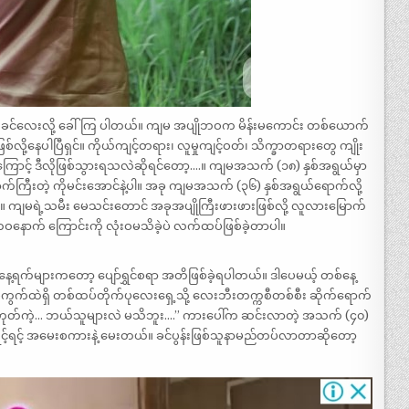
ော့ ခင်လေးလို့ ခေါ်ကြ ပါတယ်။ ကျမ အပျိုဘဝက မိန်းမကောင်း တစ်ယောက်
်လို့နေပါပြီရှင်။ ကိုယ်ကျင့်တရား၊ လူမှုကျင့်ဝတ်၊ သိက္ခာတရားတွေ ကျိုး
ကြောင့် ဒီလိုဖြစ်သွားရသလဲဆိုရင်တော့….။ ကျမအသက် (၁၈) နှစ်အရွယ်မှာ
ြီးတဲ့ ကိုမင်းအောင်နဲ့ပါ။ အခု ကျမအသက် (၃၆) နှစ်အရွယ်ရောက်လို့
 ကျမရဲ့သမီး မေသင်းတောင် အခုအပျိုကြီးဖားဖားဖြစ်လို့ လူလားမြောက်
့ ဘဝနောက် ကြောင်းကို လုံးဝမသိခဲ့ပဲ လက်ထပ်ဖြစ်ခဲ့တာပါ။
့နေ့ရက်များကတော့ ပျော်ရွှင်စရာ အတိဖြစ်ခဲ့ရပါတယ်။ ဒါပေမယ့် တစ်နေ့
ကွက်ထဲရှိ တစ်ထပ်တိုက်ပုလေးရှေ့သို့ လေးဘီးတက္ကစီတစ်စီး ဆိုက်ရောက်
…” “ ဟုတ်ကဲ့… ဘယ်သူများလဲ မသိဘူး….” ကားပေါ်က ဆင်းလာတဲ့ အသက် (၄၀)
င့်ရင့် အမေးစကားနဲ့ မေးတယ်။ ခင်ပွန်းဖြစ်သူနာမည်တပ်လာတာဆိုတော့