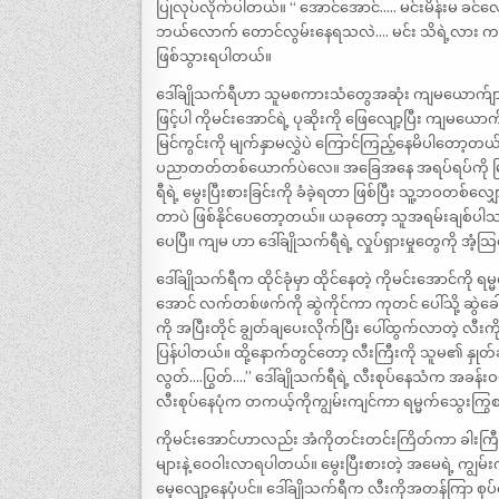
ပြုလုပ်လိုက်ပါတယ်။ “ အောင်အောင်….. မင်းမိန်းမ ခင
ဘယ်လောက် တောင်လွမ်းနေရသလဲ…. မင်း သိရဲ့လား က
ဖြစ်သွားရပါတယ်။
ဒေါ်ချိုသက်ရီဟာ သူမစကားသံတွေအဆုံး ကျမယောက်ျား က
ဖြင့်ပါ ကိုမင်းအောင်ရဲ့ ပုဆိုးကို ဖြေလျော့ပြီး ကျမယော
မြင်ကွင်းကို မျက်နှာမလွှဲပဲ ကြောင်ကြည့်နေမိပါတော
ပညာတတ်တစ်ယောက်ပဲလေ။ အခြေအနေ အရပ်ရပ်ကို မြင်တာနဲ
ရီရဲ့ မွေးပြီးစားခြင်းကို ခံခဲ့ရတာ ဖြစ်ပြီး သူ့ဘဝတစ်လျှေ
တာပဲ ဖြစ်နိုင်ပေတော့တယ်။ ယခုတော့ သူအရမ်းချစ်ပါသည
ပေပြီ။ ကျမ ဟာ ဒေါ်ချိုသက်ရီရဲ့ လှုပ်ရှားမှုတွေကို အံ
ဒေါ်ချိုသက်ရီက ထိုင်ခုံမှာ ထိုင်နေတဲ့ ကိုမင်းအောင်ကို 
အောင် လက်တစ်ဖက်ကို ဆွဲကိုင်ကာ ကုတင် ပေါ်သို့ ဆွဲခ
ကို အပြီးတိုင် ချွတ်ချပေးလိုက်ပြီး ပေါ်ထွက်လာတဲ့ လီးကိ
ပြန်ပါတယ်။ ထို့နောက်တွင်တော့ လီးကြီးကို သူမ၏ နှုတ်ခမ
လွတ်….ပြွတ်….” ဒေါ်ချိုသက်ရီရဲ့ လီးစုပ်နေသံက အခန်
လီးစုပ်နေပုံက တကယ့်ကိုကျွမ်းကျင်ကာ ရမ္မက်သွေးကြွစ
ကိုမင်းအောင်ဟာလည်း အံကိုတင်းတင်းကြိတ်ကာ ခါးကြီး
များနဲ့ ဝေဝါးလာရပါတယ်။ မွေးပြီးစားတဲ့ အမေရဲ့ ကျွမ
မေ့လျော့နေပုံပင်။ ဒေါ်ချိုသက်ရီက လီးကိုအတန်ကြာ စုပ