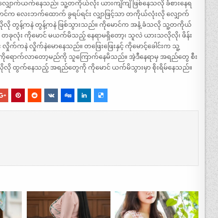
င့် လျှောက်ယက်နေသည်၊ သူ့တကိုယ်လုံး ယားကျိကျိ ဖြစ်နေသလို ခံစားနေရ
 ကိုမောင်က လေးဘက်ထောက် ခွရပ်ရင်း လျှာဖြင့်သာ တကိုယ်လုံးလို လျှောက်
 တွန့်ကနဲ တွန့်ကနဲ ဖြစ်သွားသည်။ ကိုမောင်က အနံ့ ခံသလို သူ့တကိုယ်
်း တခုလုံး ကိုမောင် မယက်မိသည့် နေရာမရှိတော့၊ သူလဲ ယားသလိုလို၊ ဖိန်း
 လှိုက်ကနဲ လှိုက်နဲမောနေသည်။ တဖြေးဖြေးနှင့် ကိုမောင့်ခေါင်းက သူ့
ကြားကိုရောက်လာတော့မည်ကို သူကြောက်နေမိသည်။ အဲ့ဒီနေရာမှ အရည်တွေ စီး
လို ထွက်နေသည့် အရည်တွေကို ကိုမောင် ယက်မိသွားမှာ စိုးရိမ်နေသည်။