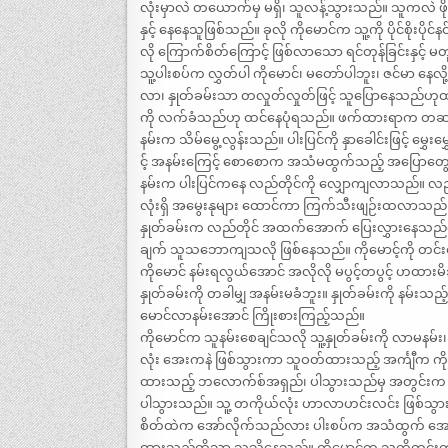
လုံးမှာလဲ တယောက်မှ မရှိ၊ သူလန့်သွားသည်။ သူကလဲ ဖို
နှင့် နေနေသူဖြစ်သည်။ ခုလို ကိုမောင်က သူ့ကို ပိုင်စိုးပ
လို ကြောက်စိတ်ကြောင့် ဖြစ်လာသော ရင်တုန်ခြင်းနှင့် မတူ၊ 
သူ့ပါးစပ်က လွှတ်ပါ ကိုမောင်၊ မတော်ပါဘူး၊ ဇင်မာ နေ
လာ၊ နှုတ်ခမ်းသာ တလှုတ်လှုတ်ဖြင့် သူပြောနေသည်ဟ
ကို လက်ခံသည်ဟု ထင်နေပုံရသည်။ ဖက်ထားရာက တဆင့်ကဲလာ
နမ်းက သိမ်မွေ့လွန်းသည်။ ပါးပြင်ကို နှာခေါင်းဖြင့် မွ
င့် အနမ်းကြေင့် စောစောက အသံမထွက်သည့် အပြောတွေလ
နမ်းက ပါးပြင်ကနေ လည်တိုင်ကို လျှောကျလာသည်။ လည်တိုင်
လုံးရှိ အမွေးနုများ ထောင်ကာ ကြက်သီးဖျဉ်းထလာသည်။ အ
နှုတ်ခမ်းက လည်တိုင် အထက်အောက် ပြေးလွှားနေသည်ကို 
ချက် သူသဘောကျသလို ဖြစ်နေသည်။ ကိုမောင့်ကို တင်းတင
ကိုမောင် နမ်းရလွယ်အောင် အလိုလို မပွင့်တပွင့် ဟထာ
နှုတ်ခမ်းကို တခါမျှ အနမ်းမခံဘူး။ နှုတ်ခမ်းကို နမ်းသည
မောင်လာနမ်းအောင် ကြိုးစားကြည့်သည်။
ကိုမောင်က သူနမ်းစေချင်သလို သူ့နှုတ်ခမ်းကို လာမနမ်း၊ 
လုံး အေးကနဲ ဖြစ်သွားကာ သူဝတ်ထားသည့် အင်္ကျီ
ထားသည့် ဘလောက်စ်အရှည်၊ ပါသွားသည်မှ အတွင်းက
ပါသွားသည်။ သူ့ တကိုယ်လုံး ဟာလာဟင်းလင်း ဖြစ်သွာ
စိတ်ထဲက အော်လိုက်သည်လား ပါးစပ်က အသံထွက် အော်လို
ထားသည်ကိုသာ သူသိနေသည်။ ကိုမောင်က သူကိုတင်းတင်းဖ