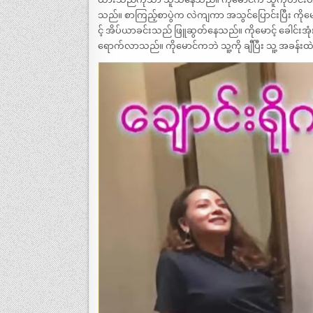
သည်။ စာကြည့်စာပွဲက လဲကျကာ အသွင်ပြောင်းပြီး ကိုမော
င့် အိပ်ယာခင်းသည် ဖြူဆွတ်နေသည်။ ကိုမောင့် ခေါင်းအ
ရောက်လာသည်။ ကိုမောင်ကဘဲ သူ့ကို ချီပြီး သူ့ အခန်