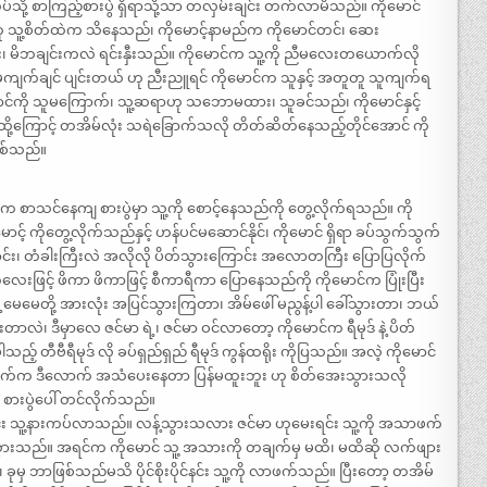
သို့ စာကြည့်စားပွဲ ရှိရာသို့သာ တလှမ်းချင်း တက်လာမိသည်။ ကိုမောင်
ု သူ့စိတ်ထဲက သိနေသည်၊ ကိုမောင့်နာမည်က ကိုမောင်တင်၊ ဆေး
ှား၊ မိဘချင်းကလဲ ရင်းနှီးသည်။ ကိုမောင်က သူ့ကို ညီမလေးတယောက်လို
မကျက်ချင် ပျင်းတယ် ဟု ညီးညူရင် ကိုမောင်က သူနှင့် အတူတူ သူကျက်ရ
င်ကို သူမကြောက်၊ သူ့ဆရာဟု သဘောမထား၊ သူခင်သည်၊ ကိုမောင်နှင့်
ို့ကြောင့် တအိမ်လုံး သရဲခြောက်သလို တိတ်ဆိတ်နေသည့်တိုင်အောင် ကို
ြစ်သည်။
 စာသင်နေကျ စားပွဲမှာ သူ့ကို စောင့်နေသည်ကို တွေ့လိုက်ရသည်။ ကို
ောင့် ကိုတွေ့လိုက်သည်နှင့် ဟန်ပင်မဆောင်နိုင်၊ ကိုမောင် ရှိရာ ခပ်သွက်သွက်
်း၊ တံခါးကြီးလဲ အလိုလို ပိတ်သွားကြောင်း အလောတကြီး ပြောပြလိုက်
ဖြင့် ဖိကာ ဖိကာဖြင့် စီကာရီကာ ပြောနေသည်ကို ကိုမောင်က ပြုံးပြီး
 မေမေတို့ အားလုံး အပြင်သွားကြတာ၊ အိမ်ဖေါ် မညွန့်ပါ ခေါ်သွားတာ၊ ဘယ်
းတာလဲ၊ ဒီမှာလေ ဇင်မာ ရဲ့၊ ဇင်မာ ဝင်လာတော့ ကိုမောင်က ရီမုဒ် နဲ့ ပိတ်
သည့် တီဗီရီမုဒ် လို ခပ်ရှည်ရှည် ရီမုဒ် ကွန်ထရိုး ကိုပြသည်။ အလဲ့ ကိုမောင်
 အောက်က ဒီလောက် အသံပေးနေတာ ပြန်မထူးဘူး ဟု စိတ်အေးသွားသလို
 စားပွဲပေါ် တင်လိုက်သည်။
်း သူ့နားကပ်လာသည်။ လန့်သွားသလား ဇင်မာ ဟုမေးရင်း သူ့ကို အသာဖက်
်းသွားသည်။ အရင်က ကိုမောင် သူ့ အသားကို တချက်မှ မထိ၊ မထိဆို လက်ဖျား
ုမှ ဘာဖြစ်သည်မသိ ပိုင်စိုးပိုင်နင်း သူ့ကို လာဖက်သည်။ ပြီးတော့ တအိမ်