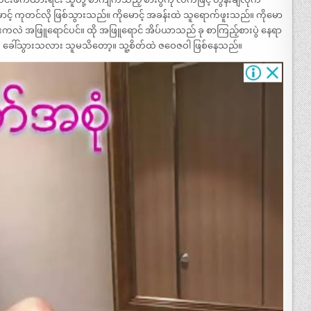
င့် ကုတင်လို ဖြစ်သွားသည်။ ကိုမောင့် အခန်းထဲ သူရောက်ဖူးသည်။ ကိုမော
ုံးကလဲ အဖြူရောင်ပင်။ ထို အဖြူရောင် အိပ်ယာသည် ခု စာကြည့်စားပွဲ နေရာ
းထဲ ခေါ်သွားသလား သူမသိတော့။ သူ့စိတ်ထဲ ဇဝေဇဝါ ဖြစ်နေသည်။