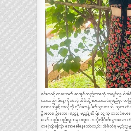
ဇင်မာဝင့် တယောက် စာအုပ်ထည့်ထားတဲ့ ကချင်လွယ်အိပ်ကို
လာသည်၊ ဒီနေ့ ကိုမောင့် အိမ်သို့ စာလာသင်ရမည်မှာ တခြာ
လာသည်နှင့် အလိုလို ဂျိုင်းကနဲ့ ပိတ်သွားသည်၊ သူက တံခါ
ဦးလေး၊ ဦးလေး၊ မညွန့်၊ မညွန့် ဆိုပြီး သူ့ ကို စာသင်
သော်လည်း မည်သူကမှ မထူး။ အလိုလိုပိတ်သွားသော တံခါးကိ
တကြော်ကြော် အော်ခေါ်နေသော်လည်း အိမ်ထဲမှ မည်သူမ