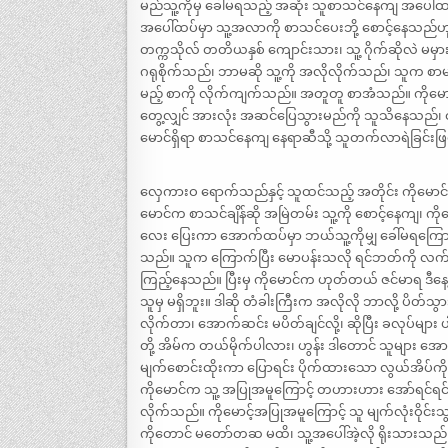
မည်သူ့ကိုမှ ခေါ်မရသည့် အဆုံး သူစာသင်နေကျ အပေါ်ထပ်
အပေါ်ထပ်မှာ သူ့အလာကို စာသင်ပေးဘို့ စောင့်နေသည်ဟ
တက္ကသိုလ် တတိယနှစ် ကျောင်းသား၊ သူ့ ဂိုက်ဆိုလဲ မမ
ဂရုစိုက်သည်၊ ဘာမဆို သူ့ကို အလိုလိုက်သည်၊ သူက စာ
မည့် စာကို လိုက်ကျက်သည်။ အတူတူ စာအံသည်။ ကိုမော
တွေ့လျှင် အားလုံး အဆင်ပြေသွားမည်ကို သူသိနေသည်၊ ထ
မောင်ရှိရာ စာသင်နေကျ နေရာဆီသို့ သူတက်လာရဲခြင်းဖ
လှေကားဝ ရောက်သည်နှင့် သူထင်သည့် အတိုင်း ကိုမောင်က
မောင်က စာသင်ချိန်ဆို အမြဲတမ်း သူ့ကို စောင့်နေကျ၊ ကိုမ
လေး ပြေးကာ အောက်ထပ်မှာ ဘယ်သူ့ကိုမျှ ခေါ်မရကြောင
သည်။ သူက ကြောက်ပြီး မောပန်းသလို ရင်ဘတ်ကို လက်လေး
ကြည့်နေသည်။ ပြီးမှ ကိုမောင်က ဟုတ်တယ် ဇင်မာရ ဒီနေ့
သူမှ မရှိဘူး။ ဒါဆို တံခါးကြီးက အလိုလို ဘာလို့ ပိတ်သွာ
လိုက်တာ၊ အောက်ဆင်း မပိတ်ချင်လို့၊ ဆိုပြီး ခလုပ်များ ပါ
တို့ အိမ်က တယ်မိုက်ပါလား၊ ဟွန်း ဒါတောင် သူများ
မျက်စောင်းထိုးကာ ပြောရင်း ပိုက်ထားသော လွယ်အိပ်ကို
ကိုမောင်က သူ့ အပြုအမူကြောင့် တဟားဟား အော်ရင်ရင
လိုက်သည်။ ကိုမောင့်အပြုအမူကြောင့် သူ မျက်လုံးဝိုင
ကိုတောင် မတော်တဆ မထိ၊ သူ့အပေါ်အဲ့လို ရိုးသားသည်၊ ခ