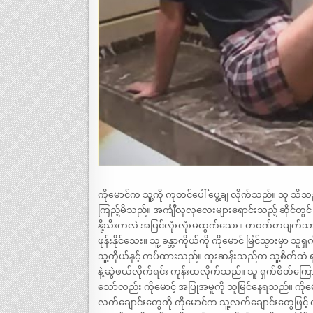
ကိုမောင်က သူ့ကို ကုတင်ပေါ် ပွေ့ချ လိုက်သည်။ သူ သ
ကြည့်မိသည်။ အင်္ကျီလှလှလေးများရောင်းသည့် ဆိုင်တွင
နို့သီးကလဲ အပြင်လုံးလုံးမထွက်သေး။ တဝက်တပျက်သာ ထ
ဖုန်းနိုင်သေး။ သူ့ ခန္တာကိုယ်ကို ကိုမောင် မြင်သွားမှာ 
သူ့ကိုယ်နှင့် ကပ်ထားသည်။ ထူးဆန်းသည်က သူ့စိတ်ထဲ 
နဲ့ ဆွဲဖယ်လိုက်ရင်း ကုန်းထလိုက်သည်။ သူ ရှက်စိတ်ကြေ
သော်လည်း ကိုမောင့် အပြုအမူကို သူမြင်နေရသည်။ ကိုမေ
လက်ချောင်းတွေကို ကိုမောင်က သူ့လက်ချောင်းတွေဖြင့