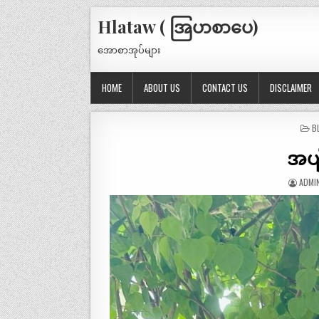
Hlataw ( အြပာစာပေ)
အောစာအုပ်များ
HOME
ABOUT US
CONTACT US
DISCLAIMER
P
B
IN
အပျ
ADMI