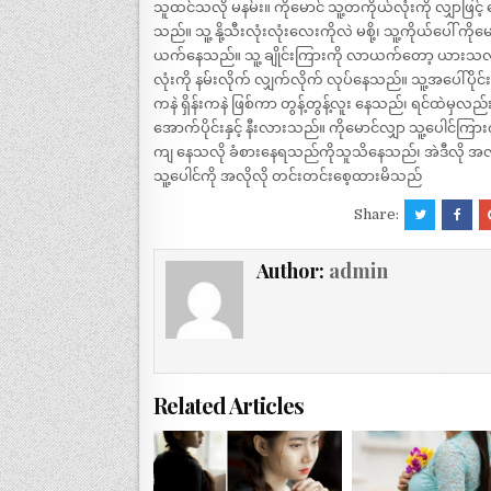
သူထင်သလို မနမ်း။ ကိုမောင် သူ့တကိုယ်လုံးကို လျှာဖြ
သည်။ သူ့ နို့သီးလုံးလုံးလေးကိုလဲ မစို့၊ သူ့ကိုယ်ပေါ်
ယက်နေသည်။ သူ့ ချိုင်းကြားကို လာယက်တော့ ယားသလိုလို
လုံးကို နမ်းလိုက် လျှက်လိုက် လုပ်နေသည်။ သူ့အပေါ်ပိုင
ကနဲ ရှိန်းကနဲ ဖြစ်ကာ တွန့်တွန့်လူး နေသည်၊ ရင်ထဲမှလည်း
အောက်ပိုင်းနှင့် နီးလားသည်။ ကိုမောင်လျှာ သူ့ပေါင်
ကျ နေသလို ခံစားနေရသည်ကိုသူသိနေသည်၊ အဲဒီလို အလို
သူ့ပေါင်ကို အလိုလို တင်းတင်းစေ့ထားမိသည်
Share:
Author:
admin
Related Articles