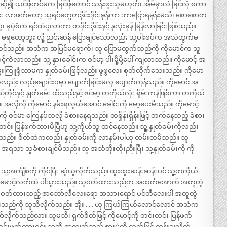
ဆို၍ ယင်ဖိုတင်မက ခြင်ဖိုတောင် သန်းဖူးသူမဟုတ်၊ အိမ်မှာလဲ ခြင်လုံ စကာ
ိုင်နင်း လာဖက်တော့ သူ့ရင်တွေတဒိုင်းဒိုင်းခုန်ကာ ဘာပြောရမှန်းမသိ၊ စောစောက
ခုပုံစံက ရင်ထဲပူလာကာ တဒိုင်းဒိုင်းနှင့် နှလုံးခုန် မြန်လာခြင်းဖြစ်သည်။
လို့ မရတော့ဘူး လို့ ညင်းဆန် ပြောချင်သော်လည်း သူ့ပါးစပ်က အသံထွက်မ
ုထင်သည်။ အသံက အပြင်မရောက်၊ သူ ပြောမထွက်သည်ကို ကိုမောင်က သူ
သည်။ သူ့ နှားခေါင်းက ဇင်မာ့ ပါးမို့မို့ပေါ် ကျလာသည်။ ကိုမောင့် အ
ှေးမွှေးကြူရုံသာမက နှုတ်ခမ်းဖြင့်လည်း ဖွဖွလေး စုတ်လိုက်သေးသည်။ ကိုမော
ည်း လည်ချောင်းဝမှာ ပျောက်ခြင်းမလှ ပျောက်ကုန်သည်။ ကိုမောင် အ
နှင့် နှုတ်ခမ်း ထိသည်နှင့် ဇင်မာ့ တကိုယ်လုံး ရှိမ်းကနဲဖြစ်ကာ တကိုယ်
လိုလို ကိုမောင် နမ်းရလွယ်အောင် ခေါင်းကို မော့ပေးမိသည်။ ကိုမောင့်
ဇင်မာ ကြေနပ်သလို ခံစားနေရသည်။ တရှိန်းရှိန်းဖြင့် တက်နေသည့် ခံစား
်း ပြန်ဖက်ထားမိပြီဟု သူ့ကိုယ်သူ ထင်နေသည်။ သူ့ နှုတ်ခမ်းကိုလည်း
းမိသည်။ စိတ်ထဲကလည်း နှုတ်ခမ်းကို လာနမ်းပါဟု တမ်းတမိသည်။ သူ
့် အရသာ သူခံစားချင်မိသည်။ သူ အသံတိုးတိုးညီးပြီး သူ့နှုတ်ခမ်းကို ကို
သူ့အင်္ကျီစကို ကိုင်ပြီး ဆွဲယူလိုက်သည်။ ထူးထူးဆန်းဆန်းပင် သူ့တကိုယ်
က ကိုမောင့်လက်ထဲ ပါသွားသည်။ သူဝတ်ထားသည်က အထက်အောက် အတူတွဲ
 ဝတ်ထားသည့် ဇာဘော်လီလေးရော အသားရောင် ပင်တီလေးပါ အတူတွဲ
းသည်ကို သူသိလိုက်သည်။ အိုး . . . ဟု ကြယ်ကြယ်လောင်လောင် အသံက
က်သည်လား သူမသိ၊ ရှက်စိတ်ဖြင့် ကိုမောင့်ကို တင်းတင်း ပြန်ဖက်
က်ထားရင်း သူတို့ စာကျက်သည့် စားပွဲကို လက်ဖြင့် တွန်းချလိုက်