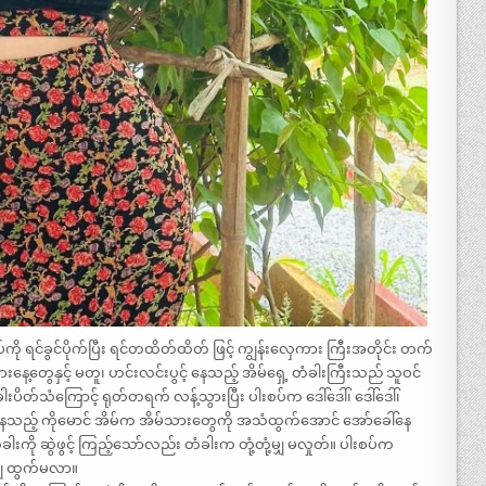
 ရင်ခွင်ပိုက်ပြီး ရင်တထိတ်ထိတ် ဖြင့် ကျွန်းလှေကား ကြီးအတိုင်း တက်
းနေ့တွေနှင့် မတူ၊ ဟင်းလင်းပွင့် နေသည့် အိမ်ရှေ့ တံခါးကြီးသည် သူဝင်
းပိတ်သံကြောင့် ရုတ်တရက် လန့်သွားပြီး ပါးစပ်က ဒေါ်ဒေါ်၊ ဒေါ်ဒေါ်၊
ပေးနေသည့် ကိုမောင် အိမ်က အိမ်သားတွေကို အသံထွက်အောင် အော်ခေါ်နေ
ု ဆွဲဖွင့် ကြည့်သော်လည်း တံခါးက တုံ့တုံ့မျှ မလှုတ်။ ပါးစပ်က
ျှ ထွက်မလာ။