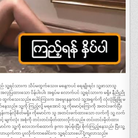
ိသည် သူ့ရင်သားက သိပ်မထွက်သေး။ မနေ့ကပင် ရေချိုးရင်း သူ့ဖာသာသူ
် အလှပြထားသော ပိန်ပါးပါး အရုပ်မ လောက်ပင် သူ့ရင်သားက မရှိ။ နီညိုညို
ွက်သေးသည်။ ပေါင်ကြားက အမွေးနုနုကလဲ သူ့အရှက်ကို လုံလုံခြုံခြုံ မ
သူရှက်နေသည်။ သူ့ကို ကြည့်လို့ မရအောင် သူ့ ကိုမောင့်ကြောကို အတင်းဖက်ပြီး
ရုန်းကန်လိုစိတ်မရှိ။ ကိုမောင်က သူ အတင်းဖက်ထားသော လက်ကို သူ့ လက်
ာင့် မျက်လုံး အစုံကို တင်းတင်းမှိတ်ထားလိုက်သည်။ တင်းတင်းမှိတ်ထား
ာင်က သူ့ကို လေးဘက်ထောက် ခွကာ အုပ်မိုးပြီး စိုက်ကြည့်နေသည်၊ ပြီးသူ့
် လာယှက်ကာ ပူးလိုက်ကာခေါင်းက သူ့ရင်သားပေါ် ငုံ့ကျလာသည်။