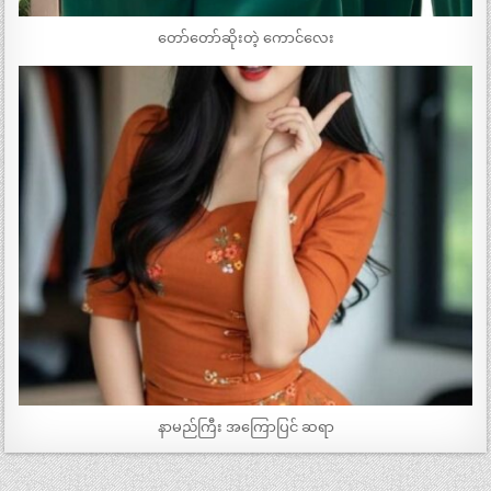
တော်တော်ဆိုးတဲ့ ကောင်လေး
နာမည်ကြီး အကြောပြင် ဆရာ