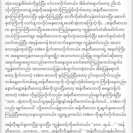
တဲ့သော့နဲ့အိမ်ထဲကိုဖွင့်ပြီး ဝင်လာလိုက်တယ်။ အိမ်ထဲရောက်တော့ ညီးသံ
လိုလိုကြားတာနဲ့ အန်တီ့အခန်းထဲကိုကြည့်မိလိုက်တော့ အန်တီမာလာက
နားကြပ်ကြီးတပ်ပြီး ဖုန်းကိုကြည့်ပြီး ထဘီကိုခါးထိလှန်တင်ထားပြီး စောက်
ဖုတ်ကြီးကို လက်နဲ့ ကလိုင်းနေလေရဲ့။အော်အဲ့တာကြောင့်ကိုး….အန်တီမာလာ
က နားကြပ်ကြီးတပ်ပြီးအောကားကြည့်နေတော့ ကျွန်တော်တံခါးခေါက်တာ
ဘယ်ကြားမလဲဗျ။ အန်တီမာလာက မျက်လုံးလေးမှိတ်ပြီး စောက်ဖုတ်ထဲကို
လက်ထည့်ပြီး အမှန်အကန် feel တက်နေတာဗျ။ ကျွန်တော်လည်း အသာ
လေးဖုန်းထုတ်ပြီး video ရိုက်ထားလိုက်တယ်။ အန်တီမာလာရဲ့ အဖုတ်ကြီး
က အမွှေးတွေနဲတာမဟုတ်ဖူးဗျို့။ အသားကလည်းဖြူ တရုတ်စပ်ဆိုတော့
အဖုတ်မွှေးတွေကလည်းကောက်မနေဘူး။ တော်တော်ကြည့်ကောင်းချက်။
ကျွန်တော်လည်း အသာလေးပဲပြန်လစ်ထွက်လာခဲ့တယ်။ အိမ်ပြန်ရောက်
တော့ ရိုက်လာတဲ့ video လေးကို ဖွင့်ကြည့်ပြီးတော့ ဂွင်းထုပလိုက်သည်။
တစ်နေ့ထက်တစ်နေ့ အန်တီမာလာ့ကို လိုးချင်တဲ့စိတ်တွေက ကြီးစိုးနေသည်။
နောက်နေ့အန်တီမာလာ့အိမ်ကိုသွားပြီးတော့ အန်တီမာလာကို မနေ့ကရိုက်
ထားတဲ့ video ကိုဖွင့်ပြလိုက်သည်။ အန်တီမာလာလည်းမျက်နှာကြီးရဲပြီး
“သား…အဲ့တာကိုဘယ်သူမှမပြပါနဲ့နော်အန်တီတောင်းပန်ပါတယ်….video ကို
လည်း ဖျက်ပေးပါ” လို့တောင်းပန်ရှာတယ်။ အန်တီမာလာ ရဲ့မျက်နှာလေးကို
ကြည့်ပြီးတော့သနားသွားတယ်။ သူ့ရှေ့မှာတင်ပဲ video ကိုဖျက်လိုက်တယ်။
အန်တီ့မျက်နှာကပြုံးသွားပြီး ကျွန်တော့်ကိုဖတ်တယ်။ “သား…ရယ်….” “အန်
တီမာလာ…သားလေ….သား…အန်တီ့ကိုချစ်တယ်” “အန်တီလည်းချစ်ပါတယ်