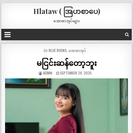
Hlataw ( အြပာစာပေ)
အောစာအုပ်များ
POSTED
BLUE BOOKS
,
အောစာအုပ်
IN
မငြင်းဆန်တော့ဘူး
ADMIN
SEPTEMBER 26, 2025