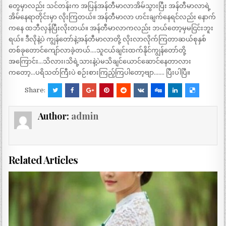
တွေမှာလည်း သင်တန်းက အပြန်အန်တီမာလာအိမ်သွားပြီး အန်တီမာလာရဲ့
အိမ်နေရာတိုင်းမှာ လိုးကြတယ်။ အန်တီမာလာ ဟင်းချက်နေရင်လည်း နောက်
ကနေ ထဘီလှန်ပြီးလိုးတယ်။ အန်တီမာလာကလည်း ဘယ်တော့မှမငြင်းဘူး
ရယ်။ ဒီလိုနဲ့ပဲ ကျွန်တော်နဲ့အန်တီမာလာတို့ လိုးလာလိုက်ကြတာဆယ်စုနှစ်
တစ်ခုတောင်ကျော်လာခဲ့တယ်….သူငယ်ချင်းထက်နိုင်ကျွန်တော်တို့
အကြောင်း…သိလား၊သိရဲ့သားနဲ့ပဲမသိချင်ယောင်ဆောင်နေတာလား
ကတော့…ပရိသတ်ကြီးပဲ စဉ်းစားကြည့်ကြပါတော့ဗျာ……. ပြီးပါပြီ။
Share:
Author:
admin
Related Articles