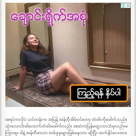
အရင်ကလိုပဲ သင်တန်းက အပြန် အန်တီ့အိမ်ဝင်တော့ တံခါးကိုခေါက်သည်။
သုံးလေးငါးခါလောက်တံခါးခေါက်လည်း အထဲကပြန်မထူးဘာသံမှလည်းမ
ကြားရ။ ဒါနဲ့ အန်တီမာလာ တစ်ခုခုများဖြစ်နေလား ဆိုပြီး ထက်နိုင်ပေးထား