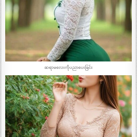
ဆရာမလေးကိုပညာပေးခြင်း