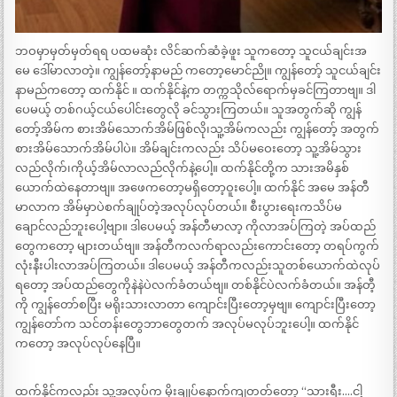
ဘဝမှာမှတ်မှတ်ရရ ပထမဆုံး လိင်ဆက်ဆံခဲ့ဖူး သူကတော့ သူငယ်ချင်းအ
မေ ဒေါ်မာလာတဲ့။ ကျွန်တော့်နာမည် ကတော့မောင်ညို။ ကျွန်တော့် သူငယ်ချင်း
နာမည်ကတော့ ထက်နိုင် ။ ထက်နိုင်နဲ့က တက္ကသိုလ်ရောက်မှခင်ကြတာဗျ။ ဒါ
ပေမယ့် တစ်ဂယ့်ငယ်ပေါင်းတွေလို ခင်သွားကြတယ်။ သူအတွက်ဆို ကျွန်
တော့်အိမ်က စားအိမ်သောက်အိမ်ဖြစ်လို၊သူ့အိမ်ကလည်း ကျွန်တော့် အတွက်
စားအိမ်သောက်အိမ်ပါပဲ။ အိမ်ချင်းကလည်း သိပ်မဝေးတော့ သူ့အိမ်သွား
လည်လိုက်၊ကိုယ့်အိမ်လာလည်လိုက်နဲ့ပေါ့။ ထက်နိုင်တို့က သားအမိနှစ်
ယောက်ထဲနေတာဗျ။ အဖေကတော့မရှိတော့ဝူးပေါ့။ ထက်နိုင် အမေ အန်တီ
မာလာက အိမ်မှာပဲစက်ချုပ်တဲ့အလုပ်လုပ်တယ်။ စီးပွားရေးကသိပ်မ
ချောင်လည်ဘူးပေါ့ဗျာ။ ဒါပေမယ့် အန်တီမာလာ့ ကိုလာအပ်ကြတဲ့ အပ်ထည်
တွေကတော့ များတယ်ဗျ။ အန်တီကလက်ရာလည်းကောင်းတော့ တရပ်ကွက်
လုံးနီးပါးလာအပ်ကြတယ်။ ဒါပေမယ့် အန်တီကလည်းသူတစ်ယောက်ထဲလုပ်
ရတော့ အပ်ထည်တွေကိုနဲနဲပဲလက်ခံတယ်ဗျ။ တစ်နိုင်ပဲလက်ခံတယ်။ အန်တီ့
ကို ကျွန်တော်စပြီး မရိုးသားလာတာ ကျောင်းပြီးတော့မှဗျ။ ကျောင်းပြီးတော့
ကျွန်တော်က သင်တန်းတွေဘာတွေတက် အလုပ်မလုပ်ဘူးပေါ့။ ထက်နိုင်
ကတော့ အလုပ်လုပ်နေပြီ။
ထက်နိုင်ကလည်း သူ့အလုပ်က မိုးချုပ်နောက်ကျတတ်တော့ “သားရီး….ငါ့