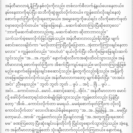
အန်တီမာလာရဲ့နို့ကြီးနှစ်လုံးကိုလည်း တစ်လက်စီလက်နဲ့နယ်ပေးနေတယ်။
နမ်းနေတာကိုရပ်ပြီး ထဘီကိုဆွဲချွတ်လိုက်တယ်။ ကျွန်တော်လိုးချင်နေတဲ့
စောက်ဖုတ်ကြီးကိုလိုးရတော့မယ်။ အမွှေးတွေကိုဖယ်ရင်း လီးကိုစောက်ဖုတ်
ဝမှာတေ့လိုက်တယ်။ “ဖြေးဖြေးနော်….မဆက်ဆံတာကြာပြီဆိုတော့လေ”
“ဘာကိုမဆက်ဆံတာလည်းဗျ…မဆက်ဆံတာ ဆိုတာဘာလည်း”
သက်သက်မဲ့မေးလိုက်ခြင်းဖြစ်သည်။ အန်တီမာလာလည်းရိပ်မိပြီး မျက်
စောင်းလေးချိတ်ကာ “မလိုးတာကြာပြီလို့ပြောတာ…အဲ့တာကိုကြားချင်နေတာ
မလား” ။ ကျွန်တော်လည်း “တဟဲဟဲ” ရယ်လိုက်ပြီး လီးကိုဖြေးဖြေချင်းဆက်
သွင်းသည်။ “အ….အ..ကျွတ်” နောက်ဆုံးလီးကအဆုံးထိဝင်သွားသည်။ အန်
တီမာလာရဲ့စောက်ဖုတ်ကြီးက အိစက်ပြီးကျပ်နေသည်။ မလိုးတာကြာ၍ဖြစ်
မည်။ နောက်ဖြေးဖြေးချင်းစဆောင့်သည်။ နို့တွေကိုလည်းစို့သည်။ အရှိန်ကို
တဖြေးဖြေးတင်လိုက်သည်။ အန်တီမာလာကတော့ မျက်စိမှိတ်ပြီး “တအင်း
အင်း” ညီးနေသည်။ ” ဘွတ် ဘွတ် ဘွတ် … ဖွပ် … အင့် … ဗြိ … ဖွပ် …
အင်း…..ကောင်းတယ်…မောင်…ဆောင့်ဆောင့်…အိုင်း..” အန်တီမာလာက မောင်
လို့ ခေါ်လိုက်တော့ရင်ထဲတစ်မျိုးဖြစ်သွားသည်။ ကျွန်တော်လည်း ပြန်ပြီး
တော့ “အီးစ်….ကောင်းလိုက်တာ မမရယ်…မမရဲစောက်ဖုတ်ကြီးက လိုးလို့
ကောင်းလိုက်တာ” လေး၊ငါးဆယ်မိနစ်နေတော့ “အ…အ…မြန်မြန်…အ….မမပြီး
တော့မယ်…အားစ်” ကျွန်တော်လည်း ပြီးချင်လာ၍ “အ..အတူတူပြီးရအောင်
မမ” ခဏကြတော့ ပြီးဆုံးချင်းပန်းတိုင်ကို ပြိုင်တူရောက်သွားကြသည်။ အဲ့နေ့
က အန်တီမာလာနဲ့ကျွန်တော် သုံးချီလောက်လုပ်လိုက်ကြတယ်။ နောက်နေ့