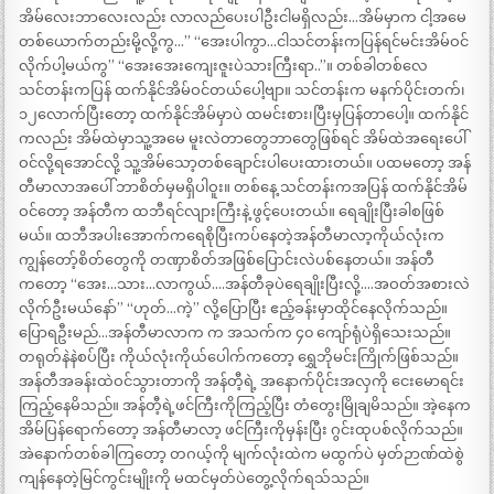
အိမ်လေးဘာလေးလည်း လာလည်ပေးပါဦးငါမရှိလည်း…အိမ်မှာက ငါ့အမေ
တစ်ယောက်တည်းမို့လို့ကွ…” “အေးပါကွာ…ငါသင်တန်းကပြန်ရင်မင်းအိမ်ဝင်
လိုက်ပါ့မယ်ကွ” “အေးအေးကျေးဇူးပဲသားကြီးရာ..”။ တစ်ခါတစ်လေ
သင်တန်းကပြန် ထက်နိုင်အိမ်ဝင်တယ်ပေါ့ဗျာ။ သင်တန်းက မနက်ပိုင်းတက်၊
၁၂လောက်ပြီးတော့ ထက်နိုင်အိမ်မှာပဲ ထမင်းစား၊ပြီးမှပြန်တာပေါ့။ ထက်နိုင်
ကလည်း အိမ်ထဲမှာသူ့အမေ မူးလဲတာတွေဘာတွေဖြစ်ရင် အိမ်ထဲအရေးပေါ်
ဝင်လို့ရအောင်လို့ သူ့အိမ်သော့တစ်ချောင်းပါပေးထားတယ်။ ပထမတော့ အန်
တီမာလာအပေါ် ဘာစိတ်မှမရှိပါဝူး။ တစ်နေ့ သင်တန်းကအပြန် ထက်နိုင်အိမ်
ဝင်တော့ အန်တီက ထဘီရင်လျားကြီးနဲ့ ဖွင့်ပေးတယ်။ ရေချိုးပြီးခါစဖြစ်
မယ်။ ထဘီအပါးအောက်ကရေစိုပြီးကပ်နေတဲ့အန်တီမာလာ့ကိုယ်လုံးက
ကျွန်တော့်စိတ်တွေကို တဏှာစိတ်အဖြစ်ပြောင်းလဲပစ်နေတယ်။ အန်တီ
ကတော့ “အေး…သား…လာကွယ်….အန်တီခုပဲရေချိုးပြီးလို့….အဝတ်အစားလဲ
လိုက်ဦးမယ်နော်” “ဟုတ်…ကဲ့” လို့ပြောပြီး ဧည့်ခန်းမှာထိုင်နေလိုက်သည်။
ပြောရဦးမည်…အန်တီမာလာက က အသက်က ၄၀ ကျော်ရုံပဲရှိသေးသည်။
တရုတ်နဲနဲစပ်ပြီး ကိုယ်လုံးကိုယ်ပေါက်ကတော့ ရွှေဘိုမင်းကြိုက်ဖြစ်သည်။
အန်တီအခန်းထဲဝင်သွားတာကို အန်တီ့ရဲ့ အနောက်ပိုင်းအလှကို ငေးမောရင်း
ကြည့်နေမိသည်။ အန်တီ့ရဲ့ဖင်ကြီးကိုကြည့်ပြီး တံတွေးမြိုချမိသည်။ အဲ့နေက
အိမ်ပြန်ရောက်တော့ အန်တီမာလာ့ ဖင်ကြီးကိုမှန်းပြီး ဂွင်းထုပစ်လိုက်သည်။
အဲနောက်တစ်ခါကြတော့ တဂယ့်ကို မျက်လုံးထဲက မထွက်ပဲ မှတ်ဉာဏ်ထဲစွဲ
ကျန်နေတဲ့မြင်ကွင်းမျိုးကို မထင်မှတ်ပဲတွေ့လိုက်ရသ်သည်။