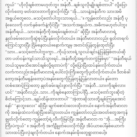
ကွယ်” “ဟိုလိုချစ်တာမဟုတ်ဘူး အန်တီ…ချစ်သူလိုမျိုးချစ်တာပါ” လို့ပြော
လိုက်တော့ ဖတ်ထားတာကိုခွာလိုက်ပြီး “အို….သားနဲ့အန်တီက သားအမိ
အရွယ်တွေလေ…မသင့်တော်ပါဘူးသားရယ်….”။ ကျွန်တော်လည်း အန်တီ့ ပု
ခုံးလေးကို လက်နှစ်ဖက်နဲ့ကိုင်ပြီး “အသက်အရွယ်က..အဓိကမဟုတ်ပါဘူး
အန်တီရယ်….သားအန်တီ့ကိုအရမ်းချစ်တယ်” ဆိုပြီး အန်တီမာလာရဲ့
နှုတ်ခမ်းလေးကိုဆွဲစုပ်ပြီးနမ်းလိုက်တယ်။ အန်တီမာလာလည်း ရုတ်တရက်
ကြောင်သွားပြီး ငြိမ်နေတယ်။နောက်ကျမှ အတင်းပြန်တွန်းထုတ်ပြီး
“သား….မသင့်တော်ပါဘူးကွာ….ကိုယ့်သားရဲ့သူငယ်ချင်းနဲ့ပြန်ဖြစ်တယ်ဆို
တာ ပတ်ဝန်းကျင်သာသိသွားရင်…အန်တီတို့အရှက်တကွဲဖြစ်မှာ” “အန်တီရယ်
ဘယ်သူမှမသိအောင်ချစ်လို့ရတာပဲကို” လို့ပြောပြီးထပ်နမ်းလိုက်တယ်။
လက်ကလည်းအန်တီမာလာရဲ့ပေါင်လုံးကြီးတွေကိုပွတ်လိုက်တယ်။ ဒီတစ်ခါ
တော့အန်တီမရုန်းတော့ပဲအနမ်းတွေကိုပြန်တုန့်ပြန်လာတယ်။ နမ်းတာ
တစ်အောင့်ကြာတော့ နှုတ်ခမ်းချင်းခွာလိုက်ပြီး “အန်တီ…သားကိုချစ်လား
ဟင်” “အန်တီလည်း..သား…ကိုချစ်နေတာကြာပါပြီ…မသင့်တော်ဘူးဆိုတဲ့
စိတ်ကြောင့်သာ…ချုပ်ထိန်းထားတာပါ” “အဲ့တာဆိုသားတို့ချစ်ကြရအောင်
နော်” “နှာဘူးလေး” ဆိုပြီး မျက်စောင်းလေးထိုးတယ်။ နောက်အန်တီမာလာ
ကို အခန်းထဲလက်ဆွဲပြီးခေါ်သွားတယ်။ ကျွန်တော်လည်းအဝတ်တွေအကုန်
ချွတ်လိုက်တော့ ကျွန်တော့်ရဲ့လီးကိုမြင်ပြီး အန်တီမာလာ က “အို…..အကြီး
ကြီးပဲကွယ်” ။ အန်တီကို အင်္ကျီချွတ်ပေးလိုက်ပြီး အိပ်ယာပေါ်နှစ်ယောက်
သားထပ်ပြီးလှဲချလိုက်တယ်။ နောက်အနမ်းမိုးတွေရွာတာပေါ့။