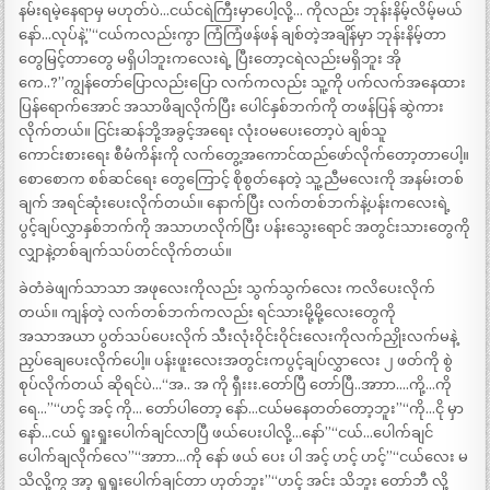
နမ်းရမဲ့နေရာမှ မဟုတ်ပဲ…ငယ်ငရဲကြီးမှာပေါ့လို့… ကိုလည်း ဘုန်းနိမ့်လိမ့်မယ်
နော်…လုပ်နဲ့”“ငယ်ကလည်းကွာ ကြံကြံဖန်ဖန် ချစ်တဲ့အချိန်မှာ ဘုန်းနိမ့်တာ
တွေမြင့်တာတွေ မရှိပါဘူးကလေးရဲ့ ပြီးတော့ငရဲလည်းမရှိဘူး အို
ကေ..?”ကျွန်တော်ပြောလည်းပြော လက်ကလည်း သူ့ကို ပက်လက်အနေထား
ပြန်ရောက်အောင် အသာဖိချလိုက်ပြီး ပေါင်နှစ်ဘက်ကို တဖန်ပြန် ဆွဲကား
လိုက်တယ်။ ငြင်းဆန်ဘို့အခွင့်အရေး လုံးဝမပေးတော့ပဲ ချစ်သူ
ကောင်းစားရေး စီမံကိန်းကို လက်တွေ့အကောင်ထည်ဖော်လိုက်တော့တာပေါ့။
စောစောက စစ်ဆင်ရေး တွေကြောင့် စိုစွတ်နေတဲ့ သူ့ညီမလေးကို အနမ်းတစ်
ချက် အရင်ဆုံးပေးလိုက်တယ်။ နောက်ပြီး လက်တစ်ဘက်နဲ့ပန်းကလေးရဲ့
ပွင့်ချပ်လွှာနှစ်ဘက်ကို အသာဟလိုက်ပြီး ပန်းသွေးရောင် အတွင်းသားတွေကို
လျှာနဲ့တစ်ချက်သပ်တင်လိုက်တယ်။
ခဲတံခဲဖျက်သာသာ အဖုလေးကိုလည်း သွက်သွက်လေး ကလိပေးလိုက်
တယ်။ ကျန်တဲ့ လက်တစ်ဘက်ကလည်း ရင်သားမို့မို့လေးတွေကို
အသာအယာ ပွတ်သပ်ပေးလိုက် သီးလုံးဝိုင်းဝိုင်းလေးကိုလက်ညှိုးလက်မနဲ့
ညှပ်ချေပေးလိုက်ပေါ့။ ပန်းဖူးလေးအတွင်းကပွင့်ချပ်လွှာလေး ၂ ဖတ်ကို စွဲ
စုပ်လိုက်တယ် ဆိုရင်ပဲ…“အ.. အ ကို ရှီးးး.တော်ပြီ တော်ပြီ..အာာာ….ကို့…ကို
ရေ…”“ဟင့် အင့် ကို… တော်ပါတော့ နော်…ငယ်မနေတတ်တော့ဘူး”“ကို…ငို မှာ
နော်…ငယ် ရှုးရှုးပေါက်ချင်လာပြီ ဖယ်ပေးပါလို့…နော်”“ငယ်…ပေါက်ချင်
ပေါက်ချလိုက်လေ”“အာာာ…ကို နော် ဖယ် ပေး ပါ အင့် ဟင့် ဟင့်”“ငယ်လေး မ
သိလို့ကွ အာ့ ရှုရှုးပေါက်ချင်တာ ဟုတ်ဘူး”“ဟင့် အင်း သိဘူး တော်ဘီ လို့