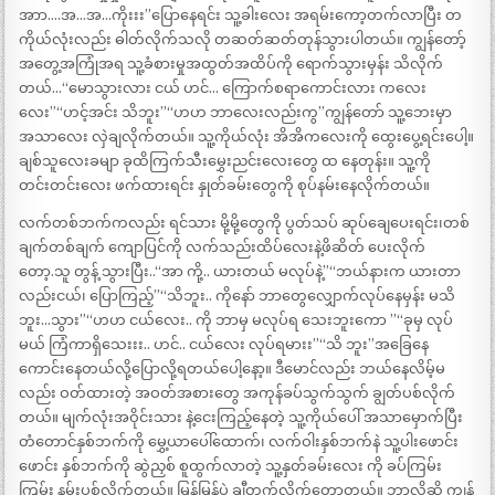
အာာ….အ…အ…ကိုးးး”ပြောနေရင်း သူ့ခါးလေး အရမ်းကော့တက်လာပြီး တ
ကိုယ်လုံးလည်း ဓါတ်လိုက်သလို တဆတ်ဆတ်တုန်သွားပါတယ်။ ကျွန်တော့်
အတွေ့အကြုံအရ သူ့ခံစားမှုအထွတ်အထိပ်ကို ရောက်သွားမှန်း သိလိုက်
တယ်…“မောသွားလား ငယ် ဟင်… ကြောက်စရာကောင်းလား ကလေး
လေး”“ဟင့်အင်း သိဘူး”“ဟဟ ဘာလေးလည်းကွ”ကျွန်တော် သူ့ဘေးမှာ
အသာလေး လှဲချလိုက်တယ်။ သူ့ကိုယ်လုံး အိအိကလေးကို ထွေးပွေ့ရင်းပေါ့။
ချစ်သူလေးခမျာ ခုထိကြက်သီးမွှေးညင်းလေးတွေ ထ နေတုန်း။ သူ့ကို
တင်းတင်းလေး ဖက်ထားရင်း နှုတ်ခမ်းတွေကို စုပ်နမ်းနေလိုက်တယ်။
လက်တစ်ဘက်ကလည်း ရင်သား မို့မို့တွေကို ပွတ်သပ် ဆုပ်ချေပေးရင်း၊တစ်
ချက်တစ်ချက် ကျောပြင်ကို လက်သည်းထိပ်လေးနဲ့ဖိဆိတ် ပေးလိုက်
တော့.သူ တွန့် သွားပြီး..“အာ ကို့.. ယားတယ် မလုပ်နဲ့”“ဘယ်နားက ယားတာ
လည်းငယ်၊ ပြောကြည့်”“သိဘူး.. ကိုနော် ဘာတွေလျှောက်လုပ်နေမှန်း မသိ
ဘူး…သွား”“ဟဟ ငယ်လေး.. ကို ဘာမှ မလုပ်ရ သေးဘူးကော ”“ခုမှ လုပ်
မယ် ကြံကာရှိသေးးး.. ဟင်.. ငယ်လေး လုပ်ရမားး”“သိ ဘူး”အခြေနေ
ကောင်းနေတယ်လို့ပြောလို့ရတယ်ပေါ့နော့။ ဒီမောင်လည်း ဘယ်နေလိမ့်မ
လည်း ဝတ်ထားတဲ့ အဝတ်အစားတွေ အကုန်ခပ်သွက်သွက် ချွတ်ပစ်လိုက်
တယ်။ မျက်လုံးအဝိုင်းသား နဲ့ငေးကြည့်နေတဲ့ သူ့ကိုယ်ပေါ် အသာမှောက်ပြီး
တံတောင်နှစ်ဘက်ကို မွှေ့ယာပေါ်ထောက်၊ လက်ဝါးနှစ်ဘက်နဲ သူ့ပါးဖောင်း
ဖောင်း နှစ်ဘက်ကို ဆွဲညှစ် စူထွက်လာတဲ့ သူ့နှတ်ခမ်းလေး ကို ခပ်ကြမ်း
ကြမ်း နမ်းပစ်လိုက်တယ်။ မြန်မြန်ပဲ ချီတက်လိုက်တော့တယ်။ ဘာလို့ဆို ကျွန်