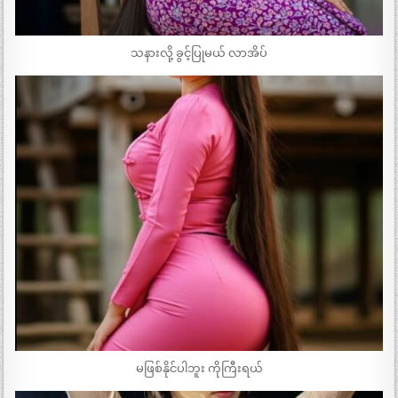
သနားလို့ ခွင့်ပြုမယ် လာအိပ်
မဖြစ်နိုင်ပါဘူး ကိုကြီးရယ်