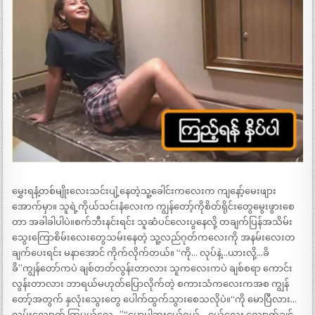
မွှေးရနံ့တစ်မျိုးလေးသင်းပျံ့နေတဲ့သူ့ခေါင်းကလေးက ကျနော့်မေးဖျား
အောက်မှာ။ သူရဲ့ကိုယ်သင်းနံလေးက ကျွန်တော့်ကိုစိတ်ရိုင်းတွေမွေးဖွားစေ
တာ အခါခါပါပဲ။စက်ဘီးနင်းရင်း သူဆံပင်လေးပွနေလို့ တချက်ပြန်အသိမ်း
သွေးကြောစိမ်းလေးတွေသမ်းနေတဲ့ သူ့လည်ဂုတ်ကလေးကို အနမ်းလေးတ
ချက်ပေးရင်း မနာအောင် ကိုက်လိုက်တယ်။ “ကို… လုပ်နဲ့…ယားလို့…ခိ
ခိ”ကျွန်တော်ကပဲ ချစ်တတ်လွန်းတာလား သူကလေးကပဲ ချစ်စရာ ကောင်း
လွန်းတာလား ဘာရယ်မဟုတ်ပြောလိုက်တဲ့ စကားသံကလေးကအစ ကျွန်
တော့်အတွက် နှလုံးသွေးတွေ ပေါက်ထွက်သွားစေသလိုပဲ။“ကို မောပြီလား…
လမ်းလျှောက် ကြမယ်လေ…”“မောပါဘူးငယ်ရယ်… ငယ်လေး လျှောက်ချင်