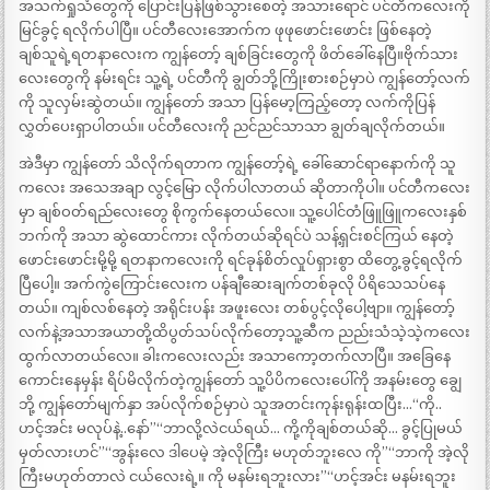
အသက်ရှုသံတွေကို ပြောင်းပြန်ဖြစ်သွားစေတဲ့ အသားရောင် ပင်တီကလေးကို
မြင်ခွင့် ရလိုက်ပါပြီ။ ပင်တီလေးအောက်က ဖုဖုဖောင်းဖောင်း ဖြစ်နေတဲ့
ချစ်သူရဲ့ရတနာလေးက ကျွန်တော့် ချစ်ခြင်းတွေကို ဖိတ်ခေါ်နေပြီ။ဗိုက်သား
လေးတွေကို နမ်းရင်း သူ့ရဲ့ ပင်တီကို ချွတ်ဘို့ကြိုးစားစဉ်မှာပဲ ကျွန်တော့်လက်
ကို သူလှမ်းဆွဲတယ်။ ကျွန်တော် အသာ ပြန်မော့ကြည့်တော့ လက်ကိုပြန်
လွှတ်ပေးရှာပါတယ်။ ပင်တီလေးကို ညင်ညင်သာသာ ချွတ်ချလိုက်တယ်။
အဲဒီမှာ ကျွန်တော် သိလိုက်ရတာက ကျွန်တော့်ရဲ့ ခေါ်ဆောင်ရာနောက်ကို သူ
ကလေး အသေအချာ လွင့်မြော လိုက်ပါလာတယ် ဆိုတာကိုပါ။ ပင်တီကလေး
မှာ ချစ်ဝတ်ရည်လေးတွေ စိုကွက်နေတယ်လေ။ သူ့ပေါင်တံဖြူဖြူကလေးနှစ်
ဘက်ကို အသာ ဆွဲထောင်ကား လိုက်တယ်ဆိုရင်ပဲ သန့်ရှင်းစင်ကြယ် နေတဲ့
ဖောင်းဖောင်းမို့မို့ ရတနာကလေးကို ရင်ခုန်စိတ်လှုပ်ရှားစွာ ထိတွေ့ခွင့်ရလိုက်
ပြီပေါ့။ အက်ကွဲကြောင်းလေးက ပန်ချီဆေးချက်တစ်ခုလို ပိရိသေသပ်နေ
တယ်။ ကျစ်လစ်နေတဲ့ အရိုင်းပန်း အဖူးလေး တစ်ပွင့်လိုပေါ့ဗျာ။ ကျွန်တော့်
လက်နဲ့အသာအယာတို့ထိပွတ်သပ်လိုက်တော့သူ့ဆီက ညည်းသံသဲ့သဲ့ကလေး
ထွက်လာတယ်လေ။ ခါးကလေးလည်း အသာကော့တက်လာပြီ။ အခြေနေ
ကောင်းနေမှန်း ရိပ်မိလိုက်တဲ့ကျွန်တော် သူ့ပိပိကလေးပေါ်ကို အနမ်းတွေ ချွေ
ဘို့ ကျွန်တော်မျက်နှာ အပ်လိုက်စဉ်မှာပဲ သူအတင်းကုန်းရုန်းထပြီး…“ကို..
ဟင့်အင်း မလုပ်နဲ့..နော်”“ဘာလို့လဲငယ်ရယ်… ကို့ကိုချစ်တယ်ဆို… ခွင့်ပြုမယ်
မှတ်လားဟင်”“အွန်းလေ ဒါပေမဲ့ အဲ့လိုကြီး မဟုတ်ဘူးလေ ကို”“ဘာကို အဲ့လို
ကြီးမဟုတ်တာလဲ ငယ်လေးရဲ့။ ကို မနမ်းရဘူးလား”“ဟင့်အင်း မနမ်းရဘူး