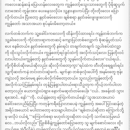
ကလေးဆန်ဆန် ပြောဟန်လေးတွေက ကျွန်တော့်သွေးသားတွေကို ပိုမိုဆူပွက်
လာအောင် တွန်းအား ပေးနေသလိုပဲ။ သူ့နားနားကပ်ပြီး တိုးတိုးလေး ပြော
လိုက်တယ်။ ပြီးတော့ နှုတ်ခမ်းလေး၊ ချစ်စရာ နှုတ်ခမ်းဖူးဖူးလေးကို
ကျွန်တော် အသာအယာ စုပ်နမ်းမိတော့တယ်။
လက်တစ်ဘက်က သူ့ခေါင်းကလေးကို ထိန်းကိုင်ထားရင်း ကျန်တစ်ဘက်က
သူ့ခါးလေးကို ကိုင်ထားရာကတဆင့် ကျောပြင်တစ်လျှောက် စုံဆန်ပွတ်သပ်
ပေး နေမိတယ်။ နှုတ်ခမ်းတွေကို နမ်းရင်း တချက်တချက် သူ့ပါးစပ်ထဲလျှာ
ကို ထိုးသွင်းလိုက်တယ်။ ကျွန်တော့်ရင်ခွင်ထဲကို အလိုက်သင့်လေး ပြန်တိုးဝင်
လာပါတယ်။ကျွန်တော့် နှုတ်ခမ်းတွေကို သူနမ်းလိုက်တယ်လေ။“ငယ်ရယ်..
ကို့ကိုစိတ်ဆိုးမယ်ဆိုလည်း ဆိုးလိုက်တော့ကွာ”ရင်ထဲက တီးတိုးရေရွတ်ရင်း
သူ့ကိုဆတ်ကနဲ တင်းတင်းဆွဲဖက်.. မျက်နှာ တစ်ခုလုံးပေါ်ကို အနမ်းတွေ ဗုန်း
ကျဲသလို အငမ်းမရ နမ်းပစ်လိုက်မိတော့တယ်။ သူလည်းကျွန်တော့်ကို
အလိုက်သင့်ပြန်နမ်းရင်း တုန့်ပြန်ရှာပါတယ်။ရာသီဥတုက ကိုယ့်ဘက်ပါလာ
တော့လည်း ယောကျ်ားပဲဗျာ။ နောက်မဆုတ်တမ်းပေါ့။ “ငယ်.. အခန်းထဲ သွား
ရအောင်.. နော်”“ကို.. ငယ်နဲနဲတော့ ကြောက်တယ်နော်”သူအသာအယာပဲ
ခေါင်းလေးညိမ့်ပြပြီး ကတုန်ကရီပြောလာပေမဲ့ ကျွန်တော့် အပေါ်ငြင်းဆန်တဲ့
အရိပ်အယောင် မပါတာတော့ သေချာပါတယ်။ “ချစ်တယ်ဆိုတာ ကြောက်ဘို့
မှ မလိုပဲ ငယ်ရဲ့”“ကြောက်စရာ မဟုတ်ဘူးဆိုတာ ငယ့်ကို သက်သေပြမယ်
လေ…ဘယ်လိုလည်း”ပြုံးစိစိနဲ့ကျွန်တော်ပြောတော့ သူ မျက်စောင်းလေး ထိုး
တယ်ဗျ။ အဲဒီလိုနဲ့ပဲ ကျွန်တော်လည်း သူ့ကိုယ်လုံးလေးကို စွေ့ကနဲ ပွေ့ချီပြီး