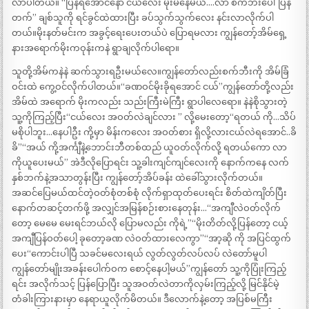
လာပါတယ်။ “ပြန်ရအောင်နော် ငယ်လေး မိုးမိနေမယ်….လာ စက်ဘီးပေါ်ပြန်
တက်” ချစ်သူကို ရင်ခွင်ထဲထားပြီး ခပ်သွက်သွက်လေး နင်းလာလိုက်ပါ
တယ်။မိုးနတ်မင်းက အခွင့်ရေးပေးတယ်ပဲ ပြောရမလား ကျွန်တော့်အိမ်ရှေ့
နားအရောက်မိုးကဝုန်းကနဲ ရွာချလိုက်ပါရော။
သူတို့အိမ်ကနဲနဲ ဆက်သွားရဦးမယ်လေ။ကျွန်တော်လည်းစက်ဘီးကို အိမ်ခြံ
ဝင်းထဲ ကွေ့ဝင်လိုက်ပါတယ်။“ခဏဝင်မိုးခိုရအောင် ငယ်”ကျွန်တော်တို့လည်း
အိမ်ထဲ အရောက် မိုးကလည်း သည်းကြီးမဲကြီး ရွာပါလေရော။ နဲနဲစိုသွားတဲ့
သူ့ကိုကြည့်ပြီး“ငယ်လေး အဝတ်လဲချင်လား ” လို့မေးတော့“ရတယ် ကို…သိပ်
မစိုပါဘူး…နေပါဦး ကို့မှာ မိန်းကလေး အဝတ်စား ရှိလို့လားငယ်လဲရအောင်..ခိ
ခိ”“အယ် ကို့အင်္ကျီနဲ့ဘောင်းဘီတစ်ထည် ယူဝတ်လိုက်လို့ ရတယ်ကော လာ
ကိုယူပေးမယ်” အဲဒီလိုပြောရင်း သူ့ခါးကျင်ကျင်လေးကို နောက်ကနေ လက်
နှစ်ဘက်နဲ့အသာတွန်းပြီး ကျွန်တော့်အိပ်ခန်း ထဲခေါ်သွားလိုက်တယ်။
အဆင်ပြေမယ်ထင်တဲ့ဝတ်စုံတစ်စုံ လိုက်ရှာထုတ်ပေးရင်း စိတ်ထဲကျိတ်ပြီး
နောက်တဆင့်တက်ဖို့ အလျှင်အမြန်စဉ်းစားနေတုန်း…“အကျီလဲဝတ်လိုက်
တော့ မေမေ မေးရင်ဘယ်လို ပြောမလည်း ကိုရဲ့”“မိုးတိတ်လို့ပြန်တော့ ငယ့်
အကျီပြန်ဝတ်ပေါ့ ခုတော့ခဏ လဲဝတ်ထားလေကွာ”“အာ့ဆို ကို အပြင်ထွက်
ပေး“ကောင်းပါပြီ သခင်မလေးရယ် လွတ်လွတ်လပ်လပ် လဲတော်မူပါ
ကျွန်တော်မျိုးအခန်းပေါက်ဝက စောင့်နေပါ့မယ်”ကျွန်တော် သူ့ကိုပြုံးကြည့်
ရင်း အလိုက်သင့် ပြန်ပြောပြီး သူအဝတ်လဲတာကိုလှမ်းကြည့်လို့ မြင်နိုင်မဲ့
တံခါးကြားနားမှာ နေရာယူလိုက်မိတယ်။ ဒီလောက်နဲ့တော့ အပြစ်မကြီး