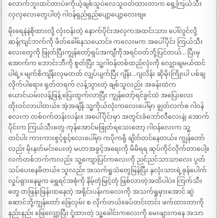
လောက်ဘူးထင်တာပဲ။ကိုယ့်ချစ်သူပဲလေသူဝတ်ထားတာက ရှေ့ကြယ်သီး
လှလှလေးတွေပါတဲ့ ဂါဝန်ရှည်ရှည်ပျော့ပျော့လေးဗျ။
မိုးရေနဲနဲစိုထားလို့ လုံးဝန်းတဲ့ နောက်ပိုင်းအလှကအထင်းသား ပေါ်လွင်လို့
ဆန့်ကျင်ဘက်ကို ဖိတ်ခေါ်နေသယောင်။ ကလေးမက အပေါ်ပိုင်း ကြယ်သီး
လေးတွေကို ဖြုတ်ပြီးကျွန်တော့်ရှပ်အကျီကိုအရင်ဝတ်ဘို့ပြင်တယ်… ပြီးမှ
အောက်က ဘောင်းဘီကို စွတ်ပြီး သူ့ဂါဝန်တစ်ထည်လုံးကို လျှောချမယ်ထင်
ပါရဲ့။ မျက်စိကျိန်းလုမတတ် လျှပ်ပျက်ပြီး ဂျိန်း…ဂျလိန်း ဆိုမိုးကြိုးပါ ပစ်ချ
လိုက်ပါရော။ ရုတ်တရက် လန့်သွားတဲ့ ချစ်သူလည်း အခန်းထဲက
ယောင်ယမ်းလန့်ဖြန့် ပြေးထွက်လာပြီး ကျွန်တော့်ရင်ခွင်ထဲ အပြေးလေး
တိုးဝင်လာပါတယ်။ အဲ့အချိန် သူ့ကိုယ်လုံးကလေးပေါ်မှာ ချွတ်လက်စ ဂါဝန်
လေးက တစ်ဝက်တန်းလန်း။ အပေါ်ပိုင်းမှာ အတွင်းခံဘော်လီလေးနဲ့၊ အောက်
ပိုင်းက ကြယ်သီးတွေ ကုန်အောင်မဖြုတ်ရသေးတော့ ဂါဝန်လေးက သူ့
တင်ပါး ကားကားစွင့်စွင့်လေးပေါ်မှာ ကပိုကရို ချိတ်တင်နေတယ်။ ကျွန်တော်
လည်း မိုးနတ်မင်းပေးတဲ့ မဟာအခွင့်အရေးကို မိမိရရ ဆုပ်ကိုင်လိုက်တာပေါ့။
လက်တစ်ဘက်ကလည်း သူ့ကျောပြင်ကလေးကို ညင်ညင်သာသာလေး ပွတ်
သပ်ပေးနေမိတယ်။ သူလည်း အသက်ရှုသံတွေမြန်ပြီး နှလုံးသားရဲ့ခုန်ပေါက်
လှုပ်ရှားနေမှုက ရွှေရင်အစုံကို နိမ့်တုံမြင့်တုံ ဖြစ်လာတဲ့အထိပါပဲ။ ကြက်သီး
တွေ တဖြန်းဖြန်းထနေတဲ့ အရိုင်းပန်းကလေးကို အသက်ရှုမှားအောင် ဆွဲ
ဆောင်ဘို့ကျွန်တော် ခြေလှမ်း စ လိုက်တယ်။ခပ်တင်းတင်း ဖက်ထားတာကို
နည်းနည်း ဖြေလျှော့ပြီး ငုံ့ထားတဲ့ သူ့ခေါင်းကလေးကို မေးဖျားကနေ အသာ