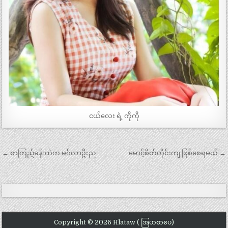
ငယ်လေး ရဲ့ ကိုကို
Post
← စာကြည့်ခန်းထဲက မဂ်လာဦးည
မောင့်စိတ်တိုင်းကျ ဖြစ်စေရမယ် →
navigation
Copyright © 2026 Hlataw ( အြပာစာပေ)