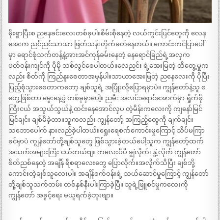
မိုးရွာပြီးစ ညနေခင်းလေးတစ်ခုပါ။စိမ်းစိုနေတဲ့ လယ်ကွင်းပြင်တွေကို လေနု
အေးက ညင်ညင်သာသာ ဖြတ်သန်းတိုက်ခတ်နေတယ်။ ကောင်းကင်ပြာပေါ်
မှာ ရောင်စုံသက်တန့်နဲ့အားအင်ကုန်ခမ်းနေတဲ့ နေရောင်ခြည်ရဲ့အလှက
ပတ်ဝန်းကျင်ကို ပိုမို သစ်လွင်စေပါတယ်။လေညှင်း ရဲ့အေးမြတဲ့ ထိတွေ့မှုက
လည်း စိတ်ကို ကြည်နူးစေတာအမှန်ပါ။သာယာအေးမြတဲ့ ညနေလေးကို ပိုပြီး
ပြည့်စုံသွားစေတာကတော့ ချစ်သူရဲ့ အပြုံးလို့ပြောရမှာပဲ။ ကျွန်တော်နဲ့သူ စ
တွေ့ဖြစ်တာ မွေးနေ့ပွဲ တစ်ခုမှာပေါ့။ ညမီး အလင်းရောင်အောက်မှာ ရှိုက်ဖို
ကြီးငယ် အသွယ်သွယ်နဲ့ ထင်းနေအောင်လှပ တဲ့မိန်းကလေးကို ကျနော်မြင်
မြင်ချင်း ချစ်မိခဲ့တာ။သူကလည်း ကျွန်တော့် အကြည့်တွေကို ချက်ချင်း
သဘောပေါက် နားလည်ခဲ့ပါတယ်။ရှေုးရေစက်ကောင်းမှုကြောင့် သိပ်မကြာ
ခင်မှာပဲ ကျွန်တော်တို့ချစ်သူတွေ ဖြစ်သွားခဲ့တယ်ပေါ့သူက ကျွန်တော့်ထက်
အသက်အများကြီး ငယ်တယ်ဗျ။ ကလေးပီပီ ချွဲလိုက်၊ နွဲ့လိုက် ကျွန်တော်
စိတ်ညစ်နေတဲ့ အချိန် ရီစရာလေးတွေ ပြောလိုက်။အလိုက်သိပြီး ချစ်ဘို့
ကောင်းတဲ့ချစ်သူလေးပါ။ အချိန်စက်ဝန်းရဲ့ သယ်ဆောင်မှုကြောင့် ကျွန်တော်
တို့ချစ်သူသက်တမ်း တစ်နှစ်နီးပါးကြာခဲ့ပြီ။ သူရဲ့ဖြူစင်မှုကလေးကို
ကျွန်တော် အခွင့်ရေး မယူရက်ခဲ့ဘူးဗျာ။