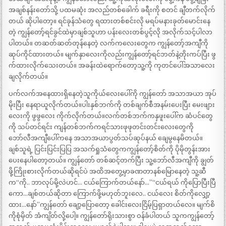
အချစ်နန်းတော်သို့ ပထမဆုံး အလည်တစ်ခေါက် ခရီးကို စတင် ချီတက်လိုက်
တယ် ဆိုပါတော့။ ရင်ခုန်သံတွေ ရထားတစ်စင်းလို မရပ်မနားခုတ်မောင်းနေ
တဲ့ ကျွန်တော့်ရင်ခွင်ထဲမှာချစ်သူဟာ ပန်းလေးတစ်ပွင့်လို အလိုက်သင့်ပါလာ
ပါတယ်။ တဆတ်ဆတ်တုန်နေတဲ့ လက်ကလေးတွေက ကျွန်တော့်အကျီကို
ဆုပ်ကိုင်ထားတယ်။ မျက်နှာလေးကိုလည်းကျွန်တော့်ရင်ဘတ်နဲ့တိုးကပ်ပြီး ဖွ
က်ထားလိုက်သေးတယ်။ အခန်းထဲရောက်တော့သူ့ကို ကုတင်ပေါ်အသာလေး
ချလိုက်တယ်။
ပက်လက်အနေထားရှိနေတဲ့သူကိုယ်လေးပေါ်ကို ကျွန်တော် အသာအယာ အုပ်
မိုးပြီး နေရာယူလိုက်တယ်။ပါးနှစ်ဘက်ကို တစ်ချက်စီအနမ်းပေးပြီး မေးဖျား
လေးကို ဖွဖွလေး ကိုက်လိုက်တယ်။လက်တစ်ဘက်ကနှဖူးပေါ်က ဆံပင်တွေ
ကို သပ်တင်ရင်း ကျန်တစ်ဘက်ကရင်သားဖုဖုတင်းတင်းလေးတွေကို
ဘော်လီအကျီပေါ်ကနေ အသာအယာပွတ်သပ်ဆုပ်နယ် ချေမွနေမိတယ်။
ချစ်သူရဲ့ ပြင်းပြင်းပြပြ အသက်ရှုသံတွေကကျွန်တော့်စိတ်ကို ပိုမိုတွန်းအား
ပေးနေပါတော့တယ်။ ကျွန်တော် တစ်ဆင့်တက်ပြီး သူ့ဘော်လီအကျီကို ချွတ်
ဖို့ကြိုးစားလိုက်တယ်ဆိုရင်ပဲ အထိအတွေ့မှာခဏတာနစ်မြောနေတဲ့ သူ့ဆီ
က“ကို.. ဘာလုပ်မို့လဲဟင်… ငယ်ကြောက်တယ်နော်…”“ငယ်ရယ် ကိုပြောပြီးပြီ
ကော…ချစ်တယ်ဆိုတာ ကြောက်ဖို့မဟုတ်ဘူးလေ.. ငယ်လေး စိတ်ကိုလျှော့
ထား…နော်”ကျွန်တော် ချော့ပြောတော့ ခေါင်းလေးငြိမ့်ပြရှာတယ်လေ။ မျက်စိ
ကိုစုံမှိတ် အံကျိတ်လို့ပေါ့။ ကျွန်တော်ရိုးသားစွာ ဝန်ခံပါတယ် သူကကျွန်တော့်