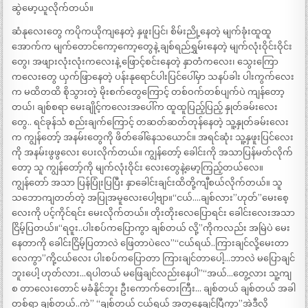
ဆွဲမော့ယူလိုက်တယ်။
ဆံနုလေးတွေ ကပိုကယိုကျနေတဲ့ နှဖူးပြင်၊ စိမ်းညို့နေတဲ့ မျက်ခုံးထူထူ
အောက်က မျက်တောင်ကော့ကော့တွေနဲ့ ချစ်ရည်ရွှမ်းနေတဲ့ မျက်လုံးဝိုင်းဝိုင်း
တွေ၊ အဖျားလုံးလုံးကလေးနဲ့ ဖြောင့်စင်းနေတဲ့ နှာတံကလေး၊ သွေးကြော
ကလေးတွေ ယှက်ဖြာနေတဲ့ ပန်းနုရောင်ပါးပြင်ပေါ်မှာ သနပ်ခါး ပါးကွက်လေး
က မထိတထိ စိုသွားတဲ့ မိုးစက်တွေကြောင့် တစ်ဝက်တစ်ပျက်ပဲ ကျန်တော့
တယ်၊ ချစ်စရာ မေးချိုင့်ကလေးအပေါ်က ထူထူပြည့်ပြည့် နှုတ်ခမ်းလေး
တွေ.. ရင်ခုန်သံ စည်းချက်ကြောင့် တဆတ်ဆတ်တုန်နေတဲ့ သူ့နှုတ်ခမ်းလေး
က ကျွန်တော့် အနမ်းတွေကို ဖိတ်ခေါ်နေသယောင်။ အရင်ဆုံး သူ့နှဖူးပြင်လေး
ကို အနမ်းဖွဖွလေး ပေးလိုက်တယ်။ ကျွန်တော့် ခေါင်းကို အသာပြန်မတ်လိုက်
တော့ သူ ကျွန်တော့်ကို မျက်လုံးဝိုင်း လေးတွေနဲ့မော့ကြည့်တယ်လေ။
ကျွန်တော် အသာ ပြန်ပြုံးပြပြီး နှာခေါင်းချင်းထိတို့ကျီစယ်လိုက်တယ်။ သူ
သဘောကျတတ်တဲ့ အပြုအမူလေးပေါ့ဗျာ။“ငယ်….ချစ်လား”ဟုတ်”မေးစေ့
လေးကို ပင့်ကိုင်ရင်း မေးလိုက်တယ်။ တိုးတိုးလေပြောရင်း ခေါင်းလေးအသာ
ငြိမ့်ပြတယ်။“ရဝူး..ပါးစပ်ကပြောကွာ ချစ်တယ် လို့”ကိုကလည်း အမြဲပဲ မေး
နေတာကို ခေါင်းငြိမ့်ပြတာလဲ ဖြေတာပဲလေ”“ငယ်ရယ်..ကြားချင်လို့မေးတာ
လေကွာ”ကို့ငယ်လေး ပါးစပ်ကပြောတာ ကြားချင်တာပေါ့…ဘာလဲ မပြောချင်
ဘူးပေါ့ ဟုတ်လား…ရပါတယ် မဖြေချင်လည်းနေပါ”“အယ်…တွေ့လား သူ့ကျ
စ တာလေးတောင် မခံနိုင်ဘူး ဦးကောက်တေးကြီး… ချစ်တယ် ချစ်တယ် အခါ
တစ်ရာ ချစ်တယ်..ကဲ” “ချစ်တယ် ငယ်ရယ် အတူနေချင်ပြီကွာ”အဲဒီလို