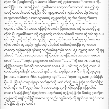
ကိုလည်း ပြီးချင်လာပြီ ငယ်လေး ပိပိလေးကို ညှစ်ထားပေး”“အာာားးး ကို..
တော်ပြီးးး အ.. အ”ပြောရင်း သူခါးလေး ကော့တက်လာတယ် အကြောဆွဲ
သလို တဆတ်ဆတ် တွန့်ပြီး ငြိမ်ကျသွားတယ်။ ကျွန်တော်လည်း ခံစားမှု
အထွတ်အထိပ်ကို ရောက်သွားပေမဲ့ ကျွန်တော့်ရဲ့ သုတ်ရည်တွေကိုတော့
အပြင်ကိုပဲ ထုတ်လိုက်ပါတယ်။ ကျွန်တော် သူ့ကိုယ်လုံးလေးပေါ် အသာ
မှောက်ချလိုက်ပြီး အမော ဖြေလိုက်တယ်။ ပြီးတော့ဘေးကို အသာလှိမ့်ချ
လိုက်ပြီး သူ့ခေါင်းလေးကို ကျွန်တော့် လက်မောင်းပေါ် အသာ ဆွဲတင် အုံးပေး
ရင်း ချစ်သူကို ရင်ခွင်ထဲထည့်ပြီး သူ့ကျောပြင်လေးကို ခပ်ဖွဖွ ပုတ်ပေး နေ
လိုက်တယ်။ သူလည်း ကျွန်တော့် ရင်ခွင်ထဲ ခေါင်းတိုးဝင်ပြီး လူကလေး
ကတော့ တုန်နေတုန်း ရင်တွေလည်းခုန်နေတုန်း ထင်ပါရဲ့။ သူ့နှဘူးလေးကို ဖွဖွ
နမ်းရင်း “ငယ်.. မောသွားလား.. ကြောက်ကော ကြောက်သေးလား ကလေး
လေး”“……….”“အရမ်းနာသွားလား ငယ်လေး”“………”“ကို မေးတာလေးပြန်
ဖြေဦးလေကွာ စိတ်ဆိုးတာလားငယ်လေးရယ်.. ဟင်”“ကို.ငယ့်ကို တကယ်
လက်ထပ်မှာပါနော်“အာ.. ငယ် ရယ်… ကဲ.. အခုဒီညက စ ပြီး ကို တို့တူတူနေ
ကြမယ်.. ငယ်လေး အိမ်မပြန်နဲ့တော့ နော်”“………”“နောက်နေ့ မနက်မှ အိမ်ပြန်
ပို့မယ်.. ပြီးရင် တရားရုံးမှာ လက်မှတ်ထိုးမယ် ကိုတို့ အမြန်ဆုံး လက်ထပ်ကြ
မယ်.. အိုကေ..?”သူ့မျက်နှာကို သေသေချာချာ စိုက်ကြည့်ပြီး ပြောလိုက်
တယ်။ ဒီယုန်မြင်လို့ဒီခြုံထွင်တာ မဟုတ်ပေမဲ့ သူနဲ့အမြန်ဆုံး နီးစပ်ခွင့် ရဘို့က
ကျွန်တော့် မျှော်လင့်ခြင်းပဲလေ။ သူလည်း ကျွန်တော့် ကို မျက်လုံး အဝိုင်းသား
နဲ့ ပြန်ကြည့် နေပါတယ်။