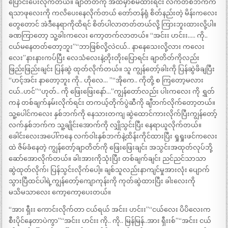
ပြောင်းပေးလိုက်တယ်။ ချာတိတ်ကို အထဲမှာစိမ်ထားရင်း လက်တစ်ဘက်က
ရသာဖုလေးကို ကလိပေးနေလိုက်တယ် တော်တန်ရုံ စိတ်နည်းတဲ့ မိန်းကလေး
တွေတောင် အဲဒီနေရာကိုထိရင် စိတ်ပါလာတတ်တယ်လို့ ကြားဘူးထားလို့ပါ။
ခဏကြာတော့ သူ့ခါးကလေး ကော့တက်လာတယ်။ “အင်းး ဟင်းး….. ကို..
ငယ်မနေတတ်တော့ဘူး”“ဘာဖြစ်လို့လဲငယ်.. နာနေသေးလို့လား ကလေး
လေး”နားနားကပ်ပြီး လေသံလေးနဲ့တိုးတိုးပြောရင်း ချာတိတ်ကိုလည်း
ဖြည်းဖြည်းချင်း ပြန်ဆွဲ ထုတ်လိုက်တယ်။ သူ ကျွန်တော့်ခါးကို ပြန်ဆွဲဖိချပြီး
“ဟင့်အင်း နာတော့ဘူး ကို.. ဟိုလေ… ”“အိုကေ.. ကိုတို့ စ ကြတော့မလား
ငယ်..ဟင်”“ဟုတ်.. ကို ဖြေးဖြေးနော်…”ကျွန်တော်လည်း ပါးကလေး ကို ရွှတ်
ကနဲ တစ်ချက်နမ်းလိုက်ရင်း တကယ့်တိုက်ပွဲဆီကို ချီတက်လိုက်တော့တယ်။
သူ့ပေါင်ကလေး နှစ်ဘက်ကို နေသားတကျ ဆွဲထောင်ကားလိုက်ပြီးကျွန်တော့်
လက်နှစ်ဘက်က သူ့ချိုင်းအောက်ကို လျှိုသွင်းပြီး နေရာယူလိုက်တယ်။
ခေါင်းလေးအပေါ်ကနေ လက်ဝါးနှစ်ဘက်နဲ့ထိန်းကိုင်ထားပြီး ရှုရှုးဖင်ကလေး
ထဲ ဇိမ်ခံနေတဲ့ ကျွန်တော့်ချာတိတ်ကို ဖြေးဖြေးချင်း အသွင်းအထုတ်လုပ်ဘို့
ဆော်အောလိုက်တယ်။ ခါးအားကိုသုံးပြီး တစ်ချက်ချင်း ညင်ညင်သာသာ
ဆွဲထုတ်လိုက်၊ ပြန်သွင်းလိုက်ပေါ့။ ချစ်သူလည်းနာကျင်မှုအားလုံး ပျောက်
သွားပြီထင်ပါရဲ့ကျွန်တော့်ကျောကုန်းကို ကုတ်ဆွဲထားပြီး ခါးလေးကို
မသိမသာလေး ကော့ကော့ပေးတယ်။
“အား ရှီးး ကောင်းလိုက်တာ ငယ်ရယ် အင်းး ဟင်းး”“ငယ်လေး ပိပိလေးက
စီးပိုင်နေတာပဲကွာ”“အင်းး ဟင်းး ကို.. ကို.. မြန်မြန်..အား ရှီးးစ်”“အင်းး ငယ်