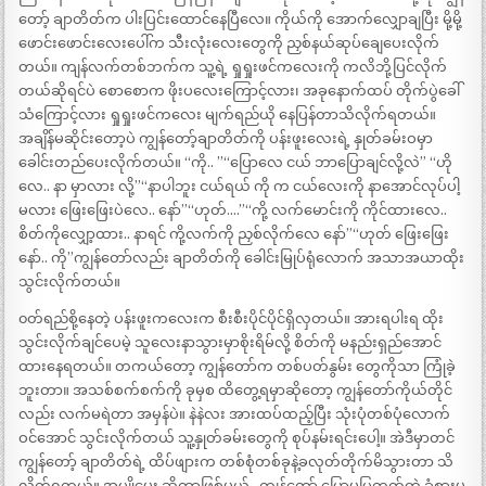
တော့် ချာတိတ်က ပါးပြင်းထောင်နေပြီလေ။ ကိုယ်ကို အောက်လျှောချပြီး မို့မို့
ဖောင်းဖောင်းလေးပေါ်က သီးလုံးလေးတွေကို ညှစ်နယ်ဆုပ်ချေပေးလိုက်
တယ်။ ကျန်လက်တစ်ဘက်က သူ့ရဲ့ ရှုရှုးဖင်ကလေးကို ကလိဘို့ပြင်လိုက်
တယ်ဆိုရင်ပဲ စောစောက ဖိုးပလေးကြောင့်လား၊ အခုနောက်ထပ် တိုက်ပွဲခေါ်
သံကြောင့်လား ရှုရှုးဖင်ကလေး မျက်ရည်ယို နေပြန်တာသိလိုက်ရတယ်။
အချိန်မဆိုင်းတော့ပဲ ကျွန်တော့်ချာတိတ်ကို ပန်းဖူးလေးရဲ့ နှုတ်ခမ်းဝမှာ
ခေါင်းတည်ပေးလိုက်တယ်။ “ကို.. ”“ပြောလေ ငယ် ဘာပြောချင်လို့လဲ” “ဟို
လေ.. နာ မှာလား လို့”“နာပါဘူး ငယ်ရယ် ကို က ငယ်လေးကို နာအောင်လုပ်ပါ့
မလား ဖြေးဖြေးပဲလေ.. နော်”“ဟုတ်….”“ကို့ လက်မောင်းကို ကိုင်ထားလေ..
စိတ်ကိုလျှော့ထား.. နာရင် ကို့လက်ကို ညှစ်လိုက်လေ နော်”“ဟုတ် ဖြေးဖြေး
နော်.. ကို”ကျွန်တော်လည်း ချာတိတ်ကို ခေါင်းမြုပ်ရုံလောက် အသာအယာထိုး
သွင်းလိုက်တယ်။
၀တ်ရည်စို့နေတဲ့ ပန်းဖူးကလေးက စီးစီးပိုင်ပိုင်ရှိလှတယ်။ အားရပါးရ ထိုး
သွင်းလိုက်ချင်ပေမဲ့ သူလေးနာသွားမှာစိုးရိမ်လို့ စိတ်ကို မနည်းရှည်အောင်
ထားနေရတယ်။ တကယ်တော့ ကျွန်တော်က တစ်ပတ်နွမ်း တွေကိုသာ ကြုံခဲ့
ဘူးတာ။ အသစ်စက်စက်ကို ခုမှစ ထိတွေ့ရမှာဆိုတော့ ကျွန်တော်ကိုယ်တိုင်
လည်း လက်မရဲတာ အမှန်ပဲ။ နဲနဲလး အားထပ်ထည့်ပြီး သုံးပုံတစ်ပုံလောက်
ဝင်အောင် သွင်းလိုက်တယ် သူ့နှုတ်ခမ်းတွေကို စုပ်နမ်းရင်းပေါ့။ အဲဒီမှာတင်
ကျွန်တော့် ချာတိတ်ရဲ့ ထိပ်ဖျားက တစ်စုံတစ်ခုနဲ့ခလုတ်တိုက်မိသွားတာ သိ
လိုက်ရတယ်။ အပျိုမှေး ဆိုတာဖြစ်မယ်.. ကျွန်တော် ပြောမပြတတ်တဲ့ ခံစားမှု