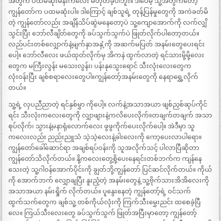
အတွက် ပထမဆုံးမိန်းကလေး မဟုတ်ခဲ့ပါဘူး။ ဒါပေမဲ့ သူ့အတွက်တော့
ကျွန်တော်က ပထမဆုံးပါ။ ဒါကြောင့် ချစ်သူရဲ့ တုန့်ပြန်မှုတွေကို အကဲခတ်မိ
တဲ့ ကျွန်တော်လည်း အချိန်သိပ်ဆွဲမနေတော့ပဲ သူ့ကျောအောက်ကို လက်လျှိ
သွင်းပြီး ဘော်လီချိတ်တွေကို ခပ်သွက်သွက်ပဲ ဖြုတ်လိုက်ပါတော့တယ်။
လည်ပင်းတစ်လျှောက်နဲ့မျက်နှာအနှံ့ကို အဆက်မပြတ် အနမ်းတွေပေးရင်း
ပေါ့။ ဘော်လီလေး ဖယ်ထုတ်လိုက်မှ အိကနဲ ထွက်လာတဲ့ ရင်သားမို့မို့လေး
တွေက မကြီးလွန်း မသေးလွန်း၊ ပန်းနုသွေးရောင် သီးလုံးလေးတွေက
လုံးဝန်းပြီး ချစ်စရာလေးတွေပါ။ကျွန်တော့်အနမ်းတွေကို နေရာရွှေ့လိုက်
တယ်။
သူ့ရဲ့ လှပညီညာတဲ့ ရင်နှစ်မွှာ ကိုပေါ့။ လက်နဲ့အသာအယာ ဖျစ်ညှစ်ဆုပ်ကိုင်
ရင်း သီးလုံးကလေးတွေကို လျှာဖျားနဲ့ကလိပေးလိုက်။တချက်တချက် အသာ
စုပ်လိုက်၊ သွားနဲ့မနာရုံလောက်လေး ဖွဖွကိုက်ပေးလိုက်ပေါ့။ အဲဒီမှာ သူ
ကလေးလည်း ညည်းညူသံ သဲ့သဲ့လေးနဲ့ခါးလေးကို ကော့ပေးလာပါရော။
ကျွန်တော်ခေါ်ဆောင်ရာ အချစ်ရပ်ဝန်းကို သူအလိုက်သင့် ပါလာပြီဆိုတာ
ကျွန်တော်သိလိုက်တယ်။ နို့ကလေးတွေ့စို့ပေးနေရင်းတစ်ဘက်က ကျန်နေ
သေးတဲ့ သူ့ဂါဝန်အောက်ပိုင်းကို ချွတ်ဘို့ကျွန်တော် ပြင်ဆင်လိုက်တယ်။ ကိုယ်
ကို အောက်ဘက် လျှောချပြီး နူးညံ့တဲ့ အနမ်းတွေနဲ့ သူ့ဗိုက်သားအိအိလေးကို
အသာအယာ နမ်းရှိုက် လိုက်တယ်။ ပူနွေးနေတဲ့ ကျွန်တော့်ရဲ့ ဝင်သက်
ထွက်သက်တွေက ချစ်သူ့ တစ်ကိုယ်လုံးကို ကြက်သီးမွှေးညင်း ထစေခဲ့ပြီ
လေ။ ကြယ်သီးလေးတွေ ခပ်သွက်သွက် ဖြုတ်အပြီးမှာတော့ ကျွန်တော့်