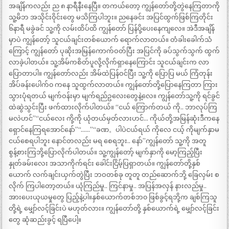
အချိန်ကလည်း ည ၈ နာရီနီးနေပြီ။ တကယ်တော့ ကျွန်တော်တို့တွဲနေကြတာကို
သူ့မိဘ အသိုင်းဝိုင်းတွေ မသိကြပါဘူး။ ညနေခင်း အပြင်ထွက်ဖြစ်ကြတိုင်း
၆နာရီ မခွဲခင် သူ့ကို လမ်းထိပ်ထိ ကျွန်တော် ပြန်ပို့ပေးနေကျလေ။ အဲဒီအချိန်
မှာပဲ ကျွန်တော့် သူငယ်ချင်းတစ်ယောက် ရောက်လာတယ်။ တံခါးခေါက်သံ
ကြောင့် ကျွန်တော် ပုဆိုးအမြန်ကောက်ဝတ်ပြီး အပြင်ကို ခပ်သွက်သွက် ထွက်
လာခဲ့ပါတယ်။ သူ့အိမ်ကစိတ်ပူလို့လိုက်ရှာနေကြောင်း သူငယ်ချင်းက လာ
ပြောတာပါ။ ကျွန်တော်လည်း အိမ်ထဲပြန်ဝင်ပြီး သူ့ကို ပြောပြ မယ် ကြံတုန်း
အိပ်ခန်းပေါက်၀ ကနေ သူထွက်လာတယ်။ ကျွန်တော်တို့ပြောနေကြတာ ကြား
သွားပုံရတယ် မျက်ဝန်းမှာ မျက်ရည်ဥလေးတွေနဲ့လေ။ ကျွန်တော်သူ့ကို ရင်ခွင်
ထဲဆွဲသွင်းပြီး ဖက်ထားလိုက်ပါတယ်။ “ငယ် ကြောက်တယ် ကို.. ဘာလုပ်ကြ
မလဲဟင်”“ငယ်လေး ကို့ကို ယုံတယ်မှတ်လားဟင်… ကိုယ်တို့အမြန်ဆုံးဒီကနေ
ရှောင်နေကြရအောင်နော်”“……”“ခဏ。ပါပဲငယ်ရယ် ကိုလေ ငယ့် ကိုမျက်နှာမ
ငယ်စေရပါဘူး နောင်တလည်း မရ စေရဘူး.. နော်”ကျွန်တော် သူ့ကို အတူ
စွန့်စားကြဘို့ပြောလိုက်ပါတယ်။ သူ့ကျွန်တော့် မျက်နှာကို မော့ကြည့်ပြီး
နှုတ်ခမ်းလေး အသာကိုက်ရင်း ခေါင်းငြိမ့်ပြရှာတယ်။ ကျွန်တော်တို့နှစ်
ယောက် လက်ချင်းယှက်တွဲပြီး ဘဝတစ်ခု တူတူ တည်ဆောက်ဘို့ ခြေလှမ်း စ
လိုက် ကြပါတော့တယ်။ ယုံကြည်မှု.. ကြင်နာမှု.. အပြန်အလှန် နားလည်မှု..
အားပေးယုယမှုတွေ ပြည့်နဲ့ပါ။နှစ်ယောက်တစ်ဘ၀ ဖြစ်ခွင့်ရဘို့က ချစ်ကြသူ
တို့ရဲ့ မျှော်လင့်ခြင်းပဲ မဟုတ်လား။ ကျွန်တော်တို့ နှစ်ယောက်ရဲ့ မျှော်လင့်ခြင်း
တွေ ဆုံဆည်းခွင့် ရပြီပေါ့။