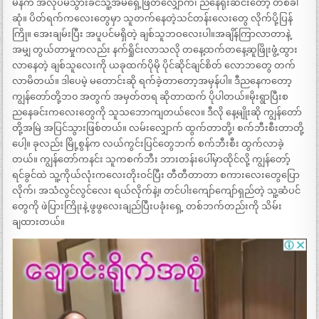
မနက် အလုပ်မသွားခင်သူ့အိမ်ရှေ့ဖြတ်လျှောက်၊ ညနေရုံးဆင်းတော့ တစ်ခါ
ဆုံ။ ပိတ်ရက်ကလေးတွေမှာ သူတက်နေတဲ့သင်တန်းလေးတွေ လိုက်ပို့ပြန်
ကြို။ အေးချမ်းပြီး အပူပင်မရှိတဲ့ ချစ်သူဘဝလေးပါ။အချိန်ကြာလာတာနဲ့
အမျှ တွယ်တာမှုကလည်း နက်ရှိုင်းလာသလို တနေ့ထက်တနေ့ဆူဖြိုးဖွံ့ထွား
လာနေတဲ့ ချစ်သူလေးကို ယခုထက်ပိုမို ပိုင်ဆိုင်ချင်စိတ် လောဘတွေ တက်
လာမိတယ်။ ဒါပေမဲ့ မတောင်းဆို ရက်ခဲ့တာတော့အမှန်ပါ။ ဒီညနေကတော့
ကျွန်တော်တို့ဘ၀ အတွက် အမှတ်တရ ဆိုတာထက် ပိုပါတယ်။မိုးရွာပြီးစ
ညနေခင်းကလေးတွေကို သူသဘောကျတယ်လေ။ ဒီလို နေ့မျိုးဆို ကျွန်တော်
တို့အမြဲ အပြင်သွားဖြစ်တယ်။ လမ်းလျှောက် ထွက်တာတို့၊ စက်ဘီးစီးတာတို့
ပေါ့။ ခုလည်း မြို့စွန်က လယ်ကွင်းပြင်တွေဘက် စက်ဘီးစီး ထွက်လာခဲ့
တယ်။ ကျွန်တော်ကနင်း သူကစက်ဘီး ဘားတန်းပေါ်မှာထိုင်လို့ ကျွန်တော့်
ရင်ခွင်ထဲ သူ့ကိုယ်လုံးကလေးတိုးဝင်ပြီး တီတီတာတာ စကားလေးတွေပြော
လိုက်၊ အသံလွင်လွင်လေး ရယ်လိုက်နဲ့။ တင်ပါးကျော်ကျော်ရှည်တဲ့ သူ့ဆံပင်
တွေကို ဖဲပြားကြိုးနဲ့ ဖွဖွလေးချည်ပြီးပခုံးရှေ့ တစ်ဘက်တည်းကို သိမ်း
ချထားတယ်။