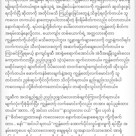
မျိုးရလိုက်တယ်ဗျာ။ ချစ်သူရဲ့ အပျိုစင်ပန်းကလေးကို ကျွန်တော် ဆွတ်ခူးခွင့်
ရလိုက်ပြီ ဆိုတာကို အတိုင်းမသိ ကြည်နူးခြင်းတွေနဲ့ သိခွင့်ရလိုက်တယ်။ သူ
ကလေး တကယ်ပဲ နာတော့မှာပါလားဆိုတဲ့ စိုးရိမ်စိတ်ကလည်း ဝင်လာတယ်။
နောက်ဆုတ်ဘို့.. ရပ်တန့်ဘို့စိတ်ကူး ပေါ်မလာတာကတော့ ကျွန်တော့် စိတ်က
အရမ်းထန်နေလို့လား.. ယောကျာ်း တစ်ယောက်ရဲ့ အတ္တလားဆိုတာ
ကျွန်တော်ကိုယ်တိုင် မသိတော့ပါဘူး။ သူ့နားရွက်ဖျားလေးကို လျှာနဲ့ကလိရင်း
လက်ကလည်း သီးလုံးလေးတွေကို အဆက်မပြတ်ချေပေးလိုက်တယ်။ မ
ကြာခင်ကြုံရမယ့် နာကျင်မှုဆီ အာရုံမရောက်အောင်ပါ။ အဲဒီအချိန်သူ့ခါးလေး
ကော့တက်လာပြီး ညည်းညူသံ သဲ့သဲ့လေး ထွက်လာတယ်။ ကျွန်တော်လည်း
မဆိုင်းမတွပဲ ချာတိတ်ကို ပိပိလေးထဲ တဝက်ကျော်ကျော်ဝင်တဲ့ထိ ထိုးသွင်း
လိုက်တယ်။ ဖောက်ကနဲခံစားချက်နဲ့အတူ ကျွန်တော့်လက်မောင်းကို သူ
တင်းတင်း ညှစ်ဆုပ်ကိုင်လိုက်တာ သိလိုက်ရတယ်။ နည်းနည်းသည်းခံပါ
ကလေးရယ် လို့စိတ်ထဲကတောင်းပန်ရင်း တဆုံးထိုးသွင်းလိုက်တယ်။
သူ့ဆီက အသံရှည်ရှည် ညည်းညူသံလေးတစ်ချက်ကြားလိုက်ရတယ်။
မျက်လုံးကိုစုံမှိတ်ပြီး ကျွန်တော့် လက်မောင်းကိုလည်း တအား ဆုပ်ညှစ်ထား
တယ်။“အာာာ.. ကို့ အင်းးး ဟင်းးး”“နာသွားလား ငယ်” “ရှီးး ဟုတ် နဲ
နဲ”“စိတ်လျှော့ထားနော် ကလေးလေး နောက်ထပ်မနာစေရဘူး ကို့ကိုဖက်
ထား… နော်”“အင်းပါ ရတယ်”ကျွန်တော် အောက်ပိုင်းလှုပ်ရှားမှုကို ရပ်ပြီး အ
နမ်းတွေပေး၊ ရင်သားလေးတွေ ချေမွရင်း သူအနာသက်သာအောင် အာရုံ