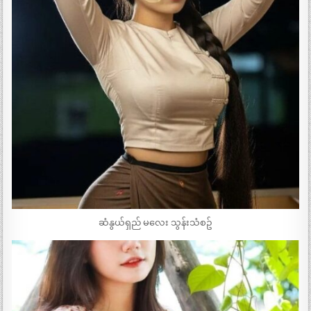
ဆံနွယ်ရှည် မလေး သွန်းသံစဥ်