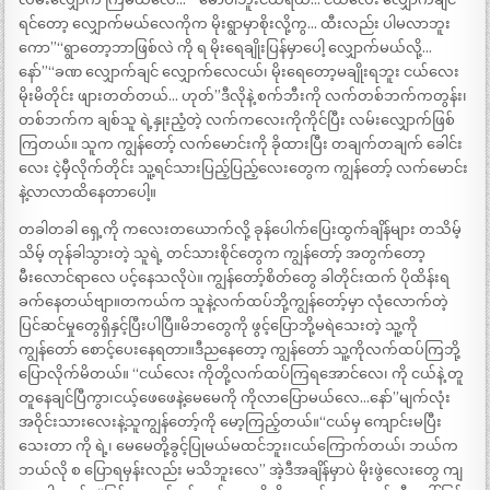
ရင်တော့ လျှောက်မယ်လေကိုက မိုးရွာမှာစိုးလို့ကွ… ထီးလည်း ပါမလာဘူး
ကော”“ရွာတော့ဘာဖြစ်လဲ ကို ရ မိုးရေချိုးပြန်မှာပေါ့ လျှောက်မယ်လို့…
နော်”“ခဏ လျှောက်ချင် လျှောက်လေငယ်၊ မိုးရေတော့မချိုးရဘူး ငယ်လေး
မိုးမိတိုင်း ဖျားတတ်တယ်… ဟုတ်”ဒီလိုနဲ့ စက်ဘီးကို လက်တစ်ဘက်ကတွန်း၊
တစ်ဘက်က ချစ်သူ ရဲ့နှုးညံ့တဲ့ လက်ကလေးကိုကိုင်ပြီး လမ်းလျှောက်ဖြစ်
ကြတယ်။ သူက ကျွန်တော့် လက်မောင်းကို ခိုထားပြီး တချက်တချက် ခေါင်း
လေး ငဲ့မှီလိုက်တိုင်း သူ့ရင်သားပြည့်ပြည့်လေးတွေက ကျွန်တော့် လက်မောင်း
နဲ့လာလာထိနေတာပေါ့။
တခါတခါ ရှေ့ကို ကလေးတယောက်လို့ ခုန်ပေါက်ပြေးထွက်ချိန်များ တသိမ့်
သိမ့် တုန်ခါသွားတဲ့ သူရဲ့ တင်သားစိုင်တွေက ကျွန်တော့် အတွက်တော့
မီးလောင်ရာလေ ပင့်နေသလိုပဲ။ ကျွန်တော့်စိတ်တွေ ခါတိုင်းထက် ပိုထိန်းရ
ခက်နေတယ်ဗျာ။တကယ်က သူနဲ့လက်ထပ်ဘို့ကျွန်တော့်မှာ လုံလောက်တဲ့
ပြင်ဆင်မှုတွေရှိနှင့်ပြီးပါပြီ။မိဘတွေကို ဖွင့်ပြောဘို့မရဲသေးတဲ့ သူ့ကို
ကျွန်တော် စောင့်ပေးနေရတာ။ဒီညနေတော့ ကျွန်တော် သူ့ကိုလက်ထပ်ကြဘို့
ပြောလိုက်မိတယ်။ “ငယ်လေး ကိုတို့လက်ထပ်ကြရအောင်လေ၊ ကို ငယ်နဲ့ တူ
တူနေချင်ပြီကွာ၊ငယ့်ဖေဖေနဲ့မေမေကို ကိုလာပြောမယ်လေ…နော်”မျက်လုံး
အဝိုင်းသားလေးနဲ့သူကျွန်တော့်ကို မော့ကြည့်တယ်။“ငယ်မှ ကျောင်းမပြီး
သေးတာ ကို ရဲ့၊ မေမေတို့ခွင့်ပြုမယ်မထင်ဘူး၊ငယ်ကြောက်တယ်၊ ဘယ်က
ဘယ်လို စ ပြောရမှန်းလည်း မသိဘူးလေ” အဲ့ဒီအချိန်မှာပဲ မိုးဖွဲလေးတွေ ကျ