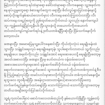
မြင့်တင်လိုက်တော့ ရင်ထဲမှာရော ခေါင်းထဲမှာရော လီးကနေရော သူ့အဖုတ်က
နေ စုပ်ယူမှုတွေရော ခံစားချက်တွေက ရောပြီး စိတ်လှုပ်ရှားပြင်းထန်နေလို့
စောင့်လိုးချက်နှစ်ဆယ်လောက်မှာပဲ လီးကနေ ဖောင်းကြွတင်းလာပြီး လီး
ထပ်ကနေ လရည်တွေကို ညှစ်ထုတ်ပေးလိုက်တယ် သူလည်း နောက်မကျပါ
ဘူး ကျွန်တော်နဲ့ပြိုင်တူနီးပါး ပြီးသွားခဲ့လို့ တယောက်ကိုတယောက်
တင်းတင်းကျပ်ကျပ်ဖက်ရင်းနဲ့ ဒုတိယတစ်ချီပြီးဆုံးပြီး ငြိမ်သက်နေလိုက်
တော့တယ်။
ခဏနားပြီး အမောပြေမှသူ့ပေါ်ကနေဆင်းပြီး ကိုယ်တုံးလုံးပဲ ရေချိုးခန်းထဲ
သွားပြီး သန့်ရှင်းရေးလုပ် ရေးချိုးနေတုန်း သူပါရောက်လာတယ် သူ့ကိုလည်း
ရေချိုးပေး အဖုတ်ကိုလည်း သန့်ရှင်အောင် ရေးဆေးပေးလို့ ရေချိုးပြီးတော့မှ
အဝတ်အစားလဲပြီး ခဏနား ပြီးမှ ဟော်တယ်က ဝန်ထမ်းလေးကို
အစားအသောက်မှာရအောင် ဖုန်းဆက်ခေါ်လိုက်တယ် ဝန်ထမ်းလေး
ရောက်လာတော့ ရုပ်မပျက်အောင် သူကတစ်ကုတင် ကိုယ်ကတစ်ကုတင်နဲ့ ဗီဒ
ရို ကြည့်နေပုံလုပ်ပြီး ထမင်းဟင်းမှာစားလိုက်ကြတယ်။ တစ်ကုတင်မနေလို့မ
ရဘူးလေ တူဝရီးဆိုပြီး အခန်းငှားထားတာမို့ပေါ့ စားသောက်ပြီးတော့
လက်ဖက်ရည်နှစ်ခွက်ထပ်ဖျော်ပြီး သောက်ကြတယ် သောက်ပြီးသွားတော့မှ
တတိယအချီအတွက်ပြင်ဆင်လိုက်တယ်
သူ့ရဲ့ကုတင်ပေါ်မှာပဲ စောင်ကလေးတစ်ထည်ကို နှစ်ယောက်ခြုံပြီး ကျွန်တော့်
လက်မောင်းပေါ်မှာ သူ့ရဲ့ခေါင်းလေးကိုတင်ပြီး သူကမှေးနေတယ် သူ့မျက်နှာ