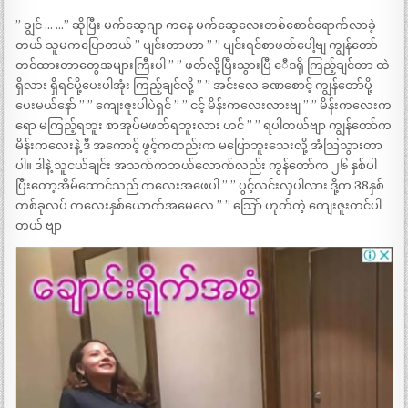
” ချွင် … …” ဆိုပြီး မက်ဆေ့ဂျာ ကနေ မက်ဆေ့လေးတစ်စောင်ရောက်လာခဲ့
တယ် သူမကပြောတယ် ” ပျင်းတာဟာ ” ” ပျင်းရင်စာဖတ်ပေါ့ဗျ ကျွန်တော်
တင်ထားတာတွေအများကြီးပါ ” ” ဖတ်လို့ပြီးသွားပြီ ေီဒရို ကြည့်ချင်တာ ထဲ
ရှိလား ရှိရင်ပို့ပေးပါအုံး ကြည့်ချင်လို့ ” ” အင်းလေ ခဏစောင့် ကျွန်တော်ပို့
ပေးမယ်နော် ” ” ကျေးဇူးပါပဲရှင် ” ” ငင့် မိန်းကလေးလားဗျ ” ” မိန်းကလေးက
ရော မကြည့်ရဘူး စာအုပ်မဖတ်ရဘူးလား ဟင် ” ” ရပါတယ်ဗျာ ကျွန်တော်က
မိန်းကလေးနဲ့ ဒီ အကောင့် ဖွင့်ကတည်းက မပြောဘူးသေးလို့ အံသြသွားတာ
ပါ။ ဒါနဲ့ သူငယ်ချင်း အသက်ကဘယ်လောက်လည်း ကွန်တော်က ၂၆ နှစ်ပါ
ပြီးတော့အိမ်ထောင်သည် ကလေးအဖေပါ ” ” ပွင့်လင်းလှပါလား ဒို့က 38နှစ်
တစ်ခုလပ် ကလေးနှစ်ယောက်အမေလေ ” ” သြော် ဟုတ်ကဲ့ ကျေးဇူးတင်ပါ
တယ် ဗျာ