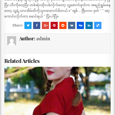
ပြီး လီးကိုတေ့ပြီး တစ်ဆုံးထိုးပစ်လိုက်တော့ သူ့စောက်ဖုတ်က အရည်ရွှမ်းနေ
တော့ သူ့ရဲ့သားအိမ်ထိကိုသွားထောက်မိတယ် ။” ဗျစ် … ဗြီးးးးးး ဒုတ် ” ” အာ့
ကောင်းလိုက်တာ မောင်ရယ် ” ပြီးပါပြီ။
Share:
Author:
admin
Related Articles