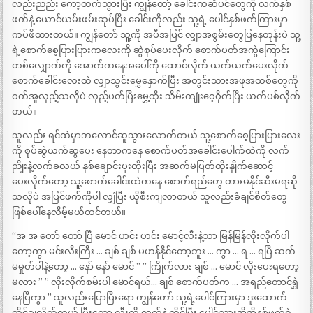
လည်းညည်း ကော့တက်သွားပြီး ကျွန်တော့် ခေါင်းကဆံပင်တွေကို လက်နှစ်
ဖက်နဲ့ ယောင်ယမ်းဖမ်းဆုပ်ပြီး ခေါင်းကိုလည်း သူ့ရဲ့ ပေါင်နှစ်ဖက်ကြားမှာ
ကပ်ဖိထားတယ်။ ကျွန်တော် သူ့ကို အပီအပြင် လျှာအစွမ်းတွေပြနေတုန်းပဲ သူ့
ရဲ့စောက်စေ့ပြားပြားကလေးကို ဆွဲစုပ်ပေးလိုက် စောက်ပတ်အကွဲကြောင်း
တစ်လျှောက်ကို အောက်ကနေအပေါ်ကို ထောင်လိုက် ယက်ယက်ပေးလိုက်
စောက်ခေါင်းလေးထဲ လျှာသွင်းမွှေနှောက်ပြီး အတွင်းသားအဖုအထစ်တွေကို
ဝက်အူလှည့်သလိုပဲ လှည့်ပတ်ပြီးမွှေ့ထိုး သိမ်းကျုံးဝေ့ဝိုက်ပြီး ယက်ပစ်လိုက်
တယ်။
သူလည်း ရင်ထဲမှာဘလောင်ဆူသွားလောက်တယ် သူ့စောက်စေ့ပြားပြားလေး
ကို စုပ်ဆွဲယက်ဆွပေး နေတာကနေ စောက်ပတ်အခေါင်းပေါက်ထဲကို လက်
ညိုးနဲ့လက်ခလယ် နှစ်ချောင်းပူးထိုးပြီး အဆက်မပြတ်ထိုးနှိုက်ဆောင့်
ပေးလိုက်တော့ သူ့စောက်ခေါင်းထဲကနေ စောက်ရည်တွေ တားမနိုင်ဆီးမရဆို
သလိုပဲ အပြင်ဖက်ကိုပါ လျှံပြီး ယိုစီးကျလာတယ် သူလည်းခံချင်စိတ်တွေ
ဖြစ်ပေါ်နေလိမ့်မယ်ထင်တယ်။
“အ အ တော် တော် ပြီ မောင် ဟင်း ဟင်း မောင့်လီးနဲ့သာ မြန်မြန်လိုးလိုက်ပါ
တော့ကွာ မင်းလီးကြီး … ချစ် ချစ် မဟန်နိုင်တော့ဘူး … ကွာ … ရ … ရပြီ ဆက်
မမှုတ်ပါနဲ့တော့ … နော် နော် မောင် ” ” ကြိုက်လား ချစ် … မောင် လိုးပေးရတော့
မလား ” ” လိုးလိုက်စမ်းပါ မောင်ရယ်… ချစ် စောက်ပတ်က … အရည်တောင်ရွှဲ
နေပြီကွာ ” သူလည်းပြောပြီးရော ကျွန်တော် သူ့ရဲ့ပေါင်ကြားမှာ ဒူးထောက်
ထိုင်ချလိုက်တယ် ပြီးတော့ လီးကို လက်နဲ့ ကိုင်ပြီး ပေါင်သားအိအိနှစ်ဖက်ရဲ့