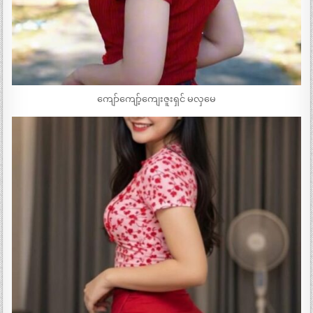
ကျော်ကျော့်ကျေးဇူးရှင် မလှမေ