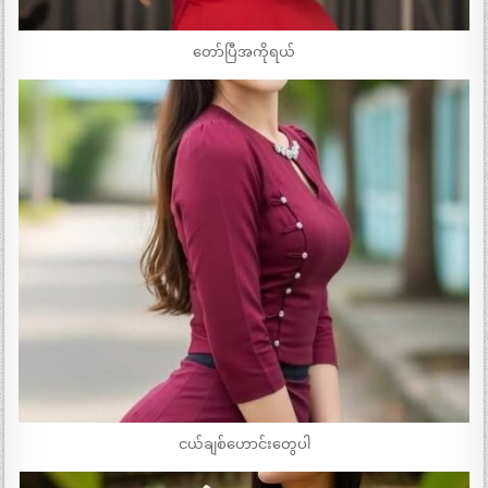
တော်ပြီအကိုရယ်
ငယ်ချစ်ဟောင်းတွေပါ