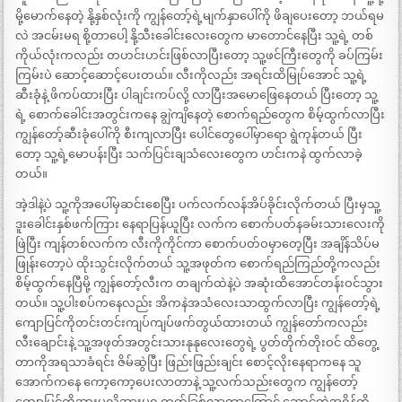
မို့မောက်နေတဲ့ နို့နှစ်လုံးကို ကျွန်တော့်ရဲ့မျက်နှာပေါ်ကို ဖိချပေးတော့ ဘယ်ရမ
လဲ အငမ်းမရ စို့တာပေါ့ နို့သီးခေါင်းလေးတွေက မာတောင်နေပြီး သူ့ရဲ့ တစ်
ကိုယ်လုံးကလည်း တဟင်းဟင်းဖြစ်လာပြီးတော့ သူ့ဖင်ကြီးတွေကို ခပ်ကြမ်း
ကြမ်းပဲ ဆောင့်ဆောင့်ပေးတယ်။ လီးကိုလည်း အရင်းထိမြုပ်အောင် သူ့ရဲ့
ဆီးခုံနဲ့ ဖိကပ်ထားပြီး ပါချင်းကပ်လို့ လာပြီးအမောဖြေနေတယ် ပြီးတော့ သူ့
ရဲ့ စောက်ခေါင်းအတွင်းကနေ ချွဲကျိနေတဲ့ စောက်ရည်တွေက စိမ့်ထွက်လာပြီး
ကျွန်တော့်ဆီးခုံပေါ်ကို စီးကျလာပြီး ပေါင်တွေပေါ်မှာရော ရွဲကုန်တယ် ပြီး
တော့ သူ့ရဲ့မောပန်းပြီး သက်ပြင်းချသံလေးတွေက ဟင်းကနဲ ထွက်လာခဲ့
တယ်။
အဲ့ဒါနဲ့ပဲ သူ့ကိုအပေါ်မှဆင်းစေပြီး ပက်လက်လန်အိပ်ခိုင်းလိုက်တယ် ပြီးမှသူ့
ဒူးခေါင်းနှစ်ဖက်ကြား နေရာပြန်ယူပြီး လက်က စောက်ပတ်နခမ်းသားလေးကို
ဖြဲပြီး ကျန်တစ်လက်က လီးကိုကိုင်ကာ စောက်ပတ်ဝမှာတေ့ပြီး အချိန်သိပ်မ
ဖြုန်းတော့ပဲ ထိုးသွင်းလိုက်တယ် သူ့အဖုတ်က စောက်ရည်ကြည်တို့ကလည်း
စိမ့်ထွက်နေပြီမို့ ကျွန်တော့်လီးက တချက်ထဲနဲ့ပဲ အဆုံးထိအောင်တန်းဝင်သွား
တယ်။ သူ့ပါးစပ်ကနေလည်း အိကနဲအသံလေးသာထွက်လာပြီး ကျွန်တော့်ရဲ့
ကျောပြင်ကိုတင်းတင်းကျပ်ကျပ်ဖက်တွယ်ထားတယ် ကျွန်တော်ကလည်း
လီးချောင်းနဲ့ သူ့အဖုတ်အတွင်းသားနုနုလေးတွေရဲ့ ပွတ်တိုက်တိုးဝင် ထိတွေ့
တာကိုအရသာခံရင်း ဇိမ်ဆွဲပြီး ဖြည်းဖြည်းချင်း စောင့်လိုးနေရာကနေ သူ
အောက်ကနေ ကော့ကော့ပေးလာတာနဲ့ သူ့လက်သည်းတွေက ကျွန်တော့်
ကျောပြင်ကိုအားမလိုအားမရ ကုတ်ခြစ်လာတာကြောင့် ဆောင့်တဲ့အရှိန်ကို