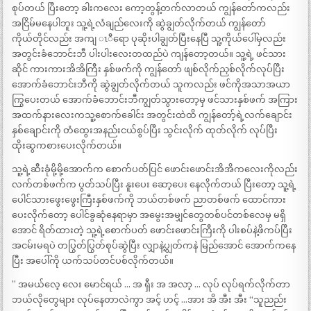
စုပ်တယ် ပြီးတော့ ခါးကလေး ကော့တွန့်တက်လာတယ် ကျွန်တော်ကလည်း
အငြိမ်မနေပါဘူး သူ့ရဲ့လံချည်လေးကို ဆွဲချွတ်လိုက်တယ် ကျွန်တော်
ကိုယ်တိုင်လည်း အကျ ၤီရော ပုဆိုးပါချွတ်ပြီးနေပြီ သူ့ကိုယ်ပေါ်မှလည်း
အတွင်းခံဘောင်းဘီ ပါးပါးလေးတထည်ပဲ ကျန်တော့တယ်။ သူ့ရဲ့ ဖင်သား
ဆိုင် ကားကားအိအိကြီး နှစ်ဖက်ကို ကျွန်တော် ဖျစ်လိုက်ညှစ်လိုက်လုပ်ပြီး
အောက်ခံဘောင်းဘီကို ဆွဲချွတ်လိုက်တယ် သူကလည်း ဖင်ကိုအသာအယာ
ကြွပေးတယ် အောက်ခံဘောင်းဘီကျွတ်သွားတော့မှ ဖင်သားနှစ်ဖက် အကြား
အထက်နားလေးကသူ့စောက်ခေါင်း အတွင်းထဲထိ ကျွန်တော့်ရဲ့လက်ချောင်း
နှစ်ချောင်းကို တံထွေးအနည်းငယ်စွပ်ပြီး သွင်းလိုက် ထုတ်လိုက် လုပ်ပြီး
ထိုးဆွကစားပေးလိုက်တယ်။
သူ့ရဲ့ဆီးခုံမို့မို့အောက်က စောက်ပတ်ပြင် ဖောင်းဖောင်းအိအိကလေးကိုလည်း
လက်တစ်ဖက်က ပွတ်သပ်ပြီး နူးပေး ဆော့ပေး နေလိုက်တယ် ပြီးတော့ သူ့ရဲ့
ပေါင်သားဖွေးဖွေးကြီးနှစ်ဖက်ကို ဘယ်တစ်ဖက် ညာတစ်ဖက် ထောင်ကား
ပေးလိုက်တော့ ပေါင်ခွဆုံနေရာမှာ အမွေးအမျှင်တွေတစ်ပင်တစ်လေမှ မရှိ
အောင် ရိတ်ထားတဲ့ သူ့ရဲ့စောက်ပတ် ဖောင်းဖောင်းကြီးကို ပါးစပ်နဲ့ဖိကပ်ပြီး
အငမ်းမရပဲ တပြွတ်ပြွတ်စုပ်ဆွဲပြီး လျှာနဲ့ပျွတ်ကနဲ မြည်အောင် အောက်ကနေ
ပြီး အပေါ်ကို ယက်သပ်တင်ပစ်လိုက်တယ်။
” အမယ်လေ့ လေး မောင်ရယ် … အ ရှီး အ အလာ့ … လုပ် လုပ်ရက်လိုက်တာ
ဘယ်လိုတွေများ လုပ်နေတာလဲကွာ အင့် ဟင့် …အား အိ အီး အီး “သူညည်း