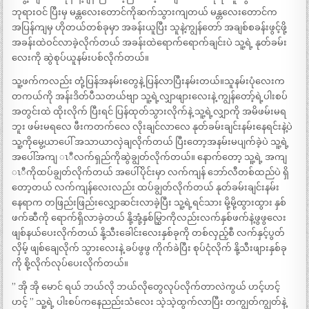
ဘုရားဝင် ပြီးမှ မန္တလေးတောင်ကိုဆက်သွားကျတယ် မန္တလေးတောင်က
အပြန်ကျမှ ဟိုတယ်တစ်ခုမှာ အခန်းယူပြီး သူနဲ့ကျွန်တော် အချစ်စခန်းဖွင့်ဖို့
အခန်းထဲဝင်လာခဲ့လိုက်တယ် အခန်းထဲရောက်ရောက်ချင်းပဲ သူ့ရဲ့ နုတ်ခမ်း
လေးကို ဆွဲစုပ်ယူနမ်းပစ်လိုက်တယ်။
သူ့ဖက်ကလည်း တုံ့ပြန်အနမ်းတွေနဲ့ ပြန်လာပြီးနမ်းတယ်။သူနမ်းပုံလေးက
တကယ်ကို အန်းဒိတ်ပီသတယ်ဗျာ သူ့ရဲ့လျှာဖျားလေးနဲ့ ကျွန်တော့်ရဲ့ပါးစပ်
အတွင်းထဲ ထိုးလိုက် ပြီးရင် ပြန်ထုတ်သွားလိုက်နဲ့ သူ့ရဲ့လျှာကို အမိဖမ်းမရ
ဘူး ဖမ်းမရလေ ဖီးကတက်လေ လိုးချင်လာလေ နုတ်ခမ်းချင်းနမ်းနေရင်းနဲ့ပဲ
သူ့ကိုမွေ့ယာပေါ် အသာယာလှဲချလိုက်တယ် ပြီးတော့အနမ်းမပျက်ခဲ့ပဲ သူ့ရဲ့
အပေါ်အကျ ၤီလက်ရှည်ကိုဆွဲချွတ်လိုက်တယ်။ နောက်တော့ သူ့ရဲ့ အကျ
ၤီကိုထပ်ချွတ်လိုက်တယ် အပေါ်ပိုင်းမှာ လက်ကျန် ဘော်လီတစ်ထည်ပဲ ရှိ
တော့တယ် လက်ကျန်လေးလည်း ထပ်ချွတ်လိုက်တယ် နုတ်ခမ်းချင်းနမ်း
နေရာက တဖြည်းဖြည်းလျှောဆင်းလာခဲ့ပြီး သူ့ရဲ့ရင်သား မို့မို့ထွားထွား နှစ်
ဖက်ဆီကို ရောက်ရှိလာခဲ့တယ် နို့အုံ့နှစ်မြွှာကိုလည်းလက်နှစ်ဖက်နဲ့ဖွဖွလေး
ဖျစ်နယ်ပေးလိုက်တယ် နို့သီးခေါင်းလေးနှစ်ခုကို တစ်လှည့်စီ လက်နှင့်ပွတ်
လှိမ့် ဖျစ်ချေလိုက် သွားလေးနဲ့ ခပ်ဖွဖွ ကိုက်ခဲပြီး စုပ်ငုံလိုက် နို့သီးဖျားနှစ်ခု
ကို စို့လိုက်လုပ်ပေးလိုက်တယ်။
” အို အို မောင် ရယ် ဘယ်လို ဘယ်လိုတွေလုပ်လိုက်တာလဲကွယ် ဟင့်ဟင့်
ဟင့် ” သူ့ရဲ့ ပါးစပ်ကနေညည်းသံလေး သဲ့သဲ့ထွက်လာပြီး တကျွတ်ကျွတ်နဲ့