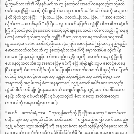
မို့ သူ့ဖင်သားအိအိကြီးနှစ်ဖက်က ကျွန်တော့်လီးအပေါ်ကနေတည့်တည့်မတ်
မတ်တေ့ချိန်၍ ဆောင့်ထိုင်ချလိုက်လေရာ စောက်ခေါင်းပေါက်ထဲကို လျှောက
နဲ ထိုးစိုက်သွားခဲ့ပြီး …“ ပြွတ်…..ဗြစ်…ပလွတ်…ပြွတ်….ဗြစ်…” ” အား ကောင်း
လိုက်တာ … မောင်ရယ် ” ဆိုပြီး … သူအဆက်မပြတ် ကျုံးပြီး ဖိကာဖိကာနဲ့ ဖင်
ကြီးကိုတလိမ့်လိမ့်နေအောင် ဆောင့်ထိုင်ချနေပေတယ်။ လီးကလည်း စွိကနဲ ဇွ
ပ်ကနဲ စောက်ရည်တွေလည်း လျှံပြီး စီးကျလာရကာနေ အဝင်ချောလှတာမို့
သူဆောင့်ကောင်းကောင်းနဲ့ လိုးဆောင့်ချရင်း အတန်ငယ်ကြာတော့ နည်းနည်း
မောလာတယ်ထင်တယ် ကျွန်တော့်ရင်ဘတ်ပေါ်ကို မှောက်အိပ်ချလိုက်ပြီး
အမောဖြေနေတုန်း ကျွန်တော်ကလည်း သူ့နို့တွေကို အောက်ကနေ ဆွဲပြီး စို့
ပေးနေလိုက်တယ်။ သူအမောပြေမှ ဖင်ကို ဖြေးဖြေးချင်းလှုပ် ဆောင့်ပေးနေ
ပြီး ခန္ဓာကိုယ်အောက်ပိုင်းကို ခပ်ဖြေးဖြေး အထက်အောက် ဖိချလိုက် မြှောက်
တင်လိုက်နဲ့ ဆောင့်ပေးနေတော့ ကျွန်တော့်အဖို့မှာတော့ တစိမ့်စိမ့်နဲ့ ကာမ
အရသာကို အစွမ်းကုန် ခံစားနေရတာပေါ့ သူ့ရဲ့စောက်ခေါင်းလေးကလည်း
ဆွဲငင်ဓါတ် တစ်မျိုး ရှိနေသေးတယ် တဖျတ်ဖျတ်နဲ့ သူ့ရဲ့စောက်ခေါင်းထဲက
နေပြီး လီးကို ရစ်ပတ်ဆွဲပြီး စုပ်ယူသလိုကို ခံစားရတော့ အထိအတွေ့က
တကယ်ကို အရသာရှိလှတာပေါ့။
“ မောင် … ကောင်းရဲ့လား …” သူကျွန်တော့်ကို ပြုံးပြီးမေးတော့ “ ကောင်းတာ
ပေါ့ … ချစ် အာ့ ချစ်ရယ် သိပ်ကောင်းတာပဲ…” ပြောလည်းပြော လက်ကလည်း
သူ့ရဲ့ ဖင်ထွားထွားအိအိကြီးကို အရသာခံကာ ဆုတ်ညှစ်ပြီးကိုင်နေသေးတယ်
သူကလည်း အလိုက်တသိပဲ ခပ်ပြင်းပြင်း ဖိဖိပြီး ဆောင့်ပေးနေရာကနေ သူ့ရဲ့