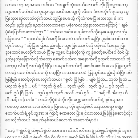
လားးး အာ့အာ့အားးး အင်းးးး “အချက်သုံးဆယ်လောက် လိုးပြီးသွားတော့
သူ့စောက်ပတ်ထဲက ပူနွေးနွေး အထိအတွေ့ကို လီးက ခံစားလိုက်ရတော့ သူ
ပြီးသွားဆိုတာသိလိုက်တယ်သူပြီးပေမယ့် ကိုယ်ကမပြီးသေးဘူး ခါးက
လည်း နည်းနည်းညောင်းလာတာရော ပခုံးကလည်းနာလာတာကြောင့် ” ချစ်
ပုံစံပြောင်းရအောင်ကွာ ” ” ဟင်းးးး အင်းးးး ချစ်ဘယ်လိုနေပေးရမှာလည်း
ပြောလေ ” ” ရတယ်ချစ် ဒီအတိုင်းလေးပဲ ပတ်လက်နေပြီး ဒူနှစ်ထောင်ထား
လိုက်တော့ ” ဆိုပြီးပြောလည်းပြော သူ့ခြေထောက်ကို ပခုံးပေါ်ကနေချပြီး
ဒူးထောင်ပေးလိုက်တယ် ပြီးမှ သူ့ပေါင်နှစ်လုံးကို ကျွန်တော့်ပေါင်ပေါ်တင်ပြီး
နည်းနည်းမြှောက်လိုက်တော့ စောက်ပတ်က အနောက်ကိုစူထွက်လာတယ် အဲ့
တော့မှ လီးကိုလက်နဲ့ကိုင်ပြီး အနောက်ဘက်ကို ဖောင်းဖောင်းလေး ပြူးထွက်
လာတဲ့ စောက်ပတ်အဝကို တေ့ပြီး အသာအယာပဲ ပြန်သွင်းထည့်လိုက်ပြီး ခပ်
မြန်မြန် ဆောင့်လိုးပေးလိုက်တယ်။ “စွတ် ဗြိ ဗြစ် … ဖျစ် ပြွတ်… ဘုတ် ဗြွတ် …
ဗလွတ် စွိ ဖွပ် … ဗွပ် ” “ဘုတ် ဇွိ ဇွပ် … ဘုတ် ဖွတ်… ဘွတ် ဇွပ် … ဗွပ် ဘုတ် …
ဖတ် ဇွပ် ဗြိ ပြွတ် … ဘွပ် ဖွတ် ဘွတ် ဗလပ် လပ် ဗွပ် … ” “အင့် အိ အိယာ့ ဟိ
အိ အင့် အင့် ဟင်း ” ဘယ်လိုပုံစံပဲလိုးလိုး မျှော့စောက်ပတ်ရဲ့ စုပ်ယူအား
ကတော့ အားကောင်းဆဲပဲဗျာ ပြီးတော့ လိုးချင်တဲ့စိတ်ထန်တာရော မျှော့
စောက်ပတ်ရဲ့စုပ်ယူအားကြောင့် ခဏလေးပြီးချင်လာတာနဲ့ မြန်မြန်ဆောင့်လိုး
ပေးလိုက်တယ် အချက်နှစ်ဆယ်လောက် အရောက်မှာပဲ။
” အင့် !!! ဗျွတ်ဗျွတ်ဗွတ်ဗွတ် အားးးးးး အီးဟီးဟီးးးး ဗျွတ်ဗျွတ်ဗျစ်ဗျစ် အူးးး
ဟူးးဟူးးး ဇွိဇွိ ဗျစ်ဗျစ် အီးဟီးဟီးးးးး မောင် မြန် မြန်မြန် လိုး လိုးပါ အ့ အ့အာ