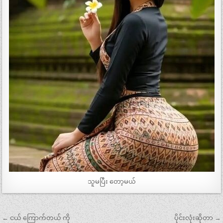
သူမပြီး တော့မယ်
Post
← ငယ် ကြောက်တယ် ကို
ပိုင်းလုံးဆိုတာ →