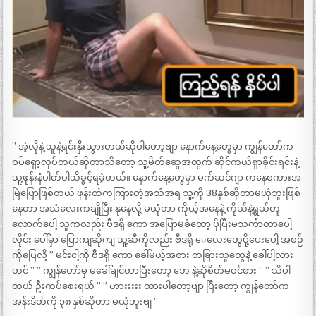
” အဲ့လိုနဲ့ သူနဲ့ရင်းနှီးသွားတယ်ဆိုပါတော့ဗျာ နောက်နေ့တွေမှာ ကျွန်တော်က
ဝပ်ရှော့လုပ်တယ်ဆိုတာသိတော့ သူ့မိတ်ဆွေအတွက် ဆိုင်ကယ်ရှာခိုင်းရင်းနဲ့
သူ့ဖုန်းနံပါတ်ပါသိခွင့်ရခဲ့တယ်။ နောက်နေ့တွေမှာ မက်ဆင်ဂျာ ကနေစကားအ
မြဲပြောဖြစ်တယ် ဖုန်းထဲကကြားတဲ့အသံအရ သူ့ကို 38နှစ်ဆိုတာမယုံဘူးဖြစ်
နေတာ အသံလေးကချိုပြီး နုနေလို့ မယုံတာ ကိုယ့်အနေနဲ့ ကိုယ်နဲ့ရွယ်တူ
လောက်ပေါ့ သူကလည်း ဗီဒရို ကော အပြောမခံတော့ ပိုပြီးမသင်္ကာတာပေါ့
လိုင်း ပေါ်မှာ ပြောကျဆိုကျ သူ့ဆီကိုလည်း ဗီဒရို ေလေးတွေပို့ပေးပေါ့ အစဉ်
ကိုပြေလို့ ” မင်းငါ့ကို ဗီဒရို ကော ခေါ်မယ့်အစား တခြားသူတွေနဲ့ ခေါ်ပါ့လား
ဟင် ” ” ကျွန်တော်မှ မခေါ်ချင်တာပြီးတော့ ဘေ နဲ့ဆိုစိတ်မဝင်စား ” ” သိပါ
တယ် ဦးကပ်စေးရယ် ” ” ဟားးးးး ထားပါတော့ဗျာ ပြီးတော့ ကျွန်တော်က
အန်းဒိတ်ကို ၃၈ နှစ်ဆိုတာ မယုံဘူးဗျ ”