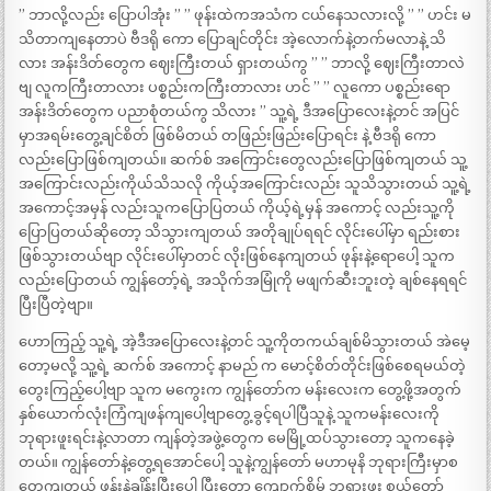
” ဘာလို့လည်း ပြောပါအုံး ” ” ဖုန်းထဲကအသံက ငယ်နေသလားလို့ ” ” ဟင်း မ
သိတာကျနေတာပဲ ဗီဒရို ကော ပြောချင်တိုင်း အဲ့လောက်နဲ့တက်မလာနဲ့ သိ
လား အန်းဒိတ်တွေက ဈေးကြီးတယ် ရှားတယ်ကွ ” ” ဘာလို့ ဈေးကြီးတာလဲ
ဗျ လူကကြီးတာလား ပစ္စည်းကကြီးတာလား ဟင် ” ” လူကော ပစ္စည်းရော
အန်းဒိတ်တွေက ပညာစုံတယ်ကွ သိလား ” သူ့ရဲ့ ဒီအပြောလေးနဲ့တင် အပြင်
မှာအရမ်းတွေ့ချင်စိတ် ဖြစ်မိတယ် တဖြည်းဖြည်းပြောရင်း နဲ့ ဗီဒရို ကော
လည်းပြောဖြစ်ကျတယ်။ ဆက်စ် အကြောင်းတွေလည်းပြောဖြစ်ကျတယ် သူ့
အကြောင်းလည်းကိုယ်သိသလို ကိုယ့်အကြောင်းလည်း သူသိသွားတယ် သူ့ရဲ့
အကောင့်အမှန် လည်းသူကပြောပြတယ် ကိုယ့်ရဲ့မှန် အကောင့် လည်းသူ့ကို
ပြောပြတယ်ဆိုတော့ သိသွားကျတယ် အတိုချုပ်ရရင် လိုင်းပေါ်မှာ ရည်းစား
ဖြစ်သွားတယ်ဗျာ လိုင်းပေါ်မှာတင် လိုးဖြစ်နေကျတယ် ဖုန်းနဲ့ရောပေါ့ သူက
လည်းပြောတယ် ကျွန်တော့်ရဲ့ အသိုက်အမြုံကို မဖျက်ဆီးဘူးတဲ့ ချစ်နေရရင်
ပြီးပြီတဲ့ဗျာ။
ဟောကြည့် သူ့ရဲ့ အဲ့ဒီအပြောလေးနဲ့တင် သူ့ကိုတကယ်ချစ်မိသွားတယ် အဲမေ့
တော့မလို့ သူ့ရဲ့ ဆက်စ် အကောင့် နာမည် က မောင့်စိတ်တိုင်းဖြစ်စေရမယ်တဲ့
တွေးကြည့်ပေါ့ဗျာ သူက မကွေးက ကျွန်တော်က မန်းလေးက တွေ့ဖို့အတွက်
နှစ်ယောက်လုံးကြံကျဖန်ကျပေါ့ဗျာတွေ့ခွင့်ရပါပြီသူနဲ့ သူကမန်းလေးကို
ဘုရားဖူးရင်းနဲ့လာတာ ကျန်တဲ့အဖွဲ့တွေက မေမြို့ထပ်သွားတော့ သူကနေခဲ့
တယ်။ ကျွန်တော်နဲ့တွေ့ရအောင်ပေါ့ သူနဲ့ကျွန်တော် မဟာမုနိ ဘုရားကြီးမှာစ
တွေ့ကျတယ် ဖုန်းနဲ့ချိန်းပြီးပေါ့ ပြီးတော့ ကျောက်စိမ် ဘုရားဖူး စွယ်တော်