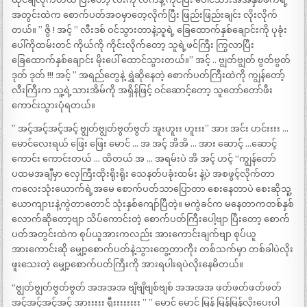
အတွင်းထဲက စောက်ပတ်အဝမှာတေ့လိုက်ပြီး ဖြည်းဖြည်းချင်း လိုးလိုက်
တယ်။ ” ဇွိ ! အင့် ” လီးဒစ် ဝင်သွားတာနဲ့သူရဲ့ ခြေထောက်နှစ်ချောင်းကို ပုခုံး
ပေါ်ကိုထမ်းတင် ကိုယ်ကို ကိုင်းလိုက်တော့ သူရဲ့ဖင်ကြီး ကြွလာပြီး
ခြေထောက်နှစ်ချောင်း မိုးပေါ် ထောင်သွားတယ်။” အင့် .. ဗျွတ်ဗျွတ် ဗွတ်ဗွတ်
ဒုတ် ဒုတ် !!! အင့် ” အရည်တွေနဲ့ ရွှဲဆိုနေတဲ့ စောက်ပတ်ကြီးထဲကို ကျွန်တော့်
လီးကြီးက သူ့ရဲ့သားအိမ်ကို အရှိန်ဖြင့် ဝင်ဆောင့်တော့ သူတော်တော်ဖီး
ကောင်းသွားပုံရတယ်။
” အင့်အင့်အင့်အင့် ဗျွတ်ဗျွတ်ဗွတ်ဗွတ် အူးဟူးး ဟူးးး” အား အင်း ဟင်းးးး …
မောင်လေးရယ် ဖြေး ဖြေး မောင် … အ အင့် အိအိ … အား ဆောင့် …ဆောင့်
ကောင်း ကောင်းတယ် … ထိတယ် အ … အရမ်းပဲ အိ အင့် ဟင့် “ကျွန်တော်
ပထမအချီမှာ လှေကြီးထိုးရိုးရိုး သေနတ်ပခုံးထမ်း နဲ့ပဲ အစဖွင့်လိုက်တာ
ကလေးသုံးယောက်ရဲ့အမေ စောက်ပတ်သာပြောတာ စေးနေတာပဲ စေးဆိုသူ့
ယောကျာၤးနဲ့ကွဲတာတောင် သုံးနှစ်ကျော်ပြီတဲ့။ မကွဲခင်က မနေတာကတစ်နှစ်
လောက်ဆိုတော့ဗျာ သိပ်ကောင်းတဲ့ စောက်ပတ်ကြီးပေါ့ဗျာ ပြီးတော့ စောက်
ပတ်အတွင်းထဲက စုပ်ယူအားကလည်း အားကောင်းချက်ဗျာ စုပ်ယူ
အားကောင်းဆို မျှော့စောက်ပတ်နဲ့သွားတွေ့တာကိုး တစ်သက်မှာ တစ်ခါပဲလိုး
ဖူးသေးတဲ့ မျှော့စောက်ပတ်ကြီးကို အားရပါးရပဲလိုးနေမိတယ်။
“ဗျွတ်ဗျွတ်ဗွတ်ဗွတ် အအအအ ဗျိဗျိဗျစ်ဗျစ် အအအအ ဖတ်ဖတ်ဖတ်ဖတ်
အင့်အင့်အင့်အင့် အားးးးး ရှီးးးးးးးး ” ” မောင် မောင် မြန် မြန်မြန်လိုးပေးပါ