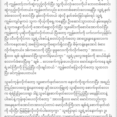
ကို ကျွန်တော့်ဘက်ဆွဲလှည့်လိုက်ပြီး သူ့ကိုယ်လုံးလေးကိုပါ ဘေးတစ်စောင်း
ဆွဲလှည့်လိုက်တယ်။ ကျွန်တော်လည်း ဘေးတစ်စောင်းလေးနေပြီး သူ့ရဲ့နုတ်
ခမ်းလေးကို စတင်ပြီး နမ်းလိုက်တယ် အဲ့လို နုတ်ခမ်းခြင်းနမ်းရင် သူ့ရဲ့
ကျွမ်းကျင်မှုကပဲ သူက ကိုယ့်ကိုရှေ့ကနေပြီး ဦးဆောင်သွားတယ် နမ်းနေရင်း
နဲ့ သူကခန္ဓာကိုယ်ကို အောက်ရှောလိုက်ပြီး သူ့ခေါင်းကိုစောင်အောက်ဝင်ပြီး
ကျွန်တော့် ပုဆိုးကိုချွတ်လိုက်တယ် ပြီးတော့ ကျွန်တော်ကို ပက်လက်လှန်ခိုင်း
ပြီး လီးကိုကိုင်ကာ သူ့ရဲ့ပါးစပ်နဲ့ စတင်ငုံလိုက်တော့ အာငွေ့နွေးနွေးလေးက
လီးကနေတဆင့် အကြောတွေကိုရောက်ရှိလာပြီး စိမ့်ကနဲ့နေအောင် ခံစား
လိုက်ရတယ်။ ဒစ်ကလေးကို ငုံပြီး ဖွဖွလေးကိုက်လိုက်တော့ ” အားးးးး …
ရှီးးးးး ချစ် ချစ်မောင်ပြီးသွားလိမ့်မယ်ကွာ ” သူ့ရဲ့ပုလွေအစွမ်းကို ဆယ်မိနစ်
လောက်ခံစားပြီးမှ ” ချစ် … လေးဖက်ကုန်းပေးပါ့လား မောင်နောက်ကနေ ချစ်
ရဲ့ဖင်ကြီးကို ကြည့်ပြီး လိုးချင်တယ် ” ကျွန်တော်ပြောလိုက်တော့ သူထလာ
ပြီး ဖင်ကုန်းပေးတယ်။
သူဖင်ကုန်းလိုက်တော့ သူ့စောက်ဖုတ်လေးက နောက်ကိုထွက်လာပြီး အရည်
ကြည်လေးတွေရွှဲနေတာရော နဂိုအသားဖြူတဲ့ သူဆိုတော့ စောက်ဖုတ်လေး
က ရဲရဲပြဲပြဲလေးဗျာ ဒါနဲ့ သူဖင်နဲ့စောက်ဖုတ်လေးကိုကြည့်ပြီး မနေနိုင်တာနဲ့
ပါးစပ်နဲ့ ကုန်းစုပ်ပေးလိုက်တော့ ” အားးးရှီးးးးး မောင် မောင်ကလည်းကွာ
အနေရခက်အောင်တအားလုပ်တာပဲ မောင့်လီးကြီးသာ ချစ်ရဲ့စောက်ဖုတ်ထဲ
ကို ထိုးပြီး မြန်မြန်လိုးလိုက်ပါတော့ကွာ ” သူပြောမှပဲ သူ့ရဲ့ဖင်နောက်မှာ ဒူး
ထောက်နေရာယူလိုက်ပြီး လီးကိုကိုင်ကာ သူစောက်ဖုတ်နခမ်းသားလေးကို ဖြဲ