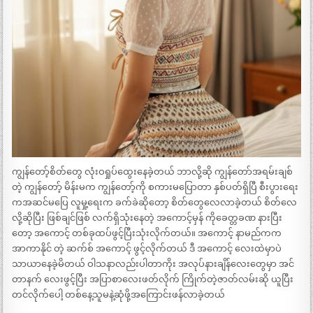
ကျွန်တော့်စိတ်တွေ လုံးဝရှုပ်ထွေးနေခဲ့တယ် ဘာလို့ဆို ကျွန်တော်အရမ်းချစ်
တဲ့ ကျွန်တော့် မိန်းမက ကျွန်တော့်ကို စကားမပြောတာ နှစ်ပတ်ရှိပြီ စီးပွားရေး
ကအဆင်မပြေ လူမှု့ရေးက ခက်ခဲဆိုတော့ စိတ်တွေလေလာခဲ့တယ် စိတ်လေ
လို့ဆိုပြီး ဖြစ်ချင်ဖြစ် လက်ရှိသုံးနေတဲ့ အကောင့်မှန် ကိုခေတ္တခဏ နားပြီး
တော့ အကောင့် တစ်ခုထပ်ဖွင့်ပြီးသုံးလိုက်တယ်။ အကောင့် နာမည်ကက
အာကာနိုင် တဲ့ ဆက်စ် အကောင့် ဖွင့်လိုက်တယ် ဒီ အကောင့် လေးထဲမှာပဲ
သာယာနေခဲ့မိတယ် ဝါသနာလည်းပါတာကိုး အလုပ်နားချိန်လေးတွေမှာ အင်
တာနက် လေးဖွင့်ပြီး အပြာစာလေးဖတ်လိုက် ကြိုက်တဲ့ဇာတ်လမ်းဆို ယူပြီး
တင်လိုက်ပေါ့ တစ်နေ့သူမနဲ့ဆုံဖို့အကြောင်းဖန်လာခဲ့တယ်