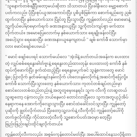
“သူနောက်တစ်ချီပြီးတော့မယ်ဆိုတာ သိသာတယ် ပြီးခါနီးလေ မျှော့စောက်
ပတ်ကလည်း ပိုပြီးစုပ်ယူအားကောင်းပြီး ပွစိပွစိဖြစ်ကာ စောက်ရည်တွေ ညှစ်
ထွက်လာပြီး နှစ်ယောက်သား ပြိုင်တူ ပြီးသွားပြီး ကျွန်တော်လည်း မောမောနဲ့
သူ့ကိုယ်ပေါ်မှာမှောက်ရက် ခဏအနားယူပြီး သူ့ကိုတင်းကျပ်စွာ ဖက်ထား
လိုက်တယ်။ အမောပြေလောက်မှ နှစ်ယောက်သား ရေချိုးခန်းဝင်ပြီး
အပေါ့သွား ရေဆေးပြီး ခဏအနားယူနေကျတယ် ” ချစ် ကော်ဖီ သောက်မှာ
လား မောင်ဖျော်ပေးမယ် ”
” မောင် ဖျော်ပေးရင် သောက်မယ်လေ “အဲ့ဒါနဲ့ ဟော်တယ်အခန်းက ပေးထား
တဲ့ လျှပ်စစ်ရေနွေးဓါတ်ဗူးနဲ့ ရေနွေးတည်ထားတုန်း ပေးထားတဲ့ ကော်ဖီ နှစ်
ထုပ်ကိုဖောက်ပြီး ခွက်ထဲထည့်ပြီး ရေနွေးမပွက်ခင် သူနဲ့စကားတွေ ဖောင်
ဖွဲ့ေ့ပြာလိုက် နုတ်ခမ်းချင်းနမ်းလိုက် ပါးလေးနမ်းလိုက်နဲ့ အဆင်ကိုပြေလို့။
ကော်ဖီ သောက်ပြီးသွားတော့ နှစ်ယောက်သား ကုတင်တစ်ချပ်တည်းမှာ
စောင်လေးတစ်ထည်တည်းနဲ့ အတူတူမှေးနေရင်း သူက လီးကို လာဆွတယ်
သူဆွတော့ ငနဲကလည်း ဘယ်နေမလဲ တောင်လာပြီလေ သူကအတူယှဉ်အိပ်
နေရာကနေ အောက်ကိုလျောသွားပြီး စောင်ထဲခေါင်းဝင်သွားပြီး ကျွန်တော့်
ပုဆိုးကို ချွတ်လိုက်တယ် ပြီးတော့သူ့လက်နဲ့ လီးကိုကိုင် ကျွန်တော့်ပေါ်ကို
တက်ခွလိုက်ပြီး ကိုင်ထားတဲ့လီးကို သူ့စောက်ပတ်အဝမှာ တေ့ပြီး
ဖြည်းဖြည်းချင်းထိုင်ချလိုက်တယ်။
ကျွန်တော့်လီးကလည်း အစွမ်းကုန်တောင်မတ်ပြီး အပေါ်ထောင်နေသလိုရှိတာ