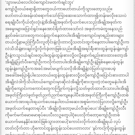
‘သွားမယ်လေငါလဲကျောင်းမတက်ချင်ဘူး’
ကျော်ဦးဝယ်စရာရှိတာတွေဝယ်ကာဟော်တယ်ကိုသွားတော့သည်။
ဟော်တယ်အခန်းထဲရောက်သော်ကြာဆေးသောက်ထား၍တန်းမလိုးသေးပဲ
ရေချိုးပီးကိုယ်တုံးလုံးနဲ့အိအိချိုအဖုတ်ကိုယက်ပေးသည်အိချိုအဖုတ်က
အမွေးများပြောင်ရှင်းနေအောင်ရိတ်ထားသော်လဲ အဖုတ်ကမဲတူးနေသည်
နှုတ်ခမ်းသားတွေကလန်ထွက်နေတာပါ။အိချိုကကျောင်းမှာရည်းစားများ
တယ်လို့နာမည်ကြီးပီးလူတိုင်းနဲ့လိုးတာလို့သတင်းထွက်နေတာပါ။ကျော်ဦးက
လဲသိသိနဲ့စားချင်လို့လိုက်ခဲ့တာဖြစ်သည်။အိချိုအရင်ရီးစားထွန်းထွန်းနဲ့ကျော်
ဦးနဲ့ကသူငယ်ချင်းတွေပါ။ထွန်းထွန်းစားလို့ဝလို့နောက်ရည်းစားထားတော့အိ
အိချိုနဲ့ပြတ်ပီးကျော်ဦးကလိုက်တာပါ။အိအိချိုကျော်ဦးနဲ့ဖြစ်နေပေမဲ့ထွန်း
ထွန်းနဲ့ကျော်ဦးကအခင်အမင်မပျက်သလိုအိအိချိုနဲ့လဲပြတ်သွားပေမဲ့
အခေါ်အပြောရှိပါသေးတယ်။ထွန်းထွန်းစားလို့ဝလို့ကျော်ဦးပြောင်းစားတာပါ
အိချိုလဲဒါကိုသိပါတယ်ကျောင်းမှာဆိုလဲအိချိုကိုစားဘူးတဲ့ဘဲတွေမနဲပါ။အိ
ချိုကိုကျောင်းကကောင်တွေကကြိုက်ကုန်းလို့သတ်မှတ်ထားပီးသားပါ။အိချို
အဖုတ်ကြီးလဲဖွတ်ဖွတ်ညက်ညက်ကျေနေပါပီ။အဲအဖုတ်ကြီးကိုကျော်ဦးတစ်
ယောက်အားရပါးရယက်ပေးနေပါတယ်။ဆေးအစွမ်းကလဲပြလာလို့ကျော်ဦး
အဖုတ်ယက်နေတာရပ်ပီး ‘အိချိုလိုးတော့မယ်လီးစုပ်ပေး’အိချိုကျော်ဦးလီး
ကိုမက်မက်မောမောစုပ်ပေးပီးလဥတွေပါငုံပေးလိုက်တော့ကျော်ဦးတစ်
ယောက်မနေနိုင်အောင်ဖြစ်သွားတာပေါ့’ကောင်းလိုက်တာအိချိုရယ် လုပ်
တတ်လိုက်တာ ဟိုကောင်ထွန်းထွန်းသင်ပေးတာလား’ ‘နင်ကငါ့ကိုထွန်းထွန်း
တစ်ယောက်ပဲရည်းစားရှိတာထင်နေတာလား’ ‘မဟုတ်ပါဘူးနင်ရည်းစားများ