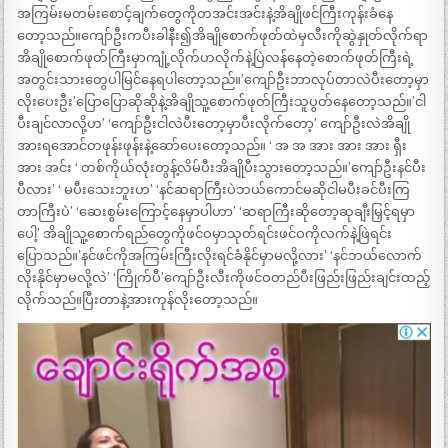
အကြမ်းမတမ်းစောင့်ချက်တွေကိုတအင်းအင်းနဲ့အိချိုဖင်ကြီးကုန်းခံနေ
တော့သည်။ကျော်ဦးကပီးခါနီး၍အိချိုစောက်ဖုတ်ထဲမှလီးကိုဆွဲနှုတ်လိုက်ရာ
အိချိုစောက်ဖုတ်ကြီးမှာကျုံ့လိုက်ဟလိုက်နဲ့ပြဲလန်နေတဲ့စောက်ဖုတ်ကြီးရဲ့
အတွင်းသားတွေပါမြင်နေရပါတော့သည်။’ကျော်ဦးဘာလုပ်တာလဲပီးတော့မှာ
လိုးပေးဦး’ပြောပြောဆိုဆိုနဲ့အိချိုသူ့စောက်ဖုတ်ကြီးသူပွတ်နေတော့သည်။’ငါ
ပီးချင်လာလို့ဟ’ ‘ကျော်ဦးငါလဲပီးတော့မှာပီးလိုက်တော့’ ကျော်ဦးလဲအိချို
အားရအောင်တဖုန်းဖုန်းနဲ့ဆော်ပေးတော့သည်။ ‘ အ အ အား အား အား ရှီး
အား အင်း ‘ တစ်ကိုယ်လုံးတွန့်လိမ်ပီးအိချိုပီးသွားတော့သည်။’ကျော်ဦးနင်ပီး
ပီလား’ ‘ မပီးသေးဘူးဟ’ ‘နင်ဆရာကြီးပဲဘယ်ကောင်မဆိုငါမပီးခင်ပီးကြ
တာကြီးပဲ’ ‘ဆေးစွမ်းကြောင့်နေမှာပါဟာ’ ‘ဆရာကြီးဆိုတော့ဆုချီးမြှင့်ရမှာ
ပေါ့’ အိချိုသူ့စောက်ရည်တွေကိုဖင်ဝမှာသုတ်ရင်းဖင်ဝကိုလက်နဲ့ဖြဲရင်း
ပြောသည်။’နင်ဖင်ကိုအကြမ်းကြီးလိုးရင်ခံနိုင်မှာမလို့လား’ ‘နင်ဘယ်လောက်
လိုးနိုင်မှာမလို့လဲ’ ‘ကြိုက်ပီ’ကျော်ဦးလီးကိုဖင်ဝတည်ပီးဖြည်းဖြည်းချင်းထည့်
လိုက်သည်။ပြီးတာနဲ့အားကုန်လိုးတော့သည်။