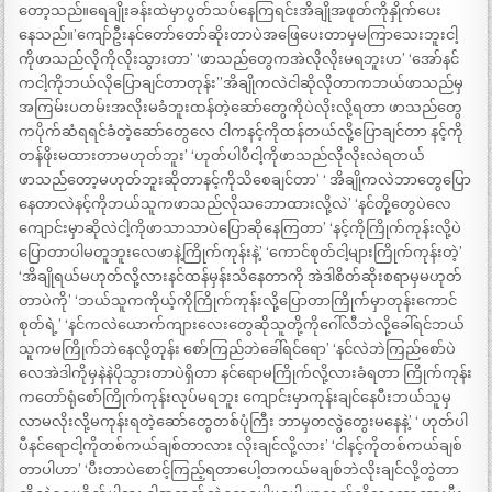
တော့သည်။ရေချိုးခန်းထဲမှာပွတ်သပ်နေကြရင်းအိချိုအဖုတ်ကိုနှိုက်ပေး
နေသည်။’ကျော်ဦးနင်တော်တော်ဆိုးတာပဲအဖြေပေးတာမှမကြာသေးဘူးငါ့
ကိုဖာသည်လိုကိုလိုးသွားတာ’ ‘ဖာသည်တွေကအဲလိုလိုးမရဘူးဟ’ ‘အော်နင်
ကငါ့ကိုဘယ်လိုပြောချင်တာတုန်း”အိချိုကလဲငါဆိုလိုတာကဘယ်ဖာသည်မှ
အကြမ်းပတမ်းအလိုးမခံဘူးထန်တဲ့ဆော်တွေကိုပဲလိုးလို့ရတာ ဖာသည်တွေ
ကပိုက်ဆံရရင်ခံတဲ့ဆော်တွေလေ ငါကနင့်ကိုထန်တယ်လို့ပြောချင်တာ နင့်ကို
တန်ဖိုးမထားတာမဟုတ်ဘူး’ ‘ဟုတ်ပါပီငါ့ကိုဖာသည်လိုလိုးလဲရတယ်
ဖာသည်တော့မဟုတ်ဘူးဆိုတာနင့်ကိုသိစေချင်တာ’ ‘ အိချိုကလဲဘာတွေပြော
နေတာလဲနင့်ကိုဘယ်သူကဖာသည်လိုသဘောထားလို့လဲ’ ‘နင်တို့တွေပဲလေ
ကျောင်းမှာဆိုလဲငါ့ကိုဖာသာသာပဲပြောဆိုနေကြတာ’ ‘နင့်ကိုကြိုက်ကုန်းလို့ပဲ
ပြောတာပါမတူဘူးလေဖာနဲ့ကြိုက်ကုန်းနဲ့’ ‘ကောင်စုတ်ငါ့များကြိုက်ကုန်းတဲ့’
‘အိချိုရယ်မဟုတ်လို့လားနင်ထန်မှန်းသိနေတာကို အဲဒါစိတ်ဆိုးစရာမှမဟုတ်
တာပဲကို’ ‘ဘယ်သူကကိုယ့်ကိုကြိုက်ကုန်းလို့ပြောတာကြိုက်မှာတုန်းကောင်
စုတ်ရဲ့’ ‘နင်ကလဲယောက်ကျားလေးတွေဆိုသူတို့ကိုဂေါ်လီဘဲလို့ခေါ်ရင်ဘယ်
သူကမကြိုက်ဘဲနေလို့တုန်း စော်ကြည်ဘဲခေါ်ရင်ရော’ ‘နင်လဲဘဲကြည်စော်ပဲ
လေအဲဒါကိုမှနဲနဲပိုသွားတာပဲရှိတာ နင်ရောမကြိုက်လို့လားခံရတာ ကြိုက်ကုန်း
ကတော်ရုံစော်ကြိုက်ကုန်းလုပ်မရဘူး ကျောင်းမှာကုန်းချင်နေပီးဘယ်သူမှ
လာမလိုးလို့မကုန်းရတဲ့ဆော်တွေတစ်ပုံကြီး ဘာမှတလွဲတွေးမနေနဲ့’ ‘ ဟုတ်ပါ
ပီနင်ရောငါ့ကိုတစ်ကယ်ချစ်တာလား လိုးချင်လို့လား’ ‘ငါနင့်ကိုတစ်ကယ်ချစ်
တာပါဟာ’ ‘ပီးတာပဲစောင့်ကြည့်ရတာပေါ့တကယ်မချစ်ဘဲလိုးချင်လို့တွဲတာ