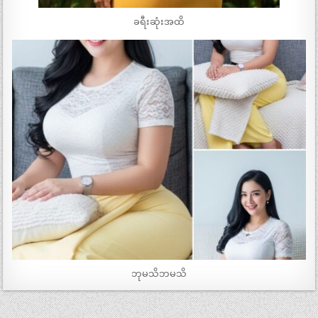
ခရီးဆုံးအထိ
ဘုမသိဘမသိ