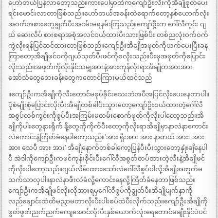
ဟော်တယ်ပြန်လာတော့သည်။ကားပေါ်မှာထဲကကျော်ဦးလီးကိုအိချိုစုတ်ပေး
ရင်းမောင်းလာတာဖြစ်သည်။ဟော်တယ်အခန်းထဲရောက်တော့နှစ်ယောက်လုံး
အဝတ်အစားတွေချွတ်ပီးအငမ်းမရနမ်းကြသည်။ကျော်ဦးက ဂေါ်လီကွင်း ဂျ
ယ် ဆေးလိပ် စားစရာအစုံအလင်ဝယ်ထားပီးသားဖြစ်ပီး တစ်ညလုံးဝက်ဝက်
ကွဲလိုးရန်ပြင်ဆင်ထားတာဖြစ်သည်။ကျော်ဦးအိချိုအဖုတ်ကိုယက်ပေးပြီးခန
ကြာတော့အိချိုဖင်ဝကိုဂျယ်သုတ်ပီးဖင်ကိုစလိုးသည်။ပီးမှအဖုတ်ကိုပြောင်း
လိုးသည်။အဖုတ်ကိုလိုးနိုင်သမျှအားနဲ့အားကုန်လိုးရာအိချိုတအားအား
အော်သံတွေဘေးခန်းတွေကတောင်ကြားမယ်ထင်သည်
။ကျော်ဦးကအိချိုကိုလီးတောင်မစုပ်ခိုင်းသေးဘဲအပီအပြင်လိုးပေးနေတာပါ။
ပုံစံမျိုးစုံပြောင်းလိုးပီးအိချိုတစ်ခါပီးသွားတော့ကျော်ဦးဝယ်ထားတဲ့ဂေါ်လီ
အစွပ်တစ်ကွင်းကိုစွပ်ပီးအကြမ်းမတမ်းစောက်ဖုတ်ကိုလိုးပါတော့သည်။အိ
ချိုကိုပါးတွေနားရိုက် နို့တွေကိုကိုက်ပီးတော့ကိုလိုးရာအိချိုမှာနာလဲနာကောင်း
လဲကောင်းနဲ့ကြိတ်ခံနေပါတော့သည်။’အား ရှီးအား အား နာတယ် အားး အား
အား သေပီ အား အား’ အိချိုနောက်တစ်ခါကော့ပြန်ပီးပီးသွားတော့နှုံးချိနေပါ
ပီ အဲဒါကိုကျော်ဦးကဖင်ကုန်းခိုင်းပီးဂေါ်လီအစွတ်တပ်ထားတဲ့လီးနဲ့အိချိုဖင်
ကိုလိုးပါတော့သည်။ဂျယ်လိမ်းထားသော်လဲဂေါ်လီစွပ်ပါလို့အိချိုအတွက်မ
သက်သာလှပါ။နာလဲနာဖီးလဲခံလို့ကောင်းနေလို့ကြိတ်ခံနေတာဖြစ်သည်။
ကျော်ဦးကအိချိုဖင်လိုးလိုအားရမှဂေါ်လီစွပ်ကိုချွတ်ပီးအိချိုမျက်နှာကို
လည်ချောင်းထဲထိမညှာမတာလိုးပီးပါးစပ်ထဲပီးလိုက်သည်။ကျော်ဦးအိချိုကို
ဖွတ်ဖွတ်ညက်ညက်ကျေအောင်လိုးပီးနှစ်ယောက်လုံးရေတောင်မချိုးနိုင်ပဲပင်