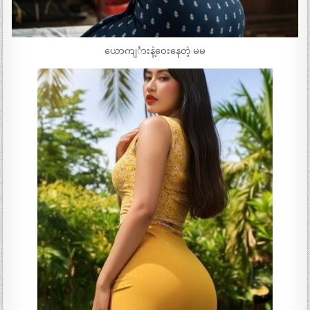
ယောကျင်္ားနဲ့ဝေးနေတဲ့ မမ