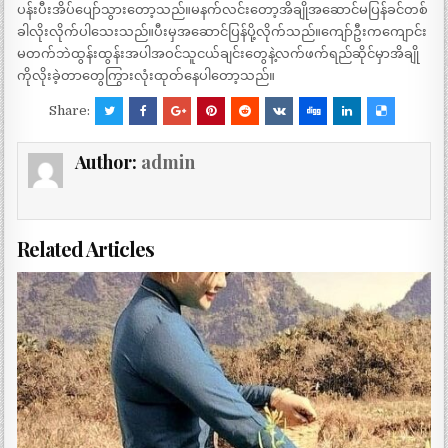
ပန်းပီးအိပ်ပျော်သွားတော့သည်။မနက်လင်းတော့အိချိုအဆောင်မပြန်ခင်တစ်
ခါလိုးလိုက်ပါသေးသည်။ပီးမှအဆောင်ပြန်ပို့လိုက်သည်။ကျော်ဦးကကျောင်း
မတက်ဘဲထွန်းထွန်းအပါအဝင်သူငယ်ချင်းတွေနဲ့လက်ဖက်ရည်ဆိုင်မှာအိချို
ကိုလိုးခဲ့တာတွေကြွားလုံးထုတ်နေပါတော့သည်။
Share:
Author:
admin
Related Articles