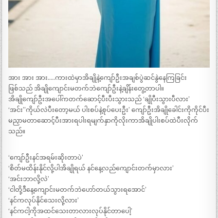
အား အား အား…..ကားထဲမှာအိချိုနဲ့ကျော်ဦးအချစ်ပွဲဆင်နွဲနေကြခြင်း
ဖြစ်သည် အိချိုကျောင်းမတက်ဘဲကျော်ဦးနဲ့ချိန်းတွေ့တာပါ။
အိချိုကျော်ဦးအပေါ်ကတက်ဆောင့်ပီးပီးသွားသည် ‘ချိုပီးသွားပီလား’
‘အင်း”ကိုယ်လဲပီးတော့မယ် ပါးစပ်နဲ့စုပ်ပေးဦး’ ကျော်ဦးအိချိုခေါင်းကိုကိုင်ပီး
မညှာမတာဆောင့်ပီးအားရပါးရမျက်နှာကိုလိုးကာအိချိုပါးစပ်ထဲပီးလိုက်
သည်။
‘ကျော်ဦးနင်အရမ်းဆိုးတာပဲ’
‘စိတ်မထိန်းနိုင်လို့ပါအိချိုရယ် နင်နေ့လည်ကျောင်းတက်မှာလား’
‘အင်းဘာလို့လဲ’
‘ငါတို့ဒီနေ့ကျောင်းမတက်ဘဲဟော်တယ်သွားရအောင်’
‘နင်ကလုပ်နိုင်သေးလို့လား’
‘နင်ကငါ့ကိုအထင်သေးတာလားလုပ်နိုင်တာပေါ့’