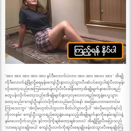
‘အား အား အား အား အား နင်ဒီလောက်ပဲလား အား အား အားးး အား ‘ အိချို
ကိုဒီလောက်နဲ့ဖြိုလို့မရမှန်းကျော်ဦးနားလည်သွားပီးဆံပင်တွေပါဆွဲပီးတမုန်း
လိုးတော့သည်။အကြမ်းမတန်းလိုးပီးပီးခါနီးတော့အိချိုမျက်နှာပေါ်လရည်
တွေပန်းလိုက်တော့သည်။အိချိုမျက်နှာလှလှလေးလရည်တွေနဲ့ပေပွသွား
တော့သည်။’ကျော်ဦးနင်လဲငါ့ကိုဖာသည်မလိုပဲနော် အဖြေပေးတာတောင်မ
ကြာသေးဘူး’ ‘အဲလိုမဟုတ်ပါဘူးဟာ စိတ်ပါသွားလို့ပါ’ ‘အဲလိုမဟုတ်ရင်ငါ့
ကိုလာနမ်း’ ကျော်ဦးသူ့လရည်တွေနဲ့ပေနေသည့်အိချိုမျက်နှာကိုမနမ်းချင်ပဲနဲ့
နမ်းပေးလိုက်သည်။ ‘နင်ကငါ့ကိုချစ်တော့ချစ်သားပဲ’ အိချိုပြုံးပီးပြောသည်
‘လာရေသွားချိုးမယ်’ ကျော်ဦးလက်ကိုဆွဲပီးရေချိုးခန်းထဲသွားပီးရေချိုးကြ