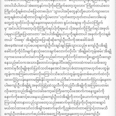
တာငါသိပါတယ်’အဲတော့နင်ကငါ့ကိုမကြိုက်တော့ဘူးလား”ကြိုက်တယ်လေ
ကြိုက်လို့ချစ်တယ်ပြောတာပေါ့ဟ”သွားပါအပိုတွေနင်တို့ယောက်ကျားလေး
တွေချစ်တယ်ဆိုတာလိုးချင်လို့ပဲမလား”ဟုတ်တော့ဟုတ်တယ်လေဒါပေမဲ့
တွေ့တဲ့သူတိုင်းလိုးချင်နေတာမှမဟုတ်တာ ရုပ်လဲချောမှ ကိုယ်လဲကြိုက်
မှ”အင်းပါငါကတော့ငါ့ကိုကြိုက်ရင်ငါ့ကိုရမယ် ငါ့အဖုတ်ကိုကြိုက်ရင်အဖုတ်
ပဲရမှာပဲကြိုပြောထားတာ”အင်းပါအိချိုရယ်လူကိုချစ်တာပါ အဖုတ်ကိုလဲချစ်
တယ်’ ‘ပီးရော’ အိချိုပြောပြောဆိုဆိုကျော်ဦးလီးကိုအာခေါင်ခဲထိ
deepthroat လုပ်ပေးရာကျော်ဦးပီးချင်ချင်ဖြစ်သွားသည်။ ကျော်ဦးအိချို
ခေါင်းကိုကိုင်ပီးမျက်နှာသုံးလေးချက်လောက်လိုးပီး ‘အိချိုဖင်ကုန်းစမ်း’အိချို
လူကသေးသော်လဲဖင်ကကြီးသည်ဖင်ကလူတိုင်းကိုင်ထားလို့ပျော့တွဲပီးလျော
နေသည်ဖင်ဝကအသားနီတောင်လန်နေပါပီ။အပြာကားထဲကမင်းသမီးတွေ
တောင်မှဒီလိုမျိုးစုတ်ပြတ်သတ်နေအောင်အလုပ်ခံထားရတာမဟုတ်ပေထွန်း
ထွန်းကအကြမ်းပတမ်းလိုးကြောင်းသိသော်လဲထွန်းထွန်းတစ်ယောက်ထဲလိုး
ထားလို့ပြဲလန်နေတာမဖြစ်နိုင်ဘူးထင်သည်ဒီဖင်ကတော်တော်ကိုပြဲလန်နေတာ
ပါ။ကျော်ဦးအိချိုရဲ့အဖုတ်ပြဲပြဲထဲသူ့လီးကိုထည့်ပီးအိချိုကိုအကြမ်းပတမ်း
လိုးတော့သည်အိချိုကလဲခါးကော့ဖင်ကြီးကော့ပီးအောက်ကနေသူ့ဖင်ကို
နောက်ကိုဆောင့်ပေးနေသည်။ကျော်ဦးလဲအိချိုကိုဘာလို့ယောက်ကျားတွေစွဲ
ကြလဲဆိုတာနားလည်သွားတော့သည်။စောက်ဖုတ်ပြဲပြဲကိုလိုးရတာချောင်
မယ်ထင်ထားသော်လဲအိချိကစောက်ဖုတ်ကိုညှစ်တတ်တာကြောင့်လားမသိ
ကျော်ဦးတစ်ယောက်စည်းစိမ်အတွေ့ကြီးတွေ့နေတော့သည်။ကျော်ဦး