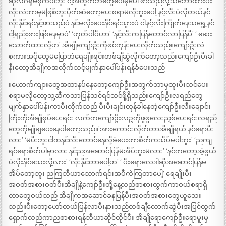
ဆိုလဲဂရုမစိုက်ပါဘူး ငါ့အတွက်ဘဲတွေပေါမှပေါ ဖာသည်လို့သဘောထားပီး
လိုးလဲဘာမှမဖြစ်ဘူးပိုက်ဆံတော့ပေးစရာမလိုဘူးပေါ့ နင့်လီးပဲလိုတယ်နင်
လိုးနိုင်ရင်နင့်ဖာသည်ပဲ နင်မလိုးပေးနိုင်ရင်သွားပဲ ငါနင့်လီးကြိုက်နေသရွေ့နင်
ငါ့ရည်းစားဖြစ်နေမှာပဲ’ ‘ဟုတ်ပါပီဟာ’ ‘နင့်လီးကပြန်တောင်လာပြန်ပီ’ ‘ ဆေး
သောက်ထားလို့ဟ’ အိချိုကျော်ဦးကိုဖင်ကုန်းပေးလိုက်သည်။ကျော်ဦးလဲ
စကားအပိုတွေမပြောဘဲရေချိုးရင်းတစ်ချီဆွဲလိုက်တော့သည်။ကျော်ဦးပီးခါ
နီးတော့အိချိုကအလိုက်သင့်မျက်နှာပေါ်ပန်းရန်ခံပေးသည်
။ယောက်ကျားတွေအထာနပ်နေတော့ကျော်ဦးအတွက်ဘာမှထူးပီးသင်ပေး
စရာမလိုတော့သူ့ဆီကသာပြန်သင်ရင်သင်ဖို့ရှိသည်။ကျော်ဦးလရည်တွေ
မျက်နှာပေါ်ပန်းကာပီးလိုက်သည် ပီးပီးချင်းတုန်ခါနေတဲ့ကျော်ဦးလီးချောင်း
ကြီးကိုအိချိုစုပ်ပေးရင်း လက်ကကျော်ဦးလဥကိုဖွဖွလေးညှစ်ပေးရင်းလရည်
တွေကိုမျိုချပေးနေပါတော့သည်။’အားကောင်းလိုက်တာအိချိုရယ် နင်ရောပီး
လား’ ‘မပီးဘူးငါကနင်လီးတောင်နေလို့ခံပေးတာစိတ်ကသိပ်မပါဘူး’ ‘ညကျ
ရင်ရောစိတ်ပါမှာလား နင်ညအဆောင်ပြန်မအိပ်ဘူးမလား’ ‘နင်ကတော့အံ့ဖွယ်
ပဲလိုးနိုင်သေးလို့လား’ ‘လိုးနိုင်တာပေါ့ဟ’ ‘ ပီးရောလေဒါဆိုအဆောင်ပြန်မ
အိပ်တော့ဘူး ညကြဘီယာသောက်ရင်းအပီကဲကြတာပေါ့’ ရေချိုးပီး
အဝတ်အစားဝတ်ပီးအိချိုနဲ့ကျော်ဦးတို့နေ့လည်စာစားထွက်ကာဝယ်စရာရှိ
တာတွေဝယ်သည် အိချိုကအဆောင်ခနပြန်ပီးအဝတ်အစားတွေယူသေး
သည်။ပီးတော့ဟော်တယ်ပြန်လာပီးနားသည်တစ်ချီလောက်ဆွဲပီးအပြင်ထွက်
ရှောက်လည်ကာညစာစားရန်ဘီယာဆိုင်ထိုင်ပီး အိချိုရောကျော်ဦးရောမူးမှ