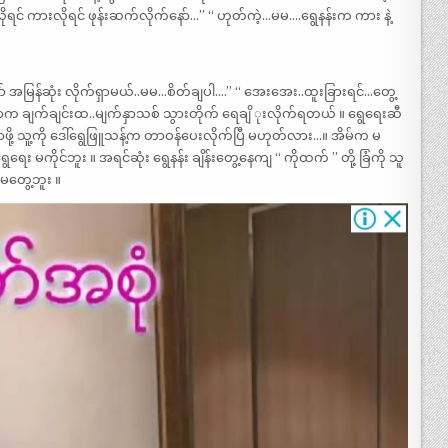
ုရင် ကားလိုရင် ဖုန်းဆက်လိုက်နော်…” “ ဟုတ်ကဲ့…မမ….ရွေနန်းက ကား နဲ့
အမြန်ဆုံး လိုက်ရှာမယ်..မမ…စိတ်ချပါ….” “ အေးအေး..ထူးခြားရင်…တွေ့
်ရာက ချက်ချင်းထ..မျက်နှာသစ် သွားတိုက် ရေချိ ုးလိုက်ရတယ် ။ ရွေရေးဆီ
ရှာဖို့ သူ့ကို ဒေါ်ရွေဖြူသန့်က တာဝန်ပေးလိုက်ပြီ မဟုတ်လား…။ အိမ်က မ
ေး မကိုင်ဘူး ။ အရင်ဆုံး ရွေနန်း ချိန်းတွေ့နေကျ “ ကိုထက် ” တို့ ခြံကို သူ
 မတွေ့ဘူး ။