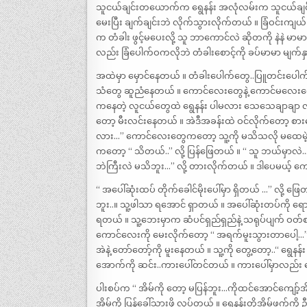
သူငယ်ချင်းတယောက်က ရွေနန်း အလုံလမ်းက သူငယ်ချင
မေးပြီး ချက်ချင်းဘဲ လိုက်သွားလိုက်တယ် ။ ခြံဝင်းကျ
က တံခါး ဖွင့်မပေးလို့ သူ ဘာကောင်လဲ ဆိုတကို နဲနဲ မာမာ
လည်း ခြံပေါက်ဝကလိုဘဲ တံခါးစောင့်ကို ခပ်မာမာ မျက်နှာ
အထဲမှာ မှောင်နေတယ် ။ တံခါးပေါက်တွေ..ပြူတင်းပေါက်တွေ
သံတွေ ဆူညံနေတယ် ။ ကောင်လေးတွေနဲ့ ကောင်မလေးတွေ ထို
ကနေတဲ့ လူငယ်တွေထဲ ရွေနန်း ပါမလား သေသေချာချာ လိ
တော့ မီးလင်းနေတယ် ။ အဲဒီအခန်းထဲ ဝင်လိုက်တော့ စား
လား…” ကောင်လေးတွေကတော့ သူ့ကို မသိသလို မထေမဲ့မ
ကတော့ “ သိတယ်..” လို့ ပြန်ဖြေတယ် ။ “ သူ ဘယ်မှာ
ဘဲကြီးလဲ မသိဘူး…” လို့ တားလိုက်တယ် ။ ဒါပေမယ့်
“ အပေါ်ဆုံးထပ် တိုက်ခေါင်မိုးပေါ်မှာ ရှိတယ် …” လို့
ဘူး..။ သူ့ဖါသာ ရအောင် ရှာတယ် ။ အပေါ်ဆုံးတပ်ကို ရောက
ရတယ် ။ သူ့ဘေးမှာက ဆံပင်ရှည်ရှည်နဲ့ သရုပ်ပျက် ဝတ
ကောင်လေးကို မေးလိုက်တော့ “ အရက်မူးသွားတာပေါ့…” လိ
အဲနဲ့ တော်တော့်ကို မူးနေတယ် ။ သူ့ကို တွေ့တော့..“ ရွေနန်
အောက်ကို ဆင်း..ကားပေါ်တင်တယ် ။ ကားပေါ်မှာလည်း ရွေန
ပါးစပ်က “ အိမ်ကို တော့ မပြန်ဘူး…ကိုထင်အောင်ကျော့်အိမ်
အိမ်ကို ပြန်ခေါ်သွားဖို့ လုပ်တယ် ။ ရွေနန်းတို့အိမ်ဖက်က