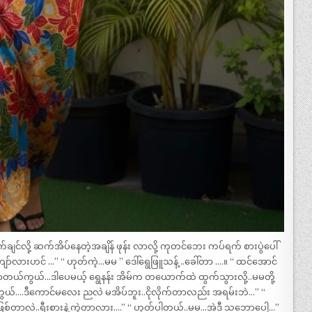
ျင်လို့ ဆက်အိပ်နေတဲ့အချိန် ဖုန်း လာလို့ ကုတင်ဘေး ကပ်ရက် စားပွဲပေါ်
ာ်လားဟင် …” “ ဟုတ်ကဲ့…မမ ” ဒေါ်ရွေဖြူသန့် ..ခေါ်တာ ….။ “ ထင်အောင်
းနာတယ်ကွယ်…ဒါပေမယ့် ရွေနန်း အိမ်က တယောက်ထဲ ထွက်သွားလို့..မမတို့
ကွယ်….ဒီကောင်မလေး ညလဲ မအိပ်ဘူး..ငိုလိုက်တာလည်း အရမ်းဘဲ…” “
ဖြစ်တာလဲ..ရီးစားနဲ့ ကွဲတာလား….” “ ဟုတ်ပါတယ်..မမ…အဲဒီ သဘောပေါ့…”