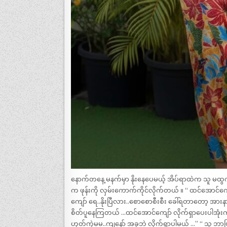
နောက်တနေ့ မနက်မှာ နိုးနေပေမယ့် အိပ်ရာထဲက သူ မထွက်ခ
က ဖုန်းကို လှမ်းကောက်ကိုင်လိုက်တယ် ။ “ ထင်အောင်ကျေ
ကျော် ရေ..နိုးပြီလား..စောစောစီးစီး ခေါ်ရတာတော့ အာ
စိတ်ပူနေကြတယ် …ထင်အောင်ကျော် လိုက်ရှာပေးပါအုံး
ဟုတ်ကဲ့မမ..ကျနော် အခုဘဲ လိုက်ရှာပါမယ် …” “ သူ ဘာ