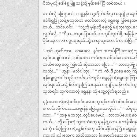
စိတ်ပူလို့ ဒေါ်ရွေဖြူ သန့်တို့ ဖုန်းခေါ်ပြီ ထင်တယ် ။
ဘယ်လို ဖြေရမလဲ..။ ရွေနန်း သူ့တိုက်ခန်းမှာ ရေချိ ုးနေ
ဒေါ်ရွေဖြူသန့် မဟုတ်ဘဲ မထင်ထားတဲ့ ရွေရေး ဖြစ်နေတယ်
တယ်….ဟင်းဟင်း…” “သူ့ကို မုန်းလို့ မေ့လို့ မရဘူးကွာ.
လွတ်လို့…” “ဒီမှာ…တခုပြောမယ်…အလုပ်ထွက်ဖို့ အမြန် လ
ခိုင်းနေတာလဲ ရွေရေးရယ်…ဒို့က ရာထူးတောင် တက်ပြီ….”
“ ဟင်..ဟုတ်လား….အေးလေ…နင်က အလုပ်ကြိုးစားတဲ့လူ
လုပ်စေချင်တယ် …မင်းခစား ကမ်းနားသစ်ပင်လေဟာ…ကိုယ်ဘ
ဘယ်တော့ တွေ့ကြမယ် ဆိုတာသာ ပြော….” “ ဘာလုပ်ဖို့ 
လည်း…” “ ဟွန်း…မသိပါဘူး…” “ ကဲ..ကဲ..ဒီ ညနေ တွေ့
ဖုန်းချသွားပါသည် ။ အင်း..ငါလည်း ရွေနန်း နဲ့ ရွေရေး ကြာ
လုပ်ရမယ် ..လို့ စိတ်ကူးကြံဆနေဆဲ ရေချိ ုးခန်း တံခါး ပ
သုတ်ရင်း ထွက်လာတဲ့ ရွေနန်း ကို တွေ့လိုက်ရသည် ။
ပုခုံးသား လုံးလုံးဝင်းဝင်းလေးတွေ ရင်ဘတ် ဝင်းဝင်းလေး 
ကောင်းလိုက်တာ….အမူးနဲနဲ ပြေသွားသလိုဘဲ….” “ သံပု
လား….” “ တခု မကဘူး..လုပ်ပေးမယ်….ဘာလုပ်ပေးရမလဲ…
တယ်…” လို့ ပြောတဲ့ သူ့အသံတွေ မူမှန်ရဲ့လား..။ တုန်ခါ
ထဲကို ဝင်ခဲ့ကြတာနဲ့ သူ့စိတ်တွေ ယိမ်းယိုင်ကုန်ပြီ ။ ရ
ကားလုံးလုံးတွေက သိသိသာသာ ခုံးမောက်နေသည် ။ ရွေနန်း