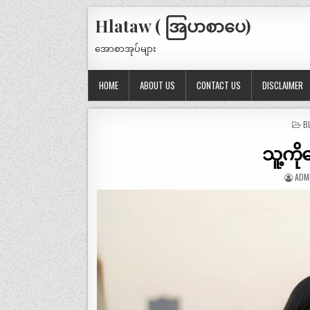
Hlataw ( အြပာစာပေ)
အောစာအုပ်များ
HOME
ABOUT US
CONTACT US
DISCLAIMER
P
B
IN
သူ့ကို
ADM