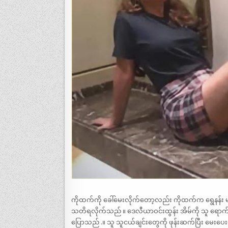
ကိုထက်ကို ခေါ်မေးလိုက်တော့လည်း ကိုထက်က ရွေနန်း မလာ
သတိရလိုက်သည် ။ ဒေလီယာဝင်းထွန်း အိမ်ကို သူ ရောက်သ
ပြောသည် .။ သူ သူငယ်ချင်းတွေကို ဖုန်းဆက်ပြီး မေးပေးမယ