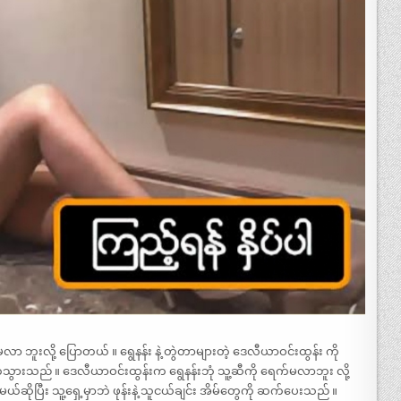
 ဘူးလို့ ပြောတယ် ။ ရွေနန်း နဲ့ တွဲတာများတဲ့ ဒေလီယာဝင်းထွန်း ကို
ွားသည် ။ ဒေလီယာဝင်းထွန်းက ရွေနန်းဘုံ သူ့ဆီကို ရေက်မလာဘူး လို့
်ဆိုပြီး သူ့ရှေ့မှာဘဲ ဖုန်းနဲ့ သူငယ်ချင်း အိမ်တွေကို ဆက်ပေးသည် ။