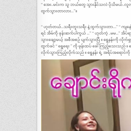
“ အေး..မင်းက သူ ဘယ်တွေ သွားနိုင်သလဲ ပိုသိမယ်..လူလိ
ထွက်သွားတာလား…”။
“ ဟုတ်တယ်…သရီးတူးသရီး နဲ့ ထွက်သွားတာ….” “ ကျနော် 
ရင် အိမ်ကို ဖုန်းဆက်ပါကွယ် …” “ ဟုတ်ကဲ့ ..မမ…” အိပ
သွားချော့မယ့် အစီအစဉ် ပျက်သွားပြီ ။ ရွေနန်းကို လိုက်
ထွက်ခင် “ ရွေရေး ” ကို ဖုန်းထပ် ခေါ်ကြည့်သေးသည် ။ ရွေရ
လိုက်သွားကြည့်လိုက်သည် ။ ရွေနန်း ရဲ့ အရိပ်အရောင်ကို