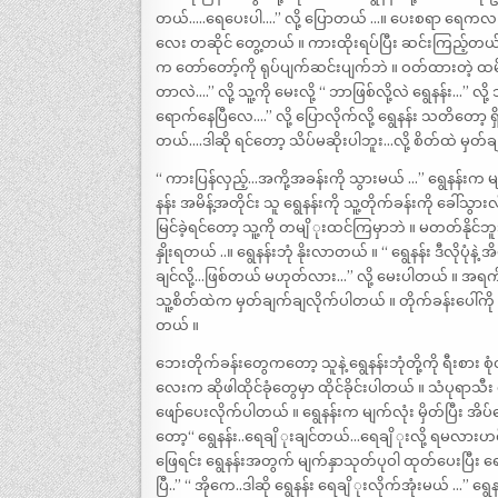
တယ်…..ရေပေးပါ….” လို့ ပြောတယ် …။ ပေးစရာ ရေကလည်း
လေး တဆိုင် တွေ့တယ် ။ ကားထိုးရပ်ပြီး ဆင်းကြည့်တယ် ။
က တော်တော့်ကို ရုပ်ပျက်ဆင်းပျက်ဘဲ ။ ဝတ်ထားတဲ့ ထမိ
တာလဲ….” လို့ သူ့ကို မေးလို့ “ ဘာဖြစ်လို့လဲ ရွေနန်း…” လို
ရောက်နေပြီလေ….” လို့ ပြောလိုက်လို့ ရွေနန်း သတိတေ
တယ်….ဒါဆို ရင်တော့ သိပ်မဆိုးပါဘူး…လို့ စိတ်ထဲ မှတ်
“ ကားပြန်လှည့်…အကို့အခန်းကို သွားမယ် …” ရွေနန်းက မျ
နန်း အမိန့်အတိုင်း သူ ရွေနန်းကို သူ့တိုက်ခန်းကို ခေါ်
မြင်ခဲ့ရင်တော့ သူ့ကို တမျိ ုးထင်ကြမှာဘဲ ။ မတတ်နိုင်ဘ
နှိုးရတယ် ..။ ရွေနန်းဘုံ နိုးလာတယ် ။ “ ရွေနန်း ဒီလိုပုံန
ချင်လို့…ဖြစ်တယ် မဟုတ်လား…” လို့ မေးပါတယ် ။ အရက်အ
သူ့စိတ်ထဲက မှတ်ချက်ချလိုက်ပါတယ် ။ တိုက်ခန်းပေါ်ကို ရွေ
တယ် ။
ဘေးတိုက်ခန်းတွေကတော့ သူနဲ့ ရွေနန်းဘုံတို့ကို ရီးစား စု
လေးက ဆိုဖါထိုင်ခုံတွေမှာ ထိုင်ခိုင်းပါတယ် ။ သံပုရာ
ဖျော်ပေးလိုက်ပါတယ် ။ ရွေနန်းက မျက်လုံး မှိတ်ပြီး အိပ်န
တော့“ ရွေနန်း..ရေချိ ုးချင်တယ်…ရေချိ ုးလို့ ရမလားဟင်
ဖြေရင်း ရွေနန်းအတွက် မျက်နှာသုတ်ပုဝါ ထုတ်ပေးပြီး ရေချိ
ပြီ..” “ အိုကေ..ဒါဆို ရွေနန်း ရေချိ ုးလိုက်အုံးမယ် …” ရွ