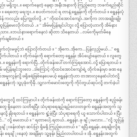
 မရှိဘူး..။ ရောက်နေတဲ့ နေရာ အနီးအနားကို ကြည့်တော့ ဘဖက်ရည်ဆိုင်
 ရေတော့ မရဘူး..။ စပတ်ကလင် ရ တာနဲ့ ရွေနန်းကို တိုက်တယ် ။ ရွေနန်းပုံ
န် ကလည်း ပြေကျွတ်လို့ ..။ “ ကိုထင်အောင်ကျော်..အကိုက ဘာအချိုးချိုး
့ သူပြန်မေးလိုက်တယ် ..။ “ အိမ်မပြန်ချင်ပါဘူး လို့ ပြောတဲ့ဟာကို အိမ်နား
ာ့ ရှိသား..။ဘယ်နားရောက်နေလဲ ဆိုတာ သိနေတယ် …လမ်းကိုမှတ်မိနေ
ချက်ချမိတယ် ။
က်လုံးမဖွင့်ဘဲ ပြောလိုက်တယ် ။ “ အိုကေ..အိုကေ….ပြန်လှည့်မယ်….” ရွေ
သွားလိုက်ပါတယ် ။ တိုက်ခန်းကို ရောက်တော့ ရွေနန်း အိပ်ပျော်နေတယ် ။ လူတွေ
ူး..။ ရွေနန်းကို ရောက်ပြီ…တိုက်ခန်းပေါ် တက်ကြရအောင်..လို့ ပြောရတယ် ။
ဲ့ အိမ် မပြန်ချင်ဘူးလေ ..ဒါကြောင့် ကိုထင်အောင်ကျော်ရဲ့ တိုက်ခန်းမှာ ခဏ နေ
မူးလွန်လို့ ဖရိုဖရဲဖြစ်နေပေမယ့် ရွေနန်းဘုံဟာ တအားလှနေဆဲပါဘဲလို့
နန်းဘုံ သူ့ပုခုံးကိုမှီ..သူ့လက်မောင်းတွေကို ကိုင်တွယ်ဆုပ်လို့ တက်ခဲ့ပါ
ံတွဲတွေလို့ ထင်ကြမှာပါ ။ တိုက်ခန်းထဲကို ရောက်ကြတော့ ရွေနန်းကို ဧည့်ခန်း
သီး တွေ ရှိနေတာ သတိရပြီး သံပုရာရေချဉ်ချဉ်လေးတခွက် ရွေနန်းအတွက် သူ
ေလို့ နှိုးရတယ် ။ ရွေနန်းက ရှုံ့မဲ့ပြီး သံပုရာရေကို ယူ သောက်ပါတယ် ။ ပြီး
…” လို့ မေးတယ် ။ “ ရတာပေါ့..ရတယ်…ရွေနန်း..ခု ချိ ုးမလား….”လို့ သူပြန်
 ုးခန်းထဲမှာ ဆပ်ပြာ ရှိမရှိ ကြည့်ပေးတယ် ။ “ ရပြီ.ရွေနန်း..ရေချိုးလို့ရ
ေနန်း ရေချိ ုးနေတဲ့ အချိန်မှာ သူ့ဖုန်း မြည်လာပါတယ် ။ အို..ရွေနန်းအတွက်