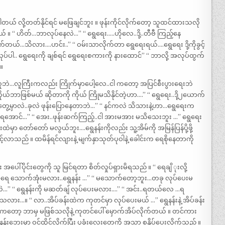
ပါတယ် လို့တတ်နိုင်ရင် မဖြေချင်ဘူး ။ ဖုန်းကိုင်လိုက်တော့ သူထင်ထားသလို
 ။ “ ဟိတ်…ဘာလုပ်နေလဲ…” “ ရွေရေး…..ဟိုလေ..ဒို့..တီဗီ ကြည့်နေ
.ခက်တယ်…သိလား….ဟင်း..” “ ဝမ်းသာလိုက်တာ ရွေရေးရယ်….ရွေရေး ဒို့ကိုခွင့်
ုပ်ပါ.. ရွေရေးကို ချစ်ရင် ရွေရေးစကားကို နားထောင်” “ ဘာလို့ အလုပ်ထွက်
။
ဘဲ…လူကြီးကလည်း ကြိုက်မှာပေါ့လေ..ငါ ကတော့ အပြင်စီးပွားရေးဘဲ
ာဖြစ်မယ် ဆိုတာကို ကိုယ် ကြိုမသိနိုင်တဲ့ဟာ….” “ ရွေရေး..ဒို့၂ယောက်
တွေ့မှာလဲ..ခုလဲ ဖုန်းပြောနေတာဘဲ…” “ နင်ကလဲ သိသားနဲ့ဟာ…ရွေရေးက
ကြရအောင်…” “ အေး..ဖုန်းဆက်ကြည့်..ငါ အားမအား မသိသေးဘူး …” ရွေရေး
းထဲမှာ တော်တော် မလွယ်ဘူး….ရွေနန်းကိုလည်း သူ့အိမ်ကို အမြန်ပြန်ပို့ဖို့
ွင့်လာသည် ။ ထမိန်ရင်လျားနဲ့ မျက်နှာသုတ်ပုဝါနဲ့ ခေါင်းက ရေစိုနေတာကို
အပေါ်ပိုင်းတွေကို သူ မြင်ရတာ စိတ်လှုပ်ရှားမိရသည် ။ “ ရေချိ ုးလို့
ရာရေ သောက်အုံးမလား..ရွေနန်း …” “ မသောက်တော့ဘူး…တခု လုပ်ပေးမ
” “ ရွေနန်းကို မဆတ်ချ် လုပ်ပေးမလား….” “ အင်း..ရတယ်လေ …ရ
နေသလား…။ “ လာ..အိပ်ခန်းထဲက ကုတင်မှာ လုပ်ပေးမယ် …” ရွေနန်းနဲ့ အိပ်ခန်း
ွေနန်းကတော့ ဘာမှ မဖြစ်သလိုနဲ့ ကုတင်ပေါ် မှောက်အိပ်လိုက်တယ် ။ တင်ကား
ဘေးမှာ ဝင်ထိုင်လိုက်ပြီး ပုခုံးလေးတွေကို အသာ စနှိပ်ပေးလိုက်သည် ။