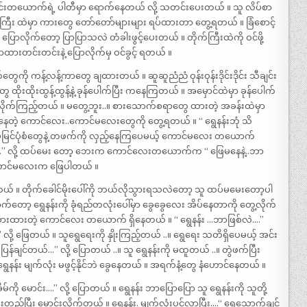
်းတယောက်ရဲ့ ပါတီမှာ ရောက်နေတယ် လို့ သတင်းပေးတယ် ။ သူ လိပ်စာ
ယ်ကြီး ထဲမှာ ကားတွေ တော်တော်များများ ရပ်ထားတာ တွေ့ရတယ် ။ ခြံစောင့်
 ပြောလိုက်တော့ ပြာပြာသလဲ တံခါးဖွင့်ပေးတယ် ။ တိုက်ကြီးထဲကို ဝင်ဖို့
ထားတင်းတင်းနဲ့ ပြောလိုက်မှ ဝင်ခွင့် ရတယ် ။
ကို ကန့်လန့်ကာတွေ ချထားတယ် ။ ဆူဆူညံညံ ဝုန်းဝုန်းဒိုင်းဒိုင်း သီချင်း
းထိုးထွန့်ထွန့်နဲ့ ခုန်ပေါက်ပြီး ကနေကြတယ် ။ အမှောင်ထဲမှာ ခုန်ပေါက်
ုက်ကြည့်တယ် ။ မတွေ့ဘူး..။ စားသောက်စရာတွေ ထားတဲ့ အခန်းထဲမှာ
နေတဲ့ ကောင်လေး..ကောင်မလေးတွေကို တွေ့ရတယ် ။ “ ရွေနန်းဘုံ သိ
ြင်ပုံစံတွေနဲ့ တဖက်ကို လှည့်နေကြပေမယ့် ကောင်မလေး တယောက်
လဲ…” လို့ ထပ်မေး တော့ ဘေးက ကောင်လေးတယောက်က “ ဖြေမနေနဲ့..ဘာ
 ကောင်မလေးက ဖြေပါတယ် ။
 ဖြေတယ် ။ တိုက်ခေါင်မိုးပေါ်ကို ဘယ်လိုသွားရသလဲတော့ သူ ထပ်မမေးတော့ပါ
်တော့ ရွေနန်းကို ခုံရည်တလုံးပေါ်မှာ ခွေခွေလေး အိပ်နေတာကို တွေ့လိုက်
်စားထားတဲ့ ကောင်လေး တယောက် ရှိနေတယ် ။ “ ရွေနန်း …ဘာဖြစ်လဲ….”
ု့ ဖြေတယ် ။ သူရွေရေးကို နှိုးကြည့်တယ် ..။ ရွေရေး သတိရှိပေမယ့် အင်း
း ပြန်ချင်တယ်…” လို့ ပြောတယ် ..။ သူ ရွေနန်းကို မထူတယ် ..။ တွဲဖက်ပြီး
န်း မျက်လုံး မဖွင့်နိုင်ဘဲ ခွေနေတယ် ။ အရက်နံ့တွေ နံဟောင်နေတယ် ။
ကို မောင်း….” လို့ ပြောတယ် ။ ရွေနန်း ဘာပြောပြော သူ ရွေနန်းကို သူတို့
ို ဦးတည်ပြီး မောင်းလိုက်တယ် ။ ရွေနန်း. မျက်လုံးပွင့်လာပြီး….“ ရေသောက်ချင်