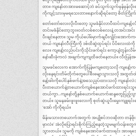
တာ။ ကျနော်တအားမဆောင့်ဘဲ ခပ်သွက်သွက်မှန်မှန်လိ
ကိုကျင့်သားမှမရသေးတာ။နောက်ဆိုရင်တော့ စိတ်ကြိုက
တော်တော်လေးလိုးပီးတော့ သူမခံနိုင်လာပီထင်၊ကျနော့်
တင်းမခံနိုင်တော့ဘူး။ဝတ်လစ်စလစ်လေးနဲ့ တအင်းအင
ပီးချင်နေတာ။ သူမ ကိုယ်ပေါ်မှောက်ချပီးဂျိုင်းအောက်
တယ် ကျနော်လီးကြီးကို ဒစ်ထိဆွဲထုပ်ရင်း ပိပိလေးထဲ
လေ။ ကျနော့်လည်ပင်းကိုသိုင်းဖက်ရင်း ကော့ပျံတွန်းလိမ
နော်ဆီးခုံကလဲ အချက်ကျကျထိခတ်နေတယ်။ လီးပြန်အထည်
သူမဖင်လေးက အောက်ကိုပြန်မကျတော့သလို ကျနော့်ကလ
လိုးနေရင်းတိမ်တိုက်တွေပေါ်စီးမျောသွားသလို အထွတ်
နော့်ခါးကိုပေါင်နှစ်ဖက်နဲ့အသေညှပ်ထားသလို ကျနော်လဲသ
ပီးတယောက်နဲ့တယောက်ကျစ်နေအောင်ဖက်ထားရင်းသူမနခမ
တယ်ကွာ…ကျနော်တို့နှစ်ယောက်ယောက်ဆန္ဒတွေပြည့်သ
တယ်။ သူမနခမ်းဖူးဖူးလေးကို စုတ်ဆွဲယူပီးမွှေးကျူရင်းမ
‘အော် ကိုကိုရယ်။
မိန်းမသားတယောက်အတွက် အပျိုစင်ဘဝဆိုတာ တန်ဖိုးအရှိဆ
မှာလဲ။’ အဲလိုပြောရင်းစိုက်ကြည့်နေတဲ့သူမမျက်ဝန်းတွေက
သွားတယ်။ သူမကို ကျစ်နေအောင်ဖက်ထားရင်း အားရအောင