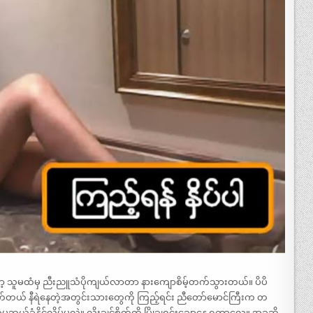
သူမထံမှ ညီးညူသံပိုကျယ်လာတာ နားကျောစိမ့်တက်သွားတယ်။ ပိပိ
တယ် နီရဲနေတဲ့အတွင်းသားတွေကို ကြည့်ရင်း ညီတော်မောင်ကြီးက တ
်ခံနိုင်လိမ့်မလဲ။ လိုးချင်စိတ်ကို မြိုချရင်းချော့နေ ရတာလေ။ အခုဆို