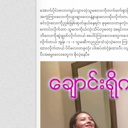
အောက်ပိုင်းဗလာကျင်းသွားတဲ့သူမလေးကိုတက်မက်စွာကြည
အကွဲကြားလေးကိုလျာဖျားလေးနဲ့နာနာလေးထိုးလိုက်တယ် 
ဖင်လုံးလေးကိုညှစ်ဖြစ်ဆုတ်နယ်နေရင်း ဖုဖုလေးတခုလုံ
ကောင်းလိုက်တာ သူမကကိုယ်လုံးသိပ်လှတော့ အရင်ကဆို
ဘိလေးကိုဆွဲချွတ်လိုက်တယ် ။ပေါင်ကြားလေးတွေကဘောင
လိုက်တယ် အွန်း း း သူမဆီကညည်းသံသဲ့သဲ့လေး ကြားမိ
ထားလိုက်တယ် ပိပိလေးတခုလုံး ပါးစပ်ထဲငုံခဲ့ထားပီး 
ပီးအမွှေးလေးတွေက စိုလဲ့နေပီ။