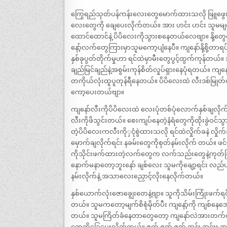
ကြွေရည်သုတ်ပန်ကန်းလေးတွေမောက်ထားသလို ဖြူဖွေးမို့မ
လေးတွေကို ချေပေးလိုက်တယ်။ အား ဟင်း ဟင်း သူမမ
ထောင်ထောင်နဲ့ ပိပိလေးကိုသွားစနေတယ်လေဗျာ။ နို့တ
နော့်လက်တွေကြားမှာသူမကော့ပျံနေပီ။ ကျနော်နို့စို့တာရ
နှစ်ခုပွတ်တိုက်မှုဟာ ရင်ထဲမှာမီးတွေပွင့်ထွက်ကုန်တယ်။
ချည်မြင်ချည်နဲ့အစွမ်းကုန်စိတ်လှုပ်ရှားနေပုံရတယ်။ က
တကိုယ်လုံးထူပူတုန်ရီနေတယ်။ ပိပိလေးထဲ လီးဒစ်မြု
ကော့ပေးတယ်ဗျာ။
ကျနော်လီးကိုပိပိလေးထဲ လေးပုံတစ်ပုံလောက်နှစ်ချလိ
လီးကိုဖိသွင်းတယ်။ စေးကျပ်နေတဲ့နံရံတွေကိုထိုးခွဲဝင်
တဲ့ပိပိလေးကလီးကိုှငုံစွဲထားသလို ရင်ထဲလှိုက်ခနဲ လှိ
မှောက်ချလိုက်ရင်း နခမ်းတွေကိုစုတ်နမ်းလိုက် တယ်။ ဖင
ကိုသိုင်းဖက်ထားတဲ့လက်တွေက လက်သည်းတွေနဲ့ကုတ်ခြစ
နောက်မနာတော့ဘူးနော် ချစ်လေး သူမကိုချော့ရင်း လည်ပင
နမ်းလိုက်နဲ့ အသာလေးညှောင့်လိုးနေလိုက်တယ်။
နှစ်ယောက်လုံးဇောချွေးတေနဲ့ဗျာ။ သူကိုသိမ်းကြုံးဖက်ရ
တယ်။ သူမကတော့မျက်စိစုံမှိတ်ပီး ကျနော့်ကို ကျစ်န
တယ်။ သူမကြိတ်ခံနေတာတွေတော့ ကျနော်လဲအားတက်လာပီး
တွေကိုခြေပေးလိုက်တယ်။ ဇွတ် ဇွတ် ဇွတ် အွန်း အင်းး အ