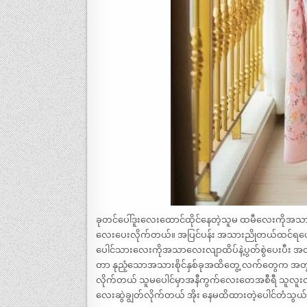
ခုတင်ပေါ်ဒူးလေးထောင်ထိုင်နေတဲ့သူမ ထမီလေးကိုအသာ
လေးပေးလိုက်တယ်။ အပြင်ပန်း အသားညိုတယ်ထင်ရပေမ
ပေါင်သားလေးကိုအသာလေးလျာထိပ်နဲ့ပွတ်စွဲပေးပီး အ
တာ နုညံ့သောအသားစိုင်နှစ်ခုအထိတွေ့ လက်တွေက အတွင်း
လိုက်တယ် သူမပေါင်မှာအနီကွက်လေးတေအစီရီ သူလူးလွန
လေးဆွဲချွတ်လိုက်တယ် အိုး နေမထိထားတဲ့ပေါင်တံသ