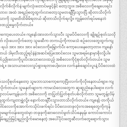
က်စိလိုက်နဲ မျက်လုံးတောင်မဖွင့်နိုင် တော့ဘူး။ အစိလေးကိုချေပေးရင်း
။ ဟားး အထဲ အရည်တွေထွက်လာတော့သူမတချီပြီးသွားပြီ ဆိုတာသိလိုက်
သာကို သူမထိထိမိမိရတယ် ဆိုတာသိလိုက်ရလို့။ ကျွန်တော်ရပ်မနေဘဲ
ထည့်မွှေလိုက်တယ်။
ဲကော့ပေးတယ်။ ကျနော်အားတက်သွားပီး သူမပိပိလေးကို ချိုချဉ်စုတ်သလို
် လိုးပေးလိုက်တော့ သူမဆီက တကယ့်ကိုကာမသံ စဉ်လေးတွေထွက်ကျ
ုကို ရယ် အား အား အား ဖင်လေးကိုမြှောက်ပီး ကော့ပေးနေတော့တာ။ ကျနော်
်တယ် ဒါမှလီးထည့်ရင်နဲနဲအဆင်ပြေအောင်လေ။ သူမအရမ်းနာမှာစိုးလို့ပါ။
်ညှိုးလေးကိုပူးပီးအသာလေးထည့် အစိလေးကိုငုံစုတ်လိုက်တယ်။ သူမ
့။ အသာယာလေးလှုပ်ရှားရတာပေါ့လေ။ လက်နှစ်ချောင်းပူးနဲ့ ပိပိလေးထဲ
ုတ်သလိုစုတ်နေတော့ သူမဘာသာကော့ကော့ပြီးလက်ကိုလိုးနေတယ်ဗျာ။ ကျ
စ်လိုက်တယ်။ သူမနုတ်ဖျားက ကာမသံလေးတွေက ဆူဆူညံနေပါရော။ လက်
နေရာလပ်မကျန်ယက် အစိလေးကို တပြွတ်ပြွတ်စုတ်ပစ်လိုက်တာ သူမတွန့်လိမ့်
က်ကျတာရွှဲလို့။ နောက်တချီပီးသွားတာသိလိုက်တယ်။ ကျနော့် တကိုယ်
 ပေါင်လေးကိုအောက်ကသိုင်းဖက်ရင်း ပိပိလေးတခုလုံးကအရေတွေကိုကုန်
ူမမျက်ဝန်းတွေထဲမှာ တခုခုကိုဆာလောင်မွတ်သိပ်နေမှန်း ကောင်းကောင်း
ိမ်ချည်မြင့်ချည်လှိုက်မောနေတဲ့ အပေါ်ပိုင်းတွေဆီလက်တွေရောက်သွား