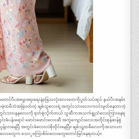
မတင်ပီးအမွှေးရေးရေးနဲ့ခြေသလုံးလေးတေကိုပွတ်သပ်ဆုပ် နယ်ပီးအနမ်း
ဲ့ထမီဘဲအမြဲဝတ်တဲ့ ချစ်သူလေးရဲ့အတွင်းသားလေးကဝင်းမွတ်နေတာဘဲ့
တွင်းသားနုနုလေးကို စုတ်စွဲလိုက်တယ် သူဆီကအသက်ရူုသံလေးကြားနေရ
ခံပန်းရောင် ဖောင်းဖောင်းလေးဆီ အကွဲကျောင်းလေးအတိုင်းစုန်ဆန်စွဲ
့်လာနေပြီ အတွင်းခံလေးလဲစိုထိုင်းနေပြီ။ ချစ်သူ့ထမီလေးကိုအသာယာ
ွယ်လေးတွေက သေးွကြောစိမ်းလေးတွေတောင်မြင်နေရတယ့်။