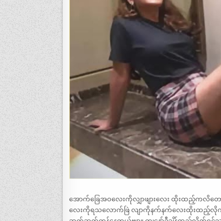
အောက်ခြေအဝလေးကိုလျှာဖျားလေး ထိုးထည့်ကလိတော့ 
လေးကိုရသလောက်ဖြဲ လျာကိုနက်နက်လေးထိုးထည့်လိုက်
ဆတ်ဆတ်တုန်နေတယ်ဗျာ။ ကျနော်ဒီချိန်ထည့်လိုက်ရင်သူမဘယ