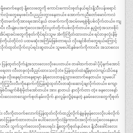
ောက်နေတဲ့ နို့လေးတွေကို ကောင်းကောင်းစုတ်နယ်ရင်းနို့သီးပန်းရောင်
ျက်လုံးတွေမှေးစင်းပီးညည်းတွားနေတယ်။ အောက်ကညီတော်မောင်ကလဲ
ွေကိုတဖက်ကိုအားရအောင်နယ် တဖက်ကကိုအငမ်းမရစွဲစို့ပစ်လိုက်တယ်။ ကျ
ပ်ပီး လီးနဲ့စပအကွဲလေးအတိုင်းပွတ်တိုက်ပစ်လိုက်တယ်။ နုညံ့တဲ့အသားစိုင်
 အိပ်ရာခင်းတွေကိုစုတ်ကိုင်ရင်းသူမ အံကိုကြိတ်ထားတယ်။ ရင်တခုလုံးနိမ့်
ျနော်ကိုယ်တိုင်လဲ ပထမဆုံးအကြိမ်ဖြစ်တာရယ် လိုးချင်စိတ်တွေရယ်ကြောင့်
တ်လိုက်ထုတ်လိုက်လုပ်ရင်းဆွတယ်။ သူမပေါင်နှစ်ဖက်ကိုကားပီး အသာလေး
ုက် ပြန်ထုတ်လိုက်နဲ့အသားလေးလိုးပေးတယ်။ တခါထက်တခါ ပိုပိုနက်အောင်
သွားရတာ လီးတခုလုံးဖီညှပ်ထားသလိုဘဲ။ ပြန်ထုတ်ထဲချိန်မှာလဲကျပ်သိပ်နေ
ုက်ခနဲ။ လိုးနေရင်းတနေရာမှာ နံရံလေးတခုနဲ့သွားထောက်နေတယ်။ သူမပေါ်
်ကိုကြွပီးလီးကိုနောက်ကိုပြန်ဆွဲထုတ်ပီးတဆုံးဆောင့်ချလိုက်တယ်။ ကျော
်ပီးမျက်စိစုံမှိတ်အော်တယ်။ အား နာတယ် နာလိုက်တာ တဲ့။ ခနလေးနော်
်းလေးတလျောက်စုတ်နမ်းလိုက် နာလွန်းလို့မဲ့နေတဲ့ နခမ်းလေးတွေကိုစုတ်
င်း လီးကိုတဝက်လောက်ပြန်ထုတ်လိုက်ထည့်လိုက်နဲ့မှန်မှန်လေးလိုးပစ်လိုက်
ေအောင်ပြန်ဖက်ထားတယ်။ ပေါင်လေးကိုလဲဖြဲကားပီးအလိုက်သင့်လေးနေပေး
 သွက်သွက်လေးလိုးပေးရင်း နို့တွေကိုစုတ်နယ်ပေး နို့သီးခေါင်းလေး
င်း ဟင်း အင်း အပျိုပိပိလေးက ကြပ်သိပ်စေးပိုင်နေတာ လိုးလို့ကောင်းလိုက်