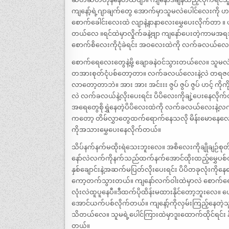
ကျနော့်ရဲ့ဂျာချက်တွေ အောက်မှာသူမလဲပေါင်လေးကို ဟလို
စောက်ခေါင်းလေးထဲ လျာနဲ့နာနာလေးမွှေပေးလိုက်တာ 
တယ်လေ ။ရင်ထဲမှာလှိုက်ခနဲ့ဗျာ ကျနော်ပေးတဲ့ကာမအရ
စောက်စိလေးကိုငုံခဲရင်း အဝလေးထဲကို လက်ခလယ်လေး
စောက်ရေလေးတွေနဲ့မို့ ချောခနဲဝင်သွားတယ်လေ။ သူမလ
တအားစုတ်ငုံပစ်တော့တာ။ လက်ခလယ်လေးနဲ့လဲ တရဇတ
လာတော့တာဘဲ။ အား အား အင်းးး ဇွပ် ဇွပ် ဇွပ် ဟင့် ကိ
လဲ လက်ခလယ်နဲ့လိုးပေးရင်း ပိပိလေးကိုချဲ့ပေးနေလိုက
အရေတွေစိုရွှဲနေတဲ့ပိပိလေးထဲကို လက်ခလယ်လေးနဲ့လက
ကတော့ တိမ်လွှာတွေထက်ရောက်နေသလို မိန်းမောနေလေရဲ
ကိုအသားမွှေပေးနေလိုက်တယ်။
သိပ်နက်နက်မထိုးရဲသေးဘူးလေ။ အစိလေးကိုချိုချဉ်စ
နော်လဲလက်ကိုနက်သည်ထက်နက်အောင်ထိုးထည့်မွှေပ
နှစ်ချောင်းနဲ့အဆက်မပြတ်လိုးပေးရင်း ပိပိတခုလုံးကို
ကော့တက်သွားတယ်။ ကျနော်လက်ဝါးထဲမှာလဲ စောက်ရေထွ
လုံးလဲထူပူနေပီ။ဒီထက်ပိုထိန်းမထားနိုင်တော့ဘူးလေ။
အောင်ယက်ပစ်လိုက်တယ်။ ကျနော့်ကိုလှမ်းကြည့်နေတဲ့သ
သိတယ်လေ။ သူမရဲ့ပေါင်ကြားထဲမှာဒူးထောက်ထိုင်ရင်း န
တယ်။