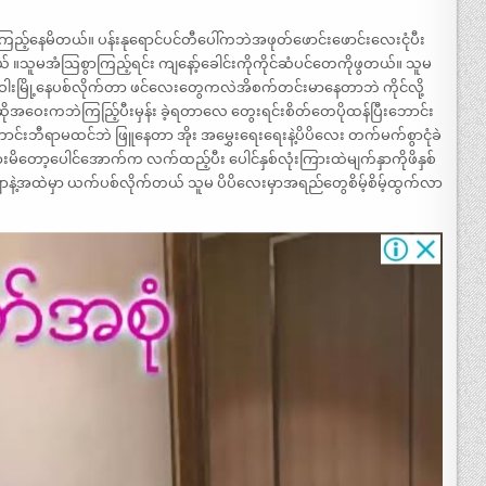
့်နေမိတယ်။ ပန်းနုရောင်ပင်တီပေါ်ကဘဲအဖုတ်ဖောင်းဖောင်းလေးငုံပီး
။သူမအံသြစွာကြည့်ရင်း ကျနော့်ခေါင်းကိုကိုင်ဆံပင်တေကိုဖွတယ်။ သူမ
းဝါးမြို့နေပစ်လိုက်တာ ဖင်လေးတွေကလဲအိစက်တင်းမာနေတာဘဲ ကိုင်လို့
အဝေးကဘဲကြညြ့်ပီးမှန်း ခဲ့ရတာလေ တွေးရင်းစိတ်တေပိုထန်ပြီးဘောင်း
်းဘီရာမထင်ဘဲ ဖြူနေတာ အိုး အမွှေးရေးရေးနဲ့ပိပိလေး တက်မက်စွာငုံခဲ
တော့ပေါင်အောက်က လက်ထည့်ပီး ပေါင်နှစ်လုံးကြားထဲမျက်နှာကိုဖိနှစ်
လျာနဲ့အထဲမှာ ယက်ပစ်လိုက်တယ် သူမ ပိပိလေးမှာအရည်တွေစိမ့်စိမ့်ထွက်လာ