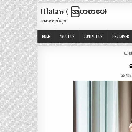
Hlataw ( အြပာစာပေ)
အောစာအုပ်များ
HOME
ABOUT US
CONTACT US
DISCLAIMER
P
B
IN
ခ
ADM