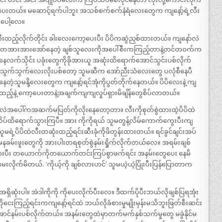
ုးပေးတယ်။ မဆောင့်ရက်ပါဘူး အသစ်စက်စက်နံရံလေးတွေက ကျနော့်ရဲ့လီး
်ပေါ့လေ။
လီးထည့်လိုက်တိုင်း ခါးလေးကော့ပေးပီး ပိပိကဆွဲညှစ်ထားတယ်။ ကျနော်လဲ
်း တအားအားအော်နေတဲ့ ချစ်သူလေးကိုအပေါ်စီးကကြည့်တာနဲ့တင်တဝက်က
ကနေလက်သိုင်း ပခုံးတွေကိုခိုအားယူ အဆုံးထိရောက်အောင်သွင်းပစ်လိုက်
ကို သွက်သွက်လေးလိုးပစ်တော့ သူမဆီက အော်ညီးသံလေးတွေ ပလုံစီနေပီ
်နေတဲ့သူမနို့လေးတွေက ကျနော့်ရင်အုံကိုပွတ်တိုက်နေတယ်။ ပိပိလေးနဲ့ ကျ
့နဲ့ ကော့ပေးတာနဲ့အချက်ကျကျလှုပ်ရှားမိချိန်တွေစိပ်လာတယ်။
ဲအပေါ်ကအဆက်မပြတ်ကိုလိုးနေတော့တာ။ လီးကိုစုတ်စွဲထားထဲ့ပိပိထဲ
ထိပ်ထိရောက်သွားကြပီ။ အား ကိုကိုရယ် သူမတွန့်လိမ်ကောက်ကွေးပီးကျ
ူမရဲ့ပိပိထဲလီးတဆုံးထည့်ရင်းဆီးခုံကိုဖိတွန်းထားတယ်။ ရင်ခွင်ချင်းအပ်
်းဖူးတွေကို အားပါးတရစုတ်စွဲနမ်းရှိုက်လိုက်တယ်လေ။ အရမ်းချစ်
ွားပီး တယောက်ကိုတယောက်တင်းကြပ်စွာဖက်ရင်း အနမ်းတွေပေး နေမိ
ေးလိုက်မိတယ်. ‘ကိုယ့်ကို ချစ်လားဟင်’ သူမယဲ့ယဲ့ပြုံးပီးပြန်ပြောတာက
ုံးပါ။ အဲဒါကိုကို ကိုပေးလိုက်ပီးလေ။ ဒီထက်ပိုပီးဘယ်လိုချစ်ပြရအုံး
ိုငေးကြည့်ရင်းကကျနော့်ရင်ထဲ ဘယ်လိုခံစားမှုမျိုးမှန်းမသိဘူးဖြတ်စီးဆင်း
်နမ်းပစ်လိုက်တယ်။ အနမ်းတွေထဲမှာတက်မက်နှစ်သက်မှုတွေ မခွဲနိုင်မ