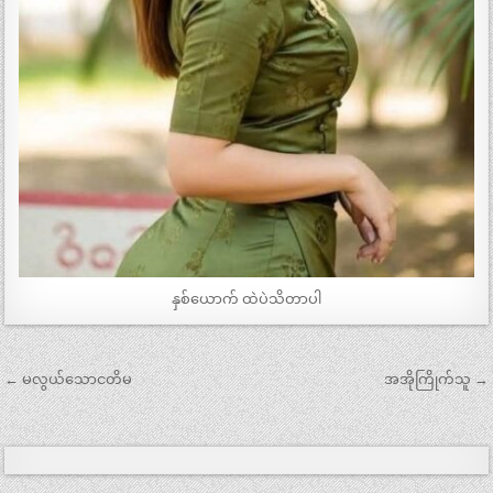
နှစ်ယောက် ထဲပဲသိတာပါ
Post
← မလွယ်သောငတိမ
အအိုကြိုက်သူ →
navigation