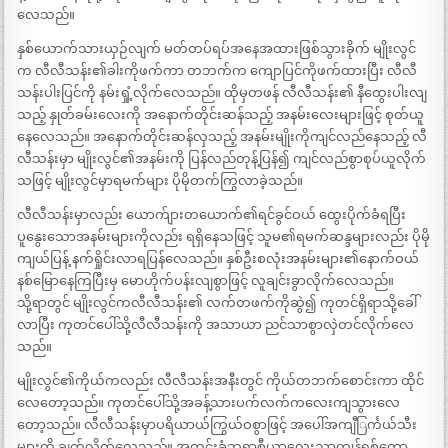
လေသည်။
နှစ်ယောက်သားယှဉ်လျက် မတ်တပ်ရပ်အနေအထားဖြစ်သွားခိုက် မျိုးလွင်
က လီလီသန်း၏ခါးကိုဖက်ကာ တဘက်က ကျောပြင်ကိုဖက်ထားပြီး လီလီ
သန်းပါးပြင်ကို နမ်းရှုံ့လိုက်လေသည်။ ထိုမှတဖန် လီလီသန်း၏ နီထွေးပါးလျ
သည့် နှုတ်ခမ်းလေးကို အနောက်တိုင်းဆန်သည့် အနမ်းလေးများဖြင့် စုတ်ယူ
နေလေသည်။ အနောက်တိုင်းဆန်လှသည့် အနမ်းမျိုးကိုကျင်လည်နေသည့် လီ
လီသန်းမှာ မျိုးလွင်၏အနမ်းကို ပြန်လည်တုန့်ပြန်၍ ကျင်လည်စွာစုပ်ယူလိုက်
သဖြင့် မျိုးလွင်မှာရမက်များ ပိုမိုတက်ကြွလာခဲ့သည်။
လီလီသန်းမှာလည်း ယောက်ျားတယောက်၏ရင်ခွင်ဝယ် ထွေးပိုက်ခံရပြီး
ပူနွေးသောအနမ်းများကိုလည်း ရရှိနေသဖြင့် သူမ၏ရမက်ဆန္ဒများလည်း ပိုမို
ကျယ်ပြန့် နက်ရှိုင်းလာရပြန်လေသည်။ နှစ်ဦးစလုံးအနမ်းများ၏နောက်ဝယ်
နစ်မြောနေကြပြီးမှ မောဟိုက်ပန်းလျစွာဖြင့် လူချင်းခွာလိုက်လေသည်။
သို့ရာတွင် မျိုးလွင်ကလီလီသန်း၏ လက်တဖက်ကိုဆွဲ၍ ကုတင်ရှိရာသို့ခေါ်
လာပြီး ကုတင်ပေါ်သို့လီလီသန်းကို အသာယာ ညင်သာစွာလှဲတင်လိုက်လေ
သည်။
မျိုးလွင်၏ကိုယ်ကလည်း လီလီသန်းအနီးတွင် ကိုယ်တဘက်စောင်းကာ ထိုင်
လေတော့သည်။ ကုတင်ပေါ်သို့အခန့်သားပက်လက်ကလေးကျသွားလေ
တော့သည်။ လီလီသန်းမှာပရိယာယ်ကြွယ်ဝစွာဖြင့် အပေါ်အကျီြင်္ကယ်သီး
များကို ချွတ်လိုက်လေသည်။ အတွင်းခံဘရာစီယာလေးသာကျန်ရစ်တော့