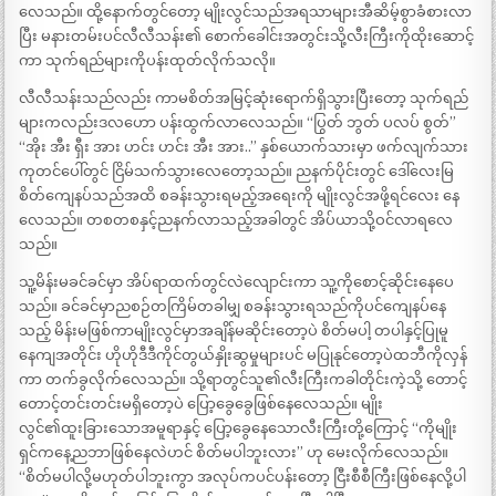
လေသည်။ ထို့နောက်တွင်တော့ မျိုးလွင်သည်အရသာများအီဆိမ့်စွာခံစားလာ
ပြီး မနားတမ်းပင်လီလီသန်း၏ စောက်ခေါင်းအတွင်းသို့လီးကြီးကိုထိုးဆောင့်
ကာ သုက်ရည်များကိုပန်းထုတ်လိုက်သလို။
လီလီသန်းသည်လည်း ကာမစိတ်အမြင့်ဆုံးရောက်ရှိသွားပြီးတော့ သုက်ရည်
များကလည်းဒလဟော ပန်းထွက်လာလေသည်။ “ပြွတ် ဘွတ် ပလပ် စွတ်”
“အိုး အီး ရှီး အား ဟင်း ဟင်း အီး အား..” နှစ်ယောက်သားမှာ ဖက်လျက်သား
ကုတင်ပေါ်တွင် ငြိမ်သက်သွားလေတော့သည်။ ညနက်ပိုင်းတွင် ဒေါ်လေးမြ
စိတ်ကျေနပ်သည်အထိ စခန်းသွားရမည့်အရေးကို မျိုးလွင်အဖို့ရင်လေး နေ
လေသည်။ တစတစနှင့်ညနက်လာသည့်အခါတွင် အိပ်ယာသို့ဝင်လာရလေ
သည်။
သူ့မိန်းမခင်ခင်မှာ အိပ်ရာထက်တွင်လဲလျောင်းကာ သူ့ကိုစောင့်ဆိုင်းနေပေ
သည်။ ခင်ခင်မှာညစဉ်တကြိမ်တခါမျှ စခန်းသွားရသည်ကိုပင်ကျေနပ်နေ
သည့် မိန်းမဖြစ်ကာမျိုးလွင်မှာအချိန်မဆိုင်းတော့ပဲ စိတ်မပါ့ တပါနှင့်ပြုမူ
နေကျအတိုင်း ဟိုဟိုဒီဒီကိုင်တွယ်နှိုးဆွမှုများပင် မပြုနုင်တော့ပဲထဘီကိုလှန်
ကာ တက်ခွလိုက်လေသည်။ သို့ရာတွင်သူ၏လီးကြီးကခါတိုင်းကဲ့သို့ တောင့်
တောင့်တင်းတင်းမရှိတော့ပဲ ပြော့ခွေခွေဖြစ်နေလေသည်။ မျိုး
လွင်၏ထူးခြားသောအမူရာနှင့် ပြော့ခွေနေသောလီးကြီးတို့ကြောင့် “ကိုမျိုး
ရှင်ကနေ့ညဘာဖြစ်နေလဲဟင် စိတ်မပါဘူးလား” ဟု မေးလိုက်လေသည်။
“စိတ်မပါလို့မဟုတ်ပါဘူးကွာ အလုပ်ကပင်ပန်းတော့ ငြီးစီစီကြီးဖြစ်နေလို့ပါ