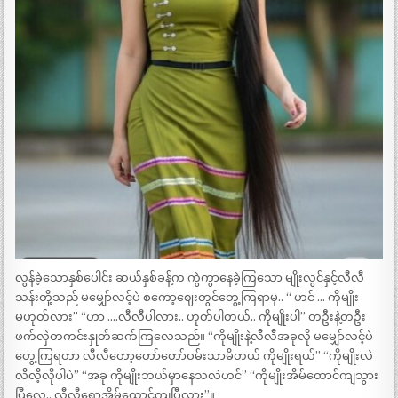
လွန်ခဲ့သောနှစ်ပေါင်း ဆယ်နှစ်ခန့်က ကွဲကွာနေခဲ့ကြသော မျိုးလွင်နှင့်လီလီ
သန်းတို့သည် မမျှော်လင့်ပဲ စကော့ဈေးတွင်တွေ့ကြရာမှ.. “ ဟင် … ကိုမျိုး
မဟုတ်လား” “ဟာ ….လီလီပါလား.. ဟုတ်ပါတယ်.. ကိုမျိုးပါ” တဦးနဲ့တဦး
ဖက်လှဲတကင်းနှုတ်ဆက်ကြလေသည်။ “ကိုမျိုးနဲ့လီလီအခုလို မမျှော်လင့်ပဲ
တွေ့ကြရတာ လီလီတော့တော်တော်ဝမ်းသာမိတယ် ကိုမျိုးရယ်” “ကိုမျိုးလဲ
လီလီ့လိုပါပဲ” “အခု ကိုမျိုးဘယ်မှာနေသလဲဟင်” “ကိုမျိုးအိမ်ထောင်ကျသွား
ပြီလေ.. လီလီရောအိမ်ထောင်ကျပြီလား”။