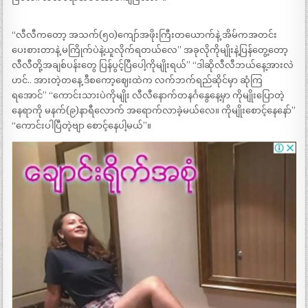
“လီလီကတော့ အသက်(၅၀)ကျော်အဖိုးကြီးတယောက်နဲ့ အိမ်ကအတင်း
ပေးစားတာနဲ့ မကြိုက်ပဲနဲ့ယူလိုက်ရတယ်လေ” အခုလိုကိုမျိုးနဲ့ပြန်တွေ့တော့
လီလီတို့အချစ်ပန်းတွေ ပြန်ပွင့်ပြီပေါ့ကိုမျိုးရယ်” “ဒါဆိုလီလီဘယ်နေ့အားလဲ
ဟင်.. အားတဲ့တနေ့ ဒီစကော့ဈေးထဲက လက်ဘက်ရည်ဆိုင်မှာ ဆုံကြ
ရအောင်” “ကောင်းသားပဲကိုမျိုး လီလီနောက်တနင်္ဂနွေနေ့မှာ ကိုမျိုးပြောတဲ့
နေရာကို မနက်(၉)နာရီလောက် အရောက်လာခဲ့မယ်လေ။ ကိုမျိုးစောင့်နေနော်”
“ကောင်းပါပြီတဲ့ဗျာ စောင့်နေပါ့မယ်”။