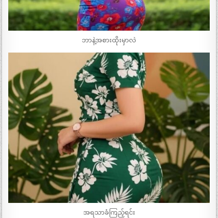
ဘာနဲ့အစားထိုးမှာလဲ
အရသာခံကြည့်ရင်း