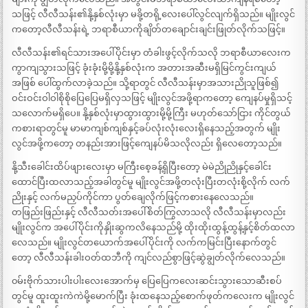
သဖြင့် လီလီသန်း၏နို့နှစ်လုံးမှာ မခို့တရို့လေးပေါ်လွင်လျက်ရှိသည်။ မျိုးလွင်
ကတော့လီလီသန်းရဲ့ ဘရာစီယာကိုချိတ်တချောင်းချင်းဖြုတ်လိုက်သဖြင့်။
လီလီသန်း၏ရင်သားအပေါ်ပိုင်းမှာ တံခါးဖွင့်လိုက်သလို ဘရာစီယာလေးက
ကွာကျသွားသဖြင့် ခုံးခုံးမို့မို့နို့နှစ်လုံးက အတားအဆီးမရှိမြင်ကွင်းကျယ်
အဖြစ် ပေါ်ထွက်လာခဲ့သည်။ သို့ရာတွင် လီလီသန်းမှာအသားညိုသူဖြစ်၍
ဝင်းဝင်းဝါဝါစိုစိုပြေပြေမရှိလှသဖြင့် မျိုးလွင်အဖို့ရာကတော့ ကျေနပ်မှုရှိသင့်
သလောက်မရှိပေ။ နို့နှစ်လုံးမှာထွားထွားမို့မို့ကြီး မဟုတ်သော်ငြား ကိုင်တွယ်
ကစားရာတွင်မူ မာမာကျစ်ကျစ်နှင့်ခပ်လုံးလုံးလေးရှိနေသည့်အတွက် မျိုး
လွင်အဖို့ကတော့ တနည်းအားဖြင့်ကျေနပ်မိသလိုလည်း ရှိလေတော့သည်။
နို့သီးခေါင်းထိပ်ဖျားလေးမှာ မကြီးစေ့ခန့်ရှိပြီးတော့ မဲမဲညိုညိုနှင့်ခေါင်း
ထောင်ပြီးထလာသည့်အခါတွင်မူ မျိုးလွင်အဖို့တလုံးပြီးတလုံးစို့လိုက် လက်
ညိုးနှင့် လက်မညှပ်ကိုင်ကာ ပွတ်ချေလိုက်ဖြင့်ကစားနေလေသည်။
တဖြည်းဖြည်းနှင့် လီလီသတ်းအပေါ်စိတ်ကြွလာသလို လီလီသန်းမှာလည်း
မျိုးလွင်က အပေါ်ပိုင်းကိုနှိုးဆွကလိနေသည်မို့ ထိုးထိုးထွန့်ထွန့်နှင့်စိတ်ထလာ
လေသည်။ မျိုးလွင်တယောက်အပေါ်ပိုင်းကို လက်ကမြင်းပြီးနောက်တွင်
တော့ လီလီသန်းခါးဝတ်ထဘီကို ကျင်လည်စွာဖြင့်ဆွဲချွတ်လိုက်လေသည်။
၀မ်းဗိုက်သားပါးပါးလေးအောက်မှ ပြေပြေကလေးဆင်းသွားသောဆီးစပ်
တွင်မူ ထူးထူးကဲကဲမို့မောက်ပြီး ခုံးထနေသည့်စောက်ဖုတ်ကလေးက မျိုးလွင်