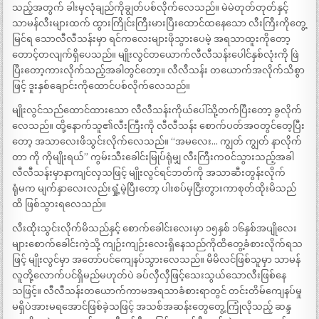
သည့်အတွက် ခါးမှလုံချည်ကိုချွတ်ပစ်လိုက်လေသည်။ မဲမဲတုတ်တုတ်နှင့်
သာမန်လီးများထက် ထွားကြိုင်းကြီးမားပြီးထောင်ထနေသော လီးကြီးကိုတွေ့
မြင်ရ သောလီလီသန်းမှာ ရင်ကလေးများဖိုသွားပေမဲ့ အရသာထူးကိုတော့
တောင့်တလျက်ရှိပေသည်။ မျိုးလွင်တယောက်လီလီသန်းပေါင်နှစ်လုံးကို ဖြဲ
ပြီးတော့ကားလိုက်သည့်အခါတွင်တော့။ လီလီသန်း တယောက်အလိုက်သိစွာ
ဖြင့် ဒူးနှစ်ချောင်းကိုထောင်ပစ်လိုက်လေသည်။
မျိုးလွင်သည်ထောင်ထားသော လီလီသန်းကိုယ်ပေါ်သို့တက်ပြီးတော့ ခွလိုက်
လေသည်။ ထို့နောက်သူ၏လီးကြီးကို လီလီသန်း စောက်ပတ်အဝတွင်တေ့ပြီး
တော့ အသာလေးဖိသွင်းလိုက်လေသည်။ “အမလေး… ကျွတ် ကျွတ် နာလိုက်
တာ ကို ကိုမျိုးရယ်” ကွမ်းသီးခေါင်းမြုပ်ရုံမျှ လီးကြီးကဝင်သွားသည့်အခါ
လီလီသန်းမှာနာကျင်လှသဖြင့် မျိုးလွင်ရင်ဘတ်ကို အသာဆီးတွန်းလိုက်
ရုံမက မျက်နှာလေးလည်းရှုံ့မဲ့ပြီးတော့ ပါးစပ်မှငြီးတွားကာစုတ်ထိုးမိသည်
ထိ ဖြစ်သွားရလေသည်။
လီးထိုးသွင်းလိုက်မိသည်နှင့် စောက်ခေါင်းလေးမှာ ၁၅နှစ် ၁၆နှစ်အပျိုလေး
များစောက်ခေါင်းကဲ့သို့ ကျဉ်းကျဉ်းလေးရှိနေသည်ကိုထိတွေ့ခံစားလိုက်ရသ
ဖြင့် မျိုးလွင်မှာ အတော်ပင်ကျေနပ်သွားလေသည်။ မိမိလင်ဖြစ်သူမှာ သာမန်
လူတို့လောက်ပင်ရှိမည်မဟုတ်ပဲ ခပ်လှီလှီဖြင့်သေးသွယ်သောလီးဖြစ်နေ
သဖြင့်။ လီလီသန်းတယောက်ကာမအရသာခံစားရာတွင် တင်းတိမ်ကျေနပ်မှု
မရှိပဲအားမရအောင်ဖြစ်ခဲ့သဖြင့် အသစ်အဆန်းတွေတွေ့ကြုံလိုသည့် ဆန္ဒ