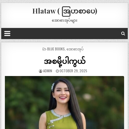
Hlataw ( အြပာစာပေ)
အောစာအုပ်များ
POSTED
BLUE BOOKS
,
အောစာအုပ်
IN
အစမို့ပါကွယ်
ADMIN
OCTOBER 29, 2025