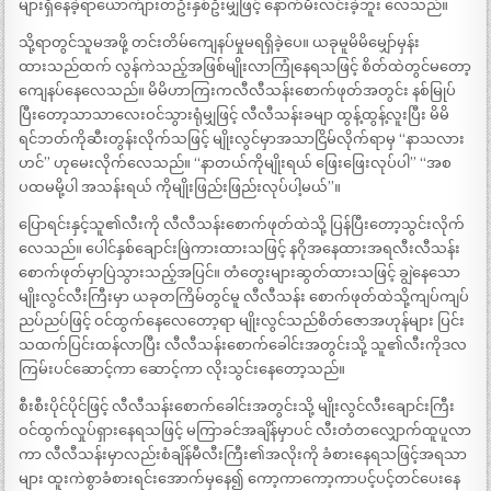
များရှိနေခဲ့ရာယောက်ျားတဦးနှစ်ဦးမျှဖြင့် နောက်မီးလင်းခဲ့ဘူး လေသည်။
သို့ရာတွင်သူမအဖို့ တင်းတိမ်ကျေနပ်မှုမရရှိခဲ့ပေ။ ယခုမူမိမိမျှော်မှန်း
ထားသည်ထက် လွန်ကဲသည့်အဖြစ်မျိုးလာကြုံနေရသဖြင့် စိတ်ထဲတွင်မတော့
ကျေနပ်နေလေသည်။ မိမိဟာကြးကလီလီသန်းစောက်ဖုတ်အတွင်း နစ်မြုပ်
ပြီးတော့သာသာလေးဝင်သွားရုံမျှဖြင့် လီလီသန်းခမျာ ထွန့်ထွန့်လူးပြီး မိမိ
ရင်ဘတ်ကိုဆီးတွန်းလိုက်သဖြင့် မျိုးလွင်မှာအသာငြိမ်လိုက်ရာမှ “နာသလား
ဟင်” ဟုမေးလိုက်လေသည်။ “နာတယ်ကိုမျိုးရယ် ဖြေးဖြေးလုပ်ပါ” “အစ
ပထမမို့ပါ အသန်းရယ် ကိုမျိုးဖြည်းဖြည်းလုပ်ပါ့မယ်”။
ပြောရင်းနှင့်သူ၏လီးကို လီလီသန်းစောက်ဖုတ်ထဲသို့ ပြန်ပြီးတော့သွင်းလိုက်
လေသည်။ ပေါင်နှစ်ချောင်းဖြဲကားထားသဖြင့် နဂိုအနေထားအရလီးလီသန်း
စောက်ဖုတ်မှာပြဲသွားသည့်အပြင်။ တံတွေးများဆွတ်ထားသဖြင့် ချွဲနေသော
မျိုးလွင်လီးကြီးမှာ ယခုတကြိမ်တွင်မူ လီလီသန်း စောက်ဖုတ်ထဲသို့ကျပ်ကျပ်
ညပ်ညပ်ဖြင့် ဝင်ထွက်နေလေတော့ရာ မျိုးလွင်သည်စိတ်ဇောအဟုန်များ ပြင်း
သထက်ပြင်းထန်လာပြီး လီလီသန်းစောက်ခေါင်းအတွင်းသို့ သူ၏လီးကိုဒလ
ကြမ်းပင်ဆောင့်ကာ ဆောင့်ကာ လိုးသွင်းနေတော့သည်။
စီးစီးပိုင်ပိုင်ဖြင့် လီလီသန်းစောက်ခေါင်းအတွင်းသို့ မျိုးလွင်လီးချောင်းကြီး
ဝင်ထွက်လှုပ်ရှားနေရသဖြင့် မကြာခင်အချိန်မှာပင် လီးတံတလျှောက်ထူပူလာ
ကာ လီလီသန်းမှာလည်းစံချိန်မီလီးကြီး၏အလိုးကို ခံစားနေရသဖြင့်အရသာ
များ ထူးကဲစွာခံစားရင်းအောက်မှနေ၍ ကော့ကာကော့ကာပင့်ပင့်တင်ပေးနေ