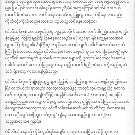
အာရုံကို လှုပ်ရှားသွားအောင်ဆွဲဆောင်လိုက်လေသည်။ အမွှေးမျှင်ဟူ၍တပင်
မျှမရှိ ပြောင်သလင်း ခါနေပြီးတော့ ညိုမဲမဲအကွဲကြောင်း၏ထိပ်ဖျားဝယ်
စောက်စိမဲမဲလေးက လက်သန်းလုံး ထိပ်မျှပြူထွက်လျက်ရှိနေလေသည်။
ကိုယ်လုံးကိုယ်ထည်သေးသေးသွယ်သွယ်ရှိနေသော်ငြား။
လီလီသန်း၏ စောက်ဖုတ်မှာမူ လူနှင့်မလိုက်အောင် လက်ဝါးကြီးတအုပ်မျှုခုံး
ခုံးမို့မို့နှင့် ကြွကြွရွရွကြီးဖြစ်နေလေသည်။ မျိုးလွင်မှာမြင်တွေ့ရသောအာရုံ
များကြောင့် သူ၏လီးကြီးမှာလည်းမာတောင်လျက် ငေါက်တောက်တောက်
ကြီး ဖြစ်လာလေသည်။ လီလီသန်း၏စောက်ဖုတ်ကို လက်ဝါးဖြင့်အုပ်၍ဆုပ်
ယူလိုက် စောက်ဖုတ် နှုတ်ခမ်းသားလေးများကို ပွတ်သပ်လိုက်လုပ်နေရာမှ
ငေါက်တောက်တောက်ပြူးထွက်နေသည့် စောက်စိညိုမဲမဲလေးကိုလည်းပွတ်
သပ်ပြီးတော့ ကစားနေပြန်သည်။
လီလီသန်းမှာကိုမျိုးနှိုးဆွမှုများကြောင့် အကြောများတဖျင်းဖျင်းနှင့်ဖြစ်လာ
ပြီး တကိုယ်လုံးမှာလည်း ထိုးထိုးထွန့်ထွန့်နှင့် တလှုပ်လှုပ်တရွရွဖြင့် စောက်
ပတ်အတွင်းမှ ယားကျိကျိဖြင့် မနေနိုင်အောင်ယားယံလာရသလို ရှေ့ပြေး
အရည်ကြည်လေးတွေက စိမ့်ထွက်လာပြီးတော့ရွှဲရွှဲစိုကာ ဖင်ကြားတိုင်အောင်
စီးကျလာလေတော့သည်။ လီလီသန်း၏စောက်ဖုတ်ကို ကိုင်တွယ်ကစားနေ
သော မျိုးလွင်အဖို့သူ့လက်မှာချွဲကျိနေသောအရည်များ ပေကျံလာ
သည့်အတွက်ကြောင့်။
မိမိလီလီသန်းကို ကိုင်တွယ်ရန်အချိန်ကျရောက်လာပြီဟု သိရှိသွားလေ