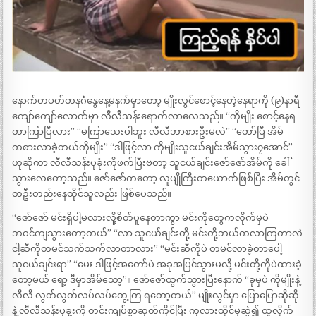
နောက်တပတ်တနင်္ဂနွေနေ့မနက်မှာတော့ မျိုးလွင်စောင့်နေတဲ့နေရာကို (၉)နာရီ
ကျော်ကျော်လောက်မှာ လီလီသန်းရောက်လာလေသည်။ “ကိုမျိုး စောင့်နေရ
တာကြာပြီလား” “မကြာသေးပါဘူး လီလီဘာစားဦးမလဲ” “တော်ပြီ အိမ်
ကစားလာခဲ့တယ်ကိုမျိုး” “ဒါဖြင့်လာ ကိုမျိုးသူငယ်ချင်းအိမ်သွား၇အောင်”
ဟုဆိုကာ လီလီသန်းပုခုံးကိုဖက်ပြီးဗတာ့ သူငယ်ချင်းဇော်ဇော်အိမ်ကို ခေါ်
သွားလေတော့သည်။ ဇော်ဇော်ကတော့ လူပျိုကြီးတယောက်ဖြစ်ပြီး အိမ်တွင်
တဦးတည်းနေထိုင်သူလည်း ဖြစ်ပေသည်။
“ဇော်ဇော် မင်းရှိပါ့မလားလို့စိတ်ပူနေတာကွာ မင်းကိုတွေကလိုက်မှပဲ
ဘဝင်ကျသွားတော့တယ်” “လာ သူငယ်ချင်းတို့ မင်းတို့ဘယ်ကလာကြတာလဲ
ငါ့ဆီကိုတမင်သက်သက်လာတာလား” “မင်းဆီကိုပဲ တမင်လာခဲ့တာပေါ့
သူငယ်ချင်းရာ” “မေး ဒါဖြင့်အတော်ပဲ အခုအပြင်သွားမလို့ မင်းတို့ကိုပဲထားခဲ့
တော့မယ် ရော့ ဒီမှာအိမ်သော့”။ ဇော်ဇော်ထွက်သွားပြီးနောက် “ခုမှပဲ ကိုမျိုးနဲ့
လီလီ လွတ်လွတ်လပ်လပ်တွေ့ကြ ရတော့တယ်” မျိုးလွင်မှာ ပြောပြောဆိုဆို
နဲ့ လီလီသန်းပုခု့းကို တင်းကျပ်စွာဆုတ်ကိုင်ပြီး ကုလားထိုင်မှဆွဲ၍ ထူလိုက်