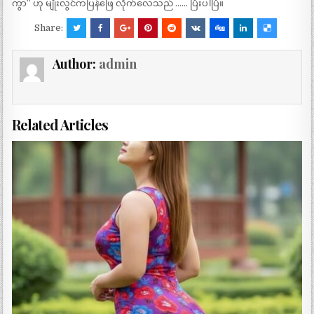
ကွာ” ဟု မျိုးလွင်ကပြန်ဖြေ လိုက်လေသည် …… ပြီးပါပြီ။
Share:
Author:
admin
Related Articles