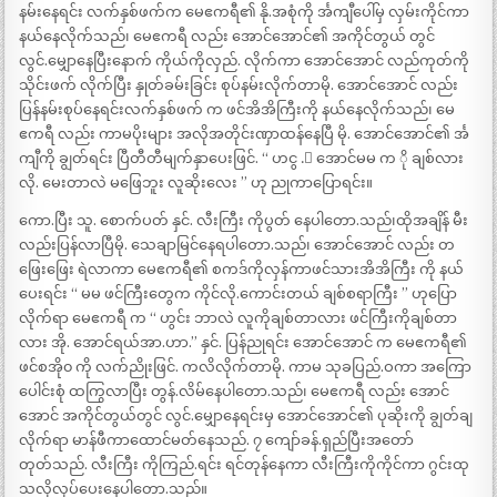
နမ်းနေရင်း လက်နှစ်ဖက်က မေဧကရီ၏ နို.အစုံကို င်္အကျီပေါ်မှ လှမ်းကိုင်ကာ
နယ်နေလိုက်သည်၊ မေဧကရီ လည်း အောင်အောင်၏ အကိုင်တွယ် တွင်
လွင်.မျှောနေပြီးနောက် ကိုယ်ကိုလှည်. လိုက်ကာ အောင်အောင် လည်ကုတ်ကို
သိုင်းဖက် လိုက်ပြီး နှုတ်ခမ်းခြင်း စုပ်နမ်းလိုက်တာမို. အောင်အောင် လည်း
ပြန်နမ်းစုပ်နေရင်းလက်နှစ်ဖက် က ဖင်အိအိကြီးကို နယ်နေလိုက်သည်၊ မေ
ဧကရီ လည်း ကာမပိုးများ အလိုအတိုင်းဏှာထန်နေပြီ မို. အောင်အောင်၏ င်္အ
ကျီကို ချွတ်ရင်း ပြီတီတီမျက်နှာပေးဖြင်. “ ဟငွ .် အောင်မမ က ို ချစ်လား
လို. မေးတာလဲ မဖြေဘူး လူဆိုးလေး ” ဟု ညုကာပြောရင်း။
ကော.ပြီး သူ. စောက်ပတ် နှင်. လီးကြီး ကိုပွတ် နေပါတော.သည်၊ထိုအချိန် မီး
လည်းပြန်လာပြီမို. သေချာမြင်နေရပါတော.သည်၊ အောင်အောင် လည်း တ
ဖြေးဖြေး ရဲလာကာ မေဧကရီ၏ စကဒ်ကိုလှန်ကာဖင်သားအိအိကြီး ကို နယ်
ပေးရင်း “ မမ ဖင်ကြီးတွေက ကိုင်လို.ကောင်းတယ် ချစ်စရာကြီး ” ဟုပြော
လိုက်ရာ မေဧကရီ က “ ဟွင်း ဘာလဲ လူကိုချစ်တာလား ဖင်ကြီးကိုချစ်တာ
လား အို. အောင်ရယ်အာ.ဟာ.” နှင်. ပြန်ညုရင်း အောင်အောင် က မေဧကရီ၏
ဖင်စအို၀ ကို လက်ညိုးဖြင်. ကလိလိုက်တာမို. ကာမ သုခပြည်.ဝကာ အကြော
ပေါင်းစုံ ထကြွလာပြီး တွန်.လိမ်နေပါတော.သည်၊ မေဧကရီ လည်း အောင်
အောင် အကိုင်တွယ်တွင် လွင်.မျှောနေရင်းမှ အောင်အောင်၏ ပုဆိုးကို ချွတ်ချ
လိုက်ရာ မာန်ဖီကာထောင်မတ်နေသည်. ၇ ကျော်ခန်.ရှည်ပြီးအတော်
တုတ်သည်. လီးကြီး ကိုကြည်.ရင်း ရင်တုန်နေကာ လီးကြီးကိုကိုင်ကာ ဂွင်းထု
သလိုလုပ်ပေးနေပါတော.သည်။