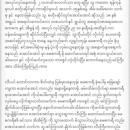
အလုပ်လုပ်နေတာမို. ၂ လတခါ လောက်သာ တွေ.ရပြီး သူ ကတော. ရန်ကုန်
မှာပင် စတိုးဆိုင်ဖွင်.ကာဆိုင်မှာပင် အသက် ၁၅နှစ်ခန်. အိမ် ဖေါ်မလေး သက်
စု နှင်. နေတာဖြစ်သည်၊ သူ. စတိုးဆိုင်တွင်အောင်အောင် ဆိုသည်. ၁၈ နှစ်
အရွယ် အရောင်းကောင်လေး တယောက်နှင်. ရွယ်တူ အရောင်းစာရေးမလေး
ကေကေ နှင်. အိမွန် တို. အလုပ် လုပ်ကြပြီး ည ၁၀ နာရီခန်.အထိဖွင်.ကာ
ဝန်ထမ်းများကို ဆိုင်ပိတ်ပြီးလျှင် ကားဖြင်. သူကိုယ်တိုင် လိုက်ပို. ပေးတာမို.
အဆင်ပြေလှသည်။ တနေ. နေ.လည်ဖက် လူရှင်းတုန်း မေဧကရီ လည်း ခုံပု
လေးဖြင်. စင်အပေါ်ဆုံးမှ မုန်.ပုံးကို လှမ်းယူနေတုန်း သူ.အနောက်နားရောက်
နေသည်. အောင်အောင် မှာ မေဧကရီ မို.မောက်သောရင်အစုံ သေးသွယ်သော
ခါးလေး နှင်. လိုက်ဖက်လှသော ကားစွင်.လုံးဝိုင်းပြီး ကောက်နေသည်.ဖင်ကြီး
အား သိမ်းကြုံးကြည်.ကာ။
လီးပင် တောင်လာကာ စိတ်ထဲမှ ပြစ်မှားနေတုန်း မေဧကရီ ခုံပေါ်မှ ခြေချော်
ကျကာ အောင်အောင် ကလည်း အနားရှိနေတာမို. ဖမ်းထိမ်းလိုက်ရာ မေဧကရီ
မှာအောင်အောင် ကိုယ်ပေါ်ကျောမှီ ကျကာ အောင်အောင် လည်း ရုတ်တရက်
လှမ်းပွေ.လိုက်ရာလက်တဖက်က မေဧကရီ၏ ကားစွင်.သည်. ဖင်ကြားထဲ
နှိုက်မိသလိုဖြစ်သွားပြီး နောက်တဖက်ကခါးသိမ်လေး ကိုဖက်မိသွားတာမို.
လူပျိုရိုင်းလေး အောင်အောင်မှာ သွေးဆူကာ လီးကြီး ထောင်မတ်လာပြီး မေ
ဧကရီ၏ ဖင်သား အိအိကြီး ကို သွားထောက် မိသွားပါသည်။ မေဧကရီ လည်း
အောင်အောင် လက်က သူ.ဖင်ကြားထဲ နှိုက်သလိုဖြစ်ကာ လီးကြီးကလည်း