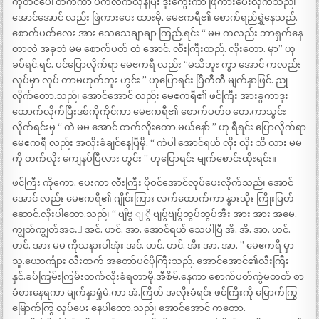
ကုတင်ပေါ် တက်ကာ ပက်လက်လှန်ပြီး ဒူးကွေးကာ ဖြဲကားပေးလိုက်သည်၊
အောင်အောင် လည်း ဖြဲကားပေး ထားမို. မေဧကရီ၏ စောက်ရည်ရွှဲနေသည်.
စောက်ပတ်လေး အား သေသေချာချာ ကြည်.ရင်း “ မမ ကလည်း ဘာရှက်နေ
တာလဲ အခုဘဲ မမ စောက်ပတ် ထဲ အောင်. လီးကြီးထည်. လိုးတော. မှာ” ဟု
ခပ်ရင်.ရင်. ပင်ပြောလိုက်ရာ မေဧကရီ လည်း “မသိဘူး ကွာ အောင် ကလည်း
လုပ်မှာ လုပ် တာမဟုတ်ဘူး ဟွင်း ” ဟုပြောရင်း ပြီတီတီ မျက်နှာဖြင်. ညု
လိုက်တော.သည်၊ အောင်အောင် လည်း မေဧကရီ၏ ဖင်ကြီး အားခွကာဒူး
ထောက်လိုက်ပြီးဒစ်ကိုကိုင်ကာ မေဧကရီ၏ စောက်ပတ်၀ တေ.ကာသွင်း
လိုက်ရင်းမှ “ ကဲ မမ အောင် တက်လိုးတော.မယ်နော် ” ဟု ရီရင်း ပြောလိုက်ရာ
မေဧကရီ လည်း အလိုးခံချင်နေပြီမို. “ ကဲပါ အောင်ရယ် လိုး လိုး သိ လား မမ
ကို တက်လိုး ကျေနပ်ပြီလား ဟွင်း ” ဟုပြောရင်း မျက်စောင်းထိုးရင်း။
ဖင်ကြီး ကိုကော. ပေးကာ လီးကြီး ပိုဝင်အောင်လုပ်ပေးလိုက်သည်၊ အောင်
အောင် လည်း မေဧကရီ၏ ဂျိုင်းကြား လက်ထောက်ကာ နွားသိုး ကြိုးပြတ်
ဆောင်.လိုးပါတော.သည်၊ “ ဗျိဗွ ျ ွိ ဗျပွ်ဗျပွ်ဘွပ်ဘွပ်အီး အား အား အမေ.
ကျွတ်ကျွတ်အင.် အင်. ဟင်. အာ. အောင်ရယ် သေပါပြီ အိ. အိ. အာ. ဟင်.
ဟင်. အား မမ ကိုသနားပါအုံး အင်. ဟင်. ဟင်. အီး အာ. အာ. ” မေဧကရီ မှာ
သူ.ယောင်္ကျား လီးထက် အတော်ပင်ပိုကြီးသည်. အောင်အောင်၏လီးကြီး
နှင်.ခပ်ကြမ်းကြမ်းတက်လိုးခံရတာမို.အီစိမ်.နေကာ စောက်ပတ်ကွဲမတတ် စာ
ခံစားနေရကာ မျက်နှာရှုံမဲ.ကာ အံ.ကြိတ် အလိုးခံရင်း ဖင်ကြီးကို မြောက်ကြွ
မြောက်ကြွ လုပ်ပေး နေပါတော.သည်၊ အောင်အောင် ကတော.