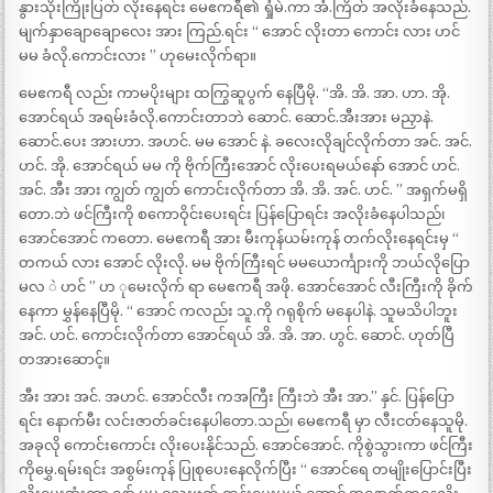
နွားသိုးကြိုးပြတ် လိုးနေရင်း မေဧကရီ၏ ရှုံမဲ.ကာ အံ.ကြိတ် အလိုးခံနေသည်.
မျက်နှာချောချောလေး အား ကြည်.ရင်း “ အောင် လိုးတာ ကောင်း လား ဟင်
မမ ခံလို.ကောင်းလား ” ဟုမေးလိုက်ရာ။
မေဧကရီ လည်း ကာမပိုးများ ထကြွဆူပွက် နေပြီမို. “အိ. အိ. အာ. ဟာ. အို.
အောင်ရယ် အရမ်းခံလို.ကောင်းတာဘဲ ဆောင်. ဆောင်.အီးအား မညှာနဲ.
ဆောင်.ပေး အားဟာ. အဟင်. မမ အောင် နဲ. ခလေးလိုချင်လိုက်တာ အင်. အင်.
ဟင်. အို. အောင်ရယ် မမ ကို ဗိုက်ကြီးအောင် လိုးပေးရမယ်နော် အောင် ဟင်.
အင်. အီး အား ကျွတ် ကျွတ် ကောင်းလိုက်တာ အိ. အိ. အင်. ဟင်. ” အရှက်မရှိ
တော.ဘဲ ဖင်ကြီးကို စကောဝိုင်းပေးရင်း ပြန်ပြောရင်း အလိုးခံနေပါသည်၊
အောင်အောင် ကတော. မေဧကရီ အား မီးကုန်ယမ်းကုန် တက်လိုးနေရင်းမှ “
တကယ် လား အောင် လိုးလို. မမ ဗိုက်ကြီးရင် မမယောင်္ကျားကို ဘယ်လိုပြော
မလ ဲ ဟင် ” ဟ ုမေးလိုက် ရာ မေဧကရီ အဖို. အောင်အောင် လီးကြီးကို ခိုက်
နေကာ မွှန်နေပြီမို. “ အောင် ကလည်း သူ.ကို ဂရုစိုက် မနေပါနဲ. သူမသိပါဘူး
အင်. ဟင်. ကောင်းလိုက်တာ အောင်ရယ် အိ. အိ. အာ. ဟွင်. ဆောင်. ဟုတ်ပြီ
တအားဆောင့်။
အီး အား အင်. အဟင်. အောင်လီး ကအကြီး ကြီးဘဲ အီး အာ.” နှင်. ပြန်ပြော
ရင်း နောက်မီး လင်းဇာတ်ခင်းနေပါတော.သည်၊ မေဧကရီ မှာ လီးငတ်နေသူမို.
အခုလို ကောင်းကောင်း လိုးပေးနိုင်သည်. အောင်အောင်. ကိုစွဲသွားကာ ဖင်ကြီး
ကိုမွှေ.ရမ်းရင်း အစွမ်းကုန် ပြုစုပေးနေလိုက်ပြီး “ အောင်ရေ တမျိုးပြောင်းပြီး