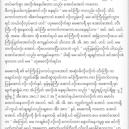
တပ်မက်စွာ အလိုးခံနေပါတော.သည်၊ အောင်အောင် ကတော.
မီးကုန်ယမ်းကုန်ဆောင်.လိုး နေရင်း “ မမ ဖင်ကြီး ကလည်း လိုးလို. သိပ်
ကောင်းတာဘဲ အိစက်နေတာဘဲ အောင် လိုးလွန်းလို. မမ ဖင်ကြီးပြုတ်သွား
ရင် ဘယ်လိုလုပ်မလဲ ဟင်” ဟုမေးလိုက်ရာ မေဧကရီ မှာ အောင်အောင်. လီး
ကြီး ကို စွဲနေတာမို. ဖင်ကြီး ကောက်ကာကော.ပေးနေရင်းက “ အင်. အင်. ဟင်.
အို. အမေ. အီးအား အို အောင်ရယ် မမ ဖင်ကြီးကို အောင် အမြဲသာလိုးပေး ဖင်
ကြီးပြုတ်အောင်လိုး ကျေနပ်တယ် သိလား အိ. အိ. အာ. အင်. ဟင်. ဟင်. မမ
တကိုယ်လုံး အောင်. ကိုပေးထားပြီးသားဘဲ ဟွင်. ” ဟုပြန်ပြောလိုက် ပါသည်၊
အောင်အောင် လည်း ကျေနပ်နေကာ “ ဒါဆို မမ ဖင်ကို ချချင်တယ် ဖင်အလိုးခံ
မှာလား ဟင် မမ ” ဟုမေးလိုက်ရင်း။
မေဧကရီ ၏ ဖင်ကြီးပြားကပ်သွားအောင် အဆုံးဖိလိုးလိုက် လီးကြီး တ
ချောင်းလုံး ကျွတ်ခါနီး အထိဆွဲထုတ်ကာ ဖင်ကြီးကော.ကာ ကြွတက်လာမှ
ပြန်ဆောင်.လိုး လိုက်နှင်. မှန်မှန်ကြီး ဆောင်.လိုးပေးနေတာမို. မေဧကရီ မှာ
မျက်နှာရှုံမဲ.ကာ အံ.ကြိတ် အလိုးခံ နေရပါတော.သည်၊ “ ဗျပွ်ဗျပွ်ဘွပ်ဈိစွ ျ ွိ
ဗျွိဗျ ွိ အီးအား အင.် အင.် အ ို အောင်ရယ်ကောင်းလိုက် တာ မောင်း
ထောင်းနေသလိုဘဲ အဟင်. အင်. အိ. အိ. အာ. ကျွတ်ကျွတ် အောင်. သဘောရှိ
ပါ ကွယ် ဖင်ချချင်လည်းချလေ အီး အား ” နှင်. မေဧကရီ ကတော. အောင်
အောင်. လီးကြီးကို ခိုက် နေတာမို. ဖင်ခံဖို.ပင် မငြင်းတော.ပေ၊ အောင်အောင်
က “ ဒါကြောင်. မမ ကချစ်လို.လိုးလို.ကောင်းတာ နောက်နေ.ကျမှ မမ ဖင်ကို
ပတ်ကင်ဖွင်.မယ် အခုတော. စောက်ပတ်ကြီးကို လိုးလို.မဝနိုင်သေးဘူး ” ဟု