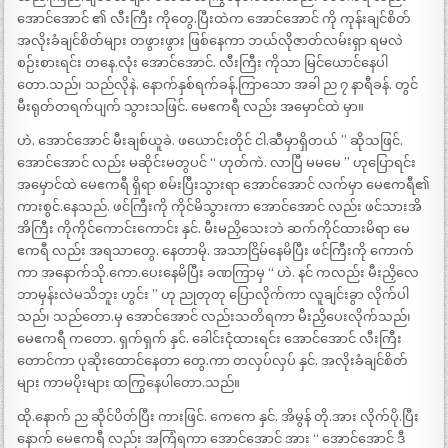
အောင်အောင် ၏ လီးကြီး ကိုတွေ.ပြီးထဲက အောင်အောင် ကို ကုန်းချင်စိတ်
အလိုးခံချင်စိတ်များ တဖွားဖွား ဖြစ်နေကာ ဘယ်လိုဇာတ်လမ်းရှာ ရမလဲ
စဉ်းစားရင်း တနေ.လုံး အောင်အောင်. လီးကြီး ကိုသာ မြင်ယောင်နေပါ
တော.သည်၊ သည်လိုနဲ. နောက်နှစ်ရက်ခန်.ကြာသော အခါ ည ၇ နာရီခန်. တွင်
မီးရုတ်တရက်ပျက် သွားသဖြင်. မေဧကရီ လည်း အမှောင်ထဲ မှာ။
ဟဲ. အောင်အောင် မီးချစ်ယူခဲ. ဖယောင်းတိုင် ငါ.ဆီမှာရှိတယ် ” ဆိုသဖြင်.
အောင်အောင် လည်း မဆိုင်းမတွပင် “ ဟုတ်ကဲ. လာပြီ မမမေ ” ဟုပြောရင်း
အမှောင်ထဲ မေဧကရီ ရှိရာ စမ်းပြီးသွားရာ အောင်အောင် လက်မှာ မေဧကရီ၏
ကားစွင်.နေသည်. ဖင်ကြီးကို ကိုင်မိသွားကာ အောင်အောင် လည်း ဖင်သားအိ
အိကြီး ကိုကိုင်ကောင်းကောင်း နှင်. မီးမညှိသေးဘဲ ဆက်ကိုင်ထားမိရာ မေ
ဧကရီ လည်း အရသာတွေ. နေတာမို. အသာငြိမ်နေမိပြီး ဖင်ကြီးကို ကောက်
ကာ အနောက်သို.ကော.ပေးနေမိပြီး ခဏကြာမှ “ ဟဲ. နင် ကလည်း မီးညှိလေ
ဘာမှန်းလဲမသိဘူး ဟွင်း ” ဟု ညုတုတု ပြောလိုက်ကာ လူချင်းခွာ လိုက်ပါ
သည်၊ သည်တော.မှ အောင်အောင် လည်းသတိရကာ မီးညှိပေးလိုက်သည်၊
မေဧကရီ ကတော. ရှက်ရှက် နှင်. ခေါင်းငုံထားရင်း အောင်အောင် လီးကြီး
တောင်ကာ ပုဆိုးထောင်နေတာ တွေ.ကာ တလှပ်လှပ် နှင်. အလိုးခံချင်စိတ်
များ ကာမပိုးများ ထကြွနေပါတော.သည်။
ထို.နောက် ည ဆိုင်ပိတ်ပြီး ကားဖြင်. ကေကေ နှင်. အိမွန် တို.အား လိုက်ပို.ပြီး
နောက် မေဧကရီ လည်း အကြံရကာ အောင်အောင် အား “ အောင်အောင် ဒီ