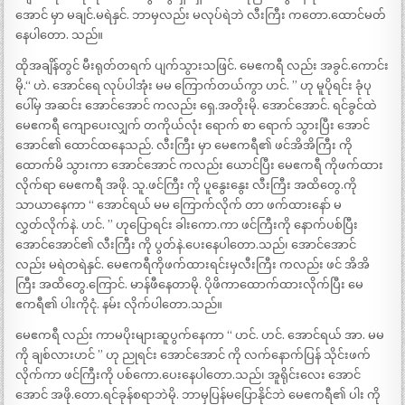
အောင် မှာ မချင်.မရဲနှင်. ဘာမှလည်း မလုပ်ရဲဘဲ လီးကြီး ကတော.ထောင်မတ်
နေပါတော. သည်။
ထိုအချိန်တွင် မီးရုတ်တရက် ပျက်သွားသဖြင်. မေဧကရီ လည်း အခွင်.ကောင်း
မို.“ ဟဲ. အောင်ရေ လုပ်ပါအုံး မမ ကြောက်တယ်ကွာ ဟင်. ” ဟု မူပိုရင်း ခုံပု
ပေါ်မှ အဆင်း အောင်အောင် ကလည်း ရှေ.အတိုးမို. အောင်အောင်. ရင်ခွင်ထဲ
မေဧကရီ ကျောပေးလျှက် တကိုယ်လုံး ရောက် စာ ရောက် သွားပြီး အောင်
အောင်၏ ထောင်ထနေသည်. လီးကြီး မှာ မေဧကရီ၏ ဖင်အိအိကြီး ကို
ထောက်မိ သွားကာ အောင်အောင် ကလည်း ယောင်ပြီး မေဧကရီ ကိုဖက်ထား
လိုက်ရာ မေဧကရီ အဖို. သူ.ဖင်ကြီး ကို ပူနွေးနွေး လီးကြီး အထိတွေ.ကို
သာယာနေကာ “ အောင်ရယ် မမ ကြောက်လိုက် တာ ဖက်ထားနော် မ
လွှတ်လိုက်နဲ. ဟင်. ” ဟုပြောရင်း ခါးကော.ကာ ဖင်ကြီးကို နောက်ပစ်ပြီး
အောင်အောင်၏ လီးကြီး ကို ပွတ်နဲ.ပေးနေပါတော.သည်၊ အောင်အောင်
လည်း မရဲတရဲနှင်. မေဧကရီကိုဖက်ထားရင်းမှလီးကြီး ကလည်း ဖင် အိအိ
ကြီး အထိတွေ.ကြောင်. မာန်ဖီနေတာမို. ပိုဖိကာထောက်ထားလိုက်ပြီး မေ
ဧကရီ၏ ပါးကိုငုံ. နမ်း လိုက်ပါတော.သည်။
မေဧကရီ လည်း ကာမပိုးများဆူပွက်နေကာ “ ဟင်. ဟင်. အောင်ရယ် အာ. မမ
ကို ချစ်လားဟင် ” ဟု ညုရင်း အောင်အောင် ကို လက်နောက်ပြန် သိုင်းဖက်
လိုက်ကာ ဖင်ကြီးကို ပစ်ကော.ပေးနေပါတော.သည်၊ အူရိုင်းလေး အောင်
အောင် အဖို.တော.ရင်ခုန်စရာဘဲမို. ဘာမှပြန်မပြောနိုင်ဘဲ မေဧကရီ၏ ပါး ကို