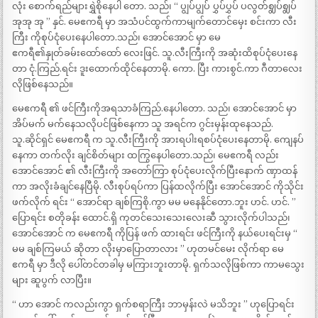
လုံး စောက်ရည်များရွှဲစိုနေပါ တော. သည်၊ “ ပျွပ်ပျွပ် ပွှပ်ပွှပ် ပလွတ်ဈွပ်ဈွပ်
အုအု အု ” နှင်. မေဧကရီ မှာ အသံပင်ထွက်ကာမျက်တောင်မှေး စင်းကာ လီး
ကြီး ကိုစုပ်ငုံပေးနေပါတော.သည်၊ အောင်အောင် မှာ မေ
ဧကရီ၏နှုတ်ခမ်းထော်ထော် လေးဖြင်. သူ.လီးကြီးကို အဆုံးထိစုပ်ငုံပေးနေ
တာ ငုံ.ကြည်.ရင်း ဒူးထောက်ထိုင်နေတာမို. ကော. ပြီး ကားစွင်.ကာ ဂီတာလေး
လိုဖြစ်နေသည်။
မေဧကရီ ၏ ဖင်ကြီးကိုအရသာခံကြည်.နေပါတော. သည်၊ အောင်အောင် မှာ
အိပ်မက် မက်နေသလိုပင်ဖြစ်နေကာ သူ အရင်က ဂွင်းမှန်းထုနေသည်.
သူ.ဆိုင်ရှင် မေဧကရီ က သူ.လီးကြီးကို အားရပါးရစပ်ငုံပေးနေတာမို. ကျေနပ်
နေကာ တက်လိုး ချင်စိတ်များ ထကြွနေပါတော.သည်၊ မေဧကရီ လည်း
အောင်အောင် ၏ လီးကြီးကို အတော်ကြာ စုပ်ငုံပေးလိုက်ပြီးနောက် ဏှာထန်
ကာ အလိုးခံချင်နေပြီမို. လီးစုပ်ရပ်ကာ ပြန်ထလိုက်ပြီး အောင်အောင် ကိုသိုင်း
ဖက်လိုက် ရင်း “ အောင်ရာ ချစ်ကြစို.ကွာ မမ မနေနိုင်တော.ဘူး ဟင်. ဟင်. ”
ပြောရင်း စတိုခန်း ထောင်.ရှိ ကုတင်သေးသေးလေးဆီ သွားလိုက်ပါသည်၊
အောင်အောင် က မေဧကရီ ကိုပြန် ဖက် ထားရင်း ဖင်ကြီးကို နယ်ပေးရင်းမှ “
မမ ချစ်ကြမယ် ဆိုတာ လိုးမှာပြောတာလား ” ဟုတမင်မေး လိုက်ရာ မေ
ဧကရီ မှာ ဒီလို ပေါ်တင်တခါမှ မကြားဘူးတာမို. ရှက်သလိုဖြစ်ကာ ကာမသွေး
များ ဆူပွက် လာပြီး။
“ ဟာ အောင် ကလည်းကွာ ရှက်စရာကြီး ဘာမှန်းလဲ မသိဘူး ” ဟုပြောရင်း