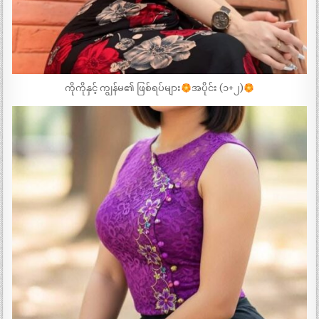
ကိုကိုနှင့် ကျွန်မ၏ ဖြစ်ရပ်များ
အပိုင်း (၁+၂)