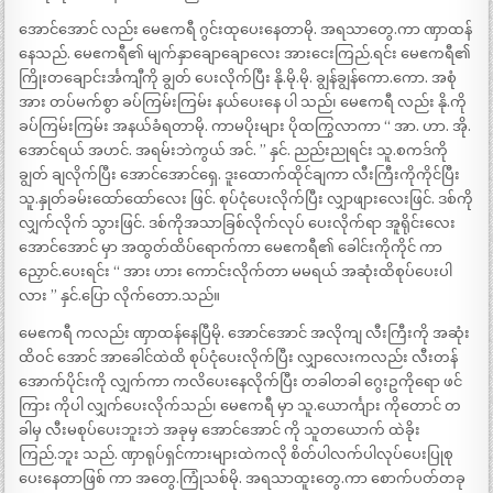
အောင်အောင် လည်း မေဧကရီ ဂွင်းထုပေးနေတာမို. အရသာတွေ.ကာ ဏှာထန်
နေသည်. မေဧကရီ၏ မျက်နှာချောချောလေး အားငေးကြည်.ရင်း မေဧကရီ၏
ကြိုးတချောင်းင်္အကျီကို ချွတ် ပေးလိုက်ပြီး နို.မို.မို. ချွန်ချွန်ကော.ကော. အစုံ
အား တပ်မက်စွာ ခပ်ကြမ်းကြမ်း နယ်ပေးနေ ပါ သည်၊ မေဧကရီ လည်း နို.ကို
ခပ်ကြမ်းကြမ်း အနယ်ခံရတာမို. ကာမပိုးများ ပိုထကြွလာကာ “ အာ. ဟာ. အို.
အောင်ရယ် အဟင်. အရမ်းဘဲကွယ် အင်. ” နှင်. ညည်းညုရင်း သူ.စကဒ်ကို
ချွတ် ချလိုက်ပြီး အောင်အောင်ရှေ. ဒူးထောက်ထိုင်ချကာ လီးကြီးကိုကိုင်ပြီး
သူ.နှုတ်ခမ်းထော်ထော်လေး ဖြင်. စုပ်ငုံပေးလိုက်ပြီး လျှာဖျားလေးဖြင်. ဒစ်ကို
လျှက်လိုက် သွားဖြင်. ဒစ်ကိုအသာခြစ်လိုက်လုပ် ပေးလိုက်ရာ အူရိုင်းလေး
အောင်အောင် မှာ အထွတ်ထိပ်ရောက်ကာ မေဧကရီ၏ ခေါင်းကိုကိုင် ကာ
ညှောင်.ပေးရင်း “ အား ဟား ကောင်းလိုက်တာ မမရယ် အဆုံးထိစုပ်ပေးပါ
လား ” နှင်.ပြော လိုက်တော.သည်။
မေဧကရီ ကလည်း ဏှာထန်နေပြီမို. အောင်အောင် အလိုကျ လီးကြီးကို အဆုံး
ထိဝင် အောင် အာခေါင်ထဲထိ စုပ်ငုံပေးလိုက်ပြီး လျှာလေးကလည်း လီးတန်
အောက်ပိုင်းကို လျှက်ကာ ကလိပေးနေလိုက်ပြီး တခါတခါ ဂွေးဥကိုရော ဖင်
ကြား ကိုပါ လျှက်ပေးလိုက်သည်၊ မေဧကရီ မှာ သူ.ယောင်္ကျား ကိုတောင် တ
ခါမှ လီးမစုပ်ပေးဘူးဘဲ အခုမှ အောင်အောင် ကို သူတယောက် ထဲခိုး
ကြည်.ဘူး သည်. ဏှာရုပ်ရှင်ကားများထဲကလို စိတ်ပါလက်ပါလုပ်ပေးပြုစု
ပေးနေတာဖြစ် ကာ အတွေ.ကြုံသစ်မို. အရသာထူးတွေ.ကာ စောက်ပတ်တခု