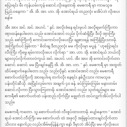
ပြောရင်း မီး ကုန်ယမ်းကုန် ဆောင်.လိုးနေတာမို. မေဧကရီ မှာ ကာမသုခ
ပြည်.ဝနေကာ “ အိ. အိ. အာ. ဟာ. အို. အောင်ရယ် တညလုံး မအိပ်ဘဲ လိုးပေး
နော်။
အီး အား အင်. အင်. အဟင်. ” နှင်. အလိုးခံနေ ရင်းမှပင် အလိုရမက်ကြီးကာ
ဏှာထန်နေပါတော.သည်၊ အောင်အောင် လည်း ပိုက်ဆံရှိပြီး ဒီလို ဏှာကြီး
သည်. စော်ကြီးကို ကောင်းကောင်းလိုးပေးပြီး ချုစားရန် အကြံရှိပြီးသားမို.
အကြိုက်ပင် ဖြစ်ကာ “ စိတ်ချ ဒီတညလုံး မမ ကိုလိုးမှာ မပူနဲ. ” ဟုပြောရင်း
လီးကြီး ကိုမွှေ.ရမ်းကာလိုးပေး လိုက်ရာ “ အာ. ဟာ. အို. အောင်ရယ် ဘယ်လို
များလုပ်လိုက်တာလဲကွယ် အင်. အဟင်. ဟင်. အီး အား အို ကောင်းလိုက်တာ
ဆောင်. ဆောင်. မမ ပြီးချင်နေပြီ အိ. အိ. အာ. ဟာ. ” နှင်. မေဧကရီ မှာ အထွတ်
ထိပ်ရောက်နေပါတော.သည်၊ သည်လိုနှင်. အောင်အောင် လည်း မေဧကရီ
စောက်ပတ်ကြီးကို အားရပါးရ တက်လိုး နေရင်း နှစ်ဦးသား ကာမသုခ
ပန်းတိုင်ဆီသို. အပြိုင်လှမ်းကာ အချက် ၄၀ ခန်. ခပ်ကြမ်းကြမ်း မနားတမ်း
ဆောင်.လိုးကာ ပြီးသွားကြတာမို. အောင်အောင် လည်း သုတ်ရည်များ မေ
ဧကရီ၏ စောက်ပတ်ထဲ ပန်းထည်.လိုက်ပြီး မချွတ်ဘဲ ထပ်လျှက်အိပ်လိုက်ပါ
သည်။
မေဧကရီ ကတော. သူ.စောက်ပတ်ထဲ လီးစွပ်ထားတာမို. ပျော်နေကာ “ အောင်
ရယ် အောင်.လီးကြီး မမ စောက်ပတ် ထဲ အခုလို အမြဲစွပ်ထားချင်လိုက်တာ
သိလား နောက်ည လည်းအိမ်မပြန်နဲ.ကွာ နော် ဒီမှာဘဲ အိပ်ပြီး မမ ကိုလိုးပေး