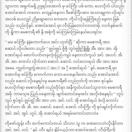
သွားကာ အရှက်မရှိ ညုရင်းအောက် မှ ဖင်ကြီး ပစ် ကော. ပေးလိုက် ပါသည်၊
အောင်အောင် ကတော. ကျေနပ်နေကာ ဒီစော်ကြီးအား အသာချုကာ လိုးရင်း
အလစ် ပေးလျှင် ညိုချောလေး ကေကေ. ကိုပါ လိုးရန်ကြံစည် နေတာ ဖြစ်
သည်၊ သည်လိုနှင်. အောင်အောင် မှာ လီးပြန်တောင်လာတာမို. လက်နှစ်ဖက်
ကို ရှိုကာ မေဧကရီ ၏ နို.အစုံကို ခပ်ကြမ်းကြမ်းနယ်ပေးရင်း။
“ မမ ဖင်ကြီး နဲနဲကောက်ပေး အင်း ဟုတ်ပြီ ” ဆိုကာ မေဧကရီ အား
ဆောင်.လိုးပါတော.သည်၊ “ ဗျွပ်ဗျွပ် ဇွိဇွိ ဘွပ်ဗျွိဗျွိ ဈွိဈွိ အီး အား အာ. အို.
အောင်ရယ် စောက်ပတ်တခုလုံးပြည်.ကျပ် နေတာဘဲကွယ် အင်. အဟင်. အိ.
အိ. အာ. ကောင်း လိုက်တာ ဆောင်. ဆောင်. လင်လေးရယ် အီး အား အား
အမေ. ကျွတ်ကျတွ်အဟင.် အင.် အ ို အောင်ရယ် ” နှင်. မေဧကရီ မှာ
အောက်မှ ဖင်ကြီး ကောက်ကာ ကော.ပေးနေပါတော.သည်၊ အောင်အောင်
လည်း ဆောင်.လိုးနေရင်းမှ မေဧကရီ၏ လည်ဂုတ်ကို တအား စုပ်နမ်း
ပေးလိုက်ရာ မေဧကရီ၏ လည်တိုင်မှာ အနီကွတ်ပင်ထင်သွားကာ မေဧကရီ
အဖို. ကာမသုခ ပြည်.ဝနေတာမို. မျက်တောင်မှေးစင်း အလိုးခံနေရင်း “ ဘွပ်
ဘွပ် စွပ်စွပ် ဗျွပ်ဗျွိ အီး အား ဟာ. အင်. ဟင်. အို အောင်ရယ် ခံလို.ကောင်း
လိုက်တာ အိ. အိ. အာ. ဆောင်. ဆောင်. အောင်. လီးကြီး ကို စုပ်ချင်လိုက်တာ
အင်. အင်. အွင်. ဟွင်. အို. အောင်ရယ် အရမ်းကောင်းတာဘဲ။
ကိုဇော်ထွန်း လီး ထက်ကောင်းတယ် သိလား သူ က ခဏလေးဘဲလိုးနိုင်တာ
အင်. အင်. ဟင်. ” နှင်. လီး ချင်း နှိုင်းယှဉ်ကာ အောင်အောင်. လီးကြီးကို