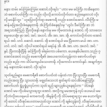
နှင်။
မနား တမ်း ခပ်ကြမ်းကြမ်း ဆောင်.လိုးရင်း “ ဟား မမ ဖင်ကြီး ကအိနေတာ
ဘဲ စောက်ပတ်ကြီး က လည်း လိုးလို.ကောင်းလိုက်တာ စည်းနေတာဘဲ လိုး
လို.မဝနိုင်ဘူး ” ဟုပြောလိုက်ရာ မေဧကရီ လည်း အောင်အောင်. လီးကြီး မ
ဆန်.မပြဲအလိုးခံနေရတာမို. အံ.ကြိတ်ခံနေရင်းမှ “ဟွင်း ဒီဖင်ကြီး စာ ဘဲ
အရသာခံကြည်. ပြီးလိုးနော် နောက်မှ မမ ကိုမထားခဲ.နဲ. အောင်. ကို သားလေး
မွေးပေးအုံး မှာ အင်. အင်. အဟင်. အီး အာ. အာ. အို. ကောင်းလိုက်တာ အောင်
ရယ် အင်. ဟင်. ဆောင်. ဆောင်. အို အောင်ရယ် မမ ပြီးတော.မယ် အာ. ဟာ.
ဟင်. ဟင်. အင်. လိုးပါ အောင်ရယ် မရပ်နဲ. အိ. အိ. အာ. ဟာ. အဟင်. အင်. ”
နှင်. ပြီးကာနီးပြီမို. ဖင်ကြီးကို ခါရမ်းကာ ပစ်ကော. ပေးနေမိပါတော.သည်၊ ၇
အောင်အောင် လည်း မေဧကရီ၏ အပေးကောင်းလွန်းကာ စောက်ပတ်မှာ
လည်း စည်း ကာ သိပ်မကျယ်သေးတာမို. လိုးကောင်း ကောင်းနှင်. အချက်၅၀
ခန်. မနားတမ်း ဆောင်. လိုး ရင်း။
သုတ်ရည်များ မေဧကရီ၏ စောက်ပတ်ထဲ ပန်းထဲ.ကာ ပြီးသွားပြီး မေဧကရီ
လည်းအတူ ပြီး သွားတာမို. မချွတ်သေးဘဲ စွတ်ရက် ထပ်အိပ်နေကြပြီး
စောက်ပတ် ရှုံပွရှုံပွလုပ်ကာ သုတ် ရည် များညှစ်ယူနေရင်းက “ ဒါပဲနော်
အောင် မမ ကိုပစ်မသွားရဘူး အောင်. အလိုကျ မမအကုန် လုပ် ပေးမယ် မမ
ကိုဘဲလိုးပေးရမယ် ကေကေတို. အိမွန်တို.ကို သိပ်မရောရဘူး မမ ယောင်္ကျား
ကို တောင် လီးစုပ်ပေးတာမဟုတ်ဘူး အောင်.ကို ချစ်လွန်းလို. လီးစုပ်ပေးတာ
သိလား ချစ်လင် လေး” ဟုပြောကာ မေဧကရီ မှာ အောင်အောင်. လီးကြီးကို စွဲ