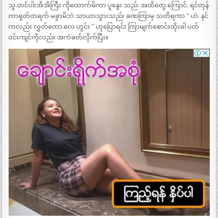
သူ.တင်ပါးအိအိကြီး ကိုထောက်မိကာ ပူနွေး သည်. အထိတွေ.ကြောင်. ရင်တုန်
ကာရုတ်တရက် မခွာမိဘဲ သာယာသွားသည်၊ ခဏကြာမှ သတိရကာ “ ဟဲ. နင်
ကလည်း လွှတ်တော.လေ ဟွင်း ” ဟုပြောရင်း ကြာမျက်စောင်းထိုးခါ ပတ်
ဝင်းကျင်ကိုလည်း အကဲခတ်လိုက်ပြီး။