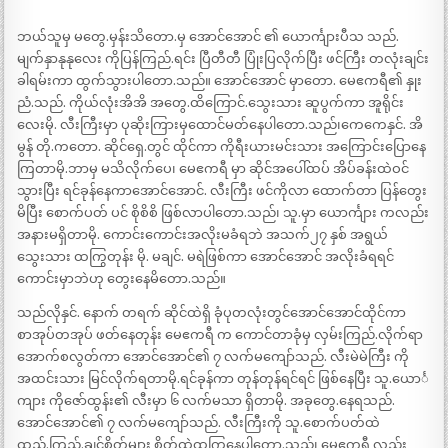
ဘယ်သူမှ မတွေ.မှန်းသိတော.မှ အောင်အောင် ၏ ယောင်္ကျားပီသ သည်.
မျက်နှာနုနုလေး ကိုပြန်ကြည်.ရင်း ပြီတီတီ ပြုံးပြလိုက်ပြီး ဖင်ကြီး တလုံးချင်း
ခါရမ်းကာ ထွက်သွားပါတော.သည်။ အောင်အောင် မှာတော. မေဧကရီ၏ နှုး
ညံ.သည်. ကိုယ်လုံးအိအိ အတွေ.ထိကြောင်.သွေးသား ဆူပွက်ကာ အူရိုင်း
လေးမို. လီးကြီးမှာ ပုဆိုးကြားမှထောင်မတ်နေပါတော.သည်၊ကေကေနှင်. အိ
မွန် တို.ကတော. ဆိုင်ရှေ.တွင် ထိုင်ကာ ကိုရီးယားမင်းသား အကြောင်းပြောနေ
ကြတာမို.ဘာမှ မသိလိုက်ပေ၊ မေဧကရီ မှာ ဆိုင်အပေါ်ထပ် အိပ်ခန်းထဲဝင်
သွားပြီး ရင်ခုန်နေကာအောင်အောင်. လီးကြီး ဖင်ကိုလာ ထောက်တာ ပြန်တွေး
မိပြီး စောက်ပတ် ပင် စိုစိစိ ဖြစ်လာပါတော.သည်၊ သူ.မှာ ယောင်္ကျား ကလည်း
အနားမရှိတာမို. ကောင်းကောင်းအလိုးမခံရဘဲ အသက်၂၇ နှစ် အရွယ်
သွေးသား ထကြွတုန်း မို. မချင်. မရဲဖြစ်ကာ အောင်အောင် အလိုးခံရရင်
ကောင်းမှာဘဲဟု တွေးနေမိတော.သည်။
သည်လိုနှင်. နောက် တရက် ဆိုင်ထဲရှိ ခုံပုတလုံးတွင်အောင်အောင်ထိုင်ကာ
စာအုပ်တအုပ် ဖတ်နေတုန်း မေဧကရီ က ကောင်တာခုံမှ လှမ်းကြည်.လိုက်ရာ
အောက်စလွတ်ကာ အောင်အောင်၏ ၇ လက်မကျော်သည်. လီးမဲမဲကြီး ကို
အထင်းသား မြင်လိုက်ရတာမို.ရင်ခုန်ကာ တုန်တုန်ရင်ရင် ဖြစ်နေပြီး သူ.ယောင်္
ကျား ကိုဇော်ထွန်း၏ လီးမှာ ၆ လက်မသာ ရှိတာမို. အခုတွေ.နေရသည်.
အောင်အောင်၏ ၇ လက်မကျော်သည်. လီးကြီးကို သူ.စောက်ပတ်ထဲ
ထည်.ကြည်.ချင်စိတ်များ စိတ်ထဲထကြွနေပါတော.သည်၊ မေဧကရီ လည်း