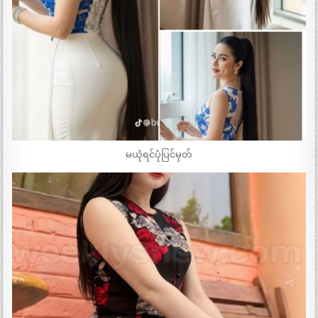
မယုံရင်ပုံပြင်မှတ်