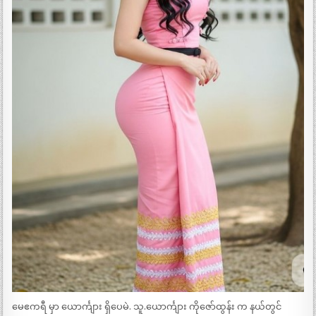
မေဧကရီ မှာ ယောင်္ကျား ရှိပေမဲ. သူ.ယောင်္ကျား ကိုဇော်ထွန်း က နယ်တွင်