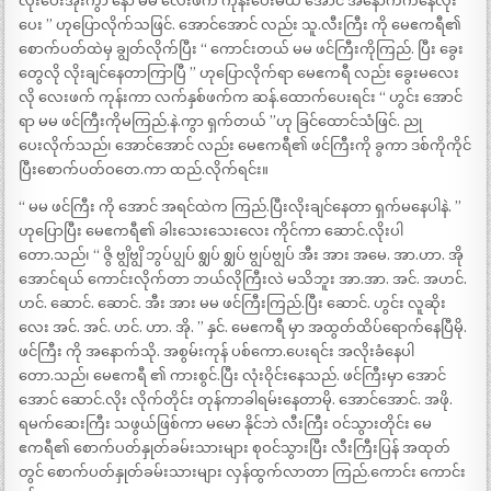
လိုးပေးအုံးကွာ နော် မမ လေးဖက် ကုန်းပေးမယ် အောင် အနောက်ကနေလိုး
ပေး ” ဟုပြောလိုက်သဖြင်. အောင်အောင် လည်း သူ.လီးကြီး ကို မေဧကရီ၏
စောက်ပတ်ထဲမှ ချွတ်လိုက်ပြီး “ ကောင်းတယ် မမ ဖင်ကြီးကိုကြည်. ပြီး ခွေး
တွေလို လိုးချင်နေတာကြာပြီ ” ဟုပြောလိုက်ရာ မေဧကရီ လည်း ခွေးမလေး
လို လေးဖက် ကုန်းကာ လက်နှစ်ဖက်က ဆန်.ထောက်ပေးရင်း “ ဟွင်း အောင်
ရာ မမ ဖင်ကြီးကိုမကြည်.နဲ.ကွာ ရှက်တယ် ”ဟု ခြင်ထောင်သံဖြင်. ညု
ပေးလိုက်သည်၊ အောင်အောင် လည်း မေဧကရီ၏ ဖင်ကြီးကို ခွကာ ဒစ်ကိုကိုင်
ပြီးစောက်ပတ်ဝတေ.ကာ ထည်.လိုက်ရင်း။
“ မမ ဖင်ကြီး ကို အောင် အရင်ထဲက ကြည်.ပြီးလိုးချင်နေတာ ရှက်မနေပါနဲ. ”
ဟုပြောပြီး မေဧကရီ၏ ခါးသေးသေးလေး ကိုင်ကာ ဆောင်.လိုးပါ
တော.သည်၊ “ ဇွိ ဗျွိဗျွိ ဘွပ်ပျွပ် ဈွပ် ဈွပ် ဗျွပ်ဗျွပ် အီး အား အမေ. အာ.ဟာ. အို
အောင်ရယ် ကောင်းလိုက်တာ ဘယ်လိုကြီးလဲ မသိဘူး အာ.အာ. အင်. အဟင်.
ဟင်. ဆောင်. ဆောင်. အီး အား မမ ဖင်ကြီးကြည်.ပြီး ဆောင်. ဟွင်း လူဆိုး
လေး အင်. အင်. ဟင်. ဟာ. အို. ” နှင်. မေဧကရီ မှာ အထွတ်ထိပ်ရောက်နေပြီမို.
ဖင်ကြီး ကို အနောက်သို. အစွမ်းကုန် ပစ်ကော.ပေးရင်း အလိုးခံနေပါ
တော.သည်၊ မေဧကရီ ၏ ကားစွင်.ပြီး လုံးဝိုင်းနေသည်. ဖင်ကြီးမှာ အောင်
အောင် ဆောင်.လိုး လိုက်တိုင်း တုန်ကာခါရမ်းနေတာမို. အောင်အောင်. အဖို.
ရမက်ဆေးကြီး သဖွယ်ဖြစ်ကာ မမော နိုင်ဘဲ လီးကြီး ဝင်သွားတိုင်း မေ
ဧကရီ၏ စောက်ပတ်နှုတ်ခမ်းသားများ စုဝင်သွားပြီး လီးကြီးပြန် အထုတ်
တွင် စောက်ပတ်နှုတ်ခမ်းသားများ လှန်ထွက်လာတာ ကြည်.ကောင်း ကောင်း