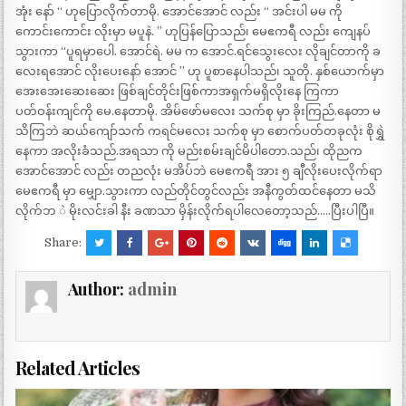
အုံး နော် “ ဟုပြောလိုက်တာမို. အောင်အောင် လည်း “ အင်းပါ မမ ကို
ကောင်းကောင်း လိုးမှာ မပူနဲ. ” ဟုပြန်ပြောသည်၊ မေဧကရီ လည်း ကျေနပ်
သွားကာ “ပူရမှာပေါ. အောင်ရဲ. မမ က အောင်.ရင်သွေးလေး လိုချင်တာကို ခ
လေးရအောင် လိုးပေးနော် အောင် ” ဟု ပူစာနေပါသည်၊ သူတို. နှစ်ယောက်မှာ
အေးအေးဆေးဆေး ဖြစ်ချင်တိုင်းဖြစ်ကာအရှက်မရှိလိုးနေ ကြကာ
ပတ်ဝန်းကျင်ကို မေ.နေတာမို. အိမ်ဖော်မလေး သက်စု မှာ ခိုးကြည်.နေတာ မ
သိကြဘဲ ဆယ်ကျော်သက် ကရင်မလေး သက်စု မှာ စောက်ပတ်တခုလုံး စိုရွှဲ
နေကာ အလိုးခံသည်.အရသာ ကို မည်းစမ်းချင်မိပါတော.သည်၊ ထိုညက
အောင်အောင် လည်း တညလုံး မအိပ်ဘဲ မေဧကရီ အား ၅ ချီလိုးပေးလိုက်ရာ
မေဧကရီ မှာ မျှော.သွားကာ လည်တိုင်တွင်လည်း အနီကွတ်ထင်နေတာ မသိ
လိုက်ဘ ဲ မိုးလင်းခါ နီး ခဏသာ မှိန်းလိုက်ရပါလေတော့သည်…..ပြီးပါပြီ။
Share:
Author:
admin
Related Articles