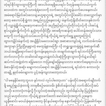
တဲ့ရင်စိုင်ထွားထွားကြီးကို အားပါးတရစို့ပေးရင်း ပိတုန်းရောင်လယ်ကွက်
လေးထဲက အတွင်းသားရဲရဲလေးကို လက်ခလယ်နဲ့ ထွန်ယက်ပေးနေတယ်၊
အမဲရောင်မြတ်ခင်းလေးနဲ့ မဟူရာဂူဝရဲ့ အတွင်းပိုင်းလှိုင်ခေါင်း တလျှောက်မှာ
တော့ စေးကပ်စိုရွှဲကာ အရည်လှည့်နေလေရဲ့၊ မဲနက်တဲ့နို့ထိတ်လေးနှစ်ဘက်
ကို လျှာနဲ့ရှိုက်ယူဆော့ကစားလိုက် အညိုရင့်ရင့်လည်တိုင်ဝင့်ဝင့်ကို ပါးစပ်နဲ့
စုပ်ယူနမ်းရှိုက်လိုက် နုညံ့တုတ်ခိုင်ပြီး အာဖရိကဆန်တဲ့ ပေါင်တန်အတွင်းသား
တွေကို လက်နဲ့ပွတ်သပ်ပေးလိုက်နဲ့ ကိုယ့်ရဲ့အကွက်ရွှေ့မှုတွေကြောင့်
ထွားကျိုင်းမဲနက်တဲ့ အပျိုရိုင်းမလေးခင်ဗျာ အစာစားကျင်းရဲ့ လက်တစ်ကမ်း
အကွာမှာ ကြိုးငြိနေရှာတဲ့ မေထုန်နွားမကြီး လို တရှူးရှူးတရှဲရှဲနဲ့ အစာခွက်ဆီ
ဘယ်အချိန်ရောက်မလဲ ရုံးကန်နေရတယ်၊ တချက်တချက် ရင်ဘက်ကြီးကော့
တက်လာလိုက်၊ တခါတခါ မွှေ့ယာနဲ့တင်ပါးဆုံကြီးခွာသွားလိုက်နဲ့ မသိရင်
ဆပ်ကပ်အဖွဲ့ထဲက မြွေမလေး ကပြဖျော်ဖြေနေသလား အောက်မေ့ရတယ်၊ မ
ခံစားနိုင်တဲ့အဆုံး ချောကလပ်ရောင် အပျိုရိုင်းမလေးရဲ့ ရင်ထဲက စကားလုံး
တချို့ နှုတ်ခမ်းဖျားက ပွင့်အန်ကျလာတော့တယ်၊
“ငါ မနေနိုင်တော့ဘူးဟ နင်ကလဲ လုပ်ပါတော့ဟာ” ပန်းတိုင်အရောက်ချီတက်
ဖို့ မရည်ရွယ်ခဲ့တာမို့ ဘာမှစီစဉ်မထားမိ၊ ခွဲစိတ်ခန်းဝင်ရင် လက်အိပ်လိုအပ်
သလို၊ ဘောလုံးကန်လို့ ဂိုးသွင်းတဲ့အခါမှာလည်း ဘွတ်ဖိနပ်ပါမှ ပြည့်စုံလေ
သည် မဟုတ်လား၊ ကိုယ့်ရဲ့ဖွားဖက်တော် မောင်မဲလုံးအတွက် ညနေက
ယူနီဖောင်း မဝယ်ခဲ့ရလေတော့ ဖိုင်နယ်ရောက်မှ နောက်ကြောင်း ပြန်ခေါက်ရမ