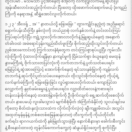
တွင်းပမာ .. မသိမသာ ပွင့်အာနေတဲ့ စအိုဝကို လက်ငြိုးလက်မနဲ့ ဆွဲဟပြီး
အုန်းဆီလောင်းထည့်လိုက်တယ်၊ ပြီးတော့ ထိုးဖောက်ဝင်ရောက်မယ့် ဒုံးကျည်
ကြီးကို နေရာအနှံ့ ဆီရွှဲအောင်လူးလိုက်တယ်၊
၁ ၂ ၃ ‘ အီးးးရှ် _ အ’ ” နာတယ်လို့ ဖြေးဖြေး ” ထွားကျိုင်းနုညံ့တဲ့ အညိုရောင်
ရှောက်ပန်းသီးကြီး နှစ်လုံးကို ဘယ်ညာစုံ လက်နှစ်ဘက်နဲ့ တင်းတင်းကြပ်
ကြပ်ဆုပ်ကိုင်ပြီး ကျုံ့သွားလိုက်၊အာလာလိုက်နဲ့ မြူဆွယ်နေတဲ့ အနောက်
တံခါးဝထဲ အမဲရောင်ဒုန်းကျည်ထိတ်ဖူးကြီး စိုက်ထည့်ထိုးသွင်းလိုက်တယ်၊
ညှစ်အားကောင်းတဲ့ ကြွက်သားနံရံတွေက တင်းကြပ်စွာစုပ်ယူပြီး ကွမ်းသီး
လုံးကြီးကို ငုံထားလိုက်ချိန်မှာ နာကျင်မှုကို ငြိမ်သက်စွာ ခံယူနေတဲ့ မေထုန်
နွားမကြီးရဲ့ ဗိုက်သားတပြင်လုံးကို လက်တဘက်နဲ့ ပွတ်သတ်ပေးရင်း
မြေပြင်ရဲ့ဆွဲအားကြောင့် အောက်စိုက်နေတဲ့ ရင်သားနှစ်မြွာကို ကျန်လက်
တဘက်နဲ့ ဆုပ်ကိုင်ပွတ်သပ်ပေးနေတယ်၊ ထိုးသွင်းစိုက်ဝင်နေတဲ့ ကိုယ့်ရဲ့
လက်နက်မဲကြီးကို ဖြေးဖြေးခြင်း လှုပ်ရှားပေးလိုက်တယ်၊ ကျောပြင်တ
လျှောက်ကို နှုတ်ခမ်းမွှေးနဲ့ ပွတ်ပေးရင်း၊ လျှာထိတ်လေးနဲ့ကစားရင်း
တန်းလန်းစိုက်နေတဲ့ တဏာမြှားမိုက်ကို ဦးခိုက်လျက် ရှေ့ဆက်တိုးစေလိုက်
တယ်၊ နာပေမယ့် လူးခါမသွားပဲ မျက်စိစုံမှိတ် အံကြိတ်ခံနိုင်တဲ့ သူငယ်ချင်းမ
ကိုတော့ စိတ်ထဲ၊နှလုံးသားထဲက လိုက်လိုက်လှဲလှဲ ချီးကျူးမိတယ်၊ အသွင်း
အထုတ်မှန်မှန်နဲ့ တစ်စတစ်စမြန်ဆန်လာတဲ့ တီးကွက်ကို ကိုယ်တိုင်တီး
ခက်ရင်း ရာဂဂယက်ထဲကို နစ်မြုတ်သွားခဲ့ပြီ၊ နောက်စိနားမှာ ခေါက်းစီးကွင်း
နဲ့ စီးနှောင်ထားတဲ့ တွန်လိမ်ကောက်ကွေ့တဲ့ ဆံနွယ်ရိုင်းတွေကို စုကိုင်ပြီး