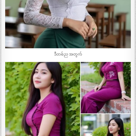
ဒီတစ်ည အတွက်