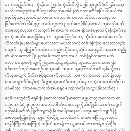
ဘက်လှည့်အိပ်တဲ့၊ ကိုယ့်အကြောင်းကိုယ်သိလို့ မဖြစ်ဘူးဇွတ်ပိတ်ငြင်းတော့
လည်း တစ်ညလုံးမအိပ်ဘူး နင်လည်းမအိပ်နဲ့တဲ့ စကားထိုင်ပြောကြမယ်တဲ့၊
မှောင်မိုက်တဲ့ညတစ်ည လမင်းကမသာ မီးကမလာ အိပ်ယာထက်မှာ တ
ခြင်ထောင်ထဲ အိပ်ရမှာ ဘယ်ကျားက ဥပုတ်စောင့်နိုင်မှာတဲ့လဲ၊ သူလည်းမသိ
တာတော့မဟုတ်၊ ကျားကိုက်ခံရမှာထက် တောခြောက်ခံရမှာကို ပိုကြောက်နေ
ရှာတဲ့ ဒရယ်မလေးဖြစ်နေတာ၊ သူ့အကြောင်းတော့ ကိုယ်ကကောင်းကောင်း
သိတယ်၊ မြူဆွယ်ဖျားယောင်းတာ မဟုတ်သလို လမ်းကြောင်းခင်းတာလည်း
မဟုတ်၊ သူ ကြောက်တတ်တာလည်း ဆိုင်ကလူတိုင်း အကုန်သိ၊ အသားကညို
ဆံပင်ကကောက်ပြီး နှုတ်ခမ်းကထူသေးတယ်၊ တင်နဲ့ရင်ကတော့ မတ်
လောက်စရာပေါ့၊ သူ့ကိုကြိုက်မယ့်သူမရှိသလို သူကလည်း စကားပြော
ရင်တောင် စည်းအကျော်မခံဘူးနော်၊ အခုက သူကြောက်တတ်လွန်းလို့သာ
ကိုယ့်အတွက် ဒီလိုအခွင့်ရတာ၊ ကိုယ့်လည်း သူကြောက်တယ်၊ နင်ငါနဲ့တော့
ဝေးဝေးခွာအိပ်နော်တဲ့၊ မိုးရွာရတဲ့အထဲမီးကပျက်နေတာတဲ့၊ ဖယောင်းတိုင်က
လဲမရှိဘူး၊ ငါတစ်ယောက်ထဲအိပ်ရရင် ကြောက်လို့သေသွားနိုင်တယ်တဲ့ ။
ငွေမိုးစတွေစဲလို့ ရွှေမီးပြန်ရောက်လာချိန်မှာတော့ မွှေ့ယာထူထူထက်က ဇာ
ချဉ်ထောင်ရဲ့ရင်ခွင်မှာ အဝတ်မပါ ကိုယ်ဗလာနဲ့ ကိုယ်တို့နှစ်ယောက် ယမ္မက်
စည်းစိမ်ခွက်ထဲ ပြုတ်ကျလုနီးနီး အခြေအနေပေါ့၊ တွေ့မရှောင် ကျာပိန်နဲ့
အတွေ့အကြုံမရှိတဲ့ ကျွဲမကြီးတို့ရဲ့ သလွန်ထက်က အချစ်ပြိုင်ပွဲအတွက်
မာန်ဖီကြုံးဝါးနေကြတဲ့ အခိုက်အတန့်ဟာ လူ့ဘောင်လောကရဲ့စည်းဝိုင်း
အပြင်ဘက်မှာ သာယာလှိုက်မောခြင်းအပြည့်နဲ့ပါပဲ .. ချောကလက်ရောင်သန်း