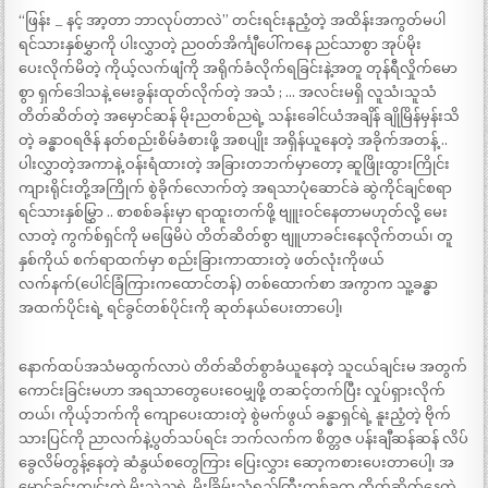
“ဖြန်း _ နင့် အာ့တာ ဘာလုပ်တာလဲ” တင်းရင်းနုညံ့တဲ့ အထိန်းအကွတ်မပါ
ရင်သားနှစ်မွှာကို ပါးလွှာတဲ့ ညဝတ်အိင်္ကျီပေါ်ကနေ ညင်သာစွာ အုပ်မိုး
ပေးလိုက်မိတဲ့ ကိုယ့်လက်ဖျံကို အရိုက်ခံလိုက်ရခြင်းနဲ့အတူ တုန်ရီလှိုက်မော
စွာ ရှက်ဒေါသနဲ့ မေးခွန်းထုတ်လိုက်တဲ့ အသံ ; … အလင်းမရှိ လူသံ၊သူသံ
တိတ်ဆိတ်တဲ့ အမှောင်ဆန် မိုးညတစ်ညရဲ့ သန်းခေါင်ယံအချိန် ချိုမြိန်မှန်းသိ
တဲ့ ခန္ဓာဝရဇိန် နတ်စည်းစိမ်ခံစားဖို့ အစပျိုး အရှိန်ယူနေတဲ့ အခိုက်အတန့် ..
ပါးလွှာတဲ့အကာနဲ့ ဝန်းရံထားတဲ့ အခြားတဘက်မှာတော့ ဆူဖြိုးထွားကြိုင်း
ကျားရိုင်းတို့အကြိုက် စွဲခိုက်လောက်တဲ့ အရသာပုံဆောင်ခဲ ဆွဲကိုင်ချင်စရာ
ရင်သားနှစ်မြွှာ .. စာစစ်ခန်းမှာ ရာထူးတက်ဖို့ ဗျူးဝင်နေတာမဟုတ်လို့ မေး
လာတဲ့ ကွက်စ်ရှင်ကို မဖြေမိပဲ တိတ်ဆိတ်စွာ ဗျူဟာခင်းနေလိုက်တယ်၊ တူ
နှစ်ကိုယ် စက်ရာထက်မှာ စည်းခြားကာထားတဲ့ ဖတ်လုံးကိုဖယ်
လက်နက်(ပေါင်ခြံကြားကထောင်တန်) တစ်ထောက်စာ အကွာက သူ့ခန္ဓာ
အထက်ပိုင်းရဲ့ ရင်ခွင်တစ်ပိုင်းကို ဆုတ်နယ်ပေးတာပေါ့၊
နောက်ထပ်အသံမထွက်လာပဲ တိတ်ဆိတ်စွာခံယူနေတဲ့ သူငယ်ချင်းမ အတွက်
ကောင်းခြင်းမဟာ အရသာတွေပေးဝေမျှဖို့ တဆင့်တက်ပြီး လှုပ်ရှားလိုက်
တယ်၊ ကိုယ့်ဘက်ကို ကျောပေးထားတဲ့ စွဲမက်ဖွယ် ခန္ဓာရှင်ရဲ့ နူးညံ့တဲ့ ဗိုက်
သားပြင်ကို ညာလက်နဲ့ပွတ်သပ်ရင်း ဘက်လက်က စိတ္တဇ ပန်းချီဆန်ဆန် လိပ်
ခွေလိမ်တွန့်နေတဲ့ ဆံနွယ်စတွေကြား ပြေးလွှား ဆော့ကစားပေးတာပေါ့၊ အ
မှောင်ခင်းကျင်းတဲ့ မိုးသဲညရဲ့ မိုးခြိမ်းသံရှည်ကြီးတစ်ခုက တိတ်ဆိတ်နေတဲ့