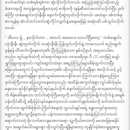
လက်ဖဝါးမှာ တစ်ရစ်ရစ်ကာ ဆွဲကိုင်လိုက်တယ်၊ အပြည့်အကြပ်ထိုးထည့်
ခံထားရလို့ အတွန့်တွေမရှိတော့တဲ့ စအိုဝကို အုန်ဆီထပ်လောင်းလိုက်ပြီး ဒုတ်
မဲကြီး တစ်ချောင်းလုံးနီးနီး နောက်ကိုဆွဲထုတ်လိုက်တယ်၊ အထဲမှာ ဒစ်တစ်ခု
စာကျန်မှ ဆံပင်တင်းတင်းဆွဲကိုင်လျက်နဲ့ မနှေးမမြန် အဆုံးထိ ပစ်သွင်းလိုက်
တယ်၊
” အီးးးးး ရှ် _ နာလိုက်တာ … အားဟ် အမလေး သေပါပြီတော့ ” တစ်ချောင်း
လုံးနီးနီး ဆွဲထုတ်လိုက် တဆုံးနီးနီး ပြန်သွင်းလိုက်နဲ့ ကာမဂယက် စည်းချက်
မှန်မှန် တီးခက်လို့နေတော့၏၊ ပြီးပြည့်စုံသော နှစ်လိုဖွယ် အရသာပါပေ
တည်း၊ တွင်းနက်ထဲကို ဝင်ရောက်ရသော ကာမခရီးမှာ ဒီ -ီး ဟာဖြင့် ပျော်
ရွှင်မြူးတူးစွာပင်၊ ကျင်ချောင်းထဲမှာ အရည်ကြည်များစိမ့်ထွက်လာပြီး
ခြေလှမ်းတွေလဲ ပိုသွက်လာတော့၏၊ ထိုးသွင်းလိုက်ချိန်မှာ အလိုက်သင့် ပွင့်
အာပြီး ဆွဲနုတ်ချိန်မှာ စုတ်ယူဖမ်းစားပေးနိုင်သော ကြွက်သားနံရံတွေကြား
ဒုတ်မဲကြီးကား ပြေးလွှားနေတော့သည်၊ အထိန်းအကွတ်မဲ့စွာ လှုပ်ခါတုံရမ်း
နေသော ရင်စိုင်နှစ်မြွာကို ဆုပ်နယ်လိုက် မဲနက်ပြောင်ဝင်းပြီး ကော့ထောင်လျှ
က် စိန်ခေါ်နေသော တင်ပါးဆုံးကြီးတွေကို ခက်ကြမ်းကြမ်းရိုက်လိုက်နဲ့ အချစ်
ပန်းတိုင်ဆီသို့ ခရီးပြင်းနှင်နေတော့တယ်၊ အောက်နှုတ်ခမ်းကို ခက်တင်းတင်း
ကိုက်ကာ မျက်စိစုံမှိတ် ကြိတ်ခံနေတဲ့ သူငယ်ချင်းမရဲ့ ခန္ဓာတခွင်မှာတော့
ချွေးတွေစီးကျလို့နေတယ်၊ ပန်ကာလေအားကရော အခန်းပြင်တင်းကဝင်
ရောက်လာတဲ့ မိုးသက်လေနုအေးကရော သူ့ကိုယ်ဗလာကို မအေးမြစေနိုင်
ဘူး၊ အချက်ပေါင်းများစွာ ထိုးသွင်းပြီးချိန်မှာတော့ တုနှိုင်းမဲ့ခံစားမှုနဲ့အတူ