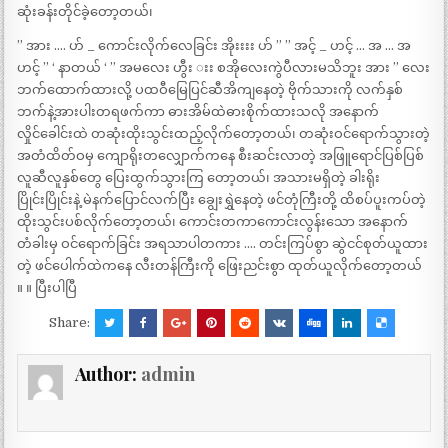
ဆုံးခန်းတိုင်ခဲ့တော့တယ်၊
” အား …. ဟ် _ ကောင်းလိုက်လေခြင်း အိုးးးး ဟ် ” ” အင့် _ ဟင့် … အ … အ
ဟင့် ” ‘ နာတယ် ‘ ” အမလေး ဟွီး းး စအိုလေးကွဲပီလားမသိဘူး အား ” လေး
ဘက်ထောက်ထားလို့ ပထဝီမြေပြင်ဆီအိကျနေတဲ့ ဗိုက်သားကို လက်နှစ်
ဘက်နဲ့အားပါးတရဖက်ကာ ဓားအိမ်ထဲဓားစိုက်ထားသလို အနောက်
လှိုင်ခေါင်းထဲ တဆုံးထိုးသွင်းထည့်လိုက်တော့တယ်၊ တဆုံးဝင်ရောက်သွားတဲ့
အတံထိတ်ဝမှ ကျောရိုးတလျှောက်ကနေ စီးဆင်းလာတဲ့ အဖြူရောင်ပြစ်ပြစ်
လူဆီလူနှစ်တွေ ပြေးထွက်သွားကြ တော့တယ်၊ အသားမရှိတဲ့ ခါးရိုး
ပြိုင်းပြိုင်းနဲ့ မဲနက်ပြောင်လက်ပြီး ချွေးရွှဲနေတဲ့ ဖင်တုံကြီးတို့ ထိစပ်ပူးကပ်တဲ့
ထိုးသွင်းပစ်လိုက်တော့တယ်၊ ကောင်းတကာကောင်းလွန်းသော အနောက်
တံခါးမှ ဝင်ရောက်ခြင်း အရသာပါတကား …. တင်းကြပ်စွာ ဆွဲငင်စုတ်ယူထား
တဲ့ ဖင်ပေါက်ထဲကနေ လီးတန်ကြီးကို ဖြေးညင်းစွာ ထုတ်ယူလိုက်တော့တယ်
။ ။ ပြီးပါပြီ
Share:
Author:
admin