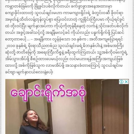
ကမ္ဘာတစ်ခြမ်းကို ဖြိုခွင်းပစ်လိုက်တယ်၊ ခက်ခွာခွာအနေအထားမှာ
ကျောခိုင်းထားတဲ့ သူငယ်ချင်းမဟာ ကာမကျားရိုင်းရဲ့ ခံတွင်းဝဆီ ခိုဝင်ရာ
အမှတ်နဲ့ ထိတ်လန့်တုန်လှုပ်စွာ ပြေးဝင်လာတဲ့ ကျွဲရိုင်းကြီးပမာ ကိုယ့်ရင်ခွင်
ထဲ တိုးဝင်ပြီး မျက်နှာအပ်ကာ ကိုယ့်ကိုတုန်ရီနေတဲ့ လက်နဲ့ သိုင်းဖတ်ပစ်လိုက်
တယ်၊ အခွင့်အခါသင့်လို့ အချိန်မလင့်ခင် ကိုယ်လည်း ပန္နက်ရိုက်ဖို့ ပြင်ဆင်
တော့တာပေါ့ … – အချိန်ကား လွန်ခဲ့သော ၁၀ နှစ်က ; အတိအကျပြောရရင်
၂၀၁၀ ခုနှစ်ရဲ့ မိုးရာသီညတစ်ည သူငယ်ချင်းမရဲ့မိဘနှစ်ပါးနဲ့ အစ်မအကြီး
ဆုံးတို့ ဇာတိမြေကို အရေးကြီးကိစ္စနဲ့ ခရီးထွက်ကြတယ်၊ သူ့အစ်ကိုဝမ်းကွဲရဲ့
အိမ်သွားအိပ်ဖို့ စီစဉ်ထားပေမယ့်လည်း လင်မယားရန်အကြီးအကျယ်ဖြစ်
ထားလို့ အစ်ကိုဖြစ်သူက လာမအိပ်ဖို့ အသနားခံတာကြောင့် သူငယ်ချင်းမ
ခင်ဗျာ မျက်နှာငယ်လေးနဲ့ပေါ့၊