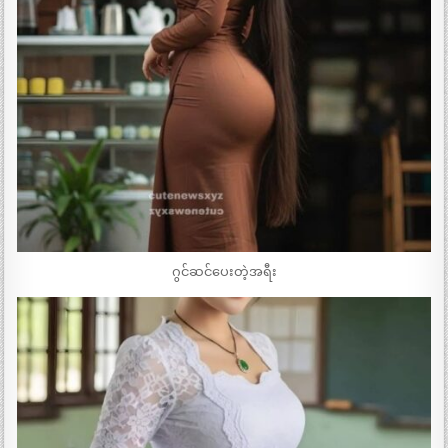
ဂွင်ဆင်ပေးတဲ့အရီး