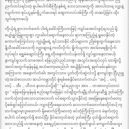
ညက်တင်းရင်းတဲ့ စူပါပေါက်စီကြီးနှစ်ရဲ့ ဘေးသားတွေကို အားပါးတရ လျှာနဲ့
လျက်ကာ စုပ်ယူနမ်းရှိှုက်ပေးရင် ချောကလပ်ဒစ်ကြီး ကို တဆင့်ခြင်း ထိုး
သွင်းရတာပေါ့၊
ကိုယ့်ရဲ့ဖွားဘက်တော် ငါးရံ့ခေါင်းကြီးဟာဖြင့် ကျင်းအောင်းခွင့်ရသည် မို့
ပျော်ရွှင်မြူးတူးစွာ လူးခါဝင်ရောက်နေတယ်၊ ရာဂအကြည့်နဲ့ ရှုမဝနိုင်တဲ့
ကောက်ကြောင်းလှ ကျွဲပျိုမရဲ့ ရင်သားစိုင် ထိပ်ဖျားက ညိုမဲစူထွက်နေသော
နို့သီးခေါင်းလေးကို လျှာဖျားနဲ့ ကလိလိုက်၊ ရှိုက်ယူကာ အငမ်းမရစို့လိုက်
လုပ်ရင်း ရွှေမဲချောင်းကြီး ရှေ့တိုးနောက်ငင်ပန်းဝင်ဖို့ လှုပ်ရှားနေတာပေါ့၊
နာကျင်မှုသက်သာအောင် ဖြေးညှင်းညင်သာစွာ အသွင်းအထုပ်လုပ် တာမို့လို့
အဝင်အထွက်မှန်မှန်နဲ့ အသံတော့မမည်ပါ၊ အပျိုရိုင်းမရဲ့ နှုတ်ခမ်းနှစ်လွှာ
အကြားက အနောက်တံခါး အတွင်းသား ပွတ်တိုက်ဆွဲငင်လို့ နာကျင်စွာ ငြီးညူ
တဲ့အသံလေးဟာ ဆယ်ကမ္ဘာတိုင် စွဲရစ်စေနိုင်လောက်တယ်၊ “အင့် _ ဟင့်
ဟင့် … အီး _ ဟီးးးး နာတယ်လို့ဆို” “နင်မညှာဘူး အား … တအားလုပ်တာပဲ
ဝူး ” ဖြေးဖြေးမှန်မှန် စည်းချက်မမြန်ပဲ ဝင်ချီထွက်ချီနဲ့ ထိတ်ဖူးဆီရွှဲ ဒုတ်မဲကြီး
လက်သုံးလုံးစာသာသာလောက် ဝင်ရောက်သွားနိုင်တဲ့ အခြေနေရောက်တော့
ပိုစစ်ရှင်ပြောင်းတယ်၊ ကျားကြီးရေသောက် လေးဘက်ထောက်စတိုင်ပေါ့ ကု
တက်ဖျားမှာဒူးထောက် မို့မောက်ကြီးမားတဲ့ ဖင်တုံကြီးကြားက မဲနက်တဲ့ဂူ
ပေါက် ဝင်ရောက်ဖို့ စတင်ပြီ၊ ခိုင်မာတုတ်ခဲတဲ့ ဒုတ်မဲကြီး ငုတ်ရှိုးဝင်ရောက်
ထားသည်မို့ ဟအာနေတဲ့ ခရေပွင့်လေးလေးဟာ စွဲမတ်ဖွယ် ကျောက်မီးသွေး