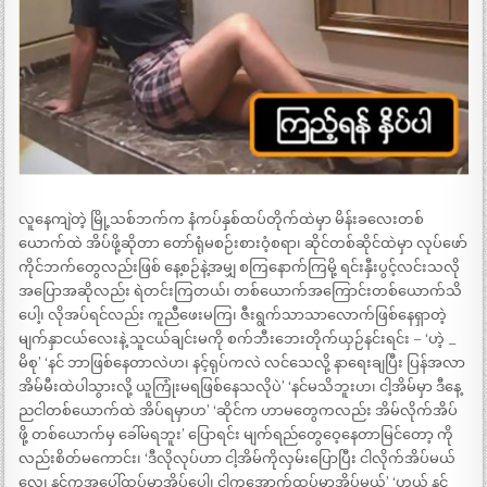
လူနေကျဲတဲ့ မြို့သစ်ဘက်က နံကပ်နှစ်ထပ်တိုက်ထဲမှာ မိန်းခလေးတစ်
ယောက်ထဲ အိပ်ဖို့ဆိုတာ တော်ရုံမစဉ်းစားဝံ့စရာ၊ ဆိုင်တစ်ဆိုင်ထဲမှာ လုပ်ဖော်
ကိုင်ဘက်တွေလည်းဖြစ် နေ့စဉ်နဲ့အမျှ စကြနောက်ကြမို့ ရင်းနှီးပွင့်လင်းသလို
အပြောအဆိုလည်း ရဲတင်းကြတယ်၊ တစ်ယောက်အကြောင်းတစ်ယောက်သိ
ပေါ့၊ လိုအပ်ရင်လည်း ကူညီဖေးမကြ၊ ဇီးရွက်သာသာလောက်ဖြစ်နေရှာတဲ့
မျက်နှာငယ်လေးနဲ့ သူငယ်ချင်းမကို စက်ဘီးဘေးတိုက်ယှဉ်နင်းရင်း – ‘ဟဲ့ _
မိစု’ ‘နင် ဘာဖြစ်နေတာလဲဟ၊ နင့်ရုပ်ကလဲ လင်သေလို့ နာရေးချပြီး ပြန်အလာ
အိမ်မီးထဲပါသွားလို့ ယူကြုံးမရဖြစ်နေသလိုပဲ’ ‘နင်မသိဘူးဟ၊ ငါ့အိမ်မှာ ဒီနေ့
ညငါတစ်ယောက်ထဲ အိပ်ရမှာဟ’ ‘ဆိုင်က ဟာမတွေကလည်း အိမ်လိုက်အိပ်
ဖို့ တစ်ယောက်မှ ခေါ်မရဘူး’ ပြောရင်း မျက်ရည်တွေဝေ့နေတာမြင်တော့ ကို
လည်းစိတ်မကောင်း၊ ‘ဒီလိုလုပ်ဟာ ငါ့အိမ်ကိုလှမ်းပြောပြီး ငါလိုက်အိပ်မယ်
လေ၊ နင်ကအပေါ်ထပ်မှာအိပ်ပေါ့၊ ငါကအောက်ထပ်မှာအိပ်မယ်’ ‘ဟယ် နင်