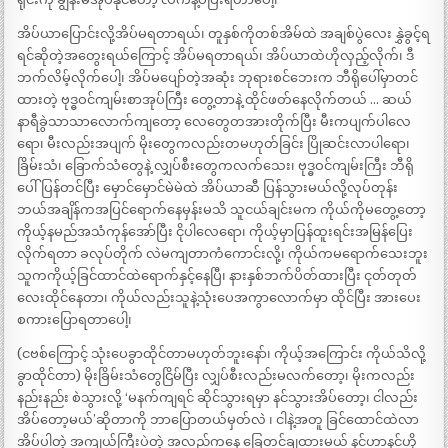
အိပ်ယာပြောင်းလို့အိပ်မရတာရယ်၊ တူနှစ်ကိုတစ်အိမ်ထဲ အချစ်ပွဲလေး နွှဲခွင့်ရ
ရင်ဆိုတဲ့အတွေးရယ်ကြောင့် အိပ်မရတာရယ်၊ အိပ်ယာထဲဟိုလှည့်လိုက်၊ ဒီ
ဘက်လိမ့်လိုက်ပေါ့၊ အိပ်မပျော်တဲ့အဆုံး ဘုရားစင်ဘေးက ဘီရိုပေါ်မှာတင်
ထားတဲ့ ဗုဒ္ဓဝင်ကျမ်းစာအုပ်ကြီး တွေ့တာနဲ့ ထိုင်ဖတ်နေလိုက်တယ် … ဆယ်
နာရီခွဲသာသာလောက်ကျတော့ လေတွေတအားတိုက်ပြီး မီးကပျက်ပါလေ
ရော၊ မီးလည်းအပျက် မိုးတွေကလည်းတမဟုတ်ခြင်း ပြိုဆင်းလာပါရော၊
ခြိမ်းသံ၊ ခြောက်သံတွေနဲ့ လျှပ်စီးတွေကလက်သေး၊ ဗုဒ္ဓဝင်ကျမ်းကြီး ဘီရို
ပေါ်ပြန်တင်ပြီး မှောင်မှောင်မဲမဲထဲ အိပ်ယာဆီ ပြန်သွားမယ်လို့လုပ်တုန်း
ဘယ်အချိန်ကအပြင်ရောက်နေမှန်းမသိ သူငယ်ချင်းမက ကိုယ်ကိုမတွေ့တော့
ကိုယ့်နမည်အသံကုန်အော်ပြီး ငိုပါလေရော၊ ကိုယ့်မှာပြန်ထူးရင်းအမြန်ပြေး
လိုက်ရတာ ခလုပ်တိုက် လဲမကျတာကံကောင်းလို့၊ ကိုယ်ကမရောက်သေးဘူး
သူကကိုယ့်ခြင်ထာင်ထဲရောက်နှင့်နေပြီ၊ နားနှစ်ဘက်ပိတ်ထားပြီး ငုတ်တုတ်
လေးထိုင်နေတာ၊ ကိုယ်လည်းသူနဲ့သုံးပေအကွာလောက်မှာ ထိုင်ပြီး အားပေး
စကားပြောရတာပေါ့၊
(ငဗစ်ကြောင့် သုံးပေခွာထိုင်တာမဟုတ်ဘူးနော်၊ ကိုယ့်အကြောင်း ကိုယ်သိလို့
ခွာထိုင်တာ) မိုးခြိမ်းသံတွေငြိမ်ပြီး လျှပ်စီးလည်းမလက်တော့၊ မိုးကလည်း
နည်းနည်း စဲသွားလို့ ‘မနက်ကျရင် ဆိုင်သွားရမှာ နင်သွားအိပ်တော့၊ ငါလည်း
အိပ်တော့မယ်’ဆိုတာကို ဘာပြောတယ်မှတ်လဲ ၊ ငါနဲ့အတူ ခြင်ထောင်ထဲလာ
အိပ်ပါတဲ့ အကျယ်ကြီးပဲတဲ့ အလည်ကနေ ခြေတင်ချထားမယ် နင်ဟာနင်ဟို