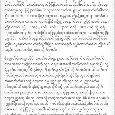
ထပ်လောင်းပြီး အသွင်းအထုတ်ပိုမြန်လာမယ်၊ နာရင်ပါးစပ်ကပြော ခါးတွေ၊
တင်တွေမလှုပ်နဲ့ ပိုနာလိမ့်မယ်’ ကုတင်တဘက်အဖျားမှာ အနောက်တံခါးထား
ပြီး ပတ်လက်ပေါင်ကား နို့ထွားထွား မေထုန်နွားမကြီးနဲ့ တွေ့ကရာအကုန်စား
အပေါက်မရှား တဲ့ ကာမကျားပိန်ကြီးတို့ရဲ့ အနောက်တံခါးဖွင့်ပွဲ အခမ်းအနား
ကြီး စတင်ပါပြီ … ” အင့် _ ဟင့် .. ဟင့် ” ” နာတယ်လို့ … အား ဟင့်’ ကိုယ့်ရဲ့
မွေးရာပါလက်နက်ကောင်းကြီး ဖြေးညှင်းစွာ ဝင်ရောက်သွားသောကြောင့် ငြီး
ညူခြင်း .. စအိုဝကို အုန်းဆီရွှဲအောင် ပြန်ဆွတ်ပြီး လက်ခလယ်နဲ့ ခက်ကြမ်း
ကြမ်း မွှေနောက်ကာ ကိုယ့်ရဲ့ပါးပြင်းထောင်နေတဲ့ မြွေဟောက်ခေါင်းကြီးပေါ်
လည်း ရွှဲနေအောင်လူးပေးလိုက်တယ်၊
မိမွေးတိုင်းဖမွေးတိုင်း အဝတ်မပါခန္ဓာနဲ့ ထွားကျိုင်းမဲနက် ပတ်လက်ပေါင်
ကား အဆင်သင့်ပြင်ထားတဲ့ သူငယ်ချင်းမအပေါ် အလိုက်သင့် မှောက်ပြီး သူ့
ရဲ့နှုတ်ခမ်းထူထူကြီးနှစ်လွှာကို စုတ်ယူ နမ်းရှိုက်လိုက်တယ်၊ ဘယ်လက်က
ကိုယ့်ရဲ့ထောင်မက်နေတဲ့ မဟာထိတ်ဖူးကြီးကို ကိုင်ပြီး သူငယ်ချင်းမရဲ့
အနောက်တံခါးဝကို တေ့ကာ ဖြေးညှင်းစွာ ထိုးသွင်းတယ်၊ ညာလက်နဲ့
မင်းကွတ်သီးရောင် ရင်အုံထွားထွားကြီးကို ပွတ်သတ်ဆုပ်နယ် ပေးလိုက်
တယ်၊ အနောက်ဂူထဲ ကွမ်းသီးလုံးဝင်သွားချိန်မှာတော့ အတွင်းကြွက်သား
တွေက ညှစ်ယူဖမ်းဆုပ်ထားလို့ ကိုယ့်အတွက် မဟာစည်းစိမ် ခံစား ရပေမယ့်
ကျွဲမကြီး နာလို့ လူးခါသွားတယ်၊ ကစ်စင်ဆွဲရင်းတန်းလန်းနဲ့ ပါးစပ်ကလည်း
ဝမ်းခေါင်းသံနဲ့ ငြီးညူတာပေါ့၊ ဆီဝမှနတ်တိုင်ထည့်ရ လွယ်ကူသလို ခုလဲ
စိန်ဖူးကြီးကို ပြန်မထုတ်ပဲ အဝင်ဝပတ်လည်ကို အုန်းဆီထပ်လူးရတယ်၊ ညို