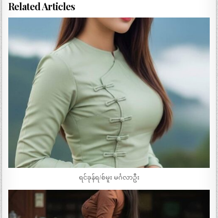
Related Articles
ရင်ခုန်ရ/စ်မူး မင်္ဂလာဦး