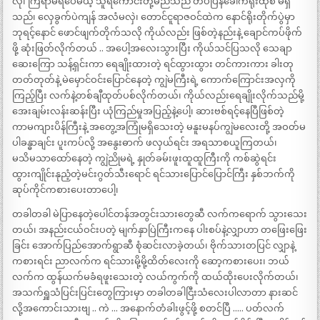
လို၊ ကြံရာမရပေမယ့် သူရဲကောင်းတို့မည်သည် တပ်ပြန်ခေါက်ရိုးထုံစံ မရှိ
သည်၊ လှေခွက်ပဲကျန် အလံမလှဲ၊ တောင်ငူရာဇဝင်ထဲက နောင်ရိုးတိုက်ပွဲမှာ
ဘုရင့်နောင် ဖောင်ဖျက်တိုက်သလို ကိုယ်လည်း ဖြစ်တဲ့နည်းနဲ့ ချောင်ကပ်ဖိုက်
ဖို့ ဆုံးဖြတ်လိုက်တယ် .. အပေါ့အလေးသွားပြီး ကိုယ်သင်ပြသလို သေချာ
ဆေးကြော သန့်ရှင်းကာ ရေချိုးထားတဲ့ ရင်ထွားထွား တင်ကားကား ခါးတု
တတ်တုတ်နဲ့ မဲမှောင်ဝင်းပြောင်နေတဲ့ ကျွဲမကြီးရဲ့ ကောက်ကြောင်းအလှကို
ကြည့်ပြီး လက်နဲ့တစ်ချီထုတ်ပစ်လိုက်တယ်၊ ကိုယ်လည်းရေချိုးလိုက်သည်မို့
အေးချမ်းလန်းဆန်းပြီး ယုံကြည်မှုအပြည့်နဲ့ပေါ့၊ ဆားဗစ်ရင့်နေပြီဖြစ်တဲ့
ကာမကျားပိန်ကြီးနဲ့ အတွေ့အကြုံမရှိသေးတဲ့ မနူးမနပ်ကျွဲမလေးတို့ အဝတ်မ
ပါခန္ဓာချင်း ပူးကပ်လို့ အနွေးဓာက် ဖလှယ်ရင်း အရသာစယူကြတယ်၊
မသိမသာထော်နေတဲ့ ကျွဲညိုမရဲ့ နှုတ်ခမ်းဖူးထူထူကြီးကို ကစ်ဆွဲရင်း
ထွားကျိုင်းနုညံ့တဲ့မင်းဂွတ်သီးရောင် ရင်သားပြောင်ပြောင်ကြီး နှစ်ဘက်ကို
ဆုပ်ကိုင်ကစားပေးတာပေါ့၊
တခါတခါ မဲပြာနေတဲ့ပေါင်တန်အတွင်းသားတွေဆီ လက်ကရောက် သွားသေး
တယ်၊ အနည်းငယ်ဝင်းပတဲ့ မျက်နှာပြဲကြီးကနေ ပါးစပ်နဲ့လျှာဟာ တဖြေးဖြေး
ခြင်း အောက်ပြည်အောက်ရွာဆီ စုံဆင်းလာခဲ့တယ်၊ ဗိုက်သားတပြင် လျှာနဲ့
ကစားရင်း ညာလက်က ရင်သားမို့မို့ထိတ်လေးကို ဆော့ကစားပေး၊ ဘယ်
လက်က ထွန်ယက်မခံရဖူးသေးတဲ့ လယ်ကွက်ကို ထယ်ထိုးပေးလိုက်တယ်၊
အသက်ရှူသံပြင်းပြင်းတွေကြားမှာ တခါတခါငြီးသံလေးပါလာတာ နားဆင်
လို့အကောင်းသားဗျ .. ကဲ … အနောက်တံခါးဖွင့်ဖို့ စတင်ပြီ ….. ပတ်လက်