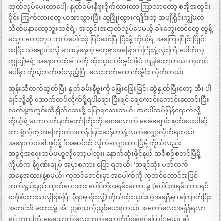
ထုတ်လုပ်ပေးတာပေါ့၊ နှုတ်ခမ်းနီဗူးစိုက်ထားတာ ကြာလာတော့ စအိုအတွင်း
ပိုင်း ကြွက်သားတွေ ဟအာသွားပြီး ဆူဖြိုးထွားကျိုင်းတဲ့ အပျိုရိုင်းကျွဲမလဲ
သိတ်မနာတော့ဘူးထင်ရဲ့၊ အသွင်းအထုတ်လုပ်ပေမယ့် ခါးတွေ၊တင်တွေ တွန့်
မသွားတော့ဘူး၊ ဘက်ပေါင်းစုံ ပြင်ဆင်ပြီးပြီးမို့ ကိုယ့်ရဲ့ အကြောပြိုင်းပြိုင်း
ထပြီး သံချောင်းလို မာထန်နေတဲ့ မဟူရာအမြောက်ကြီးနဲ့ လုံးကြီးပေါက်လှ
ကျွဲပျိုမရဲ့ အနောက်တံခါးဝကို ထိုးသွင်းပစ်ခွင်းဖို့ပဲ ကျန်တော့တယ်၊ ကုတင်
ပေါ်မှာ ကိုယ့်ဘက်ဖင်လှည့်ပြီး လေးဘက်ထောက်ခိုင်း လိုက်တယ်၊
အုန်းဆီထက်ဆွတ်ပြီး နှုတ်ခမ်းနီဗူးကို ဖြေးဖြေးခြင်း ဆွဲနှုတ်ပြီးတော့ အီး ပါ
ချင်လို့ဆို အောက်ထပ်လိုက်ပို့ရပါရော၊ ပြီးရင် ရေကောင်းကောင်းလောင်းပြီး
လက်နဲ့အတွင်းထိနှိုက်ဆေးဖို့ ပြောရသေးတယ်၊ အပေါ်ထပ်ပြန်ရောက်လို့
ကိုယ့်ရဲ့မဟာလက်နက်တော်ကြီးကို ခဏလောက် ရေခဲချောင်းစုတ်ပေးပါဆို
တာ ရွံလို့တဲ့ အကြောက်အကန် ငြင်းဆန်တာနဲ့ လက်လျှော့လိုက်ရတယ်၊
အနောက်တံခါးဖွင့်ဖို့ ဒီအဆင့်ထိ လိုက်လျှောထားပြီမို့ ကိုယ်လည်း
အခွင့်အရေးထပ်မယူလိုတော့ပါဘူး၊ နောက်ဆုံးဖိုင်နယ် အစီစဉ်စတင်ပြီမို့
ကိုယ်က နိဂုဏ်းချုပ် အမှာစကား ပြော ရတယ်၊ ‘အရင်ဆုံး ပတ်လက်
အနေအထားနဲ့စမယ်၊ ကုတင်စောင်းမှာ အပေါက်ကို ကုတင်ဘောင်အပြင်
ဘက်နည်းနည်းထုတ်ပေးထား ပေါင်ကိုအရမ်းမကားနဲ့၊ (ပေါင်အရမ်းကားရင်
စအိုစိထားသလိုဖြစ်ပြီး ပိုနာမှာစိုးလို့) ကိုယ်ထိုးသွင်းတဲ့အချိန်မှာ ကြောက်ပြီး
အတင်းစိ မထားနဲ့၊ အီး ညှစ်သလိုညှစ်ပေးရတယ်၊ အတော်လေးအရှိန်ရလာ
ရင် ကျားကြီးရေသောက် လေးဘက်ထောက်ပိုစစ်ရှင်ပြောင်းမယ်၊ ဆီ