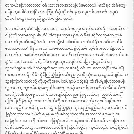
တကယ်ပြောတာလား’ ဝမ်းသာအဲလဲအသံနဲ့ပြန်မေးတယ်၊ မသိရင် အိမ်တွေ၊
မြေတွေပေါင်ထားပြီး အကြွေးသိန်းချီတင်နေတဲ့ ငမွဲတစ်ယောက် အခုပဲ
ထီပေါက်သွားသလိုလို ဥပမာပြောပါတယ်၊
‘တကယ်မဟုတ်ပဲ ပြောမလားဟ၊ နောက်စရာမှမဟုတ်တာပဲကိုး’ ‘အေးပါဟာ၊
ငါနင့်ကိုညစာကျွေးပါမယ်’ ‘ငါတခုတော့ပြောမယ် မိစု၊ ဆိုင်ကလူတွေ တစ်
ယောက်မှမသိစေနဲ့’ ‘ဟင် _ ဘာလို့လဲ၊ ငါတစ်ယောက်ထဲမို့ အဖော်လာအိပ်
ပေးတာပဲဟာ’ ‘မိန်းကလေးတစ်ယောက်ထဲရှိတဲ့အိမ် သူစိမ်းယောင်္ကျားတစ်
ယောက်က အဖော်လာအိပ်ပေးတာ မသင့်တော်ဘူးလေဟာ နင်အဲ့လောက်မအ
နဲ့’ ‘အေးပါ၊အေးပါ .. ငါ့အိမ်ကလူတွေလာရင်လဲမပြောပြဘူး စိတ်ချ’
သူငယ်ချင်းမကိုယ်တိုင်ချက်ကျွေးတဲ့ ထမင်းနဲ့ဟင်းစားသောက်ပြီး အိပ်ချိန်
စောသေးတာမို့ တီဗီ ထိုင်ကြည့်ကြတယ်၊ ည ၉နာရီ ထိုးတော့ သူငယ်ချင်းမက
သူကြောက်တတ်လို့ ကိုယ့်ကိုအပေါ်ထပ်မှာပဲ ဧည့်ခန်းထဲအိပ်ဖို့ပြောတာပေါ့၊
သူကတော့ သူ့အစ်မနဲ့အတူအိပ်နေကျအခန်းမှာ တစ်ယောက်ထဲ အိပ်မယ်တဲ့၊
အပေါ့အပါးသွားဖို့ အောက်ဆင်းချင်ရင်လည်း နှိုးမှာနော်တဲ့၊ ညဝတ်အိင်္ကျီ
ဂျိုင်းပြတ်နဲ့စပန့်သားဘောင်းဘီတိုဝတ်ထားတော့လည်း သူငယ်ချင်းမက
အသားညိုပေမယ့် ဆွဲဆောင်မှုအပြည့်နဲ့ဗျ၊ သူကနည်းနည်းတော့ဝတယ်၊ တင်
နဲ့ရင်ကထွားတယ် ဗိုက်မပူပေမယ့် ခါးတုတ်တယ်၊ အသားညိုပေမယ့် အ
သန့်ရှင်းတအားကြိုက်တာ၊ ပြောဦးမယ် အခန်းထဲဝင်အိပ်တယ်သာပြောတာ
တံခါးကမပိတ်ဘူး တစ်ယောက်ထဲမို့ ကြောက်လို့တဲ့၊ ကိုယ်လည်းကိုယ့်ရဲ့စိတ်
ရိုင်းကို ချွန်းမအုပ်နိုင်တော့ လက်နဲ့ပဲပြီးရတာပေါ့၊