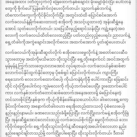
အနေအထား ၁တီတူးငှက်လို ခြေထောက်နှစ်ချောင်း မိုးမျှော်ခိုင်းပြီး ပေါင်တန်
တွေကို ဗိုက်ပေါ်ပြန်ခေါက်လှဲပေးလိုက်တယ်၊ သူ့လက်နှစ်ဘက်နဲ့
တံကောက်ကွေးကိုကိုင်ခိုင်းလိုက်ပြီး အတွင်းထဲထိ ပြောင်စင်အောက်
လက်ခလယ်နဲ့နှိုက်ဆေးထားတဲ့ စအိုဝကို အသင့်ယူထားတဲ့ အုန်းဆီရွှဲနေ
အောင် သုတ်ပေးလိုက်တယ်၊ သပြေသီးမှည့်ရောင်သန်းပြီး ကျုံ့နေတဲ့အဝ
လေးကို လက်ခလယ်ထိတ်လေးထည့်ပြီး ပတ်လည်လှည့်ပေးရင်း ညာလက်နဲ့
ရှေ့တံခါးကိုအကွဲချောင်းအလိုက်လေး အထက်အောက် ပွတ်ဆွဲပေးတယ်၊
လက်ခလယ်ကိုအုန်းဆီဆွတ်လိုက် စအိုဝလေးမွှေလိုက်နဲ့ အတော်လေးဆီဝ
သွားတော့မှ အထဲကိုမသိမသာ ထိုးသွင်းပြီး ရှေ့တိုးနောက်ငင် အဝင်အထွက်
မှန်မှန်နဲ့ ကြွက်သားတွေဟလာအောင် လုပ်ရတယ်၊ လက်ခလယ်နှစ်ဆစ်စာ
လောက်ဝင်နိုင်ထွက်နိုင်တော့မှ ပိုစစ်ရှင် ပြောင်းလိုက်တယ်၊ ကျားကြီး
ရေသောက် လေးဘက်ထောက်ပေါ့၊ ကိုယ်ကနံရံကိုမှီ ပေါင်ကားပြီး ခြေဆင်း
ထိုင် လုံးကြီးပေါက်လှ ကျွဲမလေးကို ကိုယ့်ဘက်ဖင်ပေးပြီး ဒူးထောက်ပေါင်
ကား လက်နှစ်ဘက်တံတောင်ဆစ်ထောက်အနေအထားမို့ မဲပြောင်နေတဲ့
တင်သားစိုင်ကြီးနှစ်ခုက ကိုယ့်ကိုစိန်ခေါ်နေသယောင်ပါပဲ၊ ခါးလေးရှေ့ကော့
ခိုင်းလိုက်တော့ အနောက်တံခါးဝဟာ ရေအိုးတည်ထားသလို ပုံစံလေးပေါ့၊
နည်းနည်းနာမယ်၊ ခဏလေးသည်းခံဖို့ပြောပြီး လက်ငြိုးလက်မနဲ့ စအိုဝကိုဖြဲ
ပြီး အုန်းဆီရွှဲအောင်လောင်းထည့် လက်ခလယ်စိုက်ပြီး မွှေလိုက်တယ် ဘေး
ကိုဝိုက်မွှေလိုက်၊ ရှေ့ကိုထိုးသွင်းလိုက်နဲ့ ဆီဝနေတဲ့အပေါက်လေးဟာ နည်း
နည်းချောင်ချိလာသည်မို့ လက်ငြိုးပါရောပြီး ထိုးသွင်းလိုက်တယ်၊ ဒီတခါ