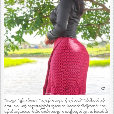
“မသစ္စာ” “ရှင်…ကိုအေး” “ကျနော်..မသစ္စာ..ကို.ချစ်တယ်” “သိပါတယ်..ကို
အေး…ဒါပေမယ့် သစ္စာအကြောင်း ကိုအေးဘယ်လောက်သိလို့လဲဟင်” “ကျ
နော်သိသင့်သလောက်သိပါတယ်၊ မသစ္စာက အပျိုမဟုတ်ဘူး.. တစ်ခုလပ်ဆို