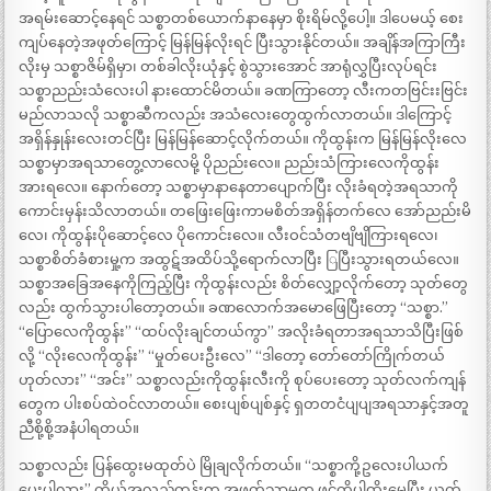
အရမ်းဆောင့်နေရင် သစ္စာတစ်ယောက်နာနေမှာ စိုးရိမ်လို့ပေါ့။ ဒါပေမယ့် စေး
ကျပ်နေတဲ့အဖုတ်ကြောင့် မြန်မြန်လိုးရင် ပြီးသွားနိုင်တယ်။ အချိန်အကြာကြီး
လိုးမှ သစ္စာဇိမ်ရှိမှာ၊ တစ်ခါလိုးယုံနှင့် စွဲသွားအောင် အာရုံလွှပြီးလုပ်ရင်း
သစ္စာညည်းသံလေးပါ နားထောင်မိတယ်။ ခဏကြာတော့ လီးကတဗြင်းးဗြင်း
မည်လာသလို သစ္စာဆီကလည်း အသံလေးတွေထွက်လာတယ်။ ဒါကြောင့်
အရှိန်နှုန်းလေးတင်ပြီး မြန်မြန်ဆောင့်လိုက်တယ်။ ကိုထွန်းက မြန်မြန်လိုးလေ
သစ္စာမှာအရသာတွေ့လာလေမို့ ပိုညည်းလေ။ ညည်းသံကြားလေကိုထွန်း
အားရလေ။ နောက်တော့ သစ္စာမှာနာနေတာပျောက်ပြီး လိုးခံရတဲ့အရသာကို
ကောင်းမှန်းသိလာတယ်။ တဖြေးဖြေးကာမစိတ်အရှိန်တက်လေ အော်ညည်းမိ
လေ၊ ကိုထွန်းပိုဆောင့်လေ ပိုကောင်းလေ။ လီးဝင်သံတဗျိဗျိကြားရလေ၊
သစ္စာစိတ်ခံစားမှု့က အထွဋ်အထိပ်သို့ရောက်လာပြီး ြပြီးသွားရတယ်လေ။
သစ္စာအခြေအနေကိုကြည့်ပြီး ကိုထွန်းလည်း စိတ်လျှော့လိုက်တော့ သုတ်တွေ
လည်း ထွက်သွားပါတော့တယ်။ ခဏလောက်အမောဖြေပြီးတော့ “သစ္စာ.”
“ပြောလေကိုထွန်း” “ထပ်လိုးချင်တယ်ကွာ” အလိုးခံရတာအရသာသိပြီးဖြစ်
လို့ “လိုးလေကိုထွန်း” “မှုတ်ပေးဦးလေ” “ဒါတော့ တော်တော်ကြိုက်တယ်
ဟုတ်လား” “အင်း” သစ္စာလည်းကိုထွန်းလီးကို စုပ်ပေးတော့ သုတ်လက်ကျန်
တွေက ပါးစပ်ထဲဝင်လာတယ်။ စေးပျစ်ပျစ်နှင့် ရှတတငံပျပျအရသာနှင့်အတူ
ညီစို့စို့အနံပါရတယ်။
သစ္စာလည်း ပြန်ထွေးမထုတ်ပဲ မြိုချလိုက်တယ်။ “သစ္စာကို့ဥလေးပါယက်
ပေးပါလား” ကိုယ့်အလှည့်တုန်းက အဖုတ်သာမက ဖင်ကိုပါထိုးမွှေပြီး ယက်