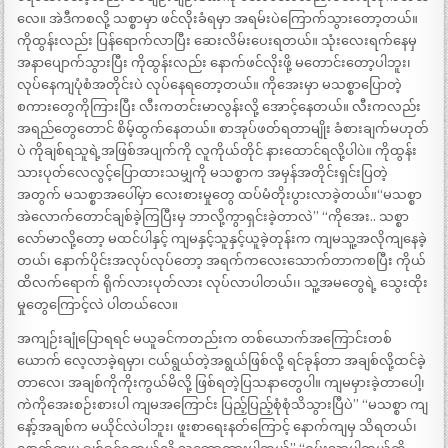
လေ။ အဲဒီကစလို့ သစ္စာမှာ ဖင်လိုးခံရမှာ အရမ်းပဲကြောက်သွားတော့တယ်။
ကိုထွန်းလည်း ပြန်ရောက်လာပြီး ဆေးလိမ်းပေးရတယ်။ သုံးလေးရက်နေမှ
အနာပျောက်သွားပြီး ကိုထွန်းလည်း နောက်ဖင်လိုးဖို့ မတောင်းတော့ပါဘူး၊
လုပ်နေကျပုံစံအတိုင်းပဲ လုပ်နေရတော့တယ်။ ကိုအေးမှာ မသစ္စာပြောတဲ့
စကားတွေကိုကြားပြီး လီးကတင်းမာလွန်းလို့ အောင့်နေတယ်။ လီးကလည်း
အရည်တွေတောင် စိမ့်ထွက်နေတယ်။ စာအုပ်ဖတ်ရတာမျိုး ခံစားချက်မဟုတ်
ပဲ ကိုချစ်ရသူရဲ့အဖြစ်အပျက်ကို လူကိုယ်တိုင် နားထောင်ရလို့ပါပဲ။ ကိုထွန်း
သားပုတ်လေလွင့်ပြောထားသမျှကို မသစ္စာက အမှန်အတိုင်းရှင်းပြတဲ့
အတွက် မသစ္စာအပေါ်မှာ လေးစားမှုတွေ ထပ်မံတိုးပွားလာခဲ့တယ်။“မသစ္စာ
အဲလောက်တောင်ချစ်ခဲ့ကြပြီးမှ ဘာလို့ကွာရှင်းခဲ့တာလဲ” “ကိုအေး.. သစ္စာ
လော်မာလို့တော့ မထင်ပါနှင့် ကျမနှင့်သူနှင့်ယူခဲ့တုန်းက ကျမသူ့အလိုကျနေခဲ့
တယ်၊ နောက်ပိုင်းအလုပ်လုပ်တော့ အရက်ကလေးသောက်တာကစပြီး ကိုယ်
ထိလက်ရောက် ရိုက်လားပုတ်လား လုပ်လာပါတယ်၊၊ သူ့အမတွေရဲ့ သွေးထိုး
မှုတွေကြောင့်လဲ ပါတယ်လေ။
အကျဉ်းချုံပြောရရင် မယူခင်ကတည်းက တစ်ယောက်အကြောင်းတစ်
ယောက် လေ့လာခဲ့ရမှာ၊ ငယ်ရွယ်တဲ့အရွယ်ဖြစ်လို့ ရင်ခုန်တာ အချစ်လို့ထင်ခဲ့
တာလေ၊ အချစ်ကိုကိုးကွယ်မိလို့ ဖြစ်ရတဲ့ပြသနာတွေပါ။ ကျမမှားခဲ့တာပေါ့၊
ကဲကိုအေးစဉ်းစားပါ ကျမအကြောင်း ပြည့်ပြည့်စုံစုံသိသွားပြီပဲ” “မသစ္စာ ကျ
နော့်အချစ်က မယိုင်လဲပါဘူး၊ ဖူးစာရေးနတ်ကြောင့် နောက်ကျမှ သိရတယ်၊