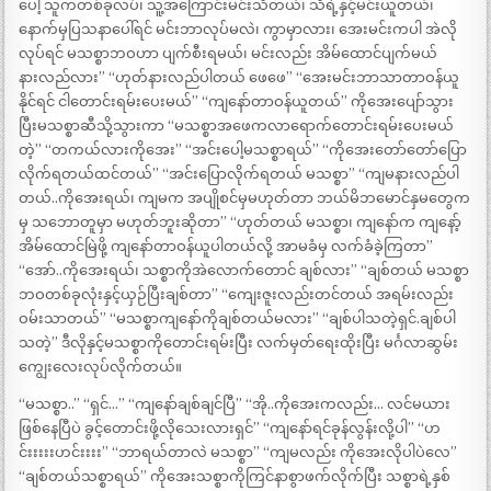
ပေါ့ သူကတစ်ခုလပ်၊ သူ့အကြောင်းမင်းသိတယ်၊ သိရဲ့နှင့်မင်းယူတယ်၊
နောက်မှပြသနာပေါ်ရင် မင်းဘာလုပ်မလဲ၊ ကွာမှာလား၊ အေးမင်းကပါ အဲလို
လုပ်ရင် မသစ္စာဘဝဟာ ပျက်စီးရမယ်၊ မင်းလည်း အိမ်ထောင်ပျက်မယ်
နားလည်လား” “ဟုတ်နားလည်ပါတယ် ဖေဖေ” “အေးမင်းဘာသာတာဝန်ယူ
နိုင်ရင် ငါတောင်းရမ်းပေးမယ်” “ကျနော်တာဝန်ယူတယ်” ကိုအေးပျော်သွား
ပြီးမသစ္စာဆီသို့သွားကာ “မသစ္စာအဖေကလာရောက်တောင်းရမ်းပေးမယ်
တဲ့” “တကယ်လားကိုအေး” “အင်းပေါ့မသစ္စာရယ်” “ကိုအေးတော်တော်ပြော
လိုက်ရတယ်ထင်တယ်” “အင်းပြောလိုက်ရတယ် မသစ္စာ” “ကျမနားလည်ပါ
တယ်..ကိုအေးရယ်၊ ကျမက အပျိုစင်မှမဟုတ်တာ ဘယ်မိဘမောင်နှမတွေက
မှ သဘောတူမှာ မဟုတ်ဘူးဆိုတာ” “ဟုတ်တယ် မသစ္စာ၊ ကျနော်က ကျနော့်
အိမ်ထောင်မြဲဖို့ ကျနော်တာဝန်ယူပါတယ်လို့ အာမခံမှ လက်ခံခဲ့ကြတာ”
“အော်..ကိုအေးရယ်၊ သစ္စာကိုအဲလောက်တောင် ချစ်လား” “ချစ်တယ် မသစ္စာ
ဘဝတစ်ခုလုံးနှင့်ယှဉ်ပြီးချစ်တာ” “ကျေးဇူးလည်းတင်တယ် အရမ်းလည်း
ဝမ်းသာတယ်” “မသစ္စာကျနော်ကိုချစ်တယ်မလား” “ချစ်ပါသတဲ့ရှင်.ချစ်ပါ
သတဲ့” ဒီလိုနှင့်မသစ္စာကိုတောင်းရမ်းပြီး လက်မှတ်ရေးထိုးပြီး မင်္ဂလာဆွမ်း
ကျွေးလေးလုပ်လိုက်တယ်။
“မသစ္စာ..” “ရှင်…” “ကျနော်ချစ်ချင်ပြီ” “အို..ကိုအေးကလည်း… လင်မယား
ဖြစ်နေပြီပဲ ခွင့်တောင်းဖို့လိုသေးလားရှင်” “ကျနော်ရင်ခုန်လွန်းလို့ပါ” “ဟ
င်းးးးးဟင်းးးး” “ဘာရယ်တာလဲ မသစ္စာ” “ကျမလည်း ကိုအေးလိုပါပဲလေ”
“ချစ်တယ်သစ္စာရယ်” ကိုအေးသစ္စာကိုကြင်နာစွာဖက်လိုက်ပြီး သစ္စာရဲ့နှစ်