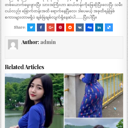
တစ်ယောက်မွေးဖွားပြီး သားအကြီးဟာ ဆယ်တန်းကိုဖြေဆိုပြီးလေပြီ၊ သမီး
ငယ်လည်း ခြောက်တန်းအထိ ရောက်နေပြီလေ၊ ဒါပေမယ့် အခုထိရန်ဖြစ်
စကားများတာမရှိပဲ ချစ်မြဲချစ်လျက်ရှိနေဆဲပါ………ပြီးပါပြီ။
Share:
Author:
admin
Related Articles