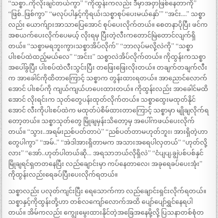
“သစ္စာ..ကိုလိုးချင်တယ်ကွာ” “ကိုထွန်းကလည်း ဒီမှာအဝှာဖြစ်နေတာကို”
“ဖြစ်..ဖြစ်ကွာ” “မလုပ်ပါနှင့်ကိုရယ်၊သစ္စာစုပ်ပေးမယ်နှော်’” “အင်း….” သစ္စာ
လည်း ယောက်ျားအာသာပြေအောင် စုပ်ပေးလိုက်တယ်။ စေတနာပိုပြီး ဖင်က
အစယက်ပေးလိုက်ပေမယ့် လိုးရမှ ပြီးတဲ့လီးကတောင်မြဲတောင်လျက်ရှိ
တယ်။ “သစ္စာမရဘူးကွာ၊သစ္စာအိပ်လိုက်” “ဘာလုပ်မလို့လဲကို” “သစ္စာ
ပါးစပ်ထဲထည့်မယ်လေ” “အင်းး” သစ္စာလဲအိပ်လိုက်တယ်။ ကိုထွန်းကသစ္စာ
အပေါ်ခွပြီး ပါးစပ်ထဲလီးသွင်းပြီး တဖြေးဖြေးလိုးတယ်။ တချက်တချက်လီး
က အာခေါင်ကိုထိတာကြောင့် သစ္စာက တွန်းထားရတယ်။ အာညောင်လောက်
အောင် ပါးစပ်ကို ကျယ်ကျယ်ဟပေးထားတယ်။ ကိုထွန်းလည်း အာခေါင်မထိ
အောင် လိုးရင်းက သုတ်တွေပန်းထုတ်လိုက်တယ်။ သစ္စာထွေးမထုတ်နိုင်
အောင် လီးကိုပါးစပ်ထဲက မထုတ်ပဲစိမ်ထားတာကြောင့် သစ္စာမှာ မျိုချလိုက်ရ
တော့တယ်။ သစ္စာသုတ်တွေ မြိုချမှန်းသိတော့မှ အပေါ်ကဖယ်ပေးလိုက်
တယ်။ “သွား..အရမ်းညစ်ပတ်တာပဲ” “ညစ်ပတ်တာမဟုတ်ဘူး၊ အားရှိတဲ့ဟာ
တွေပါကွာ” “အမ်..” “အဲဒါအားရှိတာမက အသားအရေပါလှတယ်” “ဟုတ်လို့
လား” “အော်..ဟုတ်ပါတယ်ဆို… အရသာဘယ်လိုရှိလဲ” “ငံပျပျ.ချွဲပစ်ပစ်နှင်
မြိုချရင်ရှတတနေပြီး လည်ချောင်းမှာ ကပ်နေတာလေ၊ အခုရေခပ်ပေးအုံး”
ကိုထွန်းလည်းရေခပ်ပြီးပေးလိုက်ရတယ်။
သစ္စာလည်း ပလုတ်ကျင်းပြီး ရေသောက်ကာ လည်ချောင်းရှင်းလိုက်ရတယ်။
သစ္စာနှင့်ကိုထွန်းတို့ဟာ တစ်လကျော်လောက်အထိ ပျော်ပျော်ရွှင်နေရပါ
တယ်။ အိမ်ကလည်း ကျွေးမွေးထားနိုင်တဲ့အခြေအနေမို့လို့ ပြသနာတစ်စုံတ