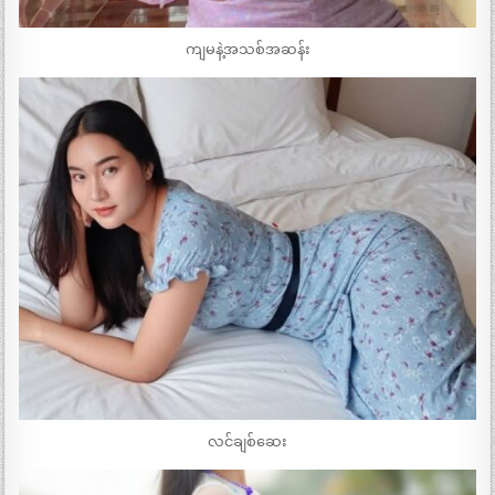
ကျမနဲ့အသစ်အဆန်း
လင်ချစ်ဆေး