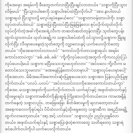
ကိုအေးမှာ အရမ်းကို ဖီးတွေတက်လာပြီးပြီးချင်လာတယ်။ “သစ္စာကိုပြီးသွား
လိမ့်မယ်” “ပြီးသွားပါစေကို.သစ္စာပါးစပ်ထဲပြီးလိုက်ပါ” “အား.နာပါတယ်
သစ္စာရယ် ပြီးသွားလို့ မလုပ်ရပဲနေမယ်လေ” “သစ္စာတာဝန်ထားပါကို၊ သစ္စာ
လုပ်တတ်ပါတယ်” သစ္စာပြောပြီးထပ်ပြီးမြန်မြန်လေး စုပ်လိုက်ထုတ်လိုက်
လုပ်လိုက်တဲ့အခါ ကိုအေးရဲ့လီးက တဆတ်ဆတ်တုန်လာပြီး သုတ်တွေပန်း
ထွက်သွားတယ်။ သုတ်အချို့က သစ္စာပါးစပ်ထဲကို ဝင်သွားလို့သစ္စာက မြိုချ
လိုက်ပြီး လီးမှာပေနေတဲ့သုတ်တွေကို လျှာလေးနှင့် ယက်ပေးလိုက်တော့
တယ်။ “ကိုအေးကောင်းလားဟင်” “ကောင်းလိုက်တာသစ္စာရယ်၊ အရမ်း
ကောင်းတာပဲကွာ” “ခစ်..ခစ်..ခစ်” “ကို့ကိုလုပ်ပေးတဲ့အတွက် ကိုကလည်းြပ်
လုပ်ပေးပါ့မယ် သစ္စာက မပြီးသေးဘူးမဟုတ်လား” “အင်းးလေ ကို့လီးက မ
တောင်သေးဘူးမလား” “ခဏနေပြန်တောင်လာမှာပါ” “သစ္စာလုပ်ပေးမှာပေါ့”
ကိုအေးဟာ.. မိမိအပေါ်အကောင်းဆုံးပြုစုပေးသော သစ္စာအား ပြန်လညိးပြုစု
လိုက်တယ်။ “ပလပ်..ပလပ်” “အင်းးးးဟင်းးးးးကိုအေးးးကောင်းတယ်ကွာ”
ကိုအေး..မသစ္စာအဖုတ်ကိုယက်လိုက်တာပါ၊ ယက်ရင်းနှင့် အဖုတ်ထဲလက်နှင့်
ထိုးမွှေးရင်း သစ္စာကာမစိတ်ကိုနှိုးဆွဖို့ ကြိုးစားလိုက်တယ်လေ။ ကာမအရှိန်
တက်နေတဲ့ သစ္စာလည်း.. တဖြေးဖြေး. စိတ်ခံစားမှုကို ရလာတော့တယ်။
အစေ့ကလေးကိုစုပ်ရင်း ပိပိထဲလက်နှင့်ထိုးမွှေတော့ သစ္စာဆီက အရညိအချို့
ထွက်လာတော့တယ်။ “အာ့.အင့်..ဟင်းးးးး” သစ္စာလည်း ညည်းညူမိလာ
တယ်။ အဖုတ်ယက်ရင်းနှင့် သစ္စာပြောခဲ့တဲ့စကားတွေ သတိရတော့ သစ္စာရဲ
ဖင်ပေါက်ဝပါကိုပါ ယက်ပေးလိုက်တယ်။