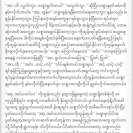
“အာ..ကိ..လွှတ်ကွာ..သစ္စာရှက်တယ်” “မလွတ်ဘူး..” ဆိုပြီးသစ္စာနှုတ်ခမ်းကို
နမ်းလိုက်တယ်။ “အာ့..အွန်းး” သစ္စာရုန်းချိန်တောင်မရတော့ဘူး၊ ရုန်းလည်း မ
ရုန်းနိုင်တော့ဘူး၊ ကြင်နာတဲ့အနမ်းတွေမှာ ရစ်မူးသွားခဲ့ပြီလေ၊ ရင်ထဲမှာ
ကုလားဘုရားပွဲလှည့်သလို ဒိန်းတပ်တပ်နှင့်ပေါ့။ ဆန့်ကျင်ဘက်လိင်ရဲ့ ပထမ
ဆုံးအထိအတွေ့မှာ သစ္စာမရှောင်နိုင်တော့ဘူး၊ ကိုထွန်းရင်ခွင်ထဲမှာပဲ ပျော့ခွေ
ခဲ့ရပြီလေ။ ဒါကိုပဲအချစ်လို့ထင်ခဲ့မိပြီလေ။ နောက်တပတ်ချိန်းတွေ့ကြရင်း
ကိုထွန်းအတင်းခေါ်လို့ သစ္စာလည်း မစဉ်းစားမဆင်ခြင်နိုင်ဘဲ ကိုထွန်းနောက်
ခိုးရာလိုက်ခဲ့တော့တာပေါ့။ “သစ္စာ..ကြောက်နေလား” “အင်း” “ဘာမှကြောက်
မနေနဲ့၊ လင်မယားဖြနပြီ” “အာ..ရှက်တယ်၊မပြောနှဲ့” “ပြွတ်..ပြွတ်”
“အာ..ကို..” “အင်း…ဟင့်..ဟင့်” “သိပ်ချစ်တယ်သစ္စာရယ်” “အင့်..ဟင့်..ဟင့်”
ရင်ခုန်ကြည်နူးမှု့တွေနှင့်အတူ သစ္စာတစ်ယောက်အရှက်တွေ ကင်းကွာလို့
ရင်ခုန်သံနောက်ကောက်ကောက်ပါခဲ့တော့တယ်။ ကိုထွန်းတစ်ယောက် သစ္စာ
နှုတ်ခမ်းကို နမ်းလိုက်ပြီးနောက်မှာ သစ္စာအကျီၤကိုပါ ချွတ်လိုက်တော့တယ်။
“အာ့..အင်းးဟင်းးး” ကိုထွန်းလည်း နုထွားဖြူဖွေးတဲ့ သစ္စာနို့တစ်စုံကို တ
လှည့်စီစို့ရင်း သစ္စာရဲ့ကာမစိတ်ကို နိုးဆွလိုက်တယ်၊ ခွက်ဝင်နေတဲ့နို့သီးခေါ
သွးတွေ ချွန်ထွက်လာတဲ့အထိ နိုးဆွရင်း သစ္စာပိပိကို ထမီပေါ်ကအုပ်ကိုင်ပြီး
ပွတ်ပေးလိုက်တော့ “အာ့..အင်းးဟင်းးးးးးးကိုထွန်းရယ်” သစ္စာမှာပိပိအ
ပွတ်ခံရတဲ့အတွက် တဆတ်ဆတ်တုန်ကာ အရေကြည်ကလေးတွေ ထွက်လာ
လို့ ပိပိမှာစိုရွှဲလာမှန်း သိလိုင်တယ်။ ပိပိထဲလက်ဝင်လာတော့ သစ္စာလည်း