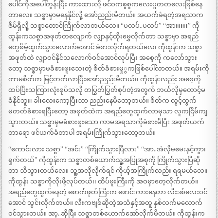
ပေါင်ကိုအပေါ်တွန်းပြီး ကားထားလို့ ဖင်ဝကစူစူကလေးပွတတလေးဖြစ်နေ
တာလေ။ သစ္စာမှာမနေနိုင်လို့ အော်ညည်းမိတယ်။ အယက်ခံရတဲ့အရသာက
ဇိမ်ရှိလို့ သစ္စာတောင်ကြိုက်လာတယ်လေ။ “ပလပ်..ပလပ်” “အားးးးး” ကို
ထွန်းကသစ္စာအဖုတ်တလျောက် လျှာနှင့်ထိုးမွှေလိုက်တာ သစ္စာမှာ အရည်
တွေစိမ့်ထွက်သွားလောက်အောင် ခံစားလိုက်ရတယ်လေ၊ ကိုထွန်းက သစ္စာ
အဖုတ်ထဲ လျှာဝင်နိုင်သလောက်ဝင်အောင်လုပ်ပြီး အစေ့ကို ကလော်သွား
တော့ သစ္စာမှာမခံစားဖူးသေးတဲ့ စိတ်ခံစားမှုွကဖြစ်ပေါ်လာတယ်။ အရမ်းကို
ကာမစိတ်က မြင့်တက်လာပြီးအော်ညည်းမိတယ်၊၊ ကိုထွန်းလည်း အစေ့ကို
ထပ်ပြီးသကြားလုံးစုပ်သလို တပြွတ်ပြွတ်စုပ်တဲ့အတွက် ဘယ်လိုမှတောင့်မ
ခံနိုင်ဘူး၊ ခါးလေးကော့ပြီးသာ ညည်းနေမိတော့တယ်။ စိတ်က လွင့်ထွက်
မတတ်ခံစားရပြီးတော့ အဖုတ်ထဲက အရည်တွေထွက်လာမှသာ လူကငြိမ်ကျ
သွားတယ်။ သစ္စာမှမခံစားဖူးသော ကာမအရသာကိုခံစားမိပြီး အဖုတ်ယက်
တာရော ဖင်ယက်ခံတာပါ အရမ်းကြိုက်သွားတော့တယ်။
“ကောင်းလား သစ္စာ” “အင်း” “ကြိုက်သွားပြီလား” “အာ..အဲလိုမမေးနှင့်ကွာ၊
ရှက်တယ်” ကိုထွန်းက သစ္စာတစ်ယောက်သူ့အပြုအစုကို ကြိုက်သွားပြီဆို
တာ သိသွားတယ်လေ။ သူ့အလိုလိုက်ရင် ကိုယ့်အကြိုက်လည်း ရရမယ်လေ။
ကိုထွန်း သစ္စာကိုလိုးဖို့လုပ်တယ်၊၊ ထိပ်ဖူးကြီးကို အဝမှာတေ့လိုက်တယ်။
အရည်တွေထွက်နေတဲ့ စောက်ဖုတ်ကြီးက ဖောင်းကားနေတာ လီးဒစ်လေးဝင်
အောင် သွင်းလိုက်တယ်။ လီးကဗျစ်ဆိုတဲ့အသံနှင့်အတူ နှစ်လက်မလောက်
ဝင်သွားတယ်။ အာ့..ဆိုပြီး သစ္စာတစ်ယောက်အော်လိုက်မိတယ်။ ကိုထွန်းက