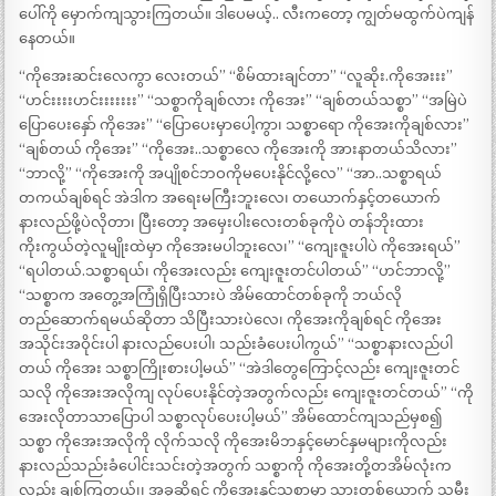
ပေါ်ကို မှောက်ကျသွားကြတယ်။ ဒါပေမယ့်.. လီးကတော့ ကျွတ်မထွက်ပဲကျန်
နေတယ်။
“ကိုအေးဆင်းလေကွာ လေးတယ်” “စိမ်ထားချင်တာ” “လူဆိုး.ကိုအေးးး”
“ဟင်းးးးဟင်းးးးးးး” “သစ္စာကိုချစ်လား ကိုအေး” “ချစ်တယ်သစ္စာ” “အမြဲပဲ
ပြောပေးနှော် ကိုအေး” “ပြောပေးမှာပေါ့ကွာ၊ သစ္စာရော ကိုအေးကိုချစ်လား”
“ချစ်တယ် ကိုအေး” “ကိုအေး..သစ္စာလေ ကိုအေးကို အားနာတယ်သိလား”
“ဘာလို့” “ကိုအေးကို အပျိုစင်ဘဝကိုမပေးနိုင်လို့လေ” “အာ..သစ္စာရယ်
တကယ်ချစ်ရင် အဲဒါက အရေးမကြီးဘူးလေ၊ တယောက်နှင့်တယောက်
နားလည်ဖို့ပဲလိုတာ၊ ပြီးတော့ အမှေးပါးလေးတစ်ခုကိုပဲ တန်ဘိုးထား
ကိုးကွယ်တဲ့လူမျိုးထဲမှာ ကိုအေးမပါဘူးလေ၊” “ကျေးဇူးပါပဲ ကိုအေးရယ်”
“ရပါတယ်.သစ္စာရယ်၊ ကိုအေးလည်း ကျေးဇူးတင်ပါတယ်” “ဟင်ဘာလို့”
“သစ္စာက အတွေ့အကြုံရှိပြီးသားပဲ အိမ်ထောင်တစ်ခုကို ဘယ်လို
တည်ဆောက်ရမယ်ဆိုတာ သိပြီးသားပဲလေ၊ ကိုအေးကိုချစ်ရင် ကိုအေး
အသိုင်းအဝိုင်းပါ နားလည်ပေးပါ၊ သည်းခံပေးပါကွယ်” “သစ္စာနားလည်ပါ
တယ် ကိုအေး သစ္စာကြိုးစားပါ့မယ်” “အဲဒါတွေကြောင့်လည်း ကျေးဇူးတင်
သလို ကိုအေးအလိုကျ လုပ်ပေးနိုင်တဲ့အတွက်လည်း ကျေးဇူးတင်တယ်” “ကို
အေးလိုတာသာပြောပါ သစ္စာလုပ်ပေးပါ့မယ်” အိမ်ထောင်ကျသည်မှစ၍
သစ္စာ ကိုအေးအလိုကို လိုက်သလို ကိုအေးမိဘနှင့်မောင်နှမများကိုလည်း
နားလည်သည်းခံပေါင်းသင်းတဲ့အတွက် သစ္စာကို ကိုအေးတို့တအိမ်လုံးက
လည်း ချစ်ကြတယ်၊၊ အခုဆိုရင် ကိုအေးနှင့်သစ္စာမှာ သားတစ်ယောက် သမီး