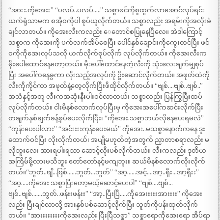
“အားး.ကိုအေးး” “ပလပ်..ပလပ်…..” သစ္စာဖင်ကိုစူထွက်လာအောင်လုပ်ရင်း
ယက်ရုံသာမက စအိုဝကိုပါ စုပ်ယူလိုက်တယ်။ သစ္စာလည်း အရမ်းကိုအလိုးခံ
ချင်လာတယ်။ ကိုအေးလီးကလည်း ေတောင်စပြုနေပြီလေ။ အဲဒါကြောင့်
သစ္စာက ကိုအေးကို ပက်လက်အိပ်စေပြီး ပေါင်နှစ်ချောင်းကိုကွေးတင်ပြီး ဖင်
ဝကိုကိုအေးလုပ်သလို ယက်လိုက်စုပ်လိုက် လုပ်လိုက်တယ်။ ကိုအေးလီးက
မိုးပေါထောင်နေတော့တယ်။ မိုးပေါ်ထောင်နေတဲ့လီးကို သုံးလေးချက်မျှစုပ်
ပြီး အပေါ်ကနေခွကာ လိုးသည့်အလုပ်ကို ဦးဆောင်လိုက်တယ်။ အဖုတ်ထဲကို
လီးကိုကိုင်ကာ အဖုတ်နဲ့တေ့လိုက်ပြီးဖိထိုင်လိုက်တယ်။ “ဗျစ်….ဗျစ်..ဗျစ်..”
အသံနှင့်အတူ လီးကအဆုံးနီးပါးဝင်လာတယ်၊ သစ္စာလည်း ပြန်ကြွပြီးထပ်
လုပ်လိုက်တယ်။ ငါးမိနစ်လောက်လုပ်ပြီးမှ ကိုအေးအပေါ်ကဆင်းလိုက်ပြီး
တချက်နှစ်ချက်ခန့်စုပ်ပေးလိုက်ပြီး၊ “ကိုအေး.သစ္စာဘယ်လိုနေပေးရမလဲ”
“ကုန်းပေးပါလား” “အင်းးးးကုန်းပေးမယ်” ကိုအေး..မသစ္စာနောက်ကနေ ဒူး
ထောက်ဝင်ပြီး လိုးလိုက်တယ်၊ အပျိုမဟုတ်တဲ့အတွက် ညှာတာစရာလည်း မ
လိုဘူးလေ၊ အားရပါးရသာ ဆောင့်လိုးပစ်လိုက်တယ်။ လီးကလည်း ဒုတိယ
အကြိမ်မို့လားမသိဘူး တော်တော်နင့်မကျဘူး။ ဆယ်မိနစ်လောက်လိုးလိုက်
တယ်။“ဘွတ်..ဗျိ…ဗြစ်……ဘွတ်…ဘွတ်” “အာ့……အင့်….အာ့..ရှီး…အာ့ရှီးး”
“အာ့…..ကိုအေး သစ္စာပြီးတော့မယ့်ဆောင့်ပေးပါ” “ဗျစ်….ဗျစ်…
ဗျစ်..ဗျစ်…….ဘွတ်..ဖန်းးဖန်းး” “အာ့..ပြီးပြီ…..ကိုအေးးးးးအားးးး” ကိုအေး
လည်း ပြီးချင်လာလို့ အားနှစ်ပစ်ဆောင့်လိုက်ပြီး သူတ်ကိုပန်းထုတ်လိုက်
တယ်။ “အားးးးးးးးကိုအေးလည်း ပြီးပြီသစ္စာ” သစ္စာရောကိုအေးရော အိပ်ရာ