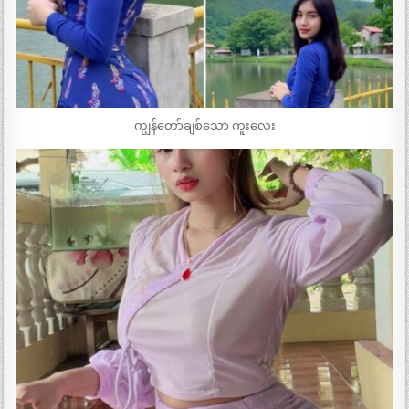
ကျွန်တော်ချစ်သော ကူးလေး