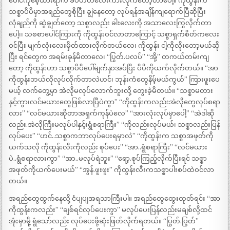
ပေါင်ကိုစေ့ထားရာက ခပ်ဟဟလေးကားလိုက်တော့တာပေါ့။ ကိုထွန်းက
သစ္စာပိပိမှာအရည်တွေစိုပြီး ချွဲနေတော့ လုပ်ရန်အချိန်ကျရောက်ပြီဆိုပြီး
လုံချည်ကို ဆွဲချွတ်တော့ သစ္စာလည်း ခါးလေးကို အသာလေးကြွလိုက်တာ
ပေါ့၊၊ သစစာပေါင်ကြားကို ကိုထွန်းဝင်လာတာကြောင့် သစ္စာရှက်စိတ်ကလေး
ဝင်ပြီး မျက်လုံးလေးမှိတ်ထားလိုက်တယ်လေ၊ ကိုထွန်း ငါ့ကိုလိုးတော့မယ်ဆို
ပြီး ရင်တွေက အရမ်းခုန်မိတာလေ၊ “ပြွတ်.ပလပ်” “အို့” တကယ်တမ်းကျ
တော့ ကိုထွန်းဟာ သစ္စာပိပိပေါ်မျက်နှာအပ်ပြီး ပိပိကိုယက်လိုက်တယ်။ “အာ
ကိုထွန်းဘယ်လိုလုပ်လိုက်တာလဲဟင်၊ ဘုန်းကံတွေနိမ့်မယ်ကွယ်” ကြားဖူးပေ
မယ့် လက်တွေ့မှာ အဲလိုမလုပ်လောက်ဘူးလို့ တွေးခဲ့မိတယ်။ “သစ္စာမတား
နှင့်ကွာ၊လင်မယားတွေဖြစ်လာပြီပဲကွာ” “ကိုထွန်းကလည်းအဲလိုတွေလုပ်စရာ
လား” “လင်မယားဆိုတာအရှက်ကုန်ပဲလေ” “အားလုံးလုပ်မှာပေါ့” “အဲဒါဆို
လည်း.အဲလိုကြီးမလုပ်ပါနှင့်၊ရွံစရာကြီး” “ကိုလည်းလုပ်မယ်၊ သစ္စာလည်းပြန်
လုပ်ပေး” “ဟင်..သစ္စာကဘာလုပ်ပေးရမှာလဲ” “ကိုထွန်းက သစ္စာအဖုတ်ကို
ယက်သလို ကိုထွန်းလီးကိုလည်း စုပ်ပေး” “အာ..ရွံစရာကြီး” “လင်မယား
ပဲ..ရွံစရာလားကွာ” “အာ..မလုပ်ရဲဘူး” “ရော့.စုပ်ကြည့်လိုက်ပြီးရင် သစ္စာ
အဖုတ်ကိုယက်ပေးမယ်” “အွန်.ဖူးဖူး” ကိုထွန်းလီးကသစ္စာပါးစပ်ထဲဝင်လာ
တယ်။
အရည်တွေထွက်နေလို့ ငံပျပျအရသာကြီးပါ။ အရည်တွေထွေးထုတ်ရင်း “အာ
ကိုထွန်းကလည်း” “ချစ်ရင်လုပ်ပေးကွာ” မလုပ်ပေးပြန်လည်းမချစ်လို့ထင်
အုံးမှာမို့ ရွံသော်လည်း လုပ်ပေးဖို့ဆုံးဖြတ်လိုက်ရတယ်။ “ပြွတ်.ပြွတ်”