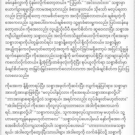
ခမ်းနှစ်လွှာကို ငုံနမ်းလိုက်တော့တယ်။ “ြပြတ်.” “အင်းးဟင်းးးး” သစ္စာမှာ
ယောက်ျားရဖူးပြီး ကာမအရသာလည်း ခံစားဖူးတယ်။ သိုသော် မလုပ်ရတာ
လည်း ကြာပြီဆိုတော့ ကာမစိတ်တွေက အလိုလိုဖြစ်လာတယ်။ ချစ်ရတဲ့ကို
အေးကလည်း သူ့အပေါ်တကယ်ချစ်တော့ သူ့မှာခံစားမှု့ကလည်း ပြင်းထန်နေ
တော့တယ်။ ကိုအေးလည်း လူပျိုသိုးပီပီ ရမက်စိတ်က ဆူဝေလာပြီး သစ္စာအ
ကျီၤပါချွတ်တော့ သစ္စာလည်း အလိုက်တသိချွတ်ပေးလိုက်တော့။ ကိုအေးမှာ
သစ္စာဘရာကိုပါတွန်းတင်ရင်း သစ္စာနို့တွေကိုပါ စို့လိုက်တယ်။ သစ္စာနို့မှာ
အပျိုတုန်းကလိုမဟုတ်တော့တဲ့အတွက် ချိုင့်ဝင်ခြင်းမရှိတော့ပဲ အပြင်သို့ချွန်
ထွက်နေလေပြီ။ ကိုအေးလည်းသစ္စာနို့ကို မက်မောစွာပင်စို့ပြီး လျှာဖျားနှင့်ထိုး
ကလော်လိုက်တယ်။ နို့အုံကြီးတစ်ခုလုံးကိုငုံပြီး စုပ်ယူလိုက်ရာ သစ္စာစိတ်မှာ
ခံချင်စိတ်တွေ တမြှင်းမြှင်းတောက်လောင်လာကာ အလိုးခံချင်စိတ်က ပြင်းပြ
လာလေသည်။
ကိုအေးက နို့စို့တာရပ်ပြီး သစ္စာအဖုတ်ကိုဆင်းပြီး လျက်ရန်ပြင်ရာ။ သစ္စာမှာ
အားတုံ့အားနာဖြစ်ပြီး “မလုပ်ပါနှင့်လား ကိုအေးရယ်၊သစ္စာအားနာလို့ပါ”
“ဘာအားနာစရာရှိလို့လဲ သစ္စာရယ်၊ အရင်ကလည်း လုပ်ခံဖူးတ်မဟုတ်လား”
“အဲဒါကြောင့်ပါ ကိုအေး၊ ဟိုလူလုပ်သွားတာလေ၊ အဲဒါကိုအေးကယက်
ရင်..အားနာလို့ပါ” “သစ္စာကလည်း.. သူကအခုလုပ်သွားတာမှ မဟုတ်ပဲ၊ သူ့
ဟာတွေကျန်နေမှမဟုတ်တာလေ” “သစ္စာပဲလုပ်ပေးပါ့မယ် နှော်ကိုအေး၊ ကို
အေးစိတ်တိုင်းကျသာပြောပါ၊ သစ္စာလုပ်ပေးမယ်” “ဟားးးးးဟားးးမသစ္စာ
ရယ်၊ အဲဒါတွေကိုတွေးပြီးသားပါဗျာ၊ အဲဒါတွေကို လက်ခံနိုင်လို့ သစ္စာကို