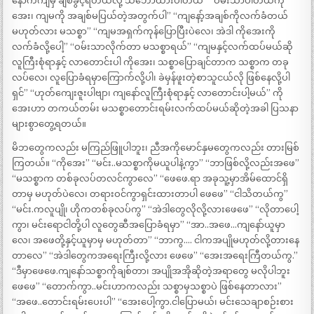
နောက်ကျမှ ချစ်ခွင့်ရတယ်လို့ သဘောထားပါတယ်” “ဝမ်းသာပါတယ်ကို
အေး၊ ကျမကို အချစ်မပြယ်တဲ့အတွက်ပါ” “ကျနော့်အချစ်ကိုလက်ခံတယ်
မဟုတ်လား မသစ္စာ” “ကျမအရှက်ကုန်ပြောပြီးပဲလေ၊ အဲဒါ ကိုအေးကို
လက်ခံလို့ပေါ့” “ဝမ်းသာလိုက်တာ မသစ္စာရယ်” “ကျမနှင့်လက်ထပ်မယ်ဆို
လူကြီးစုံရာနှင့် လာတောင်းပါ ကိုအေး၊ သစ္စာပြောချင်တာက သစ္စာက တခု
လပ်လေ၊ လူပြောခံရမှာကြောက်လို့ပါ၊ ခဲမှန်ဖူးတဲ့စာသူငယ်လို ဖြစ်နေလို့ပါ
ရှင်” “ဟုတ်ကျေးဇူးပါဗျာ၊ ကျနော်လူကြီးစုံရာနှင့် လာတောင်းပါ့မယ်” ကို
အေးဟာ တကယ်တမ်း မသစ္စာတောင်းရမ်းလက်ထပ်မယ်ဆိုတဲ့အခါ ပြသနာ
များစွာတွေ့ရတယ်။
မိဘတွေကလည်း မကြည်ဖြူပါဘူး၊ ညီအကိုမောင်နှမတွေကလည်း တားမြစ်
ကြတယ်။ “ကိုအေး” “မင်း..မသစ္စာကိုမယူပါနဲ့ကွာ” “ဘာဖြစ်လို့လည်းအဖေ”
“မသစ္စာက တစ်ခုလပ်တလင်ကွာလေ” “ဖေဖေ.ရာ အခုသူ့မှာအိမ်ထောင်ရှိ
တာမှ မဟုတ်ပဲလေ၊ တရားဝင်ကွာရှင်းထားတာပါ ဖေဖေ” “ငါသိတယ်ကွ”
“မင်း.ကလူပျို၊ ဟိုကတစ်ခုလပ်ကွ” “အဲဒါတွေလိုလို့လားဖေဖေ” “လိုတာပေါ့
ကွာ၊ မင်းရောငါတို့ပါ လူတွေဆီအပြောခံရမှာ” “အာ..အဖေ…ကျနော်ယူမှာ
လေ၊ အဖေတို့နှင့်ယူမှာမှ မဟုတ်တာ” “ဘာကွ…. ငါကအပျိုမဟုတ်လို့တားနေ
တာလေ” “အဲဒါတွေကအရေးကြီးလို့လား ဖေဖေ” “အေးအရေးကြီတယ်ကွ.”
“ဒီမှာဖေဖေ.ကျနော်သစ္စာကိုချစ်တာ၊ အပျိုအအိုဆိုတဲ့အရာတွေ မလိုပါဘူး
ဖေဖေ” “တောက်ကွာ..မင်းဟာကလည်း သစ္စာမှသစ္စာပဲ ဖြစ်နေတာလား”
“အဖေ..တောင်းရမ်းပေးပါ” “အေးပေါ့ကွာ.ငါပြောမယ်၊ မင်းသေချာစဉ်းစား