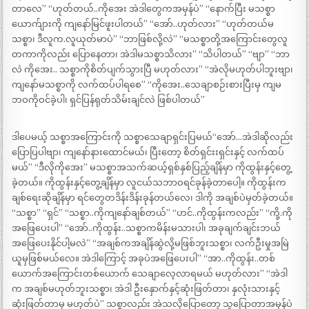
တာလေ” “ဟုတ်တယ်..ကိုအေး အဲဒါတွေကအမှန်ပဲ” “နောက်ပြီး မသစ္စာ
ယောက်ျားကို ကျနော်မြင်ဖူးပါတယ်” “အော်..ဟုတ်လား” “ဟုတ်တယ်မ
သစ္စာ၊ ဒီလူက.လူယုတ်မာပဲ” “ဘာဖြစ်လို့လဲ” “မသစ္စာတို့အကြောင်းတွေလူ
တကာကိုလည်း ပြောနေတာ၊ အဲဒါမသစ္စာသိလား” “သိပါတယ်” “ဗျာ” “ဘာ
လဲ ကိုအေး.. သစ္စာကိုစိတ်ပျက်သွားပြီ မဟုတ်လား” “အဲလိုမဟုတ်ပါဘူးဗျာ၊
ကျနော်မသစ္စာကို လက်ထပ်ပါရစေ” “ကိုအေး..သေချာစဉ်းစားပြီးမှ ကျမ
ဘဝကိုဝင်ခဲ့ပါ၊ ရှင်ပြန်ရုတ်သိမ်းချင်လဲ ဖြစ်ပါတယ်”
ဒါပေမယ့် သစ္စာအကြောင်းကို သစ္စာသေချာရှင်းပြမယ်“အော်…အဲဒါဆိုလည်း
ပြောပြပါဗျာ၊ ကျနော်နားထောင်မယ်၊ ပြီးတော့ စိတ်ရှင်းးရှင်းနှင့် လက်ထပ်
မယ်” “ဒီလိုကိုအေး” မသစ္စာအသက်ဆယ့်ရှစ်နှစ်ပြည့်ချိန်မှာ ကိုထွန်းနှင့်တွေ့
ခဲ့တယ်။ ကိုထွန်းနှင့်တွေ့ချိန်မှာ လူငယ်သဘာဝရင်ခုန်ခဲ့တာပေါ့။ ကိုထွန်းက
ချစ်ရေးဆိုချိန်မှာ ရင်တွေတဒိန်းဒိန်းခုန်တယ်လေ၊ ဒါကို အချစ်ပဲမှတ်ခဲ့တယ်။
“သစ္စာ” “ရှင်” “သစ္စာ..ကိုကျနော်ချစ်တယ်” “ဟင်..ကိုထွန်းကလည်း” “ကို့.ကို
အဖြေပေးပါ” “အော်..ကိုထွန်း..သစ္စာကမိန်းမသားပါ၊ အခုချက်ချင်းဘယ်
အဖြေပေးနိုင်ပါ့မလဲ” “အချစ်ကအချိန်ဆွဲလို့မဖြစ်ဘူးသစ္စာ၊ လက်ဦးမှုအမြဲ
ယူမှဖြစ်မယ်လေ။ အဲဒါကြောင့် အခုပဲအဖြေပေးပါ” “အာ..ကိုထွန်း..တစ်
ယောက်အကြောင်းတစ်ယောက် သေချာလေ့လာရမယ် မဟုတ်လား” “အဲဒါ
က အချစ်မဟုတ်ဘူးသစ္စာ၊ အဲဒါ ဦးနှောက်နှင့်ဆုံးဖြတ်တာ၊ နှလုံးသားနှင့်
ဆုံးဖြတ်တာမှ မဟုတ်ပဲ” သစ္စာလည်း အဲသလိုပြောတော့ သူပြောတာအမှန်ပဲ