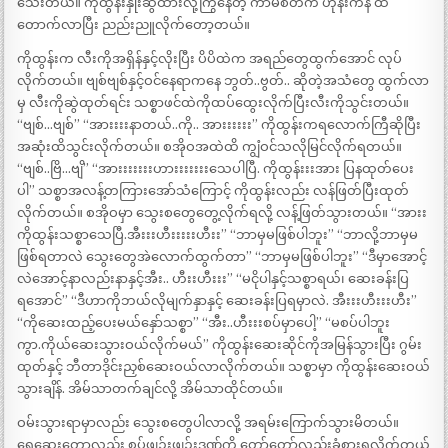
သေးတယ်။ ကိုထွန်းနှုးဆွထားလို့ကြွနေတဲ့ ကာမစိတ်က ဟုန်းကနဲ ထ
တောက်လာပြီး ညည်းညူလိုက်တော့တယ်။
ကိုထွန်းက လီးကိုအရှိန်နှင့်လိုးပြီး ပိပိထဲက အရည်တွေထွက်အောင် လုပ်
လိုက်တယ်။ ဗျစ်ဗျစ်နှင့်ဝင်နေရာကနေ ဘွတ်..ဗွတ်.. ဆိုတဲ့အသံတွေ ထွက်လာ
မှ လီးကိုဆွဲထုတ်ရင်း သစ္စာဖင်ထဲကိုထပ်ထွေးလိုက်ပြီးလီးကိုသွင်းတယ်။
“ဗျစ်…ဗျစ်” “အားးးးနာတယ်..ကို.. အားးးးးး” ကိုထွန်းကရလောက်ကြီဆိုပြီး
အဆုံးထိသွင်းလိုက်တယ်။ စအိုဝအထဲထိ ကျွံဝင်သလိုမြင်လိုက်ရတယ်။
“ဗျစ်..ဗြိ…ဗျိ” “အားးးးးးးဟားးးးးးးသေပါပြီ. ကိုထွန်းးးအား ပြနထုတ်ပေး
ပါ” သစ္စာအလန့်တကြားအော်သံကြောင့် ကိုထွန်းလည်း လန်ဖြတ်ပြီးထုတ်
လိုက်တယ်။ စအိုဝမှာ သွေးစတွေတွေ့လိုက်ရလို့ လန့်ဖြတ်သွားတယ်။ “အားး
ကိုထွန်းသစ္စာသေပြီ.အီးးးဟီးးးးးဟီးး” “ဘာမှမဖြစ်ပါဘူး” “ဘာလို့ဘာမှမ
ဖြစ်ရတာလဲ သွေးတွေအဲလောက်ထွက်တာ” “ဘာမှမဖြစ်ပါဘူး” “ဒီမှာအောင့်
လဲအောင့်နာလည်းနာနှင့်အီး.. ဟီးးဟီးးး” “မငိုပါနှင့်သစ္စာရယ်၊ ဆေးခန်းပြ
ရအောင်” “ဒီဟာကိုဘယ်လိုမျက်နှာနှင့် ဆေးခန်းပြရမှာလဲ. အီးးးဟီးးးဟီး”
“ကိုဆေးထည့်ပေးမယ်နှော်သစ္စာ” “အီး..ဟီးးးစပ်မှာပေါ့” “မစပ်ပါဘူး
ကွာ.ကိုယ်ဆေးသွားဝယ်လိုက်မယ်” ကိုထွန်းဆေးဆိုင်ကိုအမြန်သွားပြီး ဂွမ်း
ထုတ်နှင့် ဘီတာဒိုင်းညှစ်ဆေးဝယ်လာလိုက်တယ်။ သစ္စာမှာ ကိုထွန်းဆေးဝယ်
သွားချိန်. အိမ်သာတက်ချင်လို့ အိမ်သာထိုင်တယ်။
ဝမ်းသွားရာမှာလည်း သွေးစတွေပါလာလို့ အရမ်းကြောက်သွားမိတယ်။
ရေဆေးတော့လည်း စပ်ဖျဉ်းဖျဉ်းဒဏ်ကို တော်တော်လည်းခံစားရလိုက်တယ်