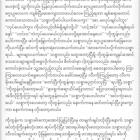
ပေးခဲ့လို့ သူ့ကိုလည်း ပြန်လုပ်ပေးလိုက်တယ်။ ဂွေးဥလေးကိုယက်လိုက်တာ
ဂွေးဥလေးက ကျစ်ပြီးမာကျောလာတယ်လေ။ ကြည့်ရတာ ချစ်စရာတောင်
ကောင်းသေးတယ်။ “သစ္စာကိုဖင်ပါယက်ပေးကွာ” “အာ..မလုပ်ချင်ပါဘူး”
“လုပ်ပေးပါကွာ၊ ကိုယ်လည်းဇိမ်ရှိချင်လို့ပါ” “ဟင့်အင်း” “လုပ်ပေးပါချစ်ရယ်
နှော်” “ဟင်းးး”ကဲလုပ်ပေးမယ်လုပ်ပေးလို့ရအောင်နေပေး” “ကိုထွန်းလည်း
ပေါင်ကားပြီး ဖင်ကိုမြှောက်လိုက်တယ်။ သစ္စာလည်း ဂွေးဥအောက်ခြေလေး
ကိုယက်ပြီး ဖင်ဝကို မရဲတရဲလေးစယက်တယ်။ “အားကောင်းလိုက်တာသစ္စာ
ရယ်… များများယက်ပေး” သစ္စာလည်း မထူးတော့ပြီမို့ ကိုထွန်းကျေနပ်အောင်
သေသေချာချာထိုးမွှေလိုက်တယ်။ စိတ်ထဲမှာ ငါ့တုန်းကလည်း အရမ်း
ကောင်းခဲ့တယ်။ သူ့အလှည့်လည်း ကောင်းစေချင်တဲ့ စေတနာကပါတော့ ကြာ
ကြာလေးယက်မွှေပေးလိုက်တယ်။ ခေါင်းမော့ပြီး လီးကိုကြည့်တော့ လီးက
မိုးပေါ်မျှော်နေပြီလေ။ “တော်ပြီကိုထွန်းရာ.သစ္စာညောင်းလှပြီ” “ရပါပြီ.သစ္စာ”
“ကိုထွန်းလိုးတော့မယ်” “နားရှက်စရာသိပ်ပြောတာပဲ” ပြောသာပြောရတယ်၊
အဲဒီလိုကြီးကြားရင် ရင်တွေခုန်တယ်။ “သစ္စာကုံးပေးပါလား” “အင်းကုံးပေး
မယ်” သစ္စာကုံးပေးတော့ ကိုထွန်းလည်း နောက်ကနေ မတ်တပ်ရပ်ပြီးဒူးကွေး
ကာ နောက်ကနေ လိုးတော့တယ်။
ကိုထွန်းက သစ္စာခါးကော့အောင်ပြုပြင်ပြီးမှ တချက်ချင်းလိုးပြီးနောက် သစ္စာ
ဖင်တုံးကြီးနှစ်လုံးအား ဆုပ်ကိုင်ပြီး အားရပါးရလိုးတော့တယ်။ သစ္စာလည်း
လီးဝင်ချက်တွေက ပိုမြန်လေအရသာရှိလေမို့ တအာ့အာ့ညည်းရင်း ခါးကို