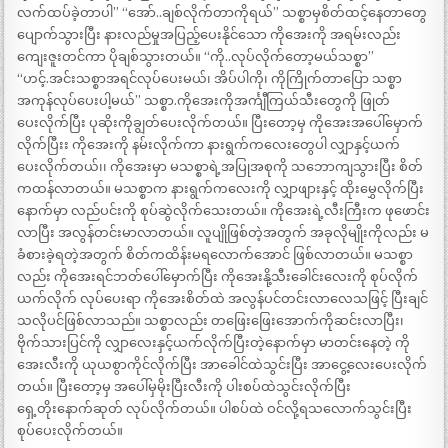
လက်ထပ်ခဲ့တာပါ” “အော်..ချစ်လိုက်တာကိုရယ်” သစ္စာမှစိတ်ထင့်နေတာတွေ
ပျောက်သွားပြီး နားလည်မှုအပြည့်ပေးနိုင်သော ကိုအေးကို အရမ်းလည်း
ကျေးဇူးတင်ကာ ပိုချစ်သွားတယ်။ “ကို..လုပ်လိုက်တော့မယ်သစ္စာ”
“ဟင့်.အင်းသစ္စာအရင်လုပ်ပေးမယ်၊ အိပ်ပါကို၊ ကိုကြိုက်တာပြော သစ္စာ
အကုန်လုပ်ပေးပါ့မယ်” သစ္စာ.ကိုအေးကိုအင်္ကျီကြယ်သီးတွေကို ဖြုတ်
ပေးလိုက်ပြီး ပုဆိုးကိုချွတ်ပေးလိုက်တယ်။ ပြီးတော့မှ ကိုအေးအပေါ်မှောက်
လိုက်ပြီးး ကိုအေးကို နမ်းလိုက်ကာ နားရွက်ကလေးတွေပါ လျှာနှင့်ယက်
ပေးလိုက်တယ်၊၊ ကိုအေးမှာ မသစ္စာရဲ့အပြုအစုကို သဘောကျသွားပြီး စိတ်
ကထန်လာတယ်။ မသစ္စာက နားရွက်ကလေးကို လျှာဖျားနှင့် ထိုးမွှေလိုက်ပြီး
နောက်မှာ လည်ပင်းကို စုပ်ဆွဲလိုက်သေးတယ်။ ကိုအေးရဲ့လီးကြီးက ဖုဖောင်း
လာပြီး အလွန်တင်းမာလာတယ်။ လူပျိုဖြစ်တဲ့အတွက် အခုလိုမျိုးကိုလည်း မ
ခံစားခဲ့ရတဲ့အတွက် စိတ်ကထိန်းမရလောက်အောင် ဖြစ်လာတယ်။ မသစ္စာ
လည်း ကိုအေးရင်ဘတ်ပေါ်မှောက်ပြီး ကိုအေးနို့သီးခေါင်းလေးကို စုပ်လိုက်
ယက်လိုက် လုပ်ပေးရာ ကိုအေးစိတ်ထဲ အလွန်ပင်တင်းလာလေသဖြင့် ပြီးချင်
သလိုပင်ဖြစ်လာသည်။ သစ္စာလည်း တဖြေးဖြေးအောက်ကိုဆင်းလာပြီး၊
ဗိုက်သားပြင်ကို လျှာလေးနှင့်ယက်လိုက်ပြီးတဲ့နောက်မှာ မာတင်းနေတဲ့ ကို
အေးလီးကို ယုယစွာကိုင်လိုက်ပြီး အာခေါင်ထဲသွင်းပြီး အာငွေ့လေးပေးလိုက်
တယ်။ ပြီးတော့မှ အပေါ်မှမိုးပြီးလီးကို ပါးစပ်ထဲသွင်းလိုက်ပြီး
ရှေ့တိုးနောက်ဆုတ် လုပ်လိုက်တယ်။ ပါစပ်ထဲ ဝင်လို့ရသလောက်သွင်းပြီး
စုပ်ပေးလိုက်တယ်။