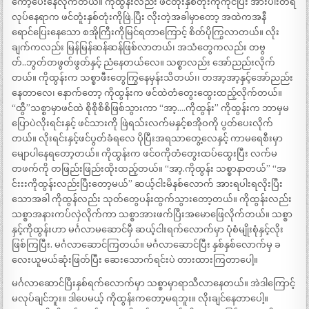
ကော့ပေးနေလိုက်တယ်။ ကိုထွန်းလည်း ဖင်တုံးနှစ်တုံးကိုကိုင်ပြီး အားပါးတရ
လုပ်နေရာက ဖင်တူံးနှစ်တုံးကိုဖြဲ.ပြီး လိုးတဲ့အခါမှာတော့ အထဲကအနီ
ရောင်ပြေးနေသော စအိုကြီးကိုမြင်ရတာကြောင့် စိတ်ပိုကြွလာတယ်။ လိုး
ချက်ကလည်း မြန်မြန်ဆန်ဆန်ဖြစ်လာတယ်၊ အသံတွေကလည်း တဗွ
တ်..ဘွတ်တဖွတ်ဖွတ်နှင့် ညံနေတယ်လေ။ သစ္စာလည်း အော်ညည်းလိုက်
တယ်။ ကိုထွန်းက သစ္စာဖီးတွေကြွနေမှန်းသိတယ်၊၊ တအာ့အာ့နှင့်အော်ညည်း
နေတာလေ၊ နောက်တော့ ကိုထွန်းက ဖင်ထဲတံတွေးထွေးထည့်လိုက်တယ်။
“ထွီ”သစ္စာမှာဖင်ထဲ စိုစိုစိစိဖြစ်သွားကာ “အာ့….ကိုထွန်း” ကိုထွန်းက ဘာမှမ
ပြောပဲလိုးရင်းနှင့် ဖင်သားကို ဖြဲရသ်းလက်မနှင့်စအိုဝကို ပွတ်ပေးလိုက်
တယ်။ လိုးရင်းနှင့်ဖင်ပွတ်ခံရလေ ပိုပြီးအရသာတွေ့လေနှင့် ကာမရေစီးမှာ
မျောပါနေရတော့တယ်။ ကိုထွန်းက ဖင်ဝကိုတံတွေးထပ်ထွေးပြီး လက်မ
တဖက်ကို တဖြည်းဖြည်းထိုးထည့်တယ်။ “အာ့.ကိုထွန်း သစ္စာနာတယ်” “အ
င်းးးကိုထွန်းလည်းပြီးတော့မယ်” ဆယ့်ငါးမိနစ်လောက် အားရပါးရလိုးပြီး
သောအခါ ကိုထွန်လည်း သုတ်တွေပန်းထွက်သွားတော့တယ်။ ကိုထွန်းလည်း
သစ္စာအနားကပ်လှဲလိုက်ကာ သစ္စာအားဖက်ပြီးအမောဖြေလိုက်တယ်။ သစ္စာ
နှင့်ကိုထွန်းဟာ မင်္ဂလာမဆောင်မှီ ဆယ့်ငါးရက်လောက်မှာ ပုံစံမျိုးစုံနှင့်လိုး
ဖြစ်ကြပြီး. မင်္ဂလာဆောင်ကြတယ်။ မင်္ဂလာဆောင်ပြီး နှစ်နှစ်လောက်မှ ခ
လေးယူမယ်ဆုံးဖြတ်ပြီး ဆေးသောက်ရင်းပဲ တားထားကြတာပေါ့။
မင်္ဂလာဆောင်ပြီးနှစ်ရက်လောက်မှာ သစ္စာမှာရာသီလာနေတယ်။ အဲဒါကြောင့်
မလုပ်ချင်ဘူး။ ဒါပေမယ့် ကိုထွန်းကတော့မရဘူး။ လိုးချင်နေတာပေါ့။