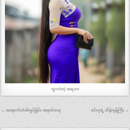
ထူးကဲတဲ့ အရသာ
Post
← အနောက်တံခါးဖွင့်ခြင်း အမှတ်တရ
ခင်လှရဲ့ ဘိန်းမုန့်ကြီး →
navigation