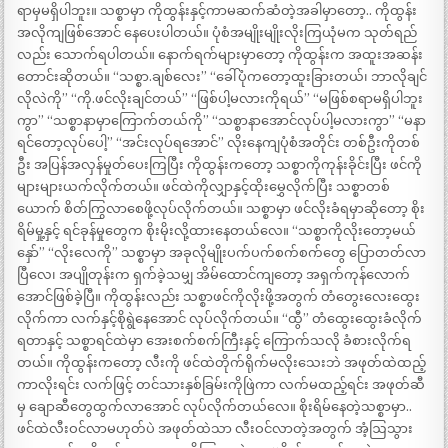
ရာမှမရှိပါဘူး။ သစ္စာမှာ ကိုထွန်းနှင့်ကာမဆက်ဆံတဲ့အခါမှာတော့.. ကိုထွန်း
အလိုကျဖြစ်အောင် နေပေးပါတယ်။ ပုံစံအမျိုးမျိုးလိုးကြယုံမက သုတ်ရည်
လည်း သောက်ရပါတယ်။ နောက်ရက်များမှာတော့ ကိုထွန်းက အထူးအဆန်း
တောင်းဆိုတယ်။ “သစ္စာ.ချစ်လေး” “ခေါ်ပုံကတော့ထူးခြားတယ်၊ ဘာလိုချင်
လိုလဲကို” “ကို.ဖင်လိုးချင်တယ်” “ဖြစ်ပါ့မလားကိုရယ်” “မဖြစ်စရာမရှိပါဘူး
ကွာ” “သစ္စာနာမှာကြောက်တယ်ကို” “သစ္စာနာအောင်လုပ်ပါ့မလားကွာ” “မနာ
ရင်တော့လုပ်ပေါ့” “အင်းလုပ်ရအောင်” လိုးနေကျပုံစံအတိုင်း တစ်ဦးကိုတစ်
ဦး အပြန်အလှန်မှုတ်ပေးကြပြီး ကိုထွန်းကတော့ သစ္စာကိုကုန်းခိုင်းပြီး ဖင်ကို
များများယက်လိုက်တယ်။ ဖင်ထဲကိုလျှာနှင့်ထိုးမွှေလိုက်ပြီး သစ္စာတစ်
ယောက် စိတ်ကြွလာစေဖို့လုပ်လိုက်တယ်။ သစ္စာမှာ ဖင်လိုးခံရမှာဆိုတော့ စိုး
ရိမ်မှု့နှင့် ရင်ခုန်မှုတွေက စိုးမိုးလို့ထားနေတယ်လေ။ “သစ္စာကိုလိုးတော့မယ်
နှော်” “လိုးလေကို” သစ္စာမှာ အခုလိုမျိုးပက်ပက်စက်စက်တွေ ပြောတတ်လာ
ပြီလေ၊ အပျိုတုန်းက ရှက်ခဲ့သမျှ အိမ်ထောင်ကျတော့ အရှက်ကုန်လောက်
အောင်ဖြစ်ခဲ့ပြီ။ ကိုထွန်းလည်း သစ္စာဖင်ကိုလိုးဖို့အတွက် တံတွေးလေးထွေး
လိုက်ကာ လက်နှင့်စိုရွဲနေအောင် လုပ်လိုက်တယ်။ “ထွီ” တံထွေးထွေးခံလိုက်
ရတာနှင့် သစ္စာရင်ထဲမှာ အေးစက်စက်ကြီးနှင့် ကြောက်သလို ခံစားလိုက်ရ
တယ်။ ကိုထွန်းကတော့ လီးကို ဖင်ထဲတိုက်ရိုက်မလိုးသေးဘဲ အဖုတ်ထဲထည့်
ကာလိုးရင်း လက်ဖြင့် တင်သားနှစ်ခြမ်းကိုဖြဲကာ လက်မထည့်ရင်း အဖုတ်ဆီ
မှ ချောဆီတွေထွက်လာအောင် လုပ်လိုက်တယ်လေ။ စိုးရိမ်နေတဲ့သစ္စာမှာ..
ဖင်ထဲလီးဝင်လာမဟုတ်ပဲ အဖုတ်ထဲသာ လီးဝင်လာတဲ့အတွက် အံ့ဩသွား