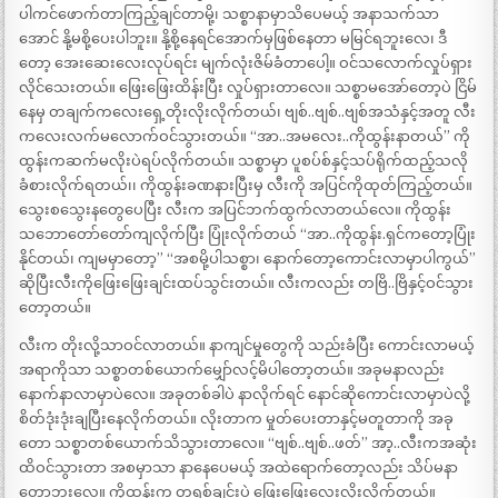
ပါကင်ဖောက်တာကြည့်ချင်တာမို့၊ သစ္စာနာမှာသိပေမယ့် အနာသက်သာ
အောင် နို့မစို့ပေးပါဘူး။ နို့စို့နေရင်အောက်မှဖြစ်နေတာ မမြင်ရဘူးလေ၊ ဒီ
တော့ အေးဆေးလေးလုပ်ရင်း မျက်လုံးဇိမ်ခံတာပေါ့။ ဝင်သလောက်လှုပ်ရှား
လိုင်သေးတယ်။ ဖြေးဖြေးထိန်းပြီး လှုပ်ရှားတာလေ။ သစ္စာမအော်တော့ပဲ ငြိမ်
နေမှ တချက်ကလေးရှေ့တိုးလိုးလိုက်တယ်၊ ဗျစ်..ဗျစ်..ဗျစ်အသံနှင့်အတူ လီး
ကလေးလက်မလောက်ဝင်သွားတယ်။ “အာ..အမလေး..ကိုထွန်းနာတယ်” ကို
ထွန်းကဆက်မလိုးပဲရပ်လိုက်တယ်။ သစ္စာမှာ ပူစပ်စ်နှင့်သပ်ရိုက်ထည့်သလို
ခံစားလိုက်ရတယ်၊၊ ကိုထွန်းခဏနားပြီးမှ လီးကို အပြင်ကိုထုတ်ကြည့်တယ်။
သွေးစသွေးနတွေပေပြီး လီးက အပြင်ဘက်ထွက်လာတယ်လေ။ ကိုထွန်း
သဘောတော်တော်ကျလိုက်ပြီး ပြုံးလိုက်တယ် “အာ..ကိုထွန်း.ရှင်ကတော့ပြုံး
နိုင်တယ်၊ ကျမမှာတော့” “အစမို့ပါသစ္စာ၊ နောက်တော့ကောင်းလာမှာပါကွယ်”
ဆိုပြီးလီးကိုဖြေးဖြေးချင်းထပ်သွင်းတယ်။ လီးကလည်း တဗြိ..ဗြိနှင့်ဝင်သွား
တော့တယ်။
လီးက တိုးလို့သာဝင်လာတယ်။ နာကျင်မှုတွေကို သည်းခံပြီး ကောင်းလာမယ့်
အရာကိုသာ သစ္စာတစ်ယောက်မျှော်လင့်မိပါတော့တယ်။ အခုမနာလည်း
နောက်နာလာမှာပဲလေ။ အခုတစ်ခါပဲ နာလိုက်ရင် နောင်ဆိုကောင်းလာမှာပဲလို့
စိတ်ဒုံးဒုံးချပြီးနေလိုက်တယ်။ လိုးတာက မှုတ်ပေးတာနှင့်မတူတာကို အခု
တော သစ္စာတစ်ယောက်သိသွားတာလေ။ “ဗျစ်..ဗျစ်..ဖတ်” အာ့..လီးကအဆုံး
ထိဝင်သွားတာ အစမှာသာ နာနေပေမယ့် အထဲရောက်တော့လည်း သိပ်မနာ
တော့ဘူးလေ။ ကိုထွန်းက တရစ်ချင်းပဲ ဖြေးဖြေးလေးလိုးလိုက်တယ်။