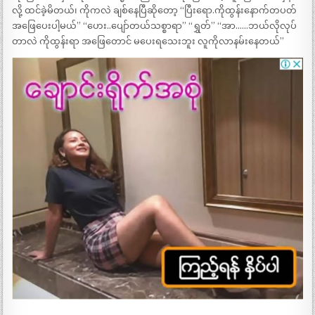
လို့ ထင်ခဲ့မိတယ်၊ ကိုကလဲ ချစ်နေပြီဆိုတော့ “ပြီးရော.ကိုထွန်းနောက်တပတ်
အဖြေပေးပါ့မယ်” “ဟေး..ပျော်တယ်သစ္စာရာ” “ရွှတ်” “အာ……ဘယ်လိုလုပ်
တာလဲ ကိုထွန်းရာ အဖြေတောင် မပေးရသေးဘူး လူကိုလာနမ်းနေတယ်”