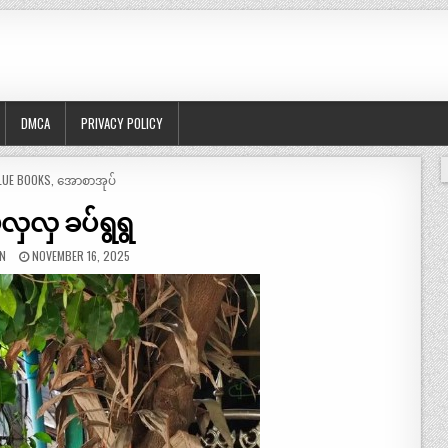
DMCA
PRIVACY POLICY
OSTED
LUE BOOKS
,
အောစာအုပ်
လှလှ ခပ်ရွရွ
N
NOVEMBER 16, 2025