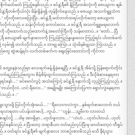
မတ်မတ် ကြည့်နေမိသည်..။ ခင်နွဲ့ရီ၏ နို့ကြီးတစ်လုံးကို ဇေယျာက ဖျစ်
ခင်နွဲ့ရီတစ်ကိုယ်လုံး ဖိန်းရှိန်း၍ တုန်ခိုက်နေသည်..။ ဇေယျာ အသက်ရွူသံက
်…..“ တိုးတိုးလေးပြောပြီး…ခင်နွဲ့ရီ မတ်တတ်ထရပ်လိုက်တော့ ဇေယျာက
ဆွဲဖက်လိုက်သည်..။ သန်လိုက်တဲ့ ကောင်လေး…။ ခင်နွဲ့ရီ အသက်ရွူမရလောက်
ပ်ကို ဟိုထောက်သည်ထောက်နဲ့ အတော်ကြီးကို သန်မာတာပဲ…။ “တော်…..ပြီ
်နွဲ့ရီ ဇေယျာ၏ မျက်နှာလေးကို ကြည်ကြည်နူးနူးလေး ကြည့်ရင်း ပါးတစ်ဖက်
ါ်သို့ လှမ်း၍ တက်လိုက်သည်..။ ဘာမျှ မကြာ..။ သုံးမိနစ်မျှသာ ကြာသည်..။
ံချည်တွေ ဆွဲဆန့်ရင်း လက်တစ်ဖက်က ဈေးခြင်းတောင်းကို ကိုင်ကာ
တွေ့နေခဲ့သည်မှာ လေးရက်ခန့် ရှိခဲ့ချေပြီ..။ ခင်နွဲ့ရီ အိမ်သို့ ပြန်ရောက်တိုင်း
း စောက်ရည်ကြည်တွေက စိမ့်စိမ့်ထွက်လာတတ်ကြသည်..။ ဒီလိုခံစားနေရတာ
င်နော်…..“ ခင်မောင်လွင့် အသံကြောင့် ခင်နွဲ့ရီ နောက်သို့ လှည့်ကြည့်သည်..။
။ “ဘယ်လိုလဲ…ဟင် ရီလေး….“ အမျိုးမျိုး အကြောင်းပြကာ ရှောင်လွဲနေရတာ
က်သည်..။ ..“
းသွားဖို့ ပြင်လိုက်အုံးမယ်…..“ “ရီလေးကလဲကွာ….နှစ်ရက်စာလောက် ဝယ်
ားရလာရတာ ပင်ပန်းတာပေါ့….ကွယ်…“ “ဟွန်း…..သူ့မီးက လာတယ်
င်လို့ …..ဒါမှ အားရှိမှာ….ဟုတ်ဖူးလား…..“ “ဟဲဟဲ…..ဟုတ်ပါတယ်…ဟုတ်
ှပြင်နေမိသည်..။ ပြီးတော့ ဘရာစီယာ ဝတ်မည်လုပ်ပြီးမှ မဝတ်တော့ပဲ တီရှပ်
.။ ဝတ်ရင်း ခင်နွဲ့ရီ၏ မျက်နှာလေး ဘာစဉ်းစားမိသည် မသိ နီရဲသွား