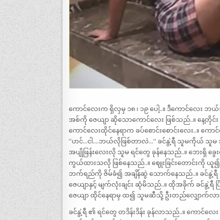
ကောင်လေးက ရှိလှမှ ၁၈ ၊ ၁၉ ပေါ့..။ ဒီကောင်လေး ဘယ်
အစ်ကို ဇေယျာ ဆိုသောကောင်လေး ဖြစ်သည်..။ နေ့တိုင်း ဒီက
ကောင်လေးထိုင်နေရာက ခပ်စောင်းစောင်းလေး..။ ကောင်လ
“ဟင်…ငါ….ဘယ်လိုဖြစ်တာလဲ…“ ခင်နွဲ့ရီ သူမကိုယ် သူ
အပျိုဖြန်းလေးလို သူမ ရင်တွေ ခုန်နေသည်..။ ဘေးရှိ ခ
ကွယ်ထားသလို ဖြစ်နေသည်..။ ဈေုးခြင်းတောင်းကို ယူ၍ 
ဘက်ရည်ကို ဇိမ်ခံ၍ အချိန်ဆွဲ သောက်နေသည်..။ ခင်နွဲ့ရ
ဇေယျာနှင့် မျက်လုံးချင်း ဆုံမိသည်..။ ထိုအခိုက် ခင်နွဲ့
ဇေယျာ ထိုင်နေရာမှ ထ၍ သူမဆီသို့ ဦးတည်လျှောက်လာ
ခင်နွဲ့ရီ ၏ ရင်တွေ တဒိန်းဒိန်း ခုန်လာသည်..။ ကောင