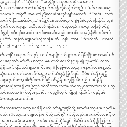
..အန်တီ…“ `.ထိုင်လေ..“ ခင်နွဲ့ရီက သူမဘေးရှိ စောစောက
်..။ ကောင်လေးကလဲ ခပ်ရဲရဲ ပင် ဝင်၍ ထိုင်လိုက်သည်..။ “မင်း အမေရော
ောင်းတယ်..အန်တီ..အမေလဲ ညီလေးနဲ့ အလုပ်ရွုပ်နေတယ်….“ “အင်း….လက်
ပြီးပြီ….အန်တီရဲ့….“ ခင်နွဲ့ရီ၏ အသံတွေက မူမှန်မဟုတ်ကြောင်း သူမ
ံးကို ဘေးလူများ မသိအောင် ဖြတ်ခနဲ ကြည့်သည်..။ အထူးသဖြင့် ခင်နွဲ့
 ခင်နွဲ့ရီ မသိချင်ယောင် ဆောင်နေသော်လည်း ကောင်လေးနှင့် နီးနီးကပ်ကပ်
။ “ကဲ…အန်တီ ဈေးဝယ်လိုက်အုံးမယ်….နော်…သား…“ “ဟုတ်ကဲ့…..သားလဲ
င်ထ၍ ဈေးတန်းဘက်သို့ ထွက်သွားသည်..။
ှောက်လာပြီး ဈေးဝယ်သည်..။ ဝယ်စရာရှိသည်များ ဝယ်ခြမ်းပြီးသောအခါ ခင်
ေး ဈေးတစ်ဖက်ထိပ်နားတွင် မယောက်မလည်နှင့် ရပ်၍ သူမကိုပဲ..ကွက်
ဲ့ရီ သက်ပြင်းတစ်ချက် ချပြီး ဈေးမှ ပြန်ခဲ့လေသည်..။ နောက်တစ်နေ့တွင်
ာဆိုသော ကောင်လေး အိမ်ရှေ့မှ စက်ဘီးနှင့် ဖြတ်ရင်း အိမ်ဖက်သို့ လှည့်
ေးထွက်တော့ ခါတိုင်းထက်ပို၍ ခင်နွဲ့ရီ အလှပြင်မိသည်..။ ခင်နွဲ့ရီ
းပွဲဘေးရှိ စားပွဲတွင် ဝင်ထိုင်ကာ လက်ဖက်ရည် မှာသောက်သည်..။ သူ
ာက် မျက်လုံးချင်းဆိုင် ကြည့်မိလိုက် ပြုံး၍ ပြလိုက်ကြနှင့် နှစ်
 ခံစားနေရလေသည်..။
ောနေ့တွင်တော့ ခင်နွဲ့ရီ လက်ဖက်ရည်ဆိုင်သို့ ရောက်တော့ ဇေယျာ့ကို မ
ြည့်သည်..။ မတွေ့ရ…။ ဈေးတန်းဖက်သို့ လှမ်း၍ ကြည့်သည်…။ ကောင်လေးကို မ
ေယျာများ လာအုံးမလားဟု လက်ဖက်ရည်ဆိုင်တွင် ခါတိုင်းထက် ပို၍ ကြာကြာ
 ဈေးတန်းထဲ လျှောက်လာပြီး ဈေးဝယ်သည်..။ခင်နွဲ့ရီ စိတ်ထဲ အတော်ပင် မနေ