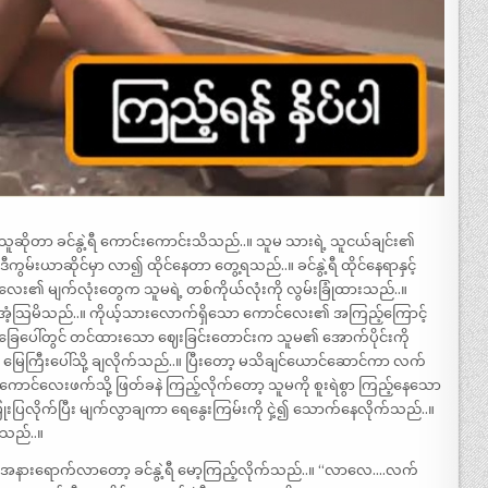
သူဆိုတာ ခင်နွဲ့ရီ ကောင်းကောင်းသိသည်..။ သူမ သားရဲ့ သူငယ်ချင်း၏
ွမ်းယာဆိုင်မှာ လာ၍ ထိုင်နေတာ တွေ့ရသည်..။ ခင်နွဲ့ရီ ထိုင်နေရာနှင့်
ေး၏ မျက်လုံးတွေက သူမရဲ့ တစ်ကိုယ်လုံးကို လွမ်းခြုံထားသည်..။
မ အံ့သြမိသည်..။ ကိုယ့်သားလောက်ရှိသော ကောင်လေး၏ အကြည့်ကြောင့်
ွေးခြေပေါ်တွင် တင်ထားသော ဈေးခြင်းတောင်းက သူမ၏ အောက်ပိုင်းကို
မြေကြီးပေါ်သို့ ချလိုက်သည်..။ ပြီးတော့ မသိချင်ယောင်ဆောင်ကာ လက်
ီ ကောင်လေးဖက်သို့ ဖြတ်ခနဲ ကြည့်လိုက်တော့ သူမကို စူးရဲစွာ ကြည့်နေသော
ရီ ပြုံးပြလိုက်ပြီး မျက်လွာချကာ ရေနွေးကြမ်းကို ငှဲ့၍ သောက်နေလိုက်သည်..။
သည်..။
်လေး အနားရောက်လာတော့ ခင်နွဲ့ရီ မော့ကြည့်လိုက်သည်..။ “လာလေ….လက်