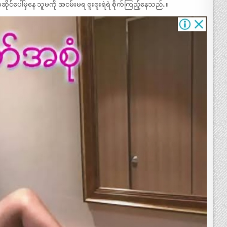
ေါ်မှနေ သူမကို အငမ်းမရ စူးစူးရဲရဲ စိုက်ကြည့်နေသည်..။