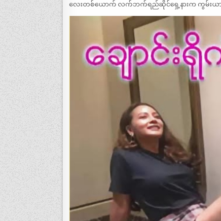
လေးတစ်ယောက် လက်ဘက်ရည်ဆိုင်ရှေ့နားက ကွမ်းယာဆိုင်ပ