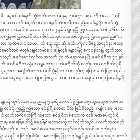
ါ….နောက် နှစ်ရက် သုံးရက်လောက်နေမှ လုပ်ကွာ..နော်…ကိုကလဲ…..“ ခင်
်ထားသော လက်အစုံကိ ဖယ်ရှားရုတ်သိမ်းလိုက်သည်..။ ခင်နွဲ့ရီ နောက်သို့
။ “ကိုယ်ကလဲ…အိမ်ထောင်ကျတာ ၁၂ နှစ်ပဲ ရှိနေပြီ ဥစ္စာ..သားတောင်မှ ၆ တန်း
ပြန်မပြောမိ…။ရီလေး စီတ်ထဲတွင် ခင်မောင်လွင့်ကို ငြီးငွေေ့နသည်။“ကဲ
လေး ကတိပေးပါတယ်….ကဲ ဈေးသွားအုံးမယ်…ကိုက ဒီနေ့ အလုပ်နားတော့
ောင်လွင် မလှမ်းချင်လှမ်းချင် ခြေလှမ်းများဖြင့် ကျောခိုင်း၍ ထွက်သွား
ော့သည်..။ ခင်မောင်လွင်က အသက် ၄၀ ထဲ ရောက်နေပြီ..။ ခင်နွဲ့ရီက ၃၅ နှစ်..၊
 ခင်နွဲ့ရီက လုံးဝ ကျမသွား..။ သူမကိုယ်ကို လည်း သူမ ဂရုစိုက်သူမို့
သူများက အပျိုတုံးကထက်ပင် ပို၍ လှလာသည်ဟု ပြောစမှတ် ပြုရသည်..။
ဆုံး..။ အနားမှာ ယောက်ျားဖြစ်သူ ပါတာတောင်မှ အရေးမထားကြ..။ ခင်နွဲ့ရီ
။ ဈေးသို့ ထွက်လာတော့ ညနေ ၅ နာရီ လောက်ရှိပြီ..။ ဈေးသို့အသွား လမ်းတ
တစ်ဖုံ ကြည့်ကြတော့ ခင်နွဲ့ရီ စိတ်ထဲ ပီတိ ဖြစ်မိသည်..။ ပျံကျဈေးလေး
ျင် လက်ဘက်ရည်ကြိုက်သော ခင်နွဲ့ရီတစ်ယောက် လမ်းမအစပ်တွင် ရှိ
မှ ခွေးခြေပေါ်သို့ ဈေးခြင်းတောင်းကို တင်လိုက်သည်..။ လက်ဘက်ရည်
ိုက်မိသည်..။ “ဟင်“ အသံလေးကတော့ လည်ချောင်းဝတွင် ပျောက်သွား
းသွားသည်..။ ကြည့်ပါအုံး…အသားဖြူဖြူ အရပ်ရှည်ရှည် ခပ်ချောချော ကောင်