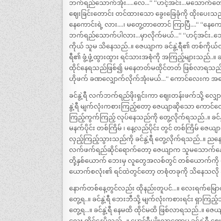
ဘက်ရည်သောက်အုံး…..လေ…“ “ဟင့်အင်း…မသောက်တော့ဘူး
ဈေးခြင်းတောင်း တင်ထားသော ခွေးခြေခုံကို ထိုးပေးသည
နေကောင်းရဲ့ လား….၊ မတွေ့တာတောင် ကြာပြီ….“ “နေက
ဘက်ရည်သောက်ပါလား…မှာလိုက်မယ်…“ “ဟင့်အင်း..သောက်
ကိုယ် သူမ သိနေသည်..။ ဇေယျာက ခင်နွဲ့ရီ၏ တစ်ကိုယ်လု
ရီ၏ ဖွံ့ဖွံ့ထွားထွား ရင်သားအစုံကို အကြည့်များသည်..။
ထိုင်နေရသည်ဖြစ်၍ မနေတတ်မထိုင်တတ် ဖြစ်လာရသည်..
ဟိုဖက် ခဏလျှောက်လိုက်အုံးမယ်…“ ကောင်လေးက အရ
ခင်နွဲ့ရီ လက်ဘက်ရည်ဖိုးရှင်းကာ ဈေးတန်းဖက်သို့ လျ
နွဲ့ရီ မျက်လုံးကစားကြည့်တော့ ဇေယျာဆိုသော ကောင်လ
ကြည့်ကွက်ကြည့် လုပ်နေသည်ကို တွေ့လိုက်ရသည်..။ ခင်နွ
မနက်ပိုင်း တစ်ကြိမ် ၊ နေ့လည်ပိုင်း တွင် တစ်ကြိမ် ဇေယျ
လှည့်ကြည့်သွားသည်ကို ခင်နွဲ့ရီ တွေ့လိုက်ရသည်..။ ညနေဈ
လက်ဖက်ရည်ဆိုင်ရောက်တော့ ဇေယျာက သူမသောက်နေရာစာ
တို့နှစ်ယောက် ဘေးမှ လူတွေအလစ်တွင် တစ်ယောက်ကို တစ်ယေ
ယောက်စလုံး၏ ရင်ထဲတွင်တော့ တစုံတခုကို သိနေသလို
နောက်တစ်နေ့တွင်လည်း ထိုနည်းတူပင်…။ လေးရက်မြောက်သ
တွေ့ရ..။ ခင်နွဲ့ရီ ဘေးဘီသို့ မျက်လုံးကစားရင်း ရှာက
တွေ့ရ…။ ခင်နွဲ့ရီ နေမထိ ထိုင်မထိ ဖြစ်လာရသည်..။ ဇ
လေး ထိုင်နေမိသည်…။ မှောင်ရီပျိုးလာတော့မှ ခင်နွဲ့ရီ