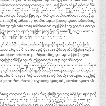
န်းအလယ်လောက်ရောက်တော့မှ…ဟင်….ခနဲဖြစ်ကာ ခင်နွဲ့ရီ ရင်ထဲမှာ ဖိန်း
 ဆောင့်ကြောင့်လေးထိုင်၍ သူမရှိရာဖက်သို့ ငေးကြည့်နေသည်..။ ခင်နွဲ့ရီ
လှမ်းသွားမိသည်..။ ပြီးမှ သူမကိုယ် သူမ သတိထားမိတော့ ဇေယျာရှိရာ
။ ခင်နွဲ့ရီ ကိုယ်ရှိန်သပ်၍ ရပ်လိုက်သည်..။ ပြီးတော့ သူမခပ်လှမ်းလှမ်းသို့
ောက်အကွာတွင် လမ်းဘေး၌ ပေါက်နေသော ကျူမြက်ရုံတွေ ရှိသည်..။ ဇေယျာ
ြည့်နေသော ဇေယျာကို ကျူမြက်ရုံတွေ ရှိရာသို့ မေးငေါ့ပြသည်..။ ဇေယျာ
ပြီး ကျူမြက်ရုံတွေ ရှိရာသို့ လျှောက်သွားသည်..။
င်ပင် ရပ်ပြီး လမ်းဘေးနှစ်ဖက်ရှိ ဈေးဆိုင်များကို တစ်ဆိုင်ချင်းနီးပါး
သေးလဲဟု ရပ်ပြီး စဉ်းစားနေတဲ့ ပုံ…။ ဈေးဆိုင်တွေ သိမ်းဖို့ပြင်နေကြပြီ..။
ီ သုတ်ခနဲ လျှောက်ကာ ကျူမြက်ရုံတွေဆီသို့ သွားသည်..။ မြက်ရုံတွေနား
်ကြောင့်ထိုင်ပြီး သူမကို ကြည့်နေသည်..။ အနားတွင် အိမ်တွေက
်ပြီး လမ်းသွားလမ်းလာ ရှင်းမရှင်း ခဏကြည့်လိုက်ရာ အသွားအလာ တစ်ယောက်မှ မ
ျာ့ ရှေ့တွင် ဆောင့်ကြောင့် ထိုင်ချလိုက်သည်..။ ဇေယျာကလည်း သွက်သည်..။
်လိုက်ပြီး ပါးနှစ်ဖက်ကို အငမ်းမရ နမ်းလိုက်သည်..။ ဇေယျာက ခင်နွဲ့ရီကို
ရာမှ ဒူးထောက်လျက်သား ဖြစ်သွားတော့ သူ့ပုဆိုးထဲမှ တောင်ထနေသော လီး
ီးတွေ ထသွားသည်..။ ပါးနှစ်ဖက်ကို နမ်းပြီးသွားတော့ ခင်နွဲ့ရီ၏ မျက်နှာကို
 ပုခုံးကို သူမနဖူးနှင့် မှေးတင်၍ အောက်သို့ ငုံ့ကြည့်လိုက်သည်…။ ဇေယျာက
ိုင်၍ ဖျစ်ညှစ်ကာဆွဲသည်..။ နဖူးမေးတင်၍ ငုံ့ကြည့်နေသော ခင်နွဲ့ရီသည်