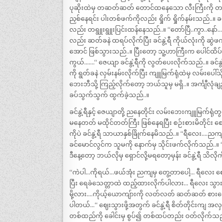
ပုဆိုးထဲမှ တဆတ်ဆတ် တောင်ထနေသော လီးကြီးကို တစိုက်
ညှစ်နေရင်း ပါးတစ်ဖက်ကိုလည်း ရှိုက် ရှိုက်နမ်းသည်..။ 
လည်း တရွူးရွူးပြင်းထန်နေသည်..။ “တော်ပြီ..ကွာ..နော
လည်း ဆတ်ခနဲ ထရပ်လိုက်ပြီး ခင်နွဲ့ရီ ကိုယ်လုံးကို 
အောင် ဖြစ်သွားသည်..။ ပြီးတော့ သူ့ဟာကြီးက ပေါင်ထိ
ကွယ်…….“ ဇေယျာ ခင်နွဲ့ရီကို လွတ်ပေးလိုက်သည်..။ ခင
ကို ရွတ်ခနဲ လှမ်းနမ်းလိုက်ပြီး ကျူမြက်ရုံထဲမှ လမ်းပေ
ဘေးဘီသို့ ကြည့်လိုက်တော့ ဘယ်သူမှ မရှိ..။ အင်္ကျီလု
ခပ်သွက်သွက် ထွက်ခဲ့သည်..။
ခင်နွဲ့ရီနှင့် ဇေယျာတို့ ညနေတိုင်း လမ်းဘေးကျူမြက်ရုံတွင် 
မနေတတ် မထိုင်တတ်ကြီး ဖြစ်နေရပြီး စဉ်းစားမိတိုင်
ကိုပဲ ခင်နွဲ့ရီ သာယာနှစ်ခြိုက်နေမိသည်..။ “ရီလေး….ညကျရ
ခင်မောင်လွင်က သူမကို နောက်မှ သိုင်းဖက်လိုက်သည်..
ဒီနေ့တော့ ဘယ်လိုမှ ရှောင်လို့မရတော့မှန်း ခင်နွဲ့ရီ သိလို
“ကဲပါ…ကိုရယ်…ဖယ်အုံး ညကျမှ တွေ့တာပေါ့… ရီလေး ဈေ
ပြီး ရေခဲသေတ္တာထဲ ထည့်ထားလိုက်ပါလား… ရီလေး သွ
မို့လား….ကိုယ့်ယောကျ်ားကို လတ်လတ် ဆတ်ဆတ် စားစေချ
ပါတယ်…“ ဈေးသွားဖို့အတွက် ခင်နွဲ့ရီ စိတ်တိုင်းကျ အလ
တစ်ထည်ကို ခေါင်းမှ စွပ်၍ တစ်ထပ်တည်း ဝတ်လိုက်သည်.