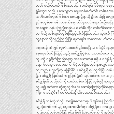
တတ် မထိုင်တတ် ဖြစ်နေသည်…။ ဝယ်ရင်းခြမ်းရင်း ဈေးတ
ရှိန်းသွားသည်..။ ဇေယျာက ဈေးတစ်ဖက်ထိပ် လမ်းဘေးတွင်
သတိလက်လွတ်ဖြစ်ကာ ဇေယျာရှိရာသို့ ဦးတည်၍ လျှောက်
နှင့် မလှမ်းမကမ်း တဖက်ဈေးထိပ်နားပင် ရောက်လို့နေပြီ…..
တစ်ချက် လှမ်းကြည့်သည်..။ ဓါတ်မီးတိုင် တစ်တိုင်လ
ဘက်သို့ တစ်ချက်လှမ်းကြည့်လိုက်ပြန်သည်..။ သူမကို က
သူ့နောက်သို့လှည့်ကြည့်ပြီး ချက်ချင်း သဘောပေါက်ကာ ထ
ဈေးတန်းထဲတွင် လူလဲ အတော်ရှင်းနေပြီ….။ ခင်နွဲ့ရီနေရာတွ
စေ့စေ့စပ်စပ် ကြည့်သည်..။ခင်နွဲ့ရီပုံစံက ဘာဝယ်စရာ ကျန်
သူမကို ဂရုစိုက်ကြည့်နေသူ တစ်ယောက်မှ မရှိ..။ ခင်နွဲ့ရ
ရောက်တော့ ဇေယျာက မြက်ရုံတစ်ရုံအတွင်းနားတွင် ဆောင့
ကျဲသည်..။ သူတို့ကို မမြင်နိုင်..။ ခင်နွဲ့ရီ ရပ်လိုက
ရှိ..။ ခင်နွဲ့ရီ ဖြတ်ခနဲ ကျူမြက်ရုံထဲ လှမ်းဝင်ကာ ဇေယ
ခင်နွဲ့ရီ၏ လည်ပင်းကို လက်တစ်ဖက်ဖြင့် လှမ်း၍ ဆွဲယူဖက
လှမ်း၍ ဖက်ကာ ဆွဲယူလိုက်ရင်း ဆောင့်ကြောင့်ထိုင်နေ
ကြီးက ခင်နွဲ့ရီ၏ ပေါင်တန်ကို ထိုးထောက်မိနေသည်..။
ခင်နွဲ့ရီ တစ်ကိုယ်လုံး အပျိုမလေးသဖွယ် ဖျန်းခနဲ ကြက်သ
သူ့ပခုံးတစ်ဖက် နှင့် မှေးထားလိုက်ရာ ခင်နွဲ့ရီက ဇေယျာ့
ကျန်လက်တစ်ဖက်ဖြင့် ခင်နွဲ့ရီ၏ နို့အုံတစ်ဖက်ကို အုပ်က