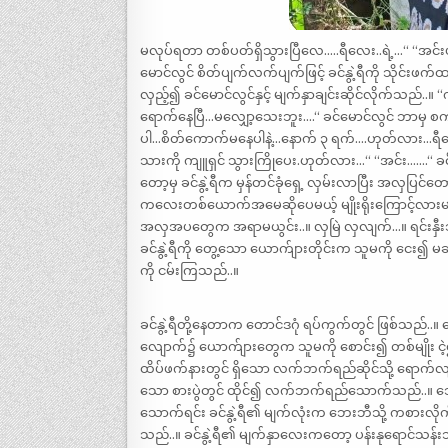
မလုပ်ရတာ တစ်ပတ်ရှိသွားပြီလေ…..ရီလေး..ရဲ့…“ “အင်းပ
မောင်လွင် စိတ်ပျက်လက်ပျက်ဖြင့် ခင်နွဲ့ရီကို သိုင်းဖက
လှည့်၍ ခင်မောင်လွင်နှင့် မျက်နှာချင်းဆိုင်လိုက်သည်..
ရောက်နေပြီ…မလျှော့သေးဘူး….“ ခင်မောင်လွင် ဘာမှ စကား
ပါ…စိတ်ကောက်မနေပါနဲ့…နောက် ၃ ရက်….ဟုတ်လား…ရီ
သားကို ကျူရှင် သွားကြိုပေး.ဟုတ်လား…“ “အင်း…….“ ခင်မ
တော့မှ ခင်နွဲ့ရီက မှန်တင်ခုံရှေ့ လှမ်းလာပြီး အလှပြင်တ
ကလေးတစ်ယောက်အမေဆိုပေမယ့် မျိုးရိုးကြောင့်လားမသိ..။
အလှအပတွေက အရာမယွင်း..။ လှမြဲ လှလျက်…။ ရင်းနှီး
ခင်နွဲ့ရီကို တွေ့သော ယောက်ျားတိုင်းက သူမကို ငေး၍ မ
ကို ငမ်းကြသည်..။
ခင်နွဲ့ရီတို့နေတာက တောင်ဒဂုံ ရပ်ကွက်တွင် ဖြစ်သည်..
လျောက်၌ ယောက်ျားတွေက သူမကို စောင်း၍ တစ်မျိုး ငဲ့၍ 
ထိပ်ဖက်နားတွင် ရှိသော လက်ဘက်ရည်ဆိုင်သို့ ရောက်လ
သော စားပွဲတွင် ထိုင်၍ လက်ဘက်ရည်သောက်သည်..။ ဘေး
သောက်ရင်း ခင်နွဲ့ရီ၏ မျက်လုံးက ဘေးဘီသို့ ကစားလ
သည်..။ ခင်နွဲ့ရီ၏ မျက်နှာလေးကတော့ ပန်းနုရောင်သန်