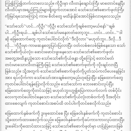
ကြွ၍ကြွ၍တက်လာလေသည်။ ကိုဦးမှာ လီးတန်ချောင်းကြီး မာတောင်နေပြီး
လီးထိပ်မှာအရည်ကြည်များစို့ထွက်လာအောင် သော်သော်၏စောက်ဖုတ်ကြီး
ကိုမြင်ရသောကြောင့် ကာမ စိတ်တွေ မထိန်းနိုင်အောင်ဖြစ်လာရလေသည်။
“သော်သော်´´ “ဟင်….ကိုဦး´´ “ကိုဦး သော်သော်ကိုချစ်တော့မယ်နော်´´ “ချစ်
ပါ….ကိုဦးရယ်…..ချစ်ပါ သော်သော်မနေတတ်တော့ဘူး…..ဟင်း….ဟင်း…´´ “ဒါ
ဆို ခြေထောက်တွေ ကုတင်ပေါ်တင်လိုက်´´ “ဒီလိုလား´´ “မဟုတ်ဘူး…ဒီလို….ဒီ
လို…..´´ ကိုဦးမှာ ကာမဆန္ဒတွေပြင်းပြလာပြီး ဝတ်လစ်စလစ်ဖြစ်နေသော သော်
သော်၏ကိုယ်လုံး၊ ဖောင်းဖောင်းဖူးနေသော သော်သော်၏စောက်ဖုတ်၊
အတွေ့အထိနူးညံ့သော သော်သော်၏ကိုယ်ခန္ဓာ တို့ကြောင့် တောင်မတ်
တင်းမာသောလီးတန်ကြီးဖြင့် သော်သော်၏စောက်ဖုတ်ကို လိုးချင်လာပြီ
ဖြစ်သည်။ သို့အတွက် သော်သော်၏စောက်ဖုတ်ကိုပွတ်သပ်ကလိပေးနေခြင်း
အား ရပ်လိုက်ကာ သော်သော်အားချစ်တော့မည်ဟုပြောပြီး ခြေထောက်တွေ
ကုတင်ပေါ်တင်ရန်ပြောလိုက်သည်။ သော်သော်က ဘေးစောင်းလုပ်ပြီး
ခြေထောက်တွေကိုတင်သဖြင့် မဟုတ်ဘူးဟူ၍ပြောကာပက်လက် တစ်ပိုင်း
လေးကုတင်ပေါ်တင်နေသော သော်သော်၏ကိုယ်လုံးတစ်ဝက်ကို ဒီအတိုင်း
ထားစေလျက် ကုတင်စောင်းအစပ်ထိ တင်ပါးကိုတင်စေလိုက်သည်။
ခြေထောက်နှစ်ဖက်ကို ဒူးမှထောင်စေ ပြီး ခြေဖဝါးနှစ်ဖက်ကို ကုတင်စောင်း
သို့ထောက်ထားစေလိုက်သည်။ ခြေဖဝါးနှစ်ဖက်ကိုခပ်ကားကားလုပ်ထားပြီး
ဒူးခေါင်းကိုထောင်ထားသဖြင့် သော်သော်၏စောက်ဖုတ်မှာ ဟပြဲပြဲလေးဖြစ်