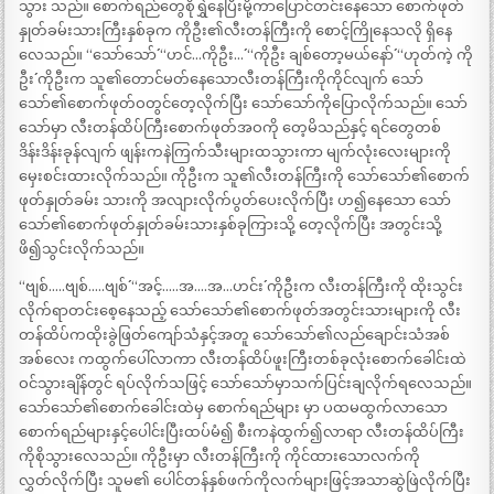
သွား သည်။ စောက်ရည်တွေစိုရွှဲနေပြီးမို့ကာပြောင်တင်းနေသော စောက်ဖုတ်
နှုတ်ခမ်းသားကြီးနှစ်ခုက ကိုဦး၏လီးတန်ကြီးကို စောင့်ကြိုနေသလို ရှိနေ
လေသည်။ “သော်သော်´´ “ဟင်…ကိုဦး…´´ “ကိုဦး ချစ်တော့မယ်နော်´´ “ဟုတ်ကဲ့ ကို
ဦး´´ ကိုဦးက သူ၏တောင်မတ်နေသောလီးတန်ကြီးကိုကိုင်လျက် သော်
သော်၏စောက်ဖုတ်ဝတွင်တေ့လိုက်ပြီး သော်သော်ကိုပြောလိုက်သည်။ သော်
သော်မှာ လီးတန်ထိပ်ကြီးစောက်ဖုတ်အဝကို တေ့မိသည်နှင့် ရင်တွေတစ်
ဒိန်းဒိန်းခုန်လျက် ဖျန်းကနဲကြက်သီးများထသွားကာ မျက်လုံးလေးများကို
မှေးစင်းထားလိုက်သည်။ ကိုဦးက သူ၏လီးတန်ကြီးကို သော်သော်၏စောက်
ဖုတ်နှုတ်ခမ်း သားကို အလျားလိုက်ပွတ်ပေးလိုက်ပြီး ဟ၍နေသော သော်
သော်၏စောက်ဖုတ်နှုတ်ခမ်းသားနှစ်ခုကြားသို့ တေ့လိုက်ပြီး အတွင်းသို့
ဖိ၍သွင်းလိုက်သည်။
“ဗျစ်…..ဗျစ်…..ဗျစ်´´ “အင့်…..အ….အ…ဟင်း´´ ကိုဦးက လီးတန်ကြီးကို ထိုးသွင်း
လိုက်ရာတင်းစေ့နေသည့် သော်သော်၏စောက်ဖုတ်အတွင်းသားများကို လီး
တန်ထိပ်ကထိုးခွဲဖြတ်ကျော်သံနှင့်အတူ သော်သော်၏လည်ချောင်းသံအစ်
အစ်လေး ကထွက်ပေါ်လာကာ လီးတန်ထိပ်ဖူးကြီးတစ်ခုလုံးစောက်ခေါင်းထဲ
ဝင်သွားချိန်တွင် ရပ်လိုက်သဖြင့် သော်သော်မှာသက်ပြင်းချလိုက်ရလေသည်။
သော်သော်၏စောက်ခေါင်းထဲမှ စောက်ရည်များ မှာ ပထမထွက်လာသော
စောက်ရည်များနှင့်ပေါင်းပြီးထပ်မံ၍ စီးကနဲထွက်၍လာရာ လီးတန်ထိပ်ကြီး
ကိုစိုသွားလေသည်။ ကိုဦးမှာ လီးတန်ကြီးကို ကိုင်ထားသောလက်ကို
လွှတ်လိုက်ပြီး သူမ၏ ပေါင်တန်နှစ်ဖက်ကိုလက်များဖြင့်အသာဆွဲဖြဲလိုက်ပြီး