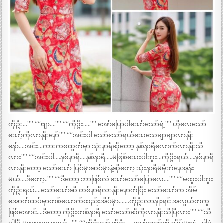
ကိုဦး…”” ““ဗျာ….”” ““ကိုဦး…..”” အော်ပြောပါသော်သော်ရဲ့”” ဟိုလေသော်
သော့်ကိုလာနှိုးနော်”” ““အင်းပါ သော်သော်ရယ်သေသေချာချာလာနှိုး
နော်….အင်း…ကားကစထွက်မှာ သုံးနာရီဆိုတော့ နှစ်နာရီလောက်လာနှိုးသိ
လား”” ““အင်းပါ….နှစ်နာရီ….နှစ်နာရီ…..မဖြစ်သေးပါဘူး…ကိုဦးရယ်….နှစ်နာရီ
လာနှိုးတော့ သော်သော် ပြင်မှာဆင်မှာနဲ့ဆိုတော့ သုံးနာရီမမှီဘဲနေအုန်း
မယ်….ဒီတော့..”” ““ဒီတော့ ဘာဖြစ်လဲ သော်သော်ပြောလေ….”” ““မထူးပါဘူး
ကိုဦးရယ်….သော်သော်ဆီ တစ်နာရီလာနှိုးနောက်ပြီး သော်သော်က အိမ်
အောက်ထပ်မှာတစ်ယောက်ထည်းအိပ်မှာ…….ကိုဦးလာနှိုးရင် အလွယ်တကူ
ဖြစ်အောင်….ဒီတော့ ကိုဦးတစ်နာရီ သော်သော်ဆီကိုလာနှိုးသိပြီလား”” ““သိ
ပါပြီ မဖုရားလေးရယ်…”” ““ကိုဦးနော် ကိုဦး…..သော်သော့်ကို သိပ်မစနဲ့….ဒါပဲ