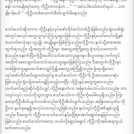
နော် လာမနှိုးရင်တော့ ကိုဦးတာဝန်ဘဲ…..”” ““အင်းပါသော်သော်ရယ် …..လာ
နှိုးပါ့မယ်”” ကိုဦးတစ်ယောက်စိတ်ပျက်မိနေသည်။
သော်သော်ဆိုတာက ကိုဦးနှင့်လုပ်ဖော်ကိုင်ဖက်တစ်ဦးဖြစ်သည်။ ရုံးတစ်ရုံး
ထဲတွင်အလုပ်အတူတူလုပ်ကြသူများဖြစ်သည်။ ကိုဦးနှင့်သော်သော်တို့နှစ်
ယောက်စလုံးမှာ လူပျို၊ အပျိုများဖြစ်ကြသည်။ကိုဦးက နယ်သို့ခဏခဏ
ထွက်ရသည်။ သို့အတွက် ကိုဦးမှာ အတွေ့အကြုံတွေ စုံသင့်သလောက်
စုံသည်။ နောက်ပြီးကိုဦးပေါင်းသင်းသောလူများမှာ စီးပွားရေးဘက်တွင်
အထိုက်အလျောက်ကောင်းသောသူများဖြစ်ကြသည်။ ဒီအတွက်ကိုဦးမှာ
တစ်ခြားလူများထက်စာလျှင်ပို၍အတွေ့အကြုံရှိသည်။ ရုံးမှာရှိသော
လုပ်ဖော်ကိုင်ဖက်များထဲတွင်မှ သော်သော်က ကိုဦးကို ဦးစားအပေးဆုံး
ဖြစ်သည်။ ရုံးသို့ထမင်းချိုင့်ထည့်လာပြီး ကိုဦးနှင့်အတူတူစားသည်။
လက်ဖက်ရည်ဆိုင်ထိုင်လျှင် ကိုဦးနောက်က အမြဲတမ်းကပ်ပါလာသည်။ ဘာ
ပဲလုပ်လုပ် ဘယ်ကိုသွားသွား သော်သော်က ကိုဦးကိုခေါ်လေ့ရှိသည်။ ကြာ
တော့ကိုဦးစိတ်ပျက်လာမိသည်။ကိုဦးစိတ်ပျက်သည်မှာ အခြားမဟုတ်။ ကို
ဦးက နယ်မှနေ၍အလုပ်လာလုပ်သူဖြစ်သည်။ နယ်တွင်ကိုဦး၏ချစ်သူရှိ
သည်။ ဒီအတွက် ကိုဦးက သော်သော်နှင့်မငြိရအောင်ရှောင်နေခြင်းလည်း
ဖြစ်သည်။ သော်သော်ကတော့ ဘယ်လိုရှောင်ရှောင် ကိုဦးကိုအမိအရတွယ်
ဖက်ထားသည်။