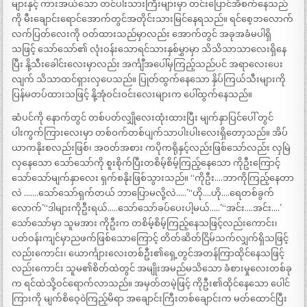
များနှင့် ကားအယ်သော တင်ပါးသားကြီးများမှာ တင်းပြောင်အိစက်နေသည်
ကို မီးချောင်းရောင်အောက်တွင်အတိုင်းသားမြင်နေရသည်။ ရင်စေ့ဘလောက်
လက်ပြတ်လေးကို ဝတ်ထားသည်မှာလည်း အောက်တွင် အခုအခံမပါရှိ
သဖြင့် သော်သော်၏ လုံးဝန်းသောရင်သားနှစ်မွှာမှာ သိသိသာသာလေးရှိနေ
ပြီး နို့သီးခေါင်းလေးမှာလည်း အင်္ကျီအပေါ်မှကြည့်သည်ပင် အရာလေးပေး
လျက် သိသာထင်ရှားလှပေသည်။ ပြုတ်ထွက်နေသော နှိပ်ကြယ်သီးများကို
ပြန်မတပ်ထားသဖြင့် နို့အုံဝင်းဝင်းလေးများက ပေါ်ထွက်နေသည်။
ဆံပင်ကို နောက်တွင် တစ်ပတ်လျှိုလေးထုံးထားပြီး မျက်နှာပြင်ပေါ် တွင်
ပါးကွက်ကြားလေးမှာ တစ်ဝက်တစ်ပျက်သာပါးပါးလေးရှိတော့သည်။ အိပ်
ယာကနိုးစလည်းဖြစ်၊ အဝတ်အစား ကပိုကရိုနှင့်လည်းဖြစ်သော်လည်း လှမြဲ
လှနေသော သော်သော်ကို စူးစိုက်ပြီးတစိမ့်စိမ့်ကြည့်နေသော ကိုဦးကြောင့်
သော်သော်မျက်နှာလေး ရှက်စနိုးဖြစ်သွားသည်။ “ကိုဦး….ဘာကိုကြည့်နေတာ
လဲ …….သော်သော်ရှက်တယ် ဘာပြောမလို့လဲ…..´´ “ဟို….ဟို….ရေတစ်ခွက်
လောက်´´ “ဒါများကိုဦးရယ်…..သော်သော်ခပ်ပေးပါ့မယ်…..´´ “အင်း….အင်း….´´
သော်သော်မှာ သူမအား ကိုဦးက တစိမ့်စိမ့်ကြည့်နေသဖြင့်လည်းကောင်း၊
ပတ်ဝန်းကျင်မှာညဖက်ဖြစ်သောကြောင့် တိတ်ဆိတ်ငြိမ်သက်လျှက်ရှိသဖြင့်
လည်းကောင်း၊ ယောင်္ကျားလေးတစ်ဦး၏ရှေ့တွင်အတန်ကြာထိုင်နေသဖြင့်
လည်းကောင်း သူမ၏စိတ်ထဲတွင် အမျိုးအမည်မသိသော ခံစားမှုလေးတစ်ခု
က ရင်ထဲသို့ဝင်ရောက်လာသည်။ အမှတ်တမဲ့ဖြင့် ကိုဦး၏ထိုင်နေသော ပေါင်
ကြားကို မျက်စိဝေ့၀ဲကြည့်မိရာ အချောင်းကြီးတစ်ချောင်းက မတ်ထောင်ပြီး