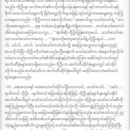
ရာ သော်သော်၏ရင်သား အပေါ်ပိုင်းမှာ ဝင်းလက်စွာဖြင့်ပေါ်ထွက်နေလေ
သည်။ ကိုဦးမှာ သော်သော်၏ကပိုကရိုဟန်ပန်လေးနှင့် ရင်သားဝင်းဝင်းနှင့်
ဗိုက်သားဝင်းဝင်းများကို မြင်တွေ့လိုက်ရသဖြင့် ရင်ထဲ၌ကာမဆန္ဒတွေ ထကြွ
လာရလေသည်။ “ကိုဦးကလဲ စောလိုက်တာ´´ “မစောပါဘူး သော်သော်ရဲ့´´` “ဘာ
ကိုမစောရမှာလဲ……ခုမှ တစ်ဆယ့်နှစ်နာရီခွဲဘဲရှိသေးတာ…..သော်သော်တောင်
အိပ်ပျော်တာမကြာသေးဘူး…..´´ “အဲ့ဒါဆို ကိုဦးပြန်တော့မယ်…..သော်သော်ဖာ
သာ သော်သော်လာတော့……´´ “အဲ့သလိုတော့မလုပ်ပါနဲ့ ကိုဦးရယ်……လာ
ပါ….ဝင်ပါ….ဝင်ပါ…´´ သော်သော်ကတံခါးသို့ အပြေးအလွှားလာ၍သော့ဖွင့်
ပေးလိုက်ပြီး ကိုဦးကိုဝင်စေသည်။ ပြီးနောက် သော်သော်က အနောက်မှလိုက်
ဝင်လေသည်။ သော်သော်၏အိပ်ခန်းနှင့်တံခါးဝကြား ခေါင်းရင်းဘက်တွင်
ဆက်တီခုံများထားရှိလေသည်။ ကိုဦးက ဆက်တီထိုင်ခုံများတွင် ဝင်ထိုင်
လိုက်သည်။ သော်သော်က ဆက်တီထိုင်ခုံပေါ်တွင် မထိုင်သေးဘဲမတ်တပ်
ရပ်နေလေသည်။
“ကဲ….စောသေးရင် ခဏလောက်ထိုင်ပါဦးလားဟင်….သော်သော်….´´ “အင်း……
ရပါတယ် ကိုဦး….ရပါတယ်´´ ပြောပြောဆိုဆိုဖြင့် ကိုဦးနှင့်မျက်နှာချင်းဆိုင်
ဆက်တီပေါ်တွင် သော်သော်ကဝင်ထိုင်လိုက်သည်။ ကိုဦးမှာ သော်သော်ဆီကို
အကြည့်ရောက်ပြီး သော်သော့်တစ်ကိုယ်လုံးကို သိမ်းကျုံးကြည့်လိုက်သည်။
မည်သည့်စကားကိုမှ မပြောမဆိုဖြစ်ဘဲနှင့်ရှိနေကြသည်။ သော်သော်သည် ည
အိပ်ဝတ်သဖြင့် ထမီတစ်ပတ်နွမ်းလေးနှင့်ဖြစ်သည်။ ထို့အတွက်ကြောင့်
လုံချည်လေး၏ပါးလွှာမှုကြောင့် သော်သော်၏ပေါင်တန်တုတ်တုတ်ကြီးကြီး