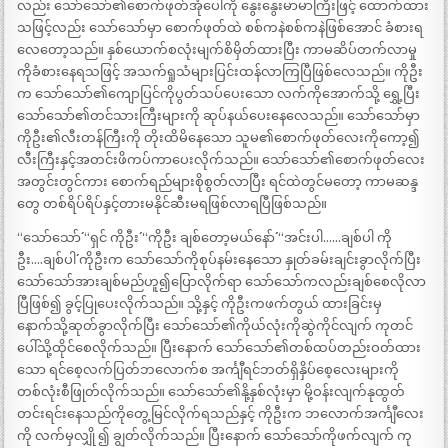
လည်း သော်သော်၏စောက်ဖုတ်အုံပေါ်ကို နွေးနွေးမာမာကြီးဖြင့် ထောက်ထား
သဖြင့်လည်း သော်သော်မှာ စောက်ဖုတ်ထဲ စစ်ကနဲစစ်ကနဲဖြစ်အောင် ခံစားရ
လေတော့သည်။ နှစ်ယောက်စလုံးမျက်စိမှိတ်ထားပြီး ကာမဆိပ်တက်လာမှု
ကိုခံစားနေရသဖြင့် အသက်ရှုသံများပြင်းထန်လာကြပြီဖြစ်လေသည်။ ကိုဦး
က သော်သော်၏ကျောပြင်ကိုပွတ်သပ်ပေးသော လက်ကိုအောက်သို့ ရွှေ့ပြီး
သော်သော်၏တင်သားကြီးများကို ဆုပ်နယ်ပေးနေလေသည်။ သော်သော်မှာ
ကိုဦး၏လီးတန်ကြီးကို တိုးထိမိနေသော သူမ၏စောက်ဖုတ်လေးကိုကော့၍
လီးကြီးနှင့်အတင်းဖိကပ်ကာပေးလိုက်သည်။ သော်သော်၏စောက်ဖုတ်လေး
အတွင်းတွင်ကား စောက်ရည်များစိုစွတ်လာပြီး ရင်ထဲတွင်မတော့ ကာမဆန္ဒ
တွေ တစ်ရိပ်ရိပ်နှင့်တားမနိုင်ဆီးမရဖြစ်လာရပြီဖြစ်သည်။
“သော်သော်´´ “ရှင် ကိုဦး´´ “ကိုဦး ချစ်တော့မယ်နော်´´ “အင်းပါ……ချစ်ပါ ကို
ဦး….ချစ်ပါ´´ ကိုဦးက သော်သော်ကိုစုပ်နမ်းနေသော နှုတ်ခမ်းချင်းခွာလိုက်ပြီး
သော်သော်အားချစ်မည်ဟူ၍ပြောလိုက်ရာ သော်သော်ကလည်းချစ်စေလိုလာ
ပြီဖြစ်၍ ခွင့်ပြုပေးလိုက်သည်။ သို့နှင့် ကိုဦးကဖက်တွယ် ထားခြင်းမှ
နောက်သို့ဆုတ်ခွာလိုက်ပြီး သော်သော်၏ကိုယ်လုံးကိုဆွဲကိုင်လျက် ကုတင်
ပေါ်သို့ထိုင်စေလိုက်သည်။ ပြီးနောက် သော်သော်၏တစ်ထပ်တည်းဝတ်ထား
သော ရင်စေ့လက်ပြတ်ဘလောက်စ အင်္ကျီရင်ဘတ်ရှိနှိပ်စေ့လေးများကို
တစ်လုံးစီဖြုတ်လိုက်သည်။ သော်သော်၏နို့နှစ်လုံးမှာ မို့ဝန်းလျက်နုထွတ်
တင်းရင်းနေသည်ကိုတွေ့မြင်လိုက်ရသည်နှင့် ကိုဦးက ဘလောက်အင်္ကျီလေး
ကို လက်မှလျှို ၍ ချွတ်လိုက်သည်။ ပြီးနောက် သော်သော်ကိုဖက်လျက် ကု