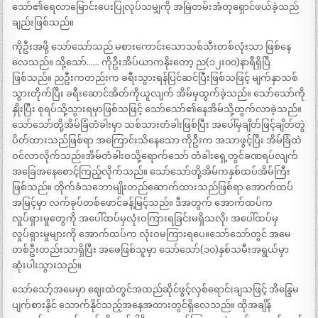
သော်၏ရေလာမြောင်းပေးပြုလုပ်သမျှကို အမြဲတမ်းအံတုရှောင်ဖယ်ခဲ့သည်
ချည်းဖြစ်သည်။
ကိုဦးအဖို့ သော်သော်သည် မစားကောင်းသောသစ်သီးတစ်လုံးသာ ဖြစ်နေ
လေသည်။ သို့သော်…… ကိုဦးအိပ်ယာကနိုးတော့ ည(၁၂း၀၀)နာရီရှိပြီ
ဖြစ်သည်။ ညဦးကတည်းက ခရီးသွားရန်ပြင်ဆင်ပြီးဖြစ်သဖြင့် မျက်နှာသစ်
သွားတိုက်ပြီး ခရီးဆောင်အိတ်ကိုယူလျက် အိမ်မှထွက်ခဲ့သည်။ သော်သော်ကို
နှိုးပြီး စုရပ်သို့သွားရမှာဖြစ်သဖြင့် သော်သော်၏နေအိမ်သို့ထွက်လာခဲ့သည်။
သော်သော်တို့အိမ်ခြံတံခါးမှာ သစ်သားတံခါးဖြစ်ပြီး အပေါ်မှချိတ်ဖြင့်ချိတ်တွဲ
ပိတ်ထားသည်ဖြစ်ရာ အကြောင်းသိနေသော ကိုဦးက အသာဖွင့်ပြီး အိမ်ခြံထဲ
ဝင်လာလိုက်သည်။အိမ်တံခါးဝသို့ရောက်သော် တံခါးရှေ့တွင်ခဏရပ်လျက်
အခြေအနေစောင့်ကြည့်လိုက်သည်။ သော်သော်တို့အိမ်ကနှစ်ထပ်အိမ်ကြီး
ဖြစ်သည်။ တိုက်ခံသဘောမျိုးတည်ဆောက်ထားသည်ဖြစ်ရာ အောက်ထပ်
အမြင့်မှာ လက်ခုပ်တစ်ဖောင်ခန့်မြင့်သည်။ ဒီအတွက် အောက်ထပ်က
လှုပ်ရှားမှုတွေကို အပေါ်ထပ်မှလုံးဝကြားရခြင်းမရှိသလို၊ အပေါ်ထပ်မှ
လှုပ်ရှားမှုများကို အောက်ထပ်က လုံးဝမကြားရပေ။သော်သော်တွင် အမေ
တစ်ဦးတည်းသာရှိပြီး အဖေဖြစ်သူမှာ သော်သော်(၁၀)နှစ်သမီးအရွယ်မှာ
ဆုံးပါးသွားသည်။
သော်သော့်အမေမှာ ဈေးထဲတွင်အထည်ဆိုင်ဖွင့်လှစ်ရောင်းချသဖြင့် အိန္ဒြေမ
ပျက်စားနိုင် သောက်နိုင်သည့်အနေအထားတွင်ရှိလေသည်။ ထိုအချိန်