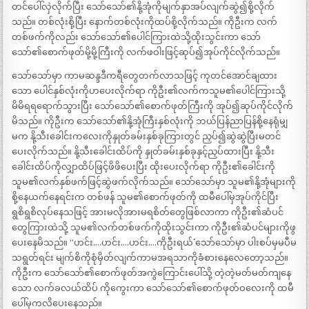
တင်ပေါ်လှဲလိုက်ပြီး သော်သော်၏နို့အုံကိုမျက်နှာအပ်လျက်ဆွဲ၍စို့လိုက်
သည်။ တစ်လုံးစို့ပြီး နောက်တစ်လုံးကိုထပ်စို့လိုက်သည်။ ကိုဦးက လက်
တစ်ဖက်ကိုလည်း သော်သော်၏ပေါင်ကြားထဲသို့ထိုးသွင်းကာ သော်
သော်၏စောက်ဖုတ်မို့မို့ကြီးကို လက်ဖဝါးဖြင့်ဆုပ်၍အုပ်ကိုင်လိုက်သည်။
သော်သော်မှာ ကာမဆန္ဒဒီကရီတွေတက်လာသဖြင့် ကုတင်အောင်ချထား
သော ပေါင်နှစ်လုံးကိုဟပေးလိုက်ရာ ကိုဦး၏လက်ကသူမ၏ပေါင်ကြားသို့
မိမိရရရောက်သွားပြီး သော်သော်၏စောက်ဖုတ်ကြီးကို အုပ်၍ဆုပ်ကိုင်လိုက်
မိသည်။ ကိုဦးက သော်သော်၏နို့အုံကြီးနှစ်လုံးကို ဘယ်ပြန်ညာပြန်စို့နေရုံမျှ
မက နို့သီးခေါင်းကလေးကိုနှုတ်ခမ်းနှစ်ခုကြားတွင် ညှပ်၍ဆွဲဆွဲပြီးမတင်
ပေးလိုက်သည်။ နို့သီးခေါင်းထိပ်ကို နှုတ်ခမ်းနှစ်ခုနှင့်ညှပ်ထားပြီး နို့သီး
ခေါင်းထိပ်ကိုလျှာထိပ်ဖြင့်ဖိဖိပေးပြီး ထိုးပေးလိုက်ရာ ကိုဦး၏ခေါင်းကို
သူမ၏လက်နှစ်ဖက်ဖြင့်ဆွဲဖက်လိုက်သည်။ သော်သော်မှာ သူမ၏နို့အုံများကို
စို့နေယက်နေရင်းက တစ်ဖန် သူမ၏စောက်ဖုတ်ကို ထမီပေါ်မှအုပ်ကိုင်ပြီး
ရွစိရွစိလုပ်နေသဖြင့် အားမလိုအားမရစိတ်တွေဖြစ်လာကာ ကိုဦး၏ဆံပင်
တွေကြားထဲသို့ သူမ၏လက်တစ်ဖက်ကိုထိုးသွင်းကာ ကိုဦး၏ဆံပင်များကိုဖွ
ပေးနေမိသည်။ “ဟင်း….ဟင်း….ဟင်း….ကိုဦးရယ်´´ သော်သော်မှာ ပါးစပ်မှမပီမ
သရွတ်ရင်း မျက်စိကိုစုံမှိတ်လျက်ကာမအရသာကိုခံစားနေလေတော့သည်။
ကိုဦးက သော်သော်၏စောက်ဖုတ်အကွဲကြောင်းပေါ်သို့ တဲ့တဲ့မတ်မတ်ကျနေ
သော လက်ခလယ်ထိပ် ကိုကွေးကာ သော်သော်၏စောက်ဖုတ်ဝလေးကို ထမီ
ပေါ်မှကလိပေးနေသည်။