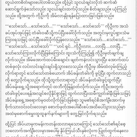
တွယ်တာစိတ်များပေါ်လာမိသည်။ ထို့ပြင် သူငယ်ချင်းလိုဘဲ ဆက်ဆံ
ဆောင်ရွက်ခဲ့သော်လည်း သူငယ်ချင်းထက်ပိုသည်။ စိတ်ချသည်။ ယုံကြည်
သည်။ ထို့အတွက် ကိုဦးကို အိမ်လာနှိုးရန်ပြောထားခြင်းဖြစ်သည်။
““သော်သော်…..သော်သော်….”” ““သော်သော်…..သော်သော်”” ကိုဦးက အသံ
ခပ်အုပ်အုပ်ဖြင့် တံခါးဝဆီသို့ကပ်ပြီးခေါ်လိုက်သည်။ အတွင်းမှလှုပ်ရှားသံမ
ကြားရသဖြင့် ထပ်ပြီးခေါ်လိုက်ပြန်လေသည်။ ““သော်သော်…..သော်သော်….””
““သော်သော်…..သော်သော်”” ““ဟင် ရှင်….ကိုဦးလား…..လာပြီ…..လာပြီ…””
သော်သော်ကြားလိုက်ပြီဖြစ်ကြောင်း ထူးသံကိုကြည့်၍ ကိုဦးမှတ်ချက်ချ
လိုက်သည်။ အိမ်အောက်ထပ်မီးချောင်း ဖျတ်ကနဲလင်းသွားပြီး အောက်ထပ်
တစ်ခုလုံး လင်းလင်းချင်းချင်းရှိသွားလေသည်။ ကိုဦးမှ အိမ်ထဲလှမ်းကြည့်
လိုက်ရာတွင် သော်သော်တစ်ယောက် အိပ်ခန်းတံခါးကို ဖွင့်ပြီး ထွက်လာသည်
ကို တွေ့လိုက်ရသည်။ ထိုသို့ထွက်လာရာတွင် အိပ်ခန်းတံခါးဖွင့်ထွက်ပြီး
အိပ်ခန်းရှေ့သို့အရောက်တွင် ထဘီကိုဖြန့်ဝတ်လိုက်သည်။ ကိုဦးအတွက်
တံခါးဖွင့်ပေးရန်အလျင်စလိုနိုင်စွာဖြင့် ထွက်လာပြီးထမီကျွတ်ခါနီးဖြစ်သဖြင့်
အိပ်ခန်းရှေ့အရောက်မှဝတ်လိုက်ခြင်းဖြစ်ရာ သူမ၏ရင်စိအင်္ကျီအောက်မှ
ဗိုက်သားဝင်းဝင်းလေးမှာ စောက်ဖုတ်အပေါ်ဆီးစပ်အထိပေါ်သွားသည်မှာ
အထဲမှစောက်မွှေးထူထူနက်နက်များကို တွေ့မြင်လိုက်ရသည်။
ထို့ပြင် အိပ်ယာမှကမန်းကတန်းထလာရသောကြောင့် သော်သော်၏ရင်စေ့
ဘလောက်အင်္ကျီလေးမှာအပေါ်မှ နှိပ်ကြယ်သီးနှစ်လုံးက ပြုတ်ထွက်နေလေ