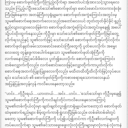
ကြားမှ စောက်ဖုတ်ကြီးကိုကြည့်လိုက်ရာ အတော်ပင်အံ့အားသင့်သွားရလေ
သည်။ ကြည့်ပါဦး။သော်သော်၏စောက်ဖုတ်မှာ ဖောင်းဖောင်းကားကားခုံးခုံး
ကြီးဖြစ်နေကာ အတန်ကြီးလှရုံမျှမက စောက်ဖုတ်အကွဲကြောင်းအတွင်းမှ
သူမ၏စောက်စေ့အတက်လေးသည်အတော်လေးပင် တုတ်တုတ်ခိုင်ခိုင် ရှည်
ရှည်လျားလျားလေးဖြစ်ကာ စောက်ဖုတ်အကွဲကြောင်းအတွင်းမှနေ၍ အပေါ်
သို့ပင်ထိုးထွက်နေသည်။ ကိုဦးမှာ သော်သော်၏စောက်ဖုတ်ကြီးကိုမြင်တွေ့
လိုက်ရသည်နှင့် သူ၏လက်ဖြင့် သော်သော်၏ စောက်ဖုတ်ကိုအုပ်ကိုင်လိုက်၊
စောက်ဖုတ်နှုတ်ခမ်းသားဖောင်းဖောင်းကြီးတွေကို ပွတ်ပေးလိုက်၊ အမွှေး
လေးတွေ တွန့်ခွေကာပေါက်နေသော သူမ၏စောက်ဖုတ်အုံကြီးကို
လက်ဖနောင့်ဖြင့်ခပ်ဖိဖိလေး ပွတ်၍ပေးလိုက်၊ စောက်ဖုတ်အကွဲကြောင်း
တစ်လျှောက်ကိုလည်း လက်စောင်းလေးဖြင့်လျှောတိုက်ကာပွတ်လိုက်၊
စောက်စေ့အတက်ပြူးပြူးလေးကိုလည်း မထိတထိတို့ထိလိုက်ဖြင့်လုပ်ပေး
ရင်း သော်သော် ၏ စောက်ဖုတ်ကြီးကိုကစားစရာရသောကလေးနှယ်
အပြန်ပြန်အလှန်လှန် ကလိပေးနေတော့သည်။
“ဟင်း….ကိုဦးရယ်…..ယားတယ်…..အင်း….ဟင်း….´´ သော်သော်မှာ ကိုဦးမှနေ၍
သူမ၏စောက်ဖုတ်ကြီးကိုကလိချင်တိုင်းကလိပေးနေသောကြောင့်
သူမ၏တစ်ကိုယ်လုံးမှာ ဖျတ်ဖျတ်လူး၍လာရုံမျှပင်မကတော့ဘဲ စောက်ဖုတ်
ထဲမှစောက်ရည်များ စိမ့်ထွက်ကာစိုရွှဲလာပြီဖြစ်သည်။ တစ်ခါတစ်ခါတွင်
မတော့ သူမ၏စောက်ဖုတ်ကြီးကို ပင့်၍ပင့်၍တင်ကာ ကိုဦး၏လက်များကို
ကပ်ပေးလိုက်ရာ သူမ၏ဖင်သားဖွေးဖွေးလုံးလုံးကြီးများမှာလုံးကနဲ လုံးကနဲ