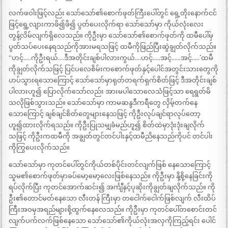
လက်ဖဝါးဖြင့်လည်း သော်သော်၏စောက်ဖုတ်ကြီးပေါ်တွင် ရှေ့တိုးနောက်ငင်
ဖြင့်ရွေ့လျားကာဖိ၍ဖိ၍ ပွတ်ပေးလိုက်ရာ သော်သော်မှာ ကိုယ်လုံးလေး
တွန့်လိမ်လျက်ရှိလေသည်။ ကိုဦးမှာ သော်သော်၏စောက်ဖုတ်ကို ထမီပေါ်မှ
ပွတ်သပ်ပေးနေရသည်ကိုအားမရသဖြင့် ထမီကိုဖြည်ပြီးဆွဲချွတ်လိုက်သည်။
“ဟင့်…..ကိုဦးရယ်….ဒီအတိုင်းချစ်ပါလားကွယ်….ဟင့်…..အင့်……အင့်…..´´ ထမီ
ကိုချွတ်လိုက်သဖြင့် ပြင်ပလေစိမ်းကစောက်ဖုတ်နှင့်ပေါင်အတွင်းသားတွေကို
ဟပ်သွားရသောကြောင့် သော်သော်မှာရုတ်တရက်ရှက်စိတ်ဖြင့် ဒီအတိုင်းချစ်
ပါလားဟူ၍ ပြောလိုက်သော်လည်း အားမပါသောလေသံဖြင့်သာ ရေရွတ်မိ
သလိုဖြစ်သွားသည်။ သော်သော်မှာ ကာမဆန္ဒဒီကရီတွေ လှိမ့်တက်နေ
သောကြောင့် ချစ်ချင်စိတ်တွေများနေသဖြင့် ကိုဦးလုပ်ချင်ရာလုပ်တော့
ဟူ၍ထားလိုက်ရသည်။ ကိုဦးပြုသမျှခံမည်ဟူ၍ စိတ်ထဲမှာဒုံးဒုံးချလိုက်
သဖြင့် ကိုဦးကထမီကို အချွတ်တွင်တင်ပါးနှင့်ထမီညိနေသည်ကိုပင် တင်ပါး
ကိုကြွပေးလိုက်သည်။
သော်သော်မှာ ကုတင်ပေါ်တွင်ကိုယ်တစ်ပိုင်းတင်လျက်ဖြစ် နေသောကြောင့်
သူမ၏စောက်ဖုတ်မှာခပ်မော့မော့လေးဖြစ်နေသည်။ ကိုဦးမှာ နို့စို့နေခြင်းကို
ရပ်လိုက်ပြီး ကုတင်အောက်ဆင်း၍ အင်္ကျီနှင့်ပုဆိုးကိုချွတ်ချလိုက်သည်။ ကို
ဦး၏တောင်မတ်နေသော လီးတန် ကြီးမှာ တငေါက်ငေါက်ဖြစ်လျက် လီးထိပ်
ကြီးအဝမှအရည်များစို့ထွက်နေလေသည်။ ကိုဦးမှာ ကုတင်ပေါ်တစောင်းတင်
လျက်ပက်လက်ဖြစ်နေသော သော်သော်၏ကိုယ်လုံးအလှကိုကြည့်ရင်း ပေါင်