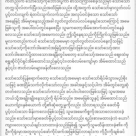
ကတည်းက သော်သော့်ကိုဘော်ဒါပို့ကာ စာသင်ကြားစေခဲ့သည်မှာ သော်သော်
တက္ကသိုလ်တက်ပြီးသည်အထိဖြစ်သည်။ ထို့အတွက် သော်သော်မှာလွတ်လပ်
ပွင့်လင်းလျက် ရဲတင်းသွက်လက်သည်။ အလုပ်ဝင်ခဲ့သော သော်သော်
အနေဖြင့် အိမ်မှာနေသည့်အခါ လွတ်လွတ်လပ်လပ်နေချင်သောကြောင့် အမေ
ဖြစ်သူကို အပေါ်ထပ်တွင်နေစေပြီး သူမကတော့အိမ်အောက်ထပ်တွင်နေခဲ့
လေသည်။ သော်သော့်အမေကလည်း ဤသို့နေရသည်ကိုကြိုက်သူဖြစ်သည်။
မူလကတည်းကပင် သော်သော့်အမေမှာ လွတ်လွတ်လပ်လပ်နေလိုသဖြင့်
သော်သော့်ကိုဘော်ဒါဆောင်အမြဲပို့ထားခြင်းဖြစ်သည်။ သော်သော့်အား
ဘော်ဒါဆောင်ပို့ထားသောအချိန်တွင်မတော့ သော်သော့်အမေသည် ဈေးထဲမှ
ရွှေဆိုင်ပိုင်ရှင်အိမ်ထောင်သည်နှင့်၎င်း၊တစ်လမ်းကျော်မှာ အိမ်ထောင်သည်
နှင့်၎င်း ဇာတ်လမ်းများဖန်တီးလေသည်။
သော်သော်ပြန်ရောက်တော့ သော်သော့်အမေမှာ သော်သော်ရိပ်မိသွားမည်စိုး
သဖြင့် ခဏငြိမ်သက်လိုက်သော်လည်း၊ အခါအခွင့်သင့်ပါက အိမ်တွင်တွေ့ဆုံ
တတ်လေသည်။ သော်သော်ကလည်း ခပ်ပါးပါးလေးဖြစ်သဖြင့် သူမအမေ
ဘယ်သို့အချိုးချိုးနေသည်ကို ရိပ်မိသည်။ အမေဖြစ်သူနှင့် အိမ်ထောင်သည်
ယောင်္ကျားနှစ်ယောက် တို့၏ဆုံတွေ့မှုကိုလည်း သိလာရသည်။ ခေတ်မှီ
ပွင့်လင်းသော မိန်းကလေးဖြစ်သဖြင့် သူမအမေကိစ္စကိုအသာလေးထားခဲ့
သည်။ သော်သော်မှာခေတ်မှီပွင့်လင်းသော်လည်း ရည်းစားမထားခဲ့ဘဲ ယောင်္
ကျားလေးသူငယ်ချင်းသာထားခဲ့သည်ဖြစ်၍ သူမကိုသူမထိန်းထားခဲ့၏။ ကို
ဦးကိုရုံးမှာအတူတူလုပ်ဖော်ကိုင်ဖက်အဖြစ်မြင်လာရင်းက ကိုဦးကိုချစ်ခင်