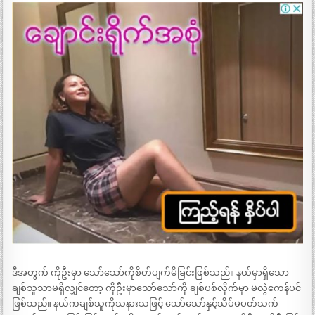
ဒီအတွက် ကိုဦးမှာ သော်သော်ကိုစိတ်ပျက်မိခြင်းဖြစ်သည်။ နယ်မှာရှိသော
ချစ်သူသာမရှိလျှင်တော့ ကိုဦးမှာသော်သော်ကို ချစ်ပစ်လိုက်မှာ မလွဲဧကန်ပင်
ဖြစ်သည်။ နယ်ကချစ်သူကိုသနားသဖြင့် သော်သော်နှင့်သိပ်မပတ်သက်