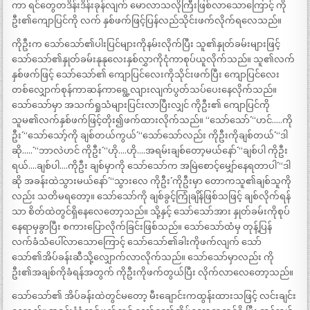
ကာ ရင်တွေတဒိန်းဒိန်းခုန်လျက် မောလာသလိုကြီးဖြစ်လာသောကြောင့် ကို
ဦး၏ကျောပြင်ကို လက် နှစ်ဖက်ဖြင့်ပြန်လည်သိုင်းဖက်လိုက်ရလေသည်။
ကိုဦးက သော်သော်၏ပါးပြင်များကိုနမ်းလိုက်ပြီး သူ၏နှုတ်ခမ်းများဖြင့်
သော်သော်၏နှုတ်ခမ်းနုနုလေးနှစ်လွှာကိုငုံကာစုပ်ယူလိုက်သည်။ သူ၏လက်
နှစ်ဖက်ဖြင့် သော်သော်၏ ကျောပြင်လေးကိုသိုင်းဖက်ပြီး ကျောပြင်လေး
တစ်လျှောက်စုန်ကာဆန်ကာရွေ့လျားလျက်ပွတ်သပ်ပေးနေလိုက်သည်။
သော်သော်မှာ အသက်ရှုသံများပြင်းလာပြီးလျှင် ကိုဦး၏ ကျောပြင်ကို
သူမ၏လက်နှစ်ဖက်ဖြင့်တိုး၍ဖက်ထားလိုက်သည်။ “သော်သော်´´ “ဟင်…..ကို
ဦး´´ “သော်သော့်ကို ချစ်တယ်ကွယ်´´ “သော်သော်လည်း ကိုဦးကိုချစ်တယ်´´ “ဒါ
ဆို…..´´ “ဘာလဲဟင် ကိုဦး´´ “ဟို….ဟို….အရမ်းချစ်တော့မယ်နော်´´ “ချစ်ပါ ကိုဦး
ရယ်….ချစ်ပါ….ကိုဦး ချစ်မှာကို သော်သော်က အမြဲစောင့်မျှော်နေရတာပါ´´ “ဒါ
ဆို အခန်းထဲသွားမယ်နော်´´ “သွားလေ ကိုဦး´´ ကိုဦးမှာ တောကသူ၏ချစ်သူကို
လည်း သတိမရတော့။ သော်သော်ကို ချစ်ခွင့်ကြုံချိန်ဖြစ်သဖြင့် ချစ်လိုက်ရန်
သာ စိတ်ထဲတွင်ရှိနေလေတော့သည်။ သို့နှင့် သော်သော်အား နှုတ်ခမ်းကိုစုပ်
နေရာမှခွာပြီး စကားပြောလိုက်ခြင်းဖြစ်သည်။ သော်သော်ထံမှ တုန့်ပြန်
လက်ခံသံပေါ်လာသောကြောင့် သော်သော်၏ခါးကိုဖက်လျက် သော်
သော်၏အိပ်ခန်းဆီသို့လျှောက်လာလိုက်သည်။ သော်သော်မှာလည်း ကို
ဦး၏အချစ်ကိုခံရန်အတွက် ကိုဦးကိုဖက်တွယ်ပြီး လိုက်လာလေတော့သည်။
သော်သော်၏ အိပ်ခန်းထဲတွင်မတော့ မီးချောင်းကထွန်းထားသဖြင့် လင်းချင်း