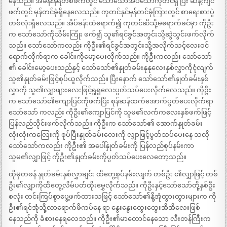
နေသည်။ အခန်းနံရံတစ်ဖက်တွင် သော်သော်အိပ်သောကုတင်ရှိ ပြီး ဆန့်ကျင်
ဖက်တွင် မှန်တင်ခုံရှိနေလေသည်။ ကုတင်နှင်မှန်တင်ခုံကြားတွင် စာရေးစားပွဲ
တစ်လုံးရှိလေသည်။ အိပ်ခန်းထဲရောက်၍ ကုတင်ဆီသို့မရောက်ခင်မှာ ကိုဦး
က သော်သော်ကိုသိမ်းကြုံး ဖက်၍ သူ၏ရင်ခွင်အတွင်းသို့ဆွဲသွင်းဖက်လိုက်
သည်။ သော်သော်ကလည်း ကိုဦး၏ရင်ခွင်အတွင်းသို့အလိုက်သင့်လေးဝင်
ရောက်လိုက်ရာက ခေါင်းကိုမော့ပေးလိုက်သည်။ ကိုဦးကလည်း သော်သော်
၏ ခေါင်းမော့ပေးသည်နှင့် သော်သော်၏နှုတ်ခမ်းနုနုလေးနှစ်လွှာကိုငုံလျက်
သူ၏နှုတ်ခမ်းဖြင့်စုပ်ယူလိုက်သည်။ ပြီးနောက် သော်သော်၏နှုတ်ခမ်းနှစ်
လွှာကို သူ၏လျှာဖျားလေးဖြင့်ရွရွလေးပွတ်သပ်ပေးလိုက်လေသည်။ ကိုဦး
က သော်သော်၏ကျောပြင်ကိုဖက်ပြီး စုန်ဆန်ထက်အောက်ပွတ်ပေးလိုက်ရာ
သော်သော် ကလည်း ကိုဦး၏ကျောပြင်ကို သူမ၏လက်ကလေးနှစ်ဖက်ဖြင့်
ပြန်လည်သိုင်းဖက်လိုက်သည်။ ကိုဦးက သော်သော်၏ အောက်နှုတ်ခမ်း
လုံးလုံးကလြေးကို စုပ်ပြီးနှုတ်ခမ်းလေးကို လျှာဖြင့်ပွတ်သပ်ပေးနေ သလို
သော်သော်ကလည်း ကိုဦး၏ အပေါ်နှုတ်ခမ်းကို ပြန်လည်စုပ်နမ်းကာ
သူမ၏လျှာဖြင့် ကိုဦး၏နှုတ်ခမ်းကိုပွတ်သပ်ပေးလေတော့သည်။
ထိုမှတဖန် နှုတ်ခမ်းနှစ်လွှာချင်း ထိတွေ့စုပ်နမ်းလျက် တစ်ဦး ၏လျှာဖြင့် တစ်
ဦး၏လျှာကိုထိတွေ့လိမ်ပတ်ထိုးမွှေလိုက်သည်။ ကိုဦးနှင့်သော်သော်တို့နှစ်ဦး
စလုံး တင်းကြပ်စွာပွေ့ဖက်ထားသဖြင့် သော်သော်၏နို့အုံထွားထွားများက ကို
ဦး၏ရင်အုံသို့လာရောက်ဖိကပ်နေ ရာ နွေးနွေးထွေးထွေးအိအိလေးဖြစ်
နေသည်ကို ခံစားနေရလေသည်။ ကိုဦး၏မာတောင်နေသော လီးတန်ကြီးက