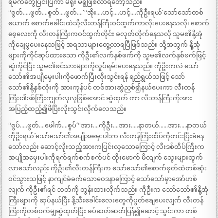
ရမက်တွေပြင်းပြကာ မရိုး မရွဖြစ်လာရတော့သည်။
“စွတ်…..ဖွတ်….စွတ်….ဖွတ်….´´ “အိုး….ဟင့်….ဟင့်….ကိုဦးရယ်´´ သော်သော်တစ်
ယောက် စောက်ခေါင်းထဲသို့လီးတန်ကြီးဝင်ထွက်ကာလိုးပေးနေသလို၊ စောက်
စေ့လေးကို လီးတန်ကြီးကဝင်ထွက်တိုင်း ခလုတ်တိုက်နေသလို သူမ၏နို့အုံ
ကိုချေမွပေးနေသဖြင့် အရသာများတွေ့လာရပြီဖြစ်သည်။ သို့အတွက် နို့အုံ
များကိုကိုင်ဆုပ်ထားသော ကိုဦး၏လက်နှစ်ဖက်ကို သူမ၏လက်နှစ်ဖက်ဖြင့်
ဆွဲကိုင်ပြီး သူမ၏ဖင်သားများကိုလှုပ်ရမ်းပေးနေသည်။ ကိုဦးကလဲ သော်
သော်၏အပျိုမှေးပါးကိုဖောက်ပြီးလိုးသွင်းရန် ရည်ရွယ်သဖြင့် သော်
သော်၏နို့နှစ်လုံးကို အားကုန်ပင် တစ်အားဆွဲညှစ်၍နယ်ပေးကာ လီးတန်
ကြီး၏ဒစ်ကြီးကျွတ်လုလုဖြစ်အောင် ဆွဲထုတ် ကာ လီးတန်ကြီးကိုအား
အပြည့်ထည့်၍ဖိပြီးလိုးသွင်းလိုက်လေသည်။
“စွပ်…..ဖွတ်….ဖေါက်….စွပ်´´ “အား….ကိုဦး….အား…..နာတယ်……အား….နာတယ်
ကိုဦးရယ်´´ သော်သော်၏အပျိုအမှေးပါးက လီးတန်ကြီးထိပ်ကိုတင်းပြီးခံနေ
သော်လည်း ဆောင့်လိုးသည့်အားကပြင်းလှသောကြောင့် လီးဒစ်ထိပ်ကြီးက
အပျိုအမှေးပါးကိုရက်ရက်စက်စက်ပင် ထိုးဖောက် မိလျက် သွေးများထွက်
လာသော်လည်း ကိုဦး၏လီးတန်ကြီးက သော်သော်၏စောက်ဖုတ်ထဲတစ်ဆုံး
ဝင်သွားသဖြင့် နာကျင်ခံခက်သောဝေဒနာကြောင့် သော်သော်မှာအော်ဟစ်
လျက် ကိုဦး၏ရင် ဘတ်ကို တွန်းထားလိုက်သည်။ ကိုဦးက သော်သော်၏နို့အုံ
ကြီးများကို ဆုပ်နယ်ပြီး နို့သီးခေါင်းလေးတွေကိုပွတ်ချေပေးလျက် လီးတန်
ကြီးကိုတစ်ဝက်မျှဆွဲထုတ်ပြီး ခပ်ဆတ်ဆတ်ပြန်၍ဆောင့် သွင်းကာ တစ်