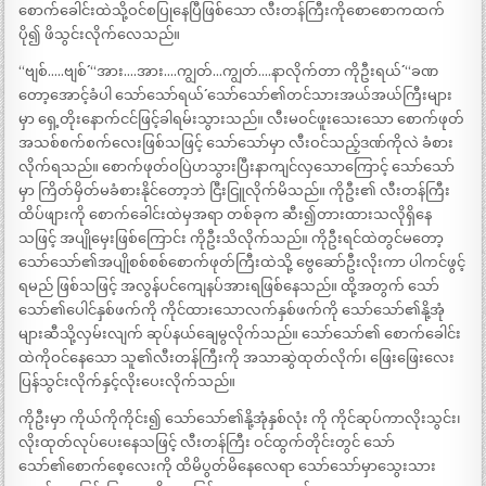
စောက်ခေါင်းထဲသို့ဝင်စပြုနေပြီဖြစ်သော လီးတန်ကြီးကိုစောစောကထက်
ပို၍ ဖိသွင်းလိုက်လေသည်။
“ဗျစ်…..ဗျစ်´´ “အား….အား….ကျွတ်…ကျွတ်….နာလိုက်တာ ကိုဦးရယ်´´ “ခဏ
တော့အောင့်ခံပါ သော်သော်ရယ်´´ သော်သော်၏တင်သားအယ်အယ်ကြီးများ
မှာ ရှေ့တိုးနောက်ငင်ဖြင့်ခါရမ်းသွားသည်။ လီးမဝင်ဖူးသေးသော စောက်ဖုတ်
အသစ်စက်စက်လေးဖြစ်သဖြင့် သော်သော်မှာ လီးဝင်သည့်ဒဏ်ကိုလဲ ခံစား
လိုက်ရသည်။ စောက်ဖုတ်ဝပြဲဟသွားပြီးနာကျင်လှသောကြောင့် သော်သော်
မှာ ကြိတ်မှိတ်မခံစားနိုင်တော့ဘဲ ငြီးငြူလိုက်မိသည်။ ကိုဦး၏ လီးတန်ကြီး
ထိပ်ဖျားကို စောက်ခေါင်းထဲမှအရာ တစ်ခုက ဆီး၍တားထားသလိုရှိနေ
သဖြင့် အပျိုမှေးဖြစ်ကြောင်း ကိုဦးသိလိုက်သည်။ ကိုဦးရင်ထဲတွင်မတော့
သော်သော်၏အပျိုစစ်စစ်စောက်ဖုတ်ကြီးထဲသို့ ဗွေဆော်ဦးလိုးကာ ပါကင်ဖွင့်
ရမည် ဖြစ်သဖြင့် အလွန်ပင်ကျေနပ်အားရဖြစ်နေသည်။ ထို့အတွက် သော်
သော်၏ပေါင်နှစ်ဖက်ကို ကိုင်ထားသောလက်နှစ်ဖက်ကို သော်သော်၏နို့အုံ
များဆီသို့လှမ်းလျက် ဆုပ်နယ်ချေမွလိုက်သည်။ သော်သော်၏ စောက်ခေါင်း
ထဲကိုဝင်နေသော သူ၏လီးတန်ကြီးကို အသာဆွဲထုတ်လိုက်၊ ဖြေးဖြေးလေး
ပြန်သွင်းလိုက်နှင့်လိုးပေးလိုက်သည်။
ကိုဦးမှာ ကိုယ်ကိုကိုင်း၍ သော်သော်၏နို့အုံနှစ်လုံး ကို ကိုင်ဆုပ်ကာလိုးသွင်း၊
လိုးထုတ်လုပ်ပေးနေသဖြင့် လီးတန်ကြီး ဝင်ထွက်တိုင်းတွင် သော်
သော်၏စောက်စေ့လေးကို ထိမိပွတ်မိနေလေရာ သော်သော်မှာသွေးသား