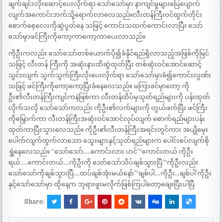
ချက်ချင်းလိုးဆောင့်ပေးလိုက်ရာ သော်သော်မှာ နာကျင်မှုများပြေပျောက်
လျက်အကောင်းဘက်သို့ရောက်လာလေသည်။လီးတန်ကြီးဝင်ထွက်တိုင်း
စောက်စေ့လေးကိုဆွဲပွတ်နေ သဖြင့် ကောင်းသထက်ကောင်းလာပြီး သော်
သော်မှာဖင်ကြီးကိုကော့ကာကော့ကာပေးလာသည်။
ကိုဦးကလည်း သော်သော်တစ်ယောက်ပို၍ခံနိုင်ရည်ရှိလာသည့်အဖြစ်ကိုမြင်
သဖြင့် လီးတန် ကြီးကို အဆုံးနားထိဆွဲထုတ်ပြီး တစ်ဆုံးဝင်အောင်ဆောင့်
သွင်းလျက် သွက်သွက်ကြီးလိုးပေးလိုက်ရာ သော်သော်မှာခံ၍ကောင်းလွဏ်း
သဖြင့် ဖင်ကြီးကိုကော့ကော့ပြီးခံနေလေသည်။ မကြာခင်မှာတော့ ကို
ဦး၏လီးတန်ကြီးကျင်ကနဲဖြစ်ကာ လီးတန်ထိပ်မှသုတ်ရည်များကို ပန်းထုတ်
လိုက်သလို သော်သော်ကလည်း ကိုဦး၏လက်များကို တွယ်ဖက်ပြီး ဖင်ကြီး
ကိုမြှောက်ကာ လီးတန်ကြီးအဆုံးဝင်အောင်လုပ်လျက် စောက်ရည်များပန်း
ထုတ်ကာပြီးသွားလေသည်။ ကိုဦး၏လီးတန်ကြီးအရင်းတွင်ကား အပျိုမှေး
ပေါက်လျက်ထွက်လာသော သွေးများနှင့်သုတ်ရည်များက ပေါင်းစပ်လျက်စို
ရွှဲနေလေသည်။ “သော်သော်…..ကောင်းလား ဟင်´´ “ကောင်းတယ် ကိုဦး
ရယ်…..ကောင်းတယ်….ကိုဦးကို သော်သော်သိပ်ချစ်သွားပြီ´´ “ကိုဦးလည်း
သော်သော်ကိုချစ်သွားပြီ….ထပ်ချစ်အုံးမယ်နော်´´ “ချစ်ပါ….ကိုဦး…ချစ်ပါ´´ ကိုဦး
နှင့်သော်သော်မှာ ထိုနေ့က ဘုရားဖူးမလိုက်ဖြစ်ကြပါတော့ချေ။ပြီးပါပြီ
Share: