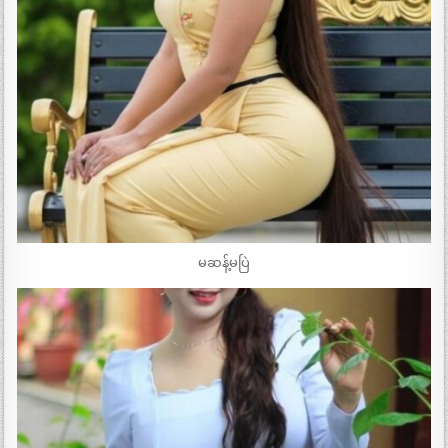
မဆန့်မပြဲ