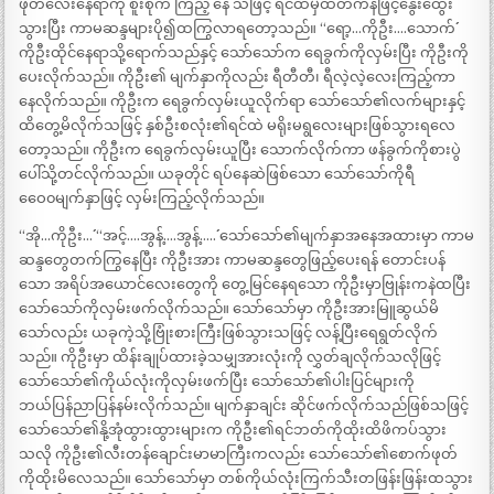
ဖုတ်လေးနေရာကို စူးစိုက် ကြည့် နေ သဖြင့် ရင်ထဲမှထိတ်ကနဲဖြင့်နွေးထွေး
သွားပြီး ကာမဆန္ဒများပို၍ထကြွလာရတော့သည်။ “ရော့…ကိုဦး….သောက်´´
ကိုဦးထိုင်နေရာသို့ရောက်သည်နှင့် သော်သော်က ရေခွက်ကိုလှမ်းပြီး ကိုဦးကို
ပေးလိုက်သည်။ ကိုဦး၏ မျက်နှာကိုလည်း ရီတီတီ၊ ရီလဲ့လဲ့လေးကြည့်ကာ
နေလိုက်သည်။ ကိုဦးက ရေခွက်လှမ်းယူလိုက်ရာ သော်သော်၏လက်များနှင့်
ထိတွေ့မိလိုက်သဖြင့် နှစ်ဦးစလုံး၏ရင်ထဲ မရိုးမရွလေးများဖြစ်သွားရလေ
တော့သည်။ ကိုဦးက ရေခွက်လှမ်းယူပြီး သောက်လိုက်ကာ ဖန်ခွက်ကိုစားပွဲ
ပေါ်သို့တင်လိုက်သည်။ ယခုတိုင် ရပ်နေဆဲဖြစ်သော သော်သော်ကိုရီ
ဝေေ၀မျက်နှာဖြင့် လှမ်းကြည့်လိုက်သည်။
“အို…ကိုဦး…´´ “အင့်….အွန့်….အွန့်…..´´ သော်သော်၏မျက်နှာအနေအထားမှာ ကာမ
ဆန္ဒတွေတက်ကြွနေပြီး ကိုဦးအား ကာမဆန္ဒတွေဖြည့်ပေးရန် တောင်းပန်
သော အရိပ်အယောင်လေးတွေကို တွေ့မြင်နေရသော ကိုဦးမှာဗြုန်းကနဲထပြီး
သော်သော်ကိုလှမ်းဖက်လိုက်သည်။ သော်သော်မှာ ကိုဦးအားမြူဆွယ်မိ
သော်လည်း ယခုကဲ့သို့ဗြုံးစားကြီးဖြစ်သွားသဖြင့် လန့်ပြီးရေရွတ်လိုက်
သည်။ ကိုဦးမှာ ထိန်းချုပ်ထားခဲ့သမျှအားလုံးကို လွှတ်ချလိုက်သလိုဖြင့်
သော်သော်၏ကိုယ်လုံးကိုလှမ်းဖက်ပြီး သော်သော်၏ပါးပြင်များကို
ဘယ်ပြန်ညာပြန်နမ်းလိုက်သည်။ မျက်နှာချင်း ဆိုင်ဖက်လိုက်သည်ဖြစ်သဖြင့်
သော်သော်၏နို့အုံထွားထွားများက ကိုဦး၏ရင်ဘတ်ကိုထိုးထိဖိကပ်သွား
သလို ကိုဦး၏လီးတန်ချောင်းမာမာကြီးကလည်း သော်သော်၏စောက်ဖုတ်
ကိုထိုးမိလေသည်။ သော်သော်မှာ တစ်ကိုယ်လုံးကြက်သီးတဖြန်းဖြန်းထသွား