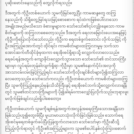
ပုဆိုးဖောင်းနေသည်ကို တွေ့လိုက်ရသည်။
ဒီအတွက် ကိုဦးတစ်ယောက် သူမကိုမြင်တွေ့ပြီး ကာမဆန္ဒတွေ ထကြွ
နေသည်ကို သိရှိတွေ့မြင်ရသဖြင့်စောစောက ရင်ထဲကဖြစ်ပေါ်လာသော
အမျိုးအမည်မသိသော ခံစားမှုများက သော်သော်၏ငုပ်လျှိုးနေသော ကာမ
စိတ်များကို ထကြွလာစေတော့သည်။ ဒီအတွက် ရေလာမြောင်းပေးအနေဖြင့်
ကိုဦးကိုပြောလိုက်သော်လည်း ကိုဦးက ရေတစ်ခွက်တောင်း လိုက်သဖြင့် ကို
ဦးအကြည့်အောက်တွင် ထိုင်ရင်း ကာမစိတ်များထကြွလာမှုမှ သက်သာ
အောင်ဆက်တီထိုင်ခုံမှထကာ ရေအိုးစင်ရှိရာသို့ လျှောက်လာလေသည်။
ရေခပ်ရန်အတွက် ကျောခိုင်းလျှောက်သွားသော သော်သော်၏ တင်သားကြီး
များမှာ လှုပ်ရမ်းတုန်ခါလျက်ရှိရာ ကိုဦးမှာ သူမ၏နောက်ပိုင်းအလှကို
အာသာငမ်းငမ်းဖြင့်ကြည့်ရင်း သော်သော်ကိုလိုးချင်စိတ်များပို၍ထကြွလာ
လေတော့သည်။ သော်သော်ကလည်း ကိုဦးတစ်ယောက် ကာမစိတ်များထကြွ
ပြီး သူမကိုကြည့်နေမည်မှန်းသိသိကြီးနှင့် ရေအိုးစင်ဘက်သို့လျှောက်လာချိန်
တွင် သူမ၏တင်သားကြီးများကို ပို၍ခါရမ်းကာလျှော်ပြလိုက်သည်။ဘုရားဖူး
မလိုက်ဖြစ်ချင်လည်းရှိပါစေတော့။
ကိုဦးတစ်ယောက် သူမကိုချစ်ရန်အတွက်အလွန်အရေးကြီးသောအချိန်သာ
ဖြစ်သည်ဟူ၍တွေးမိပြီး မူယာမာယာသုံးလိုက်ခြင်းဖြစ်သည်။ သောက်ရေ
အိုးစင်မှရေတစ်ခွက်ခပ်ပြီးပြန်ထွက်လာသော သော်သော်မှာ ကိုဦးဆီသို့
ကြည့်လိုက်ရာတွင် ကိုဦး၏အကြည့်များက သူမ၏ပေါင်နှစ်လုံးကြားစောက်