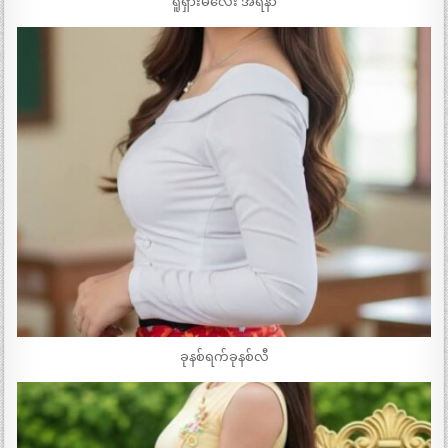
ရူရှားမလေး အရီနာ
ခုနစ်ရက်ခုနစ်လီ