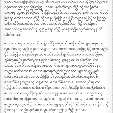
အောင် နေနေရခြင်းဖြစ်သည်။ ဒါပေမယ့်သော်သော်ကတော့ ကိုဦးမှ ကိုဦးဖြစ်
နေလေသည်။ ခုလည်းကြည့်ပါလေ။ မနက်ဆိုလျှင် ကိုဦးတို့တစ်ရုံးလုံး
ဘုရားဖူးသွားရန်စီစဉ်ထားပြီးဖြစ်သည်။ ဒီတော့ မနက်သုံးနာရီကားထွက်မည်
ဖြစ်ရာ သော်သော်က ကိုဦးကိုလာနှိုးဖို့ပြောခြင်းဖြစ်သည်။ ပြောပုံက ကြည့်ပါ
အုန်း။ အိမ်အောက်ထပ်မှာ တစ်ယောက်တည်းအိပ်မှာ ကိုဦးလာနှိုးရင်
အဆင်သင့်ဖြစ်အောင်လို့ဟူ၍ဖြစ်ရာ ကိုဦးမှာရှောင်၍မလွတ်တော့မှန်းသိ
လိုက်သည်။
သော်သော်ဆိုတာကိုလည်းကြည့်ပါဦး။မပူမပင် မကြောင့်မကျနေခဲ့ရသော
သူမ၏အလှသည် ဖြူဝင်းသန့်စင်သော အသားအရေများဖြင့် ပံ့ပိုးထားသည်။
ဝိုင်းဝန်း၍ နက်မှောင်နေသော သော်သော်၏မျက်လုံးအစုံက ထာဝစဉ်ရီဝေ
ရွှန်းလဲ့နေပြီး နှာတံကျကျ၊ နှုတ်ခမ်းအလှများနှင့် ပေါင်းစပ်လိုက်ပါက
ဆန့်ကျင်ဘက် ယောင်္ကျားများအတွက် အားကျငေးမောဖွယ်ပင်ဖြစ်နေရ
သည်။ သော်သော်၏ ရင်သားမွတ်မွတ်ညက်ညက်လေးများက စူမို့မို့နှင့်
တင်းတင်းလုံးလုံးလေးတည်ရှိပြီး ခါးမှာလည်းအဆီကင်းစွာကျစ်လစ်
သေးသိမ်နေသည်။ သွယ်နွဲ့သော၊ သေးသိမ်သော ခါးအောက်ပိုင်းမှ ကား
စွင့်၍ဆင်းလာသော တင်သားကြီးများက တင်းအိနေပြီး ခိုင်မာသန့်စင်သော
ပေါင်လုံး တုတ်တုတ်ကြီးနှစ်လုံးက ကျန်းမာရေးကောင်းခြင်းလက္ခဏာကို
ထင်ထင်ရှားရှားပြသနေလေသည်။ အတွေ့အကြုံများအရ သော်၏အလှအပ
တွေက မည်သူတစ်ဦးတစ်ယောက်ကမျှ ရယူပိုင်ဆိုင်ခြင်းမရှိသေးကြောင်း ကို
ဦးသိနေပေသည်။ နယ်မှချစ်သူမျက်နှာကြောင့် ကိုဦးမှာသော်