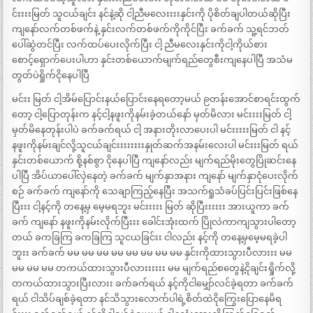
င်းးးးမြတ် သူငယ်ချင်း နင်နဲ့ဆို ငါ့ညီမလေးးးးနှင်းကို ပိုစိတ်ချပါတယ်ဆိုပြီး
ကျနော်လက်တစ်ဖက်နဲ့ နှင်းလက်တစ်ဖက်ကိုကိုင်ပြီး ခက်ခက် သူ့ရင်ဘတ်
ပေါ်ဆွဲတင်ပြီး လက်ထပ်ပေးလိုက်ပြီး ငါ့ ညီမလေးနှင်းကိုငါ့ကိုယ်စား
စောင့်ရှောက်ပေးပါဟာ နှင်းတစ်ယောက်မျက်ရည်တွေစီးကျနေပါပြီ အသံမ
တွတ်ပဲရှိုက်ငိုနေပါပြီ
မင်းး မြတ် ငါ့အိမ်ပြောင်းနယ်ပြောင်းနေရတော့မယ် ၉တန်းအောင်စာရင်းထွက်
တော့ ငါ့ပြောတုန်းက နင့်ငါ့နဖူးကိုနမ်းခဲ့တယ်နော် မှတ်မိလား မင်းးးးမြတ် ငါ့
မှတ်မိနေတုန်းပါပဲ ခက်ခက်ရယ် ငါ့ အနားတိုးလာပေးပါ မင်းးးးးမြတ် ငါ နင့်
နဖူးကိုနမ်းချင်လို့သူငယ်ချင်းးးးးးးးနှုတ်ဆက်အနမ်းလေးပါ မင်းးးမြတ် ရယ်
နှင်းတစ်ယောက် စို့နစ်စွာ ငိုနေပါပြီ ကျနော်လည်း မျက်ရည်မိုးတွေပြိုဆင်းနေ
ပါပြီ အိပ်ယာပေါ်လှဲနေတဲ့ ခက်ခက် မျက်နှာအနား ကျနော် မျက်နှာငုံပေးလိုက်
စဉ် ခက်ခက် ကျနော်ကို သေချာကြည့်နေပြီး အသက်ရှုသံခပ်ပြင်းပြင်းဖြစ်နေ
ပြီးးး ငါ့နင့်ကို တနေ့မှ မေ့မရဘူး မင်းးးးး မြတ် ဆိုပြီးးးးးး အားယူကာ ခက်
ခက် ကျနော် နဖူးကိုနမ်းလိုက်ပြီးးး ခေါင်းအုံးထက် ပြိုလဲကာကျသွားပါတော့
တယ် ခကခြကြ ခကခြကြ သူငယခြင်းး ငါလည်း နင့်ကို တနေ့မှမေ့မရခဲ့ပါ
ဘူးး ခက်ခက် မမ မမ မမ မမ မမ မမ မမ မမ နှင်းကိုထားသွားပီလားးး မမ
မမ မမ မမ တကယ်ထားသွားပီလားးးးးး မမ မျက်ရည်စတွေနဲ့ငိုချင်းရှိုက်လို့
တကယ်ထားသွားပြီးလားး ခက်ခက်ရယ် နင့်ကိုငါမျှော်လင်ခဲ့ရတာ ခက်ခက်
ရယ် ငါသိပ်ချစ်ခဲ့ရတာ နင်သိသွားလောက်ပါရဲ့စိတ်ထဲငိုကြွေးပြောနေမိရ