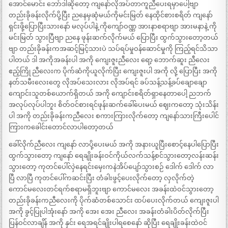
အောင်မောင်း ဘော်ဒါဆိုတော့ ကျနော်လိုအပ်တာကူညီပေးရမှာပေါ့ဗျာ
တည်းခိုခန်းလိုက်ပို့ပြီး ညနေမှဆုံမယ်ကိုမင်းမြတ် နေထိုင်စားစရိတ် ကျနော်
ရှင်းဖို့ပြောပြီးသားနော် မလုပ်ပါနဲ့ ကိုကျော်ဝဏ္ဏ အားနာစရာဗျာ အားမနာနဲ့ ကို
မင်းမြတ် သွားပြီဗျာ ညနေ ဖုန်းဆက်လိုက်မယ် ပြောပြီး ထွက်သွားတော့တယ်
ဗျာ တည်းခိုခန်းကအဆင့်မြင့်သားပဲ သပ်ရပ်မှုဝန်ဆောင်မှုကို ကြည့်ရင်သိသာ
ပါတယ် ဒါ အကိုအခန်းပါ အကို ကျေးဇူးညီလေး ရော့ ဘောက်ဆူး ညီလေး
ဧည့်ကြို ညီလေးက ပိုက်ဆံကိုယူလိုက်ပြီး ကျေးဇူးပါ အကို လို့ ပြောပြီး အကို
နတ်သမီးလေးတွေ လိုအပ်သေးလား လိုအပ်ရင် ခပ်သန့်သန့်ခပ်ချောချော
ကျောင်းသူတစ်ယောက်ရှိတယ် အကို ကျောင်းစရိတ်ရှာနေတာပေါ့ ညဘက်
အလုပ်လုပ်ပါဘူး စိတ်ဝင်စားရင်ဖုန်းဆက်ခေါ်ပေးမယ် ဈေးကတော့ သုံးသိန်း
ပါ အကို တည်းခိုခန်းကညီလေး စကားကြားလိုက်တော့ ကျနော်သားကြီးပေါင်
ကြားကခေါင်းတောင်လာပါတော့တယ်
ခေါ်လိုက်ညီလေး ကျနော် လာပို့ပေးမယ် အကို အနားယူပြီးစောင့်နေပါပြောပြီး
ထွက်သွားတော့ ကျနော် ရေချိုးခန်းဝင်ကိုယ်လက်သန့်စင်သွားတော့လန်းဆန်း
သွားတော့ ကုတင်ပေါ်လှဲနေရင်းမှေးကနဲအိပ်ပျော်သွားစဉ် ဒေါက် ဒေါက် လာ
ပြီ လာပြီ ကုတင်ပေါ်ကဆင်းပြီး တံခါးဖွင့်ပေးလိုက်တော့ လှလိုက်တဲ့
ကောင်မလေးတင်ရက်စရာမရှိဘူးဗျာ ကောင်မလေး အခန်းထဲဝင်သွားတော့
တည်းခိုခန်းကညီလေးကို ပိုက်ဆံတစ်သောင်း ထပ်ပေးလိုက်တယ် ကျေးဇူးပါ
အကို ခွင့်ပြုပါအုံးနော် အကို အေး အေး ညီလေး အခန်းတံခါးပိတ်လိုက်ပြီး
ပြန်ဝင်လာချိန် အကို နှင်း ရေအရင်ချိုးပါရစေနော် ဆိုပြီး ရေချိုးခန်းထဲဝင်