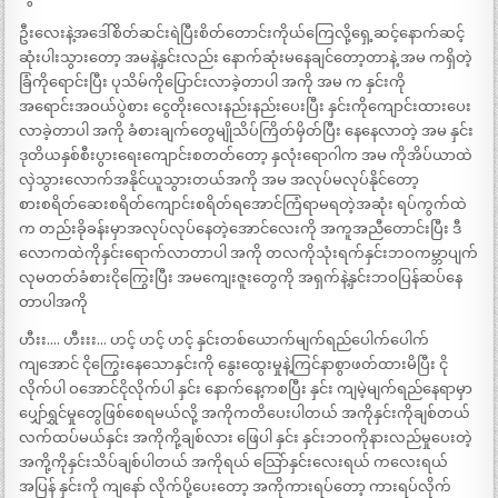
ဦးလေးနဲ့အဒေါ်စိတ်ဆင်းရဲပြီးစိတ်တောင်းကိုယ်ကြေလို့ရှေ့ဆင့်နောက်ဆင့်
ဆုံးပါးသွားတော့ အမနဲ့နှင်းလည်း နောက်ဆုံးမနေချင်တော့တာနဲ့ အမ ကရှိတဲ့
ခြံကိုရောင်းပြီး ပုသိမ်ကိုပြောင်းလာခဲ့တာပါ အကို အမ က နှင်းကို
အရောင်းအဝယ်ပွဲစား ငွေတိုးလေးနည်းနည်းပေးပြီး နှင်းကိုကျောင်းထားပေး
လာခဲ့တာပါ အကို ခံစားချက်တွေမျိုသိပ်ကြိတ်မှိတ်ပြီး နေနေလာတဲ့ အမ နှင်း
ဒုတိယနှစ်စီးပွားရေးကျောင်းစတတ်တော့ နှလုံးရောဂါက အမ ကိုအိပ်ယာထဲ
လှဲသွားလောက်အနိုင်ယူသွားတယ်အကို အမ အလုပ်မလုပ်နိုင်တော့
စားစရိတ်ဆေးစရိတ်ကျောင်းစရိတ်ရအောင်ကြံရာမရတဲ့အဆုံး ရပ်ကွက်ထဲ
က တည်းခိုခန်းမှာအလုပ်လုပ်နေတဲ့အောင်လေးကို အကူအညီတောင်းပြီး ဒီ
လောကထဲကိုနှင်းရောက်လာတာပါ အကို တလကိုသုံးရက်နှင်းဘဝကမ္ဘာပျက်
လုမတတ်ခံစားငိုကြွေးပြီး အမကျေးဇူးတွေကို အရှက်နဲ့နှင်းဘဝပြန်ဆပ်နေ
တာပါအကို
ဟီးး…. ဟီးးး… ဟင့် ဟင့် ဟင့် နှင်းတစ်ယောက်မျက်ရည်ပေါက်ပေါက်
ကျအောင် ငိုကြွေးနေသောနှင်းကို နွေးထွေးမှုနဲ့ကြင်နာစွာဖတ်ထားမိပြီး ငို
လိုက်ပါ ဝအောင်ငိုလိုက်ပါ နှင်း နောက်နေ့ကစပြီး နှင်း ကျမဲ့မျက်ရည်နေရာမှာ
ပျှော်ရွှင်မှုတွေဖြစ်စေရမယ်လို့ အကိုကတိပေးပါတယ် အကိုနှင်းကိုချစ်တယ်
လက်ထပ်မယ်နှင်း အကိုကို့ချစ်လား ဖြေပါ နှင်း နှင်းဘဝကိုနားလည်မှုပေးတဲ့
အကို့ကိုနှင်းသိပ်ချစ်ပါတယ် အကိုရယ် သြော်နှင်းလေးရယ် ကလေးရယ်
အပြန် နှင်းကို ကျနော် လိုက်ပို့ပေးတော့ အကိုကားရပ်တော့ ကားရပ်လိုက်