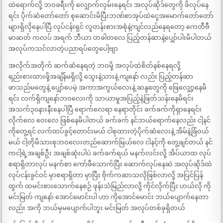
ထဲရောက်လို့ ဘဝခရီးကို လျှောက်လှမ်းနေရင်း အလုပ်ဆိုဒ်တွေကို ဖိလုပ်နေ
ရင်း ပိုက်ဆံတော်တော် စုဆောင်းမိပြီးဘဏ်စာအုပ်ထဲငွေအမောက်တော်တော်
များရှိလိုနေပါပြီ လုပ်ငန်းရှင် လူတန်းစားအစုံနဲ့ကျင်လည်နေရတော့ ကေတီဗီ
မာဆတ် ကလပ် အရက် ဘီယာ တခါတလေ ပြည့်တန်ဆာနဲ့ပျှော်ပါးမိပါတယ်
အလုပ်ကသင်လာတဲ့ပညာရပ်တွေပေါ့ဗျာ
အလိုက်အတိုက် ဆက်ဆံနေရတဲ့ ဘဝမို့ အလုပ်ထဲစိတ်နစ်နေရလို့
ရည်းစားထားဖို့အချိန်မရှိလို့ သွေးနဲ့သားနဲ့ ကျနော် လည်း ပြည့်တန်ဆာ
ဖာသည်မတွေနဲ့ ပျှော်ပေမဲ့ အကာအကွယ်လေးနဲ့ ဆန္ဒတွေကို ဖြေလျှော့နေမိ
ရင်း လက်ရှိကျနော်ဘဝလေးကို သာယာမှုအပြည့်နဲ့ဖြတ်သန်းနေမိရင်း
အသက်၃၀နားနီးနေပါပြီ ရောက်လေရာ နေရာတိုင်း ခက်ခက်ကိုရှာနေရင်း
လိုက်လေ ဝေးလေ ဖြစ်နေမိပါတယ် ခက်ခက် နင်ဘယ်ရောက်နေလည်း ငါ့နင်
ကိုတွေ့ရင် လက်ထပ်ခွင့်တောင်းမယ် ငါစုထားတဲ့ပိုက်ဆံလေးနဲ့ အိမ်နဲ့ခြံဝယ်
မယ် ငါ့တိုမိသားစုဘဝလေးတည်ဆောက်မြယ်လေ ငါနင့်ကို တွေ့ချင်တယ် နင်
ကငါ့ရဲ့အချစ်ဦး အချစ်ဆုံးပါပဲ ခက်ခက်ရယ် မနက်လင်းလို့ အိပ်ယာထ လုပ်
စရာရှိတာလုပ် မနက်စာ ကော်ဖီသောက်ပြီး ဆောက်လုပ်နေဆဲ အလုပ်ဆိုဒ်ထဲ
လုပ်ငန်းခွင်ဝင် မှာစရာရှိတာ မှာပြီး ဗိုက်ကဆာသလိုဖြစ်လာလို့ အပြင်ပြန်
ထွက် ထမင်းစားသောက်နေစဉ် ဖုန်းသံမြည်လာလို့ ကိုင်လိုက်ပြီး ဟယ်လို ကို
မင်းမြတ် ကျနော် အောင်မောင်းပါ ဟာ ကိုအောင်မောင်း ဘယ်ပျောက်နေတာ
လည်း အကို ဘယ်မှမပျောက်ပါဘူး မင်းမြတ် အလုပ်တစ်ခုရှိတယ်