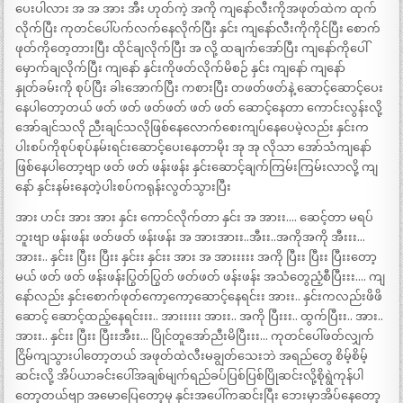
ပေးပါလား အ အ အား အီး ဟုတ်ကဲ့ အကို ကျနော်လီးကိုအဖုတ်ထဲက ထုက်
လိုက်ပြီး ကုတင်ပေါ်ပက်လက်နေလိုက်ပြီး နှင်း ကျနော်လီးကိုကိုင်ပြီး စောက်
ဖုတ်ကိုတေ့တားပြီး ထိုင်ချလိုက်ပြီး အ လို့ ထချက်အော်ပြီး ကျနော်ကိုပေါ်
မှောက်ချလိုက်ပြီး ကျနော် နှင်းကိုဖတ်လိုက်မိစဉ် နှင်း ကျနော် ကျနော်
နှုတ်ခမ်းကို စုပ်ပြီး ခါးအောက်ပြီး ကစားပြီး တဖတ်ဖတ်နဲ့ ဆောင့်ဆောင့်ပေး
နေပါတော့တယ် ဖတ် ဖတ် ဖတ်ဖတ် ဖတ် ဖတ် ဆောင့်နေတာ ကောင်းလွန်းလို့
အော်ချင်သလို ညီးချင်သလိုဖြစ်နေလောက်စေးကျပ်နေပေမဲ့လည်း နှင်းက
ပါးစပ်ကိုစုပ်စုပ်နမ်းရင်းဆောင့်ပေးနေတာမိုး အု အု လိုသာ အော်သံကျနော်
ဖြစ်နေပါတော့ဗျာ ဖတ် ဖတ် ဖန်းဖန်း နှင်းဆောင့်ချက်ကြမ်းကြမ်းလာလို့ ကျ
နော် နှင်းနမ်းနေတဲ့ပါးစပ်ကရုန်းလွတ်သွားပြီး
အား ဟင်း အား အား နှင်း ကောင်လိုက်တာ နှင်း အ အားး…. ဆေင့်တာ မရပ်
ဘူးဗျာ ဖန်းဖန်း ဖတ်ဖတ် ဖန်းဖန်း အ အားအားး..အီးး..အကိုအကို အီးးး…
အားး.. နှင်းး ပြီးး ပြီးး နှင်းး နှင်းး အား အ အားးးးး အကို ပြီးး ပြီးး ပြီးးတော့
မယ် ဖတ် ဖတ် ဖန်းဖန်းပြွတ်ပြွတ် ဖတ်ဖတ် ဖန်းဖန်း အသံတွေညံ့စီပြီးးး…. ကျ
နော်လည်း နှင်းစောက်ဖုတ်ကော့ကော့ဆောင့်နေရင်းး အားး.. နှင်းကလည်းဖိဖိ
ဆောင့် ဆောင့်ထည့်နေရင်းးး.. အားးးးး အားး.. အကို ပြီးးး.. ထွက်ပြီးး.. အား..
အားး.. နှင်းး ပြီးး ပြီးးအီးး… ပြိုင်တူအော်ညီးမိပြီးးး… ကုတင်ပေါ်ဖတ်လျှက်
ငြိမ်ကျသွားပါတော့တယ် အဖုတ်ထဲလီးမချွတ်သေးဘဲ အရည်တွေ စိမ့်စိမ့်
ဆင်းလို့ အိပ်ယာခင်းပေါ်အချစ်မျက်ရည်ခပ်ပြစ်ပြစ်ပြိုဆင်းလို့စိုရွဲကုန်ပါ
တော့တယ်ဗျာ အမောပြေတော့မှ နှင်းအပေါ်ကဆင်းပြီး ဘေးမှာအိပ်နေတော့