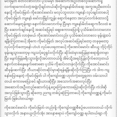
မင်းမြတ် စိတ်ဝင်စားလား ပုသိမ်မှာ အဆောက်အဦးတစ်လုံးဆောက်ဖို့
လက်ရာကောင်းတဲ့အဖွဲ့လိုချင်တယ်ဆိုလို့ကျနော်မိတ်ဆွေ အကူအညီတောင်း
နေလို့ ကိုမင်းမြတ် ကိုအောင်မောင်း မလုပ်ဘူးလား ကျနော် လုပ်ချင်တာပေါ့
ကိုမင်းမြတ် ကျနော် မော်လမြိုင်ကျွန်း ရောက်နေတာ အလုပ်လက်ခံထားလို့
ဆောက်နေတုန်းဗျာ နောက်၆လလောက်မှ ပြီးမှာ ကျနော်မိတ်ဆွေကဒီလထဲ စ
ပြီး ဆောက်ချင်နေလို့ အဆင်ပြေရင် ဈေးစကားပြောဖို့ ပုသိမ်ဆင်းလာမလား
ကိုမင်းမြတ် လာခဲ့မယ် ကိုအောင်မောင်းလည်း ပုသိမ်ဆင်းလာလေ ဖုန်းနဲ့ထပ်
ချိန်းကြတာပေါ့ အိုကေ ကိုမင်းမြတ် အလုပ်အဆင်ပြေရင်တော့ တခုခုတော့
လုပ်လိုက်တော့နော် ဟဲဟဲ လုပ်ပေးရတာပေါ့ ကိုအောင်မောင်း ဆီးယူ ဘိုင့်ဘိုင်
ဖုန်းချသွားတော့မှ ကျသင့်ငွေရှင်းလိုက်ပြီး ဆိုဒ်ထဲမှာအပြန်မှာစရာရှိတာမှာ
ပြီး မနက်ဖြန်ခရီးသွားဖို့လိုအပ်တာဝယ်ဖို့ အိမ်သို့အရင်ပြန်လိုက်တော့တယ်
နောက်တစ်နေမနက်စောစော ပုသိမ် ကိုဆင်းလာခဲ့လိုက်ပြီး ကိုအောင်မောင်း
ဆီဖုန်းဆက်ပြီး ဘီယာဆိုင်တဆိုင်မှာဆုံရန်ချိန်းဆိုလိုက်ကြပြီး ကဲ ဒါက ကျ
နော်ပြောနေတဲ့ ကိုမင်းမြတ် ပါ ကိုကျော်ဝဏ္ဏ ဟုတ်ကဲ့တွေ့ရတာ ဝမ်းသာပါ
တယ် စကားမပြောခင် ချီးယားဆိုပြီး အသောက်အစားလုပ်ပြီး
အဆောက်အဦးတည်ဆောက်ပုံနဲ့ ငွေကြေးစကားပြောဆိုလိုက်ပြီး ကဲဒါဆို
အလုပ်ဖြစ်သွားပြီ ဆိုတော့ ညကျ တစ်ပွဲဆုံကြတာပေါ့ ကိုကျော်ဝဏ္ဏနဲ့ ကိုမင်း
မြတ် ဖြစ်ပါတယ်ဗျာ
ကိုအောင်မောင်း ကိုမင်းမြတ် တည်းဖို့ ကိုကျော်ဝဏ္ဏစီစဉ်ပေးတားတယ် လိုက်
သွားလိုက် အနားယူလိုက်အုံး အားနာစရာပဲ ကိုကျော်ဝဏ္ဏ ရပါတယ်ဗျာ ကို