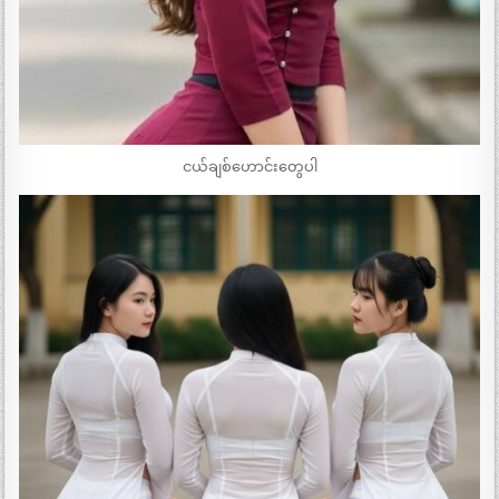
ငယ်ချစ်ဟောင်းတွေပါ