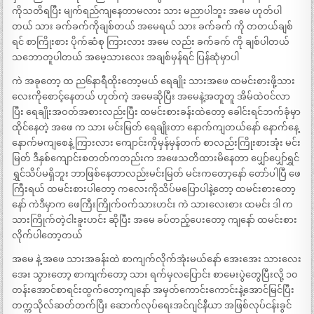
ကိုသတိရပြီး မျက်ရည်ကျနေတာမလား သား မညာပါဘူး အမေ ဟုတ်ပါ
တယ် သား ခက်ခက်ကိုချစ်တယ် အမေရယ် သား ခက်ခက် ကို တတယ်ချစ်
ရင် စာကြိုးစား ပိုက်ဆံစု ကြားလား အမေ လည်း ခက်ခက် ကို ချစ်ပါတယ်
သဘောတူပါတယ် အမေ့သားလေး အချစ်မှန်ရင် ပြန်ဆုံမှာပါ
ကဲ အခုတော့ ထ ည၆နာရီထိုးတော့မယ် ရေချိုး သားအဖေ ထမင်းစားဖို့သား
လေးကိုစောင့်နေတယ် ဟုတ်ကဲ့ အမေဆိုပြီး အမေနဲ့အတူတူ အိမ်ထဲဝင်လာ
ပြီး ရေချိုးအဝတ်အစားလည်းပြီး ထမင်းစားခန်းထဲတော့ ခေါင်းရင်ဘက်ခုံမှာ
ထိုင်နေတဲ့ အဖေ က သား မင်းမြတ် ရေချိုးတာ နောက်ကျတယ်နော် နောက်နေ့
နောက်မကျစေနဲ့ ကြားလား ကျောင်းကိုမှန်မှန်တက် စာလည်းကြိုးစားအုံး မင်း
မြတ် ဒီနှစ်ကျောင်းစတတ်ကတည်းက အဖေသတိထားမိနေတာ ပျှော်ပျှော်ရွှင်
ရွှင်သိပ်မရှိဘူး ဘာဖြစ်နေတာလည်းမင်းမြတ် မင်းကတော့နော် တော်ပါပြီ ဖေ
ကြီးရယ် ထမင်းစားပါတော့ ကလေးကိုသိပ်မပြောပါနဲ့တော့ ထမင်းစားတော့
နော် ကဲဒီမှာက ဖေကြီးကြိုက်ဝက်သားဟင်း ကဲ သားလေးစား ထမင်း ဒါ က
သားကြိုက်တဲ့ငါးခူးဟင်း ဆိုပြီး အမေ ခပ်တည့်ပေးတော့ ကျနော် ထမင်းစား
လိုက်ပါတော့တယ်
အမေ နဲ့ အဖေ သားအခန်းထဲ စာကျက်လိုက်အုံးမယ်နော် အေးအေး သားလေး
အေး သွားတော့ စာကျက်တော့ သား ရက်မှလပြောင်း စာမေးပွဲတွေပြီးလို့ ၁၀
တန်းအောင်စာရင်းထွက်တော့ကျနော် အမှတ်ကောင်းကောင်းနဲ့အောင်မြင်ပြီး
တက္ကသိုလ်ဆတ်တက်ပြီး ဆောက်လုပ်ရေးအင်ဂျင်နီယာ အဖြစ်လုပ်ငန်းခွင်