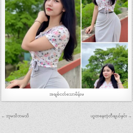
အချစ်ငတ်သောမိန်းမ
Post
← ဘုမသိဘမသိ
ယွထနေတဲ့တီချယ်နှင်း →
navigation