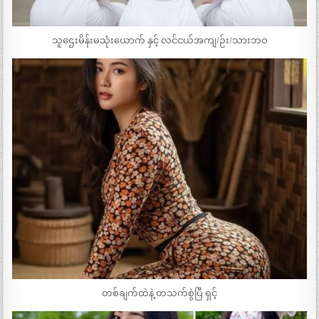
သူဌေးမိန်းမသုံးယောက် နှင့် လင်ငယ်အကျ/ဉ်း/သားဘဝ
တစ်ချက်ထဲနဲ့ တသက်စွဲပြီ ရှင့်