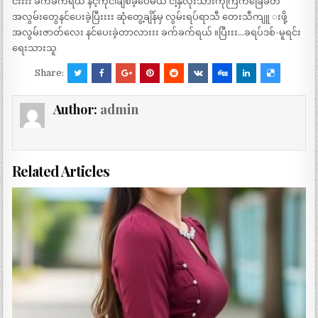
င်းးးး ခက်ခက်ရယ် နင့်ကိုငါချစ်ခဲ့ပေမယ် ငါ့နှလုံးသားကိုကြက်ခြေခတ်
အလွမ်းတွေနင်ပေးခဲ့ပြီးးးး ဆုံတွေ့ချိန်မှ လွမ်းရပ်ရာသီ တေးသီကျူ းဖို့
အလွမ်းဇာတ်လေး နင်ပေးခဲ့တာလားးး ခက်ခက်ရယ် ။ပြီးးး…ခရပ်ဒစ်-မူရင်း
ရေးသားသူ
Share:
Author:
admin
Related Articles