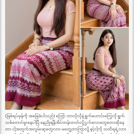
(ဖြစ်ရပ်မှန်ကို အခြေခံပါသည်) သြော် ဘာလိုလိုနဲ့ ရွက်ဟောင်းကြွေလို ရွက်
သစ်တောင်ဖူးနေပါပြီ နေညိုချိန်အိပ်တန်းတတ်လို့ဌက်လေးတွေတေးဆိုနေ
တာ ငါ့အတွက်အလွမ်းဆုတွေလား မတွေ့တာကြာလို့ နင့်ငါ့ကို သတိရရဲ့လား