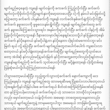
မျက်ရည်ဝေ့နေတဲ့ ကျနော် မျက်ဝန်းကို ခကခက် ကြည့်လိုက်ပြီး ခက်ခက်
မျက်လုံးကိုမှိတ်လိုက်ပြီးမျက်နှာကိုမော့ထားပေးပြီး ငါ့ ကို နမ်းပါ မင်းမြတ်လို့
ပြောတော့ ခက်ခက် ပါးနှစ်ဖက်ကို ကျနော် လက်ဖဝါးနှစ်ဖက်နဲ့ကိုင်လိုက်ပြီး
ခက်ခက် နဖူးလေးကို ဖွဖွလေးနမ်းရှိုက်ပြီး ကျနော် မျက်ရည်စက်တွေ ခက်
ခက် နဖူးပေါ်ကြွေဆင်းသွားရင်း အနမ်းကိုရပ်လိုက်ပြီး ခက်ခက် ငါနင့်ကို အိမ်
ပြန်လိုက်ပို့တော့ဘူးနော် ဒီနားလေးမှာငါရပ်နေချင်သေးလို့ပါ နင်ပြန်တော့နော်
ခက်ခက် နင်ငိုနေတယ် နင်မငိုပါနဲ့ဟာ နင်ငိုနေတာ ငါ့ရင်ထဲမကောင်းဘူး မင်း
မြတ် ရယ် လို့ ပြောပြီး ခက်ခက် မျက်ရည်တွေတပေါက်ပေါက် ကျဆင်းလာ
တော့တယ် နင်မငိုပါနဲ့တော့နော်ခက်ခက်ဆိုပြီး မျက်ရည်စတွေကိုသုတ်ပေး
တော့ အဲဒါဆို နင်လည်းမငိုနဲ့ မင်းမြတ် နင်ငိုတာတွေ့တော့ငါလည်းငိုချင်တယ်
ကျနော်မျက်ရည်ကို ခက်ခက် သုတ်ပေးလိုက်ပြီး မငိုနဲ့တော့နော် ငါ့တို့တစ်နေ
ပြန်ဆုံမယ်လို့ငါယုံကြည်ထားတယ်နော်
ငါသွားတော့မယ်ဆိုပြီး လှည့်ထွက်သွားတဲ့ခက်ခက် နောက်ကျောကို ငေး
ကြည့်နေရင်း ကျနော် မျက်ရည်တွေ ထားမရဆီးမရ ပြိုဆင်းလာပါတော့တယ်
ငါ့အချစ်ကိုနင်သိမြင်ပါစေ ခက်ခက်ရယ် စိတ်ထဲအကြိမ်ကြိမ်အော်ပြောနေမိ
တာ နင်ကြားပါ့မလားရယ် ခက်ခက်ရယ် ဟဲ့ သားလေး ဘာထိုင်လုပ်နေတာ
လည်း မှောင်တော့မယ် လန့်လိုက်တာ အမေရာ ဘာတွေတွေးနေတာလည်း
သားရယ် မျက်ရည်တွေနဲ့ ဘာမှမတွေးပါဘူး အမေရယ် ဘာဖြစ်လို့မတွေးရ
မှာလည်း အမေကိုလာညာနေတယ် ငါမွေးတားတာငါသိတယ် နင်နော် ခက်ခက်