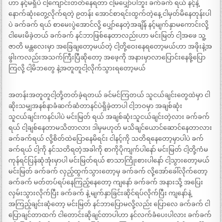
ဟာ နင့်မရှိပဲ ငါ့ကျောင်းတတ်နေရတာ ငါ့မပျှော်ပါဘူး ခက်ခက် ရယ် နင့်နဲ့
နောက်ဆုံးတွေ့လိုက်ရတဲ့ ၉တန်း အောင်စာရင်းထွက်တဲ့နေ့ ငါမှတ်မိနေတုန်းပါ
ပဲ ခက်ခက် ရယ် စာမေးပွဲအောင်လို့ ပျှော်နေတဲ့အချိန် နင့်မျက်နှာမကောင်းလို့
ငါမေးမိခဲ့တယ် ခက်ခက် နင်ဘာဖြစ်နေတာလည်းဟာ မင်းမြတ် ငါ့အဖေ သူ့
ဇာတိ မန္တလေးမှာ အခြေချတော့မယ်တဲ့ ငါ့တို့ဝေးနေရတော့မယ်ဟာ အဖိုးနဲ့အ
ဖွါးကလည်းအသက်ကြီးပြီဆိုတော့ အဖေ့ကို အနားမှာလာပြောင်းနေဖို့ပြော
ကြလို့ ငါ့မိဘတွေ နဲ့အတူတူငါ့လိုက်သွားရတော့မယ်
အတန်းအတူတူငါ့တို့တတ်ခဲ့ရတယ် ခင်မင်ကြတယ် သူငယ်ချင်းတွေထဲမှာ ငါ
ဆိုးသမျှအနစ်နာခံဆက်ဆံတာနင်ပဲရှိခဲ့တာပါ ငါ့ဘဝမှာ အချစ်ဆုံး
သူငယ်ချင်းကနင်ပါပဲ မင်းမြတ် ရယ် အချစ်ဆုံးသူငယ်ချင်းတဲ့လား ခက်ခက်
ရယ် ငါ့ချစ်နေတာမသိတာလား ဒါမှမဟုတ် မသိချင်ယောင်ဆောင်နေတာလား
ခက်ခက်ရယ် လို့စိတ်ထဲပြောနေမိရင်း ငါနင့်ကို သတိရနေတော့မှာပါပဲ ခက်
ခက်ရယ် ငါ့ကို နင်သတိရတဲ့အခါကို စာကိုပိုကျက်ပါနော် မင်းမြတ် ငါ့တို့ကံမ
ကုန်ရင်ပြန်ဆုံအုံးမှာပါ မင်းမြတ်ရယ် စာသာကြိုးစားပါနော် ငါ့သွားတော့မယ်
မင်းမြတ် ခက်ခက် လှည့်ထွက်သွားတော့မှ ခက်ခက် လို့အော်ခေါ်လိုက်တော့
ခက်ခက် မတ်တပ်ရပ်နေကြည့်နေတော့ ကျနော် ခက်ခက် အနားသို့ အပြေး
လှမ်းသွားလိုက်ပြီး ခက်ခက် နဲ့ မျက်နှာခြင်းဆိုင်ရပ်လိုက်ပြီး ကျနော်နဲ့
အကြည့်ချင်းဆုံတော့ မင်းမြတ် နင်ဘာပြောမလို့လည်း ပြောလေ ခက်ခက် ငါ
ပြောချင်တာထက် ငါတောင်းဆိုချင်တာပါဟာ နင်လက်ခံပေးပါလား ခက်ခက်