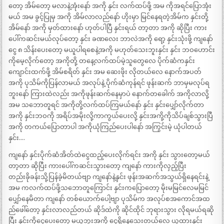
တော့ အိမ်တော့ မလာနဲ့အုံးနော် အကို နှင်း လက်ထပ်ဖို့ အမ ကိုအရင်ပြောအုံး
မယ် အမ ခွင့်ပြုမှ အကို အိမ်လာလည်နော် ဟိုးမှာ မြင်နေရတဲ့အိမ်က နှင်းတို့
အိမ်နော် အကို မှတ်ထားနော် ဟုတ်ပါပြီ နှင်းရယ် တာ့တာ အကို ဆိုပြီး ကား
ပေါ်ကဆင်းမယ်လုပ်တော့ နှင်း ခဏလေး ဘာလဲအကို ရော့ နှင်းသုံးဖို့ ကျနော်
ငွေ ၈ သိန်းပေးတော့ မယူပါရစေနဲ့အကို မဟုတ်သေးဘူးနှင်း နှင်း ဘဝဟောင်း
ကိုမေ့လိုက်တော့ အကိုတို့ တနေ့လက်ထပ်မဲ့သူတွေလေ ပိုက်ဆံကနှင်း
ကျောင်းထက်ဖို့ အိမ်စရိတ် နှင်း အမ ဆေးဖိုး လိုတယ်လေ နောက်အပတ်
အကို ပုသိမ်ကိုပြန်လာမယ် အလုပ်နဲ့ ပိုက်ဆံကုန်ရင် ဖုန်းဆက် ဘာမှမလုပ်ရ
ဘူးနော် ကြားထဲလည်း အကိုဖုန်းဆက်နေမှာပဲ နောက်တခေါက် အကိုလာလို့
အမ သဘောတူရင် အကိုတို့လက်ထပ်ကြမယ်နော် နှင်း နှင်းပျှော်လိုက်တာ
အကို နှင်းဘဝကို အရိပ်အမိုးလို့ကာကွယ်ပေးလို့ နှင်းအကို့ကိုသိပ်ချစ်သွားပြီ
အကို တကယ်ပြောတာပါ အကိုယုံကြည်ပေးပါနော် အကြွင်းမဲ့ ယုံပါတယ်
နှင်း….
ကျနော် နှင်းပိုက်ဆံအိတ်ထဲငွေထည့်ပေးလိုက်ရင်း အကို နှင်း သွားတော့မယ်
တာ့တာ ဆိုပြီး ကားပေါ်ကဆင်းသွားတော့ ကျနော် ကားကိုလှည့်ပြီး
တည်းခိုခန်းသို့ပြန်ခဲ့မိတယ်ဗျာ ကျနော်နဲ့နှင်း ဖုန်းအဆက်အသွယ်ရှိနေရင်းနဲ့
အမ ကလက်ထပ်ဖို့သဘောတူကြောင်း နှင်းကပြောတော့ မိုးမမြင်လေမမြင်
ပျှော်နေမိတာ ကျနော် တစ်ယောက်ပေါ့ဗျာ ပုသိမ်က အလုပ်စအကောင်အထ
ည်ဖေါ်တော့ နှင်းလာလည်တယ် ဆိုဒ်ထဲကို ဆိုင်ထိုင် ဘုရားသွား လိုရမယ်ရဆို
ပြီး နှင်းကိုငွေပေးတော့ မယူဘူးအကို ငွေရှိနေသေးတယ်လေ ယူထားနှင်း