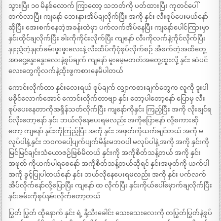
သွားပြီး ၁၀ မိနစ်လောက် ကြာတော့ သဘတ်ကို ပတ်ထားပြီး ကုတင်ပေါ်
တက်လာပြီး ကျနော် ဘေးနားအိပ်ချလိုက်ပြီး အကို နှင်း လီးစုပ်ပေးမယ်နော်
ဆိုပြီး အေးစက်နေတဲ့အခန်းထဲမှာ ပက်လက်အိပ်နေပြီး ကျနော်ပေါင်ကြားမှာ
နှင်းထိုင်ချလိုက်ပြီး ခါးကိုကိုင်းလိုက်ပြီး ကျနော် လီးကိုလက်နဲ့ကိုင်လိုက်ပြီး
နှုးညံ့တဲ့နှုတ်ခမ်းဖူးဖူးလေးနဲ့ လီးထိပ်ကိုငုံစုပ်လိုက်စဉ် အိစက်တဲ့အထိတွေ့
အာငွေ့နွေးနွေးလေးနဲ့စုပ်ချက် ကျနော် မူးမေ့မတတ်အတွေ့ထူးလို့ နှင်း ဆံပင်
လေးတွေကိုလက်နဲ့ထိုးဖွကစားနေမိပါတယ်
ကောင်းလိုက်တာ နှင်းလေးရယ် စုပ်ချက် လျှာကစားချက်တွေက လူကို ဒူးပါ
မခိုင်လောက်အောင် ကောင်းလိုက်တာဗျာ နှင်း တော့ပါတော့နော် ပြောမှ လီး
စုပ်ပေးနေတာကိုအရှိန်သတ်လိုက်ပြီး ကျနော်ကိုနှင်း ကြည့်ပြီး အကို လိုးချင်ရ
င်လိုးတော့နော် နှင်း ဘယ်လိုနေပေးရမလည်း အကိုပြောနော် လို့စကားဆို
တော့ ကျနော် နှင်းကိုကြည့်ပြီး အကို နှင်း အဖုတ်ကိုယက်ချင်တယ် အကို မ
လုပ်ပါနဲ့ နှင်း ဘဝကပေါ့ပျက်ပျက်မိန်းမဘဝပါ မလုပ်ပါနဲ့ အကို အကို နှင်းကို
မြင်မြင်ချင်းသံယောဇဉ်ဖြစ်မိတယ် နှင်းကို အကိုစိတ်သန့်တယ် အကို နှင်း
အဖုတ် ကိုယက်ပါရစေနော် အကိုစိတ်သန့်တယ်ဆိုရင် နှင်းအဖုတ်ကို ယက်ပါ
အကို ခွင့်ပြုပါတယ်နော် နှင်း ဘယ်လိုနေပေးရမလည်း အကို နှင်း ပက်လက်
အိပ်လိုက်နော်လို့ပြောပြီး ကျနော် ထ လိုက်ပြီး နှင်းကိုယ်ပေါ်မှောက်ချလိုက်ပြီး
နှင်းခမ်းကိုစုပ်နမ်းလိုက်တော့တယ်
ပြွတ် ပြွတ် ထိုနောက် နှင်း ရဲ့ နို့သီးခေါင်း သေးသေးလေးကို တပြွတ်ပြွတ်နဲ့စုပ်