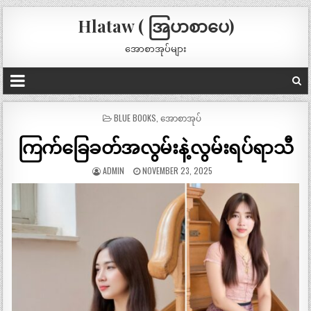
Hlataw ( အြပာစာပေ)
အောစာအုပ်များ
POSTED
BLUE BOOKS
,
အောစာအုပ်
IN
ကြက်ခြေခတ်အလွမ်းနဲ့လွမ်းရပ်ရာသီ
ADMIN
NOVEMBER 23, 2025