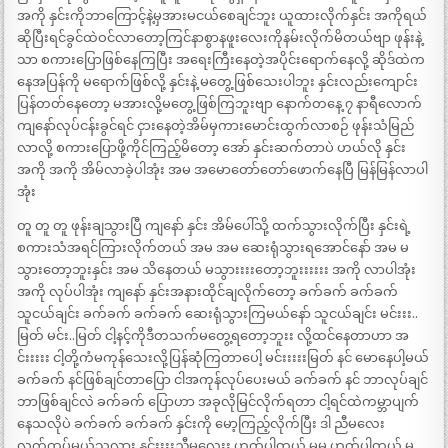
အကို နှင်းကိုဘာကြောင့်နဲ့မှအားမငယ်စေချင်ဘူး ယူထားလိုက်နှင်း အကိုရယ်
ဆိုပြီးရင်ခွင်ထဲဝင်လာတော့ကြင်နာစွာနဖူးလေးကိုနမ်းလိုက်မိတယ်ဗျာ ဖုန်းနဲ့
သာ စကားပြောဖြစ်နေကြပြီး အရေးကြီးနေတဲ့အပိုင်းရောက်နေလို့ ဆိုဒ်ထဲက
နေအပြန်ကို မရောက်ဖြစ်လို့ နှင်းနဲ့ မတွေ့ဖြစ်သေးပါဘူး နှင်းလည်းကျောင်း
ပြန်တတ်နေတော့ မအားလို့မတွေ့ဖြစ်ကြဘူးဗျာ နောက်တနေ့ ၇ နာရီလောက်
ကျနော်လုပ်ငန်းခွင်ရင် ငှားနေတဲ့အိမ်မှကားမောင်းထွက်လာစဉ် ဖုန်းသံမြည်
လာလို့ စကားပြောဖို့ကိုင်ကြည့်မိတော့ အော် နှင်းဆက်တာပဲ ဟယ်လို နှင်း
အကို အကို အိမ်လာခဲ့ပါအုံး အမ အမောတော်တော်ဖောက်နေပြီ မြန်မြန်လာပါ
အုံး
တူ တူ တူ ဖုန်းချသွားပြီ ကျနော် နှင်း အိမ်ပေါ်သို့ ထက်သွားလိုက်ပြီး နှင်းရဲ့
စကားသံအရင်ကြားလိုက်တယ် အမ အမ ဆေးရုံသွားရအောင်နော် အမ မ
သွားတော့ဘူးနှင်း အမ သိနေတယ် မသွားးးးတော့ဘူးးးးးး အကို လာပါအုံး
အကို လုပ်ပါအုံး ကျနော် နှင်းအနားထိုင်ချလိုက်တော့ ခက်ခက် ခက်ခက်
သူငယ်ချင်း ခက်ခက် ခက်ခက် ဆေးရုံသွားကြမယ်နော် သူငယ်ချင်း မင်းးး..
မြတ် မင်း..မြတ် ငါ့နင့်ကိုဒီတသက်မတွေ့ရတော့ဘူးး လို့ထင်နေတာဟာ အ
င်းးးးး ငါ့တို့ကံမကုန်သေးလို့ပြန်ဆုံကြတာပေါ့ မင်းးးးးမြတ် နင် မောနေပါ့မယ်
ခက်ခက် နင်ဖြစ်ချင်တာပြော ငါအကုန်လုပ်ပေးမယ် ခက်ခက် နင် ဘာလုပ်ချင်
ဘာဖြစ်ချင်လဲ ခက်ခက် ပြောဟာ အခုလိုမြင်လိုက်ရတာ ငါ့ရင်ထဲကမ္ဘာပျက်
နေသလိုပဲ ခက်ခက် ခက်ခက် နှင်းကို မော့ကြည့်လိုက်ပြီး ဒါ ညီမလေး
လက်ထပ်မယ့်သူလား နှင်းးးးညီမလေးး ဟုတ်ပါတယ် မမ ဟုတ်ပါတယ် မ