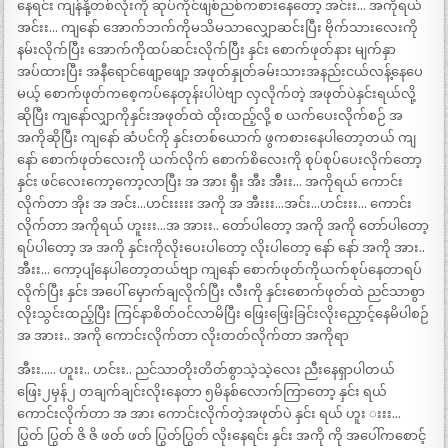
နေရင်း ကျန်နို့တစ်လုံးကို ဆုပ်ကိုင်ဖျစ်ညစ်ကစားနေတော့ အင်းး… အကိုရယ်
အင်းး… ကျနော် အောက်ဘက်ကိုမသိမသာလျှောဆင်းပြီး ဗိုက်သားလေးကို
နမ်းလိုက်ပြီး အောက်ကိုထပ်ဆင်းလိုက်ပြီး နှင်း စောက်ဖုတ်နား မျက်နှာ
အပ်ထားပြီး အနီရောင်ဖျော့ဖျော့ အဖုတ်နှုတ်ခမ်းသားအနည်းငယ်လန့်နေပေ
မယ့် စောက်ဖုတ်ကစေ့ကပ်နေတုန်းပါပဲဗျာ လှလိုက်တဲ့ အဖုတ်ပဲနှင်းရယ်လို့
ဆိုပြီး ကျနော်လျှာကိုနှင်းအဖုတ်ထဲ ထိုးထည့်လို့ စ ယက်ပေးလိုက်စဉ် အ
အကိုဆိုပြီး ကျနော် ဆံပင်ကို နှင်းတစ်ယောက် ဖွကစားနေပါတော့တယ် ကျ
နော် စောက်ဖုတ်လေးကို ယက်လိုက် စောက်စိလေးကို စုပ်စုပ်ပေးလိုက်တော့
နှင်း ဖင်လေးကော့ကော့လာပြီး အ အား ရှီး အီး အီးး… အကိုရယ် ကောင်း
လိုက်တာ အိုး အ အင်း…ဟင်းးးးး အကို အ အီးးး…အင်း…ဟင်းးး… ကောင်း
လိုက်တာ အကိုရယ် ဟူးးး…အ အားး.. တော်ပါတော့ အကို အကို တော်ပါတော့
ရပ်ပါတော့ အ အကို နှင်းကိုလိုးပေးပါတော့ လိုးပါတော့ နော် နော် အကို အား..
အီးး… ကော့ပျံနေပါတော့တယ်ဗျာ ကျနော် စောက်ဖုတ်ကိုယက်စုပ်နေတာရပ်
လိုက်ပြီး နှင်း အပေါ် မှောက်ချလိုက်ပြီး လီးကို နှင်းစောက်ဖုတ်ထဲ ညင်သာစွာ
လိုးသွင်းထည့်ပြီး ကြင်နာစိတ်ဝင်လာမိပြီး ဖြေးဖြေးခြင်းလိုးညှောင့်နေမိပါစဉ်
အ အားး.. အကို ကောင်းလိုက်တာ လိုးတတ်လိုက်တာ အကိုရာ
အီးး….. ဟူးး.. ဟင်းး.. ညင်သာတိုးတိတ်စွာသဲ့သဲ့လေး ညီးနေရှာပါတယ်
ဖြေး၂မှန်၂ တချက်ချင်းလိုးနေတာ ၅မိနစ်လောက်ကြာတော့ နှင်း ရယ်
ကောင်းလိုက်တာ အ အား ကောင်းလိုက်တဲ့အဖုတ်ပဲ နှင်း ရယ် ဟူး းးး…
ပြွတ် ပြွတ် ဇိ ဇိ ဖတ် ဖတ် ပြွတ်ပြွတ် လိုးနေရင်း နှင်း အကို ကို အပေါ်ကစောင့်