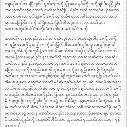
ကျနော်ဖတ်ထားပြီး နှင်း ဟုတ်ကဲ့အကိုပြောလေ နှင်းကို အကိုချစ်မိနေပြီ နှင်း
ဘဝကိုအပိုင်လိုချင်တယ် လက်ထပ်ခွင့်ပြုပါ နှင်း အကို တကယ်ပြောနေတာ
လား လာမနောက်ပါနဲ့အကို အကို တကယ်ပြောတာပါ သေချာလို့လားအကို
နှင်းအကြောင်း အကို သိပြီးမှဆုံးဖြတ်ပါ အခုလောလောဆယ် နှင်း
အကာအကွယ်မပါပဲအလိုးခံတာ ဒါပထမဆုံးပါပဲ အကို
အကိုလိုကြင်နာစွာနှင်းအပေါ်ဆက်ဆံခံဖူးတာ ဒါပထမဆုံးပါပဲ အကို အကို
နာမည်က အကို နာမည် က ကိုမင်းမြတ်ပါ ဆောက်လုပ်ရေး အလုပ်လုပ်ပါ
တယ် ပုသိမ်ကို အလုပ်နဲ့လာတာပါ နောက်တပတ်ဆို ပုသိမ်မှာ၆လလောက်
အလုပ်နဲ့လာနေရမှာ နှင်း နှင်း အကိုကို အကာကွယ်မဲ့ဆက်ဆံတာပထမဆုံး
ဟုတ်လား နှင်း နှင်းမညာတတ်ပါဘူး အကို နှင်းကိုချစ်တယ် လက်ထပ်မယ်
ပြောတော့ အကိုမှာရည်းစားမရှိဘူးလား အကိုမှာ ရည်းစား မရှိပါဘူးနှင်း
အကိုကျောင်းသားဘဝကချစ်ခဲ့တဲ့ချစ်ဦးသူတစ်ယောက်တော့ရှိပါတယ် နှင်း
ဒါပေမဲ့ ချစ်တယ်ဆိုတဲ့စကားကို ဖွင့်ပြောခွင့်မရခဲ့ပါဘူး နှင်း ဒါပေမဲ့ အကိုနှင်း
ကို သံယောဇဉ်ဖြစ်တယ် နှင်းဘဝကို စောင့်ရှောက်ချင်တယ် နှင်းဘဝကို အကို
နားလည်ပေးပါတယ် အကိုနှင်းပြောတာ နားတောင်ပေးအုံးနော် အင်းးး.. နှင်း
မိဘတွေမရှိတော့လို့ နှင်း ဦးလေးနဲ့အဒေါ်အိမ်မှာနေခဲ့ရတယ် ဝမ်းကွဲအမတစ်
ယောက်လည်းရှိပါတယ် နှင်းအပေါ် အားလုံးက သမီးတစ်ယောက်လို ပြုစုပျိုး
တောင်ပေးလို့ ၁၀တန်းအောင်တယ် နှင်း၁၀တန်းအောင်တဲ့နှစ်မှာပဲ ရပ်ကွက်ထဲ
မီးလောင်လို့ နှင်းတို့ နေတဲ့အိမ်ပါ မီးထဲပါသွားတယ် စုဆောင်းထားသမျှ ကုန်
သွားတယ်