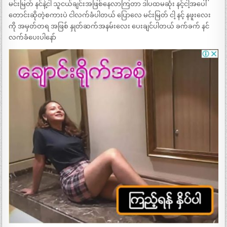
မင်းမြတ် နင်နဲ့ငါ သူငယ်ချင်းအဖြစ်နေလာကြတာ ဒါပထမဆုံး နင့်ငါ့အပေါ်
တောင်းဆိုတဲ့စကားပဲ ငါလက်ခံပါတယ် ပြောလေ မင်းမြတ် ငါ့ နင့် နဖူးလေး
ကို အမှတ်တရ အဖြစ် နှုတ်ဆက်အနမ်းလေး ပေးချင်ပါတယ် ခက်ခက် နင်
လက်ခံပေးပါနော်