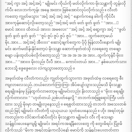
“အင့် ကွာ အင့် အင့်အင့် “ မျိုးမင်း ကိုယ်ကို မတ်လိုက်ကာ မိုးသန္တာကို တွန်းလို
က်ပီး လေးဘက်ကုန်း အနေ အထား ဖြစ်အောင်လုပ်လိုက်သည် ။ လီးတံ
ကတော့ ကျွတ်မသွား “အင့် အင့် အင့် အင့် “ နောက်ကနေ ခါးကို ကိုင်ပီး
အားကုန်ဆောင့်လိုးတော့သည် “အင့်အင့် ဖတ် ဖတ် ဖွတ် ဖွတ် “ “အား….း
မောင် အားးး ထိတယ် အားးး အမလေး“ “အင့် အင့် အင့် ရော့ကွာ အင့် “ “ဖွတ်
ဖွတ် ဖွတ် ဖွတ် ဖွတ် “ “ဇွပ် ဇွပ် ဇွပ် ဇွပ် ဇွပ် “ “အား…. ထွက်တော့မယ်
မိုး..အား…. အင့်အင့် အီးးးးး“ ဆောင့်ချက်တွေက ပိုပို မြန်လာပီးနောက် မျိုး
မင်း ဆက်မထိန်းနိုင်တော့ပဲ မိုးသန္တာ ဆောက်ဖုတ်ထဲသို လရေတွေ တဖျော
ဖျော ပန်းထုတ်ပစ်လိုက်တော့သည် “အ အ အ အ အ အား…ထွက်ကုန်ပီ မိုးးး
အား….“ “အားးး မိုးလည်း ပီးပီ အား…. ကောင်းတယ် အား….“ နှစ်ယောက်သား
ဘေးသို့ ခွေခွေလေး လဲကျသွားတော့သည် ။
အဖုတ်ထဲမှ လီးတံကလည်း ကျွတ်ထွက်သွားကာ အဖုတ်ထဲမှ လရေတွေ စီး
ကျလာလေသည်..ဘယ်လောက်ကြာကြာ အိပ်ပျော်သွားသည်မသိ မိုးသန္တာ
ရေချိုးခန်းမှ ပြန်ထွက်လာတော့မှ မျိုးမင်းလည်း နိုးလာသည် ။ “မိုးးး ရေချိုး
လိုက်တာလား “ “ဟုတ်တယ် ညစ်ပတ်နေလို့ “ တဘက်အဖြူရောင်ကြီး ပတ်
ထား သည့် မိုးမှာ တမျိုးလှနေသည် ။ ရေစွတ်ထားသည့် တဘက် အသေးတစ်
ထည် ဖြင့် မျိုးမင်း လီးတံကို ယုယုယယ သုတ်ပေးနေသည် ။ ဟိုး အရင်တုန်း
ကတည်းက လိင်ဆက်ဆံပီးတိုင်း မိုးသန္တာက မျိုးမင်း လီး ကို သေချာ
သန့်ရှင်းပေးနေကျမို့ မျိုးမင်း အရင်ကအချိန်လေးတွေ ကို တွေးမိရင်း ပြုံးမိ
လိုက်သည် “မိုးက အရင်တုန်းကလိုပဲနော် မောင့်ကို သန့်ရှင်းပေးတတ်တာ