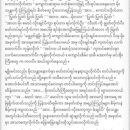
ကောင်းလိုက်တာ “ ကျောင်းဆရာမ ဝတ်စုံလေးဖြင့် လီးစုပ်ပေးနေသော မိုး
သန္တာကို ငုံကြည့်ရင်း စိတ်တွေ ပိုထလာရပြန်သည် “အား…. ကောင်းလိုက်တာ
“ “ပြွတ် ပြွတ် ပြွတ် ပြွတ် “ “အားးး..အား….မိုးးးးးး“ “ပြွတ် ပြွတ် ပြွတ် “
“အားးး မိုး မောင် လိုးချင်ပီကွာ စုပ်တာ ရပ်လိုက်ဦး “ လီးတံ ကို ချွတ်လိုက်ပီး
မတ်တပ်ရပ်လိုက်ကာ အပေါ်မှ ရင်ဖုံးအကျီအဖြူကြယ်သီးလေး ကို ဖြုတ်
မည်အလုပ် “မချွတ်နဲ့မိုး မိုးကို ကျောင်းစိမ်းလေး နဲ့ လိုးချင်သေးတယ် ပီးမှ မိုး
အဖုတ်ကို အားရအောင် ပြန်ယက်ပေးမယ် အခု လိုးချင်နေပီ ကုတင်မှာ လက်
ထောက်ပီး ကုန်းလိုက် “ “အင်းးးး ပါ မောင့်သဘောနော် “ ကုတင်စောင်းမှာ
လက်လေးထောက်ပီး ကုန်းလိုက်တယ် ။ ကျောင်းစိမ်း ထမီ အောက်မှ ဖင်အိုး
ကြီးတွေ က ကားပီး အယ်ထွက်နေသည် ။
မျိုးမင်းလည်း မိုးသန္တာနောက်မှာ မတ်တပ်ရပ်နေရာယူလိုက်ပီး တင်ပါးတွေကို
ပွတ်သပ်လိုက်သည် ထို့နောက် ထမီလေးကို အသာလှန်တင်လိုက်သည် ။
အောက်ခံပင်တီ အသားရောင်လေးမှာ တင်ပါးတွေကို တင်းကြပ်နေအောင်
ထိန်းထားသည်။ “အား…. မိုးတင်ပါးကြီးတွေက အရင်ထက် ပို ထွားလာတယ်
ကွာ “ “အ … မောင် အား….း“ မောင်က သူမ တင်ပါးကို အားမလို အားမရ အ
မြဲရိုက်တတ်သည်ကို ပြန်သတိရမိကာ အဖုတ်ထဲမှ အရည်ကြည်များ စိမ့်ကနဲ
စိမ့်ကနဲ ကျလာသည် “ “အား….ရှီးးးးမောင် လိုးတော့ကွာ ခံချင်ပီ“ မိုးသန္တာ
အတွင်းခံပင်တီလေးကို ဒူးနားလောက်ထိ ဆွဲချလိုက်သည် ။လီးကို အဖုတ်၀
မှာ အသာတေ့လိုက်ပီး ဖြေးဖြေးချင်းထိုသွင်းပေးလိုက်သည်