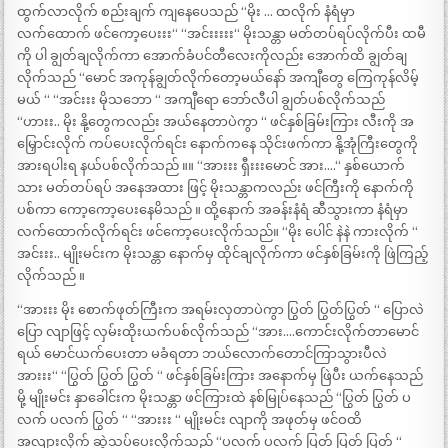
ထွက်လာလိုက် စည်းချက် ကျနေပေသည် “မိုး … ထလိုက် နံရံမှာ
လက်ထောက် ဖင်ကော့ပေးးး“ “အင်းးးးး“ မိုးသန္တာ မတ်တပ်ရပ်လိုက်ပီး ထမီ
ကို ပါ ချွတ်ချလိုက်ကာ အောက်ခံပင်တီလေးကိုလည်း အောက်ထိ ချွတ်ချ
လိုက်သည် “မောင် အကုန်ချွတ်လိုက်တော့မယ်နော် အကျီတွေ ကြေကုန်လိမ့်
မယ် “ “အင်းးး မိုသဘော “ အကျီရော ဘော်လီပါ ချွတ်ပစ်လိုက်သည်
“ဟားး.. မိုး နို့တွေကလည်း အယ်နေတာပဲကွာ “ ဖင်နှစ်ခြမ်းကြား လီးကို အ
မြှောင်းလိုက် ကပ်ပေးလိုက်ရင်း နောက်ကနေ သိုင်းဖက်ကာ နို့အုံကြီးတွေကို
အားရပါးရ နယ်ပစ်လိုက်သည် ။။ “အားးး ရှီးးးမောင် အား….“ နှစ်ယောက်
သား မတ်တပ်ရပ် အနေအထား ဖြင့် မိုးသန္တာကလည်း ဖင်ကြီးကို နောက်ကို
ပစ်ကာ ကော့ကော့ပေးနေမိသည် ။ ထို့နောက် အခန်းနံရံ ဆီသွားကာ နံရံမှာ
လက်ထောက်လိုက်ရင်း ဖင်ကော့ပေးလိုက်သည်။ “မိုး ပေါင် နဲနဲ ကားလိုက် “
အင်းးး.. မျိုးမင်းက မိုးသန္တာ နောက်မှ ထိုင်ချလိုက်ကာ ဖင်နှစ်ခြမ်းကို ဖြဲကြည့်
လိုက်သည် ။
“အားးး မိုး စောက်ဖုတ်ကြီးက အရမ်းလှတာပဲကွာ ပြွတ် ပြွတ်ပြွတ် “ ပြောလဲ
ပြော လျာဖြင့် လှမ်းထိုးယက်ပစ်လိုက်သည် “အား….ကောင်းလိုက်တာမောင်
ရယ် မောင်ယက်ပေးတာ မခံရတာ ဘယ်လောက်တောင်ကြာသွားပီလဲ
အားးး“ “ပြွတ် ပြွတ် ပြွတ် “ ဖင်နှစ်ခြမ်းကြား အနောက်မှ ဖြဲပီး ယက်နေသည်
မို့ မျိုးမင်း နှာခေါင်းက မိုးသန္တာ ဖင်ကြားထဲ နစ်မြုပ်နေသည် “ပြွတ် ပြွတ် ပ
လက် ပလက် ပြွတ် “ “အားးး “ မျိုးမင်း လျာကို အဖုတ်မှ ဖင်ဝထိ
အလျားလိုက် ဆွဲသပ်ပေးလိုက်သည် “ပလက် ပလက် ပြတ် ပြတ် ပြတ် “