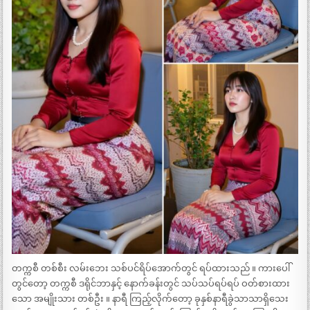
တက္ကစီ တစ်စီး လမ်းဘေး သစ်ပင်ရိပ်အောက်တွင် ရပ်ထားသည် ။ ကားပေါ်
တွင်တော့ တက္ကစီ ဒရိုင်ဘာနှင့် နောက်ခန်းတွင် သပ်သပ်ရပ်ရပ် ဝတ်စားထား
သော အမျိုးသား တစ်ဦး ။ နာရီ ကြည့်လိုက်တော့ ခုနှစ်နာရီခွဲသာသာရှိသေး