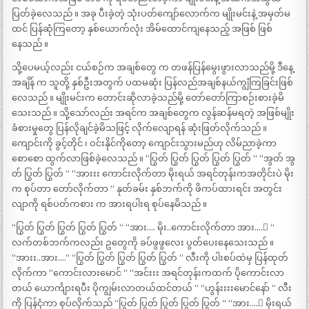
ပြတ်ခဲ့လေသည် ။ အခု ပီးခဲ့တဲ့ သုံးပတ်ကျော်လောက်က မျိုးမင်းနဲ့ အမှတ်မ
ထင် ပြန်ဆုံကြတော့ နှစ်ယောက်လုံး အိမ်ထောင်ကျနေသည့် အဖြစ် ဖြစ်
နေသည် ။
သို့ပေမယ့်လည်း ငယ်စဉ်က အချစ်တွေ က တဖန်ပြန်မွေးဖွားလာသည်မို့ ဒီနေ့
အချိန် က သူတို့ နှစ်ဦးအတွက် ပထမဆုံး ပြန်လည်အချစ်နယ်ကျွံကြခြင်းဖြစ်
လေသည် ။ မျိုးမင်းက တောင်းဆိုလာခဲ့သည်မို့ တော်တော်ကြာစဉ်းစားခဲ့မိ
သေးသည် ။ သို့သော်လည်း အရင်က အချစ်တွေက လွန်ဆန်မရတဲ့ အဖြစ်မျိုး
ခံစားမှုတွေ ပြန်လိုချင်ခဲ့မိသဖြင့် လိုက်လျောရန် ဆုံးဖြတ်လိုက်သည် ။
ကျောင်းကို ခွင့်တိုင် ၊ ဝင်းနိုင်ကိုတော့ ကျောင်းသွားမည်ဟု လိမ်ညာခဲ့ကာ
စောစော ထွက်လာဖြစ်ခဲ့လေသည် ။ “ပြွတ် ပြွတ် ပြွတ် ပြွတ် ပြွတ် “ “အွတ် အွ
တ် ပြွတ် ပြွတ် “ “အားးး ကောင်းလိုက်တာ မိုးရယ် အရင်တုန်းကအတိုင်းပဲ မိုး
က စုပ်တာ တော်လိုက်တာ “ နုတ်ခမ်း နှစ်ဘက်ကို ဖိကပ်ထားရင်း အတွင်း
လျာကို ရစ်ပတ်ကစား က အားရပါးရ စုပ်နေမိသည် ။
“ပြွတ် ပြွတ် ပြွတ် ပြွတ် ပြွတ် “ “အား…. မိုး..ကောင်းလိုက်တာ အား….း “
လက်တစ်ဘက်ကလည်း ဥတွေကို ခပ်ဖွဖွလေး ပွတ်ပေးနေသေးသည် ။
“အားး..အား….“ “ပြွတ် ပြွတ် ပြွတ် ပြွတ် ပြွတ် “ လီးကို ပါးစပ်ထဲမှ ပြန်ထုတ်
လိုက်ကာ “ကောင်းလားမောင် “ “အင်းးး အရင်တုန်းကထက် ပိုကောင်းလာ
တယ် ယောင်္ကျားရပီး ပိုကျွမ်းလာတယ်ထင်တယ် “ “ဟွန်းးးးမောင်နော် “ လီး
ကို ပြန်ငုံကာ စုပ်လိုက်သည် “ပြွတ် ပြွတ် ပြွတ် ပြွတ် ပြွတ် “ “အား….း မိုးရယ်