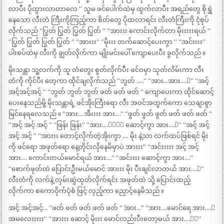
လာပီး ပိုထွားလာတာလေ “ သူမ ဖင်ပေါက်ထဲမှ ထွက်လာပီး အရည်တွေ စိုရွှဲ
နေသော လီးတံ ကြီးကိုကြည့်ကာ စိတ်တွေ ပိုထလာရင်း လီးတံကြီးကို ငုံစုပ်
လိုက်သည် “ပြွတ် ပြွတ် ပြွတ် ပြွတ် “ “အားးး ကောင်းလိုက်တာ မိုးးးးးရယ် “
“ပြွတ် ပြွတ် ပြွတ် ပြွတ် “ “အားးး“ “မိုးးး တက်ဆောင့်ပေးကွာ “ “အင်းးးး“
ပါးစပ်ထဲမှ လီးကို ချွတ်လိုက်ကာ မျိုးမင်းပေါ် ကျောပေးပီး ခွလိုက်သည် ။
မိုးသန္တာ သူ့လက်ကို သူ တံတွေး စွတ်လိုက်ပီး ဖင်ဝမှာ သုတ်လိမ်းကာ လီး
တံကို ကိုင်ပီး တေ့ကာ ထိုင်ချလိုက်သည် “ဘွတ် …..“ “အား…အား….း“ “အင့်
အင့်အင့်အင့် “ “ဘွတ် ဘွတ် ဘွတ် ဖတ် ဖတ် ဖတ် “ ကျောပေးကာ ထိုင်ဆောင့်
ပေးနေသည်မို့ မိုးသန္တာရဲ့ ဖင်အိုးကြီးရော လီး အဝင်အထွက်ကော သေချာစွာ
မြင်နေရလေသည် ။ “အား….အီးးးး အား….“ “ဖွတ် ဖွတ် ဖွတ် ဖတ် ဖတ် ဖတ် “
“အင့် အင့် အင့် “ “ဖြန်း ဖြန်း“ “အား….းးးး ဆောင့်ကွာ အား….း“ “အင့် အင့်
အင့် အင့် “ “အားးး တောင့်လိုက်တဲ့အိုးကွာ …. မိုး နဲ့သာ လက်ထပ်ဖြစ်ရင် မိုး
ကို ဖင်ရော အဖုတ်ရော နေ့တိုင်းလိုနေမိမှာပဲ အားးး“ “အင်းးးးး အင့် အင့်
အား…. ကောင်းတယ်မောင်ရယ် အား….“ “အင်းးးး ဆောင့်ကွာ အား….“
“စောက်ဖုတ်ထဲ ပြောင်းဦးမယ်မောင် အားးး မိုး ပီးချင်လာတယ် အား….း“
လီးတံကို လက်နဲ့ လှမ်းဆွဲထုတ်လိုက်ရင်း အဖုတ်ထဲ သို့ ပြောင်းထည့်
လိုက်ကာ စကောဝိုက်ပုံစံ ဖြင့် လှည့်ကာ ညှောင့်နေမိသည် ။
အင့် အင့်အင့်… “ဖတ် ဖတ် ဖတ် ဖတ် ဖတ် “ `အား…“ “အား….မောင်ရေ အား….း
အမလေးးးးး“ “အားးး ဆောင့် မိုးးး မောင်လည်းပီးတော့မယ် အား….းး“