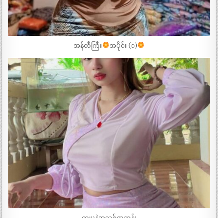
အန်တီကြီး
အပိုင်း (၁)
ကျမနဲ့အသစ်အဆန်း