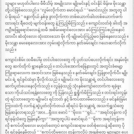
သူများ မဟုတ်ပါလေ မီမီသိမ့် အမျိုးသား မျိုးမင်းနှင့် ဝင်းနိုင် မိန်းမ မိုးသန္တာ
တို့ပင်ဖြစ်လေသည် ။ “လွမ်းလိုက်တာ မောင်ရယ် “ “မောင်လည်း အတူတူ ပါ
ပဲ မိုးရယ် “ ခန္ဓာကိုယ် နှစ်ခု ခွာလိုက်ကာ တစ်ယောက်ခါးတစ်ယောက်ဖက်
ထားရင်း ရီဝေတဲ့ မျက်ဝန်းတွေ နဲ့ ကြည့်မိကြသည် ။ ကျောင်းဝတ်စုံ ခါးတို အ
ကျီအဖြူရောင်လေးနဲ့ ထမီ အစိမ်းရောင်လေးအား ခပ်ကြပ်ကြပ်စည်းနှောင်
ထားပီး ဆံထုံးလေး ထုံးထားသော မိုး ကို မျိုးမင်းကြည့်မ၀ ဖြစ်နေလေသည် ။
မိုးသန္တာ မေးစေ့လေးအား လှမ်းဆွဲလိုက်ကာ နုတ်ခမ်းချင်း ဂဟေဆက်လိုက်
သည် ။
ကျောင်းစိမ်း ထမီပေါ်မှ တင်ပါးလေးတွေ ကို ပွတ်သပ်ပေးလိုက်ရင်း အနမ်းမိုး
တွေ ဆက်တိုက် ရွာနေမိသည် ။ တင်ပါးအောက်ခြေနားတွင် အတွင်းခံမျော့
ကြိုးရာလေးက အထင်းသား ဖြစ်နေသည် ။ နုတ်ခမ်းချင်း ပြန်ခွာလိုက်ပီး မျိုး
မင်း ရဲ့ ရင်ခွင်ထဲမှာ မှီလိုက်သည် ။ မျိုးမင်း က မိုးသန္တာရဲ့ တင်ပါးလေးတွေ
ဆက်ပွတ်ပေးနေလိုက်သည် ။ လွန်ခဲ့သည့် သုံးနှစ်ကျော်လောက်က ရခဲ့ဖူး
သော ကိုယ်သင်းရနံ့လေးတွေ ကို ပြန်လည် ရှူရှိုက်မိကြသည် ။ တင်းရင်းလွန်း
တဲ့ ရင်သားတွေက မျိုးမင်း ရင်ဘတ် နှင့် ဖိကပ်ထားမိလေသည် ။ ဖင်နှစ်ခြမ်း
ကြားထဲကို လက်နဲ့ ဆွဲပွတ်လိုက်တယ် ဆိုရင်ပဲ မိုးသန္တာရဲ့ အသက်ရှူသံတွေ
မြန်ဆန်လာရသည် “အား….ရှီးးးး မောင် “ “မိုးးးး “ “ရှင်….“ “အရင်တုန်းက လို
ရင်ခုန်သံတွေ မြန်နေပီကွာ“ “အတူတူပါပဲ မောင်ရယ် “ “မိုးက အရင်တုန်းက
လို စကပ်တိုမလေး မဟုတ်တော့ပဲ ကျောင်းဆရာမ ဝတ်စုံလေးနဲ့ ဆိုတော့ ပို
ပီး ရင်ခုန်နေမိတယ် “ “စကပ်တိုမလေး တုန်းကလိုပဲ အချစ်တွေ များများ ပေး