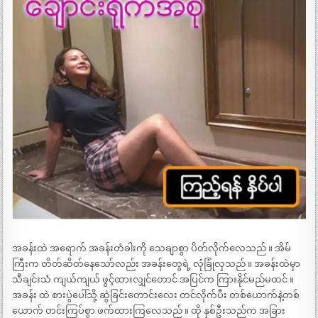
အခန်းထဲ အရောက် အခန်းတံခါးကို သေချာစွာ ပိတ်လိုက်လေသည် ။ အိမ်
ကြီးက တိတ်ဆိတ်နေသော်လည်း အခန်းတွေရဲ့ လုံခြုံလှသည် ။ အခန်းထဲမှာ
သီချင်းသံ ကျယ်ကျယ် ဖွင့်ထားလျှင်တောင် အပြင်က ကြားနိုင်မည်မထင် ။
အခန်း ထဲ စားပွဲပေါ်သို့ ဆွဲခြင်းတောင်းလေး တင်လိုက်ပီး တစ်ယောက်နဲ့တစ်
ယောက် တင်းကြပ်စွာ ဖက်ထားကြလေသည် ။ ထို နှစ်ဦးသည်က အခြား