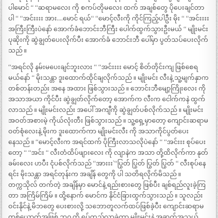
ပါမောင် “ “ဆရာမလေး ကို စကပ်တိုမလေး ထက် အချစ်တွေ ပိုပေးချင်တာ
ပါ “ “အင်းးးး အား….မောင် ရယ်“ “မောင့်လီးကို ကိုင်ကြည့်ပါဦး မိုး “ “အင်းးးး
အကြီးကြီးပဲနော် အောက်ခံဘောင်းဘီကြီး ပေါက်ထွက်သွားဦးမယ် “ မျိုးမင်း
ပုဆိုးကို ဆွဲချွတ်ပေးလိုက်ပီး အောက်ခံ ဘောင်းဘီ ပေါ်မှာ ပွတ်သပ်ပေးလိုက်
သည် ။
“အရင်လို နမ်းမပေးချင်ဘူးလား “ “အင်းးးး မောင့် စိတ်တိုင်းကျ ဖြစ်စေရ
မယ်နော် “ မိုးသန္တာ ဒူးထောက်ထိုင်ချလိုက်သည် ။ မျိုးမင်း လီးနဲ့ သူ့မျက်နှာက
တစ်တန်းတည်း အနေ အထား ဖြစ်သွားသည် ။ ဘောင်းဘီမျော့ကြိုးလေး ကို
အသာအယာ ကိုင်ပီး ဆွဲချွတ်လိုက်တော့ အောက်က လီးက ငေါက်ကနဲ ထွက်
လာသည် ။ မျိုးမင်းလည်း အပေါ် အကျီကို ဆွဲချွတ်ပစ်လိုက်သည် ။ မျိုးမင်း
အဝတ်အစားမဲ့ ကိုယ်လုံးတီး ဖြစ်သွားသည် ။ သူ့ရှေ့မှာတော့ ကျောင်းဆရာမ
ဝတ်စုံလေးနဲ့ မိုးက ဒူးထောက်ကာ မျိုးမင်းလီး ကို အသာကိုင်ပွတ်ပေး
နေသည် ။ “မောင့်လီးက အရင်ထက် ပိုကြီးလာသလိုပဲနော် “ “အင်းးး စုပ်ပေး
တော့ “ “အင်း “ လီးတံထိပ်ဖျားလေး ကို လျာနဲက အသာ တို့ထိလိုက်ကာ နုတ်
ခမ်းလေး ဟပီး ငုံပစ်လိုက်သည် “အားးး` “ပြွတ် ပြွတ် ပြွတ် ပြွတ် “ လီးစုပ်နေ
ရင်း မိုးသန္တာ အရင်တုန်းက အချိန် တွေကို ပါ သတိရလိုက်မိသည် ။
တက္ကသိုလ် တက်တဲ့ အချိန်မှာ မောင်နဲ့ ရည်းစားတွေ ဖြစ်ပီး ချစ်ရည်လူးခဲ့ကြ
တာ အကြိမ်ကြိမ် ။ ထို့နောက် မောင်က နိုင်ငံခြားထွက်သွားသည် ။ သူလည်း
ဝင်းနိုင်နဲ့ မိဘတွေ ပေးစားလို့ သဘောတူလက်ထပ်ဖြစ်ခဲ့ပီး ကျောင်းဆရာမ
တစ်ယောက်အဖြစ် ဘ၀ ကို ရပ်တည်လာခဲ့ကာ မျိုးမင်းနဲ့ အဆက်အသွယ်