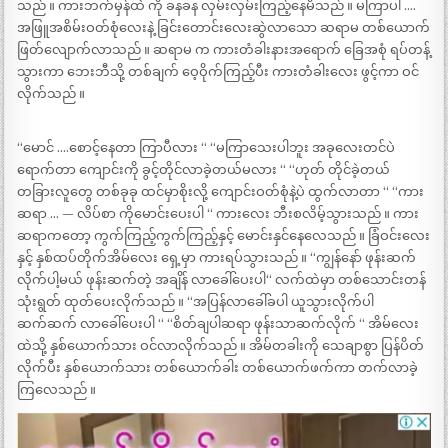
သည် ။ ကားဘက်မှန်ထဲ ကို ခနခန လှမ်းလှမ်းကြည့်နေမိသည် ။ မကြာပါ ….
အဖြူအစိမ်းဝတ်စုံလေးနဲ့ ခြင်းတောင်းလေးဆွဲလာသော ဆရာမ တစ်ယောက်
ဖြတ်လျောက်လာသည် ။ ဆရာမ က ကားတံခါးနားအရောက် ခြေအစုံ ရပ်တန့်
သွားကာ ဘေးဘီသို့ တစ်ချက် ဝေ့ဝိုက်ကြည့်ပီး ကားတံခါးလေး ဖွင့်ကာ ဝင်
လိုက်သည် ။
“မောင် ….စောင့်နေတာ ကြာပီလား “ “မကြာသေးပါဘူး အခုလေးတင်ပဲ
ရောက်တာ ကျောင်းကို ခွင့်တိုင်လာခဲ့တယ်မလား “ “ဟုတ် တိုင်ခဲ့တယ်
တခြားလူတွေ တစ်ခုခု ထင်မှာစိုးလို့ ကျောင်းဝတ်စုံနဲ့ပဲ ထွက်လာတာ “ “ကား
ဆရာ … — လိပ်စာ ကိုမောင်းပေးပါ “ ကားလေး ဘီးစလိမ့်သွားသည် ။ ကား
ဆရာကတော့ ကွက်ကြည့်ကွက်ကြည့်နှင့် မောင်းနှင်နေလေသည် ။ ခြံဝင်းလေး
နှင့် နှစ်ထပ်တိုက်အိမ်လေး ရှေ့မှာ ကားရပ်သွားသည် ။ “ကျွန်နော် ဖုန်းဆက်
လိုက်ပါ့မယ် ဖုန်းဆက်တဲ့ အချိန် လာခေါ်ပေးပါ“ လက်ထဲမှာ တစ်သောင်းတန်
သုံးရွတ် ထုတ်ပေးလိုက်သည် ။ “အပြန်လာခေါ်ခပါ ယူသွားလိုက်ပါ
ဆက်ဆက် လာခေါ်ပေးပါ “ “စိတ်ချပါဆရာ ဖုန်းသာဆက်လိုက် “ အိမ်လေး
ထဲသို့ နှစ်ယောက်သား ဝင်လာလိုက်သည် ။ အိမ်တခါးကို သေချာစွာ ပြန်ပိတ်
လိုက်ပီး နှစ်ယောက်သား တစ်ယောက်ခါး တစ်ယောက်ဖက်ကာ တက်လာခဲ့
ကြလေသည် ။