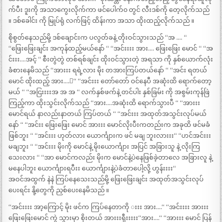
က်ပီး ဒူးကို အသာကွေးလိုက်ကာ ဖင်ပေါက်၀ တွင် လီးဒစ်ကို တေ့လိုက်သည်
။ ဒစ်ခေါင်း ကို မြုပ်ရုံ လက်ဖြင့် ထိန်းကာ အသာ ထိုးထည့်လိုက်သည် ။
စိုစွတ်နေသည်မို့ ဒစ်ချောင်းက ပလွတ်ခနဲ့ တိုးဝင်သွားသည် “အ …. “
“ဖြေးဖြေးချင်း အကုန်ထည့်မယ်နော် “ “အင်းးးး အား…. ဖြေးဖြေး မောင် “ “အ
င်းးး….အင့် “ စီးတွဲတွဲ တစ်ရစ်ချင်း ထိုးဝင်သွားတဲ့ အရသာ ကို နှစ်ယောက်လုံး
ခံစားနေမိသည် “အားးး ရရဲ့လား မိုး တအားကြပ်တယ်နော် “ “အင်း ရတယ်
မောင် ထိုးထည့် အား….း“ “အင်းးး တော်တော် ဝင်နေပီ အဆုံးထိ ရောက်တော့
မယ် “ “အငြးးးးအ အ အ “ လက်နှစ်ဖက်နဲ့ တင်ပါး နှစ်ခြမ်း ကို အစွမ်းကုန်ဖြဲ
ကြည့်ကာ ထိုးသွင်းလိုက်သည် “အား….အဆုံးထိ ရောက်သွားပီ “ “အားးး
မောင်ရယ် နာလည်းနာတယ် ကြပ်တယ် “ “အင်းးး အထုတ်အသွင်းလုပ်မယ်
နော် “ “အင်းး ဖြေးဖြေး မောင် အားးး မောင်လိုးပီးကတည်းက အခုထိ ဖင်မခံ
ဖြစ်ဘူး “ “အင်းးး ဟုတ်လား ယောင်္ကျားက ဖင် မချ ဘူးလားးး“ “ဟင်အင်းးး
မချဘူး “ “အင်းးး မိုးကို မောင်နဲ့ မိုးယောင်္ကျား အပြင် အခြားသူ နဲ့ လိုးကြ
သေးလား “ “အာ မောင်ကလည်း မိုးက မောင်နဲ့ပဲနေဖြစ်ခဲ့တာလေ အခြားလူ နဲ့
မနေပါဘူး ယောင်္ကျားရပီးး ယောင်္ကျားနဲ့ပဲခံတာပေါ့လို့ ဟွန်းးးး“
အဝင်အထွက် နဲနဲ ကြပ်နေသေးသည်မို့ ဖြေးဖြေးချင်း အထုတ်အသွင်းလုပ်
ပေးရင်း နို့တွေကို ညှစ်ပေးနေမိသည် ။
“အင်းးးး အာ့ကြောင့် မိုး ဖင်က ကြပ်နေတာကို းးး အား….“ “အင်းးးး အားးး
ဖြေးဖြေးမောင် ကွဲ သွားမှာ စိုးတယ် အားးးရှီးးးးး“အား….“ “အားးး မောင် ပြန်