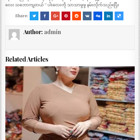
လေး သဘောကျတယ် “ ပါးလေးကို သာသာဖွဖွ နမ်းလိုက်သည်။ပြီး
Share:
Author:
admin
Related Articles