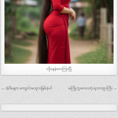
လိုနေခဲ့တာကြာပြီ
Post
← အဲ့ဒီနေ့က ကျောင်းမသွားဖြစ်ခဲ့ပါ
မကြုံဘူးသေးတဲ့ ရသာထူးကြီး →
navigation