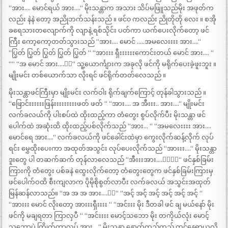
“အား…. မောင်ရယ် အား….“ မိုးသန္တာက အသား သိပ်မဖြူသည်မိုး အဖုတ်က
လည်း နဲနဲ တော့ အညိုဘက်သန်းသည် ။ ဖင်၀ ကလည်း ညိုတိုတို လေး ။ စအို
ခရေသားတလျောက်ကို လျာနဲ့ ရစ်သိုင်း ပတ်ကာ ယက်ပေးလိုက်တော့ ဖင်
ကြီး ကော့ကော့တတ်သွားသည် “အား…. မောင် …..အမလေးးးး အား….“
“ပြွတ် ပြွတ် ပြွတ် ပြွတ် ပြွတ် “ “အားးး ရှီးးးးးးကောင်းတယ် မောင် အား…. “
““ “အ မောင် အား….းး“ သူ့ယောင်္ကျားက အခုလို ဖင်ကို မရိုက်ပေးခဲ့ဖူးဘူး ။
မျိုးမင်း တစ်ယောက်သာ လိုးရင် ဖင်ရိုက်တတ်လေသည် ။
မိုးသန္တာဖင်ကြီးမှာ မျိုးမင်း လက်ဝါး ရိုက်ချက်ကြောင့် တုန်ခါသွားသည် ။
“ဖြောင်းးးးးးဖြန်းးးးးးးးးဖတ် ဖတ် “ “အား…. အ အီးးး.. အား….“ မျိုးမင်း
လက်ခလယ်ကို ပါးစပ်ထဲ ထိုးထည့်ကာ တံတွေး စွပ်လိုက်ပီး မိုးသန္တာ ဖင်
ပေါက်ထဲ အဆုံးထိ ထိုးထည့်ပစ်လိုက်သည် “အား… “ “အမလေးးးး အား….
မောင်ရေ အား….“ လက်ခလယ်ကို ဖင်ခေါင်းထဲမှာ ကွေးလိုက်ဆန့်လိုက် လုပ်
ရင်း မွှေထိုးပေးကာ အထုတ်အသွင်း လုပ်ပေးလိုက်သည် “အားးး….“ မိုးသန္တာ
ဒူးတွေ ပါ တဆက်ဆက် တုန်လာလေသည် “အီးးးအား….းးးး“ ဖင်နှစ်ခြမ်း
ကြားကို တံတွေး ပစ်ခနဲ ထွေးလိုက်တော့ တံတွေးတွေက ဖင်နှစ်ခြမ်းကြားမှ
ဖင်ပေါက်ဝထိ စီးကျလာက ပိုမိုစိုစွတ်လာပီး လက်ခလယ် အသွင်းအထုတ်
မြန်ဆန်လာသည်။ “အ အ အ အား….းး“ “အင့် အင့် အင့် အင့် အင့် အင့် “
“အားးး မောင် လိုးတော့ အားးးရှီးးးး “ “အင်းးး မိုး ဒီတခါ ဖင် ချ မယ်နော် မိုး
ဖင်ကို မချရတာ ကြာလှပီ “ “အင်းးးး မောင့်သဘော မိုး တကိုယ်လုံး မောင့်
သဘောပဲ ကြိုက်တာလုပ် အား….“ မိုးသန္တာ နောက်တည့်တည့် တွင်နေရာယူလို