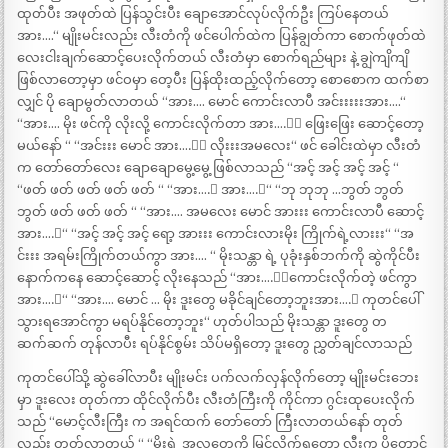
ထုတ်ပီး အဖုတ်ထဲ ပြန်သွင်းပီး ချောအောင်လုပ်လိုက်ဦး ကြပ်နေတယ်
အား….“ မျိုးမင်းလည်း လီးတံကို ဖင်ပေါက်ထဲက ပြန်ချွတ်ကာ စောက်ဖုတ်ထဲ
လေးငါးချက်ဆောင့်ပေးလိုက်တယ် လီးတံမှာ စောက်ရည်များ နဲ့ ချွဲကျိကျိ
ဖြစ်လာတော့မှာ ဖင်ဝမှာ တေ့ပီး ပြန်ထိုးထည့်လိုက်တော့ စောစောက ထက်စာ
လျှင် ပို ချောမွတ်လာတယ် “အား…. မောင် ကောင်းလာပီ အင်းးးးးအား….“
“အား…. မိုး ဖင်ကို လိုးလို့ ကောင်းလိုက်တာ အား….းး ဖြေးဖြေး ဆောင့်တော့
မယ်နော် “ “အင်းးး မောင် အား….းး လိုးးးအမလေး“ ဖင် ခေါင်းထဲမှာ လီးတံ
က တော်တော်လေး ချောချောမွေ့မွေ့ ဖြစ်လာသည် “အင့် အင့် အင့် အင့် “
“ဖတ် ဖတ် ဖတ် ဖတ် ဖတ် “ “အား….း အား….း“ “ဘု ဘုဘု …ဘွတ် ဘွတ်
ဘွတ် ဖတ် ဖတ် ဖတ် “ “အား…. အမလေး မောင် အားးး ကောင်းလာပီ ဆောင့်
အား….း“ “အင့် အင့် အင့် ရော့ အားးး ကောင်းလားမိုး ကြိုက်ရဲ့လားးး“ “အ
င်းးး အရမ်းကြိုက်တယ်ကွာ အား…. “ မိုးသန္တာ ရဲ့ ပုခုံးနှစ်ဘက်ကို ဆွဲကိုင်ပီး
နောက်ကနေ ဆောင့်ဆောင့် လိုးနေသည် “အား….းးကောင်းလိုက်တဲ့ ဖင်ကွာ
အား….း“ “အား…. မောင် … မိုး ဒူးတွေ မခိုင်ချင်တော့ဘူးအား….း ကုတင်ပေါ်
သွားရအောင်ကွာ မရပ်နိုင်တော့ဘူး“ ဟုတ်ပါသည် မိုးသန္တာ ဒူးတွေ တ
ဆက်ဆက် တုန်လာပီး ရပ်နိုင်စွမ်း သိပ်မရှိတော့ ဒူးတွေ ညွှတ်ချင်လာသည်
ကုတင်ပေါ်သို့ ဆွဲခေါ်လာပီး မျိုးမင်း ပက်လက်လှန်လိုက်တော့ မျိုးမင်းဘေး
မှာ ဒူးလေး တုတ်ကာ ထိုင်လိုက်ပီး လီးတံကြီးကို ကိုင်ကာ ဂွင်းထုပေးလိုက်
သည် “မောင့်လီးကြီး က အရင်ထက် တော်တော် ကြီးလာတယ်နော် တုတ်
လည်း တုတ်လာတယ် “ “မိုးရဲ့ အလှတွေကို မြင်လိုက်ရတော့ လီးက ပိုတောင်