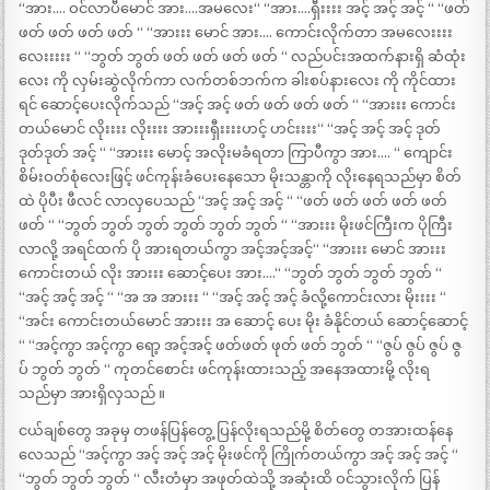
“အား…. ဝင်လာပီမောင် အား….အမလေး“ “အား….ရှီးးးး အင့် အင့် အင့် “ “ဖတ်
ဖတ် ဖတ် ဖတ် ဖတ် “ “အားးး မောင် အား…. ကောင်းလိုက်တာ အမလေးးးး
လေးးးးး “ “ဘွတ် ဘွတ် ဖတ် ဖတ် ဖတ် ဖတ် “ လည်ပင်းအထက်နားရှိ ဆံထုံး
လေး ကို လှမ်းဆွဲလိုက်ကာ လက်တစ်ဘက်က ခါးစပ်နားလေး ကို ကိုင်ထား
ရင် ဆောင့်ပေးလိုက်သည် “အင့် အင့် ဖတ် ဖတ် ဖတ် ဖတ် “ “အားးး ကောင်း
တယ်မောင် လိုးးးး လိုးးးး အားးးရှီးးးးဟင့် ဟင်းးးး“ “အင့် အင့် အင့် ဒုတ်
ဒုတ်ဒုတ် အင့် “ “အားးး မောင့် အလိုးမခံရတာ ကြာပီကွာ အား…. “ ကျောင်း
စိမ်းဝတ်စုံလေးဖြင့် ဖင်ကုန်းခံပေးနေသော မိုးသန္တာကို လိုးနေရသည်မှာ စိတ်
ထဲ ပိုပီး ဖီလင် လာလှပေသည် “အင့် အင့် အင့် “ “ဖတ် ဖတ် ဖတ် ဖတ် ဖတ်
ဖတ် “ “ဘွတ် ဘွတ် ဘွတ် ဘွတ် ဘွတ် ဘွတ် “ “အားးး မိုးဖင်ကြီးက ပိုကြီး
လာလို့ အရင်ထက် ပို အားရတယ်ကွာ အင့်အင့်အင့်“ “အားးး မောင် အားးး
ကောင်းတယ် လိုး အားးး ဆောင့်ပေး အား….“ “ဘွတ် ဘွတ် ဘွတ် ဘွတ် “
“အင့် အင့် အင့် “ “အ အ အားးး “ “အင့် အင့် အင့် ခံလို့ကောင်းလား မိုးးးး “
“အင်း ကောင်းတယ်မောင် အားးး အ ဆောင့် ပေး မိုး ခံနိုင်တယ် ဆောင့်ဆောင့်
“ “အင့်ကွာ အင့်ကွာ ရော့ အင့်အင့် ဖတ်ဖတ် ဖုတ် ဖတ် ဘွတ် “ “ဇွပ် ဇွပ် ဇွပ် ဇွ
ပ် ဘွတ် ဘွတ် “ ကုတင်စောင်း ဖင်ကုန်းထားသည့် အနေအထားမို့ လိုးရ
သည်မှာ အားရှိလှသည် ။
ငယ်ချစ်တွေ အခုမှ တဖန်ပြန်တွေ့ ပြန်လိုးရသည်မို့ စိတ်တွေ တအားထန်နေ
လေသည် “အင့်ကွာ အင့် အင့် အင့် မိုးဖင်ကို ကြိုက်တယ်ကွာ အင့် အင့် အင့် “
“ဘွတ် ဘွတ် ဘွတ် “ လီးတံမှာ အဖုတ်ထဲသို့ အဆုံးထိ ဝင်သွားလိုက် ပြန်