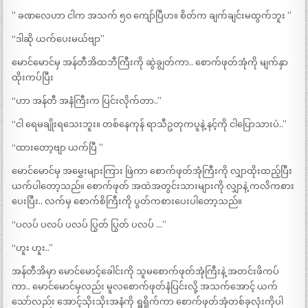
” ခဏလေဟာ ငါက အသက် ၅၀ ကျော်ပြီဟ။ စိတ်က ချက်ချင်းမထွက်ဘူး ”
“ဒါဆို ယက်ပေးမယ်ဗျာ”
မောင်မောင်မှ အန်တီအိထဘီကြီးကို ဆွဲချွတ်ကာ.. စောက်ဖုတ်အုံကို မျက်နှာ
ထိုးကပ်ပြီး
“ဟာ အန်တီ အနံကြီးက ပြင်းလိုက်တာ..”
“ငါ ရေမချိုးရသေးဘူး။ တစ်နေကုန် ရာသီဥတုကပူနဲ့ နင့်ကို ငါပြောသားပဲ..”
“ထားတော့ဗျာ ယက်ပြီ ”
မောင်မောင်မှ အမွှေးများကြား ဖြဲကာ စောက်ဖုတ်အုံကြီးကို လျှာထိုးထည့်ပြီး
ယက်ပါတော့သည်။ စောက်ဖုတ် အထဲအတွင်းသားများကို လျှာနဲ့ ကလိကစား
ပေးပြီး.. လက်မှ စောက်စိကြီးကို ပွတ်ကစားပေးပါတော့သည်။
“ပလပ် ပလပ် ပလပ် ပြွတ် ပြွတ် ပလပ် …”
“ဟူး ဟူး..”
အန်တီအိမှာ မောင်မောင့်ခေါင်းကို သူမစောက်ဖုတ်အုံကြီးနဲ့ အတင်းဖိကပ်
ကာ.. မောင်မောင်မှလည်း မူလစောက်ဖုတ်နံပြင်းလို့ အသက်အောင့် ယက်
သော်လည်း အောင့်သိုးသိုးအနံကို ရှူရိူက်ကာ စောက်ဖုတ်အုံတစ်ခုလုံးကိုပါ