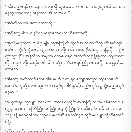
” နင်လည်းနော် တနေ့တနေ့ လုပ်ဖို့မွေးလာသလားအောက်မေ့ရတယ် …။ အား
နေကို လာလာလုပ်နေတာပဲ အံသြတယ်..”
“အန်တီက လုပ်ကောင်းတာကို..”
“အပိုတွေပါဟယ် နင်လုပ်စရာတွေလည်း ရှိနေတာကို…”
“အဲ့လိုမဟုတ်ဘူးဗျ စွဲစွဲမြဲမြဲ သူ့အကြိုက် ကိုယ့်အကြိုက်သိတဲ့ လိုးဖော်လိုး
ဖက်က လိုကိုလိုတယ်။ ဥပမာဗျာ စလိုးတုန်းကအချိန်နဲ့ အခုအချိန်ဆို အရမ်း
ကွာသွားပြီ။ အန်တီက အဖုတ်ယက်ပေးရင် အထဲထိလျှာနဲ့မွှေတာ ကြိုက်တာ
တို့၊ အဖုတ်လိုးနေရင်း ဖင်ပေါက်ကို ကလိပေးရင်ကြိုက်တာတို့၊ အကုန်သိနေ
တာလေ…”
“ဒါတော့ဟုတ်တယ်လေ။ ဒါပေမယ့် ငါက ၅၀ ကျော်အဘွားကြီးလေ။ နင်
အငယ်တွေကို မလုပ်ဘူးလား။ လုပ်မှာပါပဲ နင်ငါ့လည်းလုပ် သူတို့လည်းလုပ်
နေမှာ…”
“မဟုတ်ရပါဘူးဗျာ ဟား ဟား ဟား။ လူတိုင်းမှာ အကြိုက်ကိုယ်စီလေဗျာ..။
ကျွန်တော်က အန်တီကြီး မမကြီးတွေကို ကြိုက်တယ်။ မင်းသမီးတောင် မေ
သန်းနုနဲ့ ခင်ဝင့်ဝါ ဘယ်သူလုပ်မလဲဆို မေသန်းနုပဲ လုပ်မယ်ဗျာ အဲ့လိုကောင်
မျိုး…”
“နင်ကလည်း ထူးထူးဆန်းဆန်း … ”