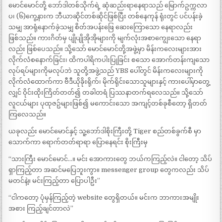
မောင်မောင်တို့ ဘော်ဒါတစ်သိုက်ရဲ့ ဆုံဆည်းရာနေရာသည် မြောက်ဥက္ကလာ
ပ၊ (၆)ကွေ့နားက ဘီယာဆိုင်တစ်ဆိုင်ဖြစ်ပြီး တစ်နေကုန် ရုံးတွင် ပင်ပန်းခဲ့
သမျှ အာရုံနောက်ခဲ့သမျှ စိတ်အပန်းဖြေ ဆေးကြောသော နေရာလည်း
ဖြစ်သည်။ ကားဂိတ်မှ ပျိုပျိုအိုအိုများကို မျက်လုံးအစာကျွေးသော နေရာ
လည်း ဖြစ်ပေသည်။ သို့သော် မောင်မောင်တို့အဖွဲ့မှာ မိန်းကလေးများအား
လိုက်လံစနောက်ခြင်း၊ ထိကပါရိကပါးပြုခြင်း စသော အောက်တန်းကျသော
လုပ်ရပ်များကိုမလုပ်ဘဲ သူတို့အဖွဲ့သည် YBS ပေါ်တွင် မိန်းကလေးများကို
လိုက်လံထောက်ကာ ဗီဒီယိုခိုးရိုက်၊ မိုက်ရိုင်းသောသူများနှင့် ကားပေါ်မှာတွေ့
လျှင် ဝိုင်းထိုးကြိတ်တတ်၍ တခါတရံ ပြဿနာတက်ရလေသည်။ သို့သော်
လူငယ်များ ပုထုဇဥ်များဖြစ်၍ မကောင်းသော အကျင့်တစ်ခုစီတော့ ရှိတတ်
ကြလေသည်။
ယခုလည်း မောင်မောင်နှင့် သူ့ဘော်ဒါစိုးကြီးတို့ Tiger စည်တစ်ခွက်စီ မှာ
သောက်ကာ ရောက်တတ်ရာရာ ပြောနေရင်း စိုးကြီးမှ
“သားကြီး မောင်မောင်…။ မင်း အောကားတွေ ဘယ်ကကြည့်လဲ။ ငါတော့ သိပ်
ရှာကြည့်တာ အဆင်မပြေဘူးကွာ။ messenger group တွေကလည်း သိပ်
မတင်နဲ့။ မင်းကြည့်တာ ပြောပါဦး”
“ငါကတော့ ပုံမှန်ကြည့်တဲ့ website တွေရှိတယ်။ မင်းက ဘာကားအမျိုး
အစား ကြည့်ချင်တာလဲ”