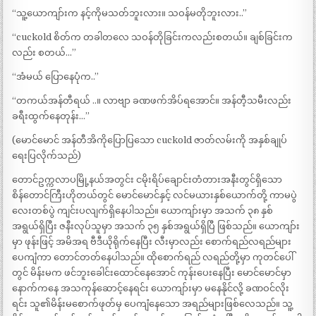
“သူ့ယောကျာ်းက နင့်ကိုမသတ်ဘူးလား။ သဝန်မတိုဘူးလား..”
“cuckold စိတ်က တခါတလေ သဝန်တိုခြင်းကလည်းစတယ်။ ချစ်ခြင်းက
လည်း စတယ်…”
“အံမယ် ပြောနေပုံက..”
“တကယ်အန်တီရယ် ..။ လာဗျာ ခဏဖက်အိပ်ရအောင်။ အန်တီ့သမီးလည်း
ခရီးထွက်နေတုန်း…”
(မောင်မောင် အန်တီအိကိုပြောပြသော cuckold ဇာတ်လမ်းကို အနှစ်ချုပ်
ရေးပြလိုက်သည်)
တောင်ဥက္ကလာပမြို့နယ်အတွင်း ငမိုးရိပ်ချောင်းတံတားအနီးတွင်ရှိသော
စိန်တောင်ကြီးဟိုတယ်တွင် မောင်မောင်နှင့် လင်မယားနှစ်ယောက်တို့ ကာမပွဲ
လေးတစ်ပွဲ ကျင်းပလျက်ရှိနေပါသည်။ ယောကျာ်းမှာ အသက် ၃၈ နှစ်
အရွယ်ရှိပြီး ဇနီးလုပ်သူမှာ အသက် ၃၅ နှစ်အရွယ်ရှိပြီ ဖြစ်သည်။ ယောကျာ်း
မှာ ဖုန်းဖြင့် အမိအရ ဗီဒီယိုရိုက်နေပြီး လီးမှာလည်း စောက်ရည်လရည်များ
ပေကျံကာ တောင်တတ်နေပါသည်။ ထိုစောက်ရည် လရည်တို့မှာ ကုတင်ပေါ်
တွင် မိန်းမက ဖင်ဘူးခေါင်းထောင်နေအောင် ကုန်းပေးနေပြီး မောင်မောင်မှာ
နောက်ကနေ အသကုန်ဆောင့်နေရင်း ယောကျာ်းမှာ မနေနိုင်လို့ ခဏဝင်လိုး
ရင်း သူ၏မိန်းမစောက်ဖုတ်မှ ပေကျံနေသော အရည်များဖြစ်လေသည်။ သူ့