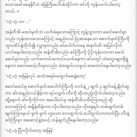
သောအခါ မနေနိုငိဘဲ မြေကြီးပေါ်ပစ်ထိုင်ကာ ဖင်ကို ကုန်းယက်ပါတော့
တယ်…။
“ဟဲ့ ဟဲ့ ဟာ ….”
အန်တီအိ မထင်မှတ်ဘဲ ယက်ခံရသောကြောင့် တွန့်သွားကာ မောင်မောင်မှာ
လည်း ကုန်းထားသောကြောင့် အနည်းငယ် ပြဲအာနေသော စောက်ဖုတ်ကြီးကို
သွားထိပ်နဲ့ကိုက်၍ လျှာမှာလည်း ဖင်ပေါက်ကနေ အဖုတ်ထိ အပြင်လိုက်
ယက်နေပါတော့သည်။ အန်တီအိလည်း ဖင်ကြီးကို ပိုပိုကုန်းလာကာ မောင်
မောင်မှာလည်း ယက်ကောင်းကောင်းယက်နေကာ ဖင်ဝတွင် တံတွေးများစိုရွဲ
နေကာ မောင်မောင့်လီးမှာလည်း သံချောင်းသဖွယ် မာတောင်နေပါတော့သည်။
“ဟဲ့ ဟဲ့ အမြန်လုပ် အသံအရမ်းမထွက်စေနဲ့တော့”
မောင်မောင်မှ စောက်ဖုတ်အပေါက်ကြီးကို လက်နဲ့ ၂ ချက် ၃ ချက်ခန့် နှိုက်ဆွ
ကာ ခါးအနည်းငယ်နှိမ့်ကာ ရပ်လျက် လီးကို ထိုးထည့်လိုက်ပါတော့သည်။
ထို့နောက် ခါးကိုကိုင်ကာ အပေါ်ထပ်မှ အန်တီအိသမီးကြားမည် ဆို
သောကြောင့် အရှိန်ထိန်းကာ လိုးပါတော့သည်။ လိုးနေရင်း တစ်ချက်တစ်
ချက်ကြားမှပင် ဖွက် ဖွက် ဟူသော လေထွက်သံ ပေါ်ထွက်လာတတ်ပြီး လီးနဲ့
ဖင်ကြီးမှာ အဆောင့်နဲ့အပင့် ဟန်ချက်ညီနေပါတော့သည်။
“ဟဲ့ ဟဲ့ ပြီးလိုက်တော့ အမြန်”