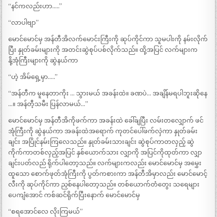
“နင်ကလည်းဟာ…..”
“လာပါဗျာ”
မောင်မောင်မှ အန်တီအိလက်မောင်းကြီးကို ဆုပ်ကိုင်ကာ သူမပါးကို နမ်းလိုက်
ပြီး နှုတ်ခမ်းများကို အတင်းဆွဲစုပ်ပစ်လိုက်သည်။ ထို့အပြင် လက်များက
နို့အုံကြီးများကို ဆွဲနယ်ကာ
“ဟဲ့ အိမ်ရှေ့မှာ…..”
“အန်တီက မူနေတာကိုး … သွားမယ် အခန်းထဲ။ ခဏပဲ… အချိန်မရပါဘူးဆိုနေ
…။ အန်တီ့သမီး ပြန်လာမယ်…”
မောင်မောင်မှ အန်တီအိကိုဖက်ကာ အခန်းထဲ ခေါ်ချပြီး လမ်းတလျှောက် ဖင်
အုံကြီးကို ဆွဲနယ်ကာ အခန်းထဲအရောက် ကုတင်ပေါ်ဖက်လှဲကာ နှုတ်ခမ်း
ချင်း အပြိုင်နမ်းကြလေသည်။ နှုတ်ခမ်းသားချင်း ဆွဲစုပ်ကာတလှည့် ဆွဲ
ကိုက်ကာတစ်လှည့်အပြင် နှစ်ယောက်သား လျှာကို အပြင်ကိုထုတ်ကာ လျှာ
ချင်းပတ်လည် ရိုက်ပါတော့သည်။ လက်များကလည်း မောင်မောင်မှ အမွှေး
ထူသော စောက်ဖုတ်အုံကြီးကို ပွတ်ကစားကာ အန်တီအိမှာလည်း မောင်မောင့်
လီးကို ဆုပ်ကိုင်ကာ ညှစ်နေပါတော့သည်။ တစ်ယောက်တံတွေး သရေများ
ပေကျံအောင် ကစ်ဆင်ရိုက်ပြီးနောက် မောင်မောင်မှ
“စရအောင်လေ လိုးကြမယ်”