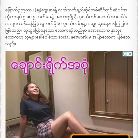
မြောက်ဥက္ကလာ ၊ (ဈ)ဈေးနားရှိ လက်ဘက်ရည်ဆိုင်တစ်ဆိုင်တွင် ဆံပင်အ
တို၊ အရပ် ၅ ပေ ၉ လက်မခန့်၊ အသားညှိညှိ လူငယ်တစ်ယောက် အာပေါင်း
အာရင်း သန်သန်ဖြင့် လူလတ်ပိုင်း လူငယ်တစ်စုနဲ့ အတူဆွေးနွေးနေကြခြင်း
ဖြစ်သည်။ ထိုသူပြောနေသော လောကဆိုသည်မှာ အောလောက နှာဘူး
လောကဟု သူများခေါ်ဝေါ်သော social network မှ အပြာလောက ဖြစ်လေ
သည်။