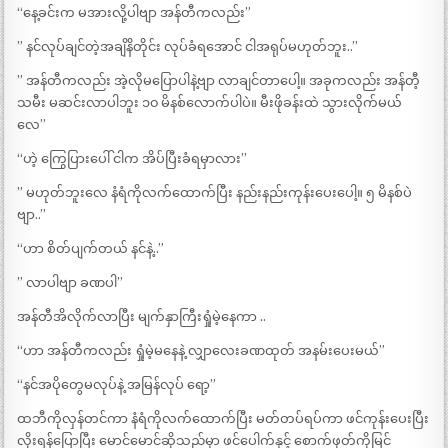
“နေ့ခင်းက မအားလို့ပါဗျာ အန်တီကလည်း”
” နင်လုပ်ချင်တဲ့အချိနိတိုင်း လုပ်ခံရအောင် ငါအရုပ်မဟုတ်ဘူး..”
” အန်တီကလည်း အဲ့လိုမပြောပါနဲ့ဗျာ လာချင်တာပေါ့။ အခုကလည်း အန်တီ့
သမီး မဆင်းလာပါဘူး ၁၀ မိနစ်လောက်ပါပဲ။ မီးဖိုခန်းထဲ သွားလိုက်မယ်
လေ”
“ဟဲ့ ကြွေပြားပေါ် ငါက အိပ်ပြီးခံရမှာလား”
” မဟုတ်ဘူးလေ နံရံကိုလက်ထောက်ပြီး နည်းနည်းကုန်းပေးပေါ့။ ၅ မိနစ်ပဲ
ဗျာ..”
“ဟာ စိတ်ပျက်တယ် နင်နဲ့..”
” လာပါဗျာ ခဏပါ”
အန်တီအိလိုက်လာပြီး မျက်နှာကြီးရှုံမဲ့နေကာ ..
“ဟာ အန်တီကလည်း ရှုံမဲ့မနေနဲ့ လျှာလေးခဏထုတ် အနမ်းပေးမယ်”
“နင်အပိုတွေမလုပ်နဲ့ အမြန်လုပ် ရော့”
ထဘီကိုလှန်တင်ကာ နံရံကိုလက်ထောက်ပြီး မတ်တပ်ရပ်ကာ ဖင်ကုန်းပေးပြီး
လိုးရန်ပြောပြီး မောင်မောင်ဆိုသည်မှာ ဖင်ပေါက်နှင့် စောက်ဖုတ်ကိုမြင်