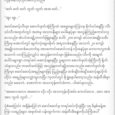
ကုန် ဆောင့်လိုးပါတော့သည်။
“ဖတ် ဖတ် ဖတ် ဘွတ် ဘွတ် အအ ဖတ်…”
“အူး အူး ..”
မောင်မောင့်လီးမှာ စောက်ဖုတ်အုံကြီးထဲ အမွှေးများကြားမှ စိုက်ဝင်နေပြီး လီး
ဝင်လီးအထုတ်တွင် အထဲမှ အသားနီများ ပေါ်နေပုံမှာ အလွန်ကြည့်ကောင်းလှ
ပေသည်။ ဆံပင်တချို့တဝက်ဖြူနေပြီး ပေါင် ၂၀၀ ကျော် ခပ်ဝဝအမျိုးသမီး
ကြီးမှ အောက်တွင် မျက်လုံးများမှိတ် အရသာခံနေပြီး အသက် ၂၀ ကျော်
အမျိုးသားတစ်ယောက်မှ အားကောင်းမောင်းသန် လိုးနေပုံမှာ ဘေးကလူတစ်
ယောက် လာကြည့်လျှင်ပဲ အလွန်ကောင်းမှာ ဖြစ်ပေမည်။ လီးကို အချက်
ပေါင်းများစွာ တရပ်စပ် ဆောင့်ချနေပြီး ဥများက စောက်ဖုတ်အုံကြီးကို ရိုက်
သံမှာလည်း တဖတ်ဖတ်ဖြင့် အလွန်နားဝင်ချိုသာပေသည်။ စောက်ဖုတ်အုံ
ကြီးမှာ မောင်မောင့်အရည်များဖြင့် ပြည့်နေပြီး တစ်ချီတစ်ချီ ဆောင့်ချလိုက်
တိုင်း အရည်များလျှံကျလာပြီး ကုတင်တွင် စိုရွှဲနေပါတော့သည်။ အန်တီအိမှာ
လည်း မခေဘဲ.. အောက်က အသကုန်တင်းခံကာ.. ပါးစပ်မှလည်း..
“အမလေးလေး အမလေး လိုး လိုး အသကုန်လိုးစမ်း ကောင်လေး ..အား အား
အား ဘွတ် ဘွတ် …”
ပုံစံမပြောင်း အရှိန်မပြင်ဘဲ မောင်မောင်မှ တရပ်စပ်လိုးခွဲပြီး ၁၅ မိနစ်ခန့်အ
ကြာ လရည်များ အဖုတ်ထဲ ပန်းထွက်ကာ အန်တီအိခန္ဓာကိုယ်ကြီးပေါ်