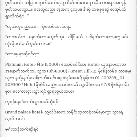
မှတ်တယ်။ တခြားရောက်တက်ရာရာ စိတ်ဝင်စားစရာ သိထားစရာ အကုန်
မှတ်တယ်ကွာ…။ မင်းတို့လည်း အဲ့အကျင့်လုပ်။ ဒါဆို တစ်ခုခုဆို စာအုပ်ထဲ
ရှာလိုက်ရုံပဲ…”
“ဟုတ်လှချည်လား… ကိုမောင်မောင်ရေ..”
“တကယ်ဟ… နောက်တာမဟုတ်ဘူး .. ငါပြမယ်…။ ငါမှတ်ထားတာတွေ မင်း
လိုလိုမယ်မယ် မှတ်ထား ..။”
“တာမွေမှာဆိုရင်ကွာ
Platnium Hotel- (4h-15000) / တောင်ပေါ်သား Hotel- ယုဇနာပလာဇာ
အနောက်ဘက်က.. သူက (3h-8000) / Green Hill-12, ဖိုးစိန်လမ်း၊ တာမွေ၊
သူက နည်းနည်းသန့်တယ်။ မင်းဈေးလှမ်းမေးဖို့ ဖုန်းက 01-209299,_01-
209300 / Hotel ဖိုးစိန် လည်းကောင်းတယ် သူ့လိပ်စာက 67/B ဖိုးစိန်လမ်း
မှာ။ မင်းကားငှားသွားရင် ရှာရလွယ်တယ်။
ဘုရင့်နောင်ဘက်သွားမယ်ဆိုရင်
Grand palace hotel- သူ့လိပ်စာက သမိုင်းဘူတာရုံလမ်းမှာကွာ သွားရ
လွယ်တယ်။
မင်္ဂလာဒုံဘက်ဆိုရင်