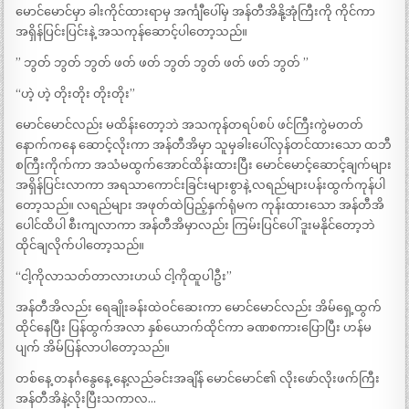
မောင်မောင်မှာ ခါးကိုင်ထားရာမှ အင်္ကျီပေါ်မှ အန်တီအိနို့အုံကြီးကို ကိုင်ကာ
အရှိန်ပြင်းပြင်းနဲ့ အသကုန်ဆောင့်ပါတော့သည်။
” ဘွတ် ဘွတ် ဘွတ် ဖတ် ဖတ် ဘွတ် ဘွတ် ဖတ် ဖတ် ဘွတ် ”
“ဟဲ့ ဟဲ့ တိုးတိုး တိုးတိုး”
မောင်မောင်လည်း မထိန်းတော့ဘဲ အသကုန်တရပ်စပ် ဖင်ကြီးကွဲမတတ်
နောက်ကနေ ဆောင့်လိုးကာ အန်တီအိမှာ သူမှခါးပေါ်လှန်တင်ထားသော ထဘီ
စကြီးကိုက်ကာ အသံမထွက်အောင်ထိန်းထားပြီး မောင်မောင့်ဆောင့်ချက်များ
အရှိန်ပြင်းလာကာ အရသာကောင်းခြင်းများစွာနဲ့ လရည်များပန်းထွက်ကုန်ပါ
တော့သည်။ လရည်များ အဖုတ်ထဲပြည့်နှက်ရုံမက ကုန်းထားသော အန်တီအိ
ပေါင်ထိပါ စီးကျလာကာ အန်တီအိမှာလည်း ကြမ်းပြင်ပေါ် ဒူးမနိုင်တော့ဘဲ
ထိုင်ချလိုက်ပါတော့သည်။
“ငါ့ကိုလာသတ်တာလားဟယ် ငါ့ကိုထူပါဦး”
အန်တီအိလည်း ရေချိုးခန်းထဲဝင်ဆေးကာ မောင်မောင်လည်း အိမ်ရှေ့ထွက်
ထိုင်နေပြီး ပြန်ထွက်အလာ နှစ်ယောက်ထိုင်ကာ ခဏစကားပြောပြီး ဟန်မ
ပျက် အိမ်ပြန်လာပါတော့သည်။
တစ်နေ့ တနင်္ဂနွေနေ့ နေ့လည်ခင်းအချိန် မောင်မောင်၏ လိုးဖော်လိုးဖက်ကြီး
အန်တီအိနဲ့လိုးပြီးသကာလ…