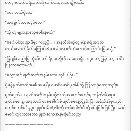
တော့ စာဖတ်ပရိသတ်ကို လက်ဆောင်ပေးဦးမယ်..”
“ဟေ ဘယ်ပုံလဲ..”
“အခုရိုက်ထားတဲ့ပုံလေ..”
“ဟဲ့ ဟဲ့ မျက်နှာတွေပေါ်နေမယ်”
“မပေါ်ပါဘူးဗျာ ဒီမှာကြည့်ဦး…။ အန်တီအိဆိုတဲ့ မိန်းမရဲ့အဖုတ်
ဘယ်လောက်မိုက်ကြောင်းနဲ့ ဘယ်လောက်ကံကောင်းကြောင်း ပြမလို့..”
“ပြချင်လည်းပြ ကိုယ်တော် ပို့ပေးလိုက် သဘောရှိ။ အခုတော့ပြန်တော့ သမီး
ပြန်လာတော့မယ်..”
“မသွားခင် နှုတ်ဆက်အနမ်းလေး လုပ်ပါဦး…”
ပုံမှန်နှုတ်ဆက်အနမ်းပေးပြီး မောင်မောင်မှ အိမ်သို့ ပြန်လာခဲ့တော့သည်။
မှတ်ချက် ။ ။ နှုတ်ဆက်အနမ်းဆိုသည်မှာ မောင်မောင်မှ အန်တီအိ နဖူး၊
နှုတ်ခမ်း၊ နို့၊ အဖုတ်ကို တစ်ခေါက်စီ နှုတ်ခမ်းနဲ့တို့နမ်းပြီး အန်တီအိမှလည်း
မောင်မောင်၏ နဖူး၊ နှုတ်ခမ်းနဲ့ လီးကို တစ်ခေါက်စီ တို့ နမ်းခြင်းဖြစ်ပြီး မောင်
မောင် ထွင်ထားသော နှုတ်ဆက်အနမ်းဖြစ်သည်။
—————————————–