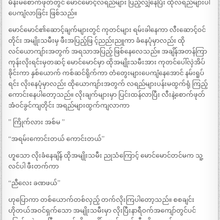
မိန်းမစောက်ဖုတ်တွင် မောင်မောင့်လရည်များ ပြည့်လျှံနေပြီး ထိုလရည်များပါ
ပေကျံလာခြင်း ဖြစ်သည်။
မောင်မောင်၏ဆောင့်ချက်များတွင် ကုတင်များ ရမ်းခါနေကာ လီးဆောင့်ဝင်
တိုင်း အမျိုးသမီးမှ ဖီးအပြည့်ဖြ င့်ညည်းညူကာ ခံနေပုံမှာလည်း ထို
လင်ယောကျာ်းအတွက် အရသာအပြည့် ဖြစ်နေလေသည်။ အချိန်အတန်ကြာ
ကုန်းလိုးရင်းမှတဆင့် မောင်မောင်မှာ ထိုအမျိုးသမီးအား ကုတင်ပေါ်လှဲအိပ်
ခိုင်းကာ နှစ်ယောက် ကစ်ဆင်ရိုက်ကာ တံတွေးများပေကျံနေအောင် နမ်းရူပ်
ရင်း လိုးနေပုံမှာလည်း ထိုယောကျာ်းအတွက် လရည်များပန်းမထွက်ရုံ ကြည့်
ကောင်းနေပါတော့သည်။ လိုးချက်များမှာ ပြင်းထန်လာပြီး လီးနဲ့စောက်ဖုတ်
အံဝင်ခွင်ကျတိုင်း အရည်များထွက်ကျလာကာ
” ကြိုက်လား အစ်မ ”
“အရမ်းကောင်းတယ် ကောင်းတယ်”
ဟူသော လိုးခံနေချိန် ထိုအမျိုးသမီး ညုသံကြောင့် မောင်မောင်တင်မက သူ့
လင်ပါ ဖီးတက်ကာ
“ညီလေး ခဏဖယ်”
ဟုပြောကာ တစ်ယောက်တစ်လှည့် တက်လိုးကြပါတော့သည်။ စစချင်း
ဟိုတယ်အဝင်ရှက်သော အမျိုးသမီးမှာ လိုးပြီးနာရီဝက်အကျော်တွင်ပင်