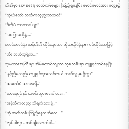
တီအိမှာ sky net မှ ဇာတ်လမ်းများ ကြည့်ရှုနေပြီး မောင်မောင်အား တွေ့စဥ်
“ကိုယ်တော် ဘယ်ကလှည့်လာသလဲ”
“ဒီကိုပဲ လာတာပါဗျာ”
” မပြောမဆိုနဲ့ ….”
မောင်မောင်မှာ အန်တီအိ ထိုင်နေသော ဆိုဖာထိုင်ခုံနား ကပ်ထိုင်ကာဖြင့်
“ဟီး ဘယ်သူရှိလဲ….”
သူမသားအကြီးမှာ အိမ်ထောင်ကျကာ သူမသမီးမှာ ကျူရှင်သင်နေပြီး
” နင့်ညီမလည်း ကျူရှင်သွားသင်တယ် ဘယ်သူမှမရှိဘူး”
“အတော်ပဲ ဆာနေလို့..”
“ဆာနေရင် နင် ထမင်းသွားစားပါလား…”
“အန်တီကလည်း သိရက်သားနဲ့…”
“ဟဲ့ ဇာတ်လမ်းကြည့်နေတယ်လေ …”
“လုပ်ပါဗျာ .. တစ်ချီလောက်ပါ…”