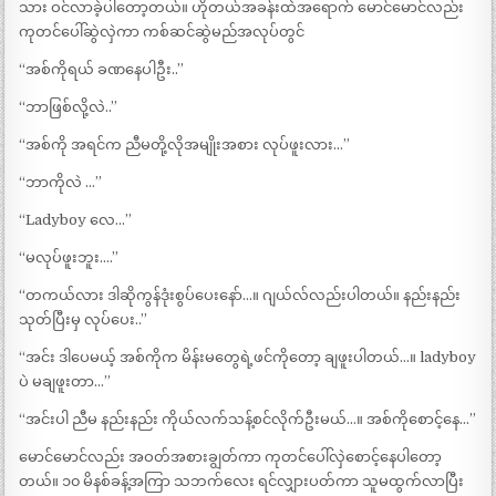
သား ဝင်လာခဲ့ပါတော့တယ်။ ဟိုတယ်အခန်းထဲအရောက် မောင်မောင်လည်း
ကုတင်ပေါ်ဆွဲလှဲကာ ကစ်ဆင်ဆွဲမည်အလုပ်တွင်
“အစ်ကိုရယ် ခဏနေပါဦး..”
“ဘာဖြစ်လို့လဲ..”
“အစ်ကို အရင်က ညီမတို့လိုအမျိုးအစား လုပ်ဖူးလား…”
“ဘာကိုလဲ …”
“Ladyboy လေ…”
“မလုပ်ဖူးဘူး….”
“တကယ်လား ဒါဆိုကွန်ဒုံးစွပ်ပေးနော်…။ ဂျယ်လ်လည်းပါတယ်။ နည်းနည်း
သုတ်ပြီးမှ လုပ်ပေး..”
“အင်း ဒါပေမယ့် အစ်ကိုက မိန်းမတွေရဲ့ဖင်ကိုတော့ ချဖူးပါတယ်…။ ladyboy
ပဲ မချဖူးတာ…”
“အင်းပါ ညီမ နည်းနည်း ကိုယ်လက်သန့်စင်လိုက်ဦးမယ်…။ အစ်ကိုစောင့်နေ…”
မောင်မောင်လည်း အဝတ်အစားချွတ်ကာ ကုတင်ပေါ်လှဲစောင့်နေပါတော့
တယ်။ ၁၀ မိနစ်ခန့်အကြာ သဘက်လေး ရင်လျှားပတ်ကာ သူမထွက်လာပြီး