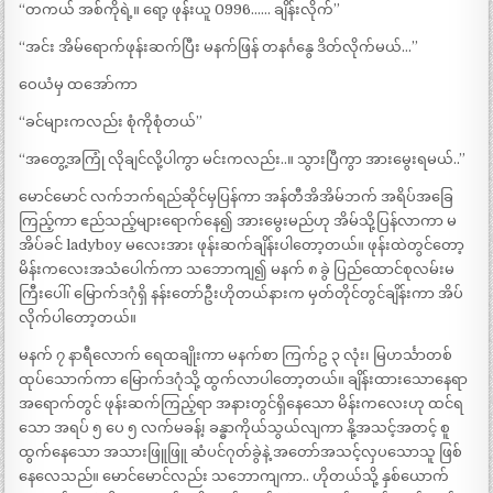
“တကယ် အစ်ကိုရဲ့။ ရော့ ဖုန်းယူ 0996…… ချိန်းလိုက်”
“အင်း အိမ်ရောက်ဖုန်းဆက်ပြီး မနက်ဖြန် တနင်္ဂနွေ ဒိတ်လိုက်မယ်…”
ဝေယံမှ ထအော်ကာ
“ခင်များကလည်း စုံကိုစုံတယ်”
“အတွေ့အကြုံ လိုချင်လို့ပါကွာ မင်းကလည်း..။ သွားပြီကွာ အားမွေးရမယ်..”
မောင်မောင် လက်ဘက်ရည်ဆိုင်မှပြန်ကာ အန်တီအိအိမ်ဘက် အရိပ်အခြေ
ကြည့်ကာ ဧည်သည့်များရောက်နေ၍ အားမွေးမည်ဟု အိမ်သို့ပြန်လာကာ မ
အိပ်ခင် ladyboy မလေးအား ဖုန်းဆက်ချိန်းပါတော့တယ်။ ဖုန်းထဲတွင်တော့
မိန်းကလေးအသံပေါက်ကာ သဘောကျ၍ မနက် ၈ ခွဲ ပြည်ထောင်စုလမ်းမ
ကြီးပေါ်၊ မြောက်ဒဂုံရှိ နန်းတော်ဦးဟိုတယ်နားက မှတ်တိုင်တွင်ချိန်းကာ အိပ်
လိုက်ပါတော့တယ်။
မနက် ၇ နာရီလောက် ရေထချိုးကာ မနက်စာ ကြက်ဥ ၃ လုံး၊ မြဟင်္သာတစ်
ထုပ်သောက်ကာ မြောက်ဒဂုံသို့ ထွက်လာပါတော့တယ်။ ချိန်းထားသောနေရာ
အရောက်တွင် ဖုန်းဆက်ကြည့်ရာ အနားတွင်ရှိနေသော မိန်းကလေးဟု ထင်ရ
သော အရပ် ၅ ပေ ၅ လက်မခန့်၊ ခန္ဓာကိုယ်သွယ်လျကာ နို့အသင့်အတင့် စူ
ထွက်နေသော အသားဖြူဖြူ ဆံပင်ဂုတ်ခွဲနဲ့ အတော်အသင့်လှပသောသူ ဖြစ်
နေလေသည်။ မောင်မောင်လည်း သဘောကျကာ.. ဟိုတယ်သို့ နှစ်ယောက်