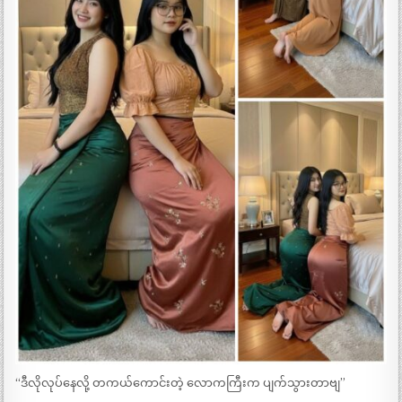
“ဒီလိုလုပ်နေလို့ တကယ်ကောင်းတဲ့ လောကကြီးက ပျက်သွားတာဗျ”