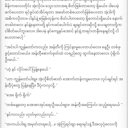
မိန်းကလေးတိုင်း အဲ့လိုပဲ။ သွေးသားအရ စိတ်ဖြစ်တာတော့ ရှိမယ်။ ဒါပေမဲ့
ဖက်ပေးတာ ရင်ခွင်ထဲအိပ်ရတာ အဖော်တစ်ယောက်ဖြစ်ပေးတာ အဲ့ဒါကို
အဓိကလိုတာ။ ငါနင်နဲ့ စဖြစ်တုန်းက စိတ်ပါတာတော့ ရှိကောင်းရှိမယ်။ နောက်
တခါတလေ နင်နဲ့နေတာတို့ နင်ကဖင်ပေါက်ပဲ ချချင်တာဆိုလို့ ပေးချတာတို့က
ငါစိတ်မပါဘူးလေ။ ဒါပေမဲ့ နင်ကျေနပ်အောင် နင်နဲ့ တရင်းတနှီးနေချင်လို့ ငါ
ပေးတာပေါ့ ”
“အင်းပါ ကျွန်တော်ကလည်း အန်တီကို ကြင်နာမူပေးတယ်လေ။ နေဦး တစ်ခု
ခွင့်တောင်းမယ်။ အန်တီ့စောက်ဖုတ်ထဲ လရည်တွေ ထွက်နေတာလေး ပုံရိုက်
ဦးမယ်..”
“ဟဲ့ နင် လိုင်းပေါ်ပြန့်နေမယ် ”
“ဟာ ကျွန်တော်ပါဗျ။ အဲ့လိုစိတ်ဓာတ် အောက်တန်းကျမလား။ လုပ်ချင်ရင် အ
န်တီ့ပုံတွေ ပြန့်နေပြီ။ ဒီပုံကလှလို့..”
“အေး ရိုက် ရိုက်”
“တစ်နေ့တော့ အောစာအုပ်ရေးဦးမယ်ဗျာ။ အန်တီ့အကြောင်း ထည့်ရေးမယ် ”
“နင်ကလည်း ဟုတ်မှလည်းလုပ်…”
“တကယ်ပါဗျ အမှတ်တရပေါ့….။ အဲ့ကြရင်ဗျာ ရေးရင်းနဲ့ ဒီအလှပုံလေးကို