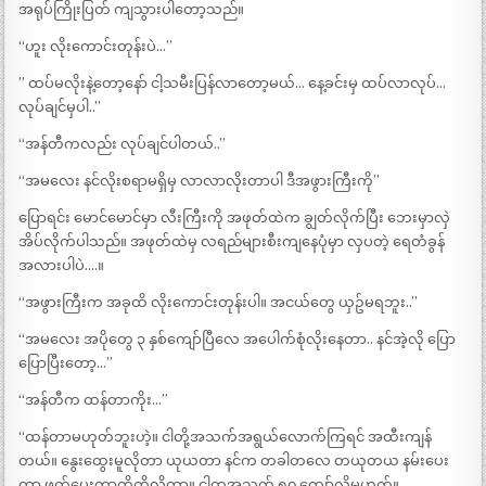
အရုပ်ကြိုးပြတ် ကျသွားပါတော့သည်။
“ဟူး လိုးကောင်းတုန်းပဲ…”
” ထပ်မလိုးနဲ့တော့နော် ငါ့သမီးပြန်လာတော့မယ်… နေ့ခင်းမှ ထပ်လာလုပ်…
လုပ်ချင်မှပါ..”
“အန်တီကလည်း လုပ်ချင်ပါတယ်..”
“အမလေး နင်လိုးစရာမရှိမှ လာလာလိုးတာပါ ဒီအဖွားကြီးကို”
ပြောရင်း မောင်မောင်မှာ လီးကြီးကို အဖုတ်ထဲက ချွတ်လိုက်ပြီး ဘေးမှာလှဲ
အိပ်လိုက်ပါသည်။ အဖုတ်ထဲမှ လရည်များစီးကျနေပုံမှာ လှပတဲ့ ရေတံခွန်
အလားပါပဲ….။
“အဖွားကြီးက အခုထိ လိုးကောင်းတုန်းပါ။ အငယ်တွေ ယှဥ်မရဘူး..”
“အမလေး အပိုတွေ ၃ နှစ်ကျော်ပြီလေ အပေါက်စုံလိုးနေတာ.. နင်အဲ့လို ပြော
ပြောပြီးတော့…”
“အန်တီက ထန်တာကိုး…”
“ထန်တာမဟုတ်ဘူးဟဲ့။ ငါတို့အသက်အရွယ်လောက်ကြရင် အထီးကျန်
တယ်။ နွေးထွေးမူလိုတာ ယုယတာ နင်က တခါတလေ တယုတယ နမ်းပေး
တာ ဖက်ပေးတာတို့ကိုလိုတာ။ ငါကအသက် ၅၀ ကျော်လို့မဟုတ်။