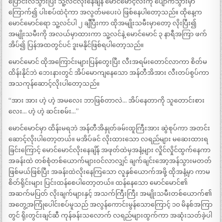
ပြောင်းလဲသွားပြီး သူ့လင်လိုးနေချိန် မောင်မောင့်လီးကို ပျောက်သွားမှာ
ကြောက်၍ ပါးစပ်ထဲငုံကာ အလွတ်မပေးပဲ ဖြစ်နေပါတော့သည်။ ထိုနေ့က
မောင်မောင်ရော သူ့လင်ပါ ၂ ချီပြီးကာ ထိုအမျိုးသမီးမှာတော့ လိုးပြီး၍
အမျိုးသမီးကို အလယ်မှာထားကာ သူ့လင်နဲ့ မောင်မောင် ၃ နာရီအကြာ ဖက်
အိပ်၍ ပြန်အထတွင်ပင် ဒူးမနိုင်ဖြစ်ရပါတော့သည်။
မောင်မောင် ထိုအကြောင်းများပြန်တွေးပြီး လီးအရမ်းတောင်လာကာ စိတ်မ
ထိန်းနိုင်ဘဲ ဘေးနားတွင် အိပ်မောကျနေသော အန်တီအိအား လီးတပ်စွပ်ကာ
အသကုန်ဆောင့်လိုးပါတော့သည်။
“အား အား ဟဲ့ ဟဲ့ အမလေး ဘာဖြစ်တာလဲ… အိပ်နေတာကို သူတောင်းစား
လေး… ဟဲ့ ဟဲ့ ဆင်းစမ်း…”
မောင်မောင်မှာ ထိန်းမရဘဲ အန်တီအိနှုတ်ခမ်းထူကြီးအား ဆွဲစုပ်ကာ အတင်း
ဆောင့်လိုးပါတော့တယ်။ မအိပ်ခင် လိုးထားသော လရည်များ မဆေးထားရ
ခြင်းကြောင့် မောင်မောင်လိုးနေချိန် အဖုတ်ထဲမှအနံ့များ လှိုင်လှိုင်ထွက်နေကာ
အခန်းထဲ တစ်စုံတစ်ယောက်များဝင်လာလျှင် ချက်ချင်းအော့အန်သွားမတတ်
ဖြစ်မယ်ဖြစ်ပြီး အခန်းထဲလိုးနေကြသော လူနှစ်ယောက်အဖို့ ထိုအနံ့မှာ ကာမ
စိတ်ရိုင်းများ ပြင်းထန်စေပါတော့တယ်။ ထန်နေသော မောင်မောင်၏
အဆက်မပြတ် လိုးချက်များနှင့် အသက်ကြီးကြီး အမျိုးသမီးတစ်ယောက်၏
အတွေ့အကြုံပေါင်းစပ်မူသည် အလွန်ကောင်းမွန်သောကြောင့် ၁၀ မိနစ်အကြာ
တွင် ရိုးတွင်းချင်ဆီ ကုန်ခန်းသလောက် လရည်များထွက်ကာ အဆုံးသတ်ခဲ့ပါ