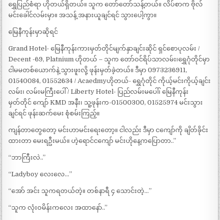
ရွှေပြည်စံရာ ဟိုတယ်ရှိတယ်။ သူက တော်တော်သန့်တယ်။ လိပ်စာက ဗိုလ်
မင်းခေါင်လမ်းမှာ။ အသန့် အနားယူချင်ရင် သွားပေါ့ကွာ။
မြေနီကုန်းမှာဆိုရင်
Grand Hotel- မြေနီကုန်းကားမှတ်တိုင်မျက်နှာချင်းဆိုင် ရှင်စောပုလမ်း /
Decent -69, Platnium ဟိုတယ် – သူက တော်ဝင်ရိပ်သာလမ်း၊ရွှေဂုံတိုင်မှာ
ငါမမတစ်ယောက်နဲ့ သွားဖူးလို့ ဖုန်းမှတ်ခဲ့တယ်။ ဒီမှာ 0973236911,
01540084, 01552634 / Acaedmyဟိုတယ်- ရွှေဂုံတိုင် ကိုယ့်မင်းကိုယ့်ချင်း
လမ်း၊ လမ်းမကြီးပေါ် / Liberty Hotel- ပြည်လမ်းမပေါ်၊ မြေနီကုန်း
မှတ်တိုင် ကျော် KMD အနီး၊ သူ့ဖုန်းက-01500300, 01525974 မင်းသွား
ချင်ရင် ဖုန်းဆက်မေး စုံစမ်းကြည့်။
ကျန်တာတွေတော့ မင်းဟာမင်းရေးတော့။ ငါလည်း ဒီမှာ ငကျော်ကို ချိတ်ခိုင်း
ထားတာ မေးရဦးမယ်။ ဟဲ့ရောင်ငကျော် မင်းဟိုနေ့ကပြောတာ..”
“ဘာကြီးလဲ..”
“Ladyboy လေးလေ…”
“အော် အင်း သူကရတယ်တဲ့။ တစ်နာရီ ၄ သောင်းတဲ့…”
“သူက လုံးဝမိန်းကလေး အထာနော်..”