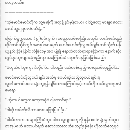
တော့တယ်။
——————————————
“ကိုမောင်မောင်တို့က သူ့မမကြီးတွေနဲ့ နှပ်မှန်တယ်။ ငါတို့တော့ ဖာချရမလား
ဘယ်သူ့ချရမလဲမသိနဲ့….”
မြောက်ဥက္ကလာပ၊( ဋ )ရပ်ကွက် ၊ မေတ္တာလမ်းမကြီးအတွင်း လက်ဖက်ရည်
ဆိုင်တစ်ဆိုင်တွင် အလုပ်အားရက် မောင်မောင်တို့သူငယ်ချင်းတစ်သိုက် မန်
ယူနည်းပြပြောင်းလဲခြင်းမှ အစပြု၍ ရောက်တတ်ရာရာပြောကာ နောက်ဆုံး
တွင် နှာဘူးများဆုံစည်းရာ အကြောင်းပဲ ရောက်နေခြင်းဖြစ်သည်။
“မဟုတ်ပါဘူးကွာ ဒီလိုပါပဲ… ငါလည်း ငတ်တစ်လှည့် စားရတစ်လှည့်ပါပဲ..”
မောင်မောင်တို့သူငယ်ချင်းအထဲမှ ဝေယံဆိုသည့်သူငယ်ချင်းမှ
သူ၏ကောင်မလေးနဲ့တွေ့ရန် ချိန်းထားကြောင်းနှင့် ဘယ်ဟိုတယ်သွားရမလဲ
မေးရာ
” ဟိုတယ်တွေကတော့အစုံပဲ ငါ့ကောင်ရာ ”
“ဒါဆို အစ်ကိုသိတာလေး ပြောပြပါဦး..”
“ငါသိတာက အများကြီးပဲကွ။ ငါက သူများတွေလို ဖုန်း note နဲ့မမှတ်ဘူး။
စာအုပ်ရယ် ဘောပင်ရယ် ဆောင်ထားတယ်။ တည်းခိုခန်း ဟိုတယ်တွေ့ရင်