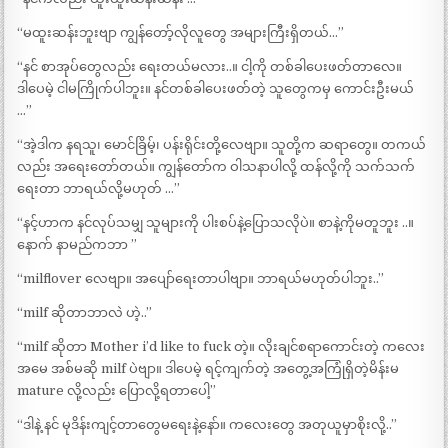
“မထူးဆန်းဘူးဗျာ ကျွန်တော့်လိုလူတွေ အများကြီးရှိတယ်…”
“နင် စာအုပ်တွေလည်း ရေးတယ်မလား..။ ငါ့ကို တစ်ခါပေးဖတ်တာလေ။
ဒါပေမဲ့ ငါမကြိုက်ပါဘူး။ နင်တစ်ခါပေးဖတ်တဲ့ သူတွေကမှ ကောင်းဦးမယ်
…”
“အဲ့ဒါက နရသူ၊ မောင်ခြိမ့်၊ ပန်းရိုင်းတို့လေဗျာ။ သူတို့က ဆရာတွေ။ တကယ်
လည်း အရေးတော်တယ်။ ကျွန်တော်က ဝါသနာပါလို့ ထန်လို့ကို သက်သက်
ရေးတာ ဘာရယ်လို့မဟုတ် …”
“နင့်ဟာက နင်လုပ်သမျှ သူများကို ပါးစပ်နဲ့ပြောသလိုပဲ။ စာနဲ့ကိုမတူဘူး ..။
နောက် နာမည်ကဘာ ”
“milflover လေဗျာ။ အပျော်ရေးတာပါဗျာ။ ဘာရယ်မဟုတ်ပါဘူး..”
“milf ဆိုတာဘာလဲ ဟဲ့..”
“milf ဆိုတာ Mother i’d like to fuck တဲ့။ လိုးချင်စရာကောင်းတဲ့ ကလေး
အမေ အစ်မဆို milf ပဲဗျာ။ ဒါပေမဲ့ ရင့်ကျက်တဲ့ အတွေ့အကြုံရှိတဲ့မိန်းမ
mature လို့လည်း ပြောလို့ရတာပေါ့”
“ဒါနဲ့ နင် မုဒိန်းကျင့်တာတွေမရေးနဲ့နော်။ ကလေးတွေ အတုယူမှာစိုးလို့..”