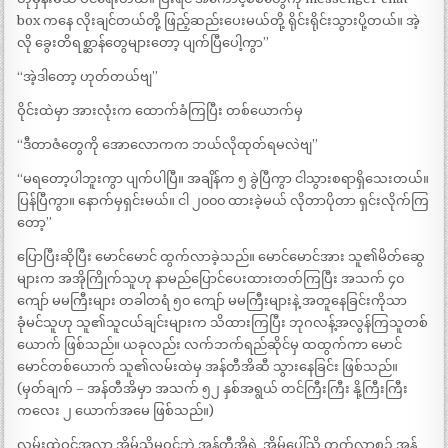
box ကနေ လိုးချင်တယ်တို့ ဖြည့်ဆည်းပေးမယ်တို့ ရိုင်းရိုင်းသွားပို့တယ်။ အဲ့
လို ခွေးတိရစ္ဆာန်တွေများတော့ ပျက်ပြီပေါ့ကွာ”
“အဲ့ဒါတော့ ဟုတ်တယ်ဗျ”
ဝိုင်းထဲမှာ အားလုံးက ထောက်ခံကြပြီး တစ်ယောက်မှ
“ဒီတာဇံတွေကို အောလောကက ဘယ်လိုထုတ်ရမလဲဗျ”
“မရတော့ပါဘူးကွာ ပျက်ပါပြီ။ အချိန်က ၅ ခွဲပြီကွာ ငါသွားစရာရှိသေးတယ်။
ပြန်ပြီကွာ။ နောက်မှရှင်းမယ်။ ငါ ၂၀၀၀ ထားခဲ့မယ် လိုတာပိုတာ ရှင်းလိုက်ကြ
တော့”
ပြောပြီးဆိုပြီး မောင်မောင် ထွက်လာခဲ့သည်။ မောင်မောင်အား သူ၏မိတ်ဆွေ
များက အအိုကြိုက်သူဟု နာမည်ပြောင်ပေးထားတတ်ကြပြီး အသက် ၄၀
ကျော် မမကြီးများ တခါတရံ ၅၀ ကျော် မမကြီးများနဲ့ အတူနေခြင်းကိုသာ
ခုံမင်သူဟု သူ၏သူငယ်ချင်းများက သိထားကြပြီး ဘုဂလန့်အလွန်ကြသူတစ်
ယောက် ဖြစ်သည်။ ယခုလည်း လက်ဘက်ရည်ဆိုင်မှ ထထွက်ကာ မောင်
မောင်တစ်ယောက် သူ၏လမ်းထဲမှ အန်တီအိဆီ သွားနေခြင်း ဖြစ်သည်။
(မှတ်ချက် – အန်တီအိမှာ အသက် ၅၂ နှစ်အရွယ် တင်ကြီးကြီး နို့ကြီးကြီး
ကလေး ၂ ယောက်အမေ ဖြစ်သည်။)
လမ်းထဲဝင်အလာ အိမ်သို့မဝင်ဘဲ အန်တီအိရဲ့ အိမ်ပေါ်သို့ တက်လာစဥ် အန်