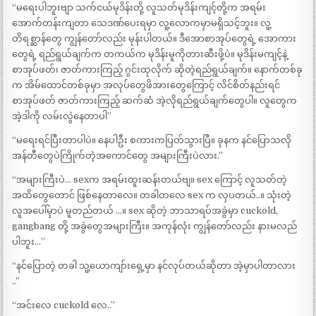
“မရေးပါဘူးဗျာ သက်ငယ်မုဒိန်းတို့ လူသတ်မုဒိန်းကျင့်တို့က အရမ်း
အောက်တန်းကျတာ သေဒဏ်ပေးရမှာ လူ့လောကမှာမရှိသင့်ဘူး။ လူ့
တိရစ္ဆာန်တွေ ကျွန်တော်လည်း မုန်းပါတယ်။ ဒီအောစာအုပ်တွေရဲ့ အောကား
တွေရဲ့ ရည်ရွယ်ချက်က တကယ်က မုဒိန်းမူကိုတားဆီးဖို့ပဲ။ မုဒိန်းမကျင့်နဲ့
စာအုပ်ဖတ်၊ ဇာတ်ကားကြည့် ဂွင်းထုလိုက် ဆိုတဲ့ရည်ရွယ်ချက်။ နောက်တစ်ခု
က အိမ်ထောင်တစ်ခုမှာ အလုပ်တွေဖိအားတွေကြောင့် လိင်စိတ်နည်းရင်
စာအုပ်ဖတ် ဇာတ်ကားကြည့် ဆက်ဆံ အဲ့လိုရည်ရွယ်ချက်တွေပါ။ လူတွေက
အဲ့ဒါကို လမ်းလွဲနေတာပါ”
“မရေးရင်ပြီးတာပါပဲ။ နေပါဦး စကားကပြတ်သွားပြီ။ ခုနက နင်ပြောသလို
အန်တီတွေပဲကြိုက်တဲ့အကောင်တွေ အများကြီးပဲလား.”
“အများကြီးပဲ… sexက အရမ်းထူးဆန်းတယ်ဗျ။ sex ကြောင့် လူသတ်တဲ့
အထိတွေတောင် ဖြစ်နေတာလေ။ တခါတလေ sex က လှပတယ်..။ သုံးတဲ့
လူအပေါ်မှာပဲ မူတည်တယ် …။ sex ဆိုတဲ့ ဘာသာရပ်အခွဲမှာ cuckold,
gangbang တို့ အခွဲတွေအများကြီး။ အကုန်လုံး ကျွန်တော်လည်း နားမလည်
ပါဘူး…”
“နင်ပြောတဲ့ တခါ သူ့ယောကျာ်းရှေ့မှာ နင်လုပ်တယ်ဆိုတာ အဲ့မှာပါတာလား
..”
“အင်းလေ cuckold လေ..”