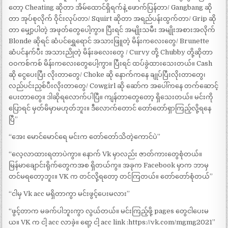
တော့ Cheating ဆိုတာ အိမ်ထောင်ရှိရက်နဲ့ ဖောက်ပြန်တာ/ Gangbang ဆို
တာ အုပ်စုလိုက် ဝိုင်းလုပ်တာ/ Squirt ဆိုတာ အရည်ပန်းထွက်တာ/ Grip ဆို
တာ မျှော့ပါတဲ့ အဖုတ်တွေပေါ့ကွာ။ ပြီးရင် အမျိုးသမီး အမျိုးအစားအလိုက်
Blonde ဆိုရင် ဆံပင်ရွှေရောင် အသားဖြူတဲ့ မိန်းကလေးတွေ/ Brunette
ဆံပင်နက်ပီး အသားညိုတဲ့ မိန်းခလေးတွေ / Curvy တို့ Chubby တို့ဆိုတာ
ဝဝကစ်ကစ် မိန်းကလေးတွေပေါ့ကွာ။ ပြီးရင် ထပ်ခွဲထားသေးတယ်။ Cash
ဆို ငွေပေးပြီး လိုးတာတွေ/ Choke ဆို နောက်ကနေ ချုပ်ပြီးလိုးတာတွေ၊
လည်ပင်းညှစ်ပီးလိုးတာတွေ/ Cowgirl ဆို ဆော်က အပေါ်ကနေ တက်ဆောင့်
ပေးတာတွေ။ ဒါဆိုရလောက်ပါပြီ။ ကျန်တာတွေတော့ ရှိသေးတယ်။ မင်းကို
ပြောရင် မှတ်မိမှာမဟုတ်ဘူး။ ဒီလောက်တောင် တော်တော်ရှာကြည့်လို့ရနေ
ပြီ”
“အေး မောင်မောင်ရေ မင်းက တော်တော်သိတဲ့ကောင်ပဲ”
“လေ့လာထားရတာပဲကွာ။ နောက် Vk မှာလည်း ဇာတ်ကားတွေစုံတယ်။
မြန်မာချောင်းရိုက်တွေကအစ ရှိတယ်ကွ။ အခုက Facebook မှာက ဘာမှ
တင်မရတော့ဘူး။ VK က တင်လို့ရတော့ တင်ကြတယ်။ တော်တော်စုံတယ်”
“ငါမှ Vk acc မရှိတာကွာ မင်းဖွင့်ပေးမလား”
“ဖွင့်တာက မခက်ပါဘူးကွာ လွယ်တယ်။ မင်းကြည့်ဖို့ pages တွေငါပေးမ
ယ။ VK က ငါ့ acc လာခဲ့။ ရော့ ငါ့ acc link :https://vk.com/mgmg2021”