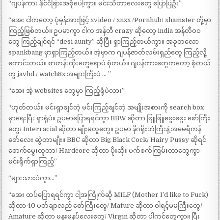
“ဂျပန်ကား နိုင်ငံခြားအစုံပေါ့ကွာ။ မင်းသိတာလေးတွေ ပြောပြဦး”
“အေး ငါကတော့ ပုံမှန်အားဖြင့် xvideo / xnxx /Pornhub/ xhamster တို့မှာ
ကြည့်ဖြစ်တယ်။ ဥပမာကွာ ငါက အန်တီ crazy ဆိုတော့ india အန်တီဝဝ
တွေ ကြည့်ချင်ရင် “desi aunty” ဆိုပြီး ရှာကြည့်တယ်ကွာ။ အခုတလော
spankbang မှာရှာကြည့်တယ်။ အဲ့မှာက ဂျပန်ဇာတ်လမ်းရှည်တွေ ကြည့်လို့
ကောင်းတယ်။ စာတန်းထိုးတွေရောပဲ စုံတယ်။ ဂျပန်ကားတွေကတော့ စုံတယ်
ကွ javhd / watch8x အများကြီးပဲ … ”
“အေး အဲ့ websites တွေမှာ ကြည့်ရုံပဲလား”
“ဟုတ်တယ်။ မင်းရှာချင်တဲ့ မင်းကြည့်ချင်တဲ့ အမျိုးအစားကို search box
မှာရေးပြီး ရှာရုံပဲ။ ဥပမာပြောရရင်ကွာ BBW ဆိုတာ ဖြူဖြူဖွေးဖွေး စော်ကြီး
တွေ/ Interracial ဆိုတာ မျိုးမတူတွေ။ ဥပမာ နီဂရိုးဘဲကြီးနဲ့ အမေရိကန်
စော်လေး ဆွဲတာမျိုး။ BBC ဆိုတာ Big Black Cock/ Hairy Pussy ဆိုရင်
စောက်မွှေးထူတာ/ Hardcore ဆိုတာ ပိုးဆိုး ပက်စက်ကြမ်းတာတွေကွာ
မင်းရိုက်ရှာကြည့်”
“များသားပဲကွာ…”
“အေး ထပ်ပြောရရင်ကွာ ငါ့အကြိုက်ဆို MILF (Mother I’d like to Fuck)
ဆိုတာ 40 ပတ်ချာလည် စော်ကြီးတွေ/ Mature ဆိုတာ ဝါရင့်မမကြီးတွေ/
Amature ဆိုတာ မနူးမနပ်လေးတွေ/ Virgin ဆိုတာ ပါကင်တွေကွာ။ ပြီး