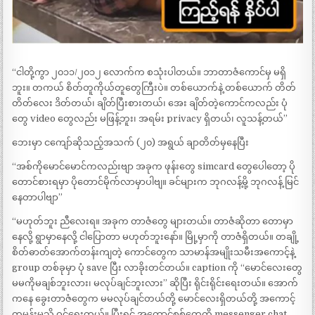
“ငါတို့ကွာ ၂၀၁၁/၂၀၁၂ လောက်က စသုံးပါတယ်။ ဘာတာဇံကောင်မှ မရှိ
ဘူး။ တကယ် စိတ်တူကိုယ်တူတွေကြီးပဲ။ တစ်ယောက်နဲ့ တစ်ယောက် တိတ်
တိတ်လေး ဒိတ်တယ်၊ ချိတ်ပြီးစားတယ်၊ အေး ချိတ်တဲ့ကောင်ကလည်း ပုံ
တွေ video တွေလည်း မဖြန့်ဘူး၊ အရမ်း privacy ရှိတယ်၊ လူသန့်တယ်”
ဘေးမှာ ငကျော်ဆိုသည့်အသက် (၂၀) အရွယ် ချာတိတ်မှနေပြီး
“အစ်ကိုမောင်မောင်ကလည်းဗျာ အခုက ဖုန်းတွေ simcard တွေပေါတော့ ပို
တောင်စားရမှာ ပိုတောင်မိုက်လာမှာပါဗျ။ ခင်များက ဘုဂလန့်မို့ ဘုဂလန့် မြင်
နေတာပါဗျာ”
“မဟုတ်ဘူး ညီလေးရ။ အခုက တာဇံတွေ များတယ်။ တာဇံဆိုတာ တောမှာ
နေလို့ ရွာမှာနေလို့ ငါပြောတာ မဟုတ်ဘူးနော်။ မြို့မှာကို တာဇံရှိတယ်။ တချို့
စိတ်ဓာတ်အောက်တန်းကျတဲ့ ကောင်တွေက သာမာန်အမျိုးသမီးအကောင့်နဲ့
group တစ်ခုမှာ ပုံ save ပြီး လာခိုးတင်တယ်။ caption ကို “မောင်လေးတွေ
မမကိုမချစ်ဘူးလား၊ မလုပ်ချင်ဘူးလား” ဆိုပြီး ရိုင်းရိုင်းရေးတယ်။ အောက်
ကနေ ခွေးတာဇံတွေက မမလုပ်ချင်တယ်တို့ မောင်လေးရှိတယ်တို့ အကောင့်
တုမှန်းမသိ ဝင်ရေးတယ်။ ပြီးရင် အကောင့်စစ်တွေကို messenger chat