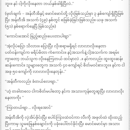
ဘူး။ နင် ငါ့ကိုလိုးနေတာ ဘယ်နှစ်ခါရှိပြီလဲ..”
(မှတ်ချက် – အန်တီအိနှင့် မောင်မောင်တို့ လိုးဖြစ်သည်မှာ ၃ နှစ်ကျော်ရှိပြီဖြစ်
ပြီး အန်တီအိ အသက် (၄၉) နှစ်တွင် စဖြစ်ခဲ့ခြင်းဖြစ်သည်။ ယခု အသက်
(၅၁) နှစ်ရောက်နေပြီ ဖြစ်သည်။)
“ကောင်းအောင် ဖြည့်ဆည်းပေးတာပါဗျာ’”
“အဲ့လိုပဲပြော သိလား။ ပြောပြီး လိုးစရာမရှိရင် လာလာလိုးနေတာ
ပတ်ဝန်းကျင်က မရိပ်မိတာ ကံကောင်း။ နင့်အသက်နဲ့ ငါ့အသက်က အရမ်း
ကွာတော့ ဘယ်သူက လိုးနေကြတယ် ထင်မှာလဲ ..။ နင်ကလည်း ထူးထူးဆန်း
ဆန်းကောင်။ သူများတွေက အသက် ၄၀ ကျော်ရင် စိတ်မဝင်စားဘူး။ နင်က ငါ
အခု ၅၀ ကျော်ကို လာလာလိုးနေတုန်း..”
“အန်တီကလည်း ခံတယ်လေဗျာ..”
“ဟဲ့ တခါတလေ ငါကစိတ်မပါတော့ နင်က အသားကုန်တွေဆွပြီး လာလာလိုး
နေတာကိုး ”
“ကြာတယ်ဗျာ … လိုးရအောင်”
အန်တီအိကို လှဲအိပ်ခိုင်းပြီး ပေါင်ကြားထဲဝင်ကာ လီးကို အဖုတ်ထဲ ထိုးထည့်
ပြီးကာမှ သူမခြေနှစ်ချောင်းကို ပခုံးပေါ်တင်ခိုင်းပြီး မောင်မောင်မှာ အသား