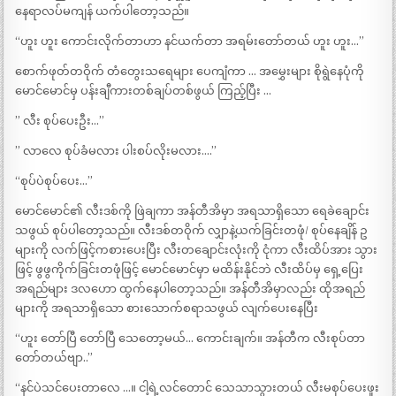
နေရာလပ်မကျန် ယက်ပါတော့သည်။
“ဟူး ဟူး ကောင်းလိုက်တာဟာ နင်ယက်တာ အရမ်းတော်တယ် ဟူး ဟူး…”
စောက်ဖုတ်တဝိုက် တံတွေးသရေများ ပေကျံကာ … အမွှေးများ စိုရွဲနေပုံကို
မောင်မောင်မှ ပန်းချီကားတစ်ချပ်တစ်ဖွယ် ကြည့်ပြီး …
” လီး စုပ်ပေးဦး…”
” လာလေ စုပ်ခံမလား ပါးစပ်လိုးမလား….”
“စုပ်ပဲစုပ်ပေး…”
မောင်မောင်၏ လီးဒစ်ကို ဖြဲချကာ အန်တီအိမှာ အရသာရှိသော ရေခဲချောင်း
သဖွယ် စုပ်ပါတော့သည်။ လီးဒစ်တဝိုက် လျှာနဲ့ယက်ခြင်းတဖုံ/ စုပ်နေချိန် ဥ
များကို လက်ဖြင့်ကစားပေးပြီး လီးတချောင်းလုံးကို ငုံကာ လီးထိပ်အား သွား
ဖြင့် ဖွဖွကိုက်ခြင်းတဖုံဖြင့် မောင်မောင်မှာ မထိန်းနိုင်ဘဲ လီးထိပ်မှ ရှေ့ပြေး
အရည်များ ဒလဟော ထွက်နေပါတော့သည်။ အန်တီအိမှာလည်း ထိုအရည်
များကို အရသာရှိသော စားသောက်စရာသဖွယ် လျက်ပေးနေပြီး
“ဟူး တော်ပြီ တော်ပြီ သေတော့မယ်… ကောင်းချက်။ အန်တီက လီးစုပ်တာ
တော်တယ်ဗျာ..”
“နင်ပဲသင်ပေးတာလေ …။ ငါ့ရဲ့လင်တောင် သေသာသွားတယ် လီးမစုပ်ပေးဖူး