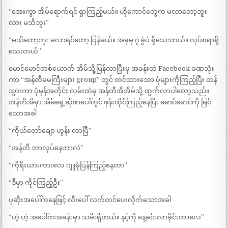
“အေးကွာ အိမ်ရောက်ရင် ရှာကြည့်မယ်။ ဟိုကောင်တွေက မလာတော့ဘူး
လား မသိဘူး”
“မသိတော့ဘူး မလာရင်တော့ ပြန်မယ်။ အခုမှ ၇ ခွဲပဲ ရှိသေးတယ်။ လုပ်စရာရှိ
သေးတယ်”
မောင်မောင်တစ်ယောက် အိမ်သို့ပြန်လာပြီးမှ အခန်းထဲ Facebook ခဏသုံး
ကာ “အန်တီမမကြီးများ group” တွင် တင်ထားသော ပုံများကိုကြည့်ပြီး ထန်
သွားကာ ပုံမှန်အတိုင်း လမ်းထဲမှ အန်တီအိအိမ်သို့ ထွက်လာပါတော့သည်။
အန်တီအိမှာ အိမ်ရှေ့ဆိုဖာပေါ်တွင် ဖုန်းထိုင်ကြည့်နေပြီး မောင်မောင်ကို မြင်
သောအခါ
“ကိုယ်တော်ချော ဟွန်း လာပြီ”
“အန်တီ ဘာလုပ်နေတာလဲ”
“ကိုရီးယားကားလေ ဂျူမုံပြန်ကြည့်နေတာ”
“ဒီမှာ ကိုင်ကြည့်ဦး”
ပုဆိုးအပေါ်ကနေဖြင့် လီးပေါ် လက်တင်ပေးလိုက်သောအခါ
“ဟဲ့ ဟဲ့ အပေါ်ကအခန်းမှာ သမီးရှိတယ်။ နင့်ကို နေ့ခင်းလာခိုင်းတာလေ”