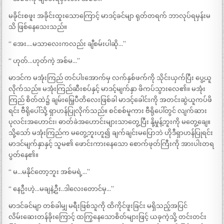
မခိုင်းစဖူး အခိုင်းထူးသောကြောင့် မာဒင့်ခင်မျာ ရုတ်တရက် ဘာလုပ်ရမှန်းမ
သိ ဖြစ်နေသေးသည်။
“ အေး….မသာလေးကလည်း ချီစမ်းပါဆို…”
“ ဟုတ်…ဟုတ်ကဲ့ အစ်မ…”
မာဒင်က မအုံးကြည် တင်ပါးအောက်မှ လက်နှစ်ဖက်ကို သိုင်းယှက်ပြီး ပွေ့ယူ
လိုက်သည်။ မအုံးကြည်ဆီးစပ်နှင့် မာဒင့်မျက်နှာ ဖိကပ်သွားလေ၏။ မအုံး
ကြည် စိတ်ထဲ၌ ချမ်းမြေ့ပီတိလေးဖြစ်ခါ မာဒင့်ခေါင်းကို အတင်းဆွဲယူကပ်ဖိ
ရင်း ဗီရိုပေါ်သို့ ရှာဟန်ပြုလိုက်သည်။ စင်စစ်မူကား ဗီရိုပေါ်တွင် လျက်ဆား
ပုလင်းအဟောင်း၊ ဓာတ်ခဲအဟောင်းများသာတွေ့ပြီး နို့မှုန့်ဘူးကို မတွေ့ချေ။
သို့သော် မအုံးကြည်က မတွေ့ဘူးဟူ၍ ချက်ချင်းမပြောဘဲ ဟိုဒီရှာဟန်ပြုရင်း
မာဒင်မျက်နှာနှင့် သူမ၏ ဖောင်းကားနေသော စောက်ဖုတ်ကြီးကို အားပါးတရ
ပွတ်နေ၏။
“ မ…မနိုင်တော့ဘူး အစ်မရဲ့…”
“ နေဦးဟဲ့…မချနဲ့ဦး..ဒါလေးတောင်မှ…”
မာဒင်ခင်မျာ တစ်ခါမျှ မရီးဖြစ်သူကို ထိကိုင်ဖူးခြင်း မရှိသည့်အပြင်
လိမ်းဆေးတန်ခိုးကြောင့် ထကြွနေသောစိတ်များဖြင့် ယခုကဲ့သို့ တင်းတင်း