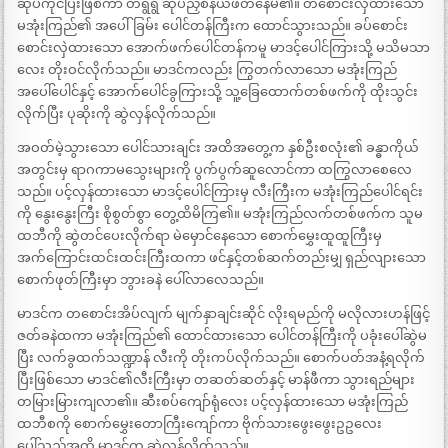
ဆုပ်ကိုင်ပြီးဖြစ်ကာ တရွရွ ဆုပ်ညှစ်နယ်ဖတ်နေမိ၏။ တစောင်းလှဲထားသော
မအုံးကြည်၏ အပေါ်ခြမ်း ပေါင်တန်ကြီးက ထောင်သွားသည်။ ခပ်စောင်း
စောင်းလှဲထားသော အောက်ဖက်ပေါင်တန်ကမူ မာဒင့်ပေါင်ကြားသို့ မသိမသာ
လေး တိုးဝင်လိုက်သည်။ မာဒင်ကလည်း ကြွတက်လာသော မအုံးကြည်
အပေါ်ပေါင်နှင့် အောက်ပေါင်ခွကြားသို့ သူ့ခြေထောက်တစ်ဖက်ကို ထိုးသွင်း
လိုက်ပြီး ပုဆိုးကို ဆွဲလှန်လိုက်သည်။
အဝတ်မဲ့သွားသော ပေါင်သားချင်း အထိအတွေ့က နှစ်ဦးစလုံး၏ ခန္ဓာကိုယ်
အတွင်းမှ ရာဂကာမသွေးများကို ပွက်ပွက်ဆူလောင်ကာ ထကြွလာစေလေ
သည်။ ပင့်လှန်ထားသော မာဒင့်ပေါင်ကြားမှ လီးကြီးက မအုံးကြည်ပေါင်ရင်း
ကို နွေးနွေးကြီး စိုစွတ်စွာ တွေ့ထိမိကြ၏။ မအုံးကြည်လက်တစ်ဖက်က သူမ
ထဘီကို ဆွဲတင်ပေးလိုက်ရာ မဲမှောင်နေသော စောက်မွှေးထူထူကြီးမှ
အက်ကြောင်းထင်းထင်းကြီးထကာ ဖင်နှင့်တစ်ဆက်တည်းမျှ ရှည်လျားသော
စောက်ဖုတ်ကြီးမှာ ဘွားခနဲ ပေါ်လာလေသည်။
မာဒင်က တစောင်းအိပ်လျက် မျက်နှာချင်းဆိုင် လိုးရမည်ကို မလိုလားဟန်ဖြင့်
ဇတ်ခနဲထကာ မအုံးကြည်၏ ထောင်ထားသော ပေါင်တန်ကြီးကို ပခုံးပေါ်ဆွဲမ
ပြီး လက်ခွထက်သဏ္ဍာန် လီးကို တိုးကပ်လိုက်သည်။ စောက်ပတ်အနံ့ရလိုက်
ပြီးဖြစ်သော မာဒင်၏လီးကြီးမှာ တဆတ်ဆတ်နှင့် မာန်ဖီကာ သွားရည်များ
တမြားမြားကျလာ၏။ ဆီးစပ်ကျော်ရုံလေး ပင့်လှန်ထားသော မအုံးကြည်
ထဘီစကို စောက်မွှေးတောကြီးကျော်ကာ ဗိုက်သားဖွေးဖွေးဥဥလေး
ပေါ်သည်အထိ မာဒင်က ဆွဲလှန်လိုက်သည်။