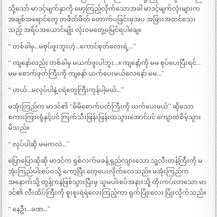
သို့သော် မာဒင့်မျက်နှာကို မော့ကြည့်လိုက်သောအခါ မာဒင့်မျက်လုံးများက
အချစ်အရောင်တွေ တဖိတ်ဖိတ် တောက်ပခြင်းမှအပ အခြားအထင်သေး
သည့် အရိပ်အယောင်မျိုး လုံးဝမတွေ့မမြင်ရပါချေ။
“ တစ်ခါမှ…မစုပ်ဖူးဘူးဟဲ့…ကောင်စုတ်လေးရဲ့…”
“ ကျနော်လည်း တစ်ခါမှ မယက်ဖူးပါဘူး…။ ကျနော့်ကို မမ စုပ်ပေးပြီးရင်…
မမ စောက်ဖုတ်ကြီးကို ကျနော် ယက်ပေးမယ်လေနော် မမ…”
“ ဟယ်…မလုပ်ပါနဲ့ ငရဲတွေကြီးကုန်ပါ့မယ်…”
မအုံးကြည်က မာဒင်၏ “မိမိစောက်ပတ်ကြီးကို ယက်ပေးမယ်” ဆိုသော
စကားကြားရုံနှင့်ပင် ကြက်သီးဖြန်းဖြန်းထသွားအောင်ပင် ကျောထဲစိမ့်သွား
မိသည်။
“ လုပ်ပါဆို မမကလဲ…”
ပြောပြောဆိုဆို မာဒင်က ရှစ်လက်မခန့် ရှည်လျားသော သူ့လီးတန်ကြီးကို မ
အုံးကြည်ပါးစပ်ဝသို့ ကော့ပြီး တေ့ပေးလိုက်လေသည်။ မအုံးကြည်က
အနောက်သို့ တွန့်ကနဲဖြစ်သွားပြီးမှ သူမပါးစပ်အနားသို့ တိုးကပ်လာသော မာ
ဒင်၏ လီးထိပ်ကြီးကို စူးစူးရဲရဲလေးကြည့်ကာ ရှက်ပြုံးလေး ပြုံးလိုက်သည်။
“ နေဦး…ခဏ…”