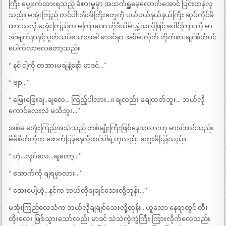
ကြီး ပွေ့ဖက်ထားရသည့် ခံစားမှုမှာ အသက်ရှူမေ့လောက်အောင် ပြင်းထန်လှ
သည်။ မအုံးကြည် တင်ပါးအိအိကြီးတွေကို ပယ်ပယ်နယ်နယ်ကြီး ဆုပ်ကိုင်မိ
ထားသလို မအုံးကြည်က မကြာခဏ ဟိုဒီယိမ်းနွဲ့သလိုဖြင့် ပေါင်ကြားကို မာ
ဒင်မျက်နှာနှင့် ပွတ်သပ်သောအခါ မာဒင်မှာ အစိမ်းလိုက် ကိုက်စားချင်စိတ်ပင်
ပေါက်လာလေတော့သည်။
“ နင် ငါ့ကို တအားမချနဲ့နော် မာဒင်…”
“ ဗျာ…”
“ ဖြေးဖြေးချ..ချလေ… ကြည့်ပါလား…။ ချလည်း မချတတ်ဘူး… ဘယ်လို
ကောင်လေးလဲ မသိဘူး…”
အစ်မ မအုံးကြည်အသံသည် တစ်မျိုးကြီးဖြစ်နေသလားဟု မာဒင်ထင်သည်။
မိမိစိတ်ကိုက ဖောက်ပြန်နေလို့ထင်ပါရဲ့ဟုလည်း တွေးမိပြန်သည်။
“ ဟဲ့…လုပ်လေ…ချတော့…”
“ အောက်ကို ချရမှာလား…”
“ အေးပေါ့ဟဲ့…နင်က ဘယ်လိုချချင်သေးလို့တုန်း…”
မအုံးကြည်လေသံက ဘယ်လိုချချင်သေးလို့တုန်း.. ဟူသော နေရာတွင် တီး
တိုးလေး ဖြစ်သွားသော်လည်း မာဒင် သဲသဲကွဲကွဲကြီး ကြားလိုက်လေသည်။