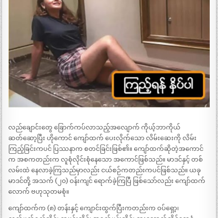
လည်ချောင်းတွေ ခြောက်ကပ်လာသည့်အလျောက် ကိုယ့်ဘာကိုယ်
ဆတ်ဆော့ပြီး ဟိုကောင် ကျော်ထက် ပေးလိုက်သော လိမ်းဆေးကို လိမ်း
ကြည့်ခြင်းကပင် ပြဿနာက စတင်ခြင်းဖြစ်၏။ ကျော်ထက်ဆိုတဲ့အကောင်
က အစကတည်းက လူစုံလိုင်းစုံနေသော အကောင်ဖြစ်သည်။ မာဒင်နှင့် တစ်
လမ်းထဲ နေလာခဲ့ကြသည်မှာလည်း ငယ်စဉ်ကတည်းကပင်ဖြစ်သည်။ ယခု
မာဒင်တို့ အသက် (၂၀) ဝန်းကျင် ရောက်ခဲ့ကြပြီ ဖြစ်သော်လည်း ကျော်ထက်
လောက် ဗဟုသုတမစုံ။
ကျော်ထက်က (၈) တန်းနှင့် ကျောင်းထွက်ပြီးကတည်းက ဝပ်ရှော့၊