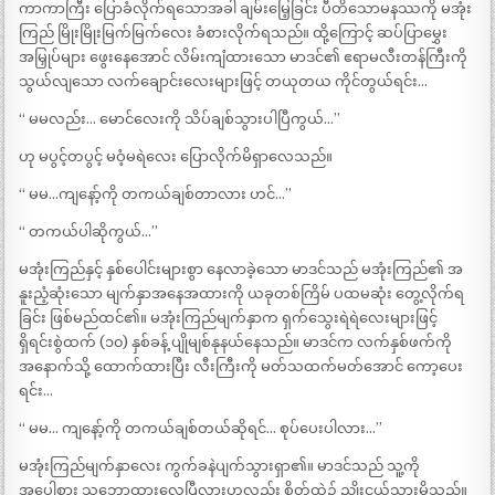
ကာကာကြီး ပြောခံလိုက်ရသောအခါ ချမ်းမြေ့ခြင်း ပီတိသောမနဿကို မအုံး
ကြည် မြိုးမြိုးမြက်မြက်လေး ခံစားလိုက်ရသည်။ ထို့ကြောင့် ဆပ်ပြာမွှေး
အမြှုပ်များ ဖွေးနေအောင် လိမ်းကျံထားသော မာဒင်၏ ဧရာမလီးတန်ကြီးကို
သွယ်လျသော လက်ချောင်းလေးများဖြင့် တယုတယ ကိုင်တွယ်ရင်း…
“ မမလည်း… မောင်လေးကို သိပ်ချစ်သွားပါပြီကွယ်…”
ဟု မပွင့်တပွင့် မဝံ့မရဲလေး ပြောလိုက်မိရှာလေသည်။
“ မမ…ကျနော့်ကို တကယ်ချစ်တာလား ဟင်…”
“ တကယ်ပါဆိုကွယ်…”
မအုံးကြည်နှင့် နှစ်ပေါင်းများစွာ နေလာခဲ့သော မာဒင်သည် မအုံးကြည်၏ အ
နူးညံ့ဆုံးသော မျက်နှာအနေအထားကို ယခုတစ်ကြိမ် ပထမဆုံး တွေ့လိုက်ရ
ခြင်း ဖြစ်မည်ထင်၏။ မအုံးကြည်မျက်နှာက ရှက်သွေးရဲရဲလေးများဖြင့်
ရှိရင်းစွဲထက် (၁၀) နှစ်ခန့် ပျိုမျစ်နုနယ်နေသည်။ မာဒင်က လက်နှစ်ဖက်ကို
အနောက်သို့ ထောက်ထားပြီး လီးကြီးကို မတ်သထက်မတ်အောင် ကော့ပေး
ရင်း…
“ မမ… ကျနော့်ကို တကယ်ချစ်တယ်ဆိုရင်… စုပ်ပေးပါလား…”
မအုံးကြည်မျက်နှာလေး ကွက်ခနဲပျက်သွားရှာ၏။ မာဒင်သည် သူ့ကို
အပေါစား သဘောထားလေပြီလားဟုလည်း စိတ်ထဲ၌ ညှိုးငယ်သွားမိသည်။