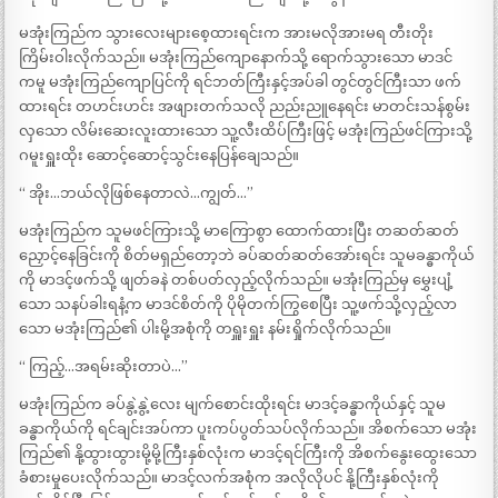
မအုံးကြည်က သွားလေးများစေ့ထားရင်းက အားမလိုအားမရ တီးတိုး
ကြိမ်းဝါးလိုက်သည်။ မအုံးကြည်ကျောနောက်သို့ ရောက်သွားသော မာဒင်
ကမူ မအုံးကြည်ကျောပြင်ကို ရင်ဘတ်ကြီးနှင့်အပ်ခါ တွင်တွင်ကြီးသာ ဖက်
ထားရင်း တဟင်းဟင်း အဖျားတက်သလို ညည်းညူနေရင်း မာတင်းသန်စွမ်း
လှသော လိမ်းဆေးလူးထားသော သူ့လီးထိပ်ကြီးဖြင့် မအုံးကြည်ဖင်ကြားသို့
ဂမူးရှူးထိုး ဆောင့်ဆောင့်သွင်းနေပြန်ချေသည်။
“ အိုး…ဘယ်လိုဖြစ်နေတာလဲ…ကျွတ်…”
မအုံးကြည်က သူမဖင်ကြားသို့ မာကြောစွာ ထောက်ထားပြီး တဆတ်ဆတ်
ညှောင့်နေခြင်းကို စိတ်မရှည်တော့ဘဲ ခပ်ဆတ်ဆတ်အော်းရင်း သူမခန္ဓာကိုယ်
ကို မာဒင့်ဖက်သို့ ဖျတ်ခနဲ တစ်ပတ်လှည့်လိုက်သည်။ မအုံးကြည်မှ မွှေးပျံ့
သော သနပ်ခါးရနံ့က မာဒင်စိတ်ကို ပိုမိုတက်ကြွစေပြီး သူ့ဖက်သို့လှည့်လာ
သော မအုံးကြည်၏ ပါးမို့အစုံကို တရှူးရှူး နမ်းရှိုက်လိုက်သည်။
“ ကြည့်…အရမ်းဆိုးတာပဲ…”
မအုံးကြည်က ခပ်နွဲ့နွဲ့လေး မျက်စောင်းထိုးရင်း မာဒင့်ခန္ဓာကိုယ်နှင့် သူမ
ခန္ဓာကိုယ်ကို ရင်ချင်းအပ်ကာ ပူးကပ်ပွတ်သပ်လိုက်သည်။ အိစက်သော မအုံး
ကြည်၏ နို့ထွားထွားမို့မို့ကြီးနှစ်လုံးက မာဒင့်ရင်ကြီးကို အိစက်နွေးထွေးသော
ခံစားမှုပေးလိုက်သည်။ မာဒင့်လက်အစုံက အလိုလိုပင် နို့ကြီးနှစ်လုံးကို