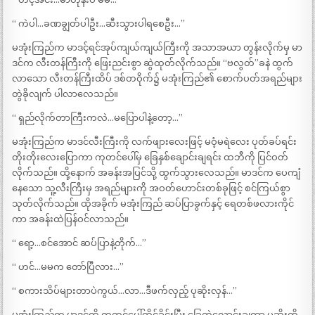
“ ကဲပါ…ခဏချွတ်ပါဦး…ဆီးသွားပါရစေဦး…”
မအုံးကြည်က မာဒင့်ရင်အုပ်ကျယ်ကျယ်ကြီးကို အသာအယာ တွန်းလိုက်မှ မာ
ဒင်က လီးတန်ကြီးကို ဖြေးညင်းစွာ ဆွဲထုတ်လိုက်သည်။ “ဗလွတ်”ခနဲ ထွက်
လာသော လီးတန်ကြီးထိပ် ဒစ်တဝိုက်၌ မအုံးကြည်၏ စောက်ပတ်အရည်များ
တွဲခိုလျက် ပါလာလေသည်။
“ ရှည်လိုက်တာကြီးကလဲ…မပြောပါနဲ့တော့…”
မအုံးကြည်က မာဒင်လီးကြီးကို လက်ဖျားလေးဖြင့် မဝံ့မရဲလေး ပုတ်ခပ်ရင်း
တိုးတိုးလေးပြောကာ ကုတင်ပေါ်မှ ခြေနှစ်ချောင်းချရင်း ထဘီကို ပြင်ဝတ်
လိုက်သည်။ ထို့နောက် အခန်းအပြင်သို့ ထွက်သွားလေသည်။ မာဒင်က ပေကျံ
နေသော သူ့လီးကြီးမှ အရည်များကို အဝတ်ဟောင်းတစ်ခုဖြင့် စင်ကြယ်စွာ
သုတ်လိုက်သည်။ ထိုအခိုက် မအုံးကြည် ဆပ်ပြာခွက်နှင့် ရေတစ်ဖလားကိုင်
ကာ အခန်းထဲပြန်ဝင်လာသည်။
“ ရော့…စင်အောင် ဆပ်ပြာနဲ့တိုက်…”
“ ဟင်…မမက တော်ပြီလား…”
“ စကားသိပ်များတာပဲကွယ်…လာ…ဒီဖက်လှည့် ပုဆိုးလှန်…”
မအုံးကြည်က မာဒင်ကို ကုတင်ပေါ်ထိုင်ခိုင်းပြီး ခြေတွဲလောင်းချကာ ပုဆိုးကို