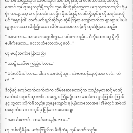
လက်ဖက်ရည်ဆိုင်၊ ထမင်းဆိုင်၊ အရက်ပုန်းဆိုင်၊ စားသောက်ဆိုင်တွေစုံ
အောင် လုပ်ဖူးနေသည်မို့လည်း လူပေါင်းစုံနှင့်တွေ့ကာ ဗဟုသုတကလည်း စုံမှ
စုံ။ ယနေ့တော့ ကျော်ထက်၊ သာဦး၊ စိုးဝင်းနှင့် မာဒင်တို့အုပ်စု ဟိုအရင်ကလို
ပင် “ရွှေဗန်ဒါ” လက်ဖက်ရည်ဆိုင်မှာ ဆုံမိကြရာ ကျော်ထက်က ရှားရှားပါးပါး
သူရလာသော လီးကြီးဆေး လိမ်းဆေးအတောင့်ကို ထုတ်ပြလေသည်။
“ အလကား… အာပလာတွေပါကွာ…။ မင်းကလည်း… ဒီလိုဆေးတွေ မှိုလို
ပေါက်နေတာ… မင်းဘယ်လောက်ယူမလဲ…”
ဟု မယုံသင်္ကာပြောသည်။
“ သာဦး…လိမ်းကြည့်ပါလား…”
“ မင်းလိမ်းပါလား…. ငါက ဆေးမလိုဘူး… အဲဗားထန်နေတဲ့အကောင်… ဟဲ
ဟဲ…”
ဒီလိုနှင့် ကျော်ထက်လက်ထဲက လိမ်းဆေးတောင့်က သာဦးမှတဆင့် မာဒင့်
လက်ထဲ ရောက်သွား၏။ အတွေ့အကြုံမရှိသော မာဒင်က အူကြောင်ကြောင်
နှင့် ယူထားလိုက်မိသည်။ ညနေကျောင်းမှ ပြန်လာသောအခါ အိမ်တွင် အစ်ကို
မရောက်သေး အလုပ်မှ ပြန်မလာသေးချေ။
“ အငယ်ကောင်… ထမင်းစားနှင့်မလား…”
ဟု အစ်ကို့မိန်းမ မအုံးကြည်က မီးဖိုထဲမှ လှမ်းအော်သည်။