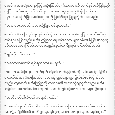
မာဒင်က အားတုံ့အားနာဖြင့် မအုံးကြည်မျက်နှာလေးကို လက်နှစ်ဖက်ဖြင့်ညှပ်
ယူပြီး သုတ်ရေများကို ပုဆိုးနှင့် သုတ်ပေးမည်ပြုစဉ် မအုံးကြည်က
ရှောင်ဖယ်လိုက်ပြီး သုတ်ရေများကို မြတ်နိုးစွာ မြိုချလိုက်လေသည်။
“ ဟာ…မမကလည်း… ဘာလို့မြိုချပစ်ရတာလဲ…”
မာဒင်က မအုံးကြည်ပခုံးနှစ်ဖက်ကို အသာအယာ ဆွဲမယူပြီး ကုတင်ပေါ်ဆွဲ
တင်ရင်း ပြောသည်။ မအုံးကြည်က မှေးစင်းသော မျက်ဝန်းအစုံဖြင့် မာဒင့်ကို
ခပ်စွေစွေလေးကြည့်ကာ မောလျနွမ်းနယ်စွာ ပြုံးရင်း ပြောလိုက်သည်။
“ ချစ်လို့…သိပလား…”
“ ဒါလောက်တောင် ချစ်ရသလား မမရယ်…”
မာဒင်က မအုံးကြည်စောက်ဖုတ်ကြီးကို လက်နှင့်အုပ်ကိုင်ရင်း မချင့်မရဲကြီး
ပြောလိုက်ကာ မအုံးကြည်ပါးလေးကို ရှည်လျားစွာ ရှိုက်နမ်းပစ်လိုက်လေ
သည်။ ထို့နောက် မအုံးကြည်ကို ကုတင်ပေါ် အသာလှဲချလိုက်သည်။ မအုံး
ကြည်ခြေထောက်အစုံက ကုတင်အောက်တွင် တွဲလောင်းကျလျက်ရှိသည်။
“ ထဘီချွတ်လိုက်မယ် မမရယ်.. နော်…”
“ အပေါ်လှန်တင်လိုက်ပါလားလို့…။ တော်တော်ကြာ တစ်ယောက်ယောက် ဝင်
လာလို့… ဗြုံးဒိုင်းဆို ထဘီရှာနေရရင် ဒုက္ခ…။ ဘာမှလည်း နားမလည်ဘူး…”