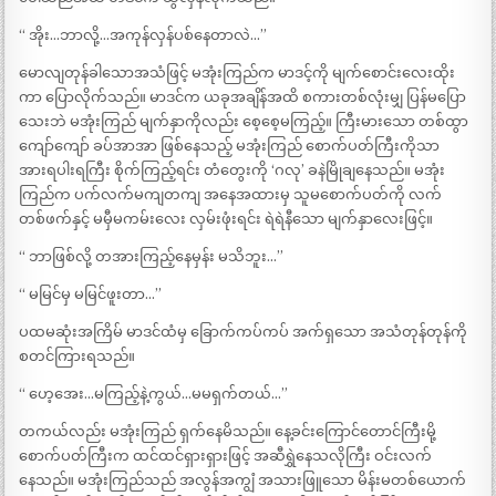
“ အိုး…ဘာလို့…အကုန်လှန်ပစ်နေတာလဲ…”
မောလျတုန်ခါသောအသံဖြင့် မအုံးကြည်က မာဒင့်ကို မျက်စောင်းလေးထိုး
ကာ ပြောလိုက်သည်။ မာဒင်က ယခုအချိန်အထိ စကားတစ်လုံးမျှ ပြန်မပြော
သေးဘဲ မအုံးကြည် မျက်နှာကိုလည်း စေ့စေ့မကြည့်။ ကြီးမားသော တစ်ထွာ
ကျော်ကျော် ခပ်အာအာ ဖြစ်နေသည့် မအုံးကြည် စောက်ပတ်ကြီးကိုသာ
အားရပါးရကြီး စိုက်ကြည့်ရင်း တံတွေးကို ‘ဂလု’ ခနဲမြိုချနေသည်။ မအုံး
ကြည်က ပက်လက်မကျတကျ အနေအထားမှ သူမစောက်ပတ်ကို လက်
တစ်ဖက်နှင့် မမှီမကမ်းလေး လှမ်းဖုံးရင်း ရဲရဲနီသော မျက်နှာလေးဖြင့်။
“ ဘာဖြစ်လို့ တအားကြည့်နေမှန်း မသိဘူး…”
“ မမြင်မှ မမြင်ဖူးတာ…”
ပထမဆုံးအကြိမ် မာဒင်ထံမှ ခြောက်ကပ်ကပ် အက်ရှသော အသံတုန်တုန်ကို
စတင်ကြားရသည်။
“ ဟေ့အေး…မကြည့်နဲ့ကွယ်…မမရှက်တယ်…”
တကယ်လည်း မအုံးကြည် ရှက်နေမိသည်။ နေ့ခင်းကြောင်တောင်ကြီးမို့
စောက်ပတ်ကြီးက ထင်ထင်ရှားရှားဖြင့် အဆီရွှဲနေသလိုကြီး ဝင်းလက်
နေသည်။ မအုံးကြည်သည် အလွန်အကျွံ အသားဖြူသော မိန်းမတစ်ယောက်