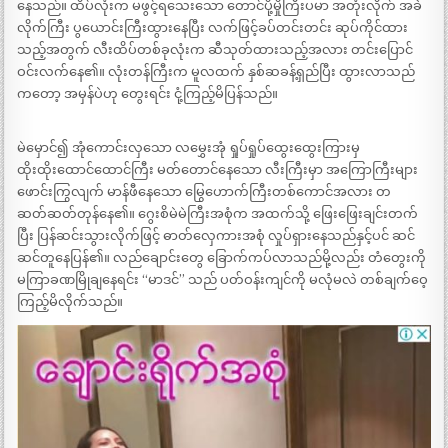
နေသည်။ ထိပ်လုံးက မဖွင့်ရသေးသော တောင်ပို့မှိုကြီးပမာ အတုံးလိုက် အခဲ
လိုက်ကြီး ပွယောင်းကြီးထွားနေပြီး လက်ဖြင့်ခပ်တင်းတင်း ဆုပ်ကိုင်ထား
သည့်အတွက် လီးထိပ်တစ်ခုလုံးက ဆီသုတ်ထားသည့်အလား တင်းပြောင်
ဝင်းလက်နေ၏။ လုံးတန်ကြီးက မူလထက် နှစ်ဆခန့်ရှည်ပြီး ထွားလာသည်
ကတော့ အမှန်ပဲဟု တွေးရင်း ငုံ့ကြည့်မိပြန်သည်။
မဲမှောင်၍ အုံကောင်းလှသော လမွှေးအုံ ရှုပ်ရှုပ်ထွေးထွေးကြားမှ
ထိုးထိုးထောင်ထောင်ကြီး မတ်တောင်နေသော လီးကြီးမှာ အကြောကြီးများ
ဖောင်းကြွလျက် မာန်ဖီနေသော မြွေဟောက်ကြီးတစ်ကောင်အလား တ
ဆတ်ဆတ်တုန်နေ၏။ ဂွေးစိမဲမဲကြီးအစုံက အထက်သို့ ဖြေးဖြေးချင်းတက်
ပြီး ပြန်ဆင်းသွားလိုက်ဖြင့် ဓာတ်လှေကားအစုံ လှုပ်ရှားနေသည်နှင့်ပင် ဆင်
ဆင်တူနေပြန်၏။ လည်ချောင်းတွေ ခြောက်ကပ်လာသည်မို့လည်း တံတွေးကို
မကြာခဏမြိုချနေရင်း “မာဒင်” သည် ပတ်ဝန်းကျင်ကို မလုံမလဲ တစ်ချက်ဝေ့
ကြည့်မိလိုက်သည်။