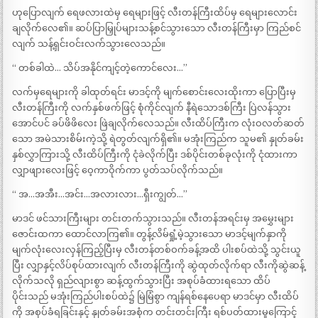
ဟုပြောလျက် ရေဖလားထဲမှ ရေများဖြင့် လီးတန်ကြီးထိပ်မှ ရေများလောင်း
ချလိုက်လေ၏။ ဆပ်ပြာမြှုပ်များသန့်စင်သွားသော လီးတန်ကြီးမှာ ကြည်စင်
လျက် သန့်ရှင်းဝင်းလက်သွားလေသည်။
“ တစ်ခါထဲ… သိပ်အနိုင်ကျင့်တဲ့ကောင်လေး…”
လက်မှရေများကို ခါထုတ်ရင်း မာဒင့်ကို မျက်စောင်းလေးထိုးကာ ပြောပြီးမှ
လီးတန်ကြီးကို လက်နှစ်ဖက်ဖြင့် စုံကိုင်လျက် နီရဲသောဒစ်ကြီး ပြဲလန်သွား
အောင်ပင် ခပ်ဖိဖိလေး ဖြဲချလိုက်လေသည်။ လီးထိပ်ကြီးက လုံးဝလတ်ဆတ်
သော အမဲသားစိမ်းကဲ့သို့ ရဲတွတ်လျက်ရှိ၏။ မအုံးကြည်က သူမ၏ နှုတ်ခမ်း
နှစ်လွှာကြားသို့ လီးထိပ်ကြီးကို ငုံခဲလိုက်ပြီး ဒစ်ပိုင်းတစ်ခုလုံးကို ငုံထားကာ
လျှာဖျားလေးဖြင့် ဝေ့ကာဝိုက်ကာ ပွတ်သပ်လိုက်သည်။
“ အ…အအီး…အင်း…အလားလား…ရှီးကျွတ်…”
မာဒင် ဖင်သားကြီးများ တင်းတက်သွားသည်။ လီးတန်အရင်းမှ အမွှေးများ
ဇောင်းထကာ ထောင်လာကြ၏။ တွန့်လိမ်ရှုံ့မဲ့သွားသော မာဒင့်မျက်နှာကို
မျက်လုံးလေးလှန်ကြည့်ပြီးမှ လီးတန်တစ်ဝက်ခန့်အထိ ပါးစပ်ထဲသို့ သွင်းယူ
ပြီး လျှာနှင့်လိပ်စုပ်ထားလျက် လီးတန်ကြီးကို ဆွဲထုတ်လိုက်ရာ လီးကိုဆွဲဆန့်
လိုက်သလို ရှည်လျားစွာ ဆန့်ထွက်သွားပြီး အစုပ်ခံထားရသော ထိပ်
ပိုင်းသည် မအုံးကြည်ပါးစပ်ထဲ၌ မြဲမြံစွာ ကျန်ရစ်နေပေရာ မာဒင်မှာ လီးထိပ်
ကို အစုပ်ခံရခြင်းနှင့် နှုတ်ခမ်းအစုံက တင်းတင်းကြီး ရစ်ပတ်ထားမှုကြောင့်