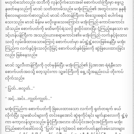
မဟုတ်သော်လည်း ထဘီကို လှန်လိုက်သောအခါ စောက်ပတ်ကြီးမှာ ဖွေးဥ
နုဖတ်နေသည်ကို မာဒင် သတိထားမိသည်။ မအုံးကြည်၏ အတွင်းသား နုနုစို
စိုလေးများထက်စာလျှင်ပင် မာဒင် လီးတန်ကြီးက မီးသွေးရောင် ပေါက်နေ
သေးသည်။ မာဒင် မိန်းမ မလိုးဖူးသေးကြောင်း မအုံးကြည် ကောင်းကောင်း
သိသည်။ စောက်ပတ်ကို မထိမကိုင်ရဲသလို ခွထိုင်ထားပြီး ငုံ့ကြည့်နေသော မာ
ဒင့်ဟန်ပန်ကြီးက အသည်းယားစရာကောင်း၏။ မအုံးကြည် လက်နှင့်ဖုံးထား
သလို လှမ်းဖိထားသောကြောင့် စောက်ပတ်မှာ ခပ်ရွံ့ရွံ့လေးဖြစ်နေပြီး မအုံး
ကြည်က လက်နှင့်ဖုံးသလိုလိုဖြင့် စောက်ပတ်နှစ်ခြမ်းကို ဆွဲဖြဲပေးထားခြင်း
လည်း ဖြစ်နေသည်။
မာဒင် သူ့လီးတန်ကြီးကို ဂုတ်မှနှိမ်ပြီး မအုံးကြည်၏ ပြဲအာအာ ရဲရဲနီသော
စောက်ပတ်အဝသို့ တေ့သွင်းကာ သူ့ဖင်ကြီးကို ရှေ့သို့အနည်းငယ် တိုးကပ်
လိုက်သည်။
“ ပြွတ်…ဗလွတ်…”
“ အင့်…အင်း…ကျွတ်ကျွတ်…”
မအုံးကြည်က စောက်ပတ်ကို ဖြဲပေးထားသော လက်ကို ရုတ်တရက် ဖယ်
လိုက်ပြီး သူမဆံပင်များကို တင်းနေအောင် ဆွဲစုကိုင်ရင်း မျက်နှာလေးကို ရှုံ့မဲ့
ကာ ကော့လန်သွားသည်။ မှိုငုံကြီးအလား ထိပ်ပိုင်းအလုံးအငုံကြီးက မအုံး
ကြည်စောက်ခေါင်းဝသို့ “ပြွတ်”ခနဲ ကျွံအဝင် စောက်ပတ်နှုတ်ခမ်းသားများ