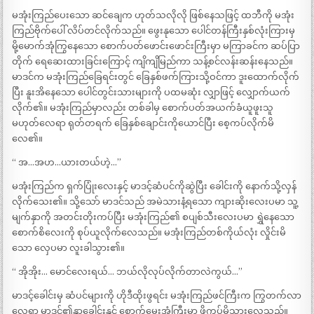
မအုံးကြည်ပေးသော ဆင်ချေက ဟုတ်သလိုလို ဖြစ်နေသဖြင့် ထဘီကို မအုံး
ကြည်ဗိုက်ပေါ် လိပ်တင်လိုက်သည်။ ဖွေးနုသော ပေါင်တန်ကြီးနှစ်လုံးကြားမှ
မို့မောက်အုံကြွနေသော စောက်ပတ်ဖောင်းဖောင်းကြီးမှာ မကြာခင်က ဆပ်ပြာ
တိုက် ရေဆေးထားခြင်းကြောင့် ကျိကျိမြည်ကာ သန့်စင်လန်းဆန်းနေသည်။
မာဒင်က မအုံးကြည်ခြေရင်းတွင် ခြေနှစ်ဖက်ကြားသို့ဝင်ကာ ဒူးထောက်လိုက်
ပြီး နူးအိနေသော ပေါင်တွင်းသားများကို ပထမဆုံး လျှာဖြင့် လျှောက်ယက်
လိုက်၏။ မအုံးကြည်မှာလည်း တစ်ခါမှ စောက်ပတ်အယက်ခံယူဖူးသူ
မဟုတ်လေရာ ရုတ်တရက် ခြေနှစ်ချောင်းကိုယောင်ပြီး စေ့ကပ်လိုက်မိ
လေ၏။
“ အ…အဟ…ယားတယ်ဟဲ့…”
မအုံးကြည်က ရှက်ပြုံးလေးနှင့် မာဒင့်ဆံပင်ကိုဆွဲပြီး ခေါင်းကို နောက်သို့လှန်
လိုက်သေး၏။ သို့သော် မာဒင်သည် အမဲသားနံ့ရသော ကျားဆိုးလေးပမာ သူ့
မျက်နှာကို အတင်းတိုးကပ်ပြီး မအုံးကြည်၏ စပျစ်သီးလေးပမာ ရွှဲနေသော
စောက်စိလေးကို စုပ်ယူလိုက်လေသည်။ မအုံးကြည်တစ်ကိုယ်လုံး လှိုင်းမိ
သော လှေပမာ လူးခါသွား၏။
“ အိုအိုး… မောင်လေးရယ်… ဘယ်လိုလုပ်လိုက်တာလဲကွယ်…”
မာဒင့်ခေါင်းမှ ဆံပင်များကို ဟိုဒီထိုးဖွရင်း မအုံးကြည်ဖင်ကြီးက ကြွတက်လာ
လေရာ မာဒင်၏နှာခေါင်းနှင့် စောက်မွှေးအုံကြီးမှာ ဖိကပ်မိသွားလေသည်။