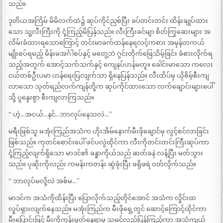
သည်။
ဒုတိယအကြိမ် မိမိလက်ထဲ၌ ဆုပ်ကိုင်ညှစ်ပြီး ခပ်တင်းတင်း ထိန်းချုပ်ထား
သော သူ့လီးကြီးကို ငုံ့ကြည့်မိပြန်သည်။ လီးကြီးခင်မျာ စိတ်ကြွဆေးများ အ
လိမ်းခံထားရသောကြောင့် တင်းမာခက်ထန်နေရလင့်ကစား အမှန်တကယ်
မျိုးစပ်ရမည့် မိန်းမအင်္ဂါစပ်နှင့် မတွေ့ဘဲ ဂွင်းတိုက်ဖြေသိမ့်ခြင်း ခံစားလိုက်ရ
သည့်အတွက် အောင့်သက်သက်နှင့် ကျေနပ်ဟန်မတူ။ ခေါင်းမာသော ကလေး
ငယ်တစ်ဦးပမာ ဟန်ရေးပြလျက်သာ ရှိနေပြန်သည်။ လီးထိပ်မှ ယိုစိမ့်စီးကျ
လာသော သုတ်ရည်လက်ကျန်တို့က ဆုပ်ကိုင်ထားသော လက်ချောင်းများပေါ်
သို့ ပူနွေးစွာ စီးကျလာကြသည်။
“ ဟဲ့…အငယ်…နင်…ဘာလုပ်နေသလဲ…”
မရီးဖြစ်သူ မအုံးကြည်အသံက ဟိုးအိမ်နောက်မီးဖိုချောင်မှ လွင့်စင်လာခြင်း
ဖြစ်သည်။ ကုတင်စောင်းပေါ် ဖင်ပလွဲထိုင်ကာ လီးကိုတင်းတင်းကြီးဆုပ်ကာ
ငုံ့ကြည့်လျက်ရှိသော မာဒင်၏ ခန္ဓာကိုယ်သည် ဆတ်ခနဲ လန့်ပြီး မတ်သွား
သည်။ ပုဆိုးကိုလည်း ကမန်းကတန်း ဆွဲဖုံးပြီး ဖရိုဖရဲ ဝတ်လိုက်သည်။
“ ဘာလုပ်မလို့လဲ အစ်မ…”
မာဒင်က အသံကိုထိန်းပြီး ပြောလိုက်သည့်တိုင်အောင် အသံက လှိုင်းထ
လှုပ်ရှားလျက်နေသည်။ မအုံးကြည်က မီးဖိုရှေ့တွင် ဆောင့်ကြောင့်ထိုင်ကာ
မီးပြောင်းဖြင့် မီးကိုကုန်းမှုတ်နေရာမှ သမင်လည်ပြန်ကြည့်ကာ အသံကျယ်