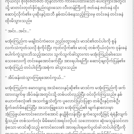
ကိုယ်လုံး ဇိုးဇိုးဇတ်ဇတ် တုန်လာကာ ကားပေးထားသော ပေါင်ကြားအတွင်း
သို့ မာတင်းတုတ်ခိုင်ရှည်လျားသော လီးတန်ကြီးကို ဇတ်ခနဲ ဇတ်ခနဲ ထိုး
ဆောင့်လိုက်၏။ ပုဆိုးနှင့်ထဘီ နှစ်ထပ်ခံနေသည့်ကြားမှ တင်းခနဲ တင်းခနဲ
ထိုးမိသွားသည်။
“ အင်း…အင်း…”
မအုံးကြည်က မချိတင်ကဲလေး ညည်းတွားရင်း မာဒင်၏တင်ပါးကို စွန်
လက်သဲကုတ်သလို စုံကိုင်ပြီး ကုတ်လိုက်၏။ မာဒင့် တစ်ကိုယ်လုံးက ဝုန်းခနဲ
ပေါက်ကွဲသွားဘိသည့်အလား သွက်သွက်ခါသွားကာ မအုံးကြည်ခါးသေး
သေးလေးကို တင်းနေအောင်ဖက်ပြီး အားရပါးရကြီး ဆောင့်ချလိုက်ပြန်၏။
မအုံးကြည် တင်ပါးကြီးအစုံက ခါသွားသည်။
“ အိပ်ခန်းထဲသွားကြရအောင်ကွယ်…”
မအုံးကြည်က မောလျလျ အသံလေးနှင့်ဆို၏။ မာဒင်က မအုံးကြည်ကို ဖက်
ထားလျက်မှ အိပ်ခန်းအတွင်းသို့ တစ်ပတ်လှည့်ပြီး ဝင်လိုက်ကြသည်။ နှစ်
ယောက်စလုံး၏ အသက်ရှူသံတို့က ပူလောင်ပြင်းပြစွာ တစ်ဦးနှင့်တစ်ဦး
ရိုက်ခတ်မိနေကြပြီး အသားဖြူသော မအုံးကြည်၏ မျက်နှာလေးမှာ
အံ့ဩဖွယ်ကောင်းလောက်အောင် နုပျိုစိုလန်းပြီး ရှက်သွေးတို့ဖြင့် ရဲရဲနီလျက်
ရှိသည်။ တစ်သက်လုံး မိမိမောင်အရင်းလိုပင် သဘောထား ဆုံးမသွန်သင်လာ
ခဲ့သော မာဒင်ဆိုသည့် ကောင်လေး၏ အားရပါးရဖက်ပွတ်ခါ တင်ပါးကြီးကို
တဆဆ ဆုပ်နယ်နေခြင်း အရသာမှာ မအုံးကြည်အတွက် တစ်ကြိမ်ဖူးမှ မ