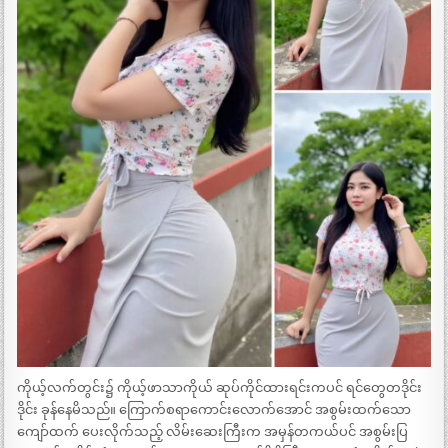
ကိုယ့်လက်တွင်း၌ ကိုယ့်ဖာသာကိုယ် ဆုပ်ကိုင်ထားရင်းကပင် ရင်တွေတဒိုင်း
ဒိုင်း ခုန်နေမိသည်။ ကြောက်စရာကောင်းလောက်အောင် အစွမ်းထက်သော
ကျော်ထက် ပေးလိုက်သည့် လိမ်းဆေးကြီးက အမှန်တကယ်ပင် အစွမ်းပြ