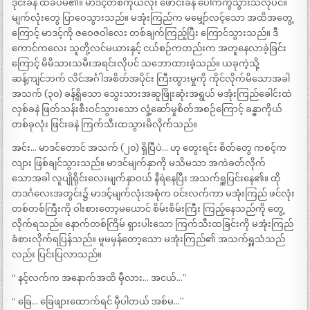
ဒိုင်းခနဲ ထိခပ်မိ၏။ မာဒင့်တစ်ကိုယ်လုံး ဖောင်းခနဲ ပေါက်ကွဲသွားသလိုပင်။
မျက်လုံးတွေ ပြာဝေသွားသည်။ မအုံးကြည်က မမျှော်လင့်သော အထိအတွေ့
ကြောင့် မာဒင့်ကို ဇဝေဇဝါလေး တစ်ချက်ကြည့်ပြီး ကြောင်သွားသည်။ ဒီ
ကောင်ကလေး သူတို့လင်မယားနှင့် ငယ်စဉ်ကတည်းက အတူနေလာခဲ့ခြင်း
ကြောင့် မိမိသားသမီးအရင်းလိုပင် သဘောထားခဲ့သည်။ ယခုကဲ့သို့
ဆန့်ကျင်ဘက် လိင်အင်္ဂါအစိတ်အပိုင်း ကြီးထွားမှုကို ကိုင်လိုက်မိသောအခါ
အသက် (၃၀) ခန့်ရှိသော သွေးသားအဆူဖြိုးဆုံးအရွယ် မအုံးကြည်ခေါင်းထဲ
လှစ်ခနဲ ဖြတ်သန်းစီးဝင်သွားသော လှုံ့ဆော်မှုစိတ်အစဉ်ကြောင့် ခန္ဓာကိုယ်
တစ်ခုလုံး ဖြင်းခနဲ ကြက်သီးထသွားမိလိုက်သည်။
အင်း… မာဒင်တောင် အသက် (၂၀) ရှိပြီပဲ… ဟု တွေးရင်း စိတ်တွေ ကစင့်က
လျား ဖြစ်ချင်သွားသည်။ မာဒင်မျက်နှာကို မသိမသာ အကဲခတ်လိုက်
သောအခါ လူပျိုရိုင်းလေးမျက်နှာဝယ် နီရဲနေပြီး အသက်ရှူပြင်းနေ၏။ ထို
တဒင်္ဂလေးအတွင်း၌ မာဒင့်မျက်လုံးအစုံက ဝင်းလက်ကာ မအုံးကြည် ဖင်လုံး
တစ်တစ်ကြီးကို ဝါးစားတော့မယောင် စိမ်းစိမ်းကြီး ကြည့်နေသည်ကို တွေ့
လိုက်ရသည်။ နောက်တစ်ကြိမ် ရှားပါးသော ကြက်သီးထခြင်းကို မအုံးကြည်
ခံစားလိုက်ရပြန်သည်။ မူမမှန်တော့သော မအုံးကြည်၏ အသက်ရှူသံသည်
လည်း ပြင်းပြလာသည်။
“ နင့်လက်က အနောက်အထိ မှီလား… အငယ်…”
“ ခြေ… ခြေဖျားထောက်ရင် မှီပါတယ် အစ်မ…”