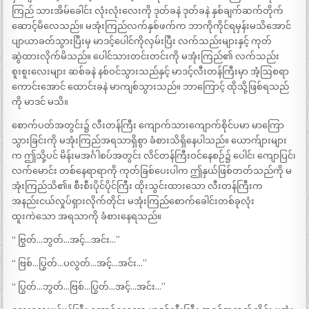
ကြည် သားအိမ်ခေါင်း လုံးလုံးလေးကို ဒုတ်ခနဲ ဒုတ်ခနဲ နှစ်ချက်ဆက်တိုက်
ဆောင့်မိလေသည်။ မအုံးကြည်လက်နှစ်ဖက်က ဘာကိုကိုင်ရမှန်းမသိအောင်
ပျာယာခတ်သွားပြီးမှ မာဒင့်ပေါင်ကိုလှမ်းပြီး လက်သည်းများနှင့် ကုတ်
ဆွဲထားလိုက်မိသည်။ ပေါင်သားတင်းတင်းကို မအုံးကြည်၏ လက်သည်း
စူးစူးလေးများ ဆစ်ခနဲ နစ်ဝင်သွားသည်နှင့် မာဒင့်လီးတန်ကြီးမှာ အံ့ဩစရာ
ကောင်းအောင် ထောင်းခနဲ မာကျစ်သွားသည်။ ဘာကြောင့် ထိုသို့ဖြစ်ရသည်
ကို မာဒင် မသိ။
စောက်ပတ်အတွင်း၌ လီးတန်ကြီး ကျောက်သားကျောက်စိုင်ပမာ မာကြော
သွားခြင်းကို မအုံးကြည်အရသာရှိစွာ ခံစားသိရှိနေပါသည်။ ယောက်ျားများ
က ဤသို့ပင် မိန်းမအင်္ဂါစပ်အတွင်း လိင်တန်ကြီးဝင်နေစဉ်၌ ပေါင်၊ ကျောပြင်၊
လက်မောင်း တစ်နေရာရာကို ကုတ်ခြစ်ပေးပါက ဤနှယ်ဖြစ်တတ်သည်ကို မ
အုံးကြည်သိ၏။ စီးစီးပိုင်ပိုင်ကြီး ထိုးသွင်းထားသော လီးတန်ကြီးက
အနည်းငယ်လှုပ်ရှားလိုက်တိုင်း မအုံးကြည်စောက်ခေါင်းတစ်ခုလုံး
ထူးကဲသော အရသာကို ခံစားနေရသည်။
“ ဗြွတ်…ဘွတ်…အင့်…အင်း…”
“ ဗြစ်…ပြွတ်…ပလွတ်…အင့်…အင်း…”
“ ပြွတ်…ဘွတ်…ဗြစ်…ပြွတ်…အင့်…အင်း…”