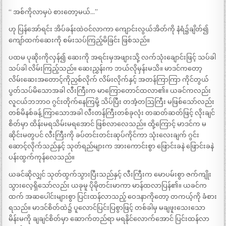
“ အစ်ကိုလာမှပဲ စားတော့မယ်…”
ဟု ပြန်အော်ရင်း အိပ်ခန်းထဲဝင်လာကာ ကျောင်းလွယ်အိတ်ကို နံရံ၌ချိတ်၍
ကျော်ထက်ဆေးကို စမ်းသပ်ကြည့်မိခြင်း ဖြစ်သည်။
ပထမ ပုဆိုးကိုလှန်၍ ဆေးကို အရင်းမှအဖျားသို့ လက်သုံးချောင်းဖြင့် သပ်ခါ
သပ်ခါ လိမ်းကြည့်သည်။ ဆေးညွှန်းက ဘယ်လိုမှန်းမသိ။ မာဒင်ကတော့
လိမ်းဆေးအတောင့်ကိုညှစ်လိုက် လိမ်းလိုက်နှင့် အတန်ကြာကြာ ကိုင်တွယ်
ပွတ်သပ်မိသောအခါ လီးကြီးက မာကြောတောင်ထလာ၏။ ယခင်ကလည်း
လူငယ်ဘဘာဝ ဂွင်းတိုက်နေကြမို့ သိပ်ပြီး တအံ့တဩကြီး မဖြစ်သော်လည်း
တစ်မိနစ်ခန့် ကြာသောအခါ လီးတန်ကြီးတစ်ခုလုံး တဆတ်ဆတ်ဖြင့် လိုးချင်
စိတ်မှာ ထိန်းမရသိမ်းမရအောင် ဖြစ်လာလေသည်။ ထို့ကြောင့် မာဒင်က မ
ဆိုင်းမတွပင် လီးကြီးကို ခပ်တင်းတင်းဆုပ်ကိုင်ကာ သုံးလေးချက် ဂွင်း
ဆောင့်လိုက်သည်နှင့် သုတ်ရည်များက အားကောင်းစွာ ဖြောင်းခနဲ ဖြောင်းခနဲ
ပန်းထွက်ကုန်လေသည်။
ယခင်ဆိုလျှင် သုတ်ထွက်သွားပြီးသည်နှင့် လီးကြီးက မောပမ်းစွာ ဇက်ကျိုး
သွားလေ့ရှိသော်လည်း ယခုမူ ပိုမိုတင်းမာကာ မာန်ထလာပြန်၏။ ယခင်က
ထက် အဆပေါင်းများစွာ ပြင်းထန်လာသည့် ဝေဒနာကိုတော့ တကယ့်ကို ခံစား
ရသည်။ မာဒင်စိတ်ထဲ၌ ပူလောင်ပြင်းပြစွာဖြင့် တစ်ခါမှ မချဖူးသေးသော
မိန်းမကို ချချင်စိတ်မှာ ဆောက်တည်ရာ မရနိုင်လောက်အောင် ပြင်းထန်လာ