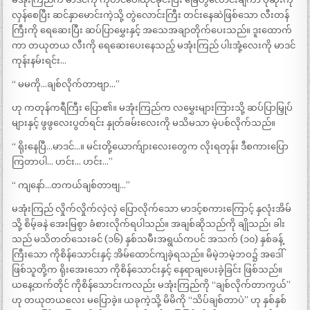
လှန်စေပြီး ဆင်နှာမောင်းကဲ့သို့ တွဲလောင်းကြီး တင်းနေဆဲဖြစ်သော လီးတန်
ကြီးကို ရေဆေးပြီး ဆပ်ပြာမွှေးနှင့် အသေအချာတိုက်ပေးသည်။ ဒူးထောက်
ကာ တယုတယ လီးကို ရေဆေးပေးနေသည့် မအုံးကြည် ပါးအုံ့လေးကို မာဒင်
ကုန်းနမ်းရင်း…
“ မမကို…ချစ်လိုက်တာဗျာ…”
ဟု ကတုန်ကရီကြီး ပြော၏။ မအုံးကြည်က လမွှေးများကြားသို့ ဆပ်ပြာမြှုပ်
များနှင့် ဖွဖွလေးပွတ်ရင်း နှုတ်ခမ်းလေးကို မသိမသာ မဲ့ပစ်လိုက်သည်။
“ ရိုးနေပြီ…မာဒင်…။ မင်းတို့ယောက်ျားလေးတွေက လိုးရတုန်း ဒီစကားပြော
ကြတာပါ… ဟင်း… ဟင်း…”
“ ကျနော်…တကယ်ချစ်တာဗျ…”
မအုံးကြည် လှိုက်လှိုက်လှဲလှဲ ပြောလိုက်သော မာဒင့်စကားကြောင့် နှလုံးအိမ်
သို့ စိမ့်ခနဲ အေးမြစွာ ခံစားလိုက်ရပါသည်။ အချစ်ဆိုသည်ကို ချိုသည်၊ ခါး
သည် မသိတတ်သေးခင် (၁၆) နှစ်သမီးအရွယ်ကပင် အသက် (၁၀) နှစ်ခန့်
ကြီးသော ကိုစိန်သောင်းနှင့် အိမ်ထောင်ကျခဲ့ရသည်။ မိမဲ့ဘမဲ့ဘဝ၌ အဒေါ်
ဖြစ်သူတို့က ရိုးအေးသော ကိုစိန်သောင်းနှင့် နေရာချပေးခဲ့ခြင်း ဖြစ်သည်။
ယနေ့ထက်တိုင် ကိုစိန်သောင်းကလည်း မအုံးကြည်ကို “ချစ်လိုက်တာကွယ်”
ဟု တယုတယလေး မပြောခဲ့။ ယခုကဲ့သို့ မိမိကို “သိပ်ချစ်တာပဲ” ဟု နှစ်နှစ်