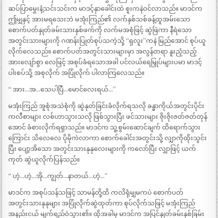
ဆပ်ပြာမွှေးနံ့သင်းသင်းက မာဒင့်နှာခေါင်းထဲ စူးကနဲဝင်လာသည်။ မာဒင်က
ဤမျှနှင့် အားမရသေးဘဲ မအုံးကြည်၏ လက်နှစ်သစ်ခန့်ထူအမ်းသော
စောက်ပတ်နှုတ်ခမ်းသားနှစ်ဖက်ကို လက်မအစုံဖြင့် ဆွဲဖြဲကာ နီရဲသော
အတွင်းသားများကို ဂဏန်းပြုတ်စုပ်သကဲ့သို့ “ရှလူး”ကနဲ မြည်အောင် စုပ်ယူ
လိုက်လေသည်။ စောက်ပတ်အတွင်းသားများမှာ အလွန်တရာ နူးညံ့သည့်
အားလျော်စွာ လေဖြင့် အစုပ်ခံရသောအခါ ပင်လယ်ရေမြှုပ်များပမာ မာဒင့်
ပါးစပ်သို့ အစုလိုက် အပြုံလိုက် ပါလာကြလေသည်။
“ အား…အ…သေပါပြီ…မောင်လေးရယ်…”
မအုံးကြည် အူစုံအသဲစုံကို ဆွဲနုတ်ခြင်းခံလိုက်ရသလို ခန္ဓာကိုယ်အတွင်းပိုင်း
ကလီစာများ လစ်ဟာသွားသလို ဖြစ်သွားပြီး ဖင်သားများ ဇိုးဇိုးဇတ်ဇတ်တုန်
အောင် ခံစားလိုက်ရရှာသည်။ မာဒင်က သူ့စွမ်းဆောင်ချက် ထိရောက်သွား
ကြောင်း သိလေလေ ပိုမိုကဲလာကာ စောက်ခေါင်းအတွင်းသို့ လျှာကိုထိုးသွင်း
ပြီး ပျော့အိသော အတွင်းသားနုနုလေးများကို ကလော်ပြီး လျှာဖြင့် ယက်
ကုတ် ဆွဲယူလိုက်ပြန်သည်။
“ ဟဲ့…ဟဲ့…အို…ကျွတ်…နာတယ်…ဟဲ့…”
မာဒင်က အစုပ်သန်သဖြင့် သာမန်တို့ထိ ကလိရုံမျှမကပဲ စောက်ပတ်
အတွင်းသားနုနုများ အပြုံလိုက်ဆွဲထုတ်ကာ စုပ်လိုက်သဖြင့် မအုံးကြည်
အနည်းငယ် မျက်ရည်ဝဲသွား၏။ ထိုအခါမှ မာဒင်က အပြင်နှုတ်ခမ်းနှစ်ခြမ်း