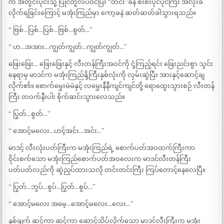
က အတွင်းပိုင်းသို့ ပြိုင်တူလိပ်ဝင်ပြီး “တင်း”ခနဲ စီးစီးပိုင်ပိုင်ကြီး အလိုးခံ
လိုက်ရခြင်းကြောင့် မအုံးကြည်မှာ ကော့ခနဲ ဆတ်ဆတ်ခါသွားရသည်။
“ ဗြစ်…ပြစ်…ပြစ်…ဗြစ်…စွတ်…”
“ ဟ…အအား…ကျွတ်ကျွတ်…ကျွတ်ကျွတ်…”
ဖြေးဖြေး… ဖြေးဖြေးနှင့် လီးတန်ကြီးအဝင်ကို ငုံ့ကြည့်ရင်း ဖြေးညင်းစွာ သွင်း
နေရာမှ မာဒင်က မအုံးကြည်နို့ကြီးနှစ်လုံးကို လှမ်းဆွဲပြီး အားနှင့်ဆောင့်ချ
လိုက်၏။ စောက်မွှေးမဲမဲနှင့် လမွှေးနီနီကျင်ကျင်တို့ ရောထွေးသွားစဉ် လီးတန်
ကြီး တဝက်နီးပါး စိုက်ဆင်းသွားလေသည်။
“ ပြွတ်…စွတ်…”
“ အောင့်မလေး…ဟင့်အင်း…အင်း…”
မာဒင့် လီးလုံးပတ်ကြီးက မအုံးကြည်ရဲ့ စောက်ပတ်အဝထက်ကြီးကာ
ဝိုင်းစက်သော မအုံးကြည်စောက်ပတ်အဝလေးက မာဒင်လီးတန်ကြီး
ပတ်ပတ်လည်ကို ဆွဲညှပ်ထားသလို တင်းတင်းကြီး ကြပ်တောင့်နေလေပြီ။
“ ပြွတ်…ဘွပ်…စွပ်…ပြွတ်…စွပ်…”
“ အောင့်မလေး အမေ့…အောင့်မလေး…လေး…”
နှစ်ချက် ဆင့်ကာ ဆင့်ကာ ဆောင့်သိပ်လိုက်သော မာဒင်လီးကြီးက မအုံး