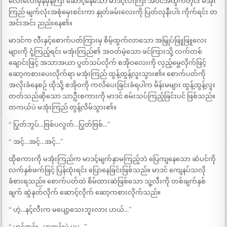
လေးလေးမှန်မှန်ကြီး ဆောင့်နေသော မာဒင့်လီးကြီး အဝင်အထွက်တိုင်း မအုံး
ကြည် မျက်လုံးအစုံမှေးစင်းကာ နှုတ်ခမ်းလေးကို ပြတ်လုနီးပါး ကိုက်ရင်း တ
အင်းအင်း ညည်းနေ၏။
မာဒင်က လီးနှင့်စောက်ပတ်ကြားမှ စိမ့်ထွက်လာသော အမြှုပ်ဖြူဖြူလေး
များကို ငုံ့ကြည့်ရင်း မအုံးကြည်၏ အဝတ်မဲ့သော ဖင်ကြားသို့ လက်တစ်
ချောင်းဖြင့် အသာအယာ ပွတ်သပ်လိုက် စအိုဝလေးကို လှည့်မွှေလိုက်ဖြင့်
ဆော့ကစားပေးလိုက်ရာ မအုံးကြည် ထွန့်ထွန့်လူးသွား၏။ စောက်ပတ်ကို
အလိုးခံနေစဉ် ထိုသို့ စအိုဝကို ကလိပေးခြင်းခံရပါက မိန်းမများ ထွန့်ထွန့်လူး
တတ်သည်ဆိုသော သာဦးစကားကို မာဒင် စမ်းသပ်ကြည့်ခြင်းပင် ဖြစ်သည်။
တကယ်ပဲ မအုံးကြည် တွန့်လိမ်သွား၏။
“ ပြွတ်ဘွပ်…ဗြစ်ပလွတ်…ပြွတ်ဗြစ်…”
“ အင့်…အင့်…အင့်…”
ထိုစကားကို မအုံးကြည်က မာဒင့်မျက်နှာမကြည့်ဘဲ ပြေကျနေသော ဆံပင်ကို
လက်နှစ်ဖက်ဖြင့် ပြန်ထုံးရင်း ပြောနေခြင်းဖြစ်သည်။ မာဒင် ကျေနပ်သလို
ခံစားရသည်။ စောက်ပတ်ထဲ စိမ်ထားဆဲဖြစ်သော သူ့လီးကို တစ်ချက်နှစ်
ချက် ဆွဲနုတ်လိုက် ဆောင့်လိုက် ဆော့ကစားလိုက်သည်။
“ ဟဲ့…နင့်လီးက မပျော့သေးဘူးလား ဟယ်…”
“ ဟင့်အင်း…မာတုန်းပဲ မမ…”