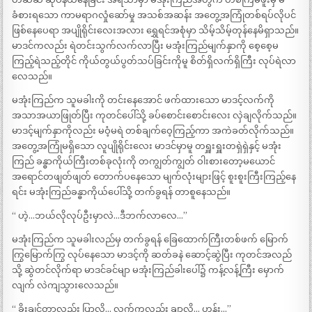
ခံစားရသော ကာမရာဂလှုံဆော်မှု အသစ်အဆန်း အတွေ့အကြုံတစ်ရပ်လိုပင်
ဖြစ်နေပေရာ အပျိုရိုင်းလေးအလား ရွှေရင်အစုံမှာ သိမ့်သိမ့်တုန်နေမိရှာသည်။
မာဒင်ကလည်း ရဲတင်းသွက်လက်လာပြီး မအုံးကြည်မျက်နှာကို စေ့စေ့မ
ကြည့်ရဲသည့်တိုင် ကိုယ်တွယ်ပွတ်သပ်ခြင်းကိုမူ စိတ်ရှိလက်ရှိကြီး လုပ်ရဲလာ
လေသည်။
မအုံးကြည်က သူမခါးကို တင်းနေအောင် ဖက်ထားသော မာဒင့်လက်ကို
အသာအယာဖြုတ်ပြီး ကုတင်ပေါ်သို့ ခပ်စောင်းစောင်းလေး လှဲချလိုက်သည်။
မာဒင့်မျက်နှာကိုလည်း မဝံ့မရဲ တစ်ချက်ဝေ့ကြည့်ကာ အကဲခတ်လိုက်သည်။
အတွေ့အကြုံမရှိသော လူပျိုရိုင်းလေး မာဒင်မှာမူ တရှူးရှူးတရှဲရှဲနှင့် မအုံး
ကြည် ခန္ဓာကိုယ်ကြီးတစ်ခုလုံးကို တကျွတ်ကျွတ် ဝါးစားတော့မယောင်
အရောင်တဖျတ်ဖျတ် တောက်ပနေသော မျက်လုံးများဖြင့် စူးစူးကြီးကြည့်နေ
ရင်း မအုံးကြည်ခန္ဓာကိုယ်ပေါ်သို့ တက်ခွရန် တာစူနေသည်။
“ ဟဲ့…ဘယ်လိုလုပ်ဦးမှာလဲ…ဒီဘက်လာလေ…”
မအုံးကြည်က သူမခါးလည်မှ တက်ခွရန် ခြေထောက်ကြီးတစ်ဖက် မြောက်
ကြွမြောက်ကြွ လုပ်နေသော မာဒင့်ကို ဆတ်ခနဲ ဆောင့်ဆွဲပြီး ကုတင်အလည်
သို့ ဆွဲတင်လိုက်ရာ မာဒင်ခင်မျာ မအုံးကြည်ခါးပေါ်၌ ကန့်လန့်ကြီး မှောက်
လျက် လဲကျသွားလေသည်။
“ ခိုးချင်တာလည်း ပြာလို့… လက်ကလည်း ချာလို့… ဟွန်း…”