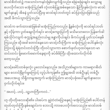
မာဒင်စိတ်ထဲ၌ ကသောင်းကနင်းဖြစ်လျက်ရှိသည်။ ဖြေးဖြေးချင်း လျှောချ
ပေးလိုက်သော မအုံးကြည်၏ လုံးတစ်ပြူအစ်နေသော နို့ကြီးနှစ်လုံးက မာဒင်
မျက်နှာနှင့် အိခနဲ ပွတ်သပ်ပြီးမှ မာဒင်ရင်ဘတ်တွင် ခပ်ပြားပြားဖြစ်သည်
အထိ ဖိကပ်သွားကြသည်။
မာဒင်က ဖက်ထားဆဲဖြစ်ခါ မအုံးကြည်ကလည်း နို့နှစ်လုံးကို မာဒင်ရင်ဘတ်
နှင့် လှိမ့်ကာ ပွတ်ချေလိုက်ရင်း မာဒင့်ကျောပြင်ကို မသိမသာလေး ပြန်ဖက်ခါ
ရစ်သိုင်းလျက် စက္ကန့်အနည်းငယ်မျှ ခန္ဓာကိုယ်ချင်း ဖိကပ်ပူး၍ ပွတ်သပ်နေမိ
ကြသည်။ ထိုအခါ တောင်နေသော မာဒင့်လီးကြီးက မအုံးကြည် ပေါင်နှစ်လုံး
ကြားသို့ ရဲရဲတင်းတင်းကြီး တိုးဝင်သွားကာ စောက်ဖုတ်ဟုထင်ရသော မာ
တင်းတင်း မို့မောက်မောက်နေရာကို ခပ်ဖိဖိကြီး ထိုးထောက်လိုက်မိ
တော့သည်။
မာဒင့်ခေါင်းတစ်ခုလုံး ပူလောင်နေသည်။ အသိဉာဏ်များက ကာမရာဂစိတ်
များ လောင်မြိုက်မှုကြောင့် လွင့်ပါးကုန်၏။ ဤမျှအထိ တစ်ဦးနှင့် တစ်ဦး
အပေးအယူ သိရှိလာမှုအတွက် မအုံးကြည်က မာဒင့်ပခုံးပေါ် မျက်နှာလေး
ဝှက်လိုက်ရင်း။
“ အဟင့်…ဟင့်…သူ့ဟာကြီးကလဲ…”
ဟု တိုးတိုးလေးဆို၏။ ပါးစပ်က ချွဲတဲတဲပြောနေစဉ် မအုံးကြည်၏ ပေါင်တန်
တုတ်တုတ်ကြီးနှစ်ချောင်းက ဘေးသို့ ကားပေးလိုက်လေသည်။ မာဒင်တစ်