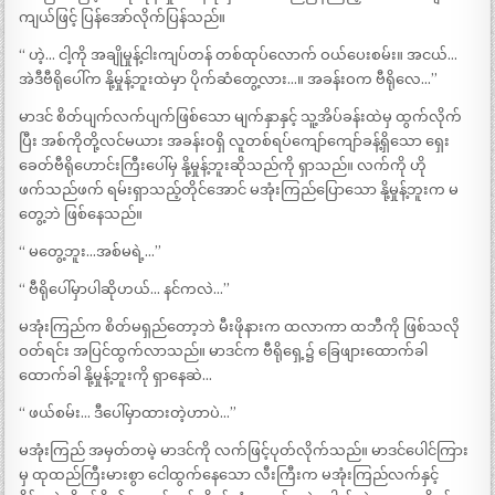
ကျယ်ဖြင့် ပြန်အော်လိုက်ပြန်သည်။
“ ဟဲ့… ငါ့ကို အချိုမှုန့်ငါးကျပ်တန် တစ်ထုပ်လောက် ဝယ်ပေးစမ်း။ အငယ်…
အဲဒီဗီရိုပေါ်က နို့မှုန့်ဘူးထဲမှာ ပိုက်ဆံတွေ့လား…။ အခန်းဝက ဗီရိုလေ…”
မာဒင် စိတ်ပျက်လက်ပျက်ဖြစ်သော မျက်နှာနှင့် သူ့အိပ်ခန်းထဲမှ ထွက်လိုက်
ပြီး အစ်ကိုတို့လင်မယား အခန်းဝရှိ လူတစ်ရပ်ကျော်ကျော်ခန့်ရှိသော ရှေး
ခေတ်ဗီရိုဟောင်းကြီးပေါ်မှ နို့မှုန့်ဘူးဆိုသည်ကို ရှာသည်။ လက်ကို ဟို
ဖက်သည်ဖက် ရမ်းရှာသည့်တိုင်အောင် မအုံးကြည်ပြောသော နို့မှုန့်ဘူးက မ
တွေ့ဘဲ ဖြစ်နေသည်။
“ မတွေ့ဘူး…အစ်မရဲ့…”
“ ဗီရိုပေါ်မှာပါဆိုဟယ်… နင်ကလဲ…”
မအုံးကြည်က စိတ်မရှည်တော့ဘဲ မီးဖိုနားက ထလာကာ ထဘီကို ဖြစ်သလို
ဝတ်ရင်း အပြင်ထွက်လာသည်။ မာဒင်က ဗီရိုရှေ့၌ ခြေဖျားထောက်ခါ
ထောက်ခါ နို့မှုန့်ဘူးကို ရှာနေဆဲ…
“ ဖယ်စမ်း… ဒီပေါ်မှာထားတဲ့ဟာပဲ…”
မအုံးကြည် အမှတ်တမဲ့ မာဒင်ကို လက်ဖြင့်ပုတ်လိုက်သည်။ မာဒင်ပေါင်ကြား
မှ ထုထည်ကြီးမားစွာ ငေါထွက်နေသော လီးကြီးက မအုံးကြည်လက်နှင့်