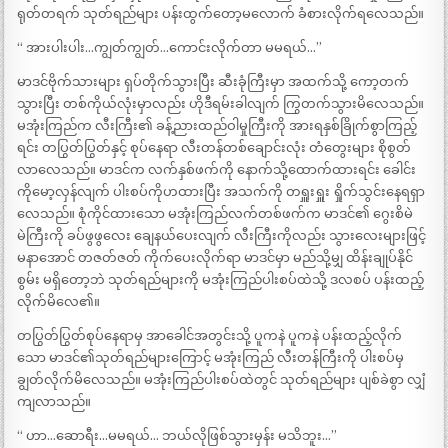
ရုတ်တရက် သုတ်ရည်များ ပန်းထွက်တော့မလောက် ခံစားလိုက်ရလေသည်။
“ အားပါးပါး…ကျွတ်ကျွတ်…ကောင်းလိုက်တာ မမရယ်…”
မာဒင်ဗိုက်သားများ ရှပ်တိုက်သွားပြီး ဆီးခုံကြီးမှာ အထက်သို့ ကော့တက်
သွားပြီး တစ်ကိုယ်လုံးမှာလည်း ဟိုဒီရမ်းခါလျက် ကြွတက်သွားမိလေသည်။
မအုံးကြည်က လီးကြီး၏ ခန့်ညားထည်ဝါမှုကြီးကို အားရနှစ်ခြိုက်စွာကြည့်
ရင်း တပြွတ်ပြွတ်နှင့် စုပ်နေရာ လီးတန်တစ်ချောင်းလုံး တံတွေးများ စိုစွတ်
လာလေသည်။ မာဒင်က လက်နှစ်ဖက်ကို နောက်သို့ထောက်ထားရင်း ခေါင်း
ကိုမော့လှန်လျက် ပါးစပ်ကိုဟထားပြီး အသက်ကို တရှူးရှူး ရှိုက်သွင်းနေရရှာ
လေသည်။ စုံကိုင်ထားသော မအုံးကြည်လက်တစ်ဖက်က မာဒင်၏ ဂွေးစိမဲ
မဲကြီးကို ခပ်ဖွဖွလေး ချေနယ်ပေးလျက် လီးကြီးကိုလည်း သွားလေးများဖြင့်
မနာအောင် တဇတ်ဇတ် ကိုက်ပေးလိုက်ရာ မာဒင်မှာ မည်သို့မျှ ထိန်းချုပ်နိုင်
စွမ်း မရှိတော့ဘဲ သုတ်ရည်များကို မအုံးကြည်ပါးစပ်ထဲသို့ ဒလစပ် ပန်းထည့်
လိုက်မိလေ၏။
တပြွတ်ပြွတ်စုပ်နေရာမှ အာခေါင်အတွင်းသို့ ပူကနဲ ပူကနဲ ပန်းထည့်လိုက်
သော မာဒင်၏သုတ်ရည်များကြောင့် မအုံးကြည် လီးတန်ကြီးကို ပါးစပ်မှ
ချွတ်လိုက်မိလေသည်။ မအုံးကြည်ပါးစပ်ထဲတွင် သုတ်ရည်များ ပျစ်ခဲစွာ လျှံ
ကျလာသည်။
“ ဟာ…ဆောရီး…မမရယ်… ဘယ်လိုဖြစ်သွားမှန်း မသိဘူး…”