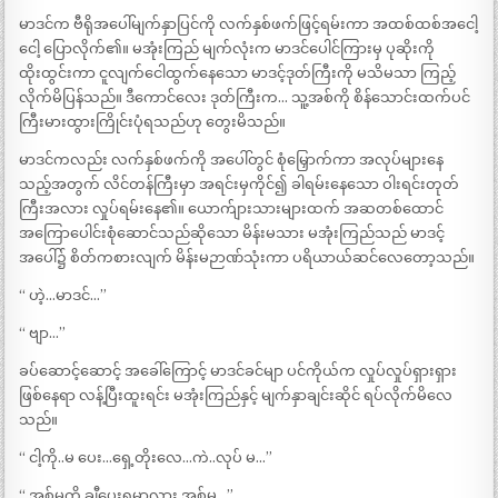
မာဒင်က ဗီရိုအပေါ်မျက်နှာပြင်ကို လက်နှစ်ဖက်ဖြင့်ရမ်းကာ အထစ်ထစ်အငေါ့
ငေါ့ ပြောလိုက်၏။ မအုံးကြည် မျက်လုံးက မာဒင်ပေါင်ကြားမှ ပုဆိုးကို
ထိုးထွင်းကာ ငူလျက်ငေါထွက်နေသော မာဒင့်ဒုတ်ကြီးကို မသိမသာ ကြည့်
လိုက်မိပြန်သည်။ ဒီကောင်လေး ဒုတ်ကြီးက… သူ့အစ်ကို စိန်သောင်းထက်ပင်
ကြီးမားထွားကြိုင်းပုံရသည်ဟု တွေးမိသည်။
မာဒင်ကလည်း လက်နှစ်ဖက်ကို အပေါ်တွင် စုံမြှောက်ကာ အလုပ်များနေ
သည့်အတွက် လိင်တန်ကြီးမှာ အရင်းမှကိုင်၍ ခါရမ်းနေသော ဝါးရင်းတုတ်
ကြီးအလား လှုပ်ရမ်းနေ၏။ ယောက်ျားသားများထက် အဆတစ်ထောင်
အကြောပေါင်းစုံဆောင်သည်ဆိုသော မိန်းမသား မအုံးကြည်သည် မာဒင့်
အပေါ်၌ စိတ်ကစားလျက် မိန်းမဉာဏ်သုံးကာ ပရိယာယ်ဆင်လေတော့သည်။
“ ဟဲ့…မာဒင်…”
“ ဗျာ…”
ခပ်ဆောင့်ဆောင့် အခေါ်ကြောင့် မာဒင်ခင်မျာ ပင်ကိုယ်က လှုပ်လှုပ်ရှားရှား
ဖြစ်နေရာ လန့်ပြီးထူးရင်း မအုံးကြည်နှင့် မျက်နှာချင်းဆိုင် ရပ်လိုက်မိလေ
သည်။
“ ငါ့ကို..မ ပေး…ရှေ့တိုးလေ…ကဲ..လုပ် မ…”
“ အစ်မကို ချီပေးရမှာလား အစ်မ…”