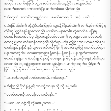
အတွင်းအောက်ခြေကို လျှာစောင်းလေးထိုးထည့်ပြီး အလျားလိုက်
အထက်အောက် ကော်ကော်ပြီး ယက်တင်ပေးလိုက်သည်။
“ အိုးကွယ်…ကောင်းလှချည်လား…. မောင်လေးရယ်… အင့်… ဟင်း…”
မအုံးကြည်ခါးကို ဟိုနွဲ့ဒီယမ်းပြုရင်း သူ့မနို့ကြီးနှစ်လုံးကို လက်နှစ်ဖက်ဖြင့် စု
ကိုင်ဆုပ်ညှစ်နေမိရှာလေသည်။ မာဒင်က မနားတမ်း ထိုးယက်ပေးပြီးမှ
စောက်စိအောက်ခြေမှ ညိုမဲမဲကျင်ငယ်ဝလေးကို လျှာဖျားလေး ခပ်တောင့်
တောင့်ပြုကာ တင်းကနဲဆောင့်ထိုးလိုက်ရာ မအုံးကြည် “အား”ကနဲ အော်ရင်း
မာဒင့်မျက်နှာကြီးနှင့် သူမစောက်ပတ်ကြီးကို အတင်းဆွဲဖိ၍ စောက်ရည်များ
ပန်းထုတ်လိုက်ပါလေတော့သည်။ ရှီးကနဲ… ရှီးကနဲ… ပန်းထွက်လာသော
စောက်ရေများက မာဒင့်မျက်နှာကို စပရေးဂန်းဖြင့် ပန်းသလို ဗရနှံ့ပန်းမိသွား
လေသည်။ မွှေးချိုစူးရှသော စောက်ရည်နံ့က ယောက်ျားသုတ်ရည်နံ့ထက်
ပြင်းသည်ကို မာဒင် လက်တွေ့ခံစားလိုက်ရလေသည်။
“ အ…ကန်တော့ပါ မောင်လေးရယ်…ကန်တော့…”
မအုံးကြည် ငိုသံနွဲ့နွဲ့နှင့် အားတုံ့အားနာ တိုးတိုးပြော၏။
“ မောင်လေးကို…မမလိုးပေးမယ်နော်…”
“ မမက…ကျနော့်ကို လိုးပေးမှာလား…”