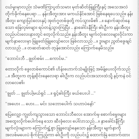
ငယ်မှုးမှာလည်း သံမဏိကြာပွတ်သမား မုတ်ဆိတ်ဖြူကြီးနှင့် အသေအလဲ
တိုက်ခိုက်နေပေရာ …. နန်းအီတူးအား မကယ်နိင်အောင် ဖြစ်နေရပေသည်။ နန်း
အီတူး ကျောပြင်လေးနှင့် အုတ်ဂူတစ်ခုတို့ ကပ်သွားမိ၏ …။ နောက်ဆုတ်နေ
သော ခြေလှမ်းများ ရပ်တန့်သွားကြပြီး .. နှာခေါင်းနီကြီး ဓါးဦးက နန်းအီတူး
လည်ပင်းလေးနားတွင် တေ့လိုက်သည်။ နန်းအီတူး မျက်လုံးလေးများဝိုင်းကာ
မျက်နှာလေးမှာ ဖြူဖတ်ဖြူလျော်လေး ဖြစ်လာသည် …။ ဒူးများ ညွတ်ခွေချင်
လာသည် …။ တဆတ်ဆတ် တုန်အောင်လည်း ကြောက်နေမိသည်။
”ဘောင်းဘီ …ချွတ်စမ်း …..ကောင်မ..”
တောလိုက် ခွေးတစ်ကောင်၏ ဟိန်းဟောက်သံမျိုးဖြင့် အမိန့်ပေးလိုက်သည်
…။ အီတူးက တုန့်ဆိုင်းနေလေရာ ဓါးဦးက လည်ပင်းအသားထဲသို့ နင့်ကနဲ ဝင်
လာလေ၏၊
”ချွတ် …. ချွတ်ပါ့မယ်ရှင် ….။ ရှင့်ဓါးကြီး ဖယ်ပေးပါ …”
”အဟေး …. ဟေး….. မင်း သဘောပေါက် သဟာပဲနော်”
ပြေလျှော ကျွတ်ကျသွားသော ဘောင်းဘီလေး အောက်မှ စောက်မွှေးများ
အထွေးလိုက်ပေါက်နေ သော ဆီးခုံလေး ပေါ်လာသည်….။ နှာခေါင်းနီကြီး
မျက်လုံးများက ကြောက်ရွံ့စွာ ဖြူလျော်နေသော နန်းအီတူး မျက်နာကို
အလစ်မပေးပဲ စိုက်ကြည့်ကာ ဓါးဦးကို လည်ပင်း၌ ထောက်မြဲ ထောက်ထား