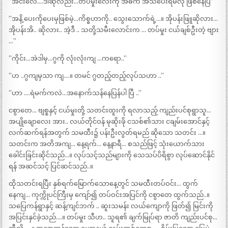
”အင်းလေ….ဒါဆိုလည်း…တပ်မှုးလေးကို အဓိက အသိပေးရမလို ဖြစ်နေပြီ”
”အနိ့ ပေးကိုပေးမှဖြစ်မဲ့…ကိစ္စဟာကို.. သွေးသောက်ရဲ့…။ အိုပန်းဖြူဆိုလား…
အိုပန်းအိ.. ဆိုလား.. အဲ့ဒီ .. သတို့သမီးလောင်းက … တပ်မှုး ငယ်ချစ်ဦးတဲ့ ဗျား
…”
”ကိုင်း…အဲဒါမှ…ဂွကို လုံးလုံးကျ …ကရော..”
”ဟ ..ဂွကျမှသာ ကျ….။ တမင် ဂွတည့်တည့်လုပ်သဟာ ..”
”ဟာ ….ရဲမက်ကလဲ…အနောက်သန်နေပြန်ပါ ပြီ ..”
ငစွာတေ… ဗျစ္စနှင့် ငယ်မှုးတို့ သတင်းထူးကို ရလာသည့် ကျည်းပင်စုရွာသူ…
အပျိုချောလေး အား.. လယ်တိုင်ဝန် မုဆိုးဖို ငသစ်၏သား ငချမ်းအောင်နှင့်
လက်ဆက်ရန်အတွက် သမထီး၌ ပန်းဦးလွတ်ရမည် ဆိုသော သတင်း …။
သတင်းက အတိအကျ… နေ့ရက်… နေ့နာရီ… စသည်ဖြင့် သုံးယောက်သား
ခေါင်းခြင်းဆိုင်သည်…။ လုပ်သင့်သည်များကို သေသပ်ပိရိစွာ လုပ်ဆောင်နိုင်
ရန် အဆင်သင့် ပြင်ဆင်သည်..။
ထိုသတင်းရပြီး နှစ်ရက်မြောက်သောနေ့တွင် သမထီးတပ်ဝင်း… ထွက်
နေကျ… ကုက္ကိုပင်ကြီးမှ ကျော်၍ တပ်ဝင်းအပြင်ကို ငစွာတေ ထွက်သည်..။
သပြေကန်ရွာနှင့် ဆန့်ကျင်ဘက် .. ဆူးသမန်း လယ်ကျောကို ဖြတ်၍ မြင်းကို
အပြင်းနှင်ခဲ့သည်….။ တပ်မှုး သီဟ.. သူရ၏ ချက်မြုပ်ရာ ဇာတိ ကျည်းပင်စု…