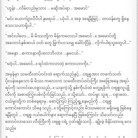
”ဟွန်း …လိမ်လည်မုသား … မဆိုအပ်ရာ .. အမောင်”
”မင်း ယောက်ျားပီပီပါ နှမရယ် … ယုံပါ…။ အခု အချိန်ဖြင့် .. တာဝန်တွေ ရှိနေ
သေးသဟာမို့ပါ ..”
”အင်းပါလေ…. မိ မိဿတို့က မိန်းကလေးပါ အမောင် ..။ အမောင်တို့
အတောင်နှစ်ဆယ် ဝတ် တွေ မြွက်ဟသမျှ ခေါင်းငြိမ့် .. လိုက်ပါရသူတွေပါ….”
”အနှော …စကားနာထိုးလေဘိလား …နှမငယ်…”
”မဝံ့ပါ…အမောင်…။ ရင်ထဲကလာတဲ့ စကားဟာကိုး..”
အမှန်မှာ သမထီးတပ်ဝင်းထဲ ရောက်သည်နှင့်… ငဗျစ္စအား တဖက်သတ်
ပိုးပန်းနေသော မိ မိဿ ကလေးက သမထီးတပ်ဝင်းကြီး အခြေအနေ အရပ်
ရပ်ကို သတင်းပေးရှာသည်…။ ယခုကဲ့သို့ နှစ်ကိုယ်ထဲ တွေ့ရခိုက် ငဗျစ္စလူပျို
လီးကို အစာကြွေးပစ်လိုက်ခြင်သည်…။ သို့သော်… တပ်မှုး သူရ … ငစွာတေ..
ငယ်မှုးတို့က တစ်နေရာမှ.. စောင့်ကြပ် ကြည့်ရှု့နေမည်ကို … ငဗျစ္စ
ကောင်းကောင်း သိနေ သည်…။ ထို့ကြောင့်လည်း မိဿမလေး မရိုးမရွ ဖြစ်နေ
ချိန်တွင် … ငဗျစ္စ ဂယ်ပေါက်နား ရောက်နေပြီ ဖြစ်ကြောင်း သိသော်လည်း
တောင်လာသော လီးကြီးကို ငဗျစ္စ ငရံ့ ဂုတ်ချိုးသလို… ချိုးဖဲ့ ဖိနိပ်ထားရ လေ
သည်။