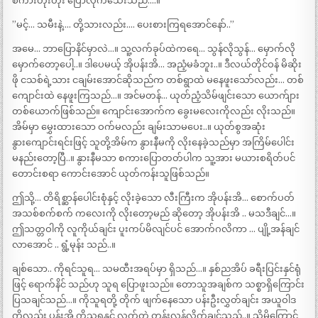
စကားတိုးတိုး ပြောလိုက်သေးသည်….။
”မင့်… သမီးနဲ့…. တို့သားလည်း…. ပေးစားကြရအောင်နော်..”
အမေ… ဘာပြောနိင်မှာလဲ…။ သူ့လက်ခုပ်ထဲကရေ… သွန်လိုသွန်… မှောက်လို
မှောက်တော့ပေါ့..။ ဒါပေမယ့် အိုပန်းအိ… အညံ့မခံဘူး..။ ဒီလယ်တိုင်ဝန် မိဆိုး
ဖို ငသစ်ရဲ့သား ငချမ်းအောင်ဆိုသည်က တစ်ရွာထဲ မနေဖူးသော်လည်း… တစ်
ကျောင်းထဲ နေဖူးကြသည်…။ အင်မတန်… ယုတ်ညံ့သိမ်ဖျင်းသော ယောက်ျား
တစ်ယောက်ဖြစ်သည်။ ကျောင်းအောက်က ခွေးမလေးကိုလည်း လိုးသည်။
အိမ်မှာ မွှေးထားသော ဝက်မလည်း ချမ်းသာမပေး..။ ယုတ်စွအဆုံး
နွားကျောင်းရင်းဖြင့် သူတို့အိမ်က နွားနီမကို လိုးနေခဲ့သည်မှာ အကြိမ်ပေါင်း
မနည်းတော့ပြီ..။ နွားနီမသာ စကားပြောတတ်ပါက သူ့အား မယားစရိတ်ပင်
တောင်းစရာ ကောင်းအောင် ယုတ်ကန်းသူဖြစ်သည်။
ဤသို့… တိရိစ္ဆာန်ပေါင်းစုံနှင့် လိုးခဲ့သော လီးကြီးက အိုပန်းအိ… စောက်ပတ်
အသစ်စက်စက် ကလေးကို လိုးတော့မည် ဆိုတော့ အိုပန်းအိ .. မသဒီချင်…။
ဤသတ္တဝါကို လူကိုယ်ချင်း ပူးကပ်မိလျင်ပင် အောက်ဂလိကာ … ပျို့အန်ချင်
လာအောင် .. ရွံ့မုန်း သည်..။
ချစ်သော.. ကိုရင်သူရ… သမထီးအရပ်မှာ ရှိသည်…။ နှစ်ညအိပ် ခရီးပြင်းနှင်ရုံ
ဖြင့် ရောက်နိင် သည်ဟု သူရ ပြောဖူးသည်။ တောသူအချစ်က သစ္စာရှိကြောင်း
ပြသချင်သည်…။ ကိုသူရတို့ တိုက် ဖျက်နေသော ပန်းဦးလွှတ်ချင်း အယူဝါဒ
ကိုလည်း ပန်းအိ ကိုသူရနှင့် လက်တွဲ တွန်းလှန်လိုက်ချင်သည်..။ သို့မို့ကြောင့်