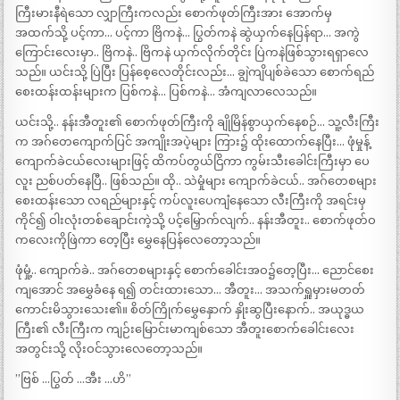
ကြီးမားနီရဲသော လျှာကြီးကလည်း စောက်ဖုတ်ကြီးအား အောက်မှ
အထက်သို့ ပင့်ကာ… ပင့်ကာ ဗြိကနဲ… ပြွတ်ကနဲ ဆွဲယှက်နေပြန်ရာ… အကွဲ
ကြောင်းလေးမှာ.. ဗြိကနဲ.. ဗြိကနဲ ယှက်လိုက်တိုင်း ပြဲကနဲဖြစ်သွားရရှာလေ
သည်။ ယင်းသို့ ပြဲပြီး ပြန်စေ့လေတိုင်းလည်း… ချွဲကျိပျစ်ခဲသော စောက်ရည်
စေးထန်းထန်းများက ပြစ်ကနဲ… ပြစ်ကနဲ… အံကျလာလေသည်။
ယင်းသို့.. နန်းအီတူး၏ စောက်ဖုတ်ကြီးကို ချိုမြိန်စွာယှက်နေစဉ်… သူ့လီးကြီး
က အဂ်တေကျောက်ပြင် အကျိုးအပဲ့များ ကြား၌ ထိုးထောက်နေပြီး… ဖုံမှုန့်
ကျောက်ခဲငယ်လေးများဖြင့် ထိကပ်တွယ်ငြိကာ ကွမ်းသီးခေါင်းကြီးမှာ ပေ
လူး ညစ်ပတ်နေပြီ.. ဖြစ်သည်။ ထို.. သဲမှုံများ ကျောက်ခဲငယ်.. အဂ်တေစများ
စေးထန်းသော လရည်များနှင့် ကပ်လူးပေကျံနေသော လီးကြီးကို အရင်းမှ
ကိုင်၍ ဝါးလုံးတစ်ချောင်းကဲ့သို့ ပင့်မြှောက်လျက်.. နန်းအီတူး.. စောက်ဖုတ်ဝ
ကလေးကိုဖြဲကာ တေ့ပြီး မွှေနေပြန်လေတော့သည်။
ဖုံမှုံ့.. ကျောက်ခဲ.. အဂ်တေစများနှင့် စောက်ခေါင်းအဝ၌တေ့ပြီး… ညောင်စေး
ကျအောင် အမွှေခံနေ ရ၍ တင်းထားသော… အီတူး… အသက်ရှူမှားမတတ်
ကောင်းမိသွားသေး၏။ စိတ်ကြိုက်မွှေနှောက် နှိုးဆွပြီးနောက်.. အယုဒ္ဓယ
ကြီး၏ လီးကြီးက ကျဉ်းမြောင်းမာကျစ်သော အီတူးစောက်ခေါင်းလေး
အတွင်းသို့ လိုးဝင်သွားလေတော့သည်။
”ဗြစ် …ပြွတ် …အီး …ဟိ”