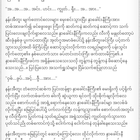
”အ…အ…..အ… အင်း.. ဟင်း….. ကျွတ်… ရှီး…. အ… အား…”
နန်းအီတူး မျက်တောင်လေးများ မှေးစင်းသွားပြီး နှာခေါင်းနီကြီးအား
တစ်အားဖက်၍ ဖင်ဖွေးဖွေး ကြီးကို ဆတ်ကနဲ ဆတ်ကနဲ ဆောင့်ကာ သက်
ပြင်းလေးချလိုက်ရှာလေသည်။ နှာခေါင်းနီကြီးကလည်း လီးကို မနှုတ်တော့ပဲ
ဆီးခုံနှစ်ခု ပူးကပ်ထားပြီး အုတ်ဂူအမာခံပေါ်သို့ နန်းအီတူးဖင်ကြီး ပင့်တက်
သွားသည်အထိ ဖိကြိပ်ပြီး ဆောင့်သွင်းလိုက်ကာ လရည်များကို ပန်းသွင်း
လိုက်တော့၏။ နှစ်ယောက်သား ခပ်တင်းတင်းကြီး ဖက်ထားမိကြ၏..။
နှာခေါင်းနီကြီးဖင်က အရှိန်မသေသေးသလို တွန့်ကနဲ တွန့်ကနဲ ဖိဆောင့်နေ
သေးသည်…။ ပြင်ပြသော အသက်ရှူသံများ ငြိမ်သက်စပြုလာသည်
”ဝှစ်….ခွပ်…အင့်…..ဇွီ….အား…..”
နန်းအီတူး တံတောင်ဆစ်က ပြင်းထန်စွာ နှာခေါင်းနီကြီး၏ မေးရိုးကို ပင့်ရိုက်
လိုက်ပြီး လက်တစ်ဖက်က ဓါးကို ဆွဲယူကာ ရင်ဝကို ထိုးစိုက်ချလိုက်လေ
သည်။ စောက်ပတ်၌ အာရုံ့ရောက်နေသော နှာခေါင်းနီကြီးခင်မျာ အလစ်ခံ
လိုက်ရပြီး မြေပြင်ပေါ်သို့ ပက်လက်ကြီး လန်ကျသွား၏။ စောက်ပတ်အတွင်း
မှ လီးကြီးက ပြွတ်ကနဲ သုတ်ရည်များ အရွဲသားဖြင့် ကျွတ်ထွက်သွားကာ
ပုတ်သင်ညို တစ်ကောင်ကဲ့သို့ ငေါက်ကနဲ ငေါက်ကနဲ တုန်ခါနေသေးသည်။
နန်းအီတူးက မြေပြင်တွင် ဆောင့်ကြောင့်လေး ထိုင်လိုက်ကာ နှာခေါင်းနီ