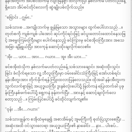
နန်းအီတူးက အိပ်စင်ထက်မှ လျင်မြန်စွာ ထလိုက်ပြီး နှစ်လက်မ ပတ်လည်ခန့်
ရှိသော အိပ်စင်တိုင်လေးကို ဆွဲချိုးပစ်လိုက်သည်။
”ဗြောင်း …ဂျွမ်း..”
သစ်သားစ …အကျိုးဘက်မှ ချွန်မြသော အသွားများ ထွက်ပေါ်လာသည် …။
တုတ်စကို ကျစ်ကျစ် ပါအောင် ဆုပ်ကိုင်ရင်းဖြင့် ဖင်ပူးတောင်းထောင်နေသဖြ
င့် အမွှေးကြမ်းကြီးများ ပေါက်နေသည့် ဖင်ကြားမှ ဖင်စအိုဝကြီးအား အသေ
အခြာ ချိန်ရွယ်ပြီး အားကုန် ဆောင့်ထိုးချလိုက်လေ၏။
”အိုး ….. ယား….. အား…… ဂယား….. အူး အီး ယား…..”
ဖင်စအိုထဲသိုက နှစ်လက်မပတ်လည်ခန့် သစ်သားချောင်း အဆုံးထိုးသွင်း
ခြင်း ခံလိုက်ရသော လူ့ ဘီလူးကြီးမှာ ဝမ်းခေါင်းသံကြီးဖြင့် အော်ဟစ်ရင်း
နန်းအီတူးအား တိုက်ခိုက်ရန် ကြုံးထလာပြန်လေသည်။ ထိုအခါ နန်းအီတူးက
သွက်လက်စွာဖြင့် အယုဒ္ဓယကြီး ဒူးနှစ်လုံးပေါ်သို့ ဖြတ်ကနဲ ပြေးတက်ခါ ပုခု
န်းကြီးနှစ်ဖက်ပေါ်သို့ စွေ့ကနဲ ခုန်တက်ပြီး …အားနှင့် ဆောင့်ချလိုက်လေ
တော့သည် …။ ကြမ်းပြင်ပေါ်သို့ ဖင်ထိုင်လျက်ကျ၏။
”ဝုန်း ….အီး…..ဂယား”
သစ်သားချွန်က စအိုထဲမှနေ၍ အစာအိမ်နှင့် အူမကြီးကို စုတ်ပြဲသွားစေပြီး …
အဆုံးအထိ ဝင်သွားလေရာ အယုဒ္ဓယကြီး၏ နှာခေါင်း …. နား…. ပါးစပ်…