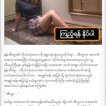
နန်းအီတူး၏ ကိုယ်လုံးလေးကို စွေ့ကနဲ ဆွဲမယူလိုက်ရာ … အီတူးက အသက်
ကလေး အောင့်ပြီး ခပ်ပျော့ပျော့လေး လိုက်ပါသွားလေတော့သည်။ လူ့
ဘီလူးကြီးမှာ ခုခံရုန်းကန်ခြင်းမရှိပဲ အေးအေး သက်သာစွာ လိုက်လာသော
နန်းအီတူး .. ကိုယ်လုံးလေးအား ကလေးငယ်လေး တစ်ယောက်ကဲ့သို့
လက်မောင်းပေါ်တင်ကာ .. အချုပ်ခန်း အပြင်သို့ ထွက်လာခဲ့လေသည်။
အချုပ်ခန်းအပြင်၌ ငယ်မှုးအား ကုလားထိုင်ကြီး တစ်လုံး၌ ကြိုးဖြင့်
အထပ်ထပ် ရစ်နှောင်ထားကြ၏။
” အီတူး …..”
ငယ်မှုး တစ်ယောက် အားကုန်အော်ခေါ်သည်။ သို့သော် အီတူးက အေးစက်