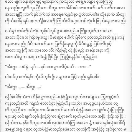
သော မျက်ဝန်းများဖြင့် မျက်နှာကျက်သို့သာ မရွေ့မလျား စိုက်ကြည့်
နေသည်။ လူ့ဘီလူးကြီးက အီတူးအား အိပ်စင် လေးထက် ပက်လက်ကလေး
အသာချပြီး လက်နှစ်ဖက်ကို အားရကျေနပ်စွာ ပွတ်သပ်၏။ ထို့နောက် အီတူး
ကိုယ်ပေါ်မှ ရင်စေ့အင်္ကျီလေးကို ကြယ်သီးများ တစ်လုံးစီ ဖြုတ်နေလေသည်။
ငယ်မှုး တစ်ကိုယ်လုံး တုန်ခါလှုပ်ရှားနေသည်..။ ကြိုးတုတ်ထားသော
အသားစိုင်များကြားမှ သွေး စိမ်းများ ပေါက်ပြဲစီးကျလာသည်အထိ ရုန်းကန်
နေလေသည်။ မိမိ အသက်မက မြတ်နိုးရသူကို မိမိရှေ့၌ မြင်းလီးနှင့်
အလားတူ ကြီးမားလှသော လီးကြီးဖြင့် လိုးပြမည့် အခန်းအနားကို
အဘယ်သူက အရသာခံ၍ ငြိမ်ပြီး ကြည့်နေနိင်ပါမည်နည်း။
”အီတူး …မခံနဲ့ …နင် …. နင်သေသွားလိမ့်မယ် ….အား …”
ပါးစပ်မှ အော်ရင်း ကိုယ်တွင်းရှိသမျှ အားဖြင့်လည်း ရုန်း၏။
”အီတူး ………အီတူး …..”
လှိုင်ခေါင်းသံက ဟိန်းသွားသည်…။ နံရံရှိ ကျောက်သားများ ကြွေကျပဲ့စင်
ကုန်သည်အထိ ကျယ် လောင်စွာ မြည်ဟိန်းသည်။ အယုဒ္ဓယနယ်သား လူ့
ဘီလူးကြီးက ငယ်မှုးအား မီးတောက်မတတ် ရဲရဲနီနေသော မျက်လုံးပြူးကြီး
များနှင့် တစ်ချက်လှမ်းကြည့်ကာ ရွံ့ရှာစက်ဆုတ်ဖွယ်သော အပြုံးကြီးကို ပြုံး
လိုက်ကာ.. နန်းအီတူးလေး၏ လှပမောက်ကြွနေသော နိ့ကလေးနှစ်လုံးပေါ်သို့
အမွှေးအမျှင်များ ထူထပ်ပြွမ်းတည်းနေသော လက်ကြီးအစုံဖြင့် အုပ်စိုးကာ မ