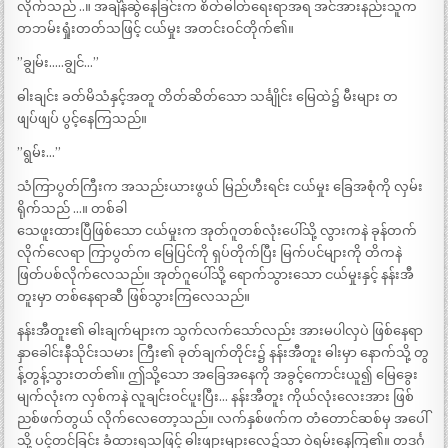
လိုက်သည် ..။ အချိန်ဆွဲနေခြင်းက စိတ်ဓါတ်ရေးရာအရ အင်အားနည်းသူက
တဘမ်းရှုံးတတ်သဖြင့် ငယ်မှုး အတင်းဝင်တိုက်၏။
”ချွမ်း…..ချွင်…”
ဓါးချင်း ခတ်မိသံနှင့်အတူ တိတ်ဆိတ်သော သင်္ချိုင်း မြေထဲ၌ မီးများ တ
ဖျပ်ဖျပ် ပွင့်နေကြသည်။
”ရွမ်း…”
သံကြာပွတ်ကြီးက အသည်းယားဖွယ် မြည်ဟီးရင်း ငယ်မှုး ခြေအစုံကို လှမ်း
ရိုက်သည် …။ တစ်ခါ
သေဖူးထားပြီဖြစ်သော ငယ်မှုးက အုတ်ဂူတစ်လုံးပေါ်သို့ လွားကနဲ ခုန်တက်
လိုက်လေရာ ကြာပွတ်က မြေပြင်ကို ရှပ်တိုက်ပြီး မြက်ပင်များကို တိကနဲ
ဖြတ်ပစ်လိုက်လေသည်။ အုတ်ဂူပေါ်သို့ ရောက်သွားသော ငယ်မှုးနှင့် နန်းအီ
တူးမှာ တစ်နေရာဆီ ဖြစ်သွားကြလေသည်။
နန်းအီတူး၏ ဓါးချက်များက သွက်လက်သော်လည်း အားမပါလှပဲ ဖြစ်နေရာ
နှာခေါင်းနီသိုင်းသမား ကြီး၏ ခုတ်ချက်တိုင်း၌ နန်းအီတူး ဓါးမှာ နောက်သို့ တွ
န့်တွန့်သွားတတ်၏။ ဤသို့သော အခြေအနေကို အခွင့်ကောင်းယူ၍ မြေခွေး
မျက်လုံးက လှစ်ကနဲ လူချင်းဝင်ပူးပြီး… နန်းအီတူး ကိုယ်လုံးလေးအား ဖြစ်
ညစ်ဖက်တွယ် လိုက်လေတော့သည်။ လက်နှစ်ဖက်က တံတောင်ဆစ်မှ အပေါ်
သို့ ပင့်တင်ခြင်း ခံထားရသဖြင့် ဓါးဖျားများလေ၌သာ ဝဲရမ်းနေကြ၏။ တဒင်္ဂ