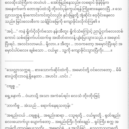
လေထိုးသံကြီးက တဟဲဟဲ … အော်မြည်နေသည်။ လရောင် မှိန်မှိန်က
အနောက်ဖက် တောအုပ်ထဲသို့ တိုးဝင်ပုန်းကွယ်ရန် ကြိုးစားနေလေပြီ ..။ သေ
လ္လာသက္ကရ မိုးကောင်းကင်တွင်လည်း နှင်းမြူတို့ အုံ့ဆိုင်း ဝေ့ဝိုင်းနေလေ
သည်။ မြင်းလေးစီးက သင်္ချိုင်းမြေကို ကျောခိုင်းလိုက်ကြ၏ ။
”အင့်….” ကနဲ ရှိုက်ငိုလိုက်သော နန်းအီတူး ရှိုက်သံကြောင့် ညာဉ့်ငှက်လေးတစ်
ကောင် သစ်ခြောက်ပင်ထက်မှ အထိတ်တလန့် ပျံပြေးသွားသည်..။ အမှောင်
ပြီးရင်.. အလင်းလာမယ်… မို့လား..။ အီတူး … ဘဝကတော့ အမှောင်ပြီးရင် အ
မှောင်ပါပဲလေ။ ချစ်သော … ငယ်မှုး .. သူ့ကို ကျောခိုင်းသွားပြီကိုး……..။
……………………………
”သေလ္လာသက္ကရ … စားသောက်ဆိုင်ထဲကို… အမောင်တို့ ဝင်လောတော့ … မိမိ
စားပွဲထိုးဘဝနဲ့ ရှိနေတာ .. အဟင်း ..ဟင်း ..”
”ငဗျစ္စ …”
ရှေ့နောက် … ဝဲယာသို့ အသာ အကဲခပ်ရင်း လေသံ တိုးတိုးဖြင့်
”ဘာကိစ္စ … အဲသည် … ရောက်နေရသတုန်း ”
”အရည်းငယ် …ငဗျစ္စနဲ့ … အရည်းဆရာ … ငသူရတို့ … ငယ်မှုးတို့ .. ရုတ်ချည်း
လေးယောက်ပူး ပျောက်တော့ … အရည်းကြီး ဂိုဏ်းချုပ် … ရှင်ကြီး စက္က အ
ကျွန့်ကို တာဝန်ပေးသကိုး … အမောင်ရဲ့ …။ အသို့ဖြင့် … သေလ္လာသက္ကရကို