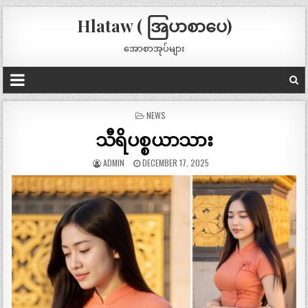
Hlataw ( အြပာစာပေ)
အောစာအုပ်များ
POSTED
NEWS
IN
သီရိပစ္စယာသား
ADMIN
DECEMBER 17, 2025