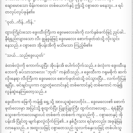
ချောမောသော မိန်းကလေး တစ်ယောက်နှင့် ဤသို့ ငစွာတေ မနေဘူး…။ ရင်
တလှပ်လှပ်ခုန်၏။
”ဝုတ်…ကိန်…ကိန်..”
ထွားကြိုင်းသော ခွေးထီးကြီးက ခွေးမလေးခါးကို လက်နှစ်ဖက်ဖြင့် ညှပ်ခါ…
နီရဲရှည်လျားသော လီး ချွန်ခွန်ဖြင့် ခွေးမလေး စောက်ဖုတ်ထဲသို့ လိုးသွင်း
နေသည်..။ ငစွာတေ အိုပန်းအိကို မသိမသာ ကြည့်မိ၏။
”သယ်….သည်ခွေးယုတ်”
ခဲတစ်လုံးကို ကောက်ယူပြီး အိုပန်းအိ ပေါက်လိုက်သည်..။ ခဲလုံးက ခွေးထီးန
ဘေးကို ခပ်သာသာလေး ”ဘုတ်” ကနဲထိသည်…။ ခွေးထီးက ဂရုမစိုက် ဆက်
လိုးနေရာ လီးကြီးက ခွေးမလေး စောက်ဖုတ်ထဲသို့ ဝင်သွားပြီး… လက်ကိုပြန်
ချပြီး.. ဖင်ချင်းပူးကာ လျှာတွဲလောင်းနှင့် တစ်ကောင်နှင့် တစ်ကောင် ကန်၍
လွန်ဆွဲနေကြတော့သည်..။
ခွေထီးက ခြေကို ကန်၍ ရှေ့သို့ အားယူဆွဲလေတိုင်း…. ခွေးမလေး၏ စောက်
ဖုတ်လေးမှာ အပြင်သို့ စူထွက်ပြီး ပြူးပြူးကြီး ထွက်လာလေရာ…. ရဲရဲနီပြီး
သွေးစက်ကလေးများပင် တစ်စက် တစ်စက် ကျသည်ကို … ငစွာတေနှင့် အို
ပန်းအိ ပြိုင်တူ မျက်နှာလွဲလိုက်ကြ၏…။ နှစ်ဦးသား ရင်မှာလည်း အခုန်မြန်
လာနေသည်…။ အထူးသဖြင့် ငစွာတေသည် သူလက်နှေးသဖြင့် တစ်ပါးသူ