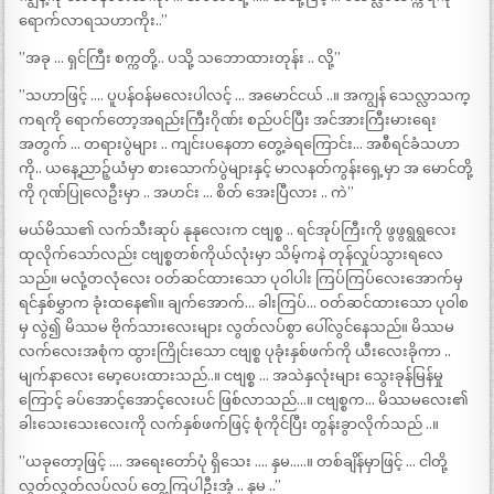
ရောက်လာရသဟာကိုး..”
”အခု … ရှင်ကြီး စက္ကတို့.. ပသို့ သဘောထားတုန်း .. လို့”
”သဟာဖြင့် …. ပူပန်ဝန်မလေးပါလင့် … အမောင်ငယ် ..။ အကျွန် သေလ္လာသက္
ကရကို ရောက်တော့အရည်းကြီးဂိုဏ်း စည်ပင်ပြီး အင်အားကြီးမားရေး
အတွက် … တရားပွဲများ .. ကျင်းပနေတာ တွေ့ခဲရကြောင်း… အစီရင်ခံသဟာ
ကို.. ယနေ့ညာဉ့်ယံမှာ စားသောက်ပွဲများနှင့် မာလနတ်ကွန်းရှေ့မှာ အ မောင်တို့
ကို ဂုဏ်ပြုလေဦးမှာ .. အဟင်း … စိတ် အေးပြီလား .. ကဲ”
မယ်မိဿ၏ လက်သီးဆုပ် နုနုလေးက ငဗျစ္စ .. ရင်အုပ်ကြီးကို ဖွဖွရွရွလေး
ထုလိုက်သော်လည်း ငဗျစ္စတစ်ကိုယ်လုံးမှာ သိမ့်ကနဲ တုန်လှုပ်သွားရလေ
သည်။ မလုံ့တလုံလေး ဝတ်ဆင်ထားသော ပုဝါပါး ကြပ်ကြပ်လေးအောက်မှ
ရင်နှစ်မွှာက ခုံးထနေ၏။ ချက်အောက်… ခါးကြပ်… ဝတ်ဆင်ထားသော ပုဝါစ
မှ လွဲ၍ မိဿမ ဗိုက်သားလေးများ လွတ်လပ်စွာ ပေါ်လွင်နေသည်။ မိဿမ
လက်လေးအစုံက ထွားကြိုင်းသော ငဗျစ္စ ပုခုံးနှစ်ဖက်ကို ယီးလေးခိုကာ ..
မျက်နာလေး မော့ပေးထားသည်..။ ငဗျစ္စ … အသဲနှလုံးများ သွေးခုန်မြန်မှု
ကြောင့် ခပ်အောင့်အောင့်လေးပင် ဖြစ်လာသည်…။ ငဗျစ္စက… မိဿမလေး၏
ခါးသေးသေးလေးကို လက်နှစ်ဖက်ဖြင့် စုံကိုင်ပြီး တွန်းခွာလိုက်သည် ..။
”ယခုတော့ဖြင့် …. အရေးတော်ပုံ ရှိသေး …. နှမ…..။ တစ်ချိန်မှာဖြင့် … ငါတို့
လွတ်လွတ်လပ်လပ် တွေ့ကြပါဦးအံ့ .. နှမ ..”