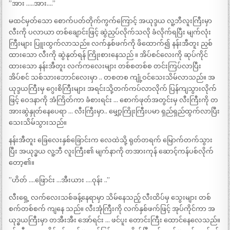
”အား …..အား….”
မထင်မှတ်သော စောက်ပတ်တိုက်ကွက်ကြောင့် အယုဒ္ဒယ လူ့ဘီလူးကြီးမှာ
လီးကို ပလာယာ တစ်ချောင်းဖြင့် ဆွဲညှပ်လိုက်သလို ခံလိုက်ရပြီး မျက်လုံး
ကြီးများ ပြူးထွက်လာသည်။ လက်နှစ်ဖက်ကို ဖိထောက်၍ နန်းအီတူး ညှစ်
ထားသော လီးကို ဆွဲနုတ်ရန် ကြိုးစားနေသည် ။ အိပ်စင်လေးကို ဆုပ်ကိုင်
ထားသော နန်းအီတူး လက်ကလေးများ တစ်စတစ်စ တင်းကြပ်လာပြီး
အိပ်စင် သစ်သားဘောင်လေးမှာ .. တစတစ ကျုံ့ဝင်သေးသိမ်လာသည်။ အ
ယုဒ္ဒယကြီးမှ ဂွေးစိကြီးများ အရင်းသို့တက်ကပ်လာလိုက် ပြန်ကျသွားလိုက်
ဖြင့် ဝေဒနာကို အံကြိတ်ကာ ခံစားရင်း … စောက်ဖုတ်အတွင်းမှ လီးကြီးကို တ
အားဆွဲနှုတ်နေပေရာ … လီးကြီးမှာ.. မျှော့ကြိုးကြီးပမာ ရှည်ရှည်ထွက်လာပြီး
သေးသိမ်သွားသည်။
နန်းအီတူး ခြေလေးနှစ်ခြောင်းက လေထဲသို့ ရုတ်တရက် မြောက်တက်သွား
ပြီး အယုဒ္ဓယ လူ့ဘီ လူးကြီး၏ မျက်နာကို တအားကုန် ဆောင့်ကန်ပစ်လိုက်
တော့၏။
”ဟိတ် ….ဖြောင်း …အီးယား ….ဝုန်း ..”
လီးရှေ့ လက်လေးသစ်ခန့်နေရာမှာ သိမ်နေသည့် လီးထိပ်မှ သွေးများ တစ်
စက်တစ်စက် ကျနေ သည်။ လီးအုံကြီးကို လက်နှစ်ဖက်ဖြင့် အုပ်ကိုင်ကာ အ
ယုဒ္ဓယကြီးမှာ တအီးအီး အော်ရင်း … ဖင်ပူး တောင်းကြီး ထောင်နေလေသည်။