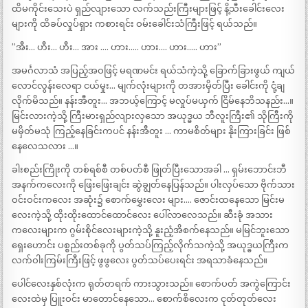
ထိမကိုင်းသေးပဲ ရှည်လျားသော လက်သည်းကြီးများဖြင့် နိ့သီးခေါင်းလေး
များကို ထိခပ်လှုပ်ရှား ကစားရင်း ဝမ်းခေါင်းသံကြီးဖြင့် ရယ်သည်။
”အီး… ဟီး… ဟီး… အား …. ဟား….. ဟား…. ဟား….. ဟား”
အမင်္ဂလာသံ အပြည့်အဝဖြင့် မရဏမင်း ရယ်သံကဲ့သို့ ခြောက်ခြားဖွယ် ကျယ်
လောင်လွန်းလေရာ ငယ်မှုး… မျက်လုံးများကို တအားမှိတ်ပြီး ခေါင်းကို ငုံ့ချ
လိုက်မိသည်။ နန်းအီတူး… အဘယ့်ကြောင့် မလှုပ်မယှက် ငြိမ်နေဘိသနည်း…။
မြင်းလားကဲ့သို့ ကြီးမားရှည်လျားလှသော အယုဒ္ဓယ ဘီလူးကြီး၏ သိုကြီးကို
မမှိတ်မသုံ ကြည့်နေခြင်းကပင် နန်းအီတူး … ကာမစိတ်များ နိုးကြားခြင်း ဖြစ်
နေလေသလား …။
ခါးစည်းကြိုးကို တစ်ရစ်စီ တစ်ပတ်စီ ဖြုတ်ပြီးသောအခါ … ရှမ်းဘောင်းဘီ
အနက်ကလေးကို ဖြေးဖြေးချင်း ဆွဲချွတ်နေပြန်သည်။ ပါးလှပ်သော ဗိုက်သား
ဝင်းဝင်းကလေး အဆုံး၌ စောက်မွှေးလေး များ…. ဇောင်းထနေသော မြင်းမ
လေးကဲ့သို့ ထိုးထိုးထောင်ထောင်လေး ပေါ်လာလေသည်။ ဆီးခုံ အသား
ကလေးများက ဂွမ်းစိုင်လေးများကဲ့သို့ နူးညံ့အိစက်နေသည်။ မမြင်ဘူးသော
ရှေးဟောင်း ပစ္စည်းတစ်ခုကို ပွတ်သပ်ကြည့်လိုက်သကဲ့သို့ အယုဒ္ဓယကြီးက
လက်ဝါးကြမ်းကြီးဖြင့် ဖွဖွလေး ပွတ်သပ်ပေးရင်း အရသာခံနေသည်။
ပေါင်လေးနှစ်လုံးက ရုတ်တရက် ကားသွားသည်။ စောက်ပတ် အကွဲကြောင်း
လေးထဲမှ ပြူးဝင်း မာတောင်နေသော… စောက်စိလေးက ငုတ်တုတ်လေး