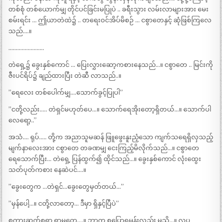
တစ်စုံ တစ်ယောက်မျှ တိုင်ပင်ခြင်းမပြုပဲ .. ခရီးသွား လမ်းလာများအား မေး
စမ်းရင်း … ဤယာတဲထဲ၌ .. တရေးဝင်အိပ်မိစဉ် … ငစွာတေနှင့် ဆုံဖြစ်ကြလေ
သည်….။
……………………
တဲရှေ့၌ ခွေးနှစ်ကောင် … ပြေးလွှားဆော့ကစားနေသည်…။ ငစွာတေ .. မြင်းကို
ဇီးပင်ရိပ်၌ ချည်ထားပြီး တဲဆီ လာသည်..။
”ရေလေး တစ်ပေါက်မျှ….သောက်ခွင့်ပြုပါ”
”ငတို့လည်း….. တဲရှင်မဟုတ်ပေ…။ သောက်ရေအိုးတော့ရှိတယ်…။ သောက်ပါ
လေရော့..”
အသံ…. ရုပ်….. တို့က အညာသူမဆန် ဖြူဖွေးနူးညံ့သော ကျက်သရေရှိလှသည့်
မျက်နာလေးအား ငစွာတေ တခဏမျှ ငေးကြည့်မိလိုက်သည်…။ ငစွာတေ
ရေသောက်ပြီး… တဲရှေ့ ပြန်ထွက်၍ ထိုင်သည်…။ ခွေးနှစ်ကောင် လုံးထွေး
သတ်ပုတ်ကစား နေဆဲပင်….။
”ခွေးတွေက …တဲရှင်…ခွေးတွေမှတ်တယ်…”
”မှန်ပေါ့…။ ငတို့လာတော့… ဒီမှာ ရှိနှင့်ပြီပဲ”
စကားဆက်စရာ ရှာမတွေ့….။ ဘာက စပြောရမှန်းလည်း မသိ…။ လှပ