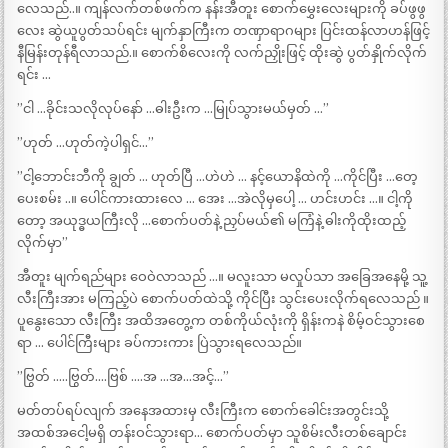
လေသည်..။ ကျန်လက်တစ်ဖက်က နန်းအီတူး စောက်မွှေးလေးများကို ခပ်ဖွဖွ
လေး ဆွဲယူပွတ်သပ်ရင်း မျက်နှာကြီးက တဏှာရာဂများ ပြင်းထန်လာဟန်ဖြင့်
နီမြန်းတုန်ရီလာသည်.။ စောက်စိလေးကို လက်ညှိုးဖြင့် ထိုးဆွဲ ပွတ်နှိုက်လိုက်
ရင်း …
”ငါ …ခိုင်းသလိုလုပ်နော် …ဓါးဦးက …မြုပ်သွားမယ်မှတ် …”
”ဟုတ် …ဟုတ်ကဲ့ပါရှင်…”
”ငါ့ဘောင်းဘီကို ချွတ် … ဟုတ်ပြီ …ဟဲဟဲ … နင့်ယောနိထဲကို …ကိုင်ပြီး …တေ့
ပေးစမ်း ..။ ပေါင်ကားထားလေ … အေး …အဲလိုမှပေါ့ … ဟင်းဟင်း …။ ငါ့ကို
တော့ အယုဒ္ဓယကြီးလို …စောက်ပတ်နဲ့ ညှပ်မယ်၏ မကြံနဲ့ ဓါးကိုထိုးထည့်
လိုက်မှာ”
အီတူး မျက်ရည်များ ဝေဝဲလာသည် …။ မလူးသာ မလှုပ်သာ အခြေအနေမို့ သူ့
လီးကြီးအား မကြည့်ပဲ စောက်ပတ်ထဲသို့ ကိုင်ပြီး သွင်းပေးလိုက်ရလေသည် ။
ပူနွေးသော လီးကြီး အထိအတွေ့က တစ်ကိုယ်လုံးကို ရှိန်းကနဲ စိမ့်ဝင်သွားစေ
ရာ … ပေါင်ကြီးများ ခပ်ကားကား ပြဲသွားရလေသည်။
”ဗြွတ် …..ဗြွတ်….ဗြစ် ….အ …အ…အင့်…”
မတ်တပ်ရပ်လျက် အနေအထားမှ လီးကြီးက စောက်ခေါင်းအတွင်းသို့
အထစ်အငေါ့မရှိ တန်းဝင်သွားရာ… စောက်ပတ်မှာ သူစိမ်းလီးတစ်ချောင်း