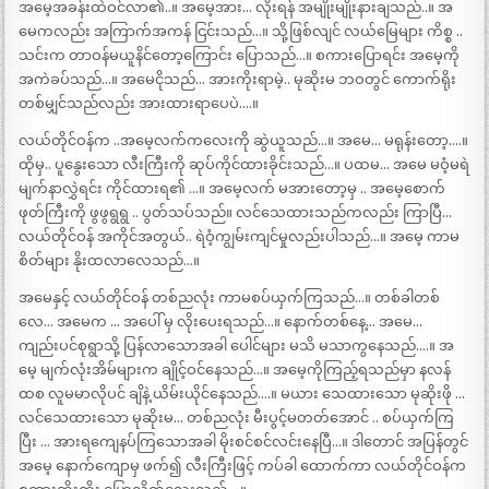
အမေ့အခန်းထဲဝင်လာ၏..။ အမေ့အား… လိုးရန် အမျိုးမျိုးနားချသည်..။ အ
မေကလည်း အကြာက်အကန် ငြင်းသည်…။ သို့ဖြစ်လျင် လယ်မြေများ ကိစ္စ ..
သင်းက တာဝန်မယူနိင်တော့ကြောင်း ပြောသည်…။ စကားပြောရင်း အမေ့ကို
အကဲခပ်သည်…။ အမေငိုသည်… အားကိုးရာမဲ့.. မုဆိုးမ ဘဝတွင် ကောက်ရိုး
တစ်မျှင်သည်လည်း အားထားရာပေပဲ….။
လယ်တိုင်ဝန်က ..အမေ့လက်ကလေးကို ဆွဲယူသည်…။ အမေ… မရုန်းတော့….။
ထိုမှ.. ပူနွေးသော လီးကြီးကို ဆုပ်ကိုင်ထားခိုင်းသည်…။ ပထမ… အမေ မဝံ့မရဲ
မျက်နာလွှဲရင်း ကိုင်ထားရ၏ …။ အမေ့လက် မအားတော့မှ .. အမေ့စောက်
ဖုတ်ကြီးကို ဖွဖွရွရွ .. ပွတ်သပ်သည်။ လင်သေထားသည်ကလည်း ကြာပြီ…
လယ်တိုင်ဝန် အကိုင်အတွယ်.. ရဲဝံ့ကျွမ်းကျင်မှုလည်းပါသည်…။ အမေ့ ကာမ
စိတ်များ နိုးထလာလေသည်…။
အမေနှင့် လယ်တိုင်ဝန် တစ်ညလုံး ကာမစပ်ယှက်ကြသည်…။ တစ်ခါတစ်
လေ… အမေက … အပေါ် မှ လိုးပေးရသည်…။ နောက်တစ်နေ့… အမေ…
ကျည်းပင်စုရွာသို့ ပြန်လာသောအခါ ပေါင်များ မသိ မသာကွနေသည်….။ အ
မေ့ မျက်လုံးအိမ်များက ချိုင့်ဝင်နေသည်…။ အမေ့ကိုကြည့်ရသည်မှာ နလန်
ထစ လူမမာလိုပင် ချိနဲ့ ယိမ်းယိုင်နေသည်….။ မယား သေထားသော မုဆိုးဖို …
လင်သေထားသော မုဆိုးမ… တစ်ညလုံး မီးပွင့်မတတ်အောင် .. စပ်ယှက်ကြ
ပြီး … အားရကျေနပ်ကြသောအခါ မိုးစင်စင်လင်းနေပြီ…။ ဒါတောင် အပြန်တွင်
အမေ့ နောက်ကျောမှ ဖက်၍ လီးကြီးဖြင့် ကပ်ခါ ထောက်ကာ လယ်တိုင်ဝန်က