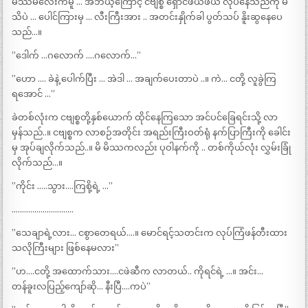
မိဿမလေးကမူ … အဘယ့်ကြောင့် ငဗျစ္စ ရှောင်ဖယ်ဖယ် လုပ်နေသည်ကို မ
သိပဲ … ပေါင်ကြားမှ … လီးကြီးအား .. အတင်းနှိုက်ခါ ပွတ်သပ် နိူးဆွနေပေ
သည်…။
”ဒေါက် …ဂလောက် ….ဂလောက်…”
”ဟော …. ခဲနဲ့ ပေါက်ပြီး … အဲဒါ … အချက်ပေးတာပဲ ..။ ကဲ… ငတို့ လူခွဲကြ
ရအောင် …”
ခဲတစ်လုံးက ငဗျစ္စတို့နှစ်ယောက် ထိုင်နေကြသော အင်ပင်ခြေရင်းသို့ လာ
မှန်သည်..။ ငဗျစ္စက လာစဉ်အတိုင်း အရည်းကြီးဝတ်ရုံ နက်ပြာကြီးကို ခေါင်း
မှ အုပ်ချလိုက်သည်..။ မိ မိဿကလည်း ပုဝါနက်ကို .. တစ်ကိုယ်လုံး လွှမ်းခြုံ
လိုက်သည်…။
”ကိုင်း …..သွား….ကြစို့ရဲ့ …”
…………………………
”သေချာရဲ့လား… ငစွာတေရယ်….။ မောင်ရင့်သတင်းက လုပ်ကြံဖန်တီးထား
သလိုကြီးများ ဖြစ်နေမလား”
”ဟ….ငတို့ အထောက်သား….ငဖဲဆီက လာတယ်.. ကိုရင်ရဲ့ …။ အင်း…
တန်ခူးလပြည့်ကျော်ဆို… နီးပြီ….ကပဲ”