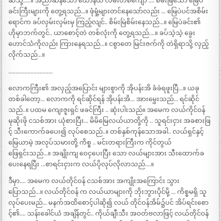
ဆီသို့…..။ အညာဆန်သော ယောနယ် လမ်းတစ်ကျော …. စိမ်းမြသော မြေပဲ
ခင်းကြီးများကို တွေ့ရသည်…။ ဖုံမှုံ့များတင်နေသော်လည်း … မြေပဲပင်အစိမ်း
ရောင်က ခပ်လှမ်းလှမ်းမှ ကြည့်လျင်.. စိမ်းမြဲစိမ်းနေသည်…။ မြေပဲခင်း၏
ဟိုမှာဘက်တွင်.. ယာစောင့်တဲ တစ်လုံးကို တွေ့ရသည်….။ ခပ်သဲ့သဲ့ ခွေး
ဟောင်သံကိုလည်း ကြားနေရသည်…။ ငစွာတေ မြင်းဇက်ကို တဲရှိရာသို့ လှည့်
လိုက်သည်…။
…………………………
လောကကြီး၏ အလှည့်အပြောင်း များစွာကို အိုပန်းအိ ခံခဲရဖူးပြီ…။ ယခု
တစ်ခါတော့… လောကကို ရင်ဆိုင်ရန် အိုပန်းအိ… အားမွှေးသည်… ရင်ဆိုင်
သည်..။ ပထမ ကျေးဇူးရှင် ဖခင်ကြီး .. ဆုံးပါးသည်။ အမေက လယ်ကိုင်ဝန်
မုဆိုးဖို ငသစ်အား ယုံစားပြီး… မိမိမြေလယ်ယာတို့ကို .. သူရင်းငှား အခစားဖြ
င့် သီးကောက်ခပေး၍ လုပ်စေသည်..။ တစ်နှစ်ကုန်သောအခါ.. လယ်ရှင်နှင့်
မြေယာမဲ့ အလုပ်သမားတို့ ကိစ္စ .. မင်းတရားကြီးက ကိုင်တွယ်
ဖြေရှင်းသည်…။ အချိုးကျ ဝေငှပေးပြီး သော လယ်များအား သီးထောက်ခ
ပေးနေရပြီး …စာရင်းငှားက လယ်ပိုလုပ်လိုလာသည်….။
ဒီမှာ…. အမေက လယ်တိုင်ဝန် ငသစ်အား အကျိုးအကြောင်း သွား
ပြောသည်…။ လယ်တိုင်ဝန် က လယ်ယာများကို ဘိုးဘွားပိုင်မို့ … ကိစ္စမရှိ သူ
လုပ်ပေးမည်… မနက်အထိစောင့်ပါဆို၍ လယ် တိုင်ဝန်အိမ်၌ပင် အိပ်ရင်းစော
င့်၏…. သန်းခေါင်ယံ အချိန်တွင်.. ကိုယ်ချီးသီး အဝတ်ဗလာဖြင့် လယ်တိုင်ဝန်