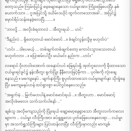
မျက်တွင်းတို့မှ.. သွေးများ ယိုစီးကျလာပြီး မရှုမလှ ဇတ်သိမ်းသွားလေ
တော့သည်။ ကြမ်းပြင်၌ မေ့မျောနေသော ငယ်မှုးအား ကြိုးဖြေပေးပြီး နှစ်
ယောက်သား … ဂူအပြင်သို့ ဒယိမ်းဒယိုင် ထွက်လာသောအခါ … အပြင်၌
မှောင်ရိပ်သန်းနေခဲ့လေပြီ……….။
”ဘာလို့ …. အလိုးခံရတာလဲ … အီတူးရယ် …. ဟင်”
”ဒီနည်းပဲ … ရှိတော့တယ် မောင်မောင် …။ ခံချင်လွန်းလို့မှ မဟုတ်ပဲ”
”ဟင်း ….ဒါပေမယ့် …. တစ်ချက်တစ်ချက်တော့ ကောင်းသွားသေးတယ်
မဟုတ်လား …။ ပြောစမ်းပါဦး မယ်မင်း နည်းက …ဟင်း”
လရောင် ဝိုးတဝါးအောက် ထနှောင်းပင် ခြေရင်းရှိ အုတ်ဂူလေးကို မှီထားသော
ငယ်မှုးရင်ခွင်၌ နန်းအီတူး ရှက်ပြုံး နီနီလေးဖြင့်မှီကာ … ပုဝါစကို လုံးချေ
နေသည် ။ မကျေမနပ် .. မျက်နာကြီး စူပုတ်ထားသော ငယ်မှုးမျက်နှာ သိုးမှုံနေ
ပြီး မကျေမနပ်ဟန် ထင်ရှားစွာ ပေါ်လွင်နေပေသည်။
”အရှက်မဲ့ … မြွက်မဟပါနဲ့ မောင်မောင်ရယ် …။ အီတူးဟာ .. မောင်မောင့်
အလိုးခံမလေး သက်သက်ပါနော် …”
ချစ်သူ အလိုမကျသည်ကို ပြုံးရယ် ချော့မော့နေရှာသော အီတူးလက်ကလေး
များက … ငယ်မှုး လီးကြီးအား ခပ်ရွရွလေး ပွတ်ခြေပေးနေလေရာ … ငယ်မှုး
မှာ အသက်ရှူသံကြီးများ ပြင်းထန်လာပြီး လီးကြီးမှာလည်း မာကျစ်
ထောင်ထလာလေတော့သည် ….။