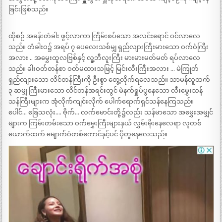
ခြင်းဖြစ်သည်။
ထိုစဉ် အခန်းတံခါး ဖွင့်လာကာ ကြိမ်းစပ်သော အလင်းရောင် ဝင်လာလေ
သည်။ တံခါးဝ၌ အရပ် ၇ ပေလေးသစ်မျှ ရှည်လျားကြီးမားသော ဝက်ဝံကြီး
အလား .. အမွှေးထူလဗြစ်နှင့် လူ့ဘီလူးကြီး မားမားမတ်မတ် ရပ်လာလေ
သည်။ ခါးဝတ်တန်စာ ဝတ်မထားသဖြင့် မြင်းလီးကြီးအလား … မဲကြုတ်
ရှည်လျားသော လိင်တန်ကြီးကို ဦးစွာ တွေ့လိုက်ရလေသည်။ သာမန်လူထက်
၃ ဆမျှ ကြီးမားသော လိင်တန်အရင်းတွင် မဲနက်ရှုပ်ပွနေသော လီးမွှေးသန်
သန်ကြီးများက အုံလိုက်ကျင်းလိုက် ပေါက်ရောက်ရှင်သန်နေကြသည်။
ပေါင်… ခြေသလုံး…. ဗိုက်… လက်မောင်းတို့၌လည်း သန်မာသော အမွှေးအမျှင်
များက ကြမ်းတမ်းသော ဝက်မွှေးကြီးများနှယ် လွှမ်းမိုးနေလေရာ လူတစ်
ယောက်ထက် မျောက်ဝံတစ်ကောင်နှင့်ပင် ပိုတူနေလေသည်။