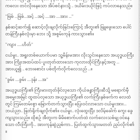
ကလေး တင်လိုးနေသော အိပ်စင်နားသို့ .. ဒယိမ်းဒယိုင်ဖြင့် ကပ်လာနေသည်။
”ဗြစ် …ဗြစ်…အင့် …အင့် ….အာ ….အား …”
နှစ်ဆင့်ဆက်၍ ဆောင့်လိုးချလိုက်ခြင်းကြောင့် အီတူး၏ ဖြူဖွေးသော ပေါင်
တန်ကြီးနှစ်လုံးမှာ ဘေး သို့ အစွမ်းကုန် ကားသွား၏။
”ကျား …..ဟိတ်”
ငယ်မှုး.. အရူးတစ်ယောက်ပမာ သူ့မိန်းမအား လိုးသွင်းနေသော အယုဒ္ဓယကြီး
အား ကြိုးအထပ်ထပ် ပူးတုတ်ထားသော ကုလားထိုင်ကြီးနှင့်အတူ …
အားယူ၍ .. ဘေးစောင်း ပစ်တိုက်လိုက်လေသည် …။
”ခွမ်း ….ခွမ်း ….ဒုန်း ….အ”
အယုဒ္ဓယကြီး၏ ကြီးမားတုတ်ခိုင်လှသော ကိုယ်ခန္ဓာကြီးဆီသို့ မရောက်မှီ
အမွှေးအမြင် ထူထပ်လှသော အယုဒ္ဓယကြီး၏ လက်ကြီးနှစ်ဖက်က လေထဲ
တွင် ကြမ်းတမ်းစွာ မြောက်တက်သွားပြီး ပြေးဝင်လာသော ငယ်မှုးအား…
ဘယ်ညာ.. ဖြတ်ရိုက်ချလိုက်၏။ ငယ်မှုး.. လုံးထွေးပြီး ဒလိမ့်ခေါက် ကွေး ခွေ
ကျသွားသည်။ ထိုစဉ် အီတူးက မိမိစောက်ပတ်ထဲ လက်လေးသစ်မျှ ဝင်နေ
သော လီးကြီးကို… အားကုန်ဆွဲညှစ်ကာ… ပြတ်ထွက်သွားမတတ် ညှပ်လိုက်၏
။