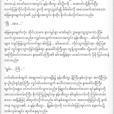
တကယ့် တဒင်္ဂလေးအတွင်း နန်းအီတူး ဓါးဦးကို … အောက်သို့စိုက်ပြီး
လက်ပြန်ကိုင်လိုက်ကာ ဒူးကို ကွေးညွတ်၍ မိမိခါးကို အသေဖက်ထားသော
မြေခွေးမျက်လုံး၏ ညှပ်ရိုးအတွင်း စုံထိုး စိုက်ပစ်လိုက်လေသည်။
”ဇြိ …အား….”
မြေခွေးမျက်လုံး သိုင်းသမား နာကျင်စွာ အော်ရင်း ဒူးခွေကျသွားကာ ငြိမ်
သက်သွားလေသည်။ လျှပ်တပျက်ကလေးအတွင်း နန်းအီတူး … ဓါးကိုင်လက်
များ လျင်မြန်သွက်လက်စွာ ဓါးပြန် … ဓါးထောင်… ကိုင်သွားခြင်းမှာ အံ့သြစ
ဖွယ် လှုပ်ရှားသွားခြင်းဖြစ်ရာ နှာခေါင်းကြီးမှာ တွန့်သွား၏။ သို့သော် ဒုတိယ
အကြိမ်ဝင်လာသော နှာခေါင်းကြီး၏ ဓါးအရှိန်မှာ ယခင်ကထက် ပိုမို ပြင်းထန်
လာသည်။
”ရွမ်း ….ကြိ …”
ပက်ဓါးတစ်ချက် အဖျားခပ်သွားချိန်၌ နန်းအီတူး နိ့ကြီးနှစ်လုံးမှာ အင်္ကျီကြာ
မှ ငွါးငွါးစွင့်စွင့်ကြီး လှုပ်ခါယမ်းလျက် ပေါ်လာလေသည်။ နှာခေါင်းနီကြီး
မျက်လုံးများ ဝင်းဝင်းလက်သွားသည်။ ဖြူဝင်းအိမောက်သော ရင်နှစ်မွာကို
အာသာငမ်းငမ်းကြီး စိုက်ကြည့်ရင်းမှ နန်းအီတူး ဓါးနှစ်လက်ကို ကြမ်းတမ်း
သော အရှိန်ဖြင့် ခါထုတ်လိုက်သည်။ ဓါးနှစ်ချောင်းက အဝေးမြေပြင်သို့ ဖုတ်
ကနဲ ကျသွား၏…။ နန်းအီတူး… နို့နှစ်လုံးကို လက်ဝါးဖြင့်အုပ်ကာ နောက်သို့
တစ်လှမ်းချင်း ဆုတ်နေရသည်။