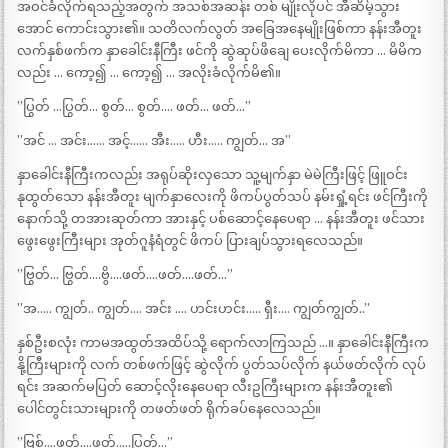
အဝင်ခံလိုက်ရသည့်အတွက် အသစ်အဆန်း တစ် မျိုးလိုပင် အီဆိမ့်သွား
အောင် ကောင်းသွား၏။ သတိလက်လွတ် အခြေအနေမျိုးဖြစ်ကာ နန်းအီတူး
လက်နှစ်ဖက်က နှာခေါင်းနီကြီး ဖင်ကို ဆွဲဆုပ်ဖိချေ ပေးလိုက်မိကာ … မိမိက
လည်း … ကော့၍ … ကော့၍ … အလိုးခံလိုက်မိ၏။
”ပြွတ် …ပြွတ်… စွတ်… စွတ်…. ဖတ်… ဖတ်…”
”အင် … အင်း…… အင့်…… အီး….. ဟီး….. ကျွတ်… အ”
နှာခေါင်းနီကြီးကလည်း အရုပ်ဆိုးလှသော သူ့မျက်နှာ မဲမဲကြီးဖြင့် ဖြူဝင်း
နုထွတ်သော နန်းအီတူး မျက်နှာလေးကို ဖိကပ်ပွတ်သပ် နမ်းရှုံ့ရင်း ဖင်ကြီးကို
နောက်သို့ တအားဆုတ်ကာ အားနှင့် ပစ်ဆောင့်နေပေရာ … နန်းအီတူး ဖင်သား
ဖွေးဖွေးကြီးများ အုတ်ဂူနံရံတွင် ဖိကပ် ပြားချပ်သွားရလေသည်။
”ဗြွတ်… ဗြွတ်….ဗွိ….ဖတ်….ဖတ်….ဖတ်…”
”အ….. ကျွတ်.. ကျွတ်…. အင်း …. ဟင်းဟင်း….. ရှီး…. ကျွတ်ကျွတ်..”
နှစ်ဦးစလုံး ကာမအထွတ်အထိပ်သို့ ရောက်လာကြသည် …။ နှာခေါင်းနီကြီးက
နို့ကြီးများကို လက် တစ်ဖက်ဖြင့် ဆွဲလိုက် ပွတ်သပ်လိုက် နယ်ဖတ်လိုက် လုပ်
ရင်း အဆက်မပြတ် ဆောင့်လိုးနေပေရာ လီးဥကြီးများက နန်းအီတူး၏
ပေါင်တွင်းသားများကို တဖတ်ဖတ် ရိုက်ခပ်နေလေသည်။
”ဗြစ်….ဖွတ်….ဖတ်…..ပြွတ်…”