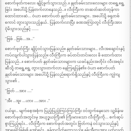
စောက်ဖုတ်ကလေး ချိုင့်ခွက်သွားသည်..။ နှုတ်ခမ်းသားလေးများ တရွေ့ရွေ့
ခြင်း အပေါ်သို့ ပြန်တက်လာနေသည်…။ လီးကြီးက တဆတ်ဆတ်တုန်ကာ
ထောင်ထားဆဲ…. ဝဲယာ စောက်ပတ် နှုတ်ခမ်းသားများ.. အပေါ်သို့ ခရုတစ်
ကောင် တွားသွားသည့်နှယ်.. ပြန်တက်လာပြီး ခဏအကြာတွင် လီးကြီးအား
ငုံမိသွားသည်နှင့် ……..
”ဗြစ် …ဗြစ်….အ…”
စောက်ဖုတ်ကြီး ချိုင့်ဝင်သွားပြန်သည်။ နှုတ်ခမ်းသားများ… လီးအချောင်းနှင့်
ကပ်လျက်ပါသွားပြန်သည်။ လီးကြီးက ခပ်တင်းတင်းလေး ဖိ ထောက်ထား
ပြန်သည်…။ စောက်ပတ် နှုတ်ခမ်းသားများက ယခင်နည်းအတိုင်း လီးအရင်း
ဆီသို့ တရွေ့ရွေ့ တွားသွားတက်လာ နေကြရပြန်၏။ ဝဲယာ စောက်ပတ်
နှုတ်ခမ်းသားများ အပေါ်သို့ ပြန်လည်ရောက်ရှိသည်နှင့် လီးကြီးက ကျွံကျ
သွား၏ ..
”ဗြွတ် ….အား …..”
”အီး …အူး ….ဟား …..အား ..”
ငယ်မှုး… မျက်စေ့အစုံက ပြည့်ပြည့်ကြပ်ကြပ်ကြီး ဝင်ထွက်နေသော သူ့မိန်းမ
စောက်ဖုတ်အတွင်းမှ အယုဒ္ဓယကြီး၏ ကြီးမားသော လီးကြီးကို…. စက်ဆုပ်
စွာကြည့်ရင်း… လီးကြီးက စောက်ဖုတ်အတွင်း ဗြွတ်ကနဲ ဝင်သွားသည်နှင့်
အာခေါင်ခြစ်၍ အော်ရင်း.. ခုန်ထလိုက်တော့သည်။ နန်းအီတူးအား ပက်လက်