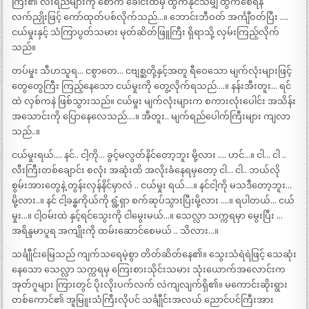
ကြီး၏ လီးရည်များကို စောက် ခေါင်းထဲမှ ထွက်နိုင်သမျှ ထွက်စေရန်
လက်ညှိုးဖြင့် ကော်ထုတ်ပစ်လိုက်သည်…။ ဘောင်းဘီဝတ် အင်္ကျီဝတ်ပြီး ….
ငယ်မှုးနှင့် သံကြာပွတ်သမား မုတ်ဆိတ်ဖြူကြီး ရှိရာသို့ လှမ်းကြည့်လိုက်
သည်။
တပ်မှုး သီဟသူရ… ငစွာတေ… ငဗျစ္ဆတို့နှင့်အတူ ရီဝေသော မျက်လုံးများဖြင့်
တွေတွေကြီး ကြည့်နေသော ငယ်မှုးကို တွေ့လိုက်ရသည်….။ နန်းအီးတူး… ရင်
ထဲ လှစ်ကနဲ ဖြစ်သွားသည်။ ငယ်မှုး မျက်လုံးများက စကားလုံးပေါင်း အသိန်း
အသောင်းကို ပြောနေလေသည်….။ အီတူး.. မျက်ရည်ပေါက်ကြီးများ ကျလာ
သည်..။
ငယ်မှုးရယ်…. နင်.. ငါ့ကို… ခွင့်မလွတ်နိင်တော့ဘူး မို့လား …. ဟင်…။ ငါ… ငါ ..
လီးကြီးတစ်ချောင်း စလုံး အဆုံးထိ အလိုးခံနေရမှတော့ ငါ… ငါ.. ဘယ်လို
စွမ်းအားတွေနဲ့ တွန်းလှန်နိင်မှာလဲ .. ငယ်မှုး ရယ်….။ နင်ငါ့ကို မသဒီတော့ဘူး…
မို့လား..။ နင် ငါ့ခန္ဓကိုယ်ကို ရွံ့ရှာ စက်ဆုပ်သွားပြီးမို့လား ….။ ရပါတယ်… ငယ်
မှုး…။ ငါ့ဝမ်းထဲ နှင့်ရင်သွေးကို ငါမွေးမယ်…။ သေလ္လာ သက္ကရမှာ မွေးပြီး …
အရိန္ဒမာပူရ အကျိုးကို ထမ်းဆောင်စေမယ် .. သိလား…။
သင်္ချီုင်းမြေသည် ကျက်သရေမဲ့စွာ တိတ်ဆိတ်နေ၏။ သွေးသံရဲရဲဖြင့် သေဆုံး
နေသော သေလ္လာ သက္ကရမှ ကြေးစားသိုင်းသမား သုံးယောက်အလောင်းက
အုတ်ဂူများ ကြားတွင် ပိုးလိုးပက်လက် လဲကျလျက်ရှိ၏။ မကောင်းဆိုးရွား
တစ်ကောင်၏ အူမြူးသံကြီးလိုပင် သင်္ချီုင်းအလယ် ညောင်ပင်ကြီးအား