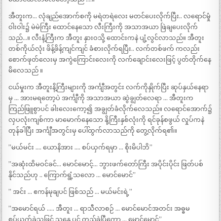
အီတူးက… လုံချည်အောက်စကို မရဲတရဲလေး မတင်ပေးလိုက်ပြီး.. လရောင်မှုံ
ဝါးဝါး၌ မဲမဲကြီး ထောင်နေသော လီးကြီးကို အသာအယာ ဖြဲချပေးလိုက်
သည်…။ လီးနံ့ကြီးက အီတူး နှားဝသို့ ထောင်းကနဲ ပျံ့လွင်လာသည်။ အီတူး
တစ်ကိုယ်လုံး ဖိန့်ဖိန့်ကျင်ကျင် ခံစားလိုက်ရပြီး.. လက်တစ်ဖက် ကလည်း
စောက်ဖုတ်လေးမှ အကွဲကြောင်းလေးကို လက်ချောင်းလေးဖြင့် ပွတ်တိုက်နေ
မိလေသည် ။
ငယ်မှုးက အီတူးနိ့ကြီးများကို အင်္ကျီအတွင်း လက်ကိုနှိုက်ပြီး ဆုပ်နှယ်နေရာ
မှ … အားမရတော့ပဲ အင်္ကျီကို အသာအယာ ဆွဲချွတ်လေရာ … အီတူးက
ကြည်ဖြူစွာပင် ခါးလေးကော့၍ အချွတ်ခံလိုက်လေသည်။ လရောင်အောက်၌
လှပလုံးကျစ်ကာ မာမောက်နေသော နို့ကြီးနှစ်လုံးကို ရင်ခုန်စဖွယ် လှုပ်ကနဲ
တုန်ခါပြီး အင်္ကျီအတွင်းမှ ပေါ်ထွက်လာသည်ကို တွေ့လိုက်ရ၏။
”မယ်မင်း …. ယောနိအား …. စပ်ယှက်ရမှာ … စိုးမိပါဘိ”
”အဆုံးထိမဝင်ခင်… မောင်မောင့်… ဘွားဖက်တော်ကြီး အပိုင်းပိုင်း ဖြတ်ပစ်
နိုင်သည်ဟု .. ကြောက်ရွံ့သလော … မောင်မောင်”
” အင်း … ဧကန်မုချပင် ဖြစ်သည် … မယ်မင်းရဲ့”
”အမောင်ရယ် ….. အီတူး … ရာသီလာစဉ် … မောင်မောင်အတင်း အဓ္ဓမ
စပ်ယှက်ခဲ့သဖြင့် သန္ဓေ ပင် တည်ခဲ့ပြီကော … မောင်မောင်”