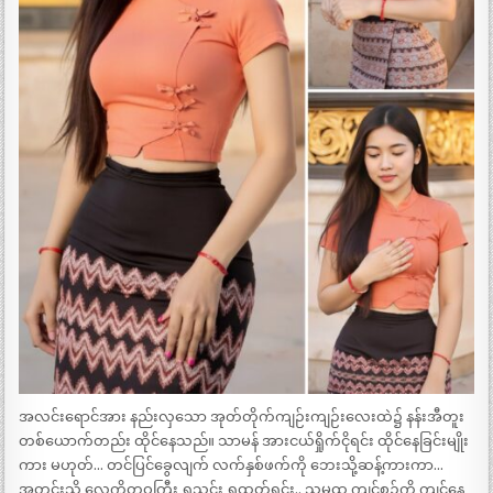
အလင်းရောင်အား နည်းလှသော အုတ်တိုက်ကျဉ်းကျဉ်းလေးထဲ၌ နန်းအီတူး
တစ်ယောက်တည်း ထိုင်နေသည်။ သာမန် အားငယ်ရှိုက်ငိုရင်း ထိုင်နေခြင်းမျိုး
ကား မဟုတ်… တင်ပြင်ခွေလျက် လက်နှစ်ဖက်ကို ဘေးသို့ဆန့်ကားကာ…
အတွင်းသို့ လေကိုတဝကြီး ရှူသွင်း ရှူထုတ်ရင်း.. သမထ ကျင့်စဉ်ကို ကျင့်နေ