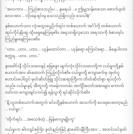
”အလကား … ကြည်စားသည်ပ … နှမရယ် …။ ဤမျှသန်မာသော စောက်ဖုတ်
လေးအား … လိုးနေ ရင်းမှ သေသည်ရှိလည်း သေပါစံ့”
နှစ်ယောက်သား လုံးထွေးပွေ့ပိုက်ရင်း တစ်ယောက် အင်္ဂါကို တစ်ယောက်
ဆုပ်ကိုင်နှိုးဆွ ထိုးမွှေနေကြရ၏။ အရသာရှိလှသော အရသာကို ခံစားရင်း
ကြည်နူးနေကြပေ၏။
”ဟား….ဟား….ဟား…. ယုန်ထောင်တာ …. ယုန်ရော ကြောင်ရော … မိနေပါလား
စက္ကရ… ဟား.. ဟား..”
နှာခေါင်းနီ သိုင်းသမားနှင့် မြေခွေး မျက်လုံးသိုင်းသမားတို့က ငယ်မှုးတို့နှစ်
ယောက်အား ခါးထောက် ကြည့်လိုက်၏။ ငယ်မှုးတို့ ကျောဖက်မှ အုတ်ဂူ
ဟောင်းပေါ်တွင် မုတ်ဆိတ်ဖြူ သိုင်းဆရာကြီးက တိတ်ဆိတ်စွာ ရပ်လိုက်
သည်။ ငယ်မှုးနှင့် အီတူးတို့ ကမန်းကတမ်း အင်္ကျီအဝတ်အစာများ ကောက်
ဝတ်ကာ ကျောချင်းကပ်၍ ရန်သူကို ရင်ဆိုင်လိုက်၏။
”နိ့ လူတစ်ယောက်အတွက် မင်းတို့နှစ်ယောက် အသက်ကို ပေးရပေတော့မည်
… ငယ်မှုး..”
”တိုက်ရင်း ….အသေခံတဲ့ …မြန်မာလူမျိုးကွ”
ငယ်မှုးက ဓါးလျင်စင်္ကြာ ခုတ်နည်းဖြင့် နှာခေါင်းနီကြီးအား … အတင်းဝင်ခုတ်