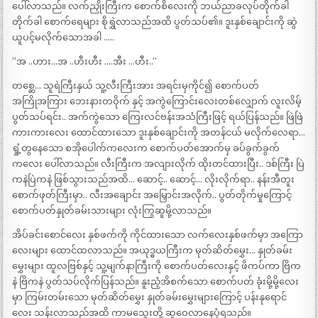
ပေါ်လာသည်။ လက်ညှိုးကြီးက စောက်စိလေးကို ဘယ်ညာခလုပ်တိုက်ခါ
တိုက်ခါ စောက်ရေများ စိုရွှဲလာသည်အထိ ပွတ်သပ်၏။ ဒူးနှစ်ချောင်းကို ဆွဲ
ယူပင့်မလိုက်သောအခါ …..
”အ ..ဟား…အ ..ဟီးဟီး ….အီး …ဟီး..”
တစ္ဆေ… သူရဲကြီးနှယ် သူ့လီးကြီးအား အရင်းမှကိုင်၍ စောက်ပတ်
အကြိုအကြား ဘေးနားတဝိုက် နှင့် အကွဲကြောင်းလေးတစ်လျှောက် လူးလိမ့်
ပွတ်သပ်ရင်း.. အက်ကွဲသော ကြေးလင်ဗန်းအသံကြီးဖြင့် ရယ်ပြန်သည်။ ဖြဲဖြဲ
ကားကားလေး ထောင်ထားသော ဒူးနှစ်ချောင်းကို အတန်ငယ် မလိုက်လေရာ…
ရှုံ့တွနေသော စအိုပေါက်ကလေးက စောက်ပတ်အောက်မှ ခပ်ခွက်ခွက်
ကလေး ပေါ်လာသည်။ လီးကြီးက အလျားလိုက် ထိုးတင်ထားပြီး.. ဒစ်ကြီး ပြဲ
ကနဲပြဲကနဲ ဖြစ်သွားသည်အထိ… ဆောင့်.. ဆောင့်… လိုးလိုက်ရာ.. နန်းအီတူး
စောက်ဖုတ်ကြီးမှာ.. လီးအချောင်း အမြှောင်းအလိုက်.. ပွတ်တိုက်မှုကြောင့်
စောက်ပတ်နှုတ်ခမ်းသားများ လုံးကြွဆူမို့လာသည်။
အိပ်ခင်းစောင်လေး နှစ်ဖက်ကို ကိုင်ထားသော လက်လေးနှစ်ဖက်မှာ အကြော
လေးများ ထောင်ထလာသည်။ အယုဒ္ဓယကြီးက မုတ်ဆိတ်မွှေး… နှုတ်ခမ်း
မွှေးများ ထူလဗြစ်နှင့် သူ့မျက်နာကြီးကို စောက်ပတ်လေးနှင့် ဖိကပ်ကာ ဗြိက
နဲ ဗြိကနဲ ပွတ်သပ်လိုက်ပြန်သည်။ နူးညံ့အိစက်သော စောက်ပတ် ခုံးမို့မို့လေး
မှာ ကြမ်းတမ်းသော မုတ်ဆိတ်မွှေး နှုတ်ခမ်းမွှေးများကြောင့် ပန်းနုရောင်
လေး သန်းလာသည်အထိ ကာမသွေးတို့ ဆူဝေလာနေပုံရသည်။