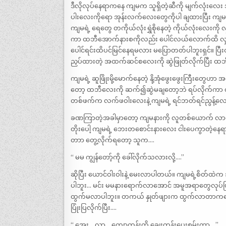
ဒီလိုလုပ်နေရာကနေ ကျမက သူရှိတဲ့ဆီကို မျက်လုံးလေး
ပါးလေးကိုရော အုန်းလက်လေးတွေကိုပါ ချထားပြီး ကျမ
ကျမရဲ့ ရေတွေ တကိုယ်လုံးရွှဲစိုနေတဲ့ ကိုယ်လုံးလေး
ကာ ထဘီအောက်နားစကိုလည်း ပေါင်လယ်လောက်ထိ လှန်တင်
ပေါင်ရင်းထိပင်မြင်နေရမလား မပြောတတ်ပါဘူးရှင်။ ပြီ
ညှပ်ထားတဲ့ အထက်ဆင်စလေးကို ဆွဲဖြုတ်လိုက်ပြီး ထ
ကျမရဲ့ ဆူဖြိုးမို့မောက်နေတဲ့ နို့အုံဖွေးဖွေးကြီးတွေဟာ 
တော့ ထဘီလေးကို ဆက်၍ဆွဲမချတော့ဘဲ ရပ်လိုက်ကာ 
တစ်ဖက်က လက်ဖဝါးလေးနဲ့ ကျမရဲ့ ရင်ဘတ်ရင်ညွန့်လေ
ခဏကြာတဲ့အခါမှာတော့ ကျမနားကို လူတစ်ယောက် လာရပ်
တိုးပေါ့ ကျမရဲ့ ဘေးတစောင်းနားလေး ငါးပေကွာတဲ့နေ
တာာ တွေ့လိုက်ရတော့ သူက….
“ မမ ကျွန်တော့်ကို ခေါ်လိုက်သလားလို့….”
ဆိုပြီး ယောင်ဝါးဝါးနဲ့ မေးလာပါတယ်။ ကျမရဲ့စိတ်ထဲက
ပါဘူး… မင်း မမနားရောက်လာအောင် အမူအရာတွေလုပ်ပြပြ
ထွက်မလာပါဘူး။ တကယ် နှုတ်ဖျားက ထွက်လာတာကတော့
ပြုံးပြလိုက်ပြီး….
“ အေး… လာ… ကျောကုန်းကို ချေးတွန်းပေးစမ်းကွာ….”