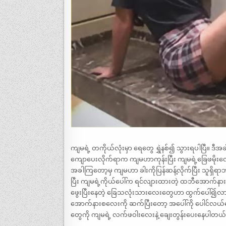
ကျမရဲ့ တကိုယ်လုံးမှာ ရေတွေ ရွှဲနစ်၍ သွားရပါပြီ။ ဒီ
ကျောပေးလိုက်ရာက ကျမဟာကုန်းပြီး ကျမရဲ့ခြေဖမိုး
အခါကြတော့မှ ကျမဟာ ခါးကိုပြန်ဆန့်လိုက်ပြီး သူရှိရာဘ
ပြီး ကျမရဲ့ကိုယ်ပေါ်က ရင်လျားထားတဲ့ ထဘီအောက်နား
ဖွေးပြီးနေတဲ့ ခြေသလုံးသားလေးတွေဟာ ထွက်ပေါ်၍လာ
အောက်နားစလေးကို ဆက်ပြီးတော့ အပေါ်ကို ပေါင်လယ်လေ
တွေကို ကျမရဲ့ လက်ဖဝါးလေးနဲ့ ချေးတွန်းပေးနေပါတယ်