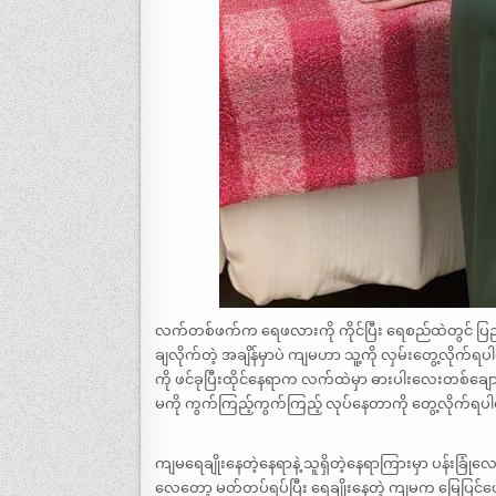
လက်တစ်ဖက်က ရေဖလားကို ကိုင်ပြီး ရေစည်ထဲတွင် ပြည့်လျ
ချလိုက်တဲ့ အချိန်မှာပဲ ကျမဟာ သူ့ကို လှမ်းတွေ့လိုက်ရ
ကို ဖင်ခုပြီးထိုင်နေရာက လက်ထဲမှာ ဓားပါးလေးတစ်ချ
မကို ကွက်ကြည့်ကွက်ကြည့် လုပ်နေတာကို တွေ့လိုက်ရ
ကျမရေချိုးနေတဲ့နေရာနဲ့ သူရှိတဲ့နေရာကြားမှာ ပန်းခြ
လေတော့ မတ်တပ်ရပ်ပြီး ရေချိုးနေတဲ့ ကျမက မြေပြင်ပေါ်