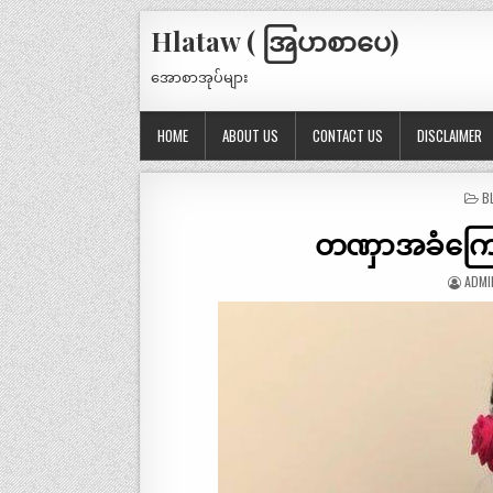
Hlataw ( အြပာစာပေ)
အောစာအုပ်များ
HOME
ABOUT US
CONTACT US
DISCLAIMER
P
B
IN
တဏှာအခံကြော
ADMI