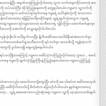
 အသာဝန့်ပြီး အမှတ်တမဲ့ကြည့်လိုက်တော့ သူက လက်ထဲမှာကိုင်ထားတဲ့ ဓား
ကို သပ်သပ်ကြီး ထိုင်ကြည့်နေတာကို တွေ့ရပါတယ်။ ကျမက သူ့ဘက်ကို
ကို လှည့်ထားရာက မတ်တပ်ရပ်ရက်ကနေ ကျမရဲ့ ပေါင်နှစ်လုံးကို အသာကား
ထားတော့ မြေပြင်ပေါ်မှာထိုင်နေတဲ့ သူ့ရဲ့မျက်လုံးတွေက ကျမရဲ့
းတာနဲ့ ကျမဟာ ရင်လျားထားတဲ့ ထဘီလေးရဲ့ ဂျိုင်းကြား အောက်ဖက်နားမှာ
ဘီလေးကို အောက်ကို လျှောချလိုက်ပါတယ်။
အကုန်လုံးနီးပါး ပေါ်ထွက်လာပြီး နို့သီးခေါင်းလေးပေါ်ခါနီးဆဲဆဲလောက်မှာ
လက်လေးတစ်ဖက်နဲ့ ထဘီလေးကို ရင်ဘတ်မှာ အသာဖိလို့ ကျန်တဲ့လက်
းတွေကို ပွတ်ပေး၍ ချေးတွန်းနေပါတယ်။
သလိုရှိတာကြောင့် ကျမက ခေါင်းငဲ့ကာကြည့်လိုက်တော့ သူလေ…. မောင်
ရာကနေ ကျမကို မျက်လုံးပြူးကြီးနဲ့ ကြည့်နေတယ်လေ။ ကျမလည့်ကြည့်
 ဒင်းလေးလည်း မခေပါလားလို့တွေးပြီး မင်းကို မမ ပါးစပ်က ခေါ်တာမဟုတ်
ီး ခေါ်လိုက်တာပါလို့ စိတ်ထဲက ပြောလိုက်ပါတယ်။ နှုတ်ဖျားကတော့
…. သူ့ရဲ့အမေးစကားလည်းဆုံးရော ကျမက သူ့ကို ယဲ့ယဲ့လေးတစ်ချက်