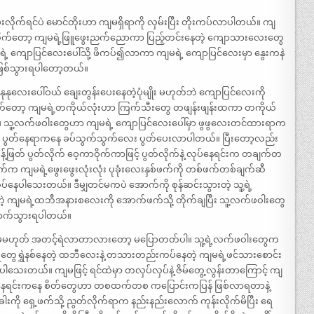
ပေးလိုက်ရင်ပဲ မောင်တိုးဟာ ကျမရှိရာကို လှမ်းပြီး တိုးကပ်လာပါတယ်။ ကျ
ိုက်တော့ ကျမရဲ့ဖြူဖွေးညက်ညောကာ ပြည့်တင်းနေတဲ့ ကျောသားလေးတွေ
ရဲ့ ကျောပြင်လေးပေါ်သို့ ဖိကပ်၍လာကာ ကျမရဲ့ ကျောပြင်လေးမှာ နွေးကနဲ
ဲ ဖြစ်သွားရပါတော့တယ်။
နုလေးပေါ်ဝယ် ချေးတွန်းပေးနေတဲ့ပုံမျိုး မဟုတ်ဘဲ ကျောပြင်လေးကို
ပေးလိုက်တော့ ကျမရဲ့တကိုယ်လုံးဟာ ကြက်သီးတွေ တဖျန်းဖျန်းထကာ တကိုယ်
်။ သူ့လက်ဖဝါးတွေဟာ ကျမရဲ့ ကျောပြင်လေးပေါ်မှာ ဖွဖွလေးတင်ထားရာက
ရွလေး ပွတ်နေရာကနေ ခပ်သွက်သွက်လေး ပွတ်ပေးလာပါတယ်။ ပြီးတော့လည်း
ဖြတ် ပွတ်လိုက် ဝေ့ကာဝိုက်ကာဖြင့် ပွတ်လိုက်နဲ့ လုပ်နေရင်းက တချက်တ
်က ကျမရဲ့ဖွေးဖွေးလုံးလုံး ပုခုံးလေးနှစ်ဖက်ကို တစ်ဖက်တစ်ချက်ဆီ
ုပ်နေပါသေးတယ်။ ဒီမျှတင်မကပဲ အောက်ကို စုန်ဆင်းသွားတဲ့ သူ့ရဲ့
့ ကျမရဲ့ထဘီအနားစလေးကို အောက်ဖက်သို့ တိုက်ချပြီး သူ့လက်ဖဝါးတွေ
ောက်သွားရပါတယ်။
လား၊ ဒါမှမဟုတ် အတင့်ရဲလာတာလားတော့ မပြောတတ်ပါ။ သူ့ရဲ့လက်ဖဝါးတွေက
တွေရွှဲနစ်နေတဲ့ ထဘီလေးနဲ့ တသားတည်းကပ်နေတဲ့ ကျမရဲ့ဖင်သားစောင်း
ပါသေးတယ်။ ကျမဖြင့် ရင်ထဲမှာ တလှပ်လှပ်နဲ့ ဇိမ်တွေ့လွန်းတာကြောင့် ကျ
ဒီလိုနေရင်းကနေ စိတ်တွေဟာ တစထက်တစ ကပြောင်းကပြန် ဖြစ်လာရတာနဲ့
ကို ရှေ့ဖက်သို့ ညွတ်လိုက်ရာက နည်းနည်းလောက် ကုန်းလိုက်မိပြီး ရေ