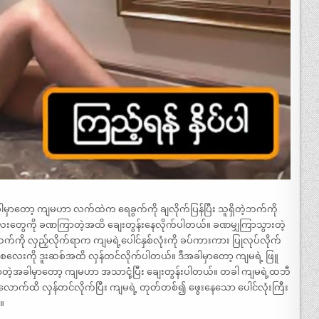
အခါမှာတော့ ကျမဟာ လက်ထဲက ရေခွက်ကို ချလိုက်ပြန်ပြီး သူရှိတဲ့ဘက်ကို
လေးတွေကို ခဏကြာတဲ့အထိ ချေးတွန်းနေလိုက်ပါတယ်။ ခဏမျှကြာသွားတဲ့
က်ကို လှည့်လိုက်ရာက ကျမရဲ့ပေါင်နှစ်လုံးကို ခပ်ကားကား ပြုလုပ်လိုက်
စလေးကို ဒူးဆစ်အထိ လှန်တင်လိုက်ပါတယ်။ ဒီအခါမှာတော့ ကျမရဲ့ ဖြူ
တဲ့အခါမှာတော့ ကျမဟာ အသာငုံ့ပြီး ချေးတွန်းပါတယ်။ တခါ ကျမရဲ့ထဘီ
ာက်ထိ လှန်တင်လိုက်ပြီး ကျမရဲ့ တုတ်တစ်၍ ဖွေးနေသော ပေါင်လုံးကြီး
။