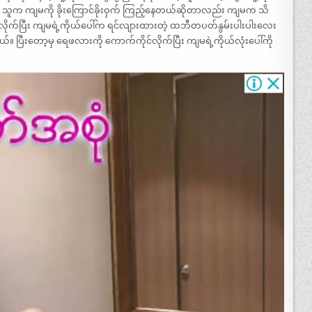
ြီး သူက ကျမကို ခိုးကြောင်ခိုးဝှက် ကြည့်နေတယ်ဆိုတာလည်း ကျမက သိ
က်ပြီး ကျမရဲ့ကိုယ်ပေါ်က ရင်လျားထားတဲ့ ထဘီတပတ်နွမ်းပါးပါးလေး
ယ်။ ပြီးတော့မှ ရေဖလားကို ကောက်ကိုင်လိုက်ပြီး ကျမရဲ့ကိုယ်လုံးပေါ်ကို