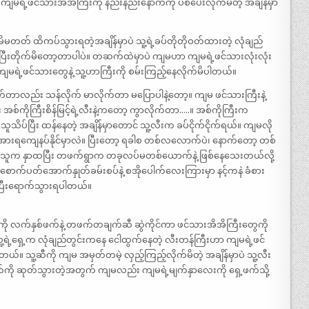
ျမရဲ့ဖင်သားအိအိကြီးကို နည်းနည်းနောက်ကို ပစ်ပေးလိုက်မိတဲ့ အချိန်မှာ
ဖိမိမတတ် ထိကပ်သွားရတဲ့အချိန်မှာပဲ သူ့ရဲ့ခပ်တိုတိုဝတ်ထားတဲ့ လုံချည်
ပြီးတိုက်မိတော့တာပါပဲ။ တဆက်ထဲမှာပဲ ကျမဟာ ကျမရဲ့ဖင်သားလုံးလုံး
ကျမရဲ့ဖင်သားတွေနဲ့ သူ့ဟာကြီးကို စမ်းကြည့်နေလိုက်မိပါတယ်။
ုက်တာလည်း သန်လိုက် မာလိုက်တာ မပြောပါနဲ့တော့။ ကျမ ဖင်သားကြီးနဲ့
်ကိုကြီးစိန်မြင့်ရဲ့လီးနဲ့ကတော့ ကွာလိုက်တာ…..။ အစ်ကိုကြီးက
ပ်ပြီး ထန်နေတဲ့ အချိန်မှာတောင် သူ့လီးက ခပ်ငိုက်ငိုက်ရယ်။ ကျမလို
်အားရကျေနပ်နိုင်မှာလဲ။ ပြီးတော့ ရခါစ တစ်လလောက်ပဲ၊ နောက်တော့ တစ်
် သူက နှာထပြီး တဖက်ရွာက တခုလပ်မတစ်ယောက်နဲ့ ဖြစ်နေသေးတယ်လို့
က်ပတ်အောက်နှုတ်ခမ်းစပ်နဲ့ စအိုပေါက်လေးကြားမှာ နင့်ကနဲ ခံစား
်ပြီးရောက်သွားရပါတယ်။
ကို လက်နှစ်ဖက်နဲ့ တဖက်တချက်ဆီ ဆွဲကိုင်ကာ ဖင်သားအိအိကြီးတွေကို
ူ့ရဲ့ရှေ့က လုံချည်တွင်းကနေ ငေါထွက်နေတဲ့ လီးတန်ကြီးဟာ ကျမရဲ့ဖင်
 သူ့ဆီကို ကျမ အမှတ်တမဲ့ လှည့်ကြည့်လိုက်မိတဲ့ အချိန်မှာပဲ သူ့လီး
်ကို ဆုတ်သွားတဲ့အတွက် ကျမလည်း ကျမရဲ့မျက်နှာလေးကို ရှေ့ဖက်သို့