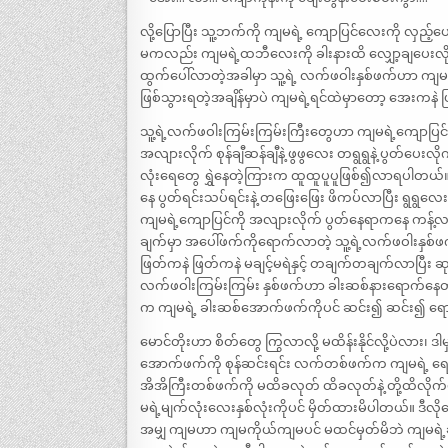
လို့ပြောပြီး သူ့ဘက်ကို ကျမရဲ့ ကျောပြင်လေးကို လှည့်
မကလည်း ကျမရဲ့ထဘီလေးကို ခါးနားထိ လျှော့ချပေးလ
ထွက်ပေါ်လာတဲ့အခါမှာ သူ့ရဲ့ လက်ဖဝါးနှစ်ဖက်ဟာ ကျမ
ဖြစ်သွားရတဲ့အချိန်မှာပဲ ကျမရဲ့ရင်ထဲမှာတော့ အေးကန
သူ့ရဲ့လက်ဖဝါးကြမ်းကြမ်းကြီးတွေဟာ ကျမရဲ့ကျောပြင်နု
အလျားလိုက် စုန်ချီဆန်ချီနဲ့ ဖွဖွလေး တရွရွနဲ့ ပွတ်
လုံးရေတွေ ရွှဲနေတဲ့ကြားက ထူထူပူပူဖြစ်၍လာရပါတယ
နေ ပွတ်ရင်းသပ်ရင်းနဲ့ တဖြေးဖြေး ဖိကပ်လာပြီး ရွ
ကျမရဲ့ကျောပြင်ကို အလျားလိုက် ပွတ်နေရာကနေ ကန့်လန့်
ချက်မှာ အပေါ်ဖက်ကိုရောက်လာတဲ့ သူ့ရဲ့လက်ဖဝါးနှစ်ဖက
ဖြတ်ကနဲ ဖြတ်ကနဲ မချင့်မရဲနှင့် တချက်တချက်လာပြီး ဆ
လက်ဖဝါးကြမ်းကြမ်း နှစ်ဖက်ဟာ ခါးဆစ်နားရောက်နေတဲ
က ကျမရဲ့ ခါးဆစ်အောက်ဖက်ကိုပင် ဆင်း၍ ဆင်း၍ ရ
မောင်တိုးဟာ စိတ်တွေ ကြွလာလို့ မထိန်းနိုင်လို့ပဲ
အောက်ဖက်ကို စုန်ဆင်းရင်း လက်တစ်ဖက်က ကျမရဲ့ ရေ
အိအိကြီးတစ်ဖက်ကို မထိခလုတ် ထိခလုတ်နဲ့ တို့ထိလိုက်
မရဲ့မျက်လုံးလေးနှစ်လုံးကိုပင် မှိတ်ထားမိပါတယ်။ 
အမျှ ကျမဟာ ကျမကိုယ်ကျမပင် မထင်မှတ်မိဘဲ ကျမရဲ့ခါး