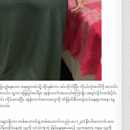
ှံနေသော ရေများထဲသို့ ထိုးနှစ်ကာ ခပ်လိုက်ပြီး ကိုယ်လုံးပေါ်ကို လောင်း
ပါတယ်။ သူက မြေပြင်ပေါ်မှာ အုန်းလက်အလယ်ကြောရိုး အရင်းပိုင်းတစ်ပိုင်း
ောင်း ကိုင်ထားပြီး အုန်းလက်လေးတွေကို တံမြက်စီးတန်သပ်နေရာကနေ ကျ
ပါတယ်။
ုံလေးများရှိကာ တစ်ယောက်နဲ့ တစ်ယောက်လည်း ပေ (၂၀) နီးပါးလောက် ဝေး
မှာထိုင်နေတဲ့ သူ့ကို သဲသဲကွဲကွဲ မြင်နေရပေမယ့် သူကတော့ ကျမ သူ့ကို