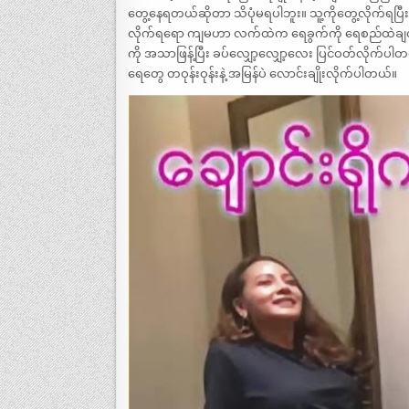
တွေ့နေရတယ်ဆိုတာ သိပုံမရပါဘူး။ သူ့ကိုတွေ့လိုက်ရပ
လိုက်ရရော ကျမဟာ လက်ထဲက ရေခွက်ကို ရေစည်ထဲချလို
ကို အသာဖြန့်ပြီး ခပ်လျှော့လျှော့လေး ပြင်ဝတ်လိုက်ပါတ
ရေတွေ တဝုန်းဝုန်းနဲ့ အမြန်ပဲ လောင်းချိုးလိုက်ပါတယ်။