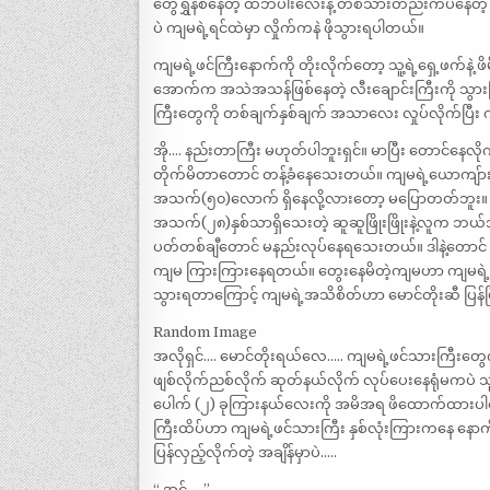
တွေရွှဲနစ်နေတဲ့ ထဘီပါးလေးနဲ့ တစ်သားတည်းကပ်နေတဲ့ က
ပဲ ကျမရဲ့ရင်ထဲမှာ လှိုက်ကနဲ ဖိုသွားရပါတယ်။
ကျမရဲ့ဖင်ကြီးနောက်ကို တိုးလိုက်တော့ သူ့ရဲ့ရှေ့ဖက်နဲ့ 
အောက်က အသဲအသန်ဖြစ်နေတဲ့ လီးချောင်းကြီးကို သွား
ကြီးတွေကို တစ်ချက်နှစ်ချက် အသာလေး လှုပ်လိုက်ပြီး 
အို…. နည်းတာကြီး မဟုတ်ပါဘူးရှင်။ မာပြီး တောင်နေလိ
တိုက်မိတာတောင် တန့်ခံနေသေးတယ်။ ကျမရဲ့ယောကျ်ား အစ
အသက်(၅၀)လောက် ရှိနေလို့လားတော့ မပြောတတ်ဘူး။ သူသိ
အသက်(၂၈)နှစ်သာရှိသေးတဲ့ ဆူဆူဖြိုးဖြိုးနဲ့လူက ဘယ
ပတ်တစ်ချီတောင် မနည်းလုပ်နေရသေးတယ်။ ဒါနဲ့တောင
ကျမ ကြားကြားနေရတယ်။ တွေးနေမိတဲ့ကျမဟာ ကျမရဲ့စော
သွားရတာကြောင့် ကျမရဲ့အသိစိတ်ဟာ မောင်တိုးဆီ ပြန
Random Image
အလိုရှင်…. မောင်တိုးရယ်လေ….. ကျမရဲ့ဖင်သားကြီးတွေ
ဖျစ်လိုက်ညစ်လိုက် ဆုတ်နယ်လိုက် လုပ်ပေးနေရုံမကပဲ သ
ပေါက် (၂) ခုကြားနယ်လေးကို အမိအရ ဖိထောက်ထားပါတယ်။
ကြီးထိပ်ဟာ ကျမရဲ့ဖင်သားကြီး နှစ်လုံးကြားကနေ နောက
ပြန်လှည့်လိုက်တဲ့ အချိန်မှာပဲ…..
“ အင့်…. ”