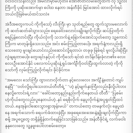
ဝင်းဝင်းသန်းလည်း အိမ်လာမှာမဟုတ်။ အောဇာတ်လမ်းတွေထဲက လို သူ့လီး
ကြီးကို ပုဆိုးအောက်မှာ ငေါထ နေတာ အန်တီခိုင် မြင်အောင် ထားလိုက်ရင်
ဘယ်လိုဖြစ်မယ်ထင်သလဲ။
အဲဒီအတွေးကပင် ကိုကိုသော့် လီးကြီး မှာ သုတ်ရည်တွေ ထွက်သွားမလောက်
ကို ဆတ်ဆတ်ခါသွားသည်။ ရေခေါင်းလောင်းချိုးချလိုက်ပြီး ဆပ်ပြာတိုက်
ရေပြန်လောင်းပြီး ကိုယ်လုံးကို သဘက်နဲ့ ခြောက်အောင်သုတ်တော့ သူ့ကောင်
ကြီးက မာတုန်းရှိသေးသည်။ အင်း စမ်းကြည့်တာပေါ့။ အရက်နံ့ကလည်းရှိ
သေးတော့ မူးချင်ယောင်လည်းဆောင်လို့ရတာပဲ၊ တခုခု ဖြစ်ရင် မူးလို့ပါဆိုပြီး
လွဲချရတာပေါ့။ တွေးရင်းနှင့်ပင် ကိုကိုသော် ရင်ထဲ တဒိန်းဒိန်းခုံလာ၏။ လေး
လေးဦးအောင်နိုင် ပလေကပ်ပုဆိုးနဲ့ ရှပ်အင်္ကျီကိုဝတ်ပြီးထွက်လာတဲ့ ကိုကို
သော်ကို လှမ်းကြည့်လိုက်ရင်း ခိုင်ခိုင်က။
“အမလေး သော်ကြီး ထွားလာလိုက်တာ နင့်လေးလေး အင်္ကျီ နဲ့တောင် ကျပ်
နေပြီ” “ဝတ်လို့ရပါသေးတယ်တီတီရဲ့” “ဟဲ့ နင့်မျက်နှာကြီးလည်းနီလို့ပါလား
နေလို့ကောင်းရဲ့လား” “ခေါင်းတော့နည်းနည်းကိုက်နေတယ် တီတီ” “ပြစမ်း
ဟဲ့ကိုယ်တွေလည်းပူနေတယ်ဟဲ့..နင် ရေစိုလိုက် နေပူလိုက်နဲ့အပူရှတ်ပြီထင်
တယ်..နေအုန်းငါဆေးသွားရှာအုန်းမယ်” တကယ်တော့ တမနက်လုံး နေပူထဲ
နေ အရက်သောက် ရေပက်ခံထားခဲ့ပြီး အခုရေအေးအေးနဲ့ချိုးချလိုက်ပြီးကာ
စမို့ အပူငွေ့တွေ တရှိန်ရှိန်တက်နေခြင်းသာဖြစ်သည်။ အန်တီခိုင်ရဲ့ လက်ဖဝါး
နုနုလေးတွေ သူ့နဖူးပေါ်လာစမ်းတော့။