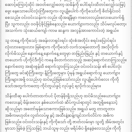
ဆောင့်ကြောင့်ထိုင် အဝတ်လျှော်တော့ ထမိန်ကို ပေါင်ရင်းထိတင်လျှော်သဖြင့်
ဖွေး နေသောပေါင်လုံးကြီးတွေက၊ လူပျိုပေါက် ကိုကိုသော်ကို စိတ်ရိုင်းဝင်
စေသည်။ ဝင်းဝင်းသန်းက လည်း ထိုအချိန်မှာ ကလေးလည်းလေးယောက်ရှိ
ပြီး သူကလည်း ဝဝဖိုင့်ဖိုင့်ဖြစ်နေသည်။ ယောက်ျားကလည်း သိပ်မလုပ်တော့၊
အသက်က သုံးဆယ်ကျော် ကာမ ဆန္ဒက အလွန်အားကောင်းတဲ့ အရွယ်။
သူ တနေ့ ကိုကိုသော့် အခန်းလာရှင်းရင်း ထုံးစံအတိုင်း စရင်းပြောင်ရင်း
လုံးလားထွေးလား ဖြစ်ရာက ကိုကိုသော် လက်သရမ်းတာကို အလိုလိုက်
လိုက်မိသည်။ နောက်နေ့ နောက်နေ့ တွေမှာ တဖြည်းဖြည်း နှင့် တယောက်နှင့်
တယောက် ဟိုကိုင်ဒီကိုင် ကနေ ဖီးတက်လာသည့် အဆင့်ရောက်လာကြသည်။
နောက်တော့ အဆုံးစွန်ထိ ရောက်သွားကြသည်။ ဝင်းဝင်းသန်း ၏ ပေါင်လုံး
ကြီးတွေ ဖင်ဆုံကြီးတွေ၊ နို့ကြီးတွေမှာ၊ ပုံမုန် အရွယ်ရောက်သူ ယောက်ျား
ကြီးများအဖို့ ဝသည်ဟု ထင်မည်ဖြစ်သော်လည်း လူပျိုပေါက်လေး ကိုကို
သော်အတွက်ကတော့ ကိုင်တွယ်ခွင့် လုပ်ခွင့် ရလိုက်သည်မှာ။
သိန်းထီဆု ပေါက်တာထက်ပင် ပိုတန်ဖိုးရှိသည်ဟု ထင်မိသည်။ယောက်ျား
ကလေးနှင့် မိန်းခလေး နှစ်ယောက်ထဲ ဆိပ်ကွယ်ရာတွင် အတူရှိမနေသင့်
ဆိုသည်မှာ အတော်မှန်သောစကားဖြစ်သည်။ အရွယ် မတူ တာတူတာ၊
အဓိကမဟုတ်။ လွတ်လပ်မှု နှင့် အထီးနဲ့ဆန့်ကျင်ဘက်လိင်က အဓိက
ဖြစ်သည်။ ဝင်းဝင်းသန်းနှင့် ကိုကိုသော် တို့ ဇာတ်လမ်းမှာ သူတို့ အိမ်အတွင်း
မှာသာ ဖြစ်ခဲ့ ကြသဖြင့် ဘယ်သူမှ လည်း မရိပ်မိပဲ ရှိနေခဲ့လေသည်။ ကိုကို