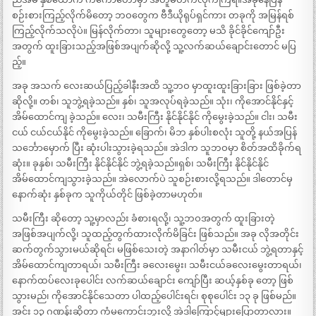
စဉ်းစားကြည့်လိုက်မိတော့ ဘဝတွေက ဗီဒီယိုရုပ်ရှင်ကား တခုကို အမြန်ရစ်
ကြည့်လိုက်သလိုပဲ။ မြန်လိုက်တာ၊ သူများတွေတော့ မသိ ခိုင်ခိုင်ကျော်ဦး
အတွက် ထူးခြားသည့်အဖြစ်အပျက်ဆိုလို့ သူ့လက်ဆယ်ချောင်းတောင် မပြ
ည့်။
အခု အသက် လေးဆယ်ပြည့်ခါနီးအထိ သူ့ဘဝ မှာထူးထူးခြားခြား ဖြစ်ခဲ့တာ
ဆိုလို့။ တစ်၊ သူဘွဲ့ရခဲ့သည်။ နှစ်၊ သူအလုပ်ရခဲ့သည်။ သုံး၊ ကိုအောင်နိုင်နှင့်
အိမ်ထောင်ကျ ခဲ့သည်။ လေး၊ သမီးကြီး နိုင်နိုင်နိုင် ကိုမွေးခဲ့သည်။ ငါး၊ သမီး
ငယ် ငယ်ငယ်နိုင် ကိုမွေးခဲ့သည်။ ခြောက်၊ မိဘ နှစ်ပါးစလုံး သူတို့ နယ်အပြန်
သင်္ဘောမှောက် ပြီး ဆုံးပါးသွားခဲ့ရသည်။ အဲဒါက သူဘဝမှာ စိတ်အထိခိုက်ရ
ဆုံး။ ခုနှစ်၊ သမီးကြီး နိုင်နိုင်နိုင် ဘွဲ့ရခဲ့သည်။ရှစ်၊ သမီးကြီး နိုင်နိုင်နိုင်
အိမ်ထောင်ကျသွားခဲ့သည်။ အဲလောက်ပဲ သူစဉ်းစားလို့ရသည်။ ဒါတောင်မှ
နောက်ဆုံး နှစ်ခုက သူကိုယ်တိုင် ဖြစ်ခဲ့တာမဟုတ်။
သမီးကြီး ဆိုတော့ သူ့မှာလည်း ခံစားရလို့၊ သူ့ဘဝအတွက် ထူးခြားတဲ့
အဖြစ်အပျက်လို့၊ သူထည့်တွက်ထားလိုက်မိခြင်း ဖြစ်သည်။ အခု လိုအတိုင်း
ဆက်တွက်သွားမယ်ဆိုရင်၊ မဖြစ်သေးတဲ့ အနာဂါတ်မှာ သမီးငယ် ဘွဲ့ရတာနှင့်
အိမ်ထောင်ကျတာရယ်၊ သမီးကြီး ခလေးမွေး၊ သမီးငယ်ခလေးမွေးတာရယ်၊
နောက်ထပ်လေးခုပေါင်း လက်ဆယ်ချောင်း ကျော်ပြီး ဆယ့်နှစ်ခု တော့ ဖြစ်
သွားမည်၊ ကိုအောင်နိုင်သေတာ ပါထည့်ပေါင်းရင်၊ စုစုပေါင်း ၁၃ ခု ဖြစ်မည်။
အင်း ၁၃ ဂဏန်းဆိုတာ ကံမကောင်းဘူးလို့ အဲဒါကြောင့်များပြောတာလား။