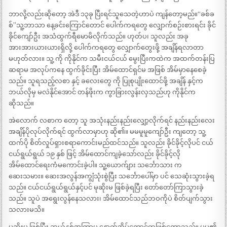
ဘာလို့လည်းဆိုတော့ အဲဒီ ၁၃ခု ပြီးရင်သူသေတဲ့ဟာပဲ ကျန်တော့မည်။“ခစ်ခ
စ်”သူ့ဘာသာ နေ့ခင်းကြောင်တောင် ပေါက်ကရတွေ လျှောက်စဉ်းစားရင်း ခိုင်
ခိုင်ကျော်ဦး အသံထွက်ရီမောမိလိုက်သည်။ ဟုတ်ပ၊ သူလည်း အခု
အားအားယားယားရှိလို့ ပေါက်ကရတွေ လျှောက်တွေးဖို့ အချိန်ရလာတာ
မဟုတ်လား။ သူ့ ကို ကိုနိုင်က သမီးငယ်ငယ် မွေးပြီးကထဲက အထက်တန်းပြ
ဆရာမ အလုပ်ကနေ ထွက်ခိုင်းပြီး အိမ်ထောင်ရှင်မ အဖြစ် အိမ်မှာနေစေခဲ့
သည်။ သူရသည့်လစာ နှင့် ခလေးတွေ ကို ပြုစုပျိုးထောင်ဖို့ အချိန် နှင့်က
ဘယ်လိုမှ မလဲနိုင်အောင် တန်ဖိုးက ကွာခြားလွန်းလှသည်ဟု ကိုနိုင်က
ဆိုသည်။
အဲလောက် လစာက တော့ သူ အသုံးနည်းနည်းလျှော့လိုက်ရင် နည်းနည်းလေး
အချိန်ပိုလုပ်လိုက်ရင် ထွက်လာမှာဟု ဆို၏။ မမမူမူကျော်ဦး ကျတော့ သူ့
ထက်ပို စိတ်လှုပ်ရှားစရာကောင်းမည်ထင်သည်။ သူလည်း ခိုင်ခိုင့်လိုပင် ငယ်
ငယ်ရွယ်ရွယ် ၁၉ နှစ် ဖြင့် အိမ်ထောင်ကျခဲ့သော်လည်း ခိုင်ခိုင့်လို
အိမ်ထောင်ရေးကံမကောင်းခဲ့ပါ။ သူ့ယောက်ျား သင်္ဘောသား က
ဆေးသမား။ ဆေးအလွန်အကျွံသုံးစွဲပြီး သင်္ဘောပေါ်မှာ ပင် သေဆုံးသွားခဲ့ရ
သည်။ ငယ်ငယ်ရွယ်ရွယ်နှင့်ပင် မုဆိုးမ ဖြစ်ခဲ့ရပြီး တော်တော်ကြာသွားခဲ့
သည်။ သူပဲ အရွေးလွန်နေသလား၊ အိမ်ထောင်သည်ဘဝကိုပဲ စိတ်ပျက်သွား
သလားမသိ။
မုဆိုးမ ဖြစ်ပြီး ဆယ်နှစ်အကြာမှ နောက်အိမ်ထောင်ထူဖြစ်တော့သည်။ မူမူ၏