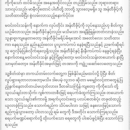
ကိုကိုသော် ထင်မိသည်။ အနေအထိုင်လည်း တည်ငြိမ်သည်။ ဘုရားတရား
သာလုပ်သည်၊ မာမီ့လိုတောင် ပါတီတို့ ဘာတို့ သွားလေ့မရှိ။ သူ အန်တီခိုင့်ကို
သတိထားမိပြီး စွဲလမ်းလာသည့်နောက်ပိုင်း။
မဝင်းဝင်းသန်းကို နောက်က လုပ်တိုင်း အန်တီခိုင့်ကို လုပ်နေသည်ဟု စိတ်ကူး
ယဉ်မိလာသည်။ အန်တီခိုင်နှင့်လည်း မသိမသာ အချိန်ဖြုန်းတတ်လာခဲ့သည်။
သူနှာဗူးကျနေတာတော့ အန်တီခိုင်မရိပ်မိရအောင် အတော်လေး သတိထား
ကာ နေရသည်။ နည်းနည်းလေး ပူးပူးကပ်ကပ် နေခဲ့ရပြီသည်နှင့် ညဖက်ဆိုရင်
သူ ဂွေလှိမ့်ပြစ်လိုက်ရလေ့ရှိသည်။ အန်တီခိုင်နှင့် နီးနီးကပ်ကပ် နေခွင့်ရခဲ့ပြီး
နောက်တနေ့ မဝင်းဝင်းသန်း နှင့်ကြုံရင်တော့၊ မဝင်းဝင်းသန်းတယောက် နာပြီ
သာမှတ်တော့။ အန်တီခိုင်အမှတ်ဖြင့် တအားကို ကျုံူးဆော်လေတော့သည်။
သူ့စိတ်ထဲမှာ တကယ်တမ်းလက်တွေ့က ဖြစ်နိုင်မည်မထင်လို့ ပိုပြီး စိတ်
လှုပ်ရှားရတာလားတော့မသိ။ ဒါပေမဲ့ လူဘဝ ဆိုတာ မမျှော်လင့်တာတွေနဲ့ ပြ
ည့်နှက်နေတတ်တယ်မဟုတ်လား။ ဒီတခါသင်္ကြန် ကျတော့ ကိုကိုသော် တို့
သူငယ်ချင်းတသိုက်၊ ဂျစ်ကားတစီးဖြင့် ရေပက်ခံထွက်ကြသည်။ တယောက်
သော သူငယ်ချင်း၏ကားမို့ အရက်ပုလင်းတွေ ပလပ်စတစ်ပုံး တခုထဲထည့်
ယူလာခဲ့ကြသည်။ သောက်ရည်က သိပ်မပါလာ သဖြင့် ခနလေးဖြင့်သောက်
ရည်ကုန်သွားတော့ ပါလာသည့် ရမ် တွေကို ဒီအတိုင်း သောက်ကြရသည်။
ရေပက်မဏ္ဍပ်ရောက်လို့ ထိုးပက်သော ရေတွေကို ပါးစပ်ဖွင့်ခံပြီး သောက်ကြ
ရသည်။