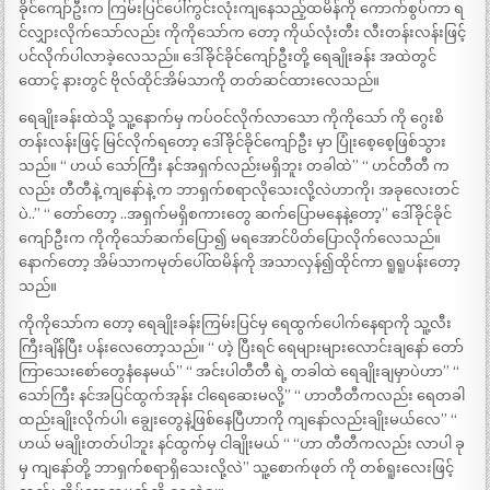
ခိုင်ကျော်ဦးက ကြမ်းပြင်ပေါ်ကွင်းလုံးကျနေသည့်ထမိန်ကို ကောက်စွပ်ကာ ရ
င်လျှားလိုက်သော်လည်း ကိုကိုသော်က တော့ ကိုယ်လုံးတီး လီးတန်းလန်းဖြင့်
ပင်လိုက်ပါလာခဲ့လေသည်။ ဒေါ်ခိုင်ခိုင်ကျော်ဦးတို့ ရေချိုးခန်း အထဲတွင်
ထောင့် နားတွင် ဗိုလ်ထိုင်အိမ်သာကို တတ်ဆင်ထားလေသည်။
ရေချိုးခန်းထဲသို့ သူ့နောက်မှ ကပ်ဝင်လိုက်လာသော ကိုကိုသော် ကို ဂွေးစိ
တန်းလန်းဖြင့် မြင်လိုက်ရတော့ ဒေါ်ခိုင်ခိုင်ကျော်ဦး မှာ ပြုံးစေ့စေ့ဖြစ်သွား
သည်။ “ ဟယ် သော်ကြီး နင်အရှက်လည်းမရှိဘူး တခါထဲ” “ ဟင်တီတီ က
လည်း တီတီနဲ့ ကျနော်နဲ့ က ဘာရှက်စရာလိုသေးလို့လဲဟာကို၊ အခုလေးတင်
ပဲ..” “ တော်တော့ ..အရှက်မရှိစကားတွေ ဆက်ပြောမနေနဲ့တော့” ဒေါ်ခိုင်ခိုင်
ကျော်ဦးက ကိုကိုသော်ဆက်ပြော၍ မရအောင်ပိတ်ပြောလိုက်လေသည်။
နောက်တော့ အိမ်သာကမုတ်ပေါ်ထမိန်ကို အသာလှန်၍ထိုင်ကာ ရူရူပန်းတော့
သည်။
ကိုကိုသော်က တော့ ရေချိုးခန်းကြမ်းပြင်မှ ရေထွက်ပေါက်နေရာကို သူ့လီး
ကြီးချိန်ပြီး ပန်းလေတော့သည်။ “ ဟဲ့ ပြီးရင် ရေများများလောင်းချနော် တော်
ကြာသေးစော်တွေနံနေမယ်” “ အင်းပါတီတီ ရဲ့ တခါထဲ ရေချိုးချမှာပဲဟာ” “
သော်ကြီး နင်အပြင်ထွက်အုန်း ငါရေဆေးမလို့” “ ဟာတီတီကလည်း ရေတခါ
ထည်းချိုးလိုက်ပါ၊ ချွေးတွေနဲ့ဖြစ်နေပြီဟာကို ကျနော်လည်းချိုးမယ်လေ” “
ဟယ် မချိုးတတ်ပါဘူး နင်ထွက်မှ ငါချိုးမယ် “ “ဟာ တီတီကလည်း လာပါ ခု
မှ ကျနော်တို့ ဘာရှက်စရာရှိသေးလို့လဲ” သူ့စောက်ဖုတ် ကို တစ်ရူးလေးဖြင့်