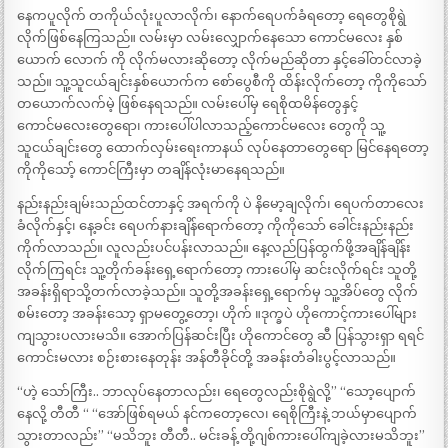
နေကပူလိုက် တကိုယ်လုံးပူလာလိုက်၊ နောက်ရေပက်ခံရတော့ ရေတွေစိုရွဲ
လိုက်ဖြစ်နေကြသည်။ လမ်းမှာ လမ်းလျှောက်နေသော ကောင်မလေး နှစ်
ယောက် လောက် ကို လိုက်မလားဆိုတော့ လိုက်မည်ဆိုတာ နှင့်ခေါ်တင်လာခဲ့
သည်။ သူ့သူငယ်ချင်းနှစ်ယောက်က စော်ပွေစီကို ထိန်းလိုက်တော့ ကိုကိုသော်
တယောက်လက်မဲ့ ဖြစ်နေရသည်။ လမ်းပေါ်မှ ရေစိုထမိန်တွေနှင့်
ကောင်မလေးတွေရော၊ ကားပေါ်ပါလာသည့်ကောင်မလေး တွေကို သူ့
သူငယ်ချင်းတွေ ထောက်လှမ်းရေးကာနယ် လုပ်နေတာတွေရော မြင်နေရတော့
ကိုကိုသော့် ကောင်ကြီးမှာ တချိန်လုံးမာနေရသည်။
နည်းနည်းချမ်းသည်ထင်တာနှင့် အရက်ကို ပဲ နိမော့ချလိုက်၊ ရေပက်တာလေး
ခံလိုက်နှင့်၊ နေ့ခင်း ရေပက်နားချိန်ရောက်တော့ ကိုကိုသော် ခေါင်းနည်းနည်း
ကိုက်လာသည်။ လူလည်းပင်ပန်းလာသည်။ နေ့လည်ပြန်ထွက်ဖို့အချိန်ချိန်း
လိုက်ကြရင်း သူ့တိုက်ခန်းရှေ့ရောက်တော့ ကားပေါ်မှ ဆင်းလိုက်ရင်း သူတို့
အခန်းရှိရာသို့တက်လာခဲ့သည်။ သူတို့အခန်းရှေ့ရောက်မှ သူ့အိပ်တွေ လိုက်
စမ်းတော့ အခန်းသော့ ရှာမတွေ့တော့၊ ဟိုက် ။ဒုက္ခပဲ ဟိုကောင့်ကားပေါ်များ
ကျသွားပလားမသိ။ အောက်ပြန်ဆင်းပြီး ဟိုကောင်တွေ ဆီ ပြန်သွားရှာ ရရင်
ကောင်းမလား စဉ်းစားနေတုန်း အန်တီခိုင်တို့ အခန်းတံခါးပွင့်လာသည်။
“ဟဲ့ သော်ကြီး.. ဘာလုပ်နေတာလည်း၊ ရေတွေလည်းစိုရွဲလို့” “သော့ပျောက်
နေလို့ တီတီ “ “အော်ဖြစ်ရမယ် နင်ကတော့လေ၊ ရေစိုကြီးနဲ့ ဘယ်မှာပျောက်
သွားတာလည်း” “မသိဘူး တီတီ.. မင်းခန့် တို့ဂျစ်ကားပေါ်ကျခဲ့လားမသိဘူး”