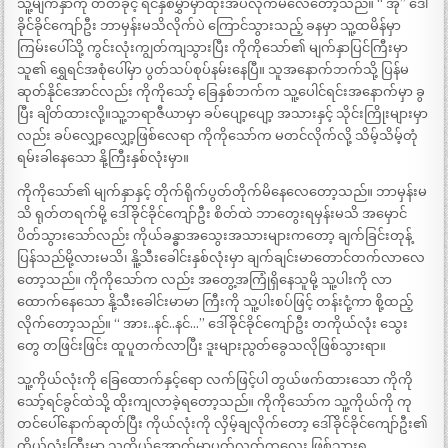
သူ့မျက်နှာကို တီတီခိုင့် ရင်နှစ်မွှာမှာထိုးအပ်လိုက်မိလေတော့သည်။ “ အို” ဒေါ်
ခိုင်ခိုင်ကျော်ဦး ဘာမှန်းမသိလိုက်ပဲ ကြောင်သွားသည့် ခနမှာ သူ့ထမိန်မှာ
ကြမ်းပေါ်သို့ ကွင်းလုံးကျွတ်ကျသွားပြီး ကိုကိုသော်၏ မျက်နှာပြင်ကြီးမှာ
သူ၏ ရွှေရင်အစုံပေါ်မှာ ပွတ်သပ်စုပ်နမ်းနေပြီ။ သူအနောက်ဘက်သို့ ပြန်မ
ဆုတ်နိုင်အောင်လည်း ကိုကိုသော့် ခြေနှစ်ဘက်က သူ့ပေါင်ရင်းအနောက်မှာ ခွ
ပြီး ချိတ်ထားလို့။သူ့ဘရာဇီယာမှာ ခပ်ပျော့ပျော့ အသားနှင့် သိုင်းကြိုးများမှာ
လည်း ခပ်လျှော့လျှော့ဖြစ်လေရာ ကိုကိုသော်က မတင်လိုက်လို့ သိမ့်သိမ့်တုံ
ရမ်းခါနေသော နို့ကြီးနှစ်လုံးမှာ။
ကိုကိုသော်၏ မျက်နှာနှင့် တိုက်ရိုက်ပွတ်တိုက်မိနေလေတော့သည်။ ဘာမှန်းမ
သိ ရုတ်တရက်မို့ ဒေါ်ခိုင်ခိုင်ကျော်ဦး စိတ်ထဲ ဘာတွေးရမှန်းမသိ အမှောင်
ပိတ်သွားသော်လည်း ကိုယ်ခန္ဓာအသွေးအသားများကတော့ ချက်ခြင်းတုန့်
ပြန်သည်မို့လားမသိ၊ နိူ့သီးခေါင်းနှစ်လုံးမှာ ချက်ချင်းမာတောင်တက်လာလေ
တော့သည်။ ကိုကိုသော်က လည်း အတွေ့အကြုံရှိနေသူမို့ သူ့ပါးကို လာ
ထောက်နေသော နို့သီးခေါင်းမာမာ ကြီးကို သူ့ပါးစပ်ဖြင့် တန်းငုံ့ကာ စို့ထည့်
လိုက်တော့သည်။ “ အား..နင်..နင်…” ဒေါ်ခိုင်ခိုင်ကျော်ဦး တကိုယ်လုံး သွေး
တွေ တဖြင်းဖြင်း ထူပူတက်လာပြီး ဒူးများညွတ်ခွေသလိုဖြစ်သွားရာ။
သူ့ကိုယ်လုံးကို ခြေထောက်နှင့်ရော လက်ဖြင့်ပါ တွယ်ဖက်ထားသော ကိုကို
သော့်ရင်ခွင်ထဲသို့ ထိုးကျလာခဲ့ရတော့သည်။ ကိုကိုသော်က သူ့ကိုယ်ကို ကု
တင်ပေါ်နောက်ဆုတ်ပြီး ကိုယ်လုံးကို လှိမ့်ချလိုက်တော့ ဒေါ်ခိုင်ခိုင်ကျော်ဦး၏
ကိုယ်လုံးကြီးမှာ သူ့ကိုယ်အောက်မှာပက်လက်ကလေး ဖြစ်သွားရ