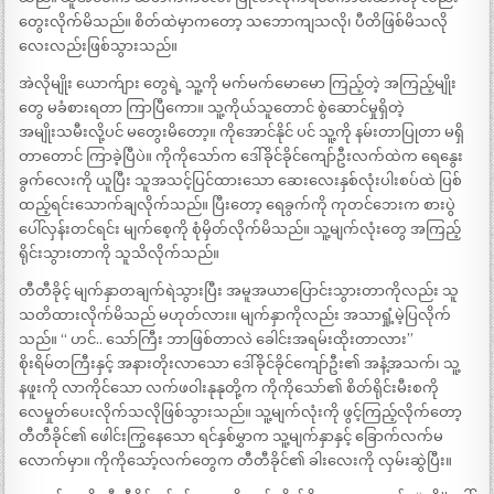
တွေးလိုက်မိသည်။ စိတ်ထဲမှာကတော့ သဘောကျသလို၊ ပီတိဖြစ်မိသလို
လေးလည်းဖြစ်သွားသည်။
အဲလိုမျိုး ယောက်ျား တွေရဲ့ သူ့ကို မက်မက်မောမော ကြည့်တဲ့ အကြည့်မျိုး
တွေ မခံစားရတာ ကြာပြီကော။ သူ့ကိုယ်သူတောင် စွဲဆောင်မှုရှိတဲ့
အမျိုးသမီးလို့ပင် မတွေးမိတော့။ ကိုအောင်နိုင် ပင် သူ့ကို နမ်းတာပြုတာ မရှိ
တာတောင် ကြာခဲ့ပြီပဲ။ ကိုကိုသော်က ဒေါ်ခိုင်ခိုင်ကျော်ဦးလက်ထဲက ရေနွေး
ခွက်လေးကို ယူပြီး သူအသင့်ပြင်ထားသော ဆေးလေးနှစ်လုံးပါးစပ်ထဲ ပြစ်
ထည့်ရင်းသောက်ချလိုက်သည်။ ပြီးတော့ ရေခွက်ကို ကုတင်ဘေးက စားပွဲ
ပေါ်လှန်းတင်ရင်း မျက်စေ့ကို စုံမှိတ်လိုက်မိသည်။ သူ့မျက်လုံးတွေ အကြည့်
ရိုင်းသွားတာကို သူသိလိုက်သည်။
တီတီခိုင့် မျက်နှာတချက်ရဲသွားပြီး အမူအယာပြောင်းသွားတာကိုလည်း သူ
သတိထားလိုက်မိသည် မဟုတ်လား။ မျက်နှာကိုလည်း အသာရှုံ့မဲ့ပြလိုက်
သည်။ “ ဟင်.. သော်ကြီး ဘာဖြစ်တာလဲ ခေါင်းအရမ်းထိုးတာလား”
စိုးရိမ်တကြီးနှင့် အနားတိုးလာသော ဒေါ်ခိုင်ခိုင်ကျော်ဦး၏ အနံ့အသက်၊ သူ့
နဖူးကို လာကိုင်သော လက်ဖဝါးနုနုတို့က ကိုကိုသော်၏ စိတ်ရိုင်းမီးစကို
လေမှုတ်ပေးလိုက်သလိုဖြစ်သွားသည်။ သူ့မျက်လုံးကို ဖွင့်ကြည့်လိုက်တော့
တီတီခိုင်၏ ဖေါင်းကြွနေသော ရင်နှစ်မွှာက သူ့မျက်နှာနှင့် ခြောက်လက်မ
လောက်မှာ။ ကိုကိုသော့်လက်တွေက တီတီခိုင်၏ ခါးလေးကို လှမ်းဆွဲပြီး။