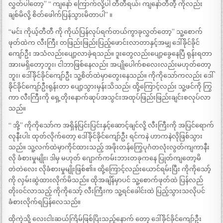
လွှတ်ပါတော့” “ ကျနော် ကြောက်လို့ပါ တီတီရယ်၊ ကျနော်တီတီ့ ကိုလည်း
ချစ်မိလို့ စိတ်ဖေါက်ပြန်သွားမိတာပါ” ။
“မင်း ကိုယ့်တီတီ ကို ကိုယ်ပြန်လုပ်ရက်တယ်ကွာခုလွှတ်တော့” သူ့စောက်
ဖုတ်ထဲက လီးကြီး တဖြည်းဖြည်းပြည့်ဖောင်းလာတာနှင့်အမျှ ဒေါ်ခိုင်ခိုင်
ကျော်ဦး အသံလည်းပျော့လာခဲ့ရသည်။ ဒူးတွေလည်းပျော့ခွေနေပြီ ရုန်းရတာ
အားမရှိတော့ဘူး၊ ငါဘာဖြစ်နေလည်း အပျိုပေါက်စလေးလည်းမဟုတ်တော့
ဘူး၊ ဒေါ်ခိုင်ခိုင်ကျော်ဦး သူ့စိတ်ထဲမှာတွေးနေသည်။ ကိုကိုသော်ကလည်း ဒေါ်
ခိုင်ခိုင်ကျော်ဦးရုန်းတာ ပျော့သွားမှန်းသိသည်၊ ထို့ကြောင့်လည်း သူ့ဖင်ကို ကြွ
ကာ လီးကြီးကို ရှေ့တိုးနောက်ဆုပ်အသွင်းအထုပ်ဖြည်းဖြည်းချင်းစလုပ်လာ
သည်။
“ အို့” ကိုကိုသော်က အရှိန်ပြင်းပြင်းနှင့်ဆောင့်ချင်လို့ လီးကြီးကို အပြင်ရောက်
လုနီးပါး ထုတ်လိုက်တော့ ဒေါ်ခိုင်ခိုင်ကျော်ဦး ရင်ကနဲ ဟာကနဲလိုဖြစ်သွား
သည်။ သူ့လက်ထဲမှာကိုင်ထားသည့် အဖိုးတန်ကြွေပုဂံတလုံးလွတ်ကျကာနီး
လို ခံစားမှုမျိုး၊ ဒါမှ မဟုတ် ဂျောက်ကမ်းဘားတခုကနေ ပြုတ်ကျတော့မိ
တဲတဲလေး လိုခံစားမှုမျိုးဖြစ်၏။ ထို့ကြောင့်လည်းယောင်ရမ်းပြီး ကိုကိုသော့်
ကို လှမ်းဆွဲထားလိုက်မိသည်။ ထိုအချိန်မှာပင် သူ့စောက်ဖုတ်ထဲ ပြန်လည်
တိုးဝင်လာသည့် ကိုကိုသော့် လီးကြီးက သူ့ရင်ခေါင်းထဲ ပြည့်သွားသလိုပင်
ခံစားလိုက်ရပြန်လေသည်။
ထိုကဲ့သို့ လေးငါးဆယ်ကြိမ်ဖြစ်ပြိးသည့်နောက် တော့ ဒေါ်ခိုင်ခိုင်ကျော်ဦး