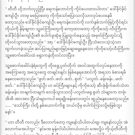
“ တီတီ ဟိုဘက်လှည့်ပြီး ရေကန်ဘောင်ကို ကိုင်ပေးထားပါလား” ဒေါ်ခိုင်ခိုင်
ကျော်ဦး ဘာမှ မပြောတော့ ကိုကိုသော်ပြောသလိုသာလုပ်ပေးနေမိ
တော့သည်။ ဒေါ်ခိုင်ခိုင်ကျော်ဦး ရေကန်ဘောင်ကို လက်နှစ်ဘက်ဖြင့်ကိုင်ရင်း
ကိုယ်ကို နှိမ့်ချကာ သူ့ဖင်ကြီးတွေကို ကော့ထားတော့ ကိုကိုသော့် လီးကြီးက
ဒေါ်ခိုင်ခိုင်ကျော်ဦး၏ ပေါက်ခွဆုံမှ ပြူထွက်နေသည့် အဖုတ်ကြီးတွင်းသို့
တိုးဝင်သွားတော့သည်။ “ အာ့ “ ဒေါ်ခိုင်ခိုင်ကျော်ဦး ငြီးသံလေးသဲ့သဲ့သာ
ထွက်လာခဲ့သည်။ ဆပ်ပြာရည်များဖြင့်ချောမွေ့နေသော ကိုကိုသော့်လီးကြီးက
သူ့စောက်ခေါင်းထဲ ရှောကနဲတိုးဝင်လာပြီး။
သူ့စောက်ခေါင်းနံရံတွေကို တိုးခွေ့ပွတ်တိုက် အဝင်အထွက်လုပ်နေတာကို
အကြောတွေ အသွေးတွေ တဖျင်းဖျင်း ဖြစ်နေရအောင်ကို အရသာ ခံစားရမိ
နေလေတော့သည်။ “ဖွတ် ဖတ်..ဖတ်..ဖတ်…စွတ်” “ပလွတ်..ဖန်းဖန်း…ဖတ်
ဖတ်..” ဒေါ်ခိုင်ခိုင်ကျော်ဦး ဟ ဖင်ကြီးများနှင့် ကိုကိုသော့် ဆီးခုံရိုက်ခတ်သံတ
ဖန်းဖန်း၊ တချက်တချက် လေခိုသွားသလို ပလွတ်၊ဖရု စွတ် သံများက တဖုံ၊
အိအိ အားအား ငြီးသံများကပါ ရေချိုးခန်းလေးတွင်း ဆူညံနေပေတော့သည်။
……. “သော်ကြီး ငါတို့ နှစ်ယောက်ကိစ္စ ဘယ်လိုမှ ပေါက်ကြားလို့မဖြစ်ဘူး
နော်”။
“ ဟာ တီတီ ကလည်း ဒီလောက်တော့ ကျနော်သိပါတယ်ဗျ၊ ကျနော်လည်း အဲ
လောက်မအပါဘူး” “နင်မအ မှန်းငါသိပါတယ်ဟယ်၊ မအလို့ပဲ ကိုယ့်တီတီကို