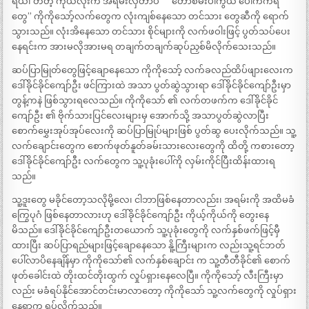
ရယ်၊ တီတီ့ ကိုယ်လုံးက အရမ်းလှတာပဲ” “ တော်စမ်းပါကွယ် ပေါက်ကရ
တွေ” ကိုကိုသော့်လက်တွေက လုံးကျစ်နေသော တင်သား တွေဆီကို ရောက်
သွားသည်။ လုံးအိနေသော တင်သား စိုင်များကို လက်ဖဝါးဖြင့် ပွတ်သပ်ပေး
နေရင်းက အားမလိုအားမရ တချက်တချက်ဆုပ်ညှစ်မိလိုက်သေးသည်။
ဆပ်ပြာမြုတ်တွေဖြင့်ချောနေသော ကိုကိုသော့် လက်ခလည်ထိပ်ဖျားလေးက
ဒေါ်ခိုင်ခိုင်ကျော်ဦး ဖင်ကြားထဲ အသာ ပွတ်ဆွဲသွားရာ ဒေါ်ခိုင်ခိုင်ကျော်ဦးမှာ
တွန့်ကနဲ ဖြစ်သွားရလေသည်။ ကိုကိုသော် ၏ လက်တဖက်က ဒေါ်ခိုင်ခိုင်
ကျော်ဦး ၏ ဗိုက်သားပြင်လေးများမှ အောက်သို့ အသာပွတ်ဆွဲလာပြီး
စောက်မွှေးအုပ်အုပ်လေးကို ဆပ်ပြာမြုပ်များဖြစ် ပွတ်ဆွ ပေးလိုက်သည်။ သူ့
လက်ချောင်းတွေက စောက်ဖုတ်နူတ်ခမ်းသားလေးတွေကို ထိတို့ ကစားတော့
ဒေါ်ခိုင်ခိုင်ကျော်ဦး လက်တွေက သူ့ပုခုံးပေါ်ကို လှမ်းကိုင်ပြီးထိန်းထားရ
သည်။
သူ့ဒူးတွေ မခိုင်တော့သလိုမို့လေ၊ ငါဘာဖြစ်နေတာလည်း၊ အရမ်းကို အထိမခံ
ကြွေပုဂံ ဖြစ်နေတာလားဟု ဒေါ်ခိုင်ခိုင်ကျော်ဦး ကိုယ့်ကိုယ်ကို တွေးနေ
မိသည်။ ဒေါ်ခိုင်ခိုင်ကျော်ဦးတယောက် သူ့ပုခုံးတွေကို လက်နှစ်ဖက်ဖြင့်မှီ
ထားပြီး ဆပ်ပြာရည်များဖြင့်ချောနေသော နိူ့ကြီးများက လည်းသူ့ရင်ဘတ်
ပေါ်လာပိနေချိန်မှာ ကိုကိုသော်၏ လက်နှစ်ချောင်း က သူ့တီတီခိုင်၏ စောက်
ဖုတ်ခေါင်းထဲ တိုးထင်တိုးထွက် လှုပ်ရှားနေလေပြီ။ ကိုကိုသော့် လီးကြီးမှာ
လည်း မခံရပ်နိုင်အောင်တင်းမာလာတော့ ကိုကိုသော် သူ့လက်တွေကို လှုပ်ရှား
နေရာက ရပ်လိုက်သည်။