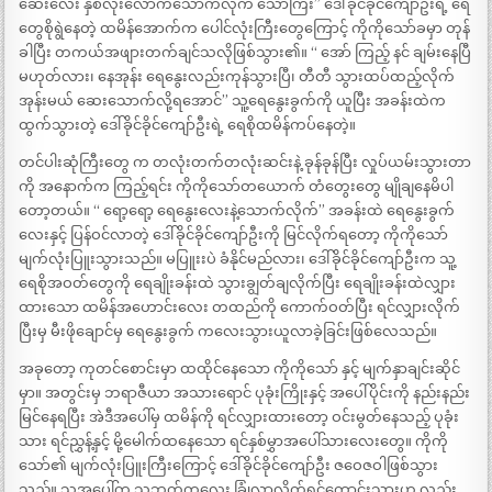
ဆေးလေး နှစ်လုံးလောက်သောက်လိုက် သော်ကြီး” ဒေါ်ခိုင်ခိုင်ကျော်ဦးရဲ့ ရေ
တွေစိုရွဲနေတဲ့ ထမိန်အောက်က ပေါင်လုံးကြီးတွေကြောင့် ကိုကိုသော်ခမှာ တုန်
ခါပြီး တကယ်အဖျားတက်ချင်သလိုဖြစ်သွား၏။ “ အော် ကြည့် နင် ချမ်းနေပြီ
မဟုတ်လား၊ နေအုန်း ရေနွေးလည်းကုန်သွားပြီ၊ တီတီ သွားထပ်ထည့်လိုက်
အုန်းမယ် ဆေးသောက်လို့ရအောင်” သူ့ရေနွေးခွက်ကို ယူပြီး အခန်းထဲက
ထွက်သွားတဲ့ ဒေါ်ခိုင်ခိုင်ကျော်ဦးရဲ့ ရေစိုထမိန်ကပ်နေတဲ့။
တင်ပါးဆုံကြီးတွေ က တလုံးတက်တလုံးဆင်းနဲ့ ခုန်ခုန်ပြီး လှုပ်ယမ်းသွားတာ
ကို အနောက်က ကြည့်ရင်း ကိုကိုသော်တယောက် တံတွေးတွေ မျိုချနေမိပါ
တော့တယ်။ “ ရော့ရော့ ရေနွေးလေးနဲ့သောက်လိုက်” အခန်းထဲ ရေနွေးခွက်
လေးနှင့် ပြန်ဝင်လာတဲ့ ဒေါ်ခိုင်ခိုင်ကျော်ဦးကို မြင်လိုက်ရတော့ ကိုကိုသော်
မျက်လုံးပြူးသွားသည်။ မပြူးးပဲ ခံနိုင်မည်လား၊ ဒေါ်ခိုင်ခိုင်ကျော်ဦးက သူ့
ရေစိုအဝတ်တွေကို ရေချိုးခန်းထဲ သွားချွတ်ချလိုက်ပြီး ရေချိုးခန်းထဲလျှား
ထားသော ထမိန်အဟောင်းလေး တထည်ကို ကောက်ဝတ်ပြီး ရင်လျှားလိုက်
ပြီးမှ မီးဖိုချောင်မှ ရေနွေးခွက် ကလေးသွားယူလာခဲ့ခြင်းဖြစ်လေသည်။
အခုတော့ ကုတင်စောင်းမှာ ထထိုင်နေသော ကိုကိုသော် နှင့် မျက်နှာချင်းဆိုင်
မှာ။ အတွင်းမှ ဘရာဇီယာ အသားရောင် ပုခုံးကြိုးနှင့် အပေါ်ပိုင်းကို နည်းနည်း
မြင်နေရပြီး အဲဒီအပေါ်မှ ထမိန်ကို ရင်လျှားထားတော့ ဝင်းမွတ်နေသည့် ပုခုံး
သား ရင်ညွှန့်နှင့် မို့မေါက်ထနေသော ရင်နှစ်မွှာအပေါ်သားလေးတွေ။ ကိုကို
သော်၏ မျက်လုံးပြူးကြီးကြောင့် ဒေါ်ခိုင်ခိုင်ကျော်ဦး ဇဝေဇဝါဖြစ်သွား
သည်။ သူအပေါ်က သဘက်ကလေး ခြုံလာလိုက်ရင်ကောင်းသားဟု လည်း