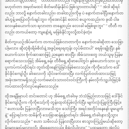
အတင်းကျင့်တာပေါ့” “ ဟာတီတီကလည်း ကျနော်ကြိုတင်ကြံစည်ထားတာမှ
မဟုတ်တာ အမှတ်မထင် စိတ်မထိန်းနိုင်ပဲ ဖြစ်သွားတာပါဆို “ “ အဲဒါ ဆိုရင်
လည်း ဘာလို့ နောက်တခါလည်း၊ တခါထည်းကိုမှ ပဲ နောက်တခါပြီးနောက်တ
ခါဟွန့် မပြောလိုက်ချင်ဘူး၊ ကိုအောင်နိုင် တောင် စယူကထည်းက ခုထိ ငါခ
လေးနှစ်ယောက်သာ ရလာတာ တနေ့ထည်း လေးခါ မဖြစ်ဖူးဘူး” “ တီတီ က
လည်း တကယ်တော့ ကျနော့်ရဲ့ မဖြစ်နိုင်ဘူးလို့ထင်ခဲ့တဲ့။
စိတ်ကူးယဉ်အိပ်မက်က တကယ်ဖြစ်လာတာကိုး၊ နောက်တခါဆိုတာ သေခြာ
ပါ့မလား ဆိုတဲ့စိုးရိမ်စိတ်နဲ့ အခွင့်ရေးရတုန်း လုပ်မိတာပါ” ရေမိုးချိုးပြီး နှစ်
ယောက်သား ဗိုက်ဆာဆာဖြင့် ညနေစာ စားပြီး အိမ်သားတွေ ဘယ်သူမှ ပြန်မ
ရောက်သေးသဖြင့် အိမ်ရှေ့ခန်း တီဗီရှေ့ဆိုဖာပေါ်တွင်၊ နှစ်ယောက်သား ပူး
ပူးကပ်ကပ်ထိုင်ရင်း တွတ်ထိုးနေကြခြင်းဖြစ်လေသည်။ ကိုကိုသော်က ဒေါ်
ခိုင်ခိုင်ကျော်ဦး ခါးလေးကို သိုင်းဖက်ထားပြီး လက်ပြတ်ဝတ်ထားသဖြင့်
အဖုံးအကာမရှိသည့် လက်မောင်းသားဝင်းဝင်းကြီးကို နမ်းလိုက်သူ့ပါးဖြင့်ဖိ
ကပ်ထားလိုက်လုပ်နေမိလေသည်။
ထိုအချိန်မှာပင် တင်းတောင် ဟု အိမ်ရှေ့တံခါးမှ ဘဲသံမြည်လာသဖြင့် ဒေါ်ခိုင်
ခိုင်ကျော်ဦးက ကိုကိုသော့်ကို တွန်းထုတ်ပြစ်လိုက်ပြီး မျက်လုံးပြူးကြီးဖြင့်။
“ ဟောသမီး ပြန်လာပြီလားမသိဘူး၊ သော်ကြီး အရင်အတိုင်းနေနော် မူမပျက်
နဲ့” ပြောရင်းက ထမိန်ကို သေခြာဆန့်ရန့်ဝတ်ရင်း အိမ်ရှေ့တံခါးနားသို့သွား
လိုက်လေသည်။ “ ဟော သမီးငယ် ပြန်လာပြီလား စာသွားကြည့်မယ်ဆိုတော့
မိုးများချုပ်မလားလို့၊ အိုရေတွေလည်း စိုရွဲလို့ပါလား” “ပထမတော့ အဲလိုပဲ