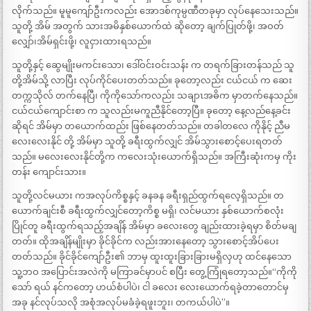
လိုက်သည်။ မူမူကျော်ဦးကလည်း အောဒစ်ကုမ္ပဏီတခုမှာ လုပ်နေသေးသည်။
သူတို့ အိမ် အတွက် သားအမိနှစ်ယောက်ထဲ ဆိုတော့ ချက်ပြုတ်ဖို့၊ အဝတ်
လျှော်၊အိမ်ရှင်းဖို့၊ လူငှားထားရသည်။
သူတို့နှင့် ဆွေမျိုးမကင်းသော၊ ဒေါ်ဝင်းဝင်းသန်း က တရက်ခြားတန်သည် သူ
တို့အိမ်သို့ လာပြီး လုပ်ကိုင်ပေးတတ်သည်။ ခုတော့လည်း ငယ်ငယ် က ဆေး
တက္ကသိုလ် တက်နေပြီ၊ ကိုကိုသော်ကလည်း သချာၤအဓိက မှာတက်နေသည်။
ငယ်ငယ်ကျောင်းစာ က သူလည်းမကူညီနိုင်တော့ပြီ။ ခုတော့ နေ့လည်နေ့ခင်း
ဆိုရင် အိမ်မှာ တယောက်ထည်း ဖြစ်နေတတ်သည်။ တခါတလေ ကိုနိုင့် ညီမ
လေးလေးနိုင် တို့ အိမ်မှာ သူတို့ ခရီးထွက်လျှင် အိမ်သွားစောင့်ပေးရတတ်
သည်။ မလေးလေးနိုင်တို့က ကလေးသုံးယောက်ရှိသည်။ အကြီးဆုံးကမှ ကိုး
တန်း ကျောင်းသား။
သူတို့လင်မယား ကအလုပ်ကိစ္စနှင့် ခနခန ခရီးရှည်ထွက်ရလေ့ရှိသည်။ တ
ယောက်ချင်းစီ ခရီးထွက်လျှင်တော့ကိစ္စ မရှိ၊ လင်မယား နှစ်ယောက်စလုံး
ပြိုင်တူ ခရီးထွက်ရသည့်အချိန် အိမ်မှာ ခလေးတွေ ချည်းထားခဲ့ရမှာ စိတ်မချ
တတ်။ ထိုအချိန်မျိုးမှာ ခိုင်ခိုင်က လည်းအားနေတော့ သွားစောင့်အိပ်ပေး
တတ်သည်။ ခိုင်ခိုင်ကျော်ဦး၏ ဘာမှ ထူးထူးခြားခြားမရှိလှဟု ထင်နေသော
သူ့ဘဝ အပြောင်းအလဲကို မကြာခင်မှာပင် စပြီး တွေ့ကြုံရတော့သည်။“ကိုကို
သော် ရယ် နင်ကတော့ ဟယ်စံပါပဲ၊ ငါ ခလေး လေးယောက်ရခဲ့တာတောင်မှ
အခု နင်လုပ်သလို အစုံအလုပ်မခံခဲ့ရဖူးဘူး၊ တကယ်ပါပဲ”။