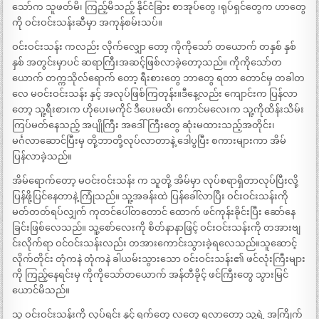
သော်က သူဖတ်မိ၊ ကြည့်မိသည့် နိုင်ငံခြား စာအုပ်တွေ ၊ရုပ်ရှင်တွေက ဟာတွေ
ကို ဝင်းဝင်းသန်းဆီမှာ အကုန်စမ်းသပ်။
ဝင်းဝင်းသန်း ကလည်း လိုက်လျှော တော့ ကိုကိုသော် တယောက် တနှစ် နှစ်
နှစ် အတွင်းမှာပင် ဆရာကြီးအဆင့်ဖြစ်လာခဲ့တော့သည်။ ကိုကိုသော်တ
ယောက် တက္ကသိုလ်ရောက် တော့ ရီးစားတွေ ဘာတွေ ရတာ တောင်မှ တခါတ
လေ မဝင်းဝင်းသန်း နှင့် အလုပ်ဖြစ်ကြတုန်း။ဒီနေ့လည်း ကျောင်းက ပြန်လာ
တော့ သူ့ရီးစားက ဟိုပေးမကိုင် ဒီပေးမထိ၊ ကောင်မလေးက သူ့ကိုထိန်းသိမ်း
ကြပ်မတ်နေသည့် အပျိုကြီး အဒေါ်ကြီးတွေ ဆုံးမထားသည့်အတိုင်း၊
မင်္ဂလာဆောင်ပြီးမှ တို့ဘာတို့လုပ်လာတာနဲ့ ဒေါပွပြီး စကားများကာ အိမ်
ပြန်လာခဲ့သည်။
အိမ်ရောက်တော့ မဝင်းဝင်းသန်း က သူတို့ အိမ်မှာ လုပ်စရာရှိတာလုပ်ပြီးလို့
ပြန်ဖို့ပြင်နေတာနဲ့ ကြုံသည်။ သူ့အခန်းထဲ ပြန်ခေါ်လာပြီး ဝင်းဝင်းသန်းကို
မတ်တတ်ရပ်လျှက် ကုတင်ပေါ်တတောင် ထောက် ဖင်ကုန်းခိုင်းပြီး ဆော်နေ
ခြင်းဖြစ်လေသည်။ သူ့စော်လေးကို စိတ်နာနာဖြင့် ဝင်းဝင်းသန်းကို တအားဗျ
င်းလိုက်ရာ ဝင်ဝင်းသန်းလည်း တအားကောင်းသွားခဲ့ရလေသည်။သူဆောင့်
လိုက်တိုင်း တုံကနဲ တုံကနဲ ခါယမ်းသွားသော ဝင်းဝင်းသန်း၏ ဖင်လုံးကြီးများ
ကို ကြည့်နေရင်းမှ ကိုကိုသော်တယောက် အန်တီခိုင့် ဖင်ကြီးတွေ သွားမြင်
ယောင်မိသည်။
သူ ဝင်းဝင်းသန်းကို လုပ်ရင်း နှင့် ရက်တွေ လတွေ ရလာတော့ သူ့ရဲ့ အကြိုက်