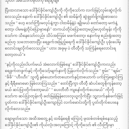
သုတ်၊ အိမ်သာကမုတ်ကို ရေဆွဲချ။
ပြီးထလာသော ဒေါ်ခိုင်ခိုင်ကျော်ဦးကို ကိုကိုသော်က လက်ဖြင့်လှမ်းဆွဲလိုက်
လေသည်။ နောက် ဒေါ်ခိုင်ခိုင်ကျော်ဦး ၏ ထမိန်ကို ဆွဲချွတ်ဖို့ကျိုးစားလေ
သည်။ “ ဟေ့ သော်ကြီးမလုပ်နဲ့ကွာ ငါထမိန်နဲ့ပဲ ချိုးမယ် တော်တော့ မကဲနဲ့
တော့၊ ငါမမနဲ့တိုင်ပြောမှာနော်” တကယ်တိုင်ပြောတော့မည်မဟုတ်မှန်း ကိုကို
သော်က သိနေသော်လည်း သိပ်အကြမ်း မဖက်တော့၊ နောက်မှ စည်းရုံးတော့
မည်ဟု သဘောထားပြီး ရေခွက်အဖြည့်ရေကို ဒေါ်ခိုင်ခိုင်ကျော်ဦး ပုခုံးပေါ်မှ
လောင်းချလိုက်လေသည်။ “ ဟား အခုမှ ပဲ တီတီ့ကို သင်္ကြန်ရေလောင်းရ
တော့တယ်”။
“နင့်ကိုလည်းငါပက်မယ် အဲလောက်ဖြစ်နေ” ဒေါ်ခိုင်ခိုင်ကျော်ဦးကလည်း
ရေခွက်တခွက်နှင့် ကိုကိုသော့်မျက်နှာကို ပြန်ပက်လိုက်သည်။ “ ဗွမ်း” “ဖျမ်း”
“ခိခိ” “ဟီးဟီး” သူတို့ နှစ်ယောက်တယောက်နှင့်တယောက် ပက်ကြရှောင်ကြ
နှင့် ရီရီမောမော ဖြစ်လာကြသည်။ “ တော်ပြီကွာ တီတီ့ ဆံပင်တွေစိုကုန်တော့
မယ် ဆပ်ပြာတိုက်တော့မယ်” “ ပေးတီတီ ကျနော်တိုက်ပေးမယ်” ကိုကို
သော်က ဆပ်ပြာတုန်းကို ခတ်မြန်မြန်လေးလုယူလိုက်ပြီး သူ့လက်နှစ်ဖက်ဖြင့်
ပွတ်ကာ ဒေါ်ခိုင်ခိုင်ကျော်ဦးကျောပြင် လက်မောင်းတို့ကို ပွတ်တိုက်ပေးနေ
လိုက်လေသည်။
ချောမွတ်သော အထိအတွေ့ နှင့် ထမိန်ရေစို ကြောင့် ဖုထစ်တစ်ရစ်နေသည့်
ဒေါ်ခိုင်ခိုင်ကျော်ဦး၏ ကိုယ်လုံးအလှကြောင့် ကိုကိုသော် ၏ လီးကြီးမှာ