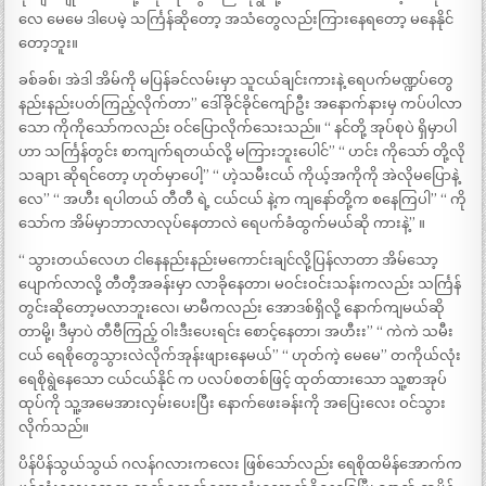
လေ မေမေ ဒါပေမဲ့ သင်္ကြန်ဆိုတော့ အသံတွေလည်းကြားနေရတော့ မနေနိုင်
တော့ဘူး။
ခစ်ခစ်၊ အဲဒါ အိမ်ကို မပြန်ခင်လမ်းမှာ သူငယ်ချင်းကားနဲ့ ရေပက်မဏ္ဍပ်တွေ
နည်းနည်းပတ်ကြည့်လိုက်တာ” ဒေါ်ခိုင်ခိုင်ကျော်ဦး အနောက်နားမှ ကပ်ပါလာ
သော ကိုကိုသော်ကလည်း ဝင်ပြောလိုက်သေးသည်။ “ နင်တို့ အုပ်စုပဲ ရှိမှာပါ
ဟာ သင်္ကြန်တွင်း စာကျက်ရတယ်လို့ မကြားဘူးပေါင်” “ ဟင်း ကိုသော် တို့လို
သချာၤ ဆိုရင်တော့ ဟုတ်မှာပေါ့” “ ဟဲ့သမီးငယ် ကိုယ့်အကိုကို အဲလိုမပြောနဲ့
လေ” “ အဟီး ရပါတယ် တီတီ ရဲ့ ငယ်ငယ် နဲ့က ကျနော်တို့က စနေကြပါ” “ ကို
သော်က အိမ်မှာဘာလာလုပ်နေတာလဲ ရေပက်ခံထွက်မယ်ဆို ကားနဲ့” ။
“ သွားတယ်လေဟ ငါနေနည်းနည်းမကောင်းချင်လို့ပြန်လာတာ အိမ်သော့
ပျောက်လာလို့ တီတီ့အခန်းမှာ လာခိုနေတာ၊ မဝင်းဝင်းသန်းကလည်း သင်္ကြန်
တွင်းဆိုတော့မလာဘူးလေ၊ မာမီကလည်း အောဒစ်ရှိလို့ နောက်ကျမယ်ဆို
တာမို့၊ ဒီမှာပဲ တီဗီကြည့် ဝါးဒီးပေးရင်း စောင့်နေတာ၊ အဟီးး” “ ကဲကဲ သမီး
ငယ် ရေစိုတွေသွားလဲလိုက်အုန်းဖျားနေမယ်” “ ဟုတ်ကဲ့ မေမေ” တကိုယ်လုံး
ရေစိုရွဲနေသော ငယ်ငယ်နိုင် က ပလပ်စတစ်ဖြင့် ထုတ်ထားသော သူ့စာအုပ်
ထုပ်ကို သူ့အမေအားလှမ်းပေးပြီး နောက်ဖေးခန်းကို အပြေးလေး ဝင်သွား
လိုက်သည်။
ပိန်ပိန်သွယ်သွယ် ဂလန်ဂလားကလေး ဖြစ်သော်လည်း ရေစိုထမိန်အောက်က