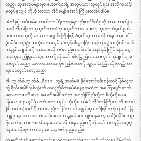
သည်။ ထိုအလုပ်များမှာ ယောက်ျားရဲ့ အလုပ်သာ။သူလုပ်ရင်၊ အလိုက်သင့်၊
မလုပ်ခဲ့လျှင် ကိုယ့်ဘာသာ အိပ်ပျော်အောင် ကြိုးစားအိပ်ဒါပဲ။
အဲလိုနှင့် သမီးနှစ်ယောက်သာကြီးလာခဲ့ရသည်။ လိင်ကိစ္စဆိုတာ ယောက်ျား
အလိုလိုက်ဖို့ဟာဟု မှတ်ထားခဲ့သူမဟုတ်လား။ ခုတော့ သူ့စောက်ဖုတ်နူတ်
ခမ်းသားတွေကို မာမာ အချောင်းကြီးဖြင့် ဖိပွတ်ဆွဲတာ ခံလိုက်ရတော့၊ ဒေါ်
ခိုင်ခိုင်ကျော်ဦး တကိုယ်လုံးလှုပ်ခပ်တုန်ခါသွားပြီး အကြောဆွဲသလိုပင် ပေါင်
တန်နှစ်ချောင်းကို ကားပေးလိုက်မိသည်။ မဝင်းဝင်းသန်း နှင့် ကြိမ်ဖန်များစွာ
အတွေ့အကြုံရှိထားခဲ့သော ကိုကိုသော် ၏မြွေကြီးကဟာကွက် ကိုချက်ချင်း
သိလိုက်သည်။ ဟလာသော အကွဲကြောင်းထဲကို သူ့ခေါင်းကြီး ထိုးတည့်ကာ
တိုးဝင်လိုက်တော့သည်။
အိ..ကျွတ်စ်.ကျွတ်စ်…ရှီးးးးး.. သူ့ရဲ့ အထိမခံ နိူင်အောင်စန်းစန်းတင့်ဖြစ်လှသ
ည့် နို့သီးခေါင်းနှစ်လုံးကို တလှည့်စီအစုပ်ခံနေရကထဲက အကြောချင်းဆက်
နေသလားမသိသော စောက်ခေါင်းထဲက အရည်ကြည်တို့က စိုတိုတိုလေး
ဖြစ်လာခဲ့ရသည်မို့ တော်တော့သည်။ ကိုကိုသော်၏ လိင်တန်ကြီးက ကိုအောင်
နိုင်ထက်လုံးပတ်ပိုတုတ်သည့်အပြင်၊ ဘယ်ပစ္စည်းမှ မဝင်ဖြစ်တာကြာလို့ ပြန်
ကျဉ်းနေသော စောက်ခေါင်းလေးက နု့နယ်စေးကျပ်နေတော့ ဒေါ်ခိုင်ခိုင်ကျော်
ဦး တော်တော်လေး နစ်နေအောင်ခံလိုက်ရသည်။ ကိုကိုသော်ကလည်း အခုမှ
မိန်းမစလိုးဖူးတာ မဟုတ်တော့ စိတ်ရှည်သည်။
တချက်ထဲနှင့် ဆောင့်မသွင်းချ ဝင်သလောက်လေး သွင်းလိုက်၊ခနငြိမ်လိုက်