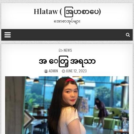
Hlataw ( အြပာစာပေ)
အောစာအုပ်များ
POSTED
NEWS
IN
အ ေတြ့ အရသာ
ADMIN
JUNE 12, 2023