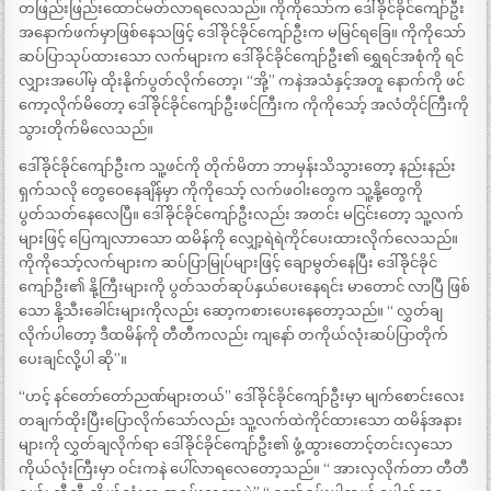
တဖြည်းဖြည်းထောင်မတ်လာရလေသည်။ ကိုကိုသော်က ဒေါ်ခိုင်ခိုင်ကျော်ဦး
အနောက်ဖက်မှာဖြစ်နေသဖြင့် ဒေါ်ခိုင်ခိုင်ကျော်ဦးက မမြင်ရခြေ။ ကိုကိုသော်
ဆပ်ပြာသုပ်ထားသော လက်များက ဒေါ်ခိုင်ခိုင်ကျော်ဦး၏ ရွှေရင်အစုံကို ရင်
လျှားအပေါ်မှ ထိုးနိုက်ပွတ်လိုက်တော့၊ “အို့” ကနဲအသံနှင့်အတူ နောက်ကို ဖင်
ကော့လိုက်မိတော့ ဒေါ်ခိုင်ခိုင်ကျော်ဦးဖင်ကြီးက ကိုကိုသော့် အလံတိုင်ကြီးကို
သွားတိုက်မိလေသည်။
ဒေါ်ခိုင်ခိုင်ကျော်ဦးက သူ့ဖင်ကို တိုက်မိတာ ဘာမှန်းသိသွားတော့ နည်းနည်း
ရှက်သလို တွေဝေနေချိန်မှာ ကိုကိုသော့် လက်ဖဝါးတွေက သူ့နို့တွေကို
ပွတ်သတ်နေလေပြီ။ ဒေါ်ခိုင်ခိုင်ကျော်ဦးလည်း အတင်း မငြင်းတော့ သူ့လက်
များဖြင့် ပြေကျလာာသော ထမိန်ကို လျှော့ရဲရဲကိုင်ပေးထားလိုက်လေသည်။
ကိုကိုသော့်လက်များက ဆပ်ပြာမြုပ်များဖြင့် ချောမွတ်နေပြီး ဒေါ်ခိုင်ခိုင်
ကျော်ဦး၏ နို့ကြီးများကို ပွတ်သတ်ဆုပ်နှယ်ပေးနေရင်း မာတောင် လာပြီ ဖြစ်
သော နို့သီးခေါင်းများကိုလည်း ဆော့ကစားပေးနေတော့သည်။ “ လွှတ်ချ
လိုက်ပါတော့ ဒီထမိန်ကို တီတီကလည်း ကျနော် တကိုယ်လုံးဆပ်ပြာတိုက်
ပေးချင်လို့ပါ ဆို”။
“ဟင့် နင်တော်တော်ညဏ်များတယ်” ဒေါ်ခိုင်ခိုင်ကျော်ဦးမှာ မျက်စောင်းလေး
တချက်ထိုးပြီးပြောလိုက်သော်လည်း သူ့လက်ထဲကိုင်ထားသော ထမိန်အနား
များကို လွှတ်ချလိုက်ရာ ဒေါ်ခိုင်ခိုင်ကျော်ဦး၏ ဖွံ့ထွားတောင့်တင်းလှသော
ကိုယ်လုံးကြီးမှာ ဝင်းကနဲ ပေါ်လာရလေတော့သည်။ “ အားလှလိုက်တာ တီတီ