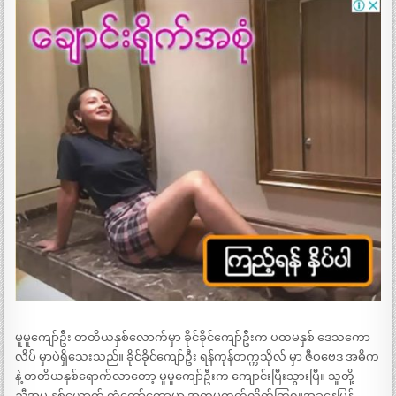
မူမူကျော်ဦး တတိယနှစ်လောက်မှာ ခိုင်ခိုင်ကျော်ဦးက ပထမနှစ် ဒေသကော
လိပ် မှာပဲရှိသေးသည်။ ခိုင်ခိုင်ကျော်ဦး ရန်ကုန်တက္ကသိုလ် မှာ ဇီဝဗေဒ အဓိက
နဲ့ တတိယနှစ်ရောက်လာတော့ မူမူကျော်ဦးက ကျောင်းပြီးသွားပြီ။ သူတို့
ညီအမ နှစ်ယောက် ကံကော်တောမှာ အတူမတက်လိုက်ကြရ။အခုနေပြန်