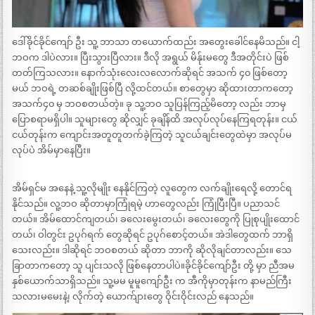
ဒေါ်ခိုင်ခိုင်ကျော် ဦး သူ့ ဘာသာ တယောက်ထည်း အတွေးခေါင်နေမိသည်။ ငါ့
ဘဝက ဒါပဲလား။ ပြီးသွားပြီလား။ ဒီလို အရွယ် မိန်ုးမတွေ ဒီအတိုင်းပဲ ဖြစ်
တတ်ကြသလား။ နောက်သုံးလေးလလောက်ဆိုရင် အသက် ၄၀ ဖြစ်တော့
မယ် ဘဝရဲ့ တဆစ်ချိုးဖြစ်ပြီ လို့ထင်တယ်။ စာတွေမှာ ဆိုထားတာကတော့
အသက်၄၀ မှ ဘဝစတယ်တဲ့။ ခု သူ့ဘဝ သူပြန်ကြည့်မိတော့ လည်း ဘာမှ
ပြောစရာမရှိပါ။ သူများတွေ ဆိုလျှင် ခုချိန်ထိ အလုပ်လုပ်နေကြရတုန်း။ ငယ်
ငယ်တုန်းက ကျောင်းအတူတူတက်ခဲ့ကြတဲ့ သူငယ်ချင်းတွေထဲမှာ အလုပ်မ
လုပ်ပဲ အိမ်မှာနေပြီး။
အိမ်ရှင်မ အနေနဲ့ သူ့လိုမျိုး နေနိုင်ကြတဲ့ လူတွေက လက်ချိုးရေလို့ တောင်ရ
နိုင်သည်။ လူ့ဘဝ ဆိုတာမှာကြုံရမဲ့ ဟာတွေလည်း ကြုံပြီးပြီ။ ပညာသင်
တယ်။ အိမ်ထောင်ကျတယ်၊ ခလေးမွေးတယ်၊ ခလေးတွေကို ပြုစုပျိုးထောင်
တယ်၊ ဝါတွင်း ဥပုဂ်ရက် တွေဆိုရင် ဥပုဂ်စောင့်တယ်။ အဲဒါတွေထက် ဘာရှိ
သေးလည်း။ ဒါဆိုရင် ဘဝစတယ် ဆိုတာ ဘာကို ဆိုလိုချင်တာလည်း။ သေ
ခြာတာကတော့ သူ ပျင်းသလို ဖြစ်နေတာပါပဲ။ခိုင်ခိုင်ကျော်ဦး တို့ မှာ ညီအမ
နှစ်ယောက်သာရှိသည်။ သူ့မမ မူမူကျော်ဦး က အီကိုမှာတုန်းက နာမည်ကြီး
သလားမမေးနဲ့၊ လိုက်တဲ့ ယောက်ျားတွေ ဝိုင်းဝိုင်းလည် နေသည်။