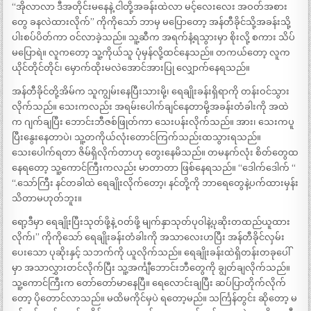
“အိုလာလာ ဒီအတိုင်းမနေနဲ့ ငါတို့အခန်းထဲလာ မင့်လေးလေး အဝတ်အစား
တွေ ခနလဲထားလိုက်” ကိုကိုသော် ဘာမှ မပြောတော့ အန်တီခိုင်သို့အခန်းသို့
ပါးစပ်ပိတ်ကာ ဝင်လာခဲ့သည်။ သူ့ဆီက အရက်နံ့ရသွားမှာ စိုးလို့ စကား သိပ်
မပြောရဲ။ လူကတော့ သူ့ကိုယ်သူ ပုံမှန်လို့ထင်နေသည်။ တကယ်တော့ လူက
ယိုင်တိုင်တိုင်၊ မှောက်ထိုးမလဲအောင်အားပြု လျှောက်နေရသည်။
အန်တီခိုင်တို့အိမ်က သူကျွမ်းနေပြီးသားမို့၊ ရေချိုးခန်းရှိရာကို တန်းဝင်သွား
လိုက်သည်။ သေးကလည်း အရမ်းပေါက်ချင်နေတာမို့အခန်းတံခါးကို အထဲ
က ဂျက်ချပြီး ဘောင်းဘီဇစ်ဖြုတ်ကာ သေးပန်းလိုက်သည်။ အား၊ သေးကပူ
ပြီးနွေးနေတာပဲ၊ သူ့တကိုယ်လုံးတောင်ကြက်သည်းထသွားရသည်။
သေးပေါက်ရတာ ဇိမ်ရှိလိုက်တာဟု တွေးနေမိသည်။ တမနက်လုံး စိတ်တွေထ
နေရတော့ သူ့ကောင်ကြီးကလည်း မာတာတာ ဖြစ်နေရသည်။ “ဒေါက်ဒေါက် “
“.သော်ကြီး နင်တခါထဲ ရေချိုးလိုက်တော့၊ နင်တို့ကို ဘာရေတွေနဲ့ပက်ထားမှန်း
သိတာမဟုတ်ဘူး။
ရော့ဒီမှာ ရေချိုးပြီးသုတ်ဖို့နဲ့ ဝတ်ဖို့ မျက်နှာသုတ်ပုဝါနဲ့ပုဆိုးတထည်ယူထား
လိုက်၊” ကိုကိုသော် ရေချိုးခန်းတံခါးကို အသာလေးဟပြီး အန်တီခိုင်လှမ်း
ပေးသော ပုဆိုးနှင့် သဘက်ကို ယူလိုက်သည်။ ရေချိုးခန်းထဲရှိတန်းတခုပေါ်
မှာ အသာလွှားတင်လိုက်ပြီး သူ့အင်္ကျီဘောင်းဘီတွေကို ချွတ်ချလိုက်သည်။
သူ့ကောင်ကြီးက တော်တော်မာနေပြီ။ ရေလောင်းချပြီး ဆပ်ပြာတိုက်လိုက်
တော့ ပိုတောင်လာသည်။ မထိမကိုင်မှပဲ ရတော့မည်။ သင်္ကြန်တွင်း ဆိုတော့ မ