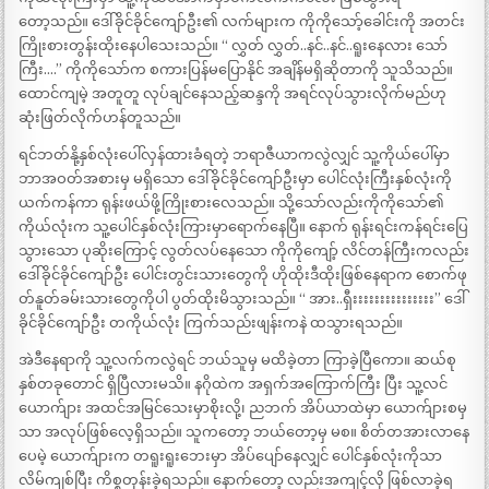
တော့သည်။ ဒေါ်ခိုင်ခိုင်ကျော်ဦး၏ လက်များက ကိုကိုသော့်ခေါင်းကို အတင်း
ကြိုးစားတွန်းထိုးနေပါသေးသည်။ “ လွှတ် လွှတ်..နင်..နင်..ရူးနေလား သော်
ကြီး….” ကိုကိုသော်က စကားပြန်မပြောနိုင် အချိန်မရှိဆိုတာကို သူသိသည်။
ထောင်ကျမဲ့ အတူတူ လုပ်ချင်နေသည့်ဆန္ဒကို အရင်လုပ်သွားလိုက်မည်ဟု
ဆုံးဖြတ်လိုက်ဟန်တူသည်။
ရင်ဘတ်နို့နှစ်လုံးပေါ်လှန်ထားခံရတဲ့ ဘရာဇီယာကလွဲလျှင် သူ့ကိုယ်ပေါ်မှာ
ဘာအဝတ်အစားမှ မရှိသော ဒေါ်ခိုင်ခိုင်ကျော်ဦးမှာ ပေါင်လုံးကြီးနှစ်လုံးကို
ယက်ကန်ကာ ရုန်းဖယ်ဖို့ကြိုးစားလေသည်။ သို့သော်လည်းကိုကိုသော်၏
ကိုယ်လုံးက သူ့ပေါင်နှစ်လုံးကြားမှာရောက်နေပြီ။ နောက် ရုန်းရင်းကန်ရင်းပြေ
သွားသော ပုဆိုးကြောင့် လွတ်လပ်နေသော ကိုကိုကျော့် လိင်တန်ကြီးကလည်း
ဒေါ်ခိုင်ခိုင်ကျော်ဦး ပေါင်းတွင်းသားတွေကို ဟိုထိုးဒီထိုးဖြစ်နေရာက စောက်ဖု
တ်နူတ်ခမ်းသားတွေကိုပါ ပွတ်ထိုးမိသွားသည်။ “ အား..ရှီးးးးးးးးးးးးးးး” ဒေါ်
ခိုင်ခိုင်ကျော်ဦး တကိုယ်လုံး ကြက်သည်းဖျန်းကနဲ ထသွားရသည်။
အဲဒီနေရာကို သူ့လက်ကလွဲရင် ဘယ်သူမှ မထိခဲ့တာ ကြာခဲ့ပြီကော။ ဆယ်စု
နှစ်တခုတောင် ရှိပြီလားမသိ။ နဂိုထဲက အရှက်အကြောက်ကြီး ပြီး သူ့လင်
ယောက်ျား အထင်အမြင်သေးမှာစိုးလို့၊ ညဘက် အိပ်ယာထဲမှာ ယောက်ျားစမှ
သာ အလုပ်ဖြစ်လေ့ရှိသည်။ သူကတော့ ဘယ်တော့မှ မစ။ စိတ်တအားလာနေ
ပေမဲ့ ယောက်ျားက တရူးရူးဘေးမှာ အိပ်ပျော်နေလျှင် ပေါင်နှစ်လုံးကိုသာ
လိမ်ကျစ်ပြီး ကိစ္စတုန်းခဲ့ရသည်။ နောက်တော့ လည်းအကျင့်လို ဖြစ်လာခဲ့ရ