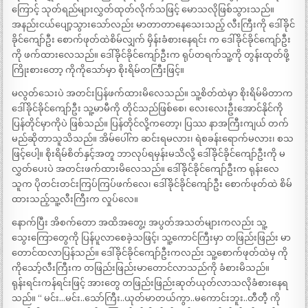
ကြောင့် သုတ်ရည်များလွှတ်ထုတ်လိုက်သဖြင့် မောသလိုဖြစ်သွားသည်။
အနည်းငယ်ပျော့သွားသော်လည်း မာတာတာနေသေးသည့် လီးကြီးကို ဒေါ်ခိုင်
ခိုင်ကျော်ဦး စောက်ဖုတ်ထဲစိမ်လျှက် မှိန်းခံစားနေရင်း က ဒေါ်ခိုင်ခိုင်ကျော်ဦး
ကို ဖက်ထားလေသည်။ ဒေါ်ခိုင်ခိုင်ကျော်ဦးက ရုပ်တရက်သူ့ကို တွန်းထုတ်ဖို့
ကြိုးစားတော့ ကိုကိုသော်မှာ စိုးရိမ်တကြီးဖြင့်။
မလွတ်သေးပဲ အတင်းပြန်ဖက်ထားမိလေသည်။ သူ့စိတ်ထဲမှာ စိုးရိမ်မိတာက
ဒေါ်ခိုင်ခိုင်ကျော်ဦး သူ့မာမီကို တိုင်သည်ဖြစ်စေ၊ လေးလေးဦးအောင်နိုင်ကို
ပြန်တိုင်မှာကိုပဲ ဖြစ်သည်။ ပြန်တိုင်လို့ကတော့၊ ပြဿ နာအကြီးကျယ် တက်
မည်ဆိုတာသူသိသည်။ အိမ်ပေါ်က ဆင်းရမလား၊ ရဲစခန်းရောက်မလား၊ စသ
ဖြင့်ပေါ့။ စိုးရိမ်စိတ်နှင့်အတူ ဘာလုပ်ရမှန်းမသိလို့ ဒေါ်ခိုင်ခိုင်ကျော်ဦးကို မ
လွှတ်ပေးပဲ အတင်းဖက်ထားမိလေသည်။ ဒေါ်ခိုင်ခိုင်ကျော်ဦးက ရုန်းလေ
သူက ပိုတင်းတင်းကြပ်ကြပ်ဖက်လေ၊ ဒေါ်ခိုင်ခိုင်ကျော်ဦး စောက်ဖုတ်ထဲ စိမ်
ထားသည့်သူ့လီးကြီးက လှုပ်လေ။
နောက်ပြီး အိစက်တော အထိအတွေ့၊ အပွတ်အသတ်များကလည်း သူ့
သွေးကြောတွေကို ပြန်ပူလာစေခဲ့သဖြင့်၊ သူ့ကောင်ကြီးမှာ တဖြည်းဖြည်း မာ
တောင်ထလာပြန်သည်။ ဒေါ်ခိုင်ခိုင်ကျော်ဦးကလည်း သူ့စောက်ဖုတ်ထဲမှ ကို
ကိုသော့်လီးကြီးက တဖြည်းဖြည်းမာတောင်လာသည်ကို ခံစားမိသည်။
ရုန်းရင်းကန်ရင်းဖြင့် အားတွေ တဖြည်းဖြည်းဆုတ်ယုတ်လာသလိုခံစားနေရ
သည်။ “ မင်း…မင်း..သော်ကြီး..ယုတ်မာတယ်ကွာ..မကောင်းဘူး..တီတီ့ ကို