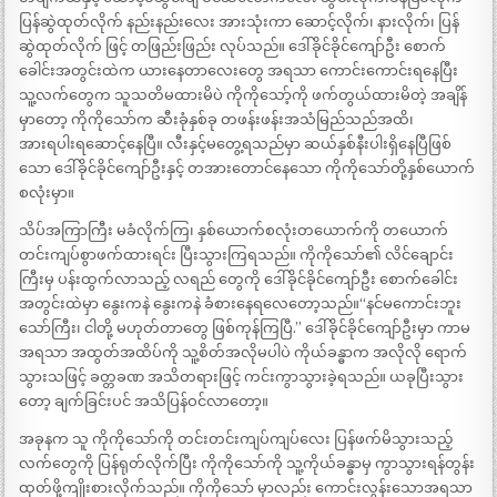
ပြန်ဆွဲထုတ်လိုက် နည်းနည်းလေး အားသုံးကာ ဆောင့်လိုက်၊ နားလိုက်၊ ပြန်
ဆွဲထုတ်လိုက် ဖြင့် တဖြည်းဖြည်း လုပ်သည်။ ဒေါ်ခိုင်ခိုင်ကျော်ဦး စောက်
ခေါင်းအတွင်းထဲက ယားနေတာလေးတွေ အရသာ ကောင်းကောင်းရနေပြီး
သူ့လက်တွေက သူသတိမထားမိပဲ ကိုကိုသော့်ကို ဖက်တွယ်ထားမိတဲ့ အချိန်
မှာတော့ ကိုကိုသော်က ဆီးခုံနှစ်ခု တဖန်းဖန်းအသံမြည်သည်အထိ၊
အားရပါးရဆောင့်နေပြီ။ လီးနှင့်မတွေ့ရသည်မှာ ဆယ်နှစ်နီးပါးရှိနေပြီဖြစ်
သော ဒေါ်ခိုင်ခိုင်ကျော်ဦးနှင့် တအားတောင်နေသော ကိုကိုသော်တို့နှစ်ယောက်
စလုံးမှာ။
သိပ်အကြာကြီး မခံလိုက်ကြ၊ နှစ်ယောက်စလုံးတယောက်ကို တယောက်
တင်းကျပ်စွာဖက်ထားရင်း ပြီးသွားကြရသည်။ ကိုကိုသော်၏ လိင်ချောင်း
ကြီးမှ ပန်းထွက်လာသည့် လရည် တွေကို ဒေါ်ခိုင်ခိုင်ကျော်ဦး စောက်ခေါင်း
အတွင်းထဲမှာ နွေးကနဲ နွေးကနဲ ခံစားနေရလေတော့သည်။“နင်မကောင်းဘူး
သော်ကြီး၊ ငါတို့ မဟုတ်တာတွေ ဖြစ်ကုန်ကြပြီ.” ဒေါ်ခိုင်ခိုင်ကျော်ဦးမှာ ကာမ
အရသာ အထွတ်အထိပ်ကို သူ့စိတ်အလိုမပါပဲ ကိုယ်ခန္ဓာက အလိုလို ရောက်
သွားသဖြင့် ခတ္တခဏ အသိတရားဖြင့် ကင်းကွာသွားခဲ့ရသည်။ ယခုပြီးသွား
တော့ ချက်ခြင်းပင် အသိပြန်ဝင်လာတော့။
အခုနက သူ ကိုကိုသော်ကို တင်းတင်းကျပ်ကျပ်လေး ပြန်ဖက်မိသွားသည့်
လက်တွေကို ပြန်ရုတ်လိုက်ပြီး ကိုကိုသော်ကို သူ့ကိုယ်ခန္ဓာမှ ကွာသွားရန်တွန်း
ထုတ်ဖို့ကျိုးစားလိုက်သည်။ ကိုကိုသော် မှာလည်း ကောင်းလွန်းသောအရသာ