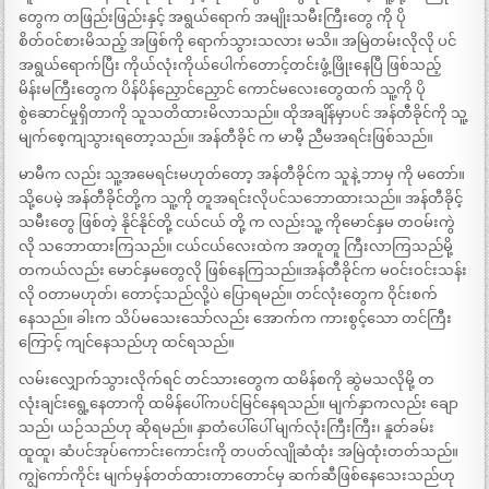
တွေက တဖြည်းဖြည်းနှင့် အရွယ်ရောက် အမျိုးသမီးကြီးတွေ ကို ပို
စိတ်ဝင်စားမိသည့် အဖြစ်ကို ရောက်သွားသလား မသိ။ အမြဲတမ်းလိုလို ပင်
အရွယ်ရောက်ပြီး ကိုယ်လုံးကိုယ်ပေါက်တောင့်တင်းဖွံ့ဖြိုးနေပြီ ဖြစ်သည့်
မိန်းမကြီးတွေက ပိန်ပိန်ညှောင်ညှောင် ကောင်မလေးတွေထက် သူ့ကို ပို
စွဲဆောင်မှုရှိတာကို သူသတိထားမိလာသည်။ ထိုအချိန်မှာပင် အန်တီခိုင်ကို သူ့
မျက်စေ့ကျသွားရတော့သည်။ အန်တီခိုင် က မာမီ့ ညီမအရင်းဖြစ်သည်။
မာမီက လည်း သူ့အမေရင်းမဟုတ်တော့ အန်တီခိုင်က သူနဲ့ ဘာမှ ကို မတော်။
သို့ပေမဲ့ အန်တီခိုင်တို့က သူ့ကို တူအရင်းလိုပင်သဘောထားသည်။ အန်တီခိုင့်
သမီးတွေ ဖြစ်တဲ့ နိုင်နိုင်တို့ ငယ်ငယ် တို့ က လည်းသူ့ ကိုမောင်နှမ တဝမ်းကွဲ
လို သဘောထားကြသည်။ ငယ်ငယ်လေးထဲက အတူတူ ကြီးလာကြသည်မို့
တကယ်လည်း မောင်နှမတွေလို ဖြစ်နေကြသည်။အန်တီခိုင်က မဝင်းဝင်းသန်း
လို ဝတာမဟုတ်၊ တောင့်သည်လို့ပဲ ပြောရမည်။ တင်လုံးတွေက ဝိုင်းစက်
နေသည်။ ခါးက သိပ်မသေးသော်လည်း အောက်က ကားစွင့်သော တင်ကြီး
ကြောင့် ကျင်နေသည်ဟု ထင်ရသည်။
လမ်းလျှောက်သွားလိုက်ရင် တင်သားတွေက ထမိန်စကို ဆွဲမသလိုမို့ တ
လုံးချင်းရွေ့နေတာကို ထမိန်ပေါ်ကပင်မြင်နေရသည်။ မျက်နှာကလည်း ချော
သည်၊ ယဉ်သည်ဟု ဆိုရမည်။ နှာတံပေါ်ပေါ် မျက်လုံးကြီးကြီး၊ နူတ်ခမ်း
ထူထူ၊ ဆံပင်အုပ်ကောင်းကောင်းကို တပတ်လျိုဆံထုံး အမြဲထုံးတတ်သည်။
ကျွဲကော်ကိုင်း မျက်မှန်တတ်ထားတာတောင်မှ ဆက်ဆီဖြစ်နေသေးသည်ဟု