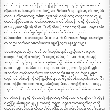
ဝင်းဝင်းသန်းတယောက် ငြီးငြီးငြူငြူ ဖြင့် ပြောရှာသည်။ သို့ပေမဲ့ မကောင်း
လို့မဟုတ် အင်မတန်ကို ကောင်းလို့သာ ကိုကိုသော် လုပ်ချင်သမျှကို အလုပ်ခံ
တာပေါ့။ ကိုကိုသော်တို့ အိမ်မှာ သူအလုပ် စလုပ်တော့ ကိုကိုသော်က လူပျို
တောင် မဖြစ်သေး၊ တကယ့်ခလေးလေး။ ဝင်းဝင်းသန်းက ကိုကိုသော်တို့
အမေ မူမူကျော်ဦး နှင့် ဆို အမျိုး လို့ ဆိုပေမဲ့ တော်တော့်ကို ဝေးပါသည်။ ဝင်း
ဝင်းသန်းက ငယ်ငယ်ရွယ်ရွယ်နှင့်လင်နောက်လိုက်ပြေး သွားပြီး
အိမ်ထောင်ကျ၊ ခလေးတွေလည်း တယောက်ပြီးတယောက်မွေး၊ ယောက်ျား
က လည်း လက်ကျောမတင်းတော့၊ ချို့ချို့တဲ့တဲ့ နေရရှာသည်။
ခလေးတွေကလည်း ကျောင်းတက်သည့်အရွယ်တွေဆိုတော့ အကူမရ၊
သရေစာ ဇီးယိုတို့ ဘာတို့လိုမျိုး တွေကို အိမ်ယူပြီး ညဘက် ထုတ်သည့်
အလုပ်လုပ်သည်။ နေ့ဘက်တော့ မူမူကျော်ဦး အိမ်မှာ ထမင်းဟင်းချက်ပေး
အဝတ်လျှော်ပေး၊ အိမ်ရှင်းပေး လုပ်ပေးသည်။ မူမူကျော်ဦး နှင့်ဆိုလျှင်
အသက်က တနှစ်လောက်သာ ငယ်သော်လည်း မမ ဟု ခေါ်သည်။ မူမူက
လည်း ဝင်းဝင်းသန်းကို ယုံကြည်စိတ်ချရသဖြင့် အိမ်ခန်းသော့ပါပေးထားပြီး
လစာအပြင်၊ အဝတ်အစား တို့ အိမ်သုံးပစ္စည်းအပိုအလျှံတို့ အမြဲပေးလေ့ရှိ
သည်။ ဝင်းဝင်းသန်း ယောက်ျား ကိုတော့ မနှစ်သက်သဖြင့် အိမ်အလာမခံ။
ဝင်းဝင်းသန်း နှင့် ကိုကိုသော်တို့ စဖြစ်တော့ ကိုကိုသော်က လူပျိုပေါက် ဟိုမုန်း
စကြွပြီး မိန်းမမှန်သမျှ မှန်းထုနေတဲ့ အရွယ်၊ နေ့ခင်းဘက်တွေဆိုရင် ကိုကို
သော်နှင့် ဝင်းဝင်းသန်း တို့သာ အိမ်မှာရှိကြသည်။ ဝင်းဝင်းသန်း ရေချိုးခန်းထဲ