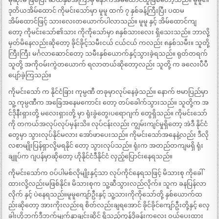
ဒုတိယအိမ်ထောင် ကိုမင်းသော်မှာ မူမူ ထက် ၇ နှစ်ခန့်ကြီးပြီး ပထမ
အိမ်ထောင်ဖြင့် သားလေးတယောက်ပါလာသည်။ မူမူ နှင့် အိမ်ထောင်ကျ
တော့ ကိုမင်းသော်၏သား ကိုကိုသော်မှာ ၈နှစ်သားလေး ရှိသေးသည်။ ဘာလို့
မှတ်မိနေလည်းဆိုတော့ ခိုင်ခိုင့်သမီးငယ် ငယ်ငယ် ကလည်း ၈နှစ်သမီး။ သူတို့
ကြီးကြီး မင်္ဂလာဆောင်တော့ သမီးနှစ်ယောက်နှင့်သွားခဲ့ရသည်။ ရုတ်တရက်
သူတို့ အကိုဝမ်းကွဲတယောက် ရလာတယ်ဆိုတော့လည်း သူတို့ က ခလေးပီပီ
ပျော်ခဲ့ကြသည်။
ကိုမင်းသော် က နိုင်ငံခြား ကုမ္ပဏီ တခုမှာလုပ်နေခဲ့သည်။ နောက် ဗမာပြည်မှာ
သူ့ ကုမ္ပဏီက အခြေအနေမကောင်း တော့ တပ်ခေါက်သွားသည်။ သူတို့က အ
င်ဒိုနီးရှားတို့ မလေးရှားတို့ မှာ ရုံးခွဲတွေ၊ပရောဂျက် တွေရှိသည်။ ကိုမင်းသော်
ကို တကယ်အလုပ်လုပ်မှန်းသိ။ လုပ်ငန်းလည်း ကျွမ်းကျင်မှုရှိတော့ အဲဒီ နိုင်ငံ
တွေမှာ သွားလုပ်နိုင်မလား အော်ဖာပေးသည်။ ကိုမင်းသော်အနေနဲ့လည်း ဒီလို
လစာမျိုးပြန်ရှာလို့မရနိုင် တော့ သွားလုပ်သည်။ ရုံးက အတည်တကျမရှိ ရုံး
ချူပ်က ဂျပန်မှာဆိုတော့ ဟိုနိုင်ငံဒီနိုင်ငံ လှည့်ပြောင်းနေရသည်။
ကိုမင်းသော်က ဝပ်ပါမစ်လိုမျိုးနှင့်သာ လုပ်ကိုင်နေရသဖြင့် မိသားစု ကိုခေါ်
ထားလို့လည်းမဖြစ်နိုင်။ မိသားစုက သူ့ဆီသွားလည်လိုက်။ သူက ခနပြန်လာ
လိုက် နှင့် ပဲနေရသည်။မူမူကျော်ဦးနှင့် သူ့သားကိုကိုသော်တို့ နှစ်ယောက်ထ
ည်းဆိုတော့ အားကိုးလည်းရ စိတ်လည်းချရအောင် ခိုင်ခိုင်ကျော်ဦးတို့နှင့် လှေ
ခါးဟိုဘက်ဒီဘက်မျက်နှာချင်းဆိုင် ရှိသည့်ကွန်ဒိုခန်းကလေး ဝယ်ပေးထား