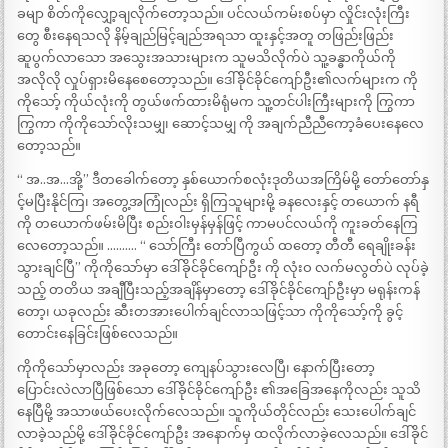
ခမျာ စိတ်ကိုလျှော့ချလိုက်တော့သည်။ ပင်လယ်ကမ်းစပ်မှာ လှိုင်းလုံးကြီး
တွေ စီးနေရသလို နိမ့်ချည်မြင့်ချည်အရသာ ထူးနှင့်အတူ တဖြည်းဖြည်း
ဆူပွက်လာသော အသွေးအသားများက သူမသိလိုက်ပဲ သူ့ခန္ဓာကိုယ်ကို
အလိုလို လှုပ်ရှားမိနေစေတော့သည်။ ဒေါ်ခိုင်ခိုင်ကျော်ဦး၏လက်များက ကို
ကိုသော့် ကိုယ်လုံးကို တွယ်ဖက်ထားမိရုံမက သူ့တင်ပါးကြီးများကို ကြွကာ
ကြွကာ ကိုကိုသော်လိုးသမျှ၊ ဆောင့်သမျှ ကို အချက်ညီညီကော့ခံပေးနေလေ
တော့သည်။
“ အ..အ…အို့” ဒီတခေါက်တော့ နှစ်ယောက်စလုံးဒုတိယအကြိမ်မို့ တော်တော်နှ
င့်မပြီးနိုင်ကြ၊ အတွေ့အကြုံလည်း ရှိကြသူများမို့ ခနလေးနှင့် တယောက် နရီ
ကို တယောက်ဖမ်းမိပြီး စည်းဝါးမှန်မှန်ဖြင့် ကာမပင်လယ်ကို ကူးခတ်နေကြ
လေတော့သည်။ ………. “ သော်ကြီး တော်ပြီကွယ် ထတော့ တီတီ ရေချိုးခန်း
သွားချင်ပြီ” ကိုကိုသော်မှာ ဒေါ်ခိုင်ခိုင်ကျော်ဦး ကို လုံးဝ လက်မလွတ်ပဲ လုပ်ခဲ့
သည့် တတိယ အချီပြီးသည့်အချိန်မှာတော့ ဒေါ်ခိုင်ခိုင်ကျော်ဦးမှာ မရုန်းကန်
တော့၊ ယခုလည်း ဆီးတအားပေါက်ချင်လာသဖြင့်သာ ကိုကိုသော့်ကို ခွင့်
တောင်းနေခြင်းဖြစ်လေသည်။
ကိုကိုသော်မှာလည်း အခုတော့ ကျေနပ်သွားလေပြီ၊ နောက်ပြီးတော့
ပြောင်းလဲလာပြီဖြစ်သော ဒေါ်ခိုင်ခိုင်ကျော်ဦး ၏အခြေအနေကိုလည်း သူသိ
နေပြီမို့ အသာဖယ်ပေးလိုက်လေသည်။ သူကိုယ်တိုင်လည်း သေးပေါက်ချင်
လာခဲ့သည်မို့ ဒေါ်ခိုင်ခိုင်ကျော်ဦး အနောက်မှ ထလိုက်လာခဲ့လေသည်။ ဒေါ်ခိုင်