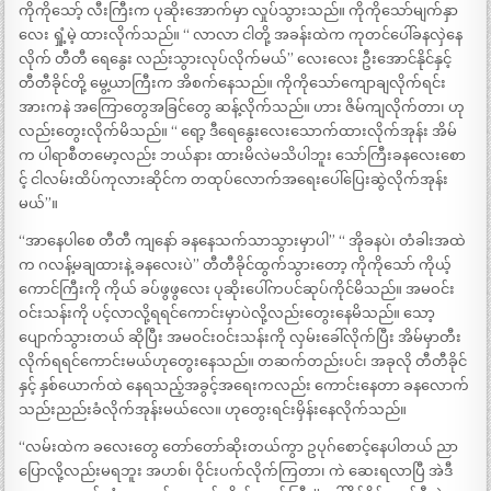
ကိုကိုသော့် လီးကြီးက ပုဆိုးအောက်မှာ လှုပ်သွားသည်။ ကိုကိုသော်မျက်နှာ
လေး ရှုံ့မဲ့ ထားလိုက်သည်။ “ လာလာ ငါတို့ အခန်းထဲက ကုတင်ပေါ်ခနလှဲနေ
လိုက် တီတီ ရေနွေး လည်းသွားလုပ်လိုက်မယ်” လေးလေး ဦးအောင်နိုင်နှင့်
တီတီခိုင်တို့ မွေ့ယာကြီးက အိစက်နေသည်။ ကိုကိုသော်ကျောချလိုက်ရင်း
အားကနဲ အကြောတွေအခြင်တွေ ဆန့်လိုက်သည်။ ဟား ဇိမ်ကျလိုက်တာ၊ ဟု
လည်းတွေးလိုက်မိသည်။ “ ရော့ ဒီရေနွေးလေးသောက်ထားလိုက်အုန်း အိမ်
က ပါရာစီတမော့လည်း ဘယ်နား ထားမိလဲမသိပါဘူး သော်ကြီးခနလေးစော
င့် ငါလမ်းထိပ်ကုလားဆိုင်က တထုပ်လောက်အရေးပေါ်ပြေးဆွဲလိုက်အုန်း
မယ်”။
“အာနေပါစေ တီတီ ကျနော် ခနနေသက်သာသွားမှာပါ” “ အိုခနပဲ၊ တံခါးအထဲ
က ဂလန့်မချထားနဲ့ ခနလေးပဲ” တီတီခိုင်ထွက်သွားတော့ ကိုကိုသော် ကိုယ့်
ကောင်ကြီးကို ကိုယ် ခပ်ဖွဖွလေး ပုဆိုးပေါ်ကပင်ဆုပ်ကိုင်မိသည်။ အမဝင်း
ဝင်းသန်းကို ပင့်လာလို့ရရင်ကောင်းမှာပဲလို့လည်းတွေးနေမိသည်။ သော့
ပျောက်သွားတယ် ဆိုပြီး အမဝင်းဝင်းသန်းကို လှမ်းခေါ်လိုက်ပြီး အိမ်မှာတီး
လိုက်ရရင်ကောင်းမယ်ဟုတွေးနေသည်။ တဆက်တည်းပင်၊ အခုလို တီတီခိုင်
နှင့် နှစ်ယောက်ထဲ နေရသည့်အခွင့်အရေးကလည်း ကောင်းနေတာ ခနလောက်
သည်းညည်းခံလိုက်အုန်းမယ်လေ။ ဟုတွေးရင်းမှိန်းနေလိုက်သည်။
“လမ်းထဲက ခလေးတွေ တော်တော်ဆိုးတယ်ကွာ ဥပုဂ်စောင့်နေပါတယ် ညာ
ပြောလို့လည်းမရဘူး အဟစ်၊ ဝိုင်းပက်လိုက်ကြတာ၊ ကဲ ဆေးရလာပြီ အဲဒီ