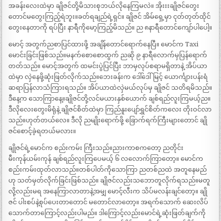
အခန်းလေးထဲမှာ ချိုဇင်တို့မိသားစုဘယ်လိုနေကြမလဲ။ အိုးးးချိုဇင်တွေး
တောင်မတွေးကြည့်ရဲဘူး။ခတ်ရချည်ရဲ့ရှင်။ ချိုဇင် အိမ်ရှေ့မှာ ငုတ်တုတ်ထိုင်
တွေးနေတာကို ရပ်ပြီး နာရီကိုမော့ကြည့်မိသည်။ ည ၈နာရီတောင်ကျော်ပါပေါ့။
မောင့် အတွက်ညစာပြင်ထားဖို့ အချိန်တောင်ရောက်နေပြီ။ မောင်က Taxi
မောင်းခြင်းဖြစ်သည်။မနက်စောစောထွက် ညဆို ၉ နာရီလောက်မှပြန်ရောက်
တတ်သည်။ မောင့်အတွက် ထမင်းပွဲပြင်ပြီး ဘာမှလုပ်စရာမရှိတာနဲ့ အိပ်ယာ
ထဲမှာ လှဲနေဖို့ဆုံးဖြတ်လိုက်သည်။ဘေးခန်းက ဒေါ်ဒေါ်မြင့် ယောင်္ကျားပန်းရံ
ဆရာပြန်လာသံကြားရသည်။ အိပ်ယာထဲလှဲမယ်လုပ်မှ ချိုဇင် သတိရမိသည်။
ဒီနေ့က သောကြာနေ့။ချိုဇင်တို့လင်မယားနှစ်ယောက် ချစ်ရည်လူးကြမယ့်ည။
ဒီလိုလေးတွေးမိရုံနဲ့ ချိုဇင်စိတ်ထဲမှာ ကြည်နူးပျော်ရွှင်စိတ်ကလေး တိုးဝင်လာ
သည်။ဟုတ်တယ်လေ။ ဒီလို ညမျိုးရောက်ဖို့ ခြောက်ရက်ကြီးများတောင် ချို
ဇင်စောင့်ခဲ့ရတယ်မလား။
ချိုဇင်ရဲ့မောင်က စည်းကမ်း ကြီးသည်။ညားကာစကတော့ ညတိုင်း
မီးကုန်ယမ်းကုန် ချစ်ရည်လူးကြပေမယ့် ၆ လလောက်ကြာတော့။ မောင်က
စည်းကမ်းထုတ်လာသည်။တစ်ပါတ်ကိုသောကြာ ညတစ်ညထဲ အတူနေမည်
ဟု သတ်မှတ်လိုက်ခြင်းဖြစ်သည်။ ချိုဇင်လည်းသဘောတူလိုက်ရသည်။မတူ
လို့လည်းမရ အနေကြာလာတာနဲ့အမျှ မောင့်လီးက သိပ်မလန်းချင်တော့။ ချို
ဇင် ပါးစပ်နဲ့စုပ်ပေးတာတောင် မတောင်လာတော့။ အရက်သောက် ဆေးလိပ်
သောက်တာကြောင့်လည်းပါမည်။ ဒါကြောင့်လည်းမောင်ရဲ့ဆုံးဖြတ်ချက်ကို