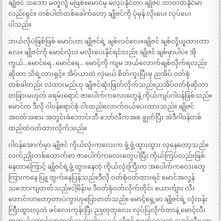
ချိုဇင် သဘော မတူလို့ မဖြစ်။မောင်မှ မလုပ်နိုင်တာ ချိုဇင် ဘာတတ်နိုင်မာ
လည်းရှင်။ တစ်ပါတ်တစ်ခေါက်တော့ ချိုဇင်ကို ပုံမှန် လိုးပေး လုပ်ပေး
ပါသည်။
ဘယ်လိုပဲဖြစ်ဖြစ် မောင်ဟာ ချိုဇင်ရဲ့ ချစ်လင်လေ။ချိုဇင် ချစ်လို့ယူထားတာ
လေ။ ချိုဇင်ကို မောင်လုံးဝ မလိုးပေးနိုင်ရင်လည်း ချိုဇင် ချစ်မှာပါပဲ။ အို
ကွယ်…မောင်ရေ…မောင်ရေ… မောင့်ကို ကျမ ဘယ်လောက်ချစ်လိုက်ရလည်း
ဆိုတာ သိရဲ့လားရှင့်။ အိပ်ယာထဲ လှဲမယ် စိတ်ကူးပြီးမှ ညအိပ် ဝတ်စုံ
တစ်ခါတည်း လဲထားမည်ဟု ချိုဇင်ဆုံးဖြတ်လိုက်သည်။ညအိပ်ဝတ်စုံဆိုတာ
တခြားမဟုတ် ခရမ်းရောင် ဇာပေါက်ကလေးတွေနဲ့ ကိုယ်ကျပ်ဂါဝန်ဖြစ်သည်။
မောင်က ဒီလို ဂါဝန်ရောင်စုံ ငါးထည်လောက်ဝယ်ပေးထားသည်။ ချိုဇင်
အဝတ်အစား အတွင်းခံဘောင်းဘီ ဘော်လီကအစ ချွတ်ပြီး အဲဒီဂါဝန်တစ်
ထည်ထဲဝတ်ထားလိုက်သည်။
ဂါဝန်အောက်မှာ ချိုဇင် ကိုယ်လုံးကလေးက ဖွံ့ဖွံ့ထွားထွား လှနေတော့သည်။
လက်ညှိုးတစ်ထောက်စာ ဇာပေါက်ကလေးတွေပါပြီး ကိုယ်ကြပ်လည်းဖြစ်
နေတာကြောင့် ချိုဇင်ရဲ့ဖွံ့ထွားနေတဲ့ ကိုယ်လုံးကြီးက အပေါက်ကလေးတွေ
ကြားကနေ ပြူ ထွက်နေပြန်သည်။ဒီလို ဝတ်စုံဝတ်ထားရင် မောင်အလွန်
သဘောကျတတ်သည်။ငါ့မိန်းမ ဒီဝတ်စုံဝတ်လိုက်တိုင်း ယောင်္ကျား လီး
တောင်လာတော့တာပဲကွာ´ဟုပြောတတ်သည်။ မောင့်ရှေ့မာ ချိုဇင်ရဲ့ လုံးဝန်း
ကြီးထွားလှတဲ ဖင်လေးကုန်းပြီး ညုတုတုလေး လုပ်ပြလိုက်တာနဲ့ မောင့်လီး
တကယ်တောင်လာတတ်သည်။ဒါပေမယ့် ချိုဇင် စဖုတ်လေးထဲ မောင့်လီးမထ