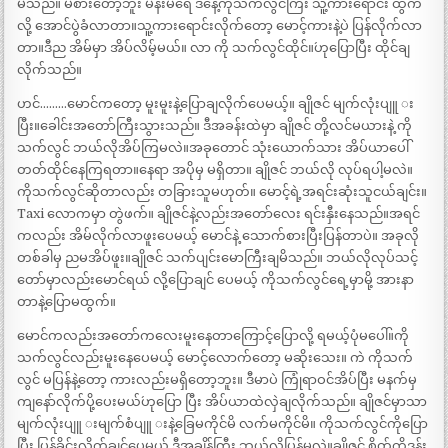
မိသည်။ `မစားတော့ဘူး မိန်းမရေ ဒီနေ့ကိုသက်လွင်ကြီး သူ့ကားရောင်း ထွက်
လို့ အောင်ပွဲခံလာတာ။သူ့ကားရောင်းလိုက်တော့ မောင့်ကားနဲ့ပဲ ပြန်လိုက်လာ
တာ။ဒီည အိမ်မှာ အိပ်လိမ့်မယ်။ လာ ကို သက်လွင်ထိုင်။´ဟုပြောပြီး ထိုင်ချ
လိုက်သည်။
ဟင်………မောင်ကတော့ မူးမူးနဲ့ပြောချလိုက်ပေမယ့်။ ချိုဇင် မျက်လုံးပျူ း
ပြီး။ခေါင်းအတော်ကြီးသွားသည်။ ဒီအခန်းထဲမှာ ချိုဇင် တို့လင်မယားနဲ့ ကို
သက်လွင် ဘယ်လိုအိပ်ကြမလဲ။အခုတောင် သုံးယောက်သား အိပ်ယာပေါ်
တတ်ထိုင်နေကြရတာ။နေရာ အပိုမှ မရှိတာ။ ချိုဇင် ဘယ်လို လုပ်ရပါ့မလဲ။
ကိုသက်လွင်ဆိုတာလည်း တခြားသူမဟုတ်။ မောင့်ရဲ့အရင်းဆုံးသူငယ်ချင်း။
Taxi လောကမှာ တွဲဖက်။ ချိုဇင်နဲ့လည်းအတော်လေး ရင်းနှီးနေသည်။အရင်
ကလည်း အိမ်လိုက်လာဖူးပေမယ့် မောင်နဲ့ သောက်စားပြီးပြန်တာပဲ။ အခုလို
တစ်ခါမှ ညမအိပ်ဖူး။ချိုဇင် သက်ပျင်းမောကြီးချမိသည်။ ဘယ်လိုလုပ်သင့်
တော်မှာလည်းမောင်ရယ် လို့ပြောချင် ပေမယ့် ကိုသက်လွင်ရေ့မှာမို့ အားနာ
တာနဲ့ပြောမထွက်။
မောင်ကလည်းအတော်ကလေးမူးနေတာကြောင့်ပြောလို့ ရမယ့်ပုံမပေါ်။ကို
သက်လွင်လည်းမူးနေပေမယ့် မောင့်လောက်တော့ မဆိုးသေး။ ကဲ ကိုသက်
လွင် မပြန်နဲ့တော့ ကားလည်းမရှိတော့ဘူး။ ဒီမာပဲ ကြုံရာဝင်အိပ်ပြီး မနက်မှ
ကျနော်လိုက်ပို့ပေးမယ်´ဟုပြော ပြီး အိပ်ယာထဲလှဲချလိုက်သည်။ ချိုဇင်မှာသာ
မျက်လုံးပျူ းမျက်စံပျူ းနဲ့ခြေမကိုင်မိ လက်မကိုင်မိ။ ကိုသက်လွင်ကိုပြော
ပြီး ပြန်ခိုင်းလိုက်ချင်ပေမယ့် ဒီအချိန်ကြီး ဘယ်လိုပြန်မလဲ။ချိုဇင် စိတ်ကိုဒုန်း