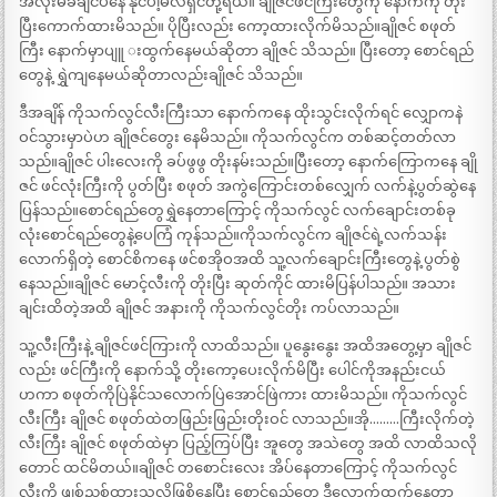
အလိုးမခံချင်ပဲနေ နိုင်ပါ့မလဲရှင်တို့ရယ်။ ချိုဇင်ဖင်ကြီးတွေကို နောက်ကို တိုး
ပြီးကောက်ထားမိသည်။ ပိုပြီးလည်း ကော့ထားလိုက်မိသည်။ချိုဇင် စဖုတ်
ကြီး နောက်မှာပျူ းထွက်နေမယ်ဆိုတာ ချိုဇင် သိသည်။ ပြီးတော့ စောင်ရည်
တွေနဲ့ ရွှဲကျနေမယ်ဆိုတာလည်းချိုဇင် သိသည်။
ဒီအချိန် ကိုသက်လွင်လီးကြီးသာ နောက်ကနေ ထိုးသွင်းလိုက်ရင် လျှောကနဲ
ဝင်သွားမှာပဲဟ ချိုဇင်တွေး နေမိသည်။ ကိုသက်လွင်က တစ်ဆင့်တတ်လာ
သည်။ချိုဇင် ပါးလေးကို ခပ်ဖွဖွ တိုးနမ်းသည်။ပြီးတော့ နောက်ကြောကနေ ချို
ဇင် ဖင်လုံးကြီးကို ပွတ်ပြီး စဖုတ် အကွဲကြောင်းတစ်လျှေက် လက်နဲ့ပွတ်ဆွဲနေ
ပြန်သည်။စောင်ရည်တွေရွှဲနေတာကြောင့် ကိုသက်လွင် လက်ချောင်းတစ်ခု
လုံးစောင်ရည်တွေနဲ့ပေကြံ ကုန်သည်။ကိုသက်လွင်က ချိုဇင်ရဲ့လက်သန်း
လောက်ရှိတဲ့ စောင်စိကနေ ဖင်စအိုဝအထိ သူ့လက်ချောင်းကြီးတွေနဲ့ ပွတ်စွဲ
နေသည်။ချိုဇင် မောင့်လီးကို တိုးပြီး ဆုတ်ကိုင် ထားမိပြန်ပါသည်။ အသား
ချင်းထိတဲ့အထိ ချိုဇင် အနားကို ကိုသက်လွင်တိုး ကပ်လာသည်။
သူ့လီးကြီးနဲ့ ချိုဇင်ဖင်ကြားကို လာထိသည်။ ပူနွေးနွေး အထိအတွေ့မှာ ချိုဇင်
လည်း ဖင်ကြီးကို နောက်သို့ တိုးကော့ပေးလိုက်မိပြီး ပေါင်ကိုအနည်းငယ်
ဟကာ စဖုတ်ကိုပြဲနိုင်သလောက်ပြဲအောင်ဖြဲကား ထားမိသည်။ ကိုသက်လွင်
လီးကြီး ချိုဇင် စဖုတ်ထဲတဖြည်းဖြည်းတိုးဝင် လာသည်။အို………ကြီးလိုက်တဲ့
လီးကြီး ချိုဇင် စဖုတ်ထဲမှာ ပြည့်ကြပ်ပြီး အူတွေ အသဲတွေ အထိ လာထိသလို
တောင် ထင်မိတယ်။ချိုဇင် တစောင်းလေး အိပ်နေတာကြောင့် ကိုသက်လွင်
လီးကို ဖျစ်ညှစ်ထားသလိုဖြစိနေပြီး စောင်ရည်တွေ ဒီလောက်ထွက်နေတာ