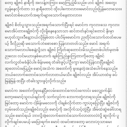
တော့ ချိုဇင် နာရီကို အလန့်တကြား မော့ကြည့်မိသည်။ ဟင် ချိုဇင် အတွေး
လွန်နေလိုက်တာ ၁၁ နာရီတောင် ထိုးပါကောလား။မောင်လည်းပြန်မလာသေး။
မောင်တစ်ယောက်အရက်များသောက်နေတာလား။
ချိုဇင် စိတ်ပူသွားသည်။အရက်သောက်ပြီးရင် မောင်က ကုလားသေ ကုလား
မောအိပ်တာ။ချိုဇင်ကို လိုးဖို့နေနေသာသာ ဆင်တတ်နင်းရင်တောင် နိုးမှာ
မဟုတ်ဘူး။ဒီနေ့ဘယ်လိုဖြစ်တာ ပါလိမ့်။မောင်က ညတိုင်းသောက်တတ်ပေမ
ယ့် ဒီလိုညဆို မသောက်ဘဲစောစော ပြန်လာတတ်သည်။ မောင် အရက်
သောက်မလာပါစေနဲ့လို့သာ ချိုဇင် ကြိတ်ဆုတောင်းမိသည်။တစ်ပါတ်မှတစ်
ညလေး လင်မယားနှစ်ယောက် ချစ်ကြည်နူးကြတာကိုတော့ ချိုဇင်
လက်လွှတ်မခံနိုင်ပါ။ မိန်းမရေ တံခါးဖွင့်ပါဦးကွာ´ မောင်ပြန်လာပြီ။ချိုဇင်
ဆုတောင်းမပြည့်။ မောင့်အသံက အတော်ကို မူးနေတဲ့အသံပေါက်နေသည်။
ဘယ်လောက်တောင်သောက်လာတယ်မသိ။ ချိုဇင်လည်း အိပ်ယာထဲမှ ခပ်
မြန်မြန် ထပြီး တံခါးသွားဖွင့်လိုက်သည်။
မောင်က အတော်ကိုမူးနေပြီ။လမ်းတောင်ကောင်းကောင်း မလျှောက်နိုင်
တော့။မောင့်သူငယ်ချင်းကို သက်လွင်က ဘေးကတွဲလာရသည်။ ချိုဇင်ကို
မြင်တော့ မောင်က ငါ့မိန်းမလေးကို ငါချစ်လိုက်တာ ကွာ´ဟုပြောပြီး ချိုဇင်ကို
လှမ်းဖတ်သည်။ချိုဇင်လည်း မောင့်ကို အလိုက်သင့်တွဲပြီး အိမ်ထဲဆွဲခေါ်လာရ
သည်။ မောင်ရယ် ဘာလို့အဲ့လောက်တောင်သောက်လာတာလဲ´လို့ ဆူလိုက် ပူ
လိုက်ချင်ပေမယ့် မပြောရက်။ မောင် ထမင်းစားတော့ မလား´ဟုသာမေး