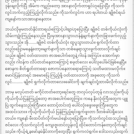
ဒုန်းချလိုက်ပြီ အိမ်က ကျည်းတော့ အားနာလိုက်တာရှင်´ဟုပြောပြီး ကိုသက်
လွင်ဘက်လှည့်ကြည့်လိုက်သည်။ ကိုသက်လွင်က ဟာ ရပါတယ် ချိုဇင်ရယ်
ကျနော်ကသာအားနာနေတာ။
ဘယ်လိုမှမတတ်နိုင်တာရယ်ကြောင့်ပါဗျာ´ဟုပြောပြီး ချိုဇင် တစ်ကိုယ်လုံးကို
သိမ်းကျုံးကြည့်နေသည်။ ပြီးမှအားနာသွားဟန်နဲ့မျက်နာကိုတခြားဖက်လှည့်
သွားသည်။ အို………ချိုဇင် တစ်ကိုယ်လုံး ထူပူသွားတယ်။ ရှက်လိုက်တာ
လည်းပြောမနေနဲ့တော့။မျက်နာကိုသာ တစ်နေရာသွားဖွက်ထားလိုက်ချင်
သည်။ ချိုဇင် ဝတ်ထားတာ ဇာအပေါက်တွေနဲ့ ဂါဝန် အကြပ်။ အောက်မှာ
လည်း ဂါဝန်က လိပ်တတ်နေတာကြောင့် စဖုတ်လေး ပေါ်လုပေါ်ခင်ဖြစ်နေပြီ။
စောနက စိတ်ရှုတ်တာရော ဇောကပ်နေတာရောကြောင့် သတိမထားမလိုက်။
မောင်ပြန်လာရင် အမောပြေ ကြည့်ဖို့ ဝတ်ထားတာကို အခုတော့ ကိုသက်
လွင်………… ချိုဇင် ရှက်လိုက်တာလေ။ခေါင်းကို ချက်ချင်းငုံ့ထားမိလိုက်သည်။
ဘာမှ မလုပ်တတ် မကိုင်တတ်တော့။ရင်တွေ တလှပ်လှပ်တုန် လာသည်။ကိုယ့်
ကိုယ်ကိုယ်ပြန်ကြည့်တော့ ဇာအပေါက်တွေကြား ကနေ နိုးလုံးကြီးတွေက ပျူ
ပြဲ ထွက်နေသည်။ကြီးမား တောင့်တင်းတဲ့ ပေါင်လုံးဖွေးဖွေးကြီးတွေက
အထင်းသား။ ကိုယ့်ကိုယ်ကိုယ် ပြန်ကြည့်ရင်းရှက်ဖူးတာ ဒီတစ်ခါပဲရှိသေး
တယ်။ ကျနော် မီးထပိတ်လိုက်မယ်နော်ဟုပြောပြီး။ ကိုသက်လွင်ထသည်။ချို
ဇင်လေး ကိုသက်လွင်ကို ကျေးဇူးတင်လွန်းလို့ ထိုင်တောင်ကန်တော့လိုက်ချင်
သည်။ ကိုယ့်ရဲ့နမော်နမဲနိုင်တာကိုတွေးပြီး ရှက်ကလဲရှက်။ ဒေါသလည်းထွက်