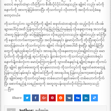
တောင် စဖုတ်ထဲမှာ လီးကြီးက စီးစီးပိုင်ပိုင်ဝင်နေသည်။ ချိုဇင် လည်း ဖင်ကို
နောက်ကို အားကုန်ပြစ်ထားပြီး ကိုသက်လွင် လိုးတာကို အလိုက်သင့်ခံနေ
တော့တယ်။
ကိုသက်လွင်က သူ့လီးကြီးကို ချိုဇင် စဖုတ်ထဲတဆုံးထိုး ထည့်လိုက် လီးဒစ်
ဖျားပေါ်တဲ့အထိ ပြန်ထုတ်လိုက်နဲ့ ဖြည်းဖြည်းမှန်မှန် လိုးနေရာကနေ အသက်ရှူ
သံတွေ မြန်လာပြီး ခပ်မြန်မြန်လေး လိုးညှောင့်လာသည်။ ချိုဇင်လည်း ဖင်ကြီး
ကို နောက်ဘက်ကော့ကော့ပြီး အလိုးခံနေရင်း နဲ့မောင့်လီးကို တိုးပြီးဆုပ်ကိုင်
ထားပြန်တယ်။ ကိုသက်လွင်က ချိုဇင် ဂါဝန်ကိုအပေါ်ထိ စွဲမပြီး ချိုဇင်နို့ကြီး
တွေကို ဖျစ်ညှစ်ဆုပ်ကိုင်ရင်း အားရပါရ လိုးနေတော့သည်။ချိုဇင်လည်း မော
င့်လီးကို တိုး၍တိုး၍ ဆုပ်ကိုင်ရင်း နို့တစ်လုံးက ကိုသက်လွင်ညှစ်တာခံရင်း
နောက်နို့တစ်လုံးက မောင့်ကြောကုန်းကို သွားထိနေရင်းနဲ့ ချိုဇင့်အနား တိုးကပ်
ပြီး ချိုဇင် နှုတ်ခမ်းတွေကို စုပ်နမ်းလားတဲ့ ကိုသက်လွင်ကို ရမ္မာတ်ဇောတွေနဲ့
ပြန်လည်စုပ်နမ်းရင်း ချိုဇင်ဖင်ကြီးကို အားရပါးရ ပြန်လည်ကော့စောင့်နေမိ
ပြီး ချိုဇင်ရော ကိုသက်လွင်ရော တစ်ယောက်နှုတ်ခမ်းကို တစ်ယောက်ကိုက်
ပြီး စောက်ရည်နဲ့ လရည်တွေကို အတူတူပန်းထုတ်လိုက်ကြပါတော့သည်
…..ပြီး။
Share:
Author:
admin