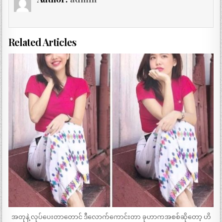
Related Articles
အတုနဲ့ လုပ်ပေးတာတောင် ဒီလောက်ကောင်းတာ ခုဟာကအစစ်ဆိုတော့ ဟိ