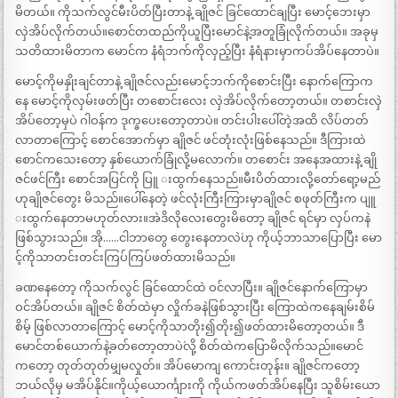
မိတယ်။ ကိုသက်လွင်မီးပိတ်ပြီးတာနဲ့ ချိုဇင် ခြင်ထောင်ချပြီး မောင့်ဘေးမှာ
လှဲအိပ်လိုက်တယ်။စောင်တထည်ကိုယူပြီးမောင်နဲ့အတူခြုံလိုက်တယ်။ အခုမှ
သတိထားမိတာက မောင်က နံရံဘက်ကိုလှည့်ပြီး နံရံနားမှာကပ်အိပ်နေတာပဲ။
မောင့်ကိုမနှိုးချင်တာနဲ့ ချိုဇင်လည်းမောင့်ဘက်ကိုစောင်းပြီး နောက်ကြောက
နေ မောင့်ကိုလှမ်းဖတ်ပြီး တစောင်းလေး လှဲအိပ်လိုက်တော့တယ်။ တစာင်းလှဲ
အိပ်တော့မှပဲ ဂါဝန်က ဒုက္ခပေးတော့တာပဲ။ တင်းပါးပေါ်တဲ့အထိ လိပ်တတ်
လာတာကြောင့် စောင်အောက်မှာ ချိုဇင် ဖင်တုံးလုံးဖြစ်နေသည်။ ဒီကြားထဲ
စောင်ကသေးတော့ နှစ်ယောက်ခြုံလို့မလောက်။ တစောင်း အနေအထားနဲ့ ချို
ဇင်ဖင်ကြီး စောင်အပြင်ကို ပြူ းထွက်နေသည်။မီးပိတ်ထားလို့တော်ရော့မည်
ဟုချိုဇင်တွေး မိသည်။ပေါ်နေတဲ့ ဖင်လုံးကြီးကြားမှာချိုဇင် စဖုတ်ကြီးက ပျူ
းထွက်နေတာမဟုတ်လား။အဲဒိလိုလေးတွေးမိတော့ ချိုဇင် ရင်မှာ လှပ်ကနဲ
ဖြစ်သွားသည်။ အို……ငါဘာတွေ တွေးနေတာလဲ´ဟု ကိုယ့်ဘာသာပြောပြီး မော
င့်ကိုသာတင်းတင်းကြပ်ကြပ်ဖတ်ထားမိသည်။
ခဏနေတော့ ကိုသက်လွင် ခြင်ထောင်ထဲ ဝင်လာပြီး။ ချိုဇင်နောက်ကြောမှာ
ဝင်အိပ်တယ်။ ချိုဇင် စိတ်ထဲမှာ လှိုက်ခနဲဖြစ်သွားပြီး ကြောထဲကနေချမ်းစိမ်
စိမ့် ဖြစ်လာတာကြောင့် မောင့်ကိုသာတိုး၍တိုး၍ဖတ်ထားမိတော့တယ်။ `ဒီ
မောင်တစ်ယောက်နဲ့ခတ်တော့တာပဲ´လို့ စိတ်ထဲကပြောမိလိုက်သည်။မောင်
ကတော့ တုတ်တုတ်မျှမလှုတ်။ အိပ်မောကျ ကောင်းတုန်း။ ချိုဇင်ကတော့
ဘယ်လိုမှ မအိပ်နိုင်။ကိုယ့်ယောင်္ကျားကို ကိုယ်ကဖတ်အိပ်နေပြီး သူစိမ်းယော