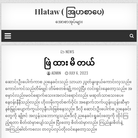
Hlataw ( အြပာစာပေ)
အောစာအုပ်များ
POSTED
NEWS
IN
ဖြဲ ထား မိ တယ်
ADMIN
JULY 6, 2023
ဆောင်းဦးပေါက်ကာစ ညနေခင်းသည် သာယာ ညွတ်နူးဖွယ်ကောင်းလှသည်။
ကောင်းကင်သည်တိမ်မျှင် တိမ်စတစ်ချို့ကလွဲပြီး လင်းရှင်းနေတော့သည်။ အ
မှောင်လည်းမဝင်ရောက်သေး။အလင်းရောင်လည်း မဆုတ်သာသေးပေ။
နေဝန်းနီနီသည်လည်း ဟိုးးးမိုးကုတ်စက်ဝိုင်း အနောက်ဘက်ယွန်းယွန်းဆီမှာ
နစ်မြှုပ်ပျောက်ကွယ်လုနီးပါးဖြစ်နေသည်။ ဒီလို ဆောင်းဦးပေါက်စ ညနေခင်း
တွေကို ချိုဇင် အလွန်သဘောကျသည်။ဒီလို ညနေခင်းရှုခင်းတွေကို ထိုင်ကြ
ည့်ရတာ စိတ်ထဲမှာပျော်သည်။ ပြီးတော့ စိတ်ထဲမှာလည်း ကြည်နူးစိတ်နဲ့
အကြည်ဓါတ်ကလေး တလှပ်လှပ်တိုးဝင်နေတော့သည်။