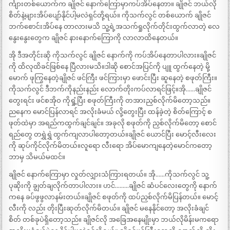
င်္ကျားတစ်ယောက်က ချိုဇင် နောက်ကြောမှာကပ်အိပ်နေတာ။ ချိုဇင် ဘယ်လို
စိတ်နဲ့များအိပ်ပျော်နိုင်ပါ့မလဲရှင်တို့ရယ်။ ကိုသက်လွင် တစ်ယောက် ချိုဇင်
ဘက်စောင်းအိပ်နေ တာလားမသိ သူ့ရဲ့အသက်ရှုလိုက်တိုင်းထွက်လာတဲ့ လေ
နွေးနွေးတွေက ချိုဇင် နားနောက်ကြောကို လာလာထိနေတယ်။
အို ဒီအတိုင်းဆို ကိုသက်လွင် ချိုဇင် နောက်ကို ကပ်အိပ်နေတာပါလား။ချိုဇင်
ကို ထိလုထိခင်ဖြစ်နေ ပြီလားမသိ။ဒါဆို စောင်အပြင်ကို ပျူ ထွက်နေတဲ့ မို့
မောက် ဖုကြွနေတဲ့ချိုဇင် ဖင်ကြီး ဖင်ကြားမှာ ဖောင်းပြီး ဆူနေတဲ့ စဖုတ်ကြီး။
ကိုသက်လွင် ဒီဘက်ကိုနည်းနည်း လောက်တိုးကပ်လာရင်ဖြင့်။အို……ချိုဇင်
တွေးရင်း ဖင်စအိုဝ ကိုရှုံ့ပြီး စဖုတ်ကြီးကို တအားညှစ်လိုက်မိတော့သည်။
ညနေက မောင်ပြန်လာရင် အလိုးခံမယ် လို့တွေးပြီး ထန်ခဲ့တဲ့ စိတ်ကြောင့် စ
ဖုတ်ထဲမှာ အရည်ကထွက်ချင်ချင်။ အခုလို စဖုတ်ကို ညှစ်လိုက်မိတော့ စောင်
ရည်တွေ တရွှဲရွှဲ ထွက်ကျလာပါတော့တယ်။ချိုဇင် ယောင်ပြီး မောင့်လီးလေး
ကို ဆုပ်ကိုင်လိုက်မိတယ်။လူရော လီးရော အိပ်မောကျနေတဲ့မောင်ကတော့
ဘာမှ သိမယ်မထင်။
ချိုဇင် နောက်ကြောမှာ လှုတ်လျှားသံကြားရတယ်။ အို……ကိုသက်လွင် သူ့
ပုဆိုးကို ချွတ်ချလိုက်တာပါလား။ ဟင်………ချိုဇင် ဆံပင်လေးတွေကို နောက်
ကနေ ခပ်ဖွဖွလာနမ်းတယ်။ချိုဇင် စဖုတ်ကို ထပ်ညှစ်လိုက်မိပြန်တယ်။ မောင့်
လီးကို လည်း တိုးပြီးဆုတ်လိုက်မိတယ်။ ချိုဇင် မနေနိုင်တော့ အလိုးခံချင်
စိတ် တစ်ခုပဲရှိတော့သည်။ ချိုဇင်လို အခြေအနေမျိုးမှာ ဘယ်လိုမိန်းမကရော