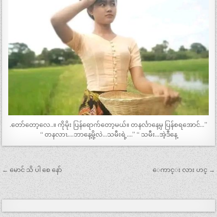
.တော်တော့လေ..။ ကိုမိုး ပြန်ရောက်တော့မယ်။ တနင်္လာနေ့မှ ပြန်စရအောင်…”
“ တနလာၤ….ဘာနေ့မို့လဲ…သမီးရဲ့….” “ သမီး…အဲ့ဒီနေ့
Post
← မောင် သိ ပါ စေ နော်
ေကာင္း လား ဟင္ →
navigation