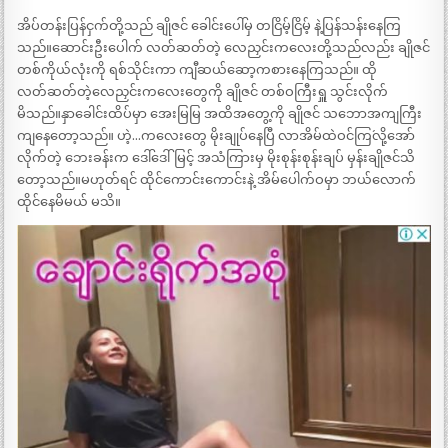
အိပ်တန်းပြန်ငှက်တို့သည် ချိုဇင် ခေါင်းပေါ်မှ တငြိမ့်ငြိမ့် နဲ့ပြန်သန်းနေကြ
သည်။ဆောင်းဦးပေါက် လတ်ဆတ်တဲ့ လေညှင်းကလေးတို့သည်လည်း ချိုဇင်
တစ်ကိုယ်လုံးကို ရစ်သိုင်းကာ ကျီဆယ်ဆော့ကစားနေကြသည်။ ထို
လတ်ဆတ်တဲ့လေညှင်းကလေးတွေကို ချိုဇင် တစ်ဝကြီးရှူ သွင်းလိုက်
မိသည်။နှာခေါင်းထိပ်မှာ အေးမြမြ အထိအတွေ့ကို ချိုဇင် သဘောအကျကြီး
ကျနေတော့သည်။ ဟဲ့…ကလေးတွေ မိုးချုပ်နေပြီ လာအိမ်ထဲဝင်ကြ´လို့အော်
လိုက်တဲ့ ဘေးခန်းက ဒေါ်ဒေါ်မြင့် အသံကြားမှ မိုးစုန်းစုန်းချပ် မှန်းချိုဇင်သိ
တော့သည်။မဟုတ်ရင် ထိုင်ကောင်းကောင်းနဲ့ အိမ်ပေါက်ဝမှာ ဘယ်လောက်
ထိုင်နေမိမယ် မသိ။