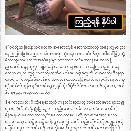
ချိုဇင်တို့က ခြံဝန်းတစ်ခုထဲမှာ အဆောင်ပုံစံ ဆောက်ထားတဲ့ အခန်းတွဲမှာ ငှား
နေကြခြင်းဖြစ်သည်။အခန်းအားလုံး သုံးခန်း။ အလယ်ခန်းမှာ ဒေါ်ဒေါ်မြင့် တို့
မိသားစု။ဘယ်ဘက်အစွန်ခန်းမှာ ညားကာစ လင်မယားနှစ်ယောက်နဲ့
ညာဘက်အစွန်ဆုံးမှာ ချိုဇင်တို့ လင်မယားနှစ်ယောက် နေကြသည်။ အခန်း
တွေက ကျည်းလွန်းလှသည်။ဆယ်ပေ ငါးပေ ခန်းတွေ အိပ်ယာလည်း ဒီနေရာ
ထမင်းချက်လည်းဒီအခန်းကျည်းလေး ထဲမှာပင်ဖြစ်သည်။အခုလိုနေရတာကို
ချိုဇင် စိတ်ကုန်သည်။ တစ်နေ့ကျရင်ကိုယ်ပိုင်အိမ်ကလေး တစ်လုံးတော့ ဝယ်
နိုင် ရမည်ဟုတွေးထားသည်။
ဒါကြောင့်လည်း စီးတဲ့ရေဆည်တဲ့ ကန်သင်းဆိုသလို လင်တော်မောင် ရှာသမျှ
ရသမျှ ပိုက်ဆံကိုချိုးခြံချွေတာသည်။တစ်ခါတစ်လေ မောင်ကတောင် ငါ့
မိန်းမရယ် ချွေတာ တာလည်းချွေတာ တာပေါ့။ ကိုယ့်ဝမ်းဝအောင် ခါးလှ
အောင်တော့ ဝတ်ဦးစားဦးပေါ့ကွာ´ ဟုပြောတတ်သည်။ချိုဇင် တို့မချွေတာလို့
မဖြစ်။အခု သားသမီး မရှိသေးလို့။နောင်များမှာ သားသမီး ရလာရင်ဖြင့် ဒီ