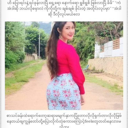
ဟိ ပြောရင်းနဲ့ ရင်ခုန်လာပြီ ရှေ့ရော နောက်ရော ရွစိရွစိ ဖြစ်လာပြီ ခိခိ” “ကဲ
အဲဒါဆို ဘယ်လိုစမှာလဲ ကိုကိုတို့က ချစ်ချစ် ခိုင်းတဲ့ အတိုင်းလုပ်မှာ” “အဲဒါ
ဆို ဒီလိုလုပ်မယ်လေ
စာသင်ခန်းထဲရောက်တော့ဆရာမမျက်နှာကပြုံးတာလိုလိုရှက်တာလိုလိုဖြစ်
နေတယ်ဗျကျွန်တော်တို့ပြောလိုက်တဲ့စကားကြောင့်feelတွေတတ်နေလားမ
သိဘူး