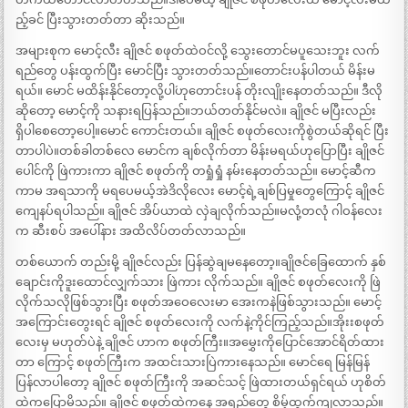
ည့်ခင် ပြီးသွားတတ်တာ ဆိုးသည်။
အများစုက မောင့်လီး ချိုဇင် စဖုတ်ထဲဝင်လို့ သွေးတောင်မပူသေးဘူး လက်
ရည်တွေ ပန်းထွက်ပြီး မောင်ပြီး သွားတတ်သည်။တောင်းပန်ပါတယ် မိန်းမ
ရယ်။ မောင် မထိန်းနိုင်တော့လို့ပါ´ဟုတောင်းပန် တိုးလျိုးနေတတ်သည်။ ဒီလို
ဆိုတော့ မောင့်ကို သနားရပြန်သည်။ဘယ်တတ်နိုင်မလဲ။ ချိုဇင် မပြီးလည်း
ရှိပါစေတော့ပေါ့။မောင် ကောင်းတယ်။ ချိုဇင် စဖုတ်လေးကိုစွဲတယ်ဆိုရင် ပြီး
တာပါပဲ။တစ်ခါတစ်လေ မောင်က ချစ်လိုက်တာ မိန်းမရယ်ဟုပြောပြီး ချိုဇင်
ပေါင်ကို ဖြဲကားကာ ချိုဇင် စဖုတ်ကို တရှုံရှုံ နမ်းနေတတ်သည်။ မောင့်ဆီက
ကာမ အရသာကို မရပေမယ့်အဲဒိလိုလေး မောင့်ရဲ့ချစ်ပြမှုတွေကြောင့် ချိုဇင်
ကျေနပ်ရပါသည်။ ချိုဇင် အိပ်ယာထဲ လှဲချလိုက်သည်။မလုံ့တလုံ ဂါဝန်လေး
က ဆီးစပ် အပေါ်နား အထိလိပ်တတ်လာသည်။
တစ်ယောက် တည်းမို့ ချိုဇင်လည်း ပြန်ဆွဲချမနေတော့။ချိုဇင်ခြေထောက် နှစ်
ချောင်းကိုဒူးထောင်လျှက်သား ဖြဲကား လိုက်သည်။ ချိုဇင် စဖုတ်လေးကို ဖြဲ
လိုက်သလိုဖြစ်သွားပြီး စဖုတ်အဝေလေးမာ အေးကနဲဖြစ်သွားသည်။ မောင့်
အကြောင်းတွေးရင် ချိုဇင် စဖုတ်လေးကို လက်နဲ့ကိုင်ကြည့်သည်။အိုးးစဖုတ်
လေးမှ မဟုတ်ပဲနဲ့ ချိုဇင် ဟာက စဖုတ်ကြီး။အမွှေးကိုပြောင်အောင်ရိတ်ထား
တာ ကြောင့် စဖုတ်ကြီးက အထင်းသားပြဲကားနေသည်။ မောင်ရေ မြန်မြန်
ပြန်လာပါတော့ ချိုဇင် စဖုတ်ကြီးကို အဆင်သင့် ဖြဲထားတယ်ရှင်ရယ် ဟုစိတ်
ထဲကပြောမိသည်။ ချိုဇင် စဖုတ်ထဲကနေ အရည်တွေ စိမ့်ထွက်ကျလာသည်။