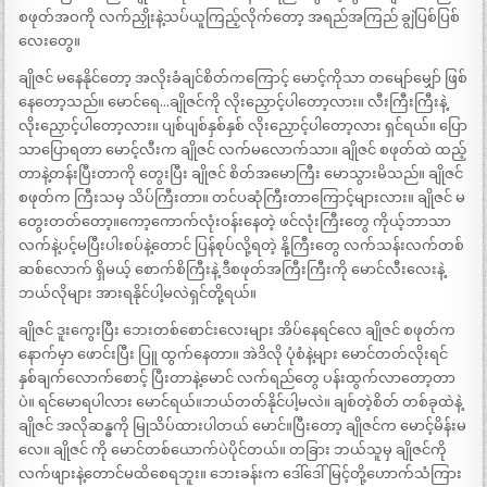
စဖုတ်အဝကို လက်ညှိုးနဲ့သပ်ယူကြည့်လိုက်တော့ အရည်အကြည် ချွဲပြစ်ပြစ်
လေးတွေ။
ချိုဇင် မနေနိုင်တော့ အလိုးခံချင်စိတ်ကကြောင့် မောင့်ကိုသာ တမျော်မျှော် ဖြစ်
နေတော့သည်။ မောင်ရေ…ချိုဇင်ကို လိုးညှောင့်ပါတော့လား။ လီးကြီးကြီးနဲ့
လိုးညှောင့်ပါတော့လား။ ပျစ်ပျစ်နှစ်နှစ် လိုးညှောင့်ပါတော့လား ရှင်ရယ်။ ပြော
သာပြောရတာ မောင့်လီးက ချိုဇင် လက်မလောက်သာ။ ချိုဇင် စဖုတ်ထဲ ထည့်
တာနဲ့တန်းပြီးတာကို တွေးပြီး ချိုဇင် စိတ်အမောကြီး မောသွားမိသည်။ ချိုဇင်
စဖုတ်က ကြီးသမှ သိပ်ကြီးတာ။ တင်ပဆုံကြီးတာကြောင့်များလား။ ချိုဇင် မ
တွေးတတ်တော့။ကော့ကောက်လုံးဝန်းနေတဲ့ ဖင်လုံးကြီးတွေ ကိုယ့်ဘာသာ
လက်နဲ့ပင့်မပြီးပါးစပ်နဲ့တောင် ပြန်စုပ်လို့ရတဲ့ နို့ကြီးတွေ လက်သန်းလက်တစ်
ဆစ်လောက် ရှိမယ့် စောက်စိကြီးနဲ့ ဒီစဖုတ်အကြီးကြီးကို မောင်လီးလေးနဲ့
ဘယ်လိုများ အားရနိုင်ပါ့မလဲရှင်တို့ရယ်။
ချိုဇင် ဒူးကွေးပြီး ဘေးတစ်စောင်းလေးများ အိပ်နေရင်လေ ချိုဇင် စဖုတ်က
နောက်မှာ ဖောင်းပြီး ပြူ ထွက်နေတာ။ အဲဒိလို ပုံစံနဲ့များ မောင်တတ်လိုးရင်
နှစ်ချက်လောက်စောင့် ပြီးတာနဲ့မောင် လက်ရည်တွေ ပန်းထွက်လာတော့တာ
ပဲ။ ရင်မောရပါလား မောင်ရယ်။ဘယ်တတ်နိုင်ပါ့မလဲ။ ချစ်တဲ့စိတ် တစ်ခုထဲနဲ့
ချိုဇင် အလိုဆန္ဓကို မြုသိပ်ထားပါတယ် မောင်။ပြီးတော့ ချိုဇင်က မောင့်မိန်းမ
လေ။ ချိုဇင် ကို မောင်တစ်ယောက်ပဲပိုင်တယ်။ တခြား ဘယ်သူမှ ချိုဇင်ကို
လက်ဖျားနဲ့တောင်မထိစေရဘူး။ ဘေးခန်းက ဒေါ်ဒေါ်မြင့်တို့ဟောက်သံကြား