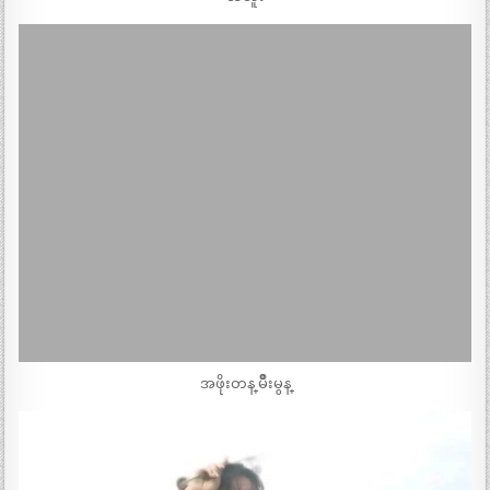
အဖိုးတန္ မ်ိဳးမွန္