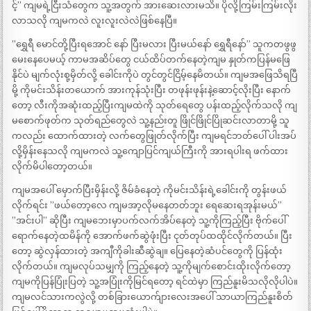
င့်” ကျမရဲ့ငြီးသံတွေက သူ့အတွက် အားဆေးလားမသိ။ ပိုလို့ကြမ်းကြမ်းလိုး
လာသလို ကျမကလဲ လူးလူးလဲလဲဖြစ်နေပြီ။
”ရွှေရီ မောင်တို့ပြီးရအောင် နော် ပြီးမလား ပြီးမယ်နော် ရွှေရီနော်” သူကတဖွဖွ
မေးနေပေမယ့် ကာမအဆိပ်တွေ ငယ်ထိပ်တက်နေတဲ့ကျမ နှုတ်ကပြန်မဖြေ
နိုင်ပဲ မျက်လုံးစု့မှိတ်လို့ ခေါင်းကိုပဲ တွင်တွင်ငြိမ့်နေမိတယ်။ ကျမအဖြေသိရပြီ
မို့ ကိုမင်းသိန်းတယောက် အားကုန်သုံးပြီး တဖုန်းဖုန်းနဲ့ဆောင့်လိုးပြီး နောက်
တော့ လီးကိုအဆုံးထည့်ပြီးကျမထဲကို သုတ်ရေတွေ ပန်းထည့်လိုက်သလို ကျ
မစောက်ဖုတ်က သုတ်ရည်တွေလဲ သူ့နည်းတူ ဖြိုင်ဖြိုင်ပြိုဆင်းလာတာမို့ သူ
ကလည်း ထောက်ထားတဲ့ လက်တွေဖြုတ်လိုက်ပြီး ကျမရင်ဘတ်ပေါ် ပါးအပ်
လို့မှိန်းနေသလို ကျမကလဲ သူ့ကျောပြင်ကျယ်ကြီးကို အားရပါးရ ဖက်ထား
လိုက်မိပါတော့တယ်။
ကျမအပေါ် မှောက်ပြီးမှိန်းလို့ ဇိမ်ခံနေတဲ့ ကိုမင်းသိန်းရဲ့ခေါင်းကို တွန်းဖယ်
လိုက်ရင်း ”ဖယ်တော့လေ ကျမအာ့လိုမနေတတ်ဘူး ရေဆေးရအုန်းမယ်”
”အင်းပါ” ဆိုပြီး ကျမဘေးမှာပက်လက်အိပ်နေတဲ့ သူ့ကိုကြည့်ပြီး ဗိုက်ပေါ်
ရောက်နေတဲ့ထမိန်ကို အောက်ဖက်ဆွဲဖုံးပြီး ငုတ်တုပ်ထထိုင်လိုက်တယ်။ ပြီး
တော့ ဆွဲလှန်ထားတဲ့ အကျီကိုခါးဆီဆွဲချ။ ပြေနေတဲ့ဆံပင်တွေကို ပြန်ထုံး
လိုက်တယ်။ ကျမလုပ်သမျှကို ကြည့်နေတဲ့ သူ့ကိုမျက်စောင်းထိုးလိုက်တော့
ကျမကိုပြန်ပြုံးပြတဲ့ သူ့အပြုံးကိုမြင်ရတော့ ရင်ထဲမှာ ကြည်နူးမိသလိုလိုပါပဲ။
ကျမလင်သားကလွဲလို့ တစ်ခြားယောက်ျားလေးအပေါ် သာယာကြည်နူးစိတ်