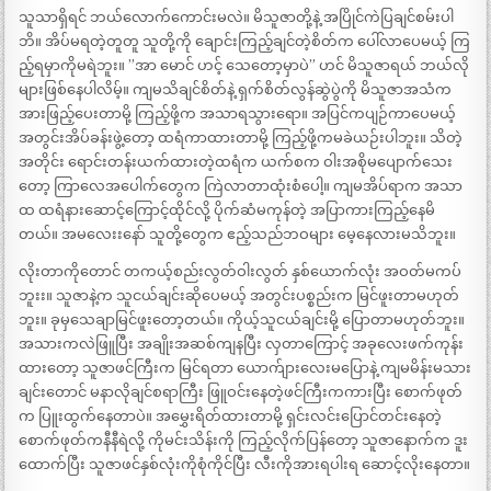
သူသာရှိရင် ဘယ်လောက်ကောင်းမလဲ။ မိသူဇာတို့နဲ့ အပြိုင်ကဲပြချင်စမ်းပါ
ဘိ။ အိပ်မရတဲ့တူတူ သူတို့ကို ချောင်းကြည့်ချင်တဲ့စိတ်က ပေါ်လာပေမယ့် ကြ
ည့်ရမှာကိုမရဲဘူး။ ”အာ မောင် ဟင့် သေတော့မှာပဲ” ဟင် မိသူဇာရယ် ဘယ်လို
များဖြစ်နေပါလိမ့်။ ကျမသိချင်စိတ်နဲ့ ရှက်စိတ်လွန်ဆွဲပွဲကို မိသူဇာအသံက
အားဖြည့်ပေးတာမို့ ကြည့်ဖို့က အသာရသွားရော။ အပြင်ကပျဉ်ကာပေမယ့်
အတွင်းအိပ်ခန်းဖွဲ့တော့ ထရံကာထားတာမို့ ကြည့်ဖို့ကမခဲယဉ်းပါဘူး။ သိတဲ့
အတိုင်း ရောင်းတန်းယက်ထားတဲ့ထရံက ယက်စက ဝါးအစိုမပျောက်သေး
တော့ ကြာလေအပေါက်တွေက ကြဲလာတာထုံးစံပေါ့။ ကျမအိပ်ရာက အသာ
ထ ထရံနားဆောင့်ကြောင့်ထိုင်လို့ ပိုက်ဆံမကုန်တဲ့ အပြာကားကြည့်နေမိ
တယ်။ အမလေးးနော် သူတို့တွေက ဧည့်သည်ဘဝများ မေ့နေလားမသိဘူး။
လိုးတာကိုတောင် တကယ့်စည်းလွတ်ဝါးလွတ် နှစ်ယောက်လုံး အဝတ်မကပ်
ဘူးး။ သူဇာနဲ့က သူငယ်ချင်းဆိုပေမယ့် အတွင်းပစ္စည်းက မြင်ဖူးတာမဟုတ်
ဘူး။ ခုမှသေချာမြင်ဖူးတော့တယ်။ ကိုယ့်သူငယ်ချင်းမို့ ပြောတာမဟုတ်ဘူး။
အသားကလဲဖြူပြီး အချိုးအဆစ်ကျနပြီး လှတာကြောင့် အခုလေးဖက်ကုန်း
ထားတော့ သူဇာဖင်ကြီးက မြင်ရတာ ယောက်ျားလေးမပြောနဲ့ ကျမမိန်းမသား
ချင်းတောင် မနာလိုချင်စရာကြီး ဖြူဝင်းနေတဲ့ဖင်ကြီးကကားပြီး စောက်ဖုတ်
က ပြူးထွက်နေတာပဲ။ အမွှေးရိတ်ထားတာမို့ ရှင်းလင်းပြောင်တင်းနေတဲ့
စောက်ဖုတ်ကနီနီရဲလို့ ကိုမင်းသိန်းကို ကြည့်လိုက်ပြန်တော့ သူဇာနောက်က ဒူး
ထောက်ပြီး သူဇာဖင်နှစ်လုံးကိုစုံကိုင်ပြီး လီးကိုအားရပါးရ ဆောင့်လိုးနေတာ။