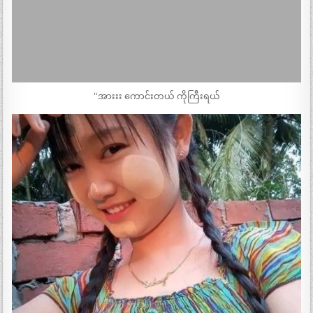
“အားးး ကောင်းတယ် ကိုကြီးရယ်