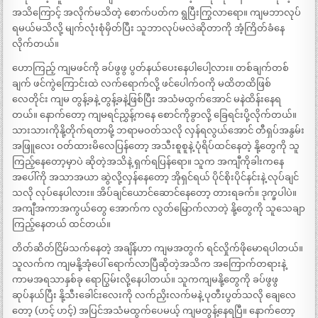
အသိကြောင့် အလိုက်မသိတဲ့ စောက်ပတ်က ရွပြီးကြွလာရော။ ကျမဘာလုပ်
ရမယ်မသိလို့ မျက်လုံးစုံမှိတ်ပြီး သူဘာလုပ်မလဲဆိုတာကို အံ့ကြိတ်ခံနေ
လိုက်တယ်။
ဟောကြည့် ကျမဖင်ကို ခပ်ဖွဖွ ပွတ်နယ်ပေးနေပါပေါ့လား။ တစ်ချက်တစ်
ချက် ဖင်ကွဲကြောင်းထဲ လက်ရောက်လို့ ဖင်ပေါက်ဝကို မထိတထိဖြစ်
လေတိုင်း ကျမ တွန့်ခနဲ့ တွန့်ခနဲ့ဖြစ်ပြီး အသံမထွက်အောင် မနဲထိန်းနေရ
တယ်။ နောက်တော့ ကျမရင်ညွှန့်ကနေ စောင်ကိုခွာလို့ ခြေရင်းပို့လိုက်တယ်။
သားသားကိုနို့တိုက်ရတာမို့ ဘရာမဝတ်သလို လှန်ရလွယ်အောင် တီရှပ်အနွမ်း
အဖြူလေး ဝတ်ထားမိလေပြန်တော့ အသီးစူစူနဲ့ ပုံရိပ်ထင်နေတဲ့ နို့တွေကို သူ
ကြည့်နေတော့မှာပဲ ဆိုတဲ့အသိနဲ့ ရှက်ရပြန်ရော။ သူက အကျီကိုခါးကနေ
အပေါ်ကို အသာအယာ ဆွဲလို့လှန်နေတော့ အိုရှင်ရယ် ပိုင်စိုးပိုင်နင်းနဲ့ လုပ်ချင်
သလို လုပ်နေပါလား။ အိပ်ချင်ယောင်ဆောင်နေတော့ တားရခက်။ ဒုက္ခပါပဲ။
အကျီအကာအကွယ်တွေ အောက်က လွတ်မြောက်လာတဲ့ နို့တွေကို သူသေချာ
ကြည့်နေတယ် ထင်တယ်။
တိတ်ဆိတ်ငြိမ်သက်နေတဲ့ အချိန်ဟာ ကျမအတွက် ရင်လှိုက်ဖိုမောရပါတယ်။
သူလက်က ကျမနို့အုံပေါ် ရောက်လာပြီဆိုတဲ့အသိက အကြောက်တရားနဲ့
ကာမအရသာနှစ်ခု ရောပြွမ်းလို့နေပါတယ်။ သူကကျမနို့တွေကို ခပ်ဖွဖွ
ဆုပ်နယ်ပြီး နို့သီးခေါင်းလေးကို လက်ညှိးလက်မနဲ့ ပုတီးပွတ်သလို ချေလေ
တော့ (ဟင့် ဟင့်) အပြင်အသံမထွက်ပေမယ့် ကျမတွန့်နေရပြီ။ နောက်တော့