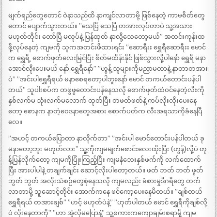
မျက်ရည်တွေတောင် ဝဲနာသည်ထိ နာကျင်လာတာမို့ ဖြစ်နေတဲ့ ကာမစိတ်တွေ
တောင် ပျောက်သွားတယ်။ ”သေပြီ သေပြီ တအားလုပ်တာပဲ သူ့အသား
မဟုတ်တိုင်း တော်ပြီ မလုပ်နဲ့ ပြန်ထုတ် နာလို့သေတော့မယ်” အတင်းကုန်းထ
ဖို့လုပ်နေတဲ့ ကျမကို သူကအတင်းဖိထားရင်း ”ဆောရီးး ရွှေရီဆောရီးး မောင်
က ရွှေရီ့ စောက်ဖုတ်လေးမြင်ပြီး စိတ်မထိန်းနိုင် ဖြစ်သွားလို့ပါနော် ရွှေရီ မနာ
အောင်လိုးပေးမယ် နော် ရွှေရီနော်” ”ဟွန့် သူများကိုမညှာမတာနဲ့ နာတာတအား
ပဲ” ”အင်းပါရွှေရီရယ် မနာစေရတော့ပါဘူးနော် မောင် တကယ်တောင်းပန်ပါ
တယ်” သူပါးစပ်က တဖွဖွတောင်းပန်နေသလို စောက်ဖုတ်ထဲဝင်နေတဲ့လီးကို
နှစ်လက်မ သုံးလက်မလောက် ထုတ်ပြီး တဖတ်ဖတ်နဲ့ ကပ်လိုးလိုးပေးနေ
တော့ စောနက နာတဲ့ဝေဒနာတွေအစား စောက်ပတ်က လီးအရသာကိုခံနေပြီ
လေ။
”အဟင့် တကယ်ပြောတာ နာလိုက်တာ” ”အင်းပါ မောင်တောင်းပန်ပါတယ် ခု
မနာတော့ဘူး မဟုတ်လား” သူ့ကိုကျမမျက်စောင်းလေးထိုးပြီး (ဟွန့်)လို့ပဲ တု
န့်ပြန်လိုက်တော့ ကျမကိုပြုံးကြည့်ပြီး ကျမနံဘေးနှစ်ဖက်ကို လက်ထောက်
ပြီး အားပါပါနဲ့ တချက်ချင်း ဆောင့်လိုးပါတော့တယ်။ ဖတ် ဘတ် ဘတ် ဖွတ်
ဘွတ် ဘွတ် အလိုးသံစဉ်တွေစုံနေသလို ကျမလည်း ခံစားမှုဒီဂရီတွေ တက်
လာတာမို့ သူဆောင့်တိုင်း အောက်ကနေ ဖင်ကော့ပေးနေမိတယ်။ ”ချစ်တယ်
ရွှေရီရယ် တအားချစ်” ”ဟင့် မဟုတ်ပဲနဲ့” ”ဟုတ်ပါတယ် မောင် ရွှေရီကိုချစ်လို့
ပဲ လိုးနေတာကို” ”ဟာ အဲ့လိုမပြောနဲ့” သူ့စကားကကျောချမ်းစရာမို့ ကျမ