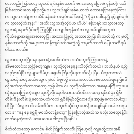
တာလည်းကြာတော့ သူငယ်ချင်းနှစ်ယောက် စကားတွေပြောမကုန်ပေါ့။ ငယ်
ဖြစ်ဟောင်းတွေ ပြောလို့မဝ။ သူငယ်ချင်းနှစ်ယောက် စကားပြောနေတဲ့ကြား
က သူ့ယောက်ျားက အိပ်ခန်းထဲကလှမ်းခေါ်နေလို့ ”ဟိုမှာ ခေါ်နေပြီ နင့်ချစ်ချစ်
က သွားလိုက်အုန်း” ”အဟီးးသူကအဲ့လိုပဲဟ ဟိဟိ” ပြောရင်းထသွားတော့
သူဇာရဲ့နောက်ပိုင်းကိုကြည့်ပြီး ကျောင်တုန်းထဲက သူငယ်ချင်းတွေထဲ
ကိုယ်ခန္ဓာအချိုးအစားလှပြီး အသားဖြူလို့ အသားညိုပြီးခါးတုတ်တဲ့ ကျမတို့
နှစ်ယောက်ကို အများက ဆန့်ကျင်ဖက်အတွဲလို့ သမုတ်တာကို ပြေးသတိရမိ
ပါသေးတယ်။
သူဇာထသွားပြီးခနနေတာနဲ့ အခန်းထဲက အသံတွေကိုကြားတာနဲ့
အိမ်ထောင်သည်ဖြစ်တဲ့ကျမ။ သူတို့လိုးနေမှန်းသိလိုက်တယ်။ ဘယ်နှယ် ဧည့်
သည်လုပ်ပြီး သူများအိမ်မှာ နေ့ခင်းကြီးလိုးရတယ်လို့။ ပြီး.. မိသူဇာကလဲ
ထွက်လိုက်တဲ့အသံတွေကျမလဲ ခံဖူးလို့ ခလေးတောင်တစ်ယောက်ရနေပြီ။ ဒီ
လိုအသံထွက်တာကတော့ လွန်ပါတယ်။ သူတို့လွန်တာက အရေးမကြီးဘူး။ မ
လိုးရတာကြာတဲ့ကျမ သူတို့လိုးနေပါလားအသိဝင်လာတော့ ရင်ထဲမှာ ရှိန်း
တိမ်းဖိန်းတိမ်းနဲ့ စောက်ပတ်ကလဲ ရွစိစိဖြစ်လို့လာပေါ့။ အာ့နဲ့မကောင်းပါဘူး
ဆိုပြီး ”မိသူဇာ ငါလမ်းထိပ်က အသုတ်ဆိုင်သွားမလို့ စားချင်ရင် ဝယ်လာရမ
လားး” ”နေ နေ ရွှေရီ မဝယ်လာနဲ့တော့” ပြန်ပြောတဲ့အသံက ဗလုံးဘထွေးနဲ့ဖီး
တက်နေတဲ့အသံ ‘အေးးအေးးငါသွားပြီနော်”။
စိတ်ထဲကတော့ ကောင်မ စိတ်ကြိုက်သာလိုးကြဟေ့လို့ ကျမတို့သားအမိ