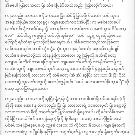
အိမ်ပေါ်ပြန်တက်လာပြီး တံခါးပြန်ပိတ်သံလည်း ကြားလိုက်တယ်။
ကျမလည်း သားသားကိုဖက်ထားပြီး အိပ်ဖို့ပြင်လိုက်တယ်။ ဟင် သူက
အခန်းထဲပြန်မသွားဘူးရှင့်။ ကျမနောက်ကဝင်အိပ်ပြီး ကျမခါးလေးပေါ်
လက်တင်လို့လာအိပ်နေလို့ ‘ဟာ ရှင်ဘာလာလုပ်တာလဲ အထဲသွားအိပ်တော့
လေ” ”အိပ်ပါဘူး ရွှေရီကို ထပ်လိုးအုန်းမှာ” ”ဟင်” သူ့ရဲ့ လိုးဆိုတဲ့စကား
ကြောင့် ရင်ထဲမှာ ဖိုသလိုလိုခံစားရတယ် ။ အိမ်ထောင်သည်သာဖြစ်တာ
လင်မယားချင်းတောင် လိုးလို့မသုံးဘူး။ နေချင်တယ်။ နေမယ်။ ချစ်ချင်
တယ်။ ချစ်မယ်လို့သာ သုံးနှုန်းကြတာလေ။ သူ့ကြမှလိုးမယ်ဆိုတော့
ကျောချမ်းလိုက်တာ။ ပြောရင်းက ကျမစောက်ပတ်ကို လာနှိုက်တာမို့ သူ့
လက်တွေကို ကျမကဖယ်ထုတ်တော့ သူကအတင်းနှိုက်နဲ့ ရုန်းရင်းဆန်ခတ်
ဖြစ်နေကြတာမို့ သားသားကို ထိမိတော့ (အဲ အဲ) ဆိုပြီး သားသားနိုးပြီး ငိုသံ
ပေးတာမို့ သူ့လက်တွေကို ဆောင့်တွန်းရင်း ”ဖယ် ခလေးတောင်နိုးသွားပြီ” ဆို
တော့ သူလဲငြိမ်သွားတယ်။
ကျမလည်း သားသားကိုဆွဲပြီး နို့လှန်လို့ သားသားပါးစပ်နို့တပ်ပေးရင်း (အို
အိုအို အေး အေး) နှုတ်ကလည်းငြီးပြီး သားသားရဲ့ ဖင်လေးပုတ်ပြီးချော့လို့
သားသားကလဲ နို့ကို တဂွတ်ဂွတ်မြည်အောင် စို့နေတယ်။ ကိုမင်းသိန်းကထ
ထိုင်ပြီး အပေါ်ဖက်ကကျန်နေတဲ့နို့ကို စို့ပါရော ”အဟင့် ဘယ်လိုဖြစ်နေလဲ”
ပါးစပ်ကပြောနေပေမယ့် သူ့ခေါင်းလေးကို ကိုင်ထားမိတယ်။ ကျမနို့တွေကို
သားသားနဲ့သူ အပြိုင်စို့နေကြတာ တဂွတ်ဂွတ်နဲ့ ။ သူကလည်း နို့တွေကိုထွေးမ