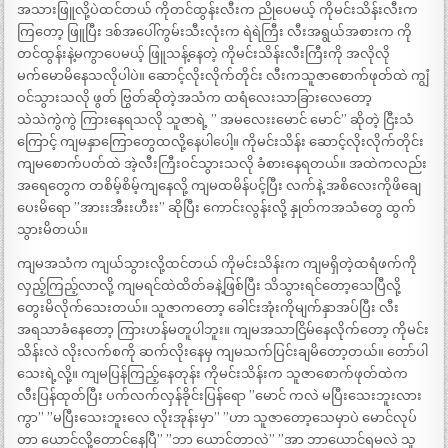
အသားဖြူလို့ပဲထင်တယ် ကိုတင်ထွန်းလီးက ညိုပေမယ့် ကိုမင်းသိန်းလီးက
ကြတော့ ဖြူပြီး ဒစ်အပေါ်ကွမ်းသီးလုံးက ရဲရဲကြီး လီးအရွယ်အစားက ကို
တင်ထွန်းနဲ့မကွာပေမယ့် ဖြူသန့်နေတဲ့ ကိုမင်းသိန်းလီးကြီးကို အလိုလို
မက်မောမိနေသလိုပါပဲ။ ဆောင့်လိုးလိုက်တိုင်း လီးကသူဇာစောက်ဖုတ်ထဲ ကျွံ
ဝင်သွားသလို ဖွတ် ဗြွတ်ဆိုတဲ့အသံက ထရံလေးသာခြားလေတော့
သဲသဲကွဲကွဲ ကြားနေရသလို သူဇာရဲ့ ” အမလေးးမောင် မောင်” ဆိုတဲ့ ငြီးသံ
ကြောင့် ကျမနှာကြောတွေထလို့နေပါပေါ့။ ကိုမင်းသိန်း ဆောင့်လိုးလိုက်တိုင်း
ကျမစောက်ပတ်ထဲ အဲ့လီးကြီးဝင်သွားသလို ခံစားနေရတယ်။ အထဲကလည်း
အရေတွေက တစိမ့်စိမ့်ကျနေလို့ ကျမထမိန်ပင့်ပြီး လက်နဲ့ အစိလေးကိုဖိချေ
ပေးမိရော ”အားးအီးးဟီးး” ဆိုပြီး ကောင်းလွန်းလို့ နှုတ်ကအသံတွေ ထွက်
သွားမိတယ်။
ကျမအသံက ကျယ်သွားလို့ထင်တယ် ကိုမင်းသိန်းက ကျမရှိတဲ့ထရံဖက်ကို
လှည့်ကြည့်လာလို့ ကျမရင်ထဲထိတ်ခနဲ့ဖြစ်ပြီး သိသွားရင်တော့သေပြီလို့
တွေးမိလိုက်သေးတယ်။ သူဇာကတော့ ခေါင်းအုံးကိုမျက်နှာအပ်ပြီး လီး
အရသာခံနေတော့ ကြားဟန်မတူပါဘူး။ ကျမအသာငြိမ်နေလိုက်တော့ ကိုမင်း
သိန်းလဲ လိုးလက်စကို ဆက်လိုးနေမှ ကျမသက်ပြင်းချမိတော့တယ်။ တော်ပါ
သေးရဲ့လို့။ ကျမပြန်ကြည့်နေတုန်း ကိုမင်းသိန်းက သူဇာစောက်ဖုတ်ထဲက
လီးပြန်ထုတ်ပြီး ပက်လက်လှန်ခိုင်းပြန်ရော ”မောင် ကလဲ မပြီးသေးဘူးလား
ကွာ” ”မပြီးသေးဘူးလေ လိုးအုန်းမှာ” ”ဟာ သူဇာတော့သေမှာပဲ မောင်လုပ်
တာ ယောင်လို့တောင်နေပြီ” ”ဘာ ယောင်တာလဲ” ”အာ ဘာယောင်ရမလဲ သူ