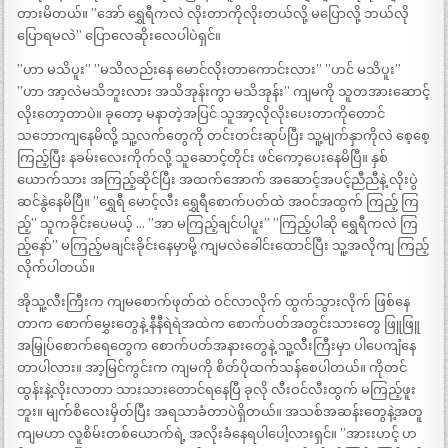
တားမိတယ်။ ”အော် ရွှေရီကလဲ လိုးတာကိုလိုးတယ်လို့ မပြောလို့ ဘယ်လို
ပြောရမလဲ” ပြောလေဆိုးလေပါပဲရှင်။
”ဟာ မသိပူး” ”မသိလည်းနေ မောင်လိုးတာကောင်းလား” ”ဟင် မသိပူး”
”ဟာ အာ့လဲမသိဘူးလား အသိအုန်းကွာ မသိအုန်း” ကျမကို သူတအားဆောင့်
လိုးတော့တာပဲ။ ခုတော့ မနာတဲ့အပြင် သူအာ့လိုလိုးပေးတာကိုတောင်
သဘောကျနေမိလို့ သူ့လက်တွေကို တင်းတင်းဆုပ်ပြီး သူ့မျက်နှာကိုလဲ စေ့စေ့
ကြည့်ပြီး နခမ်းလေးကိုက်လို့ သူဆောင့်တိုင်း ဖင်ကော့ပေးနေမိပြီ။ နှစ်
ယောက်သား အကြည့်ဆိုင်ပြီး အထက်အောက် အဆောင့်အပင့်ညီညီနဲ့ လိုးပွဲ
ဆင်နွဲနေမိပြီ။ ”ရွှေရီ မောင့်လီး ရွှေရီစောက်ပတ်ထဲ အဝင်အထွက် ကြည့် ကြ
ည့်” သူကခိုင်းပေမယ့် … ”အာ မကြည့်ချင်ပါပူး” ”ကြည့်ပါဆို ရွှေရီကလဲ ကြ
ည့်နော်” မကြည့်မချင်းခိုင်းနေမှာမို့ ကျမလဲခေါင်းထောင်ပြီး သူ့အလိုကျ ကြည့်
လိုက်ပါတယ်။
အိုသူ့လီးကြီးက ကျမစောက်ဖုတ်ထဲ ဝင်လာလိုက် ထွက်သွားလိုက် ဖြစ်နေ
တာက စောက်မွှေးတွေနဲ့ နီနီရဲရဲအထဲက စောက်ပတ်အတွင်းသားတွေ ဖြူဖြူ
အမြှုပ်စောက်ရေတွေက စောက်ပတ်အနားတွေနဲ့ သူ့လီးကြီးမှာ ပါပေကျံနေ
တာပါလား။ အာ့မြင်ကွင်းက ကျမကို စိတ်ပိုထက်သန်စေပါတယ်။ ကိုတင်
ထွန်းနဲ့လိုးလာတာ သားသားတောင်ရနေပြီ ခုလို လီးဝင်လီးထွက် မကြည့်ဖူး
ဘူး။ မျက်စိလေးမှိတ်ပြီး အရသာခံတာပဲရှိတယ်။ အသစ်အဆန်းတွေနဲ့အတူ
ကျမဟာ လူစိမ်းတစ်ယောက်ရဲ့ အလိုးခံနေရပါပေါ့လားရှင်။ ”အားးဟင့် ဟ