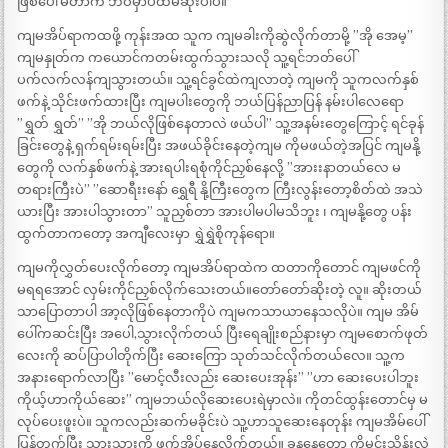
ဖြစ်ပေါ်မိတာက ဘဝမှာပထမဆုံးပါပဲ။
ကျမအိပ်ရာကထဖို့ ကုန်းအထ သူက ကျမခါးကိုဆွဲလိုက်တာမို့ ”အို အေမ့”
ကျမနှုတ်က ကယောင်ကတမ်းထွက်သွားသလို သူ့ရင်ဘတ်ပေါ်
ပက်လက်လန်ကျသွားတယ်။ သူ့ရင်ခွင်ထဲကျလာတဲ့ ကျမကို သူကလက်နှစ်
ဖက်နဲ့ သိုင်းဖက်ထားပြီး ကျမပါးတွေကို ဘယ်ပြန်ညာပြန် နမ်းပါလေရော
”ရွှတ် ရွှတ်” ”အို ဘယ်လိုဖြစ်နေတာလဲ ဖယ်ပါ” သူ့အနမ်းတွေကြောင့် ရင်ခုန်
ခြင်းတွေနဲ့ ရှက်ရမ်းရမ်းပြီး အဖယ်ခိုင်းနေတဲ့ကျမ ကိုမဖယ်တဲ့အပြင် ကျမနို့
တွေကို လက်နှစ်ဖက်နဲ့ အားရပါးရစုံကိုင်ညှစ်နေလို့ ”အားးနာတယ်လေ မ
တရားကြီးပဲ” ”ဆောရီးးနော် ရွှေရီ နို့ကြီးတွေက ကြီးလွန်းတော့စိတ်ထဲ အသဲ
ယားပြီး အားပါသွားတာ” သူညှစ်တာ အားပါမပါမသိဘူး ၊ ကျမနို့တွေ ပန်း
ထွက်တာကတော့ အကျီလေးမှာ ရွှဲရွှဲစိုကုန်ရော။
ကျမကိုလွှတ်ပေးလိုက်တော့ ကျမအိပ်ရာထဲက ထတာကိုတောင် ကျမဖင်ကို
မရရအောင် လှမ်းကိုင်ညှစ်လိုက်သေးတယ်။တော်တော်ဆိုးတဲ့ လူ။ ဆိုးတယ်
သာပြောတာပါ အာ့လိုဖြစ်နေတာကိုပဲ ကျမကသာယာနေသလိုပဲ။ ကျမ အိမ်
ပေါ်ကဆင်းပြီး အပေါ,သွားလိုက်တယ် ပြီးရေချိုးစည်နားမှာ ကျမစောက်ဖုတ်
လေးကို ဆပ်ပြာပါတိုက်ပြီး ဆေးကြော သုတ်သင်လိုက်တယ်လေ။ သူ့က
အနားရောက်လာပြီး ”မောင့်လီးလည်း ဆေးပေးအုန်း” ”ဟာ ဆေးပေးပါဘူး
ကိုယ့်ဟာကိုယ်ဆေး” ကျမဘယ်လိုဆေးပေးရဲမှာလဲ။ ကိုတင်ထွန်းတောင်မှ မ
လုပ်ပေးဖူးပဲ။ သူကလည်းဆက်မခိုင်းပဲ သူ့ဟာသူဆေးနေတုန်း ကျမအိမ်ပေါ်
ပြန်တက်ပြီး သားသားကို ဖက်အိပ်နေလိုက်တယ်။ ခနနေတော့ ကိုမင်းသိန်းလဲ