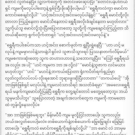
တောင် လွတ်နေပြီ။ သူ့လက်တွေကို အတင်းဖမ်းဆုပ်ပြီး ”တောင်းပန်ပါတယ်
ရှင် ကျမကိုမလုပ်ပါတော့နဲ့ ရှစ်ကြီးခိုးဆိုခိုးပါ့မယ်” ”ရွှေရီကလဲကွာ မောင်က
ကောင်းစေချင်လို့ပါ” ”ဟင့်အင်းးဟင့်အင်းးမလုပ်ပါနဲ့ရှင်” ”ရွှေရီ မောင်တို့လိုး
တာလာ ကြည့်နေတာ မောင်သိနေတာပဲ ရွှေရီအလိုးခံချင်နေတာ မဟုတ်လား”
သူ့ကိုယ်သူ မောင်လို့သုံးပြီးပြောလာတော့ သူတို့ကို ကျမချောင်းကြည့်တာ သိ
တယ်ဆိုတော့ ရှက်လိုက်တာရှင် ”ဟင့်အင်းးးဟင့်အင်းးမလုပ်နဲ့”။
”ရွှေရီကပါးစပ်ကသာ ဟင့်အင်းး စောက်ဖုတ်က ရွပြီးရွဲနေပြီ” ”ဟာ ဟင့် မ
လုပ်နဲ့ ကျမမှာလင်နဲ့သားနဲ့ပါ ရှင်လဲ သူဇာသိသွားရင် ပြဿနာတက်လိမ့်မယ်”
ကျမစကားဆုံးတော့ သူက တဟားးဟားးနဲ့ သဘောကျပြီးး ”ဪ ရွှေရီရယ်
အ လည်း အ ပါ့” ”ဟင် ကျမက ဘာ အ လို့လဲ” ”မောင်နဲ့သူဇာက လင်မယား
မဟုတ်ဘူး” ”ဟင်” ”မဟင်နဲ့ တကယ်ပြောတာ ရုံးကပိတ်ရက်ရှည်မှာ
လွတ်လွတ်လပ်လပ် လိုးရအောင် ဘုရားဖူးဆိုပြီးလာတာ” ”တကယ်ပေါ့” ”အို
ဘာဖြစ်ဖြစ်ရှင် မလုပ်ပါနဲ့ ကျမလင်သာသိရင် အသတ်ခံရမှာ” ”အမလေးရွှေရီ
ရယ် မနက်ကျမောင်တို့ပြန်ပြီ ရွှေရီက တွေ့ချင်တောင် မတွေ့ရတော့ဘူး ဘယ်
သူမှမသိပါဘူး” သူပြောလာတဲ့ အချက်အလက်တွေက ကျမကို ကာမတော
ထဲ တွန်းပို့နေသလိုပဲ။
”အာ ဘာဖြစ်ဖြစ်မရဘူး” မိန်းမပီပီ ကျမ မူလို့ငြင်းတာပေါ့။ သူကလည်း
ဘယ်အလွတ်ပေးပါ့မလဲ။ တစ်ယောက်နဲ့တစ်ယောက် မြွေမြွေချင်း ခြေမြင်
တာပေါ့။ ”ရွှေရီကလဲ မောင်ကရွှေရီကိုချစ်ချင်လို့ပါ” ”ဘာ မောင် လဲ ဘာမှမ
ဆိုင်ပဲနဲ့” ”ခုလိုးလိုက်ရင် ဆိုင်ပြီလေရွှေရီရဲ့” ”အာ ဘယ်လိုပြောမှန်းလည်းမ