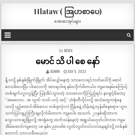
Hlataw ( အြပာစာပေ)
အောစာအုပ်များ
POSTED
NEWS
IN
မောင် သိ ပါ စေ နော်
ADMIN
JULY 5, 2023
နို့ ဝလို့ နှစ်နှစ်ခြိုက်ခြိုက် အိပ်ပျော်နေတဲ့ သားလေးရင်ဘတ်ပေါ်ကို စောင်
လေးဖိပေးပြီး ပါးလေးကို အားရပါးရ နမ်းလိုက်မိတယ်။ ကျမအနမ်းကြောင့်
တစ်ချက်လူးလွန့်ပြီး ပြန်အိပ်သွားတဲ့ သားလေးကိုကြည့်ရင်း နားစွင့်မိတော့
”အမလေးး.. အ ဘွတ် ဘတ် ဟင့် အင့်” သံစုံတီးဝိုင်းလို့ အသံတွေကစုံနေ
သလို ပျဉ်ထောင်အိမ်လေး တစ်ခုလုံးလဲ ငြိမ့်ခနဲ့ သိမ့်ခနဲ့ တုန်ခါနေရော။ ဟူးး..
သက်ပြင်းရှည်ကြီးချလိုက်မိတာက ကျမပါ။ အသက်-၂၁နှစ်ဆိုတာက
သွေးသားဆူဖြိုးလို့ အာရုံတွေ ထက်သန်နေတဲ့ အရွယ်မဟုတ်ပါလား။ ကျမ
အိမ်ထောင်ကျတော့ ၁၈ နှစ်။ ညားခါစ လွတ်လွတ်လပ်လပ်နေချင်လို့ တစ်နှစ်
လောက် သားသမီးမယူပဲ။