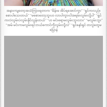
အနားကျတော့အသံကြားရတာက “မိန်းမ အိပ်ရအောင်ကွာ” “ရှင်ကလည်း
စောပါသေးတယ်” “မစောတော့ဘူးဟ လာပါကွာ၊ငါအရမ်းလွမ်းလို့ပါ” “ရှင်
ကလဲလွမ်းပဲလွမ်းနိုင်လွန်းတယ်” “ဟ မင်းရောမလွမ်းဘူးလား” “မလွမ်းဘူး”
“အမ် မင်းကမလွမ်းရင်ဘယ်ကောင်ကိုလွမ်းလို့လဲ” “ရှင်နှော်ရှင် တလွဲတွေမ
ပြောနဲ