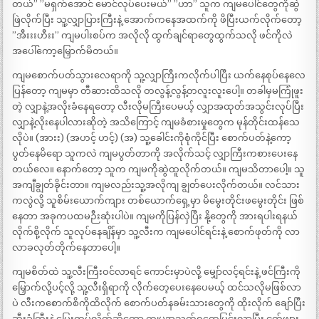
တယ်” ”မရှက်အောင် မောင်လုပ်ပေးမယ်” ”ဟာ” သူက ကျမပေါင်တွေကိုဆွဲ
ဖြဲလိုက်ပြီး သူ့လျှာပြားကြီးနဲ့ အောက်ကနေအထက်ကို ဖိပြီးယက်လိုက်တော့
”အီးးးဟီးး” ကျမပါးစပ်က အလိုလို ထွက်ချင်ရာတွေထွက်သလို ဖင်ကိုလဲ
အပေါ်ကော့မြှောက်မိတယ်။
ကျမစောက်ပတ်သွားလေရာကို သူ့လျှာကြီးကလိုက်ပါပြီး ယက်နေစုပ်နေလေ
ပြန်တော့ ကျမမှာ တီဆားထိသလို တလွန့်လွန့်တလူးလူးပေါ့။ တခါမှမကြုံဖူး
တဲ့ လျှာနဲ့အလိုးခံနေရတော့ လီးလိုမကြီးပေမယ့် လျှာအထုတ်အသွင်းလုပ်ပြီး
လျှာနဲ့လိုးနေပါလားဆိုတဲ့ အသိကြောင့် ကျမခံစားမှုတွေက မုန်တိုင်းထန်သေ
လိုပဲ။ (အားး) (အဟင့် ဟင့်) (အ) သူ့ခေါင်းကိုစုံကိုင်ပြီး စောက်ပတ်နဲ့ကော့
ပွတ်နေမိရော သူကလဲ ကျမပွတ်တာကို အလိုက်သင့် လျှာကြီးကစားပေးနေ
တယ်လေ။ နောက်တော့ သူက ကျမကိုဆွဲထူလိုက်တယ်။ ကျမသိတာပေါ့။ သူ
အကျီချွတ်ခိုင်းတာ။ ကျမလည်းသူ့အလိုကျ ချွတ်ပေးလိုက်တယ်။ လင်သား
ကလွဲလို့ သူစိမ်းယောက်ကျား တစ်ယောက်ရှေ့မှာ မိမွေးတိုင်းဖမွေးတိုင်း ဖြစ်
နေတာ အခုကပထမဉီးဆုံးပါပဲ။ ကျမကိုပြန်လှဲပြီး နို့တွေကို အားရပါးရနယ်
လိုက်စို့လိုက် သူလုပ်နေချိန်မှာ သူ့လီးက ကျမပေါင်ရင်းနဲ့ စောက်ဖုတ်ကို လာ
လာခလုတ်တိုက်နေတာပေါ့။
ကျမစိတ်ထဲ သူ့လီးကြီးဝင်လာရင် ကောင်းမှာပဲလို့ မျှော်လင့်ရင်းနဲ့ ဖင်ကြီးကို
မြှောက်လို့ပင့်လို့ သူ့လီးရှိရာကို လိုက်တေ့ပေးနေပေမယ့် ထင်သလိုမဖြစ်လာ
ပဲ လီးကစောက်စိကိုထိလိုက် စောက်ပတ်နခမ်းသားတွေကို ထိုးလိုက် ချော်ပြီး
ဆီးခုံကြီးနဲ့ ပြေးကပ်လိုက်ဆိုတော့ ကျမအသက်ရှုတွေပြင်းလာပြီး ငှက်ဖျား