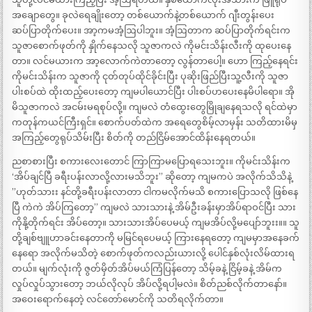
အချောတွေ။ ခုလဲရေချိုးတော့ တစ်ယောက်နဲ့တစ်ယောက် ဂျီးတွန်းပေး
ဆပ်ပြာတိုက်ပေး။ အာ့ကမအံ့ဩပါဘူး။ အံ့ဩတာက ဆပ်ပြာတိုက်ရင်းက
သူဇာစောက်ဖုတ်ကို နှိုက်နေသလို သူဇာကလဲ ကိုမင်းသိန်းလီးကို ထုပေးနေ
တာ။ လင်မယားက အာ့လောက်ကဲတာတော့ လွန်တာပေါ့။ ဟော ကြည့်နေရင်း
ကိုမင်းသိန်းက သူဇာကို ငုတ်တုပ်ထိုင်ခိုင်းပြီး ပုဆိုးဖြည်ပြီးသူ့လီးကို သူဇာ
ပါးစပ်ထဲ ထိုးထည့်ပေးတော့ ကျမပါယောင်ပြီး ပါးစပ်ဟပေးနေမိပါရော။ အို
မိသူဇာကလဲ အငမ်းမရစုပ်လို့။ ကျမလဲ တံထွေးတွေမြိုချနေရသလို ရင်ထဲမှာ
ကတုန်ကယင်ကြီးရှင်။ စောက်ပတ်ထဲက အရေတွေစိမ့်လာမှန်း သတိထားမိမှ
အကြည့်တွေရုပ်သိမ်းပြီး စိတ်ကို တည်ငြိမ်အောင်ထိန်းနေရတယ်။
ညစာစားပြီး စကားလေးတောင် ကြာကြာမပြောရသေးဘူး။ ကိုမင်းသိန်းက
‘အိပ်ချင်ပြီ ခရီးပန်းလာလို့လားမသိဘူး” ဆိုတော့ ကျမကပဲ အလိုက်သိသိနဲ့
”ဟုတ်သားး နင်တို့ခရီးပန်းလာတာ ငါကမလိုက်မသိ စကားပြောသလို ဖြစ်နေ
ပြီ ကဲကဲ အိပ်ကြတော့” ကျမလဲ သားသားနဲ့ အိမ်ဦးခန်းမှာအိပ်ရာဝင်ပြီး သား
ကိုနို့တိုက်ရင်း အိပ်တော့။ သားသားအိပ်ပေမယ့် ကျမအိပ်လို့မပျော်ဘူးး။။ သူ
တို့ချစ်ဗျူဟာခင်းနေတာကို မမြင်ရပေမယ့် ကြားနေရတော့ ကျမမှာအနေခက်
နေရော အလိုက်မသိတဲ့ စောက်ဖုတ်ကလည်းယားလို့ ပေါင်နှစ်လုံးလိမ်ထားရ
တယ်။ မျက်လုံးကို ဇွတ်မှိတ်အိပ်မယ်ကြံပြန်တော့ သိမ့်ခနဲ့ ငြိမ့်ခနဲ့ အိမ်က
လှုပ်လှုပ်သွားတော့ ဘယ်လိုလုပ် အိပ်လို့ရပါ့မလဲ။ စိတ်ညစ်လိုက်တာနော်။
အဝေးရောက်နေတဲ့ လင်တော်မောင်ကို သတိရလိုက်တာ။