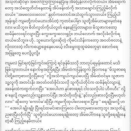
အသုတ်ဆိုင်မှာ အတော်ကြာကြာနေပြီးမှ အိမ်ပြန်လာလိုက်တယ်။ အိမ်ရောက်
တော့ အသံတွေတိတ်နေတာမို့ အိပ်ခန်းထဲကို အသာချောင်းကြည့်မိလိုက်
တယ်။ ”အမလေးးးလေးး” နှုတ်ကတောင်အသံထွက်သွားတယ်။ ကြည့်ပါ
အုန်းရှင် ကျမတို့လင်မယားအိပ်တဲ့ ကုတင်ပေါ်မှာ သူတို့အိမ်ယာများမှတ်နေ
လား မသိဘူး။ စိတ်လွတ်ကိုယ်လွတ် နေနေကြတာများ။ မိသူဇာကတော့
ထမိန်လေးရင်လျားပြီး ကွေးကွေးလေးရှင့်။ ဘယ်လောက် အလိုးခံလိုက်ရ
တယ်မသိဘူး။ ဟို.. သူယောက်ျားဆိုတဲ့ ကိုမင်းသိန်းကတော့ အဝတ်ဗလာနဲ့
လိုးထားတဲ့ လီးကပျော့ခွေနေပေမယ့် လီးမွှေးထူထူမဲမဲတွေမှာ စောက်ရေ
အဖြူတွေ ပေလို့ပွလို့။
ကျမလဲ မြင်ရတဲ့မြင်ကွင်းကြောင့် ရင်ခုန်မိသလို ဘာလုပ်ရမှန်းတောင် မသိ
ဖြစ်သွားတယ်။ နောက်မှအကြံရပြီး အိမ်ထဲကပြန်ထွက် ခြံဝကနေ ”မိသူဇာရေ
ငါတို့တော့စားလို့ဝပြီဟေ့” လို့အသံကျယ်ကျယ်ပေးပြီ အိမ်ထဲဝင်မှ။ သူဇာက
သူ့လူကို အတင်းနိုး အဝတ်ဝတ်ခိုင်းသလို သူကိုယ်တိုင်က ထမိန်ရင်လျားနဲ့
အခန်းထဲကထွက်လာပြီး ”အေးပါဟာ နင်စားရရင် ငါဝသလိုပါပဲ ဟီးးဟီး” လို့
စ’နေလို့ ကျမလည်းသူ့နားကပ်ပြီး အသံတိုးတိုးနဲ့ ”နင်လည်းစားလို့ဝပြီမဟုတ်
လား” ဆိုတော့ ‘ကောင်မ’ဆိုပြီး ကျမကိုထုပါလေရော။ ပြီးမှ ” ရေချိုးမလို့ ဟ
” ” အေးပါ ချိုးချိုး ပြီးရင်ထမင်းစားကြလေ ငါတော့မစားတော့ဘူး အသုတ်နဲ့
ညစာပြီးလိုက်ပြီ” သူတို့လင်မယားရေချိုးတော့ အိမ်ပေါ်ကနေ သူတို့ရေချိုးနေ
တဲ့ဆီ ကြည့်နေမိတယ်။
သူတို့လင်မယားကြည့်ပြီး အံ့ဩရတယ်။ နှစ်ယောက်လုံးအသားက ဖြူရုပ်