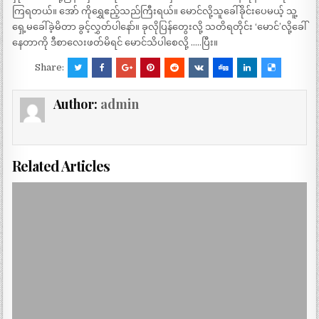
ကြရတယ်။ အော် ကိုရွှေဧည့်သည်ကြီးရယ်။ မောင်လို့သူခေါ်ခိုင်းပေမယ့် သူ့
ရှေ့မခေါ်ခဲ့မိတာ ခွင့်လွှတ်ပါနော်။ ခုလိုပြန်တွေးလို့ သတိရတိုင်း ‘မောင်’လို့ခေါ်
နေတာကို ဒီစာလေးဖတ်မိရင် မောင်သိပါစေလို့ …..ပြီး။
Share:
Author:
admin
Related Articles