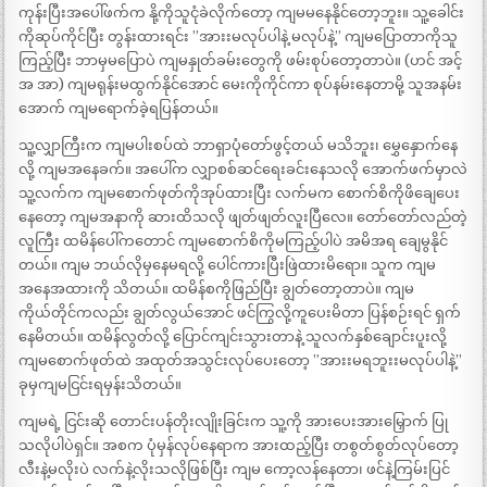
ကုန်းပြီးအပေါ်ဖက်က နို့ကိုသူငုံခဲလိုက်တော့ ကျမမနေနိုင်တော့ဘူး။ သူ့ခေါင်း
ကိုဆုပ်ကိုင်ပြီး တွန်းထားရင်း ”အားးမလုပ်ပါနဲ့ မလုပ်နဲ့” ကျမပြောတာကိုသူ
ကြည့်ပြီး ဘာမှမပြောပဲ ကျမနှုတ်ခမ်းတွေကို ဖမ်းစုပ်တော့တာပဲ။ (ဟင် အင့်
အ အာ) ကျမရုန်းမထွက်နိုင်အောင် မေးကိုကိုင်ကာ စုပ်နမ်းနေတာမို့ သူအနမ်း
အောက် ကျမရောက်ခဲ့ရပြန်တယ်။
သူ့လျှာကြီးက ကျမပါးစပ်ထဲ ဘာရှာပုံတော်ဖွင့်တယ် မသိဘူး၊ မွှေနှောက်နေ
လို့ ကျမအနေခက်။ အပေါ်က လျှာစစ်ဆင်ရေးခင်းနေသလို အောက်ဖက်မှာလဲ
သူ့လက်က ကျမစောက်ဖုတ်ကိုအုပ်ထားပြီး လက်မက စောက်စိကိုဖိချေပေး
နေတော့ ကျမအနာကို ဆားထိသလို ဖျတ်ဖျတ်လူးပြီလေ။ တော်တော်လည်တဲ့
လူကြီး ထမိန်ပေါ်ကတောင် ကျမစောက်စိကိုမကြည့်ပါပဲ အမိအရ ချေမွနိုင်
တယ်။ ကျမ ဘယ်လိုမှနေမရလို့ ပေါင်ကားပြီးဖြဲထားမိရော။ သူက ကျမ
အနေအထားကို သိတယ်။ ထမိန်စကို‌ဖြည်ပြီး ချွတ်တော့တာပဲ။ ကျမ
ကိုယ်တိုင်ကလည်း ချွတ်လွယ်အောင် ဖင်ကြွလို့ကူပေးမိတာ ပြန်စဉ်းရင် ရှက်
နေမိတယ်။ ထမိန်လွတ်လို့ ပြောင်ကျင်းသွားတာနဲ့ သူလက်နှစ်ချောင်းပူးလို့
ကျမစောက်ဖုတ်ထဲ အထုတ်အသွင်းလုပ်ပေးတော့ ”အားးမရဘူးးမလုပ်ပါနဲ့”
ခုမှကျမငြင်းရမှန်းသိတယ်။
ကျမရဲ့ ငြင်းဆို တောင်းပန်တိုးလျိုးခြင်းက သူ့ကို အားပေးအားမြှောက် ပြု
သလိုပါပဲရှင်။ အစက ပုံမှန်လုပ်နေရာက အားထည့်ပြီး တစွတ်စွတ်လုပ်တော့
လီးနဲ့မလိုးပဲ လက်နဲ့လိုးသလိုဖြစ်ပြီး ကျမ ကော့လန်နေတာ၊ ဖင်နဲ့ကြမ်းပြင်