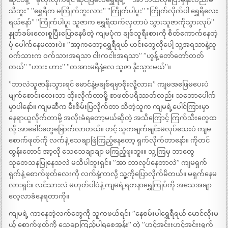
သိဘူး” ”ရွှေရီက မကြိုက်ဘူးလား” ”ကြိုက်ပါပူး” ”ကြိုက်လိုက်ပါ ရွှေရီလေး
ရယ်နော်” ”ကြိုက်ပါပူး သူဇာက ရွှေရီထက်လှတာပဲ သွားသူဇာကိုသွားလုပ်”
နှုတ်ခမ်းလေးစူပြီးပြောနေမိတဲ့ ကျမပုံက ချစ်သူရီးစားကို စိတ်ကောက်နေတဲ့
ပုံ ပေါက်နေမလားပဲ။ ”အာ့ကတော့ရွှေရီရယ် ဟင်းတွေလိုပေါ့ သူ့အရသာနဲ့သူ
ဝက်သားက ဝက်သားအရသာ ငါးကငါးအရသာ” ”ဟွန့် တော်တော်တတ်
တယ်” ”ဟားး ဟား” ”တအားမရီနဲ့လေ သူဇာ နိုးသွားမယ်”။
”ဘာလဲသူဇာနိုးသွားရင် မောင်နဲ့မချစ်ရမှာစိုးလို့လားး” ကျမအဖြေမပေးပဲ
မျက်စောင်းလေးသာ ထိုးလိုက်တာမို့ စာဖတ်ပရိဿတ်လည်း သဘောပေါက်
မှာပါနော်။ ကျမဆီက မီးစိမ်းပြလိုက်တာ သိတဲ့သူက ကျမရဲ့ပေါင်ကြားမှာ
နေရာယူလိုက်တာမို့ အလိုးခံရတော့မယ်ဆိုတဲ့ အသိကြောင့် ကြက်သီးတွေထ
လို့ အာခေါင်တွေခြောက်လာတယ်။ ဟင့် သူကချက်ချင်းမလုပ်သေးပဲ ကျမ
စောက်ဖုတ်ကို လက်နဲ့ သေချာဖြဲကြည့်နေတော့ ရှက်လိုက်တာနော်။ ကိုတင်
ထွန်းတောင် အာ့လို သေသေချာချာ မကြည့်ဖူးဘူး။ သူ့ကြမှ ဘာတွေ
သုတေသနပြုနေသလဲ မသိပါဘူးရှင်။ ”အာ ဘာလုပ်နေတာလဲ” ကျမရှက်
ရှက်နဲ့ စောက်ဖုတ်လေးကို လက်နဲ့ကာလို့ သူ့ကိုပြောလိုက်မိတယ်။ မရှက်နေမ
လားရှင်။ လင်သားလဲ မဟုတ်ပါပဲနဲ့ ကျမရဲ့ရတနာရွှေကြုပ်ကို အသေအချာ
လေ့လာခံနေရတာကို။
ကျမရဲ့ ကာနေတဲ့လက်တွေကို သူကဖယ်ရင်း ”နေစမ်းပါရွှေရီရယ် မောင်လိုးမ
ယ့် စောက်ဖုတ်ကို သေချာကြည့်ပါရစေအုန်း” တဲ့ ”ဟင့်အင်းးဟင့်အင်းးရှက်