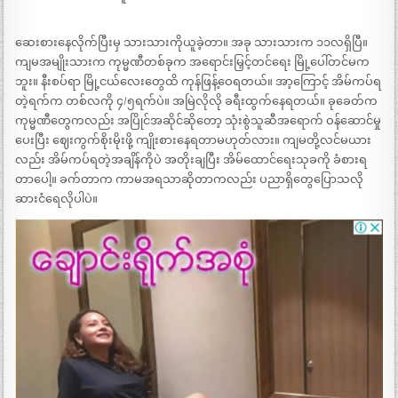
ဆေးစားနေလိုက်ပြီးမှ သားသားကိုယူခဲ့တာ။ အခု သားသားက ၁၁လရှိပြီ။
ကျမအမျိုးသားက ကုမ္မဏီတစ်ခုက အရောင်းမြှင့်တင်ရေး မြို့ပေါ်တင်မက
ဘူး။ နီးစပ်ရာ မြို့ငယ်လေးတွေထိ ကုန်ဖြန့်ဝေရတယ်။ အာ့ကြောင့် အိမ်ကပ်ရ
တဲ့ရက်က တစ်လကို ၄/၅ရက်ပဲ။ အမြဲလိုလို ခရီးထွက်နေရတယ်။ ခုခေတ်က
ကုမ္မဏီတွေကလည်း အပြိုင်အဆိုင်ဆိုတော့ သုံးစွဲသူဆီအရောက် ဝန်ဆောင်မှု
ပေးပြီး ဈေးကွက်စိုးမိုးဖို့ ကျိုးစားနေရတာမဟုတ်လား။ ကျမတို့လင်မယား
လည်း အိမ်ကပ်ရတဲ့အချိန်ကိုပဲ အတိုးချပြီး အိမ်ထောင်ရေးသုခကို ခံစားရ
တာပေါ့။ ခက်တာက ကာမအရသာဆိုတာကလည်း ပညာရှိတွေပြောသလို
ဆားငံရေလိုပါပဲ။