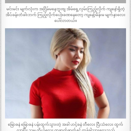
မင်းမင်း မျက်လုံးက အငြိမ်မနေဘူးဗျ အိမ်ရှေ့လှမ်းကြည့်လိုက် ကျနော်ရှိတဲ့
အိပ်ခန်းတံခါးဘက် ကြည့်လိုက်ပေါ့။ခဏနေတော့ ကျနော့်မိန်းမ မျက်နှာလေး
ပေါ်လာတယ်။
ဖြောခနဲ ဖြောခနဲ ပန်းထွက်သွားတဲ့ အခါ ဟင့်ခနဲ တီလေး ငြီးသံလေး ထွက်
လာပြီး သူမ ကိုယ်လေး တဆတ်ဆတ်နှင့် တုန်ခါသွားလေသည်