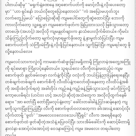
ပါတယ်ဆိုမှ” ”မရှက်နဲ့ခဏနေ အာ့စောက်ပတ်ကို မောင့်လီးနဲ့ လိုးပေးတော့
မှာ” ”ဟာ ရှင်နော် ဘယ်လိုတွေပြောနေတာလဲ၊” ”ကဲ အပြောမဟုတ်ဘူး
လက်တွေ့ပြမယ်” ပြောပြောဆိုဆို ကျမပေါင်တွေကိုဆွဲထောင်ပြီး ဘေးကို
ကားလိုက်တော့ သူ့ရှေ့မှာ ကျမစောက်ဖုတ်က ဖြဲပြထားသလို ဖြစ်သွားတော့
တာပေါ့။ (အဟင့်) အလိုလို ကျမနှုတ်ဖျားက နှာသံပေးလိုက်မိတယ်။ ကိုမင်း
သိန်းကြည့်လိုက်တော့ မျက်လုံးမှာရမ္မက်ခိုးတွေ နဲ့ နှာမှုတ်သံပြင်းပြီး ကျမ
စောက်ပတ်ကို သဲကြီးမဲကြီးနဲ့ လိုးဖို့ပြင်နေတယ်။ သူ့ကိုမြင်ပြီး ကျမရင်တွေ ဖို
လို့နေတယ်လေ။
ကျမလင်သားကလွဲလို့ ကာမဆက်ဆံဖူးခြင်းမရှိတာမို့ ကြုံလာမဲ့အတွေ့အကြုံ
ကို ရင်မောစွာ ကြိုလင့်နေမိတယ်။ သူရယ်လေ လီးကိုတန်းမထည့်ပဲ ကျမ
စောက်ဖုတ် နှုတ်ခမ်းဝမှာ လက်နဲ့ကိုင်ပြီး ဝလုံးကို ဘယ်ပြန်ညာပြန်ရေးနေပြီး
တစ်ချက်တစ်ချက် စောက်စိကို လီးထိပ်နဲ့ကလော်ထိုးနေတော့ လီးထိပ်နဲ့အစိ
ကို အထိုးခံလိုက်ရတဲ့ အခါတိုင်း ကျဉ်ခနဲ့ ကျဉ်ခနဲ့ ဖြစ်သွားသလို ဖင်ကိုကြွလို့
ကော့ပေးမိရင်း (ဟင်းးး ဟင့် အဟင့်) ဆိုတဲ့အသံတွေက အလိုလိုထွက်နေမိ
ရော။ ”အာ တော်ပြီ တော်ပြီမလုပ်နဲ့တော့” ခေါင်းတခါခါနဲ့ ငြင်းဆန်နေတဲ့ ကျ
မကိုသူကပြုံးကြည့်ပြီး လီးကို စောက်ဖုတ်ဝလာတေ့ကာ ခါးအားနဲ့ ဆောင့်လိုး
လိုက်တာမို့ ”ဖွတ်” ”အမလေးးးလေးးသေပါပြီရှင်” လီးက အရေစိုနေတဲ့
စောက်ဖုတ်ထဲ ဖွတ်ဆိုတဲ့အသံနဲ့ ပြေးဝင်ပြီး သားအိမ်ခေါင်းကို ဆောင့်မိတာမို့
နာလဲနာ အောင့်လဲအောင့်တဲ့ ဝေဒနာကြောင့် ကျမ အမလေး တရပါတော့
တယ်။