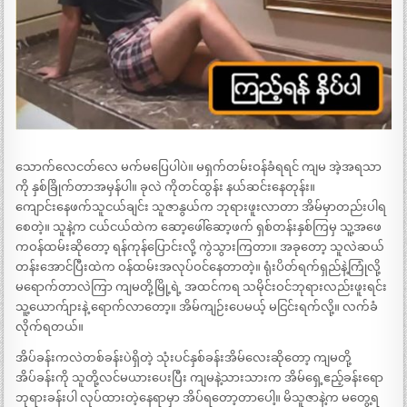
သောက်လေငတ်လေ မက်မပြေပါပဲ။ မရှက်တမ်းဝန်ခံရရင် ကျမ အဲ့အရသာ
ကို နှစ်ခြိုက်တာအမှန်ပါ။ ခုလဲ ကိုတင်ထွန်း နယ်ဆင်းနေတုန်း။
ကျောင်းနေဖက်သူငယ်ချင်း သူဇာနွယ်က ဘုရားဖူးလာတာ အိမ်မှာတည်းပါရ
စေတဲ့။ သူနဲ့က ငယ်ငယ်ထဲက ဆော့ဖေါ်ဆော့ဖက် ရှစ်တန်းနှစ်ကြမှ သူ့အဖေ
ကဝန်ထမ်းဆိုတော့ ရန်ကုန်ပြောင်းလို့ ကွဲသွားကြတာ။ အခုတော့ သူလဲဆယ်
တန်းအောင်ပြီးထဲက ဝန်ထမ်းအလုပ်ဝင်နေတာတဲ့။ ရုံးပိတ်ရက်ရှည်နဲ့ကြုံလို့
မရောက်တာလဲကြာ ကျမတို့မြို့ရဲ့ အထင်ကရ သမိုင်းဝင်ဘုရားလည်းဖူးရင်း
သူ့ယောက်ျားနဲ့ ရောက်လာတော့။ အိမ်ကျဉ်းပေမယ့် မငြင်းရက်လို့။ လက်ခံ
လိုက်ရတယ်။
အိပ်ခန်းကလဲတစ်ခန်းပဲရှိတဲ့ သုံးပင်နှစ်ခန်းအိမ်လေးဆိုတော့ ကျမတို့
အိပ်ခန်းကို သူတို့လင်မယားပေးပြီး ကျမနဲ့သားသားက အိမ်ရှေ့ဧည့်ခန်းရော
ဘုရားခန်းပါ လုပ်ထားတဲ့နေရာမှာ အိပ်ရတော့တာပေါ့။ မိသူဇာနဲ့က မတွေ့ရ