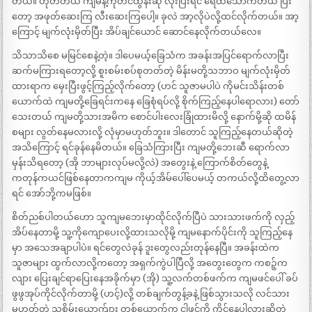
တယ်။ ဟုတ်တယ် ကျမနဲ့ကိုတင်ထွန်းဆို လိုးပြီးရင် ရေထသောက်တယ် ပြီး
တော့ အဖုတ်ဆေးကြ လီးဆေးကြပေါ့။ ခုလဲ အာ့လိုပဲလို့ထင်လိုက်တယ်။ အာ့
ကြောင့် မျက်လုံးမှိတ်ပြီး အိပ်ချင်ယောင် ဆောင်နေလိုက်တယ်လေ။
သိသာသိစေ မမြင်စေနဲ့တဲ့။ ဒါပေမယ့်ခြေသံက အခန်းအပြင်ရောက်လာပြီး
ဆက်မကြားရတော့လို့ စူးစမ်းစပ်စုတတ်တဲ့ မိန်းမတို့သဘာဝ မျက်လုံးမှိတ်
ထားရာက မှေးပြီးဖွင့်ကြည့်လိုက်တော့ (ဟင် သူဇာမပါပဲ ကိုမင်းသိန်းတစ်
ယောက်ထဲ ကျမတို့ခြေရင်းကနေ ခြေစုံရပ်လို့ စိုက်ကြည့်နေပါရောလား) တော်
သေးတယ် ကျမတို့သားအမိက စောင်ပါးလေးခြုံထားမိလို့ နောက်မို့ဆို ထမိန်
စများ လွတ်နေမလားလို့ လုံမှာမဟုတ်ဘူး။ ဒါတောင် သူကြည့်နေတယ်ဆိုတဲ့
အသိကြောင့် ရင်ခုန်နေမိတယ်။ ခြေသံကြားပြီး ကျမတို့ဘေးဆီ ရောက်လာ
မှန်းသိရတော့ (အို ဘာများလုပ်မလို့လဲ) အတွေးနဲ့ ကြောက်စိတ်တွေနဲ့
ကတုန်ကယင်ဖြစ်နေတာကကျမ ကိုယ့်အိမ်ပေါ်ပေမယ့် တကယ်လို့ထိတွေ့လာ
ရင် အော်ဘို့ကမဖြစ်။
စိတ်ညစ်ပါတယ်ဟော သူကျမဘေးမှာထိုင်လိုက်ပြီပဲ သားသားဖက်ကို လှည့်
အိပ်နေတာမို့ သူ့ကိုကျောပေးလို့ထားသလိုမို့ ကျမနောက်ပိုင်းကို သူကြည့်နေ
မှာ အသေအချာပါပဲ။ ရင်တွေလဲခုန် ဒူးတွေလည်းတုန်နေပြီ။ အခန်းထဲက
သူဇာများ ထွက်လာလို့ကတော့ အရှက်ကွဲပါပြီလို့ အတွေးတွေက ကစဉ့်က
လျား ပြေးချင်ရာပြေးနေအခိုက်မှာ (အို) သူ့လက်တစ်ဖက်က ကျမဖင်ပေါ် ခပ်
ဖွဖွအုပ်ကိုင်လိုက်တာမို့ (ဟင့်)လို့ တစ်ချက်တွန့်ခနဲ့ ဖြစ်သွားသလို လင်သား
မဟုတ်တဲ့ သူစိမ်းယောက်ျား တစ်ယောက်က ငါ့ဖင်ကို ကိုင်နေပါလားဆိုတဲ့