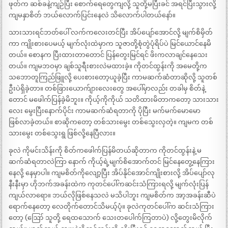
ဖုတ်က ဆစ်ခနဲ့ကျဉ်ပြီး စောက်ရေတွေကျလို့ သူတို့မပြီးခင် အရင်ပြီးသွားလို့
ကျမနှာစိတ် ဘယ်လောက်ပြင်းနေလဲ သိလောက်ပါတယ်နော်။
သားသားရင်ဘတ်ပေါ် လက်ကလေးတင်ပြီး အိပ်ပျော်အောင်လို့ မျက်စိမှိတ်
ကာ ကျိုးစားပေမယ့် မျက်လုံးထဲမှာက သူဇာတို့စုံတွဲပုံရိပ်ပဲ မြင်ယောင်နေမိ
တယ်။ စောနက ပြီးထားတာတောင် ပြန်တွေးမြင်ရင် ဖိးကလာချင်နေသေး
တယ်။ ကျမဘဝမှာ ချစ်သူရီးစားလဲမထားခဲ့။ ကိုတင်ထွန်းကို အမေတို့က
သဘောတူကြည်ဖြူလို့ ပေးစားတော့ယူခဲ့ပြီး ကာမဆက်ဆံတာဆိုလို့ သူတစ်
ဦးပဲရှိခဲ့တာ။ တစ်ခြားယောက်ျားလေးတွေ အပေါ်မှာလည်း တခါမှ စိတ်နဲ့
တောင် မဖေါက်ပြန်ခဲ့မိဘူး။ ကိုယ့်ကိုကိုယ် သတိထားမိတာကတော့ သားသား
လေး မွေးပြီးနောက်ပိုင်း ကာမဆက်ဆံရတာကို ပိုပြီး မက်မက်မောမော
ဖြစ်လာခဲ့တယ်။ စာဆိုကတော့ တစ်သားမွေး တစ်သွေးလှတဲ့။ ကျမက တစ်
သားမွေး တစ်သွေးရွ ဖြစ်လို့နေပြီလား။
ခုလဲ ကိုမင်းသိန်းကို စိတ်ကဖေါက်ပြန်မိတယ်ဆိုတာက ကိုတင်ထွန်းနဲ့ မ
ဆက်ဆံရတာလဲကြာ နောက် ကိုယ့်ရဲ့မျက်စိအောက်တင် မြင်နေတွေ့နေကြား
နေလို့ နေမှာပါ။ ကျမစိတ်ကိုလျော့ပြီး အိပ်နိုင်အောင်ကျိုးစားလို့ အိပ်ပျော်လု
နီးနီးမှာ ဟိုဘက်အခန်းထဲက ကုတင်ပေါ်ကဆင်းသံကြားရလို့ မျက်လုံးပြန်
ကျယ်လာရော။ ဘယ်လိုဖြစ်နေသလဲ မသိပါဘူး ကျမစိတ်က အာ့အခန်းဆီပဲ
ရောက်နေတော့ လေတိုက်တောင်သိမယ့်ပုံ။ ခုလဲကုတင်ပေါ်က ဆင်းသံကြား
တော့ (ဪ သူတို့ ရေထသောက် သေးတပေါက်ကြတာပဲ) လို့တွေးမိလိုက်