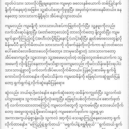
ထုတ်ပဲသား သားလိုပဲမြိုချနေတာ။ ကျမမှာ ခလေးနှစ်ယောက် တစ်ပြုင်နက်
နို့တိုက်နေရတဲ့အဖြစ်။ သူ့ဆံပင်တွေကိုဖွဖွပြီး အမှတ်မဲ့ကစားနေမိတယ်။ ခန
နေတော့ သားသားကနို့စို့ရင်း အိပ်ပျော်သွားတယ်။
ကျမလည်း ကျမနို့ကို သားသားပါးစပ်ကဖြုတ်လိုက်ပြီး သူ့နဖူးကိုလည်း
လက်သီးဆုပ်နဲ့ထုပြီး (တော်တော့လေ)လို့ တားလိုက်တော့ နို့လွှတ်ပြီး ကျမ
မျက်နှာကိုကြည့်လို့ (အဟီးး)လို့ရီပြနေလို့ (ဟင့်)ဆိုပြီး နှုတ်ခမ်းလေးတွန့်လို
မိန်းမပီပီ မူလိုက်မိတယ်။ သားသားကို ဟိုဖက်နဲနဲတိုးလိုက်ကာ ရင်ဘတ်လေး
ပေါ် စောင်လေးဖိထားပေလိုက်တော့။ ဘာမှမသိရှာတဲ့ သားသားကတော့
အိပ်မောကျလို့။ သူ့ဘေးမှာ သူ့အဖေမဟုတ်တဲ့ တခြားလူတစ်ယောက်က သူ့
အမေကို လိုးဖို့ပြင်နေတာကိုမသိရှာဘူး။ကျမလည်း ကိုမင်းသိန်းမခိုင်းရပါပဲ
သားသားနဲ့ခွာလို့ ပက်လက်အိပ်ပေးလိုက်မိတယ်။ ပြန်စဉ်းစားမိမှ ရှက်ဖို့
ကောင်းလိုက်တာနော်။ ကိုမင်းသိန်းက ကျမထမိန်ကို ခြေရင်းကဆွဲချွတ်ပြန်
တော့ ရှက်ရှက်နဲ့ လိုက်ဆွဲနေမိပြန်ရော။
ဆွဲလည်း ဘယ်ရပါ့မလဲနော်။ နောက်ဆုံးတော့ ထမိန်ကကျွတ်ပြီး သူ့လက်ထဲ
ပါသွားရော။ သူကထမိန်ကိုလုံးထွေပြီး ခြေရင်းပစ်လိုက်တယ်။ စောက်ဖုတ်
ကို လက်ကာထားတာကြောင့် ကျမလက်တွေကို သူကဖမ်းပြီး ဘေး‌ဖယ်လိုက်
တော့ အမွှေးထူထူနဲ့ မို့ဖောင်းနေတဲ့ ကျမစောက်ဖုတ်က သူ့ရှေ့မှာ
အကာအကွယ်မဲ့စွာနဲ့ပေါ့။ သူကလဲ အာ့ကိုပဲ သေချာကြည့်နေလေတော့ ရှက်
လိုက်တာနော်။ ”မကြည့်နဲ့ ရှက်တယ်” ”မရှက်ပါနဲ့ ရွှေရီရယ်” ”ရှက်တယ် ရှက်