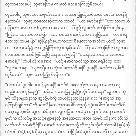
ဇာ့ဟာလေးပေါ့” သူဇာပြောမှ ကျမလဲ သေချာကြည့်မိတယ်။
ဟုတ်ပါရဲ့ သူဇာစောက်ဖုတ်လေးက အသားဖြူလို့ထင်တယ် ဖောင်းကားနီရဲ
နေတာပဲ။ ”သူဇာ့ဟာလေးဆိုတာက ဘာလဲ” ”ဟာ မောင်နော်” ”ဟားးတကယ်
ပြောတာလေ ဘာလဲသူဇာဟာလေးက” ”ကြည့် သူတော်တော်ကြားချင်နေ”
”ကြားချင်တယ်လေ ပြော’ ”စောက်ပတ် စောက်ပတ် ကဲရပြီလား” ”ဟားးးရ
သေးဘူးထပ်ပြော” ဆိုပြီးနှစ်ယောက်သားရီနေတာကအသံကျယ်လို့ သူဇာ
က ”တအားမရီနဲ့လေ ရွှေရီကြားသွားအုန်းမယ်” ”ကြားလဲဘာဖြစ်လဲ သူကခ
လေးအမေတောင် ဖြစ်နေပြီ ဆန်းတာကြလို့” ”မဆန်းလဲဘယ်ကောင်းမလဲ
မောင်ရဲ့” ”ကဲပါ လိုးရအောင်” ”ဟင့် မောင်ကလဲကွာ အားမရနိုင်ဘူးလား”
”သူဇာကေရာ” ”သူဇာပြီးတာ သုံးခါတောင်ရှိနေပြီ ပူနေပြီ မောင်က လွန်ကို
လွန်တယ်” ”သူဇာက မကြိုက်လို့လား”။
”မဟုတ်ပါပူး ဒါပေမယ့် နာနေပြီမောင်ရဲ့ နေ့လည်ကလဲ နေထားတော့ လူ
လည်းအားကုန်နေပြီ” ”အင်းပါ မောင်မြန်မြန်ပြီးလိုက်မယ်နော်” သူဇာက ကို
မင်းသိန်းမျက်နှာကို ဆွဲလို့ပါးကို ဘယ်ပြန်ညာပြန်နမ်းရင်း ”မောင့်ကို အာ့
ကြောင့်ချစ်တာ” ကိုမင်းသိန်းက သူဇာပေါင်တွေကို ပုခုံးပေါ်ထမ်းတင်လိုက်
တော့ သူဇာ့ဖင်တွေက အိပ်ရာကလွတ်ပြီးလေထဲမှာ မြောက်နေရော စောက်
ဖုတ်က လီးဝင်ဖို့ အသင့်မျှော်နေတဲ့ အနေအထားလေ။ ကိုမင်းသိန်းက လီးကို
လက်တစ်ဖက်နဲ့ကိုင်ပြီး စောက်ဖုတ်ဝတော့လို့ ထိုးသွင်းလိုက်တဲ့အခါ (စွပ်)ဆို
လီးဝင်သံနဲ့ (အာ့)ဆိုတဲ့ သူဇာအသံက တပြိုင်ထဲထွက်လာသလို ကျမစောက်