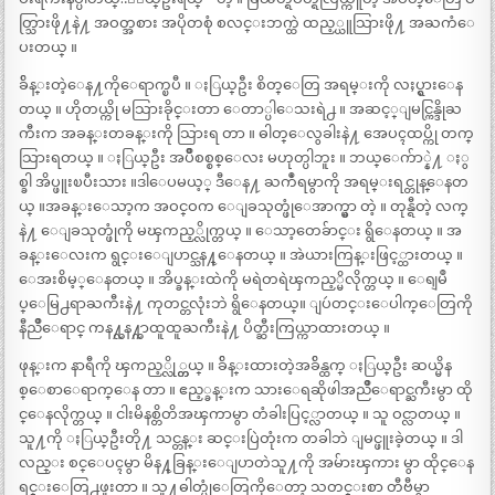
တ္သြားဖို႔နဲ႔ အဝတ္အစား အပိုတစုံ စလင္းဘက္ထဲ ထည့္ယူသြားဖို႔ အႀကံေ
ပးတယ္ ။
ခ်ိန္းတဲ့ေန႔ကိုေရာက္ၿပီ ။ ႏြယ္ဦး စိတ္ေတြ အရမ္းကို လႈပ္ရွားေန
တယ္ ။ ဟိုတယ္ကို မသြားခိုင္းတာ ေတာ္ပါေသးရဲ႕ ။ အဆင့္ျမင္ကြန္ဒိုႀ
ကီးက အခန္းတခန္းကို သြားရ တာ ။ ဓါတ္ေလွခါးနဲ႔ အေပၚထပ္ကို တက္
သြားရတယ္ ။ ႏြယ္ဦး အပ်ိဳစစ္စစ္ေလး မဟုတ္ပါဘူး ။ ဘယ္ေက်ာ္နဲ႔ ႏွ
စ္ခါ အိပ္ဖူးၿပီးသား ။ဒါေပမယ့္ ဒီေန႔ ႀကဳံရမွာကို အရမ္းရင္တုန္ေနတ
ယ္ ။အခန္းေသာ့က အဝင္ဝက ေျခသုတ္ဖုံေအာက္မွာ တဲ့ ။ တုန္ရီတဲ့ လက္
နဲ႔ ေျခသုတ္ဖုံကို မၾကည့္လိုက္တယ္ ။ ေသာ့တေခ်ာင္း ရွိေနတယ္ ။ အ
ခန္းေလးက ရွင္းေျပာင္သန႔္ေနတယ္ ။ အဲယားကြန္းဖြင့္ထားတယ္ ။
ေအးစိမ့္ေနတယ္ ။ အိပ္ခန္းထဲကို မရဲတရဲၾကည့္မိလိုက္တယ္ ။ ေရျမဳ
ပ္ေမြ႕ရာႀကီးနဲ႔ ကုတင္တလုံးဘဲ ရွိေနတယ္။ ျပဴတင္းေပါက္ေတြကို
နီညိဳေရာင္ ကန႔္လန႔္ကာထူထူႀကီးနဲ႔ ပိတ္ဆီးကြယ္ကာထားတယ္ ။
ဖုန္းက နာရီကို ၾကည့္လို္က္တယ္ ။ ခ်ိန္းထားတဲ့အခ်ိန္ထက္ ႏြယ္ဦး ဆယ္မိန
စ္ေစာေရာက္ေန တာ ။ ဧည့္ခန္းက သားေရဆိုဖါအညိဳေရာင္ႀကီးမွာ ထို
င္ေနလိုက္တယ္ ။ ငါးမိနစ္တိတိအၾကာမွာ တံခါးပြင့္လာတယ္ ။ သူ ဝင္လာတယ္ ။
သူ႔ကို ႏြယ္ဦးတို႔ သင္တန္း ဆင္းပြဲတုံးက တခါဘဲ ျမင္ဖူးခဲ့တယ္ ။ ဒါ
လည္း စင္ေပၚမွာ မိန႔္ခြန္းေျပာတဲသူ႔ကို အမ်ားၾကား မွာ ထိုင္ေန
ရင္းေတြ႕ဖူးတာ ။ သူ႔ဓါတ္ပုံေတြကိုေတာ့ သတင္းစာ တီဗီမွာ