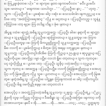
ေတြ႕ဖူးခဲ့တာေပါ့ ။ ” ေရာက္ေနတာ ၾကာၿပီလား ” ၿပဳံးျပၿပီး
သူေမးတယ္ ။ ” မၾကာေသးပါဘူး …” ” ႏြယ္ဦးေနာ္ …” ” ဟုတ္ ..”
သူက ႏြယ္ဦးကို ေျခဆုံးေခါင္းဆုံး ေသေသခ်ာခ်ာ ၾကည့္တယ္ ။ ၿ
ပီးေတာ့ “အထဲသြားရေအာင္ ” လို႔ ေခၚတယ္ ။ ႏြယ္ဦးလည္း သူနဲ႔
လိုက္သြားေတာ့ ရင္ေတြ တဒိန္းဒိန္း ခုံေနတယ္ ။
အိပ္ခန္းထဲေရာက္တဲ့အခ်ိန္ သူ႔လက္တဖက္က ႏြယ္ဦး ခါးေနရာကို ေရာက္လာ
တယ္ ။ သူ႔ရင္ခြင္ထဲကို ႏြယ္ဦးေရာက္သြားတယ္ ။ သူ႔ႏႈတ္ခမ္းေတြက
ႏြယ္ဦးႏႈတ္ခမ္းေတြကို ဖိကပ္စုတ္လိုက္သလို သူ႔လက္တဖက္က ႏြယ္ဦးထ
မီေလးကို ေျဖခ်လိုက္တယ္ ။ စိတ္ေတြ အရမ္းတုန္လႈပ္ေနတယ္ ။
သူ႔လက္က ႏြယ္ဦးတင္ပါးအိအိေတြကို ကိုင္တယ္ ။ ညႇစ္တယ္ ။ ဆုပ္နယ္တယ္ ။ႏြ
ယ္ဦးကိုယ္ေအာက္ပိုင္းမွာ ပင္တီေလးဘဲ ရွိေတာ့တယ္ ။ သူက ကုတင္ေ
ပၚ လွဲလိုက္လို႔ ေျပာေတာ့ ႏြယ္ဦး သူခိုင္းတဲ့အတိုင္း လုပ္တယ္ ။
သူက ကုတင္ ေအာက္ကေန ႏြယ္ဦးပင္တီေလးကို ဆြဲခြၽတ္လိုက္တယ္ ။ အေပၚ
ပိုင္းကို ခြၽတ္လိုက္ လို႔ သူေျပာတယ္ ။ ႏြယ္ဦး အေပၚပိုင္းကို ခြၽ
တ္ေနတဲ့အခ်ိန္ သူ ႏြယ္ဦးေပါင္တန္ေတြၾကားထဲ ေခါင္းထိုးကပ္ၿပီး
ႏြယ္ဦး မိန္းမကိုယ္ကို စနမ္းေတာ့တာဘဲ ။
အေပၚပိုင္း အဝတ္မဲ့သြားတဲ့အခ်ိန္ သူ႔လက္ႏွစ္ဖက္က ႏြယ္ဦးရဲ႕ ႏို႔ႏွ
စ္လုံးကို လွမ္းကိုင္ဆုပ္ လိုက္တယ္ ။ ဒီအခ်ိန္မွာ သူ ႏြယ္ဦးအကြဲေၾကာင္းကို
တအားယက္ေနၿပီ ။ အို…….အာ……အို……အား…….ဟင့္…ဟင့္.. ႐ုတ္တရက္