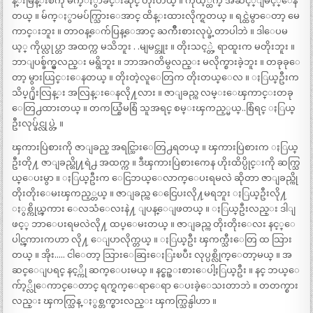
န္းမြန္းစံကို မ်က္ႏွာခ်င္းဆိုင္ တိုးတယ္ ။ ကိုယ့္ထက္ အဆင့္ျမင့္ေန
တယ္ ။ မ်က္ႏွာမပ်က္သြားေအာင္ ထိန္းထားလိုက္ရတယ္ ။ ရင္ထဲမွာေတာ့ မေ
ကာင္းဘူး ။ တာဝန္ေက်ပြန္ေအာင္ ႀကိဳးစားလုပ္ခဲ့တာပါဘဲ ။ ဒါေပမ
ယ့္ ကိုယ္လုပ္တာ အထက္က မသိဘူး . .မျမင္ဘူး ။ တိုးသင့္တဲ့ ရာထူးက မတိုးဘူး ။
ဘာျပစ္ခ်က္မွလည္း မရွိဘူး ။ ဘာအဂတိမွလည္း မလိုက္စားခဲ့ဘူး ။ တခုခုေ
တာ့ မွားယြင္းေနတယ္ ။ တိုးတဲ့လူေတြက တိုးတယ္ေလ ။ ႏြယ္ဦးက
သိပ္႐ိုးလြန္း အလြန္းေနလို႔လား ။ ဇာျခည္က လမ္းေၾကာင္းတခု
ေတြ႕ထားတယ္ ။ တကယ္စြံမစြံ သူအရင္ စမ္းၾကည့္မယ္..စြံရင္ ႏြယ္
ဦးလုပ္ခ်င္လုပ္တဲ့ ။
ၾကားပြဲစားကို ဇာျခည္ အရင္သြားေတြ႕ရတယ္ ။ ၾကားပြဲစားက ႏြယ္
ဦးတို႔ ဇာျခည္တို႔ရဲ႕ အထက္က ။ ဒီၾကားပြဲစားကေန ဟိုးထိပ္ပိုင္းကို ဆက္သြ
ယ္ေပးမွာ ။ ႏြယ္ဦးက ေငြဘယ္ေလာက္ေပးရမလဲ ဆိုတာ ဇာျခည္ကို
တိုးတိုးေမးၾကည့္တယ္ ။ ဇာျခည္က ေငြေပးလို႔မရဘူး ႏြယ္ဦးလို႔
ႏွစ္ကိုယ္ၾကား ေလသံေလးနဲ႔ ျပန္ေျဖတယ္ ။ ႏြယ္ဦးလည္း ဒါျ
ဖင့္ ဘာေပးရမလဲလို႔ ထပ္ေမးတယ္ ။ ဇာျခည္က တိုးတိုးေလး နင့္ေ
ပါင္ၾကားကဟာ လို႔ ေျပာလိုက္တယ္ ။ ႏြယ္ဦး ၾကက္သီးေတြ ထ သြား
တယ္ ။ အိုး….. ငါေတာ့ သြားေဆြးေႏြးၿပီး လုပ္ပစ္လိုက္ေတာ့မယ္ ။ အ
ဆင္ေျပရင္ နင့္ကို ဆက္ေပးမယ္ ။ နင္စဥ္းစားေပါ့ႏြယ္ဦး ။ နင္ ဘယ္ေ
က်ာ့္လိုေကာင္ေတာင္ ရက္ရက္ေရာေရာ ေပးခဲ့ေသးတာဘဲ ။ တတက္စား
လည္း ၾကက္သြန္ ႏွစ္တက္စားလည္း ၾကက္သြန္ပါဟာ ။