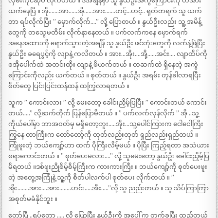
လှမ်းကိုင်ဆုပ် လိုက်တယ် ။ ဒီအချိန်မှာ သူ နွယ်ဦးအကွဲကြောင်းကို တအား
ယက်နေပြီ ။ အို…….အာ……အို……အား…….ဟင့်…ဟင့်.. ရုတ်တရက် သူ ယက်
တာ ရပ်လိုက်ပြီး ” မှောက်လိုက်….” လို့ ပြောတယ် ။ နွယ်ဦးလည်း သူ့ အမိန့်
တွေကို တသွေမတိမ်း လိုက်နာနေတယ် ။ ပက်လက်ကနေ မှောက်ရက်
အနေအထားကို ရောက်သွားတဲ့အချိန် သူ နွယ်ဦး ဖင်တုံးတွေကို လက်နဲ့ဖြဲပြီး
နွယ်ဦး ခရေပွင့်ကို လျာနဲ့ ကလိတယ် ။ အား…အိုး….အို့……အင်း…. လျာထိပ်ကို
စအိုပေါက်ထဲ အတင်းထိုး လျာနဲ့ ဖိယက်တယ် ။ တဆက်ထဲ ရှိနေတဲ့ အကွဲ
ကြောင်းကိုလည်း ယက်တယ် ။ စုတ်တယ် ။ နွယ်ဦး အရမ်း တုန်ခါလာရပြီး
စိတ်တွေ ပြင်းပြင်းထန်ထန် ထကြွလာရတယ် ။
သူက ” ကောင်းလား ” လို့ မေးတော့ ခေါင်းညှိမ့်ပြပြီး ” ကောင်းတယ် ကောင်း
တယ်…..” လို့ဆက်တိုက် ပြန်ပြောမိတယ် ။ ” ပက်လက်လှန်လိုက် ” အို ..သူ့
ကိုယ်ပေါ်မှာ ဘာအဝတ်မှ မရှိတော့ဘူး…..အိုး…သူ့ပေါင်ကြားက ငေါငေါကြီး
ကြွနေ တာကြီးက တော်တော့်ကို တုတ်လည်းတုတ် ရှည်လည်းရှည်တယ် ။
ကြုံဖူးတဲ့ ဘယ်ကျော့်ဟာ ထက် ပိုကြီးလိမ့်မယ် ။ ပိုပြီး ကြည့်ရတာ အသဲယား
စရာကောင်းတယ် ။ ” စုတ်ပေးမလား….” လို့ သူမေးတော့ နွယ်ဦး ခေါင်းညှိမ့်ပြ
မိရတယ် ။ဒစ်ဖူးညိုစိမ့်စိမ့်ကြီးက ကားကားကြီး ။ ဘယ်ကျော့်ကို စုတ်ပေးဖူး
တဲ့ အတွေ့အကြုံနဲ့ သူ့ကို စိတ်ပါလက်ပါ စုတ်ပေး လိုက်တယ် ။ ”
အိုး……..အား….အား……..ဟင်း…..အီး…..”လို့ သူ ညည်းတယ် ။ သူ သိပ်ကြာကြာ
အစုတ်မခံနိုင်ဘူး ။
တော်ပြီ ..ရပ်တော့ ….. လို့ ပြောပြီး နွယ်ဦးကို အပေါ် က တက်ခွပြီး ထည့်တယ်