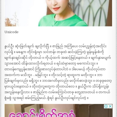
Unicode
နွယ်ဦး ဆုံးဖြတ်ချက် ချလိုက်ပြီ ။ ဇာခြည် အကြံပေး လမ်းညွှန်တဲ့အတိုင်း
လုပ်ဖို့ ။ မနေ့က တိုင်းရုံးမှာ သင်တန်း တခုထဲ ဆင်းခဲ့ကြတဲ့ မွန်းမွန်းစံကို
မျက်နှာချင်းဆိုင် တိုးတယ် ။ ကိုယ့်ထက် အဆင့်မြင့်နေတယ် ။ မျက်နှာမပျက်
သွားအောင် ထိန်းထားလိုက်ရတယ် ။ ရင်ထဲမှာတော့ မကောင်းဘူး ။
တာဝန်ကျေပွန်အောင် ကြိုးစားလုပ်ခဲ့တာပါဘဲ ။ ဒါပေမယ့် ကိုယ်လုပ်တာ
အထက်က မသိဘူး . .မမြင်ဘူး ။ တိုးသင့်တဲ့ ရာထူးက မတိုးဘူး ။ ဘာ
ပြစ်ချက်မှလည်း မရှိဘူး ။ ဘာအဂတိမှလည်း မလိုက်စားခဲ့ဘူး ။ တခုခုတော့
မှားယွင်းနေတယ် ။ တိုးတဲ့လူတွေက တိုးတယ်လေ ။ နွယ်ဦးက သိပ်ရိုးလွန်း
အလွန်းနေလို့လား ။ ဇာခြည်က လမ်းကြောင်းတခု တွေ့ထားတယ် ။ တကယ်
စွံမစွံ သူအရင် စမ်းကြည့်မယ်..စွံရင် နွယ်ဦးလုပ်ချင်လုပ်တဲ့ ။