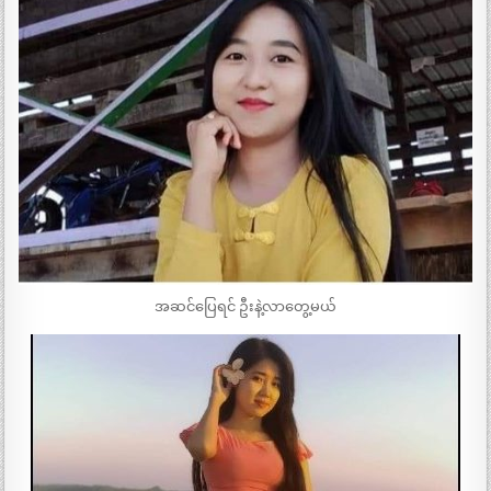
အဆင်ပြေရင် ဦးနဲ့လာတွေ့မယ်