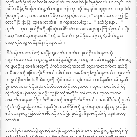
သူ့ကို နွယ်ဦးတို့ သင်တန်း ဆင်းပွဲတုံးက တခါဘဲ မြင်ဖူးခဲ့တယ် ။ ဒါလည်း စင်
ပေါ်မှာ မိန့်ခွန်းပြောတဲသူ့ကို အများကြား မှာ ထိုင်နေရင်းတွေ့ဖူးတာ ။ သူ့ဓါတ်
ပုံတွေကိုတော့ သတင်းစာ တီဗီမှာ တွေ့ဖူးခဲ့တာပေါ့ ။ ” ရောက်နေတာ ကြာပြီ
လား ” ပြုံးပြပြီး သူမေးတယ် ။ ” မကြာသေးပါဘူး …” ” နွယ်ဦးနော် …” ”
ဟုတ် ..” သူက နွယ်ဦးကို ခြေဆုံးခေါင်းဆုံး သေသေချာချာ ကြည့်တယ် ။ ပြီး
တော့ “အထဲသွားရအောင် ” လို့ ခေါ်တယ် ။ နွယ်ဦးလည်း သူနဲ့ လိုက်သွား
တော့ ရင်တွေ တဒိန်းဒိန်း ခုံနေတယ် ။
အိပ်ခန်းထဲရောက်တဲ့အချိန် သူ့လက်တဖက်က နွယ်ဦး ခါးနေရာကို
ရောက်လာတယ် ။ သူ့ရင်ခွင်ထဲကို နွယ်ဦးရောက်သွားတယ် ။ သူ့နှုတ်ခမ်းတွေ
က နွယ်ဦးနှုတ်ခမ်းတွေကို ဖိကပ်စုတ်လိုက်သလို သူ့လက်တဖက်က နွယ်ဦး
ထမီလေးကို ဖြေချလိုက်တယ် ။ စိတ်တွေ အရမ်းတုန်လှုပ်နေတယ် ။ သူ့လက်
က နွယ်ဦးတင်ပါးအိအိတွေကို ကိုင်တယ် ။ ညှစ်တယ် ။ ဆုပ်နယ်တယ် ။နွယ်
ဦးကိုယ်အောက်ပိုင်းမှာ ပင်တီလေးဘဲ ရှိတော့တယ် ။ သူက ကုတင်ပေါ် လှဲ
လိုက်လို့ ပြောတော့ နွယ်ဦး သူခိုင်းတဲ့အတိုင်း လုပ်တယ် ။ သူက ကုတင်
အောက်ကနေ နွယ်ဦးပင်တီလေးကို ဆွဲချွတ်လိုက်တယ် ။ အပေါ်ပိုင်းကို ချွတ်
လိုက် လို့ သူပြောတယ် ။ နွယ်ဦး အပေါ်ပိုင်းကို ချွတ်နေတဲ့အချိန် သူ နွယ်ဦး
ပေါင်တန်တွေကြားထဲ ခေါင်းထိုးကပ်ပြီး နွယ်ဦး မိန်းမကိုယ်ကို စနမ်းတော့
တာဘဲ ။
အပေါ်ပိုင်း အဝတ်မဲ့သွားတဲ့အချိန် သူ့လက်နှစ်ဖက်က နွယ်ဦးရဲ့ နို့နှစ်လုံးကို