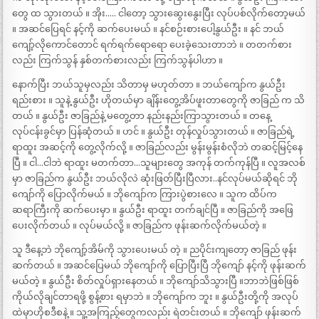
တွေ ထ သွားတယ် ။ အိုး….. ငါတော့ သွားဆွေးနွေးပြီး လုပ်ပစ်လိုက်တော့မယ်
။ အဆင်ပြေရင် နင့်ကို ဆက်ပေးမယ် ။ နင်စဉ်းစားပေါ့နွယ်ဦး ။ နင် ဘယ်
ကျော့်လိုကောင်တောင် ရက်ရက်ရောရော ပေးခဲ့သေးတာဘဲ ။ တတက်စား
လည်း ကြက်သွန် နှစ်တက်စားလည်း ကြက်သွန်ပါဟာ ။
နောက်ပြီး ဘယ်သူမှလည်း သိတာမှ မဟုတ်တာ ။ ဘယ်ကျော်က နွယ်ဦး
ရည်းစား ။ သူနဲ့ နွယ်ဦး ဟိုတယ်မှာ ချိန်းတွေ့အိပ်ဖူးတာတွေကို ဇာခြည် က သိ
တယ် ။ နွယ်ဦး ဇာခြည်နဲ့ မတွေ့တာ နည်းနည်းကြာသွားတယ် ။ တနေ့
လုပ်ငန်းခွင်မှာ ပြန်ဆုံတယ် ။ ဟင် ။ နွယ်ဦး တုန်လှုပ်သွားတယ် ။ ဇာခြည်ရဲ့
ရာထူး အဆင့်ကို တွေ့လိုက်လို့ ။ ဇာခြည်လည်း မွန်းမွန်းစံလိုဘဲ တဆင့်မြင့်နေ
ပြီ ။ ငါ…ငါဘဲ ရာထူး မတက်တာ…သူများတွေ အကုန် တက်ကုန်ပြီ ။ လူအလစ်
မှာ ဇာခြည်က နွယ်ဦး ဘယ်လိုလဲ ဆုံးဖြတ်ပြီးပြီလား..နင်လုပ်မယ်ဆိုရင် ဘို
ကျော်ကို ပြောလိုက်မယ် ။ ဘိုကျော်က ကြားပွဲစားလေ ။ သူက ထိပ်က
ဆရာကြီးကို ဆက်ပေးမှာ ။ နွယ်ဦး ရာထူး တက်ချင်ပြီ ။ ဇာခြည်ကို အဖြေ
ပေးလိုက်တယ် ။ လုပ်မယ်လို့ ။ ဇာခြည်က ဖုန်းဆက်လိုက်မယ်တဲ့ ။
သူ ဒီနေ့ဘဲ ဘိုကျော့်အိမ်ကို သွားပေးမယ် တဲ့ ။ ညပိုင်းကျတော့ ဇာခြည် ဖုန်း
ဆက်တယ် ။ အဆင်ပြေမယ် ဘိုကျော်ကို ပြောပြီးပြီ ဘိုကျော် နင့်ကို ဖုန်းဆက်
မယ်တဲ့ ။ နွယ်ဦး စိတ်လှုပ်ရှားနေတယ် ။ ဘိုကျော်သိသွားပြီ ။ဘာဘဲဖြစ်ဖြစ်
ကိုယ်လိုချင်တာရဖို့ စွန့်စား ရမှာဘဲ ။ ဘိုကျော်က ဘူး ။ နွယ်ဦးတို့ကို အလုပ်
ထဲမှာဟိုစဒီစနဲ့ ။ သူ့အကြည့်တွေကလည်း ရဲတင်းတယ် ။ ဘိုကျော် ဖုန်းဆက်