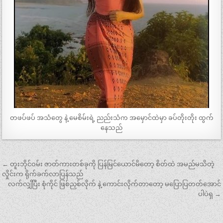
တဖပ်ဖပ် အသံတွေ နဲ့ မေစိမ်းရဲ့ ညည်းသံက အမှောင်ထဲမှာ ခပ်တိုးတိုး ထွက်
နေသည်
Post
← တူးဘိုင်ဝမ်း ဇာတ်ကားတစ်ခုကို ပြန်မြင်ယောင်မိတော့ စိတ်ထဲ အမည်မသိတဲ့
navigation
လှိုင်းက ရိုက်ခက်လာပြန်သည်
လက်လျှိပြီး စုံကိုင် ဖြစ်ညှစ်လိုက် နဲ့ ကောင်းလိုက်တာတော့ မပြောပြတတ်အောင်
ပါပဲရှ →