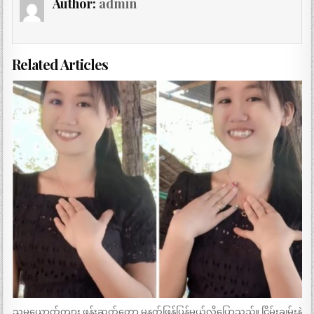
Author:
admin
Related Articles
သူမယောက်ကျား ဖုန်းဆက်တော့ မနက်ဖြန်ပြန်မယ်လို့ပြောသည်။ ငြိမ်းချမ်းနဲ့