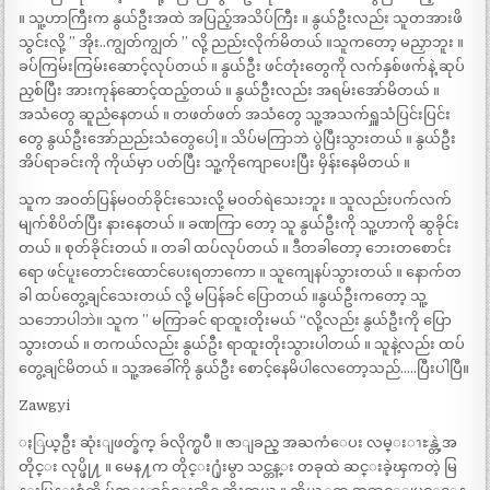
။ သူ့ဟာကြီးက နွယ်ဦးအထဲ အပြည့်အသိပ်ကြီး ။ နွယ်ဦးလည်း သူတအားဖိ
သွင်းလို့ ” အိုး..ကျွတ်ကျွတ် ” လို့ ညည်းလိုက်မိတယ် ။သူကတော့ မညှာဘူး ။
ခပ်ကြမ်းကြမ်းဆောင့်လုပ်တယ် ။ နွယ်ဦး ဖင်တုံးတွေကို လက်နှစ်ဖက်နဲ့ ဆုပ်
ညှစ်ပြီး အားကုန်ဆောင့်ထည့်တယ် ။ နွယ်ဦးလည်း အရမ်းအော်မိတယ် ။
အသံတွေ ဆူညံနေတယ် ။ တဖတ်ဖတ် အသံတွေ သူ့အသက်ရှူသံပြင်းပြင်း
တွေ နွယ်ဦးအော်ညည်းသံတွေပေါ့ ။ သိပ်မကြာဘဲ ပွဲပြီးသွားတယ် ။ နွယ်ဦး
အိပ်ရာခင်းကို ကိုယ်မှာ ပတ်ပြီး သူ့ကိုကျောပေးပြီး မှိန်းနေမိတယ် ။
သူက အဝတ်ပြန်မဝတ်ခိုင်းသေးလို့ မဝတ်ရဲသေးဘူး ။ သူလည်းပက်လက်
မျက်စိပိတ်ပြီး နားနေတယ် ။ ခဏကြာ တော့ သူ နွယ်ဦးကို သူ့ဟာကို ဆွခိုင်း
တယ် ။ စုတ်ခိုင်းတယ် ။ တခါ ထပ်လုပ်တယ် ။ ဒီတခါတော့ ဘေးတစောင်း
ရော ဖင်ပူးတောင်းထောင်ပေးရတာကော ။ သူကျေနပ်သွားတယ် ။ နောက်တ
ခါ ထပ်တွေ့ချင်သေးတယ် လို့ မပြန်ခင် ပြောတယ် ။နွယ်ဦးကတော့ သူ့
သဘောပါဘဲ။ သူက ” မကြာခင် ရာထူးတိုးမယ် “လို့လည်း နွယ်ဦးကို ပြော
သွားတယ် ။ တကယ်လည်း နွယ်ဦး ရာထူးတိုးသွားပါတယ် ။ သူနဲ့လည်း ထပ်
တွေ့ချင်မိတယ် ။ သူ့အခေါ်ကို နွယ်ဦး စောင့်နေမိပါလေတော့သည်…..ပြီးပါပြီ။
Zawgyi
ႏြယ္ဦး ဆုံးျဖတ္ခ်က္ ခ်လိုက္ၿပီ ။ ဇာျခည္ အႀကံေပး လမ္းၫႊန္တဲ့အ
တိုင္း လုပ္ဖို႔ ။ မေန႔က တိုင္း႐ုံးမွာ သင္တန္း တခုထဲ ဆင္းခဲ့ၾကတဲ့ မြ