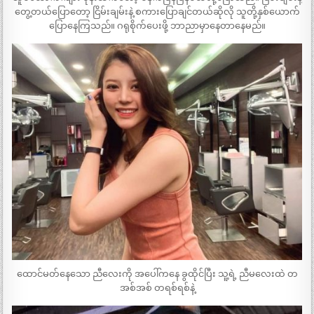
တွေ့တယ်ပြောတော့ ငြိမ်းချမ်းနဲ့ စကားပြောချင်တယ်ဆိုလို သူတို့နှစ်ယောက်
ပြောနေကြသည်။ ဂရုစိုက်ပေးဖို့ ဘာညာမှာနေတာနေမည်။
ထောင်မတ်နေသော ညီလေးကို အပေါ်ကနေ ခွထိုင်ပြီး သူ့ရဲ့ ညီမလေးထဲ တ
အစ်အစ် တရစ်ရစ်နဲ့