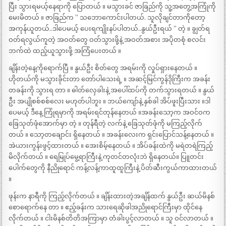
ပြီး သွားရမယ့်နေရာကို ပြောတယ် ။ မသွားခင် ဇာခြည်ကို သူ့အတွေ့အကြုံကို
မေးမိတယ် ။ ဇာခြည်က ” သဘောကောင်းပါတယ်. သူလိုချင်တာကိုတော့
အကုန်ယူတယ်..ဒါပေမယ့် ပေးရကျိုးနပ်ပါတယ်..နွယ်ဦးရယ် ” တဲ့ ။ ချွတ်ရ
ဝတ်ရလွယ်ကူတဲ့ အဝတ်တွေ ဝတ်သွားဖို့နဲ့ အဝတ်အစား အပိုတစုံ စလင်း
ဘက်ထဲ ထည့်ယူသွားဖို့ အကြံပေးတယ် ။
ချိန်းတဲ့နေ့ကိုရောက်ပြီ ။ နွယ်ဦး စိတ်တွေ အရမ်းကို လှုပ်ရှားနေတယ် ။
ဟိုတယ်ကို မသွားခိုင်းတာ တော်ပါသေးရဲ့ ။ အဆင့်မြင်ကွန်ဒိုကြီးက အခန်း
တခန်းကို သွားရ တာ ။ ဓါတ်လှေခါးနဲ့ အပေါ်ထပ်ကို တက်သွားရတယ် ။ နွယ်
ဦး အပျိုစစ်စစ်လေး မဟုတ်ပါဘူး ။ ဘယ်ကျော်နဲ့ နှစ်ခါ အိပ်ဖူးပြီးသား ။ဒါ
ပေမယ့် ဒီနေ့ ကြုံရမှာကို အရမ်းရင်တုန်နေတယ် ။အခန်းသော့က အဝင်ဝက
ခြေသုတ်ဖုံအောက်မှာ တဲ့ ။ တုန်ရီတဲ့ လက်နဲ့ ခြေသုတ်ဖုံကို မကြည့်လိုက်
တယ် ။ သော့တချောင်း ရှိနေတယ် ။ အခန်းလေးက ရှင်းပြောင်သန့်နေတယ် ။
အဲယားကွန်းဖွင့်ထားတယ် ။ အေးစိမ့်နေတယ် ။ အိပ်ခန်းထဲကို မရဲတရဲကြည့်
မိလိုက်တယ် ။ ရေမြုပ်မွေ့ရာကြီးနဲ့ ကုတင်တလုံးဘဲ ရှိနေတယ်။ ပြူတင်း
ပေါက်တွေကို နီညိုရောင် ကန့်လန့်ကာထူထူကြီးနဲ့ ပိတ်ဆီးကွယ်ကာထားတယ်
။
ဖုန်းက နာရီကို ကြည့်လိုက်တယ် ။ ချိန်းထားတဲ့အချိန်ထက် နွယ်ဦး ဆယ်မိနစ်
စောရောက်နေ တာ ။ ဧည့်ခန်းက သားရေဆိုဖါအညိုရောင်ကြီးမှာ ထိုင်နေ
လိုက်တယ် ။ ငါးမိနစ်တိတိအကြာမှာ တံခါးပွင့်လာတယ် ။ သူ ဝင်လာတယ် ။