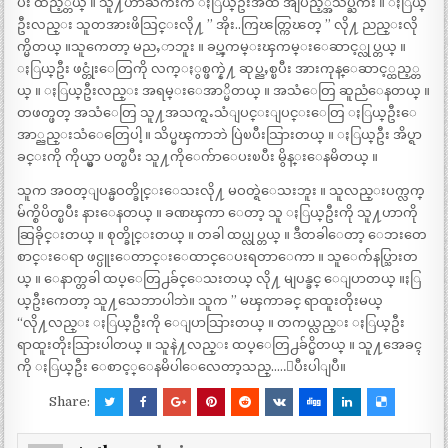
ပီး ထည့္တယ္ ။ သူ႔ဟာႀကီးက ႏြယ္ဦးအထဲ အျပည့္အသိပ္ႀကီး ။ ႏြယ္
ဦးလည္း သူတအားဖိသြင္းလို႔ ” အိုး..ကြၽတ္ကြၽတ္ ” လို႔ ညည္းလို
က္မိတယ္ ။သူကေတာ့ မညႇာဘူး ။ ခပ္ၾကမ္းၾကမ္းေဆာင့္လုပ္တယ္ ။
ႏြယ္ဦး ဖင္တုံးေတြကို လက္ႏွစ္ဖက္နဲ႔ ဆုပ္ညႇစ္ၿပီး အားကုန္ေဆာင့္ထည့္တ
ယ္ ။ ႏြယ္ဦးလည္း အရမ္းေအာ္မိတယ္ ။ အသံေတြ ဆူညံေနတယ္ ။
တဖတ္ဖတ္ အသံေတြ သူ႔အသက္ရႉသံျပင္းျပင္းေတြ ႏြယ္ဦးေ
အာ္ညည္းသံေတြေပါ့ ။ သိပ္မၾကာဘဲ ပြဲၿပီးသြားတယ္ ။ ႏြယ္ဦး အိပ္ရာ
ခင္းကို ကိုယ္မွာ ပတ္ၿပီး သူ႔ကိုေက်ာေပးၿပီး မွိန္းေနမိတယ္ ။
သူက အဝတ္ျပန္မဝတ္ခိုင္းေသးလို႔ မဝတ္ရဲေသးဘူး ။ သူလည္းပက္လက္
မ်က္စိပိတ္ၿပီး နားေနတယ္ ။ ခဏၾကာ ေတာ့ သူ ႏြယ္ဦးကို သူ႔ဟာကို
ဆြခိုင္းတယ္ ။ စုတ္ခိုင္းတယ္ ။ တခါ ထပ္လုပ္တယ္ ။ ဒီတခါေတာ့ ေဘးတေ
စာင္းေရာ ဖင္ပူးေတာင္းေထာင္ေပးရတာေကာ ။ သူေက်နပ္သြားတ
ယ္ ။ ေနာက္တခါ ထပ္ေတြ႕ခ်င္ေသးတယ္ လို႔ မျပန္ခင္ ေျပာတယ္ ။ႏြ
ယ္ဦးကေတာ့ သူ႔သေဘာပါဘဲ။ သူက ” မၾကာခင္ ရာထူးတိုးမယ္
“လို႔လည္း ႏြယ္ဦးကို ေျပာသြားတယ္ ။ တကယ္လည္း ႏြယ္ဦး
ရာထူးတိုးသြားပါတယ္ ။ သူနဲ႔လည္း ထပ္ေတြ႕ခ်င္မိတယ္ ။ သူ႔အေခၚ
ကို ႏြယ္ဦး ေစာင့္ေနမိပါေလေတာ့သည္…..ျပီးပါျပီ။
Share: