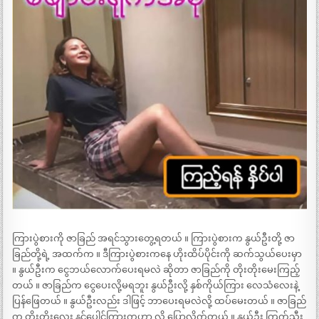
ကြားပွဲစားကို ဇာခြည် အရင်သွားတွေ့ရတယ် ။ ကြားပွဲစားက နွယ်ဦးတို့ ဇာ
ခြည်တို့ရဲ့ အထက်က ။ ဒီကြားပွဲစားကနေ ဟိုးထိပ်ပိုင်းကို ဆက်သွယ်ပေးမှာ
။ နွယ်ဦးက ငွေဘယ်လောက်ပေးရမလဲ ဆိုတာ ဇာခြည်ကို တိုးတိုးမေးကြည့်
တယ် ။ ဇာခြည်က ငွေပေးလို့မရဘူး နွယ်ဦးလို့ နှစ်ကိုယ်ကြား လေသံလေးနဲ့
ပြန်ဖြေတယ် ။ နွယ်ဦးလည်း ဒါဖြင့် ဘာပေးရမလဲလို့ ထပ်မေးတယ် ။ ဇာခြည်
က တိုးတိုးလေး နင့်ပေါင်ကြားကဟာ လို့ ပြောလိုက်တယ် ။ နွယ်ဦး ကြက်သီး