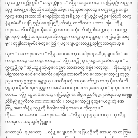
သူ ယက္တာ ရပ္လိုက္ၿပီး ” ေမွာက္လိုက္….” လို႔ ေျပာတယ္ ။ ႏြယ္ဦးလည္း
သူ႔ အမိန႔္ေတြကို တေသြမတိမ္း လိုက္နာေနတယ္ ။ ပက္လက္ကေန ေမွာ
က္ရက္ အေနအထားကို ေရာက္သြားတဲ့အခ်ိန္ သူ ႏြယ္ဦး ဖင္တုံးေတြကို လက္
နဲ႔ၿဖဲၿပီး ႏြယ္ဦး ခေရပြင့္ကို လ်ာနဲ႔ ကလိတယ္ ။ အား…အိုး….အို႔……
အင္း…. လ်ာထိပ္ကို စအိုေပါက္ထဲ အတင္းထိုး လ်ာနဲ႔ ဖိယက္တယ္ ။ တဆက္ထဲ
ရွိေနတဲ့ အကြဲေၾကာင္းကိုလည္း ယက္တယ္ ။ စုတ္တယ္ ။ ႏြယ္ဦး အရ
မ္း တုန္ခါလာရၿပီး စိတ္ေတြ ျပင္းျပင္းထန္ထန္ ထႂကြလာရတယ္ ။
သူက ” ေကာင္းလား ” လို႔ ေမးေတာ့ ေခါင္းညႇိမ့္ျပၿပီး ” ေ
ကာင္းတယ္ ေကာင္းတယ္…..” လို႔ဆက္တိုက္ ျပန္ေျပာမိတယ္ ။ ” ပ
က္လက္လွန္လိုက္ ” အို ..သူ႔ကိုယ္ေပၚမွာ ဘာအဝတ္မွ မရွိေတာ့ဘူး…..အိုး…သူ႔ေ
ပါင္ၾကားက ေငါေငါႀကီး ႂကြေန တာႀကီးက ေတာ္ေတာ့္ကို တုတ္လ
ည္းတုတ္ ရွည္လည္းရွည္တယ္ ။ ႀကဳံဖူးတဲ့ ဘယ္ေက်ာ့္ဟာ ထက္ ပိုႀကီးလိ
မ့္မယ္ ။ ပိုၿပီး ၾကည့္ရတာ အသဲယားစရာေကာင္းတယ္ ။ ” စုတ္ေပးမ
လား….” လို႔ သူေမးေတာ့ ႏြယ္ဦး ေခါင္းညႇိမ့္ျပမိရတယ္ ။ဒစ္ဖူး
ညိဳစိမ့္စိမ့္ႀကီးက ကားကားႀကီး ။ ဘယ္ေက်ာ့္ကို စုတ္ေပးဖူးတဲ့ အေ
တြ႕အႀကဳံနဲ႔ သူ႔ကို စိတ္ပါလက္ပါ စုတ္ေပး လိုက္တယ္ ။ ”
အိုး……..အား….အား……..ဟင္း…..အီး…..”လို႔ သူ ညည္းတယ္ ။ သူ သိပ္ၾ
ကာၾကာ အစုတ္မခံႏိုင္ဘူး ။
ေတာ္ၿပီ ..ရပ္ေတာ့ ….. လို႔ ေျပာၿပီး ႏြယ္ဦးကို အေပၚ က တက္ခြၿ