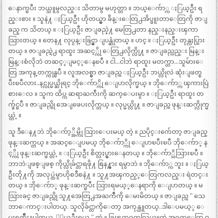
ေနာက္ၿပီး ဘယ္သူမွလည္း သိတာမွ မဟုတ္တာ ။ ဘယ္ေက်ာ္က ႏြယ္ဦး ရ
ည္းစား ။ သူနဲ႔ ႏြယ္ဦး ဟိုတယ္မွာ ခ်ိန္းေတြ႕အိပ္ဖူးတာေတြကို ဇာျ
ခည္ က သိတယ္ ။ ႏြယ္ဦး ဇာျခည္နဲ႔ မေတြ႕တာ နည္းနည္းၾကာ
သြားတယ္ ။ တေန႔ လုပ္ငန္းခြင္မွာ ျပန္ဆုံတယ္ ။ ဟင္ ။ ႏြယ္ဦး တုန္လႈပ္သြား
တယ္ ။ ဇာျခည္ရဲ႕ ရာထူး အဆင့္ကို ေတြ႕လိုက္လို႔ ။ ဇာျခည္လည္း မြန္း
မြန္းစံလိုဘဲ တဆင့္ျမင့္ေနၿပီ ။ ငါ…ငါဘဲ ရာထူး မတက္တာ…သူမ်ားေ
တြ အကုန္ တက္ကုန္ၿပီ ။ လူအလစ္မွာ ဇာျခည္က ႏြယ္ဦး ဘယ္လိုလဲ ဆုံးျဖတ္ၿ
ပီးၿပီလား..နင္လုပ္မယ္ဆိုရင္ ဘိုေက်ာ္ကို ေျပာလိုက္မယ္ ။ ဘိုေက်ာ္က ၾကားပြဲ
စားေလ ။ သူက ထိပ္က ဆရာႀကီးကို ဆက္ေပးမွာ ။ ႏြယ္ဦး ရာထူး တ
က္ခ်င္ၿပီ ။ ဇာျခည္ကို အေျဖေပးလိုက္တယ္ ။ လုပ္မယ္လို႔ ။ ဇာျခည္က ဖုန္းဆက္လိုက္မ
ယ္တဲ့ ။
သူ ဒီေန႔ဘဲ ဘိုေက်ာ့္အိမ္ကို သြားေပးမယ္ တဲ့ ။ ညပိုင္းက်ေတာ့ ဇာျခည္
ဖုန္းဆက္တယ္ ။ အဆင္ေျပမယ္ ဘိုေက်ာ္ကို ေျပာၿပီးၿပီ ဘိုေက်ာ္ န
င့္ကို ဖုန္းဆက္မယ္တဲ့ ။ ႏြယ္ဦး စိတ္လႈပ္ရွားေနတယ္ ။ ဘိုေက်ာ္သိသြားၿပီ ။
ဘာဘဲျဖစ္ျဖစ္ ကိုယ္လိုခ်င္တာရဖို႔ စြန႔္စား ရမွာဘဲ ။ ဘိုေက်ာ္က ဘူး ။ ႏြယ္
ဦးတို႔ကို အလုပ္ထဲမွာဟိုစဒီစနဲ႔ ။ သူ႔အၾကည့္ေတြကလည္း ရဲတင္း
တယ္ ။ ဘိုေက်ာ္ ဖုန္းဆက္ၿပီး သြားရမယ့္ေနရာကို ေျပာတယ္ ။ မ
သြားခင္ ဇာျခည္ကို သူ႔အေတြ႕အႀကဳံကို ေမးမိတယ္ ။ ဇာျခည္က ” သေ
ဘာေကာင္းပါတယ္. သူလိုခ်င္တာကိုေတာ့ အကုန္ယူတယ္..ဒါေပမယ့္ ေ
ပးရက်ိဳးနပ္ပါတယ္..ႏြယ္ဦးရယ္ ” တဲ့ ။ ခြၽတ္ရဝတ္ရလြယ္ကူတဲ့ အဝတ္ေတြ ဝ