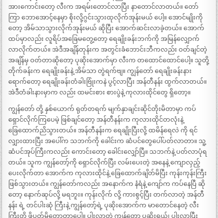
အားကောင်းတော့ လီးက အရမ်းတောင်လာပြီး နာတောင်လာတယ်။ တော်
ကြာ ဘောအောင့်နေမှာ စိုးလို့ဂွင်းသွားထုလိုက်အုန်းမယ် ပေါ့။ အောင်မျိုးကို
တော့ အိမ်သာသွားလိုက်အုန်းမယ် ဆိုပြီး အောက်ဆင်းလာခဲ့တယ်။ အောက်
ထပ်မှာလည်း လူရိပ်အခြေမတွေ့တော့ ရေချိုးခန်းဘက်ကို အမြန်လျှောက်
လာလိုက်တယ်။ အဲဒီအချိန်တုန်းက အတွင်းခံဘောင်းဘီကလည်း ဝတ်ချင်တဲ့
အချိန်မှ ဝတ်တာဆိုတော့ ပုဆိုးအောက်မှာ လီးက တထောင်ထောင်ပေါ့။ သူတို့
တိုက်ခန်းက ရေချိုးခန်းနဲ့ အိမ်သာ တွဲရက်ဗျ။ ကျွန်တော် ရေချိုးခန်းနား
ရောက်တော့ ရေချိုးခန်းတံခါးဗြုံးကနဲ ပွင့်လာပြီး အန်တီနန်း ထွက်လာတယ်။
အဲဒီတံခါးနားမှာက လည်း ထမင်းစား စားပွဲနဲ့ ကုလားထိုင်တွေ ရှိတော့။
ကျွန်တော် တို့ နှစ်ယောက် ရုတ်တရက် မျက်နှာချင်းဆိုင်တိုးမိတာမှာ ကပ်
ရှောင်လိုက်ကြပေမဲ့ ဖြစ်ချင်တော့ အန်တီနန်းက ကုလားထိုင်တလုံးနဲ့
ခြေထောက်ညိသွားတယ်။ အန်တီနန်းက ရေချိုးပြီးလို့ ထမိန်ရေလဲ ကို ရင်
လျှားထားပြီး အပေါ်က သဘက်ကို ခေါင်းက ဆံပင်တွေပေါ်ပတ်လာတာ။ သူ့
ဆံပင်အုပ်ကြီးကလည်း ကောင်းတော့ ခေါင်းလျှော်ပြီ။ သဘက်နဲ့ ပတ်လာပုံရ
တယ်။ သူက ကျွန်တော့်ကို ရှောင်လိုက်ပြီး လမ်းပေးတဲ့ အနေနဲ့ ကျောလှည့်
ပေးလိုက်တာ အောက်က ကုလားထိုင်နဲ့ ခြေထောက်ချိတ်မိပြီး ကုန်းကုန်းကြီး
ဖြစ်သွားတယ်။ ကျွန်တော်ကလည်း အနောက်က နံရံနဲ့ ကျော်က ကပ်နေပြီ ဆို
တော့ နောက်ဆုပ်လို့ မရဘူး။ ကုန်းလိုက် လို့ ကားစွင့်ပြီး တက်လာတဲ့ အန်တီ
နန်း ရဲ့ တင်ပါးဆုံ ကြီးနဲ့ ကျွန်တော့်ရဲ့ ပုဆိုးအောက်က မာတောင်နေတဲ့ လီး
ကြီးတို့ ဖိပွတ်မိတော့တာပေါ့။ ပါးလွာတဲ့ ကျွန်တော့ ပုဆိုးရယ်၊ ပါးလွာပြီး