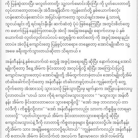
ကို ပြန်ဆွဲထားပြီး မလွတ်တာတို့၊ သူ့လက်မောင်းအိုးကြီး ကို ပွတ်ပေးတာတို့
လုပ်လာတော့တာပေါ့။ အဲဒီအချိန်ထိက ကျွန်တော်တို့ နှစ်ယောက်စလုံး
ဟန်ဆောင်ပန်ဆောင်ပဲ၊ အပြင်ပန်းကတော့ သူငယ်ချင်းအမေ နဲ့ သားရဲ့
သူငယ်ချင်း တို့ ရင်းရင်းနှီးနှီး ဆက်ဆံတဲ့ ပုံပဲ ဖြစ်နေကြပြီး အတွင်းစိတ်တွေ
က ဖောက်ပြန် နေခဲ့ကြတာပေါ့။ အဲလို အခြေအနေမျိုး ရောက်လာမှ ပဲ နှစ်
ယောက်ထဲ လွတ်လွတ်လပ်လပ် တွေ့ရဖို့က တော်တော့် ကို အခွင့်အရေးနည်း
တာပဲ။ အဲလိုနဲ့ ကျောင်းတွေ ပြန်ဖွင့်လာရော။ တနေ့တော့ အောင်မျိုးဆီက သူ့
အဖေ ခရီးထွက်သွားတယ်ဆိုတာ သိရတယ် ။
အန်တီနန်းနဲ့ နှစ်ယောက်ထဲ တွေ့ဖို့ အခွင့်အရေးရပြီ ဆိုပြီး နောက်တနေ့ အောင်
မျိုးကိုတော့ ဒီနေ့ အိမ်က ခိုင်းထားတဲ့ အလုပ်ရှိလို့ ဆိုပြီး အကြောင်းပြလို့
ကျောင်းမသွားတော့ပဲ အောင်မျိုးတို့ အိမ်ထွက်လာခဲ့တယ်။ အောင်မျိုးတို့အိမ်
တံခါးခေါက်လိုက်တော့ အန်တီနန်း တံခါးလာဖွင့်တယ်။ ကျွန်တော့်ကို တွေ့
လိုက်တော့ အံအားသင့် သွားသလို ဖြစ်သွားပြီးမှ မျက်နှာက အပြုံးပန်းလေးပွ
င့်လာတယ်။ “ဟယ် သား ကိုရဲ ကျောင်းမသွားဘူးလား “ “မသွားဘူး အန်တီ
နန်း အိမ်က ခိုင်းထားတာလေး သွားစရာရှိလို့” “အော် အခု ဘာလာလုပ် တာ
လဲဒီကို ၊ ကိစ္စရှိလို့လား” “အော် အန်တီနန်းကလည်း သားက ကိစ္စရှိမှ လာရမှာ
လားလို့” “ဟုတ်ပါဘူးကွယ် အိမ်က ခိုင်းထားတာသွားစရာရှိလို့ ဆိုပြီး
ကျောင်းမသွားပဲနဲ့ ဒီကို လာတာမို့ ကိစ္စတခုခုများ ရှိနေလားလို့ပါ။ အန်တီနန်း
တို့အိမ်က သား အချိန်မရွေးလာလို့ရပါတယ်” “ကျွန်တော်ကလည်း အန်တီနန်း
ကို စတာပါ။ အိမ်က ခိုင်းလိုက်တဲ့ အလုပ်က ဒီနားမှာလေ၊ အဲဒါ လမ်းကြုံ