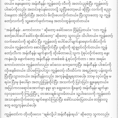
တယ်။ ခနနေတော့ အန်တီနန်း ကျွန်တော့် လီးကို အတင်းညှစ်ပြီး ကျွန်တော့်
ပါးစပ်ကိုလည်း အတင်းစုပ်နမ်းလာလို့ သူပြီးတော့မယ် ဆိုပြီး လက်ကို ညှော
င်းနေတာ အံကြိတ်ပြီး အတင်း ဖိလိုးပေးလိုက်တယ်။ ပြီးသွားတော့ သူ ကျွန်
တော့်လက်ကို သူ့စောက်ဖုတ်ကနေ အတင်းထွန်းထုတ်တယ်။
“အန်တီနန်း ..ကောင်းလား “ ဆိုတော့ ခေါင်းလေး ငြိမ့်ပြတယ်။ “လာ ကျွန်
တော့်ပေါင်ပေါ် ခေါင်းအုံးအိပ်တော့” ဆိုတော့ သူလည်း သိပါတယ်။ ကျွန်တော့်
လက်မောင်းကို ဆွဲဆိပ် ပြီး ကျွန်တော့် ပေါင်ပေါ် မျက်နှာမှောက်အိပ်လိုက်
တယ်။ ကျွန်တော်က စောင်ခြုံလိုက်ပြီး ပုဆိုးကို ဆွဲချွတ်လိုက်တယ်။ ကျွန်
တော့်လီးက အန်တီနန်း မျက်နှာကို ထိုးမိတာပေါ့ သူက ငုံစုပ်လိုက်တော့ နွေး
ကနဲပေါ့။ နောက်တော့ အန်တီနန်း တစစ်စစ် နဲ့ စုပ်လိုက်တာ ၊ အား အရမ်း
ကောင်းတာပဲ။ ကျွန်တော်လည်း ဖင်လေး ကော့ကော့ပြီး အန်တီနန်း ပါးစပ်ကို
လိုးနေမိတယ်။ သိပ်မကြာပါဘူး ကျွန်တော့် လီးထိပ်က အရည်တွေ ပန်းထွက်
ပြီးပြီးသွားတယ်။ အန်တီနန်းလည်း အကုန်မျိုချရတာပေါ့။ ဘာမှ လုပ်လို့မှ မ
ရပဲ။ ပြီးမှ ခုံပေါ်မှာ အတည့်ပြန်ထိုင်ပြီး အသက်ကို ပြင်းပြင်း ရွုနေရတယ်။
အပြင်ကလရောင်အောက်မှာ နဖူး မှာ ချွေးလေး စို့နေတဲ့ အန်တီနန်း မျက်နှာ
လှလှလေးကို ကြည့်ပြီးူ တအားချစ်သွားမိတယ်။ သူ့ပါးလေးကို ကျွန်တော်
အသာနမ်းလိုက်တော့ မျက်မှောင်ကြုပ်ပြီး ခေါင်းယမ်းပြတယ်။ တခြားလူ
တွေ တွေ့ကုန်မယ်ပေါ့။
ကျွန်တော်က တိုးတိုးလေး “ချစ်လို့ပါ အန်တီနန်းရယ်” ဆိုတော့ သူကလည်း