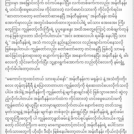
ကြားမှာ အမြှောင်းလိုက် ဝင်ကပ်နေပါပြီ။ လက်တစ်ဖက်ကလည်း အန်တီနန်း
ရဲ့ ဟင်းအိုးမွေယောင်းမ ကိုင်ထားတဲ့ လက်မောင်းသားကို ကိုင်လိုက်ရင်း။
“ဆာတာကတော့ တော်တော်ဆာနေပြီ အန်တီနန်းရေ” အန်တီနန်း ထမိန်
အောက်မှာလည်း အတွင်းခံမဝတ်ထားဘူးထင်ပါရဲ့ ဖင်သား အေးအေး ကြီး
တွေကြား ကျွန်တော့်လီးကြီးရဲ့ ပူပူနွေးနွေး အထိအတွေ့ကြောင့် တစ်ချက်တုန်
ကနဲ ဖြစ်သွားတာ သိလိုက်ပါတယ်။ “အင်း ခဏလေးပါ၊ ရခါနီး နေပါပြီ သား
ရဲ့” အန်တီနန်းရဲ့ အသံ ကလည်း နည်းနည်းလေး လည်ချောင်းကပ်နေသလို
ဖြစ်နေပါတယ်၊ ကျွန်တော်လည်း တော်တော်တော့ တင်းနေပြီ ဖြစ်လို့ သာမန်
ဆင်ခြင်တုန်တရားတွေ ပျောက်ကုန်ပါပြီ။ အနောက်ကနေပြီး အန်တီနန်း ရဲ့ ခါး
လေးကို သိုင်းဖက်လိုက်ပြီး သူ့နားရွက်အောက်က လည်တိုင်လေးကို နမ်းရွုံ့
လိုက်မိပါတော့တယ်။
“မကောင်းဘူးထင်တယ် သားရယ်နော်” အန်တီနန်းက မရုန်းပဲ နဲ့ အသံတိုးတိုး
လေး တုန်တုန်ရီရီ နဲ့ ပြောလာတာဟာ ကျွန်တော့်ကို ရဲဆေးတင်ပေးလိုက်သလို
ပါပဲ။ အဲဒါနဲ့ အန်တီနန်းကို ကျွန်တော်နဲ့ မျက်နှာချင်းဆိုင် ဖြစ်သွားအောင် ဆွဲလှ
ည့်လိုက်ပါတယ်။ အန်တီနန်းလက်ထဲက ကိုင်ထားတဲ့ ဟင်းမွေယောင်းမကို
ကျွန်တော်ပဲ ဆွဲယူပြီး ဘေးမှာချထားလိုက်တယ်။ နောက်တော့ တတ်သမျှ
မှတ်သမျှနဲ့ အန်တီနန်း မျက်နှာ တစ်ခုလုံး နမ်းရွုပ်ပြီး အန်တီနန်းရဲ့ နူတ်ခမ်း
ထူထူကြီးတွေကို ပါ ကျွန်တော့နူတ်ခမ်းနဲ့ ဖိကပ်စုပ်နမ်းလိုက်ပါတယ်။ ကျွန်
တော့် လိင်တံကြီးက တော့ မာကျောတောင့်တင်းလို့ အန်တီနန်းရဲ့ ပေါင်သား
ဗိုက်သားတွေကို ဟိုထိုး ဒီထိုး ဖြစ်နေပါတော့တယ်။ အန်တီနန်း ကိုယ်လုံးကြီး