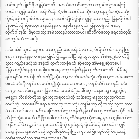
ဟင်းချက်ပြုတ်ဖို့ ကျန်ခဲ့တယ်၊ အငယ်ကောင်တွေက ကျောင်းသွားနေကြ
တယ်။ ကျွန်တော်က အန်တီနန်း နဲ့ နှစ်ယောက်ထဲ ဆိုတော့ နေချင်ပေမဲ့လည်း
ကိုယ့်ကိုယ်ကို စိတ်မလုံတော့ အောင်မျိုးမရှိရင် ကျွန်တော်လည်း ပြန်လိုက်ပါ
အုံးမယ်လို့ ဆိုတော့၊ အန်တီနန်းက နေပါအုန်းကွယ် ပြန်လာမှာပါ စောင့်
လိုက်ပါအုန်း၊ ဒီမှာလည်း အမဲသားနပ်ထားတယ်၊ ဆိုလိုက်တော့ ရေငတ်တုန်း
ရေတွင်းထဲ ကျပေါ့။
အင်း အဲဒါဆိုလဲ နေမယ် ဘာကူညီပေးရအုန်းမလဲ ပေါ့ မီးဖိုထဲ ဝင် ရောဖို့ ကြံ
ရော။ အန်တီနန်းက ချက်ပြုတ်ပြီးသွားပါပြီ တဲ့ သွားသွား အိမ်ရှေ့မှာပဲ တီဗွီ
သွားကြည့်နေလိုက် အန်တီ ထွက်လာခဲ့မယ် ဆိုတော့ အိမ်ရှေ့ဆိုဖာပေါ်
ပြန်လာထိုင်နေရတာပေါ့။ ခဏနေတော့ အန်တီနန်း ထွက်လာတယ်၊ အိမ်နေ
ရင်း ရင်ဖုံး လက်ပြတ်အင်္ကျီနဲ့ ဆိုတော့ လက်မောင်းလုံးကြီးတွေက ဝင်းနေတာ
ပဲ။ ဆံပင်ကိုလည်း တပတ်လျှိုထုံးထားသေးတော့ လည်တိုင်ကလည်း ရှင်း
ကျော့နေတာပဲ။ သူက ပြောတယ် အောင်မျိုးခေါင်းမှာ သန်းတွေ တွေ့လို့တဲ့
မနေ့က ဘီးစိတ်တိုက် ရှင်းလိုက်ရတယ်တဲ့ သန်းတွေ မနည်းဘူးထွက်လာ
တယ်တဲ့၊ သားခေါင်းရော မယားဘူးလားတဲ့။ ကျွန်တော့ ကိုလည်း သူက သား
ပဲ ခေါ်တယ်လေ။ အင်း မပြောတတ်ဘူး အန်တီနန်း ဆိုတော့ လာဒီမှာ ထိုင် အန်
တီ ကြည့်ပေးမယ် ဆိုပြီး ခေါ်တယ်။ သူထိုင်နေတဲ့ ဆိုဖာရှေ့မှာပဲ ကျွန်တော်က
ကြမ်းပေါ်မှာ သူ့ကို ကျောပေး တီဗွီကို မျက်နှာမူပြီးထိုင်လိုက်တယ်။ ကျွန်
တော့် နံဘေးနှစ်ဘက်ကို သူ့ပေါင်နှစ်လုံးကြား မှာ ထိပြီး ထိုင်လိုက်ရတာနဲ့
ကျွန်တော့်လီးက အသေတောင်နေပြီ။