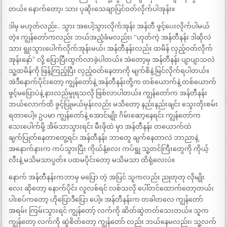
တယ်။ နောက်တော့၊ သား ပုဆိုးသေချာပြင်ဝတ်လိုက်ပါအုန်း။
ဒါမှ မဟုတ်လည်း.. သွား အပေါ့သွားလိုက်အုန်း အန်တီ ဖွင့်ပေးလိုက်ပါမယ်
တဲ့။ ကျွန်တော်ကလည်း ဘယ်အညံ့ခံမလည်း၊ “ဟုတ်ကဲ့ အန်တီနန်း ဒါဆိုလဲ
သား ရွုးသွားပေါက်လိုက်အုန်းမယ်၊ အန်တီနန်းလည်း ထမိန် လှည့်ဝတ်လိုက်
အုန်းနော်” လို့ ပြောပြီးထွက်လာခဲ့ပါတယ်။ အဲတော့မှ အန်တီနန်း ပျာပျာသလဲ
သူ့ထမိန်ကို ဖြန့်ကြည့်ပြီး လှည့်ဝတ်နေတာကို မျက်စိနဲ့ မြင်လိုက်ရပါတယ်။
အဲဒီနောက်ပိုင်းတော့ ကျွန်တော်နဲ့ အန်တီနန်းတို့က တစ်ယောက်နဲ့ တစ်ယောက်
ဖွင့်မပြောပဲနဲ့ နားလည်မွုရသလို ဖြစ်လာပါတယ်။ ကျွန်တော်က အန်တီနန်း
ဘယ်လောက်ထိ ခွင့်ပြုမယ်မှန်းလည်း မသိတော့ နည်းနည်းချင်း သွေးတိုးစမ်း
ရတာပေါ့။ ဥပမာ ကျွန်တော်နဲ့ အောင်မျိုး ဂိမ်းဆော့နေရင်း ကျွန်တော်က
သေးပေါက်မို့ အိမ်သာသွားရင်း မီးဖိုထဲ မှာ အန်တီနန်း တယောက်ထဲ
ချက်ပြုတ်နေတာတွေ့ရင်၊ အန်တီနန်း ဘာတွေ ချက်နေတာလဲ ဘာညာနဲ့
အနောက်နားက ကပ်သွားပြီး ကိုယ်နံ့လေး ကပ်ရွု သူ့တင်ကြီးတွေကို ကိုယ့်
လီးနဲ့ မသိမသာပွတ်။ ပထမပိုင်းတော့ မသိမသာ ထိရုံလေးပဲ။
နောက် အန်တီနန်းကဘာမှ မပြော တဲ့ အပြင် သူကလည်း ညုတုတု လိုမျိုး
လေး ဆိုတော့ နောက်ပိုင်း လူလစ်ရင် လစ်သလို ပေါ်တင်ထောက်တော့တယ်၊
ပါးစပ်ကတော့ ဟိုပြောဒီပြော ပေါ့။ အန်တီနန်းက တခါတလေ ကျွန်တော်
အရမ်း ကြမ်းသွားရင် ကျွန်တော့် လက်ကို ဆိတ်ဆွဲတတ်သေးတယ်။ သူက
ကျွန်တော့ လက်ကို ဆွဲစိတ်တော့ ကျွန်တော် လည်း ဘယ်နေမလည်း၊ သူ့လက်