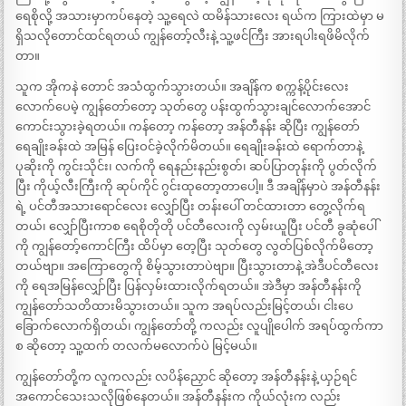
ရေစိုလို့ အသားမှာကပ်နေတဲ့ သူ့ရေလဲ ထမိန်သားလေး ရယ်က ကြားထဲမှာ မ
ရှိသလိုတောင်ထင်ရတယ် ကျွန်တော့်လီးနဲ့ သူ့ဖင်ကြီး အားရပါးရဖိမိလိုက်
တာ။
သူက အိုကနဲ တောင် အသံထွက်သွားတယ်။ အချိန်က စက္ကန့်ပိုင်းလေး
လောက်ပေမဲ့ ကျွန်တော်တော့ သုတ်တွေ ပန်းထွက်သွားချင်လောက်အောင်
ကောင်းသွားခဲ့ရတယ်။ ကန်တော့ ကန်တော့ အန်တီနန်း ဆိုပြီး ကျွန်တော်
ရေချိုးခန်းထဲ အမြန် ပြေးဝင်ခဲ့လိုက်မိတယ်။ ရေချိုးခန်းထဲ ရောက်တာနဲ့
ပုဆိုးကို ကွင်းသိုင်း၊ လက်ကို ရေနည်းနည်းစွတ်၊ ဆပ်ပြာတုန်းကို ပွတ်လိုက်
ပြီး ကိုယ့်လီးကြီးကို ဆုပ်ကိုင် ဂွင်းထုတော့တာပေါ့။ ဒီ အချိန်မှာပဲ အန်တီနန်း
ရဲ့ ပင်တီအသားရောင်လေး လျှော်ပြီး တန်းပေါ် တင်ထားတာ တွေ့လိုက်ရ
တယ်၊ လျှော်ပြီးကာစ ရေစိုတိုတို ပင်တီလေးကို လှမ်းယူပြီး ပင်တီ ခွဆုံပေါ်
ကို ကျွန်တော့်ကောင်ကြီး ထိပ်မှာ တေ့ပြီး သုတ်တွေ လွတ်ပြစ်လိုက်မိတော့
တယ်ဗျာ။ အကြောတွေကို စိမ့်သွားတာပဲဗျာ။ ပြီးသွားတာနဲ့ အဲဒီပင်တီလေး
ကို ရေအမြန်လျှော်ပြီး ပြန်လှမ်းထားလိုက်ရတယ်။ အဲဒီမှာ အန်တီနန်းကို
ကျွန်တော်သတိထားမိသွားတယ်။ သူက အရပ်လည်းမြင့်တယ်၊ ငါးပေ
ခြောက်လောက်ရှိတယ်၊ ကျွန်တော်တို့ ကလည်း လူပျိုပေါက် အရပ်ထွက်ကာ
စ ဆိုတော့ သူ့ထက် တလက်မလောက်ပဲ မြင့်မယ်။
ကျွန်တော်တို့က လူကလည်း လပိန်ညှောင် ဆိုတော့ အန်တီနန်းနဲ့ ယှဉ်ရင်
အကောင်သေးသလိုဖြစ်နေတယ်။ အန်တီနန်းက ကိုယ်လုံးက လည်း