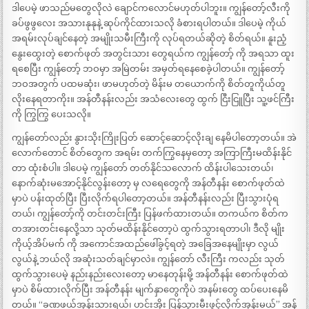
ဒါပေမဲ့ ဖာသည်မတွေလိုလဲ ချောင်ကလောင်မဟုတ်ပါဘူး။ ကျွန်တော့်လီးကို
ခပ်ဖွဖွလေး အသားနုနုနဲ့ ဆုပ်ကိုင်ထားသလို ခံစားရပါတယ်။ ဒါပေမဲ့ ကိုယ်
အရမ်းလုပ်ချင်နေတဲ့ အမျိုးသမီးကြီးကို လုပ်ရတယ်ဆိုတဲ့ စိတ်ရယ်။ နူးညံ့
နွေးထွေးတဲ့ စောက်ဖုတ် အတွင်းသား တွေရယ်က ကျွန်တော့် ကို အရသာ ထူး
ရစေပြီး ကျွန်တော့် ဘဝမှာ အမြဲတမ်း အမှတ်ရနေစေခဲ့ပါတယ်။ ကျွန်တော့်
ဘဝအတွက် ပထမဆုံး၊ ဖာမဟုတ်တဲ့ မိန်းမ တယောက်ကို စိတ်တူကိုယ်တူ
လိုးနေရတာကိုး။ အန်တီနန်းလည်း အသံလေးတွေ ထွက် ငြီးငြူပြီး သူ့ဖင်ကြီး
ကို ကြွကြွ ပေးသလို။
ကျွန်တော်လည်း နွားသိုးကြိုးပြတ် ဆောင့်ဆောင့်လိုးချ နေမိပါတော့တယ်။ အဲ
လောက်တောင် စိတ်တွေက အရမ်း တက်ကြွနေမှတော့ အကြာကြီးမထိန်းနိုင်
တာ ထုံးစံပါ။ ဒါပေမဲ့ ကျွန်တော် တတ်နိုင်သလောက် ထိန်းပါသေးတယ်၊
နောက်ဆုံးမအောင့်နိုင်လွန်းတော့ မှ လရေတွေကို အန်တီနန်း စောက်ဖုတ်ထဲ
မှာပဲ ပန်းထုတ်ပြီး ပြီးလိုက်ရပါတော့တယ်။ အန်တီနန်းလည်း ပြီးသွားပုံရ
တယ်၊ ကျွန်တော့်ကို တင်းတင်းကြီး ပြန်ဖက်ထားတယ်။ တကယ်က စိတ်က
တအားတင်းနေလို့သာ သုတ်မထိန်းနိုင်တော့ပဲ ထွက်သွားရတာပါ၊ ဒီလို မျိုး
ကိုယ့်အိပ်မက် ကို အကောင်အထည်ဖေါ်ခွင့်ရတဲ့ အခြေအနေမျိုးမှာ လွယ်
လွယ်နဲ့ ဘယ်လို အဆုံးသတ်ချင်မှာလဲ။ ကျွန်တော် လီးကြီး ကလည်း သုတ်
ထွက်သွားပေမဲ့ နည်းနည်းလေးတော့ မာနေတုန်းမို့ အန်တီနန်း စောက်ဖုတ်ထဲ
မှာပဲ စိမ်ထားလိုက်ပြီး အန်တီနန်း မျက်နှာတွေကိုပဲ အနမ်းတွေ ထပ်ပေးနေမိ
တယ်။ “ခဏဖယ်အုန်းသားရယ်၊ ဟင်းအိုး ပြန်သွားမီးဖွင့်လိုက်အုန်းမယ်” အန်