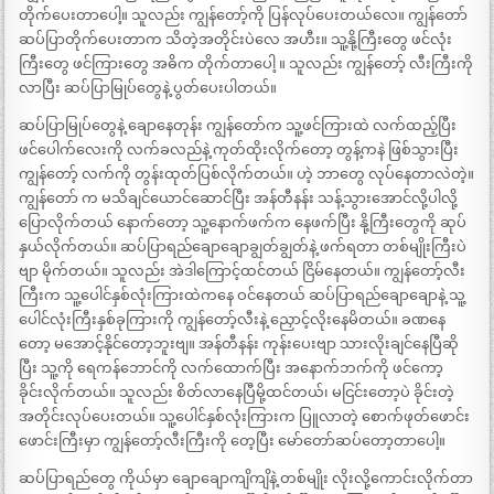
တိုက်ပေးတာပေါ့။ သူလည်း ကျွန်တော့်ကို ပြန်လုပ်ပေးတယ်လေ။ ကျွန်တော်
ဆပ်ပြာတိုက်ပေးတာက သိတဲ့အတိုင်းပဲလေ အဟီး။ သူ့နို့ကြီးတွေ ဖင်လုံး
ကြီးတွေ ဖင်ကြားတွေ အဓိက တိုက်တာပေါ့ ။ သူလည်း ကျွန်တော့် လီးကြီးကို
လာပြီး ဆပ်ပြာမြုပ်တွေနဲ့ ပွတ်ပေးပါတယ်။
ဆပ်ပြာမြုပ်တွေနဲ့ ချောနေတုန်း ကျွန်တော်က သူ့ဖင်ကြားထဲ လက်ထည့်ပြီး
ဖင်ပေါက်လေးကို လက်ခလည်နဲ့ ကုတ်ထိုးလိုက်တော့ တွန့်ကနဲ ဖြစ်သွားပြီး
ကျွန်တော့် လက်ကို တွန်းထုတ်ပြစ်လိုက်တယ်။ ဟဲ့ ဘာတွေ လုပ်နေတာလဲတဲ့။
ကျွန်တော် က မသိချင်ယောင်ဆောင်ပြီး အန်တီနန်း သန့်သွားအောင်လို့ပါလို့
ပြောလိုက်တယ် နောက်တော့ သူ့နောက်ဖက်က နေဖက်ပြီး နို့ကြီးတွေကို ဆုပ်
နှယ်လိုက်တယ်။ ဆပ်ပြာရည်ချောချောချွတ်ချွတ်နဲ့ ဖက်ရတာ တစ်မျိုးကြီးပဲ
ဗျာ မိုက်တယ်။ သူလည်း အဲဒါကြောင့်ထင်တယ် ငြိမ်နေတယ်။ ကျွန်တော့်လီး
ကြီးက သူ့ပေါင်နှစ်လုံးကြားထဲကနေ ဝင်နေတယ် ဆပ်ပြာရည်ချောချောနဲ့ သူ့
ပေါင်လုံးကြီးနှစ်ခုကြားကို ကျွန်တော့်လီးနဲ့ ညှောင့်လိုးနေမိတယ်။ ခဏနေ
တော့ မအောင့်နိုင်တော့ဘူးဗျ။ အန်တီနန်း ကုန်းပေးဗျာ သားလိုးချင်နေပြီဆို
ပြီး သူ့ကို ရေကန်ဘောင်ကို လက်ထောက်ပြီး အနောက်ဘက်ကို ဖင်ကော့
ခိုင်းလိုက်တယ်။ သူလည်း စိတ်လာနေပြီမို့ထင်တယ်၊ မငြင်းတော့ပဲ ခိုင်းတဲ့
အတိုင်းလုပ်ပေးတယ်။ သူ့ပေါင်နှစ်လုံးကြားက ပြူလာတဲ့ စောက်ဖုတ်ဖောင်း
ဖောင်းကြီးမှာ ကျွန်တော့်လီးကြီးကို တေ့ပြီး မော်တော်ဆပ်တော့တာပေါ့။
ဆပ်ပြာရည်တွေ ကိုယ်မှာ ချောချောကျိကျိနဲ့ တစ်မျိုး လိုးလို့ကောင်းလိုက်တာ