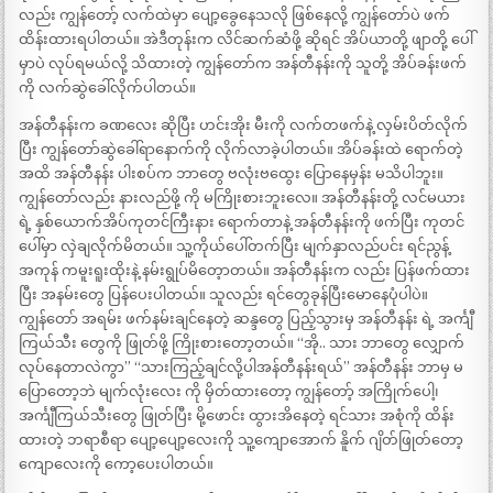
လည်း ကျွန်တော့် လက်ထဲမှာ ပျော့ခွေနေသလို ဖြစ်နေလို့ ကျွန်တော်ပဲ ဖက်
ထိန်းထားရပါတယ်။ အဲဒီတုန်းက လိင်ဆက်ဆံဖို့ ဆိုရင် အိပ်ယာတို့ ဖျာတို့ ပေါ်
မှာပဲ လုပ်ရမယ်လို့ သိထားတဲ့ ကျွန်တော်က အန်တီနန်းကို သူတို့ အိပ်ခန်းဖက်
ကို လက်ဆွဲခေါ်လိုက်ပါတယ်။
အန်တီနန်းက ခဏလေး ဆိုပြီး ဟင်းအိုး မီးကို လက်တဖက်နဲ့ လှမ်းပိတ်လိုက်
ပြီး ကျွန်တော်ဆွဲခေါ်ရာနောက်ကို လိုက်လာခဲ့ပါတယ်။ အိပ်ခန်းထဲ ရောက်တဲ့
အထိ အန်တီနန်း ပါးစပ်က ဘာတွေ ဗလုံးဗထွေး ပြောနေမှန်း မသိပါဘူး။
ကျွန်တော်လည်း နားလည်ဖို့ ကို မကြိုးစားဘူးလေ။ အန်တီနန်းတို့ လင်မယား
ရဲ့ နှစ်ယောက်အိပ်ကုတင်ကြီးနား ရောက်တာနဲ့ အန်တီနန်းကို ဖက်ပြီး ကုတင်
ပေါ်မှာ လှဲချလိုက်မိတယ်။ သူ့ကိုယ်ပေါ်တက်ပြီး မျက်နှာလည်ပင်း ရင်ညွန့်
အကုန် ကမူးရူးထိုးနဲ့ နမ်းရွုပ်မိတေ့ာတယ်။ အန်တီနန်းက လည်း ပြန်ဖက်ထား
ပြီး အနမ်းတွေ ပြန်ပေးပါတယ်။ သူလည်း ရင်တွေခုန်ပြီးမောနေပုံပါပဲ။
ကျွန်တော် အရမ်း ဖက်နမ်းချင်နေတဲ့ ဆန္ဒတွေ ပြည့်သွားမှ အန်တီနန်း ရဲ့ အင်္ကျီ
ကြယ်သီး တွေကို ဖြုတ်ဖို့ ကြိုးစားတော့တယ်။ “အို.. သား ဘာတွေ လျှောက်
လုပ်နေတာလဲကွာ” “သားကြည့်ချင်လို့ပါအန်တီနန်းရယ်” အန်တီနန်း ဘာမှ မ
ပြောတော့ဘဲ မျက်လုံးလေး ကို မှိတ်ထားတော့ ကျွန်တော့် အကြိုက်ပေါ့၊
အင်္ကျီကြယ်သီးတွေ ဖြုတ်ပြီး မို့ဖောင်း ထွားအိနေတဲ့ ရင်သား အစုံကို ထိန်း
ထားတဲ့ ဘရာစီရာ ပျော့ပျော့လေးကို သူ့ကျောအောက် နိူက် ဂျိတ်ဖြုတ်တော့
ကျောလေးကို ကော့ပေးပါတယ်။