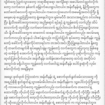
ဂျိတ်တွေ ပြုတ်သွားတော့ ဘရာစီရာရော အင်္ကျီရော အပေါ်မတင်ချွတ်လိုက်
တော့ လက်လေး နှစ်ဖက် မြှောက်ပေးရှာပါတယ်။ အန်တီနန်းရဲ့ နို့ကြီးတွေက
တော်တော်လေးကို ထွားပါတယ်။ ကလေးသုံးယောက်အမေမို့အတင်းကြီး ရှိ
မနေပေမဲ့ ပျော့ပြဲပြီးတော့ ရွဲမနေပါဘူး။ ရှမ်းမပီပီ အသားအရည်က ဝင်းဝါနေ
ပြီး နို့သီးခေါင်းတွေကတော့ အညိုရောင် ရင့်ရင့် နဲ့ ကျွန်တော့် လက်ညိုး ထိပ်
လောက်ကို တုတ်ပြီး လက်မဝက်လောက် ရှည်ပါတယ်။ စိတ်ကြွနေလို့လားမ
သိ၊ နို့သီးခေါင်းတွေက မာတောင် ထနေပါတယ်။ ကျွန်တော်လည်း အငမ်းမရ
လက်ကလည်း စုပ်နှယ် ပါးစပ်နဲ့လည်း တပြွတ်ပြွတ် စုပ်တော့ အန်တီနန်း ကျွန်
တော့် ခေါင်းကို ထိန်းကိုင်ထားရင်းက တအင်းအင်း ငြီးငြူနေပါတယ်။ နို့တွေ
ကို တဖက်တချက်စီ စုပ်နေရင်းနဲ့မှ ကျွန်တော့် လက်တွေက ပြေလုလု ဖြစ်နေ
တဲ့ ထမိန်ကို အောက်ကို တွန်းချ လိုက်ပါတယ်၊ ကျွန်တော့် ပုဆိုးကိုလည်း ကန်
ထုတ်ပြစ်လိုက်တယ်။ အန်တီနန်း ထမိန်အောက်မှာတော့ ထင်တဲ့ အတိုင်းပဲ
အတွင်းခံ မရှိပါဘူး။ ကျွန်တော့် လက်ဖဝါးနဲ့ အန်တီနန်း ပေါင်ခွဆုံကို လှမ်း
စမ်းလိုက်တဲ့ အချိန်မှာ။
အမွေး ဖုတ်ဖုတ် ကြားထဲက အန်တီနန်း ရဲ့ စောက်ဖုတ်နူတ်ခမ်းသားတွေ ကို
အရည်စိုစို စွတ်စွတ်နဲ့ သွားစမ်းမိပါတယ်။ အန်တီနန်းက သူ့ပေါင်လုံးကြီးတွေ
ကို ကားပေးလိုက်တော့ ကျွန်တော်လည်း လက်တစ်ဖက်က တတောင်နဲ့
ထောက်ပြီး ကိုယ်ကို ကြွ၊ နောက်လက်တစ်ဖက်နဲ့ ကိုယ့်လီးကို ကိုင်ပြီး အန်တီ
နန်း စောက်ဖုတ်ဝကို တေ့လိုက်ပါတော့တယ်။ ပြီးမှ ကိုယ်ကို နှိမ့်ချပြီး လီးကြီး
ကို ထိုးထည့်လိုက်ပါတယ်။ အန်တီနန်း ရဲ့ စောက်ဖုတ် က ကျပ်မနေပါဘူး။