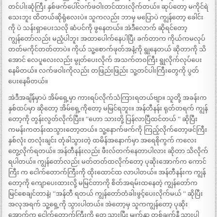
တင်ပါးဆုံကြီး နှစ်ဖက်ပေါ်လက်ဖဝါးတင်ထားလိုက်တယ်။ ဆုပ်တော့ မကိုင်ရဲ
သေးဘူး ထိတယ်ဆိုရုံလေးပဲ။ သူကလည်း ဘာမှ မပြောပဲ ကျွန်တော့ ခေါင်း
ကို ပဲ သန်းရှာပေးသလို ဆံပင်ကို ဖွနေတယ်။ အဲဒီလောက် ဆိုရင်တော့
ကျွန်တော်လည်း မညံ့ပါဘူး အထာပေါက်နေပါပြီ၊ ခက်တာက ကိုယ်ကမလုပ်
တတ်မကိုင်တတ်တာပဲ။ ကိုယ် သူ့စောက်ဖုတ်အနံ့ကို ရွုနေတယ် ဆိုတာကို သိ
အောင် လေပူလေးလည်း မွုတ်ပေးလိုက် အသက်တဝကြီး ရွုလိုက်လုပ်ပေး
နေမိတယ်။ လက်ဖဝါးကိုလည်း တဖြည်းဖြည်း သူ့တင်ပါးကြီးတွေကို ပွတ်
ပေးနေမိတယ်။
အဲဒီအချိန်မှာပဲ အိမ်ရှေ့မှာ ကားရပ်လိုက်သံကြားရတယ်ဗျာ။ သူတို့ အခန်းက
နှစ်ထပ်မှာ ဆိုတော့ အိမ်ရှေ့ကိုတော့ မမြင်ရဘူး။ အန်တီနန်း ရုတ်တရက် ကျွန်
တော့ကို တွန်းလွတ်လိုက်ပြီး။ “ဟော သားတို့ ပြန်လာပြီထင်တယ် “ ဆိုပြီး
ကမန်းကတန်းထသွားတော့တယ်။ သူ့နောက်ဖက်ကို ကြည့်လိုက်တော့ဖင်ကြီး
နှစ်လုံး တလုံးချင်း တုံခါသွားတဲ့ ထမိန်အနောက်မှာ အရေစိုကွက် ကလေး
တွေ့လိုက်ရတယ်။ အန်တီနန်းလည်း ဖီးလ်တက်နေတာပါလား ဆိုတာ သိလိုက်
ရပါတယ်။ ကျွန်တော်လည်း မတ်တတ်ထလိုက်တော့ ပုဆိုးအောက်က ကောင်
ကြီး က ငေါက်တောက်ကြီးကို ထိုးထောင်ထ လာပါတယ်။ အန်တီနန်းက ကျွန်
တော့ကို ကျောပေးထားလို့ မမြင်တာကို စိတ်အရမ်းထနေတဲ့ ကျွန်တော်က
မြင်စေချင်တာနဲ့၊ “အန်တီ ရတယ် ကျွန်တော်တံခါးဖွင့်ပေးလိုက်မယ် “ ဆိုပြီး
အလုအရက် သူ့ရှေ့ကို သွားပါတယ်။ အဲတော့မှ သူကကျွန်တော့ ပုဆိုး
အောက်က ငေါက်တောက်ကြီးကို တွေ့သွားပြီး မျက်နှာ တစ်ချက်နီ သွားပါ