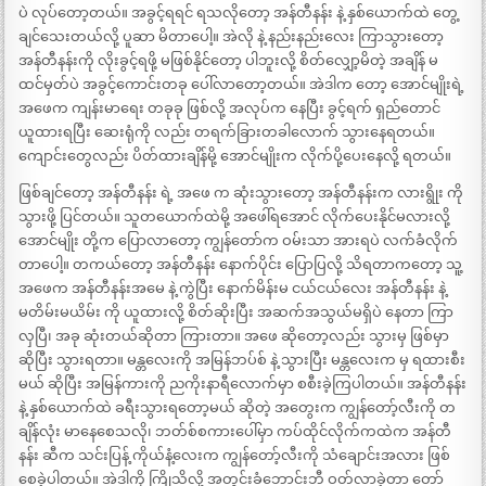
ပဲ လုပ်တော့တယ်။ အခွင့်ရရင် ရသလိုတော့ အန်တီနန်း နဲ့ နှစ်ယောက်ထဲ တွေ့
ချင်သေးတယ်လို့ ပူဆာ မိတာပေါ့။ အဲလို နဲ့ နည်းနည်းလေး ကြာသွားတော့
အန်တီနန်းကို လိုးခွင့်ရဖို့ မဖြစ်နိုင်တော့ ပါဘူးလို့ စိတ်လျှော့မိတဲ့ အချိန် မ
ထင်မှတ်ပဲ အခွင့်ကောင်းတခု ပေါ်လာတော့တယ်။ အဲဒါက တော့ အောင်မျိုးရဲ့
အဖေက ကျန်းမာရေး တခုခု ဖြစ်လို့ အလုပ်က နေပြီး ခွင့်ရက် ရှည်တောင်
ယူထားရပြီး ဆေးရုံကို လည်း တရက်ခြားတခါလောက် သွားနေရတယ်။
ကျောင်းတွေလည်း ပိတ်ထားချိန်မို့ အောင်မျိုးက လိုက်ပို့ပေးနေလို့ ရတယ်။
ဖြစ်ချင်တော့ အန်တီနန်း ရဲ့ အဖေ က ဆုံးသွားတော့ အန်တီနန်းက လားရွိုး ကို
သွားဖို့ ပြင်တယ်။ သူတယောက်ထဲမို့ အဖေါ်ရအောင် လိုက်ပေးနိုင်မလားလို့
အောင်မျိုး တို့က ပြောလာတော့ ကျွန်တော်က ဝမ်းသာ အားရပဲ လက်ခံလိုက်
တာပေါ့။ တကယ်တော့ အန်တီနန်း နောက်ပိုင်း ပြောပြလို့ သိရတာကတော့ သူ့
အဖေက အန်တီနန်းအမေ နဲ့ ကွဲပြီး နောက်မိန်းမ ငယ်ငယ်လေး အန်တီနန်း နဲ့
မတိမ်းမယိမ်း ကို ယူထားလို့ စိတ်ဆိုးပြီး အဆက်အသွယ်မရှိပဲ နေတာ ကြာ
လှပြီ၊ အခု ဆုံးတယ်ဆိုတာ ကြားတာ။ အဖေ ဆိုတော့လည်း သွားမှ ဖြစ်မှာ
ဆိုပြီး သွားရတာ။ မန္တလေးကို အမြန်ဘပ်စ် နဲ့ သွားပြီး မန္တလေးက မှ ရထားစီး
မယ် ဆိုပြီး အမြန်ကားကို ညကိုးနာရီလောက်မှာ စစီးခဲ့ကြပါတယ်။ အန်တီနန်း
နဲ့ နှစ်ယောက်ထဲ ခရီးသွားရတော့မယ် ဆိုတဲ့ အတွေးက ကျွန်တော့်လီးကို တ
ချိန်လုံး မာနေစေသလို၊ ဘတ်စ်စကားပေါ်မှာ ကပ်ထိုင်လိုက်ကထဲက အန်တီ
နန်း ဆီက သင်းပြန့် ကိုယ်နံ့လေးက ကျွန်တော့်လီးကို သံချောင်းအလား ဖြစ်
စေခဲ့ပါတယ်။ အဲဒါကို ကြိုသိလို့ အတွင်းခံဘောင်းဘီ ဝတ်လာခဲ့တာ တော်