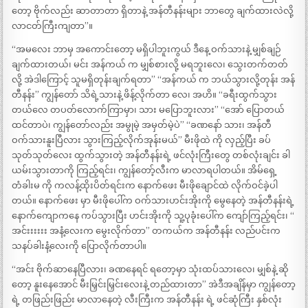
တော့ ဗိုက်လည်း ဆာတာတာ ရှိတာနဲ့ အန်တီနန်းများ ဘာတွေ ချက်ထားလဲလို့
လာငတ်ကြီးကျတာ”။
“အမလေး ဘာမှ အကောင်းတော့ မရှိပါဘူးကွယ် ဒီနေ့ ဝက်သားနဲ့ မျှစ်ချဉ်
ချက်ထားတယ်၊ မင်း အန်ကယ် က မျှစ်စားလို့ မရဘူးလေ၊ သွေးတက်တတ်
လို့ အဲဒါကြောင့် သူမရှိတုန်းချက်ရတာ” “အန်ကယ် က ဘယ်သွားလို့တုန်း အန်
တီနန်း” ကျွန်တော် သိရဲ့သားနဲ့ ဖိန့်လိုက်တာ လေ၊ အဟိ။ “ခရီးထွက်သွား
တယ်လေ တပတ်လောက်ကြာမှာ၊ သား မပြောဘူးလား” “အော် ပြောတယ်
ထင်တာပဲ၊ ကျွန်တော်လည်း အမွုမဲ့ အမှတ်မဲ့ပဲ” “ခဏနော် သား၊ အန်တီ
ဝက်သားနူးပြီလား သွားကြည့်လိုက်အုန်းမယ်” မီးဖိုထဲ ကို လှည့်ပြီး ခပ်
သုတ်သုတ်လေး ထွက်သွားတဲ့ အန်တီနန်းရဲ့ ဖင်လုံးကြီးတွေ တစ်လုံးချင်း ခါ
ယမ်းသွားတာကို ကြည့်ရင်း၊ ကျွန်တော့်လီးက မာလာရပါတယ်။ အိမ်ရှေ့
တံခါးမ ကို ကလန့်ထိုးပိတ်ရင်းက နောက်ဖေး မီးဖိုချောင်ထဲ လိုက်ဝင်ခဲ့ပါ
တယ်။ နောက်ဖေး မှာ မီးဖိုပေါ်က ဝက်သားဟင်းအိုးကို မွေနေတဲ့ အန်တီနန်းရဲ့
နောက်ကျောကနေ ကပ်သွားပြီး ဟင်းအိုးကို သူ့ပုခုံးပေါ်က ကျော်ကြည့်ရင်း၊ “
အင်းးးးးး အနံ့လေးက မွေးလိုက်တာ” တကယ်က အန်တီနန်း လည်ပင်းက
သနပ်ခါးနံ့လေးကို ပြောလိုက်တာပါ။
“အင်း ဗိုက်ဆာနေပြီလား၊ ခဏနေရင် ရတော့မှာ သုံးထပ်သားလေ၊ မျှစ်နဲ့ ဆို
တော့ နူးနေအောင် မီးမြှင်းမြှင်းလေးနဲ့ တည်ထားတာ” အဲဒီအချိန်မှာ ကျွန်တော့
ရဲ့ တဖြည်းဖြည်း မာလာနေတဲ့ လီးကြီးက အန်တီနန်း ရဲ့ ဖင်ဆုံကြီး နှစ်လုံး