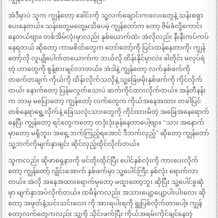
အဲဒီမှာပဲ သူက ကျွန်တော့ ခေါင်းကို သူ့လက်ချောင်းကလေးတွေနဲ့ သန်းစရှာ
ပေးနေတယ်။ သန်းတွေ့မတွေ့မသိပေမဲ့ ကျွန်တော်က တော့ ဇိမ်ခံလို့ကောင်း
နေတယ်ဗျာ။ တစ်အိမ်လုံးမှာလည်း နှစ်ယောက်ထဲ၊ အဲလိုလည်း နီးနီးကပ်ကပ်
နေရတယ် ဆိုတော့ ကာမစိတ်တွေက တော်တော့်ကို ပြင်းထန်နေတာကို၊ ကျွန်
တော့်လို လူပျိုပေါက်တယောက်က ဘယ်လို ထိန်းနိုင်မှာလဲ။ ခါတိုင်း မလုပ်ရဲ
တဲ့ ဟာတွေကို စွန့်စားချင်လာတယ်။ အဲဒါနဲ့ ကျွန်တော့ လက်နှစ်ဖက်ကို
တဖက်တချက် ကိုယ်ကို ထိန်းလိုက်သလိုနဲ့ သူ့ခြေဖမိုးနှစ်ဖက်ကို ကိုင်လိုက်
တယ်၊ နောက်တော့ ပြန်မလွတ်သေးပဲ ဆက်ကိုင်ထားလိုက်တယ်။ အန်တီနန်း
က ဘာမှ မပြောတော့ ကျွန်တော့် လက်တွေက ကိုယ်အနေအထား တခါပြင်
တစ်နေရာရွေ့လိုက်နဲ့ ခြေသလုံးသားတွေကို ကိုင်ထားမိတဲ့ အခြေအနေရောက်
နေပြီ၊ ကျွန်တော့ ရင်တွေကတော့ တဒုံးဒုံးခုန်နေတာပေါ့ဗျာ။ “သား အနောက်
မှာတော့ မရှိဘူး၊ အရှေ့ဘက်ကြည့်ရအောင် ဒီဘက်လှည့်” ဆိုတော့ ကျွန်တော်
သူ့ဘက်ကိုမျက်နှာချင်း ဆိုင်လှည့်ထိုင်လိုက်တယ်။
သူကလည်း ဆိုဖာရှေနားကို ဖင်တိုးထိုင်ပြီး ပေါင်နှစ်လုံးကို ကားပေးလိုက်
တော့ ကျွန်တော့် ဂျိုင်းအောက် နှစ်ဖက်မှာ သူ့ပေါင်ကြီး နှစ်လုံး ရောက်လာ
တယ်။ အဲလို အနေအထားရောက်မှတော့ မထူးတော့ဘူး ဆိုပြီး သူ့ပေါင်ခွဆုံ
မှာ မျက်နှာအပ်လိုက်တယ်။ ထမိန်ကလည်း အသားပျော့ပျော့ပါးပါးလေး ဆို
တော့ အဖုတ်နံ့သင်းသင်းလေး ကို အားရပါးရကို ရွုပြစ်လိုက်တာပေါ့။ ကျွန်
တော့လက်တွေကလည်း သူ့ကို သိုင်းဖက်ပြီး ကိုယ်အရမ်းကိုင်ချင်နေတဲ့