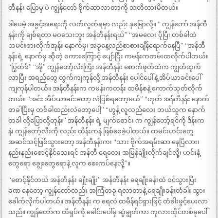
တီနန်း ပြောမှ ပဲ ကျွန်တော် ဗိုက်ဆာလာတာကို သတိထားမိတယ်။
ဒါပေမဲ့ အခွင့်အရေးကို လက်လွတ်ရမှာ လည်း နှမြောလို့။ “ ကျွန်တော် အန်တီ
နန်းကို ချစ်ရတာ မဝသေးဘူး အန်တီနန်းရယ်” “အမလေး ပိုပြီ၊ တစ်ခါထဲ
ထမင်းစားလိုက်အုန်း နောက်မှ၊ အခုနေ့လည်စာစားချိန်ရောက်နေပြီ” “အန်တီ
နန်းရဲ့ နောက်မှ ဆိုတဲ့ စကားကြောင့် ပျော်ပြီး ကမန်းကတမ်းထလိုက်ပါတယ်။
“ပြွတ်စ်” “အို” ကျွန်တော့်လီးကြီး အန်တီနန်း စောက်ဖုတ်ထဲက ကျွတ်ထွက်
လာပြီး အရည်တွေ ထွက်ကျကုန်လို့ အန်တီနန်း ပေါင်ပေါ်နဲ့ အိပ်ယာခင်းပေါ်
ကျကုန်ပါတယ်။ အန်တီနန်းက ကမန်းကတန်း ထမိန်စနဲ့ ကောက်သုတ်လိုက်
တယ်။ “အင်း အိပ်ယာခင်းတော့ လဲပြစ်ရတော့မယ်” “ဟုတ် အန်တီနန်း နောက်
တခါပြီးမှ တစ်ခါထည်းလဲတော့ပေါ့” “ဟွန့် လူလည်လေး ဘယ်သူက နောက်
တခါ လို့ပြောလို့တုန်း” အန်တီနန်း ရဲ့ မျက်စောင်း က ကျွန်တော့်ရင်ကို ဒိန်းက
နဲ၊ ကျွန်တော့်လီးကို လည်း ထိန်းကနဲ ဖြစ်စေခဲ့ပါတယ်။ ထမင်းဟင်းတွေ
အဆင်သင့်ဖြစ်သွားတော့ အန်တီနန်းက၊ “သား ဗိုက်အရမ်းဆာ နေပြီလား၊
နည်းနည်းစောင့်နိုင်သေးရင် အန်တီ ရေလေး အမြန်ချိုးလိုက်ချင်လို့၊ ဟင်းနံ့
တွေရော ချွေးတွေရောနဲ့ လူက စေးကပ်နေလို့”။
“စောင့်နိုင်တယ် အန်တီနန်း ချိုးချိုး” အန်တီနန်း ရေချိုးခန်းထဲ ဝင်သွားပြီး
ခဏ နေတော့ ကျွန်တော်လည်း အကြံတခု ရလာတာနဲ့ ရေချိုးခန်းတံခါး သွား
ခေါက်လိုက်ပါတယ်။ အန်တီနန်း က ရေလဲ ထမိန်ရင်ရှားဖြင့် တံခါးဖွင့်ပေးလာ
သည်။ ကျွန်တော်က တီရှပ်ကို ခေါင်းပေါ်မှ ဆွဲချွတ်ကာ ကုလားထိုင်တစ်ခုပေါ်