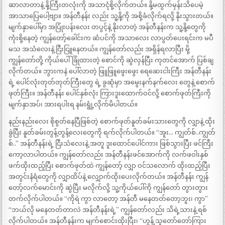
ဆာလာတာနဲ့ နို့ကြီးတလုံးကို အသာငုံစို့လိုက်တယ်။ နို့မထွက်မှန်းသိပေမဲ့
အာသာပြေပေါ့ဗျာ။ အန်တီနန်း လည်း သူ့နို့ကို အစို့ခံလိုက်ရလို့ နိုးသွားတယ်။
မျက်နှာပေါ်မှာ အပြုံးပန်းလေး တပွင့်နဲ့ နိုးလာတဲ့ အန်တီနန်းက သူ့နို့တွေကို
ကုံးစို့နေတဲ့ ကျွန်တော့်ခေါင်းက ဆံပင်ကို အသာလေး လာပွတ်ပေးရင်းက မပီ
မသ အသံလေးနဲ့ ငြီးငြူနေတယ်။ ကျွန်တော်လည်း အရှိန်ရလာပြီး မို့
ကျွန်တော်တို့ ကိုယ်ပေါ်ခြုံထားတဲ့ စောင်ကို ဆွဲလှန်ပြီး ကုတင်အောက် ပြစ်ချ
လိုက်တယ်။ ဘွားကနဲ ပေါ်လာတဲ့ ဖြူဖြူဖွေးဖွေး ရေဆေးငါးကြီး အန်တီနန်း
ရဲ့ ပေါင်လုံးတုတ်တုတ်ကြီးတွေ ရဲ့ ခွဆုံမှာ အမွေးနက်နက်လေး တွေနဲ့ စောက်
ဖုတ်ကြီး။ အန်တီနန်း ပေါင်နှစ်လုံး ကြားဒူးထောက်ဝင်လို့ စောက်ဖုတ်ကြီးကို
မျက်နှာအပ်၊ အားရပါးရ နမ်းရွုံ့လိုက်မိပါတယ်။
နည်းနည်းလေး စိုစွတ်နေပြီဖြစ်တဲ့ စောက်ဖုတ်နူတ်ခမ်းသားတွေကို လျှာနဲ့ ထိုး
ခွဲပြီး နူတ်ခမ်းတွန့်တွန့်လေးတွေကို ရက်လိုက်ပါတယ်။ “အူး… ကျွတ်စ်..ကျွတ်
စ်..” အန်တီနန်းရဲ့ ငြီးသံလေးနဲ့ အတူ ဒူးထောင်ပေါင်ကား ဖြစ်သွားပြီး ဖင်ကြီး
ကော့လာပါတယ်။ ကျွန်တော်လည်း အန်တီနန်းဖင်အောက်ကို လက်ဖဝါးနှစ်
ဖက်ထိုးထည့်ပြီး စောက်ဖုတ်ထဲ ကျွန်တော့် လျှာ ဝင်သလောက် ထိုးထည့်ပြီး
အတွင်းနံရံတွေကို လျှာထိပ်နဲ့ လျှောက်ထိုးပေးလိုက်တယ်။ အန်တီနန်း ကျွန်
တော့်လက်မောင်းကို ဆွဲပြီး မလိုက်လို့ သူ့ကိုယ်ပေါ်ကို ကျွန်တော် တွားတွား
တက်လိုက်ပါတယ်။ “ကိုရဲ ကွာ လာတော့ အန်တီ မနေတတ်တော့ဘူး၊ ကွာ”
“ဘယ်လို မနေတတ်တာလဲ အန်တီနန်းရဲ့” ကျွန်တော်လည်း သိရဲ့သားနဲ့ ရစ်
လိုက်ပါတယ်။ အန်တီနန်းက မျက်စောင်းထိုးပြီး၊ “ဟွန့် သူတော်တော်ကြား