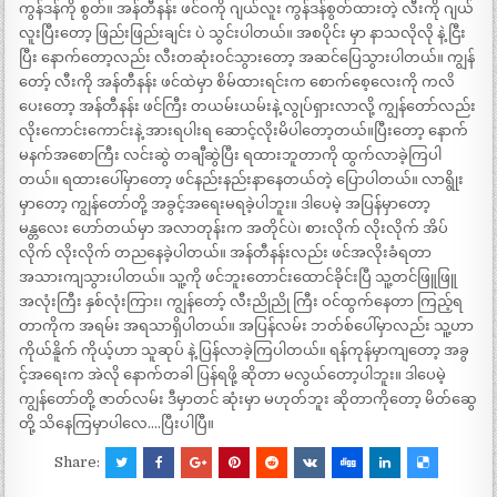
ကွန်ဒန်ကို စွတ်။ အန်တီနန်း ဖင်ဝကို ဂျယ်လူး ကွန်ဒန်စွတ်ထားတဲ့ လီးကို ဂျယ်
လူးပြီးတော့ ဖြည်းဖြည်းချင်း ပဲ သွင်းပါတယ်။ အစပိုင်း မှာ နာသလိုလို နဲ့ ငြီး
ပြီး နောက်တော့လည်း လီးတဆုံးဝင်သွားတော့ အဆင်ပြေသွားပါတယ်။ ကျွန်
တော့် လီးကို အန်တီနန်း ဖင်ထဲမှာ စိမ်ထားရင်းက စောက်စေ့လေးကို ကလိ
ပေးတော့ အန်တီနန်း ဖင်ကြီး တယမ်းယမ်းနဲ့ လွုပ်ရှားလာလို့ ကျွန်တော်လည်း
လိုးကောင်းကောင်းနဲ့ အားရပါးရ ဆောင့်လိုးမိပါတော့တယ်။ပြီးတော့ နောက်
မနက်အစောကြီး လင်းဆွဲ တချီဆွဲပြီး ရထားဘူတာကို ထွက်လာခဲ့ကြပါ
တယ်။ ရထားပေါ်မှာတော့ ဖင်နည်းနည်းနာနေတယ်တဲ့ ပြောပါတယ်။ လာရွိုး
မှာတော့ ကျွန်တော်တို့ အခွင့်အရေးမရခဲ့ပါဘူး။ ဒါပေမဲ့ အပြန်မှာတော့
မန္တလေး ဟော်တယ်မှာ အလာတုန်းက အတိုင်ပဲ၊ စားလိုက် လိုးလိုက် အိပ်
လိုက် လိုးလိုက် တညနေခဲ့ပါတယ်။ အန်တီနန်းလည်း ဖင်အလိုးခံရတာ
အသားကျသွားပါတယ်။ သူ့ကို ဖင်ဘူးတောင်းထောင်ခိုင်းပြီ သူ့တင်ဖြူဖြူ
အလုံးကြီး နှစ်လုံးကြား၊ ကျွန်တော့် လီးညိုညို ကြီး ဝင်ထွက်နေတာ ကြည့်ရ
တာကိုက အရမ်း အရသာရှိပါတယ်။ အပြန်လမ်း ဘတ်စ်ပေါ်မှာလည်း သူ့ဟာ
ကိုယ်နိူက် ကိုယ့်ဟာ သူဆုပ် နဲ့ ပြန်လာခဲ့ကြပါတယ်။ ရန်ကုန်မှာကျတော့ အခွ
င့်အရေးက အဲလို နောက်တခါ ပြန်ရဖို့ ဆိုတာ မလွယ်တော့ပါဘူး။ ဒါပေမဲ့
ကျွန်တော်တို့ ဇာတ်လမ်း ဒီမှာတင် ဆုံးမှာ မဟုတ်ဘူး ဆိုတာကိုတော့ မိတ်ဆွေ
တို့ သိနေကြမှာပါလေ….ပြီးပါပြီ။
Share: