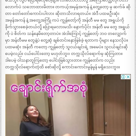
မသိဘူး လို့ပဲ ပြောရမလိုပေါ့ဗျာ။ လီးတောင်လာလို့ အကြောလျှော့လိုက်တာ
လောက်ပဲ သဘောထားမိတာ။ တကယ့်အမှန်အကန် နဲ့ တွေ့တော့ မှ ဆက်ခ် ဆို
တာ တော်တော်ကောင်းပါလား ဆိုတာသိလာရတယ်။ အဲဒီ ပထမဦးဆုံး
အမှန်အကန် နဲ့ အတွေ့အကြုံ ကပဲ ကျွန်တော့်ကို အန်တီ မမ တွေ အရွယ်ကို
ခိုက်သွားစေခဲ့တယ်လို့ ပြောရမလားမသိ၊ နောက်ပိုင်း အန်တီ မမ တွေ အရွယ်
ကို ပဲ စိတ်က သန်နေမိတော့တာပဲ။ အဲဒါကြောင့် ကျွန်တော့် ဘဝ တလျှောက်
မှာ အန်တီမမ တွေနဲ့ပဲ တွေ့ဆုံ ချစ်တင်းနှောဖြစ်ခဲ့ ရတာက ပိုများ နေသလိုပဲ။
ပထမဆုံး အန်တီ ကတော့ ကျွန်တော့် သူငယ်ချင်းရဲ့ အမေပဲ။ သူငယ်ချင်းဆို
ပေမဲ့လည်း ငယ်ပေါင်းတော့ မဟုတ်ဘူး၊ တက္ကသိုလ်ရောက်မှ ဆုံကြတာ။
ဒါပေမဲ့ ဝါသနာတူကြတော့ ပေါင်းဖြစ်သွားတာ။ ကျွန်တော်က လည်း
တက္ကသိုလ်ရောက်တဲ့ထိ စော်ဆိုလို့ ကောင်းကောင်းမွန်မွန် မရှိသေးဘူး။