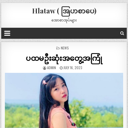
Hlataw ( အြပာစာပေ)
အောစာအုပ်များ
POSTED
NEWS
IN
ပထမဦးဆုံးအတွေ့အကြုံ
ADMIN
JULY 16, 2023