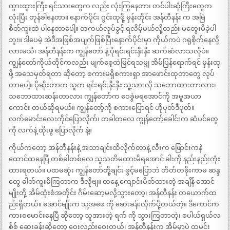
ထွားထွားကြီး ရင်သားတွေက လည်း လုံးကြွနေတာ၊ တင်ပါးဆုံကြီးတွေက
လုံးပြီး တုန်ခါနေတာ။ နောက်ပိုင်း ဂွင်းထုဖို့ မှန်းတိုင်း အန်တီနန်း က အမြဲ
စိတ်ကူးထဲ ပါနေတာပေါ့။ တကယ်လုပ်ခွင့် ရလိမ့်မယ်လို့လည်း မတွေးမိခဲ့ပါ
ဘူး။ ဒါပေမဲ့ အဲဒီအဖြစ်အပျက်ဖြစ်ပြီးနောက်ပိုင်းမှာ ကိုယ်ကပဲ ဂရုစိုက်နေလို့
လားမသိ၊ အန်တီနန်းက ကျွန်တော် နဲ့ ပိုရင်းရင်းနှီးနှီး ဆက်ဆံလာသလိုပဲ။
ကျွန်တော်ကိုယ်တိုင်ကလည်း မျက်စေ့ထဲမြင်ရသမျှ အိမ်ပြန်ရောက်ရင် မှန်းထု
ဖို့ အသေမှတ်ရတာ ဆိုတော့ စကားမရှိစကားရှာ အာဖောင်းထုတာတွေ လုပ်
တာပေါ့။ ပိုဆိုးတာက သူက ရင်းရင်းနှီးနှီး သူ့သားလို သဘောထားတာလား၊
သဘောထားဆန်းတာလား ကျွန်တော်က ဝေခွဲမရအောင်ကို အမူအယာ
ကောင်း တယ်ဆိုရမယ်။ ကျွန်တော့်ကို စကားပြောရင် ဟိုပုတ်ဒီပုတ်။
လက်မောင်းလေးကိုင်ပြောလိုက်၊ တခါတလေ ကျွန်တော့်ခေါင်းက ဆံပင်တွေ
ကို လက်နဲ့ ထိုးဖွ ပြောလိုက် နဲ့။
ကိုယ်ကတော့ အန်တီနန်းနဲ့ အသာချင်းထိလိုက်တာနဲ့ လီးက ဖြောင်းကနဲ
ထောင်ထနေပြီ တစ်ခါတစ်လေ သူသတိမထားမိရအောင် ခါးကို နည်းနည်းကုံး
ထားရတယ်။ ပထမဆုံး ကျွန်တော်တို့ချင်း ဖွင့်မပြောဘဲ တိတ်တခိုးကာမ ဆန္ဒ
တွေ ဓါတ်ကူးမိကြတာက ဒီလိုဗျ။ တနေ့ ကျောင်းပိတ်ထားတဲ့ အချိန် အောင်
မျိုးတို့ အိမ်ထုံးစံအတိုင်း ဂိမ်းဆော့မလို့သွားတော့၊ အန်တီနန်း တယောက်ထ
ည်းရှိတယ်။ အောင်မျိုးက သူ့အဖေ ကို ဆေးခန်းလိုက်ပို့တယ်တဲ့။ ဒီကောင်က
ကားစမောင်းနေပြီ ဆိုတော့ သူအားတဲ့ ရက် ကို သွားကြတာတဲ့၊ စပါယ်ရှယ်လ
စ်စ် ဆေးခန်းဆိုတော့ ဝေးလည်းဝေးတယ်၊ အန်တီနန်းက အိမ်မှာပဲ ထမင်း