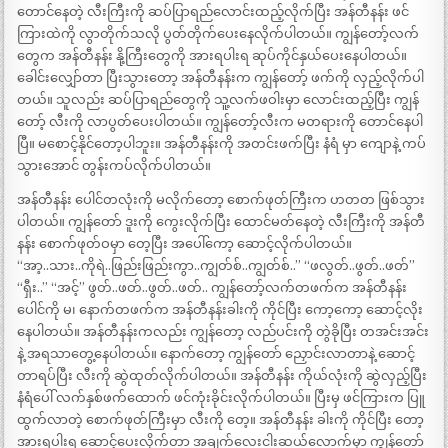
တောင်နေတဲ့ လီးကြီးကို ဆပ်ပြာရည်လောင်းထည့်လိုက်ပြီး အန်တီနန်း ဖင်
ကြားထဲကို လွာတိုက်သလို ပွတ်တိုက်ပေးနေလိုက်ပါတယ်။ ကျွန်တော့်လက်
တွေက အန်တီနန်း နို့ကြီးတွေကို အားရပါးရ ဆုပ်ကိုင်နှယ်ပေးနေပါတယ်။
ခေါင်းလျှော်တာ ပြီးသွားတော့ အန်တီနန်းက ကျွန်တော့် ဖက်ကို လှည့်လိုက်ပါ
တယ်။ သူလည်း ဆပ်ပြာရည်တွေကို သူ့လက်ဖဝါးမှာ လောင်းထည့်ပြီး ကျွန်
တော့် လီးကို လာပွတ်ပေးပါတယ်။ ကျွန်တော့်လီးက မတရားကို တောင်နေပါ
ပြီ။ မစောင့်နိုင်တော့ပါဘူး။ အန်တီနန်းကို အတင်းဖက်ပြီး နံရံ မှာ ကျောနဲ့ ကပ်
သွားအောင် တွန်းကပ်လိုက်ပါတယ်။
အန်တီနန်း ပေါင်တလုံးကို မလိုက်တော့ စောက်ဖုတ်ကြီးက ဟတတ ဖြစ်သွား
ပါတယ်။ ကျွန်တော် ဒူးကို ကွေးလိုက်ပြီး ထောင်မတ်နေတဲ့ လီးကြီးကို အန်တီ
နန်း စောက်ဖုတ်ဝမှာ တေ့ပြီး အပေါ်ကော့ ဆောင့်လိုက်ပါတယ်။
“အာ့..သား..ကိုရဲ..ဖြည်းဖြည်းကွာ..ကျွတ်စ်..ကျွတ်စ်..” “ဖလွတ်..ဖွတ်..ဖတ်”
“ရှီး..” “အင့်” ဖွတ်..ဖတ်..ဖွတ်..ဖတ်.. ကျွန်တော့်လက်တဖက်က အန်တီနန်း
ပေါင်ကို မ၊ နောက်တဖက်က အန်တီနန်းခါးကို ကိုင်ပြီး ကော့ကော့ ဆောင့်လိုး
နေပါတယ်။ အန်တီနန်းကလည်း ကျွန်တော့ လည်ပင်းကို တွဲခိုပြီး တအင်းအင်း
နဲ့ အရသာတွေ့နေပါတယ်။ နောက်တော့ ကျွန်တော် ညှောင်းလာတာနဲ့ ဆောင့်
တာရပ်ပြီး လီးကို ဆွဲထုတ်လိုက်ပါတယ်။ အန်တီနန်း ကိုယ်လုံးကို ဆွဲလှည့်ပြီး
နံရံပေါ် လက်နှစ်ဖက်ထောက် ဖင်ကုံးခိုင်းလိုက်ပါတယ်။ ပြီးမှ ဖင်ကြားက ပြူ
ထွက်လာတဲ့ စောက်ဖုတ်ကြီးမှာ လီးကို တေ့။ အန်တီနန်း ခါးကို ကိုင်ပြီး တော့
အားရပါးရ ဆောင့်ပေးလိုက်တာ အချက်လေးငါးဆယ်လောက်မှာ ကျွန်တော်