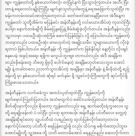
ဗျာ၊ ကျွန်တော်တို့ နှစ်ယောက်စလုံး တပြိုင်နက် ပြီးသွားကြတယ်။ အဟီး ပြီး
တာနဲ့ ရေလောင်းချိုးကြပြီး မျက်နှာသုတ်ပုဝါတွေနဲ့ ရေအခြောက်သုတ်ပြီး က
မန်းကတမ်းထမင်းစားကြတော့တယ်. တော်တော်ဆာနေပြီလေ။ အဲဒီနေ့က
ကျွန်တော် သူတို့အိမ်က မပြန်ခင်၊ အန်တီနန်းတို့ လင်မယားအိပ်တဲ့ ကုတင်ကြီး
ပေါ်မှာ နောက်တစ်ချီကို စိမ်ပြေနပြေနဲ့ ဇိမ်ခံဆွဲခဲ့လိုက်တယ်။ အန်တီနန်းလည်း
သူ့ဘဝမှာ ပထမဦးဆုံးအကြိမ် ဖောက်ပြန်မိခြင်း လို့ ပြောပါတယ်။ ကျွန်တော့်
ဘဝမှာလည်း ပထမဦးဆုံး ဖာမဟုတ်တဲ့ အမျိုးသမီး၊ သူများမယားကို လိုးခဲ့
ရတာပဲ ဖြစ်ပါတယ်။ အန်တီနန်း ကို ကျွန်တော်က ဖြစ်နိုင်ရင် နေ့တိုင်း လိုးချင်
နေပေမဲ့ အခွင့်အရေး ရဖို့က မလွယ်ဘူးဗျ။ တကယ်လည်း အဲဒီ အချိန်က
တည်းခိုခန်းတွေ ဘိတွေ မွိုလို ပေါက်နေတဲ့ အချိန်မဟုတ်သေးဘူး။ အောင်
မျိုး နဲ့ တခါတလေ ညဘက်သွားအိပ်တဲ့ အချိန်မှာ အန်တီနန်း နဲ့ မီးဖိုထဲတို့ ဧည့်
ခန်းတို့ မှာ နှစ်ယောက်ထဲ ဆုံရင် ဖက်နမ်း ဖို့ သူ့ဖင်လုံးကြီးတွေကို ဆုပ်ကိုင်ဖို့
ကြိုးစားသေးတယ်။
အန်တီနန်းက လက်မခံဘူး အတင်းပုတ်ထုတ်ပြီး ကျွန်တော့်ကို
မျက်မှောင်ကြုတ်ပြတယ်။ အသံမထွက်ပဲ ခေါင်းယမ်းပြတယ်။ အန်တီနန်း
စိတ်ဆိုးမှာကိုလည်း စိုးတော့ ကျွန်တော်လည်း ရှေ့ ဆက်မတိုးရဲဘူးလေ။ သူ
တို့ ရေချိုးခန်းထဲ ပဲ ဝင်ပြီး ဂွင်းထု ရတာပေါ့။ အန်တီနန်း ပင်တီလေး တွေ့တဲ့
အချိန်ဆိုရင်တော့ သူ့ပင်တီထဲ လရည်တွေ ထုတ်ပြစ်လိုက်တော့တာပဲ။
နောက်ပိုင်းတော့ ပင်တီကို ရေပြန်လျှော်ဖို့ လည်း သိပ်ဂရု မစိုက်တော့ပါဘူး။
အောင်မျိုးတို့ သူ့အဖေ တို့ သတိ မထားမိအောင် ရေနည်းနည်း ဆေးလိုက်တာ