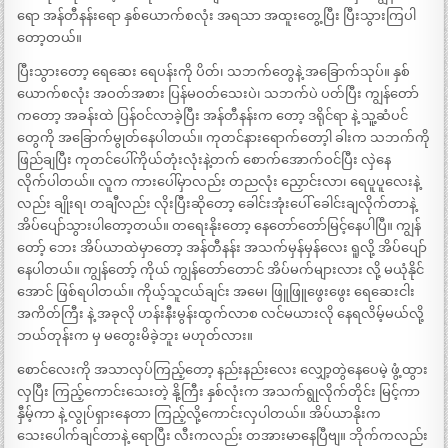
ရော အန်တီနန်းရော နှစ်ယောက်စလုံး အရသာ အထူးတွေ့ပြီး ပြီးသွားကြပါ
တော့တယ်။
ပြီးသွားတော့ ရေဆေး ရေပန်းကို ပိတ်၊ သဘက်တွေနဲ့ အခြောက်သုပ်။ နှစ်
ယောက်စလုံး အဝတ်အစား ပြန်မဝတ်သေးပဲ၊ သဘက်ပဲ ပတ်ပြီး ကျွန်တော်
ကတော့ အခန်းထဲ ပြန်ဝင်လာခဲ့ပြီး အန်တီနန်းက တော့ ဒရိုင်ရာ နဲ့ သူ့ဆံပင်
တွေကို အခြောက်မွုတ်နေပါတယ်။ ကုတင်နားရောက်တော့ါ ခါးက သဘက်ကို
ဖြည်ချပြီး ကုတင်ပေါ်ကိုယ်တုံးလုံးနဲ့တက် စောက်အောက်ဝင်ပြီး လှဲနေ
လိုက်ပါတယ်။ လူက ကားပေါ်မှာလည်း တညလုံး ညှောင်းလာ၊ ရေပူပူလေးနဲ့
လည်း ချိုးရ၊ တချီလည်း လိုးပြီးဆိုတော့ ခေါင်းအုံးပေါ် ခေါင်းချလိုက်တာနဲ့
အိပ်ပျော်သွားပါတော့တယ်။ တရေးနိုးတော့ နေတော်တော်မြင့်နေပါပြီ။ ကျွန်
တော့် ဘေး အိပ်ယာထဲမှာတော့ အန်တီနန်း အသက်မှန်မှန်လေး ရူလို့ အိပ်ပျော်
နေပါတယ်။ ကျွန်တော့် ကိုယ် ကျွန်တော်တောင် အိပ်မက်များလား လို့ မယုံနိုင်
အောင် ဖြစ်ရပါတယ်။ ကိုယ့်သူငယ်ချင်း အမေ၊ ဖြူဖြူဖွေးဖွေး ရေဆေးငါး
အကိတ်ကြီး နဲ့ အခုလို ဟန်းနီးမွန်းထွက်လာစ လင်မယားလို နေရလိမ့်မယ်လို့
ဘယ်တုန်းက မှ မတွေးမိခဲ့ဘူး မဟုတ်လား။
စောင်လေးကို အသာလှပ်ကြည့်တော့ နည်းနည်းလေး လျှော့တွဲနေပေမဲ့ ဖွံ့ထွား
လှပြီး ကြည့်ကောင်းသေးတဲ့ နို့ကြီး နှစ်လုံးက အသက်ရွုလိုက်တိုင်း မြင့်ကာ
နှီမ့်ကာ နဲ့ လွုပ်ရှားနေတာ ကြည့်လို့ကောင်းလှပါတယ်။ အိပ်ယာနိုးက
သေးပေါက်ချင်တာနဲ့ ရောပြီး လီးကလည်း တအားမာနေပြီဗျ။ ဘိုက်ကလည်း