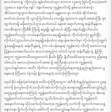
လေသံလေးနဲ့ “တို့လည်း ချစ်ပါတယ်ကွာ၊ ဘေးက လူတွေ မြင်လို့ မသင့်တော်
ဘူးလေ၊ နောက်မှ နော်” နောက်တော့ ကျွန်တော်တို့ နှစ်ယောက်စလုံး
အိပ်မောကျသွားပါတော့တယ်။ မနက် မန္တလေး မှာ ဘတ်စ် ဆိုက်တော့
ဟော်တယ်တခု ကို သွားကြပါတယ်။ လားရွိုး ရထားက မနက်အစောကြီး မှာ
ထွက်တာမို့ မမှီတော့ပါဘူး။ ဟော်တယ် ခန်းထဲ ရောက်တာနဲ့ အန်တီနန်းက
ကားစီးရတာ ငြီးစီစီ ကြီးမို့ ရေချိုး ချင်တယ် ဆိုပြီး ရေဝင်ချိုးပါတယ်။
ကျွန်တော်လည်း ဘယ်နေလိမ့်မလဲ။ ရေချိုးခန်းထဲ ကိုယ်တုံးလုံး ချွတ်ပြီး
လိုက်ဝင်သွားပါတယ်။ ရေချိုးခန်းထဲက ရေပန်းအောက်မှာ ကိုယ်တုံးလုံးချွတ်
နဲ့ ရေချိုးနေတဲ့ အန်တီနန်းရဲ့ ပုံက ပင်ပန်းနေတဲ့ ကျွန်တော့် လီးကို ထောင်းကနဲ
ပြန်မာလာစေပါတယ်။ အသားအရည်က ဝင်းဝါ လှတဲ့ အန်တီနန်း ရဲ့ နို့ကြီး
တွေက ကျွဲကောသီးတွေလောက် နီးပါး ရှိပြီး နို့သီးခေါင်းတွေကတော့ ညိုမဲနေ
ပါတယ်။ ခလေးသုံးယောက်အမေ မို့ အကြီးဆုံးသားက ကျွန်တော့်
သူငယ်ချင်းလေ၊ အဟီး ဘိုက်က သားကြောပြတ်ရာတွေနဲ့ နည်းနည်းလေး ပူ
နေပေမဲ့ ကြီးမား လုံးဝန်း စွံ့ကားနေတဲ့ တင်လုံးကြီးတွေ။
တုတ်ခိုင် ဖြောင့်စင်းနေတဲ့ ပေါင်လုံးကြီးတွေက အဲဒီ ဗိုက်နည်းနည်းလေး ပူနေ
တာကို ဖုံးလွမ်းလိုက်သလိုပါပဲ၊ဆံပင်ကိုလည်း ဖားရားချပြီးခေါင်းလျှော်ရည်
တွေနဲ့ ရှော်နေတာကြောင့် ကျွန်တော်ဝင်လာတာကို မမြင်လိုက်ပါဘူး။ ဒါပေမဲ့
ကျွန်တော်ဝင်လာတာကိုတော့ သူသိပါတယ်။ သူ့ခါးလေးကို ကျွန်တော်
အနောက်ကနေ သိုင်းဖက်လိုက်တော့။ ကျွန်တော့် လက်ကို သူ့လက်ကလေးနဲ့
မနာတနာ ရိုက်လိုက်ရင်း ခေါင်းကို ဆက်လျှော်နေပါတယ်။ ကျွန်တော်က မာ