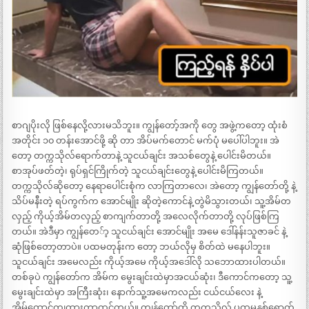
စာဂျပိုးလို ဖြစ်နေလို့လားမသိဘူး။ ကျွန်တော့်အကို တွေ အဖွဲ့ကတော့ ထုံးစံ
အတိုင်း ၁၀ တန်းအောင်ဖို့ ဆို တာ အိပ်မက်တောင် မက်ပုံ မပေါ်ပါဘူး။ အဲ
တော့ တက္ကသိုလ်ရောက်တာနဲ့ သူငယ်ချင်း အသစ်တွေနဲ့ ပေါင်းမိတယ်။
စာအုပ်ဖတ်တဲ့၊ ရုပ်ရှင်ကြိုက်တဲ့ သူငယ်ချင်းတွေနဲ့ ပေါင်းမိကြတယ်။
တက္ကသိုလ်ဆိုတော့ နေရာပေါင်းစုံက လာကြတာလေ၊ အဲတော့ ကျွန်တော်တို့ နဲ့
သိပ်မနီးတဲ့ ရပ်ကွက်က အောင်မျိုး ဆိုတဲ့ကောင်နဲ့ တွဲမိသွားတယ်၊ သူ့အိမ်တ
လှည့် ကိုယ့်အိမ်တလှည့် စာကျက်တာတို့ အလေလိုက်တာတို့ လုပ်ဖြစ်ကြ
တယ်။ အဲဒီမှာ ကျွန်တေ်ာ့ သူငယ်ချင်း အောင်မျိုး အမေ ဒေါ်နန်းသူဇာခင် နဲ့
ဆုံဖြစ်တော့တာပဲ။ ပထမတုန်းက တော့ ဘယ်လိုမှ စိတ်ထဲ မနေပါဘူး။
သူငယ်ချင်း အမေလည်း ကိုယ့်အမေ ကိုယ့်အဒေါ်လို သဘောထားပါတယ်။
တစ်ခုပဲ ကျွန်တော်က အိမ်က မွေးချင်းထဲမှာအငယ်ဆုံး၊ ဒီကောင်ကတော့ သူ့
မွေးချင်းထဲမှာ အကြီးဆုံး၊ နောက်သူ့အမေကလည်း ငယ်ငယ်လေး နဲ့
အိမ်ထောင်ကျထားတာထင်တယ်။ ကျွန်တော်တို့ တက္ကသိုလ် ပထမနှစ်ရောက်