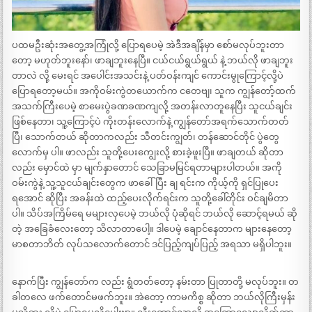
ပထမဦးဆုံးအတွေ့အကြုံလို့ ပြောရပေမဲ့ အဲဒီအချိန်မှာ စော်မလုပ်ဘူးတာ
တော့ မဟုတ်ဘူးနော်၊ ဖာချဘူးနေပြီ။ ငယ်ငယ်ရွယ်ရွယ် နဲ့ ဘယ်လို ဖာချဘူး
တာလဲ လို့ မေးရင် အပေါင်းအသင်းနဲ့ ပတ်ဝန်းကျင် ကောင်းမွုကြောင့်လို့ပဲ
ပြောရတော့မယ်။ အကိုဝမ်းကွဲတယောက်က ငတေဗျ၊ သူက ကျွန်တော့်ထက်
အသက်ကြီးပေမဲ့ စာမေးပွဲခဏခဏကျလို့ အတန်းလာတူနေပြီး သူငယ်ချင်း
ဖြစ်နေတာ၊ သူ့ကြောင့်ပဲ ကိုးတန်းလောက်နဲ့ ကျွန်တော်အရက်သောက်တတ်
ပြီ၊ သောက်တယ် ဆိုတာကလည်း သီတင်းကျွတ်၊ တန်ဆောင်တိုင် ပွဲတွေ
လောက်မှ ပါ။ ဖာလည်း သူတို့ပေးကျွေးလို့ စားခဲ့ဖူးပြီ။ ဖာချတယ် ဆိုတာ
လည်း မှောင်ထဲ မှာ မျက်နှာတောင် သေခြာမမြင်ရတာများပါတယ်။ အကို
ဝမ်းကွဲနဲ့ သူ့သူငယ်ချင်းတွေက ဖာခေါ်ပြီး ချ ရင်းက ကိုယ့်ကို ရှင်ပြုပေး
ရအောင် ဆိုပြီး အခန်းထဲ ထည့်ပေးလိုက်ရင်းက သူတို့ခေါ်တိုင်း ဝင်ချမိတာ
ပါ။ သိပ်အကြိမ်ရေ မများလှပေမဲ့ ဘယ်လို ပုံဆိုရင် ဘယ်လို ဆောင့်ရမယ် ဆို
တဲ့ အခြေခံလေးတော့ သိလာတာပေါ့။ ဒါပေမဲ့ ချောင်နေတာက များနေတော့
မာစတာဘိတ် လုပ်သလောက်တောင် ဒင်ပြည့်ကျပ်ပြည့် အရသာ မရှိပါဘူး။
နောက်ပြီး ကျွန်တော်က လည်း ရွံတတ်တော့ နမ်းတာ ပြုတာတို့ မလုပ်ဘူး။ တ
ခါတလေ ဖက်တောင်မဖက်ဘူး။ အဲတော့ ကာမကိစ္စ ဆိုတာ ဘယ်လိုကြီးမှန်း