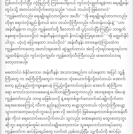
ပြစ်တင်လိုက်ပြီး လုံခြည်ကို ကြမ်းပေါ်မှာပင် ကွင်းလုံးချွတ်ချခဲ့ကာ ရေချိုခန်း
တွင်းသို့ အတင်းဝင်လိုက်တော့သည်။ “ဟယ် ဘယ်လို ဖြစ်တာလဲ”
“ကျွန်တော်လည်း ရေချိုးချင်လာလို့လေ အဟီး” “အို ရေချိုးချင်တာကလည်း
ဟိုမှာ ရေလဲလုံချည် ရှိတယ် လေ ဘယ်လိုကြီးလည်း လီးတန်းလန်းနဲ့” “ဟာ
အန်တီနန်းက လည်း ကျွန်တော်တို့ ဒီလောက် ထိ ပွင့်လင်းပြီးကြပြီပဲ ဘာရှက်
နေစရာလိုသေးလို့လဲ အန်တီနန်းလဲချွတ် နိကပ်ချိုးကြရအောင်” “အို မချွတ်နိုင်
ပါဘူး.. ဟဲ့ဟဲ့ ပြောနေတာ ဘယ်လိုလဲ” အန်တီနန်း တားနေတဲ့ကြားထဲက
ကျွန်တော်ကတော့ အတင်းရအောင် ဆွဲချွတ်တာပဲ၊ အဲလို လုံးရင်းထွေးရင်းက
သူ့ထမိန်လည်း ကွင်းလုံးကျွတ်၊ ကျွန်တော့်လီးကြီးလည်း မာတောင်လာရ
တော့တာပေါ့။
မတောင်ပဲ ခံနိုင်မလား၊ အန်တီနန်း အသားအရည်က ဝင်းနေတာ အပြင် သူ့နို့
ကြီးတွေ က အကြီးကြီးတွေပဲ၊ ကလေး သုံးယောက်ရှိလို့ထင်တယ်၊ အောက်
တော့ နည်းနည်းတွဲကျနေပေမဲ့ ကြည့်လို့ကောင်းတုန်းပဲ၊ အောက် ဆုံကြီးက
ရော ကောင်းသလားမမေးနဲ့ ပေါင်တန်ကြီးတွေကလည်း အားရစရာ။ ဒါပေမဲ့
ကျွန်တော်လည်း ဘာမှ မဖြစ်သလို နဲ့ ရေတစ်ခွက်လောက်ခပ်ချိုးလိုက်တာ
ရေအအေးကြောင့် လီးက နည်းနည်းတော့ ပျော့သွားတယ်၊ လုံးလုံးကြီးပျော့
သွားတာတော့မဟုတ်ဘူးပေါ့ ခုဏ လို အလံတိုင် ဖြစ်မနေတာတစ်ခုပဲ။အန်တီ
နန်း ကိုလဲ ရေလောင်းပေးလိုက်တယ်၊ သူလည်း ခဏနေတော့ မထူးတော့ဘူး
ဆိုဘူး ရေတဗွမ်းဗွမ်း လောင်းချိုးတော့တာပဲ။ သူရေလောင်းတာရပ်တော့
ကျွန်တော်က ဆပ်ပြာရည်တွေ လက်ထဲ ညှစ်ထည့်ပြီး သူ့ကိုယ်ကို ဆပ်ပြာ