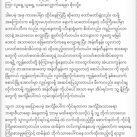
ကြာ လူရှေ့သူရှေ့ လမ်းလျှောက်မရမှာ စိုးလို့်။
ဒါပေမဲ့ အခု ကားပေါ်မှာ ထိုင်နေကြပြီ ဆိုတော့ တော်တော်နဲ့လည်း ထဖို့
အကြောင်းက မရှိဘူးမဟုတ်လား၊ နောက် မာတောင်နေတဲ့ လီးကြီးပေါ်မှာ
ဘောင်းဘီက လည်း ကျပ်နေတာမို့ လီးနာရုံမက စိတ်လည်း ကျဉ်းကျပ်လာ
တာနဲ့ အသာလေး လျှောပြီး ချွတ်လိုက်တယ်။ ဘေးနားက လူတွေ မမြင်
အောင် အသာလေး ခြေထောက်ကနေ လျှောချ ပြီး အန်တီနန်း ယူလာတဲ့
ပလတ်စတစ်အိပ်တခု ထဲ ထိုးထည့်ထားလိုက်တယ်။ အန်တီနန်းက စားစရာ
တွေကို ပလတ်စတစ်အိပ်တွေနဲ့ သယ်လာတာမို့ ပလတ်စတစ်အိပ်တွေက
တချို့ ကျွန်တော်တို့ ခုံကြားမှာ ရှိနေတယ်။ ကားထွက်တော့ အဲယားကွန်းက
လည်း တအားအေးတော့ အန်တီနန်းက သူယူလာတဲ့ စောင်ပါးလေး ကို ထုတ်
ခြုံတယ် ကျွန်တော့်ပေါ်လည်း လွမ်းခြုံလိုက်တော့ ကျွန်တော်တို့ နှစ်ယောက်
စောင်ခြုံ အောက်မှာ လွုပ်ရှားဖို့ အဆင်ပြေသွားတယ်။ မီးကလည်း မှောင်ချ
လိုက်တာမို့ ကျွန်တော် အန်တီနန်း ကိုယ်ပေါ် အသာ မှေး အိပ်ရင်းက သူ့ နို့ကြီး
တွေကို အင်္ကျီပေါ်ကပဲ လှမ်းအုပ်ကိုင်လိုက်တယ်။
သူက ဘာမှ မပြောပေမဲ့ အင်္ကျီပေါ်က ကိုင်ရတာက အင်္ကျီအသားရော
ဘရာဇီယာရော ခံနေတာမို့ ဘာမှ မထိရောက်သလိုပဲ မို့ သူ့ ဘိုက်သားလေး
တွေကို သွားပွတ်ကိုင်ရင်းနဲ့ ထမိန် ထဲ လက်ထိုးထည့်ပြီး စောက်ဖုတ်ကို ကိုင်ဖို့
ကြိုးစားတော့တယ်။ ပထမ ထမိန်က တင်းကျပ်နေပေမဲ့ ကျွန်တော်က မရမနေ
ကြိုးစားမွုကြောင့် ထမိန်ထဲ ဘိုက်သားပေါ်ကနေ လက်ထိုးထည့်လို့ ရသွား