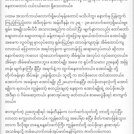
နေတာတောင် ငယ်ငယ်လေး ရှိသေးတယ်။
ပထမ အသက်ဘယ်လောက်ရှိမယ်မှန်းတောင် မသိပါဘူး နောက်မှ ပြန်တွက်
ကြည့်ကြည့်တာ၊ အဲဒီတုန်းက အန်တီနန်း က ၃ရ – ၃၈ လောက်တော့ရှိမယ်ဗျ။
ရှမ်း အမျိုးသမီးပီပီ အသားအရည်က ဝင်းဝါ ပြီး မျက်နှာကလည်း တော်တော်
ချောတယ်။ ချောတာရယ် ခန့်တာရယ် တွဲပြောမှ ရမယ်ထင်တယ်။ အောင်မျိုး
အဖေက လူဝင်မွု မှာလုပ်တော့ ရှမ်းပြည်မှာ တာဝန်ကျတုန်း အိမ်ထောင်ကျ
လာတယ် ပြောတာပဲ။ အရင်တုန်းက မူလတန်းပြ ဆရာမလုပ်တယ် ဆိုလား
နောက်တော့ ကလေး သုံးယောက်ရတော့ အိမ်ရှင်မ အလုပ်ပဲ လုပ်တော့တယ်။
အိမ်မှာ အိမ်ဖော်မထားဘူး။ အောင်မျိုး အဖေ က ရှပ်ကီသမား၊ ညနေဆို အမြဲ
တန်း မျက်နှာကြီး နီပြီး အရက်နံ့ က ထွက်နေတတ်တယ်။ အောင်မျိုး တို့
တိုက်ခန်းမှာ အိပ်ခန်း ၂ခန်းရှိတယ်၊ သူတို့ က ထပ်ခိုးလေး တင်ထားတယ်။
အောက်က အခန်းမှာ အောင်မျိုး ညီ၂ယောက်နေပြီး ထပ်ခိုးတခုလုံးကို အောင်
မျိုးက ရတယ်။ ကျွန်တော့် စတည်းချတဲ့ နေရာက အောင်မျိုးရဲ့ ထပ်ခိုးပေါ့။
အဲဒီမှာ ပဲ ဂိမ်းဆော့တယ်၊ နှာစာအုပ်တွေ ဖတ်တယ်။ စာမေးပွဲနီးရင် စာကျက်
တယ်။
စာကျက်တဲ့ ညတွေဆိုရင် အန်တီနန်းက လက်ဖက်သုတ်တို့ ဘာတို့ လုပ်ပြီး
လာလာ ကျွေးတတ်တယ်။ ကျွန်တော်သူ့ အပေါ်မှာ စပြီး စိတ်ကစားဖြစ်သွား
တာက ဒီလိုဗျ။ တနေ့ နေ့ခင်းဖက်ကြီး ကျွန်တော်တို့ ထပ်ခိုးမှာ နှာစာအုပ်
အသစ်ရလို့ တစ်ယောက်တစ်အုပ်ဖတ်နေကြတာ၊ ဇာတ်လမ်းကတ