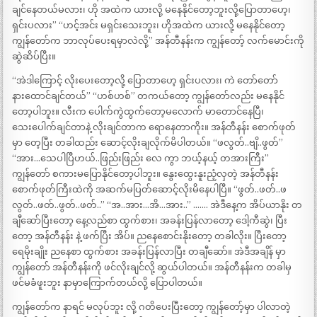
ချင်နေတယ်မလား၊ ဟို အထဲက ယားလို့ မနေနိုင်တော့ဘူးလို့ပြောတာဟေ့၊
ရှင်းပလား” “ဟင့်အင်း မရှင်းသေးဘူး၊ ဟိုအထဲက ယားလို့ မနေနိုင်တော့
ကျွန်တော်က ဘာလုပ်ပေးရမှာလဲလို့” အန်တီနန်းက ကျွန်တော့် လက်မောင်းကို
ဆွဲဆိပ်ပြီး။
“အဲဒါကြောင့် လိုးပေးတော့လို့ ပြောတာဟေ့ ရှင်းပလား၊ ကဲ တော်တော်
နားထောင်ချင်တယ်” “ဟစ်ဟစ်” တကယ်တော့ ကျွန်တော်လည်း မနေနိုင်
တော့ပါဘူး။ လီးက ပေါက်ကွဲထွက်တော့မလောက် မာတောင်နေပြီ၊
သေးပေါက်ချင်တာနဲ့ လိုးချင်တာက ရောနေတာကိုး။ အန်တီနန်း စောက်ဖုတ်
မှာ တေ့ပြီး တခါထည်း ဆောင့်လိုးချလိုက်မိပါတယ်။ “ဖလွတ်..ဗျိ..ဖွတ်”
“အား…သေပါပြီဟယ်..ဖြည်းဖြည်း လေ ကွာ ဘယ့်နယ့် တအားကြီး”
ကျွန်တော် စကားမပြောနိုင်တော့ပါဘူး။ နွေးထွေးနူးညံ့လှတဲ့ အန်တီနန်း
စောက်ဖုတ်ကြီးထဲကို အဆက်မပြတ်ဆောင့်လိုးမိနေပါပြီ။ “ဖွတ်..ဖတ်..ဖ
လွတ်..ဖတ်..ဖွတ်..ဖတ်..” “အ..အား…အိ…အား..” ……. အဲဒီနေ့က အိပ်ယာနိုး တ
ချီဆော်ပြီးတော့ နေ့လည်စာ ထွက်စား၊ အခန်းပြန်လာတော့ ဒေါ့ကီဆွဲ၊ ပြီး
တော့ အန်တီနန်း နဲ့ ဖက်ပြီး အိပ်။ ညနေစောင်းနိုးတော့ တခါလိုး။ ပြီးတော့
ရေမိုးချိုး ညနေစာ ထွက်စား အခန်းပြန်လာပြီး တချီဆော်။ အဲဒီအချိန် မှာ
ကျွန်တော် အန်တီနန်းကို ဖင်လိုးချင်လို့ ဆွယ်ပါတယ်။ အန်တီနန်းက တခါမှ
ဖင်မခံဖူးဘူး နာမှာကြောက်တယ်လို့ ပြောပါတယ်။
ကျွန်တော်က နာရင် မလုပ်ဘူး လို့ ဂတိပေးပြီးတော့ ကျွန်တော့်မှာ ပါလာတဲ့