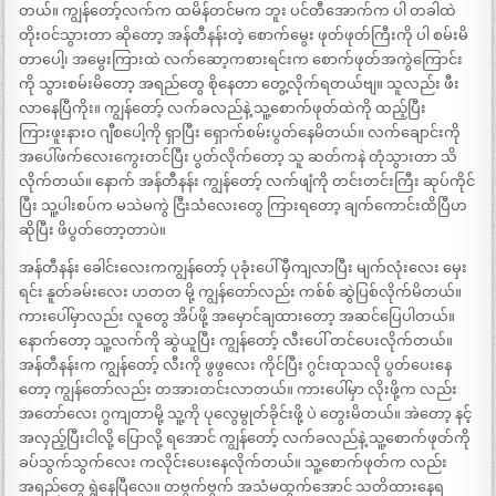
တယ်။ ကျွန်တော့်လက်က ထမိန်တင်မက ဘူး ပင်တီအောက်က ပါ တခါထဲ
တိုးဝင်သွားတာ ဆိုတော့ အန်တီနန်းတဲ့ စောက်မွေး ဖုတ်ဖုတ်ကြီးကို ပါ စမ်းမိ
တာပေါ့၊ အမွေးကြားထဲ လက်ဆော့ကစားရင်းက စောက်ဖုတ်အကွဲကြောင်း
ကို သွားစမ်းမိတော့ အရည်တွေ စိုနေတာ တွေ့လိုက်ရတယ်ဗျ။ သူလည်း ဖီး
လာနေပြီကိုး။ ကျွန်တော့် လက်ခလည်နဲ့ သူ့စောက်ဖုတ်ထဲကို ထည့်ပြီး
ကြားဖူးနားဝ ဂျီစပေါ့ကို ရှာပြီး ရှောက်စမ်းပွတ်နေမိတယ်။ လက်ချောင်းကို
အပေါ်ဖက်လေးကွေးတင်ပြီး ပွတ်လိုက်တော့ သူ ဆတ်ကနဲ တုံသွားတာ သိ
လိုက်တယ်။ နောက် အန်တီနန်း ကျွန်တော့် လက်ဖျံကို တင်းတင်းကြီး ဆုပ်ကိုင်
ပြီး သူ့ပါးစပ်က မသဲမကွဲ ငြီးသံလေးတွေ ကြားရတော့ ချက်ကောင်းထိပြီဟ
ဆိုပြီး ဖိပွတ်တော့တာပဲ။
အန်တီနန်း ခေါင်းလေးကကျွန်တော့် ပုခုံးပေါ် မှီကျလာပြီး မျက်လုံးလေး မှေး
ရင်း နူတ်ခမ်းလေး ဟတတ မို့ ကျွန်တော်လည်း ကစ်စ် ဆွဲပြစ်လိုက်မိတယ်။
ကားပေါ်မှာလည်း လူတွေ အိပ်ဖို့ အမှောင်ချထားတော့ အဆင်ပြေပါတယ်။
နောက်တော့ သူ့လက်ကို ဆွဲယူပြီး ကျွန်တော့် လီးပေါ် တင်ပေးလိုက်တယ်။
အန်တီနန်းက ကျွန်တော့် လီးကို ဖွဖွလေး ကိုင်ပြီး ဂွင်းထုသလို ပွတ်ပေးနေ
တော့ ကျွန်တော်လည်း တအားတင်းလာတယ်။ ကားပေါ်မှာ လိုးဖို့က လည်း
အတော်လေး ဂွကျတာမို့ သူ့ကို ပုလွေမွုတ်ခိုင်းဖို့ ပဲ တွေးမိတယ်။ အဲတော့ နင့်
အလှည့်ပြီးငါလို့ ပြောလို့ ရအောင် ကျွန်တော့် လက်ခလည်နဲ့ သူ့စောက်ဖုတ်ကို
ခပ်သွက်သွက်လေး ကလိုင်းပေးနေလိုက်တယ်။ သူ့စောက်ဖုတ်က လည်း
အရည်တွေ ရွဲနေပြီလေ။ တဗွက်ဗွက် အသံမထွက်အောင် သတိထားနေရ