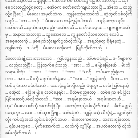
တော်တော့တယ် … နို့မို့ရင် … အောက်ကကောင်တွေ ပြေးတက်လာမှာ … သုံး
ချောင်းထည့်လို့ရတော့ … စအိုဝက တော်တော်ကျယ်သွားပြီ … အိုကေ … ထည့်
လို့ရပြီပေါ့ … မီးလေး အဖုတ်ထဲက … ကျွန်တော့်ကောင်ကို … ဆွဲထုတ်ပစ်လိုက်
သည် … “ဟာ … ဟင့် …” မီးလေးက ထန်လွန်းပါတယ် … ထည့်တော့လည်း …
အော်တယ် …ထုတ်တော့လည်း အော်တယ် … အော်ပလေ့စေ … များများအော်
မှ … အနာသက်သာမှာ … သူအော်လေ … ကျွန်တော်ပိုသဘောကျလေပဲ …
အစေ့လေးကို … နှစ်ချက်သုံးချက်ပွတ်လိုက်ပြီး … အရည်တွေ စိုရွဲနေတဲ့ …
ကျွန်တော့် … ဒ- ်ကို … မီးလေး စအိုဝထဲ … မြှုပ်လိုက်သည် …။
ဒီလောက်ချဲ့ထားတာတောင် … ကြပ်လွန်းသည် … သိပ်မဝင်ချင် … ဒ- ်ဖျားက
… လည်လည်ပြီး … ပြန်ထွက်ချင်သည် … “အား … ကို … ဖြေးဖြေးနော် … မီးကို
သနားပါအုံး …” “အား … ” “အား … ” “အား … ” “ဟင့် … ထပ်မထည့်နဲ့လေ …
အား … အား … မီးကို မရက်စက်နဲ့လေ …” “အား ….” ကျွန်တော့် – ီးက … တ
ထစ်ချင်းသာ ဝင်ပါတယ် … ဆောင့်သွင်းလို့လည်း မရဘူး … တင်းကြပ်နေတဲ့
… စအိုထဲ … ဖြေးဖြေးချင်းဝင်နေရင်း … စိတ်မရှည်တော့ … တစ်ချက် ခပ်ပြင်း
ပြင်းဆောင့်ပစ်လိုက်တယ် … “အား … အရမ်းနာတယ် … အရမ်းနာတယ် …
ဟူး” မီးလေး ဖင်ကို အတင်းဖြဲပြီး … ဆောင့်ထည့်ပစ်လိုက်တယ် … စိတ်မရှည်
တော့ဘူး … အား … ဝင်သွားပြီဗျ … တစ်ဆုံးပဲ … ကျွန်တော့် ဆီးခုံနဲ့ … သူ့ဖင်နှစ်
လုံး ကပ်တဲ့အထိ သွင်းပစ်လိုက်တယ် … မီးလေးကတော့ … တအားရုန်းတာပဲ
… ရုန်းပလေ့စေ … ဗိုက်အောက်ထဲ … လက်ကို လျှိုပြီး … အဖုတ်လေးကို လိုက်
စမ်းလိုက်တယ် …။