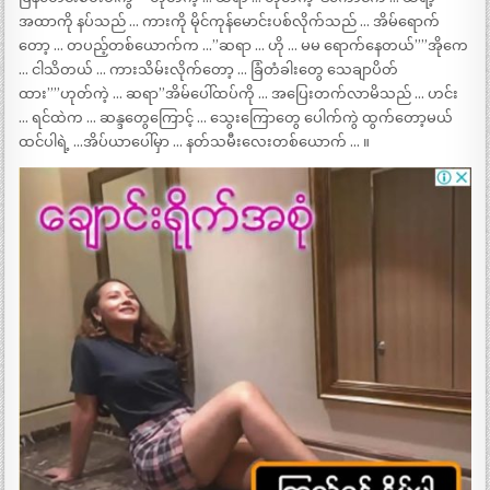
အထာကို နပ်သည် … ကားကို မိုင်ကုန်မောင်းပစ်လိုက်သည် … အိမ်ရောက်
တော့ … တပည့်တစ်ယောက်က …”ဆရာ … ဟို … မမ ရောက်နေတယ်””အိုကေ
… ငါသိတယ် … ကားသိမ်းလိုက်တော့ … ခြံတံခါးတွေ သေချာပိတ်
ထား””ဟုတ်ကဲ့ … ဆရာ”အိမ်ပေါ်ထပ်ကို … အပြေးတက်လာမိသည် … ဟင်း
… ရင်ထဲက … ဆန္ဒတွေကြောင့် … သွေးကြောတွေ ပေါက်ကွဲ ထွက်တော့မယ်
ထင်ပါရဲ့ …အိပ်ယာပေါ်မှာ … နတ်သမီးလေးတစ်ယောက် … ။