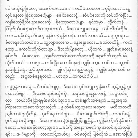
ခေါင်းအုံးနဲ့ ဖုံးတော့ အောက်နားလေးက … မသိမသာလေး … ပွင့်နေတာ … သူ
လုပ်နေတာ မြင်ရတာပေါ့ဗျာ … ခေါင်းလေးငုံ့ … ဆံပင်လေးကို သပ်လိုက်ပြီး …
ကျွန်တော့်နို့သီးဖျားလေးကို … စို့တော့ာတာပဲဗျာ … ရင်ထဲမှာ … လှိုက်ကနဲ …
ကြက်သီးတွေတောင်ထသွားတယ် … မီးလေးလျှာလေးနဲ့ … သပ်လိုက်တိုင်း …
ဟား … ရင်ထဲမှာ မီးတွေ ဝုန်းကနဲ ဝုန်းကနဲ တောက်လာတယ် … မရဘူးဗျာ …
ခံစားရခက်တယ်ဗျာ … သူ့လျှာလေးက … နွေးနွေးလေး … မထိတထိနဲ့ … ကလိ
တော့ … ကောင်းလိုက်တာဗျာ … ဒီဘက်ပြီးတော့ … ဟိုဘက် … နွုတ်ခမ်းလေးနဲ့
စုပ်ရင်း … မီးလေးက … သူ့ဖင်ကောက်ကောက်လေးကို နောက်ကို ဆုတ်ပစ်
လိုက်တယ် … ဟာဗျာ … တင်းပြီး ထောင်နေတဲ့ ကျွန်တော့ကောင်က … သူ့ ဖင်
နှလုံးကြားမှာ ညပ်သွားတယ် … ချွဲကျိတဲ့ အရည်တွေနဲ့ … ကျွန်တော့်ကောင်က
လည်း … အပွတ်ခံနေရတယ် … ဟာဗျာ … တကယ်ပါပဲ …။
အပွဲပွဲနွဲလာသမျှ … ဒီတစ်ခါကျမှ … မီးလေး လုပ်သမျှ ကျွန်တော် ထွန့်ထွန့်လူး
နေတာပဲဗျာ … – ီးတစ်ချောင်းလုံးကို … အဖုတ်မွေးနုနုလေးနဲ့ … အပွတ်ခံရ
တာ … ဘယ်လိုပြောရမှန်းမသိပါဘူးဗျာ … တစ်ချက်တစ်ချက် … သူ့အဖုတ်
ကြားလေးထဲရောက်သွားလိုက် … နွုတ်ခမ်းထူထူလေးတွေက … မထိတထထိ
ညှစ်တာခံရလိုက်နဲ့ … ဟုတ်နေတာပဲဗျာ … – ီးတချောင်းလုံးကို … အဝတ်နုနဲ့
ပွတ်နေသလိုပဲဗျာ … မီးလေးဖင်က နိမ့်ချည်မြင့်ချည်နဲ့ … ကျွန်တော့်ကို နှိပ်စက်
နေတာ … မခံစားနိုင်တော့ဘူးဗျာ … ဖင်ကို အနောက်ဖက်ကို အတင်းပွတ်တွန်း
ရင်း … ဒ- ်ဖျားကို … လာလာငြိတယ်ဗျ … ဝင်မလိုလို ဖြစ်လိုက် … အောက်ပြန်