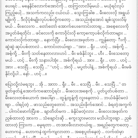
ပေးရင် … မနေနိုင်လောက်အောင်ကို … ထကြွလာလိမ့်မယ် … မယုံရင်လုပ်
ကြည့်ပေါ့ … အသက်ကလည်း ငယ်ငယ် … သွေးကြွခါစ … မီးလေးလို အရွယ်
မျိုးကို … ဒီလိုပုံစံမျိုးလုပ်ပစ်လို့ကတော့ … အသည်းစွဲအောင် ချစ်သွားလိမ့်
မယ် … မီးလေးက … တော်တော် အောက်ပေးကောင်းတာဗျ … အစေ့လေးကို
အပွတ်ခံရတိုင်း … ဖင်လေးကို စကာဝိုင်းလို ကော့ကော့ပစ်လိုက်တာများ …
ကောင်းလိုက်တာဗျာ … နောက်ပြီး … မီးလေးအဖုတ်က … ကျွန်တော့- ီးကို …
ဆွဲဆွဲ ဆုပ်ပစ်တာလဲ … ကောင်းတယ်ဗျာ … “အား … ရှီး …. ဟင့် … အစ့်ကို့ …
အစ့်ကို့ … မီးကို သတ်နေတာလားဟင် … မီး မခံနိုင်ဘူး … ဟီး … မီးသေတော့
မယ် … ဟင့် … မီးကို သနားပါအုံး … အစ်ကိုရယ် … အား …. ရှီး … ဟာ … ဟင့် …
အား … သေပြီ … သေပြီ …” “ဟင့် … အဲလို … မပွတ်ပါနဲ့ … အစ်ကိုရယ် … မီးမခံ
နိုင်လို့ပါ … နော် … ဟင့် …။
ပြောလို့လဲမရဘူး … အို … အာာာ … ရှီး … မီး … သေပြီ … မီး … သေပြီ …” တ
ဖွတ်ဖွတ်နဲ့ အောက်ကဆောာင့်ရင်း … မီးလေးအစေ့ကို … ပွတ်ပွတ်ပစ်တာ …
မီးလေးတစ်ယောက် အပေါ်မှာ … ထွန့်ထွန့်ကို လူးနေတာပဲ … ဘယ်ခံနိုင်မလဲ
ဗျာ … ဝါရင့်တဲ့ … ဖာသည်တွေတောင် … အသည်းခိုက်အောင် … ခံရတဲ့အကွက်
… ပါကင်ဖောက်ပြီးစ … ချာတိတ်မက … ခံနိုင်မတဲ့လား … မီးလေးအဖုတ်က
ညှစ်ထားတဲ့ အားက … သံချောင်းဆို … ကွေးသွားမလား မသိပါဘူးဗျာ … ညှစ်
ထားတဲ့ ကြားက … မွေရတာ … တအားဖီးလာတယ်ဗျ … အရည်တွေကတော့ …
ဟောကနဲ … ဟောကနဲ ထွက်ကျလာတာ … အစေ့ပွတ်နေတဲ့ … လက်ထဲမှာ