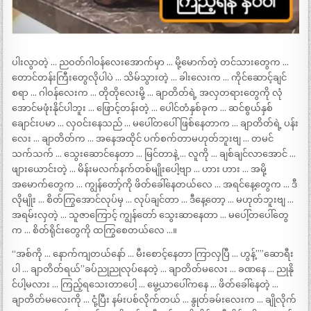
ပါးလွာတဲ့ … ညဝတ်ဂါဝန်လေးအောက်မှာ … မို့မောက်တဲ့ တင်သားတွေက …
တောင်တန်းကြီးတွေလိုပါပဲ … သိမ်သွားတဲ့ … ခါးလေးက … ကိုင်ဆောင့်ချင်
စရာ … ဂါဝန်လေးက … တိုတိုလေးမို့ … ချာတိတ်ရဲ့ အလှတရားတွေကို လုံ
အောင်မဖုံးနိုင်ပါဘူး … ဖြောင့်တန်းတဲ့ … ပေါင်တံနှစ်ခုက … ဆင်စွယ်နှစ်
ချောင်းပမာ … လှဝင်းနေသည် … မပေါ်တပေါ်ဖြစ်နေတာက … ချာတိတ်ရဲ့ ပန်း
လေး … ချာတိတ်က … အနေအထိုင် ပက်စက်တာမဟုတ်ဘူးဗျ … တမင်
သက်သက် … သွေးဆောင်နေတာ … မြင်တာနဲ့ … လူကို … ချစ်ချင်လာအောင် …
ဖျားယောင်းတဲ့ … မိန်းမလက်နက်တစ်မျိုးပေါ့ဗျာ … ဟား ဟား … အမို့
အမောက်တွေက … ကျွန်တော့်ကို ဖိတ်ခေါ်နေတယ်လေ … အရင်နေ့တွေက … ဒီ
လိုမျိုး … စိတ်ကြွအောင်လုပ်မှ … လုပ်ချင်တာ … ဒီနေ့တော့ … မဟုတ်ဘူးဗျ …
အရမ်းလှတဲ့ … သူဇာကြောင့် ကျွန်တော် သွေးဆာနေတာ … မပေါ့်တပေါ်တွေ
က … စိတ်ရိုင်းတွေကို ထကြွစေတယ်လေ …။
“အစ်ကို … နောက်ကျတယ်နော် … မီးစောင့်နေတာ ကြာလှပြီ … ဟွန့်””ဆောရီး
ပါ … ချာတိတ်ရယ်”ခပ်ညုညုလုပ်နေတဲ့ … ချာတိတ်မလေး … ခဏနေ … ညုနို
င်ပါ့မလား … ကြည့်ရသေးတာပေါ့ … မွေ့ယာပေါ်ကနေ … ဖိတ်ခေါ်နေတဲ့ …
ချာတိတ်မလေးကို … ငုံ့ပြီး နမ်းပစ်လိုက်တယ် … နွုတ်ခမ်းလေးက … ချိုလိုက်