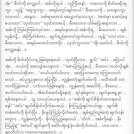
အုံး””စိတ်ကို လျှော့ပါ … အစ်ကိုရယ် … လူကြီးနော် … ကလေးကို စိတ်မဆိုးရ
ဘူး … ဟွန့်” “မရဘူးကွာ … အရမ်းလုပ်ချင်တယ်””မီးလေးကို … မသနားဘူး
လားဟင် … မနေ့က … ဒဏ်ရာတောင် မပျောက်သေးဘူး … အထဲမှာ အောင့်နေ
သေးတာ””ဟုတ်လား””ဟုတ်တာပေါ့ … မီးလေးက လိမ်ပြောစရာလား …
အစ်ကို ကြမ်းကြမ်းလုပ်တာ … အရမ်းနာတယ် အစ်ကိုရဲ့ … မီးလေးက … ချစ်
လွန်းလို့ … အံကြိတ်ခံတာ … မျက်ရည်တောင်ထွက်တယ် … ဟွန့်””ဟား ဟား …
မီးလေးက … အရမ်းကောင်းတာကိုး … ဟုတ်ဘူးလား””အိုး တော်ပါ … စိတ်ကို
လျှော့နော် …။
အစ်ကို စိတ်တိုင်းကျ ဖြစ်ရစေ့မယ် … ဟုတ်ပြီလား … ရွတ်””အင်း … ပြောပါ
အုံး … ဘယ်လို အလျော်ပေးမှာလဲ …””စောင့်ကြည့်ပေါ့ … မီးလေး ဘယ်လိုချစ်
တတ်တယ်ဆိုတာ … “တယ်ဟုတ်ပါလား … အပြောကတော့ ကြွေလောက်
တယ် …. ခပ်ညုညုလေး ပြောပြီး … ကျွန်တော့်နွုတ်ခမ်းကို … မထိတထိ လာ
ကလိပြန်တယ် … ပက်လက်ဖြစ်နေတဲ့ … ကျွန်တော့် အပေါ်ကို … မီးလေး …
တက်လာပါတယ် … အိစက်ဖောင်းမို့နေတဲ့ … ရင်နှစ်မွာက … မျက်နှာရှေ့မှာ …
ရစ်ဝဲနေတယ် … သူ ဘာလုပ်ပေးမှာလဲ …။ “အစ်ကို မျက်စိမှိတ်ထားရမယ်
နော်””အင်း”မျက်စိမှိတ်လိုက်ပေမယ့် … ခိုးကြည့်ချင်တယ်ဗျာ … မျက်စိ
တစ်ဖက်ကို မှိတ်ပြီး … ခိုးဖွင့်ကြည့်လိုက်တော့ … ချစ်ရည်လွမ်းတဲ့ မျက်ဝန်း
တွေက … ကျွန်တော့်ကို … စိုက်ကြည့်နေတယ် …”ဟိတ် … အစ်ကိုနော် … ခိုး
ကြည့်နဲ့””အင်းပါ”မျက်နှာကို ခေါင်းအုံးနဲ့ ဖုံးပစ်လိုက်တယ် … ဟား ဟား …
ချာတိတ်က ကလေးကျနေတာပဲ …။