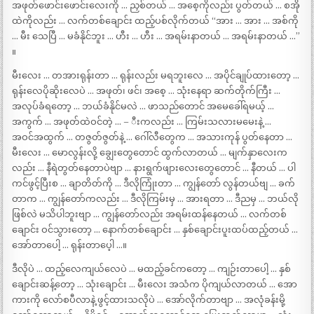
အဖုတ်ဖောင်းဖောင်းလေးကို … ညှစ်တယ် … အစေ့ကိုလည်း ပွတ်တယ် … စအို
ထဲကိုလည်း … လက်တစ်ချောင်း ထည့်ပစ်လိုက်တယ် “အား … အား … အစ်ကို
… မီး သေပြီ … မခံနိုင်ဘူး … ဟီး … ဟီး … အရမ်းနာတယ် … အရမ်းနာတယ် …”
။
မီးလေး … တအားရုန်းတာ … ရုန်းလည်း မရဘူးလေ … အပိုင်ချုပ်ထားတော့ …
ရုန်းလေပိုဆိုးလေပဲ … အဖုတ်၊ ဖင်၊ အစေ့ … သုံးနေရာ ဆက်တိုက်ကြီး …
အလုပ်ခံရတော့ … ဘယ်ခံနိုင်မလဲ … ဖာသည်တောင် အမေခေါ်ရမယ့် …
အကွက် … အဖုတ်ထဲဝင်တဲ့ … – ီးကလည်း … ကြမ်းသလားမမေးနဲ့ …
အဝင်အထွက် … တဇွတ်ဇွတ်နဲ့ … ဂေါ်လီတွေက … အသားကုန် ပွတ်နေတာ …
မီးလေး … မောလွန်းလို့ ချွေးတွေတောင် ထွက်လာတယ် … မျက်နှာလေးက
လည်း … နီရဲတွတ်နေတာပဲဗျာ … နားရွက်ဖျားလေးတွေတောင် … နီတယ် … ပါ
ကင်ဖွင့်ပြီးစ … ချာတိတ်ကို … ဒီလိုကြုံးတာ … ကျွန်တော် လွန်တယ်ဗျ … ခက်
တာက … ကျွန်တော်ကလည်း … ဒီလိုကြမ်းမှ … အားရတာ … ဒီညမှ … ဘယ်လို
ဖြစ်လဲ မသိပါဘူးဗျာ … ကျွန်တော်လည်း အရမ်းထန်နေတယ် … လက်တစ်
ချောင်း ဝင်သွားတော့ … နောက်တစ်ချောင်း … နှစ်ချောင်းပူးထပ်ထည့်တယ် …
အော်တာပေါ့ … ရုန်းတာပေ့ါ …။
ဒီလိုပဲ … ထည့်လေကျယ်လေပဲ … မထည့်ခင်ကတော့ … ကျဉ်းတာပေါ့ … နှစ်
ချောင်းဆန့်တော့ … သုံးချောင်း … မီးလေး အသံက ပိုကျယ်လာတယ် … အော
ကားကို လော်စပီလာနဲ့ ဖွင့်ထားသလိုပဲ … အော်လိုက်တာဗျာ … အလုံခန်းမို့