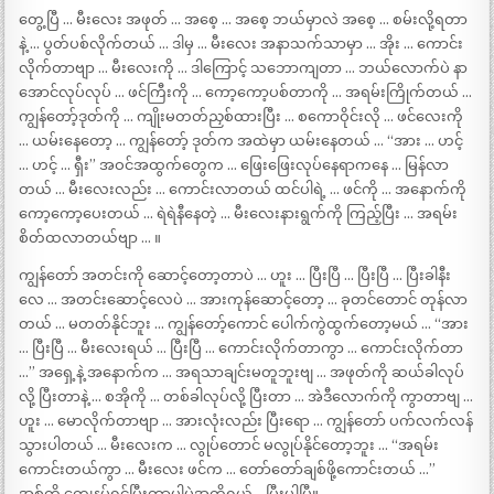
တွေ့ပြီ … မီးလေး အဖုတ် … အစေ့ … အစေ့ ဘယ်မှာလဲ အစေ့ … စမ်းလို့ရတာ
နဲ့ … ပွတ်ပစ်လိုက်တယ် … ဒါမှ … မီးလေး အနာသက်သာမှာ … အိုး … ကောင်း
လိုက်တာဗျာ … မီးလေးကို … ဒါကြောင့် သဘောကျတာ … ဘယ်လောက်ပဲ နာ
အောင်လုပ်လုပ် … ဖင်ကြီးကို … ကော့ကော့ပစ်တာကို … အရမ်းကြိုက်တယ် …
ကျွန်တော့်ဒုတ်ကို … ကျိုးမတတ်ညှစ်ထားပြီး … စကောဝိုင်းလို … ဖင်လေးကို
… ယမ်းနေတော့ … ကျွန်တော့် ဒုတ်က အထဲမှာ ယမ်းနေတယ် … “အား … ဟင့်
… ဟင့် … ရှီး” အဝင်အထွက်တွေက … ဖြေးဖြေးလုပ်နေရာကနေ … မြန်လာ
တယ် … မီးလေးလည်း … ကောင်းလာတယ် ထင်ပါရဲ့ … ဖင်ကို … အနောက်ကို
ကော့ကော့ပေးတယ် … ရဲရဲနီနေတဲ့ … မီးလေးနားရွက်ကို ကြည့်ပြီး … အရမ်း
စိတ်ထလာတယ်ဗျာ … ။
ကျွန်တော် အတင်းကို ဆောင့်တော့တာပဲ … ဟူး … ပြီးပြီ … ပြီးပြီ … ပြီးခါနီး
လေ … အတင်းဆောင့်လေပဲ … အားကုန်ဆောင့်တော့ … ခုတင်တောင် တုန်လာ
တယ် … မတတ်နိုင်ဘူး … ကျွန်တော့်ကောင် ပေါက်ကွဲထွက်တော့မယ် … “အား
… ပြီးပြီ … မီးလေးရယ် … ပြီးပြီ … ကောင်းလိုက်တာကွာ … ကောင်းလိုက်တာ
…” အရှေ့နဲ့ အနောက်က … အရသာချင်းမတူဘူးဗျ … အဖုတ်ကို ဆယ်ခါလုပ်
လို့ ပြီးတာနဲ့ … စအိုကို … တစ်ခါလုပ်လို့ ပြီးတာ … အဲဒီလောက်ကို ကွာတာဗျ …
ဟူး … မောလိုက်တာဗျာ … အားလုံးလည်း ပြီးရော … ကျွန်တော် ပက်လက်လန်
သွားပါတယ် … မီးလေးက … လွုပ်တောင် မလွုပ်နိုင်တော့ဘူး … “အရမ်း
ကောင်းတယ်ကွာ … မီးလေး ဖင်က … တော်တော်ချစ်ဖို့ကောင်းတယ် …”
အစ်ကို ကျေနပ်ရင်ပြီးတာပါပဲအကိုရယ် …ပြီးပါပြီ။