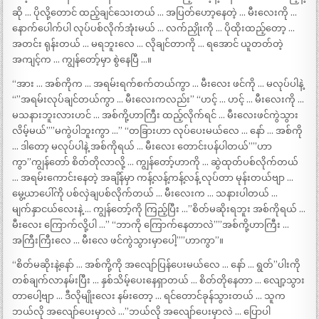
ဆို … ပိုလို့တောင် ထည့်ချင်သေးတယ် … အပြတ်ဟော့နေတဲ့ … မီးလေးကို …
နောက်ပေါက်ပါ လုပ်ပစ်လိုက်အုံးမယ် … လက်ညှိုးကို … ပိုထိုးထည့်တော့ …
အတင်း ရုန်းတယ် … မရဘူးလေ … လိုချင်တာကို … ရအောင် ယူတတ်တဲ့
အကျင့်က … ကျွန်တော့်မှာ စွဲနေပြီ …။
“အား … အစ်ကိုက … အရမ်းရက်စက်တယ်ကွာ … မီးလေး ဖင်ကို … မလုပ်ပါနဲ့
“”အရမ်းလုပ်ချင်တယ်ကွာ … မီးလေးကလည်း” “ဟင့် … ဟင့် … မီးလေးကို …
မသနားဘူးလားဟင် … အစ်ကို့ဟာကြီး ထည့်လိုက်ရင် … မီးလေးဖင်ကွဲသွား
လိမ့်မယ်””မကွဲပါဘူးကွာ …” “တခြားဟာ လုပ်ပေးမယ်လေ … နော် … အစ်ကို
… ဒါတော့ မလုပ်ပါနဲ့ အစ်ကိုရယ် … မီးလေး တောင်းပန်ပါတယ်””ဟာ
ကွာ”ကျွန်တော် စိတ်တိုလာလို့ … ကျွန်တော့်ဟာကို … ဆွဲထုတ်ပစ်လိုက်တယ်
… အရမ်းကောင်းနေတဲ့ အချိန်မှာ ကန့်လန့်ကန့်လန့် လုပ်တာ မုန်းတယ်ဗျာ …
မွေ့ယာပေါ်ကို ပစ်လှဲချပစ်လိုက်တယ် … မီးလေးက … သနားပါတယ် …
မျက်နှာငယ်လေးနဲ့ … ကျွန်တော့်ကို ကြည့်ပြီး …”စိတ်မဆိုးရဘူး အစ်ကိုရယ် …
မီးလေး ကြောက်လို့ပါ …” “ဘာကို ကြောက်နေတာလဲ””အစ်ကို့ဟာကြီး …
အကြီးကြီးလေ … မီးလေ ဖင်ကွဲသွားမှာပေါ့””ဟာကွာ”။
“စိတ်မဆိုးနဲ့နော် … အစ်ကို့ကို အလျော်ပြန်ပေးမယ်လေ … နော် … ရွတ်”ပါးကို
တစ်ချက်လာနမ်းပြီး … နှစ်သိမ့်ပေးနေရှာတယ် … စိတ်တိုနေတာ … လျော့သွား
တာပေါ့ဗျာ … ဒီလိုမျိုးလေး နမ်းတော့ … ရင်တောင်ခုန်သွားတယ် … သူက
ဘယ်လို အလျော်ပေးမှာလဲ …”ဘယ်လို အလျော်ပေးမှာလဲ … ပြောပါ