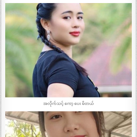
အလိုက်သင့် ကော့ ပေး မိတယ်