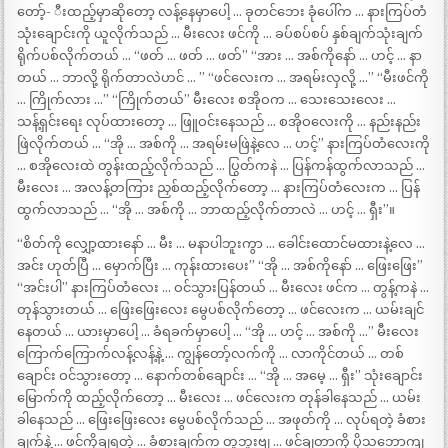
တော့်- ီးထည့်မှာဆိုတော့ လန့်နေမှာပေါ့ … ခုတင်ဘေး ခုံပေါ်က … နားကြပ်တံ
သုံးချောင်းကို ယူလိုက်သည် … မီးလေး ဖင်ကို … ခပ်စပ်စပ် နှစ်ချက်သုံးချက်
ရိုက်ပစ်လိုက်တယ် … “ဖတ် … ဖတ် … ဖတ်” “အား … အစ်ကိုနော် … ဟင့် … နာ
တယ် … ဘာလို့ ရိုက်တာလဲဟင် … ” “ဖင်လေးက … အရမ်းလှလို့ …” “မီးဖင်ကို
… ကြိုက်လား …” “ကြိုက်တယ်” မီးလေး စအိုဝက … သေးသေးလေး …
သန့်ရှင်းရေး လုပ်ထားတော့ … ဖြူဝင်းနေသည် … စအိုဝလေးကို … နည်းနည်း
ဖြဲလိုက်တယ် … “အို … အစ်ကို … အရမ်းမဖြဲနဲ့လေ … ဟင့်” နားကြပ်တံလေးကို
… စအိုလေးထဲ တွန်းထည့်လိုက်သည် … ပြွတ်ကနဲ … ပြန်ကန်ထွက်လာသည် …
မီးလေး … အလန့်တကြား ညှစ်ထည့်လိုက်တော့ … နားကြပ်တံလေးက … ပြန်
ထွက်လာသည် … “အို … အစ်ကို … ဘာထည့်လိုက်တာလဲ … ဟင့် … ရှီး”။
“စိတ်ကို လျှော့ထားနော် … မီး … မနာပါဘူးကွာ … ခေါင်းထောင်မထားနဲ့လေ …
အင်း ဟုတ်ပြီ … မှောက်ပြီး … ကုန်းထားပေး” “အို … အစ်ကိုနော် … ဖြေးဖြေး”
“အင်းပါ” နားကြပ်တံလေး … ဝင်သွားပြန်တယ် … မီးလေး ဖင်က … တွန့်ကနဲ …
တုန်သွားတယ် … ဖြေးဖြေးလေး မွေပစ်လိုက်တော့ … ဖင်လေးက … ယမ်းချင်
နေတယ် … ယားမှာပေါ့ … ခံရခက်မှာပေါ့ … “အို … ဟင့် … အစ်ကို …” မီးလေး
ကြောက်ကြောက်လန့်လန့်နဲ့ … ကျွန်တော့်လက်ကို … လာကိုင်တယ် … တစ်
ချောင်း ဝင်သွားတော့ … နောက်တစ်ချောင်း … “အို … အမေ့ … ရှီး” သုံးချောင်း
မြောက်ကို ထည့်လိုက်တော့ … မီးလေး … ဖင်လေးက တုန်ခါနေသည် … ယမ်း
ခါနေသည် … ဖြေးဖြေးလေး မွေပစ်လိုက်သည် … အဖုတ်ကို … လုပ်ရတဲ့ ခံစား
ချက်နဲ့ … ဖင်ကိုချရတဲ့ … ခံစားချက်က တူဘူးဗျ … ဖင်ချတာကို ပိုသဘောကျ