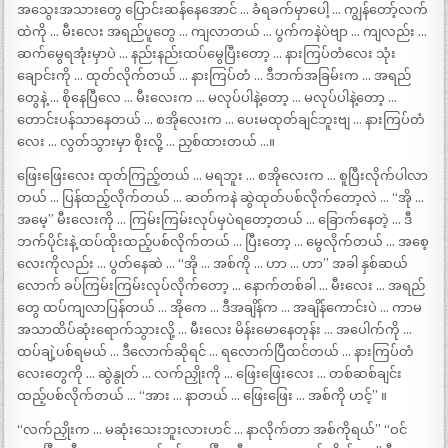
အသွေးအသားတွေ ပြောင်းဆန်နေအောင် … ခံရခက်မှာပေါ့ … ကျွန်တော့်လက်
ထဲကို … မီးလေး အရည်ပူတွေ … ကျလာတယ် … ပွက်ကနဲပဲဗျာ … ကျလည်း …
ဆက်မွေရအုံးမှာပဲ … နည်းနည်းထပ်မွေပြီးတော့ … နားကြပ်တံလေး သုံး
ချောင်းကို … ထုတ်လိုက်တယ် … နားကြပ်တံ … ဒီဘက်အခြမ်းက … အရည်
တွေနဲ့ … စိုနေပြီလေ … မီးလေးက … မလုပ်ပါနဲ့တော့ … မလုပ်ပါနဲ့တော့ …
တောင်းပန်သာနေတယ် … စအိုလေးက … ပေးမထုတ်ချင်ဘူးဗျ … နားကြပ်တံ
လေး … လွတ်သွားမှာ စိုးလို့ … ညှစ်ထားတယ် …။
ဖြေးဖြေးလေး ထုတ်ကြည့်တယ် … မရဘူး … စအိုလေးက … စူပြီးလိုက်ပါလာ
တယ် … ပြန်ထည့်လိုက်တယ် … ဆတ်ကနဲ ဆွဲထုတ်ပစ်လိုက်တော့လဲ … “အို …
အမေ့” မီးလေးကို … ကြမ်းကြမ်းလုပ်မှပဲရတော့တယ် … ခြောက်နေတဲ့ … ဒီ
ဘက်ပိုင်းနဲ့ ထပ်ထိုးထည့်ပစ်လိုက်တယ် … ပြီးတော့ … မွေလိုက်တယ် … အစေ့
လေးကိုလည်း … ပွတ်နေဆဲ … “အို … အစ်ကို … ဟာ … ဟာ” အခါ နှစ်ဆယ်
လောက် ခပ်ကြမ်းကြမ်းလုပ်လိုက်တော့ … နောက်တစ်ခါ … မီးလေး … အရည်
တွေ ထပ်ကျလာပြန်တယ် … အိုကေ … ဒီအချိန်က … အချိန်ကောင်းပဲ … ကာမ
အသာထိပ်ဆုံးရောက်သွားလို့ … မီးလေး မိန်းမောနေတုန်း … အပေါက်ကို …
ထပ်ချဲ့ပစ်ရမယ် … ဒီလောက်ဆိုရင် … ရလောက်ပြီထင်တယ် … နားကြပ်တံ
လေးတွေကို … ဆွဲနွုတ် … လက်ညှိုးကို … ဖြေးဖြေးလေး … တစ်ဆစ်ချင်း
ထည့်ပစ်လိုက်တယ် … “အား … နာတယ် … ဖြေးဖြေး … အစ်ကို ဟင့်” ။
“လက်ညှိုးက … မဆုံးသေးဘူးလားဟင် … နာလိုက်တာ အစ်ကိုရယ်” “ဝင်