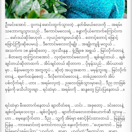
ဦးမင်းအောင် … ဝူးကနဲ မောင်းထွက်သွားတဲ့ …နတ်မိမယ်လေးကို …. အရမ်း
သဘောကျသွားသည် … ဒီကောင်မလေးရဲ့ … ခန္ဓာကိုယ်ကောက်ကြောင်းက
….. မော်ဒယ်ဆိုဒ်မဟုတ် … လှယဉ်ကျေးမယ်ဆိုဒ် … တောင့်တောင့် ဖြောင့်
ဖြောင့်ကြီးဆိုပေမယ့် … ဒီကောင်မလေးလိုမျိုး … အချိုးကျဖို့ မလွယ် …
အသက်က ၁၈ နှစ်ဆိုတော့ … ဘူးသီးနုနု … ဖွံ့ဖြိုးစ အရွယ် … မြင်လိုက်တာနဲ့
… စိတတွေ ထကြွလာအောင် … လှတဲ့ကောင်မလေးကို … ချစ်ချင်တယ် … ချစ်
ချင်တယ်ဆိုတာထက် … အိပ်ချင်တယ် ဆိုတာက … ပိုမှန်သည် … အိပ်ယာထဲ
မှာ … မိန်းမတွေက အတူတူပဲ … ဆိုတဲ့ အယူအဆက … မမှန်ဘူးဗျ … မြင်လိုက်
တာနဲ့ … ရမက်ထန်စေတဲ့ … ဒီလိုကောင်မလေးနဲ့ … တစ်ညလောက် အိပ်
ပစ်လိုက်ရင် … ဟား … အရမ်းလှတဲ့ … ညလေးဖြစ်သွားမှာပေါ့ … ဒီည ဘာဖြစ်
မှန်းကို မသိပါဘူးဗျာ … ရင်ထဲမှာ … အရမ်းကို … ဆန္ဒတွေ ပြင်းပြနေတယ် …။
ရင်ထဲမှာ မီးတောက်နေတယ် ချာတိတ်ရေ … ဟင်း … အခုတော့ … ဒင်းလေးနဲ့
ချစ်လို့မရသေးဘူး … ချစ်လို့ရတဲ့ … ချာတိတ်မလေးတစ်ယောက်ဆီ သွားမှ …
ဟာ … မေ့နေလိုက်တာ … ဒီည … သူ့ကို အိမ်မှာ စောင့်ခိုင်းထားတယ် … မြန်မြန်
ပြန်မှ … ကားမောင်းတဲ့ ကောင်ကလည်း နှေးလိုက်တာ …”ဟေ့ကောင် … မြန်
မြန်မောင်းစမ်းပါကွ” “ဟုတ်ကဲ့ … ဆရာ … ဟုတ်ကဲ့”ဒီကောင်က … ဆရာ့