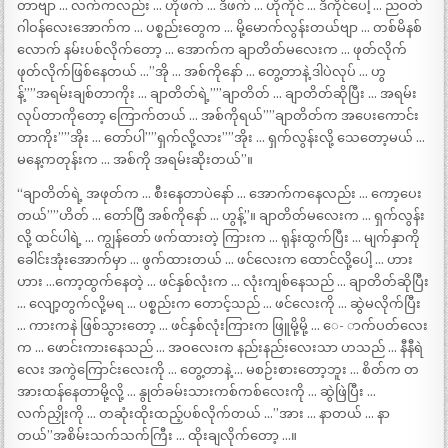
တာဗျာ … လက်ကလည်း … ဟိုဖက် … ဒီဖက် … ဟိုကိုင် … ဒီကိုင်ပေါ့ … ညဝတ်
ဂါဝန်လေးအောက်က … ပစ္စည်းတွေက … မို့မောက်လွန်းတယ်ဗျာ … တစ်မိနစ်
လောက် နမ်းပစ်လိုက်တော့ … အောက်က ချာတိတ်မလေးက … ဖုတ်လိုက်
ဖုတ်လိုက်ဖြစ်နေတယ် …”အို … အစ်ကိုနော် … တွေ့တာနဲ့ ဒါပဲလုပ် … ဟွ
န့်””အရမ်းချစ်တာကိုး … ချာတိတ်ရဲ့””ချာတိတ် … ချာတိတ်ဆိုပြီး … အရမ်း
လုပ်တာကိုတော့ ကြောက်တယ် … အစ်ကိုရယ်””ချာတိတ်က အပေးကောင်း
တာကိုး””အိုး … တော်ပါ””ရှက်လို့လား””အိုး … ရှက်လွန်းလို့ သေတော့မယ် …
မနေ့ကတုန်းက … အစ်ကို အရမ်းဆိုးတယ်”။
“ချာတိတ်ရဲ့ အဖုတ်က … စီးနေတာပဲနော် … အောက်ကနေလည်း … ကော့ပေး
တယ်””ဟိတ် … တော်ပြီ အစ်ကိုနော် … ဟွန့်”။ ချာတိတ်မလေးက … ရှက်လွန်း
လို့ ထင်ပါရဲ့ … ကျွန်တော် ဖက်ထားတဲ့ ကြားက … ရုန်းထွက်ပြီး … မျက်နှာကို
ခေါင်းအုံးအောက်မှာ … ဖွက်ထားတယ် … ဖင်လေးက ထောင်လို့ပေါ့ … ဟား
ဟား …ကော့ထွက်နေတဲ့ … ဖင်နှစ်လုံးက … လုံးကျစ်နေသည် … ချာတိတ်ဆိုပြီး
… လျော့တွက်လို့မရ … ပစ္စည်းက တောင့်သည် … ဖင်လေးကို … ဆွဲမလိုက်ပြီး
… ကားကနဲ ဖြစ်သွားတော့ … ဖင်နှစ်လုံးကြားက ဖြူမို့မို့ … ေ- ာက်ပတ်လေး
က … ဖောင်းကားနေသည် … အဝလေးက နည်းနည်းလေးသာ ဟသည် … နီနီရဲ
လေး အကွဲကြောင်းလေးကို … တွေ့တာနဲ့ … မစဉ်းစားတော့ဘူး … စိတ်က တ
အားထန်နေတာမို့လို့ … နွုတ်ခမ်းသားကစ်ကစ်လေးကို … ဆွဲဖြဲပြီး …
လက်ညှိုးကို … တဆုံးထိုးထည့်ပစ်လိုက်တယ် …”အား … နာတယ် … နာ
တယ်”အစိမ်းသက်သက်ကြီး … ထိုးချလိုက်တော့ …။