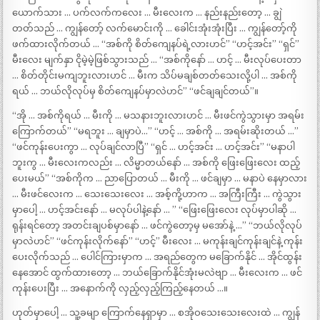
ယောက်သား … ပက်လက်ကလေး … မီးလေးက … နည်းနည်းတော့ … ချွဲ
တတ်သည် … ကျွန်တော့် လက်မောင်းကို … ခေါင်းအုံးအုံးပြီး … ကျွန်တော့်ကို
ဖက်ထားလိုက်တယ် … “အစ်ကို စိတ်ကျေနပ်ရဲ့လားဟင်” “ဟင့်အင်း” “ရှင်”
မီးလေး မျက်နှာ ငိုမဲ့မဲ့ဖြစ်သွားသည် … “အစ်ကိုနော် … ဟင့် … မီးလုပ်ပေးတာ
… စိတ်တိုင်းမကျဘူးလားဟင် … မီးက သိပ်မချစ်တတ်သေးလို့ပါ … အစ်ကို
ရယ် … ဘယ်လိုလုပ်မှ စိတ်ကျေနပ်မှာလဲဟင်” “ဖင်ချချင်တယ်”။
“အို … အစ်ကိုရယ် … မီးကို … မသနားဘူးလားဟင် … မီးဖင်ကွဲသွားမှာ အရမ်း
ကြောက်တယ်” “မရဘူး … ချမှာပဲ…” “ဟင့် … အစ်ကို … အရမ်းဆိုးတယ် …”
“ဖင်ကုန်းပေးကွာ … လုပ်ချင်လာပြီ” “ရှင် … ဟင့်အင်း … ဟင့်အင်း” “မနာပါ
ဘူးကွ … မီးလေးကလည်း … လိမ္မာတယ်နော် … အစ်ကို ဖြေးဖြေးလေး ထည့်
ပေးမယ်” “အစ်ကိုက … ညာပြောတယ် … မီးကို … ဖင်ချမှာ … မနာပဲ နေမှာလား
… မီးဖင်လေးက … သေးသေးလေး … အစ့်ကို့ဟာက … အကြီးကြီး … ကွဲသွား
မှာပေါ့ … ဟင့်အင်းနော် … မလုပ်ပါနဲ့နော် … ” “ဖြေးဖြေးလေး လုပ်မှာပါဆို …
ရုန်းရင်တော့ အတင်းချပစ်မှာနော် … ဖင်ကွဲတော့မှ မအော်နဲ့ …” “ဘယ်လိုလုပ်
မှာလဲဟင်” “ဖင်ကုန်းလိုက်နော်” “ဟင့်” မီးလေး … မကုန်းချင်ကုန်းချင်နဲ့ ကုန်း
ပေးလိုက်သည် … ပေါင်ကြားမှာက … အရည်တွေက မခြောက်နိုင် … အိုင်ထွန်း
နေအောင် ထွက်ထားတော့ … ဘယ်ခြောက်နိုင်အုံးမလဲဗျာ … မီးလေးက … ဖင်
ကုန်းပေးပြီး … အနောက်ကို လှည့်လှည့်ကြည့်နေတယ် …။
ဟုတ်မှာပေါ့ … သူ့ခမျာ ကြောက်နေရှာမှာ … စအိုဝသေးသေးလေးထဲ … ကျွန်