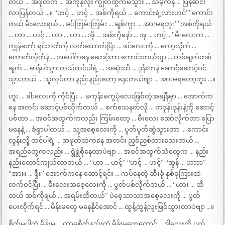
တယ် … အဖုတ်က … အကုန်လုံး ကျွတ်ထွက်မသွား … သိမ့်ကနဲ … ပြန်ဆင်း
လာပြန်တယ် …။ “ဟင့် … ဟင့် … အစ်ကိုရယ် … ကောင်းရဲ့လားဟင်””ကောင်း
တယ် မီးလေးရယ် … ခပ်ကြမ်းကြမ်း … ချစ်ကွာ … အားမရဘူး””အစ်ကိုရယ်
… ဟာ … ဟင့် … ဟာ … ဟာ … အို … အစ်ကိုနော် … အု … ဟင့် …”မီးလေးက …
ကျွန်တော့် ရင်ဘတ်ကို လက်ထောက်ပြီး … ဖင်လေးကို … ကော့လိုက် …
ကောက်လိုက်နဲ့ … အပေါ်ကနေ ဆောင့်တာ ကောင်းတယ်ဗျာ … တစ်ချက်တစ်
ချက် … မာန်ပါသွားတယ်ထင်ပါရဲ့ … အဆုံးထိ … ဒုန်းကနဲ ဆောင့်ဆောင့်ဝင်
သွားတယ် … သူလုပ်တာ နည်းနည်းတော့ နှေးတယ်ဗျာ … အားမရတော့ဘူး …။
ဟူး … ခါးလေးကို ကိုင်ပြီး … မကုန်းမကွပုံလေးဖြစ်တဲ့အချိန်မှာ … အောက်က
နေ အတင်း ဆောင့်ပစ်လိုက်တယ် … စက်သေနတ်လို … တဒုန်းဒုန်းနဲ့ကို ဆောင့်
ပစ်တာ … အဝင်အထွက်ကလည်း ကြမ်းတော့ … မီးလေး အော်လိုက်တာ ပြော
မနေနဲ့ … ခံရှာပါတယ် … သူ့အစေ့လေးကို … ပွတ်ပွတ်ဆွဲသွားတာ … ကောင်း
လွန်းလို့ ထင်ပါရဲ့ … အဖုတ်ထဲကနေ အတင်း ညှစ်ညှစ်ထားသေးတယ် …
အရည်တွေကလည်း … ရွဲရွဲစိုနေတာပဲဗျာ … အဝင်အထွက်သံတွေက … နည်း
နည်းတောင်ကျယ်လာတယ် … “ဟာ … ဟင့်” “ဟင့် … ဟင့်” “အွန် … ဟာာာ”
“အားး … ရှီး” အောက်ကနေ ဆောင့်ရင်း … ကပ်နေတဲ့ ဆီးခုံ နှစ်ခုကြားထဲ
လက်ဝင်ပြီး … မီးလေးအစေ့လေးကို … ပွတ်ပစ်လိုက်တယ် … “ဟား … ထိ
တယ် အစ်ကိုရယ် … အရမ်းထိတယ်” ပဲစေ့သာသာအစေ့လေးကို … ပွတ်
ပေးလိုက်ရင် … မိန်းမတွေ မနေနိုင်အောင် … ထွန့်ထွန့်လူးဖြစ်သွားတာပဲဗျာ …။
စိတ်မပါတဲ့ မိန်းမ … ကာမစိတ်နည်းတဲ့ မိန်းမတွေတောင် … ဒါလေးကို ပွတ်