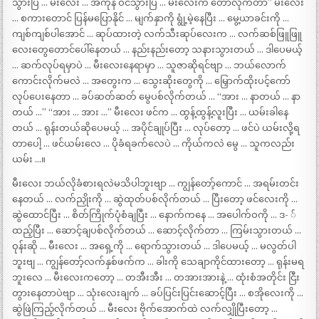
သွားပြီ … မီးလေး … အကုန် ဝင်သွားပြီ … မီးလေးက တော်လိုက်တာ” မီးလေး
… စကားတောင် ပြန်မပြောနိုင် … မျက်နှာကို ရွုံ့မဲ့နေပြီး … မွေ့ယာခင်းကို …
ကျစ်ကျစ်ပါအောင် … ဆုပ်ထားတဲ့ လက်သီးဆုပ်လေးက … လက်ဆစ်ဖြူဖြူ
လေးတွေတောင်ပေါ်နေတယ် … နည်းနည်းတော့ သနားသွားတယ် … ဒါပေမယ့်
… ဆက်လုပ်ရမှာပဲ … မီးလေးနေရာမှာ … သူဇာဆိုရင်ဗျာ … ဘယ်လောက်
ကောင်းလိုက်မလဲ … အတွေးက … သွေးဆိုးတွေကို … မြှောက်ထိုးပင့်ကော်
လုပ်ပေးနေတာ … ခပ်ဆတ်ဆတ် မွေပစ်လိုက်တယ် … “အား … နာတယ် … နာ
တယ် …” “အား … အား …” မီးလေး ဖင်က … ထွန့်ထွန့်လူးပြီး … ယမ်းခါနေ
တယ် … ရုန်းတယ်ဆိုပေမယ့် … အပိုင်ချုပ်ပြီး … လုပ်တော့ … ဖင်ပဲ ယမ်းလို့ရ
တာပေါ့ … ဖင်ယမ်းလေ … ပိုခံရခက်လေပဲ … ကိုယ်ကလဲ မွေ … သူကလည်း
ယမ်း …။
မီးလေး ဘယ်လိုခံစားရလဲမသိပါဘူးဗျာ … ကျွန်တော့်ကောင် … အရမ်းတင်း
နေတယ် … လက်ညှိုးကို … ဆွဲထုတ်ပစ်လိုက်တယ် … ပြီးတော့ ဖင်လေးကို …
ဆွဲထောင်ပြီး … စိတ်ကြိုက်ပုံစံချပြီး … နောက်ကနေ … အပေါက်ဝကို … ဒ- ်
ထည့်ပြီး … ဆောင့်ချပစ်လိုက်တယ် … ဆောင့်လိုက်တာ … ကြမ်းသွားတယ် …
ဝုန်းဆို … မီးလေး … အရှေ့ကို … ရောက်သွားတယ် … ဒါပေမယ့် … မလွတ်ပါ
ဘူးဗျ … ကျွန်တော့်လက်နှစ်ဖက်က … ခါးကို သေချာကိုင်ထားတော့ … ရုန်းမရ
ဘူးလေ … မီးလေးကတော့ … တအီးအီး … တအားအားနဲ့ … ထုံးစံအတိုင်း ငြီး
တွားနေတာပဲဗျာ … သုံးလေးချက် … ခပ်ပြင်းပြင်းဆောင့်ပြီး … စအိုလေးကို …
ဆွဲဖြဲကြည့်လိုက်တယ် … မီးလေး ဗိုက်အောက်ထဲ လက်လျှိုပြီးတော့ …