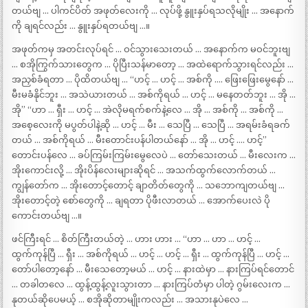
တယ်ဗျ … ပါကင်ပိတ် အဖုတ်လေးကို … လုပ်ဖို့ နွူးနှပ်ရသလိုမျိုး … အနောက်
ကို ချရင်လည်း … နွူးနှပ်ရတယ်ဗျ …။
အဖုတ်ကမှ အတင်းလုပ်ရင် … ဝင်သွားသေးတယ် … အနောက်က မဝင်ဘူးဗျ
… စအိုကြွက်သားတွေက … ပိုပြီးသန်မာတော့ … အထဲရောက်သွားရင်လည်း …
အညှစ်ခံရတာ … ပိုထိတယ်ဗျ … “ဟင့် … ဟင့် … အစ်ကို …. ဖြေးဖြေးမွေနော် …
မီးမခံနိုင်ဘူး … အသဲယားတယ် … အစ်ကိုရယ် … ဟင့် … မနေတတ်ဘူး … အို …
အို” “ဟာ … ရှီး … ဟင့် … အဲလိုမရက်စက်နဲ့လေ … အို … အစ်ကို … အစ်ကို …
အစေ့လေးကို မပွတ်ပါနဲ့ဆို … ဟင့် … မီး … သေပြီ … သေပြီ … အရမ်းခံရခက်
တယ် … အစ်ကိုရယ် … မီးတောင်းပန်ပါတယ်နော် … အို … ဟင့် …. ဟင့်”
တောင်းပန်လေ … ခပ်ကြမ်းကြမ်းမွေလေပဲ … တော်သေးတယ် … မီးလေးက …
အိုးကောင်းလို့ … အိုးပိန်လေးများဆိုရင် … အသက်ထွက်လောက်တယ် …
ကျွန်တော်က … အိုးတောင့်တောင့် ချာတိတ်တွေကို … သဘောကျတယ်ဗျ …
အိုးတောင့်တဲ့ စော်တွေကို … ချရတာ ပိုဖီးလာတယ် … အောက်ပေးလဲ ပို
ကောင်းတယ်ဗျ …။
ဖင်ကြီးရင် … စိတ်ကြီးတယ်တဲ့ … ဟား ဟား … “ဟာ … ဟာ … ဟင့် …
ထွက်ကုန်ပြီ … ရှီး … အစ်ကိုရယ် … ဟင့် … ဟင့် … ရှီး … ထွက်ကုန်ပြီ … ဟင့် …
တော်ပါတော့နော် … မီးသေတော့မယ် … ဟင့် … နားထဲမှာ … နားကြပ်ရင်တောင်
… တခါတလေ … ထွန့်ထွန့်လူးသွားတာ … နားကြပ်တံမှာ ပါတဲ့ ဂွမ်းလေးက …
နုတယ်ဆိုပေမယ့် … စအိုဆိုတာမျိုးကလည်း … အသားနုပဲလေ …