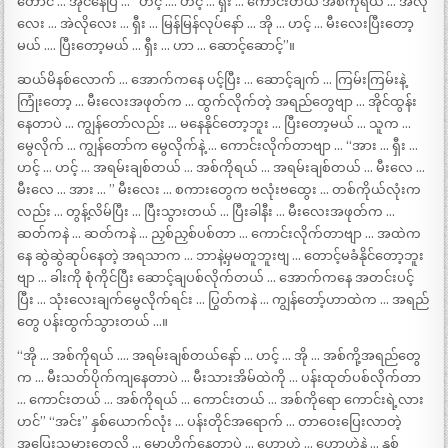
တောင် … အိုင်နေပြီ … “ဟင့် …. ဟင့် … ရှီး … ကောင်းတယ် အစ်ကိုရယ် … အဲလို
လေး … အဲလိုလေး … ရှီး … မြန်မြန်လုပ်နော် … အို … ဟင့် … မီးလေးပြီးတော့
မယ် …. ပြီးတော့မယ် … ရှီး … ဟာ … ဆောင့်ဆောင့်”။
ဆယ်မိနစ်လောက် … အောက်ကနေ ပင့်ပြီး … ဆောင့်ချက် … ကြမ်းကြမ်းနဲ့
ကြုံးတော့ … မီးလေးအဖုတ်က … ထွက်လိုက်တဲ့ အရည်တွေဗျာ … အိုင်ထွန်း
နေတာပဲ … ကျွန်တော်လည်း … မနေနိုင်တော့ဘူး … ပြီးတော့မယ် … သူက …
မွေလိုက် … ကျွန်တော်က မွေလိုက်နဲ့ … ကောင်းလိုက်တာဗျာ … “အား … ရှီး …
ဟင့် … ဟင့် … အရမ်းချစ်တယ် … အစ်ကိုရယ် … အရမ်းချစ်တယ် … မီးလေ …
မီးလေ … အား … ” မီးလေး … စကားတွေက ဗလုံးဗထွေး … တစ်ကိုယ်လုံးက
လည်း … တွန့်လိမ်ပြီး … ပြီးသွားတယ် … ပြီးခါနီး … မီးလေးအဖုတ်က …
ဆတ်ကနဲ … ဆတ်ကနဲ … ညှစ်ညှစ်ပစ်တာ … ကောင်းလိုက်တာဗျာ … အထဲက
နေ ဆွဲဆွဲဆုပ်နေတဲ့ အရသာက … ဘာနဲ့မှမတူဘူးဗျ … တောင့်မခံနိုင်တော့ဘူး
ဗျာ … ခါးကို စုံကိုင်ပြီး ဆောင့်ချပစ်လိုက်တယ် … အောက်ကနေ အတင်းပင့်
ပြီး … သုံးလေးချက်မွေလိုက်ရင်း … ပြွတ်ကနဲ … ကျွန်တော့်ဟာထဲက … အရည်
တွေ ပန်းထွက်သွားတယ် …။
“အို … အစ်ကိုရယ် …. အရမ်းချစ်တယ်နော် … ဟင့် … အို … အစ်ကို့အရည်တွေ
က … မီးသတ်ပိုက်ကျနေတာပဲ … မီးသားအိမ်ထဲကို … ပန်းထုတ်ပစ်လိုက်တာ
… ကောင်းတယ် … အစ်ကိုရယ် … ကောင်းတယ် … အစ်ကိုရော ကောင်းရဲ့လား
ဟင်” “အင်း” နှစ်ယောက်လုံး … ပန်းတိုင်အရောက် … တာဝေးပြေးလာတဲ့
အပြေးသမားတွေလို … မောဟိုက်နေတာပဲ … ဟောဟဲ … ဟောဟဲနဲ့ … နှစ်