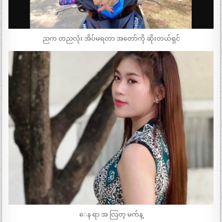
ညက တညလုံး အိပ်မရတာ အတော်ကို ဆိုးတယ်ရှင်
ေန ရာ အ လြတ္ မက်န္