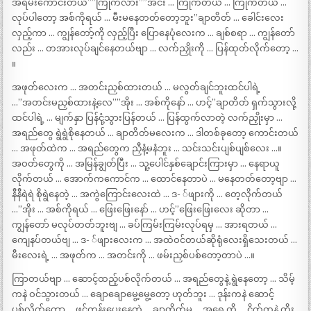
အရမ်းကောင်းတယ်””ကြိုက်လား””အင်း … ကြိုက်တယ် … ကြိုက်တယ် …
လုပ်ပါတော့ အစ်ကိုရယ် … မီးမနေတတ်တော့ဘူး”ချာတိတ် … ခေါင်းလေး
လှည့်ကာ … ကျွန်တော့်ကို လှည့်ပြီး ပြောနေပုံလေးက … ချစ်စရာ … ကျွန်တော်
လည်း … တအားလုပ်ချင်နေတယ်ဗျာ … လက်ညှိုးကို … ပြန်ထုတ်လိုက်တော့ …
။
အဖုတ်လေးက … အတင်းညှစ်ထားတယ် … မလွတ်ချင်ဘူးထင်ပါရဲ့
…”အတင်းမညှစ်ထားနဲ့လေ””အိုး … အစ်ကိုနော် … ဟင့်”ချာတိတ် ရှက်သွားလို့
ထင်ပါရဲ့ … မျက်နှာ ပြန်ငုံ့သွားပြန်တယ် … ပြန်ထွက်လာတဲ့ လက်ညှိုးမှာ …
အရည်တွေ ရွဲရွဲစိုနေတယ် … ချာတိတ်မလေးက … ဒါတစ်ခုတော့ ကောင်းတယ်
… အဖုတ်ထဲက … အရည်တွေက ညှီနံ့မနံဘူး … သင်းသင်းပျစ်ပျစ်လေး …။
အဝတ်တွေကို … အမြန်ချွတ်ပြီး … သူ့ပေါင်နှစ်ချောင်းကြားမှာ … နေရာယူ
လိုက်တယ် … အောက်ကကောင်က … ထောင်နေတာပဲ … မနေတတ်တော့ဗျာ …
နီနီရဲရဲ စိုရွဲနေတဲ့ … အကွဲကြောင်းလေးထဲ … ဒ- ်ဖျားကို … တေ့လိုက်တယ်
…”အိုး … အစ်ကိုရယ် … ဖြေးဖြေးနော် … ဟင့်”ဖြေးဖြေးလေး ဆိုတာ …
ကျွန်တော် မလုပ်တတ်ဘူးဗျ … ခပ်ကြမ်းကြမ်းလုပ်ရမှ … အားရတယ် …
ကျေနပ်တယ်ဗျ … ဒ- ်ဖျားလေးက … အထဲဝင်တယ်ဆိုရုံလေးရှိသေးတယ် …
မီးလေးရဲ့ … အဖုတ်က … အတင်းကို … ဖမ်းညှစ်ပစ်တော့တာပဲ …။
ကြာတယ်ဗျာ … ဆောင့်ထည့်ပစ်လိုက်တယ် … အရည်တွေနဲ့ ရွဲနေတော့ … သိမ့်
ကနဲ ဝင်သွားတယ် … ချောချောမွေ့မွေ့တော့ ဟုတ်ဘူး … ဒုန်းကနဲ ဆောင့်
ပစ်လိုက်တော့ … ဖင်ကုန်းပေးနေတဲ့ … ချာတိတ်မ … အရှေ့ကို … ငိုက်ကနဲ တိုး