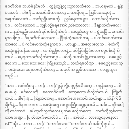
ချာတိတ်မ ဘယ်ခံနိုင်မလဲ … ထွန့်ထွန့်လူးသွားတယ်လေ … ဘယ်ရမလဲ … ရုန်း
မအောင် … ခါးကို … အတင်းဖိထားတော့ … ထလို့မရ … ကြပ်စေးနေတဲ့ …
အဖုတ်လေးထဲ … လက်ညှိုးလေးကို … ညှစ်နေတာများ … ကောင်းလိုက်တာ
ဗျာ … တင်းနေတာပဲ … လွုပ်လို့မရအောင် ညှစ်ထားတား … ဒီချာတိတ်မလေး
က … နည်းနည်းလောက် နမ်းပစ်လိုက်ရင် … အရည်တွေက … ရွဲနေပြီ … ကောင်း
မှာပေါ့ဗျာ … ဒီချာတိတ်မလေးက … ပြီးခဲ့တဲ့အပတ်ကမှ … ပါကင်ဖောက်ထား
တာလေ … ပါကင်ဖောက်တဲ့နေ့ကဗျာ … ဟာဗျာ … အတွေးတွေက … စိတ်ကို
အဆုံးစွန်ထန်စေတော့ … လက်ညှိုးလေးနဲ့ … ခပ်ပြင်းပြင်းလေး မွေပစ်လိုက်
တယ် … မွေရတာခက်လိုက်တာဗျာ … ဖင်ကို အတင်းရွုံ့ထားတော့ … ခရေပွင့်
လေးက … သေးသေးလေး ကြုံ့နေသည် … ဘယ်ရမလဲဗျာ … ခရေပွင့်လေးကို
… ဝလုံးလေး ရေးပေးလိုက်တော့ … အဖုတ်က ညှစ်ထားတာ … လျော့သွား
သည် …။
“အား … အစ်ကိုရေ … ဟင့် … ဟင့်”ရုန်းလို့မရမှန်းသိတော့ … မရုန်းတော့ … ဒါ
ပေမယ့် … ဖင်လေးကို … စကောဝိုင်းလို … ကော့ကော့ပစ်လိုက်တယ် … ကြိုက်
တယ် … ဒါမျိုးမှ … ကြိုက်တာဗျ … အောက်ပေးကောင်းတယ်ဗျာ … ဟိုနှိုက်ဒီ
နှိုက်နဲ့ … ဒီနားလေးက … အလုံးတွေ အများကြီးတွေ့ရတယ် … အင်း … ဂျီစပေါ့
လို့ ထင်တာပဲ … ခပ်သွက်သွက်လေး ပွတ်ပေးလိုက်တော့ … လက်ကိုညှစ်ထား
တာများဗျာ … ပြုတ်ထွက်မတတ်ပဲ …”အိုး … အစ်ကို … ဘာတွေလုပ်နေတာ
လဲ””အိုး … ဟာာာ …. ဟင့်” “ကောင်းလား””ကောင်းတယ် အစ်ကိုရယ် …