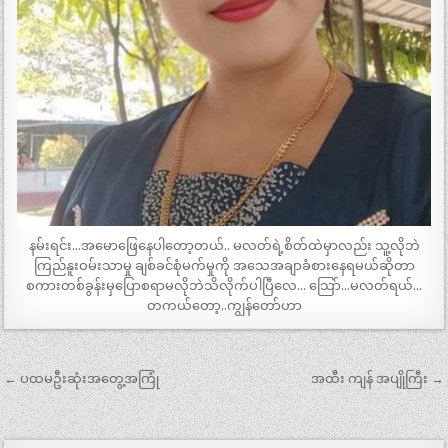
နမ်းရင်း…အမောဖြေနေပါတော့တယ်.. မလတ်ရဲ့စိတ်ထဲမှာလည်း သူ့လိုဘဲ
ကြည်နူးဝမ်းသာမှု ချစ်ခင်စုံမက်မှုကို အသေအချာခံစားနေရမယ်ဆိုတာ
စကားတစ်ခွန်းမှပြောစရာမလိုဘဲသိလိုက်ပါပြီလေ… သြော်…မလတ်ရယ်…
တကယ်တော့..ကျွန်တော်ဟာ
Post
← ပထမဦးဆုံးအတွေ့အကြုံ
အထီး ကျန် အပျိုကြီး →
navigation