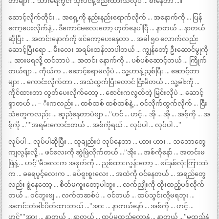
တာများ … သားရေကွင်း သုံးပင်နဲ့ စည်းထားသလိုပဲ … စီးနေတာ …။
ဆောင့်လိုက်တိုင်း … အရှေ့ကို နည်းနည်းရောက်လိုက် … အနောက်ကို … ပြန်
ကော့ပေးလိုက်နဲ့ … ဒီကောင်မလေးတော့ ဟုတ်နေပါပြီ … နာတယ် … နာတယ်
ဆိုပြီး … အတင်းနောက်ကို ဖင်ကော့ပေးနေတာ … အခါ ၅၀ လောက်လည်း
ဆောင့်ပြီးရော … မီးလေး အရမ်းထန်လာပါတယ် … ကျွန်တော့် ဦးဆောင်မွုကို
… အားမရလို့ ထင်တာပဲ … အတင်း နောက်ကို … ပစ်ပစ်ဆောင့်တယ် … ကြိုက်
တယ်ဗျာ … ကိုယ်က … ဆောင့်စရာမလိုပဲ … သူ့ဟာနဲ့ ညှစ်ပြီး … ဆောင့်တာ
များ … ကောင်းလိုက်တာ … အသံထွက်ပြီးတောင် ငြီးမိတယ် … သူ့ခါးကို …
ကိုင်ထားတာ လွတ်ပေးလိုက်တော့ … ဇောင်းကလွတ်တဲ့ မြင်းလိုပဲ … ဆောင့်
ရှာတယ် … – ီးကလည်း … ထစ်ထစ် ထစ်ထစ်နဲ့ … ဝင်လိုက်ထွက်လိုက် … ငြီး
သံတွေကလည်း … ဆူညံနေတာပဲဗျာ …”ဟင် … ဟင့် … အို … အို … အစ့်ကို … အ
စ့်ကို …””အရမ်းကောင်းတယ် … အစ်ကိုရယ် … လုပ်ပါ … လုပ်ပါ …”
လုပ်ပါ … လုပ်ပါဆိုပြီး … သူချည်းပဲ လုပ်နေတာ … ဟား ဟား … သဘောတွေ
ကျလွန်းလို့ … ဖင်လေးကို ဆွဲဖြဲလိုက်တယ် …”အိုး … အစ်ကိုနော် … အတင်းမ
ဖြဲနဲ့ … ဟင့်”မီးလေးက အဖုတ်ကို … ညှစ်ထားလွန်းတော့ … ဖင်နှစ်လုံးကြားထဲ
က … ခရေပွင့်လေးက … ခပ်စူးစူးလေး … အထဲကို ဝင်နေတယ် … အရည်တွေ
လည်း ရွဲနေတော့ … စိတ်မကူးတော့ပါဘူး … လက်ညှိုးကို ထိုးထည့်ပစ်လိုက်
တယ် … ဝင်ဘူးဗျ … လက်တဆစ်ပဲ … ဝင်တယ် … ထပ်သွင်းလို့မရဘူး …
အတင်းတံခါးပိတ်ထားတယ် …”အား … နာတယ်နော် … အစ်ကို … ဟင့် …
ဟင့်””အား … နာတယ် … နာတယ် … ထပ်မထည့်တော့နဲ့ … နာတယ် …”မထည့်နဲ့