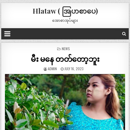
Hlataw ( အြပာစာပေ)
အောစာအုပ်များ
POSTED
NEWS
IN
မီး မနေ တတ်တော့ဘူး
ADMIN
JULY 16, 2023