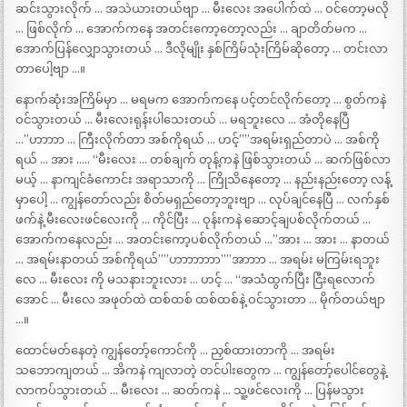
ဆင်းသွားလိုက် … အသဲယားတယ်ဗျာ … မီးလေး အပေါက်ထဲ … ဝင်တော့မလို
… ဖြစ်လိုက် … အောက်ကနေ အတင်းကော့တော့လည်း … ချာတိတ်မက …
အောက်ပြန်လျှောသွားတယ် … ဒီလိုမျိုး နှစ်ကြိမ်သုံးကြိမ်ဆိုတော့ … တင်းလာ
တာပေါ့ဗျာ …။
နောက်ဆုံးအကြိမ်မှာ … မရမက အောက်ကနေ ပင့်တင်လိုက်တော့ … စွတ်ကနဲ
ဝင်သွားတယ် … မီးလေးရုန်းပါသေးတယ် … မရဘူးလေ … အံတိုနေပြီ
…”ဟာာာာ … ကြီးလိုက်တာ အစ်ကိုရယ် … ဟင့်””အရမ်းရှည်တာပဲ … အစ်ကို
ရယ် … အား ….. “မီးလေး … တစ်ချက် တုန့်ကနဲ ဖြစ်သွားတယ် … ဆက်ဖြစ်လာ
မယ့် … နာကျင်ခံကောင်း အရာသာကို … ကြိုသိနေတော့ … နည်းနည်းတော့ လန့်
မှာပေါ့ … ကျွန်တော်လည်း စိတ်မရှည်တော့ဘူးဗျာ … လုပ်ချင်နေပြီ … လက်နှစ်
ဖက်နဲ့ မီးလေးဖင်လေးကို … ကိုင်ပြီး … ဝုန်းကနဲ ဆောင့်ချပစ်လိုက်တယ် …
အောက်ကနေလည်း … အတင်းကော့ပစ်လိုက်တယ် …”အား … အား … နာတယ်
… အရမ်းနာတယ် အစ်ကိုရယ်””ဟာာာာာာာ””အာာာာ … အရမ်း မကြမ်းရဘူး
လေ … မီးလေး ကို မသနားဘူးလား … ဟင့် … “အသံထွက်ပြီး ငြီးရလောက်
အောင် … မီးလေ အဖုတ်ထဲ ထစ်ထစ် ထစ်ထစ်နဲ့ ဝင်သွားတာ … မိုက်တယ်ဗျာ
…။
ထောင်မတ်နေတဲ့ ကျွန်တော့်ကောင်ကို … ညှစ်ထားတာကို … အရမ်း
သဘောကျတယ် … အိကနဲ ကျလာတဲ့ တင်ပါးတွေက … ကျွန်တော့်ပေါင်တွေနဲ့
လာကပ်သွားတယ် … မီးလေး … ဆတ်ကနဲ … သူ့ဖင်လေးကို … ပြန်မသွား