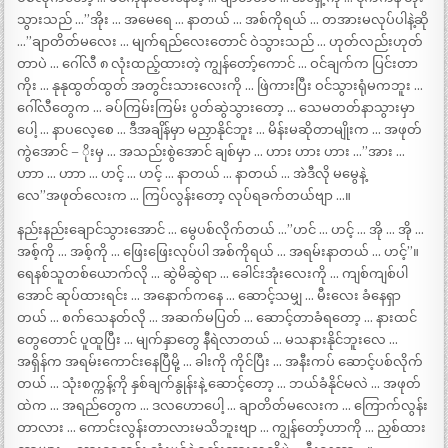
သွားသည် …”အိုး … အမေရေ … နာတယ် … အစ်ကိုရယ် … တအားမလုပ်ပါနဲ့ဆို
…”ချာတိတ်မလေး … မျက်ရည်လေးတောင် ဝဲသွားသည် … ဟုတ်လည်းဟုတ်
တာပဲ … ဂေါ်လီ ၈ လုံးထည့်ထားတဲ့ ကျွန်တော့်ကောင် … ဝင်ချက်က ပြင်းတာ
ကိုး … နုနုထွတ်ထွတ် အတွင်းသားလေးကို … ဖြဲကားပြီး ဝင်သွားရုံမကဘူး …
ဂေါ်လီတွေက … ခပ်ကြမ်းကြမ်း ပွတ်ဆွဲသွားတော့ … သေမတတ်နာသွားမှာ
ပေါ့ … နာပလေ့စေ … ဒီအချိန်မှာ မညှာနိုင်ဘူး … မိန်းမဆိုတာမျိုးက … အဖုတ်
ကွဲအောင် – ိုးမှ … အသည်းစွဲအောင် ချစ်မှာ … ဟား ဟား ဟား …”အား …
ဟာာ … ဟာာ … ဟင့် … ဟင့် … နာတယ် … နာတယ် … အဲဒီလို မမွေနဲ့
လေ”အဖုတ်လေးက … ကြပ်လွန်းတော့ လုပ်ရခက်တယ်ဗျာ …။
နည်းနည်းချောင်သွားအောင် … မွေပစ်လိုက်တယ် …”ဟင် … ဟင့် … အို … အို …
အစ့်ကို … အစ့်ကို … ဖြေးဖြေးလုပ်ပါ အစ်ကိုရယ် … အရမ်းနာတယ် … ဟင့်”။
ရေနစ်သူတစ်ယောက်လို … ဆွဲမိဆွဲရာ … ခေါင်းအုံးလေးကို … ကျစ်ကျစ်ပါ
အောင် ဆုပ်ထားရင်း … အနောက်ကနေ … ဆောင့်သမျှ … မီးလေး ခံနေရှာ
တယ် … စက်သေနတ်လို … အဆက်မပြတ် … ဆောင့်တာခံရတော့ … နားထင်
တွေတောင် ပူထူပြီး … မျက်နှာတွေ နီရဲလာတယ် … မသနားနိုင်ဘူးလေ …
အရှိန်က အရမ်းကောင်းနေပြီမို့ … ခါးကို ကိုင်ပြီး … အနီးကပ် ဆောင့်ပစ်လိုက်
တယ် … သုံးစက္ကန့်ကို နှစ်ချက်နွုန်းနဲ့ ဆောင့်တော့ … ဘယ်ခံနိုင်မလဲ … အဖုတ်
ထဲက … အရည်တွေက … ဒလဟောပေါ့ … ချာတိတ်မလေးက … ကြောက်လွန်း
တာလား … ကောင်းလွန်းတာလားမသိဘူးဗျာ … ကျွန်တော့်ဟာကို … ညှစ်ထား