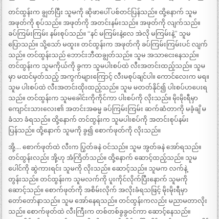
တင်ထွန်းက ချွတ်ပြီး သူမကို ဆိုဖာပေါ် ပစ်တင်ပြန်သည်။ ထို့နောက် သူမ
အဖုတ်ကို စုပ်သည်။ အဖုတ်ကို အတင်းနမ်းသည်။ အဖုတ်ကို လျက်သည်။
ခပ်ကြမ်းကြမ်း နမ်းစုပ်သည်။ “နင် မကြမ်းနဲ့လေ အဲလို မကြမ်းနဲ့” သူမ
ပြောသည်။ သို့သော် မထူး။ တင်ထွန်းက အဖုတ်ကို ခပ်ကြမ်းကြမ်းပင် လျက်
သည်။ တင်ထွန်းသည် ဘောင်းဘီထချွတ်သည်။ သူမ အသာငေးနေသည်။
တင်ထွန်းက သူမကိုယ်ကို ခွကာ သူမပါးစပ်ထဲ လီးအတင်းထည့်သည်။ သူမ
မှာ မထင်မှတ်သည့် အကွက်များကြောင့် လီးမစုပ်ချင်ပါ။ ကောင်လေးက မရ။
သူမ ပါးစပ်ထဲ လီးအတင်းထိုးထည့်သည်။ သူမ မတတ်နိုင်၍ ပါးစပ်ဟပေးရ
သည်။ တင်ထွန်းက သူမခေါင်းကိုကိုင်ကာ ပါးစပ်ကို လိုးသည်။ မိုးမိုးရီမှာ
ကျောင်းသားလေး၏ အတင်းအဓမ္မ ခပ်ကြမ်းကြမ်း ဆက်ဆံတာကို မခံ့ချိ မ
ခံသာ ခံရသည်။ ထို့နောက် တင်ထွန်းက သူမပါးစပ်ကို အတင်းစုပ်နမ်း
ပြန်သည်။ ထို့နောက် သူမကို ခွ၍ စောက်ဖုတ်ကို လိုးသည်။
အို့…. စောက်ဖုတ်ထဲ လီးက ပြွတ်ခနဲ ဝင်သည်။ သူမ အွတ်ခနဲ အော်ရသည်။
တင်ထွန်းလည်း အို့ဟု အံကြိတ်သည်။ ထို့နောက် ဆောင့်ထည့်သည်။ သူမ
ပေါင်ကို ဆွဲကားရင်း သူမကို လိုးသည်။ ဆောင့်သည်။ သူမက လက်နဲ့
တွန်းသည်။ တင်ထွန်းက သူမလက်ကို ပူးကိုင်လိုက်ပြီးနောက် သူမကို
ဆောင့်သည်။ စောက်ဖုတ်ကို အစိမ်းလိုက် အလိုးခံရသဖြင့် မိုးမိုးရီမှာ
တော်တော်နာသည်။ သူမ အော်နေရသည်။ တင်ထွန်းကလည်း မညာမတာလိုး
သည်။ စောက်ဖုတ်ထဲ လီးကြီးက တစ်တစ်ခွခွဝင်ကာ ဆောင့်နေသည်။