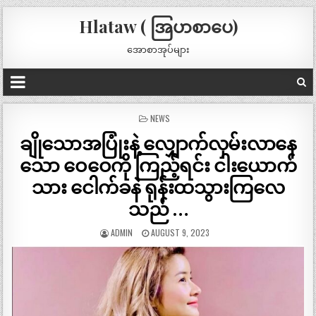
Hlataw ( အြပာစာပေ)
အောစာအုပ်များ
POSTED
NEWS
IN
ချိုသောအပြုံးနဲ့ လျှောက်လှမ်းလာနေ
သော ဝေဝေကို ကြည့်ရင်း ငါးယောက်
သား ငေါက်ခနဲ ရုန်းထသွားကြလေ
သည် …
ADMIN
AUGUST 9, 2023