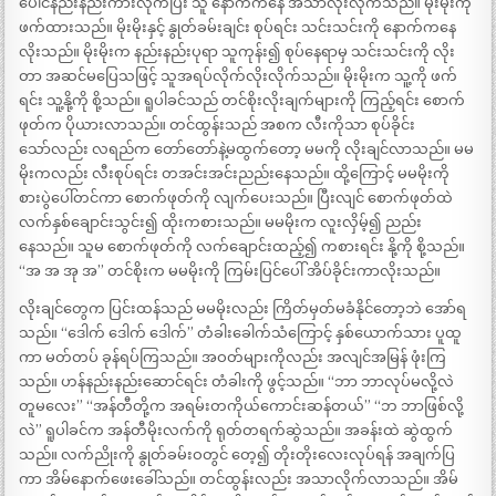
ပေါင်နည်းနည်းကားလိုက်ပြီး သူ နောက်ကနေ အသာလိုးလိုက်သည်။ မိုးမိုးကို
ဖက်ထားသည်။ မိုးမိုးနှင့် နွုတ်ခမ်းချင်း စုပ်ရင်း သင်းသင်းကို နောက်ကနေ
လိုးသည်။ မိုးမိုးက နည်းနည်းပုရာ သူကုန်း၍ စုပ်နေရာမှ သင်းသင်းကို လိုး
တာ အဆင်မပြေသဖြင့် သူအရပ်လိုက်လိုးလိုက်သည်။ မိုးမိုးက သူ့ကို ဖက်
ရင်း သူ့နို့ကို စို့သည်။ ရူပါခင်သည် တင်စိုးလိုးချက်များကို ကြည့်ရင်း စောက်
ဖုတ်က ပိုယားလာသည်။ တင်ထွန်းသည် အစက လီးကိုသာ စုပ်ခိုင်း
သော်လည်း လရည်က တော်တော်နဲ့မထွက်တော့ မမကို လိုးချင်လာသည်။ မမ
မိုးကလည်း လီးစုပ်ရင်း တအင်းအင်းညည်းနေသည်။ ထို့ကြောင့် မမမိုးကို
စားပွဲပေါ်တင်ကာ စောက်ဖုတ်ကို လျက်ပေးသည်။ ပြီးလျင် စောက်ဖုတ်ထဲ
လက်နှစ်ချောင်းသွင်း၍ ထိုးကစားသည်။ မမမိုးက လူးလှိမ့်၍ ညည်း
နေသည်။ သူမ စောက်ဖုတ်ကို လက်ချောင်းထည့်၍ ကစားရင်း နို့ကို စို့သည်။
“အ အ အု အ” တင်စိုးက မမမိုးကို ကြမ်းပြင်ပေါ် အိပ်ခိုင်းကာလိုးသည်။
လိုးချင်တွေက ပြင်းထန်သည် မမမိုးလည်း ကြိတ်မှတ်မခံနိုင်တော့ဘဲ အော်ရ
သည်။ “ဒေါက် ဒေါက် ဒေါက်” တံခါးခေါက်သံကြောင့် နှစ်ယောက်သား ပူထူ
ကာ မတ်တပ် ခုန်ရပ်ကြသည်။ အဝတ်များကိုလည်း အလျင်အမြန် ဖုံးကြ
သည်။ ဟန်နည်းနည်းဆောင်ရင်း တံခါးကို ဖွင့်သည်။ “ဘာ ဘာလုပ်မလို့လဲ
တူမလေး” “အန်တီတို့က အရမ်းတကိုယ်ကောင်းဆန်တယ်” “ဘ ဘာဖြစ်လို့
လဲ” ရူပါခင်က အန်တီမိုးလက်ကို ရုတ်တရက်ဆွဲသည်။ အခန်းထဲ ဆွဲထွက်
သည်။ လက်ညိုးကို နွုတ်ခမ်းဝတွင် တေ့၍ တိုးတိုးလေးလုပ်ရန် အချက်ပြ
ကာ အိမ်နောက်ဖေးခေါ်သည်။ တင်ထွန်းလည်း အသာလိုက်လာသည်။ အိမ်