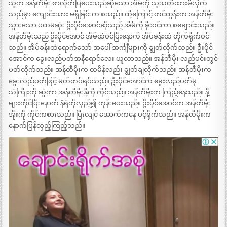
သူက အန်တီမိုး စာလိုက်ပြပေးသည်ဆိုသော အိမ်ကို သူသတိထားမိလိုက်
သည်မှာ ကျောင်းသား မရှိခြင်းက စသည်။ ထို့ကြောင့် တင်ထွန်းက အန်တီမိုး
သွားသော ပထမဆုံး ဦးပိုင်အောင်ဆိုသည့် အိမ်ကို ခိုးဝင်ကာ စချောင်းသည်။
အန်တီမိုးသည် ဦးပိုင်အောင် အိမ်ထဲဝင်ပြီးနောက် အိပ်ခန်းထဲ တိုက်ရိုက်ဝင်
သည်။ အိပ်ခန်းထဲရောက်သော် အပေါ် အင်္ကျီများကို ချွတ်လိုက်သည်။ ဦးပိုင်
အောင်က ခွေးလည်ပတ်အနီရောင်လေး ယူလာသည်။ အန်တီမိုး လည်ပင်းတွင်
ပတ်လိုက်သည်။ အန်တီမိုးက ထမိန်လည်း ချွတ်ချလိုက်သည်။ အန်တီမိုးက
ခွေးလည်ပတ်ဖြင့် မတ်တပ်ရပ်သည်။ ဦးပိုင်အောင်က ခွေးလည်ပတ်မှ
သံကြိုးကို ဆွဲကာ အန်တီမိုးနို့ကို ကိုင်သည်။ အန်တီမိုးက ကြည့်နေသည်။ နို့
များကိုင်ပြီးနောက် နံရံကိုလှည့်၍ ကုန်းပေးသည်။ ဦးပိုင်အောင်က အန်တီမိုး
အိုးကို ကိုင်ကစားသည်။ ပြီးလျင် အောက်ကနေ ပင့်ရိုက်သည်။ အန်တီမိုးက
နောက်ပြန်လှည့်ကြည့်သည်။