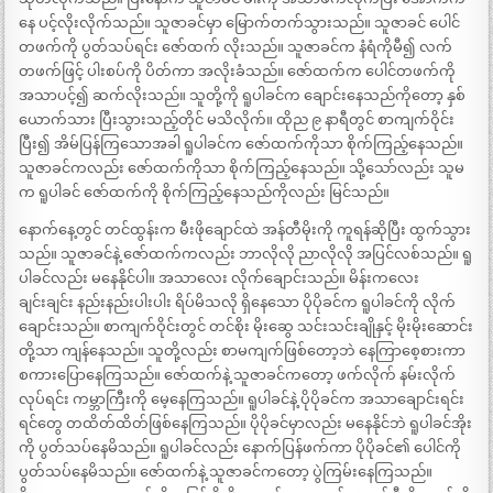
နေ ပင့်လိုးလိုက်သည်။ သူဇာခင်မှာ မြောက်တက်သွားသည်။ သူဇာခင် ပေါင်
တဖက်ကို ပွတ်သပ်ရင်း ဇော်ထက် လိုးသည်။ သူဇာခင်က နံရံကိုမီ၍ လက်
တဖက်ဖြင့် ပါးစပ်ကို ပိတ်ကာ အလိုးခံသည်။ ဇော်ထက်က ပေါင်တဖက်ကို
အသာပင့်၍ ဆက်လိုးသည်။ သူတို့ကို ရူပါခင်က ချောင်းနေသည်ကိုတော့ နှစ်
ယောက်သား ပြီးသွားသည့်တိုင် မသိလိုက်။ ထိုည ၉ နာရီတွင် စာကျက်ဝိုင်း
ပြီး၍ အိမ်ပြန်ကြသောအခါ ရူပါခင်က ဇော်ထက်ကိုသာ စိုက်ကြည့်နေသည်။
သူဇာခင်ကလည်း ဇော်ထက်ကိုသာ စိုက်ကြည့်နေသည်။ သို့သော်လည်း သူမ
က ရူပါခင် ဇော်ထက်ကို စိုက်ကြည့်နေသည်ကိုလည်း မြင်သည်။
နောက်နေ့တွင် တင်ထွန်းက မီးဖိုချောင်ထဲ အန်တီမိုးကို ကူရန်ဆိုပြီး ထွက်သွား
သည်။ သူဇာခင်နဲ့ ဇော်ထက်ကလည်း ဘာလိုလို ညာလိုလို အပြင်လစ်သည်။ ရူ
ပါခင်လည်း မနေနိုင်ပါ။ အသာလေး လိုက်ချောင်းသည်။ မိန်းကလေး
ချင်းချင်း နည်းနည်းပါးပါး ရိပ်မိသလို ရှိနေသော ပိုပိုခင်က ရူပါခင်ကို လိုက်
ချောင်းသည်။ စာကျက်ဝိုင်းတွင် တင်စိုး မိုးဆွေ သင်းသင်းချိုနှင့် မိုးမိုးဆောင်း
တို့သာ ကျန်နေသည်။ သူတို့လည်း စာမကျက်ဖြစ်တော့ဘဲ နေကြာစေ့စားကာ
စကားပြောနေကြသည်။ ဇော်ထက်နဲ့ သူဇာခင်ကတော့ ဖက်လိုက် နမ်းလိုက်
လုပ်ရင်း ကမ္ဘာကြီးကို မေ့နေကြသည်။ ရူပါခင်နဲ့ ပိုပိုခင်က အသာချောင်းရင်း
ရင်တွေ တထိတ်ထိတ်ဖြစ်နေကြသည်။ ပိုပိုခင်မှာလည်း မနေနိုင်ဘဲ ရူပါခင်အိုး
ကို ပွတ်သပ်နေမိသည်။ ရူပါခင်လည်း နောက်ပြန်ဖက်ကာ ပိုပိုခင်၏ ပေါင်ကို
ပွတ်သပ်နေမိသည်။ ဇော်ထက်နဲ့ သူဇာခင်ကတော့ ပွဲကြမ်းနေကြသည်။