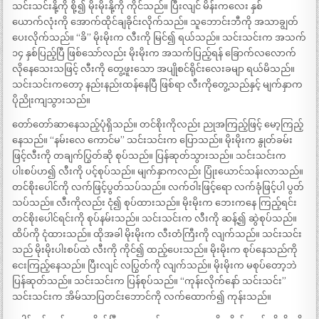
သင်းသင်းနို့ကို စို့၍ မိုးမိုးနို့ကို ကိုင်သည်။ ပြီးလျင် မိန်းကလေး နှစ်
ယောက်လုံးကို အောက်ထိုင်ချခိုင်းလိုက်သည်။ သူဘောင်းဘီကို အသာချွတ်
ပေးလိုက်သည်။ “ခိ” မိုးမိုးက လီးကို မြင်၍ ရယ်သည်။ သင်းသင်းက အသက်
၁၄ နှစ်ပြည့်ပြီ ဖြစ်သော်လည်း မိုးမိုးက အသက်ပြည့်ရန် ခြောက်လလောက်
လိုနေသေးသဖြင့် လီးကို တွေ့ဖူးသော အပျိုစင်ရိုင်းလေးခမျာ ရယ်မိသည်။
သင်းသင်းကတော့ နည်းနည်းထန်နေပြီ ဖြစ်ရာ လီးကိုတွေ့သည်နှင့် မျက်နှာက
ပိုညိုးကျသွားသည်။
တော်တော်ဆာနေသည့်ပုံရှိသည်။ တင်စိုးကိုလည်း ညုအကြည့်ဖြင့် မော့ကြည့်
နေသည်။ “နမ်းလေ ကောင်မ” သင်းသင်းက ပြောသည်။ မိုးမိုးက နွုတ်ခမ်း
ဖြင့်လီးကို တချက်ပြွတ်ဆို စုပ်သည်။ ပြန်ဆုတ်သွားသည်။ သင်းသင်းက
ပါးစပ်ဟ၍ လီးကို ပင့်စုပ်သည်။ မျက်နှာကလည်း ပြုံးယောင်သန်းလာသည်။
တင်စိုးပေါင်ကို လက်ဖြင့်ပွတ်သပ်သည်။ လက်ဝါးဖြင့်ရော လက်ခုံဖြင့်ပါ ပွတ်
သပ်သည်။ လီးကိုလည်း ငုံ၍ စုပ်ထားသည်။ မိုးမိုးက ဘေးကနေ ကြည့်ရင်း
တင်စိုးပေါင်ရင်းကို စုပ်နမ်းသည်။ သင်းသင်းက လီးကို ဆန့်၍ ဆွဲစုပ်သည်။
ထိပ်ကို ငုံထားသည်။ ထိုအခါ မိုးမိုးက လီးတံကြီးကို လျက်သည်။ သင်းသင်း
သည် မိုးမိုးပါးစပ်ထဲ လီးကို ကိုင်၍ ထည့်ပေးသည်။ မိုးမိုးက စုပ်နေသည်ကို
ငေးကြည့်နေသည်။ ပြီးလျင် လပြွတ်ကို လျက်သည်။ မိုးမိုးက မစုပ်တော့ဘဲ
ပြန်ဆုတ်သည်။ သင်းသင်းက ပြန်စုပ်သည်။ “ကုန်းလိုက်နော် သင်းသင်း”
သင်းသင်းက အိမ်သာပြတင်းဘောင်ကို လက်ထောက်၍ ကုန်းသည်။