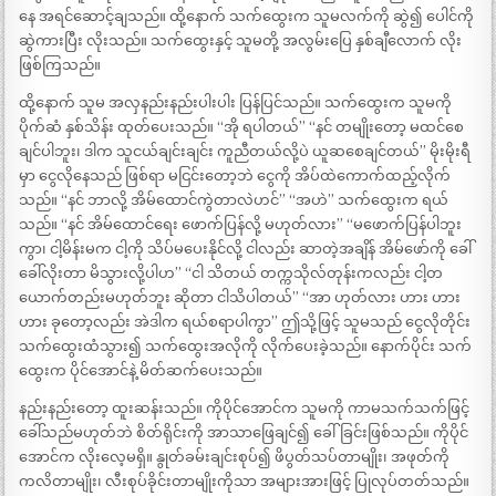
နေ အရင်ဆောင့်ချသည်။ ထို့နောက် သက်ထွေးက သူမလက်ကို ဆွဲ၍ ပေါင်ကို
ဆွဲကားပြီး လိုးသည်။ သက်ထွေးနှင့် သူမတို့ အလွမ်းပြေ နှစ်ချီလောက် လိုး
ဖြစ်ကြသည်။
ထို့နောက် သူမ အလှနည်းနည်းပါးပါး ပြန်ပြင်သည်။ သက်ထွေးက သူမကို
ပိုက်ဆံ နှစ်သိန်း ထုတ်ပေးသည်။ “အို ရပါတယ်” “နင် တမျိုးတော့ မထင်စေ
ချင်ပါဘူး၊ ဒါက သူငယ်ချင်းချင်း ကူညီတယ်လို့ပဲ ယူဆစေချင်တယ်” မိုးမိုးရီ
မှာ ငွေလိုနေသည် ဖြစ်ရာ မငြင်းတော့ဘဲ ငွေကို အိပ်ထဲကောက်ထည့်လိုက်
သည်။ “နင် ဘာလို့ အိမ်ထောင်ကွဲတာလဲဟင်” “အဟဲ” သက်ထွေးက ရယ်
သည်။ “နင် အိမ်ထောင်ရေး ဖောက်ပြန်လို့ မဟုတ်လား” “မဖောက်ပြန်ပါဘူး
ကွာ၊ ငါ့မိန်းမက ငါ့ကို သိပ်မပေးနိုင်လို့ ငါလည်း ဆာတဲ့အချိန် အိမ်ဖော်ကို ခေါ်
ခေါ်လိုးတာ မိသွားလို့ပါဟ” “ငါ သိတယ် တက္ကသိုလ်တုန်းကလည်း ငါ့တ
ယောက်တည်းမဟုတ်ဘူး ဆိုတာ ငါသိပါတယ်” “အာ ဟုတ်လား ဟား ဟား
ဟား ခုတော့လည်း အဲဒါက ရယ်စရာပါကွာ” ဤသို့ဖြင့် သူမသည် ငွေလိုတိုင်း
သက်ထွေးထံသွား၍ သက်ထွေးအလိုကို လိုက်ပေးခဲ့သည်။ နောက်ပိုင်း သက်
ထွေးက ပိုင်အောင်နဲ့ မိတ်ဆက်ပေးသည်။
နည်းနည်းတော့ ထူးဆန်းသည်။ ကိုပိုင်အောင်က သူမကို ကာမသက်သက်ဖြင့်
ခေါ်သည်မဟုတ်ဘဲ စိတ်ရိုင်းကို အာသာဖြေချင်၍ ခေါ်ခြင်းဖြစ်သည်။ ကိုပိုင်
အောင်က လိုးလေ့မရှိ။ နွုတ်ခမ်းချင်းစုပ်၍ ဖိပွတ်သပ်တာမျိုး၊ အဖုတ်ကို
ကလိတာမျိုး၊ လီးစုပ်ခိုင်းတာမျိုးကိုသာ အများအားဖြင့် ပြုလုပ်တတ်သည်။