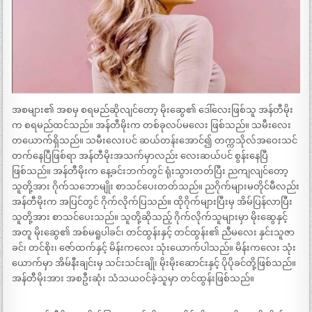
အစများ၏ အစမှ စရမည်ဆိုလျင်တော့ မိုးဆွေ၏ ဒေါ်လေးဖြစ်သူ အန်တီမိုး
က စရမည်ထင်သည်။ အန်တီမိုးက တစ်ခုလပ်မလေး ဖြစ်သည်။ သမီးလေး
တယောက်ရှိသည်။ သမီးလေးပင် ဆယ်တန်းအောင်၍ တက္ကသိုလ်အဝေးသင်
တက်နေပြီဖြစ်ရာ အန်တီမိုးအသက်မှာလည်း လေးဆယ်ပင် စွန်းနေပြီ
ဖြစ်သည်။ အန်တီမိုးက နေ့ခင်းဘက်တွင် ရုံးသွားတတ်ပြီး ညကျလျင်တော့
သူတို့အား ဂိုက်သဘောမျိုး စာသင်ပေးတတ်သည်။ ညဂိုက်များမတိုင်မီလည်း
အန်တီမိုးက အပြင်တွင် ဂိုက်လိုက်ပြသည်။ ထိုဂိုက်များပြီးမှ အိမ်ပြန်လာပြီး
သူတို့အား စာသင်ပေးသည်။ သူတို့ဆိုသည့် ဂိုက်လိုက်သူများမှာ မိုးဆွေနှင့်
အတူ မိုးဆွေ၏ အစ်မရူပါခင်၊ တင်ထွန်းနှင့် တင်ထွန်း၏ ညီမလေး နှင်းသူဇာ
ခင်၊ တင်စိုး၊ ဇော်ထက်နှင့် မိန်းကလေး သုံးယောက်ပါသည်။ မိန်းကလေး သုံး
ယောက်မှာ အိမ်နီးချင်းမှ သင်းသင်းချို၊ မိုးမိုးဆောင်းနှင့် ပိုပိုခင်တို့ဖြစ်သည်။
အန်တီမိုးအား အစဦးဆုံး သံသယဝင်ခဲ့သူမှာ တင်ထွန်းဖြစ်သည်။