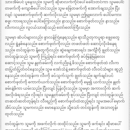
သားအိမ်ပင် ပူနေသည်။ သူမကို ဆိုဖာလက်ကိုင်ပေါ် ခေါင်းတင်ကာ သူမပေါင်
တဖက်ကို ကျောမီပေါ် တင်သည်။ သူမ ခြေတဖက်ကို အောက်ချသည်။ ပြီး
လျင် သူမစောက်ဖုတ်ကို ဆက်လိုးသည်။ သူမမှာ ဤမျှလောက် ပေါင်မကား
စဖူး ကားရသည်။ ပေါင်ကြောလည်း နာသည်။ စောက်ဖုတ်လည်း နာသည်။
လီးကလည်း လူငယ်သာဆိုသည် တော်တော်ကြီးသည်။
သူမမှာ ဆံပင်များလည်း ဖွာလန်ကြဲနေရသည်။ ရာသီဥတုကပူရာ ချွေးတွေ
လည်း ရွဲနစ်နေသည်။ စောက်ဖုတ်ကိုလည်း တဖတ်ဖတ် ဆောင့်လိုးခံနေရ
သည်။ တင်ထွန်းက နို့တွေကိုလည်း ဆွဲချေကစားရင်း အင်္ကျီကို ချွတ်သည်။
တင်ထွန်းသည် သူမကို ကြည့်ရင်း စောက်ဖုတ်ကို ခပ်မြန်မြန်လေး
ဆောင့်သည်။ သူမ နွုတ်ခမ်းကို လက်ညိုးနဲ့ ဖိသည်။ စောက်ဖုတ်ထဲ လီးက
တပြွတ်ပြွတ်ဝင်နေသည်။ သူမ အော်သံနဲ့ စောက်ဖုတ်ထဲ လီးဝင်သံများ ဆူညံ
နေသည်။ တင်ထွန်းက လီးကို ခပ်သွက်သွက် ချွတ်သည်။ ချက်ချင်းပင်
စောက်ဖုတ်ကို ကောက်ယက်သည်။ စောက်ဖုတ်ကို မွေ၍ ယက်သည်။ နွုတ်
ခမ်းနဲ့ဖိကာ ယမ်းသည်။ ပြီးလျင် ပြန်လိုးသည်။ သူမမှာ အကားလိုက် ဆက်
အလိုးခံရသည်။ လိုးရင်း သူမနွုတ်ခမ်းကို စုပ်သည်။ ပြီးလျင် တင်ထွန်းသည်
တဆတ်ဆတ်တုန်ရင်း လီးရည်ကို စောက်ဖုတ်ထဲထည့်ရင်း သူမအပေါ် မှောက်
အိပ်သည်။ သူမကလည်း မောနေသည်။ သို့သော် တင်ထွန်းကို အသာတွန်း
ထုတ်သည်။
တင်ထွန်းက သူမကို အဖက်လိုက် ထထိုင်သည်။ သူမကို ဖက်ရင်း ဆိုဖာပေါ်