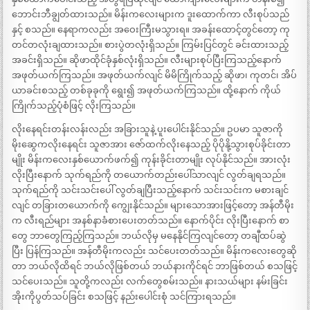
ဘောင်းဘီချွတ်ထားသည်။ မိန်းကလေးများက ဒူးထောက်ကာ လီးစုပ်သည်
နှင့် စသည်။ နေရာကလည်း အဝေးကြီးမသွားရ။ အခန်းထောင့်တွင်တော့ ကု
တင်တလုံးချထားသည်။ စားပွဲတလုံးရှိသည်။ ကြမ်းပြင်တွင် ခင်းထားသည့်
အခင်းရှိသည်။ ဆိုဖာထိုင်ခုံနှစ်လုံးရှိသည်။ လီးများစုပ်ပြီးကြသည့်နောက်
အဖုတ်ယက်ကြသည်။ အဖုတ်ယက်လျင် မိမိကြိုက်သည့် ဆိုဖာ၊ ကုတင်၊ အိပ်
ယာခင်းစသည့် တစ်ခုခုကို ရွေး၍ အဖုတ်ယက်ကြသည်။ ထို့နောက် ကိုယ်
ကြိုက်သည့်ပုံစံဖြင့် လိုးကြသည်။
လိုးနေရင်းတန်းလန်းလည်း အခြားသူနဲ့ ပူးပေါင်းနိုင်သည်။ ဥပမာ သူဇာကို
မိုးဆွေကလိုးနေရင်း သူဇာအား ဇော်ထက်လိုးနေသည့် ပိုပိုနို့သွားစုပ်ခိုင်းတာ
မျိုး မိန်းကလေးနှစ်ယောက်ဖက်၍ ကုန်းခိုင်းတာမျိုး လုပ်နိုင်သည်။ အားလုံး
လိုးပြီးနောက် သုက်ရည်ကို တယောက်တည်းပေါ်သာလျင် လွတ်ချရသည်။
သုက်ရည်ကို သင်းသင်းပေါ် လွတ်ချပြီးသည့်နောက် သင်းသင်းက မစားချင်
လျင် တခြားတယောက်ကို ကျွေးနိုင်သည်။ များသောအားဖြင့်တော့ အန်တီမိုး
က လီးရည်များ အနစ်နာခံစားပေးတတ်သည်။ နောက်ပိုင်း လိုးပြီးနောက် စာ
တွေ ဘာတွေကြည့်ကြသည်။ ဘယ်လိုမှ မနေနိုင်ကြလျင်တော့ တချီထပ်ဆွဲ
ပြီး ပြန်ကြသည်။ အန်တီမိုးကလည်း သင်ပေးတတ်သည်။ မိန်းကလေးတွေဆို
တာ ဘယ်လိုထိရင် ဘယ်လိုဖြစ်တယ် ဘယ်နားကိုင်ရင် ဘာဖြစ်တယ် စသဖြင့်
သင်ပေးသည်။ သူတို့ကလည်း လက်တွေစမ်းသည်။ နားသယ်များ နမ်းခြင်း
အိုးကိုပွတ်သပ်ခြင်း စသဖြင့် နည်းပေါင်းစုံ သင်ကြားရသည်။