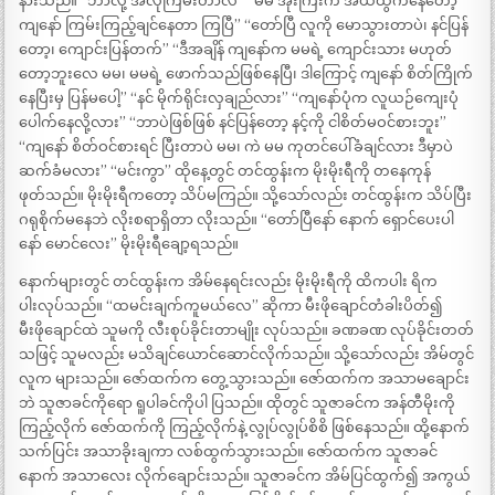
နားသည်။ “ဘာလို့ အဲလိုကြမ်းတာလဲ” “မမ အိုးကြီးက အယ်ထွက်နေတော့
ကျနော် ကြမ်းကြည့်ချင်နေတာ ကြပြီ” “တော်ပြီ လူကို မောသွားတာပဲ၊ နင်ပြန်
တော့၊ ကျောင်းပြန်တက်” “ဒီအချိန် ကျနော်က မမရဲ့ ကျောင်းသား မဟုတ်
တော့ဘူးလေ မမ၊ မမရဲ့ ဖောက်သည်ဖြစ်နေပြီ၊ ဒါကြောင့် ကျနော် စိတ်ကြိုက်
နေပြီးမှ ပြန်မပေါ့” “နင် မိုက်ရိုင်းလှချည်လား” “ကျနော်ပုံက လူယဉ်ကျေးပုံ
ပေါက်နေလို့လား” “ဘာပဲဖြစ်ဖြစ် နင်ပြန်တော့ နင့်ကို ငါစိတ်မဝင်စားဘူး”
“ကျနော် စိတ်ဝင်စားရင် ပြီးတာပဲ မမ၊ ကဲ မမ ကုတင်ပေါ်ခံချင်လား ဒီမှာပဲ
ဆက်ခံမလား” “မင်းကွာ” ထိုနေ့တွင် တင်ထွန်းက မိုးမိုးရီကို တနေကုန်
ဖုတ်သည်။ မိုးမိုးရီကတော့ သိပ်မကြည်။ သို့သော်လည်း တင်ထွန်းက သိပ်ပြီး
ဂရုစိုက်မနေဘဲ လိုးစရာရှိတာ လိုးသည်။ “တော်ပြီနော် နောက် ရှောင်ပေးပါ
နော် မောင်လေး” မိုးမိုးရီချော့ရသည်။
နောက်များတွင် တင်ထွန်းက အိမ်နေရင်းလည်း မိုးမိုးရီကို ထိကပါး ရိက
ပါးလုပ်သည်။ “ထမင်းချက်ကူမယ်လေ” ဆိုကာ မီးဖိုချောင်တံခါးပိတ်၍
မီးဖိုချောင်ထဲ သူမကို လီးစုပ်ခိုင်းတာမျိုး လုပ်သည်။ ခဏခဏ လုပ်ခိုင်းတတ်
သဖြင့် သူမလည်း မသိချင်ယောင်ဆောင်လိုက်သည်။ သို့သော်လည်း အိမ်တွင်
လူက များသည်။ ဇော်ထက်က တွေ့သွားသည်။ ဇော်ထက်က အသာမချောင်း
ဘဲ သူဇာခင်ကိုရော ရူပါခင်ကိုပါ ပြသည်။ ထိုတွင် သူဇာခင်က အန်တီမိုးကို
ကြည့်လိုက် ဇော်ထက်ကို ကြည့်လိုက်နဲ့ လွုပ်လွုပ်စိစိ ဖြစ်နေသည်။ ထို့နောက်
သက်ပြင်း အသာခိုးချကာ လစ်ထွက်သွားသည်။ ဇော်ထက်က သူဇာခင်
နောက် အသာလေး လိုက်ချောင်းသည်။ သူဇာခင်က အိမ်ပြင်ထွက်၍ အကွယ်