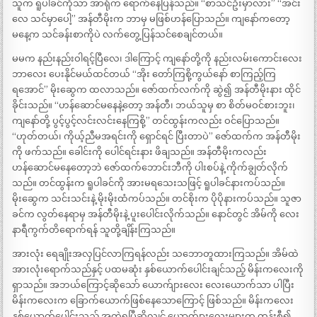
သူက ရူပါခင်ကိုသာ အာရုံက ရောက်နေပြန်သည်။ “စာသင်ဦးမှာလား” “အင်း
လေ သင်မှာပေါ့” အန်တီမိုးက ဘာမှ မဖြစ်ဟန်ပြောသည်။ ကျနော်ကတော့
မနေ့က သင်ခန်းစာကိုပဲ လက်တွေ့ပြန်သင်စေချင်တယ်။
မမက နည်းနည်းဝါရင့်ပြီလေ၊ ဒါကြောင့် ကျနော်တို့ကို နည်းလမ်းကောင်းလေး
ဘာလေး ပေးနိုင်မယ်ထင်တယ် “အိုး တော်ကြစို့ကွယ်နော် စာကြည့်ကြ
ရအောင်” မိုးဆွေက ထလာသည်။ ဇော်ထက်လက်ကို ဆွဲ၍ အန်တီမိုးနား ထိုင်
ခိုင်းသည်။ “ဟန်ဆောင်မနေနဲ့တော့ အန်တီ၊ ဘယ်သူမှ စာ စိတ်မဝင်စားဘူး၊
ကျနော်တို့ ပွင့်ပွင့်လင်းလင်းနေကြစို့” တင်ထွန်းကလည်း ဝင်ပြောသည်။
“ဟုတ်တယ်၊ ကိုယ့်ညီမအရင်းကို ရှောင်ရင် ပြီးတာပဲ” ဇော်ထက်က အန်တီမိုး
ကို ဖက်သည်။ ခေါင်းကို ပေါင်ရင်းနား ဖိချသည်။ အန်တီမိုးကလည်း
ဟန်ဆောင်မနေတော့ဘဲ ဇော်ထက်ဘောင်းဘီကို ပါးစပ်နဲ့ ကိုက်ချွတ်လိုက်
သည်။ တင်ထွန်းက ရူပါခင်ကို အားမရသေးသဖြင့် ရူပါခင်နားကပ်သည်။
မိုးဆွေက သင်းသင်းနဲ့ မိုးမိုးထံကပ်သည်။ တင်စိုးက ပိုပိုနားကပ်သည်။ သူဇာ
ခင်က လွတ်နေရာမှ အန်တီမိုးနဲ့ ပူးပေါင်းလိုက်သည်။ နောင်တွင် အိမ်ကို လေး
နာရီကွက်တိရောက်ရန် သူတို့ချိန်းကြသည်။
အားလုံး ရေချိုးအလှပြင်လာကြရန်လည်း သဘောတူထားကြသည်။ အိမ်ထဲ
အားလုံးရောက်သည်နှင့် ပထမဆုံး နှစ်ယောက်ပေါင်းချင်သည့် မိန်းကလေးကို
ရှာသည်။ အဘယ်ကြောင့်ဆိုသော် ယောက်ျားလေး လေးယောက်သာ ပါပြီး
မိန်းကလေးက ခြောက်ယောက်ဖြစ်နေသောကြောင့် ဖြစ်သည်။ မိန်းကလေး
နှစ်ယောက်ပေါင်းသည့် အတွဲရပြီဆိုလျင် ယောက်ျားလေးများက တန်းစီ၍