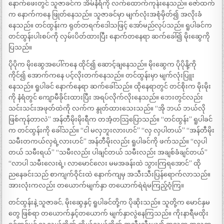
နောက်ဖေးတွင် သူဇာခင်က အိမ်နံရံကို လက်ထောက်ကုန်းနေသည်။ ဇော်ထက်
က နောက်ကနေ ဖြုတ်နေသည်။ သူဇာခင်မှာ မျက်လုံးအစုံမှိတ်၍ အလိုးခံ
နေသည်။ တင်ထွန်းက ရုတ်တရက်ဒေါသဖြင့် အော်မည်လုပ်သည်။ ရူပါခင်က
တင်ထွန်းပါးစပ်ကို လှမ်းပိတ်ထားပြီး နောက်တနေရာ ဆက်ခေါ်၍ မိုးဆွေကို
ပြသည်။
ပိုပိုက မိုးဆွေအပေါ်ကနေ ထိုင်၍ ဆောင့်ချနေသည်။ မိုးဆွေက ပိုပိုနို့ကို
ကိုင်၍ အောက်ကနေ ပင့်လိုးတက်နေသည်။ တင်ထွန်းမှာ မျက်လုံးပြူး
နေသည်။ ရူပါခင် နောက်နေရာ ဆက်ခေါ်သည်။ ထိုနေရာတွင် တင်စိုးက မိုးမိုး
ကို နံရံတွင် ကျောမီခိုင်းထားပြီး အရပ်လိုက်လိုးနေသည်။ ဘေးတွင်လည်း
သင်းသင်းအဖုတ်ထဲကို လက်က နွုတ်ထားသေးသည်။ “အို ဘယ် ဘယ်လို
ဖြစ်ကုန်တာလဲ” အန်တီမိုးမိုးရီက တအံ့တသြပြောသည်။ “တင်ထွန်း” ရူပါခင်
က တင်ထွန်းကို ခေါ်သည်။ “ငါ မလှဘူးလားဟင်” “လှ လှပါတယ်” “အန်တီမိုး
သမီးတကယ်လှရဲ့လားဟင်” အန်တီမိုးလည်း ရူပါခင်ကို ဖက်သည်။ “လှပါ
တယ် သမီးရယ်” “သမီးလည်း ပါချင်တယ် သမီးလည်း အချစ်ခံချင်တယ်”
“လာပါ သမီးလေးရဲ့၊ လာမောင်လေး မမအခန်းထဲ သွားကြရအောင်” ထို
ညနေခင်းသည် စာကျက်ဝိုင်းထဲ နောက်ကျမှ အသီးသီးပြန်ရောက်လာသည်။
အားလုံးကလည်း တယောက်မျက်နှာ တယောက်ရဲရဲမကြည့်ဝံ့ကြ။
တင်ထွန်းနဲ့ သူဇာခင်, မိုးဆွေနှင့် ရူပါခင်တို့က ပိုဆိုးသည်။ သူတို့က မောင်နှမ
တွေ ဖြစ်ရာ တယောက်နှင့်တယောက် မျက်နှာလွဲနေကြသည်။ ကိုးနာရီမထိုး