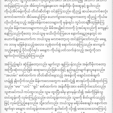
ခင်တွင်ပင် သူ့လွယ်အိတ် ကိုယ့်လွယ်အိတ် အသီးသီးယူ၍ အသက အသက
ထပြန်ခဲ့ကြသည်။ အိမ်တွင်ကျန်နေသော အန်တီမိုး မိုးဆွေနှင့် ရူပါလည်း
ကိုယ့်အိပ်ခန်းကိုယ် တိတ်ဆိတ်စွာ ဝင်ခဲ့ကြသည်။ ထိုည၌ ဆယ်ယောက်စလုံး
ကောင်းကောင်း အိပ်မပျော်ကြ။ ယောက်ျားလေးများကတော့ ထိုည၌ ကိုယ်မ
လိုးလိုက်ရသည့် အခြားမိန်းကလေးများကို မှန်းရင်း ကွင်းတချီစီထုဖြစ်ကြ
သည်။ မိန်းကလေးများကလည်း မိမိအပျိုစင်ဘဝကို ပုံအပ်ရသည်ကို ကျေနပ်
နေကြသည်ကိုတော့ ဘယ်သူမှ မသိလိုက်ကြပေ။ နောက်နေ့ညနေတွင် တ
ယောက်နဲ့တယောက်က ဘယ်သူမှ မလာတော့ဟု ထင်ခဲ့ကြသော်လည်း မနေ့
က ဘာမှ မဖြစ်ခဲ့သည့်အလား လူစုံတက်စုံ ရောက်လာခဲ့ကြသည်။ စာကျက်
သည့်နေရာ၌ ဝိုင်းထိုင်ရင်း မနေ့က ကိုယ်နဲ့ ပတ်သက်ခဲ့သည့် အတွဲကိုသာ
မျက်လုံးဝင့်ကြည့်မိကြသည်။
အကြည့်ချင်း ဆုံပြန်တော့လည်း မျက်လွာ ချကြပန်သည်။ အန်တီမိုးကတော့
အကြီးဆုံးလည်းဖြစ် ဆရာမလည်းဖြစ်သဖြင့် နည်းနည်းမျက်နှာပူနေသည်။
“အဟမ်း” ဇော်ထက်က တိတ်ဆိတ်နေသည့် အခန်းကို ချောင်းတစ်ချက်
ဟန့်၍ နှိုးလိုက်သည်။ မိန်းကလေးတွေက ခေါင်းငုံ့၍ စာအုပ်ကိုယ်စီထုတ်ကြ
သည်။ “မမ” “ဟင်” “ရှင်” ဇော်ထက်က အန်တီမိုးအား ခေါ်လိုက်သော်လည်း
သူဇာခင်ကပါ ကပ်ထူးသည်။ သူမ ထူးပြီးခါမှ မှားမှန်းသိ၍ အစ်ကိုဖြစ်သူ
တင်ထွန်းကို လှမ်းကြည့်သည်။ တင်ထွန်းကလည်း သူမကို စိတ်ပျက်သည့်ပုံ
ဖြင့် လှမ်းကြည့်နေသည်။ သို့သော်လည်း ဘယ်သူမှ မရိပ်မိစေချင်။ နောက်တ
ချက်မှာ မနေ့က တင်ထွန်းတယောက် ရူပါခင်ကို လိုး၍ မဝသေးသောကြောင့်