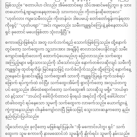
ဖြစ်သည်။ “စတာပါဟ ငါလည်း အိမ်ထောင်ရေး သိပ်အဆင်မပြေဘူး၊ ခု သား
တယောက်နဲ့ ဗျာများနေရတာပေါ့၊ သားကလည်း ကိုးတန်းဆိုတော့လေ”
“ဟုတ်လား ကျမသမီးလည်း ကိုးတန်းပဲ၊ ဒါပေမယ့် တော်တော်ရုန်းကန်ရတာ
ကိုးရှင့်” “ဟုတ်ပဗျာ” “အင်း ကျမလည်း သမီးကျူရှင်ကြေးနဲ့ နစ်နေတာပါပဲ
ရှင် ခုတောင် မပေးဖြစ်တာ သုံးလရှိပြီ”။
စကားပြောဖြစ်ရင်း အတူ လက်ဘက်ရည် သောက်ဖြစ်ကြသည်။ ထို့နောက်
တွင်တော့ သက်ထွေးက သူ့သားအား အချိန်ပို စာလာသင်ပေးနိုင်လျင် သမီး
ကျောင်းစရိတ်လေးကို ထောက်ပံ့ပေးမည်ဟု ပြောလာသည်။ သက်ထွေး
အကြည့်များ မရိုးသားသည်ကို သိသော်လည်း နောက်တစ်လဆိုလျင် သမီးကို
ကျူရှင်မှ ထုတ်ရကိန်း မြင်နေသဖြင့် လက်ခံလိုက်သည်။ ထို့ကြောင့် နောက်နေ့
ညနေခင်း ရုံးဆင်းချိန်၌ သက်ထွေး၏ သားကို ကျူရှင်ပြရန် ကွက်သစ်ရပ်
ခြောက် ရပ်ကွက်ထဲ ဝင်ပြီး သက်ထွေးအိမ်ကို ရှာလိုက်တော့ အလွယ်တကူ
ပင် တွေ့သည်။ အိမ်ထဲရောက်တော့ သက်ထွေး၏ သားဆိုသူ မရှိ။ “ဘယ်မှာ
လဲ နင့်သား” “ဘယ်လို ခေါ်လိုက်တာလဲ မိုးရယ် အရင်လို ကိုလို့ ခေါ်ပါလား”
တံခါးဝတွင် ရပ်နေသော သူမကို သက်ထွေးက လာဖက်သည်။ ယောက်ျားနဲ့
ကွဲကွာနေသည်မှာ ငါးနှစ်ကျော်လာပြီ ဖြစ်သဖြင့် သွေးသားဆန္ဒကတော့ နည်း
နည်းပြင်းပြပါသည်။
သို့သော်လည်း ခုလိုတော့ မဖြစ်ချင်ပြန်ပါ။ “အို မကောင်းပါဘူး ရှင်” သက်
ထွေးက သူမ စကားကို နားမထောင်ဘဲ သူမနို့ကို နှိုက်ရင်း သူမကို နမ်းသည်။