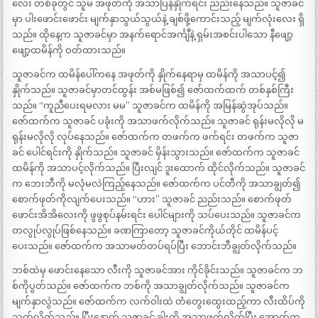
လေး တစ်ခုတွင် သူမ အဖုတ်ကို အသာပြန်နှိုက်ရင်း ညည်းနေသည်။ သူဇာခင်
မှာ ပါးဖောင်းဖောင်း မျက်နှာသွယ်သွယ်နဲ့ ချစ်ဖို့ကောင်းသည့် မျက်လုံးလေး ရှိ
သည်။ ထိုနေ့က သူဇာခင်မှာ အနက်ရောင်အင်္ကျီနဲ့ ရှမ်းအစင်းပါသော နီဖျော့
ဖျော့ထမိန်ကို ဝတ်ထားသည်။
သူဇာခင်က ထမိန်ပေါ်ကနေ အဖုတ်ကို နှိုက်နေရာမှ ထမိန်ကို အသာပင့်၍
နှိုက်သည်။ သူဇာခင်မှာတင်ထွန်း အစ်မဖြစ်၍ ဇော်ထက်ထက် တစ်နှစ်ကြီး
သည်။ “ကူညီပေးရမလား မမ” သူဇာခင်က ထမိန်ကို အမြန်ဆွဲအုပ်သည်။
ဇော်ထက်က သူဇာခင် ပခုံးကို အသာဖက်လိုက်သည်။ သူဇာခင် ရုန်းမလိုလို မ
ရုန်းမလိုလို လုပ်နေသည်။ ဇော်ထက်က တဖက်က ဖက်ရင်း တဖက်က သူဇာ
ခင် ပေါင်ရင်းကို နှိုက်သည်။ သူဇာခင် မှိန်းသွားသည်။ ဇော်ထက်က သူဇာခင်
ထမိန်ကို အသာပင့်လိုက်သည်။ ပြီးလျင် ဒူးထောက် ထိုင်လိုက်သည်။ သူဇာခင်
က ဘေးဘီကို မလုံမလဲကြည့်နေသည်။ ဇော်ထက်က ပင်တီကို အသာချွတ်၍
စောက်ဖုတ်ကိုလျက်ပေးသည်။ “ဟား” သူဇာခင် ညည်းသည်။ စောက်ဖုတ်
ဖောင်းအိအိလေးကို ဖွဖွစုပ်နမ်းရင်း ပေါင်များကို သပ်ပေးသည်။ သူဇာခင်က
တလွုပ်လွုပ်ဖြစ်နေသည်။ ခဏကြာတော့ သူဇာခင်ကိုယ်တိုင် ထမိန်ပင့်
ပေးသည်။ ဇော်ထက်က အသာမတ်တပ်ရပ်ပြီး ဘောင်းဘီချွတ်လိုက်သည်။
ဘစ်ထဲမှ ဖောင်းနေသော လီးကို သူဇာခင်အား ကိုင်ခိုင်းသည်။ သူဇာခင်က ဘ
စ်ကိုပွတ်သည်။ ဇော်ထက်က ဘစ်ကို အသာချွတ်လိုက်သည်။ သူဇာခင်က
မျက်နှာလွဲသည်။ ဇော်ထက်က လက်ဝါးထဲ တံတွေးထွေးထည့်ကာ လီးထိပ်ကို
သုတ်လိုက်သည်။ ပြီးနောက် သူဇာခင် ခါးကို အသာဖက်လိုက်ပြီး အောက်က