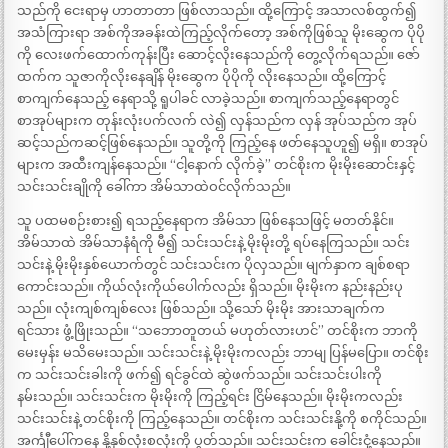
သည်ကို ငေးရာမှ ဟာတာတာ ဖြစ်လာသည်။ ထို့ကြောင့် အသာလစ်ထွက်၍
အသံကြားရာ အစ်ကိုအခန်းထဲကြည့်လိုက်တော့ အစ်ကိုဖြစ်သူ မိုးဆွေက ပိုပို
ကို လေးဖက်ထောက်ကုန်းပြီး ဆောင့်လိုးနေသည်ကို တွေ့လိုက်ရသည်။ ဇော်
ထက်က သူဇာကိုလိုးနေချိန် မိုးဆွေက ပိုပိုကို လိုးနေသည်။ ထို့ကြောင့်
စာကျက်နေသည့် နေရာသို့ ရူပါခင် လာခဲ့သည်။ စာကျက်သည့်နေရာတွင်
စာအုပ်များက တုန်းလုံးပက်လက် လဲ၍ လှန်သည်က လှန် အုပ်သည်က အုပ်
ဆင့်သည်ကဆင့်ဖြစ်နေသည်။ သူတို့ကို ကြည့်နေ ဖတ်နေသူဟူ၍ မရှိ။ စာအုပ်
များက အထီးကျန်နေသည်။ “ငါ့နောက် လိုက်ခဲ့” တင်စိုးက မိုးမိုးဆောင်းနှင့်
သင်းသင်းချိုကို ခေါ်ကာ အိမ်သာထဲဝင်လိုက်သည်။
သူ ပထမစဉ်းစား၍ ရသည့်နေရာက အိမ်သာ ဖြစ်နေသဖြင့် မတတ်နိုင်။
အိမ်သာထဲ အိမ်သာနံရံကို မီ၍ သင်းသင်းနဲ့ မိုးမိုးတို့ ရပ်နေကြသည်။ သင်း
သင်းနဲ့ မိုးမိုးနှစ်ယောက်တွင် သင်းသင်းက ပိုလှသည်။ မျက်နှာက ချစ်စရာ
ကောင်းသည်။ ကိုယ်လုံးကိုယ်ပေါက်လည်း ရှိသည်။ မိုးမိုးက နည်းနည်းပု
သည်။ လုံးကျစ်ကျစ်လေး ဖြစ်သည်။ သို့သော် မိုးမိုး အားသာချက်က
ရင်သား ဖွံ့ဖြိုးသည်။ “သဘောတူတယ် မဟုတ်လားဟင်” တင်စိုးက ဘာကို
မေးမှန်း မသိမေးသည်။ သင်းသင်းနဲ့ မိုးမိုးကလည်း ဘာမျ ပြန်မပြော။ တင်စိုး
က သင်းသင်းခါးကို ဖက်၍ ရင်ခွင်ထဲ ဆွဲဖက်သည်။ သင်းသင်းပါးကို
နမ်းသည်။ သင်းသင်းက မိုးမိုးကို ကြည့်ရင်း ငြိမ်နေသည်။ မိုးမိုးကလည်း
သင်းသင်းနဲ့ တင်စိုးကို ကြည့်နေသည်။ တင်စိုးက သင်းသင်းနို့ကို စကိုင်သည်။
အင်္ကျီပေါ်ကနေ နို့နှစ်လုံးစလုံးကို ပွတ်သည်။ သင်းသင်းက ခေါင်းငုံ့နေသည်။