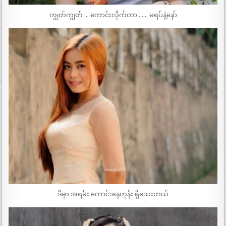
ကျွတ်ကျွတ် … ကောင်းလိုက်တာ …… မရပ်နဲ့နော်
ဒီမှာ အရမ်း ကောင်းနေတုန်း ရှိသေးတယ်