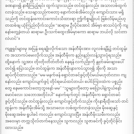
ခဏနား၍ နာရီကြည့်ရင်း ထွက်သွားသည်။ တင်ထွန်းလည်း အသာလစ်ထွက်
လာခဲ့သည်။ သေချာသည်ကတော့ နောက်တစ်အိမ်လည်း ကျောင်းသား မရှိ
သည်ကို တင်ထွန်းကောင်းကောင်းသိထားရာ ဤကိစ္စမျိုးပင် ဖြစ်လိမ့်မည်ဟု
တထစ်ချ ယုံကြည်လိုက်သည်။ “ဆရာမ ဦးပိုင်အောင် အိမ်မှာ စာသင်ပုံကို ကျ
နော်တွေ့ခဲ့တယ် ဆရာမ၊ ဦးသက်ထွေးအိမ်မှာကော ဆရာမ ဘယ်လို သင်တာ
လဲဟင်”။
ကျူရှင်များမှ အပြန် ရေချိုးလိုက်သော အန်တီမိုးအား လူလစ်ချိန်၌ တင်ထွန်း
က အသာကပ်မေးလိုက်သည်။ အန်တီမိုးက နည်းနည်းလန့်သွားပုံရသည်။
ထို့နောက် သူ့အား တိုးတိုးတိတ်တိတ် နေရန် လက်ညိုးကို နွုတ်ခမ်းဖျားပေါ်
တင်၍ ပြောသည်။ တင်ထွန်းက အန်တီမိုးနားကပ်သွား၍ အိုးကို အသာ
ဆုပ်ကိုင်ထားသည်။ “မမ မနက်ဖန် ရှောင်တခင်ခွင့်တိုင်မယ်မဟုတ်လား၊ ကျ
နော်လည်း ကျောင်းပျက်ခွင့် တိုင်ရမယ်ထင်တယ်၊ ပေါင်ကြားထဲက ပစ္စည်း
တွေ နေမကောင်းတော့ဘူးနော် မမ” “သူများကိုတော့ မပြောပါနဲ့ကွယ်နော်
မောင်လေး သဘောအတိုင်းပါ” နောက်ရက်တွင် အန်တီမိုးက ရှောင်တခင်
ခွင့်တိုင်သည်။ တင်ထွန်းလည်း ကျောင်းခွင့်တိုက်သည်။ ကိုးနာရီထိုးသော် တင်
ထွန်းက အန်တီမိုးအိမ်သို့ အသာလေး လစ်ထွက်လာခဲ့သည်။ မိုးဆွေနှင့်
မိုးဆွေအစ်မ ရူပါခင် ကလည်း ကျောင်းသွားပြီ။ အန်တီမိုးသမီးကလည်း
အဝေးမှာ တက္ကသိုလ်တက်နေသည်။ သူကလည်း သူဇာခင်ကို ခွင့်တိုင်ခိုင်း
ထားသည်။