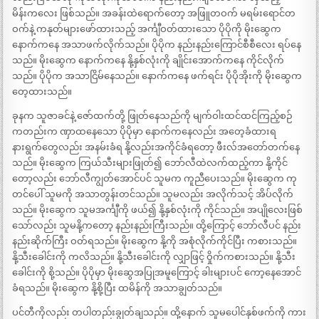
မိန်းကလေး ဖြစ်သည်။ အခန်းထဲရောက်တော့ အဖြူတဝက် မရမ်းရောင်တ
ဝက်နဲ့ ကနုတ်များဖော်ထားသည့် အင်္ကျီဝတ်ထားသော ပိုပိုကို မိုးဆွေက
နောက်ကနေ အသာဖက်လိုက်သည်။ ပိုပိုက နည်းနည်းကြောင်စီစီလေး ရပ်နေ
သည်။ မိုးဆွေက နောက်ကနေ နို့နှစ်လုံးကို ချိုင်းအောက်ကနေ ကိုင်လိုက်
သည်။ ပိုပိုက အသာငြိမ်နေသည်။ နောက်ကနေ ဖက်ရင်း ပိုပိုအိုးကို မိုးဆွေက
တေ့ထားသည်။
ခုနက သူဇာခင်နဲ့ ဇော်ထက်တို့ ဖြုတ်နေသည်ကို မျက်ဝါးထင်ထင်ကြည့်စဉ်
ကတည်းက ဏှာထနေသော ပိုပိုမှာ နောက်ကနေလည်း အတေ့ခံထားရ
နားရွက်တွေလည်း အနမ်းခံရ နို့လည်းအကိုင်ခံရတော့ ဖီးလ်အတော်တက်နေ
သည်။ မိုးဆွေက ကြယ်သီးများဖြုတ်၍ ဘော်လီထဲလက်ထည့်ကာ နို့ကိုင်
တော့လည်း ဘော်လီကျွတ်အောင်ပင် သူမက ကူညီပေးသည်။ မိုးဆွေက ကု
တင်ပေါ် သူမကို အသာတွန်းတင်သည်။ သူမလည်း အလိုက်သင့် အိပ်လိုက်
သည်။ မိုးဆွေက သူမအင်္ကျီကို ဖယ်၍ နို့နှစ်လုံးကို ကိုင်သည်။ အပျိုလေးဖြစ်
သော်လည်း သူမနို့ကတော့ နည်းနည်းကြီးသည်။ ထို့ကြောင့် ဘော်လီပင် နည်း
နည်းဆိုက်ကြီး ဝတ်ရသည်။ မိုးဆွေက နို့ကို အစုံလိုက်ကိုင်ပြီး ကစားသည်။
နို့သီးခေါင်းကို ကလိသည်။ နို့သီးခေါင်းကို လျှာဖြင့် ဝှိုက်ကစားသည်။ နို့သီး
ခေါင်းကို စို့သည်။ ပိုပိုမှာ မိုးဆွေအပြုအမူကြောင့် ခါးများပင် ကော့နေအောင်
ခံရသည်။ မိုးဆွေက နို့စို့ပြီး ထမိန်ကို အသာချွတ်သည်။
ပင်တီကိုလည်း တပါတည်းချွတ်ချသည်။ ထို့နောက် သူမပေါင်နှစ်ဖက်ကို ကား