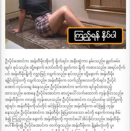
ဦးပိုင်အောင်က အန်တီမိုးအိုးကို ရိုက်ရင်း အနီးဆွဲကာ နမ်းသည်။ နွုတ်ခမ်း
ချင်း စုပ်သည်။ ထို့နောက် ဘော်လီကို ချွတ်ကာ နို့ကို ကစားသည်။ အရပ်လိုက်
ပင် အန်တီမိုးနို့ကို လျှာဖြင့် လျက်သည်။ စုပ်သည်။ ထို့နောက် အန်တီမိုး
ချိုင်းကြားကို လျက်သည်။ အန်တီမိုးက လက်ညိုးလေးကိုက်ရင်း ဦးပိုင်
အောင် လုပ်သမျ ခံနေသည်။ ဦးပိုင်အောင်က ဖက်ကာ ရင်ခွင်ထဲထည့်
ထားသည်။ ခဏနေ ဦးပိုင်အောင်က စားပွဲပေါ် လက်ထောက် ကုန်းခိုင်းသည်။
အန်တီမိုးက ကား၍ ကုန်းပေးသည်။ ဦးပိုင်အောင်က လည်ပတ်မှ သံကြိုးကို
ဆွဲရင်း အန်တီမိုးကိုယ်တိုင် ဖင်ဖြဲခိုင်းသည်။ အန်တီမိုးက ဖင်ဖြဲ၍ ကုန်း
နေသည်။ ဦးပိုင်အောင်က အန်တီမိုး ဖြဲပြထားသော ဖင်ကို နောက်ကနေ ဇိမ်
ခံ၍ ကြည့်သည်။ နောက် အန်တီမိုးကို ကုတင်ပေါ် အိပ်ခိုင်းသည်။ အန်တီမိုး
ပေါ် စီးမိုး၍ ဦးပိုင်အောင်က တက်ခွသည်။ အန်တီမိုးက နို့နှစ်လုံးကို ပူး