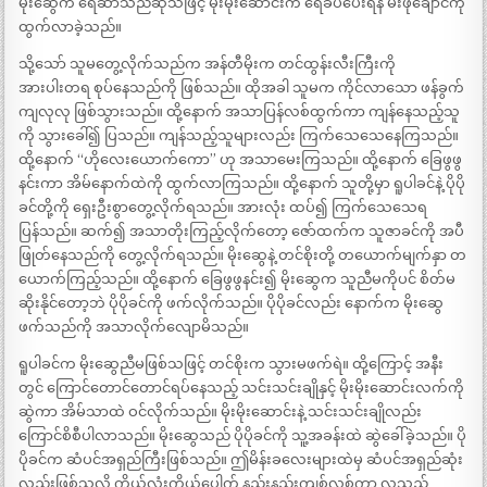
မိုးဆွေက ရေဆာသည်ဆိုသဖြင့် မိုးမိုးဆောင်းက ရေခပ်ပေးရန် မီးဖိုချောင်ကို
ထွက်လာခဲ့သည်။
သို့သော် သူမတွေ့လိုက်သည်က အန်တီမိုးက တင်ထွန်းလီးကြီးကို
အားပါးတရ စုပ်နေသည်ကို ဖြစ်သည်။ ထိုအခါ သူမက ကိုင်လာသော ဖန်ခွက်
ကျလုလု ဖြစ်သွားသည်။ ထို့နောက် အသာပြန်လစ်ထွက်ကာ ကျန်နေသည့်သူ
ကို သွားခေါ်၍ ပြသည်။ ကျန်သည့်သူများလည်း ကြက်သေသေနေကြသည်။
ထို့နောက် “ဟိုလေးယောက်ကော” ဟု အသာမေးကြသည်။ ထို့နောက် ခြေဖွဖွ
နင်းကာ အိမ်နောက်ထဲကို ထွက်လာကြသည်။ ထို့နောက် သူတို့မှာ ရူပါခင်နဲ့ ပိုပို
ခင်တို့ကို ရှေးဦးစွာတွေ့လိုက်ရသည်။ အားလုံး ထပ်၍ ကြက်သေသေရ
ပြန်သည်။ ဆက်၍ အသာတိုးကြည့်လိုက်တော့ ဇော်ထက်က သူဇာခင်ကို အပီ
ဖြုတ်နေသည်ကို တွေ့လိုက်ရသည်။ မိုးဆွေနဲ့ တင်စိုးတို့ တယောက်မျက်နှာ တ
ယောက်ကြည့်သည်။ ထို့နောက် ခြေဖွဖွနင်း၍ မိုးဆွေက သူညီမကိုပင် စိတ်မ
ဆိုးနိုင်တော့ဘဲ ပိုပိုခင်ကို ဖက်လိုက်သည်။ ပိုပိုခင်လည်း နောက်က မိုးဆွေ
ဖက်သည်ကို အသာလိုက်လျောမိသည်။
ရူပါခင်က မိုးဆွေညီမဖြစ်သဖြင့် တင်စိုးက သွားမဖက်ရဲ။ ထို့ကြောင့် အနီး
တွင် ကြောင်တောင်တောင်ရပ်နေသည့် သင်းသင်းချိုနှင့် မိုးမိုးဆောင်းလက်ကို
ဆွဲကာ အိမ်သာထဲ ဝင်လိုက်သည်။ မိုးမိုးဆောင်းနဲ့ သင်းသင်းချိုလည်း
ကြောင်စိစီပါလာသည်။ မိုးဆွေသည် ပိုပိုခင်ကို သူ့အခန်းထဲ ဆွဲခေါ်ခဲ့သည်။ ပို
ပိုခင်က ဆံပင်အရှည်ကြီးဖြစ်သည်။ ဤမိန်းခလေးများထဲမှ ဆံပင်အရှည်ဆုံး
လည်းဖြစ်သလို ကိုယ်လုံးကိုယ်ပေါက် နည်းနည်းကျစ်လစ်ကာ လှသည့်