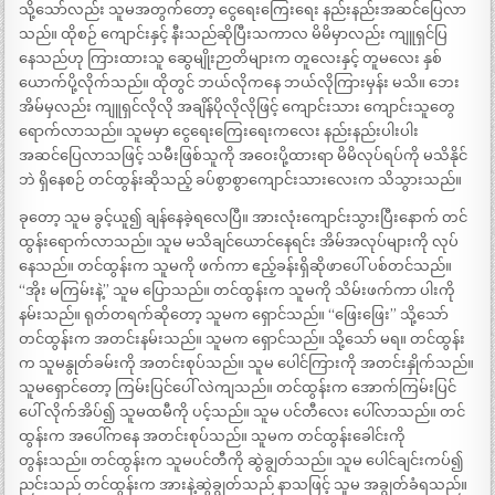
သို့သော်လည်း သူမအတွက်တော့ ငွေရေးကြေးရေး နည်းနည်းအဆင်ပြေလာ
သည်။ ထိုစဉ် ကျောင်းနှင့် နီးသည်ဆိုပြီးသကာလ မိမိမှာလည်း ကျူရှင်ပြ
နေသည်ဟု ကြားထားသူ ဆွေမျိုးဉာတိများက တူလေးနှင့် တူမလေး နှစ်
ယောက်ပို့လိုက်သည်။ ထိုတွင် ဘယ်လိုကနေ ဘယ်လိုကြားမှန်း မသိ။ ဘေး
အိမ်မှလည်း ကျူရှင်လိုလို အချိန်ပိုလိုလိုဖြင့် ကျောင်းသား ကျောင်းသူတွေ
ရောက်လာသည်။ သူမမှာ ငွေရေးကြေးရေးကလေး နည်းနည်းပါးပါး
အဆင်ပြေလာသဖြင့် သမီးဖြစ်သူကို အဝေးပို့ထားရာ မိမိလုပ်ရပ်ကို မသိနိုင်
ဘဲ ရှိနေစဉ် တင်ထွန်းဆိုသည့် ခပ်စွာစွာကျောင်းသားလေးက သိသွားသည်။
ခုတော့ သူမ ခွင့်ယူ၍ ချန်နေခဲ့ရလေပြီ။ အားလုံးကျောင်းသွားပြီးနောက် တင်
ထွန်းရောက်လာသည်။ သူမ မသိချင်ယောင်နေရင်း အိမ်အလုပ်များကို လုပ်
နေသည်။ တင်ထွန်းက သူမကို ဖက်ကာ ဧည့်ခန်းရှိဆိုဖာပေါ် ပစ်တင်သည်။
“အိုး မကြမ်းနဲ့” သူမ ပြောသည်။ တင်ထွန်းက သူမကို သိမ်းဖက်ကာ ပါးကို
နမ်းသည်။ ရုတ်တရက်ဆိုတော့ သူမက ရှောင်သည်။ “ဖြေးဖြေး” သို့သော်
တင်ထွန်းက အတင်းနမ်းသည်။ သူမက ရှောင်သည်။ သို့သော် မရ။ တင်ထွန်း
က သူမနွုတ်ခမ်းကို အတင်းစုပ်သည်။ သူမ ပေါင်ကြားကို အတင်းနှိုက်သည်။
သူမရှောင်တော့ ကြမ်းပြင်ပေါ် လဲကျသည်။ တင်ထွန်းက အောက်ကြမ်းပြင်
ပေါ် လိုက်အိပ်၍ သူမထမီကို ပင့်သည်။ သူမ ပင်တီလေး ပေါ်လာသည်။ တင်
ထွန်းက အပေါ်ကနေ အတင်းစုပ်သည်။ သူမက တင်ထွန်းခေါင်းကို
တွန်းသည်။ တင်ထွန်းက သူမပင်တီကို ဆွဲချွတ်သည်။ သူမ ပေါင်ချင်းကပ်၍
ညင်းသည် တင်ထွန်းက အားနဲ့ဆွဲချွတ်သည် နာသဖြင့် သူမ အချွတ်ခံရသည်။