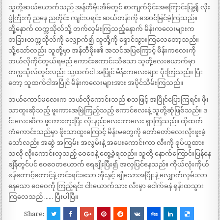
သူတို့ဆယ်ယောက်သည် အန်တီမိုးအိမ်တွင် စာကျက်ဝိုင်းအကြောင်းပြ၍ လိုး
ပွဲကြီးကို ညနေ ညတိုင်း ကျင်းပရင်း ဆယ်တန်းကို အောင်မြင်ခဲ့ကြသည်။
ထို့နောက် တက္ကသိုလ်သို့ တက်လှမ်းကြသည့်နောက် မိန်းကလေးများက
တခြားတက္ကသိုလ်ကို လျှောက်၍ သူတို့ကို ရှောင်သွားကြလေတော့သည်။
သို့သော်လည်း သူတို့မှာ အန်တီမိုး၏ အသင်အပြကြောင့် မိန်းကလေးကို
ဘယ်လိုကိုင်တွယ်ရမည် ကောင်းကောင်းသိသော သူတို့လေးယောက်မှာ
တက္ကသိုလ်တွင်လည်း သူ့ထက်ငါ အပြိုင် မိန်းကလေးများ ပိုးကြသည်။ ပြီး
တော့ သူထက်ငါအပြိုင် မိန်းကလေးများအား အပိုင်သိမ်းကြသည်။
ဘယ်ကောင်မလေးက ဘယ်လိုကောင်းသည် စသဖြင့် အပြိုင်ပြောကြရင်း ဖိုး
သာထူးဆိုသည့် ဖူးကားအမြဲကြည့်သည့် ကောင်လေးနဲ့ သူတို့ဆုံဖြစ်သည်။ ဒ
င်းလေးဆီက ဖူးကားကူးပြီး လိုးနည်းလေးဘာလေး ရှာကြံသည်။ ထိုထက်
ကံကောင်းသည်မှာ ဖိုးသာထူးကြောင့် မိန်းမတွေကို တော်တော်လေးလိုးဖူးခဲ့
သော်လည်း အဆွဲ အကြမ်း အလွမ်းနဲ့ အပေးကောင်းကာ လီးကို စုပ်ယူထား
သလို လိုးကောင်းလှသည့် ဝေဝေနဲ့ တွေ့ခဲ့ရသည်။ သူတို့ နောက်ကြောင်းပြန်နေ
ချိန်တွင်ပင် ဝေဝေတယောက် ရေချိုးပြီး၍ အလှပြင်နေသည်။ ကိုယ်လုံးကိုယ်
ဖန်တောင့်တောင့်နဲ့ တင်းရင်းသော အိုးနှင့် ချိုသောအပြုံးနဲ့ လျှောက်လှမ်းလာ
နေသော ဝေဝေကို ကြည့်ရင်း ငါးယောက်သား လီးမှာ ငေါက်ခနဲ ရုန်းထသွား
ကြလေသည် …… ပြီးပါပြီ။
Share: