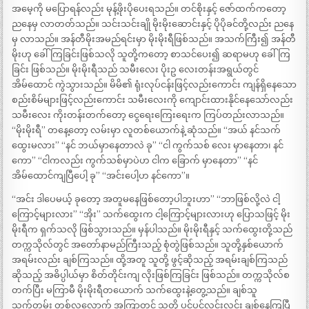
အမေ့ကို မပြောရန်လည်း မုန့်ဖိုးပိုပေးရသည်။ တင်စိုးနှင့် ဇော်ထက်ကတော့
ညနေမှ လာတတ်သည်။ သင်းသင်းချို မိုးမိုးဆောင်းနှင့် ပိုပိုခင်တို့လည်း ညနေ
မှ လာသည်။ အန်တီမိုးအမည်ရင်းမှာ မိုးမိုးရီဖြစ်သည်။ အသက်ကြီး၍ အန်တီ
မိုးဟု ခေါ်ကြခြင်းဖြစ်သလို သူတို့ကတော့ စာသင်ပေး၍ ဆရာမဟု ခေါ်ကြ
ခြင်း ဖြစ်သည်။ မိုးမိုးရီသည် သမီးလေး ပိုးဥ လေးတန်းအရွယ်တွင်
အိမ်ထောင် ကွဲသွားသည်။ မိမိ၏ ရုံးလုပ်ငန်းဖြင့်လည်းကောင်း ကျန်ရှိနေသော
စည်းစိမ်များဖြင့်လည်းကောင်း သမီးလေးကို ကျောင်းထားနိုင်နေသော်လည်း
သမီးလေး ကိုးတန်းတက်တော့ ငွေရေးကြေးရေးက ကြပ်တည်းလာသည်။
“မိုးမိုးရီ” တနေ့တော့ လမ်းမှာ လူတစ်ယောက်နဲ့ ဆုံသည်။ “အယ် နင်သက်
ထွေးမလား” “နင် ဘယ်မှာနေတာလဲ ခု” “ငါ ကွက်သစ် လေး မှာနေတာ၊ နင်
ကော” “ငါကလည်း ကွက်သစ်မှာပဲဟ ငါက ခြောက် မှာနေတာ” “နင်
အိမ်ထောင်ကျပြီပေါ့ ခု” “အင်းပေါ့ဟ နင်ကော”။
“အင်း ဒါပေမယ့် ခုတော့ အတူမနေဖြစ်တော့ပါဘူးဟာ” “ဘာဖြစ်လို့လဲ ငါ့
ကြောင့်များလား” “အိုး” သက်ထွေးက ငါ့ကြောင့်များလားဟု ပြောသဖြင့် မိုး
မိုးရီက ရှက်သလို ဖြစ်သွားသည်။ မှန်ပါသည်။ မိုးမိုးရီနှင့် သက်ထွေးတို့သည်
တက္ကသိုလ်တွင် အတော်နာမည်ကြီးသည့် စုံတွဲဖြစ်သည်။ သူတို့နှစ်ယောက်
အရမ်းလည်း ချစ်ကြသည်။ ထို့အတူ သူတို့ ဖွင့်ဆိုသည့် အရမ်းချစ်ကြသည်
ဆိုသည့် အဓိပ္ပါယ်မှာ စိတ်တိုင်းကျ လိုးဖြစ်ကြခြင်း ဖြစ်သည်။ တက္ကသိုလ်စ
တက်ပြီး မကြာမီ မိုးမိုးရီတယောက် သက်ထွေးနဲ့တွေ့သည်။ ချစ်သူ
သက်တမ်း တစ်လလောက် အကြာတွင် သူတို့ ပွင့်ပွင့်လင်းလင်း ချစ်နေကြပြီ