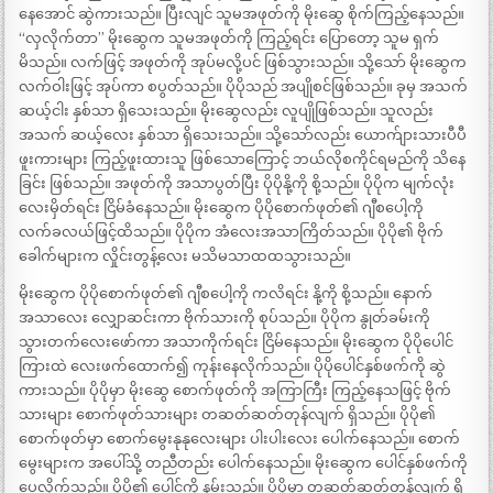
နေအောင် ဆွဲကားသည်။ ပြီးလျင် သူမအဖုတ်ကို မိုးဆွေ စိုက်ကြည့်နေသည်။
“လှလိုက်တာ” မိုးဆွေက သူမအဖုတ်ကို ကြည့်ရင်း ပြောတော့ သူမ ရှက်
မိသည်။ လက်ဖြင့် အဖုတ်ကို အုပ်မလို့ပင် ဖြစ်သွားသည်။ သို့သော် မိုးဆွေက
လက်ဝါးဖြင့် အုပ်ကာ စပွတ်သည်။ ပိုပိုသည် အပျိုစင်ဖြစ်သည်။ ခုမှ အသက်
ဆယ့်ငါး နှစ်သာ ရှိသေးသည်။ မိုးဆွေလည်း လူပျိုဖြစ်သည်။ သူလည်း
အသက် ဆယ့်လေး နှစ်သာ ရှိသေးသည်။ သို့သော်လည်း ယောက်ျားသားပီပီ
ဖူးကားများ ကြည့်ဖူးထားသူ ဖြစ်သောကြောင့် ဘယ်လိုစကိုင်ရမည်ကို သိနေ
ခြင်း ဖြစ်သည်။ အဖုတ်ကို အသာပွတ်ပြီး ပိုပိုနို့ကို စို့သည်။ ပိုပိုက မျက်လုံး
လေးမှိတ်ရင်း ငြိမ်ခံနေသည်။ မိုးဆွေက ပိုပိုစောက်ဖုတ်၏ ဂျီစပေါ့ကို
လက်ခလယ်ဖြင့်ထိသည်။ ပိုပိုက အံလေးအသာကြိတ်သည်။ ပိုပို၏ ဗိုက်
ခေါက်များက လှိုင်းတွန့်လေး မသိမသာထထသွားသည်။
မိုးဆွေက ပိုပိုစောက်ဖုတ်၏ ဂျီစပေါ့ကို ကလိရင်း နို့ကို စို့သည်။ နောက်
အသာလေး လျှောဆင်းကာ ဗိုက်သားကို စုပ်သည်။ ပိုပိုက နွုတ်ခမ်းကို
သွားတက်လေးဖော်ကာ အသာကိုက်ရင်း ငြိမ်နေသည်။ မိုးဆွေက ပိုပိုပေါင်
ကြားထဲ လေးဖက်ထောက်၍ ကုန်းနေလိုက်သည်။ ပိုပိုပေါင်နှစ်ဖက်ကို ဆွဲ
ကားသည်။ ပိုပိုမှာ မိုးဆွေ စောက်ဖုတ်ကို အကြာကြီး ကြည့်နေသဖြင့် ဗိုက်
သားများ စောက်ဖုတ်သားများ တဆတ်ဆတ်တုန်လျက် ရှိသည်။ ပိုပို၏
စောက်ဖုတ်မှာ စောက်မွေးနုနုလေးများ ပါးပါးလေး ပေါက်နေသည်။ စောက်
မွေးများက အပေါ်သို့ တညီတည်း ပေါက်နေသည်။ မိုးဆွေက ပေါင်နှစ်ဖက်ကို
ပွေ့လိုက်သည်။ ပိုပို၏ ပေါင်ကို နမ်းသည်။ ပိုပိုမှာ တဆတ်ဆတ်တုန်လျက် ရှိ