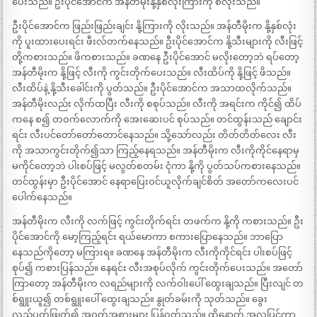
ပေးသည်။ ဦးပိုင်အောင်က အန်တီမိုးနို့နှစ်လုံးကြားကို စလိုးသည်။
ဦးပိုင်အောင်က ဖြည်းဖြည်းချင်း နို့ကြားကို လိုးသည်။ အန်တီမိုးက နို့နှစ်လုံး
ကို ပူးထားပေးရင်း ဖီးလ်တက်နေသည်။ ဦးပိုင်အောင်က နို့သီးများကို လီးဖြင့်
တို့ကစားသည်။ ဖိကစားသည်။ ခဏနေ ဦးပိုင်အောင် မလိုးတော့ဘဲ ရပ်တော့
အန်တီမိုးက နို့ဖြင့် လီးကို ကွင်းတိုက်ပေးသည်။ လီးထိပ်ကို နို့ဖြင့် ဖိသည်။
လီးထိပ်နဲ့ နို့သီးခေါင်းကို ပွတ်သည်။ ဦးပိုင်အောင်က အသာထလိုက်သည်။
အန်တီမိုးလည်း လိုက်ထပြီး လီးကို စစုပ်သည်။ လီးကို အရင်းက ကိုင်၍ ထိပ်
ကနေ စ၍ တဝက်လောက်ကို အေးဆေးပင် စုပ်သည်။ တင်ထွန်းသည် ချောင်း
ရင်း လီးပင်တော်တော်တောင်နေသည်။ သို့သော်လည်း တိတ်တိတ်လေး လီး
ကို အသာကွင်းတိုက်၍သာ ကြည့်နေရသည်။ အန်တီမိုးက လီးကိုကိုင်နေရာမှ
မကိုင်တော့ဘဲ ပါးစပ်ဖြင့် မလွတ်စတမ်း ငုံကာ နို့ကို ပွတ်သပ်ကစားနေသည်။
တင်ထွန်းမှာ ဦးပိုင်အောင် နေရာပြေးဝင်ယူလိုက်ချင်စိတ် အတော်ကလေးပင်
ပေါက်နေသည်။
အန်တီမိုးက လီးကို လက်ဖြင့် ကွင်းတိုက်ရင်း တဖက်က နို့ကို ကစားသည်။ ဦး
ပိုင်အောင်ကို မော့ကြည့်ရင်း ရယ်မောကာ စကားပြောနေသည်။ ဘာပြော
နေသည်ကိုတော့ မကြားရ။ ခဏနေ အန်တီမိုးက လီးကိုကိုင်ရင်း ပါးစပ်ဖြင့်
စုပ်၍ ကစားပြန်သည်။ နေရင်း လီးအစုပ်လိုက် ကွင်းတိုက်ပေးသည်။ အတော်
ကြာတော့ အန်တီမိုးက လရည်များကို လက်ဝါးပေါ် ထွေးချသည်။ ပြီးလျင် တ
စ်ရွူးယူ၍ တစ်ရွူးပေါ် ထွေးချသည်။ နွုတ်ခမ်းကို သုတ်သည်။ ခွေး
လည်ပတ်ဖြုတ်၍ အဝတ်အစားများ ပြန်ဝတ်သည်။ ထို့နောက် အလှပြင်ကာ