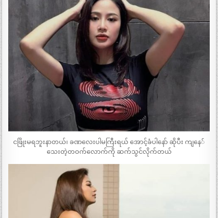
ငဖြိုးမရဘူးနာတယ်၊ ခဏလေးပါမကြီးရယ် အောင့်ခံပါနော် ဆိုပီး ကျနေ်
သေးတဲ့တဝက်လောက်ကို ဆက်သွင်လိုက်တယ်