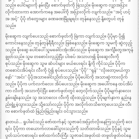
သည်။ ပေါင်များကို နမ်းပြီး စောက်ဖုတ်ကို ဖြဲသည်။ မိုးဆွေက လျှာအပြား
လိုက်ထားကာ အောက်ကနေ အပေါ်ကို အပြားလိုက် လျက်သည်။ “အင့် ဟင့်
အ အင့်” ပိုပို တံတွေးများ ခဏခဏမြိုချရင်း တုန်နေသည် နို့တွေပင် တုန်
သည်။
မိုးဆွေက လျက်ပေးသည် စောက်ဖုတ်ကို ဖြဲကာ လျက်သည်။ ပိုပိုမှာ ပို၍
ကောင်းနေသည်။ တုန်တုန်ရီရီလည်း ဖြစ်နေသည်။ မိုးဆွေက သူမကို ဆွဲလှည့်
သည်။ မိုးဆွေ ပေါင်ပေါ် သူမခေါင်းအုံးအိပ်သည်။ မိုးဆွေက အင်္ကျီတွေအကုန်
ချွတ်သည်။ သူမ တစောင်းလှည့်ပြီး ပါးစပ် အသာဟ၍ မိုးဆွေလီးကို
စုပ်သည်။ မိုးဆွေက သူမ ဆံပင်များ ဖယ်ပေးရင်း နို့ကို ကိုင်သည်။ ပိုပိုက
တစောင်းအိပ်ရင်း လီးကို ငုံ၍ စုပ်ပေးသည်။ “ပိုပို” “ရှန်” “လိုးတော့မယ်ကွာ
နော်” “အင်း” ပိုပိုအသာခေါင်းညိတ်သည်။ ပိုပိုပေါင်ကို အသာဆွဲကားလိုက်
သည်။ ပိုပိုက ပက်လက်လေး အိပ်ပေးသည်။ မိုးဆွေက အပေါ်ကနေ ထပ်အိပ်
ကာ လီးကို အသာကိုင်ပြီး စောက်ဖုတ်တွင် တေ့လိုက်သည်။ ပိုပိုမျက်နှာလေး
နွမ်းချိနေသည်။ သူ အသာလေး လီးကို ထိုးထည့်သည်။ ပိုပိုမျက်နှာက နည်းန
ည်းရွုံ့မဲ့သွားသည်။ သို့သော်လည်း ပိုပိုက အလိုက်တသိကော့ပေးသည်။ လီး
က စောက်ဖုတ်ထဲ ဖြည်းဖြည်းချင်း ဝင်သွားသည်။
နာတယ်…. ရူပါခင်သည် ဇော်ထက်နှင့် သူဇာခင်အပြတ်လိုးနေကြသည်ကို ငေး
ရင်း ပိုပိုကာ တယောက်လာခေါ်သွားသည်ကို သတိထားမိသည်။ ပိုပိုနှင့် သူမ
ပွတ်သပ်ကစားရင်း ဇော်ထက်လီးကြီး သူဇာခင်အဖုတ်ထဲ တဖွတ်ဖွတ်ဝင်နေ