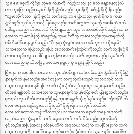
သူမ မေးစေ့ကို ကိုင်၍ သူမမျက်နှာကို ကြည့်သည်။ နင် ခုထိ ချောနေတုန်းပဲ
ဟာ ဟုပြောသည်။ နောက် နို့ကို နှိုက်သည်။ သူမနို့ကို ဖော်၍ နို့ကို စို့သည်။
“လွမ်းလိုက်တာ” နို့ကို စို့ရင်း သက်ထွေးက ပြောသည်။ မိုးမိုးရီက မျက်နှာ
နည်းနည်းပျက်ချင် သလို ဖြစ်နေသည်။ သက်ထွေးက သူမကို အခန်းထဲ ဖက်
ခေါ်သွားသည်။ အိပ်ယာပေါ် တွန်းချသည်။ သူမ အသာအိပ်လိုက်သည်။ သက်
ထွေးက သူမထမိန်ကို ဆွဲချွတ်၍ သူမပင်တီကို ကစားသည်။ သူမအဖုတ်ကို
ပင်တီပေါ်ကနေ ပွတ်သည်။ “ဒီနေရာ ပိုလွမ်းနေတာ မသိဘူးလား မိုးရယ်”
သက်ထွေးက ပြောလည်းပြော အဖုတ်အက်ကြောင်းကိုလည်း လက်ညိုးဖြင့် ဖိ
ကစားသည်။ သူမ ပေါင်များ တုန်လာသည်။ သက်ထွေးကလည်း သူမဖီးလ်
လာနေသည်ကို သိသဖြင့် စောက်စေ့ရှိရာကို ခန့်မှန်းနှိုက်သည်။
ပြီးနောက် အပေါ်တက်လာကာ သူမဆံပင်များ သပ်တင်သည်။ နို့သီးကို ကိုင်၍
နားရွက်ကို နမ်းသည်။ အရင်တုန်းက တက္ကသိုလ်ကျောင်းသူဘဝတွင် သက်
ထွေးက သူမအား နှစ်ချီလောက် လိုးလိုက်လျင် သူမမှာ မျော့နေတတ်သည်။
ထိုအခါမျိုးတွင် သက်ထွေးက သူမနားရွက်ကို နမ်းပြီး စိတ်ပြန်ဆွတတ်သည်။
ခုလည်း သူမ စိတ်မလာမည်စိုး၍ သူမနားရွက်ကို စုပ်နမ်းသည်။ “ကို့အကြိုက်
လေး မနေပေးချင်ဘူးလား မိုးရယ်” မိုးမိုးရီက အလိုက်တသိပင်
လေးဖက်ထောက် ကုန်းလိုက်သည်။ သက်ထွေးက နောက်ကနေ အဖုတ်ကို
လျက်သည်။ ထို့နောက် သက်ထွေးက ပက်လက်အိပ်သည်။ သူမလီးကို
စုပ်သည်။ အပြန်အလန် လီးစုပ်လိုက် အဖုတ်ယက်လိုက် လုပ်ပြီးနောက် သက်
ထွေးက သူမကို အပေါ်ကနေ အရင်ဆောင့်ချခိုင်းသည်။ သူမလည်း အပေါ်က