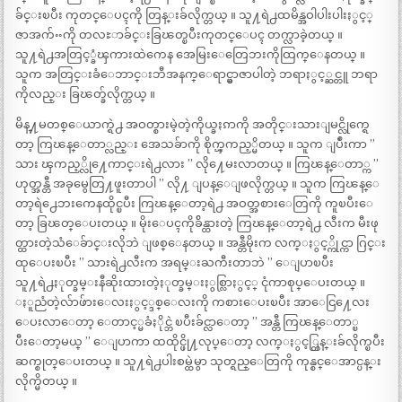
ခ်င္းၿပီး ကုတင္ေပၚကို တြန္းခ်လိုက္တယ္ ။ သူ႔ရဲ႕ထမိန္အဝါပါးပါးႏွင့္
ဇာအက်ႌကို တလႊာခ်င္းခြၽတ္ၿပီးကုတင္ေပၚ တက္လာခဲ့တယ္ ။
သူ႔ရဲ႕အတြင့္ခံၾကားထဲကေန အေမြးေတြေဘးကိုထြက္ေနတယ္ ။
သူက အတြင္းခံေဘာင္းဘီအနက္ေရာင္မွာဇာပါတဲ့ ဘရာႏွင့္ဆင္တူ ဘရာ
ကိုလည္း ခြၽတ္ခ်လိုက္တယ္ ။
မိန္႔မတစ္ေယာက္ရဲ႕ အဝတ္စားမဲ့တဲ့ကိုယ္ခႏၵာကို အတိုင္းသားျမင္လိုက္ရေ
တာ့ ကြၽန္ေတာ္လည္း အေသခ်ာကို စိုက္ၾကည့္မိတယ္ ။ သူက ျပဳံးကာ ”
သား ၾကည့္လို႔ေကာင္းရဲ႕လား ” လို႔ေမးလာတယ္ ။ ကြၽန္ေတာ္က ”
ဟုတ္အန္တီ အခုမွေတြ႔ဖူးတာပါ ” လို႔ ျပန္ေျဖလိုက္တယ္ ။ သူက ကြၽန္ေ
တာ့ရဲ႕ေဘးကေနထိုင္ၿပီး ကြၽန္ေတာ့ရဲ႕ အဝတ္အစားေတြကို ကူၿပီးေ
တာ့ ခြၽတ္ေပးတယ္ ။ မိုးေပၚကိုခ်ိန္ထားတဲ့ ကြၽန္ေတာ့ရဲ႕ လီးက မီးဖု
တ္ထားတဲ့သံေခ်ာင္းလိုဘဲ ျဖစ္ေနတယ္ ။ အန္တီမိုးက လက္ႏွင့္ကိုင္ကာ ဂြင္း
ထုေပးၿပီး ” သားရဲ႕လီးက အရမ္းႀကီးတာဘဲ ” ေျပာၿပီး
သူ႔ရဲ႕ႏုတ္ခမ္းနီဆိုးထားတဲ့ႏုတ္ခမ္းႏွစ္လြာႏွင့္ ငုံကာစုပ္ေပးတယ္ ။
ႏူညံတဲ့လ်ာဖ်ားေလးႏွင့္ဒစ္ေလးကို ကစားေပးၿပီး အာေငြ႔ေလး
ေပးလာေတာ့ ေတာင့္မခံႏိုင္ဘဲ ၿပီးခ်င္လာေတာ့ ” အန္တီ ကြၽန္ေတာ္ၿ
ပီးေတာ့မယ္ ” ေျပာကာ ထထိုင္ဖို႔လုပ္ေတာ့ လက္ႏွင့္တြန္းခ်လိုက္ၿပီး
ဆက္စုတ္ေပးတယ္ ။ သူ႔ရဲ႕ပါးစမ္ထဲမွာ သုတ္ရည္ေတြကို ကုန္စင္ေအာင္ပန္း
လိုက္မိတယ္ ။