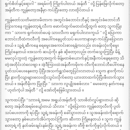
ရှက်စိတ်နှင့်ရောဂါ ” အရမ်းကို ကြိုက်ပါတယ် အန်တီ ” လို့ ပြန်ဖြေလိုက်တော့
အန်တီက ကျွန်တော့အနီမှာ ကပ်ပြီးတော့ လာထိုင်တယ် ။
ကျွန်တော်သတိမထားမိတာက အတွင်းခံဘောင်းဘီနှင့် အတွင်းခံဘောင်ဘီ
ကြားကနေ ကျွန်တော့ရဲ့လီးက ဖောက်ထွက်မတတ်ထို့ထွက် တော့ သူကပြုံး
ကာ ” သားက ရှက်တတ်ပေမဲ့ သားလီးက မရှက်ပါလားကွယ် ” လို့ ပြောကာ
ဘောင်းဘီထဲကလီးကို အပေါ်ကနေပွတ်သပ် ပေးကာနားမှာ ကပ်ပြီးပြောလာ
တယ် ။ သူ့ရဲ့ဆီကနေ ရေမွေးအကောင်းစားရနံ့ကလည်း တခန်းလုံးကိုမွေး
ကြိုင်နေတယ် ။အသက် ဆယ့်ကိုး နှစ် ဆိုတော့လည်း တက်သွေးကြွပြီး မိန့်
မမလုပ်ဘူးတဲ့ ကျွန်တော့အတွက် မိန့်မတစ်ယောက်နှင့်အနီးကပ်နေရတော့ သိ
တဲ့အတိုင်းဘဲလေဗျာ ။ အဲ့ဒီကြားထဲအန်တီကမိုးက လီးကိုဘောင်ဘီပေါ်ကနေ
ပွတ်သပ်ပေးနေတော့ ပိုပြီးအသက်ရှူသံတွေပြင်းလာတယ် ။သူက နားကိုကပ်
ပြီး နားကိုလျာဖျားလေးထိုးသွင်းလိုက်တော့ ယားတာထက်ပိုပြီးဖီးတက်သွား
တယ် ။ အန်တီမိုးက ပြုံးပြီး ” သားက လူပျိုအစစ်လား ” မေးတော့ နုတ်ကနေ
” ဟုတ်ကဲ့ပါ အန်တီ ” လို့ အော်တိုဖြေမိသွားတယ် ။
သူကထပ်ပြီး “သာားရဲ့အမေ အရွယ်အန်တီကို သားစိတ်လှုပ်ရှားတယ် ဆို
တော့ အန်တီအရမ်းပျော်တယ် သိလား ” လို့ပြောကာ ကျွန်တော့လီးကို ပွတ်
သပ်ပေးတာကို ရပ်ပြီး သူ့ရဲ့အခန်းကို ခေါ်သွားတယ် ။ သူအခန်းထဲကိုရောက်
သွားတော့ နှစ်ယောက်အိပ်ကုတင်ကြီးက ဆီးကာ ကြိုနေတယ် ။ သူက ကျွန်
တော့ရဲ့ကို နုတ်ခမ်းချင်းနမ်းပြီး သူ့ရဲ့အခန်းက တီဗွိ စက်ကိုဖွင့်လိုက်တယ် ။