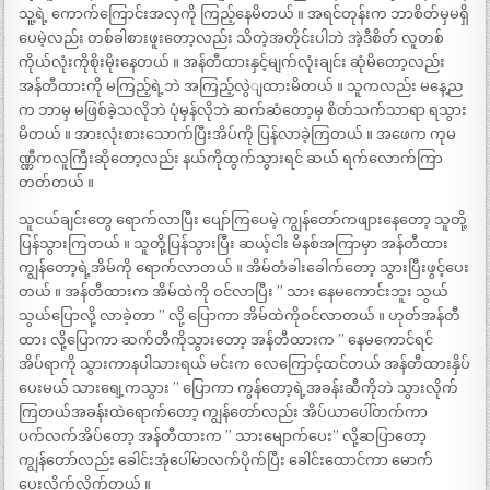
သူ့ရဲ့ ကောက်ကြောင်းအလှကို ကြည့်နေမိတယ် ။ အရင်တုန်းက ဘာစိတ်မှမရှိ
ပေမဲ့လည်း တစ်ခါစားဖူးတော့လည်း သိတဲ့အတိုင်းပါဘဲ အဲ့ဒီစိတ် လူတစ်
ကိုယ်လုံးကိုစိုးမိုးနေတယ် ။ အန်တီထားနှင့်မျက်လုံးချင်း ဆုံမိတော့လည်း
အန်တီထားကို မကြည့်ရဲ့ဘဲ အကြည့်လွဲျထားမိတယ် ။ သူကလည်း မနေ့ည
က ဘာမှ မဖြစ်ခဲ့သလိုဘဲ ပုံမှန်လိုဘဲ ဆက်ဆံတော့မှ စိတ်သက်သာရာ ရသွား
မိတယ် ။ အားလုံးစားသောက်ပြီးအိပ်ကို ပြန်လာခဲ့ကြတယ် ။ အဖေက ကုမ
ဏ္ဏီကလူကြီးဆိုတော့လည်း နယ်ကိုထွက်သွားရင် ဆယ် ရက်လောက်ကြာ
တတ်တယ် ။
သူငယ်ချင်းတွေ ရောက်လာပြီး ပျော်ကြပေမဲ့ ကျွန်တော်ကဖျားနေတော့ သူတို့
ပြန်သွားကြတယ် ။ သူတို့ပြန်သွားပြီး ဆယ့်ငါး မိနစ်အကြာမှာ အန်တီထား
ကျွန်တော့ရဲ့အိမ်ကို ရောက်လာတယ် ။ အိမ်တံခါးခေါက်တော့ သွားပြီးဖွင့်ပေး
တယ် ။ အန်တီထားက အိမ်ထဲကို ဝင်လာပြီး ” သား နေမကောင်းဘူး သွယ်
သွယ်ပြောလို့ လာခဲ့တာ ” လို့ ပြောကာ အိမ်ထဲကိုဝင်လာတယ် ။ ဟုတ်အန်တီ
ထား လို့ပြောကာ ဆက်တီကိုသွားတော့ အန်တီထားက ” နေမကောင်ရင်
အိပ်ရာကို သွားကာနပါသားရယ် မင်းက လေကြောင့်ထင်တယ် အန်တီထားနှိပ်
ပေးမယ် သားရျေ့ကသွား ” ပြောကာ ကွန်တော့ရဲ့အခန်းဆီကိုဘဲ သွားလိုက်
ကြတယ်အခန်းထဲရောက်တော့ ကျွန်တော်လည်း အိပ်ယာပေါ်တက်ကာ
ပက်လက်အိပ်တော့ အန်တီထားက ” သားမျောက်ပေး” လို့ဆပြာတော့
ကျွန်တော်လည်း ခေါင်းအုံပေါ်မာလက်ပိုက်ပြီး ခေါင်းထောင်ကာ မောက်
ပေးလိုက်လိုက်တယ် ။