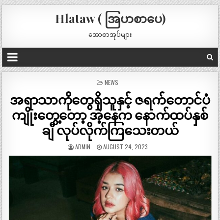
Hlataw ( အြပာစာပေ)
အောစာအုပ်များ
POSTED
NEWS
IN
အရာသာကိုတွေရှိသူနှင့် ဇရက်တောင်ပံ
ကျိုးတွေ့တော့ အဲ့နေက နောက်ထပ်နှစ်
ချီ လုပ်လိုက်ကြသေးတယ်
ADMIN
AUGUST 24, 2023