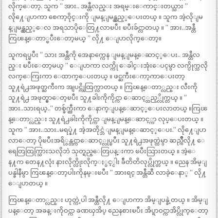
လိုက္ေတာ့. သူက ” အား.. အန္တီလည္း အရမ္းေကာင္းတယ္သား ”
လို႔ေျပာကာ စေကာ့ဝိုင္းကို ျမန္ျမန္လွည့္ေပးတယ္ ။ သူက အဲ့လိုျမ
န္ျမန္လွည့္ေလ အရသာပိုေတြ႔လာၿပီး ၿပီးခ်င္လာတယ္ ။ ” အား..အန္တီ
ကြၽန္ေတာ္ၿပီးေတာ့မယ္ ” လို႔ ေျပာလိုက္ေတာ့။
သူကရပ္ၿပီး ” သား အန္တီကို အေနာက္ကေန ျမန္ျမန္ေဆာင့္ေပး.. အန္တီလ
ည္း ၿပီးေတာ့မယ္ ” ေျပာကာ လက္ကို ေခါင္းအုံးေပၚမွာ လက္ပိုက္သလို
လက္ေကြးကာ ေထာက္ေပးတယ္ ။ ဖင္ႀကီးေကာ့ကာေပးတာ့
သူ႔ရဲ႕အဖုတ္ႀကီးက အျပင္ကိုထြက္လာတယ္ ။ ကြၽန္ေတာ္လည္း လီးကို
သူ႔ရဲ႕ အဖုတ္မွာေတ့ၿပီး သူ႔ခါးကိုကိုင္ကာ ေဆာင့္ထည့္လိုက္တယ္ ။ ”
အား..သားရယ္..” တစ္ခ်က္ညီးကာ ေနာက္ျပန္ေဆာင့္ေပးလာတယ္ ။ကြၽ
န္ေတာ္လည္း သူ႔ရဲ႕ခါးကိုကိုင္ကာ ျမန္ျမန္ေဆာင့္ကာ လုပ္ေပးတယ္ ။
သူက ” အား..သား..မရပ္နဲ႔ အဲ့အတိုင္ဘဲ ျမန္ျမန္ေဆာင့္ေပး.” လို႔ေျပာ
လာေတာ့ ပိုၿပီးအရိွန္တင္ကာေဆာင့္လုပ္ၿပီး သူ႔ရဲ႕အဖုတ္ထဲမွာ ဆည္က်ိဳလို႔ ေ
ရေတြထြက္သြားသလိုဘဲ သုတ္ရည္ေတြပန္းကာ ၿပီးသြားတယ္ ။ အဲ့ေ
န႔က တေန႔လုံး နားလိုက္လိုးလိုက္ႏွင့္ငါး ခ်ီတိတိလုပ္လိုက္တယ္ ။ ညေန အိမ္ျ
ပန္ခါနီမွာ ကြၽန္ေတာ့ပါးကိုနမ္းၿပီး ” အားရင္ အန္တီဆီ လာခဲ့ေနာ္ ” လို႔
ေျပာတယ္ ။
ကြၽန္ေတာ္လည္း ဟုတ္ကဲ့ပါ အန္တီလို႔ ေျပာကာ အိမ္ျပန္ခဲ့တယ္ ။ အိမ္ျ
ပန္ေတာ့ အခန္းကိုဝင္ကာ ခဏၰအိပ္ ညေနစားၿပီး အိပ္ရာဝင္ကာအိပ္လိုက္ေတာ့