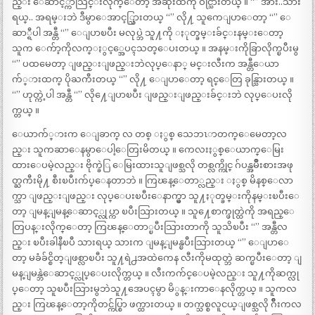
ည္း ေဆာင့္ကာသြင္းလိုက္ေတာ့ အဆုံးထိကို ဝင္သြားတယ္ ။ “” အား..သား
ရယ္.. အရမ္းဘဲ ဒီမွာေအာင့္သြားတယ္ “” လို႔ သူကေျပာေတာ့ “” ေ
ဆာ္ရီပါ အန္တီ “” ေျပာၿပီး မလုပ္ဘဲ သူ႔ကို ႏုတ္ခမ္းခ်င္းနမ္းေတာ့
သူက ေက်ာ့ကိုလက္ႏွင့္အေပၚသတ္ေပးတယ္ ။ အနမ္းကိုခြာလိုက္ၿပီးမွ
“” ပထမေတာ့ ျဖည္းျဖည္းဘဲလုပ္ေနာ္ မင္းလီးက အန္တီေယာ
က်္ားထက္ ပိုႀကီးတယ္ “” လို႔ ေျပာေတာ့ ရင္ေတြ ခုန္သြားတယ္ ။
“” ဟုတ္ကဲ့ပါ အန္တီ “” လို႔ေျပာၿပီး ျဖည္းျဖည္းခ်င္းဘဲ လုပ္ေပးလို
က္တယ္ ။
ေယာက်္ားက ေျခာက္ လ တစ္ ႏွစ္ သေဘၤာတက္ေမေတာ့လ
ည္း သူကဆာေနမွာေပါ့ေတြးမိတယ္ ။ ကေလးႏွစ္ေယာက္ေမြး
ထားေပမဲ့လည္း ဗိုက္ခဲြ ေမြးထားသူျဖစ္သလို တစ္လက္ကိုင္ ဂ်ပန္အမ်ိဳးစားအဖု
တ္ႀကီးမို႔ စီးၿပီးက်ပ္ေနတာဘဲ ။ ကြၽန္ေတာ္လည္း ႏွစ္ မိနစ္ေလာ
က္သာ ျဖည္းျဖည္း လုပ္ေပးၿပီးေနာက္မွာ သူ႔ႏုတ္ခမ္းကိုနမ္းၿပီးေ
တာ့ ျမန္ျမန္ေဆာင့္လုပ္ကာ ၿပီးသြားတယ္ ။ သူ႔ေစာက္ဖုတ္ထဲကို အရည္ေ
တြပန္းလိုက္ေတာ့ ကြၽန္ေတာ္ၿပီးသြားတာကို သူသိၿပီး “” အန္တီလ
ည္း ၿပီးခါနီၿပီ သားရယ္ သားက ျမန္ျမန္ၿပီးသြားတယ္ “” ေျပာေ
တာ့ မခံခ်င္စိတ္ျဖစ္လာၿပီး သူ႔ရဲ႕အထဲကေန လီးကိုမထုတ္ဘဲ ဆက္ၿပီးေတာ့ ျ
မန္ျမန္ဘဲေဆာင့္လုပ္ေပးလိုက္တယ္ ။ လီးကက်င္ေပမဲ့လည္း သူ႔ကိုဆက္လု
ပ္ေတာ့ သူၿပီးသြားမွဘဲသူ႔အေပၚမွာ မိွန္းကာေနလိုက္တယ္ ။ သူကလ
ည္း ကြၽန္ေတာ့ကိုတင္က်ပ္စြာ ဖက္ထားတယ္ ။ တက္သစ္စလူငယ္ျဖစ္သလို ဂ်ိဳးကလ