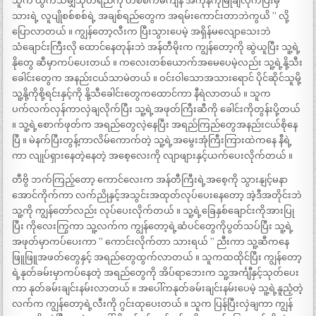
သူက ထွက်သမျှသုတ်ရည်ကို တစ်စက်မကျန် အကုန်ကိုမြိုချလိုက်ပြီးမှ ”
သားရဲ့ လူပျိုစစ်စစ်ရဲ့ အချစ်ရည်တွေက အရမ်းကောင်းတာဘဲကွယိ ” လို့
ပြောလာတယ် ။ ကျွန်တော့လီးက ပြီးသွားပေမဲ့ အရှိန်မလျောသေးဘဲ
သံချောင်းကြီးလို ထောင်နေတုန်းဘဲ အန်တီမိုးက ကျွန်တော့ကို ဆွဲယူပြီး သူ့ရဲ့
နိုတွေ ဆီမှာကပ်ပေးတယ် ။ ကလေးတစ်ယောက်အမေပေမဲ့လည်း သူ့ရဲ့နို့သီး
ခေါင်းတွေက အနည်းငယ်သာမဲတယ် ။ ဝင်းဝါသောအသားရောင် ပိုင်ဆိုင်သူမို့
သူ့နို့ကိုစို့ရင်းနှင့်ကို နို့သီခေါင်းတွေကထောင်ကာ နီရဲလာတယ် ။ သူက
ပက်လက်လှန်ကာလှဲချလိုက်ပြီး သူ့ရဲ့အဖုတ်ကြီးဆီကို ခေါင်းကိုတွန်းပို့တယ်
။ သူ့ရဲ့စောက်ဖုတ်က အရည်တွေလဲ့နေပြီး အရည်ကြည်တွေအနည်းငယ်စိုနေ
ပြီ ။ မဲနက်ပြီးတွန့်ကာလိမ်ကောက်တဲ့ သူ့ရဲ့အမွေးအုံကြီးကြားထဲကနေ နီရဲ့
ကာ လျုပ်ရှားနေတဲ့နေတဲ့ အစေ့လေးကို လျာဖျားနှင့်ယက်ပေးလိုက်တယ် ။
တီဗွိ ဘက်ကြည့်တော့ ကောင်လေးက အန်တီကြီးရဲ့အစေ့ကို သွားနျင့်မနာ
အောင်ကိုက်ကာ လက်ညိုနှင့်အသွင်းအထုတ်လုပ်ပေးနေတော့ အဲ့ဒီအတိုင်းဘဲ
သူ့ကို ကျွန်တော်လည်း လုပ်ပေးလိုက်တယ် ။ သူ့ရဲ့ခြေနှစ်ချောင်းကိုအားပြု
ပြီး ကိုလေးကြွကာ သူ့လက်က ကျွန်တော့ရဲ့ဆံပင်တွေကိုပွတ်သပ်ပြီး သူ့ရဲ့
အဖုတ်မှာကပ်ပေးကာ ” ကောင်းလိုက်တာ သားရယ် ” ညီးကာ သူ့ဆီကနေ
ဖြူဖြူအဖတ်တွေနှင့် အရည်တွေထွက်လာတယ် ။ သူကထထိုင်ပြီး ကျွန်တော့
ရဲ့နုတ်ခမ်းမှာကပ်နေတဲ့ အရည်တွေကို အိပ်ရာဘေးက သူ့အင်္ကျီနှင့်သုတ်ပေး
ကာ နုတ်ခမ်းချင်းနမ်းလာတယ် ။ အပေါ်ကနုတ်ခမ်းချင်းနမ်းပေမဲ့ သူ့ရဲ့နူညံ့တဲ့
လက်က ကျွန်တော့ရဲ့လီးကို ဂွင်းထုပေးတယ် ။ သူက ပြန်ပြီးလှဲချကာ ကျွန်