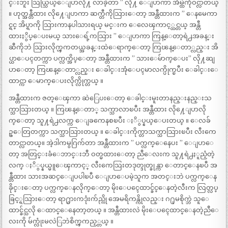
င္းဘူး သြယ္သြယ္ေျပာလို႔ လာခဲ့တာ ” လို႔ ေျပာကာ အိမ္ထဲကိုဝင္လာတယ္
။ ဟုတ္အန္တီထား လို႔ေျပာကာ ဆက္တီကိုသြားေတာ့ အန္တီထားက ” ေနမေကာ
င္ရင္ အိပ္ရာကို သြားကာနပါသားရယ္ မင္းက ေလေၾကာင့္ထင္တယ္ အန္တီ
ထားႏွိပ္ေပးမယ္ သားေရ့်ကသြား ” ေျပာကာ ကြန္ေတာ့ရဲ႕အခန္း
ဆီကိုဘဲ သြားလိုက္ၾကတယ္အခန္းထဲေရာက္ေတာ့ ကြၽန္ေတာ္လည္း အိ
ပ္ယာေပၚတက္ကာ ပက္လက္အိပ္ေတာ့ အန္တီထားက ” သားေမ်ာက္ေပး” လို႔ဆျ
ပာေတာ့ ကြၽန္ေတာ္လည္း ေခါင္းအုံေပၚမာလက္ပိုက္ၿပီး ေခါင္းေ
ထာင္ကာ ေမာက္ေပးလိုက္လိုက္တယ္ ။
အန္တီထားက ဇတ္ေၾကာ ဆဲြေပးေတာ့ ေခါင္းမူးတာနည္းနည္းသ
က္သာသြားတယ္ ။ ကြၽန္ေတာ္ သက္သာလာၿပီး အန္တီထား လို႔ေျပာလို
က္ေတာ့ သူ႔ရဲ႕လက္က ေျခကေနစၿပီး ႏိွပ္နယ္ေပးတယ္ ။ ေလခ်
ဥ္ေတြတက္ကာ သက္သာသြားတယ္ ။ ေခါင္းကိုက္တာသက္သာသြားၿပီး လီးကေ
တာင္လာတယ္။ အဲ့ဒါကမွဂြက်တာ အန္တီထားက ” ပက္လက္ေနေပး ” ေျပာေ
တာ့ အတြင္းခံေဘာင္းဘီ ဝတ္မထားေတာ့ ညီေလးက သူ႔ရဲ႕ႏူညံ့တဲ့
လက္ ႏိွပ္နယ္မူေၾကာင့္ လီးကေသြးတဒုတ္ဒုတ္ခုန္ကာ ေတာင္ေနၿပီ အ
န္တီထား သားအဆင္ေျပပါၿပီ ေျပာေပမဲ့သူက အတင္းဘဲ ပက္လက္ေန
ခိုင္းေတာ့ ပက္လက္ေနလိုက္ေတာ့ မိုးေပၚေထာင္ခ်င္ေနတဲ့လီးက လြတ္လပ္
ခြင့္ရသြားေတာ့ ရာ႐ွားကဒုံးက်ည္လို အေမရိကန္ကိုလည္း ဂ႐ုမစိုက္ဘဲ သူေ
ထာင္ခ်င္သလို ေထာင္ေနေတာ့တယ္ ။ အန္တီထားလဲ မိုးေပၚေထာင္ေနတဲ့ညီေ
လးကို မ်က္လုံးမလဲြဘဲစိက္ၾကည့္တယ္ ။