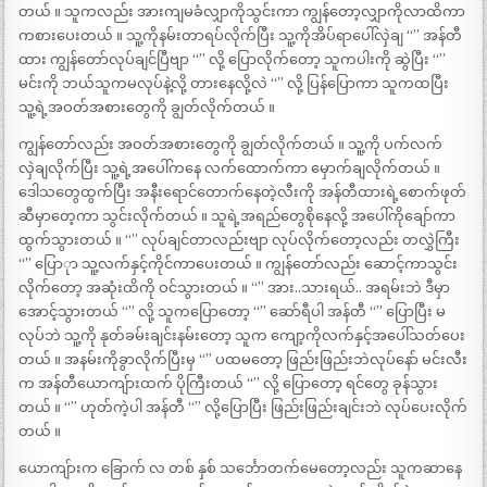
တယ် ။ သူကလည်း အားကျမခံလျှာကိုသွင်းကာ ကျွန်တော့လျှာကိုလာထိကာ
ကစားပေးတယ် ။ သူ့ကိုနမ်းတာရပ်လိုက်ပြီး သူ့ကိုအိပ်ရာပေါ်လှဲချ “” အန်တီ
ထား ကျွန်တော်လုပ်ချင်ပြီဗျာ “” လို့ ပြောလိုက်တော့ သူကပါးကို ဆွဲပြီး “”
မင်းကို ဘယ်သူကမလုပ်နဲ့လို့ တားနေလို့လဲ “” လို့ ပြန်ပြောကာ သူကထပြီး
သူ့ရဲ့အဝတ်အစားတွေကို ချွတ်လိုက်တယ် ။
ကျွန်တော်လည်း အဝတ်အစားတွေကို ချွတ်လိုက်တယ် ။ သူ့ကို ပက်လက်
လှဲချလိုက်ပြီး သူ့ရဲ့အပေါ်ကနေ လက်ထောက်ကာ မှောက်ချလိုက်တယ် ။
ဒေါသတွေထွက်ပြီး အနီးရောင်တောက်နေတဲ့လီးကို အန်တီထားရဲ့စောက်ဖုတ်
ဆီမှာတေ့ကာ သွင်းလိုက်တယ် ။ သူရဲ့အရည်တွေစိုနေလို့ အပေါ်ကိုချော်ကာ
ထွက်သွားတယ် ။ “” လုပ်ချင်တာလည်းဗျာ လုပ်လိုက်တော့လည်း တလွှဲကြီး
“” ပြောုာ သူ့လက်နှင့်ကိုင်ကာပေးတယ် ။ ကျွန်တော်လည်း ဆောင့်ကာသွင်း
လိုက်တော့ အဆုံးထိကို ဝင်သွားတယ် ။ “” အား..သားရယ်.. အရမ်းဘဲ ဒီမှာ
အောင့်သွားတယ် “” လို့ သူကပြောတော့ “” ဆော်ရီပါ အန်တီ “” ပြောပြီး မ
လုပ်ဘဲ သူ့ကို နုတ်ခမ်းချင်းနမ်းတော့ သူက ကျော့ကိုလက်နှင့်အပေါ်သတ်ပေး
တယ် ။ အနမ်းကိုခွာလိုက်ပြီးမှ “” ပထမတော့ ဖြည်းဖြည်းဘဲလုပ်နော် မင်းလီး
က အန်တီယောကျ်ားထက် ပိုကြီးတယ် “” လို့ ပြောတော့ ရင်တွေ ခုန်သွား
တယ် ။ “” ဟုတ်ကဲ့ပါ အန်တီ “” လို့ပြောပြီး ဖြည်းဖြည်းချင်းဘဲ လုပ်ပေးလိုက်
တယ် ။
ယောကျ်ားက ခြောက် လ တစ် နှစ် သင်္ဘောတက်မေတော့လည်း သူကဆာနေ