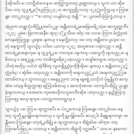
ပိုဆိုးၿပီး ေဘာင္ဘီထဲကေန ေဖာက္ထြက္မတတ္ျဖစ္လာတယ္ ။ သူက ဟာ ဆိုၿ
ပီးေတာ့ သူ႔ရဲ႕ႏို႔ေတြႏွင့္ ေစာက္ဖုတ္ကို လက္ႏွင့္ဖုံးလိုက္တယ္ ။ ကြၽ
န္ေတာ္ကလည္း “”ေတာင္းပန္ပါတယ္ အန္တီ “” ေျပာၿပီးထြက္ခဲ့တယ္ ။
အဲ့ညက တစ္ညလုံးအိပ္လို႔မေပ်ာ္ဘူး အန္တီထားရဲ႕အေမြးမရိွတဲ့ေစာက္ဖုတ္ႀကီး
ႏွင့္ ျဖဴေဖြးကာအနီေရာင္ႏို႔သီးေခါင္းေလးေတြက မ်က္လုံးထဲ
ကေနမထြက္ဘူး ျဖစ္ေနတယ္ ။ မနက္မိုးလင္းေတာ့ အန္တီထားျပင္ေပး
တဲ့ မနက္စာကို သူငယ္ခ်င္းငါးေယာက္ႏွင့္ အတူစားေပမဲ့လည္း အန္တီ
ထားရဲ႕အေနာက္ေန သူ႔ရဲ႕ ေကာက္ေၾကာင္းအလွကို ၾကည့္ေန
မိတယ္ ။ အရင္တုန္းက ဘာစိတ္မွမရိွေပမဲ့လည္း တစ္ခါစားဖူးေတာ့လည္း
သိတဲ့အတိုင္းပါဘဲ အဲ့ဒီစိတ္ လူတစ္ကိုယ္လုံးကိုစိုးမိုးေနတယ္ ။ အန္တီထားႏွင့္မ်
က္လုံးခ်င္း ဆုံမိေတာ့လည္း အန္တီထားကို မၾကည့္ရဲ႕ဘဲ အၾကည့္လဲြၽ
ထားမိတယ္ ။ သူကလည္း မေန႔ညက ဘာမွ မျဖစ္ခဲ့သလိုဘဲ ပုံမွန္လိုဘဲ ဆက္
ဆံေတာ့မွ စိတ္သက္သာရာ ရသြားမိတယ္ ။ အားလုံးစားေသာက္ၿပီးအိပ္ကို ျပန္လာ
ခဲ့ၾကတယ္ ။ အေဖက ကုမဏၰီကလူႀကီးဆိုေတာ့လည္း နယ္ကိုထြက္
သြားရင္ ဆယ္ ရက္ေလာက္ၾကာတတ္တယ္ ။
သူငယ္ခ်င္းေတြ ေရာက္လာၿပီး ေပ်ာ္ၾကေပမဲ့ ကြၽန္ေတာ္ကဖ်ားေနေ
တာ့ သူတို႔ျပန္သြားၾကတယ္ ။ သူတို႔ျပန္သြားၿပီး ဆယ့္ငါး မိနစ္အၾကာမွာ အ
န္တီထား ကြၽန္ေတာ့ရဲ႕အိမ္ကို ေရာက္လာတယ္ ။ အိမ္တံခါးေခါက္ေတာ့
သြားၿပီးဖြင့္ေပးတယ္ ။ အန္တီထားက အိမ္ထဲကို ဝင္လာၿပီး ” သား ေနမေကာ