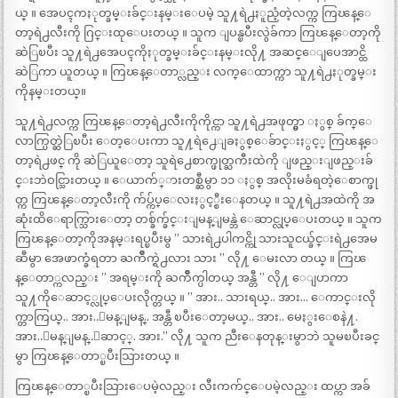
ယ္ ။ အေပၚကႏုတ္ခမ္းခ်င္းနမ္းေပမဲ့ သူ႔ရဲ႕ႏူညံ့တဲ့လက္က ကြၽန္ေ
တာ့ရဲ႕လီးကို ဂြင္းထုေပးတယ္ ။ သူက ျပန္ၿပီးလွဲခ်ကာ ကြၽန္ေတာ့ကို
ဆဲြၿပီး သူ႔ရဲ႕အေပၚကိုႏုတ္ခမ္းခ်င္းနမ္းလို႔ အဆင္ေျပေအာင္ထိ
ဆဲြကာ ယူတယ္ ။ ကြၽန္ေတာ္လည္း လက္ေထာက္ကာ သူ႔ရဲ႕ႏုတ္ခမ္း
ကိုနမ္းတယ္။
သူ႔ရဲ႕လက္က ကြၽန္ေတာ့ရဲ႕လီးကိုကိုင္ကာ သူ႔ရဲ႕အဖုတ္မွာ ႏွစ္ ခ်က္ေ
လာက္ပြတ္ဆဲြၿပီး ေတ့ေပးကာ သူ႔ရဲ႕ေျခႏွစ္ေခ်ာင္းႏွင့္ ကြၽန္ေ
တာ့ရဲ႕ဖင္ ကို ဆဲြယူေတာ့ သူရဲ႕ေစာက္ဖုတ္ႀကီးထဲကို ျဖည္းျဖည္းခ်
င္းဘဲဝင္သြားတယ္ ။ ေယာက်္ားတစ္ဆီမွာ ၁၁ ႏွစ္ အလိုးမခံရတဲ့ေစာက္ဖု
တ္က ကြၽန္ေတာ့လီးကို က်ပ္က်ပ္ေလးႏွင့္စီးေနတယ္ ။ သူ႔ရဲ႕အထဲကို အ
ဆုံးထိေရာက္သြားေတာ့ တစ္ခ်က္ခ်င္းျမန္ျမန္ဘဲ ေဆာင္လုပ္ေပးတယ္ ။ သူက
ကြၽန္ေတာ့ကိုအနမ္းရပ္ၿပီးမွ ” သားရဲ႕ပါကင္ကို သားသူငယ္ခ်င္းရဲ႕အေမ
ဆီမွာ အေဖာက္ခံရတာ ႀကိဳက္ရဲ႕လား သား ” လို႔ ေမးလာ တယ္ ။ ကြၽ
န္ေတာ္ကလည္း ” အရမ္းကို ႀကိဳက္ပါတယ္ အန္တီ ” လို႔ ေျပာကာ
သူ႔ကိုေဆာင့္လုပ္ေပးလိုက္တယ္ ။ ” အား.. သားရယ္.. အား… ေကာင္းလို
က္တာကြယ္.. အား..ျမန္ျမန္.. အန္တီ ၿပီးေတာ့မယ္.. အား.. မေႏွးေစနဲ႔.
အား..ျမန္ျမန္..ေဆာင့္. အား.” လို႔ သူက ညီးေနတုန္းမွာဘဲ သူမၿပီးခင္
မွာ ကြၽန္ေတာ္ၿပီးသြားတယ္ ။
ကြၽန္ေတာ္ၿပီးသြားေပမဲ့လည္း လီးကက်င္ေပမဲ့လည္း ထပ္ကာ အခ်