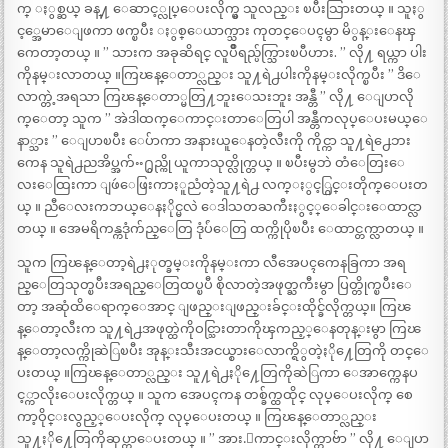
က္ ႏွစ္ဆယ္ ခန္႔ ေဆာင့္လုပ္ေပးလိုက္မွ သူလည္း ၿပီးသြားတယ္ ။ သူႏွ
င့္အေမာေျဖကာ ဖက္ၿပီး ႏွစ္ေယာက္သား ကုတင္ေပၚမွာ မိွန္းေနၾ
ကေတာ့တယ္ ။ ” သားက အခုဆိရင္ လူပ်ိဳရည္ပ်က္သြားၿပီဟား. ” လို႔ ရယ္ကာ ပါး
ကိုနမ္းလာတယ္ ။ကြၽန္ေတာ္လည္း သူ႔ရဲ႕ပါးကိုနမ္းလိုက္ၿပီး ” ဒိေ
လာက္တဲ့အရသာ ကြၽန္ေတာ္မတြ႔ဘူးေသးဘူး အန္တီ ” လို႔ ေျပာလို
က္ေတာ့ သူက ” အဲဒါထက္ေကာင္းတာေတြပါ အန္တီကလုပ္ေပးမယ္ေ
နာ္သား ” ေျပာၿပီး ေပ်ာကာ အနားယူေနတဲ့လီးကို ကိုင္ကာ သူ႔ရဲ႕ေဘး
ကေန သူရဲ႕ညအိပ္အက်ႌ႐ွည္ကို ယူကာသုတ္လိုက္တယ္ ။ ၿပီးမွဘဲ တံေတြးေ
လးေထြးကာ ျဖဴေဖြးကာႏူညံတဲ့သူ႔ရဲ႕ လက္ႏွင့္ဂြင္းတိုက္ေပးတ
ယ္ ။ ညီေလးကဘယ္ေနႏိုင္မလဲ ေဒါသတႀကီးႏွင့္ေခါင္းေထာင္လာ
တယ္ ။ အေမရိကန္ကဒုံက်ည္ေတြ ဒုံပ်ံေတြ ထက္ကိုပိုၿပီး ေထာင္တက္လာတယ္ ။
သူက ကြၽန္ေတာ့ရဲ႕ႏုတ္ခမ္းကိုနမ္းကာ လီအေပၚကေနခြကာ အရ
ည္ေတြသုတ္ၿပီးအရည္ေတြထပ္ၿပီ စိုလာတဲ့အဖုတ္ႀကီးမွာ ပြတ္တိုက္ၿပီးေ
တာ့ အဆုံထိေရာက္ေအာင္ ျဖည္းျဖည္းခ်င္းထိုင္ခ်လိုက္တယ္။ ကြၽ
န္ေတာ့လီးက သူ႔ရဲ႕အဖုတ္ထဲကိုဝင္သြားတာကိုၾကည့္ေနတုန္းမွာ ကြၽ
န္ေတာ့လက္ကိုဆဲြၿပီး အုန္းသီးအငယ္စားေလာက္ရိွတဲ့ႏို႔ေတြကို တင္ေ
ပးတယ္ ။ကြၽန္ေတာ္လည္း သူ႔ရဲ႕ႏို႔ေတြကိုဆဲြကာ ေအာက္ကေနပ
င့္ကာလိုးေပးလိုက္တယ္ ။ သူက အေပၚကန တစ္ခ်က္ထထိုင္ လုပ္ေပးလိုက္ စေ
ကာ့ဝိုင္းလွည့္ေပးလိုက္ လုပ္ေပးတယ္ ။ ကြၽန္ေတာ္လည္း
သူ႔ႏို႔ေတြကိုဆုပ္ကာေပးတယ္ ။ ” အား.ေကာင္းလိုက္တာဗ်ာ ” လို႔ ေျပာ