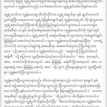
တော့ကို ဆွဲပြီး သူ့ရဲ့အပေါ်ကိုနုတ်ခမ်းချင်းနမ်းလို့ အဆင်ပြေအောင်ထိဆွဲကာ
ယူတယ် ။ ကျွန်တော်လည်း လက်ထောက်ကာ သူ့ရဲ့နုတ်ခမ်းကိုနမ်းတယ်။
သူ့ရဲ့လက်က ကျွန်တော့ရဲ့လီးကိုကိုင်ကာ သူ့ရဲ့အဖုတ်မှာ နှစ် ချက်လောက်
ပွတ်ဆွဲပြီး တေ့ပေးကာ သူ့ရဲ့ခြေနှစ်ချောင်းနှင့် ကျွန်တော့ရဲ့ဖင် ကို ဆွဲယူတော့
သူရဲ့စောက်ဖုတ်ကြီးထဲကို ဖြည်းဖြည်းချင်းဘဲဝင်သွားတယ် ။ ယောကျ်ား
တစ်ဆီမှာ ၁၁ နှစ် အလိုးမခံရတဲ့စောက်ဖုတ်က ကျွန်တော့လီးကို ကျပ်ကျပ်
လေးနှင့်စီးနေတယ် ။ သူ့ရဲ့အထဲကို အဆုံးထိရောက်သွားတော့ တစ်ချက်ချင်း
မြန်မြန်ဘဲ ဆောင်လုပ်ပေးတယ် ။ သူက ကျွန်တော့ကိုအနမ်းရပ်ပြီးမှ ” သားရဲ့
ပါကင်ကို သားသူငယ်ချင်းရဲ့အမေဆီမှာ အဖောက်ခံရတာ ကြိုက်ရဲ့လား
သား ” လို့ မေးလာ တယ် ။ ကျွန်တော်ကလည်း ” အရမ်းကို ကြိုက်ပါတယ်
အန်တီ ” လို့ ပြောကာ သူ့ကိုဆောင့်လုပ်ပေးလိုက်တယ် ။ ” အား.. သားရယ်..
အား… ကောင်းလိုက်တာကွယ်.. အား..မြန်မြန်.. အန်တီ ပြီးတော့မယ်.. အား.. မ
နှေးစေနဲ့. အား..မြန်မြန်..ဆောင့်. အား.” လို့ သူက ညီးနေတုန်းမှာဘဲ သူမပြီးခင်
မှာ ကျွန်တော်ပြီးသွားတယ် ။
ကျွန်တော်ပြီးသွားပေမဲ့လည်း လီးကကျင်ပေမဲ့လည်း ထပ်ကာ အချက် နှစ်
ဆယ် ခန့် ဆောင့်လုပ်ပေးလိုက်မှ သူလည်း ပြီးသွားတယ် ။ သူနှင့်အမောဖြေ
ကာ ဖက်ပြီး နှစ်ယောက်သား ကုတင်ပေါ်မှာ မှိန်းနေကြတော့တယ် ။ ” သားက
အခုဆိရင် လူပျိုရည်ပျက်သွားပြီဟား. ” လို့ ရယ်ကာ ပါးကိုနမ်းလာတယ် ။
ကျွန်တော်လည်း သူ့ရဲ့ပါးကိုနမ်းလိုက်ပြီး ” ဒိလောက်တဲ့အရသာ ကျွန်တော်မ
တွ့ဘူးသေးဘူး အန်တီ ” လို့ ပြောလိုက်တော့ သူက ” အဲဒါထက်ကောင်းတာ