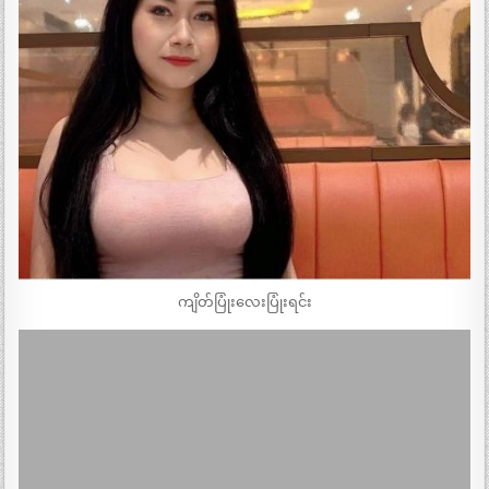
ကျိတ်ပြုံးလေးပြုံးရင်း