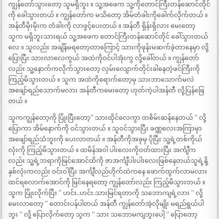
ကျွန်တော်သွားတော့ သူမရှိဘူး ။ သူ့အဖေက သူ့ကိုတောင်ကြီးတန်ဆောင်တိုင်
ကို ခေါသွားတယ် ။ ကျွန်တော်က မသိတော့ အိမ်တံခါးကိုခေါက်လိုက်တယ် ။
အန်တီမိုးမိုးက တံခါးကို လာဖွင့်ပေးတယ် ။ အန်တီ ရှိန်းရှိလား မေးတော့
သူက မရှိဘူးသားရယ် သူ့အဖေက တောင်ကြီးတန်ဆောင်တိုင် ခေါ်သွားတယ်
လေ ။ သူလည်း အချိန်မရတော့တာကြောင့် သားကိုဖုန်းမဆက်ခဲ့တာနေမှာ လို့
ပြောပြီး သားလာလေကွယ် အထဲကိုဝင်ပါအုံးကွ လို့ခေါ်တယ် ။ ကျွန်တော်
လည်း သူ့နောက်ကလိုက်သွားတော့ လှမ်းလျောက်တိုင်းခါနေတဲ့ဖင်ကြီးကို
ကြည့်မိသွားတယ် ။ သူက အထဲကိုရောက်တော့မှ သားဘာသောက်မလဲ
အဖျော်ရည်သောက်မလား အန်တီကမေးတော့ ဟုတ်ကဲ့ပါအန်တီ လို့ပြန်ဖြေ
တယ် ။
သူကကျွန်တော့ကို ပြုံးပြီးတော့” သားထိုင်လေကွာ တစိမ်းဆန်နေတယ် ” လို့
ပြောကာ အိမ်နောက်ကို ဝင်သွားတယ် ။ သူဝင်သွားပြီး ခဏ္ဏလေးအကြာမှာ
အဖျော်ရည်သံဘူးကို ပေးလာတယ် ။ အန်တီကိုအခုမှ ပိုပြီး သူ့ရဲ့တစ်ကိုယ်
လုံးကို ကြည့်မိသွားတယ် ။ ထမိန်အဝါ ပါးလေးကိုဝတ်ထားပြီး အင်္ကျီက
လည်း သူ့ရဲ့ဘရာကိုမြင်အောင်ထိကို ဇာအင်္ကျီပါးပါးလေးဖြစ်နေတယ်သူရဲ့နို့
နှစ်လုံးကလည်း ဝင်းဝါပြီး အင်္ကျီလည်ဟိုက်ထဲကနေ ဖောက်ထွက်လာမလား
ထင်ရလောက်အောင်ကို မြင်နေရတော့ ကျွန်တော်လည်း ကြည့်မိသွားတယ် ။
သူက ပြုံးလိုက်ပြီး ” ဟင်း..ဟင်း.သားမြင်ရတာကို သဘောကျရဲ့လား ” လို့
မေးလာတော့ ” တောင်းပန်ပါတယ် အန်တီ ကျွန်တော်အဲ့လိုမျိုး မရည်ရွယ်ပါ
ဘူး ” လို့ ပြောလိုက်တော့ သူက ” သား သဘောမကျဘူးပေါ့ ” ပြောတော့