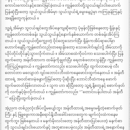
ကောင်းကောင်းနှင့်အောင်မြင်ခဲ့တယ် ။ ကျွန်တော်တို့သူငယ်ချင်းငါးယောက်
ပြန်ဆုံပြီးတော့ သွယ်သွယ်အိမ်မှာ သွယ်သွယ်ရဲ့မွေးနေ့ပွဲမှာ ကကြခုန်ကြနှင့်
အချိန်တွေကုန်တယ် ။
သူ့ရဲ့အိမ်မှာ သူငယ်ချင်တွေအိပ်နေကျဆိုတော့ ပုံမှန်လိုဖြစ်နေတော့ ရှိန်းနှင့်
ကျွန်တော်ကတစ်ခန်း သွယ်သွယ်နှင့်နောက်နှစ်ယောက်က တစ်ခန်းအိပ်ကြ
တယ် ။ သွယ်သွယ်တို့ကျွေးတဲ့ ဝိုင်တွေသောက်ပြီး ရှိန်းကအိပ်ရာပေါ်မှာ
ဟောက်နေပြီ ကျွန်တော်လည်းတရေးနိုးတော့ သေးပေါက်ချင်လို့ အိမ်သာကို
ယိုင်တိုင်တိုင်နှင့်သွားလိုက်တယ် ။ အိမ်သာထေဲကိုဝင်ကာ သေးပေါက်ပြီး ပြန်
ထွက်တော့ အန်တီထားက ထမိန်ကိုချွတ်ပြီး ရေတစ်ဖလားသွန်ပြီး ကျွန်တော့
ကိုကြည့်နေတယ် ။ ကျွန်တော်ကလည်း သေးပေါက်ပြီး ထွက်လာပေမဲ့ လီး
တောင်တာ မလျောဘဲ ဂျင်းဘောင်းဘီးထဲကနေဖောင်းထွက်နေတယ် ။ အန်တီ
ထားရဲ့ အဝတ်စားမဲ့ခန္ဒာကိုမြင်တော့ ပိုဆိုးပြီး ဘောင်ဘီထဲကနေ ဖောက်
ထွက်မတတ်ဖြစ်လာတယ် ။ သူက ဟာ ဆိုပြီးတော့ သူ့ရဲ့နို့တွေနှင့် စောက်ဖုတ်
ကို လက်နှင့်ဖုံးလိုက်တယ် ။ ကျွန်တော်ကလည်း “”တောင်းပန်ပါတယ် အန်တီ
“” ပြောပြီးထွက်ခဲ့တယ် ။
အဲ့ညက တစ်ညလုံးအိပ်လို့မပျော်ဘူး အန်တီထားရဲ့အမွေးမရှိတဲ့စောက်ဖုတ်
ကြီး နှင့် ဖြူဖွေးကာအနီရောင်နို့သီးခေါင်းလေးတွေက မျက်လုံးထဲကနေမ
ထွက်ဘူး ဖြစ်နေတယ် ။ မနက်မိုးလင်းတော့ အန်တီထားပြင်ပေးတဲ့ မနက်စာ
ကို သူငယ်ချင်းငါးယောက်နှင့် အတူစားပေမဲ့လည်း အန်တီထားရဲ့အနောက်နေ