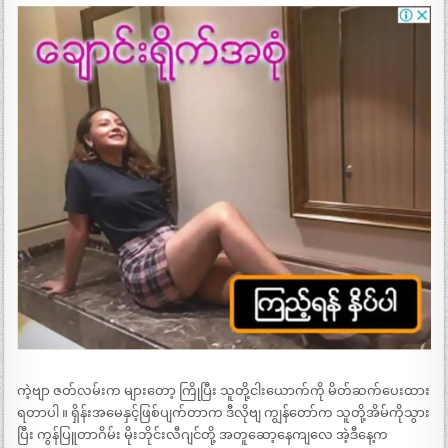
ကဲ့ဗျာ ဇတ်လမ်းက များတော့ ကြိုပြီး သူတို့ငါးယောက်ကို မိတ်ဆက်ပေးထား
ရတာပါ ။ ရှိန်းအမေနှင့်ဖြစ်ပျက်တာက ဒီလိုဗျ ကျွန်တော်က သူတို့အိမ်ကိုသွား
ပြီး ကွန်ပြူတာဂိမ်း မိုးဘိုင်းလီဂျင်တို့ အတူဆော့နေကျလေ အဲ့ဒီနေ့က