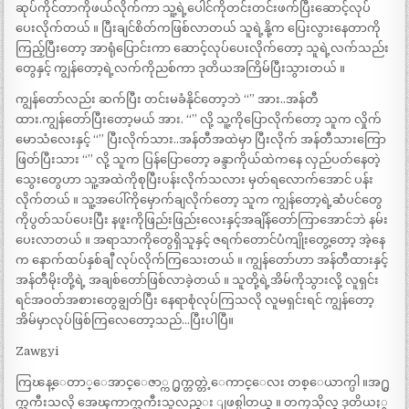
ဆုပ်ကိုင်တာကိုဖယ်လိုက်ကာ သူ့ရဲ့ပေါင်ကိုတင်းတင်းဖက်ပြီးဆောင့်လုပ်
ပေးလိုက်တယ် ။ ပြီးချင်စိတ်ကဖြစ်လာတယ် သူရဲ့နို့က ပြေးလွားနေတာကို
ကြည့်ပြီးတော့ အာရုံပြောင်းကာ ဆောင့်လုပ်ပေးလိုက်တော့ သူရဲ့လက်သည်း
တွေနှင့် ကျွန်တော့ရဲ့လက်ကိုညစ်ကာ ဒုတိယအကြိမ်ပြီးသွားတယ် ။
ကျွန်တော်လည်း ဆက်ပြီး တင်းမခံနိုင်တော့ဘဲ “” အား..အန်တီ
ထား.ကျွန်တော်ပြီးတော့မယ် အား. “” လို့ သူ့ကိုပြောလိုက်တော့ သူက လှိုက်
မောသံလေးနှင့် “” ပြီးလိုက်သား..အန်တီအထဲမှာ ပြီးလိုက် အန်တီသားကြော
ဖြတ်ပြီးသား “” လို့ သူက ပြန်ပြောတော့ ခန္ဒာကိုယ်ထဲကနေ လှည်ပတ်နေတဲ့
သွေးတွေဟာ သူ့အထဲကိုစုပြီးပန်းလိုက်သလား မှတ်ရလောက်အောင် ပန်း
လိုက်တယ် ။ သူ့အပေါ်ကိုမှောက်ချလိုက်တော့ သူက ကျွန်တော့ရဲ့ဆံပင်တွေ
ကိုပွတ်သပ်ပေးပြီး နဖူးကိုဖြည်းဖြည်းလေးနှင့်အချိန်တော်ကြာအောင်ဘဲ နမ်း
ပေးလာတယ် ။ အရာသာကိုတွေရှိသူနှင့် ဇရက်တောင်ပံကျိုးတွေ့တော့ အဲ့နေ
က နောက်ထပ်နှစ်ချီ လုပ်လိုက်ကြသေးတယ် ။ ကျွန်တော်ဟာ အန်တီထားနှင့်
အန်တီမိုးတို့ရဲ့ အချစ်တော်ဖြစ်လာခဲ့တယ် ။ သူတို့ရဲ့အိမ်ကိုသွားလို့ လူရှင်း
ရင်အဝတ်အစားတွေချွတ်ပြီး နေရာစုံလုပ်ကြသလို လူမရှင်းရင် ကျွန်တော့
အိမ်မှာလုပ်ဖြစ်ကြလေတော့သည်…ပြီးပါပြီ။
Zawgyi
ကြၽန္ေတာ္ေအာင္ေဇာ္က ႐ွက္တတ္တဲ့ေကာင္ေလး တစ္ေယာက္ပါ ။အ႐ွ
က္ႀကီးသလို အေၾကာက္ႀကီးသူလည္း ျဖစ္ပါတယ္ ။ တကၠသိုလ္ ဒုတိယႏွ