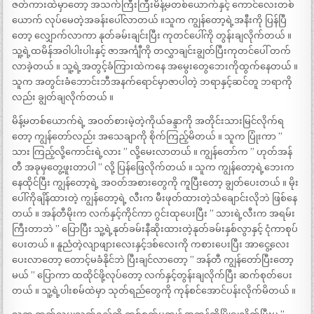
ဇတ်ကားထဲမှာတော့ အသက်ကြီးကြီးမိန့်မတစ်ယောက်နှင့် ကောင်လေးတစ်
ယောက် လုပ်မေတဲ့အခန်းပေါ်လာတယ် ။သူက ကျွန်တော့ရဲ့အနီးကို ပြန်ပြီ
တော့ လျှောက်လာကာ နုတ်ခမ်းချင်းပြီး ကုတင်ပေါ်ကို တွန်းချလိုက်တယ် ။
သူ့ရဲ့ထမိန်အဝါပါးပါးနှင့် ဇာအင်္ကျီကို တလွှာချင်းချွတ်ပြီးကုတင်ပေါ် တက်
လာခဲ့တယ် ။ သူ့ရဲ့အတွင့်ခံကြားထဲကနေ အမွေးတွေဘေးကိုထွက်နေတယ် ။
သူက အတွင်းခံဘောင်းဘီအနက်ရောင်မှာဇာပါတဲ့ ဘရာနှင့်ဆင်တူ ဘရာကို
လည်း ချွတ်ချလိုက်တယ် ။
မိန့်မတစ်ယောက်ရဲ့ အဝတ်စားမဲ့တဲ့ကိုယ်ခန္ဒာကို အတိုင်းသားမြင်လိုက်ရ
တော့ ကျွန်တော်လည်း အသေချာကို စိုက်ကြည့်မိတယ် ။ သူက ပြုံးကာ ”
သား ကြည့်လို့ကောင်းရဲ့လား ” လို့မေးလာတယ် ။ ကျွန်တော်က ” ဟုတ်အန်
တီ အခုမှတွေ့ဖူးတာပါ ” လို့ ပြန်ဖြေလိုက်တယ် ။ သူက ကျွန်တော့ရဲ့ဘေးက
နေထိုင်ပြီး ကျွန်တော့ရဲ့ အဝတ်အစားတွေကို ကူပြီးတော့ ချွတ်ပေးတယ် ။ မိုး
ပေါ်ကိုချိန်ထားတဲ့ ကျွန်တော့ရဲ့ လီးက မီးဖုတ်ထားတဲ့သံချောင်းလိုဘဲ ဖြစ်နေ
တယ် ။ အန်တီမိုးက လက်နှင့်ကိုင်ကာ ဂွင်းထုပေးပြီး ” သားရဲ့လီးက အရမ်း
ကြီးတာဘဲ ” ပြောပြီး သူ့ရဲ့နုတ်ခမ်းနီဆိုးထားတဲ့နုတ်ခမ်းနှစ်လွာနှင့် ငုံကာစုပ်
ပေးတယ် ။ နူညံတဲ့လျာဖျားလေးနှင့်ဒစ်လေးကို ကစားပေးပြီး အာငွေ့လေး
ပေးလာတော့ တောင့်မခံနိုင်ဘဲ ပြီးချင်လာတော့ ” အန်တီ ကျွန်တော်ပြီးတော့
မယ် ” ပြောကာ ထထိုင်ဖို့လုပ်တော့ လက်နှင့်တွန်းချလိုက်ပြီး ဆက်စုတ်ပေး
တယ် ။ သူ့ရဲ့ပါးစမ်ထဲမှာ သုတ်ရည်တွေကို ကုန်စင်အောင်ပန်းလိုက်မိတယ် ။