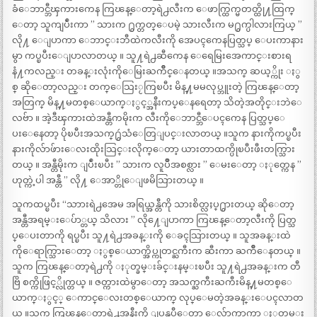
ခံေဘာင္ဘီၾကားကေန ကြၽန္ေတာ့ရဲ႕လီးက ေဖာက္ထြက္မတတ္ထို႔ထြက္
ေတာ့ သူကျပဳံးကာ ” သားက ႐ွက္တတ္ေပမဲ့ သားလီးက မ႐ွက္ပါလားကြယ္ ”
လို႔ ေျပာကာ ေဘာင္းဘီထဲကလီးကို အေပၚကေနပြတ္သပ္ ေပးကာနား
မွာ ကပ္ၿပီးေျပာလာတယ္ ။ သူ႔ရဲ႕ဆီကေန ေရေမြးအေကာင္းစားရ
နံ႔ကလည္း တခန္းလုံးကိုေမြးႀကိဳင္ေနတယ္ ။အသက္ ဆယ့္ကိုး ႏွ
စ္ ဆိုေတာ့လည္း တက္ေသြးႂကြၿပီး မိန္႔မမလုပ္ဘူးတဲ့ ကြၽန္ေတာ့
အတြက္ မိန္႔မတစ္ေယာက္ႏွင့္အနီးကပ္ေနရေတာ့ သိတဲ့အတိုင္းဘဲေ
လဗ်ာ ။ အဲ့ဒီၾကားထဲအန္တီကမိုးက လီးကိုေဘာင္ဘီေပၚကေန ပြတ္သပ္ေ
ပးေနေတာ့ ပိုၿပီးအသက္႐ွဴသံေတြျပင္းလာတယ္ ။သူက နားကိုကပ္ၿပီး
နားကိုလ်ာဖ်ားေလးထိုးသြင္းလိုက္ေတာ့ ယားတာထက္ပိုၿပီးဖီးတက္သြား
တယ္ ။ အန္တီမိုးက ျပဳံးၿပီး ” သားက လူပ်ိဳအစစ္လား ” ေမးေတာ့ ႏုတ္ကေန ”
ဟုတ္ကဲ့ပါ အန္တီ ” လို႔ ေအာ္တိုေျဖမိသြားတယ္ ။
သူကထပ္ၿပီး “သာားရဲ႕အေမ အရြယ္အန္တီကို သားစိတ္လႈပ္႐ွားတယ္ ဆိုေတာ့
အန္တီအရမ္းေပ်ာ္တယ္ သိလား ” လို႔ေျပာကာ ကြၽန္ေတာ့လီးကို ပြတ္သ
ပ္ေပးတာကို ရပ္ၿပီး သူ႔ရဲ႕အခန္းကို ေခၚသြားတယ္ ။ သူအခန္းထဲ
ကိုေရာက္သြားေတာ့ ႏွစ္ေယာက္အိပ္ကုတင္ႀကီးက ဆီးကာ ႀကိဳေနတယ္ ။
သူက ကြၽန္ေတာ့ရဲ႕ကို ႏုတ္ခမ္းခ်င္းနမ္းၿပီး သူ႔ရဲ႕အခန္းက တီ
ဗြိ စက္ကိုဖြင့္လိုက္တယ္ ။ ဇတ္ကားထဲမွာေတာ့ အသက္ႀကီးႀကီးမိန္႔မတစ္ေ
ယာက္ႏွင့္ ေကာင္ေလးတစ္ေယာက္ လုပ္ေမတဲ့အခန္းေပၚလာတ
ယ္ ။သူက ကြၽန္ေတာ့ရဲ႕အနီးကို ျပန္ၿပီေတာ့ ေလွ်ာက္လာကာ ႏုတ္ခမ္း