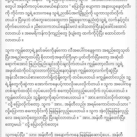
တွေပါ အန်တီကလုပ်ပေးမယ်နော်သား ” ပြောပြီး ပျောကာ အနားယူနေတဲ့လီး
ကို ကိုင်ကာ သူ့ရဲ့ဘေးကနေ သူရဲ့ညအိပ်အင်္ကျီရှည်ကို ယူကာသုတ်လိုက်
တယ် ။ ပြီးမှဘဲ တံတွေးလေးထွေးကာ ဖြူဖွေးကာနူညံတဲ့သူ့ရဲ့ လက်နှင့်ဂွင်း
တိုက်ပေးတယ် ။ ညီလေးကဘယ်နေနိုင်မလဲ ဒေါသတကြီးနှင့်ခေါင်းထောင်
လာတယ် ။ အမေရိကန်ကဒုံကျည်တွေ ဒုံပျံတွေ ထက်ကိုပိုပြီး ထောင်တက်
လာတယ် ။
သူက ကျွန်တော့ရဲ့နုတ်ခမ်းကိုနမ်းကာ လီအပေါ်ကနေခွကာ အရည်တွေသုတ်
ပြီးအရည်တွေထပ်ပြီ စိုလာတဲ့အဖုတ်ကြီးမှာ ပွတ်တိုက်ပြီးတော့ အဆုံထိ
ရောက်အောင် ဖြည်းဖြည်းချင်းထိုင်ချလိုက်တယ်။ ကျွန်တော့လီးက သူ့ရဲ့
အဖုတ်ထဲကိုဝင်သွားတာကိုကြည့်နေတုန်းမှာ ကျွန်တော့လက်ကိုဆွဲပြီး
အုန်းသီးအငယ်စားလောက်ရှိတဲ့နို့တွေကို တင်ပေးတယ် ။ကျွန်တော်လည်း သူ့
ရဲ့နို့တွေကိုဆွဲကာ အောက်ကနေပင့်ကာလိုးပေးလိုက်တယ် ။ သူက အပေါ်ကန
တစ်ချက်ထထိုင် လုပ်ပေးလိုက် စကော့ဝိုင်းလှည့်ပေးလိုက် လုပ်ပေးတယ် ။
ကျွန်တော်လည်း သူ့နို့တွေကိုဆုပ်ကာပေးတယ် ။ ” အား.ကောင်းလိုက်တာဗျာ
” လို့ ပြောလိုက်တော့. သူက ” အား.. အန်တီလည်း အရမ်းကောင်းတယ်သား ”
လို့ပြောကာ စကော့ဝိုင်းကို မြန်မြန်လှည့်ပေးတယ် ။ သူက အဲ့လိုမြန်မြန်လှည့်
လေ အရသာပိုတွေ့လာပြီး ပြီးချင်လာတယ် ။ ” အား..အန်တီ ကျွန်တော်ပြီး
တော့မယ် ” လို့ ပြောလိုက်တော့။
သူကရပ်ပြီး ” သား အန်တီကို အနောက်ကနေ မြန်မြန်ဆောင့်ပေး.. အန်တီ