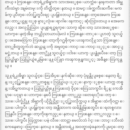
တယ္ ။ ကြၽန္ေတာ့ရဲ႕အိမ္မွာက သားအဖႏွစ္ေယာက္ဘဲေနၾကတာ အိမ္ႀ
ကီးထဲမွာ အျမဲတမ္းကို တိတ္ဆိတ္ေနတယ္ ။ ထမင္းခ်က္ႀကီးႀကီေမက
ခ်က္ျပဳတ္ေလ်ာ္ဖြတ္ၿပီးရင္ ျပန္သြားတယ္ ။ ကြၽန္ေတာ့အေမက ကြၽ
န္ေတာ္ဆယ္တန္းႏွစ္ မွာႏွလုံးေရာဂါေၾကာင့္ ဆုံးသြားတယ္ ။ အေဖက
လည္း အလုပ္ကိုသြား ျပန္လာရင္အရက္ေသာက္ ဆိုေတာ့ သားအဖႏွစ္ေ
ယာက္ေနတဲ့အိမ္ ဘယ္ကိုသာယာပါ့မလဲ ။ ကြၽန္ေတာ္ေျပာတဲ့ သူငယ္ခ်
င္းအေမေတြက ကြၽန္ေတာ့ကိုဂ႐ုစိုက္ေပးၾကလို႔သာ ကြၽန္ေ
တာ္ကစိတ္ဓတ္မက်ဘဲ ဆယ္တန္းကို အမွတ္ေကာင္းေကာင္းႏွင့္ေအာင္ျ
မင္ခဲ့တယ္ ။ ကြၽန္ေတာ္တို႔သူငယ္ခ်င္းငါးေယာက္ ျပန္ဆုံၿပီးေတာ့ သြ
ယ္သြယ္အိမ္မွာ သြယ္သြယ္ရဲ႕ေမြးေန႔ပဲြမွာ ကၾကခုန္ၾကႏွင့္ အခ်ိန္ေတြကုန္တ
ယ္ ။
သူ႔ရဲ႕အိမ္မွာ သူငယ္ခ်င္ေတြအိပ္ေနက်ဆိုေတာ့ ပုံမွန္လိုျဖစ္ေနေတာ့ ရိွ
န္းႏွင့္ကြၽန္ေတာ္ကတစ္ခန္း သြယ္သြယ္ႏွင့္ေနာက္ႏွစ္ေယာက္က တစ္ခ
န္းအိပ္ၾကတယ္ ။ သြယ္သြယ္တို႔ေကြၽးတဲ့ ဝိုင္ေတြေသာက္ၿပီး ရိွန္းကအိ
ပ္ရာေပၚမွာ ေဟာက္ေနၿပီ ကြၽန္ေတာ္လည္းတေရးႏိုးေတာ့ ေ
သးေပါက္ခ်င္လို႔ အိမ္သာကို ယိုင္တိုင္တိုင္ႏွင့္သြားလိုက္တယ္ ။ အိမ္သာေထဲကိုဝင္ကာ ေ
သးေပါက္ၿပီး ျပန္ထြက္ေတာ့ အန္တီထားက ထမိန္ကိုခြၽတ္ၿပီး ေရတစ္ဖလား
သြန္ၿပီး ကြၽန္ေတာ့ကိုၾကည့္ေနတယ္ ။ ကြၽန္ေတာ္ကလည္း ေ
သးေပါက္ၿပီး ထြက္လာေပမဲ့ လီးေတာင္တာ မေလ်ာဘဲ ဂ်င္းေဘာင္းဘီးထဲ
ကေနေဖာင္းထြက္ေနတယ္ ။ အန္တီထားရဲ႕ အဝတ္စားမဲ့ခနၵာကိုျမင္ေတာ့