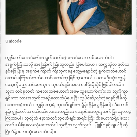
Unicode
ကျွန်တော်အောင်ဇော်က ရှက်တတ်တဲ့ကောင်လေး တစ်ယောက်ပါ ။
အရှက်ကြီးသလို အကြောက်ကြီးသူလည်း ဖြစ်ပါတယ် ။ တက္ကသိုလ် ဒုတိယ
နှစ်ဖြေပြီးမှ အရှက်ကြောက်ကြီးသူကနေ တွေ့မရျောင်တဲ့ ရှက်တတ်ယောင်
ဆောင် ကြောက်တတ်ယောင်ဆောင်သူ ဖြစ်သွားတယ် ။ ပထမဦးဆုံး ကျွန်
တော့ကိုပညာသင်ပေးသူက သူငယ်ချင်းအမေ ဒေါ်မိုးမိုးခိုင် ဖြစ်ပါတယ် ။
သူက တစ်ခုလတ် ကလေးတစ်ယောက်အမေ သူယောက်ကျ်ားက သူ့ကိုကွှာ
ရှင်းကာ သားအတွက်လစဉ်ထောက်ပံ့ပေးပြီး သူပိုင်ဆိညင်တဲ့ငွေနှင့်အိမ်ကို
ပေးထားခဲ့တယ် ။ ကျွန်တော့ရဲ့ သူငယ်ချင်းက ရှိန်း ရှိန်းသူရိန်ပေါ့ ။ ဒီကောင်
နှင့်ကျွန်တော်က ငယ်ငယ်လေးကတည်းက ကျောင်းအတူတူတက်ပြီး နေလာခဲ့
ကြတာပါ ။ သူလိုဘဲ နောက်ထပ်သူငယ်ချင်းအရင်းကြီး ငါးယောက်ရှိပါသေး
တယ် ။ မိန့်ခလေးသုံးယောက်ပါ သူတို့က သွယ်သွယ် ၊ ဖြူပြာနှင့် ချယ်ရီ ဆို
ပြီး မိန့်ခလေးသုံးယောက်ပေါ့ ။