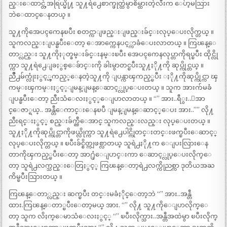
ည္းေထာင္တဲ့အရြယ္မို႔ သူ႔ရဲ႕ေစာက္ဖုတ္ထဲမွာစိမ္ထားတဲ့လီးက ေပ်ာ့မသြား
ဘဲေထာင္ေနတယ္ ။
သူ႔ကိုအေပၚကေနၿပီး စတင္ကာျဖည္းျဖည္းခ်င္းလုပ္ေပးလိုက္တယ္ ။
သူကလည္းျပန္ၿပီးေတာ့ ေအာက္ကေနပင့္ကာခံေပးလာတယ္ ။ ကြၽန္ေ
တာ္လည္း သူ႔ကိုႏုတ္ခမ္းခ်င္းနမ္းၿပီး အေပၚကေနလုပ္တာကိုရပ္ၿပီး ထိုင္လို
က္ကာ သူ႔ရဲ႕ေျခႏွစ္ေခ်ာင္းကို ခါးမွာတင္ၿပီးသူ႔ႏို႔ကို ဆုပ္ကိုင္တယ္ ။
ညိဳ႕မ်က္လုံးႏွင့္ၾကည့္ေနတဲ့သူ႔ကို ျပန္ကာၾကည့္ၿပီး ႏို႔ကိုဆုပ္ကိုင္ကာ ၾ
ကမ္းၾကမ္းႏွင့္ျမန္ျမန္ေဆာင့္လုပ္ေပးတယ္ ။ သူက အားက်မခံ
ျပန္ၿပီးေတာ့ ညီးသံေလးႏွင့္ေျပာလာတယ္ ။ “” အား..ရီွး..ေအာ
င္ေဇာ္ရယ္.. အန္တီေကာင္းေနၿပီ ျမန္ျမန္ေဆာင့္ေပး အား..”” လို႔
ညီးရင္းႏွင့္ စည္းခ်က္ညီေအာင္ သူကလည္းလည္း လုပ္ေပးတယ္ ။
သူ႔ႏို႔ကိုဆုပ္ကိုင္တာကိုဖယ္လိုက္ကာ သူ႔ရဲ႕ေပါင္ကိုတင္းတင္းဖက္ၿပီးေဆာင့္
လုပ္ေပးလိုက္တယ္ ။ ၿပီးခ်င္စိတ္ကျဖစ္လာတယ္ သူရဲ႕ႏို႔က ေျပးလြားေန
တာကိုၾကည့္ၿပီးေတာ့ အာ႐ုံေျပာင္းကာ ေဆာင့္လုပ္ေပးလိုက္ေ
တာ့ သူရဲ႕လက္သည္းေတြႏွင့္ ကြၽန္ေတာ့ရဲ႕လက္ကိုညစ္ကာ ဒုတိယအႀ
ကိမ္ၿပီးသြားတယ္ ။
ကြၽန္ေတာ္လည္း ဆက္ၿပီး တင္းမခံႏိုင္ေတာ့ဘဲ “” အား..အန္တီ
ထား.ကြၽန္ေတာ္ၿပီးေတာ့မယ္ အား. “” လို႔ သူ႔ကိုေျပာလိုက္ေ
တာ့ သူက လိႈက္ေမာသံေလးႏွင့္ “” ၿပီးလိုက္သား..အန္တီအထဲမွာ ၿပီးလိုက္