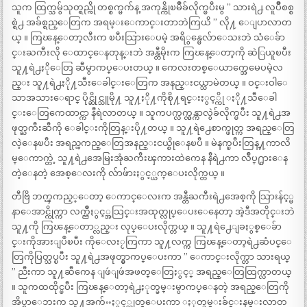
သူက ထြက္သမွ်သုတ္ရည္ကို တစ္စက္မက်န္ အကုန္ကိုၿမိဳခ်လိုက္ၿပီးမွ ” သားရဲ႕ လူပ်ိဳစစ္စ
စ္ရဲ႕ အခ်စ္ရည္ေတြက အရမ္းေကာင္းတာဘဲကြယိ ” လို႔ ေျပာလာတ
ယ္ ။ ကြၽန္ေတာ့လီးက ၿပီးသြားေပမဲ့ အရိွန္မေလ်ာေသးဘဲ သံေခ်ာ
င္းႀကီးလို ေထာင္ေနတုန္းဘဲ အန္တီမိုးက ကြၽန္ေတာ့ကို ဆဲြယူၿပီး
သူ႔ရဲ႕ႏိုေတြ ဆီမွာကပ္ေပးတယ္ ။ ကေလးတစ္ေယာက္အေမေပမဲ့လ
ည္း သူ႔ရဲ႕ႏို႔သီးေခါင္းေတြက အနည္းငယ္သာမဲတယ္ ။ ဝင္းဝါေ
သာအသားေရာင္ ပိုင္ဆိုင္သူမို႔ သူ႔ႏို႔ကိုစို႔ရင္းႏွင့္ကို ႏို႔သီေခါ
င္းေတြကေထာင္ကာ နီရဲလာတယ္ ။ သူကပက္လက္လွန္ကာလွဲခ်လိုက္ၿပီး သူ႔ရဲ႕အ
ဖုတ္ႀကီးဆီကို ေခါင္းကိုတြန္းပို႔တယ္ ။ သူ႔ရဲ႕ေစာက္ဖုတ္က အရည္ေတြ
လဲ့ေနၿပီး အရည္ၾကည္ေတြအနည္းငယ္စိုေနၿပီ ။ မဲနက္ၿပီးတြန္႔ကာလိ
မ္ေကာက္တဲ့ သူ႔ရဲ႕အေမြးအုံႀကီးၾကားထဲကေန နီရဲ႕ကာ လ်ဳပ္႐ွားေန
တဲ့ေနတဲ့ အေစ့ေလးကို လ်ာဖ်ားႏွင့္ယက္ေပးလိုက္တယ္ ။
တီဗြိ ဘက္ၾကည့္ေတာ့ ေကာင္ေလးက အန္တီႀကီးရဲ႕အေစ့ကို သြားန်င့္မ
နာေအာင္ကိုက္ကာ လက္ညိဳႏွင့္အသြင္းအထုတ္လုပ္ေပးေနေတာ့ အဲ့ဒီအတိုင္းဘဲ
သူ႔ကို ကြၽန္ေတာ္လည္း လုပ္ေပးလိုက္တယ္ ။ သူ႔ရဲ႕ေျခႏွစ္ေခ်ာ
င္းကိုအားျပဳၿပီး ကိုေလးႂကြကာ သူ႔လက္က ကြၽန္ေတာ့ရဲ႕ဆံပင္ေ
တြကိုပြတ္သပ္ၿပီး သူ႔ရဲ႕အဖုတ္မွာကပ္ေပးကာ ” ေကာင္းလိုက္တာ သားရယ္
” ညီးကာ သူ႔ဆီကေန ျဖဴျဖဴအဖတ္ေတြႏွင့္ အရည္ေတြထြက္လာတယ္
။ သူကထထိုင္ၿပီး ကြၽန္ေတာ့ရဲ႕ႏုတ္ခမ္းမွာကပ္ေနတဲ့ အရည္ေတြကို
အိပ္ရာေဘးက သူ႔အက်ႌႏွင့္သုတ္ေပးကာ ႏုတ္ခမ္းခ်င္းနမ္းလာတ