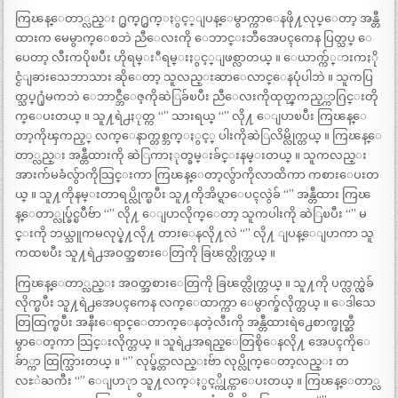
ကြၽန္ေတာ္လည္း ႐ွက္႐ွက္ႏွင့္ျပန္ေမွာက္ကာေနဖို႔လုပ္ေတာ့ အန္တီ
ထားက မေမွာက္ေစဘဲ ညီေလးကို ေဘာင္းဘီအေပၚကေန ပြတ္သပ္ ေ
ပေတာ့ လီးကပိုၿပီး ဟိုရမ္းီရမ္းႏွင့္ျဖစ္လာတယ္ ။ ေယာက္က်္ားကႏို
င္ငံျခားသေဘာသား ဆိုေတာ့ သူလည္းဆာေလာင္ေနပုံပါဘဲ ။ သူကပြ
တ္သပ္႐ုံမကဘဲ ေဘာင္ဘီေဇ့ကိုဆဲြခ်ၿပီး ညီေလးကိုထုတ္ၾကည့္ကာဂြင္းတို
က္ေပးတယ္ ။ သူ႔ရဲ႕ႏုတ္က “” သားရယ္ “” လို႔ ေျပာၿပီး ကြၽန္ေ
တာ့ကိုၾကည့္ လက္ေနာက္တစ္ဘက္ႏွင့္ ပါးကိုဆဲြလိမ္လိုက္တယ္ ။ ကြၽန္ေ
တာ္လည္း အန္တီထားကို ဆဲြကာႏုတ္ခမ္းခ်င္းနမ္းတယ္ ။ သူကလည္း
အားက်မခံလွ်ာကိုသြင္းကာ ကြၽန္ေတာ့လွ်ာကိုလာထိကာ ကစားေပးတ
ယ္ ။ သူ႔ကိုနမ္းတာရပ္လိုက္ၿပီး သူ႔ကိုအိပ္ရာေပၚလွဲခ် “” အန္တီထား ကြၽ
န္ေတာ္လုပ္ခ်င္ၿပီဗ်ာ “” လို႔ ေျပာလိုက္ေတာ့ သူကပါးကို ဆဲြၿပီး “” မ
င္းကို ဘယ္သူကမလုပ္နဲ႔လို႔ တားေနလို႔လဲ “” လို႔ ျပန္ေျပာကာ သူ
ကထၿပီး သူ႔ရဲ႕အဝတ္အစားေတြကို ခြၽတ္လိုက္တယ္ ။
ကြၽန္ေတာ္လည္း အဝတ္အစားေတြကို ခြၽတ္လိုက္တယ္ ။ သူ႔ကို ပက္လက္လွဲခ်
လိုက္ၿပီး သူ႔ရဲ႕အေပၚကေန လက္ေထာက္ကာ ေမွာက္ခ်လိုက္တယ္ ။ ေဒါသေ
တြထြက္ၿပီး အနီးေရာင္ေတာက္ေနတဲ့လီးကို အန္တီထားရဲ႕ေစာက္ဖုတ္ဆီ
မွာေတ့ကာ သြင္းလိုက္တယ္ ။ သူရဲ႕အရည္ေတြစိုေနလို႔ အေပၚကိုေ
ခ်ာ္ကာ ထြက္သြားတယ္ ။ “” လုပ္ခ်င္တာလည္းဗ်ာ လုပ္လိုက္ေတာ့လည္း တ
လႊဲႀကီး “” ေျပာုာ သူ႔လက္ႏွင့္ကိုင္ကာေပးတယ္ ။ ကြၽန္ေတာ္လ