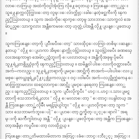
လာေလကြယ္ အထဲကိုဝင္ပါအုံးကြ လို႔ေခၚတယ္ ။ ကြၽန္ေတာ္လည္း
သူ႔ေနာက္ကလိုက္သြားေတာ့ လွမ္းေလ်ာက္တိုင္းခါေနတဲ့ဖင္ႀကီးကို ၾက
ည့္မိသြားတယ္ ။ သူက အထဲကိုေရာက္ေတာ့မွ သားဘာေသာက္မလဲ အေ
ဖ်ာ္ရည္ေသာက္မလား အန္တီကေမးေတာ့ ဟုတ္ကဲ့ပါအန္တီ လို႔ုျပန္ေျဖတယ္
။
သူကကြၽန္ေတာ့ကို ျပဳံးၿပီးေတာ့” သားထိုင္ေလကြာ တစိမ္းဆန္ေ
နတယ္ ” လို႔ ေျပာကာ အိမ္ေနာက္ကို ဝင္သြားတယ္ ။ သူဝင္သြားၿပီး ခဏၰေ
လးအၾကာမွာ အေဖ်ာ္ရည္သံဘူးကို ေပးလာတယ္ ။ အန္တီကိုအခုမွ ပိုၿပီး
သူ႔ရဲ႕တစ္ကိုယ္လုံးကို ၾကည့္မိသြားတယ္ ။ ထမိန္အဝါ ပါးေလးကိုဝတ္ထားၿပီး
အက်ႌကလည္း သူ႔ရဲ႕ဘရာကိုျမင္ေအာင္ထိကို ဇာအက်ႌပါးပါးေလးျ
ဖစ္ေနတယ္သူရဲ႕ႏို႔ႏွစ္လုံးကလည္း ဝင္းဝါၿပီး အက်ႌလည္ဟိုက္ထဲကေန ေ
ဖာက္ထြက္လာမလား ထင္ရေလာက္ေအာင္ကို ျမင္ေနရေတာ့ ကြၽန္ေတာ္လ
ည္း ၾကည့္မိသြားတယ္ ။ သူက ျပဳံးလိုက္ၿပီး ” ဟင္း..ဟင္း.သားျမင္ရ
တာကို သေဘာက်ရဲ႕လား ” လို႔ ေမးလာေတာ့ ” ေတာင္းပန္ပါတယ္ အ
န္တီ ကြၽန္ေတာ္အဲ့လိုမ်ိဳး မရည္ရြယ္ပါဘူး ” လို႔ ေျပာလိုက္ေတာ့ သူက ”
သား သေဘာမက်ဘူးေပါ့ ” ေျပာေတာ့ ႐ွက္စိတ္ႏွင့္ေရာဂါ ” အရ
မ္းကို ႀကိဳက္ပါတယ္ အန္တီ ” လို႔ ျပန္ေျဖလိုက္ေတာ့ အန္တီက ကြၽန္ေ
တာ့အနီမွာ ကပ္ၿပီးေတာ့ လာထိုင္တယ္ ။
ကြၽန္ေတာ္သတိမထားမိတာက အတြင္းခံေဘာင္းဘီႏွင့္ အတြင္း