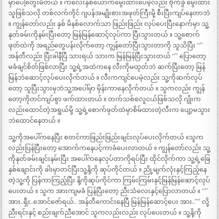
မှာပေါ့တွေးမိတယ် ။ ကလေးနှစ်ယောက်မွေးထားပေမဲ့လည်း ဗိုက်ခွဲ မွေးထား
သူဖြစ်သလို တစ်လက်ကိုင် ဂျပန်အမျိုးစားအဖုတ်ကြီးမို့ စီးပြီးကျပ်နေတာဘဲ
။ ကျွန်တော်လည်း နှစ် မိနစ်လောက်သာ ဖြည်းဖြည်း လုပ်ပေးပြီးနောက်မှာ သူ့
နုတ်ခမ်းကိုနမ်းပြီးတော့ မြန်မြန်ဆောင့်လုပ်ကာ ပြီးသွားတယ် ။ သူ့စောက်
ဖုတ်ထဲကို အရည်တွေပန်းလိုက်တော့ ကျွန်တော်ပြီးသွားတာကို သူသိပြီး “”
အန်တီလည်း ပြီးခါနီပြီ သားရယ် သားက မြန်မြန်ပြီးသွားတယ် “” ပြောတော့
မခံချင်စိတ်ဖြစ်လာပြီး သူ့ရဲ့အထဲကနေ လီးကိုမထုတ်ဘဲ ဆက်ပြီးတော့ မြန်
မြန်ဘဲဆောင့်လုပ်ပေးလိုက်တယ် ။ လီးကကျင်ပေမဲ့လည်း သူ့ကိုဆက်လုပ်
တော့ သူပြီးသွားမှဘဲသူ့အပေါ်မှာ မှိန်းကာနေလိုက်တယ် ။ သူကလည်း ကျွန်
တော့ကိုတင်ကျပ်စွာ ဖက်ထားတယ် ။ တက်သစ်စလူငယ်ဖြစ်သလို ဂျိုးက
လည်းထောင်တဲ့အရွယ်မို့ သူ့ရဲ့စောက်ဖုတ်ထဲမှာစိမ်ထားတဲ့လီးက ပျော့မသွား
ဘဲထောင်နေတယ် ။
သူ့ကိုအပေါ်ကနေပြီး စတင်ကာဖြည်းဖြည်းချင်းလုပ်ပေးလိုက်တယ် ။သူက
လည်းပြန်ပြီးတော့ အောက်ကနေပင့်ကာခံပေးလာတယ် ။ ကျွန်တော်လည်း သူ့
ကိုနုတ်ခမ်းချင်းနမ်းပြီး အပေါ်ကနေလုပ်တာကိုရပ်ပြီး ထိုင်လိုက်ကာ သူ့ရဲ့ခြေ
နှစ်ချောင်းကို ခါးမှာတင်ပြီးသူ့နို့ကို ဆုပ်ကိုင်တယ် ။ ညို့မျက်လုံးနှင့်ကြည့်နေ
တဲ့သူ့ကို ပြန်ကာကြည့်ပြီး နို့ကိုဆုပ်ကိုင်ကာ ကြမ်းကြမ်းနှင့်မြန်မြန်ဆောင့်လုပ်
ပေးတယ် ။ သူက အားကျမခံ ပြန်ပြီးတော့ ညီးသံလေးနှင့်ပြောလာတယ် ။ “”
အား..ရှီး..အောင်ဇော်ရယ်.. အန်တီကောင်းနေပြီ မြန်မြန်ဆောင့်ပေး အား..”” လို့
ညီးရင်းနှင့် စည်းချက်ညီအောင် သူကလည်းလည်း လုပ်ပေးတယ် ။ သူ့နို့ကို