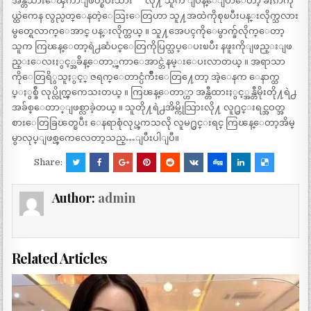
အန္တီသားေၾကာျဖတ္ၿပီးသား “” လို႔ သူက ျပန္ေျပာေတာ့ ခႏၵာကို
ယ္ထဲကေန လွည္ပတ္ေနတဲ့ေသြးေတြဟာ သူ႔အထဲကိုစုၿပီးပန္းလိုက္သလား
မွတ္ရေလာက္ေအာင္ ပန္းလိုက္တယ္ ။ သူ႔အေပၚကိုေမွာက္ခ်လိုက္ေတာ့
သူက ကြၽန္ေတာ့ရဲ႕ဆံပင္ေတြကိုပြတ္သပ္ေပးၿပီး နဖူးကိုျဖည္းျဖ
ည္းေလးႏွင့္အခ်ိန္ေတာ္ၾကာေအာင္ဘဲ နမ္းေပးလာတယ္ ။ အရာသာ
ကိုေတြရိွသူႏွင့္ ဇရက္ေတာင္ပံက်ိဳးေတြ႔ေတာ့ အဲ့ေနက ေနာက္ထ
ပ္ႏွစ္ခ်ီ လုပ္လိုက္ၾကေသးတယ္ ။ ကြၽန္ေတာ္ဟာ အန္တီထားႏွင့္အန္တီမိုးတို႔ရဲ႕
အခ်စ္ေတာ္ျဖစ္လာခဲ့တယ္ ။ သူတို႔ရဲ႕အိမ္ကိုသြားလို႔ လူ႐ွင္းရင္အဝတ္အ
စားေတြခြၽတ္ၿပီး ေနရာစုံလုပ္ၾကသလို လူမ႐ွင္းရင္ ကြၽန္ေတာ့အိမ္
မွာလုပ္ျဖစ္ၾကေလေတာ့သည္…ျပီးပါျပီ။
Share:
Author:
admin
Related Articles