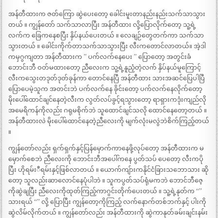
အန်တီထားက ဇတ်ကြော ဆွဲပေးတော့ ခေါင်းမူးတာနည်းနည်းသက်သာသွား
တယ် ။ ကျွန်တော် သက်သာလာပြီး အန်တီထား လို့ပြောလိုက်တော့ သူ့ရဲ့
လက်က ခြေကနေစပြီး နှိပ်နယ်ပေးတယ် ။ လေချဉ်တွေတက်ကာ သက်သာ
သွားတယ် ။ ခေါင်းကိုက်တာသက်သာသွားပြီး လီးကတောင်လာတယ်။ အဲ့ဒါ
ကမှဂွကျတာ အန်တီထားက ” ပက်လက်နေပေး ” ပြောတော့ အတွင်းခံ
ဘောင်းဘီ ဝတ်မထားတော့ ညီလေးက သူ့ရဲ့နူညံ့တဲ့လက် နှိပ်နယ်မူကြောင့်
လီးကသွေးတဒုတ်ဒုတ်ခုန်ကာ တောင်နေပြီ အန်တီထား သားအဆင်ပြေပါပြီ
ပြောပေမဲ့သူက အတင်းဘဲ ပက်လက်နေ ခိုင်းတော့ ပက်လက်နေလိုက်တော့
မိုးပေါ်ထောင်ချင်နေတဲ့လီးက လွတ်လပ်ခွင့်ရသွားတော့ ရာရှားကဒုံးကျည်လို
အမေရိကန်ကိုလည်း ဂရုမစိုက်ဘဲ သူထောင်ချင်သလို ထောင်နေတော့တယ် ။
အန်တီထားလဲ မိုးပေါ်ထောင်နေတဲ့ညီလေးကို မျက်လုံးမလွဲဘဲစိက်ကြည့်တယ်
။
ကျွန်တော်လည်း ရှက်ရှက်နှင့်ပြန်မှောက်ကာနေဖို့လုပ်တော့ အန်တီထားက မ
မှောက်စေဘဲ ညီလေးကို ဘောင်းဘီအပေါ်ကနေ ပွတ်သပ် ပေတော့ လီးကပို
ပြီး ဟိုရမ်းီရမ်းနှင့်ဖြစ်လာတယ် ။ ယောက်ကျ်ားကနိုင်ငံခြားသဘောသား ဆို
တော့ သူလည်းဆာလောင်နေပုံပါဘဲ ။ သူကပွတ်သပ်ရုံမကဘဲ ဘောင်ဘီဇေ့
ကိုဆွဲချပြီး ညီလေးကိုထုတ်ကြည့်ကာဂွင်းတိုက်ပေးတယ် ။ သူ့ရဲ့နုတ်က “”
သားရယ် “” လို့ ပြောပြီး ကျွန်တော့ကိုကြည့် လက်နောက်တစ်ဘက်နှင့် ပါးကို
ဆွဲလိမ်လိုက်တယ် ။ ကျွန်တော်လည်း အန်တီထားကို ဆွဲကာနုတ်ခမ်းချင်းနမ်း