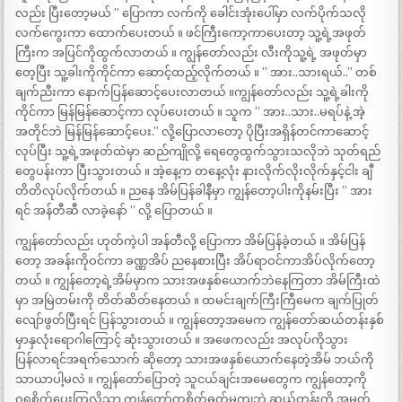
လည်း ပြီးတော့မယ် ” ပြောကာ လက်ကို ခေါင်းအုံးပေါ်မှာ လက်ပိုက်သလို
လက်ကွေးကာ ထောက်ပေးတယ် ။ ဖင်ကြီးကော့ကာပေးတာ့ သူ့ရဲ့အဖုတ်
ကြီးက အပြင်ကိုထွက်လာတယ် ။ ကျွန်တော်လည်း လီးကိုသူ့ရဲ့ အဖုတ်မှာ
တေ့ပြီး သူ့ခါးကိုကိုင်ကာ ဆောင့်ထည့်လိုက်တယ် ။ ” အား..သားရယ်..” တစ်
ချက်ညီးကာ နောက်ပြန်ဆောင့်ပေးလာတယ် ။ကျွန်တော်လည်း သူ့ရဲ့ခါးကို
ကိုင်ကာ မြန်မြန်ဆောင့်ကာ လုပ်ပေးတယ် ။ သူက ” အား..သား..မရပ်နဲ့ အဲ့
အတိုင်ဘဲ မြန်မြန်ဆောင့်ပေး.” လို့ပြောလာတော့ ပိုပြီးအရှိန်တင်ကာဆောင့်
လုပ်ပြီး သူ့ရဲ့အဖုတ်ထဲမှာ ဆည်ကျိုလို့ ရေတွေထွက်သွားသလိုဘဲ သုတ်ရည်
တွေပန်းကာ ပြီးသွားတယ် ။ အဲ့နေ့က တနေ့လုံး နားလိုက်လိုးလိုက်နှင့်ငါး ချီ
တိတိလုပ်လိုက်တယ် ။ ညနေ အိမ်ပြန်ခါနီမှာ ကျွန်တော့ပါးကိုနမ်းပြီး ” အား
ရင် အန်တီဆီ လာခဲ့နော် ” လို့ ပြောတယ် ။
ကျွန်တော်လည်း ဟုတ်ကဲ့ပါ အန်တီလို့ ပြောကာ အိမ်ပြန်ခဲ့တယ် ။ အိမ်ပြန်
တော့ အခန်းကိုဝင်ကာ ခဏ္ဏအိပ် ညနေစားပြီး အိပ်ရာဝင်ကာအိပ်လိုက်တော့
တယ် ။ ကျွန်တော့ရဲ့အိမ်မှာက သားအဖနှစ်ယောက်ဘဲနေကြတာ အိမ်ကြီးထဲ
မှာ အမြဲတမ်းကို တိတ်ဆိတ်နေတယ် ။ ထမင်းချက်ကြီးကြီမေက ချက်ပြုတ်
လျော်ဖွတ်ပြီးရင် ပြန်သွားတယ် ။ ကျွန်တော့အမေက ကျွန်တော်ဆယ်တန်းနှစ်
မှာနှလုံးရောဂါကြောင့် ဆုံးသွားတယ် ။ အဖေကလည်း အလုပ်ကိုသွား
ပြန်လာရင်အရက်သောက် ဆိုတော့ သားအဖနှစ်ယောက်နေတဲ့အိမ် ဘယ်ကို
သာယာပါ့မလဲ ။ ကျွန်တော်ပြောတဲ့ သူငယ်ချင်းအမေတွေက ကျွန်တော့ကို
ဂရုစိုက်ပေးကြလို့သာ ကျွန်တော်ကစိတ်ဓတ်မကျဘဲ ဆယ်တန်းကို အမှတ်