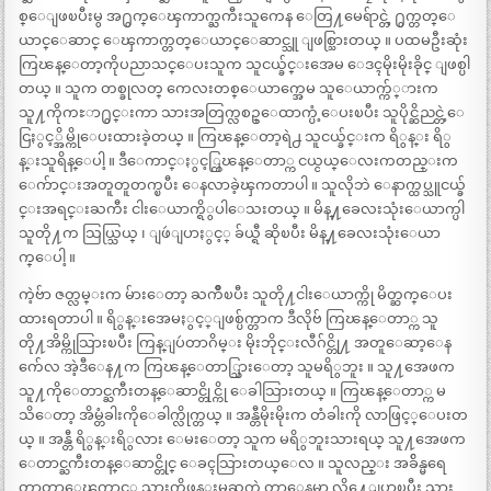
စ္ေျဖၿပီးမွ အ႐ွက္ေၾကာက္ႀကီးသူကေန ေတြ႔မေရ်ာင္တဲ့ ႐ွက္တတ္ေ
ယာင္ေဆာင္ ေၾကာက္တတ္ေယာင္ေဆာင္သူ ျဖစ္သြားတယ္ ။ ပထမဦးဆုံး
ကြၽန္ေတာ့ကိုပညာသင္ေပးသူက သူငယ္ခ်င္းအေမ ေဒၚမိုးမိုးခိုင္ ျဖစ္ပါ
တယ္ ။ သူက တစ္ခုလတ္ ကေလးတစ္ေယာက္အေမ သူေယာက္က်္ားက
သူ႔ကိုကႊာ႐ွင္းကာ သားအတြက္လစဥ္ေထာက္ပံ့ေပးၿပီး သူပိုင္ဆိညင္တဲ့ေ
ငြႏွင့္အိမ္ကိုေပးထားခဲ့တယ္ ။ ကြၽန္ေတာ့ရဲ႕ သူငယ္ခ်င္းက ရိွန္း ရိွ
န္းသူရိန္ေပါ့ ။ ဒီေကာင္ႏွင့္ကြၽန္ေတာ္က ငယ္ငယ္ေလးကတည္းက
ေက်ာင္းအတူတူတက္ၿပီး ေနလာခဲ့ၾကတာပါ ။ သူလိုဘဲ ေနာက္ထပ္သူငယ္ခ်
င္းအရင္းႀကီး ငါးေယာက္ရိွပါေသးတယ္ ။ မိန္႔ခေလးသုံးေယာက္ပါ
သူတို႔က သြယ္သြယ္ ၊ ျဖဴျပာႏွင့္ ခ်ယ္ရီ ဆိုၿပီး မိန္႔ခေလးသုံးေယာ
က္ေပါ့ ။
ကဲ့ဗ်ာ ဇတ္လမ္းက မ်ားေတာ့ ႀကိဳၿပီး သူတို႔ငါးေယာက္ကို မိတ္ဆက္ေပး
ထားရတာပါ ။ ရိွန္းအေမႏွင့္ျဖစ္ပ်က္တာက ဒီလိုဗ် ကြၽန္ေတာ္က သူ
တို႔အိမ္ကိုသြားၿပီး ကြန္ျပဴတာဂိမ္း မိုးဘိုင္းလီဂ်င္တို႔ အတူေဆာ့ေန
က်ေလ အဲ့ဒီေန႔က ကြၽန္ေတာ္သြားေတာ့ သူမရိွဘူး ။ သူ႔အေဖက
သူ႔ကိုေတာင္ႀကီးတန္ေဆာင္တိုင္ကို ေခါသြားတယ္ ။ ကြၽန္ေတာ္က မ
သိေတာ့ အိမ္တံခါးကိုေခါက္လိုက္တယ္ ။ အန္တီမိုးမိုးက တံခါးကို လာဖြင့္ေပးတ
ယ္ ။ အန္တီ ရိွန္းရိွလား ေမးေတာ့ သူက မရိွဘူးသားရယ္ သူ႔အေဖက
ေတာင္ႀကီးတန္ေဆာင္တိုင္ ေခၚသြားတယ္ေလ ။ သူလည္း အခ်ိန္မရေ
တာ့တာေၾကာင့္ သားကိုဖုန္းမဆက္ခဲ့တာေနမွာ လို႔ေျပာၿပီး သား