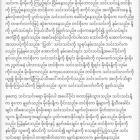
သင်းက မိုးမိုးကို ကြည့်ရင်း ငြိမ်နေသည်။ မိုးမိုးကလည်း သင်းသင်းနဲ့ တင်စိုး
ကို ကြည့်နေသည်။ တင်စိုးက သင်းသင်းနို့ကို စကိုင်သည်။ အင်္ကျီပေါ်ကနေ နို့
နှစ်လုံးစလုံးကို ပွတ်သည်။ သင်းသင်းက ခေါင်းငုံ့နေသည်။ မိုးမိုးက လက်ညိုး
ကို တဖက်လက်ဖြင့် ဆွဲစကားနေသည်။ တင်စိုးက သင်းသင်းကို နမ်းသည်။ နို့
ကို ပွတ်သပ်ရင်း ကြယ်သီးကို ဖြုတ်သည်။ ပခုံးကနေကိုင်၍ ပွတ်သပ်ရင်း
အင်္ကျီကို ချွတ်သည်။ အစင်းကြောင်းလိုက်ပါသော ဘော်လီကို အောက်ကနေ
အသာပင့်ကိုင်သည်။ “ပြွတ်” သင်းသင်းကို သူစုပ်နမ်းသည်။ သင်းသင်းက
လည်း ပြန်နမ်းသည်။ အောက်ကို နမ်းဆင်းရင်း သင်းသင်းနို့အပေါ်ပိုင်းကို
စုပ်သည်။ တင်စိုးက သင်းသင်းနို့ကို စို့ရင်း မိုးမိုးခါးကို လှမ်းဖက်သည်။ မိုးမိုး
က ညွတ်ခနဲ ပါလာသည်။ တင်စိုးက သင်းသင်းနို့ကို စို့ရင်း မိုးမိုးနို့ကို လှမ်း
ကိုင်သည်။ မိုးမိုးကလည်း ကော့ပေးထားသည်။ တင်စိုးက သင်းသင်းလက်ကို
ယူ၍ မိုးမိုးအင်္ကျီကြယ်သီးပေါ် တင်လိုက်သည်။ သင်းသင်းက အလိုက်သိစွာ
မိုးမိုးကြယ်သီးကို ဖြုတ်သည်။ သူက သင်းသင်းဘော်လီကို ချွတ်သည်။
ခုတော့ သင်းသင်းရော မိုးမိုးပါ အပေါ်ပိုင်း ဗလာဖြစ်သွားသည်။ သင်းသင်းနို့
က စူးကာ ချွတ်သည်။ မိုးမိုးနို့က ဝိုင်းသည်။ တင်စိုးက နို့များကို နို့သီးခေါင်း
ချင်း ထိစေသည်။ မိုးမိုးရော သင်းသင်းပါ မျက်လုံးလေး မှိတ်ထားသည်။
သူက နို့သီးတွေအချင်းချင်း ပွတ်ကစားခိုင်းရင်း မိုးမိုးကို နမ်းသည်။ မိုးမိုးက
လည်း ပြန်နမ်းသည်။ မိုးမိုးနှင့် နှုတ်ခမ်းချင်း စုပ်သည်။ တင်စိုးက မိုးမိုးကို
နမ်းပြီး သူမတို့ ဆံပင်ကို သပ်တင်၍ မျက်နှာကို သေချာကြည့်သည်။ သင်း
သင်းရော မိုးမိုးပါ တဏှာစိတ်ထကာ မျက်နှာလေးက နွမ်းရိနေသည်။