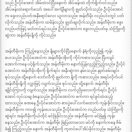
သည် ဦးပိုင်အောင် အိမ်ထဲဝင်ပြီးနောက် အိပ်ခန်းထဲ တိုက်ရိုက်ဝင်သည်။
အိပ်ခန်းထဲရောက်သော် အပေါ် အင်္ကျီများကို ချွတ်လိုက်သည်။ ဦးပိုင်အောင်
က ခွေးလည်ပတ်အနီရောင်လေး ယူလာသည်။ အန်တီမိုး လည်ပင်းတွင် ပတ်
လိုက်သည်။ အန်တီမိုးက ထမိန်လည်း ချွတ်ချလိုက်သည်။ အန်တီမိုးက ခွေး
လည်ပတ်ဖြင့် မတ်တပ်ရပ်သည်။ ဦးပိုင်အောင်က ခွေးလည်ပတ်မှ သံကြိုးကို
ဆွဲကာ အန်တီမိုးနို့ကို ကိုင်သည်။
အန်တီမိုးက ကြည့်နေသည်။ နို့များကိုင်ပြီးနောက် နံရံကိုလှည့်၍ ကုန်း
ပေးသည်။ ဦးပိုင်အောင်က အန်တီမိုးအိုးကို ကိုင်ကစားသည်။ ပြီးလျင်
အောက်ကနေ ပင့်ရိုက်သည်။ အန်တီမိုးက နောက်ပြန်လှည့်ကြည့်သည်။ ဦးပိုင်
အောင်က အန်တီမိုးအိုးကို ရိုက်ရင်း အနီးဆွဲကာ နမ်းသည်။ နှုတ်ခမ်းချင်း
စုပ်သည်။ ထို့နောက် ဘော်လီကို ချွတ်ကာ နို့ကို ကစားသည်။ အရပ်လိုက်ပင်
အန်တီမိုးနို့ကို လျှာဖြင့် လျက်သည်။ စုပ်သည်။ ထို့နောက် အန်တီမိုး
ချိုင်းကြားကို လျက်သည်။ အန်တီမိုးက လက်ညိုးလေးကိုက်ရင်း ဦးပိုင်
အောင် လုပ်သမျ ခံနေသည်။ ဦးပိုင်အောင်က ဖက်ကာ ရင်ခွင်ထဲထည့်
ထားသည်။ ခဏနေ ဦးပိုင်အောင်က စားပွဲပေါ် လက်ထောက် ကုန်းခိုင်းသည်။
အန်တီမိုးက ကား၍ ကုန်းပေးသည်။ ဦးပိုင်အောင်က လည်ပတ်မှ သံကြိုးကို
ဆွဲရင်း အန်တီမိုးကိုယ်တိုင် ဖင်ဖြဲခိုင်းသည်။ အန်တီမိုးက ဖင်ဖြဲ၍ ကုန်း
နေသည်။ ဦးပိုင်အောင်က အန်တီမိုး ဖြဲပြထားသော ဖင်ကို နောက်ကနေ ဇိမ်
ခံ၍ ကြည့်သည်။ နောက် အန်တီမိုးကို ကုတင်ပေါ် အိပ်ခိုင်းသည်။ အန်တီမိုး