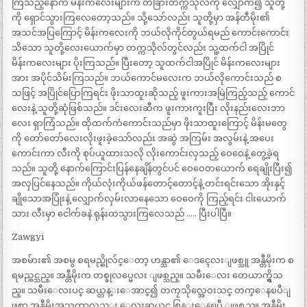
ကြသည့်နောက် မိန်းကလေးများက တခြားတက္ကသိုလ်ကို လျှောက်၍ သူတို့
ကို ရှောင်သွားကြလေတော့သည်။ သို့သော်လည်း သူတို့မှာ အန်တီမိုး၏
အသင်အပြကြောင့် မိန်းကလေးကို ဘယ်လိုကိုင်တွယ်ရမည် ကောင်းကောင်း
သိသော သူတို့လေးယောက်မှာ တက္ကသိုလ်တွင်လည်း သူ့ထက်ငါ အပြိုင်
မိန်းကလေးများ ပိုးကြသည်။ ပြီးတော့ သူထက်ငါအပြိုင် မိန်းကလေးများ
အား အပိုင်သိမ်းကြသည်။ ဘယ်ကောင်မလေးက ဘယ်လိုကောင်းသည် စ
သဖြင့် အပြိုင်ပြောကြရင်း ဖိုးသာထူးဆိုသည့် ဖူးကားအမြဲကြည့်သည့် ကောင်
လေးနဲ့ သူတို့ဆုံဖြစ်သည်။ ဒင်းလေးဆီက ဖူးကားကူးပြီး လိုးနည်းလေးဘာ
လေး ရှာကြံသည်။ ထိုထက်ကံကောင်းသည်မှာ ဖိုးသာထူးကြောင့် မိန်းမတွေ
ကို တော်တော်လေးလိုးဖူးခဲ့သော်လည်း အဆွဲ အကြမ်း အလွမ်းနဲ့ အပေး
ကောင်းကာ လီးကို စုပ်ယူထားသလို လိုးကောင်းလှသည့် ဝေဝေနဲ့ တွေ့ခဲ့ရ
သည်။ သူတို့ နောက်ကြောင်းပြန်နေချိန်တွင်ပင် ဝေဝေတယောက် ရေချိုးပြီး၍
အလှပြင်နေသည်။ ကိုယ်လုံးကိုယ်ဖန်တောင့်တောင့်နဲ့ တင်းရင်းသော အိုးနှင့်
ချိုသောအပြုံးနဲ့ လျှောက်လှမ်းလာနေသော ဝေဝေကို ကြည့်ရင်း ငါးယောက်
သား လီးမှာ ငေါက်ခနဲ ရုန်းထသွားကြလေသည် ….. ပြီးပါပြီ။
Zawgyi
အစမ်ား၏ အစမွ စရမည္ဆိုလ်င္ေတာ့ ဟန္သာ၏ ေဒၚေလးျဖစ္သူ အန္တီမိုးက စ
ရမည္ထင္သည္။ အန္တီမိုးက တစ္ခုလပ္မေလး ျဖစ္သည္။ သမီးေလး တေယာက္ရွိသ
ည္။ သမီးေလးပင္ ဆယ္တန္းေအာင္၍ တကၠသိုလ္အေဝးသင္ တက္ေနၿပီျ
ဖစ္ရာ အန္တီမိုးအသက္မွာလည္း ေလးဆယ္ပင္ စြန္းေနၿပီ ျဖစ္သည္။ အန္တီမိုး