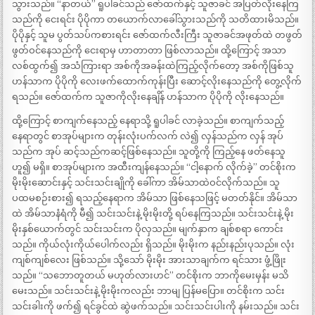
သွားသည်။ “နာတယ်” ရူပါခင်သည် ဇော်ထက်နှင့် သူဇာခင် အပြတ်လိုးနေကြ
သည်ကို ငေးရင်း ပိုပိုကာ တယောက်လာခေါ်သွားသည်ကို သတိထားမိသည်။
ပိုပိုနှင့် သူမ ပွတ်သပ်ကစားရင်း ဇော်ထက်လီးကြီး သူဇာခင်အဖုတ်ထဲ တဖွတ်
ဖွတ်ဝင်နေသည်ကို ငေးရာမှ ဟာတာတာ ဖြစ်လာသည်။ ထို့ကြောင့် အသာ
လစ်ထွက်၍ အသံကြားရာ အစ်ကိုအခန်းထဲကြည့်လိုက်တော့ အစ်ကိုဖြစ်သူ
ဟန်သာက ပိုပိုကို လေးဖက်ထောက်ကုန်းပြီး ဆောင့်လိုးနေသည်ကို တွေ့လိုက်
ရသည်။ ဇော်ထက်က သူဇာကိုလိုးနေချိန် ဟန်သာက ပိုပိုကို လိုးနေသည်။
ထို့ကြောင့် စာကျက်နေသည့် နေရာသို့ ရူပါခင် လာခဲ့သည်။ စာကျက်သည့်
နေရာတွင် စာအုပ်များက တုန်းလုံးပက်လက် လဲ၍ လှန်သည်က လှန် အုပ်
သည်က အုပ် ဆင့်သည်ကဆင့်ဖြစ်နေသည်။ သူတို့ကို ကြည့်နေ ဖတ်နေသူ
ဟူ၍ မရှိ။ စာအုပ်များက အထီးကျန်နေသည်။ “ငါ့နောက် လိုက်ခဲ့” တင်စိုးက
မိုးမိုးဆောင်းနှင့် သင်းသင်းချိုကို ခေါ်ကာ အိမ်သာထဲဝင်လိုက်သည်။ သူ
ပထမစဉ်းစား၍ ရသည့်နေရာက အိမ်သာ ဖြစ်နေသဖြင့် မတတ်နိုင်။ အိမ်သာ
ထဲ အိမ်သာနံရံကို မီ၍ သင်းသင်းနဲ့ မိုးမိုးတို့ ရပ်နေကြသည်။ သင်းသင်းနဲ့ မိုး
မိုးနှစ်ယောက်တွင် သင်းသင်းက ပိုလှသည်။ မျက်နှာက ချစ်စရာ ကောင်း
သည်။ ကိုယ်လုံးကိုယ်ပေါက်လည်း ရှိသည်။ မိုးမိုးက နည်းနည်းပုသည်။ လုံး
ကျစ်ကျစ်လေး ဖြစ်သည်။ သို့သော် မိုးမိုး အားသာချက်က ရင်သား ဖွံ့ဖြိုး
သည်။ “သဘောတူတယ် မဟုတ်လားဟင်” တင်စိုးက ဘာကိုမေးမှန်း မသိ
မေးသည်။ သင်းသင်းနဲ့ မိုးမိုးကလည်း ဘာမျ ပြန်မပြော။ တင်စိုးက သင်း
သင်းခါးကို ဖက်၍ ရင်ခွင်ထဲ ဆွဲဖက်သည်။ သင်းသင်းပါးကို နမ်းသည်။ သင်း