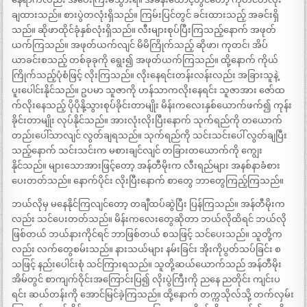
ချထားသည်။ စားပွဲတလုံးရှိသည်။ ကြမ်းပြင်တွင် ခင်းထားသည့် အခင်းရှိ
သည်။ ဆိုဖာထိုင်ခုံနှစ်လုံးရှိသည်။ လီးများစုပ်ပြီးကြသည့်နောက် အဖုတ်
ယက်ကြသည်။ အဖုတ်ယက်လျင် မိမိကြိုက်သည့် ဆိုဖာ၊ ကုတင်၊ အိပ်
ယာခင်းစသည့် တစ်ခုခုကို ရွေး၍ အဖုတ်ယက်ကြသည်။ ထို့နောက် ကိုယ်
ကြိုက်သည့်ပုံစံဖြင့် လိုးကြသည်။ လိုးနေရင်းတန်းလန်းလည်း အခြားသူနဲ့
ပူးပေါင်းနိုင်သည်။ ဥပမာ သူဇာကို ဟန်သာကလိုးနေရင်း သူဇာအား ဇော်ထ
က်လိုးနေသည့် ပိုပိုနို့သွားစုပ်ခိုင်းတာမျိုး မိန်းကလေးနှစ်ယောက်ဖက်၍ ကုန်း
ခိုင်းတာမျိုး လုပ်နိုင်သည်။ အားလုံးလိုးပြီးနောက် သုက်ရည်ကို တယောက်
တည်းပေါ်သာလျင် လွတ်ချရသည်။ သုက်ရည်ကို သင်းသင်းပေါ် လွတ်ချပြီး
သည့်နောက် သင်းသင်းက မစားချင်လျင် တခြားတယောက်ကို ကျွေး
နိုင်သည်။ များသောအားဖြင့်တော့ အန်တီမိုးက လီးရည်များ အနစ်နာခံစား
ပေးတတ်သည်။ နောက်ပိုင်း လိုးပြီးနောက် စာတွေ ဘာတွေကြည့်ကြသည်။
ဘယ်လိုမှ မနေနိုင်ကြလျင်တော့ တချီထပ်ဆွဲပြီး ပြန်ကြသည်။ အန်တီမိုးက
လည်း သင်ပေးတတ်သည်။ မိန်းကလေးတွေဆိုတာ ဘယ်လိုထိရင် ဘယ်လို
ဖြစ်တယ် ဘယ်နားကိုင်ရင် ဘာဖြစ်တယ် စသဖြင့် သင်ပေးသည်။ သူတို့က
လည်း လက်တွေစမ်းသည်။ နားသယ်များ နမ်းခြင်း အိုးကိုပွတ်သပ်ခြင်း စ
သဖြင့် နည်းပေါင်းစုံ သင်ကြားရသည်။ သူတို့ဆယ်ယောက်သည် အန်တီမိုး
အိမ်တွင် စာကျက်ဝိုင်းအကြောင်းပြ၍ လိုးပွဲကြီးကို ညနေ ညတိုင်း ကျင်းပ
ရင်း ဆယ်တန်းကို အောင်မြင်ခဲ့ကြသည်။ ထို့နောက် တက္ကသိုလ်သို့ တက်လှမ်း