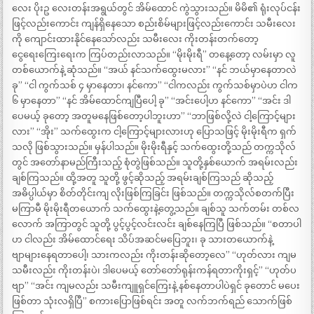
လေး ပိုးဥ လေးတန်းအရွယ်တွင် အိမ်ထောင် ကွဲသွားသည်။ မိမိ၏ ရုံးလုပ်ငန်း
ဖြင့်လည်းကောင်း ကျန်ရှိနေသော စည်းစိမ်များဖြင့်လည်းကောင်း သမီးလေး
ကို ကျောင်းထားနိုင်နေသော်လည်း သမီးလေး ကိုးတန်းတက်တော့
ငွေရေးကြေးရေးက ကြပ်တည်းလာသည်။ “မိုးမိုးရီ” တနေ့တော့ လမ်းမှာ လူ
တစ်ယောက်နဲ့ ဆုံသည်။ “အယ် နင်သက်ထွေးမလား” “နင် ဘယ်မှာနေတာလဲ
ခု” “ငါ ကွက်သစ် ၄ မှာနေတာ၊ နင်ကော” “ငါကလည်း ကွက်သစ်မှာပဲဟ ငါက
၆ မှာနေတာ” “နင် အိမ်ထောင်ကျပြီပေါ့ ခု” “အင်းပေါ့ဟ နင်ကော” “အင်း ဒါ
ပေမယ့် ခုတော့ အတူမနေဖြစ်တော့ပါဘူးဟာ” “ဘာဖြစ်လို့လဲ ငါ့ကြောင့်များ
လား” “အိုး” သက်ထွေးက ငါ့ကြောင့်များလားဟု ပြောသဖြင့် မိုးမိုးရီက ရှက်
သလို ဖြစ်သွားသည်။ မှန်ပါသည်။ မိုးမိုးရီနှင့် သက်ထွေးတို့သည် တက္ကသိုလ်
တွင် အတော်နာမည်ကြီးသည့် စုံတွဲဖြစ်သည်။ သူတို့နှစ်ယောက် အရမ်းလည်း
ချစ်ကြသည်။ ထို့အတူ သူတို့ ဖွင့်ဆိုသည့် အရမ်းချစ်ကြသည် ဆိုသည့်
အဓိပ္ပါယ်မှာ စိတ်တိုင်းကျ လိုးဖြစ်ကြခြင်း ဖြစ်သည်။ တက္ကသိုလ်စတက်ပြီး
မကြာမီ မိုးမိုးရီတယောက် သက်ထွေးနဲ့တွေ့သည်။ ချစ်သူ သက်တမ်း တစ်လ
လောက် အကြာတွင် သူတို့ ပွင့်ပွင့်လင်းလင်း ချစ်နေကြပြီ ဖြစ်သည်။ “စတာပါ
ဟ ငါလည်း အိမ်ထောင်ရေး သိပ်အဆင်မပြေဘူး၊ ခု သားတယောက်နဲ့
ဗျာများနေရတာပေါ့၊ သားကလည်း ကိုးတန်းဆိုတော့လေ” “ဟုတ်လား ကျမ
သမီးလည်း ကိုးတန်းပဲ၊ ဒါပေမယ့် တော်တော်ရုန်းကန်ရတာကိုးရှင့်” “ဟုတ်ပ
ဗျာ” “အင်း ကျမလည်း သမီးကျူရှင်ကြေးနဲ့ နစ်နေတာပါပဲရှင် ခုတောင် မပေး
ဖြစ်တာ သုံးလရှိပြီ” စကားပြောဖြစ်ရင်း အတူ လက်ဘက်ရည် သောက်ဖြစ်