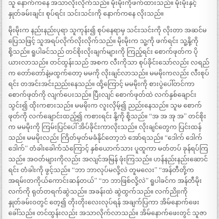
သူ နောက်ကနေ အသာလိုးလိုက်သည်။ မိုးမိုးကိုဖက်ထားသည်။ မိုးမိုးနှင့်
နှုတ်ခမ်းချင်း စုပ်ရင်း သင်းသင်းကို နောက်ကနေ လိုးသည်။
မိုးမိုးက နည်းနည်းပုရာ သူကုန်း၍ စုပ်နေရာမှ သင်းသင်းကို လိုးတာ အဆင်မ
ပြေသဖြင့် သူအရပ်လိုက်လိုးလိုက်သည်။ မိုးမိုးက သူ့ကို ဖက်ရင်း သူ့နို့ကို
စို့သည်။ ရူပါခင်သည် တင်စိုးလိုးချက်များကို ကြည့်ရင်း စောက်ဖုတ်က ပို
ယားလာသည်။ တင်ထွန်းသည် အစက လီးကိုသာ စုပ်ခိုင်းသော်လည်း လရည်
က တော်တော်နဲ့မထွက်တော့ မမကို လိုးချင်လာသည်။ မမမိုးကလည်း လီးစုပ်
ရင်း တအင်းအင်းညည်းနေသည်။ ထို့ကြောင့် မမမိုးကို စားပွဲပေါ်တင်ကာ
စောက်ဖုတ်ကို လျက်ပေးသည်။ ပြီးလျင် စောက်ဖုတ်ထဲ လက်နှစ်ချောင်း
သွင်း၍ ထိုးကစားသည်။ မမမိုးက လူးလှိမ့်၍ ညည်းနေသည်။ သူမ စောက်
ဖုတ်ကို လက်ချောင်းထည့်၍ ကစားရင်း နို့ကို စို့သည်။ “အ အ အု အ” တင်စိုး
က မမမိုးကို ကြမ်းပြင်ပေါ် အိပ်ခိုင်းကာလိုးသည်။ လိုးချင်တွေက ပြင်းထန်
သည်။ မမမိုးလည်း ကြိတ်မှတ်မခံနိုင်တော့ဘဲ အော်ရသည်။ “ဒေါက် ဒေါက်
ဒေါက်” တံခါးခေါက်သံကြောင့် နှစ်ယောက်သား ပူထူကာ မတ်တပ် ခုန်ရပ်ကြ
သည်။ အဝတ်များကိုလည်း အလျင်အမြန် ဖုံးကြသည်။ ဟန်နည်းနည်းဆောင်
ရင်း တံခါးကို ဖွင့်သည်။ “ဘာ ဘာလုပ်မလို့လဲ တူမလေး” “အန်တီတို့က
အရမ်းတကိုယ်ကောင်းဆန်တယ်” “ဘ ဘာဖြစ်လို့လဲ” ရူပါခင်က အန်တီမိုး
လက်ကို ရုတ်တရက်ဆွဲသည်။ အခန်းထဲ ဆွဲထွက်သည်။ လက်ညိုးကို
နှုတ်ခမ်းဝတွင် တေ့၍ တိုးတိုးလေးလုပ်ရန် အချက်ပြကာ အိမ်နောက်ဖေး
ခေါ်သည်။ တင်ထွန်းလည်း အသာလိုက်လာသည်။ အိမ်နောက်ဖေးတွင် သူဇာ