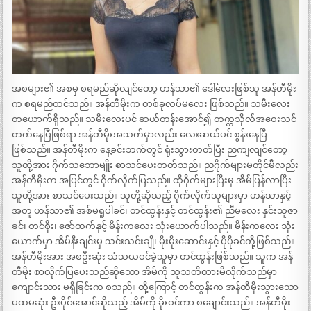
အစများ၏ အစမှ စရမည်ဆိုလျင်တော့ ဟန်သာ၏ ဒေါ်လေးဖြစ်သူ အန်တီမိုး
က စရမည်ထင်သည်။ အန်တီမိုးက တစ်ခုလပ်မလေး ဖြစ်သည်။ သမီးလေး
တယောက်ရှိသည်။ သမီးလေးပင် ဆယ်တန်းအောင်၍ တက္ကသိုလ်အဝေးသင်
တက်နေပြီဖြစ်ရာ အန်တီမိုးအသက်မှာလည်း လေးဆယ်ပင် စွန်းနေပြီ
ဖြစ်သည်။ အန်တီမိုးက နေ့ခင်းဘက်တွင် ရုံးသွားတတ်ပြီး ညကျလျင်တော့
သူတို့အား ဂိုက်သဘောမျိုး စာသင်ပေးတတ်သည်။ ညဂိုက်များမတိုင်မီလည်း
အန်တီမိုးက အပြင်တွင် ဂိုက်လိုက်ပြသည်။ ထိုဂိုက်များပြီးမှ အိမ်ပြန်လာပြီး
သူတို့အား စာသင်ပေးသည်။ သူတို့ဆိုသည့် ဂိုက်လိုက်သူများမှာ ဟန်သာနှင့်
အတူ ဟန်သာ၏ အစ်မရူပါခင်၊ တင်ထွန်းနှင့် တင်ထွန်း၏ ညီမလေး နှင်းသူဇာ
ခင်၊ တင်စိုး၊ ဇော်ထက်နှင့် မိန်းကလေး သုံးယောက်ပါသည်။ မိန်းကလေး သုံး
ယောက်မှာ အိမ်နီးချင်းမှ သင်းသင်းချို၊ မိုးမိုးဆောင်းနှင့် ပိုပိုခင်တို့ဖြစ်သည်။
အန်တီမိုးအား အစဦးဆုံး သံသယဝင်ခဲ့သူမှာ တင်ထွန်းဖြစ်သည်။ သူက အန်
တီမိုး စာလိုက်ပြပေးသည်ဆိုသော အိမ်ကို သူသတိထားမိလိုက်သည်မှာ
ကျောင်းသား မရှိခြင်းက စသည်။ ထို့ကြောင့် တင်ထွန်းက အန်တီမိုးသွားသော
ပထမဆုံး ဦးပိုင်အောင်ဆိုသည့် အိမ်ကို ခိုးဝင်ကာ စချောင်းသည်။ အန်တီမိုး