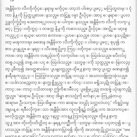
အန္တီမိုးက လီးကိုကိုင္ေနရာမွ မကိုင္ေတာ့ဘဲ ပါးစပ္ျဖင့္ မလြတ္စတမ္း ငုံ
ကာ နို႔ကို ပြတ္သပ္ကစားေနသည္။ တင္ထြန္းမွာ ဦးပိုင္ေအာင္ ေနရာေျပးဝ
င္ယူလိုက္ခ်င္စိတ္ အေတာ္ကေလးပင္ ေပါက္ေနသည္။ အန္တီမိုးက လီးကို လက္ျ
ဖင့္ ကြင္းတိုက္ရင္း တဖက္က နို႔ကို ကစားသည္။ ဦးပိုင္ေအာင္ကို ေမာ့ၾ
ကည့္ရင္း ရယ္ေမာကာ စကားေျပာေနသည္။ ဘာေျပာေနသည္ကိုေ
တာ့ မၾကားရ။ ခဏေန အန္တီမိုးက လီးကိုကိုင္ရင္း ပါးစပ္ျဖင့္ စုပ္၍ က
စားျပန္သည္။ ေနရင္း လီးအစုပ္လိုက္ ကြင္းတိုက္ေပးသည္။ အေတာ္ၾ
ကာေတာ့ အန္တီမိုးက လရည္မ်ားကို လက္ဝါးေပၚ ေထြးခ်သည္။ ၿပီးလ်င္
တစ္ရႉးယူ၍ တစ္ရႉးေပၚ ေထြးခ်သည္။ ႏႈတ္ခမ္းကို သုတ္သည္။ ေခြးလည္ပ
တ္ျဖဳတ္၍ အဝတ္အစားမ်ား ျပန္ဝတ္သည္။ ထို႔ေနာက္ အလွျပင္ကာ ခဏနား၍
နာရီၾကည့္ရင္း ထြက္သြားသည္။ တင္ထြန္းလည္း အသာလစ္ထြက္လာခဲ့သည္။
ေသခ်ာသည္ကေတာ့ ေနာက္တစ္အိမ္လည္း ေက်ာင္းသား မရွိသည္ကို တင္ထြန္းေ
ကာင္းေကာင္းသိထားရာ ဤကိစၥမ်ိဳးပင္ ျဖစ္လိမ့္မည္ဟု တထစ္ခ် ယုံၾကည္လို
က္သည္။ “ဆရာမ ဦးပိုင္ေအာင္ အိမ္မွာ စာသင္ပုံကို က်ေနာ္ေတြ႕ခဲ့တယ္
ဆရာမ၊ ဦးသက္ေထြးအိမ္မွာေကာ ဆရာမ ဘယ္လို သင္တာလဲဟင္” က်ဴရွင္မ်ားမွ
အျပန္ ေရခ်ိဳးလိုက္ေသာ အန္တီမိုးအား လူလစ္ခ်ိန္၌ တင္ထြန္းက အသာကပ္ေ
မးလိုက္သည္။ အန္တီမိုးက နည္းနည္းလန္႔သြားပုံရသည္။ ထို႔ေနာက္
သူ႔အား တိုးတိုးတိတ္တိတ္ ေနရန္ လက္ညိဳးကို ႏႈတ္ခမ္းဖ်ားေပၚတင္၍ ေျ
ပာသည္။ တင္ထြန္းက အန္တီမိုးနားကပ္သြား၍ အိုးကို အသာဆုပ္ကိုင္ထားသည္။ “မမ
မနက္ဖန္ ေရွာင္တခင္ခြင့္တိုင္မယ္မဟုတ္လား၊ က်ေနာ္လည္း ေက်ာင္းပ်က္ခြင့္ တိုင္ရမ