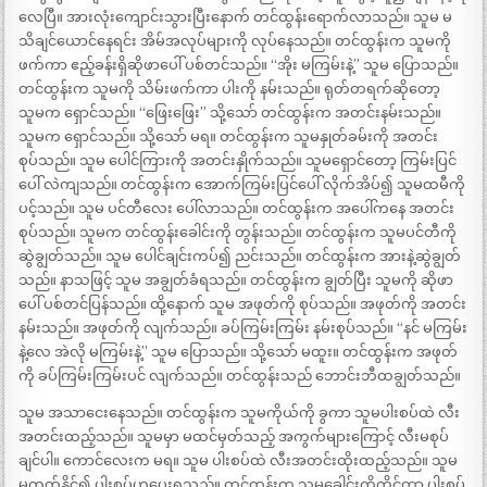
လေပြီ။ အားလုံးကျောင်းသွားပြီးနောက် တင်ထွန်းရောက်လာသည်။ သူမ မ
သိချင်ယောင်နေရင်း အိမ်အလုပ်များကို လုပ်နေသည်။ တင်ထွန်းက သူမကို
ဖက်ကာ ဧည့်ခန်းရှိဆိုဖာပေါ် ပစ်တင်သည်။ “အိုး မကြမ်းနဲ့” သူမ ပြောသည်။
တင်ထွန်းက သူမကို သိမ်းဖက်ကာ ပါးကို နမ်းသည်။ ရုတ်တရက်ဆိုတော့
သူမက ရှောင်သည်။ “ဖြေးဖြေး” သို့သော် တင်ထွန်းက အတင်းနမ်းသည်။
သူမက ရှောင်သည်။ သို့သော် မရ။ တင်ထွန်းက သူမနှုတ်ခမ်းကို အတင်း
စုပ်သည်။ သူမ ပေါင်ကြားကို အတင်းနှိုက်သည်။ သူမရှောင်တော့ ကြမ်းပြင်
ပေါ် လဲကျသည်။ တင်ထွန်းက အောက်ကြမ်းပြင်ပေါ် လိုက်အိပ်၍ သူမထမီကို
ပင့်သည်။ သူမ ပင်တီလေး ပေါ်လာသည်။ တင်ထွန်းက အပေါ်ကနေ အတင်း
စုပ်သည်။ သူမက တင်ထွန်းခေါင်းကို တွန်းသည်။ တင်ထွန်းက သူမပင်တီကို
ဆွဲချွတ်သည်။ သူမ ပေါင်ချင်းကပ်၍ ညင်းသည်။ တင်ထွန်းက အားနဲ့ဆွဲချွတ်
သည်။ နာသဖြင့် သူမ အချွတ်ခံရသည်။ တင်ထွန်းက ချွတ်ပြီး သူမကို ဆိုဖာ
ပေါ် ပစ်တင်ပြန်သည်။ ထို့နောက် သူမ အဖုတ်ကို စုပ်သည်။ အဖုတ်ကို အတင်း
နမ်းသည်။ အဖုတ်ကို လျက်သည်။ ခပ်ကြမ်းကြမ်း နမ်းစုပ်သည်။ “နင် မကြမ်း
နဲ့လေ အဲလို မကြမ်းနဲ့” သူမ ပြောသည်။ သို့သော် မထူး။ တင်ထွန်းက အဖုတ်
ကို ခပ်ကြမ်းကြမ်းပင် လျက်သည်။ တင်ထွန်းသည် ဘောင်းဘီထချွတ်သည်။
သူမ အသာငေးနေသည်။ တင်ထွန်းက သူမကိုယ်ကို ခွကာ သူမပါးစပ်ထဲ လီး
အတင်းထည့်သည်။ သူမမှာ မထင်မှတ်သည့် အကွက်များကြောင့် လီးမစုပ်
ချင်ပါ။ ကောင်လေးက မရ။ သူမ ပါးစပ်ထဲ လီးအတင်းထိုးထည့်သည်။ သူမ
မတတ်နိုင်၍ ပါးစပ်ဟပေးရသည်။ တင်ထွန်းက သူမခေါင်းကိုကိုင်ကာ ပါးစပ်