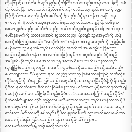
ထို့ကြောင့် ဘော်လီပင် နည်းနည်းဆိုက်ကြီး ဝတ်ရသည်။ ဟန်သာက နို့ကို အစုံ
လိုက်ကိုင်ပြီး ကစားသည်။ နို့သီးခေါင်းကို ကလိသည်။ နို့သီးခေါင်းကို လျှာ
ဖြင့် ဝှိုက်ကစားသည်။ နို့သီးခေါင်းကို စို့သည်။ ပိုပိုမှာ ဟန်သာအပြုအမူ
ကြောင့် ခါးများပင် ကော့နေအောင် ခံရသည်။ ဟန်သာက နို့စို့ပြီး ထမိန်ကို
အသာချွတ်သည်။ ပင်တီကိုလည်း တပါတည်းချွတ်ချသည်။ ထို့နောက် သူမ
ပေါင်နှစ်ဖက်ကို ကားနေအောင် ဆွဲကားသည်။ ပြီးလျင် သူမအဖုတ်ကို ဟန်
သာ စိုက်ကြည့်နေသည်။ “လှလိုက်တာ” ဟန်သာက သူမအဖုတ်ကို ကြည့်ရင်း
ပြောတော့ သူမ ရှက်မိသည်။ လက်ဖြင့် အဖုတ်ကို အုပ်မလို့ပင် ဖြစ်သွား
သည်။ သို့သော် ဟန်သာက လက်ဝါးဖြင့် အုပ်ကာ စပွတ်သည်။ ပိုပိုသည်
အပျိုစင်ဖြစ်သည်။ ခုမှ အသက် ၁၅ နှစ်သာ ရှိသေးသည်။ ဟန်သာလည်း
လူပျိုဖြစ်သည်။ သူလည်း အသက် ၁၄ နှစ်သာ ရှိသေးသည်။ သို့သော်လည်း
ယောက်ျားသားပီပီ ဖူးကားများ ကြည့်ဖူးထားသူ ဖြစ်သောကြောင့် ဘယ်လိုစ
ကိုင်ရမည်ကို သိနေခြင်း ဖြစ်သည်။ အဖုတ်ကို အသာပွတ်ပြီး ပိုပိုနို့ကို စို့သည်။
ပိုပိုက မျက်လုံးလေးမှိတ်ရင်း ငြိမ်ခံနေသည်။ ဟန်သာက ပိုပိုစောက်ဖုတ်၏ ဂျီ
စပေါ့ကို လက်ခလယ်ဖြင့်ထိသည်။ ပိုပိုက အံလေးအသာကြိတ်သည်။ ပိုပို၏
ဗိုက်ခေါက်များက လှိုင်းတွန့်လေး မသိမသာထထသွားသည်။ ဟန်သာက ပိုပို
စောက်ဖုတ်၏ ဂျီစပေါ့ကို ကလိရင်း နို့ကို စို့သည်။ နောက် အသာလေး လျှော
ဆင်းကာ ဗိုက်သားကို စုပ်သည်။ ပိုပိုက နှုတ်ခမ်းကို သွားတက်လေးဖော်ကာ
အသာကိုက်ရင်း ငြိမ်နေသည်။ ဟန်သာက ပိုပိုပေါင်ကြားထဲ
လေးဖက်ထောက်၍ ကုန်းနေလိုက်သည်။