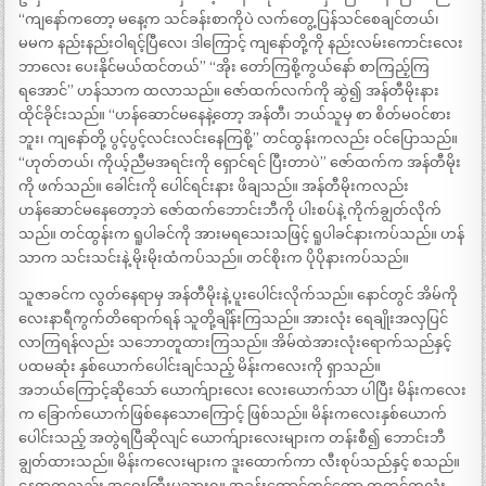
“ကျနော်ကတော့ မနေ့က သင်ခန်းစာကိုပဲ လက်တွေ့ပြန်သင်စေချင်တယ်၊
မမက နည်းနည်းဝါရင့်ပြီလေ၊ ဒါကြောင့် ကျနော်တို့ကို နည်းလမ်းကောင်းလေး
ဘာလေး ပေးနိုင်မယ်ထင်တယ်” “အိုး တော်ကြစို့ကွယ်နော် စာကြည့်ကြ
ရအောင်” ဟန်သာက ထလာသည်။ ဇော်ထက်လက်ကို ဆွဲ၍ အန်တီမိုးနား
ထိုင်ခိုင်းသည်။ “ဟန်ဆောင်မနေနဲ့တော့ အန်တီ၊ ဘယ်သူမှ စာ စိတ်မဝင်စား
ဘူး၊ ကျနော်တို့ ပွင့်ပွင့်လင်းလင်းနေကြစို့” တင်ထွန်းကလည်း ဝင်ပြောသည်။
“ဟုတ်တယ်၊ ကိုယ့်ညီမအရင်းကို ရှောင်ရင် ပြီးတာပဲ” ဇော်ထက်က အန်တီမိုး
ကို ဖက်သည်။ ခေါင်းကို ပေါင်ရင်းနား ဖိချသည်။ အန်တီမိုးကလည်း
ဟန်ဆောင်မနေတော့ဘဲ ဇော်ထက်ဘောင်းဘီကို ပါးစပ်နဲ့ ကိုက်ချွတ်လိုက်
သည်။ တင်ထွန်းက ရူပါခင်ကို အားမရသေးသဖြင့် ရူပါခင်နားကပ်သည်။ ဟန်
သာက သင်းသင်းနဲ့ မိုးမိုးထံကပ်သည်။ တင်စိုးက ပိုပိုနားကပ်သည်။
သူဇာခင်က လွတ်နေရာမှ အန်တီမိုးနဲ့ ပူးပေါင်းလိုက်သည်။ နောင်တွင် အိမ်ကို
လေးနာရီကွက်တိရောက်ရန် သူတို့ချိန်းကြသည်။ အားလုံး ရေချိုးအလှပြင်
လာကြရန်လည်း သဘောတူထားကြသည်။ အိမ်ထဲအားလုံးရောက်သည်နှင့်
ပထမဆုံး နှစ်ယောက်ပေါင်းချင်သည့် မိန်းကလေးကို ရှာသည်။
အဘယ်ကြောင့်ဆိုသော် ယောက်ျားလေး လေးယောက်သာ ပါပြီး မိန်းကလေး
က ခြောက်ယောက်ဖြစ်နေသောကြောင့် ဖြစ်သည်။ မိန်းကလေးနှစ်ယောက်
ပေါင်းသည့် အတွဲရပြီဆိုလျင် ယောက်ျားလေးများက တန်းစီ၍ ဘောင်းဘီ
ချွတ်ထားသည်။ မိန်းကလေးများက ဒူးထောက်ကာ လီးစုပ်သည်နှင့် စသည်။
နေရာကလည်း အဝေးကြီးမသွားရ။ အခန်းထောင့်တွင်တော့ ကုတင်တလုံး