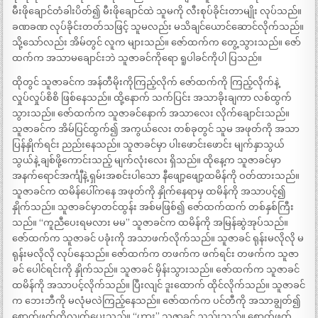
မီးဖိုချောင်တံခါးပိတ်၍ မီးဖိုချောင်ထဲ သူမကို လီးစုပ်ခိုင်းတာမျိုး လုပ်သည်။
ခဏခဏ လုပ်ခိုင်းတတ်သဖြင့် သူမလည်း မသိချင်ယောင်ဆောင်လိုက်သည်။
သို့သော်လည်း အိမ်တွင် လူက များသည်။ ဇော်ထက်က တွေ့သွားသည်။ ဇော်
ထက်က အသာမချောင်းဘဲ သူဇာခင်ကိုရော ရူပါခင်ကိုပါ ပြသည်။
ထိုတွင် သူဇာခင်က အန်တီမိုးကိုကြည့်လိုက် ဇော်ထက်ကို ကြည့်လိုက်နဲ့
လှုပ်လှုပ်စိစိ ဖြစ်နေသည်။ ထို့နောက် သက်ပြင်း အသာခိုးချကာ လစ်ထွက်
သွားသည်။ ဇော်ထက်က သူဇာခင်နောက် အသာလေး လိုက်ချောင်းသည်။
သူဇာခင်က အိမ်ပြင်ထွက်၍ အကွယ်လေး တစ်ခုတွင် သူမ အဖုတ်ကို အသာ
ပြန်နှိုက်ရင်း ညည်းနေသည်။ သူဇာခင်မှာ ပါးဖောင်းဖောင်း မျက်နှာသွယ်
သွယ်နဲ့ ချစ်ဖို့ကောင်းသည့် မျက်လုံးလေး ရှိသည်။ ထိုနေ့က သူဇာခင်မှာ
အနက်ရောင်အင်္ကျီနဲ့ ရှမ်းအစင်းပါသော နီဖျော့ဖျော့ထမိန်ကို ဝတ်ထားသည်။
သူဇာခင်က ထမိန်ပေါ်ကနေ အဖုတ်ကို နှိုက်နေရာမှ ထမိန်ကို အသာပင့်၍
နှိုက်သည်။ သူဇာခင်မှာတင်ထွန်း အစ်မဖြစ်၍ ဇော်ထက်ထက် တစ်နှစ်ကြီး
သည်။ “ကူညီပေးရမလား မမ” သူဇာခင်က ထမိန်ကို အမြန်ဆွဲအုပ်သည်။
ဇော်ထက်က သူဇာခင် ပခုံးကို အသာဖက်လိုက်သည်။ သူဇာခင် ရုန်းမလိုလို မ
ရုန်းမလိုလို လုပ်နေသည်။ ဇော်ထက်က တဖက်က ဖက်ရင်း တဖက်က သူဇာ
ခင် ပေါင်ရင်းကို နှိုက်သည်။ သူဇာခင် မှိန်းသွားသည်။ ဇော်ထက်က သူဇာခင်
ထမိန်ကို အသာပင့်လိုက်သည်။ ပြီးလျင် ဒူးထောက် ထိုင်လိုက်သည်။ သူဇာခင်
က ဘေးဘီကို မလုံမလဲကြည့်နေသည်။ ဇော်ထက်က ပင်တီကို အသာချွတ်၍
စောက်ဖုတ်ကိုလျက်ပေးသည်။ “ဟား” သူဇာခင် ညည်းသည်။ စောက်ဖုတ်