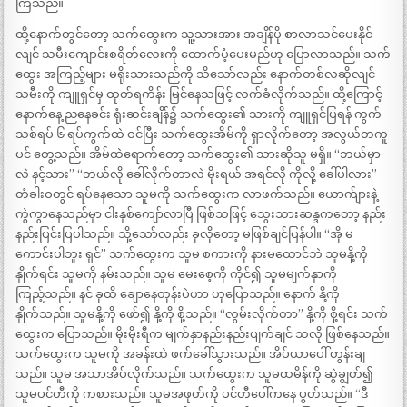
ကြသည်။
ထို့နောက်တွင်တော့ သက်ထွေးက သူ့သားအား အချိန်ပို စာလာသင်ပေးနိုင်
လျင် သမီးကျောင်းစရိတ်လေးကို ထောက်ပံ့ပေးမည်ဟု ပြောလာသည်။ သက်
ထွေး အကြည့်များ မရိုးသားသည်ကို သိသော်လည်း နောက်တစ်လဆိုလျင်
သမီးကို ကျူရှင်မှ ထုတ်ရကိန်း မြင်နေသဖြင့် လက်ခံလိုက်သည်။ ထို့ကြောင့်
နောက်နေ့ ညနေခင်း ရုံးဆင်းချိန်၌ သက်ထွေး၏ သားကို ကျူရှင်ပြရန် ကွက်
သစ်ရပ် ၆ ရပ်ကွက်ထဲ ဝင်ပြီး သက်ထွေးအိမ်ကို ရှာလိုက်တော့ အလွယ်တကူ
ပင် တွေ့သည်။ အိမ်ထဲရောက်တော့ သက်ထွေး၏ သားဆိုသူ မရှိ။ “ဘယ်မှာ
လဲ နင့်သား” “ဘယ်လို ခေါ်လိုက်တာလဲ မိုးရယ် အရင်လို ကိုလို့ ခေါ်ပါလား”
တံခါးဝတွင် ရပ်နေသော သူမကို သက်ထွေးက လာဖက်သည်။ ယောက်ျားနဲ့
ကွဲကွာနေသည်မှာ ငါးနှစ်ကျော်လာပြီ ဖြစ်သဖြင့် သွေးသားဆန္ဒကတော့ နည်း
နည်းပြင်းပြပါသည်။ သို့သော်လည်း ခုလိုတော့ မဖြစ်ချင်ပြန်ပါ။ “အို မ
ကောင်းပါဘူး ရှင်” သက်ထွေးက သူမ စကားကို နားမထောင်ဘဲ သူမနို့ကို
နှိုက်ရင်း သူမကို နမ်းသည်။ သူမ မေးစေ့ကို ကိုင်၍ သူမမျက်နှာကို
ကြည့်သည်။ နင် ခုထိ ချောနေတုန်းပဲဟာ ဟုပြောသည်။ နောက် နို့ကို
နှိုက်သည်။ သူမနို့ကို ဖော်၍ နို့ကို စို့သည်။ “လွမ်းလိုက်တာ” နို့ကို စို့ရင်း သက်
ထွေးက ပြောသည်။ မိုးမိုးရီက မျက်နှာနည်းနည်းပျက်ချင် သလို ဖြစ်နေသည်။
သက်ထွေးက သူမကို အခန်းထဲ ဖက်ခေါ်သွားသည်။ အိပ်ယာပေါ် တွန်းချ
သည်။ သူမ အသာအိပ်လိုက်သည်။ သက်ထွေးက သူမထမိန်ကို ဆွဲချွတ်၍
သူမပင်တီကို ကစားသည်။ သူမအဖုတ်ကို ပင်တီပေါ်ကနေ ပွတ်သည်။ “ဒီ