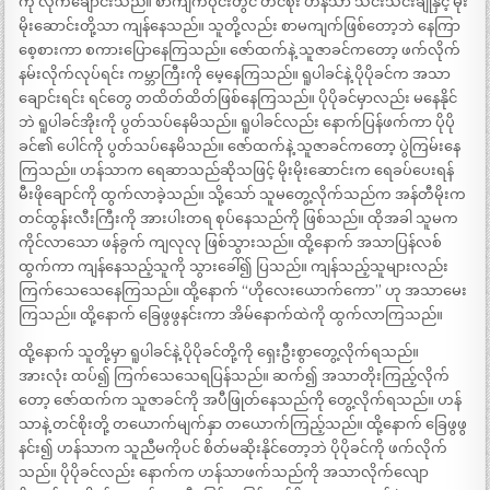
ကို လိုက်ချောင်းသည်။ စာကျက်ဝိုင်းတွင် တင်စိုး ဟန်သာ သင်းသင်းချိုနှင့် မိုး
မိုးဆောင်းတို့သာ ကျန်နေသည်။ သူတို့လည်း စာမကျက်ဖြစ်တော့ဘဲ နေကြာ
စေ့စားကာ စကားပြောနေကြသည်။ ဇော်ထက်နဲ့ သူဇာခင်ကတော့ ဖက်လိုက်
နမ်းလိုက်လုပ်ရင်း ကမ္ဘာကြီးကို မေ့နေကြသည်။ ရူပါခင်နဲ့ ပိုပိုခင်က အသာ
ချောင်းရင်း ရင်တွေ တထိတ်ထိတ်ဖြစ်နေကြသည်။ ပိုပိုခင်မှာလည်း မနေနိုင်
ဘဲ ရူပါခင်အိုးကို ပွတ်သပ်နေမိသည်။ ရူပါခင်လည်း နောက်ပြန်ဖက်ကာ ပိုပို
ခင်၏ ပေါင်ကို ပွတ်သပ်နေမိသည်။ ဇော်ထက်နဲ့ သူဇာခင်ကတော့ ပွဲကြမ်းနေ
ကြသည်။ ဟန်သာက ရေဆာသည်ဆိုသဖြင့် မိုးမိုးဆောင်းက ရေခပ်ပေးရန်
မီးဖိုချောင်ကို ထွက်လာခဲ့သည်။ သို့သော် သူမတွေ့လိုက်သည်က အန်တီမိုးက
တင်ထွန်းလီးကြီးကို အားပါးတရ စုပ်နေသည်ကို ဖြစ်သည်။ ထိုအခါ သူမက
ကိုင်လာသော ဖန်ခွက် ကျလုလု ဖြစ်သွားသည်။ ထို့နောက် အသာပြန်လစ်
ထွက်ကာ ကျန်နေသည့်သူကို သွားခေါ်၍ ပြသည်။ ကျန်သည့်သူများလည်း
ကြက်သေသေနေကြသည်။ ထို့နောက် “ဟိုလေးယောက်ကော” ဟု အသာမေး
ကြသည်။ ထို့နောက် ခြေဖွဖွနင်းကာ အိမ်နောက်ထဲကို ထွက်လာကြသည်။
ထို့နောက် သူတို့မှာ ရူပါခင်နဲ့ ပိုပိုခင်တို့ကို ရှေးဦးစွာတွေ့လိုက်ရသည်။
အားလုံး ထပ်၍ ကြက်သေသေရပြန်သည်။ ဆက်၍ အသာတိုးကြည့်လိုက်
တော့ ဇော်ထက်က သူဇာခင်ကို အပီဖြုတ်နေသည်ကို တွေ့လိုက်ရသည်။ ဟန်
သာနဲ့ တင်စိုးတို့ တယောက်မျက်နှာ တယောက်ကြည့်သည်။ ထို့နောက် ခြေဖွဖွ
နင်း၍ ဟန်သာက သူညီမကိုပင် စိတ်မဆိုးနိုင်တော့ဘဲ ပိုပိုခင်ကို ဖက်လိုက်
သည်။ ပိုပိုခင်လည်း နောက်က ဟန်သာဖက်သည်ကို အသာလိုက်လျော