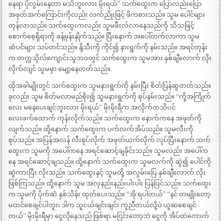
နေရာ ပိုလွမ်းနေတာ မသိဘူးလား မိုးရယ်” သက်ထွေးက ပြောလည်းပြော
အဖုတ်အက်ကြောင်းကိုလည်း လက်ညိုးဖြင့် ဖိကစားသည်။ သူမ ပေါင်များ
တုန်လာသည်။ သက်ထွေးကလည်း သူမဖီးလ်လာနေသည်ကို သိသဖြင့်
စောက်စေ့ရှိရာကို ခန့်မှန်းနှိုက်သည်။ ပြီးနောက် အပေါ်တက်လာကာ သူမ
ဆံပင်များ သပ်တင်သည်။ နို့သီးကို ကိုင်၍ နားရွက်ကို နမ်းသည်။ အရင်တုန်း
က တက္ကသိုလ်ကျောင်းသူဘဝတွင် သက်ထွေးက သူမအား နှစ်ချီလောက် လိုး
လိုက်လျင် သူမမှာ မျော့နေတတ်သည်။
ထိုအခါမျိုးတွင် သက်ထွေးက သူမနားရွက်ကို နမ်းပြီး စိတ်ပြန်ဆွတတ်သည်။
ခုလည်း သူမ စိတ်မလာမည်စိုး၍ သူမနားရွက်ကို စုပ်နမ်းသည်။ “ကို့အကြိုက်
လေး မနေပေးချင်ဘူးလား မိုးရယ်” မိုးမိုးရီက အလိုက်တသိပင်
လေးဖက်ထောက် ကုန်းလိုက်သည်။ သက်ထွေးက နောက်ကနေ အဖုတ်ကို
လျက်သည်။ ထို့နောက် သက်ထွေးက ပက်လက်အိပ်သည်။ သူမလီးကို
စုပ်သည်။ အပြန်အလန် လီးစုပ်လိုက် အဖုတ်ယက်လိုက် လုပ်ပြီးနောက် သက်
ထွေးက သူမကို အပေါ်ကနေ အရင်ဆောင့်ချခိုင်းသည်။ သူမလည်း အပေါ်က
နေ အရင်ဆောင့်ချသည်။ ထို့နောက် သက်ထွေးက သူမလက်ကို ဆွဲ၍ ပေါင်ကို
ဆွဲကားပြီး လိုးသည်။ သက်ထွေးနှင့် သူမတို့ အလွမ်းပြေ နှစ်ချီလောက် လိုး
ဖြစ်ကြသည်။ ထို့နောက် သူမ အလှနည်းနည်းပါးပါး ပြန်ပြင်သည်။ သက်ထွေး
က သူမကို ပိုက်ဆံ နှစ်သိန်း ထုတ်ပေးသည်။ “အို ရပါတယ်” “နင် တမျိုးတော့
မထင်စေချင်ပါဘူး၊ ဒါက သူငယ်ချင်းချင်း ကူညီတယ်လို့ပဲ ယူဆစေချင်
တယ်” မိုးမိုးရီမှာ ငွေလိုနေသည် ဖြစ်ရာ မငြင်းတော့ဘဲ ငွေကို အိပ်ထဲကောက်