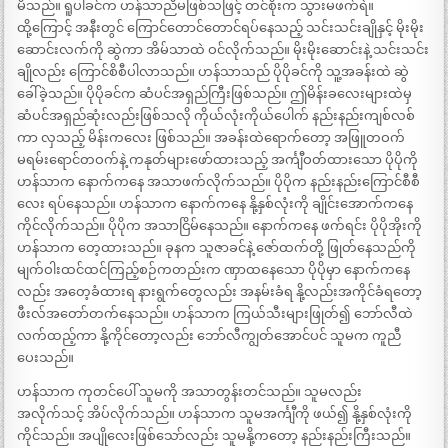
မိသည်။ ရူပါခင်က ဟန်သာညီမဖြစ်သဖြင့် တင်စိုးက သွားမဖက်ရဲ။
ထို့ကြောင့် အနီးတွင် ကြောင်တောင်တောင်ရပ်နေသည့် သင်းသင်းချိုနှင့် မိုးမိုး
ဆောင်းလက်ကို ဆွဲကာ အိမ်သာထဲ ဝင်လိုက်သည်။ မိုးမိုးဆောင်းနဲ့ သင်းသင်း
ချိုလည်း ကြောင်စိစီပါလာသည်။ ဟန်သာသည် ပိုပိုခင်ကို သူ့အခန်းထဲ ဆွဲ
ခေါ်ခဲ့သည်။ ပိုပိုခင်က ဆံပင်အရှည်ကြီးဖြစ်သည်။ ဤမိန်းခလေးများထဲမှ
ဆံပင်အရှည်ဆုံးလည်းဖြစ်သလို ကိုယ်လုံးကိုယ်ပေါက် နည်းနည်းကျစ်လစ်
ကာ လှသည့် မိန်းကလေး ဖြစ်သည်။ အခန်းထဲရောက်တော့ အဖြူတဝက်
မရမ်းရောင်တဝက်နဲ့ ကနုတ်များဖော်ထားသည့် အင်္ကျီဝတ်ထားသော ပိုပိုကို
ဟန်သာက နောက်ကနေ အသာဖက်လိုက်သည်။ ပိုပိုက နည်းနည်းကြောင်စီစီ
လေး ရပ်နေသည်။ ဟန်သာက နောက်ကနေ နို့နှစ်လုံးကို ချိုင်းအောက်ကနေ
ကိုင်လိုက်သည်။ ပိုပိုက အသာငြိမ်နေသည်။ နောက်ကနေ ဖက်ရင်း ပိုပိုအိုးကို
ဟန်သာက တေ့ထားသည်။ ခုနက သူဇာခင်နဲ့ ဇော်ထက်တို့ ဖြုတ်နေသည်ကို
မျက်ဝါးထင်ထင်ကြည့်စဉ်ကတည်းက ဏှာထနေသော ပိုပိုမှာ နောက်ကနေ
လည်း အတေ့ခံထားရ နားရွက်တွေလည်း အနမ်းခံရ နို့လည်းအကိုင်ခံရတော့
ဖီးလ်အတော်တက်နေသည်။ ဟန်သာက ကြယ်သီးများဖြုတ်၍ ဘော်လီထဲ
လက်ထည့်ကာ နို့ကိုင်တော့လည်း ဘော်လီကျွတ်အောင်ပင် သူမက ကူညီ
ပေးသည်။
ဟန်သာက ကုတင်ပေါ် သူမကို အသာတွန်းတင်သည်။ သူမလည်း
အလိုက်သင့် အိပ်လိုက်သည်။ ဟန်သာက သူမအင်္ကျီကို ဖယ်၍ နို့နှစ်လုံးကို
ကိုင်သည်။ အပျိုလေးဖြစ်သော်လည်း သူမနို့ကတော့ နည်းနည်းကြီးသည်။