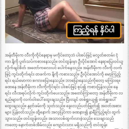
အန်တီမိုးက လီးကိုကိုင်နေရာမှ မကိုင်တော့ဘဲ ပါးစပ်ဖြင့် မလွတ်စတမ်း ငုံ
ကာ နို့ကို ပွတ်သပ်ကစားနေသည်။ တင်ထွန်းမှာ ဦးပိုင်အောင် နေရာပြေးဝင်ယူ
လိုက်ချင်စိတ် အတော်ကလေးပင် ပေါက်နေသည်။ အန်တီမိုးက လီးကို လက်
ဖြင့် ကွင်းတိုက်ရင်း တဖက်က နို့ကို ကစားသည်။ ဦးပိုင်အောင်ကို မော့ကြည့်
ရင်း ရယ်မောကာ စကားပြောနေသည်။ ဘာပြောနေသည်ကိုတော့ မကြားရ။
ခဏနေ အန်တီမိုးက လီးကိုကိုင်ရင်း ပါးစပ်ဖြင့် စုပ်၍ ကစားပြန်သည်။ နေ
ရင်း လီးအစုပ်လိုက် ကွင်းတိုက်ပေးသည်။ အတော်ကြာတော့ အန်တီမိုးက လ
ရည်များကို လက်ဝါးပေါ် ထွေးချသည်။ ပြီးလျင် တစ်ရှူးယူ၍ တစ်ရှူးပေါ်
ထွေးချသည်။ နှုတ်ခမ်းကို သုတ်သည်။ ခွေးလည်ပတ်ဖြုတ်၍ အဝတ်အစား
များ ပြန်ဝတ်သည်။ ထို့နောက် အလှပြင်ကာ ခဏနား၍ နာရီကြည့်ရင်း ထွက်
သွားသည်။ တင်ထွန်းလည်း အသာလစ်ထွက်လာခဲ့သည်။ သေချာသည်
ကတော့ နောက်တစ်အိမ်လည်း ကျောင်းသား မရှိသည်ကို တင်ထွန်း