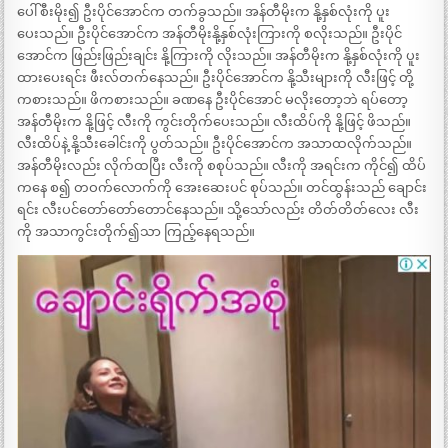
ပေါ် စီးမိုး၍ ဦးပိုင်အောင်က တက်ခွသည်။ အန်တီမိုးက နို့နှစ်လုံးကို ပူး
ပေးသည်။ ဦးပိုင်အောင်က အန်တီမိုးနို့နှစ်လုံးကြားကို စလိုးသည်။ ဦးပိုင်
အောင်က ဖြည်းဖြည်းချင်း နို့ကြားကို လိုးသည်။ အန်တီမိုးက နို့နှစ်လုံးကို ပူး
ထားပေးရင်း ဖီးလ်တက်နေသည်။ ဦးပိုင်အောင်က နို့သီးများကို လီးဖြင့် တို့
ကစားသည်။ ဖိကစားသည်။ ခဏနေ ဦးပိုင်အောင် မလိုးတော့ဘဲ ရပ်တော့
အန်တီမိုးက နို့ဖြင့် လီးကို ကွင်းတိုက်ပေးသည်။ လီးထိပ်ကို နို့ဖြင့် ဖိသည်။
လီးထိပ်နဲ့ နို့သီးခေါင်းကို ပွတ်သည်။ ဦးပိုင်အောင်က အသာထလိုက်သည်။
အန်တီမိုးလည်း လိုက်ထပြီး လီးကို စစုပ်သည်။ လီးကို အရင်းက ကိုင်၍ ထိပ်
ကနေ စ၍ တဝက်လောက်ကို အေးဆေးပင် စုပ်သည်။ တင်ထွန်းသည် ချောင်း
ရင်း လီးပင်တော်တော်တောင်နေသည်။ သို့သော်လည်း တိတ်တိတ်လေး လီး
ကို အသာကွင်းတိုက်၍သာ ကြည့်နေရသည်။