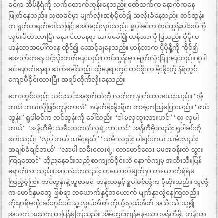
ခင်က အိမ်နံရံကို လက်ထောက်ကုန်းနေသည်။ ဇော်ထက်က နောက်ကနေ
ဖြုတ်နေသည်။ သူဇာခင်မှာ မျက်လုံးအစုံမှိတ်၍ အလိုးခံနေသည်။ တင်ထွန်း
က ရုတ်တရက်ဒေါသဖြင့် အော်မည်လုပ်သည်။ ရူပါခင်က တင်ထွန်းပါးစပ်ကို
လှမ်းပိတ်ထားပြီး နောက်တနေရာ ဆက်ခေါ်၍ ဟန်သာကို ပြသည်။ ပိုပိုက
ဟန်သာအပေါ်ကနေ ထိုင်၍ ဆောင့်ချနေသည်။ ဟန်သာက ပိုပိုနို့ကို ကိုင်၍
အောက်ကနေ ပင့်လိုးတက်နေသည်။ တင်ထွန်းမှာ မျက်လုံးပြူးနေသည်။ ရူပါ
ခင် နောက်နေရာ ဆက်ခေါ်သည်။ ထိုနေရာတွင် တင်စိုးက မိုးမိုးကို နံရံတွင်
ကျောမီခိုင်းထားပြီး အရပ်လိုက်လိုးနေသည်။
ဘေးတွင်လည်း သင်းသင်းအဖုတ်ထဲကို လက်က နှုတ်ထားသေးသည်။ “အို
ဘယ် ဘယ်လိုဖြစ်ကုန်တာလဲ” အန်တီမိုးမိုးရီက တအံ့တသြပြောသည်။ “တင်
ထွန်း” ရူပါခင်က တင်ထွန်းကို ခေါ်သည်။ “ငါ မလှဘူးလားဟင်” “လှ လှပါ
တယ်” “အန်တီမိုး သမီးတကယ်လှရဲ့လားဟင်” အန်တီမိုးလည်း ရူပါခင်ကို
ဖက်သည်။ “လှပါတယ် သမီးရယ်” “သမီးလည်း ပါချင်တယ် သမီးလည်း
အချစ်ခံချင်တယ်” “လာပါ သမီးလေးရဲ့၊ လာမောင်လေး မမအခန်းထဲ သွား
ကြရအောင်” ထိုညနေခင်းသည် စာကျက်ဝိုင်းထဲ နောက်ကျမှ အသီးသီးပြန်
ရောက်လာသည်။ အားလုံးကလည်း တယောက်မျက်နှာ တယောက်ရဲရဲမ
ကြည့်ဝံ့ကြ။ တင်ထွန်းနဲ့ သူဇာခင်, ဟန်သာနှင့် ရူပါခင်တို့က ပိုဆိုးသည်။ သူတို့
က မောင်နှမတွေ ဖြစ်ရာ တယောက်နှင့်တယောက် မျက်နှာလွဲနေကြသည်။
ကိုးနာရီမထိုးခင်တွင်ပင် သူ့လွယ်အိတ် ကိုယ့်လွယ်အိတ် အသီးသီးယူ၍
အသက အသက ထပြန်ခဲ့ကြသည်။ အိမ်တွင်ကျန်နေသော အန်တီမိုး ဟန်သာ