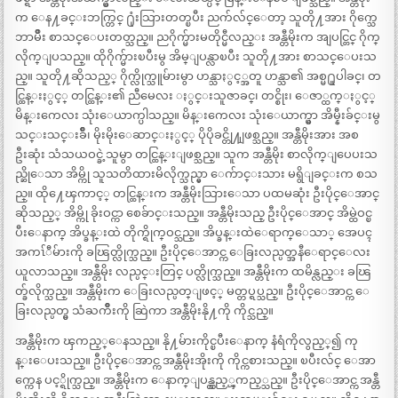
က ေန႔ခင္းဘက္တြင္ ႐ုံးသြားတတ္ၿပီး ညက်လ်င္ေတာ့ သူတို႔အား ဂိုက္သေ
ဘာမ်ိဳး စာသင္ေပးတတ္သည္။ ညဂိုက္မ်ားမတိုင္မီလည္း အန္တီမိုးက အျပင္တြင္ ဂိုက္
လိုက္ျပသည္။ ထိုဂိုက္မ်ားၿပီးမွ အိမ္ျပန္လာၿပီး သူတို႔အား စာသင္ေပးသ
ည္။ သူတို႔ဆိုသည့္ ဂိုက္လိုက္သူမ်ားမွာ ဟန္သာႏွင့္အတူ ဟန္သာ၏ အစ္မ႐ူပါခင္၊ တ
င္ထြန္းႏွင့္ တင္ထြန္း၏ ညီမေလး ႏွင္းသူဇာခင္၊ တင္စိုး၊ ေဇာ္ထက္ႏွင့္
မိန္းကေလး သုံးေယာက္ပါသည္။ မိန္းကေလး သုံးေယာက္မွာ အိမ္နီးခ်င္းမွ
သင္းသင္းခ်ိဳ၊ မိုးမိုးေဆာင္းႏွင့္ ပိုပိုခင္တို႔ျဖစ္သည္။ အန္တီမိုးအား အစ
ဦးဆုံး သံသယဝင္ခဲ့သူမွာ တင္ထြန္းျဖစ္သည္။ သူက အန္တီမိုး စာလိုက္ျပေပးသ
ည္ဆိုေသာ အိမ္ကို သူသတိထားမိလိုက္သည္မွာ ေက်ာင္းသား မရွိျခင္းက စသ
ည္။ ထို႔ေၾကာင့္ တင္ထြန္းက အန္တီမိုးသြားေသာ ပထမဆုံး ဦးပိုင္ေအာင္
ဆိုသည့္ အိမ္ကို ခိုးဝင္ကာ စေခ်ာင္းသည္။ အန္တီမိုးသည္ ဦးပိုင္ေအာင္ အိမ္ထဲဝင္ၿ
ပီးေနာက္ အိပ္ခန္းထဲ တိုက္ရိုက္ဝင္သည္။ အိပ္ခန္းထဲေရာက္ေသာ္ အေပၚ
အကၤ်ီမ်ားကို ခၽြတ္လိုက္သည္။ ဦးပိုင္ေအာင္က ေခြးလည္ပတ္အနီေရာင္ေလး
ယူလာသည္။ အန္တီမိုး လည္ပင္းတြင္ ပတ္လိုက္သည္။ အန္တီမိုးက ထမိန္လည္း ခၽြ
တ္ခ်လိုက္သည္။ အန္တီမိုးက ေခြးလည္ပတ္ျဖင့္ မတ္တပ္ရပ္သည္။ ဦးပိုင္ေအာင္က ေ
ခြးလည္ပတ္မွ သံႀကိဳးကို ဆြဲကာ အန္တီမိုးနို႔ကို ကိုင္သည္။
အန္တီမိုးက ၾကည့္ေနသည္။ နို႔မ်ားကိုင္ၿပီးေနာက္ နံရံကိုလွည့္၍ ကု
န္းေပးသည္။ ဦးပိုင္ေအာင္က အန္တီမိုးအိုးကို ကိုင္ကစားသည္။ ၿပီးလ်င္ ေအာ
က္ကေန ပင့္ရိုက္သည္။ အန္တီမိုးက ေနာက္ျပန္လွည့္ၾကည့္သည္။ ဦးပိုင္ေအာင္က အန္တီ