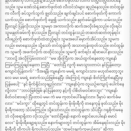
နှုတ်ခမ်းကို လက်ညိုးနဲ့ ဖိသည်။ စောက်ဖုတ်ထဲ လီးက တပြွတ်ပြွတ်ဝင်နေ
သည်။ သူမ အော်သံနဲ့ စောက်ဖုတ်ထဲ လီးဝင်သံများ ဆူညံနေသည်။ တင်ထွန်း
က လီးကို ခပ်သွက်သွက် ချွတ်သည်။ ချက်ချင်းပင် စောက်ဖုတ်ကို ကောက်
ယက်သည်။ စောက်ဖုတ်ကို မွှေ၍ ယက်သည်။ နှုတ်ခမ်းနဲ့ဖိကာ ယမ်းသည်။
ပြီးလျင် ပြန်လိုးသည်။ သူမမှာ အကားလိုက် ဆက်အလိုးခံရသည်။ လိုးရင်း
သူမနှုတ်ခမ်းကို စုပ်သည်။ ပြီးလျင် တင်ထွန်းသည် တဆတ်ဆတ်တုန်ရင်း
လီးရည်ကို စောက်ဖုတ်ထဲထည့်ရင်း သူမအပေါ် မှောက်အိပ်သည်။ သူမက
လည်း မောနေသည်။ သို့သော် တင်ထွန်းကို အသာတွန်းထုတ်သည်။ တင်ထွန်း
က သူမကို အဖက်လိုက် ထထိုင်သည်။ သူမကို ဖက်ရင်း ဆိုဖာပေါ် နားသည်။
“ဘာလို့ အဲလိုကြမ်းတာလဲ” “မမ အိုးကြီးက အယ်ထွက်နေတော့ ကျနော်
ကြမ်းကြည့်ချင်နေတာ ကြပြီ” “တော်ပြီ လူကို မောသွားတာပဲ၊ နင်ပြန်တော့၊
ကျောင်းပြန်တက်” “ဒီအချိန် ကျနော်က မမရဲ့ ကျောင်းသား မဟုတ်တော့ဘူး
လေ မမ၊ မမရဲ့ ဖောက်သည်ဖြစ်နေပြီ၊ ဒါကြောင့် ကျနော် စိတ်ကြိုက်နေပြီးမှ
ပြန်မပေါ့” “နင် မိုက်ရိုင်းလှချည်လား” “ကျနော်ပုံက လူယဉ်ကျေးပုံ ပေါက်နေ
လို့လား” “ဘာပဲဖြစ်ဖြစ် နင်ပြန်တော့ နင့်ကို ငါစိတ်မဝင်စားဘူး” “ကျနော်
စိတ်ဝင်စားရင် ပြီးတာပဲ မမ၊ ကဲ မမ ကုတင်ပေါ်ခံချင်လား ဒီမှာပဲ ဆက်ခံမ
လား” “မင်းကွာ” ထိုနေ့တွင် တင်ထွန်းက မိုးမိုးရီကို တနေကုန် ဖုတ်သည်။ မိုး
မိုးရီကတော့ သိပ်မကြည်။ သို့သော်လည်း တင်ထွန်းက သိပ်ပြီး ဂရုစိုက်မနေ
ဘဲ လိုးစရာရှိတာ လိုးသည်။ “တော်ပြီနော် နောက် ရှောင်ပေးပါနော် မောင်
လေး” မိုးမိုးရီချော့ရသည်။ နောက်များတွင် တင်ထွန်းက အိမ်နေရင်းလည်း မိုး
မိုးရီကို ထိကပါး ရိကပါးလုပ်သည်။ “ထမင်းချက်ကူမယ်လေ” ဆိုကာ