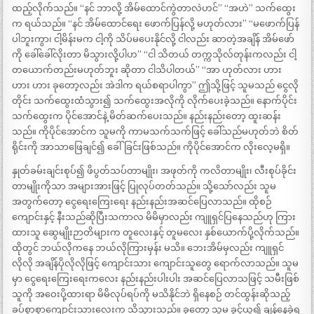
ထည့်လိုက်သည်။ “နင် ဘာလို့ အိမ်ထောင်ကွဲတာလဲဟင်” “အဟဲ” သက်ထွေး
က ရယ်သည်။ “နင် အိမ်ထောင်ရေး ဖောက်ပြန်လို့ မဟုတ်လား” “မဖောက်ပြန်
ပါဘူးကွာ၊ ငါ့မိန်းမက ငါ့ကို သိပ်မပေးနိုင်လို့ ငါလည်း ဆာတဲ့အချိန် အိမ်ဖော်
ကို ခေါ်ခေါ်လိုးတာ မိသွားလို့ပါဟ” “ငါ သိတယ် တက္ကသိုလ်တုန်းကလည်း ငါ့
တယောက်တည်းမဟုတ်ဘူး ဆိုတာ ငါသိပါတယ်” “အာ ဟုတ်လား ဟား
ဟား ဟား ခုတော့လည်း အဲဒါက ရယ်စရာပါကွာ” ဤသို့ဖြင့် သူမသည် ငွေလို
တိုင်း သက်ထွေးထံသွား၍ သက်ထွေးအလိုကို လိုက်ပေးခဲ့သည်။ နောက်ပိုင်း
သက်ထွေးက ပိုင်အောင်နဲ့ မိတ်ဆက်ပေးသည်။ နည်းနည်းတော့ ထူးဆန်း
သည်။ ကိုပိုင်အောင်က သူမကို ကာမသက်သက်ဖြင့် ခေါ်သည်မဟုတ်ဘဲ စိတ်
ရိုင်းကို အာသာဖြေချင်၍ ခေါ်ခြင်းဖြစ်သည်။ ကိုပိုင်အောင်က လိုးလေ့မရှိ။
နှုတ်ခမ်းချင်းစုပ်၍ ဖိပွတ်သပ်တာမျိုး၊ အဖုတ်ကို ကလိတာမျိုး၊ လီးစုပ်ခိုင်း
တာမျိုးကိုသာ အများအားဖြင့် ပြုလုပ်တတ်သည်။ သို့သော်လည်း သူမ
အတွက်တော့ ငွေရေးကြေးရေး နည်းနည်းအဆင်ပြေလာသည်။ ထိုစဉ်
ကျောင်းနှင့် နီးသည်ဆိုပြီးသကာလ မိမိမှာလည်း ကျူရှင်ပြနေသည်ဟု ကြား
ထားသူ ဆွေမျိုးဉာတိများက တူလေးနှင့် တူမလေး နှစ်ယောက်ပို့လိုက်သည်။
ထိုတွင် ဘယ်လိုကနေ ဘယ်လိုကြားမှန်း မသိ။ ဘေးအိမ်မှလည်း ကျူရှင်
လိုလို အချိန်ပိုလိုလိုဖြင့် ကျောင်းသား ကျောင်းသူတွေ ရောက်လာသည်။ သူမ
မှာ ငွေရေးကြေးရေးကလေး နည်းနည်းပါးပါး အဆင်ပြေလာသဖြင့် သမီးဖြစ်
သူကို အဝေးပို့ထားရာ မိမိလုပ်ရပ်ကို မသိနိုင်ဘဲ ရှိနေစဉ် တင်ထွန်းဆိုသည့်
ခပ်စွာစွာကျောင်းသားလေးက သိသွားသည်။ ခုတော့ သူမ ခွင့်ယူ၍ ချန်နေခဲ့ရ