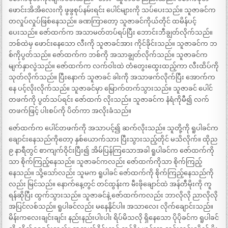
ဖောင်းအိအိလေးကို ဖွဖွစုပ်နမ်းရင်း ပေါင်များကို သပ်ပေးသည်။ သူဇာခင်က
တလှုပ်လှုပ်ဖြစ်နေသည်။ ခဏကြာတော့ သူဇာခင်ကိုယ်တိုင် ထမိန်ပင့်
ပေးသည်။ ဇော်ထက်က အသာမတ်တပ်ရပ်ပြီး ဘောင်းဘီချွတ်လိုက်သည်။
ဘစ်ထဲမှ ဖောင်းနေသော လီးကို သူဇာခင်အား ကိုင်ခိုင်းသည်။ သူဇာခင်က ဘ
စ်ကိုပွတ်သည်။ ဇော်ထက်က ဘစ်ကို အသာချွတ်လိုက်သည်။ သူဇာခင်က
မျက်နှာလွဲသည်။ ဇော်ထက်က လက်ဝါးထဲ တံတွေးထွေးထည့်ကာ လီးထိပ်ကို
သုတ်လိုက်သည်။ ပြီးနောက် သူဇာခင် ခါးကို အသာဖက်လိုက်ပြီး အောက်က
နေ ပင့်လိုးလိုက်သည်။ သူဇာခင်မှာ မြောက်တက်သွားသည်။ သူဇာခင် ပေါင်
တဖက်ကို ပွတ်သပ်ရင်း ဇော်ထက် လိုးသည်။ သူဇာခင်က နံရံကိုမီ၍ လက်
တဖက်ဖြင့် ပါးစပ်ကို ပိတ်ကာ အလိုးခံသည်။
ဇော်ထက်က ပေါင်တဖက်ကို အသာပင့်၍ ဆက်လိုးသည်။ သူတို့ကို ရူပါခင်က
ချောင်းနေသည်ကိုတော့ နှစ်ယောက်သား ပြီးသွားသည့်တိုင် မသိလိုက်။ ထိုည
၉ နာရီတွင် စာကျက်ဝိုင်းပြီး၍ အိမ်ပြန်ကြသောအခါ ရူပါခင်က ဇော်ထက်ကို
သာ စိုက်ကြည့်နေသည်။ သူဇာခင်ကလည်း ဇော်ထက်ကိုသာ စိုက်ကြည့်
နေသည်။ သို့သော်လည်း သူမက ရူပါခင် ဇော်ထက်ကို စိုက်ကြည့်နေသည်ကို
လည်း မြင်သည်။ နောက်နေ့တွင် တင်ထွန်းက မီးဖိုချောင်ထဲ အန်တီမိုးကို ကူ
ရန်ဆိုပြီး ထွက်သွားသည်။ သူဇာခင်နဲ့ ဇော်ထက်ကလည်း ဘာလိုလို ညာလိုလို
အပြင်လစ်သည်။ ရူပါခင်လည်း မနေနိုင်ပါ။ အသာလေး လိုက်ချောင်းသည်။
မိန်းကလေးချင်းချင်း နည်းနည်းပါးပါး ရိပ်မိသလို ရှိနေသော ပိုပိုခင်က ရူပါခင်