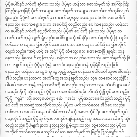
ပိုပိုပေါင်နှစ်ဖက်ကို ဆွဲကားသည်။ ပိုပိုမှာ ဟန်သာ စောက်ဖုတ်ကို အကြာကြီး
ကြည့်နေသဖြင့် ဗိုက်သားများ စောက်ဖုတ်သားများ တဆတ်ဆတ်တုန်လျက်
ရှိသည်။ ပိုပို၏ စောက်ဖုတ်မှာ စောက်မွေးနုနုလေးများ ပါးပါးလေး ပေါက်
နေသည်။ စောက်မွေးများက အပေါ်သို့ တညီတည်း ပေါက်နေသည်။ ဟန်သာ
က ပေါင်နှစ်ဖက်ကို ပွေ့လိုက်သည်။ ပိုပို၏ ပေါင်ကို နမ်းသည်။ ပိုပိုမှာ တ
ဆတ်ဆတ်တုန်လျက် ရှိသည်။ ပေါင်များကို နမ်းပြီး စောက်ဖုတ်ကို ဖြဲသည်။
ဟန်သာက လျှာအပြားလိုက်ထားကာ အောက်ကနေ အပေါ်ကို အပြားလိုက်
လျက်သည်။ “အင့် ဟင့် အ အင့်” ပိုပို တံတွေးများ ခဏခဏမြိုချရင်း တုန်
နေသည်။ နို့တွေပင် တုန်သည်။ ဟန်သာက လျက်ပေးသည်။ စောက်ဖုတ်ကို ဖြဲ
ကာ လျက်သည်။ ပိုပိုမှာ ပို၍ ကောင်းနေသည်။ တုန်တုန်ရီရီလည်း ဖြစ်
နေသည်။ ဟန်သာက သူမကို ဆွဲလှည့်သည်။ ဟန်သာ ပေါင်ပေါ် သူမခေါင်းအုံး
အိပ်သည်။ ဟန်သာက အင်္ကျီတွေအကုန်ချွတ်သည်။ သူမ တစောင်းလှည့်ပြီး
ပါးစပ် အသာဟ၍ ဟန်သာလီးကို စုပ်သည်။ ဟန်သာက သူမ ဆံပင်များ ဖယ်
ပေးရင်း နို့ကို ကိုင်သည်။ ပိုပိုက တစောင်းအိပ်ရင်း လီးကို ငုံ၍ စုပ်ပေးသည်။
“ပိုပို” “ရှန်” “လိုးတော့မယ်ကွာ နော်” “အင်း” ပိုပိုအသာခေါင်းညိတ်သည်။ ပိုပို
ပေါင်ကို အသာဆွဲကားလိုက်သည်။ ပိုပိုက ပက်လက်လေး အိပ်ပေးသည်။
ဟန်သာက အပေါ်ကနေ ထပ်အိပ်ကာ လီးကို အသာကိုင်ပြီး စောက်ဖုတ်တွင်
တေ့လိုက်သည်။ ပိုပိုမျက်နှာလေး နွမ်းချိနေသည်။ သူ အသာလေး လီးကို ထိုး
ထည့်သည်။ ပိုပိုမျက်နှာက နည်းနည်းရှုံ့မဲ့သွားသည်။ သို့သော်လည်း ပိုပိုက
အလိုက်တသိကော့ပေးသည်။ လီးက စောက်ဖုတ်ထဲ ဖြည်းဖြည်းချင်း ဝင်