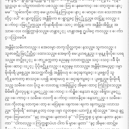
ယ္ထင္တယ္၊ ေပါင္ၾကားထဲက ပစၥည္းေတြ ေနမေကာင္းေတာ့ဘူးေနာ္
မမ” “သူမ်ားကိုေတာ့ မေျပာပါနဲ႔ကြယ္ေနာ္ ေမာင္ေလး သေဘာအ
တိုင္းပါ” ေနာက္ရက္တြင္ အန္တီမိုးက ေရွာင္တခင္ ခြင့္တိုင္သည္။ တင္ထြန္းလည္း
ေက်ာင္းခြင့္တိုက္သည္။ ကိုးနာရီထိုးေသာ္ တင္ထြန္းက အန္တီမိုးအိမ္သို႔ အ
သာေလး လစ္ထြက္လာခဲ့သည္။ ဟန္သာႏွင့္ ဟန္သာအစ္မ ႐ူပါခင္ ကလည္း ေက်ာ
င္းသြားၿပီ။
အန္တီမိုးသမီးကလည္း အေဝးမွာ တကၠသိုလ္တက္ေနသည္။ သူကလည္း
သူဇာခင္ကို ခြင့္တိုင္ခိုင္းထားသည္။ အေမ့ကို မေျပာရန္လည္း မုန္႔ဖိုးပိုေပးရ
သည္။ တင္စိုးႏွင့္ ေဇာ္ထက္ကေတာ့ ညေနမွ လာတတ္သည္။ သင္းသင္းခ်ိဳ မိုး
မိုးေဆာင္းႏွင့္ ပိုပိုခင္တို႔လည္း ညေနမွ လာသည္။ အန္တီမိုးအမည္ရင္းမွာ
မိုးမိုးရီျဖစ္သည္။ အသက္ႀကီး၍ အန္တီမိုးဟု ေခၚၾကျခင္းျဖစ္သလို သူ
တို႔ကေတာ့ စာသင္ေပး၍ ဆရာမဟု ေခၚၾကျခင္း ျဖစ္သည္။ မိုးမိုးရီ
သည္ သမီးေလး ပိုးဥ ေလးတန္းအရြယ္တြင္ အိမ္ေထာင္ ကြဲသြားသည္။
မိမိ၏ ႐ုံးလုပ္ငန္းျဖင့္လည္းေကာင္း က်န္ရွိေနေသာ စည္းစိမ္မ်ားျဖင့္လ
ည္းေကာင္း သမီးေလးကို ေက်ာင္းထားနိုင္ေနေသာ္လည္း သမီးေ
လး ကိုးတန္းတက္ေတာ့ ေငြေရးေၾကးေရးက ၾကပ္တည္းလာသ
ည္။ “မိုးမိုးရီ” တေန႔ေတာ့ လမ္းမွာ လူတစ္ေယာက္နဲ႔ ဆုံသည္။ “အယ္ နင္သ
က္ေထြးမလား” “နင္ ဘယ္မွာေနတာလဲ ခု” “ငါ ကြက္သစ္ ၄ မွာေနတာ၊ နင္ေ
ကာ” “ငါကလည္း ကြက္သစ္မွာပဲဟ ငါက ၆ မွာေနတာ” “နင္ အိမ္ေထာင္က်ၿ