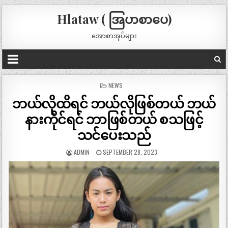
Hlataw ( အြပာစာပေ)
အောစာအုပ်များ
POSTED
NEWS
IN
ဘယ်လိုထိရင် ဘယ်လိုဖြစ်တယ် ဘယ်
နားကိုင်ရင် ဘာဖြစ်တယ် စသဖြင့်
သင်ပေးသည်
ADMIN
SEPTEMBER 28, 2023