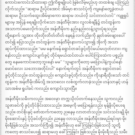
ကောင်းကောင်းသိထားရာ ဤကိစ္စမျိုးပင် ဖြစ်လိမ့်မည်ဟု တထစ်ချ ယုံကြည်
လိုက်သည်။ “ဆရာမ ဦးပိုင်အောင် အိမ်မှာ စာသင်ပုံကို ကျနော်တွေ့ခဲ့တယ်
ဆရာမ၊ ဦးသက်ထွေးအိမ်မှာကော ဆရာမ ဘယ်လို သင်တာလဲဟင်” ကျူရှင်
များမှ အပြန် ရေချိုးလိုက်သော အန်တီမိုးအား လူလစ်ချိန်၌ တင်ထွန်းက
အသာကပ်မေးလိုက်သည်။ အန်တီမိုးက နည်းနည်းလန့်သွားပုံရသည်။
ထို့နောက် သူ့အား တိုးတိုးတိတ်တိတ် နေရန် လက်ညိုးကို နှုတ်ခမ်းဖျားပေါ်
တင်၍ ပြောသည်။ တင်ထွန်းက အန်တီမိုးနားကပ်သွား၍ အိုးကို အသာ
ဆုပ်ကိုင်ထားသည်။ “မမ မနက်ဖန် ရှောင်တခင်ခွင့်တိုင်မယ်မဟုတ်လား၊ ကျ
နော်လည်း ကျောင်းပျက်ခွင့် တိုင်ရမယ်ထင်တယ်၊ ပေါင်ကြားထဲက ပစ္စည်း
တွေ နေမကောင်းတော့ဘူးနော် မမ” “သူများကိုတော့ မပြောပါနဲ့ကွယ်နော်
မောင်လေး သဘောအတိုင်းပါ” နောက်ရက်တွင် အန်တီမိုးက ရှောင်တခင်
ခွင့်တိုင်သည်။ တင်ထွန်းလည်း ကျောင်းခွင့်တိုက်သည်။ ကိုးနာရီထိုးသော် တင်
ထွန်းက အန်တီမိုးအိမ်သို့ အသာလေး လစ်ထွက်လာခဲ့သည်။ ဟန်သာနှင့် ဟန်
သာအစ်မ ရူပါခင် ကလည်း ကျောင်းသွားပြီ။
အန်တီမိုးသမီးကလည်း အဝေးမှာ တက္ကသိုလ်တက်နေသည်။ သူကလည်း
သူဇာခင်ကို ခွင့်တိုင်ခိုင်းထားသည်။ အမေ့ကို မပြောရန်လည်း မုန့်ဖိုးပိုပေးရ
သည်။ တင်စိုးနှင့် ဇော်ထက်ကတော့ ညနေမှ လာတတ်သည်။ သင်းသင်းချို မိုး
မိုးဆောင်းနှင့် ပိုပိုခင်တို့လည်း ညနေမှ လာသည်။ အန်တီမိုးအမည်ရင်းမှာ မိုး
မိုးရီဖြစ်သည်။ အသက်ကြီး၍ အန်တီမိုးဟု ခေါ်ကြခြင်းဖြစ်သလို သူတို့
ကတော့ စာသင်ပေး၍ ဆရာမဟု ခေါ်ကြခြင်း ဖြစ်သည်။ မိုးမိုးရီသည် သမီး