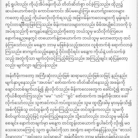
နှင့် ရူပါလည်း ကိုယ့်အိပ်ခန်းကိုယ် တိတ်ဆိတ်စွာ ဝင်ခဲ့ကြသည်။ ထိုည၌
ဆယ်ယောက်စလုံး ကောင်းကောင်း အိပ်မပျော်ကြ။ ယောက်ျားလေးများ
ကတော့ ထိုည၌ ကိုယ်မလိုးလိုက်ရသည့် အခြားမိန်းကလေးများကို မှန်းရင်း
ကွင်းတချီစီထုဖြစ်ကြသည်။ မိန်းကလေးများကလည်း မိမိအပျိုစင်ဘဝကို ပုံ
အပ်ရသည်ကို ကျေနပ်နေကြသည်ကိုတော့ ဘယ်သူမှ မသိလိုက်ကြပေ။
နောက်နေ့ညနေတွင် တယောက်နဲ့တယောက်က ဘယ်သူမှ မလာတော့ဟု ထင်
ခဲ့ကြသော်လည်း မနေ့က ဘာမှ မဖြစ်ခဲ့သည့်အလား လူစုံတက်စုံ ရောက်လာခဲ့
ကြသည်။ စာကျက်သည့်နေရာ၌ ဝိုင်းထိုင်ရင်း မနေ့က ကိုယ်နဲ့ ပတ်သက်ခဲ့
သည့် အတွဲကိုသာ မျက်လုံးဝင့်ကြည့်မိကြသည်။ အကြည့်ချင်း ဆုံပြန်တော့
လည်း မျက်လွှာ ချကြပန်သည်။
အန်တီမိုးကတော့ အကြီးဆုံးလည်းဖြစ် ဆရာမလည်းဖြစ်သဖြင့် နည်းနည်း
မျက်နှာပူနေသည်။ “အဟမ်း” ဇော်ထက်က တိတ်ဆိတ်နေသည့် အခန်းကို
ချောင်းတစ်ချက်ဟန့်၍ နှိုးလိုက်သည်။ မိန်းကလေးတွေက ခေါင်းငုံ့၍ စာအုပ်
ကိုယ်စီထုတ်ကြသည်။ “မမ” “ဟင်” “ရှင်” ဇော်ထက်က အန်တီမိုးအား ခေါ်
လိုက်သော်လည်း သူဇာခင်ကပါ ကပ်ထူးသည်။ သူမ ထူးပြီးခါမှ မှားမှန်းသိ၍
အစ်ကိုဖြစ်သူ တင်ထွန်းကို လှမ်းကြည့်သည်။ တင်ထွန်းကလည်း သူမကို
စိတ်ပျက်သည့်ပုံဖြင့် လှမ်းကြည့်နေသည်။ သို့သော်လည်း ဘယ်သူမှ မရိပ်မိ
စေချင်။ နောက်တချက်မှာ မနေ့က တင်ထွန်းတယောက် ရူပါခင်ကို လိုး၍ မဝ
သေးသောကြောင့် သူက ရူပါခင်ကိုသာ အာရုံက ရောက်နေပြန်သည်။ “စာသင်
ဦးမှာလား” “အင်းလေ သင်မှာပေါ့” အန်တီမိုးက ဘာမှ မဖြစ်ဟန်ပြောသည်။