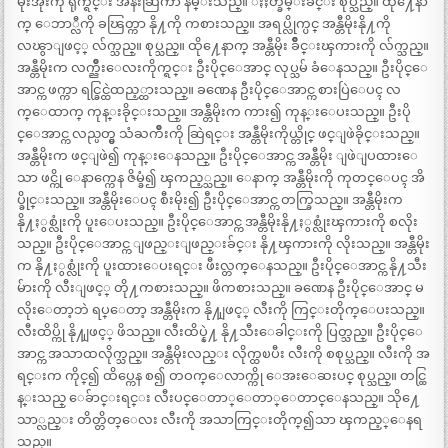
မိုးအိုးကို ရိုက္ရင္း အနီးဆြဲကာ နမ္းသည္။ ႏႈတ္ခမ္းခ်င္း စုပ္သည္။ ထို႔ေနာ
က္ ေဘာ္လီကို ခၽြတ္ကာ နို႔ကို ကစားသည္။ အရပ္လိုက္ပင္ အန္တီမိုးနို႔ကို
လၽွာျဖင့္ လ်က္သည္။ စုပ္သည္။ ထို႔ေနာက္ အန္တီမိုး ခ်ိဳင္းၾကားကို လ်က္သည္။
အန္တီမိုးက လက္ညိဳးေလးကိုက္ရင္း ဦးပိုင္ေအာင္ လုပ္သမ် ခံေနသည္။ ဦးပိုင္ေ
အာင္က ဖက္ကာ ရင္ခြင္ထဲထည့္ထားသည္။ ခဏေန ဦးပိုင္ေအာင္က စားပြဲေပၚ လ
က္ေထာက္ ကုန္းခိုင္းသည္။ အန္တီမိုးက ကား၍ ကုန္းေပးသည္။ ဦးပို
င္ေအာင္က လည္ပတ္မွ သံႀကိဳးကို ဆြဲရင္း အန္တီမိုးကိုယ္တိုင္ ဖင္ျဖဲခိုင္းသည္။
အန္တီမိုးက ဖင္ျဖဲ၍ ကုန္းေနသည္။ ဦးပိုင္ေအာင္က အန္တီမိုး ျဖဲျပထားေ
သာ ဖင္ကို ေနာက္ကေန ဇိမ္ခံ၍ ၾကည့္သည္။ ေနာက္ အန္တီမိုးကို ကုတင္ေပၚ အိ
ပ္ခိုင္းသည္။ အန္တီမိုးေပၚ စီးမိုး၍ ဦးပိုင္ေအာင္က တက္ခြသည္။ အန္တီမိုးက
နို႔ႏွစ္လုံးကို ပူးေပးသည္။ ဦးပိုင္ေအာင္က အန္တီမိုးနို႔ႏွစ္လုံးၾကားကို စလိုး
သည္။ ဦးပိုင္ေအာင္က ျဖည္းျဖည္းခ်င္း နို႔ၾကားကို လိုးသည္။ အန္တီမိုး
က နို႔ႏွစ္လုံးကို ပူးထားေပးရင္း ဖီးလ္တက္ေနသည္။ ဦးပိုင္ေအာင္က နို႔သီး
မ်ားကို လီးျဖင့္ တို႔ကစားသည္။ ဖိကစားသည္။ ခဏေန ဦးပိုင္ေအာင္ မ
လိုးေတာ့ဘဲ ရပ္ေတာ့ အန္တီမိုးက နို႔ျဖင့္ လီးကို ကြင္းတိုက္ေပးသည္။
လီးထိပ္ကို နို႔ျဖင့္ ဖိသည္။ လီးထိပ္နဲ႔ နို႔သီးေခါင္းကို ပြတ္သည္။ ဦးပိုင္ေ
အာင္က အသာထလိုက္သည္။ အန္တီမိုးလည္း လိုက္ထၿပီး လီးကို စစုပ္သည္။ လီးကို အ
ရင္းက ကိုင္၍ ထိပ္ကေန စ၍ တဝက္ေလာက္ကို ေအးေဆးပင္ စုပ္သည္။ တင္ထြ
န္းသည္ ေခ်ာင္းရင္း လီးပင္ေတာ္ေတာ္ေတာင္ေနသည္။ သို႔ေ
သာ္လည္း တိတ္တိတ္ေလး လီးကို အသာကြင္းတိုက္၍သာ ၾကည့္ေနရ
သည္။