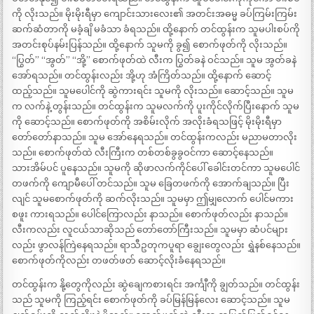
ကို လိုးသည်။ မိုးမိုးရီမှာ ကျောင်းသားလေး၏ အတင်းအဓမ္မ ခပ်ကြမ်းကြမ်း
ဆက်ဆံတာကို မခံ့ချိ မခံသာ ခံရသည်။ ထို့နောက် တင်ထွန်းက သူမပါးစပ်ကို
အတင်းစုပ်နမ်းပြန်သည်။ ထို့နောက် သူမကို ခွ၍ စောက်ဖုတ်ကို လိုးသည်။
“ပြွတ်” “အွတ်” “အို့” စောက်ဖုတ်ထဲ လီးက ပြွတ်ခနဲ ဝင်သည်။ သူမ အွတ်ခနဲ
အော်ရသည်။ တင်ထွန်းလည်း အို့ဟု အံကြိတ်သည်။ ထို့နောက် ဆောင့်
ထည့်သည်။ သူမပေါင်ကို ဆွဲကားရင်း သူမကို လိုးသည်။ ဆောင့်သည်။ သူမ
က လက်နဲ့ တွန်းသည်။ တင်ထွန်းက သူမလက်ကို ပူးကိုင်လိုက်ပြီးနောက် သူမ
ကို ဆောင့်သည်။ စောက်ဖုတ်ကို အစိမ်းလိုက် အလိုးခံရသဖြင့် မိုးမိုးရီမှာ
တော်တော်နာသည်။ သူမ အော်နေရသည်။ တင်ထွန်းကလည်း မညာမတာလိုး
သည်။ စောက်ဖုတ်ထဲ လီးကြီးက တစ်တစ်ခွခွဝင်ကာ ဆောင့်နေသည်။
သားအိမ်ပင် ပူနေသည်။ သူမကို ဆိုဖာလက်ကိုင်ပေါ် ခေါင်းတင်ကာ သူမပေါင်
တဖက်ကို ကျောမီပေါ် တင်သည်။ သူမ ခြေတဖက်ကို အောက်ချသည်။ ပြီး
လျင် သူမစောက်ဖုတ်ကို ဆက်လိုးသည်။ သူမမှာ ဤမျှလောက် ပေါင်မကား
စဖူး ကားရသည်။ ပေါင်ကြောလည်း နာသည်။ စောက်ဖုတ်လည်း နာသည်။
လီးကလည်း လူငယ်သာဆိုသည် တော်တော်ကြီးသည်။ သူမမှာ ဆံပင်များ
လည်း ဖွာလန်ကြဲနေရသည်။ ရာသီဥတုကပူရာ ချွေးတွေလည်း ရွှဲနစ်နေသည်။
စောက်ဖုတ်ကိုလည်း တဖတ်ဖတ် ဆောင့်လိုးခံနေရသည်။
တင်ထွန်းက နို့တွေကိုလည်း ဆွဲချေကစားရင်း အင်္ကျီကို ချွတ်သည်။ တင်ထွန်း
သည် သူမကို ကြည့်ရင်း စောက်ဖုတ်ကို ခပ်မြန်မြန်လေး ဆောင့်သည်။ သူမ