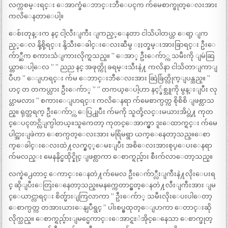
လက္ကစမ္းရင္း ေအာက္ခံေဘာင္းဘီေပၚက က်မေစာက္ဖုတ္ေလးအား
ကလိေနတာေပါ့။
ေစ်းတုန္းက နင္ ငါ့လီးျကီး ျကည့္ေနတာ ငါသိပါတယ္ဟ ေရာ့ ျက
ည့္ေလ နို့စို့ရင္း နို့သီးေခါင္းေလးဆီမွ ႏႈတ္ခမ္းအားခြာရင္း ဦးေ
က်ာ္ဆီက စကားသံျကားလိုက္ရသည္။ ” ေအာ္ ဦးေက်ာ္က သမီးကို ျမဴဆြ
ယ္တာေပါ့ေလ ” ” ညည နင္ အဖုတ္ကို ခရမ္းသီးနဲ႔ ကလိနာ ငါသိတာျကာျ
ပီဟ ” ေျပာရင္း က်မ ေဘာင္းဘီေလးအား ဆြဲခ်ြတ္လိုက္ျပန္သည္။ ”
ဟင္ တ တကယ္လား ဦးေက်ာ္ ” ” တကယ္ေပါ့ဟာ နင့္ခ်စ္သူကို မွန္းျပီး လု
ပ္တာမလား ” စကားေျပာရင္း ကလိေနရာ က်မေစာက္ပတ္က စိုစိစိ ျဖစ္လာသ
ည္။ ရုတ္တရက္ ဦးေက်ာ္က ေပြ႕ျပီး က်မကို သူတို့လင္းမယားအိပ္တဲ႔ ကုတ
င္ေပၚတင္လိျက္ပါတယ္။သူကေတာ့ ကုတင္ေအာက္မွာ ဒူးေထာက္ရင္း က်မေ
ပါင္အားျဖဲကာ ေစာက္ပတ္ေလးအား မရြံမရွာ ယက္ေနေတာ့သည္။ေစာ
က္ေခါင္းေလးထဲ႔လက္နွင့္ေမႊျပီး အစိေလးအားစုပ္ေပးေနရာ
က်မလည္း မေနနိုင္မထိုင္နိုင္ ျဖစ္လာကာ ေစာက္ရည္မ်ား စီးက်လာေတာ့သည္။
လက္နဲ႕ေတာင္ ေကာင္းေနတဲ႔က်မေလ ဦးေက်ာ္လီးျကီးနဲ႔လိုးေပးရ
င္ ဆိုျပီးေတြးေနေတာ့သည္။မနက္ကေတာင္မွတ္ေနတဲ႔လီးျကီးအား ျမ
င္ေယာင္လာရင္း စိတ္မ်ားျကြလာကာ ” ဦးေက်ာ္ သမီးလိုးေပးပါေတာ့
ေစာက္ပတ္က တအားယားေနျပီရွင္ ” ပါးစပ္မွထုတ္ေျပာကာ ေတာင္းဆို
လိုက္သည္။ ေစာက္ရည္မ်ားျမင္မေကာင္းေအာင္ရႊဲအိုင္ေနေသာ ေစာက္ဖုတ္