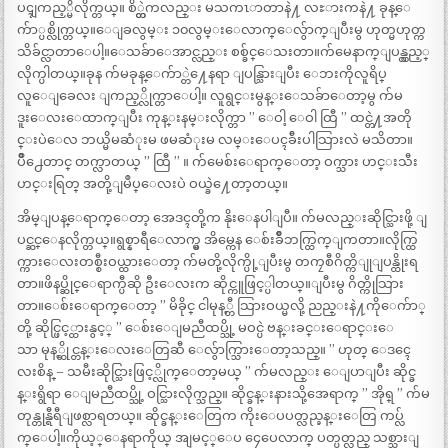
ပၚျကည့္မိလိုက္တယ္။ စိ္တ္ထဲကလည္း မသကၤာတာနဲ႔ လႊားကနဲ႔ ခုန္ေ
က်ာ္ပစ္လိုက္တယ္။ေျခလွမ္း ၁၀လွမ္းေလာက္ေလ်ွာက္ျပီးမွ ဟုတ္မဟုတ္က
သိခ်င္လာတာေပါ့။ေသခ်ာေအာင္လည္း စစ္ခ်င္ေသးတာ။က်မေနာက္ျပန္လွည့္
လိုက္ပါတယ္။ခုန က်မခုန္ေက်ာ္တဲ႔ေနရာ ျပန္သြားျပီး ေဘးကိုလူရိပ္
လူေျခေလး ျကည့္လိုက္တာေပါ့။ လူရွင္းမွန္းေသခ်ာေတာ့မွ က်မ
ဒူးေလးေထာက္ျပီး ကုန္းနမ္းလိုက္တာ ” ေဝါ့ ေဝါ ထြီ ” ထင္တဲ႔အတို
င္းပဲေလ ဘယ္မိမဆံုးမ ဖမဆံုးမ လမ္းေပၚခ်ီးပါသြားလဲ မသိတာ။
ပ်ိဳ႕ေတာင္ တက္လာတယ္ ” ထြီ ” ။ က်မေစ်းေရာက္ေတာ့ ဝက္သား ဟင္းသီး
ဟင္းရြတ္ အတို့ျမဳပ္ေလးပဲ ဝယ္ခဲ႔ေတာ့တယ္။
အိမ္ျပန္ေရာက္ေတာ့ အေဒၚတို့က နိုးေနပါျပီ။ က်မလည္းဆိုင္သြားဖို့ ျ
ပင္ဆင္ေနလိုက္တယ္။ရွစ္နာရီေလာက္မွ အိမ္ကေန ေစ်းခ်ိဳဘက္ထြက္ျကတာ။လိုက္ထြ
က္ကားေလးတစ္စီးဝယ္ထားေတာ့ က်မတို့လိုက္ပို့ျပီးမွ တကၠစီဂိတ္ကိျုျပန္ထိုးရ
တာ။ဖိနပ္ဆိုင္ေရာက္ပီဆို ဦးေလးက ဆိုင္ကူဖြင့္ပါတယ္။ျပီးမွ ဂိတ္ကိုသြား
တာ။ေစ်းေရာက္ေတာ့ ” မိခိုင္ ငါမုန့္တီ သြားဝယ္မလို့ ညည္းနဲ႔ကိုေက်ာ္
တို့ ဆိုင္ဖြင့္ထားနွင့္ ” ေစ်းေျမညီထပ္သို့ မဝင္ပဲ ဗန္းခင္းေရာင္းေ
သာ မုန့္ဆိုင္တန္းေလးေတြဆီ ေလ်ွာက္သြားေတာ့သည္။ ” ဟုတ္ ေဒၚေ
လးစိန္ – သမီးဆိုင္သြားဖြင့္လိုက္ေတာ့မယ္ ” က်မလည္း ေျပာျပီး ဆိုင္ခ
န္းရွိရာ ေျမညီထပ္သို့ ဝင္သြားလိုက္သည္။ ဆိုင္ခန္းနားသို့အေရာက္ ” အိုရ္ ” က်မ
တုန္တုန္ရီရီျဖစ္လာရတယ္။ ဆိုင္ခန္းေတြက ကိုးေပပတ္လည္ခန္းေတြ ကပ္လ်
က္ေပါ့။ကိုယ့္ေနရာကိုယ္ အျမင့္ေပ ၄ေပေလာက္ ပတ္ပတ္လည္ သစ္သားျ