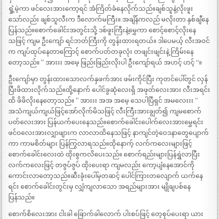
ရှုံ့မဲ့ကာ ဖင်လေးအားကော့ရင် အံကြိတ်ခံနေလိုက်သည်။ချစ်သူနဲ့လိုးဖူး
သော်လည်း ချစ်သူလီးက ဒီလောက်မကြီး။ အချိန်ကလည် မလိုးတာ နှစ်ချီနေ
ပြန်သည်။စောက်ခေါင်းအတွင်းသို့ ဒစ်ဖူးကြီးနဲ့မွှေကာ စောင့်စောင့်လိုးနေ
သဖြင့် ကျမ ဦးကျော် ရင်ဘတ်ကြီးကို တွန်းထားရတယ်။ ဒါပေမယ့် လီးအဝင်
က ကျပ်ထုပ်နေတာကြောင့် စောက်ပတ်တခုလုံး တဖျင်းဖျင်းနဲ့ ကြိမ်းနေ
တော့သည်။ ” အားးး အမေ့ ဖြည်းဖြည်းလိုးပါ ဦးကျော်ရယ် အဟင့် ဟင့် “။
ဦးကျော်မှာ တွန်းထားသောလက်နှဖက်အား ဖမ်းကိုင်ပြီး ကုတင်ပေါ်တွင် လှန်
ပြီးဖိထားလိုက်သည်။ထို့နောက် ပေါင်ခွဆုံလေးရှိ အဖုတ်လေးအား လီးအရင်း
ထိ ဖိဖိလိုးနေတော့သည်။ ” အားးး အအ အမေ့ သေပါပြီရှင် အမလေးးး ”
အသံကျယ်ကျယ်ဖြင့်အော်လိုက်မိသဖြင့် လီးကြီးအားချွတ်၍ ကျမစောက်
ပတ်လေးအား ပြန်ယက်ပေးနေသည်။စောက်ခေါင်းပေါက်လေးအားမွှေရင်း
ဖင်ဝလေးအားလျှာဖျားက လာလာထိနေသဖြင့် နာကျင်တဲ့ဝေဒနာတွေပျောက်
ကာ ကာမစိတ်များ ပြန်ကြွလာရသည်။ထိုနောက့် လက်ကလေးများဖြင့်
စောက်ခေါင်းလေးထဲ ထိုးစွကလိပေးသည်။ စောက်ရည်းများပြန်ရွှဲလာပြီး
လက်ကလေးဖြင့် တဇွပ်ဇွပ် ထိုးပေးရာ ကျမလည်း ကော့ပျံနေအောင်ကို
ကောင်းလာတော့သည်။ဆီးခုံးပေါ်မှတဆင့် ပေါင်ကြားတလျောက် ယက်နေ
ရင်း စောက်ခေါင်းတွင်းမှ လျှံကျလာသော အရည်များအား မျိုချပစ်နေ
ပြန်သည်။
စောက်စိလေးအား ငါးခါ ခြောက်ခါလောက် ပါးစပ်ဖြင့် တေ့စုပ်ပေးရာ ယား