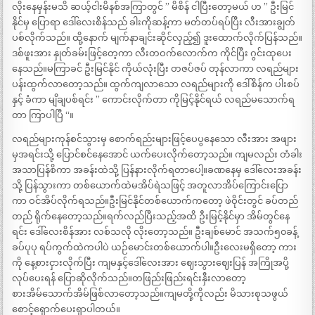
လိုးနေမှန်းမသိ ဆယ့်ငါးမိနစ်အကြာတွင် ” မိစိန် ငါပြီးတော့မယ် ဟ ” ဦးမြင်
နိုင်မှ ပြောရာ ဒေါ်လေးစိန်သည် ခါးကိုဆန့်ကာ မတ်တပ်ရပ်ပြီး လီးအားချွတ်
ပစ်လိုက်သည်။ ထို့နောက် မျက်နာချင်းဆိုင်လှည့်၍ ဒူးထောက်လိုက်ပြန်သည်။
ဒစ်ဖူးအား နှုတ်ခမ်းဖြင့်တေ့ကာ လီးတဝက်လောက်က ကိုင်ပြီး ဂွင်းထုပေး
နေသည်။မကြာခင် ဦးမြင်နိုင် ကိုယ်လုံးပြီး တဇပ်ဇပ် တုန်လာကာ လရည်များ
ပန်းထွက်လာတော့သည်။ ထွက်ကျလာသော လရည်များကို ဒေါ်စိန်က ပါးစပ်
နှင့် ခံကာ မျိချပစ်ရင်း ” ကောင်းလိုက်တာ ကိုမြင့်နိုင်ရယ် လရည်မသောက်ရ
တာ ကြာပါပြီ “။
လရည်များကုန်စင်သွားမှ စောက်ရည်းများဖြင့်ပေပွနေသော လီးအား အဖျား
မှအရင်းသို့ ပြောင်စင်နေအောင် ယက်ပေးလိုက်တော့သည်။ ကျမလည်း တံခါး
အသာပြန်စိကာ အခန်းထဲသို့ ပြန်နားလိုက်ရတာပေါ့။ခဏနေမှ ဒေါ်လေးအခန်း
သို့ ပြန်သွားကာ တစ်ယောက်ထဲမအိပ်ရဲသဖြင့် အတူလာအိပ်ကြောင်းပြော
ကာ ဝင်အိပ်လိုက်ရသည်။ဦးမြင်နိုင်တစ်ယောက်ကတော့ ဖဲဝိုင်းတွင် ခပ်တည်
တည် ရိုက်နေတော့သည်။ရက်လည်ပြီးသည့်အထိ ဦးမြင့်နိုင်မှာ အိမ်တွင်နေ
ရင်း ဒေါ်လေးစိန်အား လစ်သလို လိုးတော့သည်။ ဦးချစ်မောင် အသက်၅၀ခန့်
ခပ်ပုပု ရပ်ကွက်ထဲကပါပဲ ယဉ်မောင်းတစ်ယောက်ပါ။ဦးလေးမရှိတော့ ကား
ကို နေ့စားငှားလိုက်ပြီး ကျမနှင့်ဒေါ်လေးအား ဈေးသွားဈေးပြန် အကြိုအပို့
လုပ်ပေးရန် ပြောဆိုလိုက်သည်။တဖြည်းဖြည်းရင်းနှီးလာတော့
စားအိမ်သောက်အိမ်ဖြစ်လာတော့သည်။ကျမတို့ကိုလည်း မိသားစုသဖွယ်
စောင့်ရှောက်ပေးရှာပါတယ်။