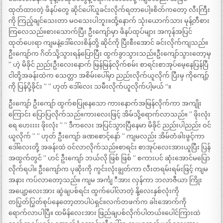
ထုတ်ထားတဲ့ ဖိနပ်တွေ ဆိုင်ပေါ်ယူခင်းလိုက်ရတာပေါ့။စိတ်ကတော့ လီးကြီး
ကို ကြည့်ချင်သေးတာ မဝသေးပါဘူး။ထို့နောက် သုံးယောက်သား မုန့်တီစား
ကြလေသည်။စားသောက်ပြီး ဦးကျော်မှာ ဖိနပ်ထုပ်များ အကုန်အပြင်
ထုတ်ပေးရာ ကျမနဲ့ဒေါ်လေးစိန်တို့ ဆိုင်ကို ပြီးစီးအောင် ခင်းလိုက်ကျသည်။
ဦးကျော်က ဂိတ်သို့သွားရန်ပြောပြီး ထွက်ခွာသွားသည်။ဦးကျော်သွားတော့မှ
” ဟဲ့ မိခိုင် ညည်းဦးလေးနောက် မြန်မြန်လိုက်စမ်း စာရင်းစာအုပ်မေ့နေပြန်ပြီ
ငါတို့အခန်းထဲက သေတ္တာ အစိမ်းပေါ်မှာ ညည်းလိုက်ယူလိုက် ပြီးမှ ကိုကျော့်
ကို ပြန်ပို့ခိုင်း ” ” ဟုတ် ဒေါ်လေး သမီးလိုက်ယူလိုက်ပါ့မယ် “။
ဦးကျော် ဦးကျော် ထွက်စပြုနေသော ကားနောက်အမြန်လိုက်ကာ အကျိုး
ကြောင်း ပြောပြလိုက်သည်။ကားလေးဖြင့် အိမ်သို့ရောက်လာသည်။ ” ဖိုးလုံး
ရေ ဟေးးးး ဖိုးလုံး ” ” ဒီကလေး အပြင်သွားပြီနေမာ မိခိုင် ညည်းပါညည်း ဝင်
ယူလိုက် ” ” ဟုတ် ဦးကျော် ခဏစောင့်နော် ” ကျမလည်း အိမ်တံခါးဖွင့်ကာ
ဒေါ်လေးတို့ အခန်းထဲ ဝင်လာလိုက်သည်။စာရင်း စာအုပ်လေးအားယူပြီး ပြန်
အထွက်တွင် ” ဟင် ဦးကျော် ဘယ်လို ဖြစ် ဖြစ် ” စကားပင် ဆုံးအောင်မပြော
လိုက်ရပါ။ ဦးကျော်က ပုဆိုးကို ကွင်းလုံးချွတ်ကာ လီးတရမ်းရမ်းဖြင့် ကျမ
အနား ကပ်လာတော့သည်။ ကျမ အင်္ကျ ီအား လှန်ကာ ဘလာဇီယာ ကြိုး
အပျော့လေးအား ဆွဲချပစ်ရင်း ထွက်ပေါ်လာတဲ့ နို့လေးနှစ်လုံးကို
တပြွတ်ပြွတ်စုပ်နေတော့တာပါပဲရှင်။လက်တဖက်က ခါးအောက်ကို
ရောက်လာပါပြီ။ ထမိန်လေးအား ဖြည်ချပစ်လိုက်ပါတယ်။ပေါင်ကြားထဲ