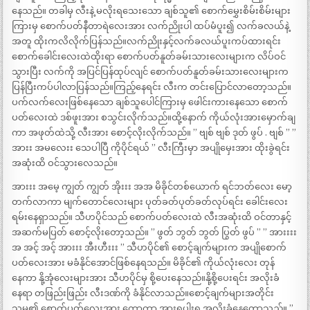
နေသည်။ တခါမှ လီးနဲ့ မလိုးရသေးသော ချစ်သူ၏ စောက်မွှေးစိမ်းစိမ်းများ
ကြားမှ စောက်ပတ်နီတာရဲလေးအား လက်ညိုးပါ ထပ်မံပူး၍ လက်ခလယ်နဲ့
အတူ ထိုးကလိလိုက်ပြန်သည်။လက်ညိုးနှင့်လက်ခလယ်ပူးကပ်ထားရင်း
စောက်ခေါင်းလေးထဲထိုးရာ စောက်ပတ်နူတ်ခမ်းသားလေးများက လိပ်ဝင်
သွားပြီး လက်ကို အပြင်ပြန်ထုပ်လျင် စောက်ပတ်နူတ်ခမ်းသားလေးများက
ပြန်ပြီးကပ်ပါလာပြန်သည်။ကြည့်နေရင်း လီးက တင်းပြောင်လာတော့သည်။
ပက်လက်လေးဖြစ်နေသော ချစ်သူပေါင်ကြားမှ ဖေါင်းကားနေသော စောက်
ပတ်လေးထဲ ဒစ်ဖူးအား စသွင်းလိုက်သည်။ထို့နောက် ကိုယ်လုံးအားမှောက်ချ
ကာ အဖုတ်ထဲသို့ လီးအား စောင့်လိုးလိုက်သည်။ ” ဗျစ် ဗျစ် ဒုတ် ဖွပ် . ဗျစ် ” ”
အားး အမလေးး သေပါပြီ ကိုပိုင်ရယ် ” လီးကြီးမှာ အပျိုမှေးအား ထိုးခွဲရင်း
အဆုံးထိ ဝင်သွားလေသည်။
အားးး အမေ့ ကျွတ် ကျွတ် အိုးးး အအ မိခိုင်တစ်ယောက် ရင်ဘတ်လေး မော့
တက်လာကာ မျက်တောင်လေးများ ပုတ်ခတ်ပုတ်ခတ်လုပ်ရင်း ခေါင်းလေး
ရမ်းနေရှာသည်။ သီဟပိုင်သည် စောက်ပတ်လေးထဲ လီးအဆုံးထိ ဝင်တာနှင့်
အဆက်မပြတ် စောင့်လိုးတော့သည်။ ” ဖွတ် ဘွတ် ဘွတ် ပြွတ် ဖွပ် ” ” အားးးး
အ အင့် အင့် အားးး အီးဟီးးး ” သီဟပိုင်၏ စောင့်ချက်များက အပျိုစောက်
ပတ်လေးအား မခံနိုင်အောင်ဖြစ်နေရသည်။ မိခိုင်၏ ကိုယ်လုံးလေး တုန်
နေကာ နို့အုံလေးများအား သီဟပိုင်မှ စို့ပေးနေသည်။နို့စို့ပေးရင်း အလိုးခံ
နေရာ တဖြည်းဖြည်း လီးဒဏ်ကို ခံနိုင်လာသည်။စောင့်ချက်များအတိုင်း
သူမ၏ စောက်ပတ်လေးအား ကော့ကာ အားရပါးရ အလိုးခံနေတော့သည်။ ”