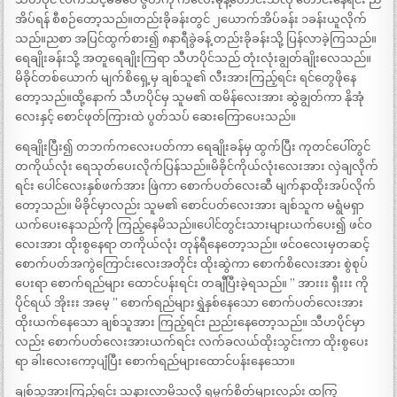
အိပ်ရန် စီစဉ်တော့သည်။တည်းခိုခန်းတွင် ၂ယောက်အိပ်ခန်း ၁ခန်းယူလိုက်
သည်။ညစာ အပြင်ထွက်စား၍ ၈နာရီခွဲခန့် တည်းခိုခန်းသို့ ပြန်လာခဲ့ကြသည်။
ရေချိုးခန်းသို့ အတူရေချိုးကြရာ သီဟပိုင်သည် တုံးလုံးချွတ်ချိုးလေသည်။
မိခိုင်တစ်ယောက် မျက်စိရှေ့မှ ချစ်သူ၏ လီးအားကြည့်ရင်း ရင်တွေဖိုနေ
တော့သည်။ထို့နောက် သီဟပိုင်မှ သူမ၏ ထမိန်လေးအား ဆွဲချွတ်ကာ နိုအုံ
လေးနှင့် စောင်ဖုတ်ကြားထဲ ပွတ်သပ် ဆေးကြောပေးသည်။
ရေချိုးပြီး၍ တဘက်ကလေးပတ်ကာ ရေချိုးခန်မှ ထွက်ပြီး ကုတင်ပေါ်တွင်
တကိုယ်လုံး ရေသုတ်ပေးလိုက်ပြန်သည်။မိခိုင်ကိုယ်လုံးလေးအား လှဲချလိုက်
ရင်း ပေါင်လေးနှစ်ဖက်အား ဖြဲကာ စောက်ပတ်လေးဆီ မျက်နာထိုးအပ်လိုက်
တော့သည်။ မိခိုင်မှာလည်း သူမ၏ စောင်ပတ်လေးအား ချစ်သူက မရွံမရှာ
ယက်ပေးနေသည်ကို ကြည့်နေမိသည်။ပေါင်တွင်းသားများယက်ပေး၍ ဖင်ဝ
လေးအား ထိုးစွနေရာ တကိုယ်လုံး တုန်ရီနေတော့သည်။ ဖင်ဝလေးမှတဆင့်
စောက်ပတ်အကွဲကြောင်းလေးအတိုင်း ထိုးဆွဲကာ စောက်စိလေးအား စွဲစုပ်
ပေးရာ စောက်ရည်များ ထောင်ပန်းရင်း တချီပြီးခဲ့ရသည်။ ” အားးး ရှီးးး ကို
ပိုင်ရယ် အိုးးး အမေ့ ” စောက်ရည်များရွှဲနှစ်နေသော စောက်ပတ်လေးအား
ထိုးယက်နေသော ချစ်သူအား ကြည့်ရင်း ညည်းနေတော့သည်။ သီဟပိုင်မှာ
လည်း စောက်ပတ်လေးအားယက်ရင်း လက်ခလယ်ထိုးသွင်းကာ ထိုးစွပေး
ရာ ခါးလေးကော့ပျံပြီး စောက်ရည်များထောင်ပန်းနေသော။
ချစ်သူအားကြည့်ရင်း သနားလာမိသလို ရမ္မက်စိတ်များလည်း ထကြွ