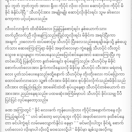
ဖွပ် ဘွတ် ဘွတ်ဘွတ် အားးး ရှီးးး ကိုပိုင် လိုးးး လိုးးးး ဆောင့်လိုးးး ကိုပိုင် မိ
ခိုင် ခံနိုင်ပါပြီ ” သီဟပိုင်အား အမျိုးမျိုး ဆောင့်လိုးခိုင်းရင်း သူမ ခါးလေး
ကော့ကာ ပင့်ပင့်ပေးသည်။
လီးဝင်လာခိုက် ထိထိမိမိလေး ပြန်ပြန်စောင့်ရင်း နှစ်ယောက်သား
တက်ညီလက်ညီ လိုးနေကြသည်။ပြိုင်တူလိုးရင်း မိခိုင်က အရင်ပြီးကာ
အချက် ၂၀လောက် ထပ်စောင့်မှ သီဟပိုင် ပြီးလေသည်။ရေချိးခန်းသို့ နှစ်ယေူ
က်သား ဆေးကြောကြရာ မိခိုင် အဖုတ်လေးမှာ ကွဲနေ၍ သီဟပိုင် လီးတွင်
သွေးစ သွေးနများ ကပ်ပေနေသည်။ပြောင်စင်နေအောင် ဆေးကြောပြီး ကု
တင်ပေါ်သို့ ပြန်ထိုင်ကာ နူတ်ခမ်းချင်း စုပ်နေကြသည်။ သီဟပိုင်မှ မိခိုင်
စောက်ပတ်လေးအား နိုက်ကလိနေသလို မိခိုင်မှ သီဟပိုင် လီးအား မရဲတရဲ
လေး ပွတ်သပ်ပေးနေသည်။ထို့နောက် သီဟပိုင်မှ တိုးတိုးလေး ကပ်ပြောကာ
ထောင်မတ်လာသော သူ့၏ လီးအား မိခိုင်အား စုပ်ခိုင်းလိုက်သည်။မိခိုင်သည်
လီးအား တဖြည်းဖြည်း အာခေါင်ထဲထိ စုပ်ယူနေရာ သီဟပိုင်တစ်ယောက် တ
အားအား ညည်းနေရသည်။ ပထမဆုံးအကြိမ်မှာပင် သီဟပိုင် ခိုင်းသမျှ ပီပီ
ပြင်ပြင် လုပ်နေတော့သည်။
ခဏ အကြာတွင် ” ခိုင် လေးဖက် ကုန်ပေးပါ့လား ကိုပိုင်အနောက်ကနေ လိုး
ကြည့်ချင်လို့ ” ” ဟင် ဖင်တော့ မလုပ်ရဘူး ကိုပိုင် အဖုတ်လေးက ခုထိစပ်နေ
တာ ဖင်ပါကွဲရင် လမ်းမလျောက်နိုင်ပဲ နေမှာ ” ” ဖင်မလိုးပါဘူး ခိုင်ရဲ့ စောက်
ပတ်လေးပဲ လိုးမှာပါ လိုးလို့ မဝသေးလို့ပါ ” မိခိုင်မှာ ချစ်သူအလိုကျ