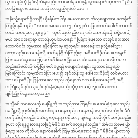
သွားသည်ကို မြင်လိုက်ရသည်။ ကားပေါ်မှဆင်း၍ သွားရောက်ထူမကာ ” ညီမ
ဘာဖြစ်သွားသေးလဲ အကို ဘာကူညီရမလဲ ဟင် “။
အနီးသို့ရောက်ရှိလာပြီး စိုးရိမ်တကြီး မေးလာသော ကိုလူချောအား ခဏစိုက်
ကြည့်နေမိသည်။ ” အားးး အမလေးး ကျွတ်ကျွတ် ခြေထောက်ခေါက်တာထင်
တယ် ထမရတော့ဘူးရှင့် ” ” ဟုတ်ဟုတ် ညီမ ကျနော် ဆေးခန်းလိုက်ပို့ပေးပါ့
မယ် အစစအရာရာ တာဝန်ယူပါတယ်နော် ” ပြန့်ကျဲနေသော စာအုပ်များအား
ကောက်ရင်း သူ့မအား ချိုင်းကြားမှ ဆွဲထူရင်း ဆေးခန်းတခုသို့ခေါ်သွား
တော့သည်။ ဆေးခန်းသို့ ဓာတ်မှန်ရိုက်ကြည့်ရာ အရိုးမထိခိုက်ပေ။ အရွတ်
ပြားယောင်သွားသဖြင့် ပတ်တီစီးပေးပြီး သောက်ဆေးများ ပေးလိုက်လေ
သည်။အိမ်ထိလိုက်ပို့ပြီး စိတ်မပူရန် မပျောက်မချင်း သူတာဝန်ယူမည်
ဖြစ်ကြောင်း ကုမ္ပဏီကဒ်ပြားပေး၍ အုပ်ထိန်းသူ ဒေါ်လေးစိန်တို့ လင်မယား
အား ပြောဆိုပြီး ပြန်သွားလေသည်။ ထိုနောက် ၁လ ခန့် ဆေးခန်းသို့ အပို့
အကြိုလုပ်ရင်း လူချင်းရင်းနှီးခဲ့ရသည်။ထိုမှ တဆင့် လူငယ်သဘာဝ
ချစ်ကြိုက်သွားတော့သည်။
အပျိုစင် ဘဝလေးကို မေမြို့သို့ အလည်သွားကြရင်း ပေးဆပ်ခဲ့ရလေသည်။
မေမြို့သို့ ညအိပ်ရန် အတင်းပူဆာနေသည်။ တနေကုန်လျောက်လည်ရင်း မိမိ
တကိုယ်လုံးလည်း မထိဘူးတဲ့နေရာ မရှိတော့ ချစ်သူ အလိုလိုက်ပေးခဲ့သည်။
ခုဟာ လိုးရန်ပူဆာနေသဖြင့် မိခိုင် အခက်တွေ့နေမိသည်။ ” အိမ်လည်းမပြော
ခဲ့ရဘူးလေ ကိုသီဟ နောက်ခေါက်ကြမှ အိပ်ရအောင် နော် ” မိခိုင်ပြောတာကို
သီဟပိုင် လက်သင့်မခံပေ ဇွတ်ကို ကလေးမုန့်တောင်းသလို တောင်းနေရင်း ည