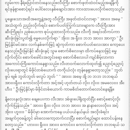
လွမ်းကာ နီရဲပြောင်တင်းနေသည်။လီးကြီး စောက်ဖုတ်ထဲဝင်မည့်အချိန်ကို
ရင်ခုန်စွာစောင့်ရင်း ပေါင်လေးနှစ်ချောင်းအား ကားထားပေးလိုက်တော့သည်။
ပူနွေးသောအထိအတွေ့နဲ့အတူ လီးကြီး အဖုတ်ထဲဝင်လာရာ ” အားးး အမေ့ ”
အသံထွက် ညည်းလိုက်ရင်း စောက်ပတ်ကြွက်သားများက လီးကြီးအား
ဆီးကြိုရင်း ညှစ်ပေးကာ စုပ်ယူထားလိုက်သည်။ လီးကို အရင်းထိကပ်ကာ
ဆီးခုံးခြင်းပွတ်၍ မွှေပေးလိုက်ရာ ” အိုးးး အ ရှီးးး ဘဘ အားးး အာကွာ ” ဦး
မြင့်နိုင်ဖင်အား လက်နှစ်ဖက်ဖြင့် ဆွဲကုတ်ကာ စောက်ပတ်လေးအား ကော့ပေး
နေသည်။ဦးမြင်နိုင် ဆီးခုံးနှင့် သူမ စောက်စိလေးမှာ ထိကပ်နေသဖြင့် မွှေ
လိုက်တိုင်း စောက်ခေါင်းအတွင်းရော စောက်စိလေးပါ ကျင်စိမ့်လာကာ
အကောင်းကြီးကောင်းနေရှာသည်။ လီးတဝက်လောက်ထုတ်၍ ညှောင့်ညှောင့်
လိုးပေးရာတွင် မိခိုင်တစ်ယောက် တကိုယ်လုံး တုန်နေရှာတော့သည်။ ” ဘွတ်
ဖွပ် ဗျစ် ဘွတ်ဘွတ် ဖလွပ် ဘွတ် ” ” အားးး အမေ့ အို့ ဘ ဘဘ ဘဘရယ်
အားးးရှီးးး ကောင်းလိုက်တာ အင့်အင့် ဟုတ်တယ် လိုးး လိုးးး အမလေးးး အီး
ဟီးး ” ဦးမြင့်နိုင်မှာ မိခိုင်တစ်ယောက် ကာမစိတ်တောက်လောင်နေချိန်။
နို့လေးနှလုံးအား ချေပေးကာ လီးအား ဒစ်ဖူးပေါ်ရုံထုတ်ပြီး စောင့်စောင့်လိုး
လိုက်ပြန်သည်။ ” အားးး ရှီးးး လိုးးး ဘဘ အားးး အ နာနာလေးလိုးးး အင့်
အိုးးး ဟူးးးး ” မိခိုင်မှာ အောက်ကနေ ပယ်ပယ်နယ်နယ် အလိုးခံရင်း
အချက်၇၀ခန့်တွင် ခါးလေးကော့တက်လာပြီး စောက်ရည်များ ထောင်ပန်းနေ
တော့သည်။ ” ဟားးးး ရှီးးးး အားးး ကောင်းးး ကောင်းလိုက်တာ ဘဘရယ် သ