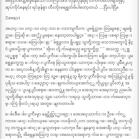
မဲပြောင်ပျော့ခွေနေသော လီးကြီးအား တုန်တုန်ရီရီ လက်ကလေးများဖြင့်
ဆုပ်ကိုင်နေရင်း ရင်ခုန်စွာ တီးတိုးရေရွတ်မိပါတော့တယ် …..ပြီးပါပြီ။
Zawgyi
အဟင္းးး ဟင္းးး ဟင္းးးး ေလာကျကီးက ျဖစ္ခ်င္တာေတြမျဖစ့္ မျဖစ္ခ်
င္တာေတြဆို ေအာ္တိုျဖစ္ေနေတာ့တာပါရွင္။ ” အင္း လြမ္းစရာ လြမ္း
စရာေလးေတြေပါ့ေနာ့ ” ခ်စ္သူလား ရွိပရွင္ သူတို့ဘက္က သေဘာမတူလို့ နိုင္
ငံျခားပို့ပစ္ျကတာ။ ” အိုးးး ဟို့ က်မနာမည္ ခင္ခက္ခက္ခိုင္ ” ” အသက္က ႏွစ္ဆ
ယ့္ရွစ္နွစ္ ” ဆိုေတာ့ အပ်ိျကီးေပါက္စေပါ့။ မိဘေတြက မရွိေတာ့ပါဘူး ျမ
စ္အေနာက္ဖက္က ေက်ာင္းျကီးစု ရြာသူတစ္ေယာက္ေပါ့။ခုေတာ့ ျမိဳ႕ေပၚ
က ေဒၚေလးစိန္ တို့အိမ္မွာ ေနေနတာ ငါးနွစ္ေလာက္ရွိပါျပီ။ အသားညိဳေပ
မယ့္ တင္ေတြရင္ေတြ သူ့ေနရာနဲ႔သူ ရိႈက္ျကီးဖိုငယ္ အသြယ္သြယ္နဲ႔မို့
ပုရိသ အေပါင္း ခေညွာင္းေနျကပါတယ္။အက်င့္က ကိုယ္လုပ္ျပီးတဲ႔ အ
လုပ္တိုင္း ျပန္ျပီးစစ္ေဆးတပ္တဲ႔အက်င့္။ အေဒၚက အေမ့ဘက္က ညမပါ။
သူတို့အိမ္မာ အေဒၚရယ္ သူ့ေယာက်ၤားရယ္ သူတို့သားေလး က်မေမာင္ဝ
မ္းကြဲ ဖိုးလံုးရယ္ အတူေနျကတာပါ။
ေစ်းခ်ိဳေစ်းျကီးမွာ ဖနပ္ဆိုင္ဖြင့္ထားရင္း အေဒၚေယာက်ၤား ဦးေက်ာ္က
ကားေမာင္းပါတယ္။ေမာင္ေလးဖိုးလံုးက ၁၀တန္းေအာင္လို့ တကၠသို
လ္ တက္ရန္ ေစာင့္ေနသူတစ္ေယာက္။ ဒီေန့မနက္ အေစာရီး ဟင္းခ်က္
စရာဝယ္ဖို့ အိမ္ကေနအထြက္ လမ္း၈၀ေပၚအေရာက္ က်မ ေျကာက္လမ္းေ