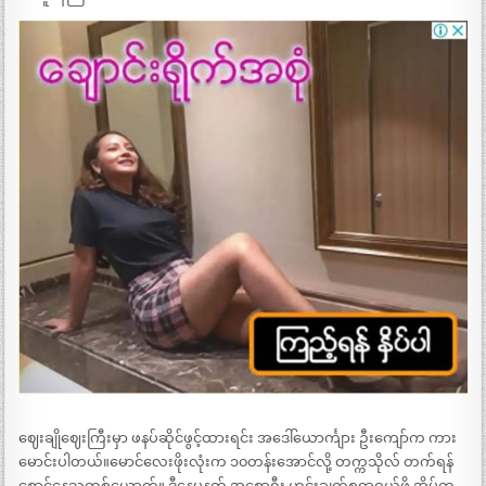
ဈေးချိုဈေးကြီးမှာ ဖနပ်ဆိုင်ဖွင့်ထားရင်း အဒေါ်ယောင်္ကျား ဦးကျော်က ကား
မောင်းပါတယ်။မောင်လေးဖိုးလုံးက ၁၀တန်းအောင်လို့ တက္ကသိုလ် တက်ရန်
စောင့်နေသူတစ်ယောက်။ ဒီနေ့မနက် အစောရီး ဟင်းချက်စရာဝယ်ဖို့ အိမ်က