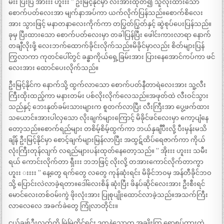
မီးး ပြီးပြီ အားးး ဟူးးး ” ဦးမြင့်နိုင်မှာ လီးအားထုတ်၍ သူလိုးထားသော
စောက်ပတ်လေးအာ မျက်နာအပ်ကာ ယက်လိုက်ပြန်သည်။စောက်စိလေး
အား သွားဖြင့် မနာတနာလေးကိုက်ကာ တပြွတ်ပြွတ်နှင့် ဆွဲစုပ်ပေးပြန်သည်။
ခုမှ ပြီးထားသော စောက်ပတ်လေးမှာ တခါပြန်ပြီး ဖေါင်းကားလာရာ နောက်
တချီလိုးဖို့ လေးဘက်ထောက်ခိုင်းလိုက်သည်။မိခိုင်မှာလည်း စိတ်များပြန်
ကြွလာကာ ကုတင်ပေါ်တွင် ခန္ဓာကိုယ်ရှေ့ခြမ်းအား ပြားနေအောင်ကပ်ကာ ဖင်
လေးအား ထောင်ပေးလိုက်သည်။
ဦးမြင့်နိုင်က နောက်သို့ ထွက်လာသော စောက်ပတ်နီတာရဲလေးအား သူ့လီး
ကြီးထိုးထည့်ကာ မနားတမ်း ပစ်လိုးလိုက်လေသည်။အဖုတ်ထဲ လီးဝင်သွား
သည်နှင့် ဘေးနုတ်ခမ်းသားများက စူတက်လာပြီး လီးကြီးအာ ပွေ့ဖက်ထား
သယောင်။အားပါလှသော လိုးချက်များကြောင့် မိခိုင်ဖင်လေးမှာ ကော့ပျံနေ
တော့သည်။စောက်ရည်များ တစိမ့်စိမ့်ထွက်ကာ ဘယ်နှချီပီးလို့ ပီးမှန်းမသိ
ချိန် ဦးမြင့်နိုင်မှာ စောင့်ချက်များမြန်လာပြီး အထွဋ်ထိပ်ရေဇာက်ကာ ကိုယ်
လုံးကြီးတုန်လျက် လရည်များပန်းထုတ်နေတော့သည်။ ” အိုးးး ဟူးးး သမီး
ရယ် ကောင်းလိုက်တာ ရှီးးး ဘဘဖြင့် လိုးလို့ တအားကောင်လိုက်တာကွာ
ဟူးး းးးး ” နေ့တွေ ရက်တွေ လတွေ ကုန်ဆုံးရင်း မိခိုင်ဘဝမှ အန်တီခိုင်ဘဝ
သို့ ပြောင်းလဲလာခဲ့ရတာ။ဒေါ်လေးစိန် ဆုံးပြီး ဖိနပ်ဆိုင်လေးအား ဦးစီးရင်
မောင်လေးတစ်ဝမ်းကွဲ ဖိုးလုံးအား ပြုစုပျိုးထောင်လာခဲ့သည်။အသက်ကြီး
လာလေလေ အခက်ခဲတွေ ကြုံလာတိုင်း။
ငယ်ချစ်ဦးလက်ကို မြဲမြဲကိုင်ရင်း ဒုက္ခနဲ့သောက အချိုးကြ ရောစပ်ထားတဲ့