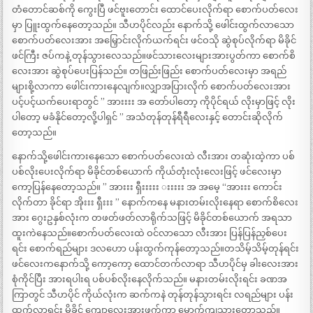
တံတောင်ဆစ်ကို ကွေးပြီ ဖင်ဗူးတောင်း ထောင်ပေးလိုက်ရာ စောက်ပတ်လေး
မှာ ပြူးထွက်နေတော့သည်။ သီဟပိုင်လည်း နောက်သို့ ဖေါင်းထွက်လာသော
စောက်ပတ်လေးအား အမြှောင်းလိုက်ယက်ရင်း ဖင်ဝသို ဆွဲစုပ်လိုက်ရာ မိခိုင်
ဖင်ကြီး ဇပ်ကနဲ့ တုန်သွားလေသည်။ဖင်သားလေးများအားပွတ်ကာ စောက်စိ
လေးအား ဆွဲစုပ်ပေးပြန်သည်။ တဖြည်းဖြည်း စောက်ပတ်လေးမှာ အရည်
များစို့လာကာ ဖေါင်းကားနေလျက်။လျှာအပြားလိုက် စောက်ပတ်လေးအား
ပင့်ပင့်ယက်ပေးရာတွင် ” အားးးး အ တော်ပါတော့ ကိုပိုင်ရယ် လိုးမှာဖြင့် လိုး
ပါတော့ မခံနိုင်တော့လို့ပါရှင် ” အသံတုန်တုန်ရီရီလေးနှင့် တောင်းဆိုလိုက်
တော့သည်။
နောက်သို့ဖေါင်းကားနေသော စောက်ပတ်လေးထဲ လီးအား တဆုံးထဲ့ကာ ပစ်
ပစ်လိုးပေးလိုက်ရာ မိခိုင်တစ်ယောက် ကိုယ်တုံးလုံးလေးဖြင့် ဖင်လေးမှာ
ကော့ပြန်နေတော့သည်။ ” အားးး ရှီးးးးး းးးးး အ အမေ့ “အားးး ကောင်း
လိုက်တာ ခိုင်ရာ အိုးးး ရှီးးး ” နောက်ကနေ မနားတမ်းလိုးနေရာ စောက်စိလေး
အား ဂွေးဥနှစ်လုံးက တဖတ်ဖတ်လာရိုက်သဖြင့် မိခိုင်တစ်ယောက် အရသာ
ထူးကဲနေသည်။စောက်ပတ်လေးထဲ ဝင်လာသော လီးအား ပြန်ပြန်ညှစ်ပေး
ရင်း စောက်ရည်များ ဒလဟော ပန်းထွက်ကုန်တော့သည်။တသိမ့်သိမ့်တုန်ရင်း
ဖင်လေးကနောက်သို့ ကော့ကော့ ထောင်တက်လာရာ သီဟပိုင်မှ ခါးလေးအား
စုံကိုင်ပြီး အားရပါးရ ပစ်ပစ်လိုးနေလိုက်သည်။ မနားတမ်းလိုးရင်း ခဏအ
ကြာတွင် သီဟပိုင် ကိုယ်လုံးက ဆက်ကနဲ တုန်တုန်သွားရင်း လရည်များ ပန်း
ထွက်လာရင်း မိခိုင် ကျောလေးအားဖက်ကာ မှောက်ကျသွားတော့သည်။