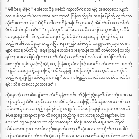
” မိခိုင်ရေ မိခိုင် ” ဒေါ်လေးစိန် ခေါ်သံကြားလိုက်ရသဖြင့် အတွေးလေးပျက်
ကာ ချစ်သူဓတ်ပုံလေးအား သေတ္တာထဲ ပြန်ထည့်ရင်း အခန်းပြင်သို့ ထွက်လာ
လိုက်တော့သည်။ ” မိခိုင် ဒေါ်လေးစိန် အပြင်သွားမလို့ အိမ်တံခါးတွေ လိုက်
ပိတ်လိုက်နော် သမီး ” ” ဟုတ်ဟုတ် ဒေါ်လေး သမီး အပြင်မသွားပါဘူး အိမ်
စောင့်နေမှာပါ ” ဒီနေ့ ဆိုင်ပိတ်ရက်မို့ အိမ်မှာပဲ အနားယူဖို့ ဆုံးဖြတ်လိုက်
သည်။ဒေါ်လေးစိန်ထွက်သွားပြီး ခနအကြာ အိမ်တွင်းသန့်ရှင်းရေလုပ် တံခါး
များ သေချာပိတ်ပြီး ရေချိုးရန် နောက်ဖေးရေကန်လေးဆီ လှမ်းလာခဲ့သည်။
ရင်လျားလေးဖြင့်ချိုးကာ တကိုယ်လုံး လွတ်လွတ်လပ်လပ် ဆပ်ပြာတိုက်
နေသည်။ ချစ်သူနှင့်လိုးခဲ့ပုံတွေ ပြန်တွေးမိသဖြင့် စောက်ပတ်လေးက အရည်
ကြည်လေးများ စို့နေသဖြင့် ထမိန်လှန်၍ ဆပ်ပြာတိုက်ကာ ပွတ်ဆေးလိုက်
သည်။ရေချိုးပြီး အိမ်တွင် အင်္ကျ ီအပါး ခါးရှည်လေးလဲကာ သနပ်ခါးလိမ်း
ရင်း သီချင်းလေး ညည်းနေ၏။
ထိုနောက့် ကောဖီဖျော်ကာ ကိတ်မုန့်စားရင်း တီဗွီကြည့်နေလိုက်သည်။ခဏအ
ကြာတွင် မျက်စိညှောင်းလာကာ အိပ်ချင်လာသဖြင့် အိပ်ခန်းလေးထဲ ဝင်ကာ
အိပ်ပစ်လိုက်လေသည်။ နှစ်နှစ်ချိုက်ချိုက် အိပ်ပျော်နေရင်း ချက်ကလေးဆီ
ခပ်နွေးနွေးအရာတခုက ထိတွေ့နေသည်ကို ခံစားလာရသည်။ချက်ပေါက်
လေးထဲ လျှာဖျားလေးက ထိုးကစားရင်း ဆီးခုံးလေးဆီ ရွေ့နေရာ ကြက်
သိမ်းလေးများထလာမိသည်။နောက်တော့ ဆီးခုံးလေးအား ဝိုက်ကာ ပေါင်
ကြားထဲစောက်ပတ်အက်ကွဲကြောင်းလေးအား အောက်မှပင့်ယက်ကာ စောက်