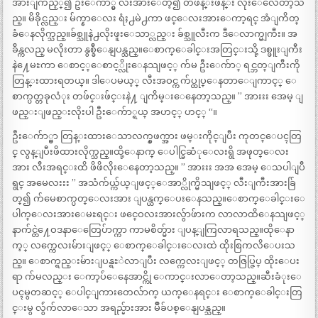
အားျကည့္၍ ဦးေက်ာ္မွ လီးအားေတ့၍ တဖန္းဖန္း လိုးေလေတာ့သ
ည္။ မိခိုင္လည္း မ်က္နာေလး ရံႈ႕မဲ႕ကာ ဖင္ေလးအားေကာ့ရင္ အံျကိတ္
ခံေနလိုက္သည္။ခ်စ္သူနဲ႕လိုးဖူးေသာ္လည္း ခ်စ္သူလီးက ဒီေလာက္မျကီး။ အ
ခ်ိန္ကလည္ မလိုးတာ နွစ္ခ်ီေနျပန္သည္။ေစာက္ေခါင္းအတြင္းသို့ ဒစ္ဖူးျကီး
နဲ႔ေမႊကာ ေစာင့္ေစာင့္လိုးေနသျဖင့္ က်မ ဦးေက်ာ္ ရင္ဘတ္ျကီးကို
တြန္းထားရတယ္။ ဒါေပမယ့္ လီးအဝင္က က်ပ္ထုပ္ေနတာေျကာင့္ ေ
စာက္ပတ္တခုလံုး တဖ်င္းဖ်င္းနဲ႔ ျကိမ္းေနေတာ့သည္။ ” အားးး အေမ့ ျ
ဖည္းျဖည္းလိုးပါ ဦးေက်ာ္ရယ္ အဟင့္ ဟင့္ “။
ဦးေက်ာ္မွာ တြန္းထားေသာလက္နွဖက္အား ဖမ္းကိုင္ျပီး ကုတင္ေပၚတြ
င္ လွန္ျပီးဖိထားလိုက္သည္။ထို့ေနာက္ ေပါင္ခြဆံုေလးရွိ အဖုတ္ေလး
အား လီးအရင္းထိ ဖိဖိလိုးေနေတာ့သည္။ ” အားးး အအ အေမ့ ေသပါျပီ
ရွင္ အမေလးးး ” အသံက်ယ္က်ယ္ျဖင့္ေအာ္လိုက္မိသျဖင့္ လီးျကီးအားခ်ြ
တ္၍ က်မေစာက္ပတ္ေလးအား ျပန္ယက္ေပးေနသည္။ေစာက္ေခါင္းေ
ပါက္ေလးအားေမႊရင္း ဖင္ဝေလးအားလ်ွာဖ်ားက လာလာထိေနသျဖင့္
နာက်င္တဲ႔ေဝဒနာေတြေပ်ာက္ကာ ကာမစိတ္မ်ား ျပန္ျကြလာရသည္။ထိုေနာ
က့္ လက္ကေလးမ်ားျဖင့္ ေစာက္ေခါင္းေလးထဲ ထိုးစြကလိေပးသ
ည္။ ေစာက္ရည္းမ်ားျပန္ရႊဲလာျပီး လက္ကေလးျဖင့္ တဇြပ္ဇြပ္ ထိုးေပး
ရာ က်မလည္း ေကာ့ပ်ံေနေအာင္ကို ေကာင္းလာေတာ့သည္။ဆီးခံုးေ
ပၚမွတဆင့္ ေပါင္ျကားတေလ်ာက္ ယက္ေနရင္း ေစာက္ေခါင္းတြ
င္းမွ လ်ွံက်လာေသာ အရည္မ်ားအား မ်ိဳခ်ပစ္ေနျပန္သည္။