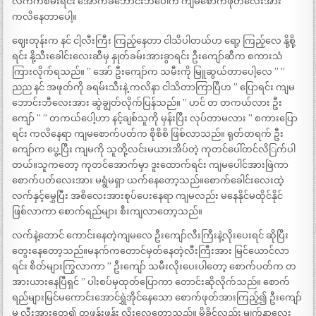
လက်ကစမ်းရင်း အောက်ခံဘောင်းဘီပေါ်က ကျမစောက်ဖုတ်လေးအား
ကလိနေတာပေါ့။
ဈေးတုန်းက နင် ငါ့လီးကြီး ကြည့်နေတာ ငါသိပါတယ်ဟ ရော့ ကြည့်လေ နို့စို့
ရင်း နို့သီးခေါင်းလေးဆီမှ နှုတ်ခမ်းအားခွာရင်း ဦးကျော်ဆီက စကားသံ
ကြားလိုက်ရသည်။ ” အော် ဦးကျော်က သမီးကို မြူဆွယ်တာပေါ့လေ ” ”
ညည နင် အဖုတ်ကို ခရမ်းသီးနဲ့ ကလိနာ ငါသိတာကြာပြီဟ ” ပြောရင်း ကျမ
ဘောင်းဘီလေးအား ဆွဲချွတ်လိုက်ပြန်သည်။ ” ဟင် တ တကယ်လား ဦး
ကျော် ” ” တကယ်ပေါ့ဟာ နင့်ချစ်သူကို မှန်းပြီး လုပ်တာမလား ” စကားပြော
ရင်း ကလိနေရာ ကျမစောက်ပတ်က စိုစိစိ ဖြစ်လာသည်။ ရုတ်တရက် ဦး
ကျော်က ပွေ့ပြီး ကျမကို သူတို့လင်းမယားအိပ်တဲ့ ကုတင်ပေါ်တင်လိြက်ပါ
တယ်။သူကတော့ ကုတင်အောက်မှာ ဒူးထောက်ရင်း ကျမပေါင်အားဖြဲကာ
စောက်ပတ်လေးအား မရွံမရှာ ယက်နေတော့သည်။စောက်ခေါင်းလေးထဲ့
လက်နှင့်မွှေပြီး အစိလေးအားစုပ်ပေးနေရာ ကျမလည်း မနေနိုင်မထိုင်နိုင်
ဖြစ်လာကာ စောက်ရည်များ စီးကျလာတော့သည်။
လက်နဲ့တောင် ကောင်းနေတဲ့ကျမလေ ဦးကျော်လီးကြီးနဲ့လိုးပေးရင် ဆိုပြီး
တွေးနေတော့သည်။မနက်ကတောင်မှတ်နေတဲ့လီးကြီးအား မြင်ယောင်လာ
ရင်း စိတ်များကြွလာကာ ” ဦးကျော် သမီးလိုးပေးပါတော့ စောက်ပတ်က တ
အားယားနေပြီရှင် ” ပါးစပ်မှထုတ်ပြောကာ တောင်းဆိုလိုက်သည်။ စောက်
ရည်များမြင်မကောင်းအောင်ရွှဲအိုင်နေသော စောက်ဖုတ်အားကြည့်၍ ဦးကျော်
မှ လီးအားတေ့၍ တဖန်းဖန်း လိုးလေတော့သည်။ မိခိုင်လည်း မျက်နာလေး