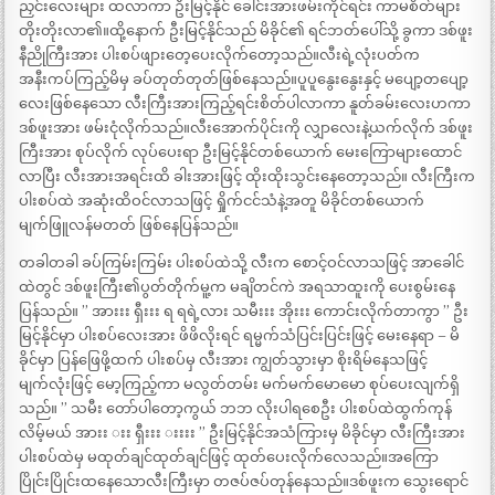
ညှင်းလေးများ ထလာကာ ဦးမြင့်နိုင် ခေါင်းအားဖမ်းကိုင်ရင်း ကာမစိတ်များ
တိုးတိုးလာ၏။ထို့နောက် ဦးမြင့်နိုင်သည် မိခိုင်၏ ရင်ဘတ်ပေါ်သို့ ခွကာ ဒစ်ဖူး
နီညိုကြီးအား ပါးစပ်ဖျားတေ့ပေးလိုက်တော့သည်။လီးရဲ့လုံးပတ်က
အနီးကပ်ကြည့်မိမှ ခပ်တုတ်တုတ်ဖြစ်နေသည်။ပူပူနွေးနွေးနှင့် မပျော့တပျော့
လေးဖြစ်နေသော လီးကြီးအားကြည့်ရင်းစိတ်ပါလာကာ နူတ်ခမ်းလေးဟကာ
ဒစ်ဖူးအား ဖမ်းငုံလိုက်သည်။လီးအောက်ပိုင်းကို လျှာလေးနဲ့ယက်လိုက် ဒစ်ဖူး
ကြီးအား စုပ်လိုက် လုပ်ပေးရာ ဦးမြင့်နိုင်တစ်ယောက် မေးကြောများထောင်
လာပြီး လီးအားအရင်းထိ ခါးအားဖြင့် ထိုးထိုးသွင်းနေတော့သည်။ လီးကြီးက
ပါးစပ်ထဲ အဆုံးထိဝင်လာသဖြင့် ရှိုက်ငင်သံနဲ့အတူ မိခိုင်တစ်ယောက်
မျက်ဖြူလန်မတတ် ဖြစ်နေပြန်သည်။
တခါတခါ ခပ်ကြမ်းကြမ်း ပါးစပ်ထဲသို့ လီးက စောင့်ဝင်လာသဖြင့် အာခေါင်
ထဲတွင် ဒစ်ဖူးကြီး၏ပွတ်တိုက်မူ့က မချိတင်ကဲ အရသာထူးကို ပေးစွမ်းနေ
ပြန်သည်။ ” အားးး ရှီးးး ရ ရရဲ့လား သမီးးး အိုးးး ကောင်းလိုက်တာကွာ ” ဦး
မြင့်နိုင်မှာ ပါးစပ်လေးအား ဖိဖိလိုးရင် ရမ္မက်သံပြင်းပြင်းဖြင့် မေးနေရာ – မိ
ခိုင်မှာ ပြန်ဖြေဖို့ထက် ပါးစပ်မှ လီးအား ကျွတ်သွားမှာ စိုးရိမ်နေသဖြင့်
မျက်လုံးဖြင့် မော့ကြည့်ကာ မလွတ်တမ်း မက်မက်မောမော စုပ်ပေးလျက်ရှိ
သည်။ ” သမီး တော်ပါတော့ကွယ် ဘဘ လိုးပါရစေဦး ပါးစပ်ထဲထွက်ကုန်
လိမ့်မယ် အားး းး ရှီးးး းးးး ” ဦးမြင့်နိုင်အသံကြားမှ မိခိုင်မှာ လီးကြီးအား
ပါးစပ်ထဲမှ မထုတ်ချင်ထုတ်ချင်ဖြင့် ထုတ်ပေးလိုက်လေသည်။အကြော
ပြိုင်းပြိုင်းထနေသောလီးကြီးမှာ တဇပ်ဇပ်တုန်နေသည်။ဒစ်ဖူးက သွေးရောင်