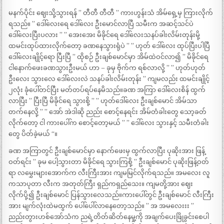
မနက်ပိုင်း ဈေးသို့သွားရန် ” တီတီ တီတီ ” ကားဟွန်းသံ အိမ်ရှေ့မှ ကြားလိုက်
ရသည်။ ” ဒေါ်လေးရေ ဒေါ်လေး ဦးမောင်လာပြီ သမီးက အဆင့်သင်ပဲ
ဒေါ်လေးပြီးပလား ” ” အေးအေး မိခိုင်ရေ ဒေါ်လေးသနပ်ခါးလိမ်းတုန်းမို့
ထမင်းထုပ်ထားလိုက်တော့ ခဏနေသွားရုံပဲ ” ” ဟုတ် ဒေါ်လေး ထုပ်ပြီးပါပြီ
ဒေါ်လေးချိုင့်ရော ပြီးပြီ ” ထိုစဉ် ဦးချစ်မောင်မှာ အိမ်ထဲဝင်လာ၍ ” မိခိုင်ရေ
ငါနောက်ဖေးခဏသွားဦးမယ် ဟာ – ခုမှ ဗိုက်က ရစ်လာလို့ ” ” ဟုတ်ဟုတ်
ဦးလေး သွားလေ ဒေါ်လေးလဲ သနပ်ခါးလိမ်းတုန်း ” ကျမလည်း ထမင်းချိုင့်
၂လုံး ခုံပေါ်တင်ပြီး မတ်တပ်ရပ်နေမိသည်။ခဏ အကြာ ဒေါ်လေးစိန် ထွက်
လာပြီး ” ပြီးပြီ မိခိုင်ရေ သွားစို့ ” ” ဟုတ်ဒေါ်လေး ဦးချစ်မောင် အိမ်သာ
တက်နေလို့ ” ” အော် အဲဒါဆို ညည်း စောင့်နေရင်း အိမ်တံခါးတွေ သော့ခတ်
လိုက်တော့ ငါ ကားပေါ်က စောင့်တော့မယ် ” ” ဒေါ်လေး သွားနှင့် သမီးတံခါး
တွေ ပိတ်ခဲ့မယ် “။
ခဏ အကြာတွင် ဦးချစ်မောင်မှာ နောက်ဖေးမှ ထွက်လာပြီး ပုဆိုးအား ဖြန့်
ဝတ်ရင်း ” ခုမ ပေါ့သွားတာ မိခိုင်ရေ သွားကြစို့ ” ဦးချစ်မောင် ပုဆိုးဖြန့်ဝတ်
ရာ လမွှေးများအောက်က လီးကြီးအား ကျမမြင်လိုက်ရသည်။ အမလေး လူ
ကသာပုတာ လီးက အတုတ်ကြီး ရှည်ကရှည်သေး။ ကျမတို့အား ဈေး
လိုက်ပို့၍ ဦးချစ်မောင် ပြန်သွားလေသည်။ကားပေါ်တွင် ဦးချစ်မောင် လီးကြီး
အား မျက်လုံးထဲမထွက် ပေါ်ပေါ်လာနေတော့သည်။ ” အ အမလေးးး ”
ညည်းတွားဟစ်အော်သံက ညရဲ့တိတ်ဆိတ်နေမှု့ကို အချက်ပေးဖြိုခွင်းစေပါ