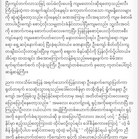
ပြီးကျင်တက်လာသဖြင့် ထပ်မံလိုးပေးဖို့ ကျမတောင်းဆိုရတော့သည်။လီး
ကြီးပြန်ထဲ့ကာ တချက်ချင်းလိုးနေရင်း ကော့တက်လာသော ကျမနို့လေးများ
ကို ဆွဲဆွဲစို့တော့သည်။ လိုးနေရင်း ခဏအကြာမှ လီးအရသာကို ကျမ ခံစားမိ
တာပါ။ဦးကျော် စောင့်လိုးသမျှတင်းခံနိုင်လာပါပြီ။ကျမလည်း သူ့လီးအဝင်
ကို အောက်ကနေ စောက်ပတ်လေးကော့ပြီး ပြန်ပြန်စောင့်ပေးလိုက်တာ။စီး
ကျပ်နေတဲ့ ကျမစောက်ပတ်လေးကို မနားတမ်းလိုးရင်း ဦးကျော်ရော ကျမ
ရော ရှေ့ဆင့်နောက်ဆင့် ပြီးခဲ့ရပါတယ်။ ခဏနားပြီး ဦးကျော် စိတ်တိုင်းကျ
တချီထပ်လိုးတာရှင်။ပြီးမှ ကျမကို ဈေးက ဖိနပ်ဆိုင်ကို ပြန်လိုက်ပို့ပါတယ်။
အိပ်ရာ ထထချင်း အံအောကြောက်လန့်မိရသည်။မနေ့မနက်က မိမိအား
ရက်ရက်စက်စက် လိုးခဲ့သူကြီး ဦးကျော်တစ်ယောက် ခုတော့ ကုတင်ပေါ်တွင်
ဆန့်ဆန့်ကြီး။
ညက ကားသိမ်းအပြန် အရက်သောက်ပြန်လာရာ ဦးနောက်ကျောပြတ်ကာ
ရုတ်တရက် သေဆုံးသွားရသည်။ဒေါ်လေးစိန်မှာ တအိ့အိ့နှင့် ရှိုက်နေရာ ဦး
ကျော် အကိုဖြစ်သူ ဥိးမြင့်နိုင်ရောက်လာမှ အရင် အတိတ်ကြောင်းလေးတွေ
ပြောပြောငိုနေတော့သည်။ ” အမလေး ယောင်္ကျားရဲ့ ရှင့်အကိုရောက်လာပြီ ထ
ကြည့်ပါဦးလား ငယ်ငယ်က အပျိုကြီးတစ်ယောက်အိမ်တက်ချောင်းရင်း ရှင့်
အကို ခွေးကိုက်ခံရဘူးတယ်ဆို ခု ထပြောပါဦးလားးး အဟင့် ဟင့် ” ဦးမြင့်
နိုင်မှာ ဧည့်သည်တွေကြားထဲ ထိုင်မလို့လုပ်ရင်း ဒေါ်စိန်စကားကြောင့် ” ဟဲ့ မိ
စိန် ရိုးရိုးငိုပါဟ မဆိုင်တာတွေ ထဲ့ထဲ့ မငိုပါနဲ့ ” ” ကိုမြင်နိုင်ရယ် ရှင်တို့က ညီ
အကို နှစ်ယောက်ထဲလေ ကိုကျော်က ရှင့်ကို သံယောစဉ်သိပ်ကြီးတာ ကျမ