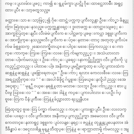
ကမ္းျပားမ်ားျဖင့္ ကာ၍ ေရွ႔မ်က္နာျပင္ကို ဂိုေထာင္သေဘာမ်ိဳး အရွင္
ထားျပီး ေသာ့ခတ္ရသည္။
ခတ္ထားေသာ ေသာ့ဖြင့္၍ ဂိုေထာင္ထဲ ပက္လက္ျကီးလွန္ကာ ဦးေက်ာ္မွာ ဖိနပ္ထု
တ္မ်ား ဆြဲထုပ္ေနသည္။ ပက္လက္လွန္ထားရင္း ဒူးတဖက္က ေထာင္ထားသျဖင့္ ေ
အာက္စလြတ္ေနျပီး လီးမဲမဲျကီးက ေပါင္တဖက္ျခမ္းကပ္ကာ ဒစ္ဖူးျကီးက
ေအာက္စိုက္ေနသည္။လီးျကီးက ေပ်ာ့ေနတာေတာင္ အတုတ္ျကီးပဲ။
က်မ ခ်စ္သူထက္ ၂ဆေလာက္ရွိတယ္။ ေပါင္ေမႊးေတြကလည္း ေကာ
က္ေကာက္ေကြးေကြးေလးေတြ က်မျကည့္ရင္း အသဲယားလာ
တာေပါ့။က်မလည္း ဦးေက်ာ္ေျခရင္းနာကပ္ထိုင္လိုက္တာ လီးျကီးကို ျ
ကည့္ခ်င္တာလည္း ပါတာေပါ့။ အနီးကပ္ျမင္လိုက္ရေတာ့ ေပါင္ျကားထဲက
ဆစ္ကနဲ႔ဆစ္ကနဲ႔ ျဖစ္သြားရတယ္။ ” ဦးေက်ာ္ ရလား ကေလးစီးေလးေတြ
အရင္ထုတ္လိုက္ေလ ” ” ေအးပါ မိခိုင္ရ ဂ်ပ္ဗူးေတြဖယ္ေနလို့ပါ ညည္းအေ
ဒၚေရာ္ ” ” မုန့္တီ ဝယ္ေနရစ္ခဲ႔တာ မလာေသးဘူး ဦးေက်ာ္လည္း စားျ
ပီးမွ သြားေလ ” ” ေအးေအး ဒါနဲ႔ ကပ္ေျကးပါလား ေပးဦး ဂ်ပ္
ဗူးေတြက ပီနံျကိဳးေတြနဲ႔ခ်ည္ထားတာ ရႈပ္ကုန္ပီဟ။
ဆြဲထုတ္ရင္ ဗူးေတြ ပ်က္မွာ က်မလည္း ကပ္ေျကးရွာျပီး ဦးေလးလက္
ထဲေပးရင္း လီးျကီးအား အနီးကပ္ျကည့္လိုက္ရာ အမေလးးး လီးျကီး
ကေတာင္ေနတာရွင္ ဒစ္ဖူးက ျပဲလန္ေနရင္း ဇပ္ကနဲ႔ တုန္တုန္ျပေနတာ။ အဲ
ဒီခ်ိန္မွာပဲ ေဒၚေလးစိန္က မုန္႔တီထုပ္ေတြနဲ႔ ေရာက္လာတာမို့ က်မလည္း အျ