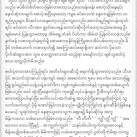
” ဘွတ် ဘွတ် ပြွတ် ဒုပ်စွပ် ဖွပ်ဖွပ် ဗျစ် ဗျစ် ဘွတ် ” လီးအဝင်ထွက် အသံများ
လည်း ခပ်စိတ်စိတ်လေးဖြစ်လာတော့သည်။တဖန်းဖန်း စောင့်လိုးနေရင်း
နောင်ဆုံးတချက် စောင့်အပြီးမှာတော့ ကျမ ဖင်လေးထဲ နွေးကနဲ့ဖြစ်ကာ လ
ရည်ပူပူများ စီးဆင်လာနေတော့သည်။ကျမလည်း စောက်ရည်များပန်းထုတ်
ရင်း ဖင်ထဲက လီးအား ချွတ်ပေးရန် တောင်းဆိုလိုက်တော့သည်။ခဏနေ ဦး
ချစ်မောင် ပြန်သွားတော့မှ အိမ်ရှေ့တံခါး ပိတ်ကာ အိမ်ထဲ ပြန်ဝင်လာခဲ့သည်။
နက်ဖန် လစာထုတ်မဲ့ရက်မို့ စောစောထနိုင်ရန်ကြိုးစားအိပ်ပစ်တော့သည်။ မိ
ခိုင် တစ်ယောက် လစာထုတ်၍ အကြွေးဆပ်စရာရှိတာ ဆပ်ကာ ပိုသော
ပိုက်ဆံများအား သူမ သေတ္တာလေးထဲ ထည့်ရာ မမျော်လင့်ပဲ ချစ်သူဓတ်ပုံ
လေး တွေ့လိုက်မိသည်။
ဓတ်ပုံလေးအားကြည့်ရင်း အတိတ်များဆီသို့ ရောက်ရှိသွားတော့သည်။ သီဟ
ပိုင် အသက်သုံးဆယ် ဝန်းကျင် အရပ် အမောင်းက ၅ပေ ၈လက်မ အသားဖြူ
ဖြူ ရုပ်ရည်ခပ်သန့်သန့် ဘော်ဒီက ကျစ်ကျစ်လစ်လစ်နှင့် လူချောတစ်ယေူက်
ဖြစ်သည်။ ဖခင် ဆုံးပြီးနောက်ပိုင်း ကုမဏ္ဏီ လုပ်ငန်းများ ဦးစီးလုပ်ကိုင်ရာ
စကားပြောပါးနပ်ပြီး ပေါင်းသင်းဆက်ဆံမှု့ အလုပ်ကြိုးစားမှု့တိုကြောင့် သူ့
လက်ထက်တွင် ပိုမို အောင်မြင်လာခဲ့သည်။ ပျိုတိုင်းကြိုင်တဲ့ နှင်းဆီခိုင်ဖြစ်နေ
ပေမယ့် သူရင်ထဲတွင် နေရာယူထားသူက ဈေးချို ဖိနပ်ဆိုင်မှ အကူ
မိန်းကလေး တစ်ယောက်ဖြစ်လာခဲ့သည်။ ” တီ တီတီ ” ” ကျွီ ကျွီ ကျွိ ” ” အမ
လေးးးး သေပါပြီရှင့် .. အ ကျွတ်ကျွတ် ” သနပ်ခါးပါးကွက်ကျားလေးနှင့်
မိန်းမပျိုတစ်ယောက် မိမိကားဖြင့် လမ်းကွေ့လေးတွင် ပွတ်တိုက်မိရာ လဲကျ