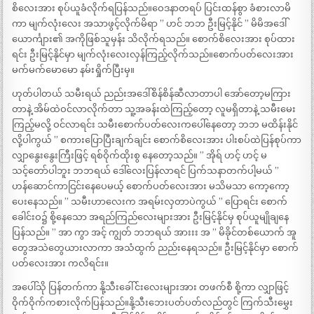
စိလေးအား စုပ်ယူခံလိုက်ရပြန်သည်။ဝေဒနာတရပ် ပြင်းထန်စွာ ခံစားလာမိ
ကာ မျက်လုံးလေး အသာဖွင့်လိုက်မိရာ ” ဟင် ဘဘ ဦးမြင့်နိုင် ” မိမိအဒေါ်
ယောင်္ကျား၏ အကိုဖြစ်သူမှန်း သိလိုက်ရသည်။ စောက်စိလေးအား စုပ်ထား
ရင်း ဦးမြင့်နိုင်မှာ မျက်လုံးလေးလှန်ကြည့်လိုက်သည်။စောက်ပတ်လေးအား
မက်မက်မောမော နမ်းရှိုက်ပြီးမှ။
ဟုတ်ပါတယ် သမီးရယ် ညည်းအဒေါ်စိန်စိန်ဆီလာတာပါ အော်တော့မကြား
တာနဲ့ အိမ်ထဲဝင်လာလိုက်တာ သူ့အခန်းထဲကြည့်တော့ လူမရှိတာနဲ့ သမီးမေး
ကြည့်မလို့ ဝင်လာရင်း သမီးစောက်ပတ်လေးကပေါ်နေတော့ ဘဘ မထိန်းနိုင်
လို့ပါကွယ် ” စကားပြောပြီးချက်ချင်း စောက်စိလေးအား ပါးစပ်ထဲပြန်စုပ်ကာ
လျှာနွေးနွေးကြီးဖြင့် ရစ်ဝိုက်ထိုးစွ နေတော့သည်။ ” အိုရ် ဟင့် ဟင့် မ
သင့်တော်ပါဘူး ဘဘရယ် ဒေါ်လေးပြန်လာရင် ပြက်သနာတက်ပါ့မယ် ”
ဟန်ဆောင်ကာငြင်းနေပေမယ့် စောက်ပတ်လေးအား မသိမသာ ကော့ကော့
ပေးနေသည်။ ” သမီးဟာလေးက အရမ်းလှတာပဲကွယ် ” ပြောရင်း စောက်
ခေါင်းဝ၌ စို့နေသော အရည်ကြည်လေးများအား ဦးမြင့်နိုင်မှ စုပ်ယူမျိုချနေ
ပြန်သည်။ ” အာ ကွာ အင့် ကျွတ် ဘဘရယ် အားးး အ ” မိခိုင်တစ်ယောက် အူ
တွေအသဲတွေယားလာကာ အသံထွက် ညည်းနေရသည်။ ဦးမြင့်နိုင်မှာ စောက်
ပတ်လေးအား ကလိရင်း။
အပေါ်သို ပြန်တက်ကာ နို့သီးခေါ်င်းလေးများအား တဖက်စီ စို့ကာ လျှာဖြင့်
ဝိုက်ဝိုက်ကစားလိုက်ပြန်သည်။နို့သီးဘေးပတ်ပတ်လည်တွင် ကြက်သီးမွှေး