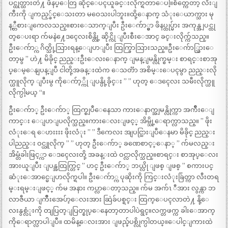
ပင္ထုတ္ထားတဲ႔ ဖိနပ္ေတြ ဆိုင္ေပၚယူခင္းလိုက္ရတာေပါ့။စိတ္ကေတာ့ လီးျ
ကီးကို ျကည့္ခ်င္ေသးတာ မဝေသးပါဘူး။ထို့ေနာက္ သံုးေယာက္သား မု
န့္တီစားျကေလသည္။စားေသာက္ျပီး ဦးေက်ာ္မွာ ဖိနပ္ထုပ္မ်ား အကုန္အျပင္ထု
တ္ေပးရာ က်မနဲ႔ေဒၚေလးစိန္တို့ ဆိုင္ကို ျပီးစီးေအာင္ ခင္းလိုက္က်သည္။
ဦးေက်ာ္က ဂိတ္သို့သြားရန္ေျပာျပီး ထြက္ခြာသြားသည္။ဦးေက်ာ္သြားေ
တာ့မွ ” ဟဲ႔ မိခိုင္ ညည္းဦးေလးေနာက္ ျမန္ျမန္လိုက္စမ္း စာရင္းစာအု
ပ္ေမ့ေနျပန္ျပီ ငါတို့အခန္းထဲက ေသတၱာ အစိမ္းေပၚမွာ ညည္းလို
က္ယူလိုက္ ျပီးမွ ကိုေက်ာ့္ကို ျပန္ပို့ခိုင္း ” ” ဟုတ္ ေဒၚေလး သမီးလိုက္ယူ
လိုက္ပါ့မယ္ “။
ဦးေက်ာ္ ဦးေက်ာ္ ထြက္စျပဳေနေသာ ကားေနာက္အျမန္လိုက္ကာ အက်ိဳးေျ
ကာင္း ေျပာျပလိုက္သည္။ကားေလးျဖင့္ အိမ္သို့ေရာက္လာသည္။ ” ဖိုး
လံုးေရ ေဟးးးး ဖိုးလံုး ” ” ဒီကေလး အျပင္သြားျပီေနမာ မိခိုင္ ညည္း
ပါညည္း ဝင္ယူလိုက္ ” ” ဟုတ္ ဦးေက်ာ္ ခဏေစာင့္ေနာ္ ” က်မလည္း
အိမ္တံခါးဖြင့္ကာ ေဒၚေလးတို့ အခန္းထဲ ဝင္လာလိုက္သည္။စာရင္း စာအုပ္ေလး
အားယူျပီး ျပန္အထြက္တြင္ ” ဟင္ ဦးေက်ာ္ ဘယ္လို ျဖစ္ ျဖစ္ ” စကားပင္
ဆံုးေအာင္မေျပာလိုက္ရပါ။ ဦးေက်ာ္က ပုဆိုးကို ကြင္းလံုးခ်ြတ္ကာ လီးတရ
မ္းရမ္းျဖင့္ က်မ အနား ကပ္လာေတာ့သည္။ က်မ အက်ၤ ီအား လွန္ကာ ဘ
လာဇီယာ ျကိဳးအေပ်ာ့ေလးအား ဆြဲခ်ပစ္ရင္း ထြက္ေပၚလာတဲ႔ နို့ေ
လးနွစ္လံုးကို တျပြတ္ျပြတ္စုပ္ေနေတာ့တာပါပဲရွင္။လက္တဖက္က ခါးေအာက္
ကိုေရာက္လာပါျပီ။ ထမိန္ေလးအား ျဖည္ခ်ပစ္လိုက္ပါတယ္။ေပါင္ျကားထဲ