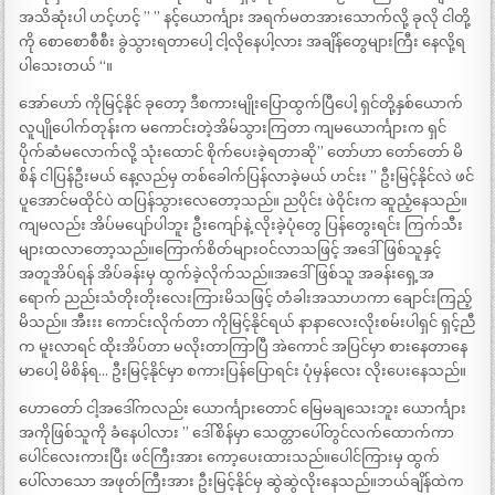
အသိဆုံးပါ ဟင့်ဟင့် ” ” နင့်ယောင်္ကျား အရက်မတအားသောက်လို့ ခုလို ငါတို့
ကို စောစောစီစီး ခွဲသွားရတာပေါ့ ငါ့လိုနေပါ့လား အချိန်တွေများကြီး နေလို့ရ
ပါသေးတယ် “။
အော်ဟော် ကိုမြင့်နိုင် ခုတော့ ဒီစကားမျိုးပြောထွက်ပြီပေါ့ ရှင်တို့နှစ်ယောက်
လူပျိုပေါက်တုန်းက မကောင်းတဲ့အိမ်သွားကြတာ ကျမယောင်္ကျားက ရှင်
ပိုက်ဆံမလောက်လို့ သုံးထောင် စိုက်ပေးခဲ့ရတာဆို” တော်ဟာ တော်တော် မိ
စိန် ငါပြန်ဦးမယ် နေ့လည်မှ တစ်ခေါက်ပြန်လာခဲ့မယ် ဟင်းး ” ဦးမြင့်နိုင်လဲ ဖင်
ပူအောင်မထိုင်ပဲ ထပြန်သွားလေတော့သည်။ ညပိုင်း ဖဲဝိုင်းက ဆူညံ့နေသည်။
ကျမလည်း အိပ်မပျော်ပါဘူး ဦးကျော်နဲ့ လိုးခဲ့ပုံတွေ ပြန်တွေးရင်း ကြက်သီး
များထလာတော့သည်။ကြောက်စိတ်များဝင်လာသဖြင့် အဒေါ်ဖြစ်သူနှင့်
အတူအိပ်ရန် အိပ်ခန်းမှ ထွက်ခဲ့လိုက်သည်။အဒေါ်ဖြစ်သူ အခန်းရှေ့အ
ရောက် ညည်းသံတိုးတိုးလေးကြားမိသဖြင့် တံခါးအသာဟကာ ချောင်းကြည့်
မိသည်။ အီးးး ကောင်းလိုက်တာ ကိုမြင့်နိုင်ရယ် နာနာလေးလိုးစမ်းပါရှင် ရှင့်ညီ
က မူးလာရင် ထိုးအိပ်တာ မလိုးတာကြာပြီ အဲကောင် အပြင်မှာ စားနေတာနေ
မာပေါ့ မိစိန်ရ… ဦးမြင့်နိုင်မှာ စကားပြန်ပြောရင်း ပုံမှန်လေး လိုးပေးနေသည်။
ဟောတော် ငါ့အဒေါ်ကလည်း ယောင်္ကျားတောင် မြေမချသေးဘူး ယောင်္ကျား
အကိုဖြစ်သူကို ခံနေပါလား ” ဒေါ်စိန်မှာ သေတ္တာပေါ်တွင်လက်ထောက်ကာ
ပေါင်လေးကားပြီး ဖင်ကြီးအား ကော့ပေးထားသည်။ပေါင်ကြားမှ ထွက်
ပေါ်လာသော အဖုတ်ကြီးအား ဦးမြင့်နိုင်မှ ဆွဲဆွဲလိုးနေသည်။ဘယ်ချိန်ထဲက