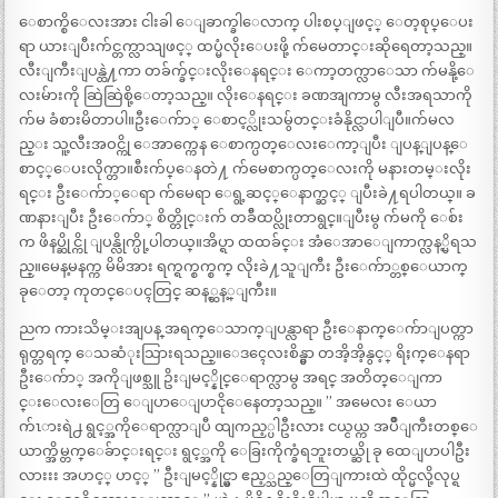
ေစာက္စိေလးအား ငါးခါ ေျခာက္ခါေလာက္ ပါးစပ္ျဖင့္ ေတ့စုပ္ေပး
ရာ ယားျပီးက်င္တက္လာသျဖင့္ ထပ္မံလိုးေပးဖို့ က်မေတာင္းဆိုရေတာ့သည္။
လီးျကီးျပန္ထဲ႔ကာ တခ်က္ခ်င္းလိုးေနရင္း ေကာ့တက္လာေသာ က်မနို့ေ
လးမ်ားကို ဆြဲဆြဲစို့ေတာ့သည္။ လိုးေနရင္း ခဏအျကာမွ လီးအရသာကို
က်မ ခံစားမိတာပါ။ဦးေက်ာ္ ေစာင့္လိုးသမ်ွတင္းခံနိုင္လာပါျပီ။က်မလ
ည္း သူ့လီးအဝင္ကို ေအာက္ကေန ေစာက္ပတ္ေလးေကာ့ျပီး ျပန္ျပန္ေ
စာင့္ေပးလိုက္တာ။စီးက်ပ္ေနတဲ႔ က်မေစာက္ပတ္ေလးကို မနားတမ္းလိုး
ရင္း ဦးေက်ာ္ေရာ က်မေရာ ေရွ့ဆင့္ေနာက္ဆင့္ ျပီးခဲ႔ရပါတယ္။ ခ
ဏနားျပီး ဦးေက်ာ္ စိတ္တိုင္းက် တခ်ီထပ္လိုးတာရွင္။ျပီးမွ က်မကို ေစ်း
က ဖိနပ္ဆိုင္ကို ျပန္လိုက္ပို့ပါတယ္။အိပ္ရာ ထထခ်င္း အံေအာေျကာက္လန့္မိရသ
ည္။မေန့မနက္က မိမိအား ရက္ရက္စက္စက္ လိုးခဲ႔သူျကီး ဦးေက်ာ္တစ္ေယာက္
ခုေတာ့ ကုတင္ေပၚတြင္ ဆန့္ဆန့္ျကီး။
ညက ကားသိမ္းအျပန္ အရက္ေသာက္ျပန္လာရာ ဦးေနာက္ေက်ာျပတ္ကာ
ရုတ္တရက္ ေသဆံုးသြားရသည္။ေဒၚေလးစိန္မွာ တအိ့အိ့နွင့္ ရိႈက္ေနရာ
ဦးေက်ာ္ အကိုျဖစ္သူ ဥိးျမင့္နိုင္ေရာက္လာမွ အရင္ အတိတ္ေျကာ
င္းေလးေတြ ေျပာေျပာငိုေနေတာ့သည္။ ” အမေလး ေယာ
က်ၤားရဲ႕ ရွင့္အကိုေရာက္လာျပီ ထျကည့္ပါဦးလား ငယ္ငယ္က အပ်ိဳျကီးတစ္ေ
ယာက္အိမ္တက္ေခ်ာင္းရင္း ရွင့္အကို ေခြးကိုက္ခံရဘူးတယ္ဆို ခု ထေျပာပါဦး
လားးး အဟင့္ ဟင့္ ” ဦးျမင့္နိုင္မွာ ဧည့္သည္ေတြျကားထဲ ထိုင္မလို့လုပ္ရ