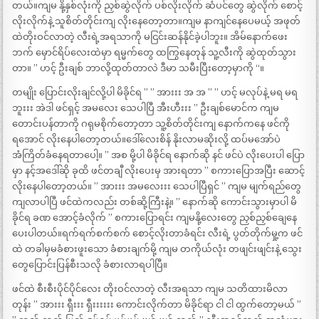
တယ်။ကျမ နို့နှစ်လုံးကို ညှစ်ဆွဲလိုက် ပစ်လိုးလိုက် ဆံပင်တွေ ဆွဲလိုက် စောင့်
လိုးလိုက်နဲ့ သူစိတ်တိုင်းကျ လိုးနေတော့တာ။ကျမ နာကျင်နေပေမယ့် အဖုတ်
ထဲတိုးဝင်လာတဲ့ လီးရဲ့အရသာကို မငြင်းဆန်နိုင်ခဲ့ပါဘူး။ အိမ်နောက်ဖေး
ဘက် မှောင်ရိပ်လေးထဲမှာ ရမ္မက်တွေ ထကြွနေတုန် သူ့လီးကို ဆွဲထုတ်သွား
တာ။ ” ဟင့် ဦးချစ် ဘာလို့ထုတ်တာလဲ ဒီမာ သမီးပြီးတော့မှာကို “။
တမျိုး ပြောင်းလိုးချင်လို့ပါ မိခိုင်ရ ” ” အားးး အ အ ” ” ဟင့် မလုပ်နဲ့ မရ မရ
ဘူးးး အဲဒါ ဖင်ရှင့် အမလေး သေပါပြီ အီးဟီးးး ” ဦးချစ်မောင်က ကျမ
တောင်းပန်တာကို ဂရုမစိုက်တော့တာ သူ့စိတ်တိုင်းကျ နောက်ကနေ ဖင်ကို
ရအောင် လိုးနေပါတော့တယ်။ဒေါ်လေးစိန် နိုးလာမဆိုးလို့ ထပ်မအော်ပဲ
အံကြိတ်ခံနေရတာပေါ့။ ” အစ မို့ပါ မိခိုင်ရ နောက်ဆို နင် ဖင်ပဲ လိုးပေးပါ ပြော
မှာ နင့်အဒေါ်ဆို ခုထိ ဖင်တချီ လိုးပေးမှ အားရတာ ” စကားပြောအပြီး ဆောင့်
လိုးနေပါတော့တယ်။ ” အားးး အမလေးးး သေပါပြီရှင် ” ကျမ မျက်ရည်တွေ
ကျလာပါပြီ ဖင်ထဲကလည်း တစ်ဆို့ကြီးနဲ့။ ” နောက်ဆို ကောင်းသွားမှာပါ မိ
ခိုင်ရ ခဏ အောင့်ခံလိုက် ” စကားပြောရင်း ကျမနို့လေးတွေ ညှစ်ညှစ်ချေနေ
ပေးပါတယ်။ရက်ရက်စက်စက် စောင့်လိုးတာခံရင်း လီးရဲ့ ပွတ်တိုက်မှု့က ဖင်
ထဲ တခါမှမခံစားဖူးသော ခံစားချက်မို့ ကျမ တကိုယ်လုံး တဖျင်းဖျင်းနဲ့ သွေး
တွေပြောင်းပြန်စီးသလို ခံစားလာရပါပြီ။
ဖင်ထဲ စီးစီးပိုင်ပိုင်လေး တိုးဝင်လာတဲ့ လီးအရသာ ကျမ သတိထားမိလာ
တုန်း ” အားးး ရှီးးး ရှီးးးးးး ကောင်းလိုက်တာ မိခိုင်ရာ ငါ ငါ ထွက်တော့မယ် ”