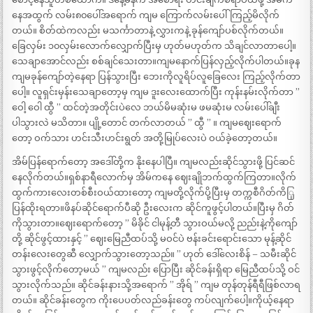
နေအထွက် လမ်း၈၀ပေါ်အရောက် ကျမ ကြောက်လမ်းပေါ်ကြည့်မိလိုက်
တယ်။ စိတ်ထဲကလည်း မသင်္ကာတာနဲ့ လွှားကနဲ့ ခုန်ကျော်ပစ်လိုက်တယ်။
ခြေလှမ်း ၁၀လှမ်းလောက်လျှောက်ပြီးမှ ဟုတ်မဟုတ်က သိချင်လာတာပေါ့။
သေချာအောင်လည်း စစ်ချင်သေးတာ။ကျမနောက်ပြန်လှည့်လိုက်ပါတယ်။ခုန
ကျမခုန်ကျော်တဲ့နေရာ ပြန်သွားပြီး ဘေးကိုလူရိပ်လူခြေလေး ကြည့်လိုက်တာ
ပေါ့။ လူရှင်းမှန်းသေချာတော့မှ ကျမ ဒူးလေးထောက်ပြီး ကုန်းနမ်းလိုက်တာ ”
ဝေါ့ ဝေါ ထွီ ” ထင်တဲ့အတိုင်းပဲလေ ဘယ်မိမဆုံးမ ဖမဆုံးမ လမ်းပေါ်ချီး
ပါသွားလဲ မသိတာ။ ပျို့တောင် တက်လာတယ် ” ထွီ ” ။ ကျမဈေးရောက်
တော့ ဝက်သား ဟင်းသီးဟင်းရွတ် အတို့မြုပ်လေးပဲ ဝယ်ခဲ့တော့တယ်။
အိမ်ပြန်ရောက်တော့ အဒေါ်တို့က နိုးနေပါပြီ။ ကျမလည်းဆိုင်သွားဖို့ ပြင်ဆင်
နေလိုက်တယ်။ရှစ်နာရီလောက်မှ အိမ်ကနေ ဈေးချိုဘက်ထွက်ကြတာ။လိုက်
ထွက်ကားလေးတစ်စီးဝယ်ထားတော့ ကျမတို့လိုက်ပို့ပြီးမှ တက္ကစီဂိတ်ကိြု
ပြန်ထိုးရတာ။ဖိနပ်ဆိုင်ရောက်ပီဆို ဦးလေးက ဆိုင်ကူဖွင့်ပါတယ်။ပြီးမှ ဂိတ်
ကိုသွားတာ။ဈေးရောက်တော့ ” မိခိုင် ငါမုန့်တီ သွားဝယ်မလို့ ညည်းနဲ့ကိုကျော်
တို့ ဆိုင်ဖွင့်ထားနှင့် ” ဈေးမြေညီထပ်သို့ မဝင်ပဲ ဗန်းခင်းရောင်းသော မုန့်ဆိုင်
တန်းလေးတွေဆီ လျှောက်သွားတော့သည်။ ” ဟုတ် ဒေါ်လေးစိန် – သမီးဆိုင်
သွားဖွင့်လိုက်တော့မယ် ” ကျမလည်း ပြောပြီး ဆိုင်ခန်းရှိရာ မြေညီထပ်သို့ ဝင်
သွားလိုက်သည်။ ဆိုင်ခန်းနားသို့အရောက် ” အိုရ် ” ကျမ တုန်တုန်ရီရီဖြစ်လာရ
တယ်။ ဆိုင်ခန်းတွေက ကိုးပေပတ်လည်ခန်းတွေ ကပ်လျက်ပေါ့။ကိုယ့်နေရာ