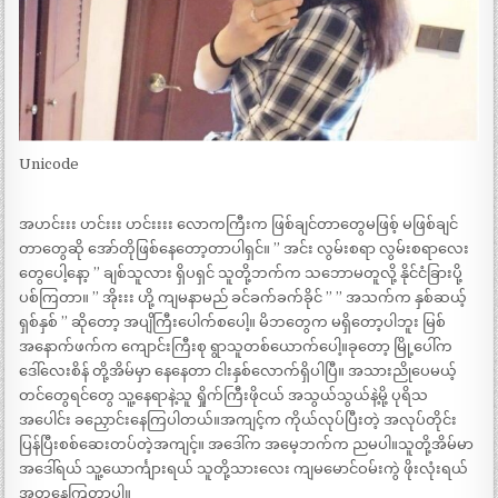
Unicode
အဟင်းးး ဟင်းးး ဟင်းးးး လောကကြီးက ဖြစ်ချင်တာတွေမဖြစ့် မဖြစ်ချင်
တာတွေဆို အော်တိုဖြစ်နေတော့တာပါရှင်။ ” အင်း လွမ်းစရာ လွမ်းစရာလေး
တွေပေါ့နော့ ” ချစ်သူလား ရှိပရှင် သူတို့ဘက်က သဘောမတူလို့ နိုင်ငံခြားပို့
ပစ်ကြတာ။ ” အိုးးး ဟို့ ကျမနာမည် ခင်ခက်ခက်ခိုင် ” ” အသက်က နှစ်ဆယ့်
ရှစ်နှစ် ” ဆိုတော့ အပျိကြီးပေါက်စပေါ့။ မိဘတွေက မရှိတော့ပါဘူး မြစ်
အနောက်ဖက်က ကျောင်းကြီးစု ရွာသူတစ်ယောက်ပေါ့။ခုတော့ မြို့ပေါ်က
ဒေါ်လေးစိန် တို့အိမ်မှာ နေနေတာ ငါးနှစ်လောက်ရှိပါပြီ။ အသားညိုပေမယ့်
တင်တွေရင်တွေ သူ့နေရာနဲ့သူ ရှိုက်ကြီးဖိုငယ် အသွယ်သွယ်နဲ့မို့ ပုရိသ
အပေါင်း ခညှောင်းနေကြပါတယ်။အကျင့်က ကိုယ်လုပ်ပြီးတဲ့ အလုပ်တိုင်း
ပြန်ပြီးစစ်ဆေးတပ်တဲ့အကျင့်။ အဒေါ်က အမေ့ဘက်က ညမပါ။သူတို့အိမ်မာ
အဒေါ်ရယ် သူ့ယောင်္ကျားရယ် သူတို့သားလေး ကျမမောင်ဝမ်းကွဲ ဖိုးလုံးရယ်
အတူနေကြတာပါ။