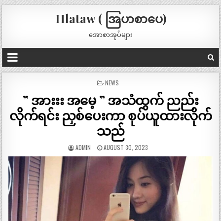
Hlataw ( အြပာစာပေ)
အောစာအုပ်များ
POSTED
NEWS
IN
” အားးး အမေ့ ” အသံထွက် ညည်း
လိုက်ရင်း ညှစ်ပေးကာ စုပ်ယူထားလိုက်
သည်
ADMIN
AUGUST 30, 2023