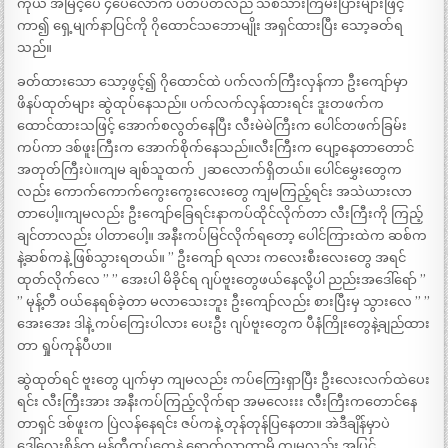
ကိုယ် အမြင့်ပေ ၄ပေလောက် ပတ်ပတ်လည် သစ်သားကြမ်းပြားများဖြင့်
ကာ၍ ရှေ့မျက်နာပြင်ကို ဂိုထောင်သဘောမျိုး အရှင်ထားပြီး သော့ခတ်ရ
သည်။
ခတ်ထားသော သော့ဖွင့်၍ ဂိုထောင်ထဲ ပက်လက်ကြီးလှန်ကာ ဦးကျော်မှာ
ဖိနပ်ထုတ်များ ဆွဲထုပ်နေသည်။ ပက်လက်လှန်ထားရင်း ဒူးတဖက်က
ထောင်ထားသဖြင့် အောက်စလွတ်နေပြီး လီးမဲမဲကြီးက ပေါင်တဖက်ခြမ်း
ကပ်ကာ ဒစ်ဖူးကြီးက အောက်စိုက်နေသည်။လီးကြီးက ပျော့နေတာတောင်
အတုတ်ကြီးပဲ။ကျမ ချစ်သူထက် ၂ဆလောက်ရှိတယ်။ ပေါင်မွှေးတွေက
လည်း ကောက်ကောက်ကွေးကွေးလေးတွေ ကျမကြည့်ရင်း အသဲယားလာ
တာပေါ့။ကျမလည်း ဦးကျော်ခြေရင်းနာကပ်ထိုင်လိုက်တာ လီးကြီးကို ကြည့်
ချင်တာလည်း ပါတာပေါ့။ အနီးကပ်မြင်လိုက်ရတော့ ပေါင်ကြားထဲက ဆစ်က
နဲ့ဆစ်ကနဲ့ ဖြစ်သွားရတယ်။ ” ဦးကျော် ရလား ကလေးစီးလေးတွေ အရင်
ထုတ်လိုက်လေ ” ” အေးပါ မိခိုင်ရ ဂျပ်ဗူးတွေဖယ်နေလို့ပါ ညည်းအဒေါ်ရော် ”
” မုန့်တီ ဝယ်နေရစ်ခဲ့တာ မလာသေးဘူး ဦးကျော်လည်း စားပြီးမှ သွားလေ ” ”
အေးအေး ဒါနဲ့ ကပ်ကြေးပါလား ပေးဦး ဂျပ်ဗူးတွေက ပီနံကြိုးတွေနဲ့ချည်ထား
တာ ရှုပ်ကုန်ပီဟ။
ဆွဲထုတ်ရင် ဗူးတွေ ပျက်မှာ ကျမလည်း ကပ်ကြေးရှာပြီး ဦးလေးလက်ထဲပေး
ရင်း လီးကြီးအား အနီးကပ်ကြည့်လိုက်ရာ အမလေးးး လီးကြီးကတောင်နေ
တာရှင် ဒစ်ဖူးက ပြဲလန်နေရင်း ဇပ်ကနဲ့ တုန်တုန်ပြနေတာ။ အဲဒီချိန်မှာပဲ
ဒေါ်လေးစိန်က မုန့်တီထုပ်တွေနဲ့ ရောက်လာတာမို့ ကျမလည်း အပြင်