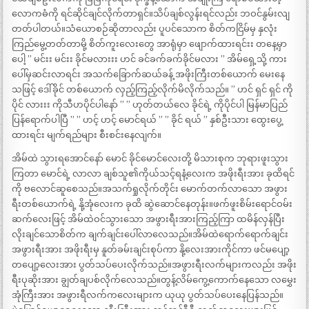
လောကဓံကို ရင်ဆိုင်ချင်လိုက်တာရှင်။သိပ်ချစ်လွန်းရင်လည်း ဘဝင်နွမ်းလျ
တတ်ပါတယ်။သံယောစဉ်ဆိုတာလည်း ပူပင်သောက စိတ်ကငြိမ်မှ နှလုံး
ကြည်မွေ့တတ်တာမို့ စိတ်ကူးလေးတွေ အာရုံမှာ ဖျောက်ထားရင်းး တနေ့မှာ
ပေါ့ ” မင်းး မင်းး ခိုင်မလားးး ဟင် ခင်ခက်ခက်ခိုင်မလား ” အိမ်ရှေ့သို့ ကား
ပေါ်မှဆင်းလာရင်း အသက်ခြောက်ဆယ်ခန့် အဖိုးကြီးတစ်ယောက် မေးနေ
သဖြင့် ဒေါ်ခိုင် တစ်ယောက် လှည့်ကြည့်လိုက်မိလိုက်သည်။ ” ဟင် ရှင် ရှင် ကို
ပိုင် လားးး ကိုသီဟပိုင်ပါနော် ” ” ဟုတ်တယ်လေ ခိုင်ရဲ့ ကိုပိုင်ပါ မြန်မာပြည်
ပြန်ရောက်ပါပြီ ” ” ဟင့် ဟင့် မောင်ရယ် ” ” ခိုင် ရယ် ” နှစ်ဦးသား ထွေးပွေ့
ထားရင်း မျက်ရည်များ စီးစင်းနေလျက်။
အိမ်ထဲ သွားရအောင်နော် မောင် ခိုင်မောင်လေးတို့ မိသားစုက ဘုရားဖူးသွား
ကြတာ မောင်ရဲ့ လာလာ ချစ်သူ၏ကိုယ်သင့်ရနံ့လေးက အဖိုးရီးအား ခုထိရင်
ကို ဗလောင်ဆူစေသည်။အသက်ရှုလိုက်တိုင်း မောက်တက်လာသော အဖွား
ရီးတစ်ယောက်ရဲ့ နို့အုံလေးက ခုထိ ဆွဲဆောင်နေတုန်း။ဖက်ဖူးစိမ်းရောင်ဝမ်း
ဆက်လေးဖြင့် အိမ်ထဲဝင်သွားသော အဖွားရီးအားကြည့်ကြာ ထမိန်လှန်ပြီး
လိုးချင်သောစိတ်က ချက်ချင်းပေါ်လာလေသည်။အိမ်ထဲရောက်ရောက်ချင်း
အဖွားရီးအား အဖိုးရီးမှ နူတ်ခမ်းချင်းစုပ်ကာ နို့လေးအားကိုင်ကာ ဖင်မပျော့
တပျော့လေးအား ပွတ်သပ်ပေးလိုက်သည်။အဖွားရီးလက်များကလည်း အဖိုး
ရီးပုဆိုးအား ချွတ်ချပစ်လိုက်လေသည်။တွန့်လိမ်ကွေ့ကောက်နေသော လမွှေး
အုံကြီးအား အဖွားရီလက်ကလေးများက ယုယု ပွတ်သပ်ပေးနေပြန်သည်။