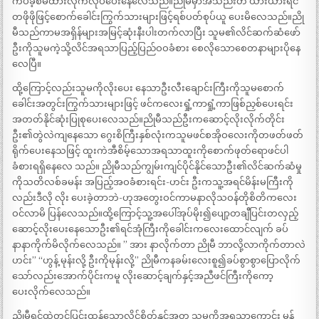
ကပ်ခ့စိမ်ထားလိုက်လုပ်ပေးနေလေသည်။ညိုမီမှာအသည်းတ ယားယားရင်
တဖိုဖိုဖြင့်စောက်ခေါင်းကြွက်သားများဖြင့်ရစ်ပတ်စုပ်ယူ ပေးမိလေသည်။ညို
မီသည်ကာမအရှိန်များအမြင့်ဆုံးနီးပါးတက်လာပြီး သူမ၏လိင်ဆက်ဆံဖော်
ဦးကိုသူမကဲ့သို့လိင်အရသာပြည့်ပြည်ဝဝခံစား စေလိုသောစေတနာများပိုနေ
လေပြီ။
ထို့ကြောင့်လည်းသူမကိုလိုးပေး နေသာဦးလီးချောင်းကြီးကိုသူမစောက်
ခေါင်းအတွင်းကြွက်သားများဖြင့် ဖင်ကလေးရှုံ့ကာရှုံ့ကာဖြစ်ညှစ်ပေးရင်း
အတတ်နိုင်ဆုံးပြုစုပေးလေသည်။ညိုမီသည်ဦးကဆောင့်လိုးလိုက်တိုင်း
ဦး၏တွဲလဲကျနေသော ဂွေးစိကြီးနှစ်လုံးကသူမဖင်စအိုဝလေးကိုတဖတ်ဖတ်
ရိုက်ပေးနေသဖြင့် ထူးကဲအီစိမ့်သောအရသာထူးကိုစောက်ဖုတ်ရောဖင်ပါ
ခံစားရရှိနေလေ သည်။ ညိုမီသည်ကျွမ်းကျင်ပိုင်နိုင်သောဦး၏လိင်ဆက်ဆံမှု
ကိုသတိလစ်ခမန်း အပြည့်အဝခံစားရင်း-ဟင်း ဦးကသူ့အရင်မိန်းမကြီးကို
လည်းဒီလို လိုး ပေးခဲ့တာဘဲ-ဟုအတွေးဝင်ကာမနာလိုသဝန်တိုစိတိကလေး
ဝင်လာမိ ပြန်လေသည်။ထို့ကြောင့်သူ့အပေါ်အုပ်မိုး၍ပျော့တချီပြင်းတလှည့်
ဆောင့်လိုးပေးနေသောဦး၏ရင်အုံကြီးကိုခေါင်းကလေးထောင်လျက် ခပ်
နာနာကိုက်မိလိုက်လေသည်။ ” အား နာလိုက်တာ ညိုမီ ဘာလို့လာကိုက်တာလဲ
ဟင်း” “ဟွန့် မုန်းလို့ ဦးကိုမုန်းလို့” ညိုမီကနခမ်းလေးစူ၍ခပ်စွာစွာပြောလိုက်
သော်လည်းအောက်ပိုင်းကမူ လိုးဆောင့်ချက်နှင့်အညီဖင်ကြီးကိုကော့
ပေးလိုက်လေသည်။
ညိုမီ့ရင်ထဲတွင်ပြင်းထန်သောလိင်စိတ်နှင့်အတူ သူမကိုအရသာကောင်း မွန်