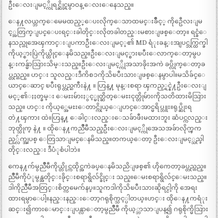
ဦးေလးျမင့္ကိုရင္ဆိုင္ရမွာဝန္ ေလးေနေသည္။
ေန႔လယ္ဘက္ေမေမထည့္ေပးလိုက္ေသာထမင္းခ်ဳိင့္ ကိုဦေလးျမ
င့္အတြက္ျပင္ေပးရင္းခါတိုင္းလိုတခါတည္းမစားျဖစ္ေတာ့။ ရင္ခံေ
နသည္ဟုအေၾကာင္းျပကာဦးေလးျမင့္၏ MD ရံုးခန္းအျပင္ဘက္ထြက္ခါ
ကိုယ့္စားပြဲကိုယ္ထိုင္ေနမိသည္။ဦးေလးျမင့္စားၿပီးေလာက္ေတာ့မွပ
န္းကန္မ်ာသြားသိမ္းသည္။ဦးေလးျမင့္ကိုအသာခိုးအကဲ ခပ္လိုက္ေတာ့ခ
ပ္တည္တည္။ ဟင္း သူလည္းဒီကိစၥကိုသိၿပီးသားျဖစ္ေနမွာပါ။မသိခ်င္ေ
ယာင္ေဆာင္ ၿပီးရုပ္တည္ႀကီးနဲ႔ ။ ဟြန္႔ မုန္းစရာ ၾကည့္ရင္နဲ႔ဦးေလးျ
မင့္၏ႏႈတ္ခမ္း ေမႊးမ်ားႏွင့္မုတ္ဆိတ္ေမႊးငုတ္တိုမ်ားကိုသတိထားမိသြား
သည္။ ဟင္း ကိုယ့္အေမႊးေတာင္ကိုယ္ေျပာင္ေအာင္မရိပ္ဘူး။ရုပ္ဆိုးရ
တဲ႔ၾကား ထဲ။ဟြန္႔ ေခါင္းလည္းေသခ်ာဖီးမထားဘူး ဆံပင္ကလည္း
ဘုတ္သိုက္ နဲ႔ ။ ထိုေန႔ကညိဳမီသည္ဦးေလးျမင့္ကိုအေသအခ်ာလိုက္ၾက
ည့္လ်က္အျပစ္ ေတြသာျမင္ေနမိသည္။တကယ္ေတာ့ ဦးေလးျမင့္သည္ခါ
တိုင္းလည္း ဒီပံုစံပါဘဲ။
ကေန႔က်မွညိဳမီကိုယ္တိုင္ကထိုင္အကဲခပ္ေနမိသညိျဖစ္၏ ဟိုကေတာ့ခပ္တည္တည္။
ညိဳမီကိုပံုမွန္အတိုင္းခိုင္းစရာရွိလ်င္ခိုင္း သည္။ေမးစရာရွိလ်င္ေမးသည္။
ဒါကိုညိဳမီအတြင္းစိတ္ကမေက်နပ္။သူကဒါကိုသိၿပီးသားဆိုရင္ငါ့ကို အေရး
ထားရမွာေပါ့။နည္းနည္းေတာ့ဂရုစိုက္သင့္ပါတယ္။ဟင္း ထိုေန႔ကရံုး
ဆင္း၍ကားေမာင္းျပန္လာေတာ့မွညိဳမီ ကိုယ့္ဘာသာျပန္၍ ဂရုစိုက္မိသြား