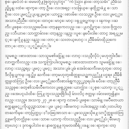
စ္ေနၿပီဘဲ ေမေမတို႔ဇြတ္မလုပ္ပါဘူး” “ကဲ သြား နားေတာ့သမီး” ညိဳမီသ
ည္အိပ္ခန္းထဲေရာက္ေတာ့ ဦးေလးအရင္းသဖြယ္ေနထိုင္လာခဲ႔ ေသာ
ဦးေလးျမင့္ကိုျပန္ျမင္ေယာင္စဥ္းစားမိေလသည္။ ဦးေလးျမင့္ကား
အသားညိဳညိဳေထာင္ေထာင္ေမာင္ေမာင္းရုပ္ကခပ္ၾကမ္း ၾကမ္းႀ
ကီးျဖစ္ေလသည္။ၿပီးေတာ့နဖူးကလည္းေျပာင္လိုက္ေသး။ ဗိုက္ကလ
ည္းဘီယာေသာက္တာမ်ားေတာ့နည္းနည္းပူေနၿပီ။ဒါေတာင္ အရပ္ကျမ
င့္ေနလို႔နည္းနည္းေတာ္ေသးတယ္။ဟင္း ညိဳမီခမ်ာထိုညကေ
တာ္ေတာ္ႏွင့္အိပ္မေပ်ာ္ပါ။
သူမစဥ္းစားထားေသာသူမ၏ခင္ပြန္းေလာင္းသည္ဒီလိုပံုမဟုတ္ပါ။ဒီေ
လာက္ႀကီးလည္းအ သက္မကြာပါ။သူမစဥ္းစားထားတာက သူမခင္ပြန္းေ
လာင္းသည္အရပ္ ျမင့္ျမင့္ အသားျဖဴျဖဴ အေခ်ာႀကီးမဟုတ္ေတာင္
ဒီလိုရုပ္ၾကမ္းရုပ္ဆိုး ႀကီးေတာ့မဟုတ္။စိတ္ကူးယဥ္ၾကည့္လို႔ပင္မရ။ ညိဳမီစိ
တ္ကူးထဲတြင္ ဦးေလးျမင့္ကိုႀကိဳးစားခ်စ္ၾကည့္သည္မရပါ။ ၿပီးေတာ့ညိဳမီ
သည္ယခုေခတ္၏သမီးပ်ဳိကေလးျဖစ္သည္။ေယာက္က်ား ႏွစ္ေယာက္ႏွင့္လ
ည္းအေပၚယံထိေတြ႔ဘူးသည္။ဗြိဒိယို မ်ားလိင္ ဇတ္လမ္းမ်ားဖတ္၍နား
လည္းသည္။ အသက္ ၂၇ ၂၈ ေရာက္ လာၿပီျဖစ္ေသာမိန္းမပ်ဳိတေယာ
က္အေနျဖင့္တကိုယ္ရည္အာသာေျဖ ျခင္းမ်ဳိးမကင္းပါ။အနည္းဆံုးတပါတ္
တႀကိမ္ေတာ့ပြတ္သပ္ႏိႈးဆြအာသာ ေျဖသည္။သို႔ေသာ္စိတ္ကူးထဲတြ
င္သူမကိုတက္လိုးေပးေသာေယာက္ က်ားသည္ဦးေလးျမင့္လိုပံုမ်ဳိးမဟု
တ္။ဟင္း ဒုကၡပါဘဲ။ ေနာက္တေန႔ကုမၸဏီရံုးခန္းေရာက္ေတာ့