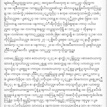
မျဖဴမညိဳခပ္လတ္လတ္အသားျဖင့္ အလွႀကီးမဟုတ္ ေသာ္လည္းရြက္ၾက
မ္းေရခ်ဳိထက္သာေသာရုပ္ရည္ရွိပါသည္။ဆံပင္မွာ ခါးလယ္ခန္႔ရွိၿပီးထူထဲသြယ္တ
န္းေသာမ်က္ခံုးမဲမဲကေလးႏွင့္အတူဝိုင္း စက္ေတာက္ပေသာမ်က္လံုးအစံု
ရွိပါသည္။ေျဖာင့္စင္းေသာႏွာတန္က ေလးႏွင့္ညီညာျဖဴေဖြးေသာ
သြားတန္းကေလးေၾကာင့္ၿပံဳးရီလိုက္လ်င္ ပို၍ခ်စ္စရာေကာင္းပါသ
ည္။ႏႈတ္ခမ္းေလးကမူအနည္းငယ္ထူသလိုရွိ ေသာ္လည္း ထိုနခမ္း
ထူေလးမ်ားေၾကာင့္ပင္တနည္းတဖံုစြဲေဆာင္မႈရွိ ေသာမ်က္ႏွာေလး
ကိုပိုင္ဆိုင္ထားပါသည္။ အသက္ ၂၇ ႏွစ္ရွိၿပီျဖစ္ေသာ္လည္းႏုနယ္ပ်ဳိျမစ္ေ
သာမ်က္ႏွာေလး ေၾကာင့္ ၂၀ ေက်ာ္ခါစအပ်ဳိကေလးလိုျဖစ္ပါသည္။
ညိဳမီသည္အပ်ဳိႀကီး ျဖစ္လာေသာ္လည္းတကၠသိုလ္တက္စဥ္က။
ပထမႏွစ္တြင္ရည္းစား တေယာက္ႏွင့္ေနာက္ဆံုးႏွစ္တြင္ရည္းစားတေယာက္
ထားခဲ႔ဘူးပါသည္ ပထမႏွစ္တုန္းက အထက္တန္းေက်ာင္းကတည္းက
သူငယ္ခ်င္းျဖစ္သူ ေကာင္ေလးတေယာက္ႏွင့္ခ်စ္သူျဖစ္ခဲ႔ဘူးပါသည္။
ထိုေကာင္ေလးမွာ ညိဳမီႏွင့္သက္တူရြယ္တူျဖစ္ခါ အရပ္ျမင့္ျမင့္အသားျ
ဖဴျဖဴႀကံ့ခိုင္ေသာ ကိုယ္လံုးကိုယ္ေပါက္ႏွင့္လူေခ်ာကေလးျဖစ္သျဖင့္ညိဳ
မီႏွင့္ ေရွ႕သြား ေနာက္လိုက္ညီပါသည္။ ၿပီးေတာ့သူတို႔ႏွစ္ေယာက္တေ
ယာက္ကိုတေယာက္အေတာ္ခ်စ္ခဲ႔ၾကပါ သည္။မၾကာခဏခ်ိန္းေတြ႔ၿပီးခ်
စ္ရည္လူးခဲ႔ၾကဘူးေသာ္လည္းအလြန္ အကြ်ံအဆငိ့သို႔အေရာက္မခံပါ။အ
လြန္ဆံုး သရီးဒီ ရုပ္ရွင္သြားၾကည့္ ၾကၿပီးရုပ္ရွင္ရံုထဲတြင္နခမ္းစုပ္နမ္းျခ
င္းႏွင့္ဟိုကိုင္သည္ပြတ္ သာလုပ္ခဲ႔ ၾကဘူးေလသည္။သို႔ေသာ္ေကာင္ေ