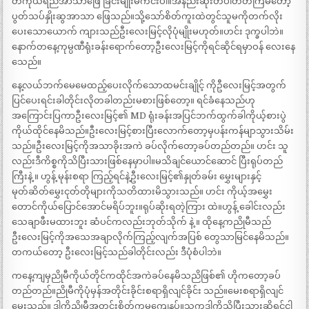
တကိုယ်ရည်အာသာဖြေ ခြင်းမျိုးမကင်းပါ။အနည်းဆုံးတပါတ်တကြိမ်တော့
ပွတ်သပ်နှိုးဆွအာသာ ဖြေသည်။သို့သော်စိတ်ကူးထဲတွင်သူမကိုတက်လိုး
ပေးသောယောက် ကျားသည်ဦးလေးမြင့်လိုပုံမျိုးမဟုတ်။ဟင်း ဒုက္ခပါဘဲ။
နောက်တနေ့ကုမ္ပဏီရုံးခန်းရောက်တော့ဦးလေးမြင့်ကိုရင်ဆိုင်ရမှာဝန် လေးနေ
သေည်။
နေ့လယ်ဘက်မေမေထည့်ပေးလိုက်သောထမင်းချိုင့် ကိုဦလေးမြင့်အတွက်
ပြင်ပေးရင်းခါတိုင်းလိုတခါတည်းမစားဖြစ်တော့။ ရင်ခံနေသည်ဟု
အကြောင်းပြကာဦးလေးမြင့်၏ MD ရုံးခန်းအပြင်ဘက်ထွက်ခါကိုယ့်စားပွဲ
ကိုယ်ထိုင်နေမိသည်။ဦးလေးမြင့်စားပြီးလောက်တော့မှပန်းကန်မျာသွားသိမ်း
သည်။ဦးလေးမြင့်ကိုအသာခိုးအကဲ ခပ်လိုက်တော့ခပ်တည်တည်။ ဟင်း သူ
လည်းဒီကိစ္စကိုသိပြီးသားဖြစ်နေမှာပါ။မသိချင်ယောင်ဆောင် ပြီးရုပ်တည်
ကြီးနဲ့ ။ ဟွန့် မုန်းစရာ ကြည့်ရင်နဲ့ဦးလေးမြင့်၏နှုတ်ခမ်း မွှေးများနှင့်
မုတ်ဆိတ်မွှေးငုတ်တိုများကိုသတိထားမိသွားသည်။ ဟင်း ကိုယ့်အမွှေး
တောင်ကိုယ်ပြောင်အောင်မရိပ်ဘူး။ရုပ်ဆိုးရတဲ့ကြား ထဲ။ဟွန့် ခေါင်းလည်း
သေချာဖီးမထားဘူး ဆံပင်ကလည်းဘုတ်သိုက် နဲ့ ။ ထိုနေ့ကညိုမီသည်
ဦးလေးမြင့်ကိုအသေအချာလိုက်ကြည့်လျက်အပြစ် တွေသာမြင်နေမိသည်။
တကယ်တော့ ဦးလေးမြင့်သည်ခါတိုင်းလည်း ဒီပုံစံပါဘဲ။
ကနေ့ကျမှညိုမီကိုယ်တိုင်ကထိုင်အကဲခပ်နေမိသညိဖြစ်၏ ဟိုကတော့ခပ်
တည်တည်။ညိုမီကိုပုံမှန်အတိုင်းခိုင်းစရာရှိလျင်ခိုင်း သည်။မေးစရာရှိလျင်
မေးသည်။ ဒါကိုညိုမီအတွင်းစိတ်ကမကျေနပ်။သူကဒါကိုသိပြီးသားဆိုရင်ငါ့