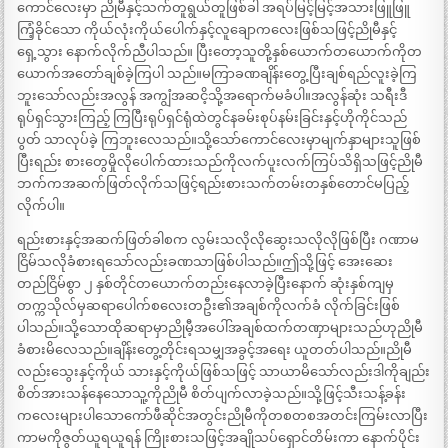
ကောင်လေးမှာ ညိုမီနှင့်သက်တူရွယ်တူဖြစ်ခါ အရပ်မြင့်မြင့်အသားဖြူဖြူ
ကြံ့ခိုင်သော ကိုယ်လုံးကိုယ်ပေါက်နှင့်လူချောကလေးဖြစ်သဖြင့်ညိုမီနှင့်
ရှေ့သွား နောက်လိုက်ညီပါသည်။ ပြီးတော့သူတို့နှစ်ယောက်တယောက်ကိုတ
ယောက်အတော်ချစ်ခဲ့ကြပါ သည်။မကြာခဏချိန်းတွေ့ပြီးချစ်ရည်လူးခဲ့ကြ
ဘူးသော်လည်းအလွန် အကျွံအဆငိ့သို့အရောက်မခံပါ။အလွန်ဆုံး သရီးဒီ
ရုပ်ရှင်သွားကြည့် ကြပြီးရုပ်ရှင်ရုံထဲတွင်နခမ်းစုပ်နမ်းခြင်းနှင့်ဟိုကိုင်သည်
ပွတ် သာလုပ်ခဲ့ ကြဘူးလေသည်။သို့သော်ကောင်လေးမှာမျက်နှာများသူဖြစ်
ပြီးရည်း စားတွေမှိုလိုပေါက်ထားသည်ကိုလက်ပူးလက်ကြပ်သိရှိသဖြင့်ညိုမီ
ဘက်ကအဆက်ဖြတ်လိုက်သဖြင့်ရည်းစားသက်တမ်းတနှစ်တောင်မပြည့်
လိုက်ပါ။
ရည်းစားနှင့်အဆက်ဖြတ်ခါစက လွမ်းသလိုလိုဆွေးသလိုလိုဖြစ်ပြီး ဂဏာမ
ငြိမ်သလိုခံစားရသော်လည်းခဏသာဖြစ်ပါသည်။ဤသို့ဖြင့် အေးဆေး
တည်ငြိမ်စွာ ၂ နှစ်တိုင်တယောက်တည်းနေလာခဲ့ပြီးနောက် ဆုံးနှစ်ကျမှ
တက္ကသိုလ်မှဆရာပေါက်စလေးတဦး၏အချစ်ကိုလက်ခံ လိုက်ခြင်းဖြစ်
ပါသည်။သို့သောထိုဆရာမှာညိုမီ့အပေါ်အချစ်ထက်တဏှာများသည်ဟုညိုမီ
ခံစားမိလေသည်။ချိန်းတွေ့တိုင်းရသမျှအခွင့်အရေး ယူတတ်ပါသည်။ညိုမီ
လည်းသွေးနှင့်ကိုယ် သားနှင့်ကိုယ်ဖြစ်သဖြင့် သာယာမိသော်လည်းဒါကိုချည်း
စိတ်အားသန်နေသောသူ့ကိုညိုမီ စိတ်ပျက်လာခဲ့သည်။သို့ဖြင့်သီးသန့်ခန်း
ကလေးများပါသောကော်ဖီဆိုင်အတွင်းညိုမီကိုတစတစအတင်းကြမ်းလာပြီး
ကာမကိုဇွတ်ယူရယူရန် ကြိုးစားသဖြင့်အချိုသပ်ရှောင်တိမ်းကာ နောက်ပိုင်း