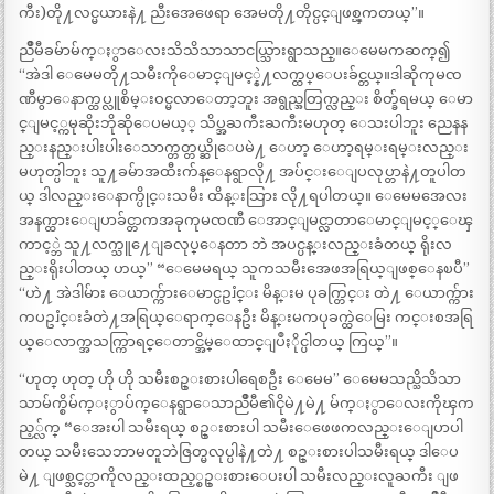
ကီး)တို႔လင္မယားနဲ႔ ညီးအေဖေရာ အေမတို႔တိုင္ပင္ျဖစ္ၾကတယ္”။
ညိဳမီခမ်ာမ်က္ႏွာေလးသိသိသာသာငယ္သြားရွာသည္။ေမေမကဆက္၍
“အဲဒါ ေမေမတို႔သမီးကိုေမာင္ျမင့္နဲ႔လက္ထပ္ေပးခ်င္တယ္။ဒါဆိုကုမၸ
ဏီမွာေနာက္ထပ္လူစိမ္းဝင္မလာေတာ့ဘူး အရွည္အတြက္လည္း စိတ္ခ်ရမယ္ ေမာ
င္ျမင့္ကမုဆိုးဘိုဆိုေပမယ့္ သိပ္အႀကီးႀကီးမဟုတ္ ေသးပါဘူး ညေနန
ည္းနည္းပါးပါးေသာက္တတ္တယ္ဆိုေပမဲ႔ ေဟာ့ ေဟာ့ရမ္းရမ္းလည္း
မဟုတ္ပါဘူး သူ႔ခမ်ာအထီးက်န္ေနရွာလို႔ အပ်င္းေျပလုပ္တာနဲ႔တူပါတ
ယ္ ဒါလည္းေနာက္ပိုင္းသမီး ထိန္းသြား လို႔ရပါတယ္။ ေမေမအေလး
အနက္ထားေျပာခ်င္တာကအခုကုမၸဏီ ေအာင္ျမင္လာတာေမာင္ျမင့္ေၾ
ကာင့္ဘဲ သူ႔လက္သူ႔ေျခလုပ္ေနတာ ဘဲ အပင္ပန္းလည္းခံတယ္ ရိုးလ
ည္းရိုးပါတယ္ ဟယ္” “ေမေမရယ္ သူကသမီးအေဖအရြယ္ျဖစ္ေနၿပီ”
“ဟဲ႔ အဲဒါမ်ား ေယာက္က်ားေမာင္ပဥၨင္း မိန္းမ ပုခက္တြင္း တဲ႔ ေယာက္က်ား
ကပဥၨင္းခံတဲ႔အရြယ္ေရာက္ေနဦး မိန္းမကပုခက္ထဲေမြး ကင္းစအရြ
ယ္ေလာက္အသက္ကြာရင္ေတာင္အိမ္ေထာင္ျပဳႏိုင္ပါတယ္ ကြယ္”။
“ဟုတ္ ဟုတ္ ဟို ဟို သမီးစဥ္းစားပါရေစဦး ေမေမ” ေမေမသည္သိသိသာ
သာမ်က္စိမ်က္ႏွာပ်က္ေနရွာေသာညိဳမီ၏ငိုမဲ႔မဲ႔ မ်က္ႏွာေလးကိုၾက
ည့္လ်က္ “ေအးပါ သမီးရယ္ စဥ္းစားပါ သမီးေဖေဖကလည္းေျပာပါ
တယ္ သမီးသေဘာမတူဘဲဇြတ္မလုပ္ပါနဲ႔တဲ႔ စဥ္းစားပါသမီးရယ္ ဒါေပ
မဲ႔ ျဖစ္သင့္တာကိုလည္းထည့္စဥ္းစားေပးပါ သမီးလည္းလူႀကီး ျဖ