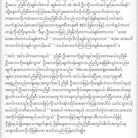
ဦးလေ ညိုမီကိုချစ်ပါတယ် ချစ်တယ် အဲ အဲဒါ ဦးကိုလက်ထပ်ခွင့်ပေးပါနော်”
ထို့နောက်ညိုမီဘေးကြမ်းပေါ်တွင်ဒူထောက်လိုက်ပြီးသူ့လက်ထဲကဘူး
ကလေးကိုကမ်းပေးသည်။ညိုမီသိပါသည် လက်စွပ်ဖြစ်မှာပေါ့ လင်ထပ်
လက်စွပ်ပေါ့။အောင်မြင်သောကုမ္ပဏီတခု၏ MD ဖြစ်သဖြင့် လက်စွပ်ကလဲ
တန်ဘိုးကြီးမှာပါ။ “ဒီမှာ ဦးလေးမြင့် ညိုမီ့ကိုတကယ်ချစ်တာလား” “အေး
အေးပါတကယ်ချစ်တာပါ” “တသက်လုံးဒီလိုချစ်သွားမှာလား” “အေး အေးပါ
တသက်လုံးချစ်သွားပါ့မယ်” “ဘယ်လောက်ကြာကြာချစ်ပေးရမယ်”။
“အင်း အင်းပါကလေးရယ်” “ညိုမီ ဦးလေးကိုရှင်းရှင်းပြောထားမယ်။ညိုမီ
ဦးလေးကိုမချစ်ဘူး။” ဦးလေးမြင့်မျက်ဝန်းများသည်ညို့ခနဲဖြစ်သွားသည်။
မျက်နှာလေးကလည်းငယ်ကျသွားသည်။ “ဒါပေမယ့်ဖေဖေနဲ့မေမေစိတ်
ချမ်းသာအောင်ညိုမီဦးလေးမြင့်ကိုလက် ထပ်ပါ့မယ်။ပြီးေ့တာ့ကုမ္ပဏီ
ရေရှည်တည်တန့်ရေးအတွက်ပေါ့ ညိုမီ ဦးလေးမြင့်ကိုမချစ်ဘဲလက်ထပ်ရတဲ့
အတွက်ဦးလေးမြင့်ကညိုမီ သဘောကျအတိုင်းနေပေးရမယ် အိမ်ထောင်ရေး
နဲ့ပတ်သက်လို့ညိုမီ သဘောမတူဘဲဘာမှလုပ်ခွင့်မရှိဘူး။ဟုတ်ပြီလား။ ညိုမီ
ဘက်ကလည်းဦးလေးမြင့်ကိုသက်ဆုံးတိုင်မဖောက်ပြန်ဘဲပေါင်း သင်းသွားပါ့
မယ်လို့ကတိပေးပါတယ်” “အေးပါ ကလေးရယ် တသက်လုံးကလေးသဘော
အတိုင်းဖြစ်စေရပါ့ မယ်ကွယ်” ဦးလေးမြင့်မျက်နှာမှာအီလယ်လယ်ဖြင့်
ငို၍ရယ်၍မရသောမျက်နှာပုံ ဖြစ်နေလေသည်။ညိုမီအတွင်းစိတ်အတွင်းမှ
သနားမိသလိုလိုဖြစ်လာ သော်လည်းပြန်တင်း၍။