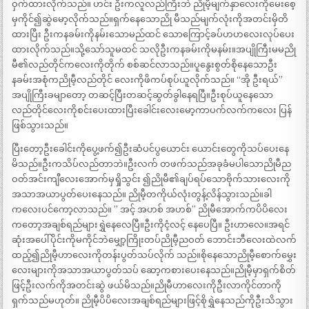
ဝှက်ထားလိုက်သည်။ ဟင်း ဦးကလူလည်ကြီးဘဲ ညိုမီ့မျက်နှာလေးကိုမေးစေ့
မှကိုင်၍ဆွဲမော့လိုက်သည်။ရှက်နေသောညို မီသည်မျက်လုံးကိုအတင်းမှိတိ
ထားပြီး ဦးကနခမ်းကိုနမ်းသောမည်ထင် သောကြောင့်ခပ်ဟဟလေးလုပ်ပေး
ထားလိုက်သည်။သို့သော်သူမထင် သလိုဦးကနခမ်းကိုမနမ်း။အပျိုကြီးမမညို
မီ၏လည်တိုင်ကလေးကိုတိုက် စစ်ဆင်လာသည်။ပူနွေးစွတ်စိုနေသောဦး
နခမ်းအစုံကညိုမီ့လည်တိုင် လေးကိုဖိကပ်စုပ်ယူလိုက်သည်။ “အို ဦးရယ်”
အပျိုကြီးခမျာတော့ တဆင့်ပြီးတဆင့်ဆွတ်ခွါနေရပြီ။ဦးစုပ်ယူနေသော
လည်တိုင်လေးကိုစင်းပေးထားပြီးခေါင်းလေးမော့ကာပက်လက်ကလေး ပြန်
ဖြစ်သွားသည်။
ပြီးတော့ဦးခေါင်းကိုပွေ့ဖက်၍ဦးဆံပင်ပွယောင်း ယောင်းတွေကိုသပ်ပေးနေ
မိသည်။ဦးကသိပ်လည်တာဘဲ။ဦးလက် တဖက်သည်အခုခံမပါသောညိုမီည
ဝတ်အင်းကျီလေးအောက်မှရှိုသွင်း ၍ညိုမီ၏ချပ်ရပ်သောဗိုက်သားလေးကို
အသာအယာပွတ်ပေးနေသည်။ ညိုမီ့တကိုယ်လုံးတွန့်လိန်သွားသည်။ခါ
ကလေးပင်ကော့လာသည်။ ” အင့် အဟစ် အဟစ်” ညိုမီအောက်ကပိပိလေး
ကတော့အချစ်ရည်များရွှဲနေလေပြီ။ဦးကိုငံ့လင့် နေပေပြီ။ ဦးဟာလေ။အရင်
ဆုံးအပေါ်ပိုင်းကိုမကိုင်ဘဲမျှော့ကြိုးတပ်ညိုမီ့ညဝတ် ဘောင်းဘီလေးထဲလက်
ထည့်၍ညိုမီ့ဟာလေးကိုတန်းပွတ်သပ်လိုက် သည်။စိုနေသောညိုမီ့စောက်မွှေး
လေးများကိုအသာအယာပွတ်သပ် ဆော့ကစားပေးနေသည်။ညိုမီ့မှာရှက်စိတ်
ဖြင့်ဦးလက်ကိုအတင်းဆွဲ ဖယ်မိသည်။ညိုမီဟာလေးကိုဦးလာကိုင်တာကို
ရှက်သည်မဟုတ်။ ညိုမီ့ပိပိလေးအချစ်ရည်များဖြင့်စိုရွှဲနေသည်ကိုဦးသိသွား