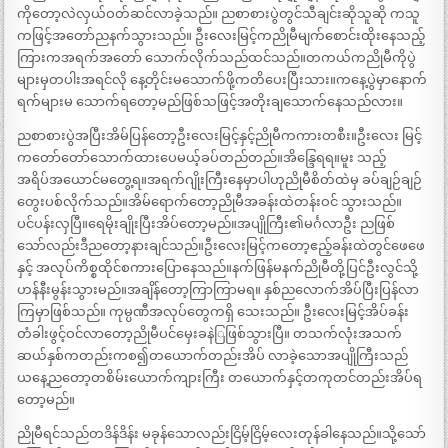
ကိုတော့လဲလှယ်ဝတ်ဆင်လာခဲ့သည်။ ညစာစားပွဲတွင်သီချင်းဆိုသူဆို ကသူ
ကဖြင့်အတော်ညနက်သွားသည်။ ဦးလေးမြင့်ကညိုမီမျက်စောင်းထိုးနေသည့်
ကြားကအရက်အတော် သောက်လိုက်သည်ထင်သည်။တကယ်ကညိုမီကိုပွဲ
များမှတပါးအရင်လို နေ့တိုင်းမသောက်ဖို့ကတိပေးပြီးသား။ကနေ့ပွဲမှာနောက်
ရက်များမ သောက်ရတော့မည်ဖြစ်သဖြင့်အတိုးချသောက်နေသည်လား။
ညစာစားပွဲအပြီးအိမ်ပြန်တော့ဦးလေးမြင့်နှင့်ညိုမီကကားတစီး။ဦးလေး မြင့်
ကတော်တော်သောက်ထားပေမယ့်ခပ်တည်တည်။အိန္ဒြေရရ။မူး သည့်
အရိပ်အယောင်မတွေ့ရ။အရက်ဂျိုးကြီးနေမှာပါဟုညိုမီစိတ်ထဲမှ ခပ်ချဉ်ချဉ်
တွေးပစ်လိုက်သည်။အိမ်ရောက်တော့ညိုမီအခန်းထဲတန်းဝင် သွားသည်။
ပင်ပန်းလှပြီ။ရေမိုးချိုးပြီးအိပ်တော့မည်။အပျိုကြီး၏မင်္ဂလာဦး ညဖြစ်
သော်လည်းဒီညတော့နားချင်သည်။ဦးလေးမြင့်ကတော့ဧည့်ခန်းထဲတွင်ဖေဖေ
နှင့် အလုပ်ကိစ္စထိုင်စကားပြောနေသည်။နက်ဖြန်မနက်ညိုမီတို့ပြင်ဦးလွင်သို့
ဟန်နီးမွန်းသွားမည်။အချိန်တော့ကြာကြာမရ။ နှစ်ညလောက်အိပ်ပြီးပြန်လာ
ကြမှာဖြစ်သည်။ ကုမ္ပဏီအလုပ်တွေကရှိ သေးသည်။ ဦးလေးမြင့်အိပ်ခန်း
တံခါးဖွင့်ဝင်လာတော့ညိုမီပင်မှေးခနဲြဖြစ်သွားပြီ။ တသက်လုံးအသက်
ဆယ်နှစ်ကတည်းကစ၍တယောက်တည်းအိပ် လာခဲ့သောအပျိုကြီးသည်
ယနေ့ညတော့တစိမ်းယောက်ကျားကြီး တယောက်နှင့်တကုတင်တည်းအိပ်ရ
တော့မည်။
ညိုမီရင်သည်တဒိန်ဒိန်း မခုန်သောလည်းငြိမ့်ငြိမ့်လေးတုန်ခါနေသည်။သို့သော်