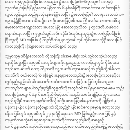
ယောက်နှင့်မုဆိုးဘိုဖြစ်လေသည်။ ဦးလေးမြင့်၏ဇနီးမှာသူ၏ အမနှင့်
သူငယ်ချင်းဖြစ်ပြီးဦးလေးမြင့်ထက် ၆ နှစ်ခန့်ကြီးကာရင်သား ကင်ဆာဖြင့်
ကွယ်လွန်သွားသည်မှာသုံးနှစ်ခန့်ရှိလေပြီ။ ဦးလေးမြင့်၏သားမှာအသက် ၁၈
၁၉ ခန့်ရှိပြီးသားသမီးမရှိသောဦးလေးမြင့်၏ အမကြီးလင်မယားကခေါ်ယူ
မွေးစားကာကျောင်းထားပေးသဖြင့် ဆေးတက္ကသိုလ် ၂ တွင်ဒုတိယနှစ်ပင်
ရောက်နေလေပြီ။ ကုမ္ပဏီတွင်အဓိကဒိုင်းခံလုပ်နေသူမှာဦးလေးမြင့်ပင်ဖြစ်
ပြီးသူ့ကို MD အဖြစ်ယုံကြည်စိတ်ချစွာလွှဲအပ်လုပ်ကိုင်စေသလိုဦးလေးမြင့်
ကလည်းကြိုးကြိုးစားစားလုပ်ကိုင်ရှာပါသည်။
သူ့မှာကုမ္ပဏီရုံးလေးထပ် တိုက်ကြီး၏အပေါ်ဆုံးထပ်တွင်တကိုယ်တည်း
နေထိုင်ရရှာပြီး ကုမ္ပဏီ အလုပ်များကိုနေ့နေ့ညည တာဝန်ယူလုပ်ကိုင်ရလေ
သည်။ထမင်းကို တော့ကြုံသလို သူ့အမအိမ်သွားစားလိုက် ညိုမီတို့အိမ်လာ
စားလိုက် ဝယ်စားလိုက် ဖြေရှင်းနေရရှာလေသည်။ဦးလေးမြင့်ကညနေပိုင်း
တွင်နည်းနည်းပါးပါးသောက်တတ်စားတတ်သဖြင့် အပြင်တွင်သာညစာ
စားသည်ကများပါသည်။ညိုမီကုမ္ပဏီသို့အလုပ်ဝင်အပြီးမှာတော့မေမေ ကဦး
လေးမြင့်အတွက်မနက်စာကိုညိုမီနှင့်တပါးတည်းထမင်းချိုင့်ထည့် ပေးလေ
သည်။ညိုမီကတော့နေ့တိုင်းလိုလိုပင်ဦးလေးမြင့်၏မနက်စာကို ချိုင့်ထဲမှ
ပန်းကန်ပြား ပန်းကန်လုံးများထဲသို့ထည့်၍ပြင်ဆင်ကျွေးမွေးရ တော့သည်။
ထို့အပြင်တွင် ကုမ္ပဏီတွင် ၂၄ နာရီရှိနေသော MD ဖြစ်သူဦးလေးမြင့် နှင့်
ကုမ္ပဏီတခုလုံး၏ငွေစာရင်းများကိုကိုင်ထားသူညိုမီတို့မှာနေ့စဉ်
လက်ပွန်းတတီးလုပ်ကိုင်နေရတော့သည်။တကယ်တော့ညိုမီအဖို့ဦးလေးမြင့်