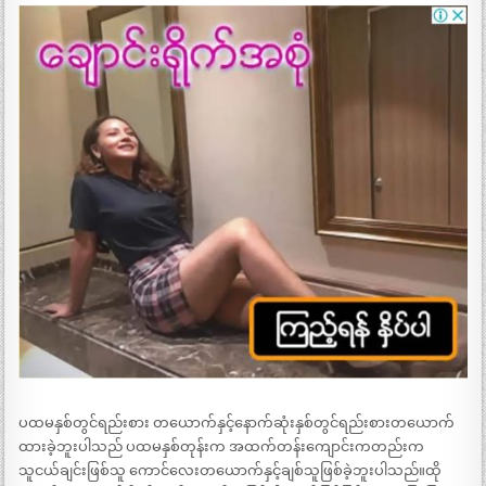
ပထမနှစ်တွင်ရည်းစား တယောက်နှင့်နောက်ဆုံးနှစ်တွင်ရည်းစားတယောက်
ထားခဲ့ဘူးပါသည် ပထမနှစ်တုန်းက အထက်တန်းကျောင်းကတည်းက
သူငယ်ချင်းဖြစ်သူ ကောင်လေးတယောက်နှင့်ချစ်သူဖြစ်ခဲ့ဘူးပါသည်။ထို