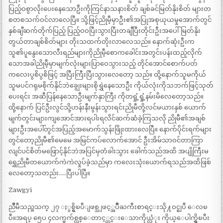
ပြည့်ဝစွာလိုးပေးနေသောဦးကိုကြင်နာသနားစိတ် ချစ်ခင်မြတ်နိုးစိတ် များတ
စတစသက်ဝင်လာလေပြီ။ သို့ဖြင့်ညိုမီ့မှာဦး၏အပြုအစုယုယမှုအောက်တွင်
နှစ်ချီဆက်တိုက်ပြည့် ပြည့်ဝဝပြီးသွားပြီးတချီပြီးတိုင်းဦးအပေါ်မြတ်နိုး
တွယ်တာချစ်စိတ်များ တိုးသထက်တိုးလာလေသည်။ နောက်ဆုံးဦးက
သူ၏ပူနွေးသောလီးရည်များကိုညိုမီ့စောကခေါင်းအတွင်းပန်းထည့်လိုက်
သောအခါညိုမီ့မှာမျက်လုံးများပြာဝေသွားသည့် တိုင်အောင်စောက်ပတ်
ကလေးပွစိပွစိဖြင့် အပြီးကြီးပြီးသွားလေတော့ သည်။ ထို့နောက်သူမကိုယ်
သူမပင်ဂရုမစိုက်နိုင်ဘဲချွေးများစိုရွှဲနေသောဦး ကိုယ်လုံးကိုသဘက်ဖြင့်သုတ်
ပေးရင်း အဆီပြန်နေသောဦးမျက်နှာကြီး ကိုတရှုံ့ရှုံ့နမ်းမိလေတော့သည်။
ထို့နောက် ပြင်ဦးလွင်သို့ဟန်းနီးမွန်းသွားရင်းညိုမီတို့လင်မယားနှစ် ယောက်
မျက်တွင်းများကျအောင်အားရပါးရလိင်ဆက်ဆံခဲ့ကြသလို ညိုမီ၏အချစ်
များဦးအပေါ်တွင်အပြည့်အမောက်သွန်းဖြိုးထားလေပြီ။ နောက်ပိုင်းရက်များ
တွင်တော့ညိုမီ၏မေမေ အမြင်ကပ်လောက်အောင် ဦးအိမ်သာဝင်တာကြာ
လျင်ပင်စိတ်မဖြောင့်နိုင်ဘဲအပြင်မှတံခါးသွား ခေါက်သည်အထိ အပျိုကြီးမ
ရွှေညိုမီတယောက်ကဲကဲလှုပ်ခဲ့သည်မှာ ကလေးသုံးယောက်ရသည်အထိဖြစ်
လေတော့သတည်း…..ပြီးပါပြီ။
Zawgyi
ညိဳမီသည္အသက္ ၂၇ ႏွစ္ရွိၿပီျဖစ္သျဖင့္အပ်ဳိႀကီးစာရင္းသို႔ဝင္စျပဳ ေလၿ
ပီ။အရပ္ ၅ေပ ၄လက္မက်စ္လစ္ေတာင့္တင္းေသာကိုယ္လံုး ကိုယ္ေပါက္ရွိၿပီး