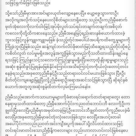
သဖြင့်ရှက်မိခြင်းဖြစ်သည်။
သို့သော်ညိုမီမှာအားအင်များယုတ်လျော့နေပေပြီ။ ပျော့ခွေသွားကာဦး
အလိုကျအလိုက်သင့်နေပေးလိုစိတ်များသာရှိတော့ သည်။ဦးကညိုမီ့စောက်
ဖုတ်အုံလေးကိုလက်ဝါးဖြင့်အုပ်မိုးပွတ်သပ်ရင်းတချက်တချက်အစိငုတ်
ကလေးကိုတို့ထိကစားနေသည်။ ညိုမီအနေဖြင့်ရည်းစားနှစ်ယောက်ထားခဲ့
ဘူးသဖြင့်လွန်ကျူးကျူးမဖြစ် ခဲ့သည့်တ်ုင်အပေါ်ယံအပရိကထိတွေ့မှုများကို
ကြုံခဲ့ဘူးပြီဖြစ်သည်။ ဆန့်ကျင်ဘက်လိင်ဖိုဓာတ်ဖြင့်ထိဆွေ့ရသည့်တိုင်ထိုစဉ်
ကစိတ်လွတ် လပ်မှုမရှိ။အလွန်အကျွံဖြစ်သွားမည်ကိုသတိထားထိန်းချုပ်နေ
ရသဖြင့် ကြည်နူးသင့်သလောက်ကြည်နူးမှုမရှိ။ပြီးတော့ထိုနှိုးဆွမှုများသည်
အဆုံး စွန်ထိခွင့်ပြုရန်မဖြစ်နိုင်ကြောင်းအသိကြောင့်တကိုယ်လုံးတောင့်တင်း
နေခဲ့ရသည်။အခုတော့ညိုမီနှင့်ဦးသည်တရားဝင်လင်မယားဖြစ်သွား ပြီ။ဦး
စိတ်တိုင်းကျချော့မြှူပြီးလို့ညိုမီရောဦးရောအဆင်သင့်ဖြစ်သွားပြီ ဆိုရင်နှစ်
ယောက်အတူတူအဆုံးစွန်ထိတက်လှမ်းကြမယ်နော်။
ညိုမီသည်အောက်ကသာယာမှုများကိုခံစားရင်းရောက်တတ်ရာရာတွေး တော
နေရာမှသတိထားမိတော့ ညိုမီ့အောက်ပိုင်းကညဝတ်ဘောင်းဘီ လေးကိုဦးက
ချွတ်ပြီးလေပြီ။ညိုမီမှာအမှတ်တမဲ့ဖြင့်ဦးဘောင်းဘီချွတ်တာကိုကူညီပေးခဲ့မိ
လေပြီ။အခုတော့ညိုမီ့မှာဖင်တုံးလုံးလေးဖြစ်သွား လေပြီ။အဟင့်။တခါ
အပေါ်ပိုင်းကလည်းညဝတ်အင်းကျီအပွကိုအပေါ် သို့လိပ်တင်ထားသဖြင့်
တင်းရင်းမာတင်းသောညိုမီ့နို့ကလေးများ လည်းဟာလာဟင်းလင်ဖြစ်နေပေ