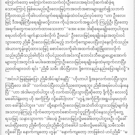
ကြောက်တော့ မကြောက်။တသက်လုံးဦးလေးအရင်းလိုဆက်ဆံခဲ့ရ
သောကြောင့် ဖြစ်ပေမည်။ဦးလေးမြင့်ကအဝတ်အစားများချွတ်၍သဘက်
ကြီးတထည် ကိုခါးပတ်လျက်ရေချိုးခန်းထဲဝင်မည်လုပ်တော့ “ဟာ ဦးလေး
မြင့် ဒီအချိန်ကြီးရေချိုးမလို့လား။ ကိုယ့်အသက်အရွယ်ကို ကြည့်ဦး ပြီးတော့
အရက်တွေကသောက်ထားသေးတာ” “အေး အေး ဒါဆိုရေမချိုးတော့ပါဘူး။
ရေပတ်တိုက် မျက်နှာသစ်လိုက် ဦးမယ်” ဦးလေးမြင့်ရေချိုးခန်းအတွင်းဝင်
သွားတော့ ညိုမီ ဦးလေးမြင့်အိပ်မည့် ဘက်ကိုကျောပေးပြီးလှဲနေလိုက်သည်။
အဲယားကွန်းဖွင့်ထားသဖြင့် စောင်လေးကိူခါးအထက်ထိဆွဲခြုံထားလိုက်
သည်။ညိုမီသည်ခါတိုင်း လိုပင်ညဝတ်အင်းကျီ ဘောင်းဘီပျော့ပျော့အောက်
များတွင်အတွင်းခံ မပါ။ခဏအကြာဦးလေးမြင့်ရေချိုးခန်းထဲမှထွက်လာပြီး
ညဝတ်များဝတ် ရင်း “ညိုမီ သမီး အိပ်ပြီလား ဒို့စကားနည်းနည်းပြောချင်လို့”။
“အင်းပါ မြန်မြန်ပြော ညိုမီအိပ်ချင်နေပြီ” “ဟိုဟာပါ ဒို့အခုလက်ထပ်ပြီးသွား
ကြပြီလေ အဲဒါ” “လက်ထပ်ပြီးလည်းဒီညတော့မရဘူး ညိုမီအရမ်းပင်ပန်းနေ
ပြီ” “ဟာ အဲဒါမဟုတ်ပါဘူး ဟို လက်ထပ်ပြီးသွားပြီဆိုတော့ ဒို့ကိုဦး လေးလို့
မခေါ်ပါနဲ့တော့ ဟို အကိုကြီး လို့ခေါ်ပါ့လား” “ဟွန့် အကိုကြီးအရွယ်မှမဟုတ်
တာ ခေါ်နိုင်ပါဘူး။ “ဟာ” ထို့နောက်ဦးလေးမြင့်အသံတိတ်သွားသဖြင့်မျက်ခွံ
အသာလှန်ကြည့် လိုက်တော့ကုတင်စောင်းတွင်ငူငူကြီးထိုင်နေသည်ကိုတွေ့
ရသဖြင့် သနားသွားကာ “ဒါပေမဲ့ ဦးလေးမြင့်လို့မခေါ်တော့ပါဘူး။ဦး လို့ခေါ်
မယ်။ပြီးတော့ ညိုမီကိုလည်းညိုမီလို့ဘဲခေါ်ပါ သမီးလို့မခေါ်ပါနဲ့ သမီးသမီး
လို့ခေါ်ပြီး နောက်ကျတော့ ဟွန်း” “နောက်ကျတော့ ဘာဖြစ်လဲ ဟင်ညိုမီ” “မ