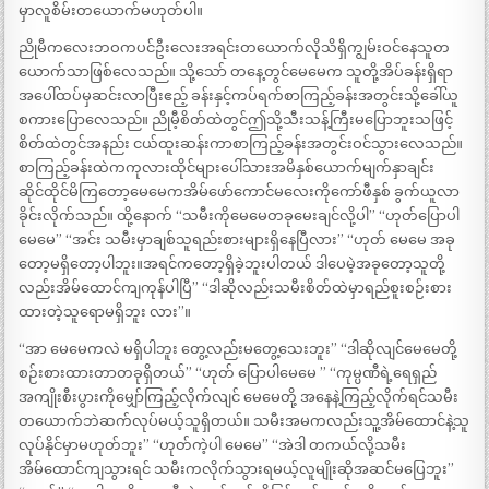
မှာလူစိမ်းတယောက်မဟုတ်ပါ။
ညိုမီကလေးဘဝကပင်ဦးလေးအရင်းတယောက်လိုသိရှိကျွမ်းဝင်နေသူတ
ယောက်သာဖြစ်လေသည်။ သို့သော် တနေ့တွင်မေမေက သူတို့အိပ်ခန်းရှိရာ
အပေါ်ထပ်မှဆင်းလာပြီးဧည့် ခန်းနှင့်ကပ်ရက်စာကြည့်ခန်းအတွင်းသို့ခေါ်ယူ
စကားပြောလေသည်။ ညိုမီ့စိတ်ထဲတွင်ဤသို့သီးသန့်ကြီးမပြောဘူးသဖြင့်
စိတ်ထဲတွင်အနည်း ငယ်ထူးဆန်းကာစာကြည့်ခန်းအတွင်းဝင်သွားလေသည်။
စာကြည့်ခန်းထဲကကုလားထိုင်များပေါ်သားအမိနှစ်ယောက်မျက်နှာချင်း
ဆိုင်ထိုင်မိကြတော့မေမေကအိမ်ဖော်ကောင်မလေးကိုကော်ဖီနှစ် ခွက်ယူလာ
ခိုင်းလိုက်သည်။ ထို့နောက် “သမီးကိုမေမေတခုမေးချင်လို့ပါ” “ဟုတ်ပြောပါ
မေမေ” “အင်း သမီးမှာချစ်သူရည်းစားများရှိနေပြီလား” “ဟုတ် မေမေ အခု
တော့မရှိတော့ပါဘူး။အရင်ကတော့ရှိခဲ့ဘူးပါတယ် ဒါပေမဲ့အခုတော့သူတို့
လည်းအိမ်ထောင်ကျကုန်ပါပြီ” “ဒါဆိုလည်းသမီးစိတ်ထဲမှာရည်စူးစဉ်းစား
ထားတဲ့သူရောမရှိဘူး လား”။
“အာ မေမေကလဲ မရှိပါဘူး တွေ့လည်းမတွေ့သေးဘူး” “ဒါဆိုလျင်မေမေတို့
စဉ်းစားထားတာတခုရှိတယ်” “ဟုတ် ပြောပါမေမေ ” “ကုမ္ပဏီရဲ့ရေရှည်
အကျိုးစီးပွားကိုမျှော်ကြည့်လိုက်လျင် မေမေတို့ အနေနဲ့ကြည့်လိုက်ရင်သမီး
တယောက်ဘဲဆက်လုပ်မယ့်သူရှိတယ်။ သမီးအမကလည်းသူ့အိမ်ထောင်နဲ့သူ
လုပ်နိုင်မှာမဟုတ်ဘူး” “ဟုတ်ကဲ့ပါ မေမေ” “အဲဒါ တကယ်လို့သမီး
အိမ်ထောင်ကျသွားရင် သမီးကလိုက်သွားရမယ့်လူမျိုးဆိုအဆင်မပြေဘူး”