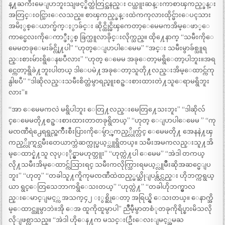
န္႔ႀကီးမေျပာဘူးသျဖင့္စိတ္ထဲတြင္အနည္း ငယ္ထူးဆန္းကာစာၾကည့္ခန္း
အတြင္းဝင္သြားေလသည္။ စာၾကည့္ခန္းထဲကကုလားထိုင္မ်ားေပၚသား
အမိႏွစ္ေယာက္မ်က္ႏွာခ်င္း ဆိုင္ထိုင္မိၾကေတာ့ေမေမကအိမ္ေဖာ္ေ
ကာင္မေလးကိုေကာ္ဖီႏွစ္ ခြက္ယူလာခိုင္းလိုက္သည္။ ထို႔ေနာက္ “သမီးကိုေ
မေမတခုေမးခ်င္လို႔ပါ” “ဟုတ္ေျပာပါေမေမ” “အင္း သမီးမွာခ်စ္သူရ
ည္းစားမ်ားရွိေနၿပီလား” “ဟုတ္ ေမေမ အခုေတာ့မရွိေတာ့ပါဘူး။အရ
င္ကေတာ့ရွိခဲ႔ဘူးပါတယ္ ဒါေပမဲ႔အခုေတာ့သူတို႔လည္းအိမ္ေထာင္က်ကု
န္ပါၿပီ” “ဒါဆိုလည္းသမီးစိတ္ထဲမွာရည္စူးစဥ္းစားထားတဲ႔သူေရာမရွိဘူး
လား”။
“အာ ေမေမကလဲ မရွိပါဘူး ေတြ႔လည္းမေတြ႔ေသးဘူး” “ဒါဆိုလ်
င္ေမေမတို႔စဥ္းစားထားတာတခုရွိတယ္” “ဟုတ္ ေျပာပါေမေမ ” “ကု
မၸဏီရဲ႕ေရရွည္အက်ဳိးစီးပြားကိုေမ်ွာ္ၾကည့္လိုက္လ်င္ ေမေမတို႔ အေနနဲ႔ၾ
ကည့္လိုက္ရင္သမီးတေယာက္ဘဲဆက္လုပ္မယ့္သူရွိတယ္။ သမီးအမကလည္းသူ႔အိ
မ္ေထာင္နဲ႔သူ လုပ္ႏိုင္မွာမဟုတ္ဘူး” “ဟုတ္ကဲ႔ပါ ေမေမ” “အဲဒါ တကယ္
လို႔သမီးအိမ္ေထာင္က်သြားရင္ သမီးကလိုက္သြားရမယ့္လူမ်ဳိးဆိုအဆင္မေျပ
ဘူး” “ဟုတ္” “တခါသူ႔ကိူကုမၸဏီထဲထည့္မယ္ဆိုျပန္လ်င္လည္း ဟိုဘက္ကရွယ္
ယာ ရွင္ေတြသေဘာကရွိေသးတယ္” “ဟုတ္ကဲ႔” “တခါဟိုဘက္မွာလ
ည္းေမာင္ျမင့္က အသက္၄၂ ႏွစ္ဆိုေတာ့ အရြယ္ရွိ ေသးတယ္။ ေနာက္အိ
မ္ေထာင္ထူမွာဘဲ။အို ေအ ထူကိုထူမွာပါ” ညိဳမီ့မွာတစံုတခုကိုရိပ္စားမိသလို
လိုျဖစ္လာသည္။ “အဲဒါ ဟိုေန႔က မသင္း(ဦးေလးျမင့္အမႀ