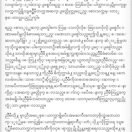
လးမွာမ်က္ႏွာမ်ားသူျဖစ္ၿပီးရည္း စားေတြမိႈလိုေပါက္ထားသည္ကိုလက္ပူး
လက္ၾကပ္သိရွိသျဖင့္ညိဳမီဘက္ကအဆက္ျဖတ္လိုက္သျဖင့္ရည္းစားသက္တမ္းတႏွ
စ္ေတာင္မျပည့္လိုက္ပါ။
ရည္းစားႏွင့္အဆက္ျဖတ္ခါစက လြမ္းသလိုလိုေဆြးသလိုလိုျဖစ္ၿပီး ဂ
ဏာမၿငိမ္သလိုခံစားရေသာ္လည္းခဏသာျဖစ္ပါသည္။ဤသို႔ျဖင့္ ေအးေ
ဆးတည္ၿငိမ္စြာ ၂ ႏွစ္တိုင္တေယာက္တည္းေနလာခဲ႔ၿပီးေနာက္ ဆံုးႏွစ္က်မွတ
ကၠသိုလ္မွဆရာေပါက္စေလးတဦး၏အခ်စ္ကိုလက္ခံ လိုက္ျခင္းျဖစ္ပါသည္။
သို႔ေသာထိုဆရာမွာညိဳမီ႔အေပၚအခ်စ္ထက္တဏွာမ်ားသည္ဟုညိဳမီခံစားမိေလ
သည္။ခ်ိန္းေတြ႔တိုင္းရသမ်ွအခြင့္အေရး ယူတတ္ပါသည္။ညိဳမီလည္းေ
သြးႏွင့္ကိုယ္ သားႏွင့္ကိုယ္ျဖစ္သျဖင့္ သာယာမိေသာ္လည္းဒါကိုခ်ည္းစိ
တ္အားသန္ေနေသာသူ႔ကိုညိဳမီ စိတ္ပ်က္လာခဲ႔သည္။သို႔ျဖင့္သီးသန္႔ခန္းကေ
လးမ်ားပါေသာေကာ္ဖီဆိုင္အတြင္းညိဳမီကိုတစတစအတင္းႀကမ္း
လာၿပီးကာမကိုဇြတ္ယူရယူရန္ ႀကိဳးစားသျဖင့္အခ်ဳိသပ္ေရွာင္တိမ္းကာ ေနာ
က္ပိုင္းအဆက္ျဖတ္လိုက္ ေလသည္။ ေက်ာင္းၿပီးေနာက္ ညိဳမီတြင္အခက္
အခဲမရွိပါ။ညိဳမီ့မိဘမ်ားတည္ေထာင္ ထားေသာကုမၸဏီတြင္အလုပ္ဝင္လုပ္လို
က္ရံုသာျဖစ္ေလသည္။
ညိဳမီတို႔ မွာညီအမႏွစ္ေယာက္သာရွိၿပီးအမႀကီးကေတာ့ဗိုလ္မွဴးတေယာ
က္ႏွင့္အိမ္ေထာင္က်၍ေယာက္က်ားတာဝန္က်ရာက်ဳိင္းတံုသို႔လိုက္သြားရ သျဖ
င့္ညိဳမီတေယာက္သာကုမၸဏီကိုဝင္ေရာက္လုပ္ကိုင္ဘို႔ျဖစ္လာရေလသည္။ထို႔ေၾ