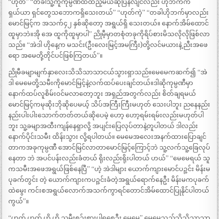
“ဟုတ်” “တခါသူ့ကိူကုမ္ပဏီထဲထည့်မယ်ဆိုပြန်လျင်လည်း ဟိုဘက်က
ရှယ်ယာ ရှင်တွေသဘောကရှိသေးတယ်” “ဟုတ်ကဲ့” “တခါဟိုဘက်မှာလည်း
မောင်မြင့်က အသက်၄၂ နှစ်ဆိုတော့ အရွယ်ရှိ သေးတယ်။ နောက်အိမ်ထောင်
ထူမှာဘဲ။အို အေ ထူကိုထူမှာပါ” ညိုမီ့မှာတစုံတခုကိုရိပ်စားမိသလိုလိုဖြစ်လာ
သည်။ “အဲဒါ ဟိုနေ့က မသင်း(ဦးလေးမြင့်အမကြီး)တို့လင်မယားနဲ့ ညီးအဖေ
ရော အမေတို့တိုင်ပင်ဖြစ်ကြတယ်”။
ညိုမီခမျာမျက်နှာလေးသိသိသာသာငယ်သွားရှာသည်။မေမေကဆက်၍ “အဲ
ဒါ မေမေတို့သမီးကိုမောင်မြင့်နဲ့လက်ထပ်ပေးချင်တယ်။ဒါဆိုကုမ္ပဏီမှာ
နောက်ထပ်လူစိမ်းဝင်မလာတော့ဘူး အရှည်အတွက်လည်း စိတ်ချရမယ်
မောင်မြင့်ကမုဆိုးဘိုဆိုပေမယ့် သိပ်အကြီးကြီးမဟုတ် သေးပါဘူး ညနေနည်း
နည်းပါးပါးသောက်တတ်တယ်ဆိုပေမဲ့ ဟော့ ဟော့ရမ်းရမ်းလည်းမဟုတ်ပါ
ဘူး သူ့ခမျာအထီးကျန်နေရှာလို့ အပျင်းပြေလုပ်တာနဲ့တူပါတယ် ဒါလည်း
နောက်ပိုင်းသမီး ထိန်းသွား လို့ရပါတယ်။ မေမေအလေးအနက်ထားပြောချင်
တာကအခုကုမ္ပဏီ အောင်မြင်လာတာမောင်မြင့်ကြောင့်ဘဲ သူ့လက်သူ့ခြေလုပ်
နေတာ ဘဲ အပင်ပန်းလည်းခံတယ် ရိုးလည်းရိုးပါတယ် ဟယ်” “မေမေရယ် သူ
ကသမီးအဖေအရွယ်ဖြစ်နေပြီ” “ဟဲ့ အဲဒါများ ယောက်ကျားမောင်ပဉ္ဇင်း မိန်းမ
ပုခက်တွင်း တဲ့ ယောက်ကျားကပဉ္ဇင်းခံတဲ့အရွယ်ရောက်နေဦး မိန်းမကပုခက်
ထဲမွေး ကင်းစအရွယ်လောက်အသက်ကွာရင်တောင်အိမ်ထောင်ပြုနိုင်ပါတယ်
ကွယ်”။
“ဟုတ် ဟုတ် ဟို ဟို သမီးစဉ်းစားပါရစေဦး မေမေ” မေမေသည်သိသိသာသာ