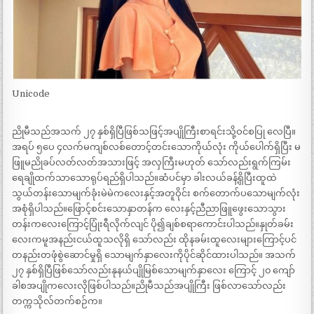
Unicode
ညိုမီသည်အသက် ၂၇ နှစ်ရှိပြီဖြစ်သဖြင့်အပျိုကြီးစာရင်းသို့ဝင်စပြု လေပြီ။
အရပ် ၅ပေ ၄လက်မကျစ်လစ်တောင့်တင်းသောကိုယ်လုံး ကိုယ်ပေါက်ရှိပြီး မ
ဖြူမညိုခပ်လတ်လတ်အသားဖြင့် အလှကြီးမဟုတ် သော်လည်းရွက်ကြမ်း
ရေချိုထက်သာသောရုပ်ရည်ရှိပါသည်။ဆံပင်မှာ ခါးလယ်ခန့်ရှိပြီးထူထဲ
သွယ်တန်းသောမျက်ခုံးမဲမဲကလေးနှင့်အတူဝိုင်း စက်တောက်ပသောမျက်လုံး
အစုံရှိပါသည်။ဖြောင့်စင်းသောနှာတန်က လေးနှင့်ညီညာဖြူဖွေးသောသွား
တန်းကလေးကြောင့်ပြုံးရီလိုက်လျင် ပို၍ချစ်စရာကောင်းပါသည်။နှုတ်ခမ်း
လေးကမူအနည်းငယ်ထူသလိုရှိ သော်လည်း ထိုနခမ်းထူလေးများကြောင့်ပင်
တနည်းတဖုံစွဲဆောင်မှုရှိ သောမျက်နှာလေးကိုပိုင်ဆိုင်ထားပါသည်။ အသက်
၂၇ နှစ်ရှိပြီဖြစ်သော်လည်းနုနယ်ပျိုမြစ်သောမျက်နှာလေး ကြောင့် ၂၀ ကျော်
ခါစအပျိုကလေးလိုဖြစ်ပါသည်။ညိုမီသည်အပျိုကြီး ဖြစ်လာသော်လည်း
တက္ကသိုလ်တက်စဉ်က။