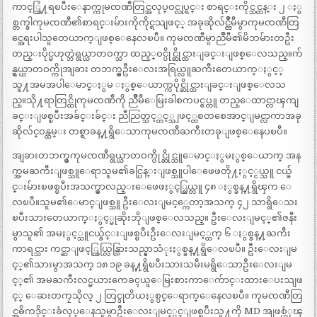
ကာင့္ဘြဲ႔ရၿပီးေနာက္ကုမၸဏီတြင္အလုပ္ဝင္လုပ္ရင္း စာရင္းကိုင္သင္တန္း ၂ ႏွ
စ္တက္ခါကုမၸဏီ၏စာရင္းမ်ားကိုကိုင္ရသျဖင့္ အခုဆိုလ်င္ညိဳမီမွာကုမၸဏီတြ
င္အေရးပါသူတေယာက္ျဖစ္ေနေလၿပီ။ ကုမၸဏီမွာညိဳမီ၏မိဘမ်ားတဦး
တည္းပိုင္မဟုတ္ဘဲရွယ္ယာတဝက္သာ ထည့္ဝင္ပိုင္ဆိုင္ထားျခင္းျဖစ္ေလသည္။က်
န္ရွယ္ယာတဝက္ကိုအျခား တဘက္မွဦးေလးအရြယ္လူႀကီးတေယာက္ႏွင့္
သူ႔အမအပါေမာင္ႏွမ ႏွစ္ေယာက္ကပိုင္ဆိုင္ထားျခင္းျဖစ္ေလသ
ည္။သို႔ရာတြင္ထိုကုမၸဏီကို ညိဳမီေမြးခါစကပင္စပ္တူ တည္ေထာင္လာၾကျ
ခင္းျဖစ္ၿပီးအခ်င္းခ်င္း ညီညြတ္သင့္တင့္သျဖင့္တစတစေအာင္ျမင္လာကာအခု
ဆိုလ်င္ဝန္ထမ္း တစ္ရာခန္႔ရွိေသာကုမၸဏီႀကီးတခုျဖစ္ေနေပၿပီ။
အျခားတဘက္မွကုမၸဏီရွယ္ယာတဝက္ပိုင္ဆိုင္သူေမာင္ႏွမႏွစ္ေယာက္ အန
က္အမႀကီးျဖစ္သူေရာသူမ၏ခင္ပြန္းျဖစ္သူပါေဖေဖတို႔ႏွင့္ငယ္သူ ငယ္ခ်
င္းမ်ားၿဖစ္ၿပီးအသက္မွာလည္းေဖေဖႏွင့္ရြယ္တူ ၄၈ ႏွစ္ခန္႔ရွိၾက ေ
လၿပီ။သူမ၏ေမာင္ျဖစ္သူ ဦးေလးျမင့္ကေတာ့အသက္ ၄၂ သာရွိေသး
ၿပီးသားတေယာက္ႏွင့္မုဆိုးဘိုျဖစ္ေလသည္။ ဦးေလးျမင့္၏ဇနီး
မွာသူ၏ အမႏွင့္သူငယ္ခ်င္းျဖစ္ၿပီးဦးေလးျမင့္ထက္ ၆ ႏွစ္ခန္႔ႀကီး
ကာရင္သား ကင္ဆာျဖင့္ကြယ္လြန္သြားသည္မွာသံုးႏွစ္ခန္႔ရွိေလၿပီ။ ဦးေလးျမ
င့္၏သားမွာအသက္ ၁၈ ၁၉ ခန္႔ရွိၿပီးသားသမီးမရွိေသာဦးေလးျမ
င့္၏ အမႀကီးလင္မယားကေခၚယူေမြးစားကာေက်ာင္းထားေပးသျဖ
င့္ ေဆးတကၠသိုလ္ ၂ တြင္ဒုတိယႏွစ္ပင္ေရာက္ေနေလၿပီ။ ကုမၸဏီတြ
င္အဓိကဒိုင္းခံလုပ္ေနသူမွာဦးေလးျမင့္ပင္ျဖစ္ၿပီးသူ႔ကို MD အျဖစ္ယံုၾ