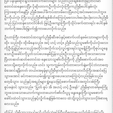
ပြီ။ ပန်းနုရောင်နို့သီးခေါင်းကလေးများ သည်လည်းချစ်စိတ်ဖြင့်တင်းမာ
တောင်ထနေလေပြီ။ ပိုဆိုးတာကဦးကိုယ်လုံးကြီးကညိုမီ့ပေါင်နှစ်လုံး
ကြားရောက်နေပြီး ညိုမီအပေါ်ဖိကပ်ထားမိလေပြီ။ဟင့်အင်း။မလေးပါဘူး။
ဦးကိုယ်လုံး ကြီးသည်ညိုမီ၏ချစ်စိတ်ကြောင့်မလေးပါ။ပေါ့ပေါ့လေးပါ။ညိုမီ
သည် ပြင်းထန်သောလိင်စိတ် ဖြင့်ဦးကျောကြီးကိုသိုင်းဖက်ထားရင်း ပေါင်နှစ်
ဘက်ကိုအပေါ်မြှောက်၍ကားပေးလိုက်သည်။
ဦးဟာကြီး ကထောင်ထလျက်ညိုမီ့ဆီးစပ်နှင့်စောက်ပတ်နခမ်းသားများကိုဟို
ထိုး သည်ထိုး ထိုးမိနေသည်။ အင့် ဟင့် ဟင့်။ ညိုမီသည်သူမ၏ကိုယ်လုံးလေး
ကိုဦးပြုပြင်ပေးသည့်အတိုင်းအလိုက်သင့်လှုပ်ရှားရင်းသူမနို့ကြီးကိုစုပ်ယူနေ
သောဦးခေါင်းကိုပွတ်သပ်ပေးနေမိပြန်သည်။ဦးသည်သူ့ခါးကိုအသာလေးမ
ပြီးတဆတ်ဆတ်တောင်ထ နေသောသူ၏လီးကြီးကို ညိုမီစောက်ပတ်အဝ
လေးသို့တေ့လိုက်သည်။ ဟင်း သူကကျွမ်းလိုက်တာ။လက်နဲ့မကိုင်ဘဲလာတေ့
မိအောင်ချိန်တတ် တယ်။အမှန်မှာညိုမီမှာတိုးဝင်လာသောလီးကြီးအဆင်ပြေ
သွားအောင် ဖင်ကလေးယမ်း၍လှုပ်ရှားပေးသောကြောင့်လည်းဖြစ်သည်။
တေ့မိသွား သည်နှင့်အရည်များရွှဲနေသဖြင့်စောက်ခေါင်းအတွင်းဒစ်ကြီး
စွပ်ခနဲဝင် သွားသည်။ “ပြွတ် စွပ် အိ အဟင့် ဟင့် ဦးနော်” ညိုမီ့မှာတခါမှမကြုံ
ဘူးသေးသောယောက်ကျားတယောက်၏လီးပူပူ နွေးနွေးကြီးသူမစောက်
ခေါင်းထဲဝင်သွားသည်နှင့်လှိုက်ခနဲဖြစ်ကာလေ ထဲသို့လွင့်ပါသွားသလိုခံစားရ
လေသည်။
ထို့ပြင် ညိုမီ့ဘာသာပင်မသိ လိုက်ဘဲဖင်ကြီးကိုကော့ပေးလိုက်မိသဖြင့်လီး