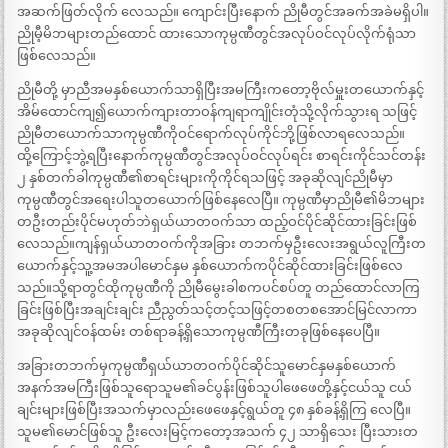
အဆက်ဖြတ်လိုက် လေသည်။ ကျောင်းပြီးနောက် ညိုမီတွင်အခက်အခဲမရှိပါ။
ညိုမီ့မိဘများတည်ထောင် ထားသောကုမ္ပဏီတွင်အလုပ်ဝင်လုပ်လိုက်ရုံသာ
ဖြစ်လေသည်။
ညိုမီတို့ မှာညီအမနှစ်ယောက်သာရှိပြီးအမကြီးကတော့ဗိုလ်မှူးတယောက်နှင့်
အိမ်ထောင်ကျ၍ယောက်ကျားတာဝန်ကျရာကျိုင်းတုံသို့လိုက်သွားရ သဖြင့်
ညိုမီတယောက်သာကုမ္ပဏီကိုဝင်ရောက်လုပ်ကိုင်ဘို့ဖြစ်လာရလေသည်။
ထို့ကြောင့်ဘွဲ့ရပြီးနောက်ကုမ္ပဏီတွင်အလုပ်ဝင်လုပ်ရင်း စာရင်းကိုင်သင်တန်း
၂ နှစ်တက်ခါကုမ္ပဏီ၏စာရင်းများကိုကိုင်ရသဖြင့် အခုဆိုလျင်ညိုမီမှာ
ကုမ္ပဏီတွင်အရေးပါသူတယောက်ဖြစ်နေလေပြီ။ ကုမ္ပဏီမှာညိုမီ၏မိဘများ
တဦးတည်းပိုင်မဟုတ်ဘဲရှယ်ယာတဝက်သာ ထည့်ဝင်ပိုင်ဆိုင်ထားခြင်းဖြစ်
လေသည်။ကျန်ရှယ်ယာတဝက်ကိုအခြား တဘက်မှဦးလေးအရွယ်လူကြီးတ
ယောက်နှင့်သူ့အမအပါမောင်နှမ နှစ်ယောက်ကပိုင်ဆိုင်ထားခြင်းဖြစ်လေ
သည်။သို့ရာတွင်ထိုကုမ္ပဏီကို ညိုမီမွေးခါစကပင်စပ်တူ တည်ထောင်လာကြ
ခြင်းဖြစ်ပြီးအချင်းချင်း ညီညွတ်သင့်တင့်သဖြင့်တစတစအောင်မြင်လာကာ
အခုဆိုလျင်ဝန်ထမ်း တစ်ရာခန့်ရှိသောကုမ္ပဏီကြီးတခုဖြစ်နေပေပြီ။
အခြားတဘက်မှကုမ္ပဏီရှယ်ယာတဝက်ပိုင်ဆိုင်သူမောင်နှမနှစ်ယောက်
အနက်အမကြီးဖြစ်သူရောသူမ၏ခင်ပွန်းဖြစ်သူပါဖေဖေတို့နှင့်ငယ်သူ ငယ်
ချင်းများဖြစ်ပြီးအသက်မှာလည်းဖေဖေနှင့်ရွယ်တူ ၄၈ နှစ်ခန့်ရှိကြ လေပြီ။
သူမ၏မောင်ဖြစ်သူ ဦးလေးမြင့်ကတော့အသက် ၄၂ သာရှိသေး ပြီးသားတ