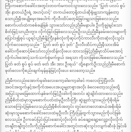
ကြီးကစောက်ခေါင်းအတွင်းတဝက်မကဝင်သွားလေသည်။ “ပြွတ် ပလပ် စွပ်
အိုး နာတယ်ဦးရဲ့ အဟင့်ဟင့်” တကယ်တော့ရှိတယ်ဆိုရုံမျှသာကျန်တော့
သောညိုမီ့အပျိုမှေးအပေါက် ကိုလီးထိပ်တေ့မိခြင်းမျှသာဖြစ်လေသည်။
စောက်ပတ်ထဲကစစ်ခနဲဖြစ် သွားသော်လည်းညိုမီမနာပါ။ ဦးကိုချွဲချင်သော
စိတ်ဖြင့်သာညီးတွား လိုက်ခြင်းဖြစ်လေသည်။ဦးသည်ညိုမီံနခမ်းလေးများကို
ပြောင်း၍စုပ် ယူရင်းညိုမီနို့ကြီးနှစ်လုံးကိုဆုပ်ကိုင်ကာလီးကိုတဆုံးလိုးသွင်း
လိုက်လေတော့သည်။ ” ပြွတ် ဖတ် စွပ် ဒုတ်” ဦးလီးထိပ်ကညိုမီ့သားအိမ်
ခေါင်းကိုဆောင့်မိသော်လည်းထိန်းလိုးပေး ထားသဖြင့်ညိုမီ့မှာသိပ်မအောင့်
လိုက်ပါ။အောင့်သက်သက်စွဲမက်ဖွယ် အရသာ ကိုသာဖြစ်ပေါ်စေလေသည်။ ”
ပြွတ် ဖတ် စွပ် စွပ် ဖတ် ဖတ် အီး အား ဦးရယ်” ထို့နောက်ဦးသည်ညိုမီစောက်
ဖုတ်လေးကိုစည်းချက်မှန်မှန်ဖြင့်လိုးပေး လေတော့သည်။
ညိုမီကလည်းအောက်မှခါးလေးကော့ခါကော့ခါဖင် ကလေးကြွပြီးလီး
အဝင်အထွက်နှင့်အကိုက်အပေးအယူမျှတစွာအလိုး ခံလေတော့သည်။ထို့
အပြင်သူမခြေထောက်နှစ်ဖက်ဖြင့်ဦးခါးကိုအတင်း ဆွဲချိတ်ထားလေသည်။
ညိုမီ့စိတ်ထဲမှာသူမစောက်ပတ်ထဲမှဦးလီးကြီး ဆွဲချွတ်သွားမည်ကိုစိုးရိမ်
သောကြောင့်ဖြစ်လေသည်ညိုမီ့စိတ်အတွင်း တွင်လောလောဆယ်အစိုးရိမ်
ဆုံးမှာသူမစောက်ခေါင်းလေးထဲမှဦးလီး ကြီးပြန်ထွက်သွားမည်ကိုပင်ဖြစ်
လေသည်။ ဦးကခပ်ပြင်းပြင်းဆောင့်လိုးလိုက် ခပ်ချော့ချော့လျှော့လိုးလိုက်
တချီတချီတွင်လီးကိုညိုမီ့စောက်ခေါင်းအတွင်းတဆုံးသွင်းလျက်ဆီးခုံ ခြင်းဖိ