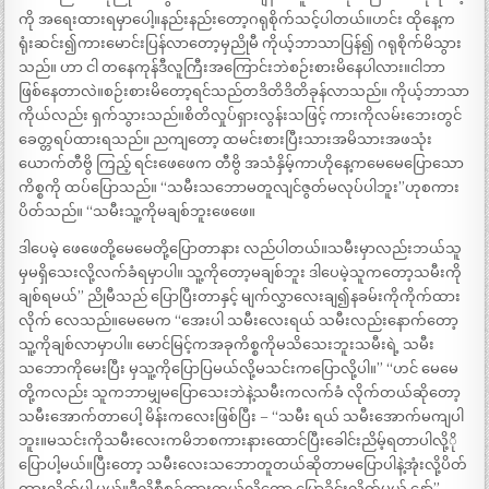
ကို အရေးထားရမှာပေါ့။နည်းနည်းတော့ဂရုစိုက်သင့်ပါတယ်။ဟင်း ထိုနေ့က
ရုံးဆင်း၍ကားမောင်းပြန်လာတော့မှညိုမီ ကိုယ့်ဘာသာပြန်၍ ဂရုစိုက်မိသွား
သည်။ ဟာ ငါ တနေကုန်ဒီလူကြီးအကြောင်းဘဲစဉ်းစားမိနေပါလား။ငါဘာ
ဖြစ်နေတာလဲ။စဉ်းစားမိတော့ရင်သည်တဒိတိဒိတိခုန်လာသည်။ ကိုယ့်ဘာသာ
ကိုယ်လည်း ရှက်သွားသည်။စိတိလှုပ်ရှားလွန်းသဖြင့် ကားကိုလမ်းဘေးတွင်
ခေတ္တရပ်ထားရသည်။ ညကျတော့ ထမင်းစားပြီးသားအမိသားအဖသုံး
ယောက်တီဗွိ ကြည့် ရင်းဖေဖေက တီဗွိ အသံနှိမ့်ကာဟိုနေ့ကမေမေပြောသော
ကိစ္စကို ထပ်ပြောသည်။ “သမီးသဘောမတူလျင်ဇွတ်မလုပ်ပါဘူး”ဟုစကား
ပိတ်သည်။ “သမီးသူ့ကိုမချစ်ဘူးဖေဖေ။
ဒါပေမဲ့ ဖေဖေတို့မေမေတို့ပြောတာနား လည်ပါတယ်။သမီးမှာလည်းဘယ်သူ
မှမရှိသေးလို့လက်ခံရမှာပါ။ သူ့ကိုတော့မချစ်ဘူး ဒါပေမဲ့သူကတော့သမီးကို
ချစ်ရမယ်” ညိုမီသည် ပြောပြီးတာနှင့် မျက်လွှာလေးချ၍နခမ်းကိုကိုက်ထား
လိုက် လေသည်။မေမေက “အေးပါ သမီးလေးရယ် သမီးလည်းနောက်တော့
သူ့ကိုချစ်လာမှာပါ။ မောင်မြင့်ကအခုကိစ္စကိုမသိသေးဘူးသမီးရဲ့ သမီး
သဘောကိုမေးပြီး မှသူ့ကိုပြောပြမယ်လို့မသင်းကပြောလို့ပါ။” “ဟင် မေမေ
တို့ကလည်း သူကဘာမျှမပြောသေးဘဲနဲ့သမီးကလက်ခံ လိုက်တယ်ဆိုတော့
သမီးအောက်တာပေါ့ မိန်းကလေးဖြစ်ပြီး – “သမီး ရယ် သမီးအောက်မကျပါ
ဘူး။မသင်းကိုသမီးလေးကမိဘစကားနားထောင်ပြီးခေါင်းညိမ့်ရတာပါလို့ို
ပြောပါ့မယ်။ပြီးတော့ သမီးလေးသဘောတူတယ်ဆိုတာမပြောပါနဲ့အုံးလို့ပိတ်
ထားလိုက်ပါ့ မယ်။ဒီလိုစီစဉ်ထားတယ်လို့တော့ ပြောခိုင်းလိုက်မယ် နော်”