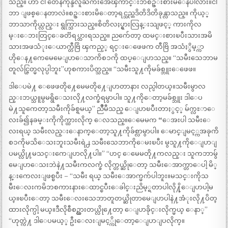
သည္။ ဟာ ငါ တေနကုန္ဒီလူႀကီးအေၾကာင္းဘဲစဥ္းစားမိေနပါလား။ငါ
ဘာ ျဖစ္ေနတာလဲ။စဥ္းစားမိေတာ့ရင္သည္တဒိတိဒိတိခုန္လာသည္။ ကိုယ့္
ဘာသာကိုယ္လည္း ရွက္သြားသည္။စိတိလႈပ္ရွားလြန္းသျဖင့္ ကားကိုလ
မ္းေဘးတြင္ေခတၱရပ္ထားရသည္။ ညက်ေတာ့ ထမင္းစားၿပီးသားအမိ
သားအဖသံုးေယာက္တီဗြိ ၾကည့္ ရင္းေဖေဖက တီဗြိ အသံႏွိမ့္ကာ
ဟိုေန႔ကေမေမေျပာေသာကိစၥကို ထပ္ေျပာသည္။ “သမီးသေဘာမ
တူလ်င္ဇြတ္မလုပ္ပါဘူး”ဟုစကားပိတ္သည္။ “သမီးသူ႔ကိုမခ်စ္ဘူးေဖေဖ။
ဒါေပမဲ႔ ေဖေဖတို႔ေမေမတို႔ေျပာတာနား လည္ပါတယ္။သမီးမွာလ
ည္းဘယ္သူမွမရွိေသးလို႔လက္ခံရမွာပါ။ သူ႔ကိုေတာ့မခ်စ္ဘူး ဒါေပ
မဲ႔သူကေတာ့သမီးကိုခ်စ္ရမယ္” ညိဳမီသည္ ေျပာၿပီးတာႏွင့္ မ်က္လႊာေ
လးခ်၍နခမ္းကိုကိုက္ထားလိုက္ ေလသည္။ေမေမက “ေအးပါ သမီးေ
လးရယ္ သမီးလည္းေနာက္ေတာ့သူ႔ကိုခ်စ္လာမွာပါ။ ေမာင္ျမင့္ကအခုကိ
စၥကိုမသိေသးဘူးသမီးရဲ႕ သမီးသေဘာကိုေမးၿပီး မွသူ႔ကိုေျပာျ
ပမယ္လို႔မသင္းကေျပာလို႔ပါ။” “ဟင္ ေမေမတို႔ကလည္း သူကဘာမ်ွ
မေျပာေသးဘဲနဲ႔သမီးကလက္ခံ လိုက္တယ္ဆိုေတာ့ သမီးေအာက္တာေပါ့ မိ္
န္းကေလးျဖစ္ၿပီး – “သမီး ရယ္ သမီးေအာက္မက်ပါဘူး။မသင္းကိုသ
မီးေလးကမိဘစကားနားေထာင္ၿပီးေခါင္းညိမ့္ရတာပါလို႔ိုေျပာပါ့မ
ယ္။ၿပီးေတာ့ သမီးေလးသေဘာတူတယ္ဆိုတာမေျပာပါနဲ႔အံုးလို႔ပိတ္
ထားလိုက္ပါ့ မယ္။ဒီလိုစီစဥ္ထားတယ္လို႔ေတာ့ ေျပာခိုင္းလိုက္မယ္ ေနာ္”
“ဟုတ္ကဲ႔ ဒါေပမယ့္ ဦးေလးျမင့္ကိုေတာ့ေျပာျပလိုက္။