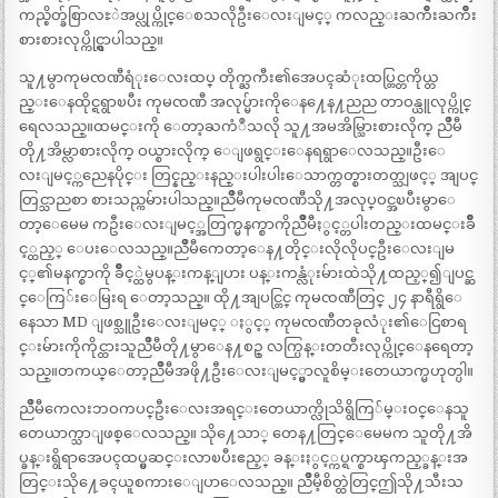
ကည္စိတ္ခ်စြာလႊဲအပ္လုပ္ကိုင္ေစသလိုဦးေလးျမင့္ ကလည္းႀကိဳးႀကိဳး
စားစားလုပ္ကိုင္ရွာပါသည္။
သူ႔မွာကုမၸဏီရံုးေလးထပ္ တိုက္ႀကီး၏အေပၚဆံုးထပ္တြင္တကိုယ္တ
ည္းေနထိုင္ရရွာၿပီး ကုမၸဏီ အလုပ္မ်ားကိုေန႔ေန႔ညည တာဝန္ယူလုပ္ကိုင္
ရေလသည္။ထမင္းကို ေတာ့ႀကံဳသလို သူ႔အမအိမ္သြားစားလိုက္ ညိဳမီ
တို႔အိမ္လာစားလိုက္ ဝယ္စားလိုက္ ေျဖရွင္းေနရရွာေလသည္။ဦးေ
လးျမင့္ကညေနပိုင္း တြင္နည္းနည္းပါးပါးေသာက္တတ္စားတတ္သျဖင့္ အျပင္
တြင္သာညစာ စားသည္ကမ်ားပါသည္။ညိဳမီကုမၸဏီသို႔အလုပ္ဝင္အၿပီးမွာေ
တာ့ေမေမ ကဦးေလးျမင့္အတြက္မနက္စာကိုညိဳိမီႏွင့္တပါးတည္းထမင္းခ်ဳိ
င့္ထည့္ ေပးေလသည္။ညိဳမီကေတာ့ေန႔တိုင္းလိုလိုပင္ဦးေလးျမ
င့္၏မနက္စာကို ခ်ဳိင့္ထဲမွပန္းကန္ျပား ပန္းကန္လံုးမ်ားထဲသို႔ထည့္၍ျပင္ဆ
င္ေကြ်းေမြးရ ေတာ့သည္။ ထို႔အျပင္တြင္ ကုမၸဏီတြင္ ၂၄ နာရီရွိေ
နေသာ MD ျဖစ္သူဦးေလးျမင့္ ႏွင့္ ကုမၸဏီတခုလံုး၏ေငြစာရ
င္းမ်ားကိုကိုင္ထားသူညိဳမီတို႔မွာေန႔စဥ္ လက္ပြန္းတတီးလုပ္ကိုင္ေနရေတာ့
သည္။တကယ္ေတာ့ညိဳမီအဖို႔ဦးေလးျမင့္မွာလူစိမ္းတေယာက္မဟုတ္ပါ။
ညိဳမီကေလးဘဝကပင္ဦးေလးအရင္းတေယာက္လိုသိရွိကြ်မ္းဝင္ေနသူ
တေယာက္သာျဖစ္ေလသည္။ သို႔ေသာ္ တေန႔တြင္ေမေမက သူတို႔အိ
ပ္ခန္းရွိရာအေပၚထပ္မွဆင္းလာၿပီးဧည့္ ခန္းႏွင့္ကပ္ရက္စာၾကည့္ခန္းအ
တြင္းသို႔ေခၚယူစကားေျပာေလသည္။ ညိဳမီ့စိတ္ထဲတြင္ဤသို႔သီးသ