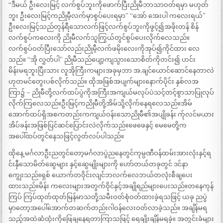
“ဒီမယ် ဦးလေးမြင့် လက်စွပ်ဘူးကိုဖောက်ပြီးညိုမီဘာသာဝတ်ရမှာ မဟုတ်
ဘူး ဦးလေးမြင့်ကညိုမီ့လက်မှာစွပ်ပေးရမှာ” “အော် အေးပါ ကလေးရယ်”
ဦးလေးမြင့်သည်တုန်ရီသောလက်ဖြင့်လက်စွပ်ဘူးကိုဖွင့်၍အဖိုးတန် စိန်
လက်စွပ်ကလေးကို ညိုမီလက်သူကြွယ်တွင်စွပ်ပေးလိုက်လေသည်။
လက်စွပ်ဝတ်ပြီးသော်လည်းညိုမီ့လက်ဖမိုးလေးကိုအုပ်၍ကိုင်ထား လေ
သည်။ “အို လွှတ်ပါ” ညိုမီသည်ပျော့ကျသွားသောစိတ်ကိုတင်း၍ ဟင်း
မိန်းမရဘူးပြီးသား လူအိုကြီးကများအခုမှဘာ အ,ချင်ယောင်ဆောင်နေတာလဲ
ဟုတမင်တွေးပစ်လိုက်သည်။ ထိုအဖြစ်အပျက်များနောက်ပိုင်း နှစ်လအ
ကြာ၌ – ညိုမီတို့လက်ထပ်ပွဲကိုအကြီးအကျယ်မလုပ်ပဲသင့်တင့်စွာသာပြုလုပ်
လိုက်ကြလေသည်။ဦးမြင့်ကညိုမီတို့အိမ်သို့လိုက်နေရလေသည်။အိမ်
အောက်ထပ်ရှိအစကတည်းကကျယ်ဝန်းသောညိုမီ၏အပျိုခန်း က်ုလင်မယား
အိပ်ခန်းအဖြစ်ပြင်ဆင်ပြောင်းလဲလိုက်သည်။ဖေဖေနှင့် မေမေတို့က
အပေါ်ထပ်တွင်နေသဖြင့်လွတ်လပ်ပါသည်။
ထိုနေ့ မင်္ဂလာဦးညတွင်တော့မင်္ဂလာပွဲညနေတွင်ကုမ္ပဏီဝန်ထမ်းအားလုံးနှင့်ရ
င်းနှီသောမိတ်ဆွေများ နှင့်ဆွေမျိုးများကို ဟော်တယ်တခုတွင် ဒင်နာ
ကျွေးသည်။ရှစ် ယောက်တဝိုင်းလျင်ဘလက်လေဘယ်တလုံးစီချပေး
ထားသည်။မိန်း ကလေးများအတွက်ဝိုင်နှင့်အချိုရည်များပေးသည်။တနေကုန်
ကြပ် ကြပ်ထုတ်ထုတ်မြန်မာသတို့သမီးဝတ်စုံဝတ်ထားခဲ့ရသဖြင့် ယခု ညပွဲ
မှာတော့အပေါ်အောက်တဆက်တည်းဂါဝန်လေးဝတ်လာခဲ့သည်။ အချိန်မရ
သည့်အထဲဆံထုံးကိုဖြေချနေရတာကြာသဖြင့် ရေချိုးချိန်မရခဲ့။ အတွင်းခံများ