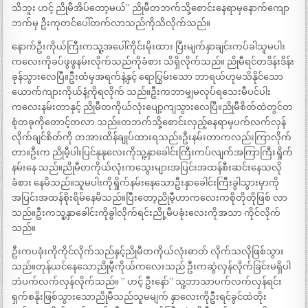
သိဘူး ဟင့် ညိုမီအိပ်တော့မယ်” ညိုမီတဘက်သို့စောင်းနေရာမှနောက်ကျော
ဘက်မှ ဦးကုတင်ပေါ်တက်လာသည်ကိုသိလိုက်သည်။
နောက်ဦးကိုယ်ကြီးကသူ့အပေါ်ကိုင်းမိုးထား ပြီးမျက်နှာချင်းကပ်ခါသူမပါး
ကလေးကိုခပ်ဖွဖွနမ်းလိုက်သည်ကိုခံစား သိရှိလိုက်သည်။ ညိုမီရင်တဒိန်းဒိန်း
ခုန်သွားလေပြီ။ဦးထံမှအရက်နဲ့နှင့် ရောပြွမ်းသော ဘာရယ်ဟုမသိနိုင်သော
ယောက်ကျားကိုယ်နံ့ကိုရလိုက် သည်။ဦးကဘာမျှမလုပ်ရသေးမီပင်ပါး
ကလေးနမ်းတာနှင့် ညိုမီတကိုယ်လုံးပျော့ကျသွားလေပြီ။ညိုမီစိတ်ထဲတွင်တ
စုံတခုကိုတောင့်တလာ သည်။တဘက်သို့စောင်းလှည့်နေရာမှပက်လက်လှန်
လိုက်ချင်စိတ်ကို တအားထိန်ချုပ်ထားရသည်။ဦးနမ်းတာကလည်းကြာလိုက်
တာ။ဦးက ညိုမီ့ပါးပြင်နုနုလေးကိုသူ့နှာခေါင်းကြီးကပ်လျက်အကြာကြီးရှိုက်
နမ်းနေ သည်။ညိုမီတကိုယ်လုံးကသွေးများအပြင်းအထန်စီးဆင်းနေသလို
ခံစား နေမိသည်။သူမပါးကိုရှိုက်နမ်းနေသောဦးနှာခေါင်းကြီးခွါသွားမှာကို
အပြင်းအထန်စိုးရိမ်နေမိသည်။ပြီးတော့ညိုမီ့ဟာကလေးကစိုတိုတိုဖြစ် လာ
သည်။ဦးကသူ့နှာခေါင်းကိုခွါလိုက်ရင်းညို့မီပခုံးလေးကိုအသာ ကိုင်လိုက်
သည်။
ဦးကပခုံးကိုကိုင်လိုက်သည်နှင့်ညိုမီတကိုယ်လုံးဓာတ် လိုက်သလိုဖြစ်သွား
သည်။တုန်ယင်နေသောညိုမီ့ကိုယ်ကလေးသည် ဦးကဆွဲလှန်လိုက်ခြင်းမရှိပါ
ဘဲပက်လက်လှန်လိုက်သည်။ ” ဟင့် ဦးနော်” သူ့ဘာသာပက်လက်လှန်ရင်း
ရှက်စနိုးဖြစ်သွားသောညိုမီသည်သူမမျက် နှာလေးကိုဦးရင်ခွင်ထဲတိုး