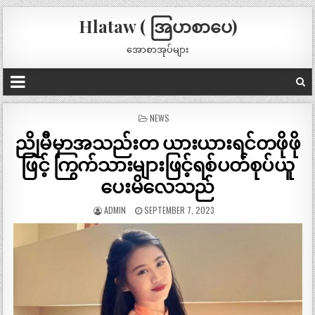
Hlataw ( အြပာစာပေ)
အောစာအုပ်များ
POSTED
NEWS
IN
ညိုမီမှာအသည်းတ ယားယားရင်တဖိုဖို
ဖြင့် ကြွက်သားများဖြင့်ရစ်ပတ်စုပ်ယူ
ပေးမိလေသည်
ADMIN
SEPTEMBER 7, 2023