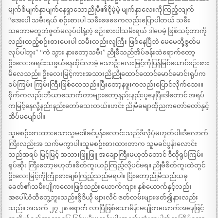
မျက်စိမျက်နှာပျက်နေရှာသောညိုမီ၏ငိုမဲ့မဲ့ မျက်နှာလေးကိုကြည့်လျက်
“အေးပါ သမီးရယ် စဉ်းစားပါ သမီးဖေဖေကလည်းပြောပါတယ် သမီး
သဘောမတူဘဲဇွတ်မလုပ်ပါနဲ့တဲ့ စဉ်းစားပါသမီးရယ် ဒါပေမဲ့ ဖြစ်သင့်တာကို
လည်းထည့်စဉ်းစားပေးပါ သမီးလည်းလူကြီး ဖြစ်နေပြီဘဲ မေမေတို့ဇွတ်မ
လုပ်ပါဘူး” “ကဲ သွား နားတော့သမီး” ညိုမီသည်အိပ်ခန်းထဲရောက်တော့
ဦးလေးအရင်းသဖွယ်နေထိုင်လာခဲ့ သောဦးလေးမြင့်ကိုပြန်မြင်ယောင်စဉ်းစား
မိလေသည်။ ဦးလေးမြင့်ကားအသားညိုညိုထောင်ထောင်မောင်မောင်းရုပ်က
ခပ်ကြမ်း ကြမ်းကြီးဖြစ်လေသည်။ပြီးတော့နဖူးကလည်းပြောင်လိုက်သေး။
ဗိုက်ကလည်းဘီယာသောက်တာများတော့နည်းနည်းပူနေပြီ။ဒါတောင် အရပ်
ကမြင့်နေလို့နည်းနည်းတော်သေးတယ်။ဟင်း ညိုမီခမျာထိုညကတော်တော်နှင့်
အိပ်မပျော်ပါ။
သူမစဉ်းစားထားသောသူမ၏ခင်ပွန်းလောင်းသည်ဒီလိုပုံမဟုတ်ပါ။ဒီလောက်
ကြီးလည်းအ သက်မကွာပါ။သူမစဉ်းစားထားတာက သူမခင်ပွန်းလောင်း
သည်အရပ် မြင့်မြင့် အသားဖြူဖြူ အချောကြီးမဟုတ်တောင် ဒီလိုရုပ်ကြမ်း
ရုပ်ဆိုး ကြီးတော့မဟုတ်။စိတ်ကူးယဉ်ကြည့်လို့ပင်မရ။ ညိုမီစိတ်ကူးထဲတွင်
ဦးလေးမြင့်ကိုကြိုးစားချစ်ကြည့်သည်မရပါ။ ပြီးတော့ညိုမီသည်ယခု
ခေတ်၏သမီးပျိုကလေးဖြစ်သည်။ယောက်ကျား နှစ်ယောက်နှင့်လည်း
အပေါ်ယံထိတွေ့ဘူးသည်။ဗွိဒိယို များလိင် ဇတ်လမ်းများဖတ်၍နားလည်း
သည်။ အသက် ၂၇ ၂၈ ရောက် လာပြီဖြစ်သောမိန်းမပျိုတယောက်အနေဖြင့်