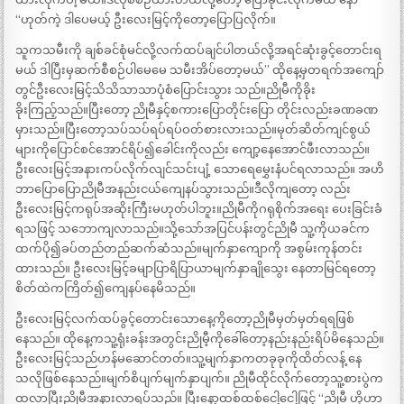
“ဟုတ်ကဲ့ ဒါပေမယ့် ဦးလေးမြင့်ကိုတော့ပြောပြလိုက်။
သူကသမီးကို ချစ်ခင်စုံမင်လို့လက်ထပ်ချင်ပါတယ်လို့အရင်ဆုံးခွင့်တောင်းရ
မယ် ဒါပြီးမှဆက်စီစဉ်ပါမေမေ သမီးအိပ်တော့မယ်” ထိုနေ့မှတရက်အကျော်
တွင်ဦးလေးမြင့်သိသိသာသာပုံစံပြောင်းသွား သည်။ညိုမီကိုခိုး
ခိုးကြည့်သည်။ပြီးတော့ ညိုမီနှင့်စကားပြောတိုင်းပြော တိုင်းလည်းခဏခဏ
မှားသည်။ပြီးတော့သပ်သပ်ရပ်ရပ်ဝတ်စားလားသည်။မုတ်ဆိတ်ကျင်စွယ်
များကိုပြောင်စင်အောင်ရိပ်၍ခေါင်းကိုလည်း ကျော့နေအောင်ဖီးလာသည်။
ဦးလေးမြင့်အနားကပ်လိုက်လျင်သင်းပျံ့ သောရေမွှေးနံပင်ရလာသည်။ အဟိ
ဘာပြောပြောညိုမီအနည်းငယ်ကျေနပ်သွားသည်။ဒီလိုကျတော့ လည်း
ဦးလေးမြင့်ကရုပ်အဆိုးကြီးမဟုတ်ပါဘူး။ညိုမီကိုဂရုစိုက်အရေး ပေးခြင်းခံ
ရသဖြင့် သဘောကျလာသည်။သို့သော်အပြင်ပန်းတွင်ညိုမီ သူ့ကိုယခင်က
ထက်ပို၍ခပ်တည်တည်ဆက်ဆံသည်။မျက်နှာကျောကို အစွမ်းကုန်တင်း
ထားသည်။ ဦးလေးမြင့်ခမျာပြာရိပြာယာမျက်နှာချိုသွေး နေတာမြင်ရတော့
စိတ်ထဲကကြိတ်၍ကျေနပ်နေမိသည်။
ဦးလေးမြင့်လက်ထပ်ခွင့်တောင်းသောနေ့ကိုတော့ညိုမီမှတ်မှတ်ရရဖြစ်
နေသည်။ ထိုနေ့ကသူ့ရုံးခန်းအတွင်းညိုမီ့ကိုခေါ်တော့နည်းနည်းရိပ်မိနေသည်။
ဦးလေးမြင့်သည်ဟန်မဆောင်တတ်။သူ့မျက်နှာကတခုခုကိုထိတ်လန့် နေ
သလိုဖြစ်နေသည်။မျက်စိပျက်မျက်နှာပျက်။ ညိုမီထိုင်လိုက်တော့သူ့စားပွဲက
ထလာပြီးညိုမီအနားလာရပ်သည်။ ပြီးနော့ထစ်ထစ်ငေါ့ငေါ့ဖြင့် “ညိုမီ ဟိုဟာ