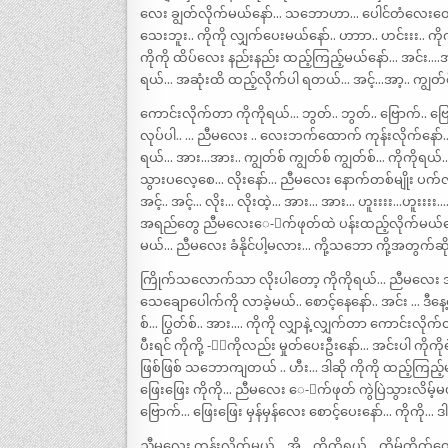
လေး ချွတ်လိုက်မယ်နော်… သဘောဟာ… ပေါင်တံလေးတွ
သေးဘူး.. ကိုကို လျှက်ပေးမယ်နော်.. ဟာာာ.. ဟင်းးး.
ကိုကို ထိပ်လေး နည်းနည်း ထည့်ကြည့်မယ်နော်… အင်း….အ
ရယ်… အဆုံးထိ ထည့်လိုက်ပါ ရတယ်… အင့်…အာ့.. ကျွတ်
ကောင်းလိုက်တာ ကိုကိုရယ်… ဘွတ်.. ဘွတ်.. ဗြောက်.. ဗြ
လုပ်ပါ.. … ညီမလေး .. လေးဘက်ထောက် ကုန်းလိုက်နော်…
ရယ်… အား…အား.. ကျွတ်စ် ကျွတ်စ် ကျွတ်စ်… ကိုကိုရ
သွားပလေ့စေ… လိုးနော်… ညီမလေး နောက်တစ်မျိုး ပက်လ
အင့်.. အင့်… လိုး… လိုးထဲ့… အား… အား… ဟူးးးး…ဟူးးး
အရည်တွေ ညီမလေးေ-ာက်ဖုတ်ထဲ ပန်းထည့်လိုက်မယ်နော် ..
မယ်… ညီမလေး ခံနိုင်ပါ့မလား… ကို့သဘော ကို့အတွက်ဆိ
ကြိုက်သလောက်သာ လိုးပါတော့ ကိုကိုရယ်… ညီမလေး အ
သေချောပေါက်ကို လာခဲ့မယ်.. စောင့်နေနော်.. အင်း … ဒီနေ
စ်… ပြွတ်စ်.. အား…. ကိုကို လျှာနဲ့ လျှက်တာ ကောင်းလို
ပီးရင် ကိုကို့ -ီးကိုလည်း မှုတ်ပေးဦးနော်… အင်းပါ ကို
ဖြစ်ဖြစ် သဘောကျတယ် .. ဟီး… ဒါဆို ကိုကို ထည့်ကြည
ဖြေးဖြေး ကိုကို… ညီမလေး ေ-ာက်ဖုတ် ကွဲပြဲသွားလိမ့
ဗြောက်… ဖြေးဖြေး မှန်မှန်လေး စောင့်ပေးနော်… ကိုကို… ဒါ
ညီမလေး ကုန်းလိုက်မယ်… အို့… ကိုကိုရယ်… တိမ်တိုက်တ