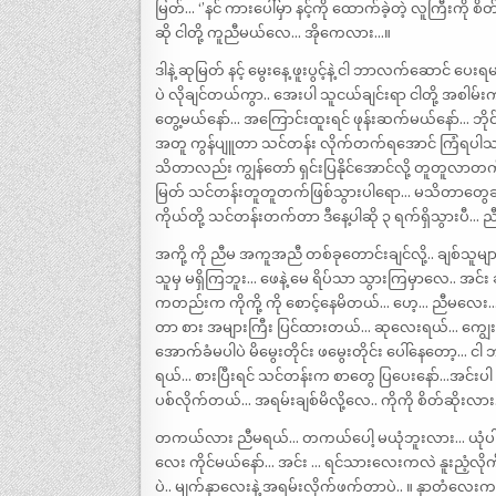
မြတ်… ‘’နင် ကားပေါ်မှာ နင့်ကို ထောက်ခဲ့တဲ့ လူကြီးက
ဆို ငါတို့ ကူညီမယ်လေ… အိုကေလား…။
ဒါနဲ့ ဆုမြတ် နင့် မွေးနေ့ ဖူးပွင့်နဲ့ ငါ ဘာလက်ဆောင် ပ
ပဲ လိုချင်တယ်ကွာ.. အေးပါ သူငယ်ချင်းရာ ငါတို့ အစါမ်းက
တွေ့မယ်နော်… အကြောင်းထူးရင် ဖုန်းဆက်မယ်နော်… ဘိုင်.. သူ
အတူ ကွန်ပျူတာ သင်တန်း လိုက်တက်ရအောင် ကြံရပါသည
သိတာလည်း ကျွန်တော် ရှင်းပြနိုင်အောင်လို့ တူတူလာတက်
မြတ် သင်တန်းတူတူတက်ဖြစ်သွားပါရော… မသိတာတွေဆို 
ကိုယ်တို့ သင်တန်းတက်တာ ဒီနေ့ပါဆို ၃ ရက်ရှိသွားပီ…
အကို့ ကို ညီမ အကူအညီ တစ်ခုတောင်းချင်လို့.. ချစ်သူမ
သူမှ မရှိကြဘူး… ဖေနဲ့ မေ ရိပ်သာ သွားကြမှာလေ.. အ
ကတည်းက ကိုကို့ ကို စောင့်နေမိတယ်… ဟေ့… ညီမလေး
တာ စား အများကြီး ပြင်ထားတယ်… ဆုလေးရယ်… ကျွေ
အောက်ခံမပါပဲ မိမွေးတိုင်း ဖမွေးတိုင်း ပေါ်နေတော့…
ရယ်… စားပြီးရင် သင်တန်းက စာတွေ ပြပေးနော်…အင်းပါ ဆု
ပစ်လိုက်တယ်… အရမ်းချစ်မိလို့လေ.. ကိုကို စိတ်ဆိုးလား… 
တကယ်လား ညီမရယ်… တကယ်ပေါ့ မယုံဘူးလား… ယုံပါတယ
လေး ကိုင်မယ်နော်… အင်း … ရင်သားလေးကလဲ နူးညံ့လိုက်
ပဲ.. မျက်နှာလေးနဲ့ အရမ်းလိုက်ဖက်တာပဲ.. ။ နှာတံလေးက