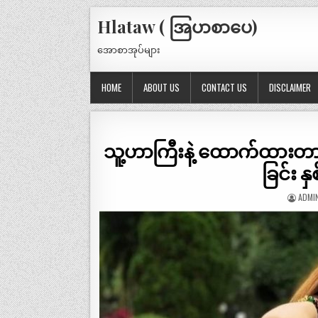
Hlataw ( အြပာစာပေ)
အောစာအုပ်များ
HOME
ABOUT US
CONTACT US
DISCLAIMER
သူ့ဟာကြီးနဲ့ ထောက်ထားတာ… အဲ
ခြင်း န
ADMI