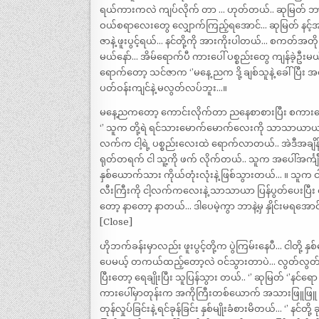
ရယ်ကားကလဲ ကျပ်လိုက် တာ … ဟုတ်တယ်.. ဆုမြတ် ဘ
ဝယ်စရာလေးတွေ လျှောက်ကြည့်ရအောင်… ဆုမြတ် နင့်
ဇာနဲ့ ဖူးပွင့်ရယ်… နင်တို့ကို အားကိုးပါတယ်… စကတ်အတို
မယ်နော်… အိမ်ရောက်ပီ ကားပေါ် ပစ္စည်းတွေ ကျန်ခဲ့ဦး
ရောက်တော့ သင်ဇာက ‘’မနေ့ ညက ဒို့ ချစ်သူနဲ့ ခေါ်ပြ
ပတ်ဝန်းကျင်နဲ့ မလွတ်လပ်ဘူး…။
မနေ့ညကတော့ ကောင်းလိုက်တာ ညနေစာစားပြီး စကားပြော ရေ
‘’ သူက တို့ရဲ ရင်သားမောက်မောက်လေးကို သာသာယာယာ 
လက်က ငါ့ရဲ့ ပစ္စည်းလေးထဲ ရောက်လာတယ်.. အဲဒီအချိန်မ
ရုတ်တရက် ငါ သူ့ကို ဖက် လိုက်တယ်.. သူက အပေါ်အင်္က
နှစ်ယောက်သား ကိုယ်တုံးလုံးနဲ့ ဖြစ်သွားတယ်… ။ သူက င
လီးကြီးကို ငါ့လက်ကလေးနဲ့ သာသာယာ ပြန်ပွတ်ပေးပြီး ငါ့
တော့ နာတော့ နာတယ်… ဒါပေမဲ့ကွာ ဘာနဲ့မှ နှိုင်းမရအေ
[Close]
ဟိုဘက်ခန်းမှာလည်း ဖူးပွင့်တို့က ပွဲကြမ်းနေပီ… ငါတ
ပေမယ့် တကယ်ထည့်တော့လဲ ဝင်သွားတာပဲ… လွတ်လွတ် လပ
ပြီးတော့ ရေချိုးပြီး သူပြန်သွား တယ်.. ‘’ ဆုမြတ် ‘’နင
ကားပေါ်မှာတုန်းက အကိုကြီးတစ်ယောက် အသားဖြူဖြူ ခပ်ခ
တုန်လှုပ်ခြင်းနဲ့ ရင်ခုန်ခြင်း နှစ်မျိုးခံစားမိတယ်… ‘’