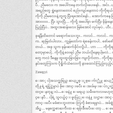
ပီ… ညီမလေး က အပေါ်ကနေ တက်လိုးပေးနော်… အင်း…ဟုတ်
အရည်တွေ ရွှဲနေတာတောင် စည်းကျပ်နေတာပဲ ကိုကိုရယ်… ဗ
ကိုကို ညီမလေးနဲ့ တူတူ ပြီးရအောင်နော်…. အောက်ကန
အားးးးးး… ပြီး သွားပြီ….. ကိုကို့ အပေါ်မှာ ဖက်ပြီး မှိန
ပြည့်ပြီပဲ… အထူးအဆန်းလေး ဖြစ်အောင် လုပ်မှပဲ… ဟီး
ခုချိန်ထိတောင် မရောက်သေးဘူး… ကလင်…. ကလင်… ကလင
က.. ဆုမြတ်ပါလား… ကျွန်တော်က ရဲစခန်းကပါ… ဇော်ဇော်ကို
တယ်…. အခု သူက ဖုန်းဆက်ခိုင်းလို့ပါ…. ဟာ …….. ကိ
တော့မှာပေါ့… ကိုကိုနဲ့ ဝေးရင် ညီမ ဘယ်လိုနေရပါ့မလဲ…. 
တွေ ကလဲ ဒီနေ့မှ ထူးထူးခြားခြား ကျလိုက်တာ… ကိုကိုရ
နှင်းတွေကြားက ငိုရှိုက်သံလေးကို နားထောင်ကြည့်လှည့်ပါ
Zawgyi
ေအာ္ ငါ့အသက္အရြယ္က ဆယ့္ရွစ္ႏွစ္ေက်ာ္လို႔ 
တို႔ရဲ့ ရင္ခြင္ထဲမွာပဲ ခိုေအာင္းၿပီး ေအးခ်မ္းေပ
ထင္ေနတုန္းပဲ…ေဖနဲ႔ ေမရယ္ သမီးကေလးမဟုတ္
င္ေနပီ…. ငါ့ရဲ့ သူငယ္ခ်င္း ဖူးပြင့္ေဝနဲ႔ သင္ဇာ
ကာင္းၿပီး မခံစားဘူးတာေတြကို ခံစားရမွာပဲ…. အခ်စ္ရဲ့
အိပ္မွ….. မနက္အေစာႀကီးထ ေရမိုးခ်ိဳးၿပီးေတာ့ …. ေ