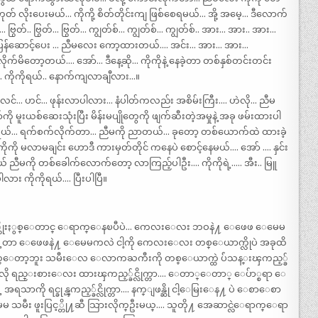
 လိုးပေးမယ်… ကိုကို့ စိတ်တိုင်းကျ ဖြစ်စေရမယ်… အို့ အမေ့… ဒီလောက်
ြွတ်.. ဗြွတ်… ဗြွတ်… ကျွတ်စ်… ကျွတ်စ်… ကျွတ်စ်.. အား… အား.. အား…
ေ ပြန်ဆောင့်ပေး … ညီမလေး ကော့ထားတယ်…. အင်း… အား… အား…
်းနေလိုက်မိတော့တယ်…. အော်… ဒီနေ့ဆို… ကိုကိုနဲ့ နေခဲ့တာ တစ်နှစ်တင်းတင်း
…. ကိုကိုရယ်.. နောက်ကျလာချီလား…။
်… ဟင်… ဖုန်းလာပါလား… နံပါတ်ကလည်း အစိမ်းကြီး…. ဟဲလို… ညီမ
 မူးယစ်ဆေးသုံးပြီး မိန်းမပျိုတွေကို ဖျက်ဆီးတဲ့အမှုနဲ့ အခု ဖမ်းထားပါ
ုကိုရယ်… ရက်စက်လိုက်တာ… ညီမကို ညာတယ်… ခုတော့ တစ်ယောက်ထဲ ထားခဲ့
ကိုကို မလာမချင်း ဟောဒီ ကားမှတ်တိုင် ကနေပဲ စောင့်နေမယ်…. အော် …. နှင်း
ယ် ညီမကို တစ်ခေါက်လောက်တော့ လာကြည့်ပါဦး…. ကိုကိုရဲ့….. အီး.. မြူ
လား ကိုကိုရယ်…. ပြီးပါပြီ။
ဆယ့္ကိုးႏွစ္ေတာင္ ေရာက္ေနၿပီပဲ… ကေလးေလး ဘဝနဲ႔ ေဖေဖ ေမေမ
်ာ္ရႊင္ခဲ့တာ ေဖေဖနဲ႔ ေမေမကလဲ ငါ့ကို ကေလးေလး တစ္ေယာက္လိုပဲ အခုထိ
ေတာ့ဘူး သမီးေလ ေလာကႀကီးကို တစ္ေယာက္ထဲ ပ်ံသန္းၾကည့္ခ်
ေအာင္ လို ရည္းစားေလး ထားၾကည့္ခ်င္လိုက္တာ…. ေတာ္ေတာ္ ေပ်ာ္စရာ ေ
 အရသာကို ရင္ခုန္ၾကည့္ခ်င္လိုက္တာ…. နက္ျဖန္ဆို ငါ့ေမြးေန႔ ပဲ ေစာေစာ
မေမ သမီး ဖူးပြင့္တို႔ဆီ သြားလိုက္ဦးမယ္…. သူတို႔ အေဆာင္လဲေရာက္ေရာ