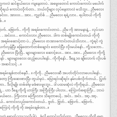
ေကလဲ ဆင်စွယ်လေး ကျနေတာပဲ.. အမွေးတောင် ကောင်းကောင်း မပေါက်
. ကိုကိုရယ် ကောင်းလိုက်တာ… ဘယ်လိုများ လုပ်နေတာလဲ မသိဘူး… ညီမလေး
င်းးး.. အားးးး…. အား… ကျွတ်စ် …. ညီမလေး ရရဲ့လား… ရပါတယ် ကိုကို
စ်…။
ောက်.. ဗြောက်… ကိုကို အရမ်းကောင်းတာပဲ… ညီမ ကို အားမနာနဲ့…. လုပ်သာ
 .. အင်းးးး…. ကောင်းလား ညီမလေး.. ဒါက တစ်မျိုးကောင်းတယ် ကိုကို
ယ်.. အရမ်းဆောင့်တာ ပဲ… ညီမလေး တအားကောင်းတယ်သိလား…. ကွဲရင် ကွဲ
က်လှန်ပြီး ခြေထောက်တစ်ချောင်း ထောင်ပြီး လိုးမယ်နော်… ကို့သဘော…
း…. ညီမလေး ပြီးပြီ… များများလေး ဆောင့်ပေး… အား…အား… ညီမလေး ကိုကို့
 များများလေး ထည့်ပေးပါနော်… ကိုကိုနော်… ဒီနေ့ ၁၀ ချီလောက် လိုးပစ်
ု အဆင်သင့် …။
ရမ်းချစ်တတ်နေပီ… ။ ကိုကို… ညီမလေးဆီ အပတ်တိုင်းလာပေးပါနော်…
့တော့ ကြီးဆေးစားပြီး တွယ်မှပဲ… ပြောရင်းဆိုရင်း နမ်းပစ်လိုက်တယ်… ပြွတ်
က်တာ… ဒီလိုမျိုး တစ်ခါမှ မခံစားဖူးဘူး… ဒါ ပထမဆုံးပဲ ကိုကိုရယ်… ညီမလေး
ကိုရဲ့… ဟာ ဒီနေ့ ကိုကို့ ဟာကြီး အကြီးကြီး ပါလား… ကြောက်စရာကြီး… ဘာပဲ
့်မယ်လေ… ကြီးလား မကြီးလား သိရတာပေါ့… အင်း… အင်း… အာ့..အာ့..
်မယ်… ကောင်းလည်းကောင်းတယ်… ဗွတ်… ဗြွတ်… ဗြောက်… ဗြောက်..
ကြောင့် ကိုကို့ ကို အရမ်းချစ်တာ…။
ွေထဲ ရောက်သွားသလိုပါပဲ… ခံလို့ ကောင်းလိုက်တာ… ညီမလေး ကိုကို မော