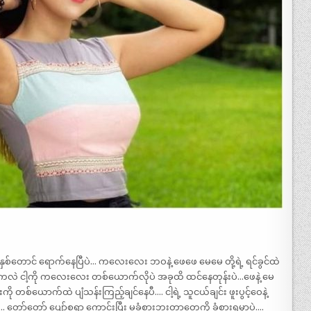
နှစ်တောင် ရောက်နေပြီပဲ… ကလေးလေး ဘဝနဲ့ ဖေဖေ မေမေ တို့ရဲ့ ရင်ခွင်ထဲ
့ မေမေကလဲ ငါ့ကို ကလေးလေး တစ်ယောက်လိုပဲ အခုထိ ထင်နေတုန်းပဲ…ဖေနဲ့ မေ
ောက်ထဲ ပျံသန်းကြည့်ချင်နေပီ…. ငါ့ရဲ့ သူငယ်ချင်း ဖူးပွင့်ဝေနဲ့
တော်တော် ပျော်စရာ ကောင်းပြီး မခံစားဘူးတာတွေကို ခံစားရမှာပဲ….