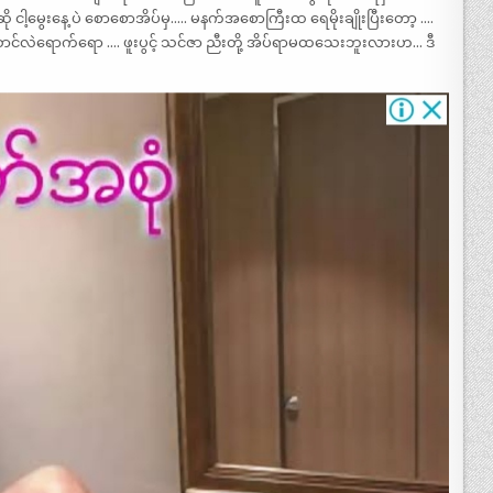
ု ငါ့မွေးနေ့ ပဲ စောစောအိပ်မှ….. မနက်အစောကြီးထ ရေမိုးချိုးပြီးတော့ ….
အဆောင်လဲရောက်ရော …. ဖူးပွင့် သင်ဇာ ညီးတို့ အိပ်ရာမထသေးဘူးလားဟ… ဒီ