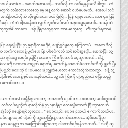
ာဝယ်မှာလဲဟ… အဝတ်အစားပေါ့… ဘယ်လိုဟာ ဝယ်ရမှန်းမသိပါဘူး… ကဲ
အတွက် လန်းတာလေးတွေ မွေးနေ့ လက် ဆောင် ဝယ်ပေးမယ်… အေးပါ သင်
 အင်္ကျီလယ်ဟိုက် လိုးရှင်းလေး ဝယ်ပြီးပြီ…. ပြန်ကျရအောင်… ကား ငှားပြန်
မယ်နော်.. ကဲကဲ ငါ့အခန်းထဲ လွတ်လွတ်လပ်လပ် အနားယူရအောင်.. အခန်းထဲ
ီး အတူတူအိပ်တာလေ… ပန်းခြံမှာတွေ့ရတာ အားမရဘူးကွ… ထီးကွယ်ရတာနဲ့
ချိုးပြီး ည ၉နာရီကနေ ဒို့ရဲ့ ပျော်ရွှင်မှုတွေ စကြတာပဲ… အစက ဒီလို…
လက်ကလေးနဲ့ ပွတ်ပေးပြီး ပါးစပ်ကလဲ ကစ်ဆင်ဆွဲပေ့ါ… နောက်ပြီး သူ့
ှာ ရင်တွေ အရမ်းခုန်ပြီး လောကကြီးကိုတောင် မေ့သွားတယ်… ဒါနဲ့
ျီလေးကို သာသာယာချွတ် နောက်မှ စကတ်နဲ့ အောက်ခံဘောင်းဘီကို ချွတ်ပြီး
ါ့ပစ္စည်းလေးကို ပါးစပ်လေးနဲ့ လျှက်ပေးတာ ကောင်းလိုက်တာကွာ… ဒါနဲ့ သူ့
ပါးစပ်လေးနဲ့ စုပ်ပေးနေမိတယ်… သူ့ လီးကြီးကို ငါ့ပစ္စည်းထဲ စပြီးထည့်
ာင် ကောင်းတာ…။
ို့ နှစ်ယောက်ကလဲ အရှိန်ရလာတော့ တအားကို ချပစ်တာ..ပထမတာ့ မဝင်ဘူးထင်
်လပ်ချလိုက် နားလိုက်နဲ့ ည ၁နာရီမှာ လေးချီလောက် ပြီးသွားတယ်…
်ရော အဲ့ဒီလို မပျော်ချင်ဘူးလား… ‘’ ပျော်လည်း ပျော်ချင်တယ် ကြောက်တယ်ဟ..
ျောချောပဲ ငါ့ဖင်ကို သူ့ဟာကြီးနဲ့ ထောက်ထားတာ… အဲ့ဒီအချိန်မှာ
 နင်တို့ ခုနက မနေ့ည က အကြောင်းပြောတော့ ငါတောင်ရင်ခုန်လာတယ်…’’ ဒါဆို ဆု