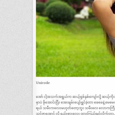
Unicode
အော် ငါ့အသက်အရွယ်က ဆယ့်ရှစ်နှစ်ကျော်လို့ ဆယ့်ကိုး
မှာပဲ ခိုအောင်းပြီး အေးချမ်းပျော်ရွှင်ခဲ့တာ ဖေဖေနဲ
ရယ် သမီးကလေးမဟုတ်တော့ဘူး သမီးလေ လောကကြီးကို တစ်ယ
သင်ဇာအောင် လို ရည်းစားလေး ထားကြည့်ချင်လိုက်တာ…. 