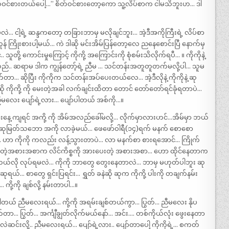
ို စိတ်ဝင်စားတယ်ပေါ့…’’ စိတ်ဝင်စားတော့ကော သူ့လိပ်စာက ငါမသိဘူးဟ… ဒါ
ေးရမလဲ… ငါ့ရဲ့ ဆန္ဒကတော့ တခြားဘာမှ မလိုချင်ဘူး… အဲ့ဒီအကိုကြီးရဲ့ လိပ်စာ
ုန် ကြိုးစားပါ့မယ်… ကဲ ဒါဆို မင်းအိမ်ပြန်တော့လေ ညနေစောင်းပြီ နောက်မှ
တို့ ကောင်းမှုကြောင့် ကိုကို့ အကြောင်းကို စုံစမ်းသိလိုက်ရပီ… ။ ကိုကိုနဲ့
်.. ဆရာမ ဒါက ကျွန်တော့်ရဲ့ ညီမ … သင်တန်းအတူတူတက်မလို့ပါ… သူမ
တာ… ဆိုပြီး ကိုကိုက သင်တန်းအပ်ပေးတယ်လေ… အဲ့ဒီလိုနဲ့ ကိုကိုနဲ့ ဆု
ကိုကို့ ကို မေးတဲ့အခါ လက်ချင်းထိတာ တောင် တော်တော်ရင်ခုံရတာပဲ…
 ညီမလေး ပျော်ရဲ့လား… ပျော်ပါတယ် အစ်ကို…။
ျားနေ့ ကျရင် အကို့ ကို အိမ်အလည်ခေါ်မလို့… လိုက်မှာလားဟင်…အိမ်မှာ ဘယ်
င်း ဆုမြတ်သဘော အကို လာခဲ့မယ်… ဖေဖော်ဝါရီ(၁၄)ရက် မနက် စောစော
… ဟာ ကိုကို ကလည်း လန့်သွားတာပဲ… လာ မနက်စာ စားရအောင်… ကြိုက်
းတဲ့အစားအစာက လိင်ကိစ္စကို အားပေးတဲ့ အစားအစာ… ဟော ထိုင်နေတာက
 ငါ ဘယ်လို လုပ်ရမလဲ… ကိုကို ဘာတွေ တွေးနေတာလဲ… ဘာမှ မဟုတ်ပါဘူး ဆု
ရယ်… စာတွေ ရှင်းပြရင်း… ရွှတ် ခနဲဆို ဆုက ကိုကို့ ပါးကို တချက်နမ်း
ကို့ကို ချစ်လို့ နမ်းတာပါ…။
် ညီမလေးရယ်… ကို့ကို အရမ်းချစ်တယ်ကွာ… ပြွတ်… ညီမလေး နိုပ
တာ… ပြွတ်… အင်္ကျီချွတ်လိုက်မယ်နော်… အင်း…. တစ်ကိုယ်လုံး ဖွေးနေတာ
လဲဆင်းလို့.. ညီမလေးရယ်… ပျော်ရဲ့လား.. ပျော်တာပေါ့ ကိုကိုရဲ့… စကတ်