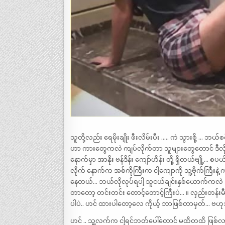
သူတို့လည်း ရေမိုးချိုး ဖီးလိမ်းပီး ….. ကဲ သွားစို့ …
ဟာ ကားတွေကလဲ ကျပ်လိုက်တာ သူများတွေတောင် ဒီလို
နောက်မှာ အာနိုး ဗန်ဒိန်း ကျော်ဟိန်း တို့ ရှိတယ်ဗျို့
လိုက် နောက်က အစ်ကိုကြီးက ငါ့ကျောကို သူ့ဗိုက်ကြီးနဲ
နေတယ်… ဘယ်လိုလုပ်ရပါ့ သူငယ်ချင်းနှစ်ယောက်ကလဲ အား
တာတော့ တင်းတင်း တောင့်တောင့်ကြီးပဲ… ။ လှည်းတန်း
ပါပဲ.. ဟင် ထားပါတော့လေ ကိုယ့် ဘာဖြစ်တာမှတ်… ဗဟု
ဟင် .. သူ့လက်က ငါ့ရင်ဘတ်ပေါ်တောင် မထိတထိ ဖြစ်လာ