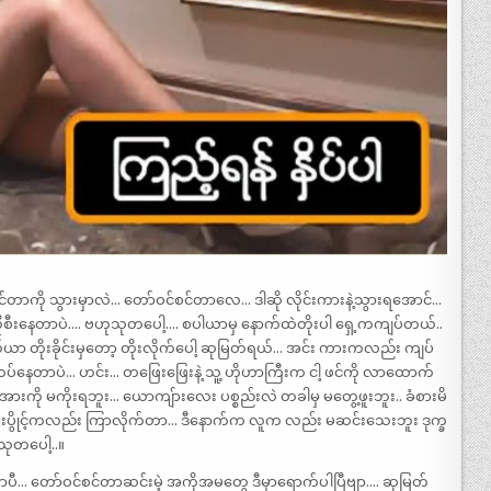
 ဘယ်စင်တာကို သွားမှာလဲ… တော်ဝင်စင်တာလေ… ဒါဆို လိုင်းကားနဲ့သွားရအောင်…
စီးနေတာပဲ…. ဗဟုသုတပေါ့…. စပါယာမှ နောက်ထဲတိုးပါ ရှေ့ကကျပ်တယ်..
… စပယ်ယာ တိုးခိုင်းမှတော့ တိုးလိုက်ပေါ့ ဆုမြတ်ရယ်… အင်း ကားကလည်း ကျပ်
့ ကပ်နေတာပဲ… ဟင်း… တဖြေးဖြေးနဲ့ သူ့ ဟိုဟာကြီးက ငါ့ ဖင်ကို လာထောက်
ကို မကိုးရဘူး… ယောကျ်ားလေး ပစ္စည်းလဲ တခါမှ မတွေ့ဖူးဘူး.. ခံစားမိ
မီးပွိုင့်ကလည်း ကြာလိုက်တာ… ဒီနောက်က လူက လည်း မဆင်းသေးဘူး ဒုက္ခ
သုတပေါ့..။
ပီ… တော်ဝင်စင်တာဆင်းမဲ့ အကိုအမတွေ ဒီမှာရောက်ပါပြီဗျာ…. ဆုမြတ်