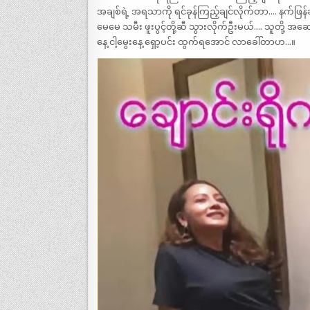
အချစ်ရဲ့ အရသာကို ရင်ခုန်ကြည့်ချင်လိုက်တာ…. နက်ဖြန်ဆိ
မေမေ သမီး ဖူးပွင့်တို့ဆီ သွားလိုက်ဦးမယ်…. သူတို့ 
နေ့ ငါ့မွေးနေ့ ရှော့ပင်း ထွက်ရအောင် လာခေါ်တာဟ…။