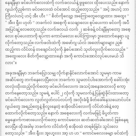
နေချိန်မှာ ဖင်ပေါက်လေးထဲကို လက်ခလယ်နဲ့ ဖွဖွလေး ထိုးပေးသည်။ နောက်
ဂျယ်ကိုညှစ်ကာ ဖင်ဝလေးထဲ ဝင်အောင် ထည့်တော့သည်။ ” အင့် အဟင့် ဘာ
ကြီးလဲဟင့် ဟင့် အီး ဟီး “ ” စိတ်ကိုလျော့ အကြောတွေလျော့ထား အထွေး “
” အီးး ရှီးး ဟုတ် “ ဘခက်လဲ အစေ့ကို သေချာလေး စုပ်ပေးကာ ဖင်ဝကို အပီ
အပြင်ချဲ့လေတော့သည်။ လက်ခလယ် လက် ၂ ဆစ်ခန့် ဝင်ချိန်မှာတော့ အစေ့
လေး စုပ်ပေးတာကို ရပ်ကာ ကောင်မလေး ပေါင်ကြားမှာ ဒူးထောက်နေရာ ယူ
လိုက်တော့သည်။ လက်ဖဝါးထဲကို အဖော်ဂျ ယ်လ် အတော်များများ ညှစ်
ထည့်ကာ လိင်တန် တချောင်းလုံးကို နှံစပ်အောင် သုတ်လူးလိုက်လေသည်။ ”
အထွေးလေး စိတ်ကိုလျော့ထားနော် အကို ကောင်းအောင်လုပ်ပေးမယ် သိ
လား”။
အခုအချိန်မှာ ဘခက်ပြောသမျှ လိုက်နာနိုင်လောက်အောင် သူမမှာ ကာမ
အဆိပ်တွေ တက်နေလေပြီလေ။ ဘခက်က သူမတင်ပါးအောက်ကို ခေါင်းအုံး
တလုံးထိုးထည့်လိုက်တော့ ဖင်ပေါက်လေးက အသင့်အနေအထားလို ကော့
တက်နေတော့သည်။ သူမရဲ့ ပေါင် ၂ လုံးကို သူမလက်နဲ့ ပြန်ဆွဲခိုင်းထားတော့
ဖင်ပေါက်လေးက လွတ်လွတ်လပ်လပ်ကို အလိုးခံဖို့ ဖိတ်ခေါ်နေသယောင်ပင်။
ဂျယ်တွေ အရည်တွေနဲ့ စိုလူးနေတဲ့ စအိုဝထိပ်လေးကို လိင်တံဒစ်နဲ့ တေ့
ထောက်လိုက်တော့သည်။ နောက် အစေ့လေးကို လက်မဖြင့် ဖိပွတ်ကာ
မွှေနှောက်ကစားပေးလိုက်တော့ ကောင်မလေး ဆတ်ဆတ်ခါအောင် ဖြစ်နေရ
လေပြီ။ ထိုအခါမှ ဘခက်က လိင်တံကို စအိုဝထဲ တရစ်ခြင်း သွင်းလေ
တော့သည်။ ” အီးး ရှီးးး အူးဟူးးးး အာ့ ဟ ဟ “ ကောင်မလေးခမျာ ဖင်ထဲကို