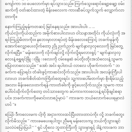
ကျော်ကာ ၁၀ ပေလောက်မှာ ရပ်သွားသည်။ ကြက်သွေးရောင်ဖျော့ဖျော့ ဝမ်း
ဆက်ကို ဝတ်ဆင်ထားတဲ့ မိန်းခလေးက ကားဆီခပ်သွက်သွက် လျှောက်လာ
တာကို။
နောက်ကြည့်မှန်ကတဆင့် မြင်နေရသည်။ အားပါးပါး … …
ကိုယ်လုံးကိုယ်ထည်က အမိုက်စားပါလားဟ ဝါသနာအတိုင်း ကိုယ်လုံးကို အ
ရင်ကြည့်မိတာကိုး။ နဘေးမှာလာရပ်တဲ့ မိန်းခလေးကြောင့် ဘခက်မှန်ကို
အောက်လျှောပေးလိုက်တော့ ညို ညက်ညက် မျက်နှာလှလှလေးကို မြင်တွေ့
လိုက်ရပြီ။ ” မန်းလေးကို လိုက်ချင်လို့ လိုက်လို့ရမလားရှင့် “ မျက်နှာလှလှ
လေးနဲ့ ရွှေရင်ဖြို းဖြို းလေးကို ငမ်းနေဆဲ ခပ်တိုးတိုးအသံလေးနဲ့ သူမက
ပြောလာလေသည်။ “ အော် အင်း ရပါတယ် လာလေ ဟိုဖက်ကတက် “ ဘ
ခက်က ပြောရင်း တံခါးဖွင့်ကာဆင်းလိုက်သည်။ အားပါးပါး အလန်းကြီးပါ
လားဟ ဘခက်စိတ်ထဲကကြိတ်တွေးရင်း သူ့ကားပေါ်မတက်မှာ စိုးရိမ်သည့်
အလား မိန်းခလေးတက်ရန် ကားတံခါးကို ဖွင့်ပေးလိုက်သည်။ သူမက ကား
ပေါ်ဝင်ထိုက်လိုက်တော့ တင်သားတွေက ခပ်ကားကားလေးနဲ့ ရင်ဖိုချင်စရာ
ပင်။ ဘခက်ကားကိုမောင်းလာစဉ်မှာပဲ ” ကားခက ဘယ်လောက်ပေးရမှာလဲ
ဟင် “။
သြော် ဒီကလေးမက ငါ့ကို အငှားကားထင်ပြီးတားတာပဲကိုး လို့ ဘခက်တွေး
လိုက်မိသည်။ ” ကားခမပေးရပါဘူး ညီမရ မန်းလေးကျ ဘယ်ကိုသွားချင်
သလဲပဲပြောပြပါ “ ” ရှင် ဟိုလေ ဘူတာကြီးကို သွားမှာရှင့် ဒါနဲ့ ကားခက ဘာ