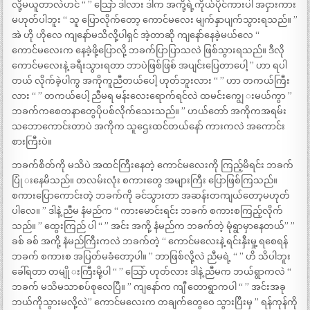
လို့မယူတာလဲဟင် “ ” သြော် ဒါလား ဒါက အကို့ရဲ့ကိုယ်ပိုင်ကားပါ အငှားကား
မဟုတ်ပါဘူး “ သူ ပြောလိုက်တော့ ကောင်မလေး မျက်နှာပျက်သွားရသည်။ ”
အဲ ဟို ဟိုလေ ကျနော်မသိလို့ပါရှင် အဲ့တာဆို ကျနော်နေခဲ့မယ်လေ “
ကောင်မလေးက နေခဲ့ဖို့ပြောလို့ ဘခက်ပြာပြာသလဲ ဖြစ်သွားရသည်။ ဒီလို
ကောင်မလေးနဲ့ ခရီးသွားရတာ ဘာပဲဖြစ်ဖြစ် အပျင်းပြေတာပေါ့ ” ဟာ ရပါ
တယ် လိုက်ခဲ့ပါကွ အကိုကူညီတယ်ပေါ့ ဟုတ်ဘူးလား “ ” ဟာ တကယ်ကြီး
လား “ ” တကယ်ပေါ့ ညီမရ မန်းလေးရောက်ရင်လဲ ထမင်းကျွေ းမယ်ကွာ ”
ဘခက်ကစေတနာတွေပိုပစ်လိုက်သေးသည်။ ” ဟယ်တော် အကိုကအရမ်း
သဘောကောင်းတာပဲ အကိုက သူဌေးထင်တယ်နော် ကားကလဲ အကောင်း
စားကြီးပဲ။
ဘခက်စိတ်ကို မသိပဲ အထင်ကြီးနေတဲ့ ကောင်မလေးကို ကြည့်မိရင်း ဘခက်
ပြုံ းနေမိသည်။ တလမ်းလုံး စကားတွေ အများကြီး ပြောဖြစ်ကြသည်။
စကားပြောကောင်းတဲ့ ဘခက်ကို ခင်သွားတာ အဆန်းတကျယ်တော့မဟုတ်
ပါလေ။ ” ဒါနဲ့ ညီမ နံမည်က “ ကားမောင်းရင်း ဘခက် စကားစကြည့်လိုက်
သည်။ ” ထွေးကြည် ပါ “ ” အင်း အကို့ နံမည်က ဘခက်တဲ့ မုံရွာမှာနေတယ်” ”
ခစ် ခစ် အကို့ နံမည်ကြီးကလဲ ဘခက်တဲ့ “ ကောင်မလေးနဲ့ ရင်းနှီးမှု့ ရစေရန်
ဘခက် စကားစ အပြတ်မခံတော့ပါ။ ” ဘာဖြစ်လို့လဲ ညီမရဲ့ “ ” ဟိ သိပါဘူး
ခေါ်ရတာ တမျို းကြီးမို့ပါ “ ” သြော် ဟုတ်လား ဒါနဲ့ ညီမက ဘယ်ရွာကလဲ “
ဘခက် မသိမသာစပ်စုလေပြီ။ ” ကျနော်က ကျီ တောရွာကပါ “ ” အင်းအခု
ဘယ်ကိုသွားမလို့လဲ” ကောင်မလေးက တချက်တွေဝေ သွားပြီးမှ ” ရန်ကုန်ကို