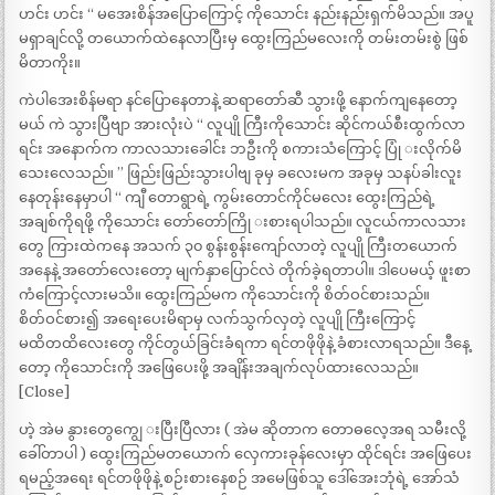
ဟင်း ဟင်း “ မအေးစိန်အပြောကြောင့် ကိုသောင်း နည်းနည်းရှက်မိသည်။ အပူ
မရှာချင်လို့ တယောက်ထဲနေလာပြီးမှ ထွေးကြည်မလေးကို တမ်းတမ်းစွဲ ဖြစ်
မိတာကိုး။
ကဲပါအေးစိန်မရာ နင်ပြောနေတာနဲ့ ဆရာတော်ဆီ သွားဖို့ နောက်ကျနေတော့
မယ် ကဲ သွားပြီဗျာ အားလုံးပဲ “ လူပျို ကြီးကိုသောင်း ဆိုင်ကယ်စီးထွက်လာ
ရင်း အနောက်က ကာလသားခေါင်း ဘဦးကို စကားသံကြောင့် ပြုံ းလိုက်မိ
သေးလေသည်။ ” ဖြည်းဖြည်းသွားပါဗျ ခုမှ ခလေးမက အခုမှ သနပ်ခါးလူး
နေတုန်းနေမှာပါ “ ကျီ တောရွာရဲ့ ကွမ်းတောင်ကိုင်မလေး ထွေးကြည်ရဲ့
အချစ်ကိုရဖို့ ကိုသောင်း တော်တော်ကြို းစားရပါသည်။ လူငယ်ကာလသား
တွေ ကြားထဲကနေ အသက် ၃၀ စွန်းစွန်းကျော်လာတဲ့ လူပျို ကြီးတယောက်
အနေနဲ့ အတော်လေးတော့ မျက်နှာပြောင်လဲ တိုက်ခဲ့ရတာပါ။ ဒါပေမယ့် ဖူးစာ
ကံကြောင့်လားမသိ။ ထွေးကြည်မက ကိုသောင်းကို စိတ်ဝင်စားသည်။
စိတ်ဝင်စား၍ အရေးပေးမိရာမှ လက်သွက်လှတဲ့ လူပျို ကြီးကြောင့်
မထိတထိလေးတွေ ကိုင်တွယ်ခြင်းခံရကာ ရင်တဖိုဖိုနဲ့ ခံစားလာရသည်။ ဒီနေ့
တော့ ကိုသောင်းကို အဖြေပေးဖို့ အချိန်းအချက်လုပ်ထားလေသည်။
[Close]
ဟဲ့ အဲမ နွားတွေကျွေ းပြီးပြီလား ( အဲမ ဆိုတာက တောဓလေ့အရ သမီးလို့
ခေါ်တာပါ ) ထွေးကြည်မတယောက် လှေကားခုန်လေးမှာ ထိုင်ရင်း အဖြေပေး
ရမည့်အရေး ရင်တဖိုဖိုနဲ့ စဉ်းစားနေစဉ် အမေဖြစ်သူ ဒေါ်အေးဘုံရဲ့ အော်သံ