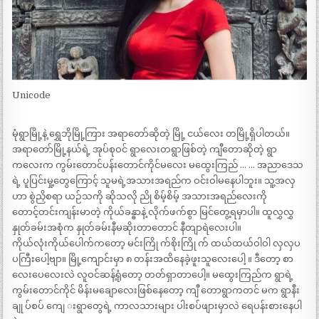
Unicode
မုံရွာမြို့နဲ့ ရွှေဘိုမြို့ကြား အရာတော်ဆိုတဲ့ မြို့ ငယ်လေး တမြို့ရှိပါတယ်။
အရာတော်မြို့နယ်ရဲ့ အုပ်စုဝင် ရွာလေးတရွာဖြစ်တဲ့ ကျီတောဆိုတဲ့ ရွာ
ကလေးက ကွမ်းတောင်ပန်းတောင်ကိုင်မလေး မထွေးကြည် … … အညာဒေသ
ရဲ့ ပူပြင်းမှု့တွေကြောင့် သူမရဲ့အသားအရည်က ဝင်းဝါမနေပါဘူး။ သူ့အလှ
ဟာ စွဲညှိစရာ ယဉ်သကို ဆိုသလို ညို စိမ့်စိမ့် အသားအရည်လေးကို
တောင့်တင်းကျန်းမာတဲ့ ကိုယ်ခန္ဓာနဲ့ လိုက်ဖက်စွာ မြင်တွေ့ရမှာပါ။ ထူလွှလွှ
နှုတ်ခမ်းအစုံက နှုတ်ခမ်းနီမဆိုးတာတောင် နီတျာရဲလေးပါ။
ကိုယ်လုံးကိုယ်ပေါက်ကတော့ မင်းကြို က်စိုးကြို က် ထယ်ထယ်ဝါဝါ လှလှပ
ပကြီးပေါ့ဗျာ။ မြို့ကျောင်းမှာ ၈ တန်းအထိနေခဲ့ဖူးသူလေးပေါ့ ။ ဒီတော့ စာ
လေးပေလေးလဲ လူဝင်ဆန့်ရုံတော့ တတ်ရှာတာပေါ့။ မထွေးကြည်က ရွာရဲ့
ကွမ်းတောင်ကိုင် မိန်းမချောလေးဖြစ်နေတော့ ကျီ တောရွာကတင် မက ရွာနီး
ချု ပ်စပ် ကျေ းရွာတွေရဲ့ ကာလသားများ ပါးစပ်ဖျားမှာလဲ ရေပန်းစားနေပါ