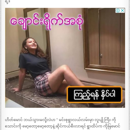
ရဲ့။
ဟိတ်မောင် ဘယ်သွားမလို့လဲဟ “ မင်းစုရွာလယ်လမ်းမှာ လူပျို ကြီး ကို
သောင်းကို မော့တော့မော့တော့နဲ့ ဆိုင်ကယ်စီးလာရင် ရွာထိပ်က ကိုမြမောင်