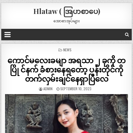
Hlataw ( အြပာစာပေ)
အောစာအုပ်များ
POSTED
NEWS
IN
ကောင်မလေးခမျာ အရသာ ၂ ခုကို တ
ပြို င်နက် ခံစားနေရတော့ ပန်းတိုင်ကို
တက်လှမ်းချင်နေရှာပြီလေ
ADMIN
SEPTEMBER 10, 2023