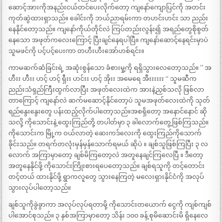
ဆောင့်အားကိုအနည်းငယ်တင်ပေးလိုက်တော့ ကျနော်ကျောပြင်ကို အတင်း
ကုတ်ဆွဲထားရှာသည်။ ခေါင်းကို ဘယ်ညာရမ်းကာ တဟင်းဟင်း သာ ညည်း
နေနိုင်တော့သည်။ ကျနော်ကိုယ်တိုင်လဲ ကြပ်တည်းလွန်း၍ အရည်တွေစိုစွတ်
နေသော အဖုတ်ကလေးကြောင့် ပြီးချင်နေရပါပြီ။ ကျနော်ဆောင့်နေရင်းမှာပဲ
သူမဖင်ကို ပင့်ပင့်ပေးကာ တဟီးဟီးအော်ဟစ်ရင်း။
ကာမဆက်ဆံခြင်းရဲ့ အဆုံးစွန်သော ခံစားမှု့ကို ရရှိသွားလေတော့သည်။ ” အ
ဟီးး ဟီးး ဟင့် ဟင့် ရှီးး ဟင်းး ဟင့် အိုးး အမေရေ အီးးးးးး “ သူမဆီက
ညည်းသံရှည်ကြီးထွက်လာပြီး အဖုတ်လေးထဲက အားနဲ့ညှစ်သလို ဖြစ်လာ
တာကြောင့် ကျနော်လဲ ဆက်မဆောင့်နိုင်တော့ပဲ သူမအဖုတ်လေးထဲကို သုတ်
ရည်နွေးနွေးတွေ ပန်းထည့်လိုက်ပါတော့သည်။အစရှိတော့ အနောင်နောင် ဆို
သလို့ ကိုသောင်းနဲ့ ထွေးကြည်တို့ တပါတ်မှာ ၃ ခါလောက်တွေ့ဖြစ်ကြသည်။
ကိုသောင်းက မြို့က ဝယ်လာတဲ့ ဆေးကဒ်လေးကို ထွေးကြည်ကိုသောက်
ခိုင်းသည်။ တရက်တလုံးမှန်မှန်သောက်ရမယ် ဆိုပဲ ။ ချစ်သူဖြစ်ကြပြီး ၃ လ
လောက် အကြာမှာတော့ ချစ်မိကြတော့လဲ အတူနေချင်ကြလေပြီ ။ ဒီတော့
အတူနေနိုင်ဖို့ ကိုသောင်းကြိုးစားရပေတော့သည်။ ချစ်ရသူကို တင့်တောင်း
တင့်တယ် ထားနိုင်ဖို့ ရွာကလူတွေ သွားနေကြတဲ့ မလေးရှားနိုင်ငံကို အလုပ်
သွားလုပ်ပါတော့သည်။
ချစ်သူကိုခွဲခွာကာ အလုပ်လုပ်ရတာမို့ ကိုသောင်းတယောက် ငွေကို ကျစ်ကျစ်
ပါအောင်စုသည်။ ၃ နှစ်အကြာမှာတော့ သိန်း ၁၀၀ ခန့် စုမိဆောင်းမိ ရှိနေလေ