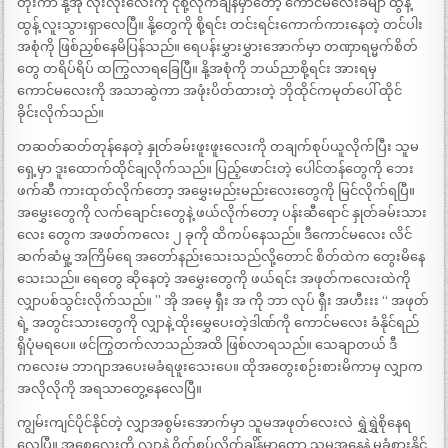
တိုးကာ နို့အုံ လုံးလုံးလေးကို ငုံစို့လိုက်ချိန်မှာတော့ ကောင်မလေးခမျာ ထွန့်
ထွန့် လူးသွားရှာလေပြီ။ နို့တွေကို စို့ရင်း တင်းရင်းကောက်ကားနေတဲ့ တင်ပါး
အစုံကို ဖြစ်ညှစ်နေမိပြန်သည်။ ရေပန်းမွှားမွှားအောက်မှာ တဏှာရမ္မက်စိတ်
တွေ တရိပ်ရိပ် ထကြွလာရခြေပြီ။ နို့အစုံကို ဘယ်ညာစို့ရင်း အားရမှ
ကောင်မလေးကို အသာဆွဲကာ အဖုံးပိတ်ထားတဲ့ ဘိုထိုင်ကမုတ်ပေါ် ထိုင်
ခိုင်းလိုက်သည်။
တဆတ်ဆတ်တုန်နေတဲ့ နှုတ်ခမ်းဖူးဖူးလေးကို တချက်စုပ်ယူလိုက်ပြီး သူမ
ရှေ့မှာ ဒူးထောက်ထိုင်ချလိုက်သည်။ ပြည့်ဖောင်းတဲ့ ပေါင်တန်တွေကို ဘေး
ဖက်ဆီ ကားထုတ်လိုက်တော့ အမွှေးမည်းမည်းလေးတွေကို မြင်လိုက်ရပြီ။
အမွှေးတွေကို လက်ချောင်းတွေနဲ့ ဖယ်လိုက်တော့ ပန်းဆီရောင် နှုတ်ခမ်းသား
လေး တွေက အဖတ်ကလေး ၂ ခုကို ထိကပ်နေသည်။ ဒီကောင်မလေး လိင်
ဆက်ဆံမှု့ အကြိမ်ရေ အတော်နည်းသေးသည်လို့တောင် စိတ်ထဲက တွေးမိနေ
သေးသည်။ ရေတွေ ဆိုနေတဲ့ အမွှေးတွေကို ဖယ်ရင်း အဖုတ်ကလေးထဲကို
လျှာပစ်သွင်းလိုက်သည်။ ” အို အမေ့ ရှီး အ ကို ဘာ လုပ် ရှီး အဟီးးး “ အဖုတ်
ရဲ့ အတွင်းသားတွေကို လျှာနဲ့ ထိုးမွှေပေးတဲ့ဒါဏ်ကို ကောင်မလေး ခံနိုင်ရည်
ရှိပုံမရပေ။ ဖင်ကြွတက်လာသည်အထိ ဖြစ်လာရသည်။ သေချာတယ် ဒီ
ကလေးမ ဘာဂျာအပေးမခံရဖူးသေးပေ။ ထိုအတွေးစဉ်းစားမိကာမှ လျှာက
အလိုလိုကို အရသာတွေ့နေလေပြီ။
ကျွမ်းကျင်ပိုင်နိုင်တဲ့ လျှာအစွမ်းအောက်မှာ သူမအဖုတ်လေးလဲ ရွှဲရွှဲစိုနေရ
လေပြီ။ အစေ့လေးကို လျှာနဲ့ ဝိုက်စုပ်လိုက်ချိန်မှာတော့ သူမအနေနဲ့ မခံစားနိုင်