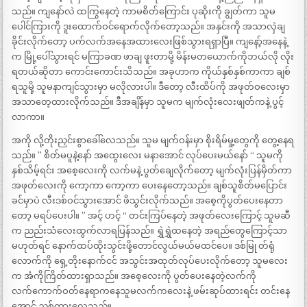
သည်။ ကျနော်လဲ ထကြွနေတဲ့ ကာမစိတ်ကြောင်း ပုဆိုးကို ချွတ်ကာ သူမ
ပေါင်ကြားကို ဒူးထောက်ဝင်ရောက်လိုက်တော့သည်။ အနှင်းကို အသာလှဲချ
ခိုင်းလိုက်တော့ ပက်လက်အနေအထားလေးဖြစ်သွားရရှာပြီ။ ကျနော့်အနေနဲ့
က မြို့ပေါ်သွားရင် မကြာခဏ ဖာချ ဖူးတာမို့ မိန်းမတယောက်ကိုဘယ်လို လိုး
ရတယ်ဆိုတာ ကောင်းကောင်းသိသည်။ အခုဟာက ကိုယ်နှစ်နှစ်ကာကာ ချစ်
ရသူမို့ သူမနာကျင်သွားမှာ မလိုလားပါ။ ဒီတော့ လီးထိပ်ကို အဖုတ်ဝလေးမှာ
အသာတေ့ထားလိုက်သည်။ ဒီအချိန်မှာ သူမက မျက်လုံးလေးဖျတ်ကနဲ့ ပွင့်
လာကာ။
အကို လို့တိုးညှင်းစွာခေါ်လေသည်။ သူမ မျက်ဝန်းမှာ စိုးရိမ်မှု့တွေကို တွေ့နေရ
သည်။ ” စိတ်မပူနဲ့နော် အထွေးလေး မနာအောင် လုပ်ပေးမယ်နော် “ သူမကို
နှစ်သိမ့်ရင်း အစေ့လေးကို လက်မနဲ့ ပွတ်ချေလိုက်တော့ မျက်လုံးပြန်မှိတ်ကာ
အဖုတ်လေးကို ကော့ကာ ကော့ကာ ပေးနေတော့သည်။ ချစ်သူစိတ်မပြောင်း
ခင်မှာပဲ လီးဒစ်ဝင်သွားအောင် ဖိသွင်းလိုက်သည်။ အစေ့ကိုပွတ်ပေးနေတာ
တော့ မရပ်ပေးပါ။ ” အင့် ဟင့် “ တင်းကြပ်နေတဲ့ အဖုတ်လေးကြောင့် သူမဆီ
က ညည်းသံလေးထွက်လာရပြန်သည်။ ရွှဲရွှဲထနေတဲ့ အရည်တွေကြောင့်သာ
မဟုတ်ရင် နောက်ထပ်ထိုးသွင်းဖို့တောင်လွယ်မယ်မထင်ပေ။ ဒစ်မြု တ်ရုံ
လောက်ကို ရှေ့တိုးနောက်ငင် အသွင်းအထုတ်လုပ်ပေးလိုက်တော့ သူမလေး
က အံကိုကြိတ်ထားရှာသည်။ အစေ့လေးကို ပွတ်ပေးနေတဲ့လက်ကို
လက်ကောက်ဝတ်နေရာကနေသူမလက်ကလေးနဲ့ ဖမ်းဆုပ်ထားရင်း တင်းနေ
အောင် ညှစ်ထားလေသည်။