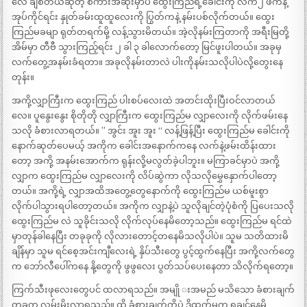
လေ ချစ်တယ်ဆိုတဲ့ စကားအဆုံးမှာပဲ ထွေးကြည်ရဲ့ခေါင်းကို လက်၂ ဖက်နဲ့
အုပ်ကိုင်ရင်း နှုတ်ခမ်းထူထူလေးကို ပြွတ်ကနဲ့ နမ်းပစ်လိုက်တယ်။ ထွေး
ကြည်မခမျာ ရုတ်တရက်မို့ လန့်သွားမိတယ်။ အဲ့လိုနမ်းကြတာကို အရီးမြတို့
အိမ်မှာ တီဗီ သွားကြည့်ရင်း ၂ ခါ ၃ ခါလောက်တော့ မြင်ဖူးပါတယ်။ အခုမှ
လက်တွေ့အနမ်းခံရတာ။ အခုလိုနမ်းတာလဲ ပါးကိုနမ်းသလိုပါပဲလို့တွေးနေ
တုန်း။
အကို့လျှာကြီးက ထွေးကြည် ပါးစပ်လေးထဲ အတင်းထိုးပြီးဝင်လာတယ်
လေ။ ပူနွေးနွေး စိုတိုတို လျှာကြီးက ထွေးကြည်မ လျှာလေးကို လိုက်ဖမ်းနေ
သလို ခံစားလာရတယ်။ ” အွင်း အူး အူး “ လန့်ဖြန့်ပြီး ထွေးကြည်မ ခေါင်းကို
နောက်ဆုတ်ပေမယ့် အကိုက ခေါင်းအနောက်ကနေ လက်နဲ့ဖမ်းထိန်းထား
တော့ အကို့ အနမ်းအောက်က ရုန်းလို့မလွတ်ခဲ့ပါဘူး။ မကြာခင်မှာပဲ အကို့
လျှာက ထွေးကြည်မ လျှာလေးကို လိပ်ဆွဲကာ လိုသလိုမွှေနှောက်ပါတော့
တယ်။ အကို့ရဲ့ လျှာအထိအတွေ့တွေနောက်ကို ထွေးကြည်မ ယစ်မူးစွာ
လိုက်ပါသွားရပါတော့တယ်။ အကိုက လျှာနဲ့ပဲ သူလိုချင်တဲ့ပုံစံကို ပြပေးသလို
ထွေးကြည်မ လဲ သူခိုင်းသလို လိုက်လုပ်နေမိတော့သည်။ ထွေးကြည်မ ရင်ထဲ
မှာတုန်ခါနေပြီး တခုခုကို လိုလားတောင့်တနေမိသလိုပါပဲ။ သူမ သတိထားမိ
ချိန်မှာ သူမ ရင်စေ့အင်းကျီလေးရဲ့ နှိပ်သီးတွေ ပွင့်ထွက်နေပြီး အကို့လက်တွေ
က ဘော်လီပေါ်ကနေ နို့တွေကို ဖွဖွလေး ပွတ်သပ်ပေးနေတာ သိလိုက်ရတော့။
ကြက်သီးဖုလေးတွေပင် ထလာရသည်။ အမျို းအမည် မသိသော ခံစားချက်
တခုက လွှမ်းမိုးလာရသည်။ ထို ခံစားချက်ကိုပဲ ဒိထက်မက ရချင်နေမိ