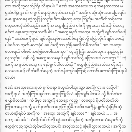
တာ အကိုလူလည်ကြီး သိမှာပါ။ ” အော် အထွေးလေးက ရှက်နေတာလား မ
ရှက်ပါနဲ့ကွာ ဒါက ရှက်စရာမှမဟုတ်တာ နော် “ အကိုကတိုးတိုးလေးပြောရင်း
မေးဖျားကနေ ဆွဲထူပြန်သည်။ ဒီတခါတော့ ထွေးကြည်မ အလိုက်သင့်လေး
မော့ပေးလိုက်မိသည်။ အကိုက ထွေးကြည်မ ပါးကို ဖွဖွလေး နမ်းလိုက်တော့
ရင်ထဲ နွေးထွေးသွားသလိုပါပဲ။ ” အထွေးရယ် အထွေး အကို့ကို ချစ်တယ်ပေါ့
နော် “ အော်အကိုရယ် ချစ်လို့အနမ်းတောင်ခံနေပြီပဲလို့ ပြောလိုက်ချင်ပေမယ့်
ပါးစပ်က ထွက်မလာခဲ့ပဲ ခေါင်းကိုသာ ညိမ့်နေလိုက်မိတယ်။ ” အာ အထွေး
လေးရယ် ပါးစပ်ကဖြေပေးပါလားကွာ “ လူပျို ကြီး အသံတွေက နူးညံလွန်း
လှသည်။ ” နော် လို့ အထွေးလေးရယ် ချစ်တယ်လို့ ပြောပေးပါလားကွာ “ ” အဲ့
အကိုက ဇွတ်ပဲတော့ ကျနော်ရှက်ပါတယ်ဆို “ ထွေးကြည်မအသံက တိုးတိုး
လေးပေမယ့် တိတ်ဆိတ်နေတဲ့ ပတ်ဝန်းကျင်ကြောင့် ကောင်းကောင်းကြားရပါ
တယ်။
အော် အထွေးလေးရယ် ရှက်စရာ မဟုတ်ပါဘူးကွာ အကိုကြားချင်လို့ပါ “
အကိုရယ် အကိုကြားချင်တာ ထွေးကြည်လဲ ပြောချင်ပါတယ် လို့ စိတ်ထဲက
ပြောမိတယ်။ ” ကဲ ဒီမှာ အကို့ကို သေချာကြည့် “ လရောင် ရိပ်တိတ်တိတ်
ကြားကနေ အကို့ မျက်နှာကိုသေချာကြည့်မိတယ်။ အကိုနဲ့ မျက်လုံးခြင်းဆုံ
တယ်ဆိုရင်ပဲ အကိုက ” အထွေး အကို့ကို ချစ်လား “ ” ချစ်တယ် … … အဲ
တော့ ခစ် ခစ် “ သံလိုက်ဓါတ်လို ဆွဲဆောင်လွန်းတဲ့ အကို့စကားသံနောက်ကို
ထွေးကြည် ကိုယ်တိုင်မသိလိုက်ပါပဲ အလိုက်သင့် ဖြေမိသွားရတယ်။ အကိုက