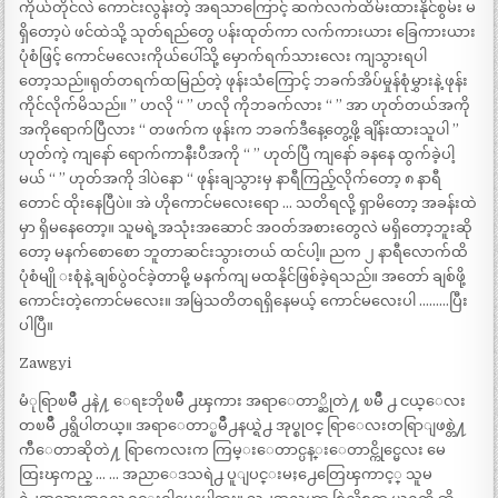
ကိုယ်တိုင်လဲ ကောင်းလွန်းတဲ့ အရသာကြောင့် ဆက်လက်ထိမ်းထားနိုင်စွမ်း မ
ရှိတော့ပဲ ဖင်ထဲသို့ သုတ်ရည်တွေ ပန်းထုတ်ကာ လက်ကားယား ခြေကားယား
ပုံစံဖြင့် ကောင်မလေးကိုယ်ပေါ်သို့ မှောက်ရက်သားလေး ကျသွားရပါ
တော့သည်။ရုတ်တရက်ထမြည်တဲ့ ဖုန်းသံကြောင့် ဘခက်အိပ်မှုန်စုံမွှားနဲ့ ဖုန်း
ကိုင်လိုက်မိသည်။ ” ဟလို “ ” ဟလို ကိုဘခက်လား “ ” အာ ဟုတ်တယ်အကို
အကိုရောက်ပြီလား “ တဖက်က ဖုန်းက ဘခက်ဒီနေ့တွေ့ဖို့ ချိန်းထားသူပါ ”
ဟုတ်ကဲ့ ကျနော် ရောက်ကာနီးပီအကို “ ” ဟုတ်ပြီ ကျနော် ခနနေ ထွက်ခဲ့ပါ့
မယ် “ ” ဟုတ်အကို ဒါပဲနော “ ဖုန်းချသွားမှ နာရီကြည့်လိုက်တော့ ၈ နာရီ
တောင် ထိုးနေပြီပဲ။ အဲ ဟိုကောင်မလေးရော … သတိရလို့ ရှာမိတော့ အခန်းထဲ
မှာ ရှိမနေတော့။ သူမရဲ့အသုံးအဆောင် အဝတ်အစားတွေလဲ မရှိတော့ဘူးဆို
တော့ မနက်စောစော ဘူတာဆင်းသွားတယ် ထင်ပါ့။ ညက ၂ နာရီလောက်ထိ
ပုံစံမျို းစုံနဲ့ ချစ်ပွဲဝင်ခဲ့တာမို့ မနက်ကျ မထနိုင်ဖြစ်ခဲ့ရသည်။ အတော် ချစ်ဖို့
ကောင်းတဲ့ကောင်မလေး။ အမြဲသတိတရရှိနေမယ့် ကောင်မလေးပါ ………ပြီး
ပါပြီ။
Zawgyi
မံုရြာၿမိဳ ႕နဲ႔ ေရႊဘိုၿမိဳ ႕ၾကား အရာေတာ္ဆိုတဲ႔ ၿမိဳ ႕ ငယ္ေလး
တၿမိဳ ႕ရွိပါတယ္။ အရာေတာ္ၿမိဳ႕နယ္ရဲ႕ အုပ္စုဝင္ ရြာေလးတရြာျဖစ္တဲ႔
က်ီေတာဆိုတဲ႔ ရြာကေလးက ကြမ္းေတာင္ပန္းေတာင္ကိုင္မေလး မေ
ထြးၾကည္ … … အညာေဒသရဲ႕ ပူျပင္းမႈ႕ေတြေၾကာင့္ သူမ