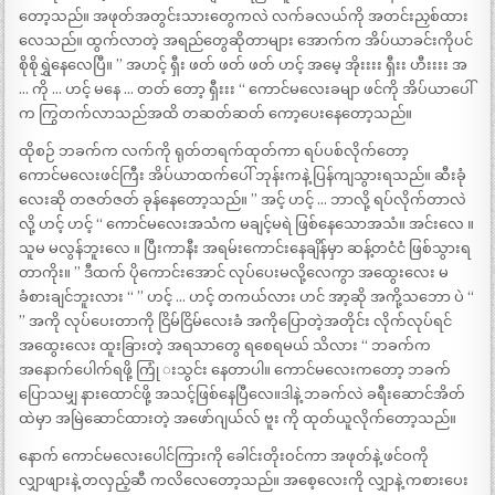
တော့သည်။ အဖုတ်အတွင်းသားတွေကလဲ လက်ခလယ်ကို အတင်းညှစ်ထား
လေသည်။ ထွက်လာတဲ့ အရည်တွေဆိုတာများ အောက်က အိပ်ယာခင်းကိုပင်
စိုစိုရွှဲနေလေပြီ။ ” အဟင့် ရှီး ဖတ် ဖတ် ဖတ် ဟင့် အမေ့ အိုးးးး ရှီးး ဟီးးးး အ
… ကို … ဟင့် မနေ … တတ် တော့ ရှီးးး “ ကောင်မလေးခမျာ ဖင်ကို အိပ်ယာပေါ်
က ကြွတက်လာသည်အထိ တဆတ်ဆတ် ကော့ပေးနေတော့သည်။
ထိုစဉ် ဘခက်က လက်ကို ရုတ်တရက်ထုတ်ကာ ရပ်ပစ်လိုက်တော့
ကောင်မလေးဖင်ကြီး အိပ်ယာထက်ပေါ် ဘုန်းကနဲ့ ပြန်ကျသွားရသည်။ ဆီးခုံ
လေးဆို တဇတ်ဇတ် ခုန်နေတော့သည်။ ” အင့် ဟင့် … ဘာလို့ ရပ်လိုက်တာလဲ
လို့ ဟင့် ဟင့် “ ကောင်မလေးအသံက မချင့်မရဲ ဖြစ်နေသောအသံ။ အင်းလေ ။
သူမ မလွန်ဘူးလေ ။ ပြီးကာနီး အရမ်းကောင်းနေချိန်မှာ ဆန့်တငံငံ ဖြစ်သွားရ
တာကိုး။ ” ဒီထက် ပိုကောင်းအောင် လုပ်ပေးမလို့လေကွာ အထွေးလေး မ
ခံစားချင်ဘူးလား “ ” ဟင့် … ဟင့် တကယ်လား ဟင် အာ့ဆို အကို့သဘော ပဲ “
” အကို လုပ်ပေးတာကို ငြိမ်ငြိမ်လေးခံ အကိုပြောတဲ့အတိုင်း လိုက်လုပ်ရင်
အထွေးလေး ထူးခြားတဲ့ အရသာတွေ ရစေရမယ် သိလား “ ဘခက်က
အနောက်ပေါက်ရဖို့ ကြုံ းသွင်း နေတာပါ။ ကောင်မလေးကတော့ ဘခက်
ပြောသမျှ နားထောင်ဖို့ အသင့်ဖြစ်နေပြီလေ။ဒါနဲ့ ဘခက်လဲ ခရီးဆောင်အိတ်
ထဲမှာ အမြဲဆောင်ထားတဲ့ အဖော်ဂျယ်လ် ဗူး ကို ထုတ်ယူလိုက်တော့သည်။
နောက် ကောင်မလေးပေါင်ကြားကို ခေါင်းတိုးဝင်ကာ အဖုတ်နဲ့ ဖင်ဝကို
လျှာဖျားနဲ့ တလှည့်ဆီ ကလိလေတော့သည်။ အစေ့လေးကို လျှာနဲ့ ကစားပေး