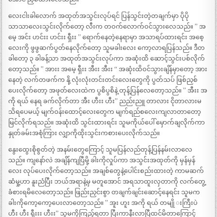
လေးငါးခါလောက် အထုတ်အသွင်းလုပ်ရင် ပြန်သွင်းတဲ့တချက်မှာ ပိုပို
သာသာလေးသွင်းလိုက်တော့ လီးက တဝက်လောက်ဝင်သွားလေသည်။ ” အ
မေ့ အင်း ဟင်းး ဟင်းး ရှီးး ” ရောက်နေတဲ့နေရာမှာ အသာရပ်ထားရင်း အစေ့
လေးကို ဖွဖွဆက်ပွတ်နေလိုက်တော့ သူမခါးလေး ကော့လာရပြန်သည်။ ဒီတ
ခါတော့ ၃ ခါခန့်သာ အထုတ်အသွင်းလုပ်ကာ အဆုံးထိ ဆောင့်သွင်းပစ်လိုက်
တော့သည်။ ” အားး အမေ့ ရှီးး အီးး အီးး “ အဆုံးထိဝင်သွားချိန်မှာတော့ အား
နေတဲ့ လက်တဖက်က နို့ လုံးလုံးတင်းတင်းလေးတွေကို ပွတ်သပ် ဖြစ်ညှစ်
ပေးလိုက်တော့ အဖုတ်လေးထဲက ပွစိပွစိနဲ့ တုန့်ပြန်လေတော့သည်။ ” အီးး အ
ကို ရယ် နေရ ခက်လိုက်တာ အီး ဟီးး ဟီး” ညည်းညူ တာလား ငိုတာလားမ
သိရပေမယ့် မျက်ဝန်းထောင့်လေးတွေက မျက်ရည်စလေးကျလာတာတော့
မြင်လိုက်ရသည်။ အဆုံးထိ သွင်းထားရင်း သူမကိုယ်ပေါ် မှောက်ချလိုက်ကာ
နှုတ်ခမ်းအစုံကြား လျှာကိုထိုးသွင်းကစားပေးလိုက်သည်။
နွေးထွေးစိုစွတ်တဲ့ အနမ်းတွေကြောင့် သူမပြန်လည်တုန့်ပြန်နမ်းလာလေ
သည်။ ကျနော်လဲ အချိန်ကျပြီမို့ ခါးကိုလှုပ်ကာ အသွင်းအထုတ်ကို မှန်မှန်
လေး လုပ်ပေးလိုက်တော့သည်။ အချစ်တွေနဲ့ပေါင်းစည်းထားတဲ့ ကာမဆက်
ဆံမှု့ဟာ နူးညံပြီး ဘယ်အရာနဲ့မှ မတူအောင် အရသာထူးလှတာကို လက်တွေ့
ခံစားရမိလေတော့သည်။ ဖြည်းညှင်းစွာ တချက်ချင်းဆောင့်နေရင်း သူမက
ခါးကိုကော့ကော့ပေးလာတော့သည်။ ” အူး ဟူး အကို ရယ် တမျို းကြီးပဲ
ဟီး ဟီး ရှီးးး ဟီးး” သူမကိုကြည့်ရတာ ပြီးကာနီးလာပြီထင်မိတာကြောင့်