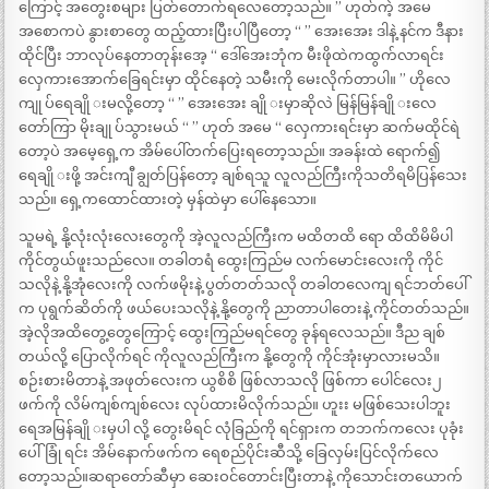
ကြောင့် အတွေးစများ ပြတ်တောက်ရလေတော့သည်။ ” ဟုတ်ကဲ့ အမေ
အစောကပဲ နွားစာတွေ ထည့်ထားပြီးပါပြီတော့ “ ” အေးအေး ဒါနဲ့ နင်က ဒီနား
ထိုင်ပြီး ဘာလုပ်နေတာတုန်းအေ့ “ ဒေါ်အေးဘုံက မီးဖိုထဲကထွက်လာရင်း
လှေကားအောက်ခြေရင်းမှာ ထိုင်နေတဲ့ သမီးကို မေးလိုက်တာပါ။ ” ဟိုလေ
ကျု ပ်ရေချို းမလို့တော့ “ ” အေးအေး ချို းမှာဆိုလဲ မြန်မြန်ချို းလေ
တော်ကြာ မိုးချု ပ်သွားမယ် “ ” ဟုတ် အမေ “ လှေကားရင်းမှာ ဆက်မထိုင်ရဲ
တော့ပဲ အမေ့ရှေ့က အိမ်ပေါ်တက်ပြေးရတော့သည်။ အခန်းထဲ ရောက်၍
ရေချို းဖို့ အင်းကျီ ချွတ်ပြန်တော့ ချစ်ရသူ လူလည်ကြီးကိုသတိရမိပြန်သေး
သည်။ ရှေ့ကထောင်ထားတဲ့ မှန်ထဲမှာ ပေါ်နေသော။
သူမရဲ့ နို့လုံးလုံးလေးတွေကို အဲ့လူလည်ကြီးက မထိတထိ ရော ထိထိမိမိပါ
ကိုင်တွယ်ဖူးသည်လေ။ တခါတရံ ထွေးကြည်မ လက်မောင်းလေးကို ကိုင်
သလိုနဲ့ နို့အုံလေးကို လက်ဖမိုးနဲ့ ပွတ်တတ်သလို တခါတလေကျ ရင်ဘတ်ပေါ်
က ပုရွက်ဆိတ်ကို ဖယ်ပေးသလိုနဲ့ နို့တွေကို ညာတာပါတေးနဲ့ ကိုင်တတ်သည်။
အဲ့လိုအထိတွေ့တွေကြောင့် ထွေးကြည်မရင်တွေ ခုန်ရလေသည်။ ဒီည ချစ်
တယ်လို့ ပြောလိုက်ရင် ကိုလူလည်ကြီးက နို့တွေကို ကိုင်အုံးမှာလားမသိ။
စဉ်းစားမိတာနဲ့ အဖုတ်လေးက ယွစိစိ ဖြစ်လာသလို ဖြစ်ကာ ပေါင်လေး၂
ဖက်ကို လိမ်ကျစ်ကျစ်လေး လုပ်ထားမိလိုက်သည်။ ဟူးး မဖြစ်သေးပါဘူး
ရေအမြန်ချို းမှပါ လို့ တွေးမိရင် လုံခြည်ကို ရင်ရှားက တဘက်ကလေး ပုခုံး
ပေါ်ခြုံ ရင်း အိမ်နောက်ဖက်က ရေစည်ပိုင်းဆီသို့ ခြေလှမ်းပြင်လိုက်လေ
တော့သည်။ဆရာတော်ဆီမှာ ဆေးဝင်တောင်းပြီးတာနဲ့ ကိုသောင်းတယောက်