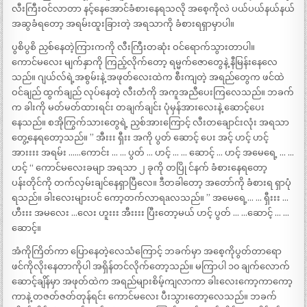
လီးကြီးဝင်လာတာ နင့်နေအောင်ခံစားနေရသလို အစေ့ကိုလဲ ပယ်ပယ်နယ်နယ်
အဆွခံရတော့ အရမ်းထူးခြားတဲ့ အရသာကို ခံစားရရှာမှာပါ။
ပွစိပွစိ ညှစ်နေတဲ့ကြားကကို လီးကြီးတဆုံး ဝင်ရောက်သွားတာပါ။
ကောင်မလေး မျက်နှာကို ကြည့်လိုက်တော့ ရမ္မက်ဇောတွေနဲ့ နီမြန်းနေလေ
သည်။ ဂျယ်လ်ရဲ့အစွမ်းနဲ့ အဖုတ်လေးထဲက စီးကျတဲ့ အရည်တွေက ဖင်ထဲ
ဝင်ချည် ထွက်ချည် လုပ်နေတဲ့ လီးတံကို အကူအညီပေးကြလေသည်။ ဘခက်
က ခါးကို မတ်မတ်ထားရင်း တချက်ချင်း ပုံမှန်အားလေးနဲ့ ဆောင့်ပေး
နေသည်။ စအိုကြွက်သားတွေရဲ့ ညှစ်အားကြောင့် လီးတချောင်းလုံး အရသာ
တွေ့နေရတော့သည်။ ” အီးးး ရှီးး အကို ပွတ် ဆောင့် ပေး အင့် ဟင့် ဟင့်
အားးးး အရမ်း ……ကောင်း … … ပွတ် … ဟင့် … … ဆောင့် … ဟင့် အမေရေ့ … …
ဟင့် “ ကောင်မလေးခမျာ အရသာ ၂ ခုကို တပြို င်နက် ခံစားနေရတော့
ပန်းတိုင်ကို တက်လှမ်းချင်နေရှာပြီလေ။ ဒီတခါတော့ အတော်ကို ခံစားရ ရှာပုံ
ရသည်။ ခါးလေးများပင် ကော့တက်လာရaလသည်။ ” အမေရေ့… … ရှီးးး …
ဟီးးး အမလေး …လေး ဟူးးး အီးးးး ပြီးတော့မယ် ဟင့် ပွတ် … …ဆောင့် … …
ဆောင့်။
အံကိုကြိတ်ကာ ပြောနေတဲ့လေသံကြောင့် ဘခက်မှာ အစေ့ကိုပွတ်တာရော
ဖင်ကိုလိုးနေတာကိုပါ အရှိန်တင်လိုက်တော့သည်။ မကြာပါ ၁၀ ချက်လောက်
ဆောင့်ချိန်မှာ အဖုတ်ထဲက အရည်များစိမ့်ကျလာကာ ခါးလေးကော့ကာကော့
ကာနဲ့ တဇတ်ဇတ်တုန်ရင်း ကောင်မလေး ပီးသွားတော့လေသည်။ ဘခက်