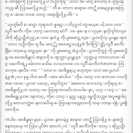
ေတာရြာကို သြားမလို႔ပါ ဘဦးကိုရ “ ဟားး ဒီေမာင္ ကေတာ့ ေထြးၾ
ကည္မ ဆီ သြားမလို႔ထင္ပါ့ “ ” က်ီ ေတာက ဆရာေတာ္ဆီ အေမ့ဒူးနာအတြ
က္ ေဆးေလးေတာင္းစရာရွိလို႔ပါဗ် “ ။
” ဟုတ္ပါၿပီ ေမာင္ရာ ဘုရားလဲ ဖူးရင္း လိပ္ဥလဲ တူးမယ္ေပါ့ ဟား ဟား “
လူပ်ိဳ ႀကီး ကိုေသာင္းကေတာ့ ၿပံဳ းေစ့ေစ့ ပဲ လုပ္ေနလိုက္ပါတယ္။
ဒါကို ဆိုင္ကယ္ဆီထည့္ေပးေနတဲ႔ ကိုျမေမာင္က ဝင္ေျပာလိုက္ျပန္ေရာ။
” ဟားး ဘဦးကိုေရ ဒီေမာင့္ကို အထင္မေသးနဲ႔ဗ် ဒီဝါကြ်တ္ဆို လူပ်ိဳ ႀကီး
စြံေတာ့မယ္ ထင္တယ္ေနာ “ ကိုျမေမာင္က အဲ႔လိုေျပာလိုက္ရင္ပဲ ကိုျမေမာင္မိ
န္းမ မေအးစိန္ကလဲ အနားကို ေရာက္လာျပန္တယ္။ ” ဟုတ္တယ္ ကာလသားေခါ
င္းႀကီးရဲ႕ ခမ်ားက မသိေလသလားေလ လူပ်ိဳ ႀကီးကံဇာတာေတြ
တက္ေနၿပီေကာ “ ” ဟားး ေအးစိန္မရယ္ မဟုတ္ေသးပဲ မေျပာပါ
နဲ႔အံုးဟ ခုမွ ငါက ႀကိဳ းစား ဆဲပါဟ “ ကိုေသာင္းက စကားေလးကို
ဖာေထးေျပာေပမယ့္ မရပါဘူး။ ” အမေလး ကေသာင္းကိုရယ္ ေ
အးစိန္မတို႔က သတင္းေတြၾကားၿပီးသားပါေနာ္ ဟင္း ဟင္း “ မေ
အးစိန္အေျပာေၾကာင့္ ကိုေသာင္း နည္းနည္းရွက္မိသည္။ အပူမရွာခ်င္
လို႔ တေယာက္ထဲေနလာၿပီးမွ ေထြးၾကည္မေလးကို တမ္းတမ္းစြဲ ျဖစ္မိ
တာကိုး။
ကဲပါေအးစိန္မရာ နင္ေျပာေနတာနဲ႔ ဆရာေတာ္ဆီ သြားဖို႔ ေနာက္က်ေ
နေတာ့မယ္ ကဲ သြားျပီဗ်ာ အားလံုးပဲ “ လူပ်ိဳ ႀကီးကိုေသာင္း ဆိုင္ကယ္စီး
ထြက္လာရင္း အေနာက္က ကာလသားေခါင္း ဘဦးကို စကားသံေၾကာင့္