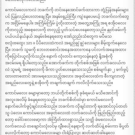
ကောင်မလေးကလဲ ဘခက်ကို တင်းနေအောင်ဖက်ထားကာ တုံ့ပြန်အနမ်းများ
ပင် ပြန်လည်ပေးလာချေ ပြီ။ အနမ်းရှည်ကြီး ကျဲ နေပေမယ့် ဘခက်လက်တွေ
က အငြိမ်မနေပါ။ အကြိမ်ကြိမ် ပွဲတိုးထားတဲ့ အတွေ့အကြုံ အရ စအိုဝလေး
ကိုတလှည့် အစေ့လေးကို တလှည့် ပွတ်သပ်ပေးနေတော့သည်။ နှုတ်ခမ်းကို
ပယ်ပယ်နယ်နယ် အနမ်းခံနေရတော့ အော်ညည်းသံတွေက မပီမသ
ဗလုံးဗထွေး သာ ။ ပိပိလေးထဲကလဲ အရည်ချွဲ ချွဲ လေးများ စိမ့်ထွက်နေလေ
ပြီ။ ဘခက် သူမကို ဘေးတစောင်းအနေအထားကနေ ပင်လက်အနေအထား
ကိုပြောင်းယူလိုက်သည်။ နောက် လုံးတင်း ကော့လန်နေတဲ့ နို့အစုံကို
အငမ်းမရ စို့ပါတော့သည်။ အောက်ဖက်က တိုက်စစ်အဖြစ် လက်ခလယ်က
လဲ သူမရဲ့ အစေ့လေးကို ဖိကာ ပွတ်ပေးနေသေးသည်။ စစ်မျက်နှာ ၂ ဖက်ဖွင့်
ထားတာတောင် အားမရသေးသည့်အလား အဖုတ်လေးထဲက စီးကျလာတဲ့
အရည်လေးတွေနဲ့ စအိုဝကို တချက်တချက် ကလိလိုက်သေးသည်။
ကောင်မလေး ခမျာမှာတော့ ဘယ်တိုက်စစ်ကို ခုခံရမယ် မသိအောင်ကို
အလူးအလိမ့် ခံနေရတော့သည်။ ဘခက်စိတ်ထဲမှာ ကောင်မလေးကို
နောက်ပေါက်ဖွင့်ချင်လာမိသည်။ ဘခက်က လိုချင်တာကို ရအောင်လုပ်တတ်
သူ ပဲလေ။ ကောင်မလေး အဖုတ်လေးထဲ လက်ခလယ်ကို ဖြည်းဖြည်းထည့်
တော့ ခေါင်းလေးမော့ကာ အံကြိတ်ထားရှာသည်။ သတ္တိ ခဲမလေးပင်။
လက်ခလယ် တချောင်းလုံးဝင်မှ ဂျီစပေါ့ နေရာကို လက်ထိပ်နဲ့ စမ်းကာ ဖိပွတ်
ပေးလိုက်တော့ ကောင်မလေးခမျာ ငါးရံပြာလူး ဆတ်ဆတ်ခါနေလေ