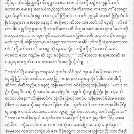
ဆိုင်မှာ ဆီဝင်ဖြည့်လို့ မင်းစုရွာ ကာလသားခေါင်း ကိုဘဦးက နှုတ်ဆက်
စကားမှာ မေးခွန်းလေးပါ ထည့်လိုက်တာပါ။ ကိုသောင်းကတော့ ကျီ တောရွာ
နဲ့ ကပ်ရက်က မင်းစုရွာသား လူပျို ကြီးပါ။ အသက် ၃၅ နှစ်လောက်ရှိပြီး မိခင်
ဖြစ်သူနဲ့ အေးဆေးစွာ နေသူပါ ။မရှိမရှားဆိုတာ ကိုသောင်းလို လူမျို းကိုခေါ်
တာပါ။ ပစ္စည်းဥစ္စာတွေ ရှိလားဆိုတော့ မရှိပါဘူး။ အစာရေစာ ရှားပါးလားဆို
တော့လဲ မရှားပါးပါဘူး။ စုမိဆောင်းမိသာ မဖြစ်တာပါ။ အခုလဲ ကျီ တောရွာ
ဖက် သွားဖို့ ဆီဖြည့်ရာမှာ မင်းစုရွာကာလသားခေါင်း ကိုဘဦးနဲ့ တွေ့တော့တာ
ပါ။ ” ဟိုဖက်က ကျီ တောရွာကို သွားမလို့ပါ ဘဦးကိုရ “ ဟားး ဒီမောင်
ကတော့ ထွေးကြည်မ ဆီ သွားမလို့ထင်ပါ့ “ ” ကျီ တောက ဆရာတော်ဆီ အ
မေ့ဒူးနာအတွက် ဆေးလေးတောင်းစရာရှိလို့ပါဗျ “ ။
” ဟုတ်ပါပြီ မောင်ရာ ဘုရားလဲ ဖူးရင်း လိပ်ဥလဲ တူးမယ်ပေါ့ ဟား ဟား “
လူပျို ကြီး ကိုသောင်းကတော့ ပြုံ းစေ့စေ့ ပဲ လုပ်နေလိုက်ပါတယ်။ ဒါကို
ဆိုင်ကယ်ဆီထည့်ပေးနေတဲ့ ကိုမြမောင်က ဝင်ပြောလိုက်ပြန်ရော။ ” ဟားး ဘ
ဦးကိုရေ ဒီမောင့်ကို အထင်မသေးနဲ့ဗျ ဒီဝါကျွတ်ဆို လူပျို ကြီး စွံတော့မယ်
ထင်တယ်နော “ ကိုမြမောင်က အဲ့လိုပြောလိုက်ရင်ပဲ ကိုမြမောင်မိန်းမ မအေး
စိန်ကလဲ အနားကို ရောက်လာပြန်တယ်။ ” ဟုတ်တယ် ကာလသားခေါင်းကြီး
ရဲ့ ခများက မသိလေသလားလေ လူပျို ကြီးကံဇာတာတွေ တက်နေပြီကော “
” ဟားး အေးစိန်မရယ် မဟုတ်သေးပဲ မပြောပါနဲ့အုံးဟ ခုမှ ငါက ကြို းစား
ဆဲပါဟ “ ကိုသောင်းက စကားလေးကို ဖာထေးပြောပေမယ့် မရပါဘူး။ ”
အမလေး ကသောင်းကိုရယ် အေးစိန်မတို့က သတင်းတွေကြားပြီးသားပါနော်