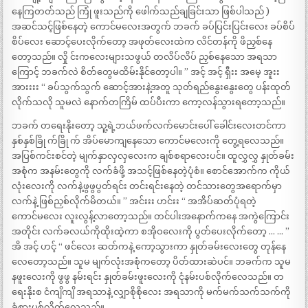
နေကြတတ်သည် ကြုံ ဖူးသည်ကို ဖေါက်သည်ချခြင်းသာ ဖြစ်ပါသည် )
အဆင်သင့်ဖြစ်နေတဲ့ ကောင်မလေးအတွက် ဘခက် ခပ်ပြင်းပြင်းလေး ခပ်စိပ်
စိပ်လေး ဆောင့်ပေးလိုက်တော့ အဖုတ်လေးထဲက လိင်တန်ကို ဖိညှစ်နေ
တော့သည်။ လှို င်းကလေးများသဖွယ် တလိပ်လိပ် ညှစ်နေသော အရသာ
ကြောင့် ဘခက်လဲ စိတ်တွေမထိမ်းနိုင်တော့ပါ။ ” အင့် အင့် ရှီးး အမေ့ အူးး
အားးးး “ ခပ်သွက်သွက် ဆောင့်အားနဲ့အတူ သုတ်ရည်နွေးနွေးတွေ ပန်းထုတ်
လိုက်သလို သူမလဲ နောက်တကြိမ် ထပ်ပီးကာ ကော့လန်သွားရတော့သည်။
ဘခက် တရေးနိုးတော့ သူ့ရဲ့ဘယ်ဖက်လက်မောင်းပေါ် ခေါင်းလေးတင်ကာ
နှစ်နှစ်ခြို က်ခြို က် အိပ်မောကျနေသော ကောင်မလေးကို တွေ့ရလေသည်။
အပြစ်ကင်းစင်တဲ့ မျက်နှာလှလှလေးက ချစ်စရာလေးပင်။ ထူလွှလွှ နှုတ်ခမ်း
အစုံက အနမ်းတွေကို လက်ခံဖို့ အသင့်ဖြစ်နေတဲ့ပုံစံ။ စောင်အောက်က ကိုယ်
လုံးလေးကို လက်နဲ့ဖွဖွပွတ်ရင်း တင်းရင်းနေတဲ့ တင်သားတွေအရောက်မှာ
လက်နဲ့ ဖြစ်ညှစ်လိုက်မိတယ်။ ” အင်းးး ဟင်းး “ အအိပ်ဆတ်ပုံရတဲ့
ကောင်မလေး လူးလွန့်လာတော့သည်။ တင်ပါးအနောက်ကနေ အကွဲကြောင်း
အတိုင်း လက်ခလယ်ကိုထိုးထဲ့ကာ စအိုဝလေးကို ပွတ်ပေးလိုက်တော့ … … ”
အိ အင့် ဟင့် “ ဖင်လေး ဆတ်ကနဲ့ ကော့သွားကာ နှုတ်ခမ်းလေးတွေ တုန်နေ
လေတော့သည်။ သူမ မျက်လုံးအစုံကတော့ ပိတ်ထားဆဲပင်။ ဘခက်က သူမ
နဖူးလေးကို ဖွဖွ နမ်းရင်း နှုတ်ခမ်းဖူးလေးကို ငုံနမ်းပစ်လိုက်လေသည်။ တ
ရေးနိုးစ ငံကျိကျိ အရသာနဲ့ လျှာစိုစိုလေး အရသာကို မက်မက်သက်သက်ကို
ခံစားပစ်လိုက်လေသည်။