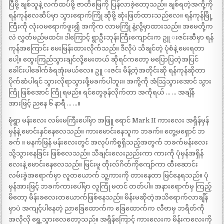
ပြီမို့ ချစ်သူနဲ့ လက်ထပ်ဖို့ ဇာတိမြေကို ပြန်လာခဲ့တော့သည်။ ချစ်ရတဲ့အကို့ကို
ရန်ကုန်လေဆိပ်မှာ သွားရောက်ကြို ဆိုဖို့ ဆုံးဖြတ်ထားသည်လေ။ ရန်ကုန်မြို့
ကြီးကို လုံးဝမရောက်ဖူး၍ အကိုက လာမကြို နဲ့လို့မှာထားသည်။ အမေတို့က
လဲ လွှတ်မည်မထင်။ ဒါကြောင့် ရွာဦးဘုန်းကြီးကျောင်းက ဥူ းဇင်းဆီမှာ ရန်
ကုန်အကြောင်း မေးမြန်းထားလိုက်သည်။ ဒီလိုပဲ သိချင်တဲ့ ပုံစံနဲ့ မေးရတာ
ပေါ့။ ထွေးကြည်သွားချင်လို့မေးတယ် ဆိုရင်ကတော့ မပြောပြတဲ့အပြင်
ခေါင်းပါခေါက်ခံရအုံးမယ်လေ။ ဥူ းဇင်း မိန့်တဲ့အတိုင်းဆို ရန်ကုန်ဆိုတာ
ပိုက်ဆံပါရင် သွားလိုရာသွားဖို့မခက်ပါဘူး။ အကို့ကို အံသြသွားအောင် သွား
ကြို ဖြစ်အောင် ကြို ရမည်။ ရင်တွေခုန်လိုက်တာ အကိုရယ် … … အချိန်
အားဖြင့် ညနေ ၆ နာရီ … …။
မုံရွာ မန်းလေး လမ်းမကြီးပေါ်မှာ အဖြူ ရောင် Mark II ကားလေး အရှိန်မှန်
မှန်နဲ့ မောင်းနှင်နေလေသည်။ ကားမောင်းနေသူက ဘခက်။ တွေ့မရှောင် ဘ
ခက် ။ မနက်ဖြန် မန်းလေးတွင် အလုပ်ကိစ္စရှိသည့်အတွက် ဘခက်မန်းလေး
သို့သွားနေခြင်း ဖြစ်လေသည်။ သီချင်းလေးညည်းကာ ကားကို ပုံမှန်အရှိန်
လေးနဲ့ မောင်းနေလေသည်။ မြင်းမူ တိုးလ်ဂိတ်ကိုကျော်ကာ ထီးဆောင်း
လမ်းခွဲအရောက်မှာ လူတယောက် သူ့ကားကို တားနေတာ မြင်နေရသည်။ ပုံ
မှန်အားဖြင့် ဘခက်ကားပေါ်မှာ လူကြုံ မတင် တတ်ပါ။ အနားရောက်မှ ကြည့်
မိတော့ မိန်းခလေးတယောက်ဖြစ်နေသည်။ မိန်းမဆိုတဲ့အသိရောက်လာချိန်
မှာပဲ အကျင့်ပါနေတဲ့ ညာခြေထောက်က ခြေထောက်က လီဗာမှ ဘရိတ်ကို
အလိုလို ရွေ့သွားလေတော့သည်။ အရှိန်ကြောင့် ကားလေးက မိန်းကလေးကို