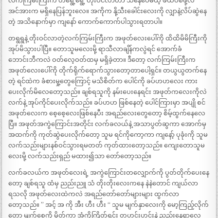
လက်ကြမ်းကြီးက တရွေ့ရွေ့ တိုးဝင်လာတာ သိနေပေမယ့် ဖယ်ပစ်ဖို့လဲ
အင်အားက မရှိနေပြန်ဘူးလေ။ အကိုက နို့သီးခေါင်းလေးကို လျှာနဲ့လိပ်ဆွဲနေ
တဲ့ အသိနောက်မှာ ကျနော် ကောက်ကောက်ပါသွားရတာပါ။
တရွရွနဲ့ တိုးဝင်လာတဲ့လက်ကြမ်းကြီးက အဖုတ်လေးပေါ်ကို ထိထိမိမိကြီးကို
အုပ်မိသွားပါပြီ။ တောသူမလေးမို့ ရာသီလာချိန်ကလွဲရင် အောက်ခံ
ဘောင်းဘီကလဲ ဝတ်လေ့ဝတ်ထမှ မရှိခဲ့တာ။ ဒီတော့ လက်ကြမ်းကြီးက
အဖုတ်လေးပေါ်ကို တိုက်ရိုက်ရောက်သွားတော့တာပေါ့ရှင်။ တယွယွတက်နေ
တဲ့ ရင်ထဲက ခံစားမှု့တွေကြောင့် မသိစိတ်က ပေါင်ကို ခပ်ဟဟလေး ကား
ပေးလိုက်မိလေတော့သည်။ ချစ်ရသူကို နမ်းပေးနေရင်း အဖုတ်ကလေးကိုလဲ
လက်နဲ့ အုပ်ကိုင်ပေးလိုက်သည်။ ခပ်ဟဟ ဖြစ်နေတဲ့ ပေါင်ကြားမှာ အပျို စင်
အဖုတ်လေးက စေ့စေ့လေးဖြစ်နေပီး အရည်လေးတွေတော့ စိမ့်ထွက်နေလေ
ပြီ။ အဖုတ်အကွဲကြောင်းအတိုင်း လက်ခလယ်နဲ့ အသာပွတ်ဆွကာ အောက်မှ
အထက်ကို ကုတ်ဆွဲပေးလိုက်တော့ သူမ ရင်ကိုကော့ကာ ကျနော့် ပုခုံးကို သူမ
လက်သည်းများနစ်ဝင်သွားရမတတ် ကုတ်ထားတော့သည်။ ကျေးတောသူမ
လေးမို့ လက်သည်းရှည် မထား၍သာ တော်တော့သည်။
လက်ခလယ်က အဖုတ်လေးရဲ့ အကွဲကြောင်းတလျှောက်ကို ပွတ်တိုက်ပေးနေ
တော့ ချစ်ရသူ ထံမှ ညည်းညူ သံ တိုးတိုးလေးကနေ နဲနဲတောင် ကျယ်လာ
ရသလို အဖုတ်လေးထဲကလဲ အရည်တော်တော်များများ ထွက်လာ
တော့သည်။ ” အင့် အ ကို အီး ဟီး ဟီး “ သူမ မျက်နှာလေးကို မော့ကြည့်လိုက်
တော့ မျက်စေ့ကို မှိတ်ကာ အံကိုကြိတ်ရင်း တဟင်းဟင်းနဲ့ ညည်းနေရှာလေ