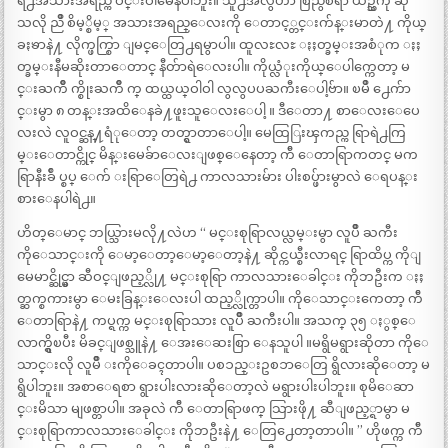
ရဲ႕အသားအရည္က ဝင္းဝါမေနပါဘူး။ သူ႕အလွဟာ စြဲညွိစရာ ယဥ္သကို ဆို
သလို ညိဳ စိမ့္စိမ့္ အသားအရည္ေလးကို ေတာင့္တင္းက်န္းမာတဲ႔ ကိုယ္
ခႏၶာနဲ႔ လိုက္ဖက္စြာ ျမင္ေတြ႕ရမွာပါ။ ထူလႊလႊ ႏႈတ္ခမ္းအစံုက ႏႈ
တ္ခမ္းနီမဆိုးတာေတာင္ နီတ်ာရဲေလးပါ။ ကိုယ္လံုးကိုယ္ေပါက္ကေတာ့ မ
င္းႀကိဳ က္စိုးႀကိဳ က္ ထယ္ထယ္ဝါဝါ လွလွပပႀကီးေပါ့ဗ်ာ။ ၿမိဳ ႕ေက်ာ
င္းမွာ ၈ တန္းအထိေနခဲ႔ဖူးသူေလးေပါ့ ။ ဒီေတာ႔ စာေလးေပေ
လးလဲ လူဝင္ဆန္႔ရံုေတာ့ တတ္ရွာတာေပါ့။ မေထြြးၾကည္က ရြာရဲ႕ကြ
မ္းေတာင္ကိုင္ မိန္းမေခ်ာေလးျဖစ္ေနေတာ့ က်ီ ေတာရြာကတင္ မက
ရြာနီးခ်ဳ ပ္စပ္ ေက် းရြာေတြရဲ႕ ကာလသားမ်ား ပါးစပ္ဖ်ားမွာလဲ ေရပန္း
စားေနပါရဲ႕။
ဟိတ္ေမာင္ ဘယ္သြားမလို႔လဲဟ “ မင္းစုရြာလယ္လမ္းမွာ လူပ်ိဳ ႀကီး
ကိုေသာင္းကို ေမာ့ေတာ့ေမာ့ေတာ့နဲ႔ ဆိုင္ကယ္စီးလာရင္ ရြာထိပ္က ကိုျ
မေမာင္ဆိုင္မွာ ဆီဝင္ျဖည့္လို႔ မင္းစုရြာ ကာလသားေခါင္း ကိုဘဦးက ႏႈ
တ္ဆက္စကားမွာ ေမးခြန္းေလးပါ ထည့္လိုက္တာပါ။ ကိုေသာင္းကေတာ့ က်ီ
ေတာရြာနဲ႔ ကပ္ရက္က မင္းစုရြာသား လူပ်ိဳ ႀကီးပါ။ အသက္ ၃၅ ႏွစ္ေ
လာက္ရွိၿပီး မိခင္ျဖစ္သူနဲ႔ ေအးေဆးစြာ ေနသူပါ ။မရွိမရွားဆိုတာ ကိုေ
သာင္းလို လူမ်ိဳ းကိုေခၚတာပါ။ ပစၥည္းဥစၥာေတြ ရွိလားဆိုေတာ့ မ
ရွိပါဘူး။ အစာေရစာ ရွားပါးလားဆိုေတာ့လဲ မရွားပါးပါဘူး။ စုမိေဆာ
င္းမိသာ မျဖစ္တာပါ။ အခုလဲ က်ီ ေတာရြာဖက္ သြားဖို႔ ဆီျဖည့္ရာမွာ မ
င္းစုရြာကာလသားေခါင္း ကိုဘဦးနဲ႔ ေတြ႕ေတာ့တာပါ။ ” ဟိုဖက္က က်ီ