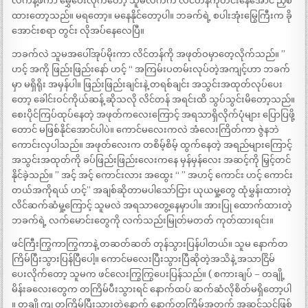
လက်နဲ့ဖိကာ မွှေပေးလိုက်တော့ သူမလက်က လိင်တန်ကိုတင်းနေအောင် ညှစ်
ထားတော့သည်။ မရတော့။ မနေနိုင်တော့ပါ။ ဘခက်ရဲ့ စပါးအုံးမြွေကြီးက ခို
အောင်းစရာ တွင်း လိုအပ်နေလေပြီ။
ဘခက်လဲ သူမအပေါ်အုပ်မိုးကာ လိင်တန်ကို အဖုတ်ဝမှာတေ့လိုက်သည်။ ”
ဟင့် အကို ဖြည်းဖြည်းနော် ဟင့် “ အကြမ်းပတမ်းလုပ်တဲ့အကျင့်ဟာ ဘခက်
မှာ မရှိရိုး အမှန်ပါ။ ဖြည်းဖြည်းချင်းနဲ့ တရစ်ချင်း အသွင်းအထုတ်လုပ်ပေး
တော့ ခေါင်းဝင်ကိုယ်ဆန့် ဆိုသလို လိင်တန် အရင်းထိ သွပ်သွင်းမိတော့သည်။
စေးပိုင်ကြပ်ထုပ်နေတဲ့ အဖုတ်ကလေးကြောင့် အရသာရှိလိုက်ပုံများ ပြောပြဖို့
တောင် မဖြစ်နိုင်အောင်ပါပဲ။ ကောင်မလေးကလဲ အံလေးကြိတ်ကာ ဇွဲနဘဲ
ကောင်းလှပါသည်။ အဖုတ်လေးက တစိမ့်စိမ့် ထွက်နေတဲ့ အရည်များကြောင့်
အသွင်းအထုတ်ကို ခပ်ဖြည်းဖြည်းလေးကနေ မှန်မှန်လေး အဆင့်ကို မြှင့်တင်
နိုင်ခဲ့သည်။ ” အင့် အင့် ကောင်းလား အထွေး “ ” အဟင့် ကောင်း ဟင့် ကောင်း
တယ်အကိုရယ် ဟင့်” အချစ်ဆိုတာမပါသော်ငြား ယုယမှု့တွေ ထုံမွှန်းထားတဲ့
လိင်ဆက်ဆံမှု့ကြောင့် သူမလဲ အရသာတွေ့နေမှာပါ။ အားပြု ထောက်ထားတဲ့
ဘခက်ရဲ့ လက်မောင်းတွေကို လက်သည်းမြုတ်မတတ် ကုတ်ထားရင်း။
ဖင်ကြီးကြွကာကြွကာနဲ့ တဆတ်ဆတ် တုန်သွားပြန်ပါတယ်။ သူမ နောက်တ
ကြိမ်ပြီးသွားပြန်ပြီပေါ့။ ကောင်မလေးပြီးသွားပြီဆိုတဲ့အသိနဲ့ အသာငြိမ်
ပေးလိုက်တော့ သူမက ဖင်လေးကြွကြွပေးပြန်သည်။ ( စကားချပ် – တချို့
မိန်းခလေးတွေက တကြိမ်ပီးသွားရင် နောက်ထပ် ဆက်ဆံလိုစိတ်မရှိတော့ပါ
။ တချို့ကျ တကြိမ်ပြီးသွားတဲ့နောက် နောက်တကြိမ်အတွက် အဆင်သင့်ဖြစ်