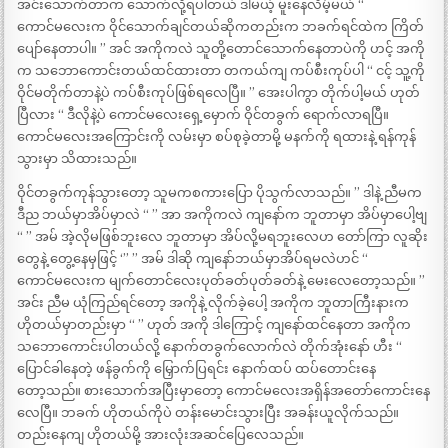
အင်းသောက်တာက သောက်လို့ရပါတယ် ဒါမယ့် မူးနေလိမ့်မယ် “
ကောင်မလေးက ဝိုင်သောက်ချင်တယ်ဆိုကတည်းက ဘခက်ရင်ထဲက ကြိတ်
ပျော်နေတာပါ။ ” အင် အကိုကလဲ သူတို့တောင်သောက်နေတာပဲကို ဟင့် အကို
က သဘောကောင်းတယ်ထင်ထားတာ တကယ်ကျ ကပ်စီးကုပ်ပါ “ ငင့် သူ့ကို
ဝိုင်မတိုက်တာနဲ့ပဲ ကပ်စီးကုပ်ဖြစ်ရလေပြီ။ ” အေးပါကွာ တိုက်ပါ့မယ် ဟုတ်
ပြီလား “ ဒီလိုနဲ့ပဲ ကောင်မလေးရှေ့မှောက် ဝိုင်တခွက် ရောက်လာရပြီ။
ကောင်မလေးအကြောင်းကို လမ်းမှာ စပ်စုခဲ့တာမို့ မနက်ကို ရထားနဲ့ ရန်ကုန်
သွားမှာ သိထားသည်။
ဝိုင်တခွက်ကုန်သွားတော့ သူမကစကားပြော ပိုသွက်လာသည်။ ” ဒါနဲ့ ညီမက
ဒီည ဘယ်မှာအိပ်မှာလဲ “ ” အာ အကိုကလဲ ကျနော်က ဘူတာမှာ အိပ်မှာပေါ့ဗျ
“ ” အမ် အဲ့လိုမဖြစ်ဘူးလေ ဘူတာမှာ အိပ်လို့မရဘူးလေဟ တော်ကြာ လူဆိုး
တွေနဲ့ တွေ့နေမှဖြင့် ‘” ” အမ် ဒါဆို ကျနော်ဘယ်မှာအိပ်ရမလဲဟင် “
ကောင်မလေးက မျက်တောင်လေးပုတ်ခတ်ပုတ်ခတ်နဲ့ မေးလေတော့သည်။ ”
အင်း ညီမ ယုံကြည်ရင်တော့ အကိုနဲ့ လိုက်ခဲ့ပေါ့ အကိုက ဘူတာကြီးနားက
ဟိုတယ်မှာတည်းမှာ “ ” ဟုတ် အကို ဒါကြောင့် ကျနော်ထင်နေတာ အကိုက
သဘောကောင်းပါတယ်လို့ နောက်တခွက်လောက်လဲ တိုက်အုံးနော် ဟီး “
ပြောင်ခါနေတဲ့ ဖန်ခွက်ကို မြှောက်ပြရင်း နောက်ထပ် ထပ်တောင်းနေ
တော့သည်။ စားသောက်အပြီးမှာတော့ ကောင်မလေးအရှိန်အတော်ကောင်းနေ
လေပြီ။ ဘခက် ဟိုတယ်ကိုပဲ တန်းမောင်းသွားပြီး အခန်းယူလိုက်သည်။
တည်းနေကျ ဟိုတယ်မို့ အားလုံးအဆင်ပြေလေသည်။