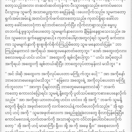
တော့သည့်အလား တဆတ်ဆတ်တုန်ကာ ပီးသွားရရှာသည်။ ကောင်မလေး
ပီးသွားမှ သူမကို အသာပွေ့ထူကာ ရေပြန်ချို းပေးလိုက်သည်။ သူမကတော့
ရှက်အမ်းအမ်းနဲ့ အတင်းလိုက်ဖက်ထားတော့သည်။ ကုတင်ရှိရာ ခေါ်လာ
တော့ ခေါင်းလေးငုံကာ ရင်ဘတ်လေးပိုက်ပြီး လိုက်လာရှာသည်။ မွှေးပွ
တဘက်နဲ့ ဖွဖွသုတ်ပေးတော့ သူမမျက်နှာလေးက နီမြန်းနေရှာသေးသည်။ အ
င်းး သူမလေး ရှက်နေရှာမှာပေါ့ ။ ကုတင်ပေါ်မှာအတူလှဲရင် သူမကို ဖက်ထား
ကာ သူမမျက်နှာကို စူးစူးစိုက်စိုက်ကြည့်မိတော့ သူမ မနေတတ်ပြန်။ ” ဘာ
ကြည့်နေတာလဲ အကိုရယ် အထွေးမနေတတ်တော့ဘူး “ အော် အထွေးတဲ့လား
ခလေးမရယ် ဟင်း ဟင်း။ ” အထွေးကို ချစ်လို့ပေါ့ကွာ “ ” ဟင်း အပိုတွေပါ
အကိုရယ် အထွေးကို ချစ်တယ်ဆိုပြီး ဘာတွေလုပ်တာမှန်းလဲ မသိဘူး “ ။
” အင် ဒါဆို အထွေးက အကိုလုပ်ပေးတာ မကြို က်ဘူး ပေါ့ “ ” အာ အကိုနော်
ဘာဒေလာမေးနေလဲမသိဘူး “ ” ဖြေလေ အထွေးရဲ့ အကိုလုပ်ပေးတာ မကြို
က်ဘူးလား “ ” အာကွာ ငိုချင်လာပြီ ဘာတွေမေးနေတာလဲဆို “ ဘခက်
ကတော့ စကားလဲပြောရင်း သူမရဲ့နို့တွေကို ပွတ်သပ်ဆော့ကစားပေးနေလိုက်
သည်။ ” အာ အကိုရာ ယားတယ်ဗျ ဟင်းး ဟင်းးး အို အကို့ “ ဘခက် သူမနို့
တွေကို စို့ရင်း အဖုတ်လေးကို လက်ခလယ်နဲ့ ကလိပေးလိုက်သည်။ ” အို ဗျာ
ဟင့် ဟင့် အကို “ သူမအဖုတ်လေးက အရည်ချွဲချွဲလေးတွေ စိုလာပြန်ခြေပြီ။
ကောင်မလေးရဲ့လက်တဖက်ကို အသာဆွဲယူက လိင်တန်ပေါ်တင်ပေးလိုက်
တော့ ” အို အကို ဟင့် မာမာကြီး ရှီးးး အို့ အ ကို အမေ့ ရှီးး” အစေ့လေးကို