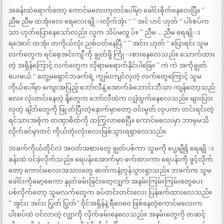
အခန်းထဲရောက်တော့ ကောင်မလေးကုတင်ပေါ်မှာ ခေါင်းစိုက်နေလေပြီ။ ”
ညီမ ညီမ ထအုံးလေ ရေလေးချို းလိုက်အုံး “ ” အင် ဟင် ဟုတ် “ ပါးစပ်က
သာ ဟုတ်ပြောနေသော်လည်း လူက သိပ်မလှု ပ်။ ” ညီမ … ညီမ ရေချို း
ရအောင် ထအုံး တကိုယ်လုံး ညစ်ပတ်နေပြီ “ ” အင်းး ဟုတ် “ ပြောရင်း သူမ
လက်တွေက ရင်စေ့အင်းကျီ ကို ချွတ်ဖို့ ကြို းစားနေလေသည်။ သောက်ထား
တဲ့ အရှိန်ကြောင့် လက်တွေက လိုရာမရောက်နိုင်ပါခြေ။ ” ကဲ ကဲ အကိုချွတ်
ပေးမယ် “ တွေ့မရှောင်ဘခက်ရဲ့ ကျွမ်းကျင်လှတဲ့ လက်တွေကြောင့် သူမ
ကိုယ်ပေါ်မှာ ကျောအပြည့် ဘော်လီနဲ့ အောက်ခံဘောင်းဘီသာ ကျန်တော့သည်
လေ။ လုံးတင်းနေတဲ့ နို့တွေက ဘော်လီထဲက လျှံထွက်နေလေသည်။ များပြား
လှတဲ့ ချိတ်တွေကို ဖြု တ်ပြီးတဲ့နောက်မှာတော့ ဝင်းမွတ် လှပကာ တင်းရင်းတဲ့
ရင်သားအစုံက တဏှာစိတ်ကို ထကြွလာစေပြီ။ ကောင်မလေးမှာ ဘာမှမသိ
လိုက်ခင်မှာတင် ကိုယ်တုံးလုံးလေးဖြစ်သွားရရှာလေသည်။
ဘခက်ကိုယ်တိုင်လဲ အဝတ်အစားတွေ ချွတ်ပစ်ကာ သူမကို ပွေ့ချီ၍ ရေချို း
ခန်းထဲ ဝင်ခဲ့လိုက်သည်။ ရေပန်းအောက်မှာ ဖက်ထားကာ ရေပန်းကို ဖွင့်လိုက်
တော့ ကောင်မလေးအသားတွေ ဆတ်ကနဲ့တုန်သွားရှာသည်။ ဘခက်က သူမ
ခေါင်းကိုမော့စေကာ နှုတ်ခမ်းခြင်းတေ့လျှက် အနမ်းကြမ်းကြမ်းတွေပေး
ပစ်လိုက်တော့ သူမလက်တွေက ခပ်တင်းတင်းလေး ပြန်ဖက်ထားလေသည်။
” အွင်းး အင်းး ပြွတ် ပြွတ်” ဝိုင်အရှိန်နဲ့ ရီဝေဝေ ဖြစ်နေတဲ့ကောင်မလေးက
ပါးစပ်ထဲ ဝင်လာတဲ့ လျှာကို လိုက်ဖမ်းနေလေသည်။ အနမ်းတွေကို တဆင့်