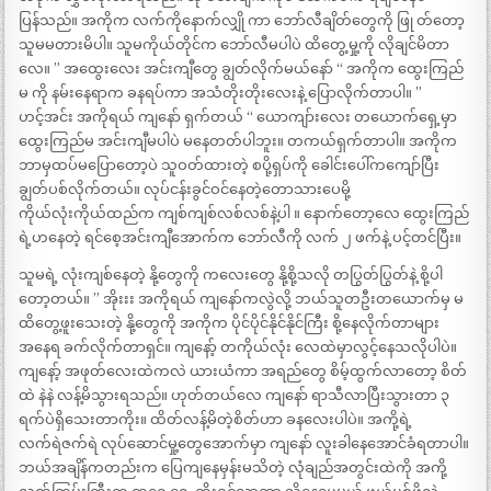
ပြန်သည်။ အကိုက လက်ကိုနောက်လျှို ကာ ဘော်လီချိတ်တွေကို ဖြု တ်တော့
သူမမတားမိပါ။ သူမကိုယ်တိုင်က ဘော်လီမပါပဲ ထိတွေ့မှု့ကို လိုချင်မိတာ
လေ။ ” အထွေးလေး အင်းကျီတွေ ချွတ်လိုက်မယ်နော် “ အကိုက ထွေးကြည်
မ ကို နမ်းနေရာက ခနရပ်ကာ အသံတိုးတိုးလေးနဲ့ ပြောလိုက်တာပါ။ ”
ဟင့်အင်း အကိုရယ် ကျနော် ရှက်တယ် “ ယောကျာ်းလေး တယောက်ရှေ့မှာ
ထွေးကြည်မ အင်းကျီမပါပဲ မနေတတ်ပါဘူး။ တကယ်ရှက်တာပါ။ အကိုက
ဘာမှထပ်မပြောတော့ပဲ သူဝတ်ထားတဲ့ စပို့ရှပ်ကို ခေါင်းပေါ်ကကျော်ပြီး
ချွတ်ပစ်လိုက်တယ်။ လုပ်ငန်းခွင်ဝင်နေတဲ့တောသားပေမို့
ကိုယ်လုံးကိုယ်ထည်က ကျစ်ကျစ်လစ်လစ်နဲ့ပါ ။ နောက်တော့လေ ထွေးကြည်
ရဲ့ဟနေတဲ့ ရင်စေ့အင်းကျီအောက်က ဘော်လီကို လက် ၂ ဖက်နဲ့ ပင့်တင်ပြီး။
သူမရဲ့ လုံးကျစ်နေတဲ့ နို့တွေကို ကလေးတွေ နို့စို့သလို တပြွတ်ပြွတ်နဲ့ စို့ပါ
တော့တယ်။ ” အိုးးး အကိုရယ် ကျနော်ကလွဲလို့ ဘယ်သူတဦးတယောက်မှ မ
ထိတွေ့ဖူးသေးတဲ့ နို့တွေကို အကိုက ပိုင်ပိုင်နိုင်နိုင်ကြီး စို့နေလိုက်တာများ
အနေရ ခက်လိုက်တာရှင်။ ကျနော့် တကိုယ်လုံး လေထဲမှာလွင့်နေသလိုပါပဲ။
ကျနော့် အဖုတ်လေးထဲကလဲ ယားယံကာ အရည်တွေ စိမ့်ထွက်လာတော့ စိတ်
ထဲ နဲနဲ လန့်မိသွားရသည်။ ဟုတ်တယ်လေ ကျနော် ရာသီလာပြီးသွားတာ ၃
ရက်ပဲရှိသေးတာကိုး။ ထိတ်လန့်မိတဲ့စိတ်ဟာ ခနလေးပါပဲ။ အကို့ရဲ့
လက်ရဲဇက်ရဲ လုပ်ဆောင်မှု့တွေအောက်မှာ ကျနော် လူးခါနေအောင်ခံရတာပါ။
ဘယ်အချိန်ကတည်းက ပြေကျနေမှန်းမသိတဲ့ လုံချည်အတွင်းထဲကို အကို့