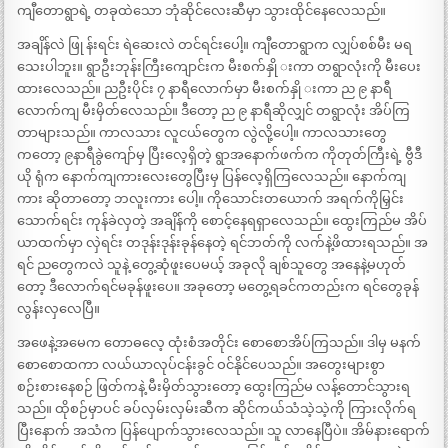
ကျီတောရွာရဲ့ တခုထဲသော ဘုံဆိုင်လေးဆီမှာ သွားထိုင်နေလေသည်။
အချိန်လဲ ဖြု န်းရင်း ရဲဆေးလဲ တင်ရင်းပေါ့။ ကျီတောရွာက လျှပ်စစ်မီး မရ
သေးပါဘူး။ ရွာဦးဘုန်းကြီးကျောင်းက မီးစက်နှို းကာ တရွာလုံးကို မီးပေး
ထားလေသည်။ ညဦးပိုင်း ၇ နာရီလောက်မှာ မီးစက်နှို းကာ ည ၉ နာရီ
လောက်ကျ မီးမှိတ်လေသည်။ ဒီတော့ ည ၉ နာရီဆိုလျှင် တရွာလုံး အိပ်ကြ
တာများသည်။ ကာလသား လူငယ်တွေက လွဲလို့ပေါ့။ ကာလသားတွေ
ကတော့ ၉နာရီခွဲကျော်မှ ပြီးလေ့ရှိတဲ့ ရွာအနောက်ဖက်က ကိုတုတ်ကြီးရဲ့ ဗွီဒီ
ယို ရုံက နောက်ကျကားလေးတွေပြီးမှ ပြန်လေ့ရှိကြလေသည်။ နောက်ကျ
ကား ဆိုတာတော့ ဘလူးကား ပေါ့။ ကိုသောင်းတယောက် အရက်ကိုမြှင်း
သောက်ရင်း ကုန်ခဲလှတဲ့ အချိန်ကို စောင့်နေရရှာလေသည်။ ထွေးကြည်မ အိပ်
ယာထက်မှာ လှဲရင်း တဒုန်းဒုန်းခုန်နေတဲ့ ရင်ဘတ်ကို လက်နဲ့ဖိထားရသည်။ အ
ရင် ညတွေကလဲ သူနဲ့ တွေ့ဆုံဖူးပေမယ့် အခုလို ချစ်သူတွေ အနေနဲ့မဟုတ်
တော့ ဒီလောက်ရင်မခုန်ဖူးပေ။ အခုတော့ မတွေ့ရခင်ကတည်းက ရင်တွေခုန်
လွန်းလှလေပြီ။
အဖေနဲ့အမေက တောဓလေ့ ထုံးစံအတိုင်း စောစောအိပ်ကြသည်။ ဒါမှ မနက်
စောစောထကာ လယ်ယာလုပ်ငန်းခွင် ဝင်နိုင်ပေသည်။ အတွေးများစွာ
စဉ်းစားနေစဉ် ဖြတ်ကနဲ့ မီးမှိတ်သွားတော့ ထွေးကြည်မ လန့်တောင်သွားရ
သည်။ ထိုစဉ်မှာပင် ခပ်လှမ်းလှမ်းဆီက ဆိုင်ကယ်သံသဲ့သဲ့ကို ကြားလိုက်ရ
ပြီးနောက် အသံက ပြန်ပျောက်သွားလေသည်။ သူ လာနေပြီပဲ။ အိမ်နားရောက်