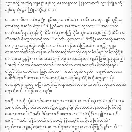
သွားမလို့ အကိုရ ကျနော့် ချစ်သူ မလေးရှားက ပြန်လာမှာကို သွားကြို မလို့ “
ချစ်သူကိုသွားကြို မလို့တဲ့လား ။
အေးလေ ဒီလောက်လှပြီး ချစ်စရာကောင်းတဲ့ ကောင်မလေးမှာ ချစ်သူရှိနေ
တာတော့ မဆန်းပါဘူး။ ” ဒါနဲ့ ညီမက အဖော်မပါဘူးလား “ ” အင်း ဟုတ်
တယ် အကိုရ ကျနော့်ကို အိမ်က သွားမကြို ခိုင်းဘူးလေ အာ့ကြောင့် အိမ်ကမ
သိအောင် ခိုးထွက်လာခဲ့တာ “ ” သြော် ဟုတ်လား “ ဒီလိုနဲ့ မန္တလေးကို ရောက်
တော့ ညနေ ၇နာရီခွဲလေပြီ။ ဘခက်က ကန်တော်ကြီးထဲက ကုက္ကို ကျွန်း
စားသောက်ဆိုင်ကို တန်းမောင်းသွားလိုက်သည်။ ရေကန်စပ်မှာ ဘန်ဂလိုပုံစံ
တဲလေးတွေနဲ့မို့ ကောင်မလေး မျက်လုံးထဲ အဆန်းတကျယ် ဖြစ်နေပုံရသည်။
” အကို ဒါကဘယ်နေရာလဲဟင် “ ဘခက်လဲ ကားလေးကို ပါကင်ထိုးရင်း ”
သြော် ဒီမှာ ထမင်းစားကြမယ်လေ “ ” အော် ဟုတ် ဟုတ် “ ရေစပ်ကတဲလေး
ပေါ်ကိုရောက်တော့ ကောင်မလေးပုံစံက ပျော်နေတဲ့ပုံစံကိုတွေ့ရသည်။
စားစရာများမှာလိုက်ပြီး အရင်ဆုံးရောက်လာတာက ဘခက်အတွက် သောက်
စရာ ဝီစကီ ပင်ဖြစ်လေသည်။
အကို… အကို ဟိုကောင်မလေးတွေက ဘာတွေသောက်နေတာလဲဟင် ” ဘေး
နားကတဲပေါ်မှာ မိန်းခလေးအဖွဲ့တဖွဲ့ရှိနေပြီး ဝိုင်သောက်နေတာကို မြင်မိလို့
မေးလာတာပါ။ ” အင်း ဝိုင်သောက်နေတာလေ “ ” အဲ့ ဝိုင်က ချို လားဟင်
အကို “ ” အင်း ချို ပါတယ် ဒါပေမယ့် နဲနဲတော့ ရီဝေရီဝေ ဖြစ်တယ် “ ”
ဟုတ်လား ကျနော်အဲ့တာ မသောက်ဖူးသေးဘူး သောက်ကြည့်ချင်တယ် “ ”