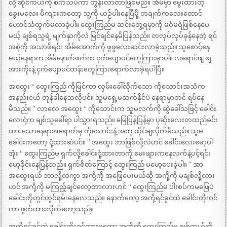
လို့ ဆိုင်ကယ်ကို စက်သပ်ကာ တွန်းလာတာဖြစ်မည်။ အိမ်မှာ မွေးထားတဲ့
ခွေးမလေး မိကျားကတော့ သူ့ကို ယဉ်ပါးနေပြီမို့ တချက်ကလေးတောင်
ဟောင်သံထွက်မလာခဲ့ပါ။ ထွေးကြည်မ ဆင်းတွေ့ရမှာကို မဝံမရဲဖြစ်နေပေ
မယ့် ချစ်ရသူရဲ့ မျက်နှာကိုလဲ မြင်ချင်နေမိပြန်သည်။ တလှပ်လှပ်ခုန်နေတဲ့ ရင်
အစုံကို အသာဖိရင်း အိမ်အောက်ကို ဖွဖွလေးဆင်းလာခဲ့သည်။ သူစောင့်နေ
မယ့်နေရာက အိမ်နောက်ဖက်က ငှက်ပျောပင်တွေကြားမှာပါ။ လရောင်ဖျ ဖျ
အားကိုးနဲ့ ငှက်ပျောပင်တန်းတွေကြားရောက်လာခဲ့ရပါပြီ။
အထွေး “ ထွေးကြည် ကိုမြင်ကာ လှမ်းခေါ်လိုက်သော ကိုသောင်းအသံက
အနည်းငယ် တုန်ခါနေသလိုပင်။ သူမရှေ့မဆက်နိုင်ပဲ နေရာမှာတင် ရပ်နေ
မိသည်။ ” လာလေ အထွေး “ ကိုသောင်းက သူမလက်ကို ဆွဲခေါ်သဖြင့် ခေါင်း
လေးငုံ့က ချစ်သူခေါ်ရာ ပါသွားရသည်။ မြေပြန့်ပြန့်မှာ ပုဆိုးလေးတထည်ခင်း
ထားသောနေရာအရောက်မှ ကိုသောင်းနဲ့ အတူ ထိုင်ချလိုက်မိသည်။ သူမ
ခေါင်းကတော့ ငုံ့ထားဆဲပင်။ ” အထွေး ဘာဖြစ်လို့လဲဟင် ခေါင်းလေးမော့ပါ
အုံး “ ထွေးကြည်မ ရှက်လို့ခေါင်းငုံ့ထားတာကို မေးဖျားကနေလက်နဲ့ပင့်ရင်း
မော့ခိုင်းနေပြန်သည်။ ရှက်စိတ်ကြောင့် ထွေးကြည် မမော့ပေးခဲ့ပါ။ ” အာ
အထွေးရယ် ဘာလို့လဲကွာ အကို့ကို အဖြေပေးမယ်ဆို အကို့ကို မချစ်လို့လား
ဟင် အကို့ကို မကြည့်ချင်တော့တာလားဟင် “ ထွေးကြည်မ ပါးစပ်ကမဖြေပဲ
ခေါင်းကိုတွင်တွင်ရမ်းနေလေသည်။ နောက်တော့ အကို့ရင်ခွင်ထဲ ခေါင်းတိုးဝင်
ကာ ဖွက်ထားလိုက်တော့သည်။
အကို့ရင်ခွင်ထဲ ခေါင်းတိုးဝင်ထားမှတော့ အကို့ကို ထွေးကြည်မ ချစ်တယ်ဆို